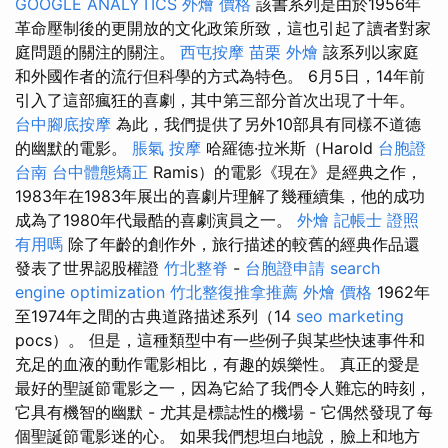
GOOGLE ANALYTICS
外燴 價格
該書系列是由於1956年
革命壓制後的更開放的文化政策所致，這也引起了讀者對家
庭問題的關注的關注。
西屯按摩
苗栗 外燴
該系列以家庭
和外國作者的流行但科學的方式為特色。 6月5日，14年前
引入了這部瘋狂的喜劇，其中第三部分首次出現了十年。
台中腳底按摩
為此，我們提供了另外10部具有同樣不道德
的幽默的電影。
脹氣 按摩
哈羅德·拉米斯（Harold
台胞證
台南
台中體態矯正
Ramis）的電影《現在》是經典之作，
1983年在1983年展出的喜劇片理解了幾種續集，他的成功
成為了1980年代最酷的喜劇演員之一。
外燴
記帳士 證照
有用嗎
除了年齡的創作外，旅行描述的較舊的經典作品還
發表了世界認股權證
竹北整脊
-
台胞證申請
search
engine optimization
竹北整復推拿推薦
外燴 價格
1962年
至1974年之間的古典道路描述系列（14
seo marketing
pocs）。 但是，這種類型中有一些例子與某些快速事件和
充足的血液的動作電影相比，有趣的娛樂性。 真正的愛是
最好的聖誕節電影之一，因為它給了我們令人難忘的時刻，
它具有機智的幽默 - 尤其是標誌性的機場 - 它偶然發現了每
個聖誕節電影迷的心。 如果我們想坦白地說，臉上和地方