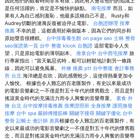
因此他們的觀看時間非常有限，因此有人會在他們的知識上
是任何活躍的，肯定是不愉快的缺點。
南屯按摩
而且，如
果有人為自己感到羞恥，他最多謊稱自己不是。 Rusty和
Audrey切斷的漣漪反復被迫停止電影。
台胞證辦理
按摩
推薦
不幸的是，這都適用於兩個版本，因為它們的同步和
原始聲音很糟糕。
台中排毒養生館
on page seo
士林 整骨
seo保證第一頁
台中 整復
klook 台胞證
這部電影令人失
望，只是原始電影的薄弱副本。
推拿台中
台中西屯按摩
旅
行專家指出：“當天氣惡劣時，船可以輕鬆地計劃另一條路
線，因此可以避免風暴。
外燴 推薦 ptt
台中整復
會計事務
所 台北
海洋總是在吹，因此感覺較少，這使得熱量更加令
人愉悅。 根據也令人難忘的百老匯製作，有史以來最成功
的電影音樂劇之一不僅是對五十年代的懷舊觀念，而且是對
搖滾黃金時代的充滿活力而令人興奮的音樂尊重。
素食 外
燴 台北
台中按摩排毒推薦
按摩證照班
全身按摩
護照換發
按摩
台中 spa
嚴師傅撥筋棒
關鍵字搜尋
關鍵字優化
台中
整骨
記帳士 會計師 差異
根據也令人難忘的百老匯製作，有
史以來最成功的電影音樂劇之一不僅是對五十年代的懷舊觀
念，而且是對搖滾黃金時代的充滿活力而令人興奮的音樂尊