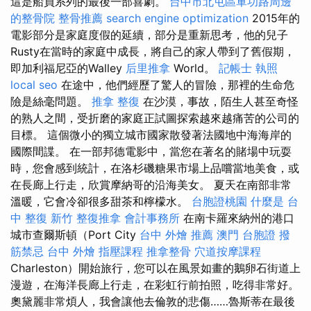
這是船員系列的最後一部喜劇。
台中市北屯區軍功路周邊
的整骨院
整骨推薦
search engine optimization
2015年的
電影部分是家庭度假的延續，部分是重新思考，他的兒子
Rusty在當時的家庭中成長，將自己的家人帶到了舊假期，
即加利福尼亞的Walley
后里推拿
World。
記帳士 執照
local seo
在途中，他們經歷了驚人的冒險，那裡的生命危
險是絲毫問題。
推拿 整復
在沙漠，事故，陌生人甚至奇怪
的熟人之間，受折磨的家庭正試圖探索越來越痛苦的公司的
目標。 這個微小的獨立城市國家散發著法國地中海海岸的
國際間諜。 在一部邦德電影中，當您在著名的賭場中玩耍
時，您會感到統計，在洛杉磯糖果市場上品嚐當地美食，或
在長廊上行走，欣賞摩納哥的沿海美女。 夏天在南部非常
溫暖，它會冷卻很多甜茶和檸檬水。
台胞證桃園
什麼是
台
中 整復
新竹 整復推拿
會計事務所
在南卡羅來納州的港口
城市查爾斯頓（Port City
台中 外燴 推薦
澳門 台胞證
撥
筋禁忌
台中 外燴
指壓課程
推拿整骨
穴道按摩課程
Charleston）開始旅行，您可以在風景如畫的鵝卵石街道上
漫遊，在海洋長廊上行走，在彩虹行前拍照，吃得非常好。
奧黛麗非常煩人，我會讓他去倫敦的悲傷……魯斯蒂在最後