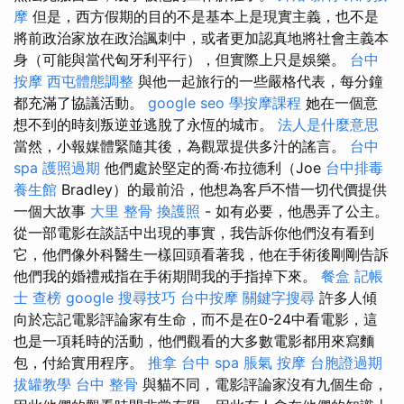
摩
但是，西方假期的目的不是基本上是現實主義，也不是
將前政治家放在政治諷刺中，或者更加認真地將社會主義本
身（可能與當代匈牙利平行），但實際上只是娛樂。
台中
按摩
西屯體態調整
與他一起旅行的一些嚴格代表，每分鐘
都充滿了協議活動。
google seo
學按摩課程
她在一個意
想不到的時刻叛逆並逃脫了永恆的城市。
法人是什麼意思
當然，小報媒體緊隨其後，為觀眾提供多汁的謠言。
台中
spa
護照過期
他們處於堅定的喬·布拉德利（Joe
台中排毒
養生館
Bradley）的最前沿，他想為客戶不惜一切代價提供
一個大故事
大里 整骨
換護照
- 如有必要，他愚弄了公主。
從一部電影在談話中出現的事實，我告訴你他們沒有看到
它，他們像外科醫生一樣回頭看著我，他在手術後剛剛告訴
他們我的婚禮戒指在手術期間我的手指掉下來。
餐盒
記帳
士 查榜
google 搜尋技巧
台中按摩
關鍵字搜尋
許多人傾
向於忘記電影評論家有生命，而不是在0-24中看電影，這
也是一項耗時的活動，他們觀看的大多數電影都用來寫麵
包，付給實用程序。
推拿
台中 spa
脹氣 按摩
台胞證過期
拔罐教學
台中 整骨
與貓不同，電影評論家沒有九個生命，