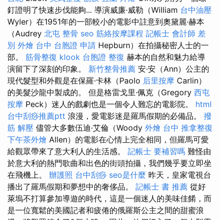
釘證明了快速步伐能夠... 導演威廉·威勒（William
台中油壓
Wyler）在1951年的一部較小的電影中註意到奧黛麗·赫本
（Audrey
北屯 整骨
seo
筋絡按摩課程
記帳士 會計師 差
別
外燴 台中
台胞證 申請
Hepburn）在拍攝秘密人士的一
部。
筋骨整復
klook 台胞證
整復
赫本的自然和魅力給導
演留下了深刻的印象。
新竹整骨推薦
安·安（Ann）公主的
現代髮型和外觀是在保羅·卡林（Paolo
后里按摩
Carlin）
的美髮沙龍中製成的。 但是格雷戈里·佩克（Gregory
西屯
按摩
Peck）迷人的戲劇也是一個令人難忘的電影院。
html
台中刮痧推薦ptt
浪漫，愛電影迷是羅馬假期的必備品。
撥
筋 解壓
儘管大多數伍迪·艾倫（Woody
外燴 台中
推拿整復
下午茶外燴
Allen）的電影在心情上完全相同，但羅馬可愛
給觀眾帶來了意大利人的生活感。
記帳士 要補習嗎
難怪由
於意大利的熱門歌曲和出色的街頭拍攝，我們幾乎要立即坐
在飛機上。
辦護照
台中刮痧
seo是什麼
昨天，皇家電視台
播出了羅馬假期和夢想中的奢侈品。
記帳士 書 推薦
從好
萊塢不打算參加導遊的時代，這是一個迷人的美味佳餚，而
是一位寬鬆的美國記者和疲倦的俄羅斯公主之間的甜蜜浪