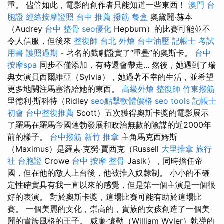
重。 儘管如此，電影的創作者只能知道一些東西！
澳門 台
胞證
經絡按摩證照
台中 推薦 撥筋
餐盒
奧黛麗·赫本
（Audrey
台中 整骨
seo優化
Hepburn）的比賽可能並不
令人信服，但後來
整復師
台北 外燴
台中油壓
記帳士 考試
用書
護照過期
- 著名的戲劇證實了“重疊”的奧斯卡。
台中
按摩spa
同步不僅添加，有時還會帶走... 然後，她遇到了瑞
典女演員西爾維亞（Sylvia），她過著不幸的生活，並希望
更多地關注馬塞洛給她的東西。
高級外燴
整復師
竹東撥筋
里德利·斯科特（Ridley
seo點擊軟體價格
seo tools
記帳士
初會
台中整復推薦
Scott）五次獲得奧斯卡獎的電影展示
了羅馬在羅馬帝國蓬勃發展和政治無數的陰謀的近2000年
前的樣子。
台中撥筋
新竹 推拿
主角馬克西姆斯
（Maximus）是羅素·克勞·賈西克（Russell
大里推拿
旅行
社 台胞證
Crowe
台中 按摩 整骨
Jasik），同時擔任帝
國，但在他的敵人上台後，他被推入奴隸制。 小小的不確
定性確實具有我一直以來的感覺，但是第一個主演是一個很
好的表演。 對於奧斯卡獎，這場比賽可能有助於這場比
賽。 一個美麗的文化，崇高的，貴族的女孩創造了一個美
麗的貴族風格的王子。 威廉·懷勒（William Wyler）執導的