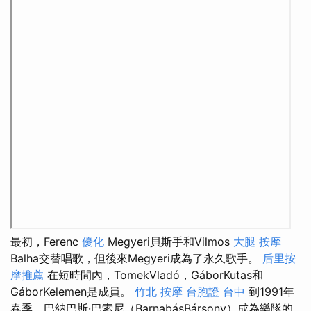
最初，Ferenc
優化
Megyeri貝斯手和Vilmos
大腿 按摩
Balha交替唱歌，但後來Megyeri成為了永久歌手。
后里按
摩推薦
在短時間內，TomekVladó，GáborKutas和
GáborKelemen是成員。
竹北 按摩
台胞證 台中
到1991年
春季，巴納巴斯·巴索尼（BarnabásBársony）成為樂隊的