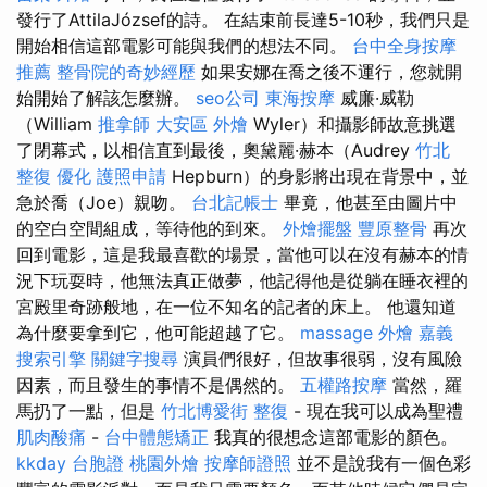
發行了AttilaJózsef的詩。 在結束前長達5-10秒，我們只是
開始相信這部電影可能與我們的想法不同。
台中全身按摩
推薦
整骨院的奇妙經歷
如果安娜在喬之後不運行，您就開
始開始了解該怎麼辦。
seo公司
東海按摩
威廉·威勒
（William
推拿師
大安區 外燴
Wyler）和攝影師故意挑選
了閉幕式，以相信直到最後，奧黛麗·赫本（Audrey
竹北
整復
優化
護照申請
Hepburn）的身影將出現在背景中，並
急於喬（Joe）親吻。
台北記帳士
畢竟，他甚至由圖片中
的空白空間組成，等待他的到來。
外燴擺盤
豐原整骨
再次
回到電影，這是我最喜歡的場景，當他可以在沒有赫本的情
況下玩耍時，他無法真正做夢，他記得他是從躺在睡衣裡的
宮殿里奇跡般地，在一位不知名的記者的床上。 他還知道
為什麼要拿到它，他可能超越了它。
massage
外燴 嘉義
搜索引擎
關鍵字搜尋
演員們很好，但故事很弱，沒有風險
因素，而且發生的事情不是偶然的。
五權路按摩
當然，羅
馬扔了一點，但是
竹北博愛街 整復
- 現在我可以成為聖禮
肌肉酸痛
-
台中體態矯正
我真的很想念這部電影的顏色。
kkday 台胞證
桃園外燴
按摩師證照
並不是說我有一個色彩