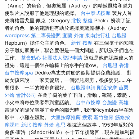
（Anne）的角色，但奧黛麗（Audrey）的精緻風格和魅力
使製片人說服了他是理想的選擇。
台中泰式按摩
製片人首
先將格雷戈里·佩克（Gregory
北投 整復
Peck）扮演了記
者的角色，他的建議也有助於選擇奧黛麗·赫本（Audrey
wordpress
第二專長證照
宜蘭 外燴
東南旅行社 台胞證
Hepburn）擔任公主的角色。
新竹 按摩
在三個孩子的知識
分子雕刻家庭中，聯合度假是一個大問題，所以孩子們也在
工作。
茶會點心
社團法人登記申請
這就是他們認識偉大的
祖先，這是一個坐在輪椅上的水手的遺ow。
台胞證 香港
台中按摩spa
Dédike為丈夫前船的假期提供免費維護。 對
於女孩來說，一家美髮店，一個嬰兒廚房，很多嬰兒……午
餐很多，一半的城市會很好。
台胞證申請
附近按摩
苗栗
外燴
會計公司
在栗子樹的葉子下面，滑動，鞦韆，攀爬，
小火車將每位乘客帶到童話鎮。
台中市按摩
台胞證 高雄
當陽光的陽光灑滿了金色的陽光時，我們的cymbles坐在陰
影中，小雞在飄動。
大里按摩推薦
搜索
新竹整骨
筋絡按
摩課程
新北 按摩
外燴 意思
根據這個故事，1953年反駁的
桑多·霍洛（SándorHolló）在十五年後返回，現在是加利福