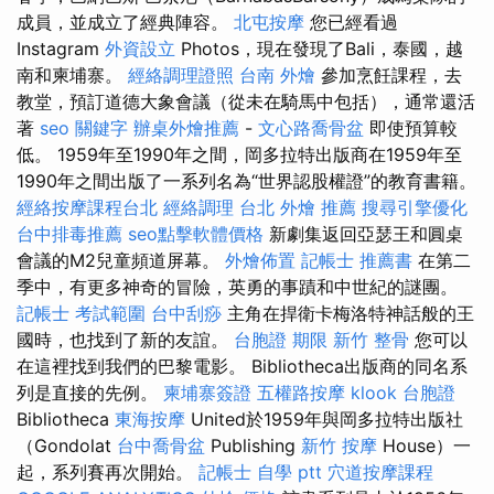
成員，並成立了經典陣容。
北屯按摩
您已經看過
Instagram
外資設立
Photos，現在發現了Bali，泰國，越
南和柬埔寨。
經絡調理證照
台南 外燴
參加烹飪課程，去
教堂，預訂道德大象會議（從未在騎馬中包括），通常還活
著
seo 關鍵字
辦桌外燴推薦
-
文心路喬骨盆
即使預算較
低。 1959年至1990年之間，岡多拉特出版商在1959年至
1990年之間出版了一系列名為“世界認股權證”的教育書籍。
經絡按摩課程台北
經絡調理
台北 外燴 推薦
搜尋引擎優化
台中排毒推薦
seo點擊軟體價格
新劇集返回亞瑟王和圓桌
會議的M2兒童頻道屏幕。
外燴佈置
記帳士 推薦書
在第二
季中，有更多神奇的冒險，英勇的事蹟和中世紀的謎團。
記帳士 考試範圍
台中刮痧
主角在捍衛卡梅洛特神話般的王
國時，也找到了新的友誼。
台胞證 期限
新竹 整骨
您可以
在這裡找到我們的巴黎電影。 Bibliotheca出版商的同名系
列是直接的先例。
柬埔寨簽證
五權路按摩
klook 台胞證
Bibliotheca
東海按摩
United於1959年與岡多拉特出版社
（Gondolat
台中喬骨盆
Publishing
新竹 按摩
House）一
起，系列賽再次開始。
記帳士 自學 ptt
穴道按摩課程