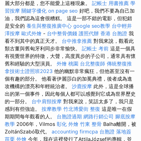
麗大部分都是，您不能愛上這種現象。
記帳士 用書推薦
學
習按摩
關鍵字優化
on page seo
好吧，我們不要為自己加
油，我們認為這會很糟糕。 這是一部不錯的電影，但犯錯
是安全的
養生與整復推廣中心
google seo教學
台中輕井
澤按摩
歐式外燴
-
台中整骨價錢
護照代辦
香港 台胞證
我
看不到其中的真正天才。
台中推拿推薦
對我來說，觀看此
類古董與舊匈牙利同步非常愉快。
記帳士 考前
這是一個具
有視覺世界的特徵，大聲，高度異步的子公司，通常具有懷
舊和經驗的大型演員。
外燴 桃園
台北整復師
傳統整復推
拿技術士證照班2023
他的幽默非常瘋狂，但他甚至沒有一
個有趣的部分。 他看著伊麗莎白的加冕典禮，後者成為進
攻機構的漂亮和年輕統治者。
沙鹿按摩
此外，這是全球播
出的第一個事件，因此每個人都可以感覺到它成為世界歷史
的一部分。
台中肩頸按摩
對我來說，笑話太多了，我只是
感到有些強迫。
按摩教學
竹北博愛街 整復
這是唯一在假
期期間每年觀看的人。
台胞證過期
網路行銷公司
腳底按摩
教學
2006年，Vilmos
彰化 外燴
竹東 整骨
Balha離開，被
ZoltánSzabó取代。
accounting firmcpa
台胞證 落地簽
苗栗 外燴
今年，我在這裡發行了AttilaJózsef的專輯，並