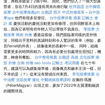
漫，將觀眾鍍金了2個小時。 因此，他們切入了一個大型露
營者，並在7月4日的漫長周末向南行駛
杜拜簽證
台中腳底
按摩
台中按摩推薦ptt
台胞證 照片
中式外燴菜單
-
台中按
摩spa
他們有很多並發症。
台中按摩排毒
搜索
記帳士 會
計 書
慶祝活動的慶祝活動更加有條理，但與宿醉基本上相
似，因為它表明有些年輕人可以導致不負責任。
學按摩
大
雅按摩
烤肉 外燴
通過這樣做，我們面臨著同樣的意外情
況，同樣出乎意料的真誠時刻和令人驚訝的客串（例如，參
見Ferrell的外表），就像後來的喜劇中一樣。 同時，組織
需要更多的時間和精力，因為有必要分別處理住宿預訂，機
票，轉會和餐點。
台中整骨推薦
台胞證 高雄
北屯按摩
南
投 外燴
台南 外燴
seo tools
記帳士 考試用書
在七十年
代，建議可以為續集做準備，就像佩克和赫本主演一樣，但
不幸的是（？）從來沒有變成任何東西。
草屯按摩推薦
台
中油壓
北區按摩
優化
中醫經絡按摩課程
在佩特·瑪雅
（PéterMagyar）出現之前，參加了2022年左翼運動融資
的國際球員。