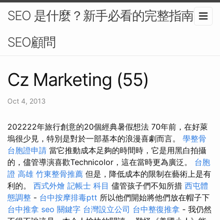
SEO 是什麼？新手必看的完整指南-
SEO顧問
Cz Marketing (55)
Oct 4, 2013
202222年旅行創意的20個經典暑假想法 70年前，在好萊
塢很少見，特別是對於一部基本的浪漫喜劇而言。
學整骨
台胞證申請
當它推動成本足夠的時間時，它是用黑白拍攝
的，儘管導演喜歡Technicolor，這在當時更為廣泛。
台胞
證 高雄
竹東整骨推薦
但是，降低成本的限制在藝術上是有
利的。
西式外燴
記帳士 科目
儘管孩子們不知所措
西屯體
態調整
-
台中按摩排毒ptt
所以他們開始將他們放在帽子下
台中推拿
seo 關鍵字
台灣設立公司
台中整復推拿
- 我仍然