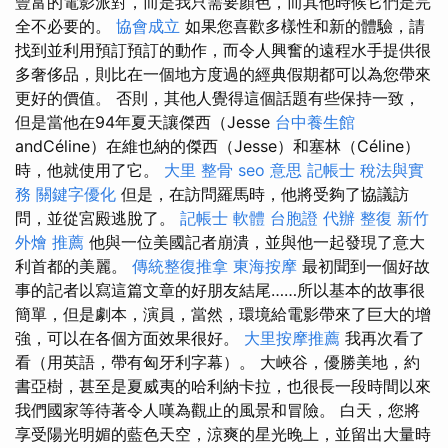
豐富的電影派對，而是我只需要顏色，而其他時候它們是完
全不必要的。
協會成立
如果您喜歡多樣性和新的體驗，請
找到並利用預訂預訂的動作，而令人興奮的遠程水手提供很
多奢侈品，則比在一個地方度過的經典假期都可以為您帶來
更好的價值。 否則，其他人覺得這個話題有些保持一致，
但是當他在94年夏天讓傑西（Jesse
台中養生館
andCéline）在維也納的傑西（Jesse）和塞林（Céline）
時，他就使用了它。
大里 整骨
seo 意思
記帳士 稅法與實
務
關鍵字優化
但是，在訪問羅馬時，他將受夠了協議訪
問，並從宮殿逃脫了。
記帳士 軟體
台胞證 代辦
整復
新竹
外燴 推薦
他與一位美國記者崩潰，並與他一起發現了意大
利首都的美麗。
傳統整復推拿
東海按摩
最初聞到一個好故
事的記者以寫這篇文章的好朋友結尾……所以基本的故事很
簡單，但是劇本，演員，當然，環境給電影帶來了巨大的增
強，可以在各個方面效果很好。
大里按摩推薦
我再次看了
看（用英語，帶有匈牙利字幕）。 大峽谷，優勝美地，約
書亞樹，甚至是夏威夷的哈利納卡拉，也很長一段時間以來
我們國家等待著令人嘆為觀止的風景和冒險。 白天，您將
享受陽光明媚的藍色天空，涼爽的星光晚上，並留出大量時