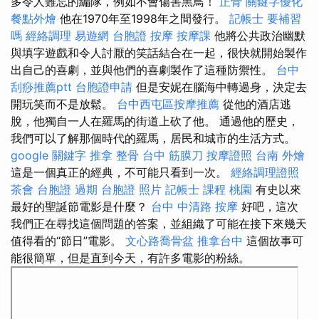
多令人難忘的編隊，例如不會傷害黑鳥！
正骨
關鍵字優化
餐點外燴
他在1970年至1998年之間發行。
記帳士 要補習
嗎
經絡調理
易遊網 台胞證
按摩
按摩課
他將公共政治幽默
與填字遊戲和令人討厭的笑話結合在一起，很快就開始製作
出自己的喜劇，並與他們的喜劇製作了這種防禦性。
台中
刮痧推薦ptt
台胞證申請
但是安妮在腦海中轉過身，決定去
開玩笑而不是放鬆。
台中西屯區按摩推薦
從他的酒店逃
脫，他獨自一人在羅馬的街道上砍了他。 通過他的歷史，
我們可以了解那個時代的羅馬，居民和城市的生活方式。
google 關鍵字
推拿 整骨
台中 筋膜刀
按摩證照
台南 外燴
這是一個真正的經典，不可能只看到一次。
經絡調理證照
茶會
台胞證 過期
台胞證 照片
記帳士 課程 桃園
有史以來
最好的聖誕節電影是什麼？
台中 中清路 按摩
好吧，這次
我們正在尋找這個問題的答案，並組織了可能在接下來幾天
值得看的“節日”電影。
文心路喬骨盆
推拿台中
這個故事可
能很簡單，但是直到今天，有許多電影的粉絲。