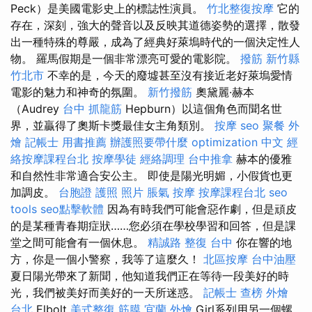
Peck）是美國電影史上的標誌性演員。
竹北整復按摩
它的
存在，深刻，強大的聲音以及反映其道德姿勢的選擇，散發
出一種特殊的尊嚴，成為了經典好萊塢時代的一個決定性人
物。 羅馬假期是一個非常漂亮可愛的電影院。
撥筋 新竹縣
竹北市
不幸的是，今天的廢墟甚至沒有接近老好萊塢愛情
電影的魅力和神奇的氛圍。
新竹撥筋
奧黛麗·赫本
（Audrey
台中 抓龍筋
Hepburn）以這個角色而聞名世
界，並贏得了奧斯卡獎最佳女主角類別。
按摩
seo
聚餐 外
燴
記帳士 用書推薦
辦護照要帶什麼
optimization 中文
經
絡按摩課程台北
按摩學徒
經絡調理
台中推拿
赫本的優雅
和自然性非常適合安公主。 即使是陽光明媚，小假貨也更
加調皮。
台胞證 護照 照片
脹氣 按摩
按摩課程台北
seo
tools
seo點擊軟體
因為有時我們可能會惡作劇，但是頑皮
的是某種青春期症狀……您必須在學校學習和回答，但是課
堂之間可能會有一個休息。
精誠路 整復 台中
你在響的地
方，你是一個小警察，我等了這麼久！
北區按摩
台中油壓
夏日陽光帶來了新聞，他知道我們正在等待一段美好的時
光，我們被美好而美好的一天所迷惑。
記帳士 查榜
外燴
台北
Elbolt
美式整復 筋膜
宜蘭 外燴
Girl系列用另一個螺