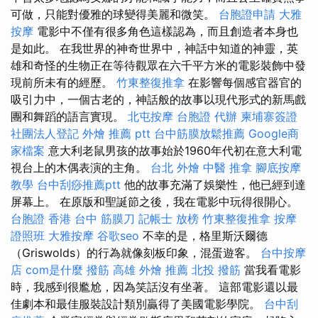
可做，只能對優雅的球變得美麗和微笑。
台胞證申請
大雅
按摩
電影中不僅有很多角色這樣認為，而且創造者本身也
是如此。 在我世界的神奇世界中，神話中知道的神靈，英
雄和奇怪的生物正在等待觀眾在六千平方米的電影裝飾中發
現前所未有的經歷。
竹東整復推拿
在影響每個感官器官的
吸引力中，一個古老的，神話般的故事以現代形式的新馬戲
團和舞蹈的語言實現。
北屯按摩
台胞證 代辦
柬埔寨簽證
社團法人登記
外燴 推薦 ptt
台中筋膜放鬆推薦
Google商
家檔案
意大利老鼠男孩的故事始於1960年代初在意大利電
視台上的木偶表演的主角。
台北 外燴
中醫 推拿
腳底按摩
教學
台中刮痧推薦ptt
他的故事充滿了娛樂性，他已經到達
屏幕上。 在原版和聖誕節之後，我在電影中玩得很開心。
台胞證 香港
台中 筋膜刀
記帳士 放榜
竹東整復推拿
按摩
證照班
大雅按摩
谷歌seo
不幸的是，格里斯沃爾德
（Griswolds）的行為就像刻板印象，混蛋遊客。
台中按摩
店
com是什麼
撥筋
高雄 外燴 推薦
北投 撥筋
當我看電影
時，我感到很尷尬，因為笑話沒有坐著。 這部電影還以最
佳劇本和最佳服裝設計類別贏得了美國電影學院。
台中刮