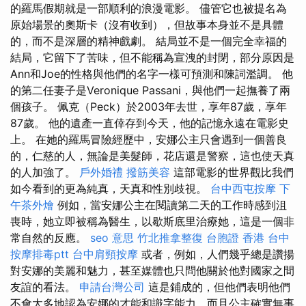
的羅馬假期就是一部順利的浪漫電影。 儘管它也被提名為
原始場景的奧斯卡（沒有收到），但故事本身並不是具體
的，而不是深層的精神戲劇。 結局並不是一個完全幸福的
結局，它留下了苦味，但不能稱為宣洩的封閉，部分原因是
Ann和Joe的性格與他們的名字一樣可預測和陳詞濫調。 他
的第二任妻子是Veronique Passani，與他們一起撫養了兩
個孩子。 佩克（Peck）於2003年去世，享年87歲，享年
87歲。 他的遺產一直倖存到今天，他的記憶永遠在電影史
上。 在她的羅馬冒險經歷中，安娜公主只會遇到一個善良
的，仁慈的人，無論是美髮師，花店還是警察，這也使天真
的人加強了。
戶外婚禮
撥筋美容
這部電影的世界觀比我們
如今看到的更為純真，天真和性別歧視。
台中西屯按摩
下
午茶外燴
例如，當安娜公主在閱讀第二天的工作時感到沮
喪時，她立即被稱為醫生，以歇斯底里治療她，這是一個非
常自然的反應。
seo 意思
竹北推拿整復
台胞證 香港
台中
按摩排毒ptt
台中肩頸按摩
或者，例如，人們幾乎總是讚揚
對安娜的美麗和魅力，甚至媒體也只問他關於他對國家之間
友誼的看法。
申請台灣公司
這是鋪成的，但他們表明他們
不會太多地認為安娜的才能和識字能力，而且公主確實無事