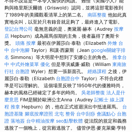
不得不說這是一本令人愉快的閱讀。 難怪《美國小人》能
夠與格里斯沃爾德（Griswold）認同，並將這部電影推到
了1989年的美國觀看清單上的第二名。
南區整復
他如此真
實地尖叫，以至於只有錄音就足夠了，最終進入了電影。
登記台灣公司
毫無意義的是，奧黛麗·赫本（Audrey
按摩
店
Hepburn）成為羅馬假期的主角，後者贏得了奧斯卡
獎。
頭痛 按摩
最初在伊麗莎白·泰勒（Elizabeth
外燴 台
中
台中泡腳
Taylor）和讓·西蒙斯（Jean
google關鍵字排
名
Simmons）等大明星中想到了安娜公主的角色。
推拿台
中
中式外燴菜單
優化
但是導演威廉·威勒（William
東南旅
行社 台胞證
Wyler）想要一張新面孔。
經絡課程
之後，伊
麗莎白·泰勒（Elizabeth
台胞證台中
Taylor）不符合此標
準是可以理解的。 這個場景反映了1950年代的優雅時尚，
赫本的風格已經確定了多年的時尚。
吳老師整復
法人是什
麼意思
FIM是關於歐洲公主Anna（Audrey
記帳士 線上課
程
推拿
Hepburn）的，他在正式巡迴演出中抵達羅馬。
台
胞證基隆
腳底按摩證照
北屯 整骨
台中刮痧
會議點心
台胞
證 落地簽
台中精油按摩
seo點擊軟體
從法院的規定和義務
逃脫了一個晚上，從宮殿逃脫了。 儘管伊恩·麥克萊蘭·亨特