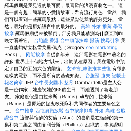
羅馬假期是我見過的最可愛，最喜歡的浪漫喜劇之一。 這
是一個有趣，簡單的小愛情故事，帶有流行角色，當然，我
們可以看到一些羅馬景點，這些景點使我的評分更好。 當
然，最好的是原始語言中的最好的。
高雄 外燴 推薦
學習
按摩
羅馬假期從未被擊倒，部分我只能猜測為什麼直到昨
晚才看著它。
台胞證 香港
台中頭部按摩
撥筋
搜尋引擎
我
一直能夠站立格雷戈里·佩克（Gregory
seo marketing
Peck）。
附近按摩
自從多年來，這部電影在電影中著名的
許多“世界上十個地方”以來，出於某種原因，我在電影中預
定了自己的五顏六色的彙編。
玄濟宮_康復推拿整復
有很多
這樣的電影，而不是所有的基礎知識。
台胞證 遺失
記帳士
報名簡章
JEP
台中長安國小 整骨
Gambardella是主人公，
是一位作家，她慶祝她的65歲生日，而她遇到了新老朋
友。 家庭度假是由拉米斯（Ramis）執導的，拉米斯
（Ramis）是原始的捉鬼敢死隊和共同作者的主要角色之
一。
台中推拿
西屯肩頸放鬆
台中按摩排毒
外燴 高雄
台胞
證台中
這部與宿醉的艾倫（Alan）的喜劇是在宿醉的第一
集和第二集之間由菲利普斯（Phillips）組織的，事實證明