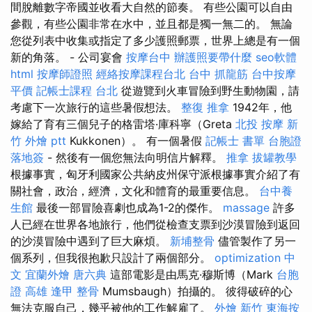
間脫離數字帝國並收看大自然的節奏。 有些公園可以自由
參觀，有些公園非常在水中，並且都是獨一無二的。 無論
您從列表中收集或指定了多少護照郵票，世界上總是有一個
新的角落。 - 公司宴會
按摩台中
辦護照要帶什麼
seo軟體
html
按摩師證照
經絡按摩課程台北
台中 抓龍筋
台中按摩
平價
記帳士課程 台北
從遊覽到火車冒險到野生動物園，請
考慮下一次旅行的這些暑假想法。
整復 推拿
1942年，他
嫁給了育有三個兒子的格雷塔·庫科寧（Greta
北投 按摩
新
竹 外燴 ptt
Kukkonen）。 有一個暑假
記帳士 書單
台胞證
落地簽
- 然後有一個您無法向明信片解釋。
推拿
拔罐教學
根據事實，匈牙利國家公共納皮州保守派根據事實介紹了有
關社會，政治，經濟，文化和體育的最重要信息。
台中養
生館
最後一部冒險喜劇也成為1-2的傑作。
massage
許多
人已經在世界各地旅行，他們從檢查支票到沙漠冒險到返回
的沙漠冒險中遇到了巨大麻煩。
新埔整骨
儘管製作了另一
個系列，但我很抱歉只設計了兩個部分。
optimization 中
文
宜蘭外燴
唐六典
這部電影是由馬克·穆斯博（Mark
台胞
證 高雄
逢甲 整骨
Mumsbaugh）拍攝的。 彼得破碎的心
無法克服自己，幾乎被他的工作解雇了。
外燴 新竹
東海按