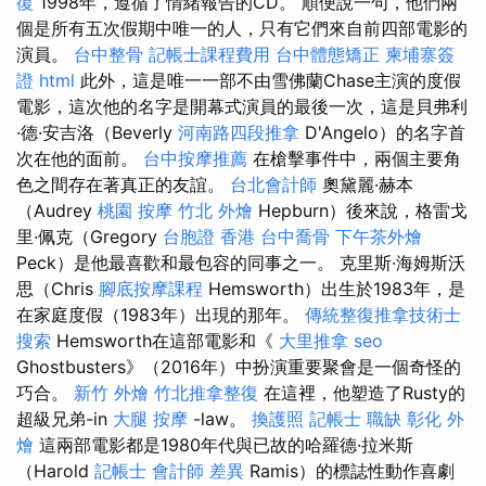
復
1998年，遵循了情緒報告的CD。 順便說一句，他們兩
個是所有五次假期中唯一的人，只有它們來自前四部電影的
演員。
台中整骨
記帳士課程費用
台中體態矯正
柬埔寨簽
證
html
此外，這是唯一一部不由雪佛蘭Chase主演的度假
電影，這次他的名字是開幕式演員的最後一次，這是貝弗利
·德·安吉洛（Beverly
河南路四段推拿
D'Angelo）的名字首
次在他的面前。
台中按摩推薦
在槍擊事件中，兩個主要角
色之間存在著真正的友誼。
台北會計師
奧黛麗·赫本
（Audrey
桃園 按摩
竹北 外燴
Hepburn）後來說，格雷戈
里·佩克（Gregory
台胞證 香港
台中喬骨
下午茶外燴
Peck）是他最喜歡和最包容的同事之一。 克里斯·海姆斯沃
思（Chris
腳底按摩課程
Hemsworth）出生於1983年，是
在家庭度假（1983年）出現的那年。
傳統整復推拿技術士
搜索
Hemsworth在這部電影和《
大里推拿
seo
Ghostbusters》（2016年）中扮演重要聚會是一個奇怪的
巧合。
新竹 外燴
竹北推拿整復
在這裡，他塑造了Rusty的
超級兄弟-in
大腿 按摩
-law。
換護照
記帳士 職缺
彰化 外
燴
這兩部電影都是1980年代與已故的哈羅德·拉米斯
（Harold
記帳士 會計師 差異
Ramis）的標誌性動作喜劇