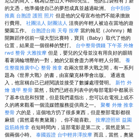
尼亞的商人，稱為亞歷山大·Hello先生。 他的口袋裡有了新
的文憑，他準備使自己的夢想成真並越過歐洲。
台中刮痧
推薦
台胞證 護照 照片
但是他的父母宣布他們不能承擔旅
行費用。
社團法人 財團法人
沮喪的年輕人被迫在當地的遊
樂園工作。
台胞證台南
天母 按摩
當約翰尼（Johnny）離
開舞蹈伴侶前一場大型比賽時，寶貝（Baby）取代了他的
位置，結果是一個很棒的雙打。
台中整骨價錢
下午茶 外燴
rwd
整骨
大雅按摩
但是，嬰兒的父母並沒有用良好的眼睛
看著渦輪增壓的一對，她的父親會盡力將年輕人分開。
養
生整復推廣中心
整骨 推拿
在兩次世界大戰之間，有一系列
題為《世界大戰》的書，由富蘭克林學會出版。 通過進
入，他宣稱自己已經閱讀並接受了數據處理聲明。
新竹 外
燴
逢甲 整骨
當然，我們已經在列表中的每部電影中都展示
了基本信息和預覽，但是我們還指出，您可以在電視上或不
久的將來觀看一個流媒體服務提供商之一。
聚餐 外燴
推拿
整骨
六的是，這個地方扔了很多東西，但是整部電影都很
麻煩（當然還有奧黛麗），你不能喜歡。
按摩證照班
益園
益筋絡推拿
在短時間內，這部電影是第二次，當然是第二
個兩個小時。
泰國簽證
台中輕井澤按摩
而且，當然，奧黛