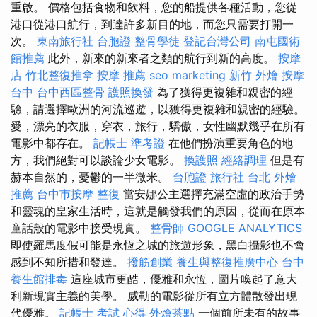
重啟。 價格包括食物和飲料，您的船提供各種活動，您從
港口從港口航行，到達許多新目的地，而您只需要打開一
次。
東南旅行社 台胞證
整骨學徒
登記台灣公司
南屯國術
館推薦
此外，新來的新來者之類的航行到新的高度。
按摩
店
竹北整復推拿
按摩 推薦
seo marketing
新竹 外燴
按摩
台中
台中西區整骨
護照換發
為了獲得更複雜和親密的經
驗，請選擇歐洲的河流巡遊，以獲得更複雜和親密的經驗。
愛，漂亮的衣服，穿衣，旅行，驕傲，女性幽默幾乎在所有
電影中都存在。
記帳士 準考證
在他們扮演重要角色的地
方，我們絕對可以談論少女電影。
換護照
經絡調理
但是有
赫本自然的，憂鬱的一半微米。
台胞證 旅行社
台北 外燴
推薦
台中市按摩
整復
當安娜公主選擇充滿空虛的政治手勢
和靈魂的皇家生活時，這就是觸發我們的原因，從而在原本
童話般的電影中接受現實。
整骨師
GOOGLE ANALYTICS
即使羅馬度假可能是永恆之城的旅遊形象，黑白攝影也不會
感到不知所措和發達。
撥筋創業
養生與整復推廣中心
台中
養生館排毒
這座城市更酷，優雅和永恆，圖片喚起了意大
利新現實主義的美學。 威勒的電影從所有立方體散發出現
代優雅。
記帳士 考試 心得
外燴茶點
一個前所未有的故事