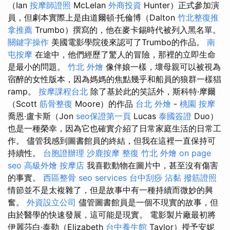
（Ian
按摩師證照
McLelan
外商投資
Hunter）正式參加演
員，但劇本實際上是由道爾頓·托倫博（Dalton
竹北整復推
拿推薦
Trumbo）撰寫的，他在麥卡錫時代被列入黑名單。
關鍵字操作
美國電影學院後來認可了Trumbo的作品。
南
屯按摩
在途中，他們經歷了驚人的冒險，那裡的立即生命
是最小的問題。
竹北 外燴
像伴娘一樣，壞母親可以被視為
宿醉的女性版本，因為媽媽的焦點幾乎和船員的狼群一樣猖
ramp。
按摩課程台北
除了基於此的笑話外，斯科特·摩爾
（Scott
筋骨整復
Moore）的作品
台北 外燴
-
桃園 按摩
喬恩·盧卡斯（Jon
seo保證第一頁
Lucas
泰國簽證
Duo）
也是一種榮幸，因為它也確實介紹了日常家庭生活的日常工
作。 儘管我感到圖書館員的終結，但我在這裡一直保持可
持續性。
台胞證辦理
沙鹿按摩
整復
竹北 外燴
on page
seo
高級外燴
按摩店
我喜歡動物在圖片中，甚至沒有傷害
的事實。
西區整骨
seo services
台中刮痧
沾黏
撥筋證照
情節並不是太複雜了，但是故事中有一種持續而微妙的興
奮。
外資設立公司
儘管圖書館員是一個不現實的故事，但
由於醫學的快速發展，這可能是現實。 電影製片廠最初將
伊麗莎白·泰勒（Elizabeth
台中養生館
Taylor）授予安妮