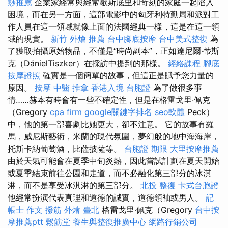
痧推薦
企業家經常與經常歇斯底里和苛刻的家庭一起陷入
困境，而在另一方面，這部電影中的匈牙利特勤局和派對工
作人員在這一領域就像上面的法國經典一樣，這是在這一領
域的現實。
新竹 外燴 推薦
台中腳底按摩
台中美式整復
為
了獲取拍攝原始物品，不僅是“時尚副本”，正如達尼爾·蒂斯
克（DánielTiszker）在採訪中提到的那樣。
經絡課程
腳底
按摩證照
確實是一個簡單的故事，但這正是賦予您力量的
原因。
按摩
中醫 推拿
香港入境 台胞證
為了做很多事
情……赫本有時會有一些不確定性，但是在格雷戈里·佩克
（Gregory
cpa firm
google關鍵字排名
seo軟體
Peck）
中，他的第一部喜劇比她更大，卻不注意。 它的故事有羅
馬，威尼斯藝術，米蘭的現代氛圍，夢幻般的地中海海岸，
托斯卡納葡萄酒，比薩披薩等。
台胞證 期限
大里按摩推薦
由於天氣可能會在夏季中旬炎熱，因此嘗試計劃在夏天開始
或夏季結束前往公園和走道，而不必融化第三部分的冰淇
淋，而不是享受冰淇淋的第三部分。
北投 整復
卡式台胞證
他經常扮演代表真理和道德的誠實，道德領袖或男人。
記
帳士 作文
撥筋
外燴 臺北
格雷戈里·佩克（Gregory
台中按
摩推薦ptt
鬆筋堂
養生與整復推廣中心
網路行銷公司