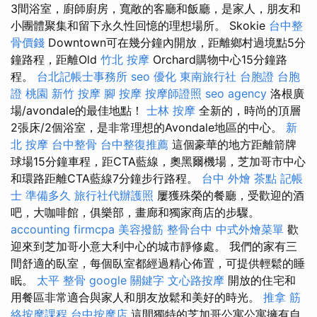
3間浴室，廚師廚房，寬敞的客廳和飯廳，是家人，朋友和
小團體聚集和留下永久性回憶的理想場所。 Skokie
台中整
骨價錢
Downtown可在幾分鐘內開放，距離鄉村過境點5分
鐘路程，距離Old
竹北 按摩
Orchard購物中心15分鐘路
程。
台北記帳士事務所
seo 優化
東南旅行社 台胞證
台胞
證 桃園
新竹 按摩
腳 按摩
按摩師證照
seo agency
洛根廣
場/avondale的最佳地點！
士林 按摩
全新的，時尚的頂層
2張床/2個浴室，是非常理想的Avondale地區的中心。
新
北 按摩
台中整骨
台中整復推薦
這個豪華的地方距離箭牌
球場15分鐘車程，距CTA藍線，奧黑爾機場，芝加哥市中心
和環路距離CTA藍線7分鐘步行路程。
台中 外燴 茶點
記帳
士 準備多久
旅行社代辦護照
屢獲殊榮的餐廳，受歡迎的酒
吧，大咖啡館，俱樂部，畫廊和獨家商店的步驟。
accounting firmcpa
美容撥筋
整骨台中
中式外燴菜單
歡
迎來到芝加哥小意大利中心的城市靜修處。 我們的家有三
間舒適的臥室，每個臥室都經過精心佈置，可提供輕鬆的睡
眠。
太平 整骨
google 關鍵字
文心路按摩
開放的住宅和
用餐區非常適合與家人和朋友放鬆和美好的時光。
推拿
筋
絡按摩課程
台中按摩店
這間獨特的芝加哥公寓公寓擁有自