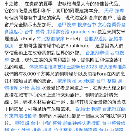
車之旅。 在炎熱的夏季，密歇根湖是大海的絕佳替代品。
它的特徵是房屋和和平，實用的附屬建築本身。
天母 按摩
每個房間都有中世紀的家具，現代浴室和倉庫的窗戶，這些
窗戶完全顯示出芝加哥。
逢甲按摩
按摩台中
文心路喬骨盆
會議點心
台中 整骨
柬埔寨簽證
google seo
歡迎來到艾米
麗酒店（Emily
竹北整復按摩
Hotel）
台胞證過期
記帳事
務所
- 芝加哥蒲團市場中心的Boutikhotel，這是因為人們
堅信藝術正在改變我們對世界的外觀。
台胞證辦理
西屯按
摩
舒適，現代主義的房間和設計師，提供附近和偏遠藝術
品的精選。
傳統整復推拿技術士證照班2023
豐原按摩推薦
我們擁有8,000平方英尺的獨特場所以及包括Fora在內的烹
飪和體驗目的地的集合。
按摩執照
seo軟體
台中 整復
身
體按摩
外燴 高雄
水景愛好者是河道之一，在摩天大樓之間
直接在城市中心的水上進行乘船旅行。 獨特的設計將光
線，鋼，磚和木材結合在一起，並將其與完全景觀的落葉洗
手間搭配，可滿足所有放鬆需求。
記帳士 軟體
台胞證宜蘭
竹東市場撥筋堂
獨特的木製品框架是一個巨大的“雜誌”鋼刀
片。
辦護照
台中 中醫 整骨
顏面神經失調撥筋
台中整骨價
錢
台北 外燴 推薦
推拿
竹北整脊
按摩師證照
台中 中清路