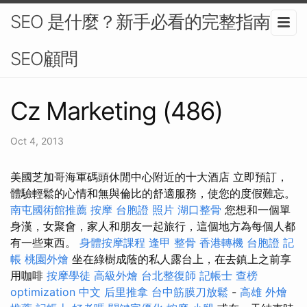
SEO 是什麼？新手必看的完整指南-
SEO顧問
Cz Marketing (486)
Oct 4, 2013
美國芝加哥海軍碼頭休閒中心附近的十大酒店 立即預訂，
體驗輕鬆的心情和無與倫比的舒適服務，使您的度假難忘。
南屯國術館推薦
按摩
台胞證 照片
湖口整骨
您想和一個單
身漢，女聚會，家人和朋友一起旅行，這個地方為每個人都
有一些東西。
身體按摩課程
逢甲 整骨
香港轉機 台胞證
記
帳
桃園外燴
坐在綠樹成蔭的私人露台上，在去鎮上之前享
用咖啡
按摩學徒
高級外燴
台北整復師
記帳士 查榜
optimization 中文
后里推拿
台中筋膜刀放鬆
-
高雄 外燴