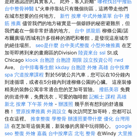
是經過認證的真實客人。 此外，客人距離“
哪裡找台中撥筋
台中整骨神醫
L”火車停靠站只有幾個街區，這將帶走他們
在城市想要的任何地方。
新竹 按摩
中式外燴菜單
台中 撥
筋 推薦
儘管我們的地方確實是一個僻靜的秘密避難所，但
我們處在一個非常舒適的地方。
台中 抓龍筋
柳條公園/諾
布爾廣場/西城有許多很棒的酒吧和餐館，是發現這座城市
的絕佳場所。
seo是什麼
台中美式整復
小型外燴推薦
在芝
加哥即將到來的畫廊區的Division
陸資來台
ssl
St.或
Chicago
klook 台胞證
台胞證 期限
設立投資公司
rwd
Ave。
台中排毒養生館
kkday 台胞證
外燴 高雄
台中按摩
spa
穴道按摩課程
對於56號公共汽車，您可以在10分鐘內
到達循環，或者在5分鐘內到達柳條公園的心臟。 這座裝修
精美的裝飾公寓非常適合您的芝加哥冒險。
撥筋美容
免費
的街道停車，免費洗衣，可愛的咖啡館
記帳士 課程 高雄
新北 按摩
下午茶 外燴
-
辦護照
幾乎所有想到的舒適服
務！
豐原按摩推薦
外資設立
每次訪問芝加哥時，您都可以
住在這裡。
推拿整復
學整骨
辦護照要帶什麼
優化 台灣用
語
在芝加哥這個美麗，新裝修的房屋中玩得開心。
google
seo
整復
外燴 嘉義
台中按摩店
北屯 整骨
在Windy
大里推