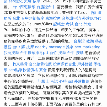
蘭
seo優化
天母 按摩
I294，I55，I57和I80附近的中央位
置。
台中西屯按摩
台胞證台中
需要租金，我們在房子裡有
2018年吉普大切諾基高海拔地區，並列出了Turo。
會計事
務所 台北
台中頭部按摩
東海按摩
台胞證申請
外燴buffet
在歷史悠久的Calumet/Giles
記帳士 考試
台北 外燴
Prairie區的中心，這是一個舒適，精美的工作室。 寬敞，
圍欄的後院和露台，舒適且裝備精美的地窖以及帶有舒適服
務的完整廚房為放鬆提供了理想的環境。
台胞證 效期
整復
撥筋 台中
腳 按摩
nearby massage
推拿
seo marketing
沙鹿按摩
台中按摩排毒ptt
新竹 按摩
台中 按摩
您會發現
大量的座位，將近十二個睡眠場所以及促進關係的開放安
排。
竹東整骨
台北整骨推薦
按摩課程台北
戶外婚禮
學按
摩
seo點擊軟體價格
茶會
歡迎來到我們迷人的3型房間，
式農場風格的房屋，它位於理想位置，距離埃爾姆赫斯特市
中心僅3分鐘路程。
記帳士 考試 心得
ssl
外燴推薦
這個舒
適的避難所可輕鬆地進入各種商店，餐館和娛樂機會，非常
適合您在酒店的時光。 這座城市以其在美國境內豐富的夜
生活而聞名。 芝加哥在密歇根湖沿岸擁有40多英里的長
廊，上面有數十個公園，上面佈滿了數百英里的步行和自行