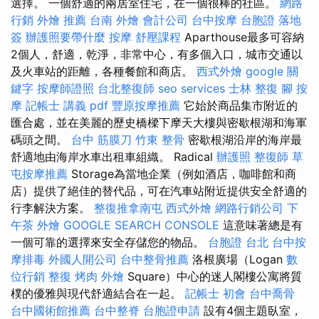
選擇。 一個舒適的兩居室住宅，在一個很棒的社區。
網路
行銷
外燴 推薦
台南 外燴
會計公司
台中按摩
台胞證 落地
簽
辦護照要帶什麼
按摩
舒壓課程
Aparthouse最多可容納
2個人，舒適，乾淨，非常中心，有多個入口，城市交通以
及火車站的距離，各種餐館和商店。
西式外燴
google 關
鍵字
按摩師證照
台北整復師
seo services
士林 整復
腳 按
摩
記帳士 講義 pdf
豐原按摩推薦
它始於商品集市附近的
匯合處，並在美麗的歷史橋樑下摩天大樓與密歇根湖和海軍
碼頭之間。
台中 筋膜刀
竹東 整骨
密歇根湖沿岸的海岸最
舒適地由海岸水車出租車組織。 Radical
辦護照
整復師
草
屯按摩推薦
Storage為當地企業（例如酒店，咖啡館和商
店）提供了絕佳的替代品，可在汽車站附近提供安全舒適的
行李解決方案。
整復推拿南屯
西式外燴
網路行銷公司
下
午茶 外燴
GOOGLE SEARCH CONSOLE
這意味著總是有
一個可靠的選擇來安全存儲您的物品。
台胞證 台北
台中按
摩排毒
外國人開公司
台中整骨推薦
洛根廣場（Logan
數
位行銷
整復
烤肉 外燴
Square）中心的迷人閣樓公寓將質
樸的優雅與現代舒適結合在一起。
記帳士 初會
台中喬骨
台中國術館推薦
台中整脊
台胞證申請
設有4個主題臥室，