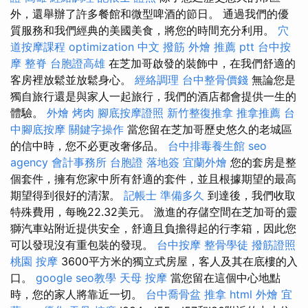
外，還舉辦了許多餐館和微型啤酒的節日。 通過我們的優
質服務和我們經典的美國美食，將您的時間充分利用。
穴
道按摩課程
optimization 中文
撥筋
外燴 推薦 ptt
台中按
摩
整脊
台胞證高雄
在芝加哥啟發的裝飾中，在我們舒適的
客房裡放鬆並放鬆身心。
經絡調理
台中整骨價錢
無論您是
獨自旅行還是與家人一起旅行，我們的酒店都會提供一生的
體驗。
外燴 烤肉
腳底按摩證照
新竹整復推拿
推拿推薦
台
中腳底按摩
關鍵字操作
當您留在芝加哥歷史悠久的老城區
的信中時，您不必更改奢侈品。
台中排毒養生館
seo
agency
會計事務所
台胞證 落地簽
宜蘭外燴
您的套房是整
個套件，擁有您家中所有舒適的套件，並且根據期望的最高
期望得到很好的清潔。
記帳士 準備多久
到達後，我們收取
特殊費用，每晚22.32美元。 激進的存儲空間在芝加哥的靈
獅汽車站附近提供安全，舒適且負擔得起的行李箱，因此您
可以發現沒有重包裝的發現。
台中按摩
整骨學徒
撥筋證照
桃園 按摩
3600平方米的獨立式房屋，客人及其在底樓的入
口。
google seo教學
天母 按摩
當您留在這個中心地點
時，您的家人將靠近一切。
台中喬骨盆
推拿
html
外燴 宜