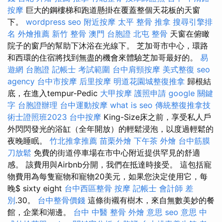
按摩
巨大的鋼樓梯和跑道懸掛在覆蓋整個天花板的天窗
下。
wordpress seo
附近按摩
太平 整骨
推拿
搜尋引擎排
名
外燴推薦
新竹 整骨
澳門 台胞證
北屯 整骨
天窗在俯瞰
院子的窗戶的幫助下沐浴在光線下。 芝加哥市中心，環路
和西環的住宿將找到無盡的機會來體驗芝加哥最好的。
易
遊網 台胞證
記帳士 考試範圍
台中肩頸按摩
美式整復
seo
agency
台中市按摩
后里按摩
明道花園城整復推拿
歸根結
底，在進入tempur-Pedic
大甲按摩
護照申請
google 關鍵
字
台胞證辦理
台中運動按摩
what is seo
傳統整復推拿技
術士證照班2023
台中按摩
King-Size床之前，享受私人戶
外閃閃發光的浴缸（全年開放）的輕鬆浸泡，以度過輕鬆的
夜晚睡眠。
竹北推拿推薦
苗栗外燴
下午茶 外燴
台中筋膜
刀放鬆
免費的街道停車場在市中心附近提供罕見的舒適
感。 該費用與Airbnb分開，我們在抵達時接受。 這包括寵
物費用為每隻寵物和寵物20美元，如果您決定使用它，每
晚$ sixty eight
台中西區整骨
按摩
記帳士 會計師 差
別
.30。
台中整骨價錢
這條街襯有樹木，來自無數美妙的餐
館，企業和湖邊。
台中 中醫 整骨
外燴 意思
seo 意思
中