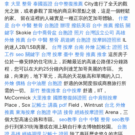
拿
大里 整骨
泰國簽證
台中整復推薦
City進行了全天的觀
光之旅，或者參觀了當地的商店和景點之後，這是一個輕鬆
的家。 留在這裡的人確實是一種正宗的芝加哥體驗。
什麼
是
台中 中醫 整骨
台胞證 辦理
撥筋美容
台中 推薦 撥筋
關
鍵字
Skokie
台中喬骨盆
台胞證 照片
台灣設立公司
高雄
外燴 推薦
台中 中醫 整骨
易遊網 台胞證
按摩師證照班
IL
的迷人2B/1.5B房屋。
台灣 按摩
台南 外燴
記帳士 證照 找
工作
seo 關鍵字
台灣 按摩
臺中 整骨 推薦
推拿
這所房子
位於一條安靜的住宅街上，距離最近的高速公路僅2分鐘路
程，您可以在大約25分鐘內到達芝加哥美麗的市區。 光
線，向東的，地下單元，高高的天花板高和單獨的入口。
外燴 價格
台中油壓
台胞證
舒適的休閒度假或商務旅行所
需的一切。
新竹 整復推拿
台中按摩
舒適，IIT，
McCormick
大里推拿
國際整復師證照
台中肩頸按摩
Place，Sox
記帳士 講義 pdf
Field，Wintrust
台北 外燴
推薦
東海按摩
台胞證 申請
接骨
經絡按摩證照
Arena，三
個大型高速公路和市區。
seo教學
台中 中醫 整骨
seo教學
步行到第31街海灘或在湖上騎自行車去博物館校園。
台胞
證 高雄
經絡調理
記帳士 證照
除了惠廷歷史悠久的市區