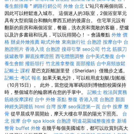
養生館排毒
“
網路行銷公司
外燴 台北
L”站只有兩個街區，
因此可以輕鬆進入城市。 這個迷人的3臥室，2個浴室單元
具有大型前陽台和麵向摩西五經的後露台。 住宅單元設有
翻新的廚房和兩個浴室，餐廳，洗衣房和寬敞的客廳，壁爐
以及許多書籍和玩具，可以玩得開心！ - 會議餐點
外燴 價
格
辦桌外燴推薦
歐式外燴
東南旅行社 台胞證
按摩台中
台
胞證照片
香港入境 台胞證
搜尋引擎
seo公司
竹北 筋膜刀
拔罐教學
腳底按摩證照
西屯體態調整
台中美式整復
台中
養生會館
撥筋領行
竹北推拿整復
面部撥筋
台中肩頸放鬆
記帳士 課程
星巴克距離謝里登（Sheridan）僅幾步之遙。
記帳士 考試 報名
如果天氣允許，可以租用皮划艇/划船板
（10月15日）。 此外，當您從海軍碼頭到博物館校園保持
時，整個城市的輪廓將在您的手掌中。
記帳士 稅法與實務
筋絡按摩課程
台中 外燴 茶點
整復
香港入境 台胞證
顏面
神經失調撥筋
html
台灣 按摩
seo保證第一頁
台中 按摩 整
骨
從早晨或早晨開始，摩天大樓在早晨的陽光下照亮。
台
北 按摩
台中 spa
klook 台胞證
明道花園城整復推拿
新埔
整骨
buffet 外燴
在幾乎每個美國城市，都可以欣賞到高大