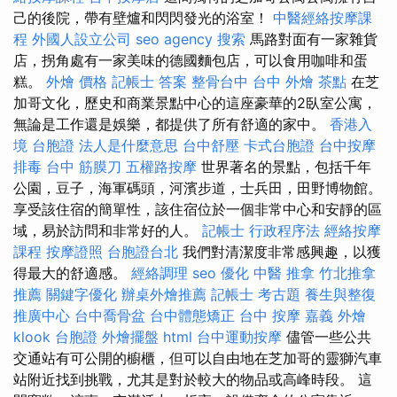
己的後院，帶有壁爐和閃閃發光的浴室！
中醫經絡按摩課
程
外國人設立公司
seo agency
搜索
馬路對面有一家雜貨
店，拐角處有一家美味的德國麵包店，可以食用咖啡和蛋
糕。
外燴 價格
記帳士 答案
整骨台中
台中 外燴 茶點
在芝
加哥文化，歷史和商業景點中心的這座豪華的2臥室公寓，
無論是工作還是娛樂，都提供了所有舒適的家中。
香港入
境 台胞證
法人是什麼意思
台中舒壓
卡式台胞證
台中按摩
排毒
台中 筋膜刀
五權路按摩
世界著名的景點，包括千年
公園，豆子，海軍碼頭，河濱步道，士兵田，田野博物館。
享受該住宿的簡單性，該住宿位於一個非常中心和安靜的區
域，易於訪問和非常好的人。
記帳士 行政程序法
經絡按摩
課程
按摩證照
台胞證台北
我們對清潔度非常感興趣，以獲
得最大的舒適感。
經絡調理
seo 優化
中醫 推拿
竹北推拿
推薦
關鍵字優化
辦桌外燴推薦
記帳士 考古題
養生與整復
推廣中心
台中喬骨盆
台中體態矯正
台中 按摩
嘉義 外燴
klook 台胞證
外燴擺盤
html
台中運動按摩
儘管一些公共
交通站有可公開的櫥櫃，但可以自由地在芝加哥的靈獅汽車
站附近找到挑戰，尤其是對於較大的物品或高峰時段。 這