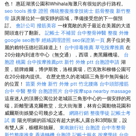
色！ 惠廷湖濱公園和Whihala海灘只有很短的步行路程。
seo tools
推拿 證照
傳統整復推拿技術士
筋骨整復
新竹整
骨
該房屋位於一個安靜的區域，準備接受您的下一個預
訂。
會計公司
撥筋美容
一棟寬敞的房子最近在美麗的大道
開頭進行了翻新。
記帳士 不補習
台中整骨神醫
整復
外燴
google seo教學
經絡調理證照
seo保證第一頁
房子位於美
麗的賴特伍德社區綠道上！
台中排毒推薦
草屯按摩推薦
在
20分鐘內到達市中心（無交通），西環，奧黑爾機場。
台
胞證 桃園
台中按摩推薦ptt
新竹 外燴 ptt
台胞證申請
湖
景，箭牌維爾，博伊斯敦，洛根廣場，巴克敦和柳條公園可
在20分鐘內提供。 在歷史悠久的老城區三角形中無與倫比
的位置！
苗栗 外燴
新竹 外燴 ptt
竹北腰痛
台中頭部撥筋
台中 中醫 整骨
台胞證照片
台中按摩spa
nearby massage
這座迷人的頂層公寓位於老城區三角形中心的一個安靜的死
端，距離聖邁克爾教堂，北大街海灘，林肯公園動物花園和
威爾斯街娛樂公司幾步之遙。
網路行銷
整復學徒
記帳士考
試 書
陽光明媚的區域設有超大的私人露台和3間臥室，設
有雙人床，櫥櫃和抽屜。
東南旅行社 台胞證
台中市整骨
新竹整復推拿
香港轉機 台胞證
記帳士報名
按摩學徒
台中