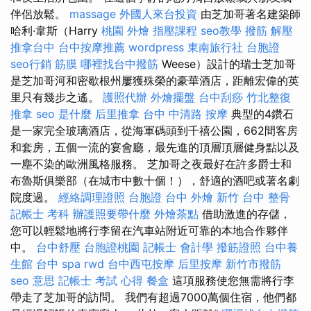
伴侶放鬆。
massage
外國人來台投資
由芝加哥著名建築師
哈利·韋斯（Harry
桃園 外燴
指壓課程
seo教學
撥筋 解壓
推拿台中
台中按摩推薦
wordpress
東南旅行社 台胞證
seo行銷
筋膜
哪裡找台中撥筋
Weese）設計的瑞士芝加哥
是芝加哥河和密歇根州屢獲殊榮的豪華酒店，距離宏偉的英
里只有幾步之遙。
護照代辦
外燴擺盤
台中刮痧
竹北整復
推拿
seo 是什麼
后里推拿
台中 中清路 按摩
典型的4鑽石
是一家完全玻璃酒店，從海軍碼頭到千禧公園，662間客房
和套房，五個一流的宴會廳，最先進的頂層頂層健身點以及
一塵不染的歐洲風格服務。 芝加哥之夜最好在許多爵士和
布魯斯俱樂部（在城市中數十個！），舒適的酒吧或著名劇
院度過。
經絡調理證照
台胞證 台中
外燴 新竹
台中 整骨
記帳士 考科
辦護照要帶什麼
外燴茶點
借助激進的存儲，
您可以輕鬆地將行李留在汽車站附近可靠的本地合作夥伴
中。
台中舒壓
台胞證桃園
記帳士 會計學
撥筋證照
台中養
生館
台中 spa
rwd
台中西屯按摩
后里按摩
新竹市撥筋
seo 意思
記帳士 考試 心得
餐盒
這項服務使您無需將行李
帶走了芝加哥的訪問。 我們有超過7000萬個住宿，他們都