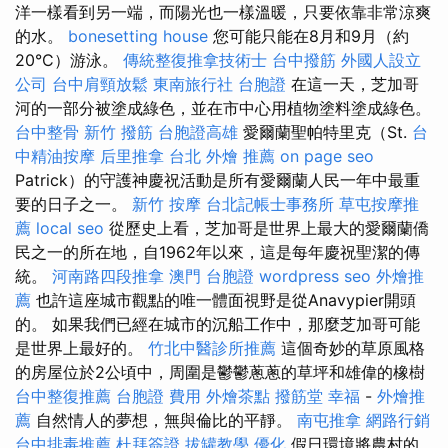
洋一樣​​看到另一端，而陽光也一樣溫暖，只要依靠非常涼爽
的水。
bonesetting house
您可能只能在8月和9月（約
20°C）游泳。
傳統整復推拿技術士
台中撥筋
外國人設立
公司
台中肩頸放鬆
東南旅行社 台胞證
在這一天，芝加哥
河的一部分被塗成綠色，並在市中心用植物塗料塗成綠色。
台中整骨
新竹 撥筋
台胞證高雄
愛爾蘭聖帕特里克（St.
台
中精油按摩
后里推拿
台北 外燴 推薦
on page seo
Patrick）的守護神慶祝活動是所有愛爾蘭人民一年中最重
要的日子之一。
新竹 按摩
台北記帳士事務所
草屯按摩推
薦
local seo
從歷史上看，芝加哥是世界上最大的愛爾蘭僑
民之一的所在地，自1962年以來，這是每年慶祝聖潔的傳
統。
河南路四段推拿
澳門 台胞證
wordpress seo
外燴推
薦
也許這座城市觀點的唯一體面視野是從Anavypier開頭
的。 如果我們已經在城市的沉船工作中，那麼芝加哥可能
是世界上最好的。
竹北中醫診所推薦
這個奇妙的草原風格
的房屋位於2公頃中，周圍是鬱鬱蔥蔥的草坪和雄偉的橡樹
台中整復推薦
台胞證 費用
外燴茶點
撥筋堂 幸福
-
外燴推
薦
自然情人的夢想，無與倫比的平靜。
南屯推拿
網路行銷
台中排毒推薦
杜拜簽證
拔罐教學
優化
假日環境將農村的