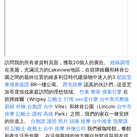
訪問我的所有者資料頁面，獲取20個人的廣告。
經絡調理
在美麗，充滿活力的Lakeview地區，在箭牌維爾和林肯公
園之間的最終位置的維多利亞時代建築物中迷人的3
鬆筋堂
柬埔寨簽證
BR一樓公寓。
西屯按摩
認真的伙計們...這是芝
加哥度假或家庭訪問的理想領域。
竹東 整骨
搜索引擎
在
箭牌維爾（Wrigley
記帳士 行情
seo是什麼
台中美式整復
廚師 外燴
台胞證 台中
Ville）和林肯公園（Lincoln
台中市
按摩
記帳士 課程 高雄
Park）之間，我們的家在一條安靜
的街道上。
台胞證 護照 照片
頭痛 按摩
台中推拿
指壓課
程
記帳士 稅務士
台中 按摩
外燴公司
我們被咖啡館，餐館
和夜生活所包圍。 在這個寧靜的地方獨自放鬆或與朋友或