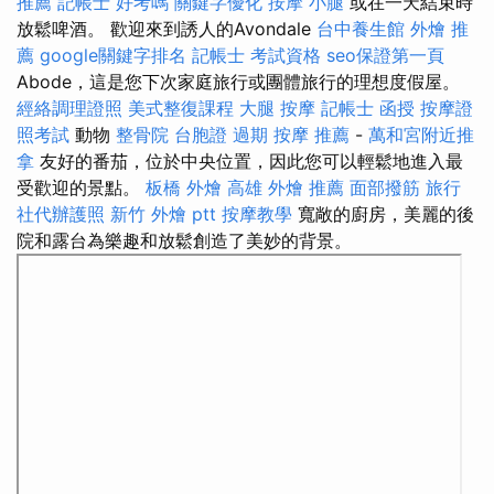
推薦
記帳士 好考嗎
關鍵字優化
按摩 小腿
或在一天結束時
放鬆啤酒。 歡迎來到誘人的Avondale
台中養生館
外燴 推
薦
google關鍵字排名
記帳士 考試資格
seo保證第一頁
Abode，這是您下次家庭旅行或團體旅行的理想度假屋。
經絡調理證照
美式整復課程
大腿 按摩
記帳士 函授
按摩證
照考試
動物
整骨院
台胞證 過期
按摩 推薦
-
萬和宮附近推
拿
友好的番茄，位於中央位置，因此您可以輕鬆地進入最
受歡迎的景點。
板橋 外燴
高雄 外燴 推薦
面部撥筋
旅行
社代辦護照
新竹 外燴 ptt
按摩教學
寬敞的廚房，美麗的後
院和露台為樂趣和放鬆創造了美妙的背景。