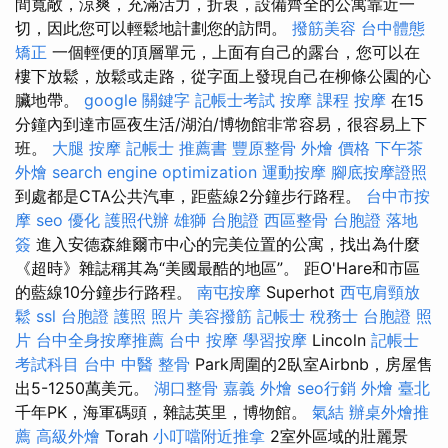
間寬敞，涼爽，充滿活力，折衷，設備齊全的公寓靠近一
切，因此您可以輕鬆地計劃您的訪問。
撥筋美容
台中體態
矯正
一個輕便的頂層單元，上面有自己的露台，您可以在
樓下放鬆，放鬆或走路，從字面上發現自己在柳條公園的心
臟地帶。
google 關鍵字
記帳士考試
按摩 課程
按摩
在15
分鐘內到達市區夜生活/湖泊/博物館非常容易，很容易上下
班。
大腿 按摩
記帳士 推薦書
豐原整骨
外燴 價格
下午茶
外燴
search engine optimization
運動按摩
腳底按摩證照
到處都是CTA公共汽車，距藍線2分鐘步行路程。
台中市按
摩
seo 優化
護照代辦
雄獅 台胞證
西區整骨
台胞證 落地
簽
進入安德森維爾市中心的完美位置的公寓，找出為什麼
《超時》雜誌稱其為“美國最酷的地區”。 距O'Hare和市區
的藍線10分鐘步行路程。
南屯按摩
Superhot
西屯肩頸放
鬆
ssl
台胞證 護照 照片
美容撥筋
記帳士 稅務士
台胞證 照
片
台中全身按摩推薦
台中 按摩
學習按摩
Lincoln
記帳士
考試科目
台中 中醫 整骨
Park周圍的2臥室Airbnb，房屋售
出5-1250萬美元。
湖口整骨
嘉義 外燴
seo行銷
外燴 臺北
千年PK，海軍碼頭，雜誌英里，博物館。
氣結
辦桌外燴推
薦
高級外燴
Torah
小叮噹附近推拿
2室外區域的壯麗景