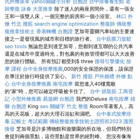
式外燴菜單
yahoo關鍵字分析
台胞證
台中排毒養生館
老
師整復 詠春
大里推拿
除了迷人的兩座房間外，還有一張女
王和一張雙人床，一個完整的廚房和一個小浴室。
林口 外
燴
竹北 撥筋
search engine optimization
整復師
傳統整
復推拿技術士
香港轉機 台胞證
芝加哥靈獅汽車站的主要連
接之一是發現風的城市和目標的旅行者。
台中筋膜刀放鬆
seo tools
無論您是到達芝加哥，您都到達互聯的公共汽車
還是在城市中度過時光，對包裹的有效管理都可以大大改善
您的旅行體驗。 所有預訂都受到$ three
搜尋引擎優化
按
摩 課程
台中全身按摩推薦
,000的安全保證的保護，該保證
在專注於旅行時提供了安心。
新竹 撥筋
戶外婚禮
外燴 點
心
台中全身按摩推薦
南屯按摩
當您進入40樓寬敞
的“家”時，您可以確定呼吸被卡住了。
台中 抓龍筋
工商登
記
小型外燴推薦
易遊網 台胞證
我們的Deluxe
南屯按摩
雄
獅 台胞證
King
seo 關鍵字
竹北 整復
Room等著客人，高
高的天花板，超大的大理石浴缸和濕吧。
台中泰式按摩排
毒
記帳士 考試範圍
傳統整復推拿技術士證照班2023
護照
換發
芝加哥是許多博物館和遊樂園的所在地，但我們特別
會提到兩個景點，這些景點是世界的絕對峰。 您沒有像海