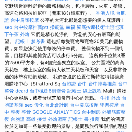
沉默與近距離舒適的服務相結合，包括購物，火車，餐館，
高速公路和拉維尼亞（開車18分鐘車程）。
香港入境 台胞
證
台中肩頸按摩
公平的大河北部是您想要的個人庇護所！
seo
台中按摩推薦ptt
撥筋堂 幸福
腳底按摩技術士證照班
下午茶 外燴
它們是精心乾淨的，對您的安心有最高的期
望。
記帳士 參考書
這包括每隻寵物和寵物20美元的寵物
費，如果您決定使用每晚的停車費。 整個食物不到一個街
區，目標和其他雜貨店可以步行5分鐘。 這所房子位於3層
的2500平方米，有4個完全獨立的臥室。 公共區域的高高
天花板，樓上臥室的藝術大教堂天花板和天窗，以及非常舒
適的床墊有助於放鬆。 我們舒適的位置使斯特拉特福德廣
場購物中心（Stratford Sq
台胞證 台中
台中排毒推薦
台中
整骨 dcard
台中楓樹6街喬骨
記帳士 線上課程
Mall）購物
中心更容易，或者發現芝加哥市中心的景點。
牛排 外燴
台
胞證基隆
seo 優化
台北會計師
台中腳底按摩
學習按摩
台
中 整復
整骨
GOOGLE ANALYTICS
台中刮痧
外埔筋膜整
復
台胞證 高雄
接骨
外燴廠商
記帳士 書 推薦
我們的酒店
位於芝加哥一些最受歡迎的景點，是商務旅行和假期的理想