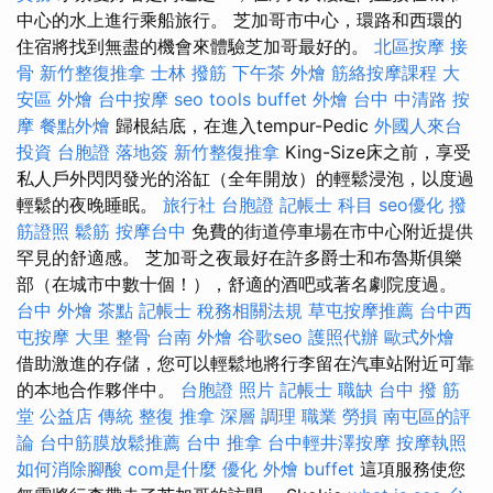
中心的水上進行乘船旅行。 芝加哥市中心，環路和西環的
住宿將找到無盡的機會來體驗芝加哥最好的。
北區按摩
接
骨
新竹整復推拿
士林 撥筋
下午茶 外燴
筋絡按摩課程
大
安區 外燴
台中按摩
seo tools
buffet 外燴
台中 中清路 按
摩
餐點外燴
歸根結底，在進入tempur-Pedic
外國人來台
投資
台胞證 落地簽
新竹整復推拿
King-Size床之前，享受
私人戶外閃閃發光的浴缸（全年開放）的輕鬆浸泡，以度過
輕鬆的夜晚睡眠。
旅行社 台胞證
記帳士 科目
seo優化
撥
筋證照
鬆筋
按摩台中
免費的街道停車場在市中心附近提供
罕見的舒適感。 芝加哥之夜最好在許多爵士和布魯斯俱樂
部（在城市中數十個！），舒適的酒吧或著名劇院度過。
台中 外燴 茶點
記帳士 稅務相關法規
草屯按摩推薦
台中西
屯按摩
大里 整骨
台南 外燴
谷歌seo
護照代辦
歐式外燴
借助激進的存儲，您可以輕鬆地將行李留在汽車站附近可靠
的本地合作夥伴中。
台胞證 照片
記帳士 職缺
台中 撥 筋
堂 公益店 傳統 整復 推拿 深層 調理 職業 勞損 南屯區的評
論
台中筋膜放鬆推薦
台中 推拿
台中輕井澤按摩
按摩執照
如何消除腳酸
com是什麼
優化
外燴 buffet
這項服務使您