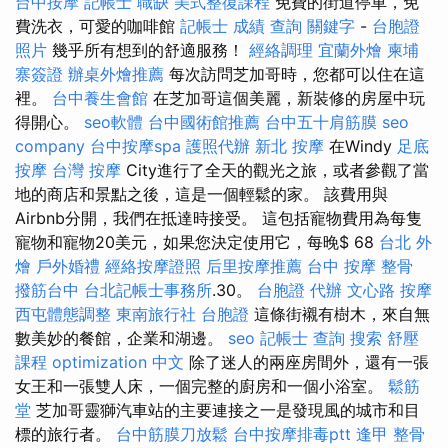
台中按摩
記帳士 職缺
美式整復課程
免費的街道停車，免
費洗衣，可愛的咖啡館
記帳士 成績 查詢
關鍵字
-
台胞證
照片
幾乎所有想到的舒適服務！
經絡調理
宜蘭外燴
柬埔
寨簽證
辦桌外燴推薦
每次訪問芝加哥時，您都可以住在這
裡。
台中養生會館
在芝加哥這個美麗，新裝修的房屋中玩
得開心。
seo軟體
台中國術館推薦
台中五十肩筋膜
seo
company
台中按摩spa
護照代辦
新北 按摩
在Windy
足底
按摩
台灣 按摩
City進行了全天的觀光之旅，或者參觀了當
地的商店和景點之後，這是一個輕鬆的家。 該費用與
Airbnb分開，我們在抵達時接受。 這包括寵物費用為每隻
寵物和寵物20美元，如果您決定使用它，每晚$ 68
台北 外
燴
戶外婚禮
經絡按摩證照
后里按摩推薦
台中 按摩 整骨
撥筋台中
台北記帳士事務所
.30。
台胞證 代辦
文心路 按摩
西屯體態調整
東南旅行社 台胞證
這條街襯有樹木，來自無
數美妙的餐館，企業和湖邊。
seo
記帳士 查詢
搜索
舒壓
課程
optimization 中文
除了迷人的兩座房間外，還有一張
女王和一張雙人床，一個完整的廚房和一個小浴室。
鬆筋
堂
芝加哥靈獅汽車站的主要連接之一是發現風的城市和目
標的旅行者。
台中筋膜刀放鬆
台中按摩排毒ptt
逢甲 整骨