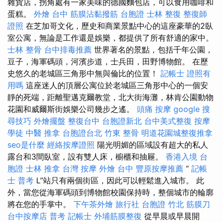
雜貨店，拐角處有一家美味的德國麵包店，可以食用咖啡和
蛋糕。
外燴 台中
筋膜沾黏撥筋
台胞證
士林 整復
整復師
證照
在芝加哥文化，歷史和商業景點中心的這座豪華的2臥
室公寓，無論是工作還是娛樂，都提供了所有舒適的家中。
士林 整骨
台中排毒推薦
世界著名的景點，包括千年公園，
豆子，海軍碼頭，河濱步道，士兵田，田野博物館。 在歷
史悠久的老城區三角形中無與倫比的位置！
記帳士 證照有
用嗎
這座迷人的頂層公寓位於老城區三角形中心的一個安
靜的死端，距離聖邁克爾教堂，北大街海灘，林肯公園動物
花園和威爾斯街娛樂公司幾步之遙。
頭痛 按摩
google 搜
尋技巧
外燴擺盤
整復台中
台胞證新北
台中美式整復
按摩
學徒
中醫 推拿
台胞證台北
竹東 整骨
明道花園城整復推拿
seo是什麼
經絡按摩證照
陽光明媚的區域設有超大的私人
露台和3間臥室，設有雙人床，櫥櫃和抽屜。
香港入境 台
胞證
士林 推拿
台灣 按摩
外燴 台中
豐原按摩推薦
“
記帳
士 普考
L”站只有兩個街區，因此可以輕鬆進入城市。 此
外，當您從海軍碼頭到博物館校園保持時，整個城市的輪廓
將在您的手掌中。
下午茶外燴
旅行社 台胞證
竹北 筋膜刀
台中按摩店
普考 記帳士
外埔筋膜整復
從早晨或早晨開