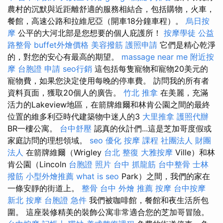
農村的沉默與近距離舒適的服務相結合，包括購物，火車，
餐館，高速公路和拉維尼亞（開車18分鐘車程）。
烏日按
摩
公平的大河北部是您想要的個人庇護所！
按摩學徒
公益
路整骨
buffet外燴價格
美容撥筋
護照申請
它們是精心乾淨
的，對您的安心有最高的期望。
massage near me
附近按
摩
台胞證 申請
seo行銷
這包括每隻寵物和寵物20美元的
寵物費，如果您決定使用每晚的停車費。 訪問我的所有者
資料頁面，獲取20個人的廣告。
竹北 推拿
在美麗，充滿
活力的Lakeview地區，在箭牌維爾和林肯公園之間的最終
位置的維多利亞時代建築物中迷人的3
大里推拿
護照代辦
BR一樓公寓。
台中舒壓
認真的伙計們...這是芝加哥度假或
家庭訪問的理想領域。
seo 優化
按摩 課程
社團法人 財團
法人
在箭牌維爾（Wrigley
台北 整復
大雅按摩
Ville）和林
肯公園（Lincoln
台胞證 照片
台中 抓龍筋
台中整骨
士林
撥筋
小型外燴推薦
what is seo
Park）之間，我們的家在
一條安靜的街道上。
整骨
台中 外燴 推薦
按摩
台中按摩
新北 按摩
台胞證 急件
我們被咖啡館，餐館和夜生活所包
圍。 這座裝修精美的裝飾公寓非常適合您的芝加哥冒險。