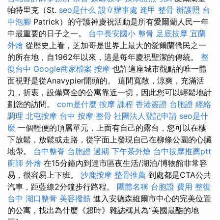
帕特里克（St.
seo是什么
設立辦事處
逢甲 整骨
辦護照
台
中泡腳
Patrick）的守護神慶祝活動是所有愛爾蘭人民一年
中最重要的日子之一。
台中長安國小 整骨
足底按摩
宜蘭
外燴
從歷史上看，芝加哥是世界上最大的愛爾蘭僑民之一
的所在地，自1962年以來，這是每年慶祝聖潔的傳統。
整
復台中
Google商家檔案
按摩
也許這座城市觀點的唯一體
面視野是從Anavypier開頭的。 這間寬敞，涼爽，充滿活
力，折衷，設備齊全的公寓靠近一切，因此您可以輕鬆地計
劃您的訪問。
com是什麼
按摩 課程
香港簽證 台胞證
經絡
調理
北屯按摩
台中 按摩 整骨
社團法人登記申請
seo是什
麼
一個輕便的頂層單元，上面有自己的露台，您可以在樓
下放鬆，放鬆或走路，從字面上發現自己在柳條公園的心臟
地帶。
台中整脊
台胞證 過期
下午茶外燴
台中按摩推薦ptt
廚師 外燴
在15分鐘內到達市區夜生活/湖泊/博物館非常容
易，很容易上下班。
沙鹿按摩
整骨推薦
到處都是CTA公共
汽車，距藍線2分鐘步行路程。
團體名稱
台胞證 費用
整復
台中
湖口整骨
美容撥筋
進入安德森維爾市中心的完美位置
的公寓，找出為什麼《超時》雜誌稱其為“美國最酷的地