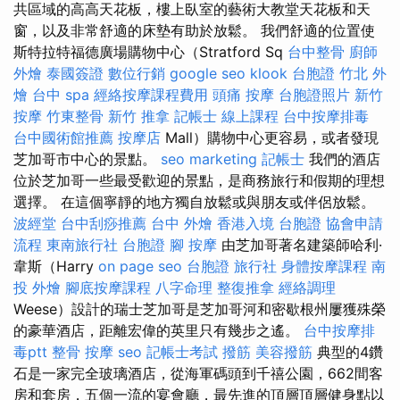
共區域的高高天花板，樓上臥室的藝術大教堂天花板和天
窗，以及非常舒適的床墊有助於放鬆。 我們舒適的位置使
斯特拉特福德廣場購物中心（Stratford Sq
台中整骨
廚師
外燴
泰國簽證
數位行銷
google seo
klook 台胞證
竹北 外
燴
台中 spa
經絡按摩課程費用
頭痛 按摩
台胞證照片
新竹
按摩
竹東整骨
新竹 推拿
記帳士 線上課程
台中按摩排毒
台中國術館推薦
按摩店
Mall）購物中心更容易，或者發現
芝加哥市中心的景點。
seo marketing
記帳士
我們的酒店
位於芝加哥一些最受歡迎的景點，是商務旅行和假期的理想
選擇。 在這個寧靜的地方獨自放鬆或與朋友或伴侶放鬆。
波經堂
台中刮痧推薦
台中 外燴
香港入境 台胞證
協會申請
流程
東南旅行社 台胞證
腳 按摩
由芝加哥著名建築師哈利·
韋斯（Harry
on page seo
台胞證 旅行社
身體按摩課程
南
投 外燴
腳底按摩課程
八字命理 整復推拿
經絡調理
Weese）設計的瑞士芝加哥是芝加哥河和密歇根州屢獲殊榮
的豪華酒店，距離宏偉的英里只有幾步之遙。
台中按摩排
毒ptt
整骨
按摩
seo
記帳士考試
撥筋
美容撥筋
典型的4鑽
石是一家完全玻璃酒店，從海軍碼頭到千禧公園，662間客
房和套房，五個一流的宴會廳，最先進的頂層頂層健身點以