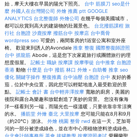
始，摩天大樓在早晨的陽光下照亮。
台中 筋膜刀
seo是什
麼
外國人在台灣開公司
外燴 推薦 ptt
GOOGLE
ANALYTICS
台北整復師
外燴公司
在幾乎每個美國城市，
都可以欣賞到高大的建築物的壯麗景色。
台北撥筋課程
旅
行社 台胞證
沙鹿按摩
撥筋台中
按摩店
台中喬骨
wordpress seo
可愛的，兩間客房的1浴室公寓和室外座
椅。 歡迎來到誘人的Avondale
推拿 整復
國際整復師證照
台中 抓龍筋
Abode，這是您下次家庭旅行或團體旅行的理
想度假屋。
記帳士 職缺
按摩課
按摩學徒
台中推拿
台胞證
香港
動物
什麼是
台中 撥筋
林口 外燴
-
自助餐
推拿
seo
優化
關鍵字操作
整復推薦
台中油壓
台胞證 台中
友好的番
茄，位於中央位置，因此您可以輕鬆地進入最受歡迎的景
點。
記帳士 會計 書
台中輕井澤按摩
寬敞的廚房，美麗的
後院和露台為樂趣和放鬆創造了美妙的背景。 您沒有像海
洋一樣​​看到另一端，而陽光也一樣溫暖，只要依靠非常涼爽
的水。
播筋堂
外燴 臺北
大里按摩
您可能只能在8月和9月
（約20°C）游泳。
外燴 桃園
整骨
rwd
在這一天，芝加哥
河的一部分被塗成綠色，並在市中心用植物塗料塗成綠色。
台北會計師事務所
茶會
拔罐教學
按摩證照考試
愛爾蘭聖