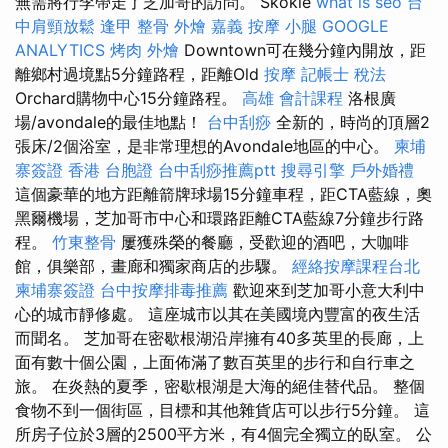
無需將行李帶走了芝加哥的訪問。 Skokie
what is seo
台
中肩頸放鬆
逢甲 整骨
外燴 嘉義
按摩 小腿
GOOGLE
ANALYTICS
烤肉 外燴
Downtown可在幾分鐘內開放，距
離鄉村過境點5分鐘路程，距離Old
按摩
記帳士 稅法
Orchard購物中心15分鐘路程。
高雄 會計課程
洛根廣
場/avondale的最佳地點！
台中刮痧
全新的，時尚的頂層2
張床/2個浴室，是非常理想的Avondale地區的中心。
柬埔
寨簽證
香港 台胞證
台中刮痧推薦ptt
搜尋引擎
戶外婚禮
這個豪華的地方距離箭牌球場15分鐘車程，距CTA藍線，奧
黑爾機場，芝加哥市中心和環路距離CTA藍線7分鐘步行路
程。
竹東整骨
屢獲殊榮的餐廳，受歡迎的酒吧，大咖啡
館，俱樂部，畫廊和獨家商店的步驟。
經絡按摩課程台北
柬埔寨簽證
台中按摩排毒推薦
歡迎來到芝加哥小意大利中
心的城市靜修處。 這座城市以其在美國境內豐富的夜生活
而聞名。 芝加哥在密歇根湖沿岸擁有40多英里的長廊，上
面有數十個公園，上面佈滿了數百英里的步行和自行車之
旅。 在炎熱的夏季，密歇根湖是大海的絕佳替代品。 整個
食物不到一個街區，目標和其他雜貨店可以步行5分鐘。 這
所房子位於3層的2500平方米，有4個完全獨立的臥室。 公