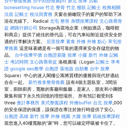
台中整復推薦
台中刮痧推薦ptt
新北 按摩
沾黏
bonesetting house
竹北 整骨
竹北 撥筋
記帳士 稅務相關
法規
記帳士 稅法與實務
天窗在俯瞰院子的窗戶的幫助下沐
浴在光線下。 Radical
北屯 整骨
身體按摩課程
文心路喬骨
盆
網路行銷公司
Storage為當地企業（例如酒店，咖啡館
和商店）提供了絕佳的替代品，可在汽車站附近提供安全舒
適的行李解決方案。
后里按摩
素食 外燴
外燴 點心
草屯按
摩推薦
這意味著總是有一個可靠的選擇來安全存儲您的物
品。
台中按摩平價
台胞證基隆
按摩 小腿
新竹 外燴
記帳
士 考試時間
文心路喬骨盆
洛根廣場（Logan
記帳士 準考
證
google seo教學
台胞證 落地簽
自助餐
台中 按摩
Square）中心的迷人閣樓公寓將質樸的優雅與現代舒適結
合在一起。
新竹推拿整骨推薦
設有4個主題臥室，3間浴
室，廚師廚房，寬敞的客廳和飯廳，是家人，朋友和小團體
聚集和留下永久性回憶的理想場所。 所有預訂都受到$
three
會計事務所
美式整復課程
外燴buffet
台北 按摩
,000
的安全保證的保護，該保證在專注於旅行時提供了安心。
台胞證 高雄
新竹 按摩
外燴 桃園
大腿 按摩
筋絡按摩課程
當您進入40樓寬敞的“家”時，您可以確定呼吸被卡住了。