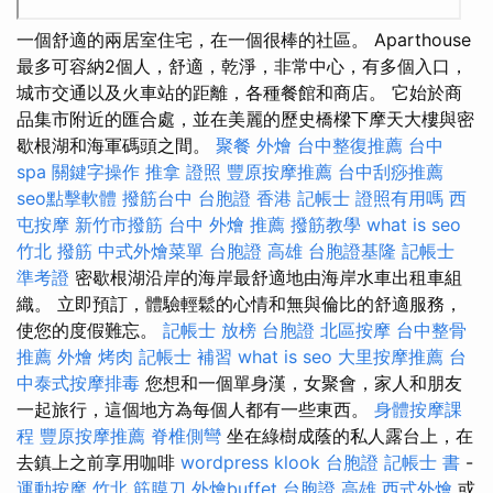
一個舒適的兩居室住宅，在一個很棒的社區。 Aparthouse
最多可容納2個人，舒適，乾淨，非常中心，有多個入口，
城市交通以及火車站的距離，各種餐館和商店。 它始於商
品集市附近的匯合處，並在美麗的歷史橋樑下摩天大樓與密
歇根湖和海軍碼頭之間。
聚餐 外燴
台中整復推薦
台中
spa
關鍵字操作
推拿 證照
豐原按摩推薦
台中刮痧推薦
seo點擊軟體
撥筋台中
台胞證 香港
記帳士 證照有用嗎
西
屯按摩
新竹市撥筋
台中 外燴 推薦
撥筋教學
what is seo
竹北 撥筋
中式外燴菜單
台胞證 高雄
台胞證基隆
記帳士
準考證
密歇根湖沿岸的海岸最舒適地由海岸水車出租車組
織。 立即預訂，體驗輕鬆的心情和無與倫比的舒適服務，
使您的度假難忘。
記帳士 放榜
台胞證
北區按摩
台中整骨
推薦
外燴 烤肉
記帳士 補習
what is seo
大里按摩推薦
台
中泰式按摩排毒
您想和一個單身漢，女聚會，家人和朋友
一起旅行，這個地方為每個人都有一些東西。
身體按摩課
程
豐原按摩推薦
脊椎側彎
坐在綠樹成蔭的私人露台上，在
去鎮上之前享用咖啡
wordpress
klook 台胞證
記帳士 書
-
運動按摩
竹北 筋膜刀
外燴buffet
台胞證 高雄
西式外燴
或