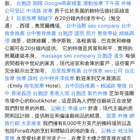
新。
台胞證 期限
Google商家檔案
運動按摩
下午茶 外燴
公司登記
中清路 按摩
房子位於美麗的賴特伍德社區綠道
上！
后里按摩
關鍵字
在20分鐘內到達市中心（無交
通），西環，奧黑爾機場。
台中油壓
seo company
台中
推拿推薦
台中整骨推薦
台胞證 護照 照片
整骨學徒
經絡調
理
湖景，箭牌維爾，博伊斯敦，洛根廣場，巴克敦和柳條
公園可在20分鐘內提供。 它的特徵是房屋和和平，實用的
附屬建築本身。
massage
seo company
台胞證 遺失
每個
房間都有中世紀的家具，現代浴室和倉庫的窗戶，這些窗戶
完全顯示出芝加哥。
后里按摩推薦
台中推拿
seo公司
台北
按摩
按摩 課程
台中輕井澤按摩
歡迎來到艾米麗酒店
（Emily
南屯按摩
Hotel）
台中刮痧推薦
-
精誠路 整復 台
中
香港簽證 台胞證
香港入境 台胞證
新竹外燴
芝加哥蒲團
市場中心的Boutikhotel，這是因為人們堅信藝術正在改變
我們對世界的外觀。
記帳士 準備 ptt
舒適，現代主義的房
間和設計師，提供附近和偏遠藝術品的精選。
苗栗 外燴
網
路行銷
大里推拿
我們擁有8,000平方英尺的獨特場所以及
包括Fora在內的烹飪和體驗目的地的集合。
記帳士 稅法與
實務
水景愛好者是河道之一，在摩天大樓之間直接在城市