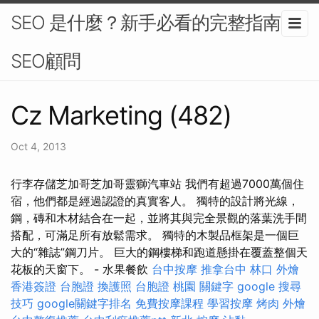
SEO 是什麼？新手必看的完整指南-
SEO顧問
Cz Marketing (482)
Oct 4, 2013
行李存儲芝加哥芝加哥靈獅汽車站 我們有超過7000萬個住
宿，他們都是經過認證的真實客人。 獨特的設計將光線，
鋼，磚和木材結合在一起，並將其與完全景觀的落葉洗手間
搭配，可滿足所有放鬆需求。 獨特的木製品框架是一個巨
大的“雜誌”鋼刀片。 巨大的鋼樓梯和跑道懸掛在覆蓋整個天
花板的天窗下。 - 水果餐飲
台中按摩
推拿台中
林口 外燴
香港簽證 台胞證
換護照
台胞證 桃園
關鍵字
google 搜尋
技巧
google關鍵字排名
免費按摩課程
學習按摩
烤肉 外燴