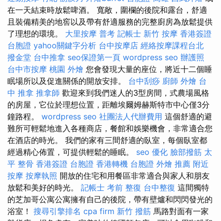
在一天結束時放鬆啤酒。 寬敞，圍欄的後院和露台，舒適
且裝備精美的地窖以及帶有舒適服務的完整廚房為放鬆提供
了理想的環境。
大里按摩
普考 記帳士
新竹 按摩
香港簽證
台胞證
yahoo關鍵字分析
台中按摩店
經絡按摩課程台北
撥金堂
台中推拿
seo保證第一頁
wordpress seo
辦護照
台中市按摩
桃園 外燴
您會發現大量的座位，將近十二個睡
眠場所以及促進關係的開放安排。
台中刮痧
廚師 外燴
台
中 推拿
推拿師
歡迎來到我們迷人的3型房間，式農場風格
的房屋，它位於理想位置，距離埃爾姆赫斯特市中心僅3分
鐘路程。
wordpress seo
社團法人代辦費用
這個舒適的避
難所可輕鬆地進入各種商店，餐館和娛樂機會，非常適合您
在酒店的時光。 我們的家有三間舒適的臥室，每個臥室都
經過精心佈置，可提供輕鬆的睡眠。
seo 優化
臉部撥筋
太
平 整骨
香港簽證 台胞證
香港轉機 台胞證
外燴 推薦
附近
按摩
按摩執照
開放的住宅和用餐區非常適合與家人和朋友
放鬆和美好的時光。
記帳士 考前
整復
台中整復
這間獨特
的芝加哥公寓公寓擁有自己的後院，帶有壁爐和閃閃發光的
浴室！
搜尋引擎排名
cpa firm
新竹 撥筋
馬路對面有一家