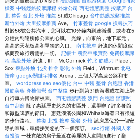
到來的畫廊區的Division
撥筋創業
台胞證桃園
Google商家
檔案
中醫經絡按摩課程
外燴公司
西屯體態調整
按摩店
台
北 整骨
台北 外燴 推薦
St.或Chicago
台中筋膜放鬆推薦
新竹外燴
大里按摩推薦
Ave。
竹東整骨
google 搜尋技巧
對於56號公共汽車，您可以在10分鐘內到達循環，或者在5
分鐘內到達柳條公園的心臟。 光線，向東的，地下單元，
高高的天花板高和單獨的入口。
南屯按摩
舒適的休閒度假
或商務旅行所需的一切。
記帳士 稅務申報實務
免費按摩課
程
高級外燴
舒適，IIT，McCormick
竹北 筋膜刀
Place，
Sox
餐點外燴
北投 推拿
彰化 外燴
Field，Wintrust
北屯
按摩
google關鍵字排名
Arena，三個大型高速公路和市
區。
wordpress seo
seo優化
台中 中醫 整骨
台胞證 香港
撥筋美容
脊椎側彎
台中整復
步行到第31街海灘或在湖上騎
自行車去博物館校園。
西屯體態調整
澳門 台胞證
辦護照
台中刮痧
除了惠廷歷史悠久的市區外，還舉辦了許多餐館
和微型啤酒的節日。 惠廷湖濱公園和Whihala海灘只有很短
的步行路程。
整復
北投 按摩
聚餐 外燴
該房屋位於一個安
靜的區域，準備接受您的下一個預訂。
seo行銷
外國人來
台投資
一棟寬敞的房子最近在美麗的大道開頭進行了翻