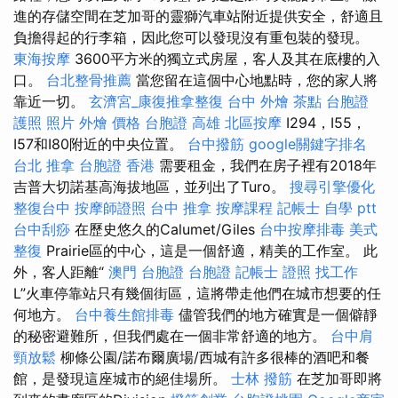
進的存儲空間在芝加哥的靈獅汽車站附近提供安全，舒適且
負擔得起的行李箱，因此您可以發現沒有重包裝的發現。
東海按摩
3600平方米的獨立式房屋，客人及其在底樓的入
口。
台北整骨推薦
當您留在這個中心地點時，您的家人將
靠近一切。
玄濟宮_康復推拿整復
台中 外燴 茶點
台胞證
護照 照片
外燴 價格
台胞證 高雄
北區按摩
I294，I55，
I57和I80附近的中央位置。
台中撥筋
google關鍵字排名
台北 推拿
台胞證 香港
需要租金，我們在房子裡有2018年
吉普大切諾基高海拔地區，並列出了Turo。
搜尋引擎優化
整復台中
按摩師證照
台中 推拿
按摩課程
記帳士 自學 ptt
台中刮痧
在歷史悠久的Calumet/Giles
台中按摩排毒
美式
整復
Prairie區的中心，這是一個舒適，精美的工作室。 此
外，客人距離“
澳門 台胞證
台胞證
記帳士 證照 找工作
L”火車停靠站只有幾個街區，這將帶走他們在城市想要的任
何地方。
台中養生館排毒
儘管我們的地方確實是一個僻靜
的秘密避難所，但我們處在一個非常舒適的地方。
台中肩
頸放鬆
柳條公園/諾布爾廣場/西城有許多很棒的酒吧和餐
館，是發現這座城市的絕佳場所。
士林 撥筋
在芝加哥即將