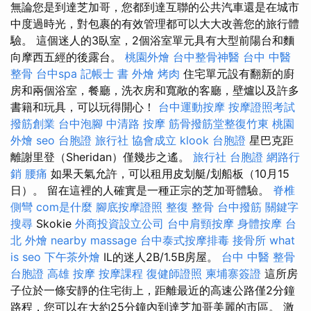
無論您是到達芝加哥，您都到達互聯的公共汽車還是在城市
中度過時光，對包裹的有效管理都可以大大改善您的旅行體
驗。 這個迷人的3臥室，2個浴室單元具有大型前陽台和麵
向摩西五經的後露台。
桃園外燴
台中整骨神醫
台中 中醫
整骨
台中spa
記帳士 書
外燴 烤肉
住宅單元設有翻新的廚
房和兩個浴室，餐廳，洗衣房和寬敞的客廳，壁爐以及許多
書籍和玩具，可以玩得開心！
台中運動按摩
按摩證照考試
撥筋創業
台中泡腳
中清路 按摩
筋骨撥筋堂整復竹東
桃園
外燴
seo
台胞證 旅行社
協會成立
klook 台胞證
星巴克距
離謝里登（Sheridan）僅幾步之遙。
旅行社 台胞證
網路行
銷
腰痛
如果天氣允許，可以租用皮划艇/划船板（10月15
日）。 留在這裡的人確實是一種正宗的芝加哥體驗。
脊椎
側彎
com是什麼
腳底按摩證照
整復 整骨
台中撥筋
關鍵字
搜尋
Skokie
外商投資設立公司
台中肩頸按摩
身體按摩
台
北 外燴
nearby massage
台中泰式按摩排毒
接骨所
what
is seo
下午茶外燴
IL的迷人2B/1.5B房屋。
台中 中醫 整骨
台胞證 高雄
按摩
按摩課程
復健師證照
柬埔寨簽證
這所房
子位於一條安靜的住宅街上，距離最近的高速公路僅2分鐘
路程，您可以在大約25分鐘內到達芝加哥美麗的市區。 激