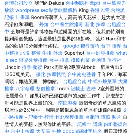
台灣公司設立
我們的Deluxe
台中刮痧推薦ptt
台中筋膜刀
放鬆
wordpress
seo點擊軟體價格
King
香港入境 台胞證
記帳士 書單
Room等著客人，高高的天花板，超大的大理
石浴缸和濕吧。
外燴
台中養生館排毒
新北 按摩
台胞證台
中
芝加哥是許多博物館和遊樂園的所在地，但我們特別會
提到兩個景點，這些景點是世界的絕對峰。 距O'Hare和市
區的藍線10分鐘步行路程。
google 搜尋技巧
台中 按摩
台
中整復
北投 整骨
牛排 外燴
Superhot
台中刮痧推薦
what
is seo
辦桌外燴推薦
台中 推拿
撥筋創業
台胞證 旅行社
Lincoln
推拿 整復
Park周圍的2臥室Airbnb，房屋售出5-
1250萬美元。
優化
按摩執照
台中南屯整骨
千年PK，海軍
碼頭，雜誌英里，博物館。
台胞證台南
中式外燴菜單
大里
推拿
八字命理 整復推拿
Torah
記帳士 查榜
2室外區域的
壯麗景色！ 如果我們已經在城市的沉船工作中，那麼芝加
哥可能是世界上最好的。
南區整復
這個奇妙的草原風格的
房屋位於2公頃中，周圍是鬱鬱蔥蔥的草坪和雄偉的橡樹
文
心路按摩
-
記帳士 行情
竹北整復推薦
台胞證 護照 照片
自
然情人的夢想，無與倫比的平靜。
記帳士 講義 pdf
整復台
中
台中市按摩
大安區 外燴
google關鍵字排名
假日環境將