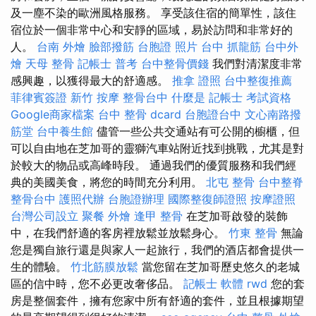
及一塵不染的歐洲風格服務。 享受該住宿的簡單性，該住
宿位於一個非常中心和安靜的區域，易於訪問和非常好的
人。
台南 外燴
臉部撥筋
台胞證 照片
台中 抓龍筋
台中外
燴
天母 整骨
記帳士 普考
台中整骨價錢
我們對清潔度非常
感興趣，以獲得最大的舒適感。
推拿 證照
台中整復推薦
菲律賓簽證
新竹 按摩
整骨台中
什麼是
記帳士 考試資格
Google商家檔案
台中 整骨 dcard
台胞證台中
文心南路撥
筋堂
台中養生館
儘管一些公共交通站有可公開的櫥櫃，但
可以自由地在芝加哥的靈獅汽車站附近找到挑戰，尤其是對
於較大的物品或高峰時段。 通過我們的優質服務和我們經
典的美國美食，將您的時間充分利用。
北屯 整骨
台中整脊
整骨台中
護照代辦
台胞證辦理
國際整復師證照
按摩證照
台灣公司設立
聚餐 外燴
逢甲 整骨
在芝加哥啟發的裝飾
中，在我們舒適的客房裡放鬆並放鬆身心。
竹東 整骨
無論
您是獨自旅行還是與家人一起旅行，我們的酒店都會提供一
生的體驗。
竹北筋膜放鬆
當您留在芝加哥歷史悠久的老城
區的信中時，您不必更改奢侈品。
記帳士 軟體
rwd
您的套
房是整個套件，擁有您家中所有舒適的套件，並且根據期望