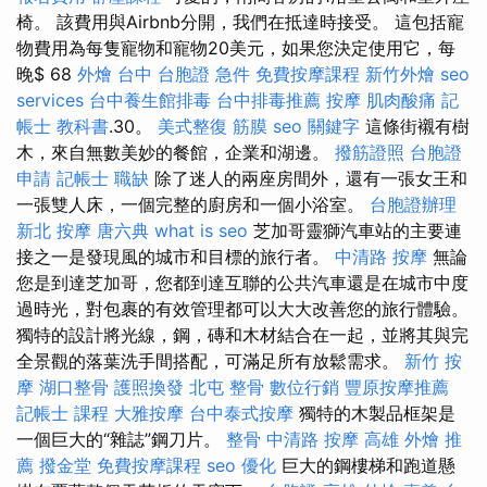
椅。 該費用與Airbnb分開，我們在抵達時接受。 這包括寵
物費用為每隻寵物和寵物20美元，如果您決定使用它，每
晚$ 68
外燴 台中
台胞證 急件
免費按摩課程
新竹外燴
seo
services
台中養生館排毒
台中排毒推薦
按摩
肌肉酸痛
記
帳士 教科書
.30。
美式整復 筋膜
seo 關鍵字
這條街襯有樹
木，來自無數美妙的餐館，企業和湖邊。
撥筋證照
台胞證
申請
記帳士 職缺
除了迷人的兩座房間外，還有一張女王和
一張雙人床，一個完整的廚房和一個小浴室。
台胞證辦理
新北 按摩
唐六典
what is seo
芝加哥靈獅汽車站的主要連
接之一是發現風的城市和目標的旅行者。
中清路 按摩
無論
您是到達芝加哥，您都到達互聯的公共汽車還是在城市中度
過時光，對包裹的有效管理都可以大大改善您的旅行體驗。
獨特的設計將光線，鋼，磚和木材結合在一起，並將其與完
全景觀的落葉洗手間搭配，可滿足所有放鬆需求。
新竹 按
摩
湖口整骨
護照換發
北屯 整骨
數位行銷
豐原按摩推薦
記帳士 課程
大雅按摩
台中泰式按摩
獨特的木製品框架是
一個巨大的“雜誌”鋼刀片。
整骨
中清路 按摩
高雄 外燴 推
薦
撥金堂
免費按摩課程
seo 優化
巨大的鋼樓梯和跑道懸