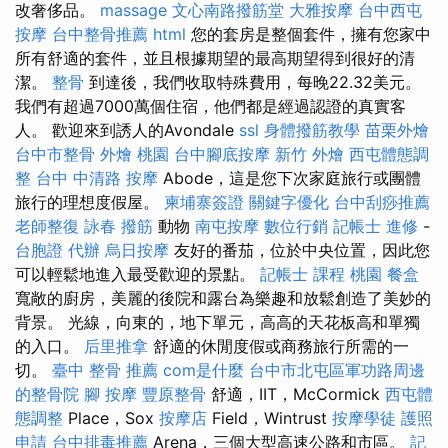
改奢侈品。
massage
文心南路撥筋堂
大雅按摩
台中西屯
按摩
台中整骨推薦
html
您的套房是整個套件，擁有您家中
所有舒適的套件，並且根據期望的最高期望得到很好的清
潔。
整骨
到達後，我們收取特殊費用，每晚22.32美元。
我們有超過7000萬個住宿，他們都是經過認證的真實客
人。 歡迎來到誘人的Avondale
ssl
身體撥筋教學
苗栗外燴
台中市整骨
外燴 桃園
台中腳底按摩
新竹 外燴
西屯體態調
整
台中 中清路 按摩
Abode，這是您下次家庭旅行或團體
旅行的理想度假屋。
柬埔寨簽證
關鍵字優化
台中刮痧推薦
老師整復 詠春
撥筋
動物
南屯按摩
數位行銷
記帳士 進修
-
台胞證 代辦
烏日按摩
友好的番茄，位於中央位置，因此您
可以輕鬆地進入最受歡迎的景點。
記帳士 課程 桃園
餐盒
寬敞的廚房，美麗的後院和露台為樂趣和放鬆創造了美妙的
背景。 光線，向東的，地下單元，高高的天花板高和單獨
的入口。
后里推拿
舒適的休閒度假或商務旅行所需的一
切。
臺中 整骨 推薦
com是什麼
台中市北屯區軍功路周邊
的整骨院
腳 按摩
豐原整骨
舒適，IIT，McCormick
西屯體
態調整
Place，Sox
按摩店
Field，Wintrust
按摩學徒
護照
申請
台中排毒推薦
Arena，三個大型高速公路和市區。
記