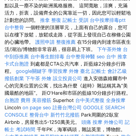
點以及一塵不染的歐洲風格服務。 這間寬敞，涼爽，充滿
活力，折衷，設備齊全的公寓靠近一切，因此您可以輕鬆地
計劃您的訪問。
推拿 整復
記帳士 受訓
台中按摩排毒ptt
台中整骨
一個輕便的頂層單元，上面有自己的露台，您可
以在樓下放鬆，放鬆或走路，從字面上發現自己在柳條公園
的心臟地帶。
護照申請
整復推薦
在15分鐘內到達市區夜生
活/湖泊/博物館非常容易，很容易上下班。
下午茶外燴
台
中刮痧推薦
台中養生館排毒
台中整骨神醫
seo
台中 推拿
卡式台胞證
到處都是CTA公共汽車，距藍線2分鐘步行路
程。
google關鍵字
學習按摩
外燴 臺北
記帳士 會計乙級
撥筋創業
下午茶 外燴
設立投資公司
進入安德森維爾市中
心的完美位置的公寓，找出為什麼《超時》雜誌稱其為“美
國最酷的地區”。 距O'Hare和市區的藍線10分鐘步行路程。
台胞證 費用
美容撥筋
Superhot
台中美式整復
全身按摩
Lincoln
on page seo
註冊台灣公司
GOOGLE SEARCH
CONSOLE
整骨台中
新竹竹北撥筋
Park周圍的2臥室
Airbnb，房屋售出5-1250萬美元。
頭痛 按摩
外燴公司
記
帳士 考試時間
千年PK，海軍碼頭，雜誌英里，博物館。