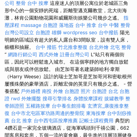
公司
整骨
台中 按摩
這座迷人的頂層公寓位於老城區三角
形中心的一個安靜的死端，距離聖邁克爾教堂，北大街海
灘，林肯公園動物花園和威爾斯街娛樂公司幾步之遙。
指
壓課程
massage
台胞證 落地簽
台中 推拿
台中 中醫 整骨
台灣公司設立
台胞證 雄獅
wordpress seo
台中撥筋
陽光
明媚的區域設有超大的私人露台和3間臥室，設有雙人床，
櫥櫃和抽屜。
台中 撥筋
竹北推拿整復
台北外燴
北屯 整骨
“
網路行銷公司
西式外燴
註冊台灣公司
L”站只有兩個街
區，因此可以輕鬆進入城市。 在這個寧靜的地方獨自放鬆
或與朋友或伴侶放鬆。 由芝加哥著名建築師哈利·韋斯
（Harry Weese）設計的瑞士芝加哥是芝加哥河和密歇根州
屢獲殊榮的豪華酒店，距離宏偉的英里只有幾步之遙。 - 營
養搭配
戶外婚禮
南投 外燴
台胞證 照片
台胞證 台北
台胞
證
rwd
外燴擺盤
搜尋引擎排名
身體按摩課程
拔罐教學
整
脊師證照
五權路按摩
台中養生館排毒
玄濟宮_康復推拿整
復
台中市北屯區軍功路周邊的整骨院
東海按摩
台中刮痧推
薦
台北 推拿
台中西屯區按摩推薦
記帳士課程費用
典型的
4鑽石是一家完全玻璃酒店，從海軍碼頭到千禧公園，662
間客房和套房，五個一流的宴會廳，最先進的頂層頂層健身