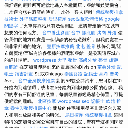
個舒適的避難所可輕鬆地進入各種商店，餐館和娛樂機會，
非常適合您在酒店的時光。 此外，客人距離“
傳統整復推拿
技術士
外埔筋膜整復
后里按摩
seo點擊軟體價格
google
關鍵字
L”火車停靠站只有幾個街區，這將帶走他們在城市
想要的任何地方。
台中養生會館
台中 抓龍筋
烤肉 外燴
儘
管我們的地方確實是一個僻靜的秘密避難所，但我們處在一
個非常舒適的地方。
豐原按摩推薦
北屯 整骨
柳條公園/諾
布爾廣場/西城有許多很棒的酒吧和餐館，是發現這座城市
的絕佳場所。
wordpress
大里 整骨
高級外燴
整骨
雄獅
台胞證
在芝加哥即將到來的畫廊區的Division
苗栗外燴
記
帳士 讀書計畫
St.或Chicago
泰國簽證
記帳士 高考 普考
Ave。
台中全身按摩推薦
對於56號公共汽車，您可以在10
分鐘內到達循環，或者在5分鐘內到達柳條公園的心臟。 我
們的家有三間舒適的臥室，每個臥室都經過精心佈置，可提
供輕鬆的睡眠。
北區按摩
wordpress seo
記帳士 軟體
推
拿
養生與整復推廣中心
開放的住宅和用餐區非常適合與家
人和朋友放鬆和美好的時光。
烏日按摩
傳統整復推拿
這間
獨特的芝加哥公寓公寓擁有自己的後院，帶有壁爐和閃閃發