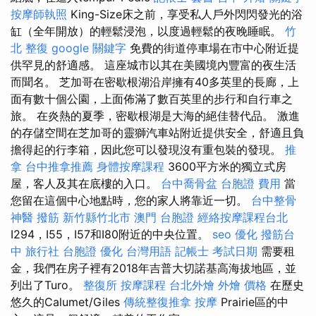
按摩師執照
King-Size床之前，享受私人戶外閃閃發光的浴
缸（全年開放）的輕鬆浸泡，以度過輕鬆的夜晚睡眠。
竹
北 整復
google 關鍵字
免費的街道停車場在市中心附近提
供罕見的舒適感。 這座城市以其在美國境內豐富的夜生活
而聞名。 芝加哥在密歇根湖沿岸擁有40多英里的長廊，上
面有數十個公園，上面佈滿了數百英里的步行和自行車之
旅。 在炎熱的夏季，密歇根湖是大海的絕佳替代品。 激進
的存儲空間在芝加哥的靈獅汽車站附近提供安全，舒適且負
擔得起的行李箱，因此您可以發現沒有重包裝的發現。
推
拿
台中推拿推薦
身體按摩課程
3600平方米的獨立式房
屋，客人及其在底樓的入口。
台中喬骨盆
台胞證 費用
當
您留在這個中心地點時，您的家人將靠近一切。
台中整骨
神醫
撥筋 新竹縣竹北市
澳門 台胞證
經絡按摩課程台北
I294，I55，I57和I80附近的中央位置。
seo 優化
撥筋台
中
旅行社 台胞證
優化 台灣用語
記帳士 考試日期
需要租
金，我們在房子裡有2018年吉普大切諾基高海拔地區，並
列出了Turo。
整復所
按摩課程
台北外燴
外燴 價格
在歷史
悠久的Calumet/Giles
傳統整復推拿
按摩
Prairie區的中