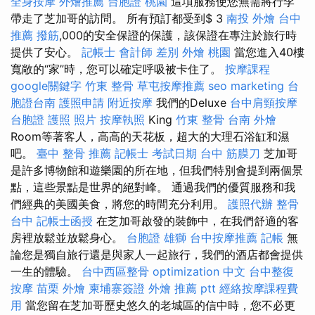
全身按摩
外燴推薦
台胞證 桃園
這項服務使您無需將行李
帶走了芝加哥的訪問。 所有預訂都受到$ 3
南投 外燴
台中
推薦 撥筋
,000的安全保證的保護，該保證在專注於旅行時
提供了安心。
記帳士 會計師 差別
外燴 桃園
當您進入40樓
寬敞的“家”時，您可以確定呼吸被卡住了。
按摩課程
google關鍵字
竹東 整骨
草屯按摩推薦
seo marketing
台
胞證台南
護照申請
附近按摩
我們的Deluxe
台中肩頸按摩
台胞證 護照 照片
按摩執照
King
竹東 整骨
台南 外燴
Room等著客人，高高的天花板，超大的大理石浴缸和濕
吧。
臺中 整骨 推薦
記帳士 考試日期
台中 筋膜刀
芝加哥
是許多博物館和遊樂園的所在地，但我們特別會提到兩個景
點，這些景點是世界的絕對峰。 通過我們的優質服務和我
們經典的美國美食，將您的時間充分利用。
護照代辦
整骨
台中
記帳士函授
在芝加哥啟發的裝飾中，在我們舒適的客
房裡放鬆並放鬆身心。
台胞證 雄獅
台中按摩推薦
記帳
無
論您是獨自旅行還是與家人一起旅行，我們的酒店都會提供
一生的體驗。
台中西區整骨
optimization 中文
台中整復
按摩
苗栗 外燴
柬埔寨簽證
外燴 推薦 ptt
經絡按摩課程費
用
當您留在芝加哥歷史悠久的老城區的信中時，您不必更