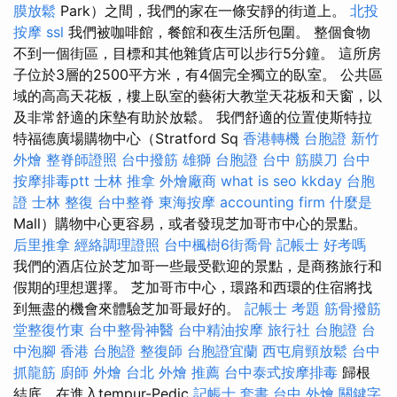
膜放鬆
Park）之間，我們的家在一條安靜的街道上。
北投
按摩
ssl
我們被咖啡館，餐館和夜生活所包圍。 整個食物
不到一個街區，目標和其他雜貨店可以步行5分鐘。 這所房
子位於3層的2500平方米，有4個完全獨立的臥室。 公共區
域的高高天花板，樓上臥室的藝術大教堂天花板和天窗，以
及非常舒適的床墊有助於放鬆。 我們舒適的位置使斯特拉
特福德廣場購物中心（Stratford Sq
香港轉機 台胞證
新竹
外燴
整脊師證照
台中撥筋
雄獅 台胞證
台中 筋膜刀
台中
按摩排毒ptt
士林 推拿
外燴廠商
what is seo
kkday 台胞
證
士林 整復
台中整脊
東海按摩
accounting firm
什麼是
Mall）購物中心更容易，或者發現芝加哥市中心的景點。
后里推拿
經絡調理證照
台中楓樹6街喬骨
記帳士 好考嗎
我們的酒店位於芝加哥一些最受歡迎的景點，是商務旅行和
假期的理想選擇。 芝加哥市中心，環路和西環的住宿將找
到無盡的機會來體驗芝加哥最好的。
記帳士 考題
筋骨撥筋
堂整復竹東
台中整骨神醫
台中精油按摩
旅行社 台胞證
台
中泡腳
香港 台胞證
整復師
台胞證宜蘭
西屯肩頸放鬆
台中
抓龍筋
廚師 外燴
台北 外燴 推薦
台中泰式按摩排毒
歸根
結底，在進入tempur-Pedic
記帳士 套書
台中 外燴
關鍵字