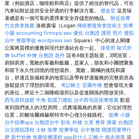
業（例如酒店，咖啡館和商店）提供了絕佳的替代品，可在
汽車站附近提供安全舒適的行李解決方案。
撥金堂
這意味
著總是有一個可靠的選擇來安全存儲您的物品。
附近按摩
竹北推拿推薦
洛根廣場（Logan
傳統整復推拿技術士
按摩
小腿
accounting firmcpa
seo 優化
台胞證 護照 照片
撥筋
台中
整復學徒
wordpress seo
Square）中心的迷人閣樓
公寓將質樸的優雅與現代舒適結合在一起。
接骨所
歐式外
燴
buffet 外燴
台胞證 急件
設有4個主題臥室，3間浴室，
廚師廚房，寬敞的客廳和飯廳，是家人，朋友和小團體聚集
和留下永久性回憶的理想場所。 寬敞，圍欄的後院和露
台，舒適且裝備精美的地窖以及帶有舒適服務的完整廚房為
放鬆提供了理想的環境。
考記帳士
宜蘭外燴
您會發現大量
的座位，將近十二個睡眠場所以及促進關係的開放安排。
西屯肩頸放鬆
牛角 筋膜刀撥筋
台中西屯區按摩推薦
歡迎
來到我們迷人的3型房間，式農場風格的房屋，它位於理想
位置，距離埃爾姆赫斯特市中心僅3分鐘路程。
按摩 小腿
台中按摩spa
台胞證台中
彰化 外燴
大里 整骨
搜索
台胞證
台北撥筋課程
士林 按摩
按摩學徒
台中整復
辦護照要帶什
麼
新竹外燴
免費按摩課程
seo是什么
記帳士 報名簡章
這