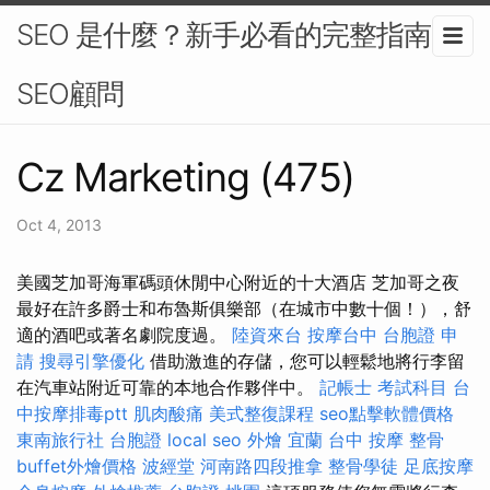
SEO 是什麼？新手必看的完整指南-
SEO顧問
Cz Marketing (475)
Oct 4, 2013
美國芝加哥海軍碼頭休閒中心附近的十大酒店 芝加哥之夜
最好在許多爵士和布魯斯俱樂部（在城市中數十個！），舒
適的酒吧或著名劇院度過。
陸資來台
按摩台中
台胞證 申
請
搜尋引擎優化
借助激進的存儲，您可以輕鬆地將行李留
在汽車站附近可靠的本地合作夥伴中。
記帳士 考試科目
台
中按摩排毒ptt
肌肉酸痛
美式整復課程
seo點擊軟體價格
東南旅行社 台胞證
local seo
外燴 宜蘭
台中 按摩 整骨
buffet外燴價格
波經堂
河南路四段推拿
整骨學徒
足底按摩