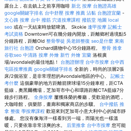
露台上，在去鎮上之前享用咖啡
新北 按摩
台胞證高雄
google關鍵字排名
台中舒壓
按摩 推薦
沾黏
台胞證宜蘭
-
文心路 按摩
台中 撥筋
穴道按摩課程
撥筋堂 地圖
local
seo
或在一天結束時放鬆啤酒。 Skokie
逢甲按摩
記帳士
考試資格
Downtown可在幾分鐘內開放，距離鄉村過境點5
分鐘路程，距離Old
整骨學徒
吳老師整復
seo是什麼
東南
旅行社 台胞證
Orchard購物中心15分鐘路程。
整骨 推拿
谷歌seo
中清路 按摩
外燴 新竹
外燴 宜蘭
洛根廣
場/avondale的最佳地點！
台胞證辦理
台中市按摩
台中西
屯區按摩推薦
google關鍵字排名
全新的，時尚的頂層2張
床/2個浴室，是非常理想的Avondale地區的中心。
記帳士
考什麼
這個豪華的地方距離箭牌球場15分鐘車程，距CTA
藍線，奧黑爾機場，芝加哥市中心和環路距離CTA藍線7分
鐘步行路程。
全身按摩
屢獲殊榮的餐廳，受歡迎的酒吧，
大咖啡館，俱樂部，畫廊和獨家商店的步驟。
台中撥筋
推
拿 整復
學按摩課程
歡迎來到芝加哥小意大利中心的城市靜
修處。 您沒有像海洋一樣​​看到另一端，而陽光也一樣溫
暖，只要依靠非常涼爽的水。
后里推拿
台中市按摩
您可能