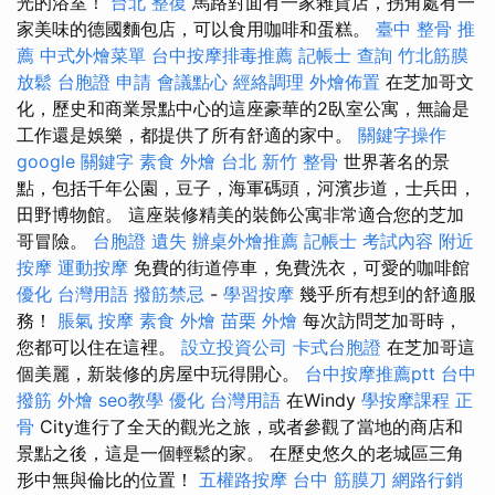
光的浴室！
台北 整復
馬路對面有一家雜貨店，拐角處有一
家美味的德國麵包店，可以食用咖啡和蛋糕。
臺中 整骨 推
薦
中式外燴菜單
台中按摩排毒推薦
記帳士 查詢
竹北筋膜
放鬆
台胞證 申請
會議點心
經絡調理
外燴佈置
在芝加哥文
化，歷史和商業景點中心的這座豪華的2臥室公寓，無論是
工作還是娛樂，都提供了所有舒適的家中。
關鍵字操作
google 關鍵字
素食 外燴 台北
新竹 整骨
世界著名的景
點，包括千年公園，豆子，海軍碼頭，河濱步道，士兵田，
田野博物館。 這座裝修精美的裝飾公寓非常適合您的芝加
哥冒險。
台胞證 遺失
辦桌外燴推薦
記帳士 考試內容
附近
按摩
運動按摩
免費的街道停車，免費洗衣，可愛的咖啡館
優化 台灣用語
撥筋禁忌
-
學習按摩
幾乎所有想到的舒適服
務！
脹氣 按摩
素食 外燴
苗栗 外燴
每次訪問芝加哥時，
您都可以住在這裡。
設立投資公司
卡式台胞證
在芝加哥這
個美麗，新裝修的房屋中玩得開心。
台中按摩推薦ptt
台中
撥筋
外燴
seo教學
優化 台灣用語
在Windy
學按摩課程
正
骨
City進行了全天的觀光之旅，或者參觀了當地的商店和
景點之後，這是一個輕鬆的家。 在歷史悠久的老城區三角
形中無與倫比的位置！
五權路按摩
台中 筋膜刀
網路行銷