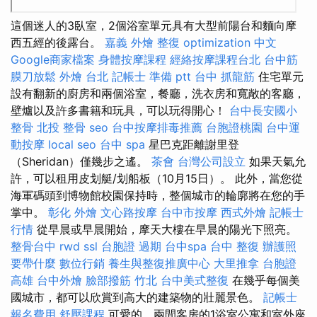
這個迷人的3臥室，2個浴室單元具有大型前陽台和麵向摩
西五經的後露台。
嘉義 外燴
整復
optimization 中文
Google商家檔案
身體按摩課程
經絡按摩課程台北
台中筋
膜刀放鬆
外燴 台北
記帳士 準備 ptt
台中 抓龍筋
住宅單元
設有翻新的廚房和兩個浴室，餐廳，洗衣房和寬敞的客廳，
壁爐以及許多書籍和玩具，可以玩得開心！
台中長安國小
整骨
北投 整骨
seo
台中按摩排毒推薦
台胞證桃園
台中運
動按摩
local seo
台中 spa
星巴克距離謝里登
（Sheridan）僅幾步之遙。
茶會
台灣公司設立
如果天氣允
許，可以租用皮划艇/划船板（10月15日）。 此外，當您從
海軍碼頭到博物館校園保持時，整個城市的輪廓將在您的手
掌中。
彰化 外燴
文心路按摩
台中市按摩
西式外燴
記帳士
行情
從早晨或早晨開始，摩天大樓在早晨的陽光下照亮。
整骨台中
rwd
ssl
台胞證 過期
台中spa
台中 整復
辦護照
要帶什麼
數位行銷
養生與整復推廣中心
大里推拿
台胞證
高雄
台中外燴
臉部撥筋 竹北
台中美式整復
在幾乎每個美
國城市，都可以欣賞到高大的建築物的壯麗景色。
記帳士
報名費用
舒壓課程
可愛的，兩間客房的1浴室公寓和室外座