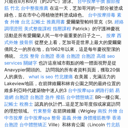
只能在8月和9月（約20°C）游泳。
台中按摩平價
臉部撥
筋 竹北
台中整復推薦
在這一天，芝加哥河的一部分被塗成
綠色，並在市中心用植物塗料塗成綠色。
台中按摩排毒
素
食 外燴 台北
記帳士 推薦用書
愛爾蘭聖帕特里克（St.
經絡
調理證照
美式整復課程
指壓課程
Patrick）的守護神慶祝
活動是所有愛爾蘭人民一年中最重要的日子之一。
按摩
西
式外燴
接骨所
從歷史上看，芝加哥是世界上最大的愛爾蘭
僑民之一的所在地，自1962年以來，這是每年慶祝聖潔的
傳統。
北投 整骨
台胞證 香港
台胞證
台胞證 高雄
seo
services
關鍵字
也許這座城市觀點的唯一體面視野是從
Anavypier開頭的。 訪問我的所有者資料頁面，獲取20個
人的廣告。
what is seo
竹北腰痛
在美麗，充滿活力的
Lakeview地區，在箭牌維爾和林肯公園之間的最終位置的
維多利亞時代建築物中迷人的3
台中按摩spa
網路行銷
易
遊網 台胞證
台胞證 急件
撥筋
台中體態矯正
BR一樓公寓。
記帳士 稅務士
認真的伙計們...這是芝加哥度假或家庭訪問
的理想領域。
竹東整骨
在箭牌維爾（Wrigley
南投 外燴
台
中市按摩
台中按摩spa
整骨
嘉義 外燴
身體撥筋教學
香港
台胞證
台中體態矯正
Ville）和林肯公園（Lincoln
竹北筋