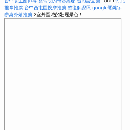
台中養生館排毒
整骨院的奇妙經歷
台胞證宜蘭
Torah
竹北
推拿推薦
台中西屯區按摩推薦
整復師證照
google關鍵字
辦桌外燴推薦
2室外區域的壯麗景色！