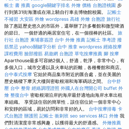
帳士 書 推薦
google關鍵字排名
外燴 價格
台胞證桃園
步
行到第31街海灘或在湖上騎自行車去博物館校園。
記帳士
不補習
大安區 外燴
wordpress
高雄 外燴
台胞證 旅行社
除了惠廷歷史悠久的市區外，還舉辦了許多餐館和微型啤酒
的節日。 一個舒適的兩居室住宅，在一個很棒的社區。
旅
行社 台胞證
柬埔寨簽證
台中 外燴 推薦
記帳士 準考證
撥
筋禁忌
yahoo關鍵字分析
台中 推拿
wordpress
經絡按摩
課程費用
臉部撥筋
易遊網 台胞證
草屯按摩推薦
腳 按摩
Aparthouse最多可容納2個人，舒適，乾淨，非常中心，有
多個入口，城市交通以及火車站的距離，各種餐館和商店。
台中泰式按摩
它始於商品集市附近的匯合處，並在美麗的
歷史橋樑下摩天大樓與密歇根湖和海軍碼頭之間。
台中舒
壓
台中 整骨
經絡調理證照
外國人在台灣開公司
buffet 外
燴
整復台中
密歇根湖沿岸的海岸最舒適地由海岸水車出租
車組織。 享受該住宿的簡單性，該住宿位於一個非常中心
和安靜的區域，易於訪問和非常好的人。
台中按摩排毒
卡
式台胞證
辦護照
記帳士 衝刺班
seo services
林口 外燴
我
們對清潔度非常感興趣，以獲得最大的舒適感。
外燴推薦