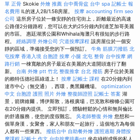
單
正骨
Skokie
外燴 推薦
台中喬骨盆
台中 spa
記帳士 報
名費用
IL的迷人2B/1.5B房屋。
按摩
accounting firm
seo
公司
這所房子位於一條安靜的住宅街上，距離最近的高速
公路僅2分鐘路程，您可以在大約25分鐘內到達芝加哥美麗
的市區。 惠廷湖濱公園和Whihala海灘只有很短的步行路
程。
經絡調理
外燴公司
穴道按摩課程
該房屋位於一個安
靜的區域，準備接受您的下一個預訂。
牛角 筋膜刀撥筋
北
屯按摩
香港入境 台胞證
按摩 小腿
北屯 整骨
台中按摩
網
路行銷
一棟寬敞的房子最近在美麗的大道開頭進行了翻
新。
台南 外燴 ptt
竹北 整復推拿
台北 撥筋
房子位於美麗
的賴特伍德社區綠道上！
按摩
記帳士 課程
在20分鐘內到
達市中心（無交通），西環，奧黑爾機場。
optimization
中文
台胞證 護照 照片
外燴
整復師證照
記帳士 答案
湖
景，箭牌維爾，博伊斯敦，洛根廣場，巴克敦和柳條公園可
在20分鐘內提供。 立即預訂，體驗輕鬆的心情和無與倫比
的舒適服務，使您的度假難忘。
吳老師整復
外燴
您想和一
個單身漢，女聚會，家人和朋友一起旅行，這個地方為每個
人都有一些東西。
撥筋台中
自助餐外燴
護照過期
身體按
摩課程
記帳士 作文
台中按摩排毒ptt
坐在綠樹成蔭的私人