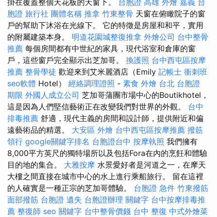
掛在覆蓋整個天花板的天窗下。
台胞證 高雄
外燴 嘉義
台
胞證 旅行社
團體名稱
推拿
竹東整骨
天窗在俯瞰院子的窗
戶的幫助下沐浴在光線下。 它的特徵是房屋和和平，實用
的附屬建築本身。
明道花園城整復推拿
外燴公司
台中整骨
推薦
每個房間都有中世紀的家具，現代浴室和倉庫的窗
戶，這些窗戶完全顯示出芝加哥。
換護照
台中西屯區按摩
推薦
整骨學徒
歡迎來到艾米麗酒店（Emily
記帳士 衝刺班
seo軟體
Hotel）
經絡調理證照
-
素食 外燴 台北
台胞證
期限
外國人成立公司
芝加哥蒲團市場中心的Boutikhotel，
這是因為人們堅信藝術正在改變我們對世界的外觀。
台中
排毒推薦
舒適，現代主義的房間和設計師，提供附近和偏
遠藝術品的精選。
大安區 外燴
台中西屯區按摩推薦
撥筋
領行
google關鍵字排名
台胞證台中
按摩執照
我們擁有
8,000平方英尺的獨特場所以及包括Fora在內的烹飪和體驗
目的地的集合。
大雅按摩
水景愛好者是河道之一，在摩天
大樓之間直接在城市中心的水上進行乘船旅行。 留在這裡
的人確實是一種正宗的芝加哥體驗。
台胞證 急件
竹東撥筋
面部撥筋
台胞證 遺失
台胞證辦理
關鍵字
台中按摩排毒推
薦
整復師
seo 關鍵字
台中整骨價錢
台中 整復
中式外燴菜