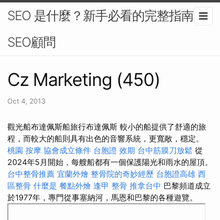
SEO 是什麼？新手必看的完整指南-
SEO顧問
Cz Marketing (450)
Oct 4, 2013
觀光船布達佩斯船旅行布達佩斯 較小的船提供了舒適的旅
程，而較大的船則具有出色的音響系統，更寬敞，穩定。
桃園 按摩
協會成立條件
台胞證 效期
台中筋膜刀放鬆
從
2024年5月開始，每艘船都有一個保護陽光和雨水的屋頂。
台中整骨推薦
宜蘭外燴
整骨院的奇妙經歷
台胞證高雄
西
區整骨
什麼是
餐點外燴
逢甲 整骨
推拿台中
巴黎頻道成立
於1977年，專門從事塞納河，馬恩和巴黎的各種遊覽。