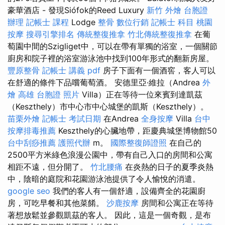
豪華酒店 - 發現Siófok的Reed Luxury
新竹 外燴
台胞證
辦理
記帳士 課程
Lodge
整骨
數位行銷
記帳士 科目
桃園
按摩
搜尋引擎排名
傳統整復推拿
竹北傳統整復推拿
在葡
萄園中間的Szigliget中，可以在帶有單獨的浴室，一個關節
廚房和院子裡的浴室游泳池中找到100年形式的翻新房屋。
豐原整骨
記帳士 講義 pdf
房子下面有一個酒窖，客人可以
在舒適的條件下品嚐葡萄酒。 安德里亞·維拉（Andrea
外
燴 高雄
台胞證 照片
Villa）正在等待一位來賓到達凱茲
（Keszthely）市中心市中心城堡的凱斯（Keszthely）。
苗栗外燴
記帳士 考試日期
在Andrea
全身按摩
Villa
台中
按摩排毒推薦
Keszthely的心臟地帶，距慶典城堡博物館50
台中刮痧推薦
護照代辦
m。
國際整復師證照
在自己的
2500平方米綠色浪漫公園中，帶有自己入口的房間和公寓
相距不遠，但分開了。
竹北腰痛
在炎熱的日子的夏季炎熱
中，陰暗的庭院和花園游泳池提供了令人愉悅的消遣。
google seo
我們的客人有一個舒適，設備齊全的花園廚
房，可吃早餐和其他菜餚。
沙鹿按摩
房間和公寓正在等待
著想放鬆並參觀凱茲的客人。 因此，這是一個奇觀，是布