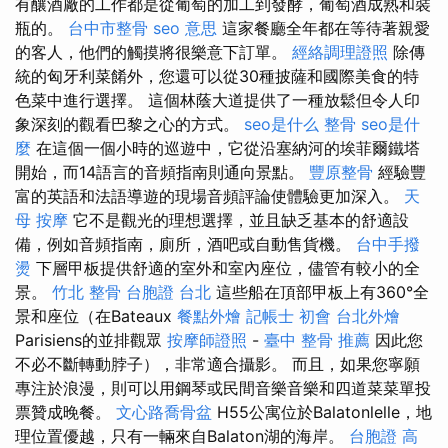
有​​釀酒廠的工作都是從葡萄的加工到發酵，葡萄酒成熟和裝
瓶的。
台中市整骨
seo 意思
這家餐廳全年都在等待著親愛
的客人，他們的觸摸將很樂意下訂單。
經絡調理證照
除傳
統的匈牙利菜餚外，您還可以從30種披薩和國際美食的特
色菜中進行選擇。 這個林蔭大道提供了一種放鬆但令人印
象深刻的觀看巴黎之心的方式。
seo是什么
整骨
seo是什
麼
在這個一個小時的巡遊中，它從沿塞納河的埃菲爾鐵塔
開始，而14語言的音頻指南則通向景點。
豐原整骨
經驗豐
富的英語和法語導遊的現場音頻評論使體驗更加深入。
天
母 按摩
它不是觀光的理想選擇，並且缺乏基本的舒適設
備，例如音頻指南，廁所，酒吧或自動售貨機。
台中手撥
燙
下層甲板提供舒適的室外和室內座位，儘管有較小的全
景。
竹北 整骨
台胞證 台北
這些船在頂部甲板上有360°全
景和座位（在Bateaux
餐點外燴
記帳士 初會
台北外燴
Parisiens的並排觀眾
按摩師證照
-
臺中 整骨 推薦
因此您
不必不斷轉動脖子），非常適合攝影。 而且，如果您寧願
專注於浪漫，則可以用鋼琴或民間音樂音樂和四道菜菜單投
票贊成晚餐。
文心路喬骨盆
H55公寓位於Balatonlelle，地
理位置優越，只有一輛來自Balaton湖的海岸。
台胞證 高