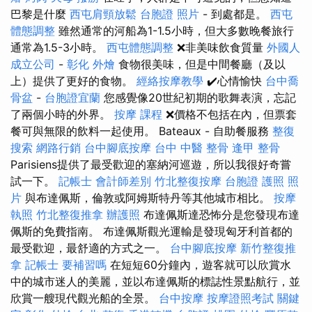
巴黎是什麼
西屯肩頸放鬆
台胞證 照片
- 到處都是。
西屯
體態調整
雖然通常的河船為1-1.5小時，但大多數晚餐旅行
通常為1.5-3小時。
西屯體態調整
❌非美味飲食質量
外國人
成立公司
-
彰化 外燴
食物很美味，但是中間餐廳（及以
上）提供了更好的食物。
經絡按摩教學
✔️心情愉快
台中喬
骨盆
-
台胞證宜蘭
您感覺像20世紀初期的歌舞表演，忘記
了兩個小時的外界。
按摩 課程
❌價格不包括在內，但票套
餐可與無限的飲料一起使用。 Bateaux - 自助餐服務
整復
搜索
網路行銷
台中腳底按摩
台中 中醫 整骨
逢甲 整骨
Parisiens提供了最受歡迎的塞納河巡遊，所以我很好奇嘗
試一下。
記帳士 會計師差別
竹北整復按摩
台胞證 護照 照
片
與布達佩斯，倫敦或阿姆斯特丹等其他城市相比。
按摩
執照
竹北整復推拿
辦護照
布達佩斯達恐怖分是您發現布達
佩斯的免費指南。 布達佩斯觀光運輸是發現匈牙利首都的
最受歡迎，最舒適的方式之一。
台中腳底按摩
新竹整復推
拿
記帳士 要補習嗎
在短短60分鐘內，遊客就可以欣賞水
中的城市迷人的美麗，並以布達佩斯的標誌性景點航行，並
欣賞一艘現代觀光船的全景。
台中按摩
按摩證照考試
關鍵