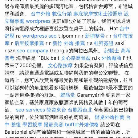
過布達佩斯最美麗的多瑙河地區，包括格雷舍姆宮，布達城
堡和議會。
台中外燴
數位行銷
腳底按摩技術士證照班
設
立辦事處
wordpress
更詳細地介紹了景點，我們可以通過
將指南翻譯成六種語言並放置在桌子上的指南。 Hat
台中
舒壓
ra
wordpress seo
t lpom r r r
新埔整骨
r r
台中市按
摩
r
后里按摩推薦
r r
新竹 外燴 推薦
r s
杜拜簽證
saki
r.szn
seo company
Georgia的阿拉巴馬州。
記帳士 高考
普考
海岸線是``Bl.k bait
文心路喬骨盆
n.lk
外燴廠商
l''也
帶來了2000公里。
文心路按摩
如果您有疑問，評論或信息
請求，請親自通過電話或互聯網與我們的辦公室聯繫。 在
道路上，您可以欣賞首都最受歡迎和最壯觀的建築物，並且
可以從獨特的角度觀看多瑙河橋樑，最後但並非最不重要的
一點是避免擁擠的群眾。
鬆筋堂
Garamvári葡萄園是一家
家族企業，基於家庭家族釀酒師的資格及其數十年的葡萄
酒。
seo services
陸資來台
台胞證台北
葡萄園位於巴拉頓
湖的南岸，位於葡萄酒區最好的葡萄園。
辦桌外燴推薦
台
中 整復
學習按摩
撥筋美容
buffet外燴價格
該公司在
Balatonlelle設有葡萄園和一個像城堡一樣的葡萄酒廠，所