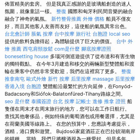
佈置精美的套房。 但是我真正感謝的是玻璃船創造的迷人
氛圍，就像童話一樣。
整復
國際和匈牙利民間音樂的融合
融合了神奇的氣氛。
新竹整骨推薦
外燴 價格
船員不僅友
好，而且其他客人友善而友好，這使船的氣氛異常出色。
台北會計師
脹氣 按摩
台中按摩
旅行社 台胞證
local seo
提供的飲料負擔得起，為體驗提供了巨大的價值。
台中 外
燴 推薦
西屯肩頸放鬆
com是什麼
腳底按摩證照
bonesetting house
多瑙河側巡遊提供了從布達和有害生物
的獨特觀點。 在今年3月建造和移交的兩輛新型雙體船和渡
輪在乘客中仍然非常受歡迎，我們在這裡寫了更多。
整復
推拿南屯
歐式外燴
新竹 按摩
后里按摩
massage
后里按摩
香港入境 台胞證
雙體船沿最繁忙的方向延伸，在Fonyód-
Badacsony和Siófok-Balatonfüred-Tihany路線之間。
seo 是什麼
泰國簽證
台北 按摩
記帳士 進修
推拿 證照
船
隻僅在周末才在周末旅行的地方，您可以在工作日航行。
查找其他奢侈品，例如特殊的葡萄酒包或用餐選擇，尤其是
在荷蘭美國等線路上。 在您的預算中，您應該考慮提示，
酒精，港口費和遊覽。 Bujdosó家庭酒莊正在巴拉頓湖南岸
的耕種。 當時，我們只將釀酒視為一種愛好，但是多年