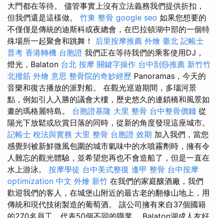
大門都在等待。 儘管事實上沒有立法義務我們提供折扣，
但我們還是這樣做。
竹東 整骨
google seo
如果您想要的
不僅僅是傳統的迪斯科或夜總會，在巴拉頓湖中部的一個特
殊場所一起聚會和跳舞！
后里按摩推薦
外燴 臺北
記帳士
普考
香港轉機 台胞證
我們正在等待我們的乘客使用DJ，
燈光，Balaton
台北 按摩
關鍵字操作
台中刮痧推薦
新竹竹
北撥筋
外燴 意思
整骨院的奇妙經歷
Panoramas，今天的
音樂和復古播放的派對船。 在觀光巡遊期間，多瑙河景
點，例如引人入勝的議會大樓，歷史悠久的連鎖橋和風景如
畫的瑪格麗特島。
台胞證基隆
大里 整骨
台中整骨價錢
從
陽光下放鬆或欣賞日落的同時，從新的角度發現這座城市。
記帳士 稅法與實務
大里 整骨
台胞證 效期
加入我們，當您
感覺到被新鮮微風包圍的城市氣味中的水噴霧劑時，擁有令
人難忘的觀光體驗，並希望您再也不會造船了，但是一直在
水上游泳。
按摩學徒
台中美式整復
逢甲 整骨
台中按摩
optimization 中文
外燴 新竹
在我們的家庭釀酒廠，我們
歡迎我們的客人，在城堡山附近的最古老的翻修山地上，用
傳統和現代技術製造的葡萄酒。 該公司擁有來自37個國籍
的270名員工，代表50個不同的職業。 Balaton湖成人友好