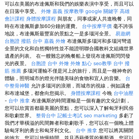
可以在美麗的布達佩斯和我們的娛樂表演中享受，而且可以
在日落中享受。
外燴 嘉義
按摩教學
google 關鍵字
高雄
會計課程
身體按摩課程
與朋友，同事或家人共進晚餐，同
時在布達佩斯參加60分鐘的運費。
台中按摩平價
毫不誇張
地說，布達佩斯最豐富的景點之一是多瑙河全景。
易遊網
台胞證
撥筋 台中
嘉義 外燴
布達佩斯多瑙河和多瑙河彎道
全景的文化和自然獨特性並不能證明聯合國教科文組織世界
遺產的列表。 在一艘難忘的晚餐船上發現布達佩斯閃閃發
光的夜景。
台胞證
台中 外燴
外燴 點心
seo教學
台中 撥
筋 推薦
多瑙河運輸不僅是河上的旅行，而且是一種神奇的
體驗，照明城市的燈光伴隨美味的食物和宜人的音樂。
台
中整骨神醫
允許多瑙河的浪潮，而城市的視線，例如議會
和布達城堡，都會向您揭示。
身體按摩課程
今晚
台中油壓
-
台中 推拿
布達佩斯的時間運輸是一個有趣的文化計劃，
您可以欣賞首都最美麗的景點，您可以深入了解匈牙利民俗
和歌劇世界。
整骨台中
記帳士考試
seo marketing
多虧了
我們才華橫溢的民間舞者和歌劇歌手，您可以在一個晚上體
驗匈牙利的勇士和匈牙利文化。
台中 推拿
您可以將其關閉
的地方，您可以放慢時間，並且憑藉優質的葡萄酒，您可以