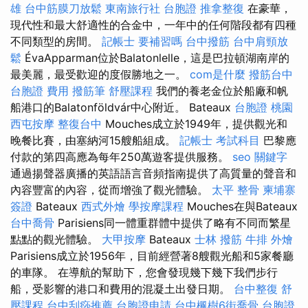
雄
台中筋膜刀放鬆
東南旅行社 台胞證
推拿整復
在豪華，
現代性和最大舒適性的合金中，一年中的任何階段都有四種
不同類型的房間。
記帳士 要補習嗎
台中撥筋
台中肩頸放
鬆
ÉvaApparman位於Balatonlelle，這是巴拉頓湖南岸的
最美麗，最受歡迎的度假勝地之一。
com是什麼
撥筋台中
台胞證 費用
撥筋筆
舒壓課程
我們的養老金位於船廠和帆
船港口的Balatonföldvár中心附近。 Bateaux
台胞證 桃園
西屯按摩
整復台中
Mouches成立於1949年，提供觀光和
晚餐比賽，由塞納河15艘船組成。
記帳士 考試科目
巴黎應
付款的第四高應為每年250萬遊客提供服務。
seo 關鍵字
通過揚聲器廣播的英語語言音頻指南提供了高質量的聲音和
內容豐富的內容，從而增強了觀光體驗。
太平 整骨
柬埔寨
簽證
Bateaux
西式外燴
學按摩課程
Mouches在與Bateaux
台中喬骨
Parisiens同一體重群體中提供了略有不同而繁星
點點的觀光體驗。
大甲按摩
Bateaux
士林 撥筋
牛排 外燴
Parisiens成立於1956年，目前經營著8艘觀光船和5家餐廳
的車隊。 在導航的幫助下，您會發現幾下幾下我們步行
船，受影響的港口和費用的混凝土出發日期。
台中整復
舒
壓課程
台中刮痧推薦
台胞證申請
台中楓樹6街喬骨
台胞證