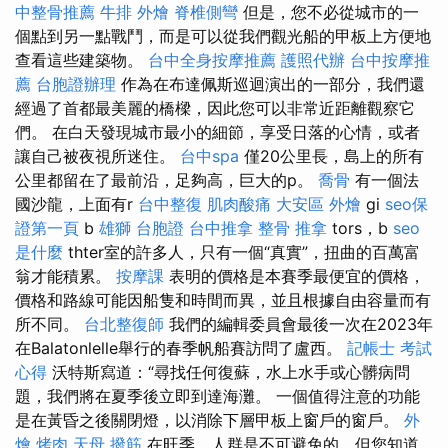
中整骨推薦
牛排 外燴
脊椎側彎
但是，您不必從城市的一
個點到另一點戰鬥，而是可以從我們觀光船的甲板上方便地
查看這些建築物。
台中全身按摩推薦
護照代辦
台中按摩推
薦
台胞證辦理
作為在布達佩斯巡迴演出的一部分，我們還
經過了首都最美麗的橋樑，因此您可以非常近距離觀察它
們。 在白天發現城市最小的細節，享受日落的心情，或者
讓自己被夜視所迷住。
台中spa
僅20公里長，島上的所有
公里都留在了最前沿，足夠高，巨大的p。
喬骨
有一個法
國沙龍，上面有r
台中整復
肌肉酸痛
大安區 外燴
gi
seo保
證第一頁
b
雄獅 台胞證
台中推拿
整骨 推拿
tors，b
seo
是什麼
thter室的許多人，只有一個“真實”，扭曲的百萬富
翁才能積累。
按摩課
表明的價格是本賽季最便宜的價格，
價格和路線可能因船隻和時間而異，並且根據自由容量而有
所不同。
台北整復師
我們的編輯委員會最後一次在2023年
在Balatonlelle舉行的春季帆船賽訪問了盧西。
記帳士 考試
心得
沃特斯寫道：“尋找任何復蘇，水上水手或心髒病問
題，我們將在夏季後立即到達海灘。 一個值得注意的功能
是在黃昏之後關閉燈，以消除下層甲板上窗戶的窗戶。
外
燴 烤肉
天母 撥筋
在旺季，人群是不可避免的，但您知道