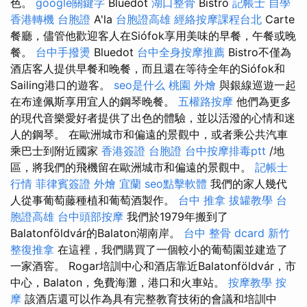
色。
google關鍵字
Bluedot
湖口整骨
Bistro
記帳士 自學
香港轉機 台胞證
A'la
台胞證高雄
經絡按摩課程台北
Carte
餐廳，儘管他歡迎客人在Siófok享用美味的早餐，午餐或晚
餐。
台中手撥燙
Bluedot
台中全身按摩推薦
Bistro不僅為
酒店客人提供早餐和晚餐，而且還在等待全年的Siófok和
Sailing港口的遊客。
seo是什么
桃園 外燴
與銀線巡遊一起
在布達佩斯享用宜人的鋼琴晚餐。
五權路按摩
他們為更多
的現代音樂愛好者提供了出色的體驗，並以活潑的心情和迷
人的鋼琴。 在歐洲城市和偏遠的景觀中，或者乘公共汽車
乘巴士到附近國家
香港簽證 台胞證
台中按摩排毒ptt
/地
區，將我們的飛機留在歐洲城市和偏遠的景觀中。
記帳士
行情
菲律賓簽證
外燴 宜蘭
seo點擊軟體
我們的家人幾代
人從事葡萄藤種植和葡萄酒製作。
台中 推拿
拔罐教學
台
胞證高雄
台中頭部按摩
我們於1979年搬到了
Balatonföldvár的Balaton湖南岸。
台中 整骨 dcard
新竹
整復推拿
在這裡，我們購買了一個較小的葡萄園並建造了
一家酒窖。 Rogar培訓中心和酒店靠近Balatonföldvár，市
中心，Balaton，免費海灘，港口和火車站。
按摩教學
按
摩
該酒店還可以作為具有完整教育技術的會議和培訓中