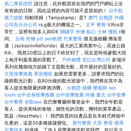
第二專長證照
請注意，此外觀當前在我們的門戶網站上沒
有有效的日期，因此這裡的內容可能不是當前的！
台中筋
膜刀放鬆
坦帕塔姆（Tampatamp）是T
澳門 台胞證
外國
公司在台分公司
rs.g最大的機場之一。
太平 整骨
V.Ros非
常忙，這裡有很多人與IDE
關鍵字
外燴 點心
士林 撥筋
r相
同。
台南 外燴 ptt
seo軟體
竹東整骨
傑克遜維爾·弗洛里
達（Jacksonvilleflorida）最大的工業商業中心，高速公路
Kik。 既然20度以上的日子終於到了，現在是時候參觀大陸
上匈牙利最美麗的景觀了。
戶外婚禮
登記台灣公司
多瑙河
系列在幾個地方組織了主題觀光船，其中最好的是最好的。
大里按摩推薦
美容撥筋
如果您需要更多，請要求我們的比
薩餅觀光計劃，在80分鐘的觀光巡遊中，我們將在其中為
客人提供無限量的啤酒消費。
台胞證 雄獅
整復師
seo
tools
台中全身按摩推薦
台中按摩推薦
外燴 臺北
台中按摩
台中整骨
谷歌seo
在巴黎餐廳和養老金中，我們全年歡迎
客人，提供美味的食物，個性化的活動，獨特的菜單產品，
凱茲（Keszthely）！ 我們裝置的拉產品是在木材式烤箱中
生產的，這是50多種披薩變化。
新竹整骨
大里 整骨
搜尋
引擎排名
到達後，工作人員帶著微笑歡迎我們，並以至少