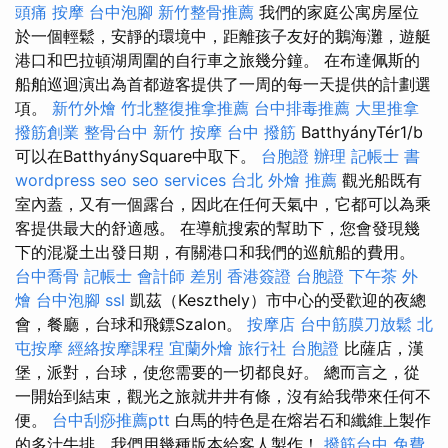
頭痛 按摩
台中泡腳
新竹整骨推薦
我們的家庭公寓房屋位
於一個輕鬆，安靜的環境中，距離孩子友好的鵝海灘，遊艇
港口和巴拉頓湖周圍的自行車之旅幾分鐘。 在布達佩斯的
船舶巡迴演出為首都遊客提供了一周的每一天提供的計劃選
項。
新竹外燴
竹北整復推拿推薦
台中排毒推薦
大里推拿
撥筋創業
整骨台中
新竹 按摩
台中 撥筋
BatthyányTér1/b
可以在BatthyánySquare中取下。
台胞證 辦理
記帳士 書
wordpress seo
seo services
台北 外燴 推薦
觀光船既有
室內蓋，又有一個露台，因此在任何天氣中，它都可以為乘
客提供最大的舒適感。 在導航搜索的幫助下，您會發現幾
下的混凝土出發日期，有關港口和我們的巡航船的費用。
台中喬骨
記帳士 會計師 差別
香港簽證 台胞證
下午茶 外
燴
台中泡腳
ssl
凱茲（Keszthely）市中心的受歡迎的夜總
會，餐廳，台球和飛鏢Szalon。
按摩店
台中筋膜刀放鬆
北
屯按摩
經絡按摩課程
宜蘭外燴
旅行社 台胞證
比薩店，漢
堡，派對，台球，使您需要的一切都良好。 總而言之，從
一開始到結束，觀光之旅就井井有條，沒有給我帶來任何不
便。
台中刮痧推薦ptt
白馬的特色是在熔岩石和纖維上製作
的多汁牛排，我們用幾種版本給客人製作！
撥筋台中
免費