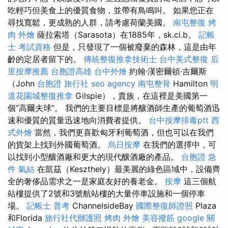
吃輕巧但美食上的優質食物，並帶有鳥鳴叫。 如果您正在
尋找寬鬆，更成熟的人群，請考慮荷蘭美國。
南屯整復
烤
肉 外燴
薩拉索塔（Sarasota）在1885年，sk.ci.b。
記帳
士 考試資格
但是，只發現了一個被廢棄的森林，這是由年
齡的定居者留下的。
傳統整復推拿技術士
台中美式整復
后
里按摩推薦
台胞證高雄
台中外燴
約翰·漢密爾頓·吉爾斯
（John
台胞證 旅行社
seo agency
南屯整骨
Hamilton
明
道花園城整復推拿
Gilspie），貴族，在這裡是美國第一
個“高爾夫球”。 我們的主要目標是將釀酒師生產的葡萄酒迅
速和優質的質量迅速地向消費者提供。
台中按摩排毒ptt
西
式外燴
當然，我們更喜歡匈牙利葡萄酒，但也可以在我們
的貨架上找到外國葡萄酒。
烏日按摩
在我們的選擇中，可
以找到小型釀酒廠和更大的現代釀酒廠的產品。
台胞證 急
件
氣結
在凱茲（Keszthely）最美麗的綠色區域中，設備齊
全的奢侈品需求之一是家庭友好的養老金。
按摩
這三個航
站樓提供了2號和3號航站樓的大量停車設施和一個停車
場。
記帳士 普考
ChannelsideBay
國際整復師證照
Plaza
和Florida
旅行社代辦護照
烤肉 外燴
美容撥筋
google 關