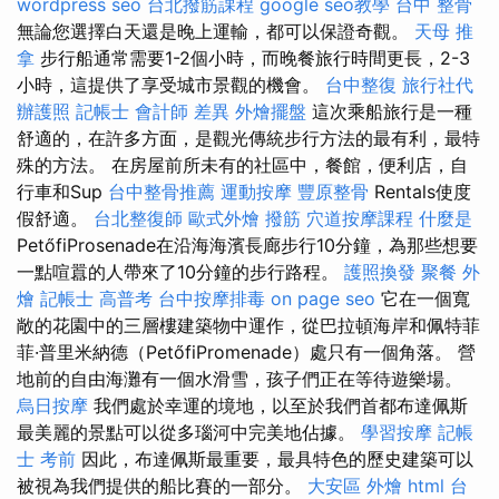
wordpress seo
台北撥筋課程
google seo教學
台中 整骨
無論您選擇白天還是晚上運輸，都可以保證奇觀。
天母 推
拿
步行船通常需要1-2個小時，而晚餐旅行時間更長，2-3
小時，這提供了享受城市景觀的機會。
台中整復
旅行社代
辦護照
記帳士 會計師 差異
外燴擺盤
這次乘船旅行是一種
舒適的，在許多方面，是觀光傳統步行方法的最有利，最特
殊的方法。 在房屋前所未有的社區中，餐館，便利店，自
行車和Sup
台中整骨推薦
運動按摩
豐原整骨
Rentals使度
假舒適。
台北整復師
歐式外燴
撥筋
穴道按摩課程
什麼是
PetőfiProsenade在沿海海濱長廊步行10分鐘，為那些想要
一點喧囂的人帶來了10分鐘的步行路程。
護照換發
聚餐 外
燴
記帳士 高普考
台中按摩排毒
on page seo
它在一個寬
敞的花園中的三層樓建築物中運作，從巴拉頓海岸和佩特菲
菲·普里米納德（PetőfiPromenade）處只有一個角落。 營
地前的自由海灘有一個水滑雪，孩子們正在等待遊樂場。
烏日按摩
我們處於幸運的境地，以至於我們首都布達佩斯
最美麗的景點可以從多瑙河中完美地佔據。
學習按摩
記帳
士 考前
因此，布達佩斯最重要，最具特色的歷史建築可以
被視為我們提供的船比賽的一部分。
大安區 外燴
html
台