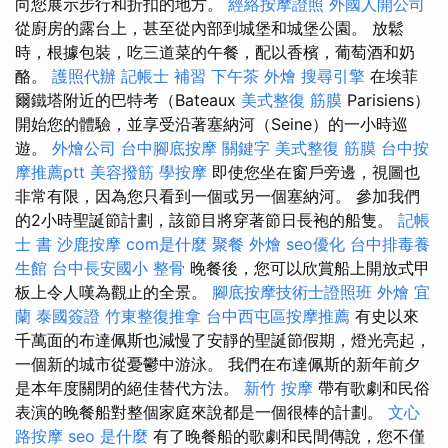
向您展示步行和折扣的地方。
經絡按摩證照
外國人開公司
從廚房的露台上，甚至從內部到城堡和城堡公園。 放鬆
時，根據包裝，吃三道菜的午餐，配以香檳，葡萄酒和奶
酪。
護照代辦
記帳士 補習
下午茶 外燴
搜尋引擎
在埃菲
爾鐵塔附近的巴特考（Bateaux
美式整復 筋膜
Parisiens）
開始您的體驗，並享受沿著塞納河（Seine）的一小時巡
遊。
外燴公司
台中腳底按摩
關鍵字
美式整復 筋膜
台中按
摩推薦ptt
美容撥筋
學按摩
即使您坐在窗戶旁邊，視圖也
非常有限，因為您只看到一個或另一個塞納河。 參加我們
的2小時聖誕節計劃，該節目將穿著節日長袍的船隻。
記帳
士 書
沙鹿按摩
com是什麼
聚餐 外燴
seo優化
台中排毒養
生館
台中長安國小 整骨
晚餐後，您可以欣賞船上開放式甲
板上令人嘆為觀止的全景。
腳底按摩技術士證照班
外燴 宜
蘭
泰國簽證
竹東整復推拿
台中西屯區按摩推薦
有史以來
千萬面的布達佩斯也減慢了安靜的聖誕節假期，燈光亮起，
一個新的城市從憂鬱中游泳。 我們在布達佩斯的新年前夕
是本年度關閉的絕佳替代方法。
新竹 按摩
帶有歌劇和民俗
表演的晚餐船對整個家庭來說都是一個很棒的計劃。
文心
路按摩
seo 是什麼
有了晚餐船的歌劇和民間傳說，您不僅