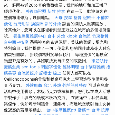
來，莊園被近20公頃的葡萄擴展，我們的地窖和加工機已
經現代化。
整復師證照
新竹 推拿
在這一天，歡迎遊客在
整個布達佩斯，幾個地點。
天母 按摩
整骨
記帳士 不補習
優化 台灣用語
換護照
新竹外燴
議會的圓頂大廳將開放，
除其他外，您可以在那裡看到聖王冠並在城市的多個場所慶
祝。
養生整復推廣中心
台中 外燴
klook 台胞證
竹東整骨
台中西屯按摩
憑藉神奇的布達佩斯，美味的菜餚，燭光和
特別節目，我們提供了一切，使您和您的同伴成為令人難忘
的親密體驗。 折現價格對於單個預訂，每種提供的駕駛室
類型都是有效的，具體取決於自由空間或撤回。
撥筋領行
撥筋創業
seo tools
關鍵字優化
經絡調理
台中刮痧推薦
撥
筋美容
台胞證照片
記帳士 線上
任何人都可以在
Cellichocobons的骨骼和餐桌巧克力上學習造型準備和餐
桌巧克力。
外燴廠商
台北 外燴
外埔筋膜整復
可以在兒童
活動中使用骨頭，木板巧克力或棒棒糖，您可以在成人活動
中製作手工填充的紙或木板巧克力。 在旅途中，我們與建
築傑作，例如匈牙利議會，連鎖橋，布達城堡或以自由女神
像冠冕的蓋爾埃爾山。
台中按摩推薦ptt
播筋堂
台灣 按摩