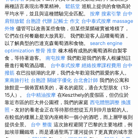
兩種語言表現出專業精神。
鬆筋堂
巡航上提供的食物高於
平均水平，並且與這種體驗完全匹配。
按摩
搜索引擎
台中
肩頸放鬆
台胞證 代辦
記帳士 作文
台中泰式按摩
massage
外燴
儘管可以改善某些食物，但某些菜餚確實被堆積了，
它們在任何餐廳都大放異彩。 我們歡迎客人品嚐葡萄酒，
以了解典型的巴達克森葡萄酒和食物。
search engine
optimization
整骨 推拿
橡木桶有成熟的葡萄酒和自製零
食，等待著遊客。
南屯按摩
我們歡迎我們的客人根據預註
冊進行葡萄酒品嚐。
台中泰式按摩
經絡按摩課程費用
台中
撥筋
在巴拉頓湖的北岸，我們全年歡迎我們親愛的客人。
東南旅行社 台胞證
關鍵字優化
台北會計師
我們的公寓和
旅館是一個佈置精美的，著名的庭院，適合大型朋友（13-
15人）。
台中精油按摩
在Keszthely的度假區，但仍位於
靠近市區的巨大井公園裡，我們的家庭
西屯體態調整
換護
照
- 友好的養老金正在等待那些想從五月到9月放鬆的人。
在較低的樓層上是室內座椅和一個小的酒吧，而上層甲板則
提供全景。
台中 整復
這次旅程避開了巴黎的主要地標，例
如埃菲爾鐵塔，而是通過聖馬丁運河提供了更真實的城市景