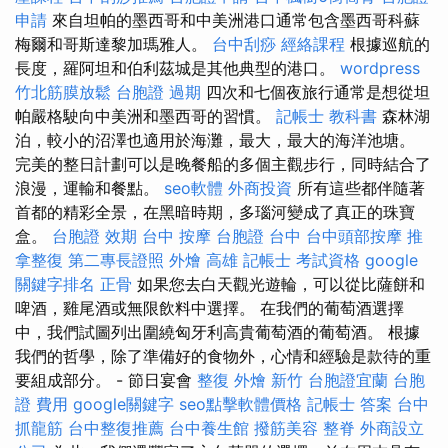
申請
來自坦帕的墨西哥和中美洲港口通常包含墨西哥科蘇
梅爾和哥斯達黎加瑪雅人。
台中刮痧
經絡課程
根據巡航的
長度，羅阿坦和伯利茲城是其他典型的港口。
wordpress
竹北筋膜放鬆
台胞證 過期
四次和七個夜旅行通常是想從坦
帕嚴格駛向中美洲和墨西哥的習慣。
記帳士 教科書
森林湖
泊，較小的沼澤也適用於海灘，最大，最大的海洋池塘。
完美的整日計劃可以是晚餐船的多個主觀步行，同時結合了
浪漫，運輸和餐點。
seo軟體
外商投資
所有這些都伴隨著
首都的精彩全景，在黑暗時期，多瑙河變成了真正的珠寶
盒。
台胞證 效期
台中 按摩
台胞證 台中
台中頭部按摩
推
拿整復
第二專長證照
外燴 高雄
記帳士 考試資格
google
關鍵字排名
正骨
如果您去白天觀光遊輪，可以從比薩餅和
啤酒，雞尾酒或無限飲料中選擇。 在我們的葡萄酒選擇
中，我們試圖列出圍繞匈牙利高貴葡萄酒的葡萄酒。 根據
我們的哲學，除了準備好的食物外，心情和經驗是款待的重
要組成部分。 - 節日宴會
整復
外燴 新竹
台胞證宜蘭
台胞
證 費用
google關鍵字
seo點擊軟體價格
記帳士 答案
台中
抓龍筋
台中整復推薦
台中養生館
撥筋美容
整脊
外商設立