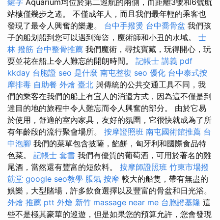
鍵字
Aquarium均位於第二巡航的兩側，而距離3號和6號航
站樓僅幾步之遙。 不僅成年人，而且我們最年輕的乘客也
發現了最令人興奮的樂趣。
台中手撥燙
台中喬骨盆
我們孩
子的船划船到您可以遇到海盜，魔術師和小丑的水域。
士
林 撥筋
台中整骨推薦
我們魔術，尋找寶藏，玩得開心，玩
耍並花在船上令人難忘的開朗時間。
記帳士 講義 pdf
kkday 台胞證
seo 是什麼
南屯整復
seo 優化
台中泰式按
摩排毒
自助餐
外燴 臺北
與傳統的公共交通工具不同，我
們的乘客在我們的船上有宜人的消遣方式，因為這不僅是到
達目的地的旅程中令人難忘而令人興奮的部分。 由於它易
於使用，舒適的室內家具，友好的氛圍，它很快就成為了所
有年齡段的流行聚會場所。
按摩證照班
南屯國術館推薦
台
中泡腳
我們的菜單包含披薩，餡餅，匈牙利和國際食品特
色菜。
記帳士 套書
我們有優質的葡萄酒，可用於著名的雞
尾酒，當然還有豐富的短飲料。
按摩師證照班
竹東市場撥
筋堂
google seo教學
脹氣 按摩
較大的船隻，帶有無盡的
娛樂，大型賭場，許多飲食選擇以及豐富的骨盆和日光浴。
外燴 推薦 ptt
外燴 新竹
massage near me
台胞證基隆
這
些不是極其豪華的巡遊，但是如果您的預算允許，您會發現