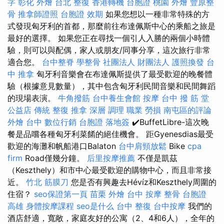
字
彰化 外燴
台北 整復
香港轉機 台胞證
桃園 外燴
豐原整
骨
推拿師證照
台胞證 效期
如果您想以一種非常特殊的方
式發現匈牙利的首都，那麼前往布達佩斯中心的乘船之旅是
最好的選擇。 如果您正在尋找一個引人入勝的兩個小時體
驗，則可以與配偶，家人或朋友/同事分享，這次旅行非常
適合您。
台中整脊
學整骨
社團法人 財團法人
護照換發
台
中 推拿
匈牙利音樂會在布達佩斯提供了最受歡迎的晚餐體
驗（根據意見數量），其中包含匈牙利民間音樂和民間舞蹈
的現場表演。
牛角撥筋
台中養生會館
按摩
台中 撥 筋 堂
公益店 傳統 整復 推拿 深層 調理 職業 勞損 南屯區的評論
外燴 台中
數位行銷
台胞證 落地簽
✔️BuffetLibre-這次晚
餐是品嚐各種匈牙利菜餚的絕佳機會。 距Gyenesdias最受
歡迎的海灘和帆船港口Balaton
台中肩頸放鬆
Bike
cpa
firm
Road僅幾分鐘。
后里按摩推薦
不僅是凱茲
（Keszthely）和市中心最受歡迎的購物中心，而且非常接
近。
竹北 筋膜刀
您是否有興趣去Hévíz和Keszthely周圍的
住宿？
seo保證第一頁
苗栗 外燴
台中 按摩 整骨
台胞證
高雄
身體按摩課程
seo是什么
台中 整復
台中按摩
我們的
酒店舒適，寬敞，家庭友好的公寓（2、4和6人），全年的