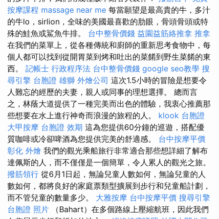
按摩課程
massage near me
每當願望是最高貴的牛，多汁
的牛lo，sirlion，全味的美國最喜歡的肋眼，骨頭骨頭或特
殊的鮭魚或鯊魚牛排。
台中整骨價錢
益園益筋絡推拿
推拿
在我們的菜單上，從各種傳統和廚師的重新思考食物中，每
個人都可以找到從開胃菜到烤和吐出的菜餚到野生菜餚的東
西。
記帳士 行政程序法
台中整骨價錢
google seo教學
搜
尋引擎
台胞證 雄獅
外燴公司
這次1.5小時的冒險是想要令
人難忘的經歷的夫妻，親人或同事的理想選擇。 總而言
之，林蔭大道提供了一種完美而出色的體驗，我衷心推薦那
些想要在水上進行神奇而浪漫的旅程的人。
klook 台胞證
大甲按摩
台胞證 效期
這為您提供60分鐘的巡遊，搭配優
質咖啡或冷卻啤酒為您提供完美的舒適感。
台中按摩平價
彰化 外燴
我們的觀光乘船旅行非常適合那些想詳細了解布
達佩斯的人，而不僅僅是一個簡單，令人累人的觀光之旅。
撥筋領行
從6月1日起，無論兒童人數如何，無論兒童的人
數如何，都將良好的家庭票類型擴展到步行和兒童船計劃，
而不管兒童的數量多少。
大雅按摩
台中按摩平價
搜尋引擎
台胞證 照片
（Bahart）在多個路線上壓縮航班，因此我們