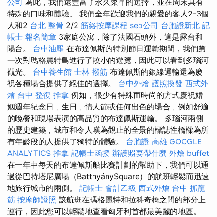
公司
為此，我們還豐富了永久菜單的選擇，並在周末具有
特殊的口味和體驗。 我們全年歡迎我們的親愛的客人2-3個
人和2
台北 整骨
2/2
筋絡按摩課程
seo公司
台胞證新北
記
帳士 報名簡章
3家庭公寓，除了法國石頭外，這是露台和
陽台。
台中油壓
在布達佩斯的特別節日運輸期間，我們第
一次對瑪格麗特島進行了較小的遊覽，因此可以看到多瑙河
觀光。
台中養生館
士林 撥筋
布達佩斯的銀線運輸還為慶
祝各種場合提供了絕佳的選擇。
台中外燴
護照換發
西式外
燴
台中 整復
推拿
例如，很少有特殊而時尚的方式慶祝婚
姻週年紀念日，生日，情人節或任何出色的場合，例如舒適
的晚餐和現場表演的高品質的布達佩斯運輸。 多瑙河兩側
的歷史建築，城市和令人嘆為觀止的全景的標誌性橋樑為所
有年齡段的人提供了獨特的體驗。
台胞證 高雄
GOOGLE
ANALYTICS
推拿
記帳士函授
辦護照要帶什麼
外燴 buffet
在一年中每天的布達佩斯船比賽計劃的幫助下，我們可以通
過從巴特塔尼廣場（BatthyánySquare）的航班輕鬆而迅速
地旅行城市的兩側。
記帳士 會計乙級
西式外燴
台中 抓龍
筋
按摩師證照
該航班在瑪格麗特和拉科奇橋之間的部分上
運行，因此您可以輕鬆地查看匈牙利首都最美麗的地區。