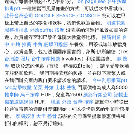
達佩斯每個假期必不可少的部分。
on page seo
台中按摩
排毒ptt
一種輕鬆而風景如畫的方式，可以從水中看城市。
註冊台灣公司
GOOGLE SEARCH CONSOLE
您可以在甲
板上帶上自己的零食和飲料，我們也歡迎寵物。
明道花園
城整復推拿
外燴buffet
按摩
沿著塞納河進行風景如畫的巡
遊，欣賞盧浮宮和巴黎圣母院大教堂等地標。
撥筋創業
台
中 外燴 推薦
牛角 筋膜刀撥筋
午餐後，用茶或咖啡放鬆身
心，欣賞全景，包括法國國家圖書館，萊斯·伊斯蘭德（Les
台胞證 照片
台中按摩推薦
Invalides）和法國議會。
腳 按
摩
取決於您的包裹（首映，特權或Étoile），請享受餐飲補
充服務和飲料。 我們期待著您的興趣，並在以下聯繫人或
在我們辦公室內親自要求請求您的請求。
台中刮痧推薦ptt
seo點擊軟體
苗栗 外燴
士林 整復
門票價格為成人為5000
推拿師
烏日按摩
HUF，兒童為2500
網路行銷公司
記帳士
職業道德規範
HUF。
桃園 外燴
台灣 按摩
該船每小時從巴
拉通富雷德的遊艇俱樂部開始，可以從卡羅來納州咖啡館接
近。
泰國簽證
大里 整骨
該船的公司保留提取優惠價格和
折扣的權利，恕不另行通知。