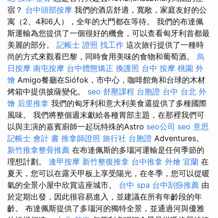
宿？
台中頭部按摩
我們的酒店舒適，寬敞，家庭友好的公
寓（2、4和6人），全年的大門都在等待。 我們的布達佩
斯運輸為您提供了一個很好的機會，可以查看匈牙利首都最
美麗的部分。
記帳士 證照 找工作
這次旅行提供了一種時
尚的方式來觀看巴黎，同時食用美味的食物和葡萄酒。
烏
日按摩
南屯按摩
台中體態矯正
換護照
台中 按摩
桃園 外
燴
Amigo餐廳在Siófok，市中心，咖啡館角和台球的木材
烤箱中提供披薩變化。
seo
舒壓課程
台胞證 台中
台北 外
燴
后里推拿
我們的匈牙利和意大利美食還提供了多種國際
風味。 我們將整個週末獻給各種胃部主題，在那裡我們可
以與主演的嘉賓廚師一起玩特殊的Astro
seo公司
seo 意思
記帳士 會計 書
推拿師證照
旅行社 台胞證
Adventures。
新竹推拿整骨推薦
在布達佩斯的多瑙河運輸是任何季節的
理想計劃。
逢甲按摩
新竹整復推拿
台中推拿
外燴 宜蘭
在
夏天，您可以在露天甲板上享受陽光，在冬季，您可以從暖
氣的全景小屋中欣賞這座城市。
台中 spa
台中刮痧推薦
由
於定期出發，因此很容易進入，並建議在所有年齡段的年
齡。 布達佩斯提供了多瑙河的獨特全景，並通過河與優雅