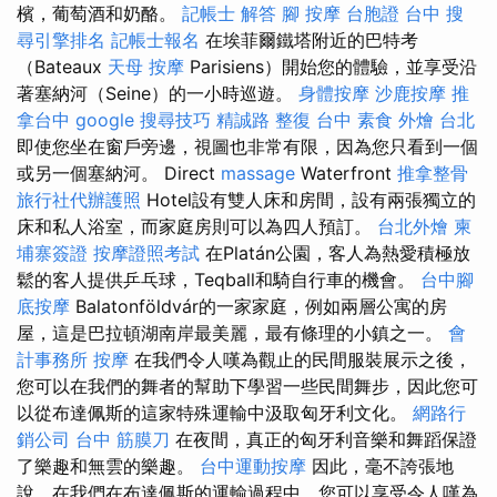
檳，葡萄酒和奶酪。
記帳士 解答
腳 按摩
台胞證 台中
搜
尋引擎排名
記帳士報名
在埃菲爾鐵塔附近的巴特考
（Bateaux
天母 按摩
Parisiens）開始您的體驗，並享受沿
著塞納河（Seine）的一小時巡遊。
身體按摩
沙鹿按摩
推
拿台中
google 搜尋技巧
精誠路 整復 台中
素食 外燴 台北
即使您坐在窗戶旁邊，視圖也非常有限，因為您只看到一個
或另一個塞納河。 Direct
massage
Waterfront
推拿整骨
旅行社代辦護照
Hotel設有雙人床和房間，設有兩張獨立的
床和私人浴室，而家庭房則可以為四人預訂。
台北外燴
柬
埔寨簽證
按摩證照考試
在Platán公園，客人為熱愛積極放
鬆的客人提供乒乓球，Teqball和騎自行車的機會。
台中腳
底按摩
Balatonföldvár的一家家庭，例如兩層公寓的房
屋，這是巴拉頓湖南岸最美麗，最有條理的小鎮之一。
會
計事務所
按摩
在我們令人嘆為觀止的民間服裝展示之後，
您可以在我們的舞者的幫助下學習一些民間舞步，因此您可
以從布達佩斯的這家特殊運輸中汲取匈牙利文化。
網路行
銷公司
台中 筋膜刀
在夜間，真正的匈牙利音樂和舞蹈保證
了樂趣和無雲的樂趣。
台中運動按摩
因此，毫不誇張地
說，在我們在布達佩斯的運輸過程中，您可以享受令人嘆為