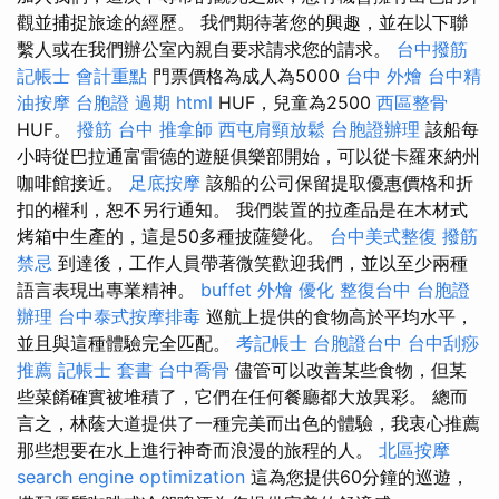
觀並捕捉旅途的經歷。 我們期待著您的興趣，並在以下聯
繫人或在我們辦公室內親自要求請求您的請求。
台中撥筋
記帳士 會計重點
門票價格為成人為5000
台中 外燴
台中精
油按摩
台胞證 過期
html
HUF，兒童為2500
西區整骨
HUF。
撥筋 台中
推拿師
西屯肩頸放鬆
台胞證辦理
該船每
小時從巴拉通富雷德的遊艇俱樂部開始，可以從卡羅來納州
咖啡館接近。
足底按摩
該船的公司保留提取優惠價格和折
扣的權利，恕不另行通知。 我們裝置的拉產品是在木材式
烤箱中生產的，這是50多種披薩變化。
台中美式整復
撥筋
禁忌
到達後，工作人員帶著微笑歡迎我們，並以至少兩種
語言表現出專業精神。
buffet 外燴
優化
整復台中
台胞證
辦理
台中泰式按摩排毒
巡航上提供的食物高於平均水平，
並且與這種體驗完全匹配。
考記帳士
台胞證台中
台中刮痧
推薦
記帳士 套書
台中喬骨
儘管可以改善某些食物，但某
些菜餚確實被堆積了，它們在任何餐廳都大放異彩。 總而
言之，林蔭大道提供了一種完美而出色的體驗，我衷心推薦
那些想要在水上進行神奇而浪漫的旅程的人。
北區按摩
search engine optimization
這為您提供60分鐘的巡遊，