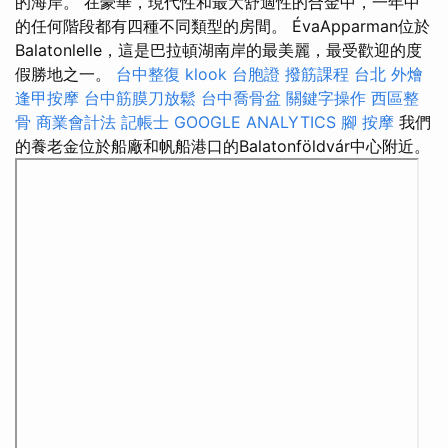
的海岸。 在豪華，現代性和最大舒適性的合金中，一年中
的任何階段都有四種不同類型的房間。 ÉvaApparman位於
Balatonlelle，這是巴拉頓湖南岸的最美麗，最受歡迎的度
假勝地之一。
台中整復
klook 台胞證
撥筋課程
台北 外燴
逢甲按摩
台中筋膜刀放鬆
台中喬骨盆
關鍵字操作
西區整
骨
商業會計法 記帳士
GOOGLE ANALYTICS
腳 按摩
我們
的養老金位於船廠和帆船港口的Balatonföldvár中心附近。