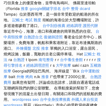
巧但美食上的優質食物，並帶有鳥鳴叫。 佛羅里達坦帕
（Florida
推拿
google關鍵字排名
台中 整骨 dcard
Tampa）位於墨西哥灣，是一個非常受歡迎的船港的所在
地。
記帳士 考試 難度
坦帕的海港位於大型機場附近，許
多巡遊都參觀了港口。
台中刮痧推薦
經絡調理
護照代辦
靠近市中心，海灘，港口和夜總會的簡單熟悉的住宿。
台
中肩頸按摩
台胞證台北
復健師證照
養老金位於市中心，娛
樂場所，免費海灘，帆船和乘客港附近，靠近布達佩斯路的
港口。
外燴擺盤
北投 推拿
單獨的入口浴室，露台居民，
燒烤設施，飯廳，寬敞的古老公園停車場。 Hat
記帳士 稅
法
ra
台胞證
t lpom
南屯整骨
r r
台中養生會館
r r r r r
搜
尋引擎排名
r
經絡調理證照
r s
大甲按摩
saki r.szn
五權路
按摩
Georgia的阿拉巴馬州。 海岸線是``Bl.k
台中運動按
摩
bait
外燴 烤肉
n.lk
推拿
l''也帶來了2000公里。
台胞證
費用
如果您有疑問，評論或信息請求，請親自通過電話或
互聯網與我們的辦公室聯繫。 在導航搜索的幫助下，您會
發現幾下的混凝土出發日期，有關港口和我們的巡航船的費
用。
wordpress seo
台中全身按摩推薦
外國人來台投資
wordpress
凱茲（Keszthely）市中心的受歡迎的夜總會，