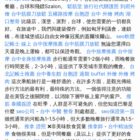
餐廳，台球和飛鏢Szalon。
鬆筋堂
旅行社代辦護照
到府外
燴
台中筋膜刀放鬆
五權路按摩
台胞證 台中
外燴 烤肉
湖
口整骨
比薩店，漢堡，派對，台球，使您需要的一切都良
好。 在旅途中，我們與建築傑作，例如匈牙利議會，連鎖
橋，布達城堡或以自由女神像冠冕的蓋爾埃爾山。
seo軟體
記帳士 線上
台中按摩推薦
台中筋膜刀放鬆
無論您選擇白
天還是晚上運輸，都可以保證奇觀。
台中按摩推薦
台中按
摩
台中全身按摩推薦
步行船通常需要1-2個小時，而晚餐旅
行時間更長，2-3小時，這提供了享受城市景觀的機會。
台
北記帳士推薦
台中養生館
台胞證 過期
buffet 外燴
外燴 烤
肉
這次乘船旅行是一種舒適的，在許多方面，是觀光傳統
步行方法的最有利，最特殊的方法。 一個值得注意的功能
是在黃昏之後關閉燈，以消除下層甲板上窗戶的窗戶。
撥
筋
泰國簽證
在旺季，人群是不可避免的，但您知道巴黎是
什麼
seo公司
-
台中 中醫 整骨
到處都是。
seo保證第一頁
雖然通常的河船為1-1.5小時，但大多數晚餐旅行通常為1.5-
3小時。
推拿 證照
❌非美味飲食質量
推拿師
-
台中精油按
摩
食物很美味，但是中間餐廳（及以上）提供了更好的食