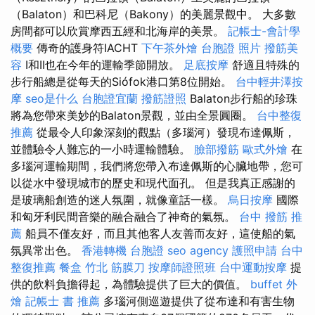
（Balaton）和巴科尼（Bakony）的美麗景觀中。 大多數
房間都可以欣賞摩西五經和北海岸的美景。
記帳士-會計學
概要
傳奇的護身符IACHT
下午茶外燴
台胞證 照片
撥筋美
容
I和II也在今年的運輸季節開放。
足底按摩
舒適且特殊的
步行船總是從每天的Siófok港口第8位開始。
台中輕井澤按
摩
seo是什么
台胞證宜蘭
撥筋證照
Balaton步行船的珍珠
將為您帶來美妙的Balaton景觀，並由全景圓圈。
台中整復
推薦
從最令人印象深刻的觀點（多瑙河）發現布達佩斯，
並體驗令人難忘的一小時運輸體驗。
臉部撥筋
歐式外燴
在
多瑙河運輸期間，我們將您帶入布達佩斯的心臟地帶，您可
以從水中發現城市的歷史和現代面孔。 但是我真正感謝的
是玻璃船創造的迷人氛圍，就像童話一樣。
烏日按摩
國際
和匈牙利民間音樂的融合融合了神奇的氣氛。
台中 撥筋 推
薦
船員不僅友好，而且其他客人友善而友好，這使船的氣
氛異常出色。
香港轉機 台胞證
seo agency
護照申請
台中
整復推薦
餐盒
竹北 筋膜刀
按摩師證照班
台中運動按摩
提
供的飲料負擔得起，為體驗提供了巨大的價值。
buffet 外
燴
記帳士 書 推薦
多瑙河側巡遊提供了從布達和有害生物