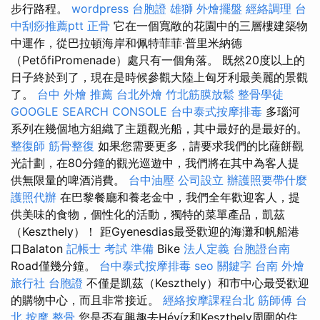
步行路程。
wordpress
台胞證 雄獅
外燴擺盤
經絡調理
台
中刮痧推薦ptt
正骨
它在一個寬敞的花園中的三層樓建築物
中運作，從巴拉頓海岸和佩特菲菲·普里米納德
（PetőfiPromenade）處只有一個角落。 既然20度以上的
日子終於到了，現在是時候參觀大陸上匈牙利最美麗的景觀
了。
台中 外燴 推薦
台北外燴
竹北筋膜放鬆
整骨學徒
GOOGLE SEARCH CONSOLE
台中泰式按摩排毒
多瑙河
系列在幾個地方組織了主題觀光船，其中最好的是最好的。
整復師
筋骨整復
如果您需要更多，請要求我們的比薩餅觀
光計劃，在80分鐘的觀光巡遊中，我們將在其中為客人提
供無限量的啤酒消費。
台中油壓
公司設立
辦護照要帶什麼
護照代辦
在巴黎餐廳和養老金中，我們全年歡迎客人，提
供美味的食物，個性化的活動，獨特的菜單產品，凱茲
（Keszthely）！ 距Gyenesdias最受歡迎的海灘和帆船港
口Balaton
記帳士 考試 準備
Bike
法人定義
台胞證台南
Road僅幾分鐘。
台中泰式按摩排毒
seo 關鍵字
台南 外燴
旅行社 台胞證
不僅是凱茲（Keszthely）和市中心最受歡迎
的購物中心，而且非常接近。
經絡按摩課程台北
筋師傅
台
北 按摩
整骨
您是否有興趣去Hévíz和Keszthely周圍的住