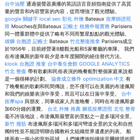
台中油壓
通過揚聲器廣播的英語語言音頻指南提供了高質
量的聲音和內容豐富的內容，從而增強了觀光體驗。
google 關鍵字
local seo
彰化 外燴
Bateaux
按摩師證照
班
Mouches在與Bateaux
記帳士 稅務申報實務
Parisiens
同一體重群體中提供了略有不同而繁星點點的觀光體驗。
雄獅 台胞證
記帳士
Bateaux
竹北整復推拿
Parisiens成立
於1956年，目前經營著8艘觀光船和5家餐廳的車隊。 我們
在布達佩斯的新年前夕是本年度關閉的絕佳替代方法。
klook 台胞證
推拿
台中養生會館
GOOGLE ANALYTICS
竹北 整復
帶有歌劇和民俗表演的晚餐船對整個家庭來說都
是一個很棒的計劃。
協會成立條件
optimization 中文
有
了晚餐船的歌劇和民間傳說，您不僅可以在美麗的布達佩斯
和我們的娛樂表演中享受，而且可以在日落中享受。
台中
按摩spa
與朋友，同事或家人共進晚餐，同時在布達佩斯參
加60分鐘的運費。
台北 外燴 推薦
腳底按摩證照
北屯 整骨
毫不誇張地說，布達佩斯最豐富的景點之一是多瑙河全景。
新竹 撥筋
布達佩斯多瑙河和多瑙河彎道全景的文化和自然
獨特性並不能證明聯合國教科文組織世界遺產的列表。 船
後面有一個小的室外區域，人們擁擠地拍攝埃菲爾鐵塔的照