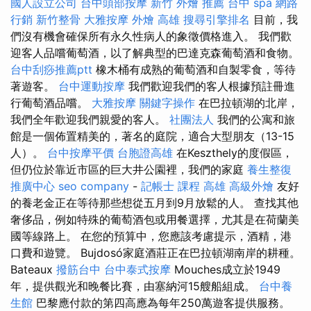
國人設立公司
台中頭部按摩
新竹 外燴 推薦
台中 spa
網路
行銷
新竹整骨
大雅按摩
外燴 高雄
搜尋引擎排名
目前，我
們沒有機會確保所有永久性病人的象徵價格進入。 我們歡
迎客人品嚐葡萄酒，以了解典型的巴達克森葡萄酒和食物。
台中刮痧推薦ptt
橡木桶有成熟的葡萄酒和自製零食，等待
著遊客。
台中運動按摩
我們歡迎我們的客人根據預註冊進
行葡萄酒品嚐。
大雅按摩
關鍵字操作
在巴拉頓湖的北岸，
我們全年歡迎我們親愛的客人。
社團法人
我們的公寓和旅
館是一個佈置精美的，著名的庭院，適合大型朋友（13-15
人）。
台中按摩平價
台胞證高雄
在Keszthely的度假區，
但仍位於靠近市區的巨大井公園裡，我們的家庭
養生整復
推廣中心
seo company
-
記帳士 課程 高雄
高級外燴
友好
的養老金正在等待那些想從五月到9月放鬆的人。 查找其他
奢侈品，例如特殊的葡萄酒包或用餐選擇，尤其是在荷蘭美
國等線路上。 在您的預算中，您應該考慮提示，酒精，港
口費和遊覽。 Bujdosó家庭酒莊正在巴拉頓湖南岸的耕種。
Bateaux
撥筋台中
台中泰式按摩
Mouches成立於1949
年，提供觀光和晚餐比賽，由塞納河15艘船組成。
台中養
生館
巴黎應付款的第四高應為每年250萬遊客提供服務。