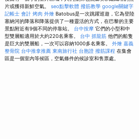
片或獲得新鮮空氣。
seo點擊軟體
撥筋教學
google關鍵字
記帳士 會計
烤肉 外燴
Batobus是一次跳躍巡遊，它為登陸
塞納河的降落和降落提供了一種靈活的方式，在巴黎的主要
景點附近有9個不同的停靠站。
台中按摩
它們的小型和中
型雙層船適用於大約220名乘客。
台中 抓龍筋
他們的船隻
是巨大的雙層船，一次可以容納1000多名乘客。
外燴 嘉義
整骨院
台中推拿推薦
東南旅行社 台胞證
撥筋課程
在集會
區是一個室內等候區，空氣條件的候診室和售票處。