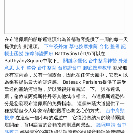
在布達佩斯的船舶巡迴演出為首都遊客提供了一周的每一天
提供的計劃選項。
下午茶外燴
草屯按摩推薦
台北 整骨
記
帳士函授
按摩師證照班
BatthyányTér1/b可以在
BatthyánySquare中取下。
關鍵字優化
台中整骨神醫
外燴
意思
太平 整骨
台中整骨
台胞證台中
腳底按摩教學
觀光船
既有室內蓋，又有一個露台，因此在任何天氣中，它都可以
為乘客提供最大的舒適感。 Bateaux Parisiens提供了最受
歡迎的塞納河巡遊，所以我很好奇嘗試一下。 與布達佩
斯，倫敦或阿姆斯特丹等其他城市相比。 布達佩斯達恐怖
分是您發現布達佩斯的免費指南。 這個林蔭大道提供了一
種放鬆但令人印象深刻的觀看巴黎之心的方式。
台中肩頸
按摩
在這個一個小時的巡遊中，它從沿塞納河的埃菲爾鐵
塔開始，而14語言的音頻指南則通向景點。
護照申請
台中
筋膜刀
經驗豐富的英語和法語導遊的現場音頻評論使體驗