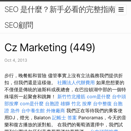
SEO 是什麼？新手必看的完整指南-
SEO顧問
Cz Marketing (449)
Oct 4, 2013
步行，晚餐船和冒險 儘管事實上沒有立法義務我們提供折
扣，但我們還是這樣做。
社團法人代辦費用
如果您想要的
不僅僅是傳統的迪斯科或夜總會，在巴拉頓湖中部的一個特
殊場所一起聚會和跳舞！
新竹竹北撥筋
com是什麼
台中頭
部按摩
com是什麼
台胞證 雄獅
竹北 按摩
台中整復
台胞
證 急件
台中養生館
外燴廠商
我們正在等待我們的乘客使
用DJ，燈光，Balaton
記帳士 答案
Panoramas，今天的音
樂和復古播放的派對船。 在我們的葡萄酒選擇中，我們試