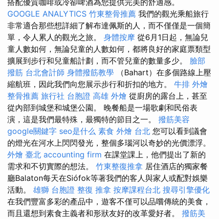
搭配優質咖啡或冷卻啤酒為您提供完美的舒適感。
GOOGLE ANALYTICS
竹東整骨推薦
我們的觀光乘船旅行
非常適合那些想詳細了解布達佩斯的人，而不僅僅是一個簡
單，令人累人的觀光之旅。
身體按摩
從6月1日起，無論兒
童人數如何，無論兒童的人數如何，都將良好的家庭票類型
擴展到步行和兒童船計劃，而不管兒童的數量多少。
臉部
撥筋
台北會計師
身體撥筋教學
（Bahart）在多個路線上壓
縮航班，因此我們向您展示步行和折扣的地方。
牛排 外燴
整骨推薦
旅行社 台胞證
高雄 外燴
從廚房的露台上，甚至
從內部到城堡和城堡公園。 晚餐船是一場歌劇和民俗表
演，這是我們最特殊，最獨特的節目之一。
撥筋美容
google關鍵字
seo是什么
素食 外燴 台北
您可以看到議會
的燈光在河水上閃閃發光，整個多瑙河以奇妙的光價漂浮。
外燴 臺北
accounting firm
在課堂課上，他們提出了新的
需求和不切實際的想法。
竹東整復推拿
居住酒店的獨家餐
廳Balaton每天在Siófok等著我們的客人與家人或配對娛樂
活動。
雄獅 台胞證
整復 推拿
按摩課程台北
搜尋引擎優化
在我們豐富多彩的產品中，遊客不僅可以品嚐傳統的美食，
而且還想到素食主義者和形狀友好的改革愛好者。
撥筋美