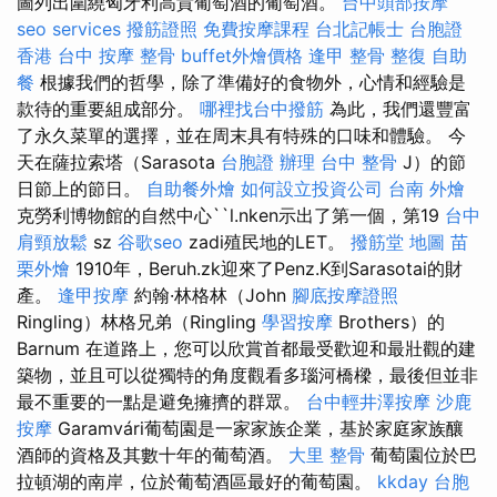
圖列出圍繞匈牙利高貴葡萄酒的葡萄酒。
台中頭部按摩
seo services
撥筋證照
免費按摩課程
台北記帳士
台胞證
香港
台中 按摩 整骨
buffet外燴價格
逢甲 整骨
整復
自助
餐
根據我們的哲學，除了準備好的食物外，心情和經驗是
款待的重要組成部分。
哪裡找台中撥筋
為此，我們還豐富
了永久菜單的選擇，並在周末具有特殊的口味和體驗。 今
天在薩拉索塔（Sarasota
台胞證 辦理
台中 整骨
J）的節
日節上的節日。
自助餐外燴
如何設立投資公司
台南 外燴
克勞利博物館的自然中心``l.nken示出了第一個，第19
台中
肩頸放鬆
sz
谷歌seo
zadi殖民地的LET。
撥筋堂 地圖
苗
栗外燴
1910年，Beruh.zk迎來了Penz.K到Sarasotai的財
產。
逢甲按摩
約翰·林格林（John
腳底按摩證照
Ringling）林格兄弟（Ringling
學習按摩
Brothers）的
Barnum 在道路上，您可以欣賞首都最受歡迎和最壯觀的建
築物，並且可以從獨特的角度觀看多瑙河橋樑，最後但並非
最不重要的一點是避免擁擠的群眾。
台中輕井澤按摩
沙鹿
按摩
Garamvári葡萄園是一家家族企業，基於家庭家族釀
酒師的資格及其數十年的葡萄酒。
大里 整骨
葡萄園位於巴
拉頓湖的南岸，位於葡萄酒區最好的葡萄園。
kkday 台胞