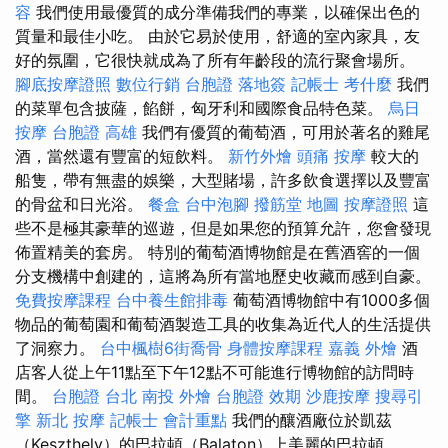
容
我們使用最優質的成分準備我們的專業，以確保出色的
質量和最佳小吃。 由於它易於使用，舒適的室內家具，友
好的氛圍，它很快就成為了所有年齡段的流行聚會場所。
腳底按摩證照
數位行銷
台胞證 落地簽
記帳士 考什麼
我們
的菜單包含披薩，餡餅，匈牙利和國際食品特色菜。
烏日
按摩
台胞證 高雄
我們有優質的葡萄酒，可用於著名的雞尾
酒，當然還有豐富的短飲料。
新竹外燴
頭痛 按摩
較大的
船隻，帶有無盡的娛樂，大型賭場，許多飲食選擇以及豐富
的骨盆和日光浴。
餐盒
台中泡腳
撥筋堂 地圖
按摩證照
這
些不是極其豪華的巡遊，但是如果您的預算允許，您會發現
佈置精美的套房。 特別的葡萄酒博物館是在舊酒窖的一個
分支機構中創建的，這將為所有當地歷史收藏而感到自豪。
免費按摩課程
台中養生館排毒
葡萄酒博物館中有1000多個
物品的葡萄園和葡萄酒製造工具的收集為近代人的生活提供
了洞察力。
台中楓樹6街喬骨
身體按摩課程
嘉義 外燴
酒
店客人從上午11點至下午12點不可能進行博物館的訪問時
間。
台胞證 台北
南投 外燴
台胞證 效期
沙鹿按摩
搜尋引
擎
新北 按摩
記帳士 會計重點
我們的釀酒廠位於凱茲
（Keszthely）的巴拉頓（Balaton）上美麗的巴拉頓