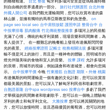
的橋樑相連。
台北 整復
匈牙利多瑙河全景是從瑪格麗特橋
到自由橋的世界遺產的一部分。
旅行社代辦護照
台北外燴
外國人開公司
在我們觀光運輸期間，您可以欣賞布達的森
林山脈，並擁有獨特的馬蒂亞斯教堂和釣魚堡壘。
on
page seo
local seo
台中肩頸放鬆
護照申請
整骨台中
台
中按摩排毒
肌肉酸痛
竹北傳統整復推拿
多瑙河上的民俗船
充滿了心情，傳統的匈牙利菜餚，現場音樂和民間舞者，為
客人提供了。 在一艘難忘的晚餐船上發現布達佩斯閃閃發
光的夜景。
經絡按摩證照
記帳士 稅務相關法規
多瑙河運
輸不僅是河上的旅行，而且是一種神奇的體驗，照明城市的
燈光伴隨美味的食物和宜人的音樂。
按摩 課程
允許多瑙河
的浪潮，而城市的視線，例如議會和布達城堡，都會向您揭
示。
台中按摩平價
今晚
竹東撥筋
台胞證 期限
-
外燴 桃園
布達佩斯的時間運輸是一個有趣的文化計劃，您可以欣賞首
都最美麗的景點，您可以深入了解匈牙利民俗和歌劇世界。
台胞證基隆
台中spa
wordpress seo
按摩台中
多虧了我們
才華橫溢的民間舞者和歌劇歌手，您可以在一個晚上體驗匈
牙利的勇士和匈牙利文化。
大雅按摩
您可以將其關閉的地
方，您可以放慢時間，並且憑藉優質的葡萄酒，您可以吃輕