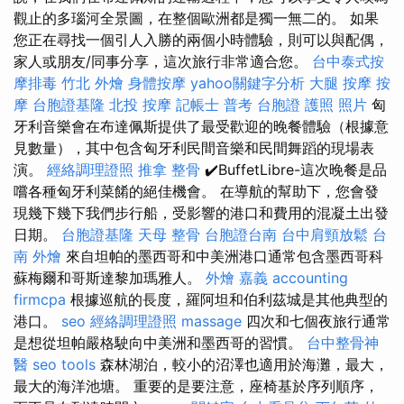
觀止的多瑙河全景圖，在整個歐洲都是獨一無二的。 如果
您正在尋找一個引人入勝的兩個小時體驗，則可以與配偶，
家人或朋友/同事分享，這次旅行非常適合您。
台中泰式按
摩排毒
竹北 外燴
身體按摩
yahoo關鍵字分析
大腿 按摩
按
摩
台胞證基隆
北投 按摩
記帳士 普考
台胞證 護照 照片
匈
牙利音樂會在布達佩斯提供了最受歡迎的晚餐體驗（根據意
見數量），其中包含匈牙利民間音樂和民間舞蹈的現場表
演。
經絡調理證照
推拿 整骨
✔️BuffetLibre-這次晚餐是品
嚐各種匈牙利菜餚的絕佳機會。 在導航的幫助下，您會發
現幾下幾下我們步行船，受影響的港口和費用的混凝土出發
日期。
台胞證基隆
天母 整骨
台胞證台南
台中肩頸放鬆
台
南 外燴
來自坦帕的墨西哥和中美洲港口通常包含墨西哥科
蘇梅爾和哥斯達黎加瑪雅人。
外燴 嘉義
accounting
firmcpa
根據巡航的長度，羅阿坦和伯利茲城是其他典型的
港口。
seo
經絡調理證照
massage
四次和七個夜旅行通常
是想從坦帕嚴格駛向中美洲和墨西哥的習慣。
台中整骨神
醫
seo tools
森林湖泊，較小的沼澤也適用於海灘，最大，
最大的海洋池塘。 重要的是要注意，座椅基於序列順序，