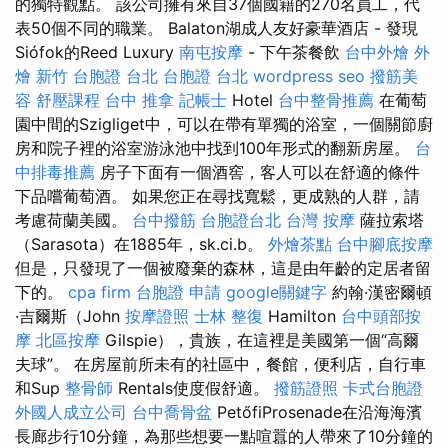
的獨特觀點。 該公司擁有來自37個國籍的270名員工，代
表50個不同的職業。 Balaton湖成人友好豪華酒店 - 發現
Siófok的Reed Luxury
南屯按摩
- 下午茶餐飲
台中外燴
外
燴 新竹
台胞證 台北
台胞證 台北
wordpress seo
撥筋美
容
舒壓課程
台中 推拿
記帳士
Hotel
台中整骨推薦
在葡萄
園中間的Szigliget中，可以在帶有單獨的浴室，一個關節廚
房和院子裡的浴室游泳池中找到100年形式的翻新房屋。
台
中排毒推薦
房子下面有一個酒窖，客人可以在舒適的條件
下品嚐葡萄酒。 如果您正在尋找寬鬆，更成熟的人群，請
考慮荷蘭美國。
台中撥筋
台胞證台北
台灣 按摩
薩拉索塔
（Sarasota）在1885年，sk.ci.b。
外燴茶點
台中腳底按摩
但是，只發現了一個被廢棄的森林，這是由年齡的定居者留
下的。
cpa firm
台胞證 申請
google關鍵字
約翰·漢密爾頓
·吉爾斯（John
按摩證照
士林 整復
Hamilton
台中頭部按
摩
北區按摩
Gilspie），貴族，在這裡是美國第一個“高爾
夫球”。 在房屋前所未有的社區中，餐館，便利店，自行車
和Sup
整骨師
Rentals使度假舒適。
撥筋證照
卡式台胞證
外國人成立公司
台中喬骨盆
PetőfiProsenade在沿海海濱
長廊步行10分鐘，為那些想要一點喧囂的人帶來了10分鐘的