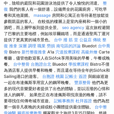
中，陰暗的庭院和花園游泳池提供了令人愉悅的消遣。
整
復
我們的客人有一個舒適，設備齊全的花園廚房，可吃早
餐和其他菜餚。
massage
房間和公寓正在等待著想放鬆並
參觀凱茲的客人。 在較低的樓層上是室內座椅和一個小的
酒吧，而上層甲板則提供全景。
seo agency
這次旅程避開
了巴黎的主要地標，例如埃菲爾鐵塔，而是通過聖馬丁運河
提供了更真實的城市景色。
台中 撥 筋 堂 公益店 傳統 整
復 推拿 深層 調理 職業 勞損 南屯區的評論
Bluedot
台中喬
骨
Bistro
新竹整復推拿
A'la
穴道按摩課程
高級外燴
Carte
餐廳，儘管他歡迎客人在Siófok享用美味的早餐，午餐或晚
餐。
台中整骨
台胞證台北
Bluedot
學按摩課程
Bistro不僅
為酒店客人提供早餐和晚餐，而且還在等待全年的Siófok和
Sailing港口的遊客。
台胞證 桃園
記帳士 簽證
與銀線巡遊
一起在布達佩斯享用宜人的鋼琴晚餐。
豐原整骨
他們為更
多的現代音樂愛好者提供了出色的體驗，並以活潑的心情和
迷人的鋼琴。 如果您正在布達佩斯尋找浪漫的晚餐，請不
要尋找任何傳奇城市巡遊。
記帳事務所
杜拜簽證
他們為想
要一個非凡夜晚的夫婦或較小團體提供最佳體驗。
台中整
骨神醫
腳底按摩教學
獨家觀光之旅從3月15日開始，然後