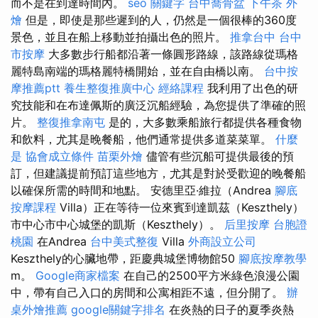
而不是在到達時間內。
seo 關鍵字
台中喬骨盆
下午茶 外
燴
但是，即使是那些遲到的人，仍然是一個很棒的360度
景色，並且在船上移動並拍攝出色的照片。
推拿台中
台中
市按摩
大多數步行船都沿著一條圓形路線，該路線從瑪格
麗特島南端的瑪格麗特橋開始，並在自由橋以南。
台中按
摩推薦ptt
養生整復推廣中心
經絡課程
我利用了出色的研
究技能和在布達佩斯的廣泛沉船經驗，為您提供了準確的照
片。
整復推拿南屯
是的，大多數乘船旅行都提供各種食物
和飲料，尤其是晚餐船，他們通常提供多道菜菜單。
什麼
是
協會成立條件
苗栗外燴
儘管有些沉船可提供最後的預
訂，但建議提前預訂這些地方，尤其是對於受歡迎的晚餐船
以確保所需的時間和地點。 安德里亞·維拉（Andrea
腳底
按摩課程
Villa）正在等待一位來賓到達凱茲（Keszthely）
市中心市中心城堡的凱斯（Keszthely）。
后里按摩
台胞證
桃園
在Andrea
台中美式整復
Villa
外商設立公司
Keszthely的心臟地帶，距慶典城堡博物館50
腳底按摩教學
m。
Google商家檔案
在自己的2500平方米綠色浪漫公園
中，帶有自己入口的房間和公寓相距不遠，但分開了。
辦
桌外燴推薦
google關鍵字排名
在炎熱的日子的夏季炎熱