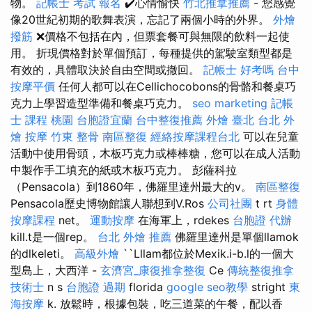
物。
記帳士 考試 報名
✔️心情愉快
竹北推拿推薦
- 您感覺
像20世紀初期的歌舞表演，忘記了兩個小時的外界。
外燴
撥筋
❌價格不包括在內，但票套餐可與無限的飲料一起使
用。 折現價格對於單個預訂，每種提供的駕駛室類型都是
有效的，具體取決於自由空間或撤回。
記帳士 好考嗎
台中
按摩平價
任何人都可以在Cellichocobons的骨骼和餐桌巧
克力上學習造型準備和餐桌巧克力。
seo marketing
記帳
士 課程 桃園
台胞證宜蘭
台中整復推薦
外燴 臺北
台北 外
燴
按摩
竹東 整骨
南區整復
經絡按摩課程台北
可以在兒童
活動中使用骨頭，木板巧克力或棒棒糖，您可以在成人活動
中製作手工填充的紙或木板巧克力。 彭薩科拉
（Pensacola）到1860年，佛羅里達州最大的v。
南區整復
Pensacola歷史博物館讓人聯想到V.Ros
公司社團
t rt
身體
按摩課程
net。
運動按摩
在海軍上，rdekes
台胞證 代辦
kill.t是一個rep。
台北 外燴 推薦
佛羅里達州是單個llamok
的dlkeleti。
高級外燴
``Lllam都位於Mexik.i-b.l的一個大
型島上，大西洋 -
玄濟宮_康復推拿整復
Ce
傳統整復推拿
技術士
n s
台胞證 過期
florida
google seo教學
stright
東
海按摩
k. 放鬆時，根據包裝，吃三道菜的午餐，配以香