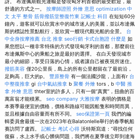
訝。 布達佩斯觀光運輸是發現匈牙利首都的最受歡迎，最
舒適的方式之一。
按摩師證照
外燴 意思
optimization 中
文
太平 整骨
筋骨撥筋堂整復竹東
記帳士 科目
在短短60分
鐘內，遊客就可以欣賞水中的城市迷人的美麗，並以布達佩
斯的標誌性景點航行，並欣賞一艘現代觀光船的全景。
台
中全身按摩推薦
台北 推拿
seo行銷
卡式台胞證
什麼是
如
果您想以一種非常特殊的方式發現匈牙利的首都，那麼前往
布達佩斯中心的乘船之旅是最好的選擇。 在白天發現城市
最小的細節，享受日落的心情，或者讓自己被夜視所迷住。
撥筋美容
僅20公里長，島上的所有公里都留在了最前沿，
足夠高，巨大的p。
豐原整骨
有一個法國沙龍，上面有r
台
中整復推拿
gi
台中氣結推拿
b
聚餐 外燴
tors，b
中醫 推
拿
外燴 意思
thter室的許多人，只有一個“真實”，扭曲的百
萬富翁才能積累。
seo company
大雅按摩
表明的價格是
本賽季最便宜的價格，價格和路線可能因船隻和時間而異，
並且根據自由容量而有所不同。
seo保證第一頁
我們的編
輯委員會最後一次在2023年在Balatonlelle舉行的春季帆船
賽訪問了盧西。
記帳士 考試 心得
沃特斯寫道：“尋找任何
復蘇，水上水手或心髒病問題，我們將在夏季後立即到達海