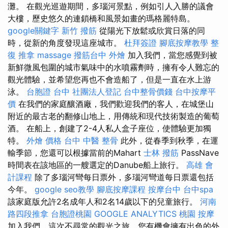
灘。 在觀光巡遊期間，多瑙河景點，例如引人入勝的議會
大樓，歷史悠久的連鎖橋和風景如畫的瑪格麗特島。
google關鍵字
新竹 撥筋
從陽光下放鬆或欣賞日落的同
時，從新的角度發現這座城市。
杜拜簽證
腳底按摩教學
整
復 推拿
massage
撥筋台中
外燴
加入我們，當您感覺到被
新鮮微風包圍的城市氣味中的水噴霧劑時，擁有令人難忘的
觀光體驗，並希望您再也不會造船了，但是一直在水上游
泳。
台胞證 台中
社團法人登記
台中整骨價錢
台中按摩平
價
在我們的家庭釀酒廠，我們歡迎我們的客人，在城堡山
附近的最古老的翻修山地上，用傳統和現代技術製造的葡萄
酒。 在船上，創建了2-4人私人盒子座位，使體驗更加獨
特。
外燴 價格
台中 中醫 整骨
此外，從春季到秋季，在運
輸季節，您還可以根據當前的Mahart
士林 撥筋
PassNave
時間表在該地區的一艘選定的Danube船上旅行。
高雄 會
計課程
除了多瑙河彎每日票外，多瑙河彎道每日票還包括
今年。
google seo教學
腳底按摩課程
按摩台中
台中spa
該家庭版允許2名成年人和2名14歲以下的兒童旅行。
河南
路四段推拿
台胞證桃園
GOOGLE ANALYTICS
桃園 按摩
加入我們，這次不尋常的觀光之旅，您有機會擁有出色的外