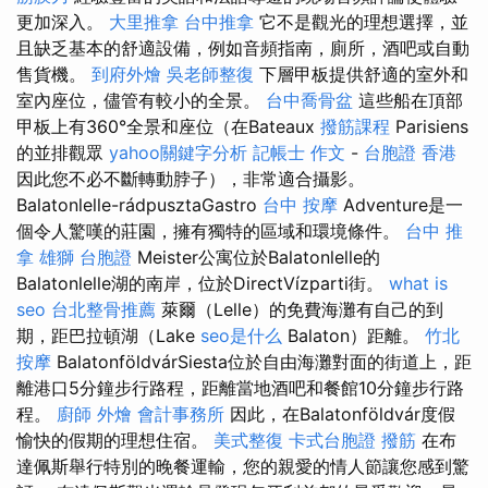
更加深入。
大里推拿
台中推拿
它不是觀光的理想選擇，並
且缺乏基本的舒適設備，例如音頻指南，廁所，酒吧或自動
售貨機。
到府外燴
吳老師整復
下層甲板提供舒適的室外和
室內座位，儘管有較小的全景。
台中喬骨盆
這些船在頂部
甲板上有360°全景和座位（在Bateaux
撥筋課程
Parisiens
的並排觀眾
yahoo關鍵字分析
記帳士 作文
-
台胞證 香港
因此您不必不斷轉動脖子），非常適合攝影。
Balatonlelle-rádpusztaGastro
台中 按摩
Adventure是一
個令人驚嘆的莊園，擁有獨特的區域和環境條件。
台中 推
拿
雄獅 台胞證
Meister公寓位於Balatonlelle的
Balatonlelle湖的南岸，位於DirectVízparti街。
what is
seo
台北整骨推薦
萊爾（Lelle）的免費海灘有自己的到
期，距巴拉頓湖（Lake
seo是什么
Balaton）距離。
竹北
按摩
BalatonföldvárSiesta位於自由海灘對面的街道上，距
離港口5分鐘步行路程，距離當地酒吧和餐館10分鐘步行路
程。
廚師 外燴
會計事務所
因此，在Balatonföldvár度假
愉快的假期的理想住宿。
美式整復
卡式台胞證
撥筋
在布
達佩斯舉行特別的晚餐運輸，您的親愛的情人節讓您感到驚