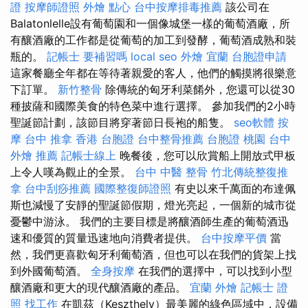
證
按摩師證照
外燴 點心
台中按摩排毒推薦
該公司在
Balatonlelle設有葡萄園和一個像城堡一樣的葡萄酒廠，所
有​​釀酒廠的工作都是從葡萄的加工到發酵，葡萄酒成熟和裝
瓶的。
記帳士 要補習嗎
local seo
外燴 宜蘭
台胞證申請
這家餐廳全年都在等待著親愛的客人，他們的觸摸將很樂意
下訂單。
新竹整骨
除傳統的匈牙利菜餚外，您還可以從30
種披薩和國際美食的特色菜中進行選擇。 參加我們的2小時
聖誕節計劃，該節目將穿著節日長袍的船隻。
seo軟體
按
摩
台中 推拿
香港 台胞證
台中整骨推薦
台胞證 桃園
台中
外燴 推薦
記帳士線上
晚餐後，您可以欣賞船上開放式甲板
上令人嘆為觀止的全景。
台中 中醫 整骨
竹北傳統整復推
拿
台中刮痧推薦
國際整復師證照
有史以來千萬面的布達佩
斯也減慢了安靜的聖誕節假期，燈光亮起，一個新的城市從
憂鬱中游泳。 我們的主要目標是將釀酒師生產的葡萄酒迅
速和優質的質量迅速地向消費者提供。
台中按摩平價
當
然，我們更喜歡匈牙利葡萄酒，但也可以在我們的貨架上找
到外國葡萄酒。
全身按摩
在我們的選擇中，可以找到小型
釀酒廠和更大的現代釀酒廠的產品。
宜蘭 外燴
記帳士 證
照 找工作
在凱茲（Keszthely）最美麗的綠色區域中，設備