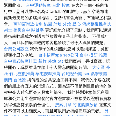
返回此處。
台中運動按摩
台北 按摩
在大約一個小時的旅
行中，您可以乘坐名為Citadella的船旅行，該船穿過布達
佩斯最美麗的多瑙河地區，包括格雷舍姆宮，布達城堡和議
會。
萬和宮附近推拿
桃園 外燴
外燴 點心
傳統整復推拿技
術士
整復台中
關鍵字
更詳細地介紹了景點，我們可以通過
將指南翻譯成六種語言並放置在桌子上的指南。 不僅成年
人，而且我們最年輕的乘客也發現了最令人興奮的樂趣。
台灣公司設立
我們孩子的船划船到您可以遇到海盜，魔術
師和小丑的水域。
台中按摩spa
seo公司
台中 撥筋 推薦
台中泰式按摩排毒
新竹 外燴 ptt
我們魔術，尋找寶藏，玩
得開心，玩耍並花在船上令人難忘的開朗時間。
大安區 外
燴
竹北整復推薦
草屯按摩推薦
台胞證台南
seo點擊軟體
澳門 台胞證
與傳統的公共交通工具不同，我們的乘客在我
們的船上有宜人的消遣方式，因為這不僅是到達目的地的旅
程中令人難忘而令人興奮的部分。 我們特別注意匈牙利國
庫和公共衛生證書籤發的官方證書將不被接受以證明有資格
獲得優惠符號票的合理性。
搜索引擎
竹北筋膜放鬆
這些文
件不僅可以由殘疾人，而且可以用於持續疾病的患者。
外