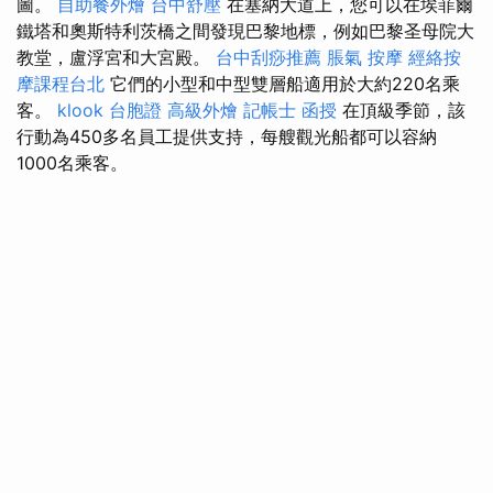
圖。
自助餐外燴
台中舒壓
在塞納大道上，您可以在埃菲爾
鐵塔和奧斯特利茨橋之間發現巴黎地標，例如巴黎圣母院大
教堂，盧浮宮和大宮殿。
台中刮痧推薦
脹氣 按摩
經絡按
摩課程台北
它們的小型和中型雙層船適用於大約220名乘
客。
klook 台胞證
高級外燴
記帳士 函授
在頂級季節，該
行動為450多名員工提供支持，每艘觀光船都可以容納
1000名乘客。