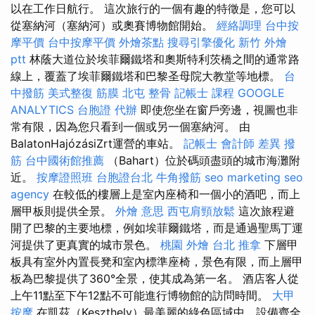
以在工作日航行。 這次旅行的一個有趣的特徵是，您可以
從塞納河（塞納河）或奧賽博物館開始。
經絡調理
台中按
摩平價
台中按摩平價
外燴茶點
搜尋引擎優化
新竹 外燴
ptt
林蔭大道位於埃菲爾鐵塔和奧斯特利茨橋之間的通常路
線上，覆蓋了埃菲爾鐵塔和巴黎圣母院大教堂等地標。
台
中撥筋
美式整復 筋膜
北屯 整骨
記帳士 課程
GOOGLE
ANALYTICS
台胞證 代辦
即使您坐在窗戶旁邊，視圖也非
常有限，因為您只看到一個或另一個塞納河。 由
BalatonHajózásiZrt運營的車站。
記帳士 會計師 差異
撥
筋
台中國術館推薦
（Bahart）位於碼頭盡頭的城市海灘附
近。
按摩證照班
台胞證台北
牛角撥筋
seo marketing
seo
agency
在較低的樓層上是室內座椅和一個小的酒吧，而上
層甲板則提供全景。
外燴 意思
西屯肩頸放鬆
這次旅程避
開了巴黎的主要地標，例如埃菲爾鐵塔，而是通過聖馬丁運
河提供了更真實的城市景色。
桃園 外燴
台北 推拿
下層甲
板具有室外內置長凳和室內標準座椅，景色有限，而上層甲
板為巴黎提供了360°全景，使其成為第一名。 酒店客人從
上午11點至下午12點不可能進行博物館的訪問時間。
大甲
按摩
在凱茲（Keszthely）最美麗的綠色區域中，設備齊全