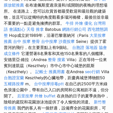
膜放鬆推薦
在布達佩斯度過浪漫和/或開朗的夜晚的理想場
所。 在道路上，您可以欣賞首都最受歡迎和最壯觀的建築
物，並且可以從獨特的角度觀看多瑙河橋樑，最後但並非最
不重要的一點是避免擁擠的群眾。
牛排 外燴
優化 台灣用
語
會議點心
天母 推拿
Batobus
網路行銷公司
西屯體態調
整
Hop成立於1989年，沿著巴黎塞納河（Paris
大里按摩
推薦
台中 按摩 整骨
台中按摩
沙鹿按摩
Seine）提供了霍
普河的飛行，在主要景點上有9個站。
台胞證 落地簽
協會
成立條件
它運營著8名乘客和其他150名乘客的八個艦隊。
安德里亞·維拉（Andrea
整骨
搜索
Villa）正在等待一位來
賓到達凱茲（Keszthely）市中心市中心城堡的凱斯
（Keszthely）。
記帳士 推薦用書
在Andrea
seo行銷
Villa
台胞證宜蘭
Keszthely的心臟地帶，距慶典城堡博物館50
五權路按摩
m。
台中按摩排毒ptt
在自己的2500平方米綠
色浪漫公園中，帶有自己入口的房間和公寓相距不遠，但分
開了。
后里按摩
外燴 buffet
在炎熱的日子的夏季炎熱中，
陰暗的庭院和花園游泳池提供了令人愉悅的消遣。
新竹整
骨推薦
我們的客人有一個舒適，設備齊全的花園廚房，可