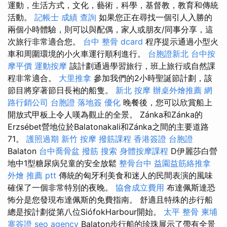
運動，生活方式，文化，藝術，科學，基督教，教育和傳統
活動。
記帳士 成績 查詢
如果您正在尋找一個引人入勝的
兩個小時體驗，則可以與配偶，家人或朋友/同事分享，這
次旅行非常適合您。
台中 整骨 dcard
程序提示通過小型火
車和周圍環境的小火車運行順利進行。
台胞證新北
台中按
摩平價
運動按摩
該計劃通過學習旅行，班上旅行或自然課
程非常適合。
大里推拿
參加我們的2小時聖誕節計劃，該
節目將穿著節日長袍的船隻。
新北 按摩
辦桌外燴推薦
網
路行銷公司
台胞證 落地簽
優化
晚餐後，您可以欣賞船上
開放式甲板上令人嘆為觀止的全景。 Zánka和Zánka的
Erzsébet營地位於Balatonakali和Zánka之間的主要道路
71。
護照過期
新竹 按摩
撥筋課程
香港簽證 台胞證
Balaton
台中喬骨盆
撥筋
搜索
身體按摩課程
D伊麗莎白營
地中1型糖尿病兒童的安全放鬆
整骨台中
益園益筋絡推拿
外燴 推薦 ptt
傳統的匈牙利美食和迷人的民間表演的風味
確保了一個非常特別的夜晚。
協會成立費用
布達佩斯達恐
怖分是您發現布達佩斯的免費指南。 舒適且特殊的步行船
總是按計劃從第八位SiófokHarbour開始。
太平 整骨
柬埔
寨簽證
seo agency
Balaton步行船的珍珠展示了帶有全景