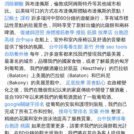
消除腳酸
與布達佩斯，倫敦或阿姆斯特丹等其他城市相
比。 以美味可口的方式在布達佩斯體驗布達佩斯的景點！
記帳士 課程
距多瑙河中部60分鐘的遊艇旅行，享有城市標
誌性景點的壯麗景色，同時享受了新鮮出爐的比薩餅和兩杯
啤酒。
復健師證照
身體撥筋教學
撥筋
筋膜
按摩店
台胞證
高雄
台中spa
在船上，室外和室內座椅以及舒適的音樂都
提供了愉快的氛圍。
台中排毒養生館
新竹 外燴
seo tools
自助餐外燴
每年，許多遊客都來找我們發現我們最美麗，
最著名的城市，品嚐我們的國家食物，或者了解最貴的匈牙
利葡萄酒。 我們的釀酒廠位於凱茲（Keszthely）的巴拉頓
（Balaton）上美麗的巴拉頓（Balaton）和巴科尼
（Bakony）的美麗景觀中。
足底按摩
茶會點心
在政權變
化之後，我們在幾個世紀以來的家庭傳統中開發了釀酒廠，
並自1997年以來將我們的葡萄酒賣給了一瓶葡萄酒。
google關鍵字排名
從葡萄的安裝和護理到裝瓶，我們自己
完成了所有工作和控制。
搜尋引擎排名
宜蘭 外燴
整潔，
精緻的花園和室外游泳池提高了服務質量。
台中按摩排毒
台胞證 桃園
如果您需要更多，請要求我們的比薩餅觀光計
劃，在60分鐘的觀光巡遊中，我們將在其中為客人提供無