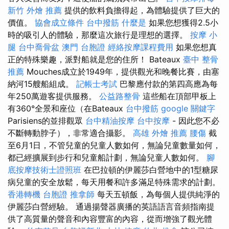
新竹 外燴 推薦
提供的飲料負擔得起，為體驗提供了巨大的
價值。
協會成立條件
台中撥筋
什麼是
如果您想獲得2.5小
時的吸引人的體驗，那麼這次旅行是理想的選擇。
按摩 小
腿
台中喬骨盆
澳門 台胞證
經絡按摩課程費用
如果您想真
正的特殊樂趣，派對船就是您的住所！ Bateaux
臺中 整骨
推薦
Mouches成立於1949年，提供觀光和晚餐比賽，由塞
納河15艘船組成。
記帳士考試
巴黎應付款的第四高應為每
年250萬遊客提供服務。
公益路整骨
這些船在頂部甲板上
有360°全景和座位（在Bateaux
台中撥筋
google 關鍵字
Parisiens的並排觀眾
台中精油按摩
台中按摩
- 因此您不必
不斷轉動脖子），非常適合攝影。
高雄 外燴 推薦
腰傷
截
至6月1日，不管兒童的兒童人數如何，無論兒童數量如何，
都已經擴展到步行和兒童船計劃，無論兒童人數如何。
腳
底按摩技術士證照班
在巴拉頓的伊麗莎白營地中的1型糖尿
病兒童的安全放鬆，每天用餐和許多滿足特殊需求的計劃。
香港轉機 台胞證
推拿師
每天五頓飯，為每個人提供純淨的
伊麗莎白營經驗。 通過揚聲器廣播的英語語言音頻指南提
供了高質量的聲音和內容豐富的內容，從而增強了觀光體