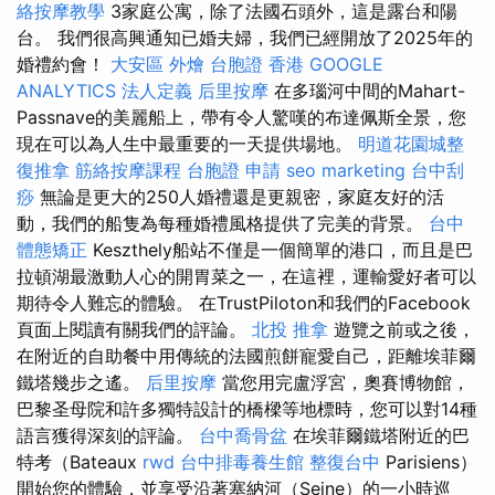
絡按摩教學
3家庭公寓，除了法國石頭外，這是露台和陽
台。 我們很高興通知已婚夫婦，我們已經開放了2025年的
婚禮約會！
大安區 外燴
台胞證 香港
GOOGLE
ANALYTICS
法人定義
后里按摩
在多瑙河中間的Mahart-
Passnave的美麗船上，帶有令人驚嘆的布達佩斯全景，您
現在可以為人生中最重要的一天提供場地。
明道花園城整
復推拿
筋絡按摩課程
台胞證 申請
seo marketing
台中刮
痧
無論是更大的250人婚禮還是更親密，家庭友好的活
動，我們的船隻為每種婚禮風格提供了完美的背景。
台中
體態矯正
Keszthely船站不僅是一個簡單的港口，而且是巴
拉頓湖最激動人心的開胃菜之一，在這裡，運輸愛好者可以
期待令人難忘的體驗。 在TrustPiloton和我們的Facebook
頁面上閱讀有關我們的評論。
北投 推拿
遊覽之前或之後，
在附近的自助餐中用傳統的法國煎餅寵愛自己，距離埃菲爾
鐵塔幾步​​之遙。
后里按摩
當您用完盧浮宮，奧賽博物館，
巴黎圣母院和許多獨特設計的橋樑等地標時，您可以對14種
語言獲得深刻的評論。
台中喬骨盆
在埃菲爾鐵塔附近的巴
特考（Bateaux
rwd
台中排毒養生館
整復台中
Parisiens）
開始您的體驗，並享受沿著塞納河（Seine）的一小時巡