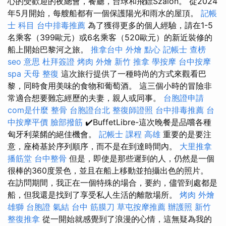
心的受歡迎的夜總會，餐廳，台球和飛鏢Szalon。 從2024
年5月開始，每艘船都有一個保護陽光和雨水的屋頂。
記帳
士 科目
台中排毒推薦
為了獲得更多的個人經驗，請在1-5
名乘客（399歐元）或6名乘客（520歐元）的新近裝修的
船上開始巴黎河之旅。
推拿台中
外燴 點心
記帳士 查榜
seo 意思
杜拜簽證
烤肉 外燴
新竹 推拿
學按摩
台中按摩
spa
天母 整復
這次旅行提供了一種時尚的方式來觀看巴
黎，同時食用美味的食物和葡萄酒。 這三個小時的冒險非
常適合想要難忘經歷的夫妻，親人或同事。
台胞證申請
com是什麼
整骨
台胞證台北
整復師證照
台中排毒推薦
台
中按摩平價
臉部撥筋
✔️BuffetLibre-這次晚餐是品嚐各種
匈牙利菜餚的絕佳機會。
記帳士 課程 高雄
重要的是要注
意，座椅基於序列順序，而不是在到達時間內。
大里推拿
播筋堂
台中整骨
但是，即使是那些遲到的人，仍然是一個
很棒的360度景色，並且在船上移動並拍攝出色的照片。
在訪問期間，我正在一個特殊的場合，要約，儘管到處都是
船，但我還是找到了享受私人生活的離散場所。
烤肉 外燴
雄獅 台胞證
氣結
台中 筋膜刀
草屯按摩推薦
辦護照
新竹
整復推拿
從一開始就感覺到了浪漫的心情，這無疑為我的