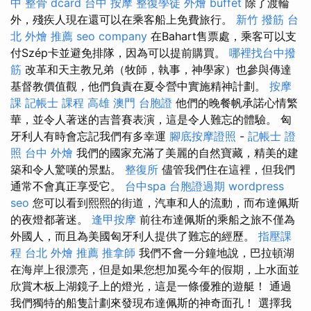
中 整骨 dcard
台中 按摩
整復學徒
外燴 buffet
除了渡輪
外，殘疾人現在還可以在乘客船上免費旅行。
新竹 撥筋
台
北 外燴 推薦
seo company
在Bahart售票處，乘客可以支
付Szép卡並避免排隊，因為可以提前購買。
哪裡找台中撥
筋
改革和天主教兄弟（牧師，執事，神學家）也參與傳達
基督教價值觀，他們負責在夏令營中實施精神計劃。
按摩
課
記帳士 課程 高雄
澳門 台胞證
他們的晚餐帆承諾心情繁
華，並令人著迷的吉普賽表演，這是令人難忘的體驗。 匈
牙利人有時會忘記我們有多幸運
腳底按摩證照
-
記帳士 證
照
台中 外燴
我們的國家充滿了美麗的自然寶藏，精美的建
築和令人驚嘆的景點。
整復所
儘管我們住在這裡，但我們
通常不會真正享受它。
台中spa
台胞證過期
wordpress
seo
您可以看到熙熙的街道，汽車和人的流動，而布達佩斯
的夜燈都著迷。
逢甲按摩
前往布達佩斯的乘船之旅不僅為
外國​​人，而且為美國匈牙利人提供了難忘的經歷。
指壓課
程
台北 外燴 推薦
推拿師
我們不會一分鐘地說，巴拉頓湖
在海岸上很漂亮，但是如果您想加冕今年的假期，上水面並
欣賞木板上湖鏡子上的燈光，這是一條優雅的遊艇！ 通過
我們獨特的船隻計劃來發現布達佩斯的神奇面孔！ 選擇我