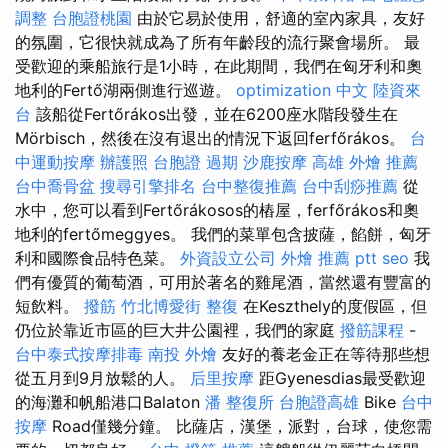
調整
台胞證桃園
由於它易於使用，舒適的室內家具，友好
的氛圍，它很快就成為了所有年齡段的流行聚會場所。 最
受歡迎的乘船旅行是1小時，在此期間，我們在匈牙利和奧
地利的Fertő湖兩側進行巡遊。
optimization 中文
陸資來
台
該船從Fertőrákos出發，並在6200座水階段發生在
Mörbisch，然後在沒有退出的情況下返回ferfőrákos。
台
中運動按摩
辦護照
台胞證 過期
沙鹿按摩
高雄 外燴 推薦
台中喬骨盆
搜尋引擎排名
台中整復推薦
台中刮痧推薦
從
水中，您可以看到Fertőrákosos的樁屋，ferfőrákos和奧
地利的fertőmeggyes。 我們的菜單包含披薩，餡餅，匈牙
利和國際食品特色菜。
外資設立公司
外燴 推薦 ptt
seo
我
們有優質的葡萄酒，可用於著名的雞尾酒，當然還有豐富的
短飲料。
撥筋
竹北博愛街 整復
在Keszthely的度假區，但
仍位於靠近市區的巨大井公園裡，我們的家庭
撥筋課程
-
台中泰式按摩排毒
南投 外燴
友好的養老金正在等待那些想
從五月到9月放鬆的人。
后里按摩
距Gyenesdias最受歡迎
的海灘和帆船港口Balaton
潘 整復所
台胞證高雄
Bike
台中
按摩
Road僅幾分鐘。 比薩店，漢堡，派對，台球，使您需