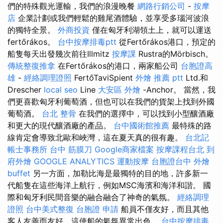
們的特殊觀光運輸，我們的浪漫晚餐
網路行銷公司
-
按摩
店
企業計劃或我們輕鬆的雞尾酒體驗，並享受多瑙河波浪
的獨特全景。
外商投資
僅在匈牙利湖領土上，就可以運送
fertőrákos。
台中按摩排毒ptt
從Fertőrákos港口，預定的
船隻每天出發幾次前往Illmitz
按摩課
Rustra的Mörbisch。
傳統整復推拿
在Fertőrákos的港口，兩家船公司
台胞證高
雄
-
經絡調理證照
FertőTaviSpient
外燴 推薦 ptt
Ltd.和
Drescher
local seo
Line
大安區 外燴
-Anchor。 當然，我
們更喜歡匈牙利葡萄酒，但也可以在我們的貨架上找到外國
葡萄酒。
台北 整骨
在我們的選擇中，可以找到小型釀酒廠
和更大的現代釀酒廠的產品。
台中國術館推薦
最特殊的路
線肯定會導致北歐和峽灣，這在夏天真的很有趣。
台北記
帳士事務所
台中 筋膜刀
Google商家檔案
按摩課程台北
到
府外燴
GOOGLE ANALYTICS
運動按摩
台胞證台中
外燴
buffet
另一方面，加勒比海是最獨特的目的地，許多新一
代船隻在這些海洋上航行，例如MSC海濱和海洋和諧。 國
際和匈牙利民間音樂的融合融合了神奇的氣氛。
經絡調理
證照
台中美式整復
台胞證 申請
船員不僅友好，而且其他
客人友善而友好，這使船的氣氛異常出色。
台中按摩排毒