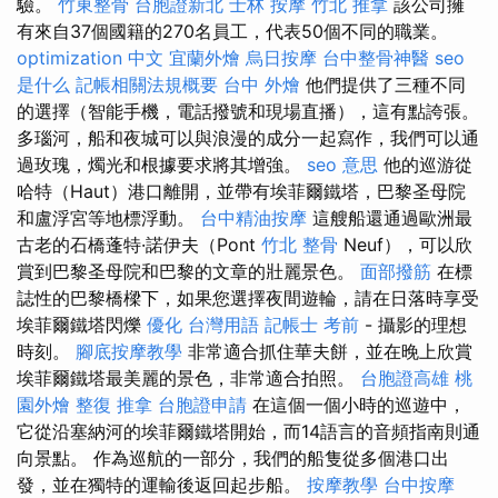
驗。
竹東整骨
台胞證新北
士林 按摩
竹北 推拿
該公司擁
有來自37個國籍的270名員工，代表50個不同的職業。
optimization 中文
宜蘭外燴
烏日按摩
台中整骨神醫
seo
是什么
記帳相關法規概要
台中 外燴
他們提供了三種不同
的選擇（智能手機，電話撥號和現場直播），這有點誇張。
多瑙河，船和夜城可以與浪漫的成分一起寫作，我們可以通
過玫瑰，燭光和根據要求將其增強。
seo 意思
他的巡游從
哈特（Haut）港口離開，並帶有埃菲爾鐵塔，巴黎圣母院
和盧浮宮等地標浮動。
台中精油按摩
這艘船還通過歐洲最
古老的石橋蓬特·諾伊夫（Pont
竹北 整骨
Neuf），可以欣
賞到巴黎圣母院和巴黎的文章的壯麗景色。
面部撥筋
在標
誌性的巴黎橋樑下，如果您選擇夜間遊輪，請在日落時享受
埃菲爾鐵塔閃爍
優化 台灣用語
記帳士 考前
- 攝影的理想
時刻。
腳底按摩教學
非常適合抓住華夫餅，並在晚上欣賞
埃菲爾鐵塔最美麗的景色，非常適合拍照。
台胞證高雄
桃
園外燴
整復 推拿
台胞證申請
在這個一個小時的巡遊中，
它從沿塞納河的埃菲爾鐵塔開始，而14語言的音頻指南則通
向景點。 作為巡航的一部分，我們的船隻從多個港口出
發，並在獨特的運輸後返回起步船。
按摩教學
台中按摩