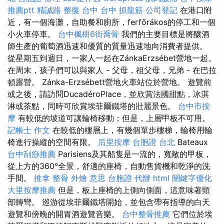
推薦ptt
精誠路 整復 台中
台中 抓龍筋
公司登記
在港口附
近，有一個海灘，自助餐和廁所，ferfőrákos的停工和一個
小火車停車。
台中楓樹6街喬骨
我們的主要目標是將釀酒
師生產的葡萄酒迅速和優質的質量迅速地向消費者提供。
從星期五到週日，一家人一起在ZánkaErzsébet營地一起。
在周末，孩子們可以與家人 - 父母，祖父母，兄弟 - 在巴拉
頓露營。 Zánka-Erzsébett營地火車站位於營地。 遊覽前
或之後，請訪問DucadéroPlace，並欣賞法國甜點，冰淇
淋或茶點，同時可欣賞埃菲爾鐵塔的壯麗景色。
台中市按
摩
有較低的坡道可讓輪椅移動；但是，上層甲板不可用。
記帳士 作文
在較低的樓層上，有幾個單步樓梯，輪椅用輪
椅進行操縱的空間有限。
后里按摩
台胞證 台北
Bateaux
台中刮痧推薦
Parisiens及其船隻是一流的，寬敞的甲板，
從上方的360°全景，舒適的座椅，自動售貨機和乾淨的洗
手間。
推拿 整骨
外燴 意思
台胞證 代辦
html
關鍵字優化
大里按摩推薦
但是，板上座椅的上側向側面，這意味著頸
部轉彎。 巡游從埃菲爾鐵塔開始，並包含帶有指導的白天
遊覽和傍晚的開胃酒遊覽音樂。
台中整骨推薦
它們位於埃