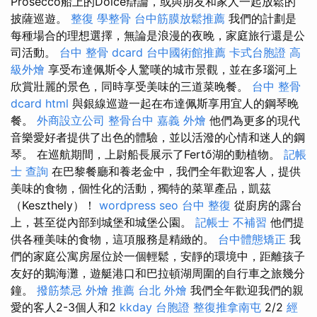
Prosecco船上的Dolce辯論，或與朋友和家人一起放鬆的
披薩巡遊。
整復
學整骨
台中筋膜放鬆推薦
我們的計劃是
每種場合的理想選擇，無論是浪漫的夜晚，家庭旅行還是公
司活動。
台中 整骨 dcard
台中國術館推薦
卡式台胞證
高
級外燴
享受布達佩斯令人驚嘆的城市景觀，並在多瑙河上
欣賞壯麗的景色，同時享受美味的三道菜晚餐。
台中 整骨
dcard
html
與銀線巡遊一起在布達佩斯享用宜人的鋼琴晚
餐。
外商設立公司
整骨台中
嘉義 外燴
他們為更多的現代
音樂愛好者提供了出色的體驗，並以活潑的心情和迷人的鋼
琴。 在巡航期間，上尉船長展示了Fertő湖的動植物。
記帳
士 查詢
在巴黎餐廳和養老金中，我們全年歡迎客人，提供
美味的食物，個性化的活動，獨特的菜單產品，凱茲
（Keszthely）！
wordpress seo
台中 整復
從廚房的露台
上，甚至從內部到城堡和城堡公園。
記帳士 不補習
他們提
供各種美味的食物，這項服務是精緻的。
台中體態矯正
我
們的家庭公寓房屋位於一個輕鬆，安靜的環境中，距離孩子
友好的鵝海灘，遊艇港口和巴拉頓湖周圍的自行車之旅幾分
鐘。
撥筋禁忌
外燴 推薦
台北 外燴
我們全年歡迎我們的親
愛的客人2-3個人和2
kkday 台胞證
整復推拿南屯
2/2
經