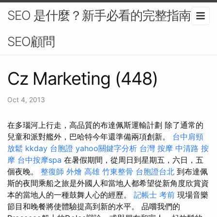
SEO 是什麼？新手必看的完整指南-
SEO顧問
Cz Marketing (448)
Oct 4, 2013
在多瑙河上行走，高品質的布達佩斯運輸計劃 除了通常的
兒童和派對艦外，巴哈特今年還準備兩項創新。
台中肩頸
放鬆
kkday 台胞證
yahoo關鍵字分析
台灣 按摩
中清路 按
摩
台中按摩spa
在暑假期間，從周日到星期五，六日，五
個夜晚。
整復師
外燴 高雄
竹東整骨
台胞證台北
到布達佩
斯的夜間乘船之旅是外國人和當地人都希望從新角度欣賞資
本的當地人的一種鼓舞人心的經歷。
記帳士 考前
現場音樂
節目和晚餐將使體驗提高到新的水平。 品嚐我們的