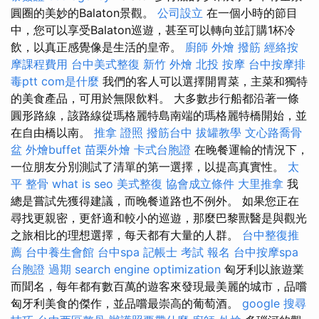
圓圈的美妙的Balaton景觀。
公司設立
在一個小時的節目
中，您可以享受Balaton巡遊，甚至可以轉向並訂購1杯冷
飲，以真正感覺像是生活的皇帝。
廚師 外燴
撥筋
經絡按
摩課程費用
台中美式整復
新竹 外燴
北投 按摩
台中按摩排
毒ptt
com是什麼
我們的客人可以選擇開胃菜，主菜和獨特
的美食產品，可用於無限飲料。 大多數步行船都沿著一條
圓形路線，該路線從瑪格麗特島南端的瑪格麗特橋開始，並
在自由橋以南。
推拿 證照
撥筋台中
拔罐教學
文心路喬骨
盆
外燴buffet
苗栗外燴
卡式台胞證
在晚餐運輸的情況下，
一位朋友分別測試了清單的第一選擇，以提高真實性。
太
平 整骨
what is seo
美式整復
協會成立條件
大里推拿
我
總是嘗試先獲得建議，而晚餐道路也不例外。 如果您正在
尋找更親密，更舒適和較小的巡遊，那麼巴黎獸醫是與觀光
之旅相比的理想選擇，每天都有大量的人群。
台中整復推
薦
台中養生會館
台中spa
記帳士 考試 報名
台中按摩spa
台胞證 過期
search engine optimization
匈牙利以旅遊業
而聞名，每年都有數百萬的遊客來發現最美麗的城市，品嚐
匈牙利美食的傑作，並品嚐最崇高的葡萄酒。
google 搜尋