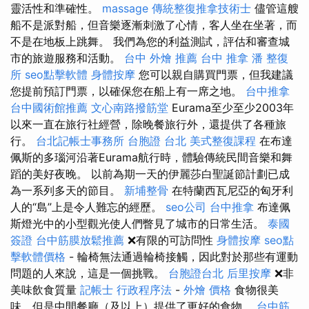
靈活性和準確性。
massage
傳統整復推拿技術士
儘管這艘
船不是派對船，但音樂逐漸刺激了心情，客人坐在坐著，而
不是在地板上跳舞。 我們為您的利益測試，評估和審查城
市的旅遊服務和活動。
台中 外燴 推薦
台中 推拿
潘 整復
所
seo點擊軟體
身體按摩
您可以親自購買門票，但我建議
您提前預訂門票，以確保您在船上有一席之地。
台中推拿
台中國術館推薦
文心南路撥筋堂
Eurama至少至少2003年
以來一直在旅行社經營，除晚餐旅行外，還提供了各種旅
行。
台北記帳士事務所
台胞證 台北
美式整復課程
在布達
佩斯的多瑙河沿著Eurama航行時，體驗傳統民間音樂和舞
蹈的美好夜晚。 以前為期一天的伊麗莎白聖誕節計劃已成
為一系列多天的節目。
新埔整骨
在特蘭西瓦尼亞的匈牙利
人的“島”上是令人難忘的經歷。
seo公司
台中推拿
布達佩
斯燈光中的小型觀光使人們瞥見了城市的日常生活。
泰國
簽證
台中筋膜放鬆推薦
❌有限的可訪問性
身體按摩
seo點
擊軟體價格
- 輪椅無法通過輪椅接觸，因此對於那些有運動
問題的人來說，這是一個挑戰。
台胞證台北
后里按摩
❌非
美味飲食質量
記帳士 行政程序法
-
外燴 價格
食物很美
味，但是中間餐廳（及以上）提供了更好的食物。
台中筋