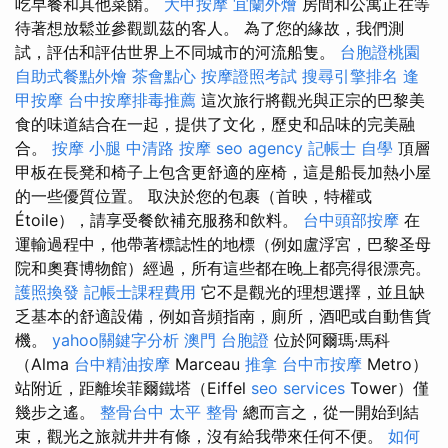
吃早餐和其他菜餚。
大甲按摩
宜蘭外燴
房間和公寓正在等
待著想放鬆並參觀凱茲的客人。 為了您的緣故，我們測
試，評估和評估世界上不同城市的河流船隻。
台胞證桃園
自助式餐點外燴
茶會點心
按摩證照考試
搜尋引擎排名
逢
甲按摩
台中按摩排毒推薦
這次旅行將觀光與正宗的巴黎美
食的味道結合在一起，提供了文化，歷史和品味的完美融
合。
按摩 小腿
中清路 按摩
seo agency
記帳士 自學
頂層
甲板在長凳和椅子上包含更舒適的座椅，這是船長加熱小屋
的一些優質位置。 取決於您的包裹（首映，特權或
Étoile），請享受餐飲補充服務和飲料。
台中頭部按摩
在
運輸過程中，他帶著標誌性的地標（例如盧浮宮，巴黎圣母
院和奧賽博物館）經過，所有這些都在晚上都亮得很漂亮。
護照換發
記帳士課程費用
它不是觀光的理想選擇，並且缺
乏基本的舒適設備，例如音頻指南，廁所，酒吧或自動售貨
機。
yahoo關鍵字分析
澳門 台胞證
位於阿爾瑪·馬科
（Alma
台中精油按摩
Marceau
推拿
台中市按摩
Metro）
站附近，距離埃菲爾鐵塔（Eiffel
seo services
Tower）僅
幾步之遙。
整骨台中
太平 整骨
總而言之，從一開始到結
束，觀光之旅就井井有條，沒有給我帶來任何不便。
如何