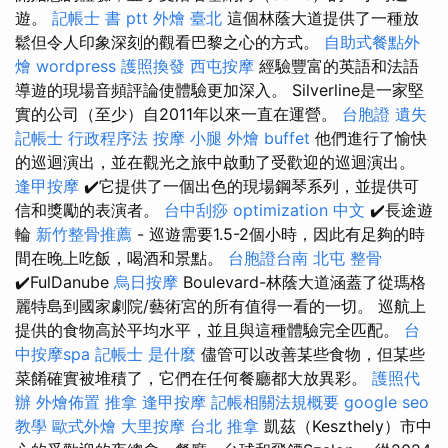
遊。
記帳士 書 ptt
外燴 臺北
這個林蔭大道提供了一種放
鬆但令人印象深刻的觀看巴黎之心的方式。
自助式餐點外
燴
wordpress
護照換發
西屯按摩
經驗豐富的英語和法語
導遊的現場音頻評論使體驗更加深入。 Silverline是一家堅
實的公司（至少）自2011年以來一直在運營。
台胞證 遺失
記帳士 行政程序法
按摩 小腿
外燴 buffet
他們進行了愉快
的巡迴演出，並在觀光之旅中啟動了受歡迎的巡迴演出。
逢甲按摩
✔️它提供了一個出色的現場鋼琴系列，並提供可
信和獎勵的表演者。
台中刮痧
optimization 中文
✔️長途遊
輪
新竹整骨推薦
- 巡遊需要1.5-2個小時，因此有足夠的時
間在晚上吃飯，喝酒和景點。
台胞證台南
北屯 整骨
✔️FulDanube
烏日按摩
Boulevard-林蔭大道涵蓋了從瑪格
麗特島到國家劇院/藝術宮的所有值得一看的一切。 巡航上
提供的食物高於平均水平，並且與這種體驗完全匹配。
台
中按摩spa
記帳士 是什麼
儘管可以改善某些食物，但某些
菜餚確實被堆積了，它們在任何餐廳都大放異彩。
護照代
辦
外燴佈置
推拿
逢甲按摩
記帳相關法規概要
google seo
教學
歐式外燴
大里按摩
台北 推拿
凱茲（Keszthely）市中