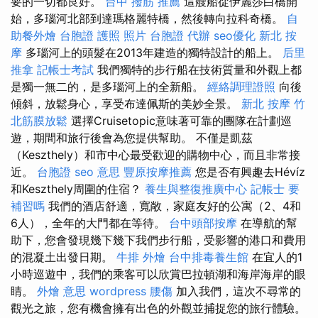
要的一切都良好。
台中 撥筋 推薦
這艘船從伊麗莎白橋開
始，多瑙河北部到達瑪格麗特橋，然後轉向拉科奇橋。
自
助餐外燴
台胞證 護照 照片
台胞證 代辦
seo優化
新北 按
摩
多瑙河上的頭髮在2013年建造的獨特設計的船上。
后里
推拿
記帳士考試
我們獨特的步行船在技術質量和外觀上都
是獨一無二的，是多瑙河上的全新船。
經絡調理證照
向後
傾斜，放鬆身心，享受布達佩斯的美妙全景。
新北 按摩
竹
北筋膜放鬆
選擇Cruisetopic意味著可靠的團隊在計劃巡
遊，期間和旅行後會為您提供幫助。 不僅是凱茲
（Keszthely）和市中心最受歡迎的購物中心，而且非常接
近。
台胞證
seo 意思
豐原按摩推薦
您是否有興趣去Hévíz
和Keszthely周圍的住宿？
養生與整復推廣中心
記帳士 要
補習嗎
我們的酒店舒適，寬敞，家庭友好的公寓（2、4和
6人），全年的大門都在等待。
台中頭部按摩
在導航的幫
助下，您會發現幾下幾下我們步行船，受影響的港口和費用
的混凝土出發日期。
牛排 外燴
台中排毒養生館
在宜人的1
小時巡遊中，我們的乘客可以欣賞巴拉頓湖和海岸海岸的眼
睛。
外燴 意思
wordpress
腰傷
加入我們，這次不尋常的
觀光之旅，您有機會擁有出色的外觀並捕捉您的旅行體驗。