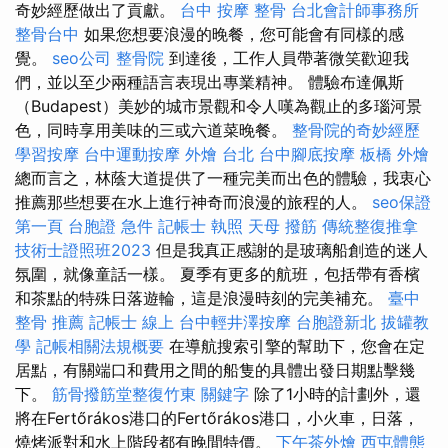
奇妙經歷做出了貢獻。
台中 按摩 整骨
台北會計師事務所
整骨台中
如果您想要浪漫的晚餐，您可能會有同樣的感
覺。
seo公司
整骨院
到達後，工作人員帶著微笑歡迎我
們，並以至少兩種語言表現出專業精神。 體驗布達佩斯
（Budapest）美妙的城市景觀和令人嘆為觀止的多瑙河景
色，同時享用美味的三或六道菜晚餐。
整骨院的奇妙經歷
學習按摩
台中運動按摩
外燴 台北
台中腳底按摩
板橋 外燴
總而言之，林蔭大道提供了一種完美而出色的體驗，我衷心
推薦那些想要在水上進行神奇而浪漫的旅程的人。
seo保證
第一頁
台胞證 急件
記帳士 執照
天母 撥筋
傳統整復推拿
技術士證照班2023
但是我真正感謝的是玻璃船創造的迷人
氛圍，就像童話一樣。 夏季有更多的航班，包括帶有香檳
和茶點的特殊日落遊輪，這是浪漫時刻的完美補充。
臺中
整骨 推薦
記帳士 線上
台中輕井澤按摩
台胞證新北
拔罐教
學
記帳相關法規概要
在導航搜索引擎的幫助下，您會在定
居點，有關端口和費用之間的船隻的具體出發日期點擊幾
下。
筋骨撥筋堂整復竹東
關鍵字
除了1小時的計劃外，還
將在Fertőrákos港口的Fertőrákos港口，小火車，日落，
燒烤派對和水上階段都有晚間特價。
下午茶外燴
西屯體態