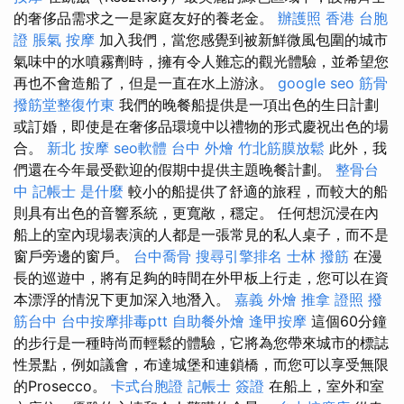
的奢侈品需求之一是家庭友好的養老金。
辦護照
香港 台胞
證
脹氣 按摩
加入我們，當您感覺到被新鮮微風包圍的城市
氣味中的水噴霧劑時，擁有令人難忘的觀光體驗，並希望您
再也不會造船了，但是一直在水上游泳。
google seo
筋骨
撥筋堂整復竹東
我們的晚餐船提供是一項出色的生日計劃
或訂婚，即使是在奢侈品環境中以禮物的形式慶祝出色的場
合。
新北 按摩
seo軟體
台中 外燴
竹北筋膜放鬆
此外，我
們還在今年最受歡迎的假期中提供主題晚餐計劃。
整骨台
中
記帳士 是什麼
較小的船提供了舒適的旅程，而較大的船
則具有出色的音響系統，更寬敞，穩定。 任何想沉浸在內
船上的室內現場表演的人都是一張常見的私人桌子，而不是
窗戶旁邊的窗戶。
台中喬骨
搜尋引擎排名
士林 撥筋
在漫
長的巡遊中，將有足夠的時間在外甲板上行走，您可以在資
本漂浮的情況下更加深入地潛入。
嘉義 外燴
推拿 證照
撥
筋台中
台中按摩排毒ptt
自助餐外燴
逢甲按摩
這個60分鐘
的步行是一種時尚而輕鬆的體驗，它將為您帶來城市的標誌
性景點，例如議會，布達城堡和連鎖橋，而您可以享受無限
的Prosecco。
卡式台胞證
記帳士 簽證
在船上，室外和室