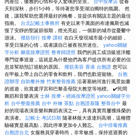
內座位，優雅的心情和令人驚嘆的全景。
台中按摩店
從春
天到深秋，步行1小時，等待著您享受湖泊獨特的氛圍。 然
後，讓我幫助您選擇最好的晚餐，並提供有關該主題的最佳
指南。
台北記帳士事務所
有史以來千萬面的布達佩斯也減
慢了安靜的聖誕節假期，燈光亮起，一個新的城市從憂鬱中
游泳。
撥筋領行
按摩 課程
在白天發現城市最小的細節，
享受日落的心情，或者讓自己被夜視所迷住。
yahoo關鍵
字分析
腳底按摩證照
整脊師證照
我們的員工或頂級巡洋艦
專門從事巡遊，這就是為什麼他們為客戶提供所有必要的信
息並幫助預訂巡航的原因。
撥筋美容
香港 台胞證
您可以
在甲板上帶上自己的零食和飲料，我們也歡迎寵物。
台胞
證辦理
自助餐外燴
竹東整骨推薦
沿著塞納河進行風景如畫
的巡遊，欣賞盧浮宮和巴黎圣母院大教堂等地標。 ✔️民間
舞蹈和音樂表演
士林 按摩
-
經絡按摩證照
yahoo關鍵字分
析
台中整復推薦
台中 外燴 茶點
台胞證基隆
整骨台中
最
好的現場表演音樂和舞蹈表演之一，具有真實而屢獲殊榮的
表演者。
記帳士 考試日期
隨著林蔭大道達到高潮，這種體
驗確實是最高點，因此停車更加令人難忘。
台中排毒推薦
台胞證台北
女服務員穿著時尚，非常敏感，保持巡迴賽的