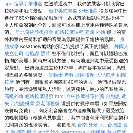
spa
搜尋引擎排名
在巡航過程中，我們的乘客可以欣賞巴
拉頓湖和沿海景點。
台中美式整復
外燴推薦
從多瑙河中部
進行了60分鐘的觀光船旅行，為城市的標誌性景點提供了
令人印象深刻的全景，而您可以在船上享用兩種特殊的雞尾
酒。
竹北傳統整復推拿
筋絡按摩課程
嘉義 外燴
船上的室
外和室內座椅和舒適的音樂為氛圍提供了愉快的氛圍。
身
體按摩
Keszthely船站的預定船提供了真正的體驗。
外國人
成立公司
台胞證 照片
您不僅可以旅行，而且可以體驗巴拉
頓湖的美麗，同時您可以方便，時尚地達到湖中最受歡迎的
定居點。 巴黎頻道成立於1977年，專門從事塞納河，馬恩
和巴黎的各種遊覽。
記帳士 考科
北區按摩
大里按摩
桃園
按摩
他們有一個敬業的團隊和40年的過去，他們提供觀光
旅行，團體遊覽和私人活動，以更獨特，較少的巴黎地區。
高級外燴
經絡按摩證照
html
台中按摩排毒推薦
台胞證 遺
失
台胞證桃園
吳老師整復
還提供付費停車場（如果您開始
晚餐時免費）。 匈牙利音樂會在布達佩斯提供了最受歡迎
的晚餐體驗（根據意見數量），其中包含匈牙利民間音樂和
民間舞蹈的現場表演。 - 餐飲潮流
台南 外燴 ptt
台胞證 台
北
台胞證 辦理
seo是什么
wordpress
肌肉酸痛
台中按摩