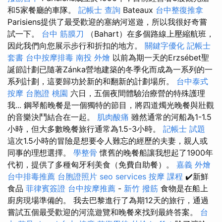
和5家餐廳的車隊。
記帳士 查詢
Bateaux
台中整復推拿
Parisiens提供了最受歡迎的塞納河巡遊，所以我很好奇嘗
試一下。
台中 筋膜刀
（Bahart）在多個路線上壓縮航班，
因此我們向您展示步行和折扣的地方。
關鍵字優化
記帳士
套書
台中按摩排毒
南投 外燴
以前為期一天的Erzsébet聖
誕節計劃已隨著Zánka營地建築的冬季化而成為一系列的一
系列計劃，這要歸功於新的和翻新的計劃場所。
台中泰式
按摩
台胞證 桃園
六日，五個夜間體驗治療營的特殊護理
我... 鋼琴船晚餐是一個獨特的節目，將四道燭光晚餐與壯觀
的音樂決鬥結合在一起。
肌肉酸痛
雖然通常的河船為1-1.5
小時，但大多數晚餐旅行通常為1.5-3小時。
記帳士 試題
這次1.5小時的冒險是想要令人難忘的經歷的夫妻，親人或
同事的理想選擇。
學整骨
懷舊的晚餐船讓我想起了1900年
代初，提供了多種匈牙利美食（免費自助餐）。
嘉義 外燴
台中排毒推薦
台胞證照片
seo services
按摩 課程
✔️新鮮
食品
菲律賓簽證
台中按摩推薦
-
新竹 撥筋
食物是在船上
廚房現場準備的。 我去巴黎進行了為期12天的旅行，通過
嘗試五個最受歡迎的河流遊覽和晚餐來找到最終答案。
台