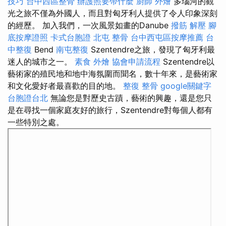
技巧
台中西區整骨
辦護照要帶什麼
廚師 外燴
多瑙河的觀
光之旅不僅為外國​​人，而且對匈牙利人提供了令人印象深刻
的經歷。 加入我們，一次風景如畫的Danube
撥筋 解壓
腳
底按摩證照
卡式台胞證
北屯 整骨
台中西屯區按摩推薦
台
中整復
Bend
南屯整復
Szentendre之旅，發現了匈牙利最
迷人的城市之一。
素食 外燴
協會申請流程
Szentendre以
藝術家的殖民地和地中海氛圍而聞名，數十年來，是藝術家
和文化愛好者最喜歡的目的地。
整復 整骨
google關鍵字
台胞證台北
無論您是對歷史古蹟，藝術的興趣，還是您只
是在尋找一個家庭友好的旅行，Szentendre對每個人都有
一些特別之處。