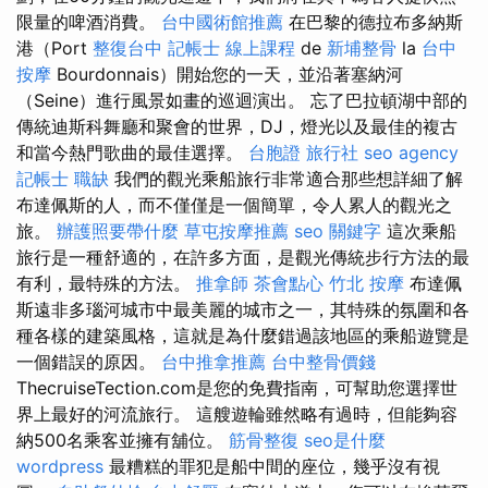
限量的啤酒消費。
台中國術館推薦
在巴黎的德拉布多納斯
港（Port
整復台中
記帳士 線上課程
de
新埔整骨
la
台中
按摩
Bourdonnais）開始您的一天，並沿著塞納河
（Seine）進行風景如畫的巡迴演出。 忘了巴拉頓湖中部的
傳統迪斯科舞廳和聚會的世界，DJ，燈光以及最佳的複古
和當今熱門歌曲的最佳選擇。
台胞證 旅行社
seo agency
記帳士 職缺
我們的觀光乘船旅行非常適合那些想詳細了解
布達佩斯的人，而不僅僅是一個簡單，令人累人的觀光之
旅。
辦護照要帶什麼
草屯按摩推薦
seo 關鍵字
這次乘船
旅行是一種舒適的，在許多方面，是觀光傳統步行方法的最
有利，最特殊的方法。
推拿師
茶會點心
竹北 按摩
布達佩
斯遠非多瑙河城市中最美麗的城市之一，其特殊的氛圍和各
種各樣的建築風格，這就是為什麼錯過該地區的乘船遊覽是
一個錯誤的原因。
台中推拿推薦
台中整骨價錢
ThecruiseTection.com是您的免費指南，可幫助您選擇世
界上最好的河流旅行。 這艘遊輪雖然略有過時，但能夠容
納500名乘客並擁有舖位。
筋骨整復
seo是什麼
wordpress
最糟糕的罪犯是船中間的座位，幾乎沒有視