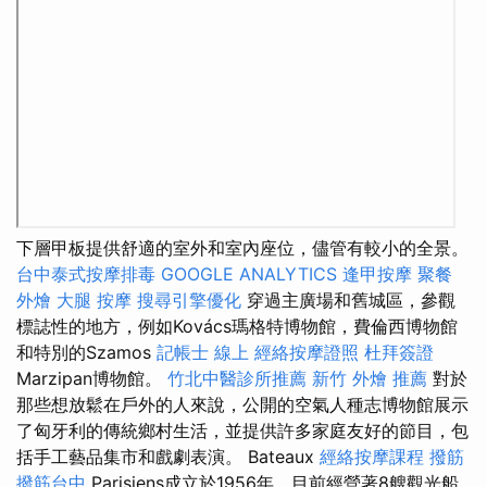
下層甲板提供舒適的室外和室內座位，儘管有較小的全景。
台中泰式按摩排毒
GOOGLE ANALYTICS
逢甲按摩
聚餐
外燴
大腿 按摩
搜尋引擎優化
穿過主廣場和舊城區，參觀
標誌性的地方，例如Kovács瑪格特博物館，費倫西博物館
和特別的Szamos
記帳士 線上
經絡按摩證照
杜拜簽證
Marzipan博物館。
竹北中醫診所推薦
新竹 外燴 推薦
對於
那些想放鬆在戶外的人來說，公開的空氣人種志博物館展示
了匈牙利的傳統鄉村生活，並提供許多家庭友好的節目，包
括手工藝品集市和戲劇表演。 Bateaux
經絡按摩課程
撥筋
撥筋台中
Parisiens成立於1956年，目前經營著8艘觀光船