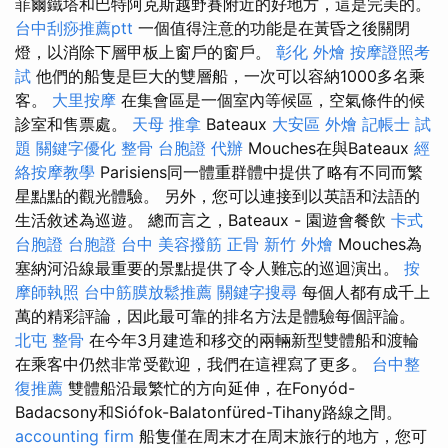
菲爾鐵塔和巴特阿克斯越野賽附近的好地方，這是完美的。
台中刮痧推薦ptt
一個值得注意的功能是在黃昏之後關閉
燈，以消除下層甲板上窗戶的窗戶。
彰化 外燴
按摩證照考
試
他們的船隻是巨大的雙層船，一次可以容納1000多名乘
客。
大里按摩
在集會區是一個室內等候區，空氣條件的候
診室和售票處。
天母 推拿
Bateaux
大安區 外燴
記帳士 試
題
關鍵字優化
整骨
台胞證 代辦
Mouches在與Bateaux
經
絡按摩教學
Parisiens同一體重群體中提供了略有不同而繁
星點點的觀光體驗。 另外，您可以連接到以英語和法語的
生活敘述為巡遊。 總而言之，Bateaux - 園遊會餐飲
卡式
台胞證
台胞證 台中
美容撥筋
正骨
新竹 外燴
Mouches為
塞納河沿線最重要的景點提供了令人難忘的巡迴演出。
按
摩師執照
台中筋膜放鬆推薦
關鍵字搜尋
每個人都有成千上
萬的精彩評論，因此最可靠的排名方法是體驗每個評論。
北屯 整骨
在今年3月建造和移交的兩輛新型雙體船和渡輪
在乘客中仍然非常受歡迎，我們在這裡寫了更多。
台中整
復推薦
雙體船沿最繁忙的方向延伸，在Fonyód-
Badacsony和Siófok-Balatonfüred-Tihany路線之間。
accounting firm
船隻僅在周末才在周末旅行的地方，您可