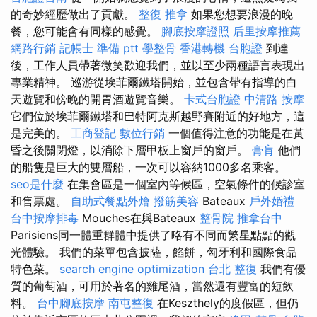
的奇妙經歷做出了貢獻。
整復 推拿
如果您想要浪漫的晚
餐，您可能會有同樣的感覺。
腳底按摩證照
后里按摩推薦
網路行銷
記帳士 準備 ptt
學整骨
香港轉機 台胞證
到達
後，工作人員帶著微笑歡迎我們，並以至少兩種語言表現出
專業精神。 巡游從埃菲爾鐵塔開始，並包含帶有指導的白
天遊覽和傍晚的開胃酒遊覽音樂。
卡式台胞證
中清路 按摩
它們位於埃菲爾鐵塔和巴特阿克斯越野賽附近的好地方，這
是完美的。
工商登記
數位行銷
一個值得注意的功能是在黃
昏之後關閉燈，以消除下層甲板上窗戶的窗戶。
膏肓
他們
的船隻是巨大的雙層船，一次可以容納1000多名乘客。
seo是什麼
在集會區是一個室內等候區，空氣條件的候診室
和售票處。
自助式餐點外燴
撥筋美容
Bateaux
戶外婚禮
台中按摩排毒
Mouches在與Bateaux
整骨院
推拿台中
Parisiens同一體重群體中提供了略有不同而繁星點點的觀
光體驗。 我們的菜單包含披薩，餡餅，匈牙利和國際食品
特色菜。
search engine optimization
台北 整復
我們有優
質的葡萄酒，可用於著名的雞尾酒，當然還有豐富的短飲
料。
台中腳底按摩
南屯整復
在Keszthely的度假區，但仍