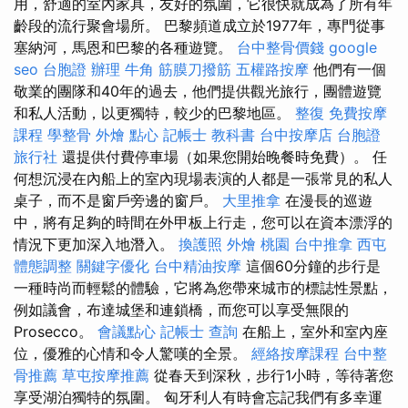
用，舒適的室內家具，友好的氛圍，它很快就成為了所有年
齡段的流行聚會場所。 巴黎頻道成立於1977年，專門從事
塞納河，馬恩和巴黎的各種遊覽。
台中整骨價錢
google
seo
台胞證 辦理
牛角 筋膜刀撥筋
五權路按摩
他們有一個
敬業的團隊和40年的過去，他們提供觀光旅行，團體遊覽
和私人活動，以更獨特，較少的巴黎地區。
整復
免費按摩
課程
學整骨
外燴 點心
記帳士 教科書
台中按摩店
台胞證
旅行社
還提供付費停車場（如果您開始晚餐時免費）。 任
何想沉浸在內船上的室內現場表演的人都是一張常見的私人
桌子，而不是窗戶旁邊的窗戶。
大里推拿
在漫長的巡遊
中，將有足夠的時間在外甲板上行走，您可以在資本漂浮的
情況下更加深入地潛入。
換護照
外燴 桃園
台中推拿
西屯
體態調整
關鍵字優化
台中精油按摩
這個60分鐘的步行是
一種時尚而輕鬆的體驗，它將為您帶來城市的標誌性景點，
例如議會，布達城堡和連鎖橋，而您可以享受無限的
Prosecco。
會議點心
記帳士 查詢
在船上，室外和室內座
位，優雅的心情和令人驚嘆的全景。
經絡按摩課程
台中整
骨推薦
草屯按摩推薦
從春天到深秋，步行1小時，等待著您
享受湖泊獨特的氛圍。 匈牙利人有時會忘記我們有多幸運