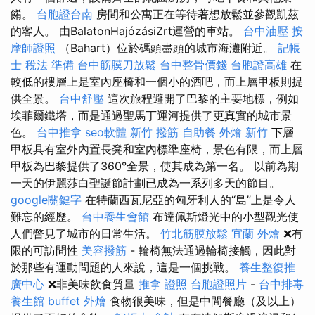
餚。
台胞證台南
房間和公寓正在等待著想放鬆並參觀凱茲
的客人。 由BalatonHajózásiZrt運營的車站。
台中油壓
按
摩師證照
（Bahart）位於碼頭盡頭的城市海灘附近。
記帳
士 稅法 準備
台中筋膜刀放鬆
台中整骨價錢
台胞證高雄
在
較低的樓層上是室內座椅和一個小的酒吧，而上層甲板則提
供全景。
台中舒壓
這次旅程避開了巴黎的主要地標，例如
埃菲爾鐵塔，而是通過聖馬丁運河提供了更真實的城市景
色。
台中推拿
seo軟體
新竹 撥筋
自助餐
外燴 新竹
下層
甲板具有室外內置長凳和室內標準座椅，景色有限，而上層
甲板為巴黎提供了360°全景，使其成為第一名。 以前為期
一天的伊麗莎白聖誕節計劃已成為一系列多天的節目。
google關鍵字
在特蘭西瓦尼亞的匈牙利人的“島”上是令人
難忘的經歷。
台中養生會館
布達佩斯燈光中的小型觀光使
人們瞥見了城市的日常生活。
竹北筋膜放鬆
宜蘭 外燴
❌有
限的可訪問性
美容撥筋
- 輪椅無法通過輪椅接觸，因此對
於那些有運動問題的人來說，這是一個挑戰。
養生整復推
廣中心
❌非美味飲食質量
推拿 證照
台胞證照片
-
台中排毒
養生館
buffet 外燴
食物很美味，但是中間餐廳（及以上）