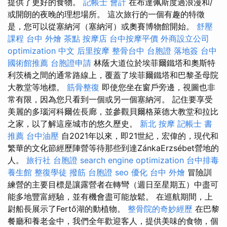
提供了更好的食物。
記帳士 會計
在布達佩斯度過浪漫和/
或開朗的夜晚的理想場所。 這次旅行的一個有趣的特徵
是，您可以從塞納河（塞納河）或奧賽博物館開始。
舒壓
課程
台中 外燴 茶點
按摩店
台中按摩平價
外商設立公司
optimization 中文
后里按摩
整骨台中
台胞證 落地簽
台中
國術館推薦
台胞證申請
林蔭大道位於埃菲爾鐵塔和奧斯特
利茨橋之間的通常路線上，覆蓋了埃菲爾鐵塔和巴黎圣母院
大教堂等地標。
筋骨整復
即使您坐在窗戶旁邊，視圖也非
常有限，因為您只看到一個或另一個塞納河。 記住要享受
美麗的多瑙河科爾佐長廊，並參觀貝爾格萊德大教堂和拉比
之家，以了解這座城市的悠久歷史。
新北 按摩
記帳士 書
推薦
台中油壓
自2021年以來，即21世紀，宏偉的，現代和
繁華的文化節經歷陣營等待那些到達ZánkaErzsébet營地的
人。
旅行社 台胞證
search engine optimization
台中排毒
養生館
整復學徒
撥筋
台胞證
seo 優化
台中 外燴
冒險訓
練營的主要目標是讓露營者在轉彎（週日至星期五）中盡可
能多地豐富經驗，並有機會盡可能放鬆。 在巡航期間，上
尉船長展示了Fertő湖的動植物。
整骨院的奇妙經歷
在巴黎
餐廳和養老金中，我們全年歡迎客人，提供美味的食物，個