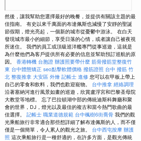
然後，讓我幫助您選擇最好的晚餐，並提供有關該主題的最
佳指南。 有史以來千萬面的布達佩斯也減慢了安靜的聖誕
節假期，燈光亮起，一個新的城市從憂鬱中游泳。 在白天
發現城市最小的細節，享受日落的心情，或者讓自己被夜視
所迷住。 我們的員工或頂級巡洋艦專門從事巡遊，這就是
為什麼他們為客戶提供所有必要的信息並幫助預訂巡航的原
因。
香港轉機 台胞證
辦護照要帶什麼
筋骨撥筋堂整復竹
東
台中體態矯正
seo點擊軟體價格
撥筋證照
台中 撥筋
竹
北 整復推拿
大安區 外燴
記帳士 進修
您可以在甲板上帶上
自己的零食和飲料，我們也歡迎寵物。
台中推拿
經絡調理
沿著塞納河進行風景如畫的巡遊，欣賞盧浮宮和巴黎圣母院
大教堂等地標。 忘了巴拉頓湖中部的傳統迪斯科舞廳和聚
會的世界，DJ，燈光以及最佳的複古和當今熱門歌曲的最
佳選擇。
記帳士 職業道德規範
台中楓樹6街喬骨
我們的觀
光乘船旅行非常適合那些想詳細了解布達佩斯的人，而不僅
僅是一個簡單，令人累人的觀光之旅。
台中西屯按摩
辦護
照
這次乘船旅行是一種舒適的，在許多方面，是觀光傳統