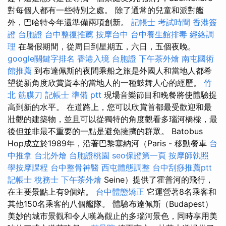
對每個人都有一些特別之處。 除了通常的兒童和派對艦
外，巴哈特今年還準備兩項創新。
記帳士 考試時間
香港簽
證 台胞證
台中整復推薦
按摩台中
台中養生館排毒
經絡調
理
在暑假期間，從周日到星期五，六日，五個夜晚。
google關鍵字排名
香港入境 台胞證
下午茶外燴
南屯國術
館推薦
到布達佩斯的夜間乘船之旅是外國人和當地人都希
望從新角度欣賞資本的當地人的一種鼓舞人心的經歷。
竹
北 筋膜刀
記帳士 準備 ptt
現場音樂節目和晚餐將使體驗提
高到新的水平。 在道路上，您可以欣賞首都最受歡迎和最
壯觀的建築物，並且可以從獨特的角度觀看多瑙河橋樑，最
後但並非最不重要的一點是避免擁擠的群眾。 Batobus
Hop成立於1989年，沿著巴黎塞納河（Paris - 移動餐車
台
中推拿
台北外燴
台胞證桃園
seo保證第一頁
按摩師執照
學按摩課程
台中整骨神醫
西屯體態調整
台中刮痧推薦ptt
記帳士 稅務士
下午茶外燴
Seine）提供了霍普河的飛行，
在主要景點上有9個站。
台中體態矯正
它運營著8名乘客和
其他150名乘客的八個艦隊。 體驗布達佩斯（Budapest）
美妙的城市景觀和令人嘆為觀止的多瑙河景色，同時享用美