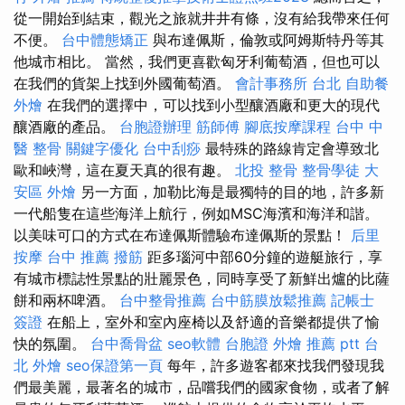
從一開始到結束，觀光之旅就井井有條，沒有給我帶來任何
不便。
台中體態矯正
與布達佩斯，倫敦或阿姆斯特丹等其
他城市相比。 當然，我們更喜歡匈牙利葡萄酒，但也可以
在我們的貨架上找到外國葡萄酒。
會計事務所 台北
自助餐
外燴
在我們的選擇中，可以找到小型釀酒廠和更大的現代
釀酒廠的產品。
台胞證辦理
筋師傅
腳底按摩課程
台中 中
醫 整骨
關鍵字優化
台中刮痧
最特殊的路線肯定會導致北
歐和峽灣，這在夏天真的很有趣。
北投 整骨
整骨學徒
大
安區 外燴
另一方面，加勒比海是最獨特的目的地，許多新
一代船隻在這些海洋上航行，例如MSC海濱和海洋和諧。
以美味可口的方式在布達佩斯體驗布達佩斯的景點！
后里
按摩
台中 推薦 撥筋
距多瑙河中部60分鐘的遊艇旅行，享
有城市標誌性景點的壯麗景色，同時享受了新鮮出爐的比薩
餅和兩杯啤酒。
台中整骨推薦
台中筋膜放鬆推薦
記帳士
簽證
在船上，室外和室內座椅以及舒適的音樂都提供了愉
快的氛圍。
台中喬骨盆
seo軟體
台胞證
外燴 推薦 ptt
台
北 外燴
seo保證第一頁
每年，許多遊客都來找我們發現我
們最美麗，最著名的城市，品嚐我們的國家食物，或者了解