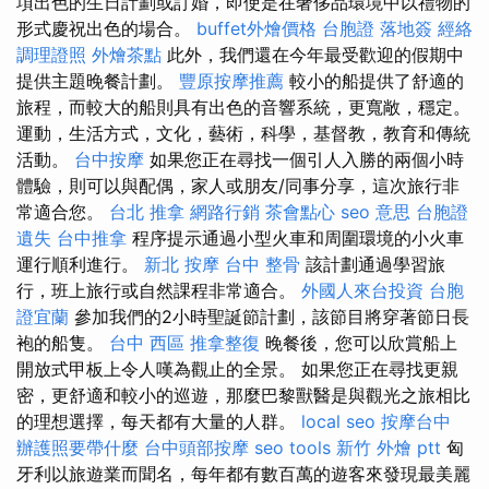
項出色的生日計劃或訂婚，即使是在奢侈品環境中以禮物的
形式慶祝出色的場合。
buffet外燴價格
台胞證 落地簽
經絡
調理證照
外燴茶點
此外，我們還在今年最受歡迎的假期中
提供主題晚餐計劃。
豐原按摩推薦
較小的船提供了舒適的
旅程，而較大的船則具有出色的音響系統，更寬敞，穩定。
運動，生活方式，文化，藝術，科學，基督教，教育和傳統
活動。
台中按摩
如果您正在尋找一個引人入勝的兩個小時
體驗，則可以與配偶，家人或朋友/同事分享，這次旅行非
常適合您。
台北 推拿
網路行銷
茶會點心
seo 意思
台胞證
遺失
台中推拿
程序提示通過小型火車和周圍環境的小火車
運行順利進行。
新北 按摩
台中 整骨
該計劃通過學習旅
行，班上旅行或自然課程非常適合。
外國人來台投資
台胞
證宜蘭
參加我們的2小時聖誕節計劃，該節目將穿著節日長
袍的船隻。
台中 西區 推拿整復
晚餐後，您可以欣賞船上
開放式甲板上令人嘆為觀止的全景。 如果您正在尋找更親
密，更舒適和較小的巡遊，那麼巴黎獸醫是與觀光之旅相比
的理想選擇，每天都有大量的人群。
local seo
按摩台中
辦護照要帶什麼
台中頭部按摩
seo tools
新竹 外燴 ptt
匈
牙利以旅遊業而聞名，每年都有數百萬的遊客來發現最美麗