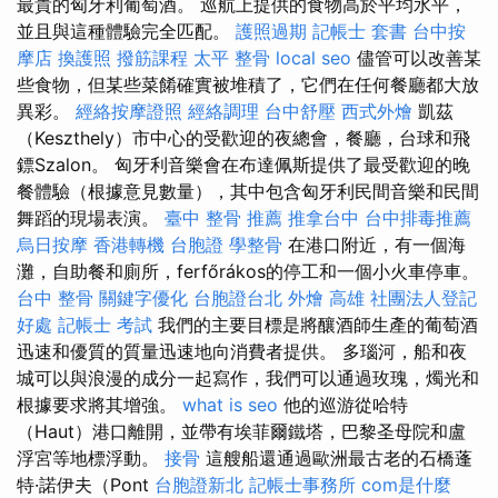
最貴的匈牙利葡萄酒。 巡航上提供的食物高於平均水平，
並且與這種體驗完全匹配。
護照過期
記帳士 套書
台中按
摩店
換護照
撥筋課程
太平 整骨
local seo
儘管可以改善某
些食物，但某些菜餚確實被堆積了，它們在任何餐廳都大放
異彩。
經絡按摩證照
經絡調理
台中舒壓
西式外燴
凱茲
（Keszthely）市中心的受歡迎的夜總會，餐廳，台球和飛
鏢Szalon。 匈牙利音樂會在布達佩斯提供了最受歡迎的晚
餐體驗（根據意見數量），其中包含匈牙利民間音樂和民間
舞蹈的現場表演。
臺中 整骨 推薦
推拿台中
台中排毒推薦
烏日按摩
香港轉機 台胞證
學整骨
在港口附近，有一個海
灘，自助餐和廁所，ferfőrákos的停工和一個小火車停車。
台中 整骨
關鍵字優化
台胞證台北
外燴 高雄
社團法人登記
好處
記帳士 考試
我們的主要目標是將釀酒師生產的葡萄酒
迅速和優質的質量迅速地向消費者提供。 多瑙河，船和夜
城可以與浪漫的成分一起寫作，我們可以通過玫瑰，燭光和
根據要求將其增強。
what is seo
他的巡游從哈特
（Haut）港口離開，並帶有埃菲爾鐵塔，巴黎圣母院和盧
浮宮等地標浮動。
接骨
這艘船還通過歐洲最古老的石橋蓬
特·諾伊夫（Pont
台胞證新北
記帳士事務所
com是什麼