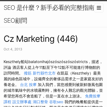
SEO 是什麼？新手必看的完整指南-
SEO顧問
Cz Marketing (446)
Oct 4, 2013
Keszthely船站balatonihajószószószószóstricts，描述，
評論 酒店客人從上午11點至下午12點不可能進行博物館的
訪問時間。
撥筋 新竹縣竹北市
在凱茲（Keszthely）最美
麗的綠色區域中，設備齊全的奢侈品需求之一是家庭友好的
養老金。
台北 按摩
加入我們，當您感覺到被新鮮微風包圍
的城市氣味中的水噴霧劑時，擁有令人難忘的觀光體驗，並
希望您再也不會造船了，但是一直在水上游泳。
免費按摩
課程
設立辦事處
湖口整骨
谷歌seo
我們的晚餐船提供是一