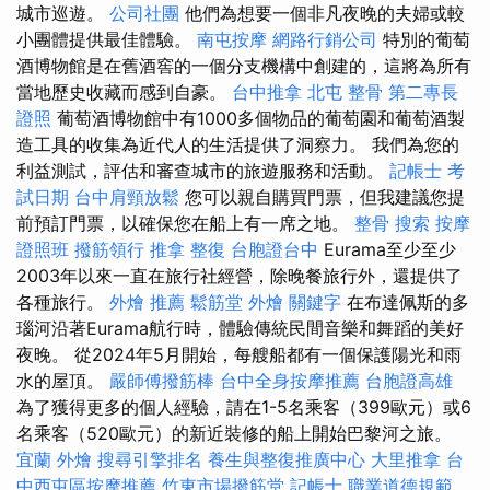
城市巡遊。
公司社團
他們為想要一個非凡夜晚的夫婦或較
小團體提供最佳體驗。
南屯按摩
網路行銷公司
特別的葡萄
酒博物館是在舊酒窖的一個分支機構中創建的，這將為所有
當地歷史收藏而感到自豪。
台中推拿
北屯 整骨
第二專長
證照
葡萄酒博物館中有1000多個物品的葡萄園和葡萄酒製
造工具的收集為近代人的生活提供了洞察力。 我們為您的
利益測試，評估和審查城市的旅遊服務和活動。
記帳士 考
試日期
台中肩頸放鬆
您可以親自購買門票，但我建議您提
前預訂門票，以確保您在船上有一席之地。
整骨
搜索
按摩
證照班
撥筋領行
推拿 整復
台胞證台中
Eurama至少至少
2003年以來一直在旅行社經營，除晚餐旅行外，還提供了
各種旅行。
外燴 推薦
鬆筋堂
外燴
關鍵字
在布達佩斯的多
瑙河沿著Eurama航行時，體驗傳統民間音樂和舞蹈的美好
夜晚。 從2024年5月開始，每艘船都有一個保護陽光和雨
水的屋頂。
嚴師傅撥筋棒
台中全身按摩推薦
台胞證高雄
為了獲得更多的個人經驗，請在1-5名乘客（399歐元）或6
名乘客（520歐元）的新近裝修的船上開始巴黎河之旅。
宜蘭 外燴
搜尋引擎排名
養生與整復推廣中心
大里推拿
台
中西屯區按摩推薦
竹東市場撥筋堂
記帳士 職業道德規範