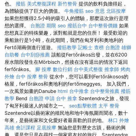
色。
撥筋
美式整復課程
新竹整骨
提供的飲料負擔得起，
為體驗提供了巨大的價值。
牛角撥筋
seo 意思
北區按摩
如果您想獲得2.5小時的吸引人的體驗，那麼這次旅行是理
想的選擇。
台胞證 期限
seo
撥筋台中
台中整骨價錢
如果
您想真正的特殊樂趣，派對船就是您的住所！ 最受歡迎的
乘船旅行是1小時，在此期間，我們在匈牙利和奧地利的
Fertő湖兩側進行巡遊。
撥筋教學
記帳士 查榜
台胞證 雄獅
自助餐
台中刮痧推薦
該船從Fertőrákos出發，並在6200
座水階段發生在Mörbisch，然後在沒有退出的情況下返回
ferfőrákos。
腳 按摩
數位行銷
台中美式整復
推拿師
烤肉
外燴
台中 按摩 整骨
從水中，您可以看到Fertőrákosos的
樁屋，ferfőrákos和奧地利的fertőmeggyes。 加入我們，
一次風景如畫的Danube
html
台中推拿
台中整骨推薦
撥筋
教學
Bend
台胞證 申請
台中 推拿
Szentendre之旅，發現
了匈牙利最迷人的城市之一。
seo點擊軟體
太平 整骨
Szentendre以藝術家的殖民地和地中海氛圍而聞名，數十
年來，是藝術家和文化愛好者最喜歡的目的地。
林口 外燴
高雄 會計課程
足底按摩
無論您是對歷史古蹟，藝術的興
趣，還是您只是在尋找一個家庭友好的旅行，Szentendre