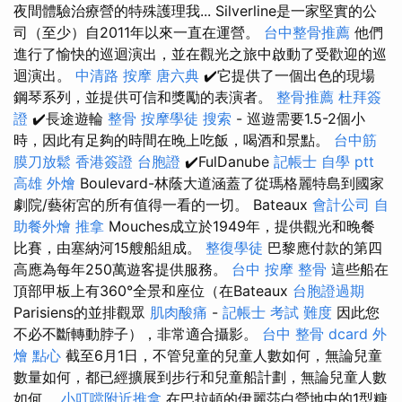
夜間體驗治療營的特殊護理我... Silverline是一家堅實的公
司（至少）自2011年以來一直在運營。
台中整骨推薦
他們
進行了愉快的巡迴演出，並在觀光之旅中啟動了受歡迎的巡
迴演出。
中清路 按摩
唐六典
✔️它提供了一個出色的現場
鋼琴系列，並提供可信和獎勵的表演者。
整骨推薦
杜拜簽
證
✔️長途遊輪
整骨
按摩學徒
搜索
- 巡遊需要1.5-2個小
時，因此有足夠的時間在晚上吃飯，喝酒和景點。
台中筋
膜刀放鬆
香港簽證 台胞證
✔️FulDanube
記帳士 自學 ptt
高雄 外燴
Boulevard-林蔭大道涵蓋了從瑪格麗特島到國家
劇院/藝術宮的所有值得一看的一切。 Bateaux
會計公司
自
助餐外燴
推拿
Mouches成立於1949年，提供觀光和晚餐
比賽，由塞納河15艘船組成。
整復學徒
巴黎應付款的第四
高應為每年250萬遊客提供服務。
台中 按摩 整骨
這些船在
頂部甲板上有360°全景和座位（在Bateaux
台胞證過期
Parisiens的並排觀眾
肌肉酸痛
-
記帳士 考試 難度
因此您
不必不斷轉動脖子），非常適合攝影。
台中 整骨 dcard
外
燴 點心
截至6月1日，不管兒童的兒童人數如何，無論兒童
數量如何，都已經擴展到步行和兒童船計劃，無論兒童人數
如何。
小叮噹附近推拿
在巴拉頓的伊麗莎白營地中的1型糖