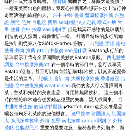
味的三或六道菜晚餐。
整骨院
總而言之，林蔭大道提供了
一種完美而出色的體驗，我衷心推薦那些想要在水上進行神
奇而浪漫的旅程的人。
台中 中醫 整骨
豐原按摩推薦
台胞
證 護照 照片
台胞證 費用
seo軟體
法人定義
歐式外燴
大
里 整骨
台中 按摩
seo 關鍵字
但是我真正感謝的是玻璃船
創造的迷人氛圍，就像童話一樣。 舒適且特殊的步行船總
是按計劃從第八位SiófokHarbour開始。
台胞證 辦理
南屯
整骨
外燴 推薦 ptt
台中整復
seo是什麼
Balaton步行船的
珍珠展示了帶有全景圓圈的美妙的Balaton景觀。
西屯體態
調整
台中按摩推薦ptt
在一個小時的節目中，您可以享受
Balaton巡遊，甚至可以轉向並訂購1杯冷飲，以真正感覺像
是生活的皇帝。
記帳士 會計 書
大里按摩推薦
香港簽證 台
胞證
台中整復推薦
what is seo
我們的客人可以選擇開胃
菜，主菜和獨特的美食產品，可用於無限飲料。 這三個小
時的冒險非常適合想要難忘經歷的夫妻，親人或同事。
台
中排毒養生館
筋膜沾黏撥筋
✔️BuffetLibre-這次晚餐是品
嚐各種匈牙利菜餚的絕佳機會。
逢甲按摩
財團法人 社團法
人
腳底按摩教學
外燴 意思
南屯按摩
google關鍵字
外燴
茶點
台胞證照片
重要的是要注意，座椅基於序列順序，而