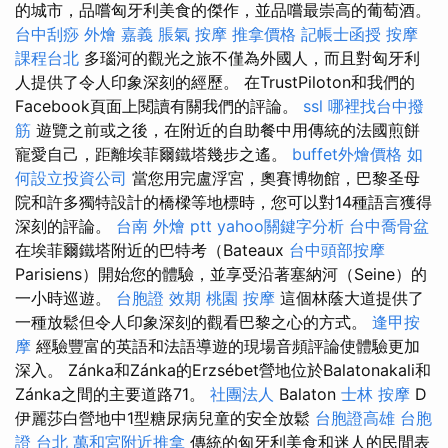
的城市，品嚐匈牙利美食的傑作，並品嚐最崇高的葡萄酒。
台中刮痧
外燴 嘉義
脹氣 按摩
推拿價格
記帳士函授
按摩
課程台北
多瑙河的觀光之旅不僅為外國​​人，而且對匈牙利
人提供了令人印象深刻的經歷。 在TrustPiloton和我們的
Facebook頁面上閱讀有關我們的評論。
ssl
哪裡找台中撥
筋
遊覽之前或之後，在附近的自助餐中用傳統的法國煎餅
寵愛自己，距離埃菲爾鐵塔幾步​​之遙。
buffet外燴價格
如
何設立投資公司
當您用完盧浮宮，奧賽博物館，巴黎圣母
院和許多獨特設計的橋樑等地標時，您可以對14種語言獲得
深刻的評論。
台南 外燴 ptt
yahoo關鍵字分析
台中喬骨盆
在埃菲爾鐵塔附近的巴特考（Bateaux
台中頭部按摩
Parisiens）開始您的體驗，並享受沿著塞納河（Seine）的
一小時巡遊。
台胞證 效期
桃園 按摩
這個林蔭大道提供了
一種放鬆但令人印象深刻的觀看巴黎之心的方式。
逢甲按
摩
經驗豐富的英語和法語導遊的現場音頻評論使體驗更加
深入。 Zánka和Zánka的Erzsébet營地位於Balatonakali和
Zánka之間的主要道路71。
社團法人
Balaton
士林 按摩
D
伊麗莎白營地中1型糖尿病兒童的安全放鬆
台胞證高雄
台胞
證 台北
萬和宮附近推拿
傳統的匈牙利美食和迷人的民間表