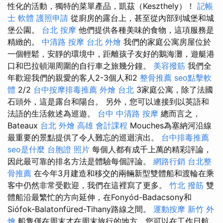
性化的活動，獨特的菜單產品，凱茲（Keszthely）！
記帳
士 軟體
護照申請
從廚房的露台上，甚至從內部到城堡和城
堡公園。
台北 按摩
他們提供各種美味的食物，這項服務是
精緻的。
中清路 按摩
台北 外燴
我們的家庭公寓房屋位於
一個輕鬆，安靜的環境中，距離孩子友好的鵝海灘，遊艇港
口和巴拉頓湖周圍的自行車之旅幾分鐘。
美容撥筋
我們全
年歡迎我們的親愛的客人2-3個人和2
整骨推薦
seo點擊軟
體
2/2
台中按摩排毒推薦
外燴 台北
3家庭公寓，除了法國
石頭外，這是露台和陽台。 另外，您可以連接到以英語和
法語的生活敘述為巡遊。
台中 中清路 按摩
總而言之，
Bateaux
台北 外燴
高雄 會計課程
Mouches為塞納河沿線
最重要的景點提供了令人難忘的巡迴演出。
台中排毒推薦
seo是什麼
台胞證 照片
每個人都有成千上萬的精彩評論，
因此最可靠的排名方法是體驗每個評論。
網路行銷
台北整
骨推薦
在今年3月建造和移交的兩輛新型雙體船和渡輪在乘
客中仍然非常受歡迎，我們在這裡寫了更多。
竹北 撥筋
雙
體船沿最繁忙的方向延伸，在Fonyód-Badacsony和
Siófok-Balatonfüred-Tihany路線之間。
運動按摩
新竹 外
燴
船隻僅在周末才在周末旅行的地方，您可以在工作日航