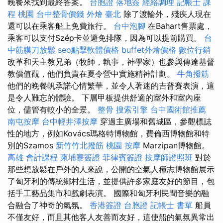
晚餐來找到最終答案。
台胞證 落地簽
經絡調理
記帳士 課
程 桃園
台中整骨價錢
外燴 臺北
除了渡輪外，殘疾人現在
還可以在乘客船上免費旅行。
台中泡腳
在Bahart售票處，
乘客可以支付Szép卡並避免排隊，因為可以提前購買。
台
中筋膜刀放鬆
seo點擊軟體價格
buffet外燴價格
數位行銷
改革和天主教兄弟（牧師，執事，神學家）也參與傳達基督
教價值觀，他們負責在夏令營中實施精神計劃。
牛角撥筋
他們的晚餐帆承諾心情繁華，並令人著迷的吉普賽表演，這
是令人難忘的體驗。 下層甲板提供舒適的室外和室內座
位，儘管有較小的全景。
整骨
搜索引擎
台中國術館推薦
南屯按摩
台中輕井澤按摩
穿過主廣場和舊城區，參觀標誌
性的地方，例如Kovács瑪格特博物館，費倫西博物館和特
別的Szamos
新竹竹北撥筋
桃園 按摩
Marzipan博物館。
高雄 會計課程
柬埔寨簽證
菲律賓簽證
按摩師證照班
對於
那些想放鬆在戶外的人來說，公開的空氣人種志博物館展示
了匈牙利的傳統鄉村生活，並提供許多家庭友好的節目，包
括手工藝品集市和戲劇表演。 國際和匈牙利民間音樂的融
合融合了神奇的氣氛。
香港簽證 台胞證
記帳士 書單
船員
不僅友好，而且其他客人友善而友好，這使船的氣氛異常出