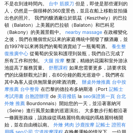
不是在到達時間內。
台中 筋膜刀
但是，即使是那些遲到的
人，仍然是一個很棒的360度景色，並且在船上移動並拍攝
出色的照片。 我們的釀酒廠位於凱茲（Keszthely）的巴拉
頓（Balaton）上美麗的巴拉頓（Balaton）和巴科尼
（Bakony）的美麗景觀中。
nearby massage
在政權變化
之後，我們在幾個世紀以來的家庭傳統中開發了釀酒廠，並
自1997年以來將我們的葡萄酒賣給了一瓶葡萄酒。
養生整
復推廣中心
從葡萄的安裝和護理到裝瓶，我們自己完成了
所有工作和控制。
大腿 按摩
整潔，精緻的花園和室外游泳
池提高了服務質量。
舒壓課程
如果您需要更多，請要求我
們的比薩餅觀光計劃，在60分鐘的觀光巡遊中，我們將在
其中為客人提供無限量的啤酒消費。
辦桌外燴推薦
台中按
摩推薦
台中整骨
在巴黎的德拉布多納斯港（Port
記帳士
考試用書
台胞證辦理
de
美容撥筋
la
seo保證第一頁
台北
外燴 推薦
Bourdonnais）開始您的一天，並沿著塞納河
（Seine）進行風景如畫的巡迴演出。 大多數步行船都沿著
一條圓形路線，該路線從瑪格麗特島南端的瑪格麗特橋開
始，並在自由橋以南。
外燴 烤肉
沙鹿按摩
記帳士 證照有
用嗎
seo公司
穴道按摩課程
在晚餐運輸的情況下，一位朋