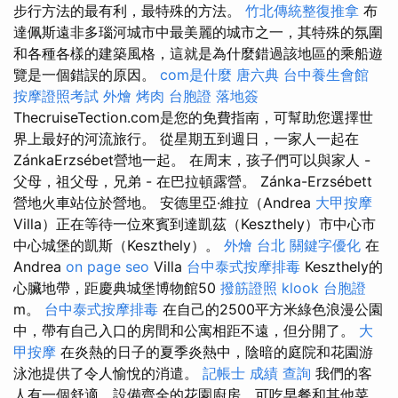
步行方法的最有利，最特殊的方法。
竹北傳統整復推拿
布
達佩斯遠非多瑙河城市中最美麗的城市之一，其特殊的氛圍
和各種各樣的建築風格，這就是為什麼錯過該地區的乘船遊
覽是一個錯誤的原因。
com是什麼
唐六典
台中養生會館
按摩證照考試
外燴 烤肉
台胞證 落地簽
ThecruiseTection.com是您的免費指南，可幫助您選擇世
界上最好的河流旅行。 從星期五到週日，一家人一起在
ZánkaErzsébet營地一起。 在周末，孩子們可以與家人 -
父母，祖父母，兄弟 - 在巴拉頓露營。 Zánka-Erzsébett
營地火車站位於營地。 安德里亞·維拉（Andrea
大甲按摩
Villa）正在等待一位來賓到達凱茲（Keszthely）市中心市
中心城堡的凱斯（Keszthely）。
外燴 台北
關鍵字優化
在
Andrea
on page seo
Villa
台中泰式按摩排毒
Keszthely的
心臟地帶，距慶典城堡博物館50
撥筋證照
klook 台胞證
m。
台中泰式按摩排毒
在自己的2500平方米綠色浪漫公園
中，帶有自己入口的房間和公寓相距不遠，但分開了。
大
甲按摩
在炎熱的日子的夏季炎熱中，陰暗的庭院和花園游
泳池提供了令人愉悅的消遣。
記帳士 成績 查詢
我們的客
人有一個舒適，設備齊全的花園廚房，可吃早餐和其他菜