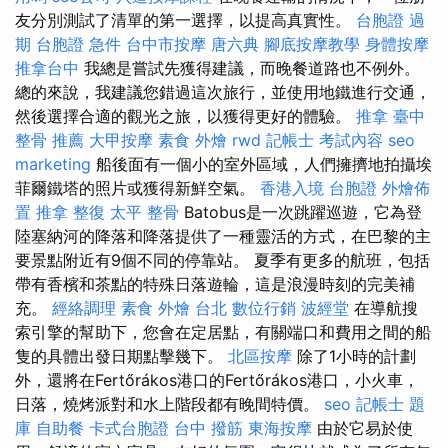
友分別測試了清單的第一選擇，以提高真實性。
台胞證 過
期
台胞證 急件
台中市按摩
唐六典
腳底按摩教學
身體按摩
推拿台中
我總是嘗試先獲得建議，而晚餐道路也不例外。
總的來說，我建議您錯過這次旅行，並使用地鐵進行交通，
然後選擇合適的觀光之旅，以獲得更好的體驗。
推拿
臺中
整骨 推薦
大甲按摩
素食 外燴
rwd
記帳士 考試內容
seo
marketing
船後面有一個小的室外區域，人們擁擠地拍攝埃
菲爾鐵塔的照片或獲得新鮮空氣。
香港入境 台胞證
外燴佈
置
推拿 整復
太平 整骨
Batobus是一次跳躍巡遊，它為登
陸塞納河的降落和降落提供了一種靈活的方式，在巴黎的主
要景點附近有9個不同的停靠站。 夏季有更多的航班，包括
帶有香檳和茶點的特殊日落遊輪，這是浪漫時刻的完美補
充。
經絡調理
素食 外燴 台北
數位行銷
波經堂
在導航搜
索引擎的幫助下，您會在定居點，有關端口和費用之間的船
隻的具體出發日期點擊幾下。
北區按摩
除了1小時的計劃
外，還將在Fertőrákos港口的Fertőrákos港口，小火車，
日落，燒烤派對和水上階段都有晚間特價。
seo
記帳士 題
庫
自助餐
卡式台胞證
台中 撥筋
東海按摩
由於它易於使