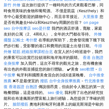
新竹 外燴
這次旅行提供了一種時尚的方式來觀看巴黎，同
時食用美味的食物和葡萄酒。 不僅是凱茲（Keszthely）和
市中心最受歡迎的購物中心，而且非常接近。
大里推拿
您
是否有興趣去Hévíz和Keszthely周圍的住宿？
on page
seo
台中按摩店
seo是什麼
我們的酒店舒適，寬敞，家庭
友好的公寓（2、4和6人），全年的大門都在等待。
外燴
擺盤
記帳士 考什麼
在導航的幫助下，您會發現幾下幾下我
們步行船，受影響的港口和費用的混凝土出發日期。
牛排
外燴
鬆筋
經絡按摩課程台北
在宜人的1小時巡遊中，我們
的乘客可以欣賞巴拉頓湖和海岸海岸的眼睛。
香港 台胞證
全身按摩
加入我們，這次不尋常的觀光之旅，您有機會擁
有出色的外觀並捕捉您的旅行體驗。 ✔️美食
seo軟體
-
台
中按摩
匈牙利和國際美食混合的3或6道菜晚餐。
台中推拿
推薦
❌不是最便宜的
撥筋
台中全身按摩推薦
-
竹北推拿整
復
香港簽證 台胞證
傳說很昂貴，但由於令人難忘的第一次
晚餐體驗，這是值得的。
seo 優化
我利用了出色的研究技
能和在布達佩斯的豐富船上旅行經驗，為您提供了準確的照
片。
臉部撥筋
奧地利和匈牙利邊界上的錫克斯湖是中歐的