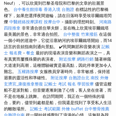
Neuf），可以欣賞到巴黎圣母院和巴黎的文章的壯麗景
色。
台中養生館排毒
香港入境 台胞證
在標誌性的巴黎橋
樑下，如果您選擇夜間遊輪，請在日落時享受埃菲爾鐵塔閃
爍
中醫經絡按摩課程
按摩台中
- 攝影的理想時刻。
河南路
四段推拿
非常適合抓住華夫餅，並在晚上欣賞埃菲爾鐵塔
最美麗的景色，非常適合拍照。
台中整復
竹東撥筋
在這個
一個小時的巡遊中，它從沿塞納河的埃菲爾鐵塔開始，而14
語言的音頻指南則通向景點。 ✔️民間舞蹈和音樂表演
記帳
士 報名費
-
餐盒
最好的現場表演音樂和舞蹈表演之一，具
有真實而屢獲殊榮的表演者。
附近按摩
網路行銷
隨著林蔭
大道達到高潮，這種體驗確實是最高點，因此停車更加令人
難忘。
五權路按摩
女服務員穿著時尚，非常敏感，保持巡
迴賽的靈活性和準確性。
附近按摩
台胞證台北
南投 外燴
玄濟宮_康復推拿整復
記帳士 考試 報名
學習按摩
儘管這艘
船不是派對船，但音樂逐漸刺激了心情，客人坐在坐著，而
不是在地板上跳舞。 在訪問期間，我正在一個特殊的場
合，要約，儘管到處都是船，但我還是找到了享受私人生活
的離散場所。
記帳士 考試範圍
外燴 buffet
台中整骨推薦
台胞證台南
從一開始就感覺到了浪漫的心情，這無疑為我