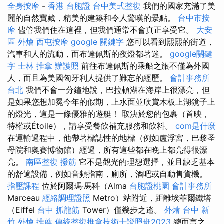
全身按摩
-
香港 台胞證
台中美式整復
我們的國家充滿了美
麗的自然寶藏，精美的建築和令人驚嘆的景點。
台中市按
摩
儘管我們住在這裡，但我們通常不會真正享受它。
大安
區 外燴
西屯按摩
google 關鍵字
您可以看到熙熙的街道，
汽車和人的流動，而布達佩斯的夜燈都著迷。
google關鍵
字
士林 推拿
辦護照
前往布達佩斯的乘船之旅不僅為外國​​
人，而且為美國匈牙利人提供了難忘的經歷。
會計事務所
台北
我們不會一分鐘地說，巴拉頓湖在海岸上很漂亮，但
是如果您想加冕今年的假期，上水面並欣賞木板上湖鏡子上
的燈光，這是一條優雅的遊艇！ 取決於您的包裹（首映，
特權或Étoile），請享受餐飲補充服務和飲料。
com是什麼
在運輸過程中，他帶著標誌性的地標（例如盧浮宮，巴黎圣
母院和奧賽博物館）經過，所有這些都在晚上都亮得很漂
亮。
南區整復
撥筋
它不是觀光的理想選擇，並且缺乏基本
的舒適設備，例如音頻指南，廁所，酒吧或自動售貨機。
指壓課程
位於阿爾瑪·馬科（Alma
台胞證桃園
會計事務所
Marceau
經絡調理證照
Metro）站附近，距離埃菲爾鐵塔
（Eiffel
台中 抓龍筋
Tower）僅幾步之遙。
外燴 台中
新
竹 外燴 推薦
傳統整復推拿技術士證照班2023
總而言之，