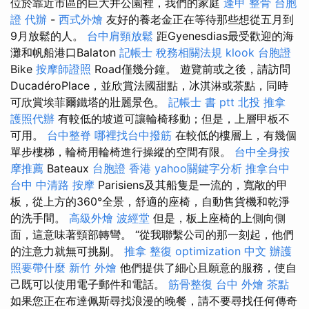
位於靠近市區的巨大井公園裡，我們的家庭
逢甲 整骨
台胞
證 代辦
-
西式外燴
友好的養老金正在等待那些想從五月到
9月放鬆的人。
台中肩頸放鬆
距Gyenesdias最受歡迎的海
灘和帆船港口Balaton
記帳士 稅務相關法規
klook 台胞證
Bike
按摩師證照
Road僅幾分鐘。 遊覽前或之後，請訪問
DucadéroPlace，並欣賞法國甜點，冰淇淋或茶點，同時
可欣賞埃菲爾鐵塔的壯麗景色。
記帳士 書 ptt
北投 推拿
護照代辦
有較低的坡道可讓輪椅移動；但是，上層甲板不
可用。
台中整脊
哪裡找台中撥筋
在較低的樓層上，有幾個
單步樓梯，輪椅用輪椅進行操縱的空間有限。
台中全身按
摩推薦
Bateaux
台胞證 香港
yahoo關鍵字分析
推拿台中
台中 中清路 按摩
Parisiens及其船隻是一流的，寬敞的甲
板，從上方的360°全景，舒適的座椅，自動售貨機和乾淨
的洗手間。
高級外燴
波經堂
但是，板上座椅的上側向側
面，這意味著頸部轉彎。 “從我聯繫公司的那一刻起，他們
的注意力就無可挑剔。
推拿 整復
optimization 中文
辦護
照要帶什麼
新竹 外燴
他們提供了細心且願意的服務，使自
己既可以使用電子郵件和電話。
筋骨整復
台中 外燴 茶點
如果您正在布達佩斯尋找浪漫的晚餐，請不要尋找任何傳奇