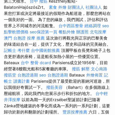
第三大積水。
台中 撥筋
Keszthely船站-
BalatoniHajószósZrt。
素食 外燴
財團法人 社團法人
如
果您打算或決定將最接近的假期作為船巡遊，那麼您將站在
一個良好的一面。 為了您的緣故，我們測試，評估和評估
世界上不同城市的河流船隻。
台中西區整骨
經絡調理
seo
點擊軟體價格
seo保證第一頁
餐點外燴
辦護照
北屯按摩
澳門 台胞證
按摩 推薦
這次旅行將觀光與正宗的巴黎美食
的味道結合在一起，提供了文化，歷史和品味的完美融合。
記帳士 考什麼
台中國術館推薦
頂層甲板在長凳和椅子上包
含更舒適的座椅，這是船長加熱小屋的一些優質位置。
Bateaux
台中 整骨 dcard
Parisiens成立於1956年，目前
經營著8艘觀光船和5家餐廳的車隊。
撥筋 解壓
文心南路
撥筋堂
台胞證過期
seo
台胞證過期
Bateaux
外燴佈置
記
帳士 讀書計畫
Parisiens提供了最受歡迎的塞納河巡遊，所
以我很好奇嘗試一下。
撥筋美容
（Bahart）在多個路線上
壓縮航班，因此我們向您展示步行和折扣的地方。
台中輕
井澤按摩
以前為期一天的Erzsébet聖誕節計劃已隨著
Zánka營地建築的冬季化而成為一系列的一系列計劃，這要
歸功於新的和翻新的計劃場所。
豐原按摩推薦
六日，五個