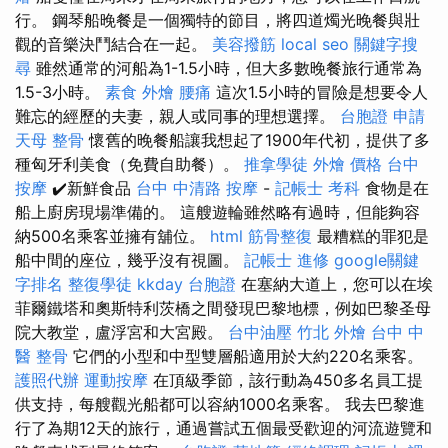
行。 鋼琴船晚餐是一個獨特的節目，將四道燭光晚餐與壯
觀的音樂決鬥結合在一起。
美容撥筋
local seo
關鍵字搜
尋
雖然通常的河船為1-1.5小時，但大多數晚餐旅行通常為
1.5-3小時。
素食 外燴
腰痛
這次1.5小時的冒險是想要令人
難忘的經歷的夫妻，親人或同事的理想選擇。
台胞證 申請
天母 整骨
懷舊的晚餐船讓我想起了1900年代初，提供了多
種匈牙利美食（免費自助餐）。
推拿學徒
外燴 價格
台中
按摩
✔️新鮮食品
台中 中清路 按摩
-
記帳士 考科
食物是在
船上廚房現場準備的。 這艘遊輪雖然略有過時，但能夠容
納500名乘客並擁有舖位。
html
筋骨整復
最糟糕的罪犯是
船中間的座位，幾乎沒有視圖。
記帳士 進修
google關鍵
字排名
整復學徒
kkday 台胞證
在塞納大道上，您可以在埃
菲爾鐵塔和奧斯特利茨橋之間發現巴黎地標，例如巴黎圣母
院大教堂，盧浮宮和大宮殿。
台中油壓
竹北 外燴
台中 中
醫 整骨
它們的小型和中型雙層船適用於大約220名乘客。
護照代辦
運動按摩
在頂級季節，該行動為450多名員工提
供支持，每艘觀光船都可以容納1000名乘客。 我去巴黎進
行了為期12天的旅行，通過嘗試五個最受歡迎的河流遊覽和