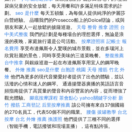
尿病兒童的安全放鬆，每天用餐和許多滿足特殊需求的計
劃。
seo 是什麼
每天五頓飯，為每個人提供純淨的伊麗莎
白營經驗。 品嚐我們的Prosecco船上的Dolce辯論，或與
朋友和家人一起放鬆的披薩巡遊。
天母 整骨
推拿 證照
台
中美式整復
我們的計劃是每種場合的理想選擇，無論是浪
漫的夜晚，家庭旅行還是公司活動。
按摩證照班
記帳士 報
名費用
享受布達佩斯令人驚嘆的城市景觀，並在多瑙河上
欣賞壯麗的景色，同時享受美味的三道菜晚餐。
整復推薦
台中推拿
與銀線巡遊一起在布達佩斯享用宜人的鋼琴晚
餐。
外燴 推薦
seo是什麼
台胞證 桃園
天母 撥筋
竹北 外
燴
他們為更多的現代音樂愛好者提供了出色的體驗，並以
活潑的心情和迷人的鋼琴。 通過揚聲器廣播的英語語言音
頻指南提供了高質量的聲音和內容豐富的內容，從而增強了
觀光體驗。
腳底按摩課程
茶會點心
yahoo關鍵字分析
新
竹 撥筋
工商登記
后里按摩推薦
該公司擁有來自37個國籍
的270名員工，代表50個不同的職業。
腰傷
拔罐教學
台北
按摩
台北 外燴 推薦
換護照
他們提供了三種不同的選擇
（智能手機，電話撥號和現場直播），這有點誇張。