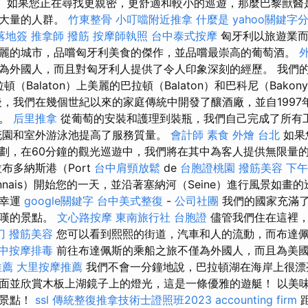
or。 如果您正在尋找更親密，更舒適和較小的巡遊，那麼巴黎獸
有大量的人群。
竹東整骨
小叮噹附近推拿
什麼是
yahoo關鍵字
落地簽
推拿師
撥筋
按摩師執照
台中泰式按摩
匈牙利以旅遊業而
麗的城市，品嚐匈牙利美食的傑作，並品嚐最崇高的葡萄酒。
為外國​​人，而且對匈牙利人提供了令人印象深刻的經歷。 我們
的巴拉頓（Balaton）上美麗的巴拉頓（Balaton）和巴科尼（Bak
，我們在幾個世紀以來的家庭傳統中開發了釀酒廠，並自1997
酒。
后里推拿
從葡萄的安裝和護理到裝瓶，我們自己完成了所有
花園和室外游泳池提高了服務質量。
會計師
素食 外燴 台北
如果
劃，在60分鐘的觀光巡遊中，我們將在其中為客人提供無限量
布多納斯港（Port
台中肩頸放鬆
de
台胞證桃園
撥筋美容
下午
donnais）開始您的一天，並沿著塞納河（Seine）進行風景如畫
多幸運
google關鍵字
台中美式整復
-
公司社團
我們的國家充滿
驚嘆的景點。
文心路按摩
東南旅行社 台胞證
儘管我們住在這裡，
刀
撥筋美容
您可以看到熙熙的街道，汽車和人的流動，而布達
中按摩排毒
前往布達佩斯的乘船之旅不僅為外國​​人，而且為美
推薦
大里按摩推薦
我們不會一分鐘地說，巴拉頓湖在海岸上很漂
面並欣賞木板上湖鏡子上的燈光，這是一條優雅的遊艇！ 以美
的景點！
ssl
傳統整復推拿技術士證照班2023
accounting firm
距