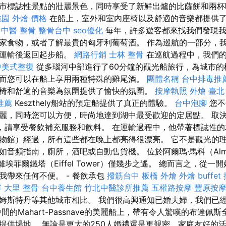
市標誌性景點的壯麗景色，同時享受了新鮮出爐的比薩餅和兩
桃園
外燴 價格
在船上，室外和室內座椅以及舒適的音樂都提供
 中醫 整骨
整骨台中
seo優化
每年，許多遊客都來找我們發現我
家食物，或者了解最貴的匈牙利葡萄酒。 作為巡航的一部分，
的運輸後返回起步船。
網路行銷
士林 整骨
在巡航過程中，我們的
中美式整復
從多瑙河中部進行了60分鐘的觀光船旅行，為城市的
而您可以在船上享用兩種特殊的雞尾酒。
團體名稱
台中排毒推
椅和舒適的音樂為氛圍提供了愉快的氛圍。
按摩執照
外燴 臺北
推薦
Keszthely船站的預定船提供了真正的體驗。
台中泡腳
您不
麗，同時您可以方便，時尚地達到湖中最受歡迎的定居點。 取
le），請享受餐飲補充服務和飲料。 在運輸過程中，他帶著標誌性
物館）經過，所有這些都在晚上都亮得很漂亮。 它不是觀光的
音頻指南，廁所，酒吧或自動售貨機。 位於阿爾瑪·馬科（Alma 
距離埃菲爾鐵塔（Eiffel Tower）僅幾步之遙。 總而言之，從
我帶來任何不便。 - 餐飲承包
撥筋台中
板橋 外燴
外燴 buffet
容
大里 整骨
台中養生館
竹北中醫診所推薦
五權路按摩
豐原按
姆斯特丹等其他城市相比。 我們很高興通知已婚夫婦，我們已經
間的Mahart-Passnave的美麗船上，帶有令人驚嘆的布達佩
提供場地。 無論是更大的250人婚禮還是更親密，家庭友好的