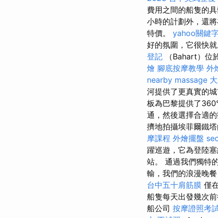
費用之間的船隻的
小時的計劃外，還將在F
特價。
yahoo關鍵
好的氛圍，它很快就成為
登記
（Bahart
燴
腳底按摩教學
外
nearby massage
大
河提供了更真實的
板為巴黎提供了36
通，然後選擇合適的
擠地拍攝埃菲爾鐵
摩課程
外燴擺盤
s
躍巡遊，它為登陸塞
站。 通過我們獨特
輸，我們的浪漫晚
台中五十肩筋膜
僅在
船隻每天出發幾次前往I
船公司
按摩證照考