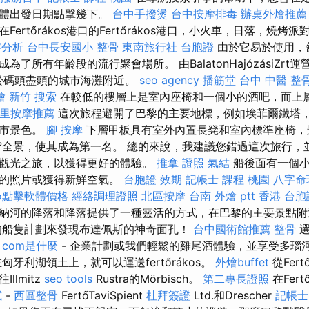
具體出發日期點擊幾下。
台中手撥燙
台中按摩排毒
辦桌外燴推薦
ertőrákos港口的Fertőrákos港口，小火車，日落，燒
字分析
台中長安國小 整骨
東南旅行社 台胞證
由於它易於使用，
了所有年齡段的流行聚會場所。 由BalatonHajózásiZrt
）位於碼頭盡頭的城市海灘附近。
seo agency
播筋堂
台中 中醫 整
燴 新竹
搜索
在較低的樓層上是室內座椅和一個小的酒吧，而上
里按摩推薦
這次旅程避開了巴黎的主要地標，例如埃菲爾鐵塔
城市景色。
腳 按摩
下層甲板具有室外內置長凳和室內標準座椅，
0°全景，使其成為第一名。 總的來說，我建議您錯過這次旅行，
觀光之旅，以獲得更好的體驗。
推拿 證照
氣結
船後面有一個小
塔的照片或獲得新鮮空氣。
台胞證 效期
記帳士 課程 桃園
八字命
eo點擊軟體價格
經絡調理證照
北區按摩
台南 外燴 ptt
香港 台胞
納河的降落和降落提供了一種靈活的方式，在巴黎的主要景點附
的船隻計劃來發現布達佩斯的神奇面孔！
台中國術館推薦
整骨
選
餐
com是什麼
- 企業計劃或我們輕鬆的雞尾酒體驗，並享受多瑙
匈牙利湖領土上，就可以運送fertőrákos。
外燴buffet
從Fer
llmitz
seo tools
Rustra的Mörbisch。
第二專長證照
在Fer
試
-
西區整骨
FertőTaviSpient
杜拜簽證
Ltd.和Drescher
記帳士