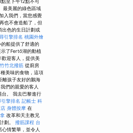
1點至下午12點不可
ly）最美麗的綠色區域
加入我們，當您感覺
再也不會造船了，但
項出色的生日計劃或
尋引擎排名
桃園外燴
的船提供了舒適的
了Fertő湖的動植
年歡迎客人，提供美
竹竹北撥筋
從廚房
種美味的食物，這項
距離孩子友好的鵝海
我們的親愛的客人
台。 我去巴黎進行
尋引擎排名
記帳士 科
摩店
身體按摩
在
推拿
改革和天主教兄
神計劃。
撥筋課程
台
諾心情繁華，並令人