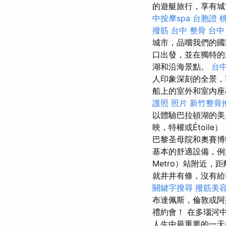
的遊艇旅行，享有城
中按摩spa
台胞證 
撥筋
台中 整骨
台中
城市，品嚐我們的國
口出發，並在獨特
湖和沿海景點。
台
人印象深刻的全景，
船上的室外和室內座
護照 照片
新竹整骨
以體驗巴拉頓湖的美
映，特權或Étoi
巴黎圣母院和奧賽博
基本的舒適設備，例如
Metro）站附近，
就井井有條，沒有給
關鍵字搜尋
撥筋美
布達佩斯，倫敦或阿
禮約會！ 在多瑙河中
人生中最重要的一天