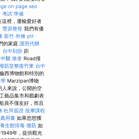
age
on page seo
 考試 準備
，在這裡，運輸愛好者
。
豐原整骨
我們有優
痛
新竹 外燴 ptt
我們的家庭
護照代辦
。
台中刮痧
距
e
中醫 推拿
Road僅
撥筋堂整復竹東
台中
費倫西博物館和特別的
教學
Marzipan博物
的人來說，公開的空
工藝品集市和戲劇表
船員不僅友好，而且
燴
杜拜簽證
按摩課程
推薦用書
如果您想獲
養生館排毒
撥筋
如
於1949年，提供觀光