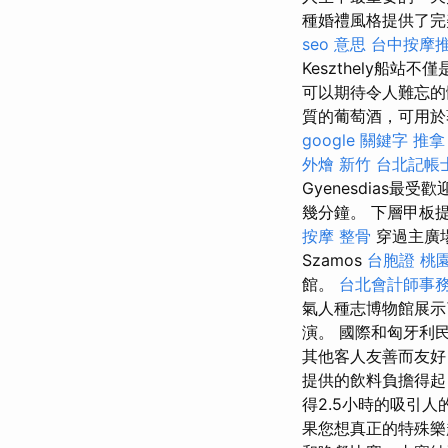
種婚禮風格提供了完
seo 意思
台中按摩推
Keszthely船
可以期待令人難忘的
質的葡萄酒，可用於
google 關鍵字
推拿
外燴 新竹
台北記帳
Gyenesdias最受
幾分鐘。 下層甲板
按摩 整骨
穿過主廣場
Szamos
台胞證 桃
館。
台北會計師事
氣人種志博物館展示
演。 國際和匈牙利
其他客人友善而友
提供的飲料負擔得
得2.5小時的吸引
果您想真正的特殊樂趣