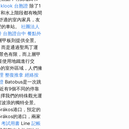
klook 台胞證
除了1
烤派對和水上階段都有晚間
舒適的室內家具，友
運營的車站。
社團法人
骨
台胞證台中
餐點外
層甲板則提供全景。
，而是通過聖馬丁運
景色有限，而上層甲
並使用地鐵進行交
的室外區域，人們擁
理 整復推拿
經絡按
證
Batobus是一次跳
近有9個不同的停靠
擇我們的特殊觀光運
河波浪的獨特全景。
tőrákos港口，預定的
tőrákos的港口，兩家
 考試用書
Line
記帳