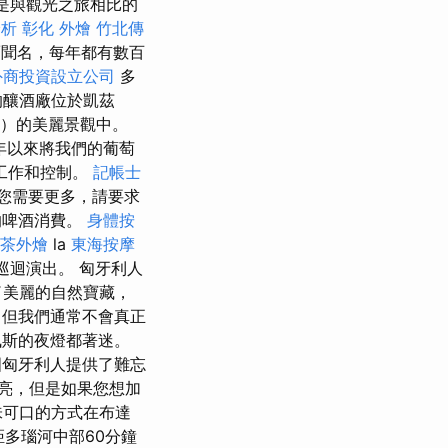
醫是與觀光之旅相比的
分析
彰化 外燴
竹北傳
聞名，每年都有數百
外商投資設立公司
多
的釀酒廠位於凱茲
ony）的美麗景觀中。
年以來將我們的葡萄
工作和控制。
記帳士
您需要更多，請要求
的啤酒消費。
身體按
茶外燴
la
東海按摩
的巡迴演出。 匈牙利人
了美麗的自然寶藏，
但我們通常不會真正
佩斯的夜燈都著迷。
國匈牙利人提供了難忘
亮，但是如果您想加
味可口的方式在布達
多瑙河中部60分鐘