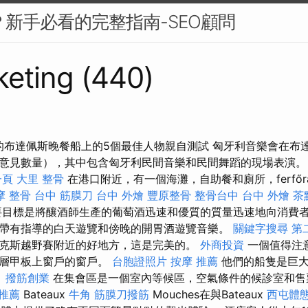
麼？新手必看的完整指南-SEO顧問
eting (440)
上的布達佩斯晚餐船上的5個最佳人物親自測試 匈牙利音樂會在布
意見數量），其中包含匈牙利民間音樂和民間舞蹈的現場表演
一頁
大里 整骨
在港口附近，有一個海灘，自助餐和廁所，ferfőr
摩 整骨
台中 筋膜刀
台中 外燴
豐原整骨
整骨台中
台中 外燴 茶
目標是將釀酒師生產的葡萄酒迅速和優質的質量迅速地向消費者
帶有指導的白天遊覽和傍晚的開胃酒遊覽音樂。
關鍵字搜尋
第
克斯越野賽附近的好地方，這是完美的。
外商投資
一個值得注
下層甲板上窗戶的窗戶。
台胞證照片
按摩 推薦
他們的船隻是巨大
。
撥筋創業
在集會區是一個室內等候區，空氣條件的候診室和
 推薦
Bateaux
牛角 筋膜刀撥筋
Mouches在與Bateaux
西屯體