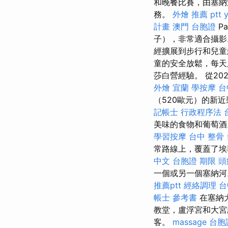
和晚餐比賽，由塞納
務。
外燴 推薦 ptt
計畫
澳門 台胞證
Pa
子），非常適合攝
經擴展到步行和兒
童的安全放鬆，每天
莎白營經驗。 從2
外燴 宜蘭
學按摩
台
（520歐元）的新
記帳士 行政程序法
美味的食物和葡萄酒
學習按摩
台中 整骨
常路線上，覆蓋了埃
中文
台胞證 期限
頭
一個或另一個塞納河
推薦ptt
經絡調理
台
帳士 參考書
在塞納
教堂，盧浮宮和大
客。
massage
台胞