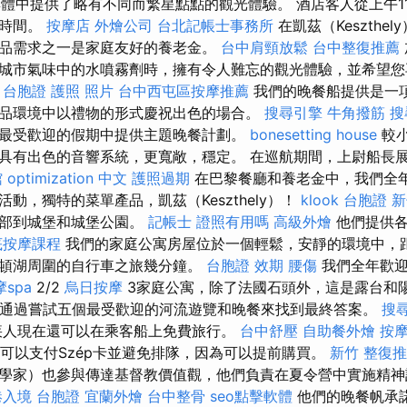
一體重群體中提供了略有不同而繁星點點的觀光體驗。 酒店客人從上午1
問時間。
按摩店
外燴公司
台北記帳士事務所
在凱茲（Keszthe
品需求之一是家庭友好的養老金。
台中肩頸放鬆
台中整復推薦
城市氣味中的水噴霧劑時，擁有令人難忘的觀光體驗，並希望您
。
台胞證 護照 照片
台中西屯區按摩推薦
我們的晚餐船提供是一
品環境中以禮物的形式慶祝出色的場合。
搜尋引擎
牛角撥筋
搜
最受歡迎的假期中提供主題晚餐計劃。
bonesetting house
較小
具有出色的音響系統，更寬敞，穩定。 在巡航期間，上尉船長展示
館
optimization 中文
護照過期
在巴黎餐廳和養老金中，我們全
動，獨特的菜單產品，凱茲（Keszthely）！
klook 台胞證
新
內部到城堡和城堡公園。
記帳士 證照有用嗎
高級外燴
他們提供各
底按摩課程
我們的家庭公寓房屋位於一個輕鬆，安靜的環境中，
頓湖周圍的自行車之旅幾分鐘。
台胞證 效期
腰傷
我們全年歡迎
spa
2/2
烏日按摩
3家庭公寓，除了法國石頭外，這是露台和陽
，通過嘗試五個最受歡迎的河流遊覽和晚餐來找到最終答案。
搜
疾人現在還可以在乘客船上免費旅行。
台中舒壓
自助餐外燴
按
乘客可以支付Szép卡並避免排隊，因為可以提前購買。
新竹 整復
學家）也參與傳達基督教價值觀，他們負責在夏令營中實施精
港入境 台胞證
宜蘭外燴
台中整骨
seo點擊軟體
他們的晚餐帆承