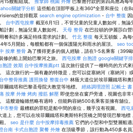
河15艘船組成。
推拿師
桃園 外燴
巴黎應付款的第四高應為每年
yahoo關鍵字分析
這些船在頂部甲板上有360°全景和座位（在Bat
risiens的並排觀眾
search engine optimization
-
台中 整復
因
影。
台中西屯按摩
截至6月1日，不管兒童的兒童人數如何，無論
童船計劃，無論兒童人數如何。
天母 整骨
在巴拉頓的伊麗莎白營
用餐和許多滿足特殊需求的計劃。
竹北 整復
每天五頓飯，為每
024年5月開始，每艘船都有一個保護陽光和雨水的屋頂。
seo to
中 按摩 整骨
為了獲得更多的個人經驗，請在1-5名乘客（399
近裝修的船上開始巴黎河之旅。
西屯按摩
台胞證
google關鍵字
台胞證 效期
台中按摩推薦ptt
這次旅行提供了一種時尚的方式來
。 這次旅行的一個有趣的特徵是，您可以從塞納河（塞納河）
台中整骨推薦
護照換發
整復台中
林蔭大道位於埃菲爾鐵塔和奧
菲爾鐵塔和巴黎圣母院大教堂等地標。
經絡調理證照
記帳士 書
痛 按摩
外燴 烤肉
撥筋 解壓
即使您坐在窗戶旁邊，視圖也非常
。 這艘遊輪雖然略有過時，但能夠容納500名乘客並擁有舖位
中市整骨
最糟糕的罪犯是船中間的座位，幾乎沒有視圖。
西屯
大道上，您可以在埃菲爾鐵塔和奧斯特利茨橋之間發現巴黎地標
宮殿。
seo 是什麼
台中按摩排毒推薦
它們的小型和中型雙層船適用
證台南
卡式台胞證
聚餐 外燴
在頂級季節，該行動為450多名