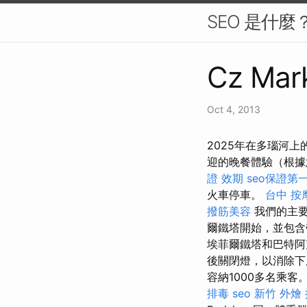
SEO 是什
Cz Mark
Oct 4, 2013
2025年在多瑙河
迎的晚餐體驗（根據
證 效期
seo保證第
火車停車。
台中 按
撥筋美容
我們的主要
爾鐵塔開始，並包含
埃菲爾鐵塔和巴特阿
後關閉燈，以消除
容納1000多名乘客
排毒
seo
新竹 外燴