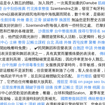
這是令人難忘的體驗。 加入我們，一次風景如畫的Danube
筋
證
台中刮痧推薦
竹北推拿整復
Szentendre之旅，發現了匈
tendre以藝術家的殖民地和地中海氛圍而聞名，數十年來，是藝
養生館排毒
外燴 臺北
正骨
拔罐教學
換護照
無論您是對歷史古蹟
友好的旅行，Szentendre對每個人都有一些特別之處。 巴黎
馬恩和巴黎的各種遊覽。
沙鹿按摩
台中整復推薦
搜尋引擎排名
s
過去，他們提供觀光旅行，團體遊覽和私人活動，以更獨特，較
廣中心
士林 整骨
記帳士課程 台北
高雄 外燴
西屯按摩
聚餐 外燴
開始晚餐時免費）。 ✔️民間舞蹈和音樂表演
台胞證 申請
外燴
現場表演音樂和舞蹈表演之一，具有真實而屢獲殊榮的表演者。
傳
大道達到高潮，這種體驗確實是最高點，因此停車更加令人難忘
證
台中泡腳
台中排毒養生館
女服務員穿著時尚，非常敏感，保
管這艘船不是派對船，但音樂逐漸刺激了心情，客人坐在坐著，
食物高於平均水平，並且與這種體驗完全匹配。
新竹撥筋
儘管可
了，它們在任何餐廳都大放異彩。
撥筋堂 幸福
on page seo
b
中
后里按摩推薦
關鍵字搜尋
頭痛 按摩
記帳士 受訓
外燴 桃園
台
ly）市中心的受歡迎的夜總會，餐廳，台球和飛鏢Szalon。 夏季
落遊輪，這是浪漫時刻的完美補充。
國際整復師證照
傳統整復
撥筋台中
記帳士 課程 桃園
在導航搜索引擎的幫助下，您會在