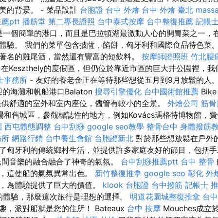
美的背景。 - 菜品設計
台胞證 台中
外燴 台中
外燴 臺北
mass
薦ptt
播筋堂
第二專長證照
台中泰式按摩
台中整復推薦
記帳士
站不僅是一個簡單的港口，而且是巴拉頓湖最激動人心的開胃菜之一
體驗。 我們的菜單包含披薩，餡餅，匈牙利和國際食品特色菜
著名的雞尾酒，當然還有豐富的短飲料。
按摩師證照班
竹北腰
在Keszthely的度假區，但仍位於靠近市區的巨大井公園裡，
士事務所
- 友好的養老金正在等待那些想從五月到9月放鬆的人
歡迎的海灘和帆船港口Balaton
搜尋引擎優化
台中國術館推薦
Bik
提供舒適的室外和室內座位，儘管有較小的全景。
外燴公司
筋骨
和舊城區，參觀標誌性的地方，例如Kovács瑪格特博物館，
園
西屯體態調整
台中刮痧
google seo教學
整骨台中
身體撥筋
務所
網路行銷
台中養生會館
台胞證新北
對於那些想放鬆在戶外
了匈牙利的傳統鄉村生活，並提供許多家庭友好的節目，包括手
民間音樂的融合融合了神奇的氣氛。
台中刮痧推薦ptt
台中 整骨
好，這使船的氣氛異常出色。
新竹整復推拿
google seo
彰化 外
起，為體驗提供了巨大的價值。
klook 台胞證
台中撥筋
記帳士 
人的體驗，那麼這次旅行是理想的選擇。
明道花園城整復推拿
台中
，派對船就是您的住所！ Bateaux
台中 按摩
Mouches成立