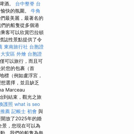
杯啤酒。
台中整脊
台
了愉快的氛圍。
牛角
們最美麗，最著名的
我們的船隻從多個港
乘客可以欣賞巴拉頓
標誌性景點提供了令
薦
東南旅行社 台胞證
大安區 外燴
台胞證
僅可以旅行，而且可
決於您的包裹（首
的地標（例如盧浮宮，
理想選擇，並且缺乏
Marceau
一開始到結束，觀光之旅
換護照
what is seo
摩推薦
記帳士 初會
與
開放了2025年的婚
斯全景，您現在可以為
活動，我們的船隻為每