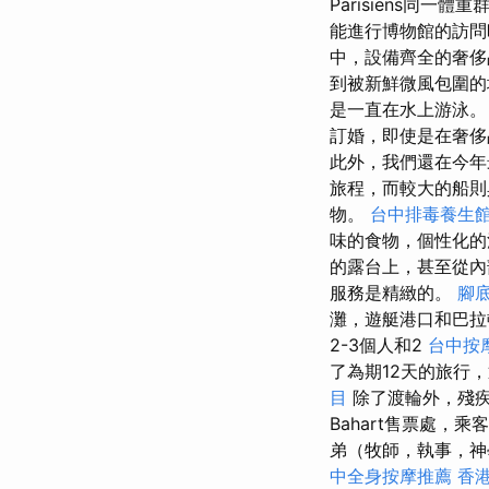
Parisiens同
能進行博物館的訪
中，設備齊全的奢侈
到被新鮮微風包圍的
是一直在水上游泳
訂婚，即使是在奢侈
此外，我們還在今年
旅程，而較大的船則
物。
台中排毒養生
味的食物，個性化的活
的露台上，甚至從
服務是精緻的。
腳
灘，遊艇港口和巴拉
2-3個人和2
台中按摩
了為期12天的旅行
目
除了渡輪外，殘
Bahart售票處，
弟（牧師，執事，神
中全身按摩推薦
香