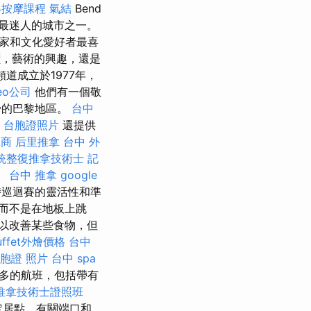
絡按摩課程
氣結
Bend
牙利最迷人的城市之一。
術家和文化愛好者最喜
，藝術的興趣，還是
頻道成立於1977年，
eo公司
他們有一個敬
少的巴黎地區。
台中
台胞證照片
還提供
廠商
后里推拿
台中 外
統整復推拿技術士
記
。
台中 推拿
google
持巡迴賽的靈活性和準
而不是在地板上跳
以改善某些食物，但
uffet外燴價格
台中
胞證 照片
台中 spa
有更多的航班，包括帶有
推拿技術士證照班
定居點，有關端口和