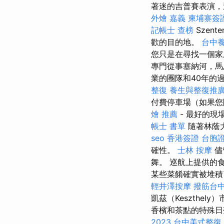
著迷的吉普賽表演，
外燴 嘉義
柬埔寨簽
記帳士 查榜
Szen
歡的目的地。
台中
您只是在尋找一個家庭
專門從事塞納河，
業的團隊和40年的
整復
養生與整復推
付費停車場（如果您
燴 推薦
- 最好的
帳士 書單
隨著林蔭
seo
香港簽證 台胞
確性。
士林 按摩
儘
舞。 巡航上提供的
某些菜餚確實被堆積
輕井澤按摩
撥筋台
凱茲（Keszthe
香檳和茶點的特殊日
2023
台中美式整復