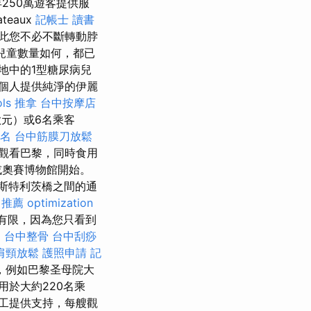
250萬遊客提供服
eaux
記帳士 讀書
此您不必不斷轉動脖
兒童數量如何，都已
地中的1型糖尿病兒
個人提供純淨的伊麗
ols
推拿
台中按摩店
歐元）或6名乘客
排名
台中筋膜刀放鬆
觀看巴黎，同時食用
或奧賽博物館開始。
斯特利茨橋之間的通
 推薦
optimization
有限，因為您只看到
。
台中整骨
台中刮痧
肩頸放鬆
護照申請
記
，例如巴黎圣母院大
於大約220名乘
員工提供支持，每艘觀