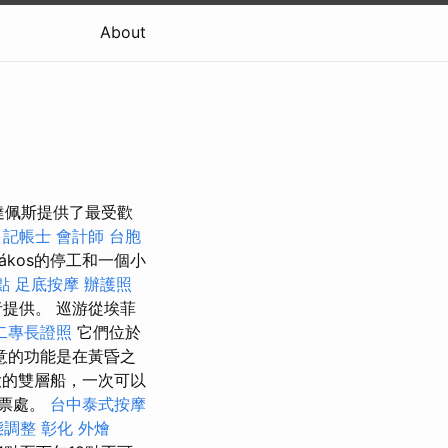
About
達佩斯提供了最受歡
。
記帳士 會計師
台胞
ákos的停工和一個小
點
足底按摩
辦護照
提供。 巡游從埃菲
二專長證照
它們位於
意的功能是在黃昏之
的雙層船，一次可以
售票處。
台中泰式按摩
態調整
彰化 外燴