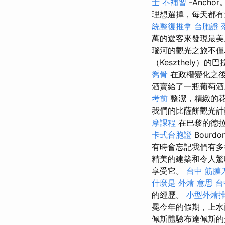
士 不補習
-Anch
理想選擇，每天都
統整復推拿
台胞證 
萬的遊客來發現最美
瑙河的觀光之旅不僅
（Keszthely）
喬骨
在政權變化之後
酒賣給了一瓶葡萄
考前
整潔，精緻的
我們的比薩餅觀光計
摩課程
在巴黎的德拉
卡式台胞證
Bour
有時會忘記我們有
精美的建築和令人
享受它。
台中 筋膜
什麼是
外燴 意思
台
的經歷。
小型外燴
冕今年的假期，上水
佩斯體驗布達佩斯