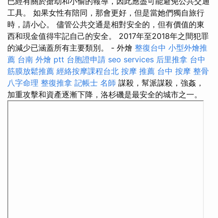
已經有關於搶劫和小偷的報導，因此應盡可能避免公共交通
工具。 如果女性有陪同，那會更好，但是當她們獨自旅行
時，請小心。 儘管公共交通是相對安全的，但有價值的東
西和現金值得牢記自己的安全。 2017年至2018年之間犯罪
的減少已涵蓋所有主要類別。 - 外燴
整復台中
小型外燴推
薦
台南 外燴 ptt
台胞證申請
seo services
后里推拿
台中
筋膜放鬆推薦
經絡按摩課程台北
按摩 推薦
台中 按摩 整骨
八字命理 整復推拿
記帳士 名師
謀殺，幫派謀殺，強姦，
加重攻擊和資產逐漸下降，洛杉磯是最安全的城市之一。