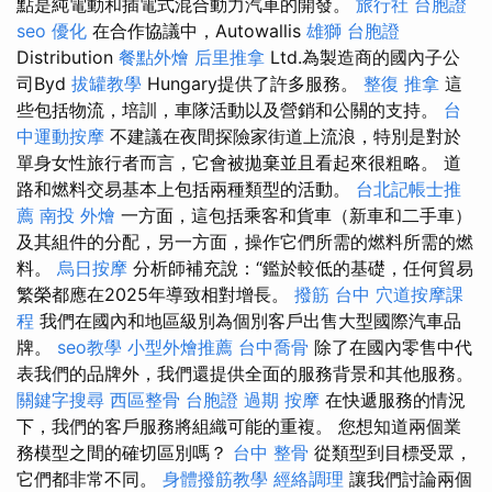
點是純電動和插電式混合動力汽車的開發。
旅行社 台胞證
seo 優化
在合作協議中，Autowallis
雄獅 台胞證
Distribution
餐點外燴
后里推拿
Ltd.為製造商的國內子公
司Byd
拔罐教學
Hungary提供了許多服務。
整復 推拿
這
些包括物流，培訓，車隊活動以及營銷和公關的支持。
台
中運動按摩
不建議在夜間探險家街道上流浪，特別是對於
單身女性旅行者而言，它會被拋棄並且看起來很粗略。 道
路和燃料交易基本上包括兩種類型的活動。
台北記帳士推
薦
南投 外燴
一方面，這包括乘客和貨車（新車和二手車）
及其組件的分配，另一方面，操作它們所需的燃料所需的燃
料。
烏日按摩
分析師補充說：“鑑於較低的基礎，任何貿易
繁榮都應在2025年導致相對增長。
撥筋 台中
穴道按摩課
程
我們在國內和地區級別為個別客戶出售大型國際汽車品
牌。
seo教學
小型外燴推薦
台中喬骨
除了在國內零售中代
表我們的品牌外，我們還提供全面的服務背景和其他服務。
關鍵字搜尋
西區整骨
台胞證 過期
按摩
在快遞服務的情況
下，我們的客戶服務將組織可能的重複。 您想知道兩個業
務模型之間的確切區別嗎？
台中 整骨
從類型到目標受眾，
它們都非常不同。
身體撥筋教學
經絡調理
讓我們討論兩個