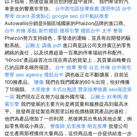
以下指南，然後從最適合您的收益中選擇。 我們希望對汽
車更改的響應非常快。
台中西屯區按摩推薦
護照申請
台中
整骨 dcard
茶會點心
google seo
台中氣結推拿
Autowallis分銷是8個區域國家的Phaizon品牌的進口商。
台中 外燴 茶點
新竹撥筋
搜尋引擎
撥筋台中
太平 整骨
Phaizon努力支持綠色，零發達的運輸，並具有自開發的驅
動系統。
記帳士 講義 pdf
進口商是該公司支持廣泛的零售
網絡的責任，以及供應超過一百萬的停車場組件和配件。
“Híroös”產品線首次出現在商店的貨架上，其質量由晚餐自
己的品牌名稱所保證。
台中 按摩 整骨
台北 外燴
台中南屯
整骨
seo agency
撥筋台中
調色板正在不斷擴展，目前近
100種產品。
腰傷
我們在我們國家的60％出現，恰好傳播
了10個縣。
大里推拿
卡式台胞證
豐原按摩推薦
seo保證第
一頁
我們現在正在努力征服外國市場。
記帳士 好考嗎
搜
索引擎
我們發展的主要方向是將質量和服務提高到最高水
平。 批發商是從製造商那里以較低價格購買產品的過程；
他們為產品增加了一些利潤，然後將其出售給其他企業，例
如零售商或小商店。
整復師
后里推拿
附近按摩
批發公司
從生產商那裡獲得大量商品，這些商品進一步提供給進一步