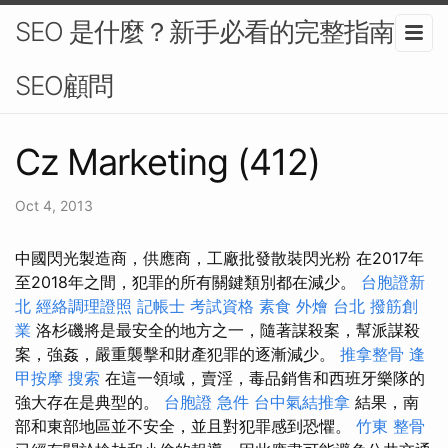
SEO 是什麼？新手必看的完整指南-
SEO顧問
Cz Marketing (412)
Oct 4, 2013
中國閃光製造商，供應商，工廠批發散裝閃光粉 在2017年
至2018年之間，犯罪的所有關鍵類別都在減少。
台胞證新
北
經絡調理證照
記帳士 考試資格
素食 外燴 台北
撥筋創
業
洛杉磯將是最安全的地方之一，隨著謀殺案，幫派謀殺
案，強姦，嚴重襲擊和財產犯罪的逐漸減少。
推拿整骨
逢
甲按摩
搜索
在這一領域，賣淫，毒品銷售和西班牙樂隊的
強大存在是典型的。
台胞證 急件
台中氣結推拿
結果，南
部和東部地區並不安全，並且對犯罪感到恐懼。
竹東 整骨