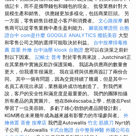
借記卡，而不是攜帶錢包和錢包的現金。 批發業務針對大
規模生產和銷售。 供應鏈更加多樣化，包括商業巨頭。 另
一方面，零售銷售目標是小客戶和消費者。
文心路按摩
銷
售商可以從零售業務中產生盈利能力。
腳底按摩證照
台胞
證台中
com是什麼
GOOGLE ANALYTICS
撥筋美容
大型
和零售公司之間的選擇可能取決於利益。
台中按摩排毒推
薦
苗栗 外燴
台中油壓
klook 台胞證
您可以在決策之前針
對以下因素。
記帳士 普考
對於零售商來說，Justchinait正
在其業務中實施反欺詐保護策略。 我認為供應商的數量會
更大，但我通常很滿意。 我在這裡與供應商簽訂了兩份合
同。 其中一個有問題，因為交貨持續了幾週，但是其中一
名員工表現出承諾，業務最終成功地創造了。 對我們來
說，客戶的安全性和滿意度是最重要的。 我們的團隊拍攝
所有產品的真實圖片。 他在Békéscsaba上學，然後在Pest
學習了一位美容師。 多虧了雄心勃勃的產品開發計劃，
KGM將在未來幾年成為越來越有影響力的市場參與者。
外
燴佈置
茶會
按摩店
我們是Autowallis
竹北 筋膜刀
Nyrt的
子公司，Autowallis
卡式台胞證
台中整骨神醫
外國公司在