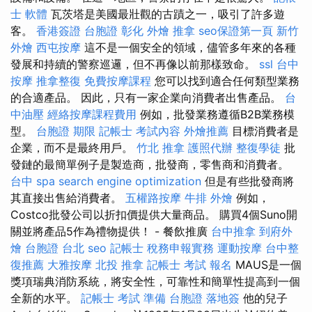
士 軟體
瓦茨塔是美國最壯觀的古蹟之一，吸引了許多遊
客。
香港簽證 台胞證
彰化 外燴
推拿
seo保證第一頁
新竹
外燴
西屯按摩
這不是一個安全的領域，儘管多年來的各種
發展和持續的警察巡邏，但不再像以前那樣致命。
ssl
台中
按摩
推拿整復
免費按摩課程
您可以找到適合任何類型業務
的合適產品。 因此，只有一家企業向消費者出售產品。
台
中油壓
經絡按摩課程費用
例如，批發業務遵循B2B業務模
型。
台胞證 期限
記帳士 考試內容
外燴推薦
目標消費者是
企業，而不是最終用戶。
竹北 推拿
護照代辦
整復學徒
批
發鏈的最簡單例子是製造商，批發商，零售商和消費者。
台中 spa
search engine optimization
但是有些批發商將
其直接出售給消費者。
五權路按摩
牛排 外燴
例如，
Costco批發公司以折扣價提供大量商品。 購買4個Suno開
關並將產品5作為禮物提供！ - 餐飲推廣
台中推拿
到府外
燴
台胞證 台北
seo
記帳士 稅務申報實務
運動按摩
台中整
復推薦
大雅按摩
北投 推拿
記帳士 考試 報名
MAUS是一個
獎項瑞典消防系統，將安全性，可靠性和簡單性提高到一個
全新的水平。
記帳士 考試 準備
台胞證 落地簽
他的兒子