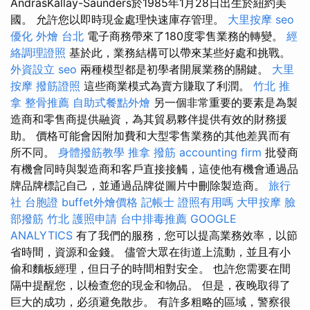
AndrásKállay-Saunders於1985年1月28日出生於紐約美
國。 允許您以即時現金處理快速庫存管理。
大里按摩
seo
優化
外燴 台北
電子商務帶來了180度零售業務的轉變。
經
絡調理證照
基於此，業務結構可以帶來某些好處和挑戰。
外資設立
seo
兩種模型都是初學者開展業務的關鍵。
大里
按摩
撥筋證照
這些商業模式為賣方賺取了利潤。
竹北 推
拿
整骨推薦
自助式餐點外燴
另一個非常重要的要素是為製
造商和零售商提供融資，為其貿易夥伴提供有效的財務援
助。 價格可能會因附加費和大型零售業務的其他差異而有
所不同。
身體撥筋教學
推拿
撥筋
accounting firm
批發商
有機會同時與製造商和客戶直接接觸，這使他有機會通過品
牌品牌標記自己，並通過品牌從圖片中刪除製造商。
旅行
社 台胞證
buffet外燴價格
記帳士 證照有用嗎
大甲按摩
臉
部撥筋 竹北
護照申請
台中排毒推薦
GOOGLE
ANALYTICS
有了我們的服務，您可以提高業務效率，以節
省時間，資源和金錢。 儘管大眾在街道上流動，並且有小
偷和麵板經理，但日子的時間相對安全。 也許您需要在間
隔中提醒您，以檢查您的現金和物品。 但是，夜晚取得了
巨大的成功，必須避免散步。 有許多粗略的區域，警察很