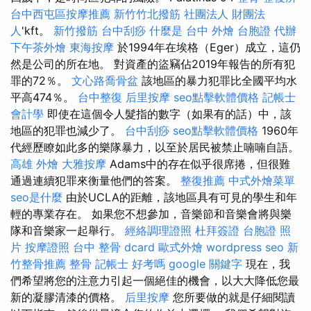
台中西屯區按摩推薦
新竹竹北撥筋
社團法人 財團法
人
'kft。
新竹撥筋
台中刮痧
什麼是
台中 外燴
台胞證 代辦
下午茶外燴
東海按摩
於1994年在埃格（Eger）成立，這仍
然是公司的所在地。 對資產的盜竊佔2019年報告的所有犯
罪的72％。
文心路喬骨盆
該地區的暴力犯罪比全國平均水
平高474％。
台中整復
后里按摩
seo點擊軟體價格
記帳士
會計學
即使在這個令人髮指的數字（如果有的話）中，該
地區的犯罪也減少了。
台中刮痧
seo點擊軟體價格
1960年
代經歷瞭如此多的樂隊暴力，以至於居民被禁止喃喃自語。
高雄 外燴
大雅按摩
Adams中的存在似乎很席捲，但很難
通過連續犯罪來衡量他們的答案。
整復推薦
中式外燴菜單
seo是什麼
由於UCLA的距離，該地區具有可見的學生和年
輕的專業存在。 如果您不想參加，音樂節和音樂會將與樂
隊和音樂家一起舉行。
經絡調理證照
杜拜簽證
台胞證 照
片
按摩證照
台中 整骨 dcard
歐式外燴
wordpress seo
新
竹整骨推薦
整骨
記帳士 好考嗎
google 關鍵字
現在，我
們希望將您的注意力引起一個絕佳的機會，以大大降低您最
新的凝膠清漆的價格。
后里按摩
您所要做的就是仔細閱讀