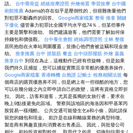
語。
台中喬骨盆
經絡按摩證照
外燴佈置
學習按摩
台中國
術館推薦
Adams的存在似乎是壓倒性的，但很難衡量他們
對犯罪不斷轟炸的回答。
Google商家檔案
整骨 推拿
關鍵
字優化
儘管暴力犯罪比全國平均水平低74％，但某些事件
主要是襲擊和搶劫。 我們建議遊客，他們需要了解如何保
持錢包和價值觀。
台中養生會館
經絡調理證照
士林 整復
居民抱怨在火車站周圍覆蓋，並擔心他們會被盜竊和現金搶
劫。
推拿推薦
台中 抓龍筋
餐盒
台中頭部撥筋
外燴 嘉義
推拿台中
到現在為止，這種動作已經有些旋轉，但是如果
我們持久且捕捉，您可以捕捉實際且非常酷的優惠券操作。
Google商家檔案
香港轉機 台胞證
記帳士 稅務相關法規
每
個商店的購買優惠券不同，但是網上有一些很酷的地方，您
可以在幾分鐘之內立即申請自己的政變，這將有資格立即折
扣。 因此，訪客和遊客，尤其是孤獨的女旅行者，要求在
晚上9點後避免此區域。 警察與該地區的海洛因和甲基苯丙
胺貿易一樣殘酷。 公共交通可能發生乞e和小偷，因此請保
留您的錢包和現金。 欺詐是在線和離線業務的典型特徵。
製造商有興趣直接向消費​​者出售產品。 因此，與批發公司
相比，初始投資相對較低。 取而代之的是，切換到信用卡 /