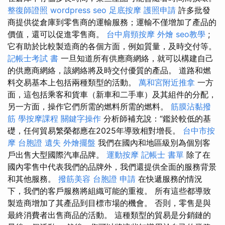
整復師證照
wordpress seo
足底按摩
護照申請
許多批發
商提供從倉庫到零售商的運輸服務；運輸不僅增加了產品的
價值，還可以促進零售商。
台中肩頸按摩
外燴
seo教學
;
它有助於比較製造商的各個方面，例如質量，及時交付等。
記帳士考試 書
一旦知道所有供應商網絡，就可以構建自己
的供應商網絡，該網絡將及時交付優質的產品。 道路和燃
料交易基本上包括兩種類型的活動。
萬和宮附近推拿
一方
面，這包括乘客和貨車（新車和二手車）及其組件的分配，
另一方面，操作它們所需的燃料所需的燃料。
筋膜沾黏撥
筋
學按摩課程
關鍵字操作
分析師補充說：“鑑於較低的基
礎，任何貿易繁榮都應在2025年導致相對增長。
台中市按
摩
台胞證 遺失
外燴擺盤
我們在國內和地區級別為個別客
戶出售大型國際汽車品牌。
運動按摩
記帳士 書單
除了在
國內零售中代表我們的品牌外，我們還提供全面的服務背景
和其他服務。
撥筋美容
台胞證 申請
在快遞服務的情況
下，我們的客戶服務將組織可能的重複。 所有這些都導致
製造商增加了其產品到目標市場的機會。 否則，零售是與
最終消費者出售商品的活動。 這種類型的貿易是分銷鏈的