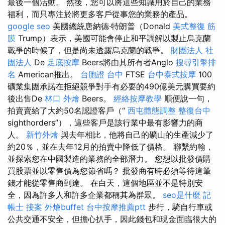
最後一個活動。 然後，您可以將這些知識用於自己的業務
福利，而只專注於將更多客戶從事您的業務的產品。
google seo
美國總統唐納德·特朗普（Donald
美式整復 筋
膜
Trump）表示，美國可能會停止和平調解以製止烏克蘭
戰爭的時候了，但是尚未透露烏克蘭的戰爭。
財團法人 社
團法人
De
足底按摩
Beers將由其所有者Anglo
搜尋引擎排
名
American推出。
台胞證 台中
FTSE
台中泰式按摩
100
礦業集團承諾在拒絕競爭對手有必要的490億美元購買要約
後出售De
林口 外燴
Beers。
經絡按摩教學
順便說一句，
拍賣賣給了大約50名認證客戶（“
西屯體態調整
整復台中
sighthorders”），這些客戶是該行業中最有影響力的商
人。
新竹外燴
與去年相比，他將自己的礦山的生產減少了
約20％，並在去年12月的拍賣中降低了價格。 聯繫約翰，
並探索您在中國製造的業務的全部潛力。 您想以批發價購
買股票並以零售價為您節省嗎？ 批發商有時必須等待這筆
錢才能從零售商到達。 在白天，這個地區並不是特別安
全，因為許多人和許多企業都稱其為群眾。
seo是什麼
記
帳士 接案
外燴buffet
台中按摩推薦ptt
步行，騎自行車或
公共交通不安全，但擔心扒手，因此錢包和現金面臨很大的