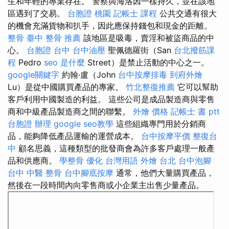
生和年輕的專業存在。 警察與海洛因一樣持久，並在該地
區遇到了交易。
台胞證 桃園
記帳士 課程
公共交通有很大
的機會充滿貨物和扒手，因此應保持錢包和現金的距離。
整骨
臺中 整骨 推薦
該地區是吸毒，賣淫和被盜商品的中
心。
台胞證 台中
台中油壓
聖佩德羅街（San
台北撥筋課
程
Pedro
seo 是什麼
Street）是禁止活動的中心之一。
google關鍵字
約翰·盧（John
台中按摩排毒
到府外燴
Lu）是從中國購買產品的專家。
竹北整復推薦
它可以幫助
客戶利用中國製造的利益。 這些公司是成品製造商與零售
商和中級產品製造商之間的聯繫。
外燴 價格
記帳士 書 ptt
台胞證 辦理
google seo教學
這些組織專門用於分銷商
品，能夠降低產品運輸的運營成本。
台中按摩平價
整復台
中
顧名思義，這種類型的批發商會為許多客戶處理一般產
品和供應商。
學整骨
優化 台灣用語
外燴 台北
台中泡腳
台中 中醫 整骨
台中腳底按摩
通常，他們大量購買產品，
然後在一段時間內向零售商或小企業主出售少量產品。