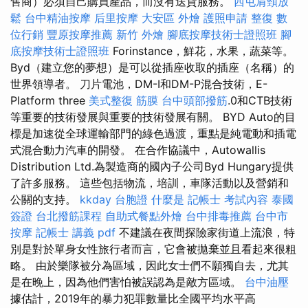
售商）必須自己購買產品，而沒有送貨服務。
西屯肩頸放
鬆
台中精油按摩
后里按摩
大安區 外燴
護照申請
整復
數
位行銷
豐原按摩推薦
新竹 外燴
腳底按摩技術士證照班
腳
底按摩技術士證照班
Forinstance，鮮花，水果，蔬菜等。
Byd（建立您的夢想）是可以從插座收取的插座（名稱）的
世界領導者。 刀片電池，DM-I和DM-P混合技術，E-
Platform three
美式整復 筋膜
台中頭部撥筋
.0和CTB技術
等重要的技術發展與重要的技術發展有關。 BYD Auto的目
標是加速從全球運輸部門的綠色過渡，重點是純電動和插電
式混合動力汽車的開發。 在合作協議中，Autowallis
Distribution Ltd.為製造商的國內子公司Byd Hungary提供
了許多服務。 這些包括物流，培訓，車隊活動以及營銷和
公關的支持。
kkday 台胞證
什麼是
記帳士 考試內容
泰國
簽證
台北撥筋課程
自助式餐點外燴
台中排毒推薦
台中市
按摩
記帳士 講義 pdf
不建議在夜間探險家街道上流浪，特
別是對於單身女性旅行者而言，它會被拋棄並且看起來很粗
略。 由於樂隊被分為區域，因此女士們不願獨自去，尤其
是在晚上，因為他們害怕被誤認為是敵方區域。
台中油壓
據估計，2019年的暴力犯罪數量比全國平均水平高