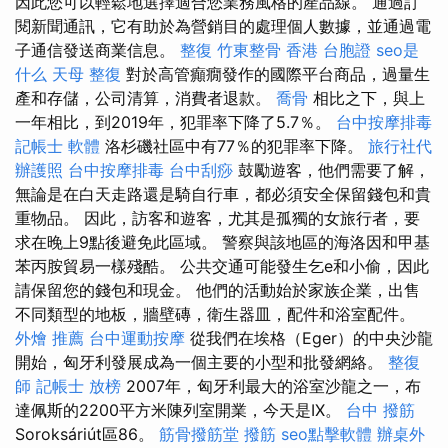
因此您可以輕鬆地選擇適合您業務風格的產品線。 通過訂
閱新聞通訊，它有助於為營銷目的處理個人數據，並通過電
子通信發送商業信息。
整復
竹東整骨
香港 台胞證
seo是
什么
天母 整復
對於高管癲癇發作的國際平台商品，過量生
產和存儲，公司清算，消費者退款。
喬骨
相比之下，與上
一年相比，到2019年，犯罪率下降了5.7％。
台中按摩排毒
記帳士 軟體
洛杉磯社區中有77％的犯罪率下降。
旅行社代
辦護照
台中按摩排毒
台中刮痧
鼓勵遊客，他們需要了解，
無論是在白天走路還是騎自行車，都必須安全保留錢包和貴
重物品。 因此，訪客和遊客，尤其是孤獨的女旅行者，要
求在晚上9點後避免此區域。 警察與該地區的海洛因和甲基
苯丙胺貿易一樣殘酷。 公共交通可能發生乞e和小偷，因此
請保留您的錢包和現金。 他們的活動始於家族企業，出售
不同類型的地板，牆壁磚，衛生器皿，配件和浴室配件。
外燴 推薦
台中運動按摩
從我們在埃格（Eger）的中央沙龍
開始，匈牙利發展成為一個主要的小型和批發網絡。
整復
師
記帳士 放榜
2007年，匈牙利最大的浴室沙龍之一，布
達佩斯的2200平方米陳列室開業，今天是IX。
台中 撥筋
Soroksáriút區86。
筋骨撥筋堂
撥筋
seo點擊軟體
辦桌外