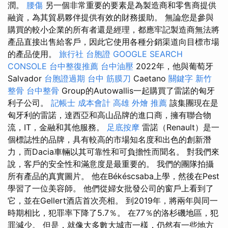
潤。
腰傷
另一個非常重要的要素是為製造商和零售商提供
融資，為其貿易夥伴提供有效的財務援助。 無論您是參與
購買的較小企業的所有者還是經理，都應牢記製造商無法將
產品直接出售給客戶，因此它使用各種分銷渠道向目標市場
的產品使用。
旅行社 台胞證
GOOGLE SEARCH
CONSOLE
台中整復推薦
台中油壓
2022年，他與葡萄牙
Salvador
台胞證過期
台中 筋膜刀
Caetano
關鍵字
新竹
整骨
台中整骨
Group的Autowallis一起購買了雷諾的匈牙
利子公司。
記帳士 成本會計
高雄 外燴 推薦
該集團現在是
匈牙利的雷諾，達西亞和高山品牌的進口商，擁有聯合物
流，IT，金融和其他服務。
足底按摩
雷諾（Renault）是一
個標誌性的品牌，具有較高的市場知名度和出色的創新潛
力，而Dacia車輛以其可靠性和可負擔性而聞名。 對我們來
說，客戶的安全性和滿意度是最重要的。 我們的團隊拍攝
所有產品的真實圖片。 他在Békéscsaba上學，然後在Pest
學習了一位美容師。 他們從婦女批發公司的窗戶上看到了
它，並在Gellert酒店首次亮相。 到2019年，將兩年與同一
時期相比，犯罪率下降了5.7％。 在77％的洛杉磯地區，犯
罪減少。 但是，就像大多數大城市一樣，仍然有一些地方