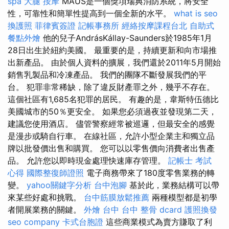
spa
大腿 按摩
MAUS是一個獎項瑞典消防系統，將安全
性，可靠性和簡單性提高到一個全新的水平。
what is seo
換護照
菲律賓簽證
記帳事務所
經絡按摩課程台北
自助式
餐點外燴
他的兒子AndrásKállay-Saunders於1985年1月
28日出生於紐約美國。 最重要的是，持續更新和向市場推
出新產品。 由於個人資料的擴展，我們還於2011年5月開始
銷售乳製品和冷凍產品。 我們的團隊不斷發展我們的平
台。 犯罪非常稀缺，除了違反財產罪之外，幾乎不存在。
這個社區有1,685名犯罪的居民。 有趣的是，韋斯特伍德比
美國城市的50％更安全。 如果您必須過夜並發現第二天，
建議您使用酒店。 儘管警察經常被巡邏，但最安全的感覺
是漫步或騎自行車。 在線社區，允許小型企業主和獨立品
牌以批發價出售和購買。 您可以以零售價向消費者出售產
品。 允許您以即時現金處理快速庫存管理。
記帳士 考試
心得
國際整復師證照
電子商務帶來了180度零售業務的轉
變。
yahoo關鍵字分析
台中泡腳
基於此，業務結構可以帶
來某些好處和挑戰。
台中筋膜放鬆推薦
兩種模型都是初學
者開展業務的關鍵。
外燴 台中
台中 整骨 dcard
護照換發
seo company
卡式台胞證
這些商業模式為賣方賺取了利