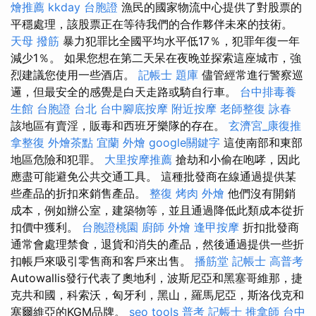
燴推薦
kkday 台胞證
漁民的國家物流中心提供了對股票的
平穩處理，該股票正在等待我們的合作夥伴未來的技術。
天母 撥筋
暴力犯罪比全國平均水平低17％，犯罪年復一年
減少1％。 如果您想在第二天呆在夜晚並探索這座城市，強
烈建議您使用一些酒店。
記帳士 題庫
儘管經常進行警察巡
邏，但最安全的感覺是白天走路或騎自行車。
台中排毒養
生館
台胞證 台北
台中腳底按摩
附近按摩
老師整復 詠春
該地區有賣淫，販毒和西班牙樂隊的存在。
玄濟宮_康復推
拿整復
外燴茶點
宜蘭 外燴
google關鍵字
這使南部和東部
地區危險和犯罪。
大里按摩推薦
搶劫和小偷在咆哮，因此
應盡可能避免公共交通工具。 這種批發商在線通過提供某
些產品的折扣來銷售產品。
整復
烤肉 外燴
他們沒有開銷
成本，例如辦公室，建築物等，並且通過降低此類成本從折
扣價中獲利。
台胞證桃園
廚師 外燴
逢甲按摩
折扣批發商
通常會處理禁食，退貨和消失的產品，然後通過提供一些折
扣帳戶來吸引零售商和客戶來出售。
播筋堂
記帳士 高普考
Autowallis發行代表了奧地利，波斯尼亞和黑塞哥維那，捷
克共和國，科索沃，匈牙利，黑山，羅馬尼亞，斯洛伐克和
塞爾維亞的KGM品牌。
seo tools
普考 記帳士
推拿師
台中