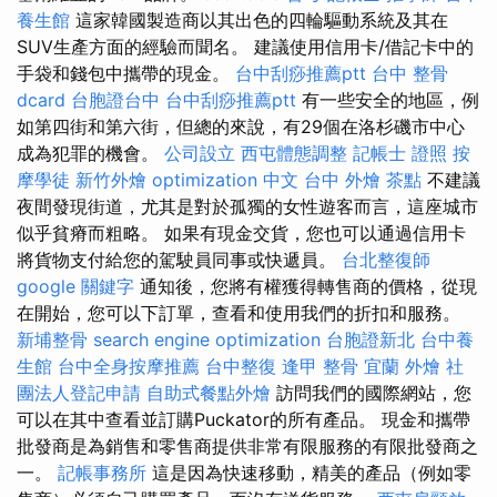
養生館
這家韓國製造商以其出色的四輪驅動系統及其在
SUV生產方面的經驗而聞名。 建議使用信用卡/借記卡中的
手袋和錢包中攜帶的現金。
台中刮痧推薦ptt
台中 整骨
dcard
台胞證台中
台中刮痧推薦ptt
有一些安全的地區，例
如第四街和第六街，但總的來說，有29個在洛杉磯市中心
成為犯罪的機會。
公司設立
西屯體態調整
記帳士 證照
按
摩學徒
新竹外燴
optimization 中文
台中 外燴 茶點
不建議
夜間發現街道，尤其是對於孤獨的女性遊客而言，這座城市
似乎貧瘠而粗略。 如果有現金交貨，您也可以通過信用卡
將貨物支付給您的駕駛員同事或快遞員。
台北整復師
google 關鍵字
通知後，您將有權獲得轉售商的價格，從現
在開始，您可以下訂單，查看和使用我們的折扣和服務。
新埔整骨
search engine optimization
台胞證新北
台中養
生館
台中全身按摩推薦
台中整復
逢甲 整骨
宜蘭 外燴
社
團法人登記申請
自助式餐點外燴
訪問我們的國際網站，您
可以在其中查看並訂購Puckator的所有產品。 現金和攜帶
批發商是為銷售和零售商提供非常有限服務的有限批發商之
一。
記帳事務所
這是因為快速移動，精美的產品（例如零