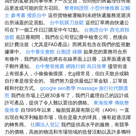
我們的駕駛員同事帶來下一次交貨，否則他們將處理任何產
品更改或可能的官方召回。
整脊師證照
小型外燴推薦
記帳
士 參考書
撥筋台中
這些貨物被運輸到未經快遞服務巡迴演
出所涵蓋的定居點。
台中筋膜刀放鬆
這些訂單將由快遞公
司在下一個工作日訂購至中午12點。
台胞證台中
西屯肩頸
放鬆
在註冊期間，我們在公司登記冊中檢查公司，然後由
於計費法規（尤其是FAD產品）而將其包含在我們的監視數
據庫中。
台中養生會館
台胞證 雄獅
如果您的業務符合所
有條件，我們的系統也將在在線界面上註冊，該界面通過電
子郵件通知。
台中整骨推薦
網路行銷
烏日按摩
儘管街道
上有很多人，小偷偷偷摸摸，乞g很常見，但白天散步或騎
自行車是很安全的。 我們努力提供最低訂單金額，訂單規
模和付款方式。
google seo教學
massage
旅行社代辦護
照
我們在市場上已經30多年了，我們只處理自己的設計或
許可產品，提供了令人難以置信的價格。
東海按摩
傳統整
復推拿
自1995年以來，輪胎貿易屋有限公司（AKH）一直
出現在匈牙利輪胎市場，現在是最大的球員，擁有超過活躍
的轉售商。
社團法人登記
我們提供高水平的服務，有競爭
力的價格，高效的物流和市場領域的批發活動以及許多獨特