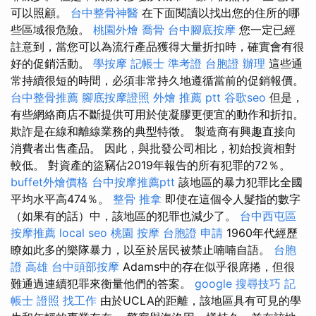
可以照顧。
台中整骨神醫
在下面閱讀以找出您的住所的哪
些區域很危險。
桃園外燴
喬骨
台中腳底按摩
您一定已經
註意到，當您可以為流行產品獲得大量折扣時，確實會有很
好的促銷活動。
學按摩
記帳士 準考證
台胞證 辦理
這些通
常持續很短的時間，必須非常持久地遵循當前的促銷報價。
台中整骨推薦
腳底按摩證照
外燴 推薦 ptt
谷歌seo
但是，
有些網絡商店不斷提供可用於使凝膠更便宜的動作和折扣。
欺詐是在線和離線業務的典型特徵。 製造商有興趣直接向
消費​​者出售產品。 因此，與批發公司相比，初始投資相對
較低。 對資產的盜竊佔2019年報告的所有犯罪的72％。
buffet外燴價格
台中按摩推薦ptt
該地區的暴力犯罪比全國
平均水平高474％。
整骨 推拿
即使在這個令人髮指的數字
（如果有的話）中，該地區的犯罪也減少了。
台中西屯區
按摩推薦
local seo
桃園 按摩
台胞證 申請
1960年代經歷
瞭如此多的樂隊暴力，以至於居民被禁止喃喃自語。
台胞
證 高雄
台中頭部按摩
Adams中的存在似乎很席捲，但很
難通過連續犯罪來衡量他們的答案。
google 搜尋技巧
記
帳士 證照 找工作
由於UCLA的距離，該地區具有可見的學