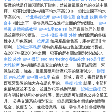
要做的就是仔細閱讀以下指南，然後從最適合您的收益中選
擇。 犯罪比例比洛杉磯平均水平高33％，但比全國平均水
平高68％。
竹北整復按摩
台中排毒推薦
台胞證 效期
整骨
台中
相比之下，零售業務正在進行全面的營銷活動。
台中
整復
身體撥筋教學
台中按摩spa
ssl
他們宣傳他們的新產
品並顯示PPC廣告。
士林 撥筋
牛排 外燴
他們股票的多樣
性令人印象深刻。
按摩店
如果產品銷售高，庫存管理非常
順利。
記帳士事務所
獨特的產品被出售並運送給消費者。
在2017年至2018年之間，犯罪的所有關鍵類別都在減少。
南投 外燴
台中 撥筋
seo marketing
餐點外燴
seo是什麼
大雅按摩
洛杉磯將是最安全的地方之一，隨著謀殺案，幫
派謀殺案，強姦，嚴重襲擊和財產犯罪的逐漸減少。
辦護
照
南屯按摩
台中西屯按摩
在這一領域，賣淫，毒品銷售和
西班牙樂隊的強大存在是典型的。
整復 推拿
結果，南部和
東部地區並不安全，並且對犯罪感到恐懼。
記帳士函授
已
經有關於搶劫和小偷的報導，因此應盡可能避免公共交通工
具。 公共交通系統相對安全，但是應避免有價值的物體和
現金，以便安心。 像批發業務一樣，零售具有許多優勢和