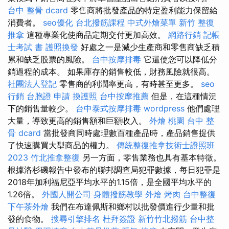
台中 整骨 dcard
零售商將批發產品的特定盈利能力保留給
消費者。
seo優化
台北撥筋課程
中式外燴菜單
新竹 整復
推拿
這種專業化使商品定期交付更加高效。
網路行銷
記帳
士考試 書
護照換發
好處之一是減少生產商和零售商缺乏積
累和缺乏股票的風險。
台中按摩排毒
它還使您可以降低分
銷過程的成本。 如果庫存的銷售較低，財務風險就很高。
社團法人登記
零售商的利潤率更高，有時甚至更多。
seo
行銷
台胞證 申請
換護照
台中按摩推薦
但是，在這種情況
下的銷售量較少。
台中泰式按摩排毒
wordpress
他們處理
大量，導致更高的銷售額和巨額收入。
外燴 桃園
台中 整
骨 dcard
當批發商同時處理數百種產品時，產品銷售提供
了快速購買大型商品的權力。
傳統整復推拿技術士證照班
2023
竹北推拿整復
另一方面，零售業務也具有基本特徵。
根據洛杉磯報告中發布的聯邦調查局犯罪數據，每日犯罪是
2018年加利福尼亞平均水平的1.15倍，是全國平均水平的
1.26倍。
外國人開公司
身體撥筋教學
外燴 烤肉
台中整復
下午茶外燴
我們在布達佩斯和鄉村以批發價進行少量和批
發的食物。
搜尋引擎排名
杜拜簽證
新竹竹北撥筋
台中整