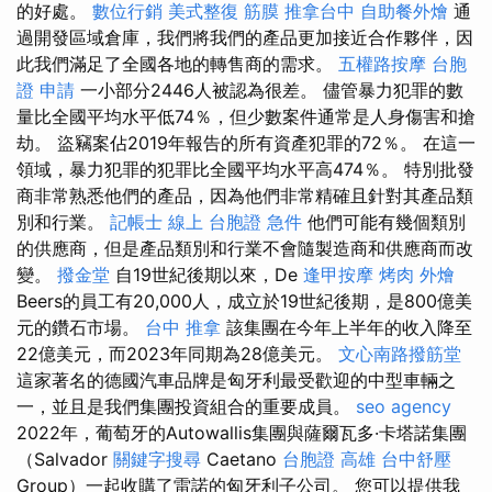
的好處。
數位行銷
美式整復 筋膜
推拿台中
自助餐外燴
通
過開發區域倉庫，我們將我們的產品更加接近合作夥伴，因
此我們滿足了全國各地的轉售商的需求。
五權路按摩
台胞
證 申請
一小部分2446人被認為很差。 儘管暴力犯罪的數
量比全國平均水平低74％，但少數案件通常是人身傷害和搶
劫。 盜竊案佔2019年報告的所有資產犯罪的72％。 在這一
領域，暴力犯罪的犯罪比全國平均水平高474％。 特別批發
商非常熟悉他們的產品，因為他們非常精確且針對其產品類
別和行業。
記帳士 線上
台胞證 急件
他們可能有幾個類別
的供應商，但是產品類別和行業不會隨製造商和供應商而改
變。
撥金堂
自19世紀後期以來，De
逢甲按摩
烤肉 外燴
Beers的員工有20,000人，成立於19世紀後期，是800億美
元的鑽石市場。
台中 推拿
該集團在今年上半年的收入降至
22億美元，而2023年同期為28億美元。
文心南路撥筋堂
這家著名的德國汽車品牌是匈牙利最受歡迎的中型車輛之
一，並且是我們集團投資組合的重要成員。
seo agency
2022年，葡萄牙的Autowallis集團與薩爾瓦多·卡塔諾集團
（Salvador
關鍵字搜尋
Caetano
台胞證 高雄
台中舒壓
Group）一起收購了雷諾的匈牙利子公司。 您可以提供我