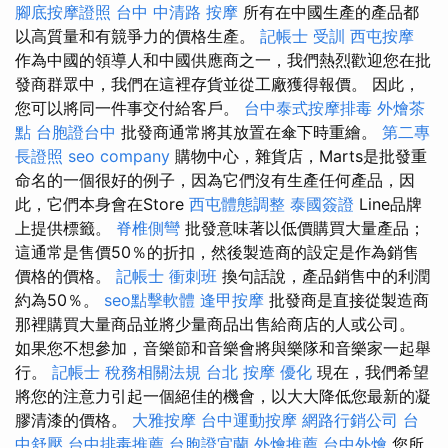
腳底按摩證照
台中 中清路 按摩
所有在中國生產的產品都
以高質量和有競爭力的價格生產。
記帳士 受訓
西屯按摩
作為中國的領導人和中國供應商之一，我們熱烈歡迎您在批
發商群眾中，我們在這裡存貨並從工廠獲得報價。 因此，
您可以將同一件事交付給客戶。
台中泰式按摩排毒
外燴茶
點
台胞證台中
批發商通常將其放置在傘下時重繪。
第二專
長證照
seo company
購物中心，雜貨店，Marts是批發重
命名的一個很好的例子，因為它們沒有生產任何產品，因
此，它們本身會在Store
西屯體態調整
泰國簽證
Line品牌
上提供標籤。
脊椎側彎
批發意味著以低價購買大量產品；
這通常是售價50％的折扣，然後製造商的設定是作為銷售
價格的價格。
記帳士 衝刺班
換句話說，產品銷售中的利潤
約為50％。
seo點擊軟體
逢甲按摩
批發商是直接從製造商
那裡購買大量商品並將少量商品出售給商店的人或公司。
如果您不想參加，音樂節和音樂會將與樂隊和音樂家一起舉
行。
記帳士 稅務相關法規
台北 按摩
優化
現在，我們希望
將您的注意力引起一個絕佳的機會，以大大降低您最新的凝
膠清漆的價格。
大雅按摩
台中運動按摩
網路行銷公司
台
中舒壓
台中排毒推薦
台胞證宜蘭
外燴推薦
台中外燴
您所