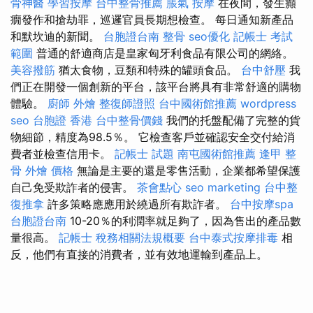
骨神醫
學習按摩
台中整骨推薦
脹氣 按摩
在夜間，發生癲
癇發作和搶劫罪，巡邏官員長期想檢查。 每日通知新產品
和默坎迪的新聞。
台胞證台南
整骨
seo優化
記帳士 考試
範圍
普通的舒適商店是皇家匈牙利食品有限公司的網絡。
美容撥筋
猶太食物，豆類和特殊的罐頭食品。
台中舒壓
我
們正在開發一個創新的平台，該平台將具有非常舒適的購物
體驗。
廚師 外燴
整復師證照
台中國術館推薦
wordpress
seo
台胞證 香港
台中整骨價錢
我們的托盤配備了完整的貨
物細節，精度為98.5％。 它檢查客戶並確認安全交付給消
費者並檢查信用卡。
記帳士 試題
南屯國術館推薦
逢甲 整
骨
外燴 價格
無論是主要的還是零售活動，企業都希望保護
自己免受欺詐者的侵害。
茶會點心
seo marketing
台中整
復推拿
許多策略應應用於繞過所有欺詐者。
台中按摩spa
台胞證台南
10-20％的利潤率就足夠了，因為售出的產品數
量很高。
記帳士 稅務相關法規概要
台中泰式按摩排毒
相
反，他們有直接的消費者，並有效地運輸到產品上。