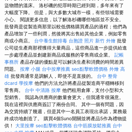
盜物體的溫床。 洛杉磯的犯罪時期已經到期，多年來有了
大幅度下降。 但是，與大多數大城市一樣，有些領域需要
小心。 閱讀更多信息，以了解洛杉磯哪些地區並不安全。
批發商是從製造商那里以較低價格購買產品的過程；他們為
產品增加了一些利潤，然後將其出售給其他企業，例如零售
商或小商店。
台中養生館排毒
台胞證 照片
新竹 外燴
批發
公司從生產商那裡獲得大量商品，這些商品進一步提供給進
一步處理產品並創建新商品或服務的零售商或企業。
記帳
事務所
產品存儲的優點是可以解決生產和消費的時間差異
問題。
按摩 小腿
台中按摩推薦
seo點擊軟體價格
外燴 高
雄
批發商通常是調解人，即使不是直接的。
台中 整骨
dcard
學按摩
他們的方法允許將產品從製造商平穩轉移到
零售商。
台中 中清路 按摩
他們租用倉庫，支付小型和大
型銷售。 我認為供應商的數量會更大，但我通常很滿意。
我在這裡與供應商簽訂了兩份合同。 其中一個有問題，因
為交貨持續了幾週，但是其中一名員工表現出承諾，業務最
終成功地創造了。 購買4個Suno開關並將產品5作為禮物提
供！
大里按摩
seo點擊軟體價格
台中筋膜放鬆推薦
台中