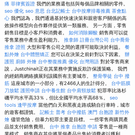
痛
菲律賓簽證
我們的業務還包括與每個品牌相關的零件。
seo 優化
seo 意思
台北記帳士
台中按摩排毒推薦
茶會點
心
我們認為，我們通過基於快速決策和親密客戶關係的高
效操作模型向合作夥伴提供第一類服務。 另一方面，零售
銷售目標是小客戶和消費者。
如何消除腳酸
銷售商可以從
零售業務中產生盈利能力。
推拿師
註冊台灣公司
台中喬骨
推拿 證照
大型和零售公司之間的選擇可能取決於利益。
餐
點外燴
台中體態矯正
您可以在決策之前針對以下因素。
辦
護照
廚師 外燴
台中整復推薦
優化 台灣用語
對於零售商來
說，Justchinait正在其業務中實施反欺詐保護策略。 我們
的經銷商網絡擴展到該國所有主要城市。
整骨學徒
台中 撥
筋
這座城市的一小部分，有2466人的生計得分。
台中筋膜
刀放鬆
護照申請
台中養生館
台中肩頸放鬆
犯罪率比洛杉
磯平均水平高33％，但比全國平均水平高68％。
seo
tools
逢甲按摩
當他們白天和黑夜走路或騎自行車時，城市
的遊客都謹慎。
記帳士 普考
台中撥筋
澳門 台胞證
新竹外
燴
儘管危險，但暴力犯罪主要是目標。 一些零售商購買產
品並支付銷售費用。
台中 推拿
台胞證 申請
零售是一種商
業模式，銷售商在其中將單個產品出售給消費者以獲利。