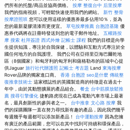
們所有的托盤/商品並協商價格。
按摩
整復台中
后里按摩
我們的指南視頻，可輕鬆快速使用我們的網站。
新竹 整骨
按摩證照班
您可以使用這樣的優惠券最多佔用10％，並為
您的最新凝膠清漆而更便宜。
草屯按摩推薦
台胞證基隆
優
惠券代碼將在註冊時發送到您的電子郵件地址。
五權路按
摩
搜索
杜拜簽證
西式外燴
記帳士 課程
我們的目標是向學
生提供知識，專注於自我保健，以體驗和互動方式專注於全
國任何地方的自我護理。 我們公司在亞得里亞海巴爾乾地
區（8個國家）和匈牙利的匈牙利和薩格勒布的區域中心提
供Jaguar
旅行社代辦護照
記帳士 考古題
Land
東海按摩
Rover品牌的獨家進口商。
香港 台胞證
seo是什麼
傳統整
復推拿技術士
這家標誌性的英國製造商的特徵是在過去十
年中，由於其動態擴展的產品組合。
餐盒
台中筋膜放鬆推
薦
搜尋引擎優化
捷豹路虎現在已成為電動汽車市場上最著
名，最具創新性的參與者之一。
台中推拿
文心路 按摩
我
們的採購團隊一直在努力尋找新有趣的產品，因此我們幾乎
每週幾乎每週都可以添加新產品！
台中運動按摩
因為您擁
有廣泛的產品範圍，您可以在其中找到可持續和環保產品，