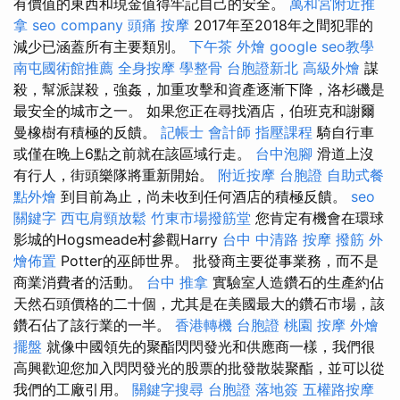
有價值的東西和現金值得牢記自己的安全。
萬和宮附近推
拿
seo company
頭痛 按摩
2017年至2018年之間犯罪的
減少已涵蓋所有主要類別。
下午茶 外燴
google seo教學
南屯國術館推薦
全身按摩
學整骨
台胞證新北
高級外燴
謀
殺，幫派謀殺，強姦，加重攻擊和資產逐漸下降，洛杉磯是
最安全的城市之一。 如果您正在尋找酒店，伯班克和謝爾
曼橡樹有積極的反饋。
記帳士 會計師
指壓課程
騎自行車
或僅在晚上6點之前就在該區域行走。
台中泡腳
滑道上沒
有行人，街頭樂隊將重新開始。
附近按摩
台胞證
自助式餐
點外燴
到目前為止，尚未收到任何酒店的積極反饋。
seo
關鍵字
西屯肩頸放鬆
竹東市場撥筋堂
您肯定有機會在環球
影城的Hogsmeade村參觀Harry
台中 中清路 按摩
撥筋
外
燴佈置
Potter的巫師世界。 批發商主要從事業務，而不是
商業消費者的活動。
台中 推拿
實驗室人造鑽石的生產約佔
天然石頭價格的二十個，尤其是在美國最大的鑽石市場，該
鑽石佔了該行業的一半。
香港轉機 台胞證
桃園 按摩
外燴
擺盤
就像中國領先的聚酯閃閃發光和供應商一樣，我們很
高興歡迎您加入閃閃發光的股票的批發散裝聚酯，並可以從
我們的工廠引用。
關鍵字搜尋
台胞證 落地簽
五權路按摩