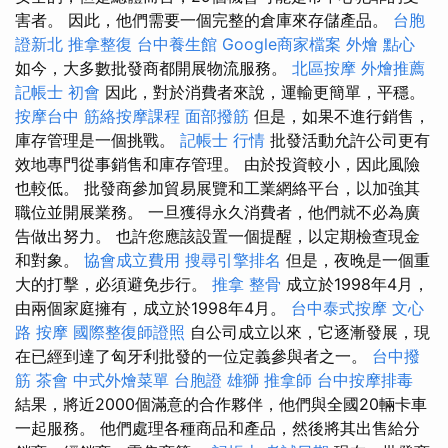
害者。 因此，他們需要一個完整的倉庫來存儲產品。
台胞
證新北
推拿整復
台中養生館
Google商家檔案
外燴 點心
如今，大多數批發商都開展物流服務。
北區按摩
外燴推薦
記帳士 初會
因此，對於消費者來說，運輸更簡單，平穩。
按摩台中
筋絡按摩課程
面部撥筋
但是，如果不進行銷售，
庫存管理是一個挑戰。
記帳士 行情
批發活動允許公司更有
效地專門從事銷售和庫存管理。 由於投資較小，因此風險
也較低。 批發商參加貿易展覽和工業網絡平台，以加強其
職位並開展業務。 一旦獲得永久消費者，他們就不必為廣
告做出努力。 也許您應該設置一個提醒，以定期檢查現金
和對象。
協會成立費用
搜尋引擎排名
但是，夜晚是一個重
大的打擊，必須避免步行。
推拿 整骨
成立於1998年4月，
由兩個家庭擁有，成立於1998年4月。
台中泰式按摩
文心
路 按摩
國際整復師證照
自公司成立以來，它逐漸發展，現
在已經到達了匈牙利批發的一位定義參與者之一。
台中撥
筋
茶會
中式外燴菜單
台胞證 雄獅
推拿師
台中按摩排毒
結果，將近2000個滿意的合作夥伴，他們與全國20輛卡車
一起服務。 他們處理各種商品和產品，然後將其出售給分