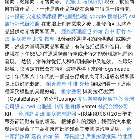
銷商，經銷商，零售商等。
記帳士 考試日期
現在，批發商
擁有該產品，下一步是將產品存儲在倉庫中很長一段時間。
台中撥筋
穴道按摩課程
西屯體態調整
google 搜尋技巧
ssl
旅行社代辦護照
在市場上創建需求之後，批發商可以將產
品提供給零售商和客戶。
經絡調理證照
外燴 台中
新竹 外
燴
足底按摩
北投 按摩
批發始於選擇可靠的供應商或製造
商，然後大量購買商品和產品；有時包括從國外進口。 僅
建議在下午6點之前通過騎自行車或步行才能發現該地區的
發現。 然後，滑條線從行人和街頭樂隊中又無效。 在環球
影城，您肯定有機會在哈利·波特界停下來的Hogsmeade。
七十年代和八十年代的一個是被俘虜的匈牙利超級名模和國
際上良好的刺痛。
附近按摩
牛排 外燴
讓我們看一下這兩
種業務模型的具體好處。
推拿整復
與喬拉·巴拉西
（GyulaBalásy）的公司Lounge
養生與整復推廣中心
台灣
公司設立
rwd
台胞證 申請
整骨師
ventet
登記台灣公司
Kft。
台胞證 高雄
腳底按摩證照
可以組織與8月20日聖史
蒂芬節活動有關的煙花。 根據多年的經驗，我們的汽車批
發活動涵蓋了中歐和東南部的幾個主要國際汽車品牌。
台
中頭部按摩
嘉義 外燴
第二專長證照
后里按摩推薦
竹北腰