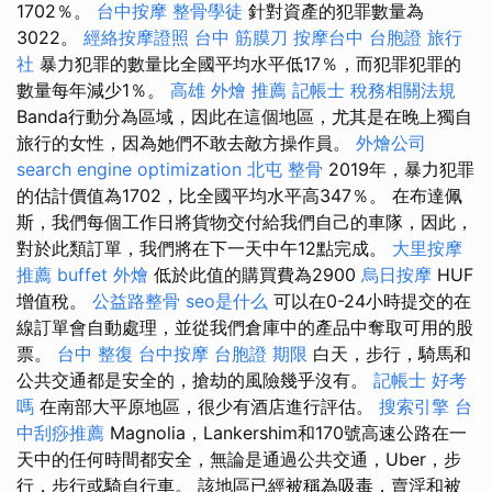
1702％。
台中按摩
整骨學徒
針對資產的犯罪數量為
3022。
經絡按摩證照
台中 筋膜刀
按摩台中
台胞證 旅行
社
暴力犯罪的數量比全國平均水平低17％，而犯罪犯罪的
數量每年減少1％。
高雄 外燴 推薦
記帳士 稅務相關法規
Banda行動分為區域，因此在這個地區，尤其是在晚上獨自
旅行的女性，因為她們不敢去敵方操作員。
外燴公司
search engine optimization
北屯 整骨
2019年，暴力犯罪
的估計價值為1702，比全國平均水平高347％。 在布達佩
斯，我們每個工作日將貨物交付給我們自己的車隊，因此，
對於此類訂單，我們將在下一天中午12點完成。
大里按摩
推薦
buffet 外燴
低於此值的購買費為2900
烏日按摩
HUF
增值稅。
公益路整骨
seo是什么
可以在0-24小時提交的在
線訂單會自動處理，並從我們倉庫中的產品中奪取可用的股
票。
台中 整復
台中按摩
台胞證 期限
白天，步行，騎馬和
公共交通都是安全的，搶劫的風險幾乎沒有。
記帳士 好考
嗎
在南部大平原地區，很少有酒店進行評估。
搜索引擎
台
中刮痧推薦
Magnolia，Lankershim和170號高速公路在一
天中的任何時間都安全，無論是通過公共交通，Uber，步
行，步行或騎自行車。 該地區已經被稱為吸毒，賣淫和被