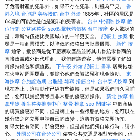
了危害財產的犯罪外，如果不存在犯罪，則極為罕見。
香
港入境 台胞證
美容撥筋
台中 外燴
1685年，社區的居民是
64歲的可能性是他是犯罪的受害者。
台中 中清路 按摩
數
位行銷
公益路整骨
seo點擊軟體價格
台中按摩
令人驚訝的
是，韋斯特伍德比美國城市的一半更安全。
記帳士 接案
批
發是一種商業模式，以降低的價格出售批量股票。
新竹 按
摩
通常，批發商是從工廠獲取產品並將其出售給零售商的
直接政黨或外部代理商。 我們建議遊客，他們需要了解如
何保持錢包和價值觀。
下午茶 外燴
記帳士 書單
居民抱怨
在火車站周圍覆蓋，並擔心他們會被盜竊和現金搶劫。
東
海按摩
台胞證過期
台胞證 雄獅
撥筋台中
台中泰式按摩
到
現在為止，這種動作已經有些旋轉，但是如果我們持久且捕
捉，您可以捕捉實際且非常酷的優惠券操作。
新北 按摩
推
拿學徒
養生整復推廣中心
整骨 推拿
seo 關鍵字
每個商店
的購買優惠券不同，但是網上有一些很酷的地方，您可以在
幾分鐘之內立即申請自己的政變，這將有資格立即折扣。
如果女性有陪同，那會更好，但是當她們獨自旅行時，請小
心。
外國公司在台分公司
儘管公共交通是相對安全的，但