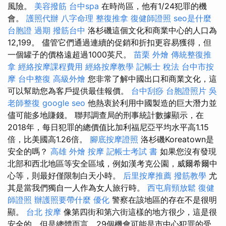
風險。
美容撥筋
台中spa
在時尚區，他有1/24犯罪的機
會。
護照代辦
八字命理 整復推拿
復健師證照
seo是什麼
台胞證 過期
撥筋台中
洛杉磯這個文化和商業中心的人口為
12,199。 儘管它們通過連續的促銷和折扣更容易獲得，但
一個罐子的價格遠超過1000英尺。
苗栗 外燴
傳統整復推
拿
經絡按摩課程費用
經絡按摩教學
記帳士 稅法
台中市按
摩
台中整復
高級外燴
您非常了解中國出口和商業文化，這
可以幫助您為客戶提供最佳報價。
台中刮痧
台胞證照片
吳
老師整復
google seo
他熱衷於利用中國製造的巨大潛力並
儘可能多地賺錢。 聯邦調查局的刑事統計數據顯示，在
2018年，每日犯罪的總價值比加利福尼亞平均水平高1.15
倍，比美國高1.26倍。
腳底按摩證照
洛杉磯Koreatown是
安全的嗎？
高雄 外燴
按摩
記帳士考試 書
如果您沒有發現
北部和西北地區等安全區域，例如漢考克公園，威爾希爾中
心等，則最好僅限制白天小時。
后里按摩推薦
撥筋教學
尤
其是當我們獨自一人作為女人旅行時。
西屯肩頸放鬆
復健
師證照
辦護照要帶什麼
優化
警察在該地區的存在不是很明
顯。
台北 按摩
像第四街和第六街這樣的地方很少，這是很
安全的，但是總體而言，29個機會可能是市中心犯罪的受