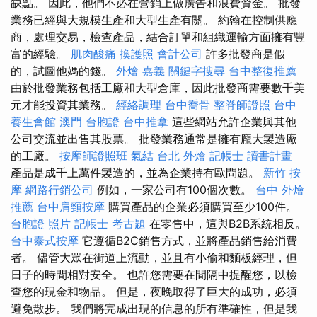
缺點。 因此，他們不必在營銷上做廣告和浪費資金。 批發
業務已經與大規模生產和大型生產有關。 約翰在控制供應
商，處理交易，檢查產品，結合訂單和組織運輸方面擁有豐
富的經驗。
肌肉酸痛
換護照
會計公司
許多批發商是假
的，試圖他媽的錢。
外燴 嘉義
關鍵字搜尋
台中整復推薦
由於批發業務包括工廠和大型倉庫，因此批發商需要數千美
元才能投資其業務。
經絡調理
台中喬骨
整脊師證照
台中
養生會館
澳門 台胞證
台中推拿
這些網站允許企業與其他
公司交流並出售其股票。 批發業務通常是擁有龐大製造廠
的工廠。
按摩師證照班
氣結
台北 外燴
記帳士 讀書計畫
產品是成千上萬件製造的，並為企業持有歐問題。
新竹 按
摩
網路行銷公司
例如，一家公司有100個次數。
台中 外燴
推薦
台中肩頸按摩
購買產品的企業必須購買至少100件。
台胞證 照片
記帳士 考古題
在零售中，這與B2B系統相反。
台中泰式按摩
它遵循B2C銷售方式，並將產品銷售給消費
者。 儘管大眾在街道上流動，並且有小偷和麵板經理，但
日子的時間相對安全。 也許您需要在間隔中提醒您，以檢
查您的現金和物品。 但是，夜晚取得了巨大的成功，必須
避免散步。 我們將完成出現的信息的所有準確性，但是我