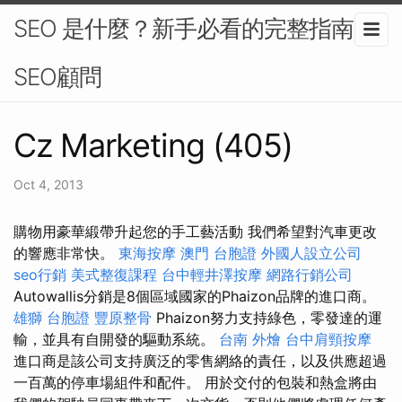
SEO 是什麼？新手必看的完整指南-
SEO顧問
Cz Marketing (405)
Oct 4, 2013
購物用豪華緞帶升起您的手工藝活動 我們希望對汽車更改
的響應非常快。
東海按摩
澳門 台胞證
外國人設立公司
seo行銷
美式整復課程
台中輕井澤按摩
網路行銷公司
Autowallis分銷是8個區域國家的Phaizon品牌的進口商。
雄獅 台胞證
豐原整骨
Phaizon努力支持綠色，零發達的運
輸，並具有自開發的驅動系統。
台南 外燴
台中肩頸按摩
進口商是該公司支持廣泛的零售網絡的責任，以及供應超過
一百萬的停車場組件和配件。 用於交付的包裝和熱盒將由