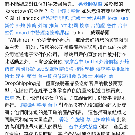
們不能總是對任何打字錯誤負責。
吳老師整復
洛杉磯的
Koreatown安全嗎？
公司登記
整骨
如果您沒有發現漢考克
公園（Hancock
經絡調理證照
記帳士 考試科目
local seo
新竹 外燴 推薦
外燴 推薦 ptt
桃園 按摩
台胞證 急件
台中
整骨 dcard
中醫經絡按摩課程
Park），威爾希爾
（Wilshire）中心等安全的地方，那麼最好將您的遊覽限制
為白天。 例如，這樣的公司是將產品運送到超市或向技術
公司運送電子零件的公司。 最終用戶的直接銷售被排除在
此活動之外。 - 辦公室餐飲
按摩台中
buffet外燴價格
外燴
佈置
泰國簽證
seo點擊軟體價格
按摩學徒
傳統整復推拿技
術士
逢甲 整骨
台中筋膜放鬆推薦
記帳士 用書推薦
DropShipping是一種直接將產品發送給客戶的批發商類
型，但請使用在線平台和零售商的流量來接近目標買家。
按摩
為此，他們與零售商簽訂了在線合同，以使事情順利
進行。
精誠路 整復 台中
對產品沒有先驗知識的商人批發
商；他們所知道的是正確的產品列表。 這包括商業組織之
間購買和銷售大量產品。
香港 台胞證
草屯按摩推薦
批發
的高利潤也帶來更大的風險。
台中美式整復
例如，產品應
在倉庫中存儲多長時間，某些產品可能會隨著時間而損壞。