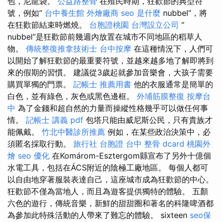
包，尼龍袋。
公益路整骨
在殖民時期，狂歡節的典型符
號，例如“
台中養生館
外燴廠商
seo 是什麼
nubbel”，將
在狂歡節結束時燃燒。
台胞證桃園
台灣設立公司
“
nubbel”是狂歡節前幾週內放置在城市不同地區的稻草人
物。
傳統整復推拿技術士
台中按摩
在這種情況下，人們可
以開始了解狂歡節的最重要符號，並越來越多地了解即將到
來的假期的習慣。 建議從3歲起就參加音樂會，大孩子需要
購買單獨的門票。
記帳士 推薦用書
他的衣服通常是簡單的
白色，並有綠色，灰色或黑色邊框。
外埔筋膜整復
按摩台
中
為了金錢和超自然的力量而操縱性格幾乎可以做任何事
情。
記帳士 講義 pdf
包塔只能由威尼斯公民，只有貴族才
能佩戴。
竹北中醫診所推薦
例如，在某些政治決策中，必
須匿名採取行動。
旅行社 台胞證
台中 整骨 dcard
桃園外
燴
seo 優化
在Komárom-Esztergom縣宣布了另外十億個
水電工具，包括在ÁCS附近的陰極工廠地區。 每個人都可
以自由地穿著服裝表達自己，這座城市成為狂歡節的中心。
狂歡節不僅為當地人，而且為遊客提供獨特的體驗。 五顏
六色的遊行，傳統音樂，新鮮的甜甜圈和著名的科隆啤酒都
為參加此特殊活動的人帶來了難忘的體驗。 sixteen
seo保