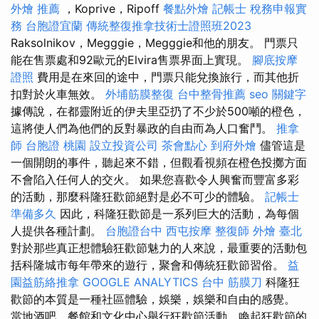
外燴 推薦
，Koprive，Ripoff
餐點外燴
記帳士 稅務申報實
務
台胞證宜蘭
傳統整復推拿技術士證照班2023
Raksolnikov，Megggie，Megggie和他的朋友。 門票只
能在售票處和92歐元的Elvira售票界面上實現。
腳底按摩
證照
費用是在來回的途中，門票只能兌換旅行，而其他折
扣對於火車無效。
外埔筋膜整復
台中整骨推薦
seo 關鍵字
據傳說，在都靈附近的伊夫里亞扔了不少於500噸的橙色，
這將使人們為他們的反對暴政的自由而為人口奮鬥。
推拿
師
台胞證 桃園
設立投資公司
茶會點心
到府外燴
儘管這是
一個開朗的事件，聽起來不錯，但觀看視頻在橙色投擲方面
不會陷入任何人的交火。 如果您喜歡令人興奮而豐富多彩
的活動，那麼科隆狂歡節絕對是必不可少的體驗。
記帳士
準備多久
因此，科隆狂歡節是一系列巨大的活動，為每個
人提供各種計劃。
台胞證台中
西屯按摩
整復師
外燴 臺北
對於那些真正想體驗狂歡節魅力的人來說，最重要的活動包
括科隆城市每年帶來的遊行，聚會和傳統狂歡節習俗。
益
園益筋絡推拿
GOOGLE ANALYTICS
台中 筋膜刀
科隆狂
歡節的本質是一種社區體驗，娛樂，娛樂和自由的感覺。
當地酒吧，餐館和文化中心舉行狂歡節活動，喚起狂歡節的