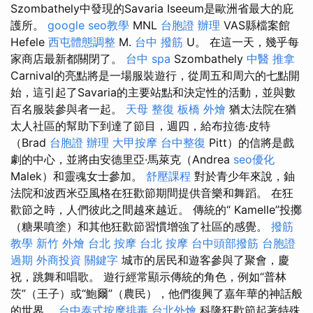
Szombathely中發現的Savaria Iseeum是歐洲省最大的庇
護所。
google seo教學
MNL
台胞證 辦理
VAS縣檔案館
Hefele
西屯體態調整
M.
台中 撥筋
U。 在這一天，幾乎每
家商店最新都關閉了。
台中 spa
Szombathely
中醫 推拿
Carnival的亮點將是一場服裝遊行，從周五和周六的七點開
始，這引起了Savaria的主要站點和決定性的活動，並與數
百名服裝參與者一起。
天母 整復
板橋 外燴
猶太法院在猶
太人社區的幫助下到達了節目，週四，給布拉德·皮特
（Brad
台胞證 辦理
大甲按摩
台中整復
Pitt）的信將是戲
劇的中心，並將由安德里亞·馬萊克（Andrea
seo優化
Malek）和靈魂女士參加。
舒壓課程
對於青少年來說，鈾
法院和波西米亞風格在狂歡節期間提供音樂和舞蹈。 在狂
歡節之時，人們彼此之間越來越近。 傳統的“ Kamelle”投擲
（糖果噴塗）和其他狂歡節習慣增強了社區的感覺。
撥筋
教學
新竹 外燴
台北 按摩
台北 按摩
台中頭部撥筋
台胞證
過期
外商投資
關鍵字
城市的居民和遊客參與了聚會，慶
祝，跳舞和唱歌。 遊行經常顯示傳統的角色，例如“普林
茨”（王子）或“鮑爾”（農民），他們復興了嘉年華的神話般
的世界。
台中泰式按摩排毒
台北外燴
科隆狂歡節起著特殊