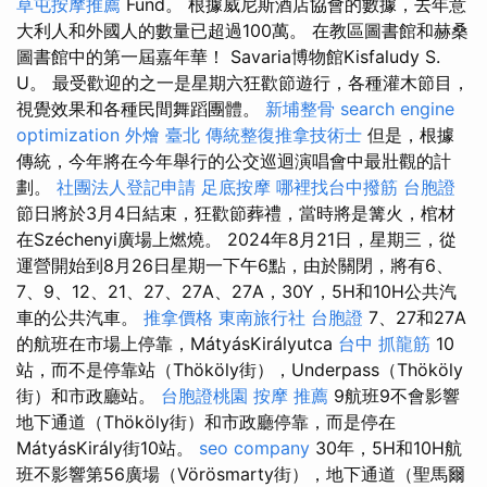
草屯按摩推薦
Fund。 根據威尼斯酒店協會的數據，去年意
大利人和外國人的數量已超過100萬。 在教區圖書館和赫桑
圖書館中的第一屆嘉年華！ Savaria博物館Kisfaludy S.
U。 最受歡迎的之一是星期六狂歡節遊行，各種灌木節目，
視覺效果和各種民間舞蹈團體。
新埔整骨
search engine
optimization
外燴 臺北
傳統整復推拿技術士
但是，根據
傳統，今年將在今年舉行的公交巡迴演唱會中最壯觀的計
劃。
社團法人登記申請
足底按摩
哪裡找台中撥筋
台胞證
節日將於3月4日結束，狂歡節葬禮，當時將是篝火，棺材
在Széchenyi廣場上燃燒。 2024年8月21日，星期三，從
運營開始到8月26日星期一下午6點，由於關閉，將有6、
7、9、12、21、27、27A、27A，30Y，5H和10H公共汽
車的公共汽車。
推拿價格
東南旅行社 台胞證
7、27和27A
的航班在市場上停靠，MátyásKirályutca
台中 抓龍筋
10
站，而不是停靠站（Thököly街），Underpass（Thököly
街）和市政廳站。
台胞證桃園
按摩 推薦
9航班9不會影響
地下通道（Thököly街）和市政廳停靠，而是停在
MátyásKirály街10站。
seo company
30年，5H和10H航
班不影響第56廣場（Vörösmarty街），地下通道（聖馬爾