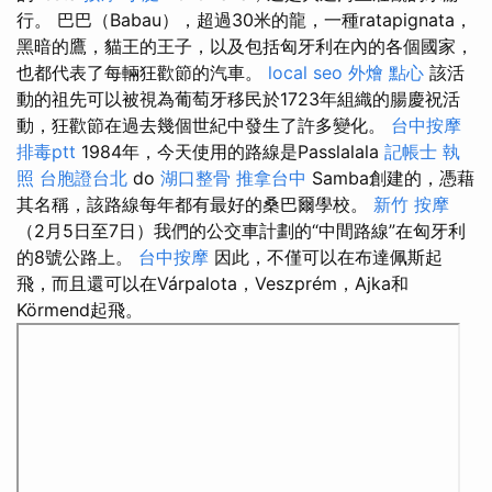
行。 巴巴（Babau），超過30米的龍，一種ratapignata，
黑暗的鷹，貓王的王子，以及包括匈牙利在內的各個國家，
也都代表了每輛狂歡節的汽車。
local seo
外燴 點心
該活
動的祖先可以被視為葡萄牙移民於1723年組織的腸慶祝活
動，狂歡節在過去幾個世紀中發生了許多變化。
台中按摩
排毒ptt
1984年，今天使用的路線是Passlalala
記帳士 執
照
台胞證台北
do
湖口整骨
推拿台中
Samba創建的，憑藉
其名稱，該路線每年都有最好的桑巴爾學校。
新竹 按摩
（2月5日至7日）我們的公交車計劃的“中間路線”在匈牙利
的8號公路上。
台中按摩
因此，不僅可以在布達佩斯起
飛，而且還可以在Várpalota，Veszprém，Ajka和
Körmend起飛。