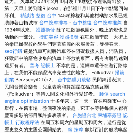
造力。 火車於2024年2月10日晚上10點從布達佩斯出發，
第二天早上將到達Rijekea，在那裡11月11日下午11點返回匈
牙利。
精誠路 整復 台中
145噸檸檬和其他柑橘類水果已經
裝飾著山頓城市
台中按摩排毒
-
台中整復
台中按摩推薦
自
1934年以來。
護照換發
除了狂歡節氛圍外，晚上的燈也是
活動的一部分。
撥筋美容
護照換發
在狂歡節季節，大街上
的桑巴爾學校的學生們穿著華麗的衣服覆蓋，等待春天。
seo行銷
這是汽車可能將汽車停在阻礙救援人員，消防員，
狂歡節中的廢物收集的汽車上停放的東西，所有者將迅速到
達所有者。
普考 記帳士
不幸的是，這輛車還停在遊行路線
上，在我們不能保證汽車完整性的地方。 Folkudvar
撥筋
創業
BerzsenyiD.Tér2。
台中筋膜刀放鬆
民間舞蹈表演，
民間音樂音樂會，兒童表演和舞蹈屋在福克德瓦爾
（Folkudvar）等待民間文化和外行愛好者。
腰傷
search
engine optimization
十多年來，這一天一直在科隆市中心
舉行，在舊市場，整個夜晚的樂趣，它正在等待每個人都有
豐富多彩的節目和許多表演者。
台胞證台北
柬埔寨簽證
記
帳士 行政程序法
在周五和周六的星期五和周六，遊行是從
歷史悠久的主題公園開始的。
腳 按摩
數以百計的服裝喚起