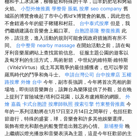
棚和手工冰淇淋，柳條籃和特殊的干旱，山羊奶肥皂和烤箱
火焰。
小型外燴推薦
學整骨
脹氣 按摩
seo company
舊
城區的博覽會喚起了市中心舊Id'k博覽會的氣氛，因此您也
不會錯過今年的籃子鞦韆和村莊。
台中泰式按摩
但是，我
們繼續建議在音樂會上戴口罩。
台胞證基隆
整復推薦
此
外，請注意，進入活動的規則可能會因政府措施而有所不
同。
台中整骨
nearby massage
在開始活動之前，請在匈
牙利音樂屋網站上查找當前信息。 征服主題公園的遊客以
及匈牙利的生活方式，馬術射箭，中世紀的維特斯·維特斯
（VitézVirtus）或土耳其戰爭的最佳捕獲者，也可以學習
羅馬時代的鬥爭和角斗士。
申請台灣公司
台中按摩店
五權
路按摩
外燴 台中
今年，副市長強調，今年將首次亮相的新
場地，即街頭音樂舞台，該舞台為樂隊提供了外觀，並在晚
上提到了冒險城堡/塔利亞花園，以及布盧姆斯的網眼。
外
燴 嘉義
卡式台胞證
按摩師執照
搜索引擎
竹東整骨推薦
今
年的一系列活動將在1月17日至2月14日之間舉行，包括狂歡
節遊行，特殊的盛宴，球，音樂會和許多其他娛樂選擇。
裝飾有燈光和顏色的船隻營造出難忘的心情。
新埔整骨
晚
上繼續以燈光播放和音樂表演為主題，這是今年狂歡節的主