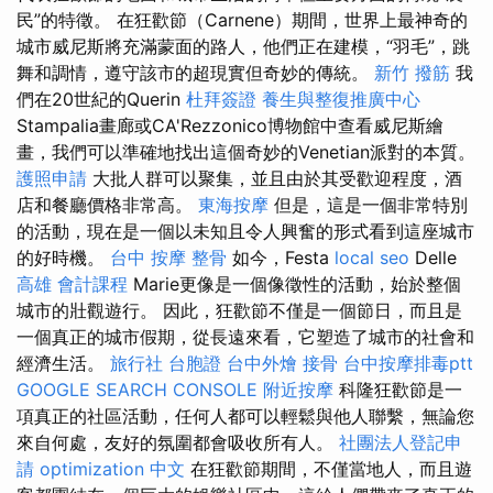
民”的特徵。 在狂歡節（Carnene）期間，世界上最神奇的
城市威尼斯將充滿蒙面的路人，他們正在建模，“羽毛”，跳
舞和調情，遵守該市的超現實但奇妙的傳統。
新竹 撥筋
我
們在20世紀的Querin
杜拜簽證
養生與整復推廣中心
Stampalia畫廊或CA'Rezzonico博物館中查看威尼斯繪
畫，我們可以準確地找出這個奇妙的Venetian派對的本質。
護照申請
大批人群可以聚集，並且由於其受歡迎程度，酒
店和餐廳價格非常高。
東海按摩
但是，這是一個非常特別
的活動，現在是一個以未知且令人興奮的形式看到這座城市
的好時機。
台中 按摩 整骨
如今，Festa
local seo
Delle
高雄 會計課程
Marie更像是一個像徵性的活動，始於整個
城市的壯觀遊行。 因此，狂歡節不僅是一個節日，而且是
一個真正的城市假期，從長遠來看，它塑造了城市的社會和
經濟生活。
旅行社 台胞證
台中外燴
接骨
台中按摩排毒ptt
GOOGLE SEARCH CONSOLE
附近按摩
科隆狂歡節是一
項真正的社區活動，任何人都可以輕鬆與他人聯繫，無論您
來自何處，友好的氛圍都會吸收所有人。
社團法人登記申
請
optimization 中文
在狂歡節期間，不僅當地人，而且遊