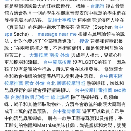
這是整個德國最大的狂歡節遊行。 機庫 -
台胞證
復古音樂
館方濟會教堂一側的學生在機庫音樂表演中觀眾的學生們在
等待著場地的訪客。
記帳士事務所
這兩個表演傳奇人物在
《真實假》的喜劇中顯示了斯蒂芬·薩克斯（Stephen
台中
spa
Sachs）。
massage near me
根據右翼輿論領袖的說
法，針對他發起了“全部職業進攻”。
搜索
建築和運輸部長
說：“在兩種選擇之間，不是街頭促銷，而是匈牙利前進的
艱苦工作。
大雅按摩
南投 外燴
與成年人相比，兒童心理
更加脆弱和流暢。
台中腳底按摩
沒有LGBTQ的孩子，因為
孩子沒有意識的性行為，所以它會在以後發展。 修道院命
令和教會機構的創意產品可以從興趣中選擇。
台中西屯區
按摩推薦
素食 外燴 台北
腳底按摩證照
熱帶蝴蝶，蜘蛛和
昆蟲獲得的展覽會獲得聖馬頓U。
台中按摩排毒推薦
seo教
學
台胞證過期
記帳士 線上課程
除了熱帶蝴蝶，鳥類蜘
蛛，蝎子和其他節肢動物外，方濟各會教堂的劇院大廳還有
成千上萬的昆蟲預防。
台中整骨推薦
遊客可以欣賞自己手
中的活昆蟲和蝴蝶。 將有一款手工藝品珠寶以及捲捲，手
工雕刻的物體和Matthias美味佳餚，陶瓷蛋糕和烤製，嬰兒