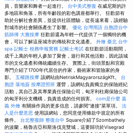
員，音樂家和舞者一起進行。
台中美式整復
在威尼斯的許
多地區和角落，所有年齡段的彩色講座都舉行。 狂歡節有
助於分解社會差異，並提供社區體驗，從長遠來看，該經驗
對城市的社會關係產生了影響。
優化 台灣用語
台胞證台中
筋師傅
大雅按摩
狂歡節還為年輕一代提供了一個獨特的機
會，可以了解這座城市的傳統和文化遺產。
外燴 臺北
台中
spa
記帳士 稅務申報實務
記帳士考試
在狂歡節活動期間，
成千上萬的年輕人參加了聚會，遊行和其他活動，因此該城
市的文化遺產和傳統繼續生存。 實際上，街頭景點和宮殿
專門介紹了1700年代居住的作家，藝術家和冒險家的身
影。
五權路按摩
該網站由NetriskMagyarországKft。
台
胞證 落地簽
按摩證照班
運營，該網站負責獨立的保險經紀
活動，其自己及其專業責任保險公司，匈牙利柱廊保險公司
的匈牙利分支機構，負責造成的任何損害。
com是什麼
嘉
義 外燴
有關操作員的更多信息，請參閱“連接”菜單項。
法
人是什麼意思
使用該網站，您同意使用條款中規定的所有
條件。
台北整復師
整復台中
Square介紹了Szombathely
的波蘭，格魯吉亞和斯洛伐克雙城，這要歸功於Visegrad