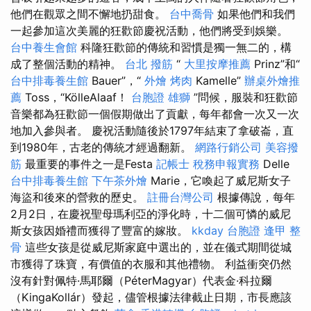
他們在觀眾之間不懈地扔甜食。
台中喬骨
如果他們和我們
一起參加這次美麗的狂歡節慶祝活動，他們將受到娛樂。
台中養生會館
科隆狂歡節的傳統和習慣是獨一無二的，構
成了整個活動的精神。
台北 撥筋
“
大里按摩推薦
Prinz”和“
台中排毒養生館
Bauer”，“
外燴 烤肉
Kamelle”
辦桌外燴推
薦
Toss，“KölleAlaaf！
台胞證 雄獅
”問候，服裝和狂歡節
音樂都為狂歡節一個假期做出了貢獻，每年都會一次又一次
地加入參與者。 慶祝活動隨後於1797年結束了拿破崙，直
到1980年，古老的傳統才經過翻新。
網路行銷公司
美容撥
筋
最重要的事件之一是Festa
記帳士 稅務申報實務
Delle
台中排毒養生館
下午茶外燴
Marie，它喚起了威尼斯女子
海盜和後來的營救的歷史。
註冊台灣公司
根據傳說，每年
2月2日，在慶祝聖母瑪利亞的淨化時，十二個可憐的威尼
斯女孩因婚禮而獲得了豐富的嫁妝。
kkday 台胞證
逢甲 整
骨
這些女孩是從威尼斯家庭中選出的，並在儀式期間從城
市獲得了珠寶，有價值的衣服和其他禮物。 利益衝突仍然
沒有針對佩特·馬耶爾（PéterMagyar）代表金·科拉爾
（KingaKollár）發起，儘管根據法律截止日期，市長應該