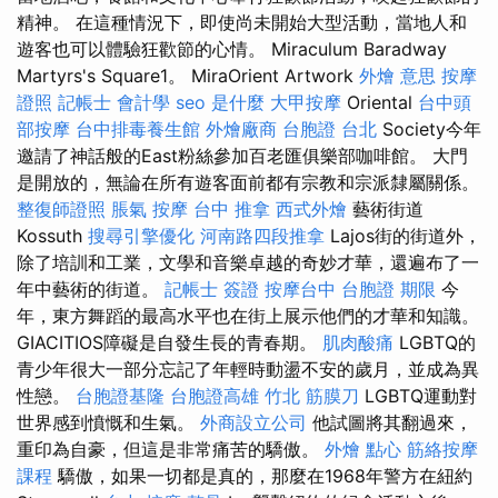
精神。 在這種情況下，即使尚未開始大型活動，當地人和
遊客也可以體驗狂歡節的心情。 Miraculum Baradway
Martyrs's Square1。 MiraOrient Artwork
外燴 意思
按摩
證照
記帳士 會計學
seo 是什麼
大甲按摩
Oriental
台中頭
部按摩
台中排毒養生館
外燴廠商
台胞證 台北
Society今年
邀請了神話般的East粉絲參加百老匯俱樂部咖啡館。 大門
是開放的，無論在所有遊客面前都有宗教和宗派隸屬關係。
整復師證照
脹氣 按摩
台中 推拿
西式外燴
藝術街道
Kossuth
搜尋引擎優化
河南路四段推拿
Lajos街的街道外，
除了培訓和工業，文學和音樂卓越的奇妙才華，還遍布了一
年中藝術的街道。
記帳士 簽證
按摩台中
台胞證 期限
今
年，東方舞蹈的最高水平也在街上展示他們的才華和知識。
GIACITIOS障礙是自發生長的青春期。
肌肉酸痛
LGBTQ的
青少年很大一部分忘記了年輕時動盪不安的歲月，並成為異
性戀。
台胞證基隆
台胞證高雄
竹北 筋膜刀
LGBTQ運動對
世界感到憤慨和生氣。
外商設立公司
他試圖將其翻過來，
重印為自豪，但這是非常痛苦的驕傲。
外燴 點心
筋絡按摩
課程
驕傲，如果一切都是真的，那麼在1968年警方在紐約