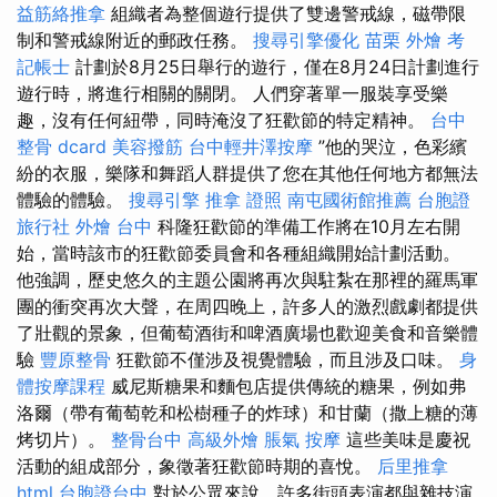
益筋絡推拿
組織者為整個遊行提供了雙邊警戒線，磁帶限
制和警戒線附近的郵政任務。
搜尋引擎優化
苗栗 外燴
考
記帳士
計劃於8月25日舉行的遊行，僅在8月24日計劃進行
遊行時，將進行相關的關閉。 人們穿著單一服裝享受樂
趣，沒有任何紐帶，同時淹沒了狂歡節的特定精神。
台中
整骨 dcard
美容撥筋
台中輕井澤按摩
”他的哭泣，色彩繽
紛的衣服，樂隊和舞蹈人群提供了您在其他任何地方都無法
體驗的體驗。
搜尋引擎
推拿 證照
南屯國術館推薦
台胞證
旅行社
外燴 台中
科隆狂歡節的準備工作將在10月左右開
始，當時該市的狂歡節委員會和各種組織開始計劃活動。
他強調，歷史悠久的主題公園將再次與駐紮在那裡的羅馬軍
團的衝突再次大聲，在周四晚上，許多人的激烈戲劇都提供
了壯觀的景象，但葡萄酒街和啤酒廣場也歡迎美食和音樂體
驗
豐原整骨
狂歡節不僅涉及視覺體驗，而且涉及口味。
身
體按摩課程
威尼斯糖果和麵包店提供傳統的糖果，例如弗
洛爾（帶有葡萄乾和松樹種子的炸球）和甘蘭（撒上糖的薄
烤切片）。
整骨台中
高級外燴
脹氣 按摩
這些美味是慶祝
活動的組成部分，象徵著狂歡節時期的喜悅。
后里推拿
html
台胞證台中
對於公眾來說，許多街頭表演都與雜技演