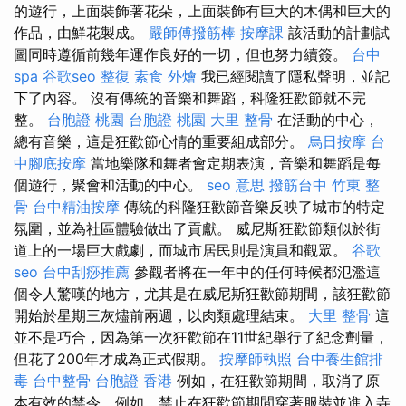
的遊行，上面裝飾著花朵，上面裝飾有巨大的木偶和巨大的
作品，由鮮花製成。
嚴師傅撥筋棒
按摩課
該活動的計劃試
圖同時遵循前幾年運作良好的一切，但也努力續簽。
台中
spa
谷歌seo
整復
素食 外燴
我已經閱讀了隱私聲明，並記
下了內容。 沒有傳統的音樂和舞蹈，科隆狂歡節就不完
整。
台胞證 桃園
台胞證 桃園
大里 整骨
在活動的中心，
總有音樂，這是狂歡節心情的重要組成部分。
烏日按摩
台
中腳底按摩
當地樂隊和舞者會定期表演，音樂和舞蹈是每
個遊行，聚會和活動的中心。
seo 意思
撥筋台中
竹東 整
骨
台中精油按摩
傳統的科隆狂歡節音樂反映了城市的特定
氛圍，並為社區體驗做出了貢獻。 威尼斯狂歡節類似於街
道上的一場巨大戲劇，而城市居民則是演員和觀眾。
谷歌
seo
台中刮痧推薦
參觀者將在一年中的任何時候都氾濫這
個令人驚嘆的地方，尤其是在威尼斯狂歡節期間，該狂歡節
開始於星期三灰燼前兩週，以肉類處理結束。
大里 整骨
這
並不是巧合，因為第一次狂歡節在11世紀舉行了紀念劑量，
但花了200年才成為正式假期。
按摩師執照
台中養生館排
毒
台中整骨
台胞證 香港
例如，在狂歡節期間，取消了原
本有效的禁令，例如，禁止在狂歡節期間穿著服裝並進入寺