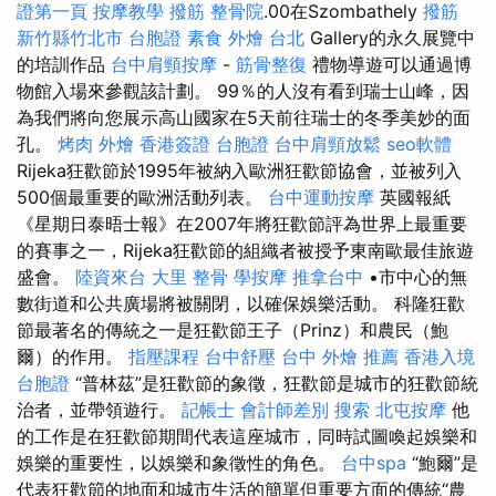
證第一頁
按摩教學
撥筋
整骨院
.00在Szombathely
撥筋
新竹縣竹北市
台胞證
素食 外燴 台北
Gallery的永久展覽中
的培訓作品
台中肩頸按摩
-
筋骨整復
禮物導遊可以通過博
物館入場來參觀該計劃。 99％的人沒有看到瑞士山峰，因
為我們將向您展示高山國家在5天前往瑞士的冬季美妙的面
孔。
烤肉 外燴
香港簽證 台胞證
台中肩頸放鬆
seo軟體
Rijeka狂歡節於1995年被納入歐洲狂歡節協會，並被列入
500個最重要的歐洲活動列表。
台中運動按摩
英國報紙
《星期日泰晤士報》在2007年將狂歡節評為世界上最重要
的賽事之一，Rijeka狂歡節的組織者被授予東南歐最佳旅遊
盛會。
陸資來台
大里 整骨
學按摩
推拿台中
•市中心的無
數街道和公共廣場將被關閉，以確保娛樂活動。 科隆狂歡
節最著名的傳統之一是狂歡節王子（Prinz）和農民（鮑
爾）的作用。
指壓課程
台中舒壓
台中 外燴 推薦
香港入境
台胞證
“普林茲”是狂歡節的象徵，狂歡節是城市的狂歡節統
治者，並帶領遊行。
記帳士 會計師差別
搜索
北屯按摩
他
的工作是在狂歡節期間代表這座城市，同時試圖喚起娛樂和
娛樂的重要性，以娛樂和象徵性的角色。
台中spa
“鮑爾”是
代表狂歡節的地面和城市生活的簡單但重要方面的傳統“農