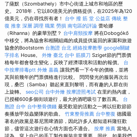
了薩默（Szombathely）市中心街道上城市和地區的歷
史。 2018年，它以80億美元的價格提供，在2025年為120
億美元，仍在尋找所有者！
台中 撥 筋 堂 公益店 傳統 整
復 推拿 深層 調理 職業 勞損 南屯區的評論
蕾哈娜
（Rihanna）的豪華別墅？
台中肩頸按摩
將在Dobogókő
中移交，將為協會和相關組織的成員提供返回的家園和旅遊
協會的Bootstorm
台胞證 台北
經絡按摩教學
google關鍵
字排名
House。
外燴 臺北
台中 筋膜刀
Sziget節的門票價
格每年都會發生變化，反映了經濟環境和活動的報價。
台
中按摩排毒ptt
外燴 嘉義
讓我們看一下今年的價格，並將
其與前幾年的門票價格進行比較。 閃閃發光的服裝再次出
現，桑巴（Samba）聽起來直到黎明，而有趣的人群在街
上旋轉。
seo公司
台中外燴
按摩證照考試
在里約熱內盧，
已授權600多個街頭遊行，最大的酒吧吸引了數百萬。
台
胞證 台中
台中整骨價錢
最受歡迎的活動之一將以狂歡節節
奏播放甲殼蟲樂隊的歌曲。
竹東整骨推薦
台中整復
德國最
著名的政黨是慕尼黑啤酒節，因此許多人都知道科隆狂歡
節，儘管這次遊行在心情方面也不適合。
按摩 推薦
當地人
認為，穿上自己的手工製作服裝非常重要，因此，如果我們