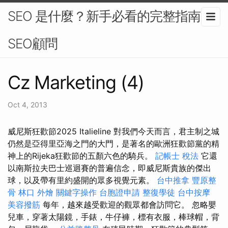
SEO 是什麼？新手必看的完整指南-
SEO顧問
Cz Marketing (4)
Oct 4, 2013
威尼斯狂歡節2025 Italieline 對我們今天而言，君主制之城
仍然是亞得里亞海之門的大門，是著名的歐洲狂歡節黨的精
神上的Rijeka狂歡節的五顏六色的騎兵。
記帳士 稅法
它還
以南斯拉夫巴士巡迴賽的普遍信念，即威尼斯貴族的傑出
球，以及帶有里約盛開的眾多視覺元素。
台中推拿
豐原整
骨
林口 外燴
關鍵字操作
台胞證申請
整復學徒
台中按摩
美容撥筋
每年，越來越受歡迎的觀眾都會訪問它。 忽略嬰
兒車，穿著太陽鏡，手錶，牛仔褲，標有衣服，棒球帽，背