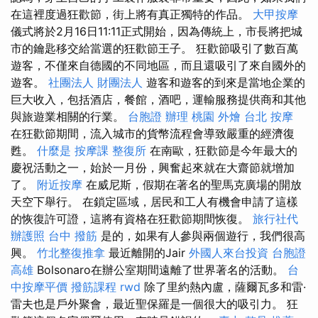
在這裡度過狂歡節，街上將有真正獨特的作品。
大甲按摩
儀式將於2月16日11:11正式開始，因為傳統上，市長將把城
市的鑰匙移交給當選的狂歡節王子。 狂歡節吸引了數百萬
遊客，不僅來自德國的不同地區，而且還吸引了來自國外的
遊客。
社團法人 財團法人
遊客和遊客的到來是當地企業的
巨大收入，包括酒店，餐館，酒吧，運輸服務提供商和其他
與旅遊業相關的行業。
台胞證 辦理
桃園 外燴
台北 按摩
在狂歡節期間，流入城市的貨幣流程會導致嚴重的經濟復
甦。
什麼是
按摩課
整復所
在南歐，狂歡節是今年最大的
慶祝活動之一，始於一月份，興奮起來就在大齋節就增加
了。
附近按摩
在威尼斯，假期在著名的聖馬克廣場的開放
天空下舉行。 在鎖定區域，居民和工人有機會申請了這樣
的恢復許可證，這將有資格在狂歡節期間恢復。
旅行社代
辦護照
台中 撥筋
是的，如果有人參與兩個遊行，我們很高
興。
竹北整復推拿
最近離開的Jair
外國人來台投資
台胞證
高雄
Bolsonaro在辦公室期間遠離了世界著名的活動。
台
中按摩平價
撥筋課程
rwd
除了里約熱內盧，薩爾瓦多和雷·
雷夫也是戶外聚會，最近聖保羅是一個很大的吸引力。 狂