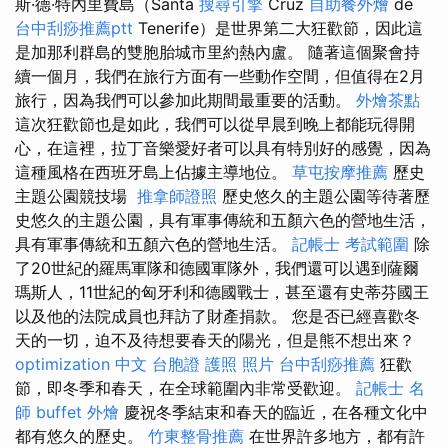
斯·德·特內里費島（Santa
搜尋引擎
Cruz
自助餐外燴
de
台中刮痧推薦ptt
Tenerife）是世界第二大狂歡節，因此這
是加那利群島的雙胞胎城市里約熱內盧。 隨著這個聚會持
續一個月，我們在旅行方面有一些動作空間，但值得在2月
旅行，因為我們可以參加此期間最重要的活動。
外燴茶點
這次狂歡節也是如此，我們可以從早晨到晚上都能玩得開
心，在這裡，拉丁音樂愛好者可以具有特別好的感覺，因為
這種風格在西班牙島上佔據主導地位。
草屯按摩推薦
歷史
主題公園競技場
推拿師證照
歷史悠久的主題公園等待著歷
史悠久的主題公園，具有軍事傳統和五顏六色的營地生活，
具有軍事傳統和五顏六色的營地生活。
記帳士 考試範圍
除
了20世紀的羅馬軍隊和德國軍隊外，我們還可以遇到薩爾
瑪斯人，11世紀的匈牙利和德國戰士，甚至還有史蒂芬國王
以及他的法院成員也拜訪了財產捐款。 您是否已經喜歡冬
天的一切，迫不及待想要春天的陽光，但是熊不想出來？
optimization 中文
台胞證 護照 照片
台中刮痧推薦
狂歡
節，即冬季和春天，在全球範圍內非常受歡迎。
記帳士 名
師
buffet 外燴
慶祝冬季結束和春天的臨近，在各種文化中
都有悠久的歷史。
竹東整骨推薦
在世界許多地方，都有許