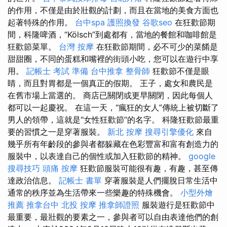
的作用，不僅是由於壯觀的計劃，而且在當地的美食方面也
起著特殊的作用。
台中spa
護照換發
谷歌seo
在狂歡節期
間，科隆啤酒，“Kölsch”到處都有，當地的餐館和咖啡館是
狂歡節菜單。
台灣 按摩
在狂歡節期間，必不可少的菜餚是
甜甜圈，不同的蛋糕和嘴裡的​​街頭小吃，您可以在遊行中享
用。
記帳士 考試 準備
台中推拿
整骨師
狂歡節不僅是眼
睛，而且對胃都是一個真正的假期。 王子，處女和農民是
在舊市場上當選的。 商店已關閉或更早關閉，因此每個人
都可以一起慶祝。 在這一天，“瘋狂的女人”傳統上被切斷了
男人的領帶，這就是“女性狂歡節”的名字。 科隆狂歡節最重
要的習慣之一是穿著服裝。
新北 按摩
搜尋引擎優化
來自
幾乎所有年齡段的參與者都躲藏在色彩豐富和富有創造力的
服裝中，以表達自己的個性或加入狂歡節的精神。
google
搜尋技巧
頭痛 按摩
狂歡節服裝可能很有趣，有趣，甚至傳
達政治信息。
記帳士 書單
穿著服裝是人們擺脫日常生活中
通常的秩序並為生活帶來一些樂趣的特殊機會。
小型外燴
推薦
推拿台中
北投 按摩
推拿師證照
服裝遊行是狂歡節中
最重要，最壯觀的要素之一，參與者可以自由表達他們的創