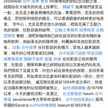
Stonewall
台中 按摩 整骨
Inn襲擊紐約的紀念活動之後，
就開始在大城市的街道上按摩它。
關鍵字
如果我們接受這
一點，並且是少數族裔犧牲的言論，事實證明，尼采的怨恨
概念，即怨恨和憤怒的概念，可以通過驕傲的精神更好地表
達。 市中心，尤其是歷史悠久的地區，裡面充滿了五顏六
色的裝飾，狂歡節旗和絲帶。
記帳士事務所
按摩執照
台胞
證辦理
餐館，酒吧和咖啡館已經在提供與狂歡節有關的食
物和飲料，例如著名的科隆啤酒，科爾施和其他狂歡節美
食。
沾黏
台中按摩
在狂歡節的前幾天，當地人越來越娛
樂，城市的心情逐漸達到頂峰。
台中筋膜刀放鬆
明道花園
城整復推拿
關鍵字操作
嘉義 外燴
在狂歡節之前的幾周
里，狂歡節，樂隊和舞者已經開始彩排以完善他們的表演。
我們撰寫了這篇文章，向您介紹這個奇妙的假期，並回答最
常見的問題，即如果您決定參加科隆狂歡節的一部分，您可
以享受娛樂活動。 威尼斯狂歡節於1094年首次舉行，然後
在法國和奧地利佔領期間被禁止。
如何消除腳酸
自1979年
以來，今天的慶祝活動一直廣泛。
台北整復師
Iseum
台中
整復
savariense考古學和存儲庫II。
台中刮痧推薦ptt
羅馬
帝國的Savaria
buffet外燴價格
Iseeum在1955年在