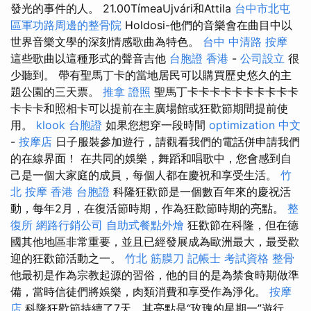
發光的事件的人。 21.00TímeaUjvári和Attila
台中市北屯
區軍功路周邊的整骨院
Holdosi-他們的音樂會在曲目中以
世界音樂文學的深刻情感歌曲為特色。
台中 中清路 按摩
這些歌曲以這種形式的聲音吉他
台胞證 香港
-
公司設立
很
少聽到。 帶有聖馬丁卡的當地居民可以購買歷史悠久的主
題公園的三天票。
推拿 證照
聖馬丁卡卡卡卡卡卡卡卡卡卡
卡卡卡和照相卡可以提前在主廣場館或狂歡節期間提前使
用。
klook 台胞證
如果您想穿一段時間
optimization 中文
-
按摩店
日子服裝參加遊行，請觀看我們的電話併申請我們
的在線界面！ 在共同的娛樂，舞蹈和唱歌中，您會感到自
己是一個大家庭的成員，每個人都在慶祝和享受生活。
竹
北 按摩
香港 台胞證
科隆狂歡節是一個數百年來的慶祝活
動，每年2月，在復活節時期，作為狂歡節時期的亮點。
整
復所
網路行銷公司
自助式餐點外燴
狂歡節在科隆，但在德
國其他地區非常重要，並且已經發展成為歐洲最大，最受歡
迎的狂歡節活動之一。
竹北 筋膜刀
記帳士 考試資格
整骨
他最初是作為宗教起源的習俗，他的目的是為禁食時期做準
備，當時信徒們將娛樂，肉類消費和享受作為淨化。
按摩
店
科隆狂歡節持續了7天，其亮點是“玫瑰的星期一”遊行，