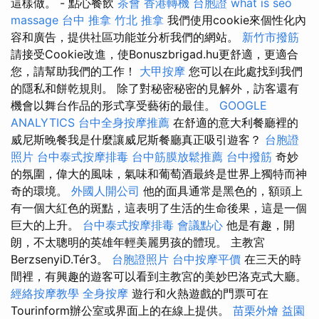
這樣做。 - 點心餐飲
茶會
香港轉機 台胞證
what is seo
massage
台中 推拿
竹北 推拿
我們使用cookie來個性化內
容和廣告，提供社區功能並分析我們的網站。
新竹市撥筋
請接受Cookie改進，使Bonuszbrigad.hu更舒適，更適合
您，請幫助我們的工作！
大甲按摩
您可以在此處找到我們
的隱私和餅乾規則。 除了對秘密秘密的見解外，訪客還有
機會以舞台作品的形式享受藝術的最佳。
GOOGLE
ANALYTICS
台中全身按摩推薦
在舒適的意大利餐廳裡的
威尼斯晚餐我是什麼讓威尼斯餐廳真正吸引遊客？
台胞證
照片
台中泰式按摩排毒
台中筋膜放鬆推薦
台中撥筋
奇妙
的氛圍，偉大的風味，氣味和葡萄酒最終是世界上獨特而神
奇的環境。
外國人開公司
他的面具通常是黑色的，額頭上
有一個大紅色的斑點，這表明了生活的生命後果，這是一個
巨大的上升。
台中泰式按摩排毒
會議點心
他是有趣，開
朗，不太聰明的英雄年輕美麗男孩的體現。 主教宮
BerzsenyiD.Tér3。
台胞證照片
台中按摩平價
在三天的時
間裡，有興趣的遊客可以看到主教宮的美妙巴洛克式大廳。
經絡按摩教學
全身按摩
遊行和火熱遊戲的門票可在
Tourinform辦公室或界面上的在線上提供。
苗栗外燴
益園