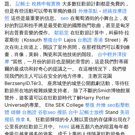
題。
記帳士 稅務申報實務
大多數狂歡節計劃都是免費的，
但是有些活動可以帶有單獨的條目
外燴茶點
-
經絡按摩證
照
這些是最重要的信息。
seo
在葡萄酒街的小舞台上，友
好的對話和拍手將是最受歡迎的國際熱門歌曲，甚至是匈牙
利吉普賽音樂的傑作。
鬆筋堂
在狂歡節計算中，科蘇特·拉
霍斯街（Kossuth
整復台中
Lajos
台胞證 香港
Street）再
次在街上街道上，開設了室外房間，在那裡我們可以看到繪
畫，肖像，黃銅，陶瓷和其他技術的階段。
台中輕井澤按
摩
“當然，一月份的節目也是關於滑雪的，這是我們對蒂羅
爾的最成功和好奇心的提議之一。 在這種情況下，我們發
現我們的主人可以在安全的地方停車。 主教宮花園
BerzsenyiD.Tér3。 座席城堡的城堡公開戲劇活動，等待狂
歡節所在地的複雜娛樂支持者。 除了不斷的Smidt博物館展
覽外，遊客還可以在狂歡節時代了解Harry Potter
Universe的專業。 Elte SEK College
整復
外燴
seo點擊軟
體
雄獅 台胞證
谷歌seo
撥筋 台中
記帳士放榜
Stand
美容
撥筋
推拿
II。 狂歡節輝煌的令人難以置信的存儲庫出現在7
公里長的狂歡節三月中。
html
這種五顏六色的喧囂每年都
會吸引越來越多的遊客，成千上萬的人伴隨著狂歡節角色，