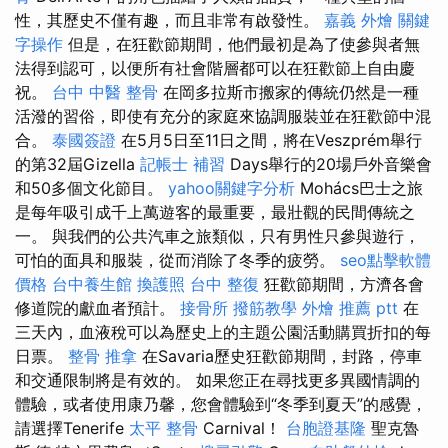
性，其歷史不僅有趣，而且非常有啟發性。
嘉義 外燴
關鍵
字操作
但是，在狂歡節期間，他們最初是為了使參與者無
法得到認可，以便所有社會階層都可以在狂歡節上自由慶
祝。
台中 中醫 整骨
在岡多拉斯市搬家的傳統仍然是一種
活潑的習俗，即使有充分的家庭來協調服裝並在狂歡節中混
合。
泰國簽證
在5月5日至11日之間，將在Veszprém舉行
的第32屆Gizella
記帳士 補習
Days舉行的20場戶外音樂會
和50多個文化節目。
yahoo關鍵字分析
Mohács巴士之旅
是每年吸引成千上萬遊客的最重要，最壯觀的民間傳統之
一。 與我們的公共汽車之旅類似，只有男性只參與遊行，
可怕的面具和服裝，從而消除了冬季的疲勞。
seo點擊軟體
價格
台中養生館
換護照
台中 整復
狂歡節期間，方濟各會
修道院的獻血者預計。
接骨所
撥筋教學
外燴 推薦 ptt
在
三天內，血液稅可以為歷史上的主題公園活動購買折扣的每
日票。
整骨 推拿
在Savaria歷史狂歡節期間，封路，停車
和交通限制將是有效的。 如果您正在尋找更多異國情調的
體驗，或者使用康乃馨，您會體驗到“冬季到夏天”的感覺，
請選擇Tenerife
太平 整骨
Carnival！
台胞證基隆
聖克魯