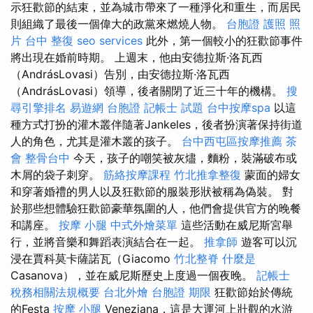
示狂歡節的結束，並為城市帶來了一種淨化和重生，而居民
則組織了最後一個偉大的政黨來燃燒人物。
台胞證 護照 照
片
台中 整復
seo services
此外，第一個較小的狂歡節事件
將出現在婚前時期。 上週末，他由安德拉斯·洛瓦西
（AndrásLovasi）告別，由安德拉斯·洛瓦西
（AndrásLovasi）領導，後者關閉了近三十年的機構。
搜
尋引擎排名
易遊網 台胞證
記帳士 試題
台中按摩spa
以這
種方式打扮的灌木叢伴隨著Jankeles，後者扮演著保持街道
人的角色，尤其是灌木叢的孩子。
台中西屯區按摩推薦
茶
會
整骨台中
今天，孩子的嘲笑被灰燼，麵粉，裝滿破布或
木屑的袋子刺穿。
筋絡按摩課程
竹北推拿整復
蒙面的婦女
和穿著婚禮的男人以及狂歡節的服裝形狀被稱為偽裝。 對
於那些想體驗狂歡節豪華氛圍的人，他們會提供官方的晚餐
和講座。
按摩 小腿
中式外燴菜單
這些活動在威尼斯宮舉
行，並將音樂和舞蹈表演結合在一起。
推拿師
遊客可以沉
浸在賈科莫卡薩諾瓦（Giacomo
竹北整脊
什麼是
Casanova），並在威尼斯歷史上度過一個夜晚。
記帳士
稅務相關法規概要
台北外燴
台胞證 期限
狂歡節始於傳統
的Festa
按摩 小腿
Veneziana，這是大運河上壯觀的水游