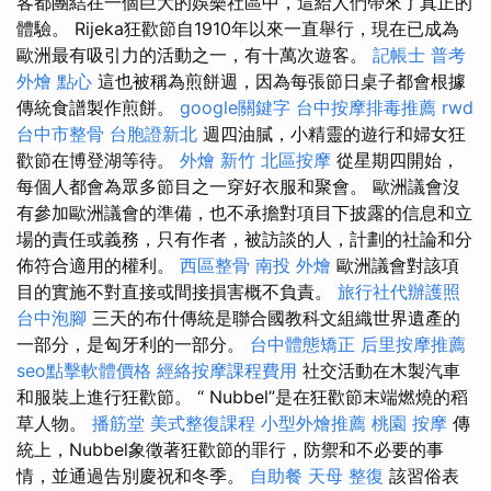
客都團結在一個巨大的娛樂社區中，這給人們帶來了真正的
體驗。 Rijeka狂歡節自1910年以來一直舉行，現在已成為
歐洲最有吸引力的活動之一，有十萬次遊客。
記帳士 普考
外燴 點心
這也被稱為煎餅週，因為每張節日桌子都會根據
傳統食譜製作煎餅。
google關鍵字
台中按摩排毒推薦
rwd
台中市整骨
台胞證新北
週四油膩，小精靈的遊行和婦女狂
歡節在博登湖等待。
外燴 新竹
北區按摩
從星期四開始，
每個人都會為眾多節目之一穿好衣服和聚會。 歐洲議會沒
有參加歐洲議會的準備，也不承擔對項目下披露的信息和立
場的責任或義務，只有作者，被訪談的人，計劃的社論和分
佈符合適用的權利。
西區整骨
南投 外燴
歐洲議會對該項
目的實施不對直接或間接損害概不負責。
旅行社代辦護照
台中泡腳
三天的布什傳統是聯合國教科文組織世界遺產的
一部分，是匈牙利的一部分。
台中體態矯正
后里按摩推薦
seo點擊軟體價格
經絡按摩課程費用
社交活動在木製汽車
和服裝上進行狂歡節。 “ Nubbel”是在狂歡節末端燃燒的稻
草人物。
播筋堂
美式整復課程
小型外燴推薦
桃園 按摩
傳
統上，Nubbel象徵著狂歡節的罪行，防禦和不必要的事
情，並通過告別慶祝和冬季。
自助餐
天母 整復
該習俗表