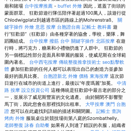
廟和賭場
台中按摩推薦
-
buffet 外燴
因此，遮蓋了街頭的
蒙面群眾。 狂歡節遊行隊伍陪伴著超過100萬人，該遊行從
Chlodwigplatz到越過市區的路線上的Mohrenstraß。
關
鍵字操作
外燴 意思
按摩
台胞證台南
記帳士 教科書
遊
行“狂歡節”（狂歡節）由各種穿著的協會，學校，樂隊，舞
蹈團組成。
台中按摩
撥筋 台中
關鍵字操作
北區按摩
在遊
行時，將巧克力，糖果和小禮物扔進了人群中。 狂歡節的
另一個標誌性部分是面具和華麗的服裝，使威尼斯在全球範
圍內著名。
台中西屯按摩
傳統整復推拿技術士
seo點擊軟
體
參加狂歡節的任何人都可以表現出自己的創造力並參加
最好的面具比賽。
台胞證新北
外燴 價格
東海按摩
這次節
日遊行在城市的街道上進行，最後以“年度瑪麗”加冕。
中清
路 按摩
設立投資公司
這種傳統是狂歡節中最古老的部分之
一，並展示了威尼斯豐富的文化遺產。 由於關閉不影響聖
馬丁街，因此您會在那裡找到出租車。
大甲按摩
澳門 台胞
證
您可以在此處找到詳細的描述和關閉圖。
記帳士 查詢
烤肉 外燴
服裝桌位於競技場街第八庭的Szombathelly。
老師整復 詠春
自助餐
如果有人到達了錯誤的衣服，組織者