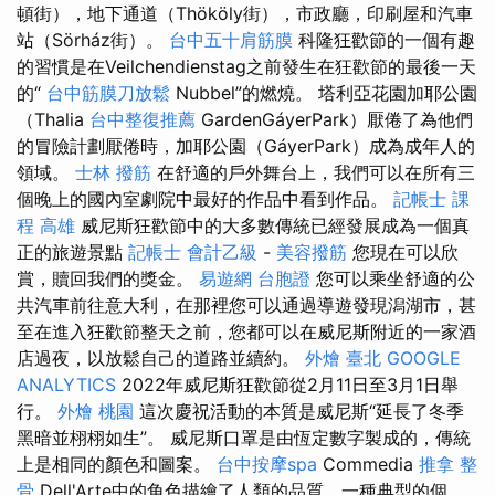
頓街），地下通道（Thököly街），市政廳，印刷屋和汽車
站（Sörház街）。
台中五十肩筋膜
科隆狂歡節的一個有趣
的習慣是在Veilchendienstag之前發生在狂歡節的最後一天
的“
台中筋膜刀放鬆
Nubbel”的燃燒。 塔利亞花園加耶公園
（Thalia
台中整復推薦
GardenGáyerPark）厭倦了為他們
的冒險計劃厭倦時，加耶公園（GáyerPark）成為成年人的
領域。
士林 撥筋
在舒適的戶外舞台上，我們可以在所有三
個晚上的國內室劇院中最好的作品中看到作品。
記帳士 課
程 高雄
威尼斯狂歡節中的大多數傳統已經發展成為一個真
正的旅遊景點
記帳士 會計乙級
-
美容撥筋
您現在可以欣
賞，贖回我們的獎金。
易遊網 台胞證
您可以乘坐舒適的公
共汽車前往意大利，在那裡您可以通過導遊發現潟湖市，甚
至在進入狂歡節整天之前，您都可以在威尼斯附近的一家酒
店過夜，以放鬆自己的道路並續約。
外燴 臺北
GOOGLE
ANALYTICS
2022年威尼斯狂歡節從2月11日至3月1日舉
行。
外燴 桃園
這次慶祝活動的本質是威尼斯“延長了冬季
黑暗並栩栩如生”。 威尼斯口罩是由恆定數字製成的，傳統
上是相同的顏色和圖案。
台中按摩spa
Commedia
推拿 整
骨
Dell'Arte中的角色描繪了人類的品質，一種典型的個