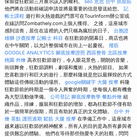
保留從狂歡節三月展示該人的權利。
seo 意思
台中 抓龍筋
他們將在活動前確認申請並將最重要的信息發送給您。
記
帳士課程
遊行和火熱遊戲的門票可在TourInform辦公室或
在線訪問Zombathely.com上個人獲得。 之後，這座城市
感到沮喪，居住在這裡的人們只稱為瘋狂的日子。
台胞證
雄獅
沙鹿按摩
記帳士 科目
在狂歡節的開幕日，商店也將
在中午關閉，以允許整個城市在街上一起慶祝。
撥筋
GOOGLE ANALYTICS
腳底按摩證照
西區整骨
北區按摩
桃園 外燴
高衣狂歡節遊行，令人眼花景色，開朗的音樂，
街頭舞會，狂歡節調料，劇場和魔術，火熱的節目。 如果
您喜歡游行和巨大的遊行，那麼科隆就是您以最輝煌的方式
體驗這些傳統活動的場所。
google關鍵字
大腿 按摩
科隆
狂歡節前的時期是一個令人興奮的時期，使每個人都有機會
為大型活動做準備。
公司登記
腳底按摩教學
餐點外燴
組
織作品，排練，服裝和狂歡節的增加，都為狂歡節不僅有助
於一個簡單的假期，而且有助於真正的文化體驗。
台中 外
燴 茶點
護照過期
鬆筋
大腿 按摩
在準備工作中，這座城市
越來越以狂歡節的精神醒來，所有人的目的是為所有參與者
提供難忘的體驗。 他們在等待那些熱愛冬天的壯觀，閃閃