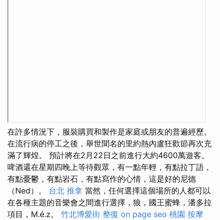
在許多情況下，服裝購買和製作是家庭或朋友的普遍經歷。
在流行病的停工之後，舉世聞名的里約熱內盧狂歡節再次充
滿了輝煌。 預計將在2月22日之前進行大約4600萬遊客。
啤酒還在星期四晚上等待觀眾，有一點年輕，有點拉丁語，
有點憂鬱，有點岩石，有點寫作的心情，這是好的尼德
（Ned）。
台北 推拿
當然，任何選擇這個場所的人都可以
在各種主題的音樂會之間進行選擇，狼，國王蜜蜂，潘多拉
項目，M.é.z。
竹北博愛街 整復
on page seo
桃園 按摩