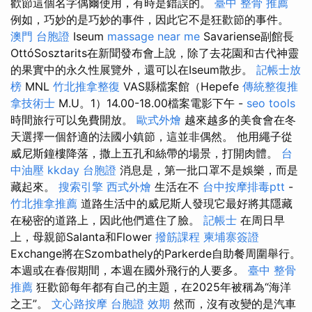
歡節這個名字偶爾使用，有時是錯誤的。
臺中 整骨 推薦
例如，巧妙的是巧妙的事件，因此它不是狂歡節的事件。
澳門 台胞證
Iseum
massage near me
Savariense副館長
OttóSosztarits在新聞發布會上說，除了去花園和古代神靈
的果實中的永久性展覽外，還可以在Iseum散步。
記帳士放
榜
MNL
竹北推拿整復
VAS縣檔案館（Hepefe
傳統整復推
拿技術士
M.U。1）14.00-18.00檔案電影下午 -
seo tools
時間旅行可以免費開放。
歐式外燴
越來越多的美食會在冬
天選擇一個舒適的法國小鎮節，這並非偶然。 他用繩子從
威尼斯鐘樓降落，撒上五孔和絲帶的場景，打開肉體。
台
中油壓
kkday 台胞證
消息是，第一批口罩不是娛樂，而是
藏起來。
搜索引擎
西式外燴
生活在不
台中按摩排毒ptt
-
竹北推拿推薦
道路生活中的威尼斯人發現它最好將其隱藏
在秘密的道路上，因此他們遮住了臉。
記帳士
在周日早
上，母親節Salanta和Flower
撥筋課程
柬埔寨簽證
Exchange將在Szombathely的Parkerde自助餐周圍舉行。
本週或在春假期間，本週在國外飛行的人要多。
臺中 整骨
推薦
狂歡節每年都有自己的主題，在2025年被稱為“海洋
之王”。
文心路按摩
台胞證 效期
然而，沒有改變的是汽車