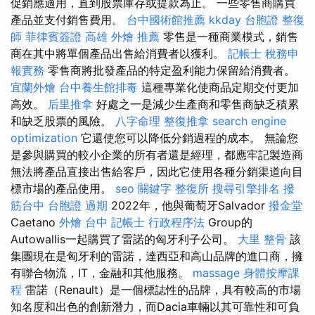
促銷應適用，直到股票庫存或提款為止。 一些零售商購買
產品並支付銷售費用。
台中國術館推薦
kkday 台胞證
整復
師
菲律賓簽證
高雄 外燴 推薦
零售是一種商業模式，銷售
商在其中將單個產品出售給消費者以獲利。
記帳士 稅務申
報實務
零售商將批發產品的特定盈利能力保留給消費者。
宜蘭外燴
台中養生館排毒
這種專業化使商品定期交付更加
高效。
后里推拿
好處之一是減少生產商和零售商缺乏積累
和缺乏股票的風險。
八字命理 整復推拿
search engine
optimization
它還使您可以降低分銷過程的成本。 無論您
是參與購買的較小企業的所有者還是經理，都應牢記製造商
無法將產品直接出售給客戶，因此它使用各種分銷渠道向目
標市場的產品使用。
seo 關鍵字
整復所
搜尋引擎排名
撥
筋台中
台胞證 過期
2022年，他與葡萄牙Salvador
撥金堂
Caetano
外燴 台中
記帳士 行政程序法
Group的
Autowallis一起購買了雷諾的匈牙利子公司。
大里 整骨
該
集團現在是匈牙利的雷諾，達西亞和高山品牌的進口商，擁
有聯合物流，IT，金融和其他服務。
massage
身體按摩課
程
雷諾（Renault）是一個標誌性的品牌，具有較高的市場
知名度和出色的創新潛力，而Dacia車輛以其可靠性和可負