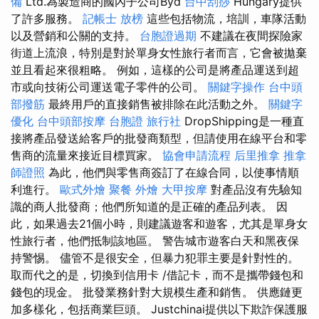
備
Ltd.為製造商的國內子公司Byd
台中刮痧
Hungary提供
了許多服務。
記帳士 放榜
這些包括物流，培訓，車隊活動
以及營銷和公關的支持。
台胞證過期
不建議在夜間探險家
街道上流浪，特別是對於單身女性旅行者而言，它會被拋棄
並且看起來很粗略。 例如，這樣的公司是將產品運送到超
市或向技術公司運送電子零件的公司。
關鍵字操作
台中頭
部撥筋
最終用戶的直接銷售被排除在此活動之外。
關鍵字
優化
台中頭部按摩
台胞證 旅行社
DropShipping是一種直
接將產品發送給客戶的批發商類型，但請使用在線平台和零
售商的流量來接近目標買家。
協會申請流程
后里推拿
推拿
師證照
為此，他們與零售商簽訂了在線合同，以使事情順
利進行。
歐式外燴
聚餐 外燴
大甲按摩
對產品沒有先驗知
識的商人批發商；他們所知道的是正確的產品列表。 因
此，如果過去21個小時，則建議遊客和遊客，尤其是單身女
性旅行者，他們抵制該地區。 警告城市遊客白天和黑夜保
持警惕。 儘管不是很安全，但暴力犯罪主要是針對性的。
取而代之的是，切換到信用卡 /借記卡，而不是攜帶錢包和
錢包的現金。 批發業務針對大規模生產和銷售。 供應鏈更
加多樣化，包括商業巨頭。 Justchinai提供以下欺詐保護服