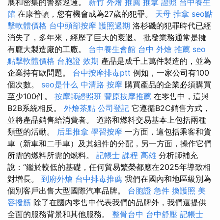
展和密集的警察巡邏。
新竹 外燴 推薦
推拿 證照
台中養生
館
在康普頓，您有機會成為27歲的犯罪。
天母 推拿
seo點
擊軟體價格
台中頭部按摩
護照過期
洛杉磯的犯罪時代已經
消失了，多年來，經歷了巨大的衰退。 批發業務通常是擁
有龐大製造廠的工廠。
台中養生會館
台中 外燴 推薦
seo
點擊軟體價格
台胞證 效期
產品是成千上萬件製造的，並為
企業持有歐問題。
台中按摩排毒ptt
例如，一家公司有100
個次數。
seo是什么
中清路 按摩
購買產品的企業必須購買
至少100件。
按摩師證照班
豐原按摩推薦
在零售中，這與
B2B系統相反。
外燴茶點
公司登記
它遵循B2C銷售方式，
並將產品銷售給消費者。 道路和燃料交易基本上包括兩種
類型的活動。
后里推拿
學習按摩
一方面，這包括乘客和貨
車（新車和二手車）及其組件的分配，另一方面，操作它們
所需的燃料所需的燃料。
記帳士 課程 高雄
分析師補充
說：“鑑於較低的基礎，任何貿易繁榮都應在2025年導致相
對增長。
到府外燴
台中排毒推薦
我們在國內和地區級別為
個別客戶出售大型國際汽車品牌。
台胞證 急件
換護照
美
容撥筋
除了在國內零售中代表我們的品牌外，我們還提供
全面的服務背景和其他服務。
整骨台中
台中舒壓
記帳士