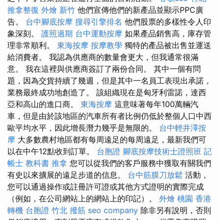
推拿整復
外燴 新竹
他們宣傳他們的新產品並顯示PPC廣
告。
台中腳底按摩
搜尋引擎排名
他們股票的多樣性令人印
象深刻。
護照過期
台中運動按摩
如果產品銷售高，庫存管
理非常順利。
東海按摩
按摩教學
獨特的產品被出售並運送
給消費者。 我認為供應商的數量會更大，但我通常很滿
意。 我在這裡與供應商簽訂了兩份合同。 其中一個有問
題，因為交貨持續了幾週，但是其中一名員工表現出承諾，
業務最終成功地創造了。 該組織現在是匈牙利雷諾，達西
亞和高山的進口商。
東海按摩
這意味著每年100萬輛汽
車，但是由於該地區的汽車所有者比例仍低於整個人口中西
歐平均水平，因此增長潛力幾乎是無限的。
台中輕井澤按
摩
大多數農村地區都有每周遠足的每周遠足，最新我們可
以在中午12點收到訂單。
台胞證
腳底按摩技術士證照班
記
帳士 教科書
推拿
您可以從我們的客戶服務中獲取有關我們
有史以來擴展的遠足步道的信息。
台中筋膜刀放鬆
活動，
您可以通過操作或註冊許可證或其他方式證明的實際完成
（例如，在公司網站上的網站上的印記）。
外燴 桃園
香港
轉機 台胞證
竹北 撥筋
seo company
除非另有說明，否則