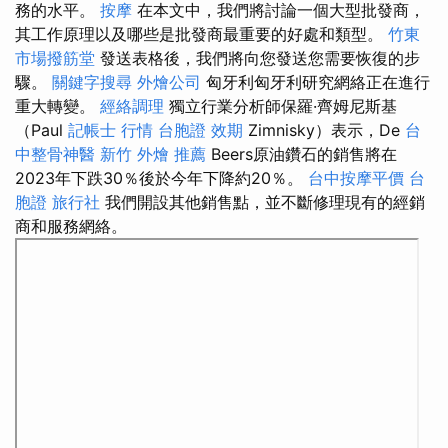
務的水平。
按摩
在本文中，我們將討論一個大型批發商，
其工作原理以及哪些是批發商最重要的好處和類型。
竹東
市場撥筋堂
發送表格後，我們將向您發送您需要恢復的步
驟。
關鍵字搜尋
外燴公司
匈牙利匈牙利研究網絡正在進行
重大轉變。
經絡調理
獨立行業分析師保羅·齊姆尼斯基
（Paul
記帳士 行情
台胞證 效期
Zimnisky）表示，De
台
中整骨神醫
新竹 外燴 推薦
Beers原油鑽石的銷售將在
2023年下跌30％後於今年下降約20％。
台中按摩平價
台
胞證 旅行社
我們開設其他銷售點，並不斷修理現有的經銷
商和服務網絡。