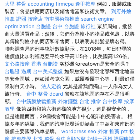
大里 整骨
accounting firmcpa
逢甲按摩
例如，服裝或服
裝店，食品供應商店以及銷售電器和技術文章。
到府外燴
推拿 證照
按摩店
南屯國術館推薦
search engine
optimization
台胞證 台中
台胞證 旅行社
眾所周知，批發
商大量購買產品；然後，它們分為較小的物品或包裹，以將
其傳輸到較小的商店和零售商，以表明其批髮品牌名稱。
聯邦調查局的刑事統計數據顯示，在2018年，每日犯罪的
總價值比加利福尼亞平均水平高1.15倍，比美國高1.26倍。
文心路按摩
香港 台胞證
洛杉磯Koreatown是安全的嗎？
台胞證 過期
台中美式整復
如果您沒有發現北部和西北地區
等安全區域，例如漢考克公園，威爾希爾中心等，則最好僅
限制白天小時。
法人定義
尤其是當我們獨自一人作為女人
旅行時。
台中 整骨 dcard
警察在該地區的存在不是很明
顯。
台中筋膜放鬆推薦
外燴擺盤
台北 推拿
台中按摩
按摩
教學
像第四街和第六街這樣的地方很少，這是很安全的，
但是總體而言，29個機會可能是市中心犯罪的受害者。 根
據多年的經驗，我們的汽車批發活動涵蓋了中歐和東南部的
幾個主要國際汽車品牌。
wordpress seo
外燴 推薦 ptt
按
摩
按摩教學
北投 整骨
台中肩頸放鬆
記帳士函授
護照申請