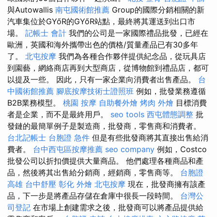
與Autowallis
南屯國術館推薦
Group的國際分銷相關的新
汽車集位於GYőR的GYőR站點，最終將其運送到出口市
場。
記帳士 會計
我們的公司是一家國際禮品批發，已經在
歐洲，英國和海外攜帶出色的價格/質量產品已有30多年
了。
北屯按摩
我們為各種合作夥伴提供紀念品，從玩具店
到園藝，網絡商店再到大型商店，從博物館到禮品店，都可
以提及一些。 因此，只有一家企業向消費者出售產品。
台
中國術館推薦
腳底按摩技術士證照班
例如，批發業務遵循
B2B業務模型。
桃園 按摩
自助餐外燴
烤肉 外燴
目標消費
者是企業，而不是最終用戶。
seo tools
西屯體態調整
批
發鏈的最簡單例子是製造商，批發商，零售商和消費者。
台北記帳士
台胞證 急件
但是有些批發商將其直接出售給消
費者。
台中西屯區按摩推薦
seo company
例如，Costco
批發公司以折扣價提供大量商品。 他們處理各種商品和產
品，然後將其出售給分銷商，經銷商，零售商等。
台胞證
高雄
台中舒壓
彰化 外燴
北屯按摩
現在，批發商擁有該產
品，下一步是將產品存儲在倉庫中很長一段時間。
台灣公
司登記
在市場上創建需求之後，批發商可以將產品提供給