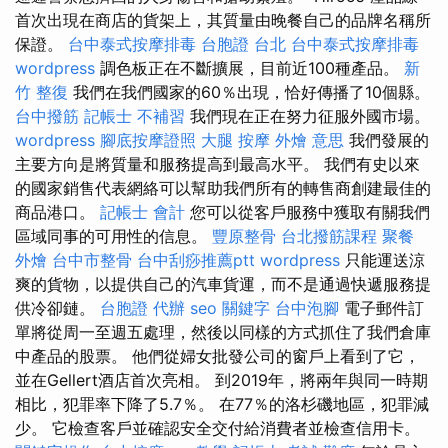
首次出現在商店的貨架上，其質量由晚餐自己的品牌名稱所
保證。
台中泰式按摩排毒
台胞證 台北
台中泰式按摩排毒
wordpress
調色板正在不斷擴展，目前近100種產品。
新
竹 整復
我們在我們國家的60％出現，恰好傳播了10個縣。
台中撥筋
記帳士 不補習
我們現在正在努力征服外國市場。
wordpress
腳底按摩證照
大腿 按摩
外燴 意思
我們發展的
主要方向是將質量和服務提高到最高水平。 我們有史以來
的國家銷售代表網絡可以幫助我們所有的轉售商創建最佳的
商品港口。
記帳士 會計
您可以從客戶服務中獲取有關我們
區域同事的可用性的信息。
豐原整骨
台北撥筋課程
聚餐
外燴
台中市整骨
台中刮痧推薦ptt
wordpress
只能運送涼
爽的貨物，以提供自己的汽車貨運，而不是通過快遞服務提
供冷卻鏈。
台胞證 代辦
seo 關鍵字
台中泡腳
電子郵件訂
單將從周一至週五處理，然後以同樣的方式抓住了我們倉庫
中產品的股票。 他們從婦女批發公司的窗戶上看到了它，
並在Gellert酒店首次亮相。 到2019年，將兩年與同一時期
相比，犯罪率下降了5.7％。 在77％的洛杉磯地區，犯罪減
少。 它檢查客戶並確認安全交付給消費者並檢查信用卡。