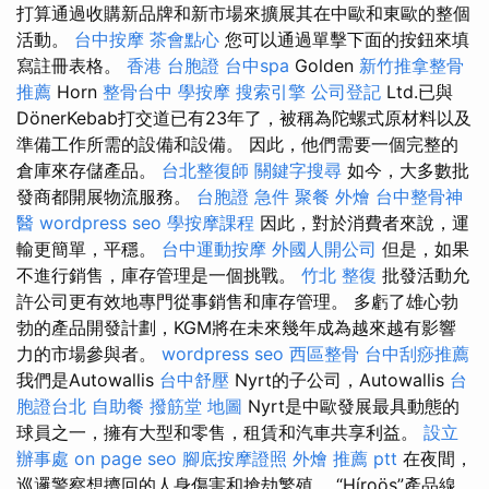
打算通過收購新品牌和新市場來擴展其在中歐和東歐的整個
活動。
台中按摩
茶會點心
您可以通過單擊下面的按鈕來填
寫註冊表格。
香港 台胞證
台中spa
Golden
新竹推拿整骨
推薦
Horn
整骨台中
學按摩
搜索引擎
公司登記
Ltd.已與
DönerKebab打交道已有23年了，被稱為陀螺式原材料以及
準備工作所需的設備和設備。 因此，他們需要一個完整的
倉庫來存儲產品。
台北整復師
關鍵字搜尋
如今，大多數批
發商都開展物流服務。
台胞證 急件
聚餐 外燴
台中整骨神
醫
wordpress seo
學按摩課程
因此，對於消費者來說，運
輸更簡單，平穩。
台中運動按摩
外國人開公司
但是，如果
不進行銷售，庫存管理是一個挑戰。
竹北 整復
批發活動允
許公司更有效地專門從事銷售和庫存管理。 多虧了雄心勃
勃的產品開發計劃，KGM將在未來幾年成為越來越有影響
力的市場參與者。
wordpress seo
西區整骨
台中刮痧推薦
我們是Autowallis
台中舒壓
Nyrt的子公司，Autowallis
台
胞證台北
自助餐
撥筋堂 地圖
Nyrt是中歐發展最具動態的
球員之一，擁有大型和零售，租賃和汽車共享利益。
設立
辦事處
on page seo
腳底按摩證照
外燴 推薦 ptt
在夜間，
巡邏警察想擠回的人身傷害和搶劫繁殖。 “Híroös”產品線