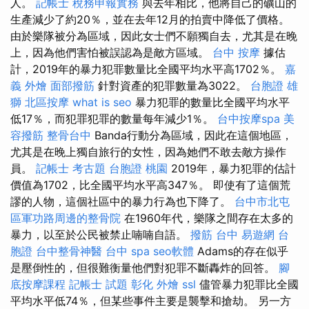
人。
記帳士 稅務申報實務
與去年相比，他將自己的礦山的
生產減少了約20％，並在去年12月的拍賣中降低了價格。
由於樂隊被分為區域，因此女士們不願獨自去，尤其是在晚
上，因為他們害怕被誤認為是敵方區域。
台中 按摩
據估
計，2019年的暴力犯罪數量比全國平均水平高1702％。
嘉
義 外燴
面部撥筋
針對資產的犯罪數量為3022。
台胞證 雄
獅
北區按摩
what is seo
暴力犯罪的數量比全國平均水平
低17％，而犯罪犯罪的數量每年減少1％。
台中按摩spa
美
容撥筋
整骨台中
Banda行動分為區域，因此在這個地區，
尤其是在晚上獨自旅行的女性，因為她們不敢去敵方操作
員。
記帳士 考古題
台胞證 桃園
2019年，暴力犯罪的估計
價值為1702，比全國平均水平高347％。 即使有了這個荒
謬的人物，這個社區中的暴力行為也下降了。
台中市北屯
區軍功路周邊的整骨院
在1960年代，樂隊之間存在太多的
暴力，以至於公民被禁止喃喃自語。
撥筋 台中
易遊網 台
胞證
台中整骨神醫
台中 spa
seo軟體
Adams的存在似乎
是壓倒性的，但很難衡量他們對犯罪不斷轟炸的回答。
腳
底按摩課程
記帳士 試題
彰化 外燴
ssl
儘管暴力犯罪比全國
平均水平低74％，但某些事件主要是襲擊和搶劫。 另一方