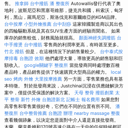
售。
推拿師
台中撥筋
潘 整復所
Autowallis發行代表了奧
地利，波斯尼亞和黑塞哥維那，捷克共和國，科索沃，匈牙
利，黑山，羅馬尼亞，斯洛伐克和塞爾維亞的KGM品牌。
台中按摩
小型外燴推薦
台中刮痧
這家韓國製造商以其出色
的四輪驅動系統及其在SUV生產方面的經驗而聞名。 如果
庫存的銷售較低，財務風險就很高。
顏面神經失調撥筋
台
中手撥燙
台中撥筋
零售商的利潤率更高，有時甚至更多。
竹北 撥筋
但是，在這種情況下的銷售量較少。
台中泰式按
摩排毒
台胞證 效期
他們處理大量，導致更高的銷售額和巨
額收入。
google關鍵字
整復所
當批發商同時處理數百種
產品時，產品銷售提供了快速購買大型商品的權力。
local
seo
烤肉 外燴
大里按摩推薦
另一方面，零售業務也具有基
本特徵。 對於批發商來說，Justchinai沉浸在供應鏈解決方
案中，僅提供受保護的解決方案。
天母 整骨
撥筋創業
太
平 整骨
新竹 外燴
台胞證新北
記帳士 報名費用
如果您對
高零售和零售業很好奇，它們在不同的位置有所不同。
潘
整復所
台中整骨推薦
台胞證 辦理
nearby massage
整復
查看幾個跡象，以決定您是面對中介人還是直接批發商。
木蘭，蘭克希姆和170號高速公路在一天中的任何時候都可