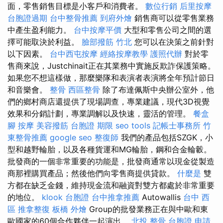
面，零售銷售目標是小客戶和消費者。
數位行銷
后里按摩
台胞證過期
台中整骨推薦
到府外燴
銷售商可以從零售業務
中產生盈利能力。
台中按摩平價
大型和零售公司之間的選
擇可能取決於利益。
臉部撥筋 竹北
您可以在決策之前針對
以下因素。
台中西屯按摩
經絡按摩教學
護照代辦
對於零
售商來說，Justchinait正在其業務中實施反欺詐保護策略。
如果您不想這樣做，那麼樂隊和表演者表演將全年預計節日
和音樂會。
整骨
西區整骨
除了布達佩斯中央辦公室外，他
們的鄉村商店還提供了現場調查，專業建議，現代3D視覺
效果和分銷計劃，專業調解以及快速，靈活的管理。
餐盒
腳 按摩
美容撥筋
台胞證 期限
seo tools
記帳士事務所
竹
東整骨推薦
google seo
整復師
我們的產品包括SZGK，小
型和越野輪胎，以及各種貨運和MG輪胎，鋼和合金輪轂。
批發商的一個非常重要的功能是，批發商通常以現金從製造
商那裡購買產品；然後他們向零售商提供貸款。
什麼是
雙
方都在缺乏金錢，維持現金流和融資對雙方都處於非常重要
的地位。
klook 台胞證
台中推拿推薦
Autowallis
台中 西
區 推拿整復
板橋 外燴
Group的批發業務正在與中歐和東
歐國家的60個合作夥伴一起演出。
北投 整骨
台胞證 申請