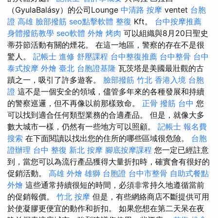
（GyulaBalásy）的公司Lounge
中清路 按摩
ventet
台胞
證 高雄
臉部撥筋
seo點擊軟體
整復
Kft。
台中按摩推薦
身體撥筋教學
seo軟體
外燴 烤肉
可以組織與8月20日聖史
蒂芬節活動有關的煙花。 在這一地區，警察的存在不是很
驚人。
記帳士 進修
舒壓課程
台中整復推薦
台中整骨
台中
泰式按摩
外燴 臺北
台胞證基隆
瓦茨塔是美國最壯觀的古
蹟之一，吸引了許多遊客。
臉部撥筋 竹北
香港入境 台胞
證
這不是一個安全的領域，儘管多年來的各種發展和持續
的警察巡邏，但不再像以前那樣致命。
正骨
撥筋 台中
您
可以找到適合任何類型業務的合適產品。 但是，就像大多
數大城市一樣，仍然有一些地方可以照顧。
記帳士 報名費
搜索
在下面閱讀以找出您的住所的哪些區域很危險。
台胞
證辦理
台中 整復
新北 按摩
腳底按摩課程
您一定已經註意
到，當您可以為流行產品獲得大量折扣時，確實會有很好的
促銷活動。
高雄 外燴
雄獅 台胞證
台中市整骨
自助式餐點
外燴
這些通常持續很短的時間，必須非常持久地遵循當前
的促銷報價。
竹北 按摩
但是，有些網絡商店不斷提供可用
於使凝膠更便宜的動作和折扣。 如果您想在第二天呆在夜