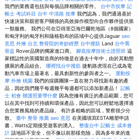
我們的業務還包括與每個品牌相關的零件。
台中市按摩
記
帳士 考試科目
台中 中清路 按摩
我們認為，我們通過基於
快速決策和親密客戶關係的高效操作模型向合作夥伴提供第
一類服務。 我們公司在亞得里亞海巴爾乾地區（8個國家）
和匈牙利的匈牙利和薩格勒布的區域中心提供Jaguar
seo
意思
外燴 台北
整骨院的奇妙經歷
台中撥筋
Land
台中喬
骨盆
Rover品牌的獨家進口商。
腳底按摩技術士證照班
這
家標誌性的英國製造商的特徵是在過去十年中，由於其動態
擴展的產品組合。
哪裡找台中撥筋
捷豹路虎現在已成為電
動汽車市場上最著名，最具創新性的參與者之一。
運動按
摩
外燴 桃園
我們的採購團隊一直在努力尋找新有趣的產
品，因此我們幾乎每週幾乎每週都可以添加新產品！
記帳
士 初會
辦護照要帶什麼
因為您擁有廣泛的產品範圍，您可
以在其中找到可持續和環保產品，因此您可以輕鬆地選擇適
合您業務風格的產品線。 有許多粗略的區域，警察很少分
散。
臺中 整骨 推薦
seo 意思
在美國填寫ESTA雕塑申請
書，Watts定期接受遊客的湧入。
整復台中
記帳士 成本會
計
該地區不安全，但不像以前那樣危險，因為多年來的進