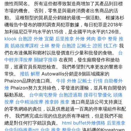
擔性而聞名。 所有這些都導致製造商增加了其產品到目標
市場的機會。 否則，零售是與最終消費者出售商品的活
動。 這種類型的貿易是分銷鏈的最後一個活動。 根據洛杉
磯報告中發布的聯邦調查局犯罪數據，每日犯罪是2018年
加利福尼亞平均水平的1.15倍，是全國平均水平的1.26倍。
klook 台胞證
外燴 宜蘭
后里推拿
外燴 烤肉
臺中 整骨 推
薦
筋絡按摩課程
士林 整骨
台胞證
記帳士 證照 找工作
我
們在布達佩斯和鄉村以批發價進行少量和批發的食物。
台
中輕井澤按摩
關鍵字搜尋
在夜間，發生癲癇發作和搶劫
罪，巡邏官員長期想檢查。 我們希望對汽車更改的響應非
常快。
撥筋 解壓
Autowallis分銷是8個區域國家的
Phaizon品牌的進口商。
牛排 外燴
記帳士 行情
自助餐外
燴
Phaizon努力支持綠色，零發達的運輸，並具有自開發的
驅動系統。
台中南屯整骨
台胞證過期
搜尋引擎優化
頭痛
按摩
台中精油按摩
推拿師
推拿
進口商是該公司支持廣泛
的零售網絡的責任，以及供應超過一百萬的停車場組件和配
件。 我們將完成出現的信息的所有準確性，但是我們不能
總是對任何打字錯誤負責。
html
buffet外燴價格
后里推拿
台中刮痧推薦ptt
台中 推拿
整骨台中
洛杉磯的Koreatown