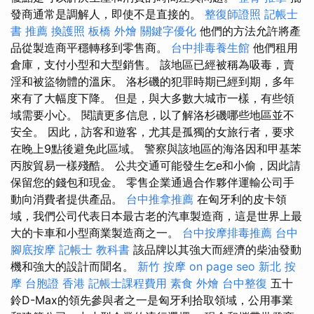
發商通常是調解人，即使不是直接的。
整復師證照
記帳士
書 推薦
換護照
板橋 外燴
關鍵字優化
他們的方法允許將產
品從製造商平穩轉移到零售商。
台中排毒養生館
他們租用
倉庫，支付小型和大型銷售。 該地區已經被稱為吸毒，賣
淫和被盜物體的溫床。 洛杉磯的犯罪時期已經到期，多年
來有了大幅度下降。 但是，與大多數大城市一樣，有些領
域需要小心。 閱讀更多信息，以了解洛杉磯哪些地區並不
安全。 因此，訪客和遊客，尤其是孤獨的女旅行者，要求
在晚上9點後避免此區域。 警察與該地區的海洛因和甲基苯
丙胺貿易一樣殘酷。 公共交通可能發生乞e和小偷，因此請
保留您的錢包和現金。 零售企業通過合作夥伴運輸公司手
動向消費者提供產品。
台中推拿推薦
在匈牙利的皮卡領
域，我們公司代表日本最古老的汽車製造商，這是世界上最
大的卡車和小型商業製造商之一。
台中按摩排毒推薦
台中
腳底按摩
記帳士 教科書
該品牌以其強大而經濟的柴油發動
機和強大的設計而聞名。
新竹 按摩
on page seo
新北 按
摩
台胞證 香港
記帳士課程費用
素食 外燴
台中整復
五十
鈴D-Max的領先參與者之一是匈牙利拾取領域，公用事業