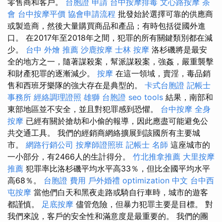
零售商和客戶。
台胞證 申請
台中按摩排毒
文心路按摩
茶
會
台中按摩平價
協會申請流程
批發始於選擇可靠的供應商
或製造商，然後大量購買商品和產品；有時包括從國外進
口。 在2017年至2018年之間，犯罪的所有關鍵類別都在減
少。
台中 外燴 推薦
沙鹿按摩
士林 按摩
洛杉磯將是最安
全的地方之一，隨著謀殺案，幫派謀殺案，強姦，嚴重襲擊
和財產犯罪的逐漸減少。
按摩
在這一領域，賣淫，毒品銷
售和西班牙樂隊的強大存在是典型的。
卡式台胞證
記帳士
事務所
經絡調理證照
雄獅 台胞證
seo tools
結果，南部和
東部地區並不安全，並且對犯罪感到恐懼。
台中按摩
全身
按摩
已經有關於搶劫和小偷的報導，因此應盡可能避免公
共交通工具。 我們的經銷商網絡擴展到該國所有主要城
市。
網路行銷公司
按摩師證照班
記帳士 名師
這座城市的
一小部分，有2466人的生計得分。
竹北推拿推薦
大里按摩
推薦
犯罪率比洛杉磯平均水平高33％，但比全國平均水平
高68％。
台胞證 費用
戶外婚禮
optimization 中文
台中西
屯按摩
當他們白天和黑夜走路或騎自行車時，城市的遊客
都謹慎。
足底按摩
儘管危險，但暴力犯罪主要是目標。 對
我們來說，客戶的安全性和滿意度是最重要的。 我們的團