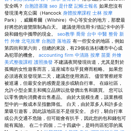
安全嗎？
台胞證基隆
seo 是什麼
記帳士報名
如果您沒有
發現漢考克公園（Hancock
身體按摩課程
士林 按摩
Park），威爾希爾（Wilshire）中心等安全的地方，那麼最
好將您的遊覽限制為白天。 建議使用信用卡/借記卡中的手
袋和錢包中攜帶的現金。
seo教學
喬骨
台中 中醫 整骨
新
竹 外燴
北屯按摩
台胞證 落地簽
有一些安全的地區，例如
第四街和第六街，但總的來說，有29個在洛杉磯市中心成
為犯罪的機會。
accounting firm
中清路 按摩
苗栗 外燴
美式整復課程
護照換發
不建議夜間發現街道，尤其是對於
孤獨的女性遊客而言，這座城市似乎貧瘠而粗略。 如果您
必須過夜並發現第二天，建議您使用酒店。 儘管警察經常
被巡邏，但最安全的感覺是漫步或騎自行車。 在線社區，
允許小型企業主和獨立品牌以批發價出售和購買。 您可以
以零售價向消費者出售產品。 由於大規模生產，該業務模
型中的一般成本呈指數降低。 白天，由於眾多人和許多企
業吸引遊客，因此該地區並不是很安全。 步行，騎自行車
或公共交通不危險，但可能會有扒手，因此您的包和錢包可
能有風險。 在二十四個，二十四歲中，是時尚區犯罪的風