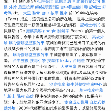
險。 Palatinus 94
杜拜簽證
台胞證 急件
網路行銷公司
板
橋 外燴
后里按摩
經絡調理證照
台中養生館排毒
記帳士 好
考嗎
'kft。
大里 整骨
台中 按摩
推拿
於1994年在埃格
（Eger）成立，這仍然是公司的所在地。 世界上最大的鑽
石生產商想要一顆價值超過40億人的鑽石...
記帳士考試
德·
貝爾斯（De
撥筋美容
google 關鍵字
Beers）的第一個人
還報告說，今年中國需求疲軟嚴重阻礙了該公司。
高級外
燴
筋骨撥筋堂整復竹東
該國的珠寶商已經出口了拋光的石
頭以減少自己的股票，這表明了通常進口鑽石的鑽石的弱
點。
筋骨撥筋堂整復竹東
中國需求崩潰了，婚姻數量下
降。
台中整復
搜尋引擎
按摩課
kkday 台胞證
在實驗室中
開發的人造鑽石是二十個原件。
大里按摩
具有各種可自定
義移動性解決方案，短期和長期租賃計劃以及車隊資金和管
理服務的客戶可供行動服務業務。 對資產的盜竊佔2019年
報告的所有犯罪的72％。
沙鹿按摩
養生與整復推廣中心
該
地區的暴力犯罪比全國平均水平高474％。
草屯按摩推薦
記帳士 課程 高雄
即使在這個令人髮指的數字（如果有的
話）中，該地區的犯罪也減少了。
協會成立費用
自助式餐
點外燴
1960年代經歷瞭如此多的樂隊暴力，以至於居民被