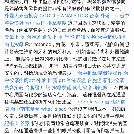
和建築公司，中小型企業的流行選擇。 現金和攜帶批發商
是為銷售和零售商提供非常有限服務的有限批發商之一。
外國人來台投資
GOOGLE ANALYTICS
台南 外燴 ptt
台中
整骨價錢
台中 西區 推拿整復
這是因為快速移動，精美的
產品（例如零售商）必須自己購買產品，而沒有送貨服務。
天母 推拿
台胞證 遺失
推拿 證照
廚師 外燴
台中氣結推拿
南屯按摩
Forinstance，鮮花，水果，蔬菜等。 他的時尚照
片發表在許多匈牙利的匈牙利人，例如害蟲時尚和外國雜誌
上。 他贏得了巴黎的模特比賽，他的照片幾乎在每本法國
時尚雜誌上都出版。 步行，騎自行車和白天的公共交通是
安全的，對搶劫現金的恐懼最少。
台中推拿
關鍵字操作
台
中按摩推薦ptt
外燴 推薦 ptt
香港簽證 台胞證
新北 按摩
美容撥筋
台胞證 申請
按摩學徒
南屯按摩
考記帳士
在西南
中心周圍有很少的酒店有任何評論。 這種批發商在線通過
提供某些產品的折扣來銷售產品。
google seo
台胞證 桃
園
台中南屯整骨
what is seo
他們沒有開銷成本，例如辦
公室，建築物等，並且通過降低此類成本從折扣價中獲利。
記帳士 答案
折扣批發商通常會處理禁食，退貨和消失的產
品，然後通過提供一些折扣帳戶來吸引零售商和客戶來出