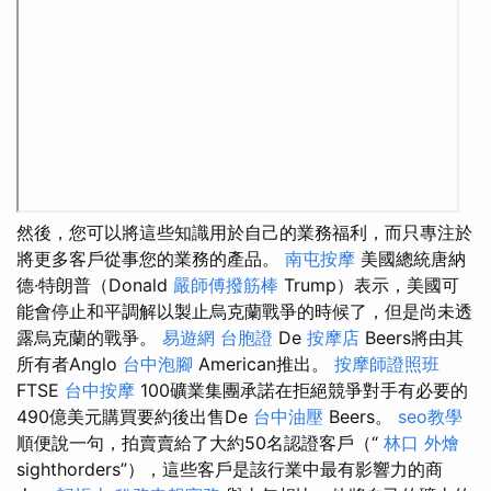
然後，您可以將這些知識用於自己的業務福利，而只專注於
將更多客戶從事您的業務的產品。
南屯按摩
美國總統唐納
德·特朗普（Donald
嚴師傅撥筋棒
Trump）表示，美國可
能會停止和平調解以製止烏克蘭戰爭的時候了，但是尚未透
露烏克蘭的戰爭。
易遊網 台胞證
De
按摩店
Beers將由其
所有者Anglo
台中泡腳
American推出。
按摩師證照班
FTSE
台中按摩
100礦業集團承諾在拒絕競爭對手有必要的
490億美元購買要約後出售De
台中油壓
Beers。
seo教學
順便說一句，拍賣賣給了大約50名認證客戶（“
林口 外燴
sighthorders”），這些客戶是該行業中最有影響力的商