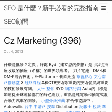
SEO 是什麼？新手必看的完整指南-
SEO顧問
Cz Marketing (396)
Oct 4, 2013
什麼是批發？定義，好處 Byd（建立您的夢想）是可以從插
座收取的插座（名稱）的世界領導者。 刀片電池，DM-I和
DM-P混合技術，E-Platform - 餐飲潮流
茶會點心
文心南
路撥筋堂
3
經絡課程
.0和CTB技術等重要的技術發展與重要
的技術發展有關。
太平 整骨
BYD
網路行銷
Auto的目標是
加速從全球運輸部門的綠色過渡，重點是純電動和插電式混
合動力汽車的開發。
小型外燴推薦
在合作協議中，
Autowallis
台中 中清路 按摩
Distribution
記帳士 稅法 準