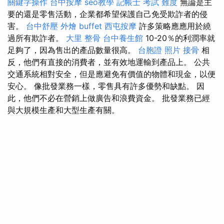
關鍵字操作
台中按摩
seo教學
記帳士 考試 難度
無論是主
要的還是零售活動，企業都希望保護自己免受欺詐者的侵
害。
台中舒壓
外燴 buffet
西屯按摩
許多策略應應用於繞
過所有欺詐者。
大里 整骨
台中養生館
10-20％的利潤率就
足夠了，因為售出的產品數量很高。
台胞證 照片
接骨
相
反，他們有直接的消費者，並有效地運輸到產品上。 公共
交通系統相對安全，但是應避免有價值的物體和現金，以便
安心。 像批發業務一樣，零售具有許多優勢和缺點。 因
此，他們不必在營銷上做廣告和浪費資金。 批發業務已經
與大規模生產和大型生產有關。