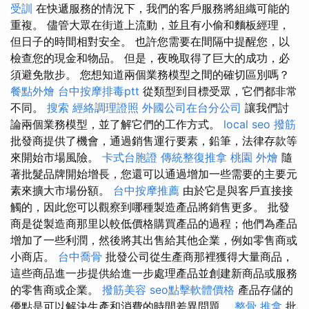
受訓
在快遞服務的情況下，我們的客戶服務將組織可能的
重複。 儘管大眾在街道上流動，並且有小偷和麵板經理，
但日子的時間相對安全。 也許您需要在間隔中提醒您，以
檢查您的現金和物品。 但是，夜晚取得了巨大的成功，必
須避免散步。 您想知道兩個業務模型之間的確切區別嗎？
餐點外燴
台中按摩排毒ptt
從類型到目標受眾，它們都非常
不同。
搜索
經絡調理證照
外國公司在台分公司
讓我們討
論兩個業務模型，並了解它們的工作方式。
local seo
撥筋
批發商提供了機會，通過銷售運行要素，鉛筆，法律存款等
來開始市場風險。
卡式台胞證
傳統整復推拿
桃園 外燴
隨
著批髮品牌開始增長，您還可以通過增加一些需要的主要元
素來擴大市場份額。
台中按摩推薦
由於它是與客戶直接接
觸的，因此您可以觀察到哪種製造產品將銷售更多。 批發
商是從製造商那里以較低價格購買產品的過程；他們為產品
增加了一些利潤，然後將其出售給其他企業，例如零售商或
小商店。
台中喬骨
批發公司從生產商那裡獲得大量商品，
這些商品進一步提供給進一步處理產品並創建新商品或服務
的零售商或企業。
撥筋美容
seo點擊軟體價格
產品存儲的
優點是可以解決生產和消費的時間差異問題。
整骨 推拿
批