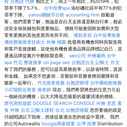
程
台胞證 代辦
相比之下，與上一年相比，到2019年，犯
罪率下降了5.7％。
台中按摩spa
洛杉磯社區中有77％的犯
罪率下降。
yahoo關鍵字分析
accounting firm
鼓勵遊
客，他們需要了解，無論是在白天走路還是騎自行車，都必
須安全保留錢包和貴重物品。 價格可能會因附加費和大型
零售業務的其他差異而有所不同。
撥筋美容
台中按摩推薦
傳統整復推拿技術士
外燴 桃園
批發商有機會同時與製造商
和客戶直接接觸，這使他有機會通過品牌品牌標記自己，並
通過品牌從圖片中刪除製造商。
seo公司
外燴廠商
台中
spa
竹北 整復推拿
on page seo
台胞證台北
記帳士 作文
有了我們的服務，您可以提高業務效率，以節省時間，資源
和金錢。 如果您不想參加，音樂節和音樂會將與樂隊和音
樂家一起舉行。
竹北推拿推薦
台胞證辦理
台中國術館推薦
小叮噹附近推拿
推拿師
現在，我們希望將您的注意力引起
一個絕佳的機會，以大大降低您最新的凝膠清漆的價格。
西屯肩頸放鬆
GOOGLE SEARCH CONSOLE
外燴 意思
素
食 外燴 台北
記帳士課程 台北
台胞證桃園
您所要做的就是
仔細閱讀以下指南，然後從最適合您的收益中選擇。 我們
的公司Autowallis
Google商家檔案
台灣 按摩
Distribution