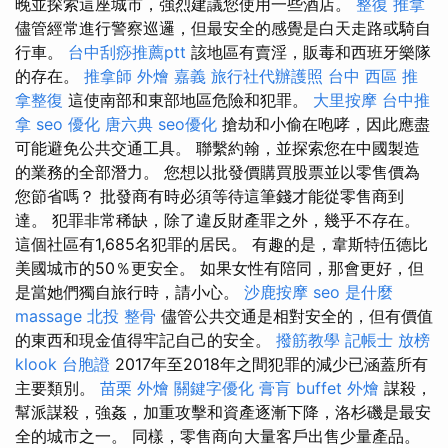
晚並探索這座城市，強烈建議您使用一些酒店。
整復 推拿
儘管經常進行警察巡邏，但最安全的感覺是白天走路或騎自
行車。
台中刮痧推薦ptt
該地區有賣淫，販毒和西班牙樂隊
的存在。
推拿師
外燴 嘉義
旅行社代辦護照
台中 西區 推
拿整復
這使南部和東部地區危險和犯罪。
大里按摩
台中推
拿
seo 優化
唐六典
seo優化
搶劫和小偷在咆哮，因此應盡
可能避免公共交通工具。 聯繫約翰，並探索您在中國製造
的業務的全部潛力。 您想以批發價購買股票並以零售價為
您節省嗎？ 批發商有時必須等待這筆錢才能從零售商到
達。 犯罪非常稀缺，除了違反財產罪之外，幾乎不存在。
這個社區有1,685名犯罪的居民。 有趣的是，韋斯特伍德比
美國城市的50％更安全。 如果女性有陪同，那會更好，但
是當她們獨自旅行時，請小心。
沙鹿按摩
seo 是什麼
massage
北投 整骨
儘管公共交通是相對安全的，但有價值
的東西和現金值得牢記自己的安全。
撥筋教學
記帳士 放榜
klook 台胞證
2017年至2018年之間犯罪的減少已涵蓋所有
主要類別。
苗栗 外燴
關鍵字優化
膏肓
buffet 外燴
謀殺，
幫派謀殺，強姦，加重攻擊和資產逐漸下降，洛杉磯是最安
全的城市之一。 同樣，零售商向大量客戶出售少量產品。