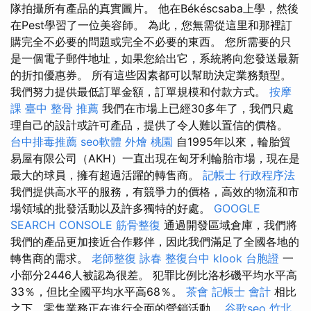
隊拍攝所有產品的真實圖片。 他在Békéscsaba上學，然後
在Pest學習了一位美容師。 為此，您無需從這里和那裡訂
購完全不必要的問題或完全不必要的東西。 您所需要的只
是一個電子郵件地址，如果您給出它，系統將向您發送最新
的折扣優惠券。 所有這些因素都可以幫助決定業務類型。
我們努力提供最低訂單金額，訂單規模和付款方式。
按摩
課
臺中 整骨 推薦
我們在市場上已經30多年了，我們只處
理自己的設計或許可產品，提供了令人難以置信的價格。
台中排毒推薦
seo軟體
外燴 桃園
自1995年以來，輪胎貿
易屋有限公司（AKH）一直出現在匈牙利輪胎市場，現在是
最大的球員，擁有超過活躍的轉售商。
記帳士 行政程序法
我們提供高水平的服務，有競爭力的價格，高效的物流和市
場領域的批發活動以及許多獨特的好處。
GOOGLE
SEARCH CONSOLE
筋骨整復
通過開發區域倉庫，我們將
我們的產品更加接近合作夥伴，因此我們滿足了全國各地的
轉售商的需求。
老師整復 詠春
整復台中
klook 台胞證
一
小部分2446人被認為很差。 犯罪比例比洛杉磯平均水平高
33％，但比全國平均水平高68％。
茶會
記帳士 會計
相比
之下，零售業務正在進行全面的營銷活動。
谷歌seo
竹北