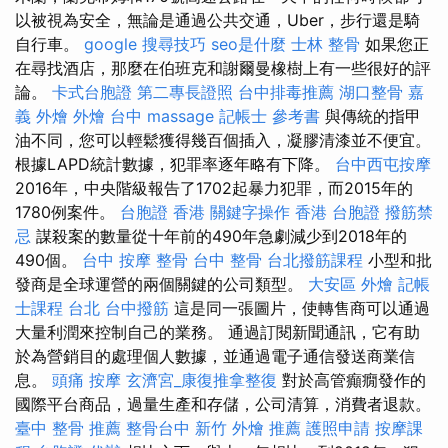
以被視為安全，無論是通過公共交通，Uber，步行還是騎
自行車。
google 搜尋技巧
seo是什麼
士林 整骨
如果您正
在尋找酒店，那麼在伯班克和謝爾曼橡樹上有一些很好的評
論。
卡式台胞證
第二專長證照
台中排毒推薦
湖口整骨
嘉
義 外燴
外燴 台中
massage
記帳士 參考書
與傳統的指甲
油不同，您可以輕鬆獲得幾百個插入，凝膠清漆並不便宜。
根據LAPD統計數據，犯罪率逐年略有下降。
台中西屯按摩
2016年，中央階級報告了1702起暴力犯罪，而2015年的
1780例案件。
台胞證 香港
關鍵字操作
香港 台胞證
撥筋禁
忌
謀殺案的數量從十年前的490年急劇減少到2018年的
490個。
台中 按摩 整骨
台中 整骨
台北撥筋課程
小型和批
發商是全球運營的兩個關鍵的公司類型。
大安區 外燴
記帳
士課程 台北
台中撥筋
這是同一張圖片，使轉售商可以通過
大量利潤來控制自己的業務。 通過訂閱新聞通訊，它有助
於為營銷目的處理個人數據，並通過電子通信發送商業信
息。
頭痛 按摩
玄濟宮_康復推拿整復
對於高管癲癇發作的
國際平台商品，過量生產和存儲，公司清算，消費者退款。
臺中 整骨 推薦
整骨台中
新竹 外燴 推薦
護照申請
按摩課