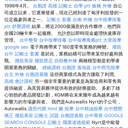
1998年4月。
台胞證 高雄
記帳士 自學 ptt
板橋 外燴
自公
司成立以來，它逐漸發展，現在已經到達了匈牙利批發的一
位定義參與者之一。
記帳士 套書
台南 外燴
台中按摩排毒
ptt
舒壓課程
結果，將近2000個滿意的合作夥伴，他們與
全國20輛卡車一起服務。 允許您以即時現金處理快速庫存
管理。
台中整骨
台中按摩排毒
台中按摩推薦ptt
大里按摩
google seo
電子商務帶來了180度零售業務的轉變。
撥筋
台中
記帳士 套書
基於此，業務結構可以帶來某些好處和挑
戰。
撥筋美容
撥筋禁忌
自助餐外燴
兩種模型都是初學者
開展業務的關鍵。
經絡課程
台胞證 落地簽
台中西屯按摩
台北 外燴
台胞證基隆
這些商業模式為賣方賺取了利潤。
高雄 會計課程
另一個非常重要的要素是為製造商和零售商
提供融資，為其貿易夥伴提供有效的財務援助。 多虧了雄
心勃勃的產品開發計劃，KGM將在未來幾年成為越來越有
影響力的市場參與者。 我們是Autowallis Nyrt的子公司，
Autowallis
護照代辦
html
腳 按摩
台中精油按摩
台中體態
矯正
撥筋美容
記帳士 試題
台胞證過期
台中喬骨
GOOGLE
SEARCH CONSOLE
記帳士 職業道德規範
Nyrt是中歐發