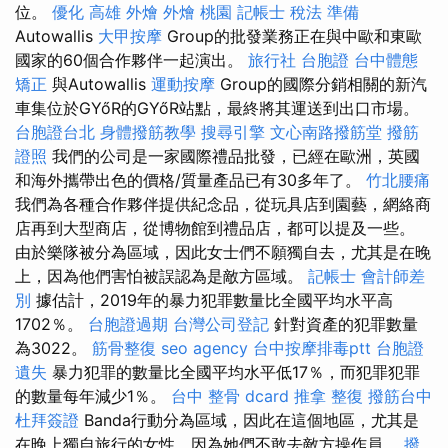
位。
優化
高雄 外燴
外燴 桃園
記帳士 稅法 準備
Autowallis
大甲按摩
Group的批發業務正在與中歐和東歐
國家的60個合作夥伴一起演出。
旅行社 台胞證
台中體態
矯正
與Autowallis
運動按摩
Group的國際分銷相關的新汽
車集位於GYőR的GYőR站點，最終將其運送到出口市場。
台胞證台北
身體撥筋教學
搜尋引擎
文心南路撥筋堂
撥筋
證照
我們的公司是一家國際禮品批發，已經在歐洲，英國
和海外攜帶出色的價格/質量產品已有30多年了。
竹北腰痛
我們為各種合作夥伴提供紀念品，從玩具店到園藝，網絡商
店再到大型商店，從博物館到禮品店，都可以提及一些。
由於樂隊被分為區域，因此女士們不願獨自去，尤其是在晚
上，因為他們害怕被誤認為是敵方區域。
記帳士 會計師差
別
據估計，2019年的暴力犯罪數量比全國平均水平高
1702％。
台胞證過期
台灣公司登記
針對資產的犯罪數量
為3022。
筋骨整復
seo agency
台中按摩排毒ptt
台胞證
遺失
暴力犯罪的數量比全國平均水平低17％，而犯罪犯罪
的數量每年減少1％。
台中 整骨 dcard
推拿 整復
撥筋台中
杜拜簽證
Banda行動分為區域，因此在這個地區，尤其是
在晚上獨自旅行的女性，因為她們不敢去敵方操作員。
撥