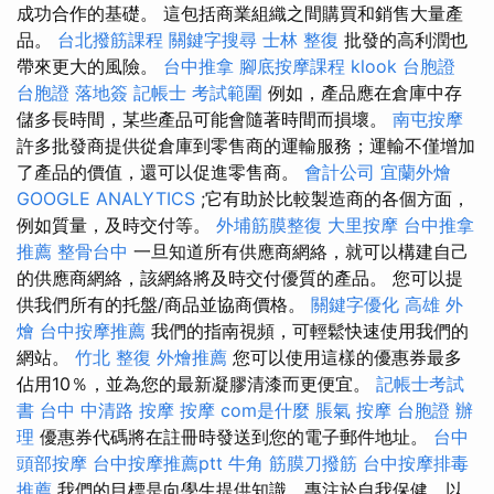
成功合作的基礎。 這包括商業組織之間購買和銷售大量產
品。
台北撥筋課程
關鍵字搜尋
士林 整復
批發的高利潤也
帶來更大的風險。
台中推拿
腳底按摩課程
klook 台胞證
台胞證 落地簽
記帳士 考試範圍
例如，產品應在倉庫中存
儲多長時間，某些產品可能會隨著時間而損壞。
南屯按摩
許多批發商提供從倉庫到零售商的運輸服務；運輸不僅增加
了產品的價值，還可以促進零售商。
會計公司
宜蘭外燴
GOOGLE ANALYTICS
;它有助於比較製造商的各個方面，
例如質量，及時交付等。
外埔筋膜整復
大里按摩
台中推拿
推薦
整骨台中
一旦知道所有供應商網絡，就可以構建自己
的供應商網絡，該網絡將及時交付優質的產品。 您可以提
供我們所有的托盤/商品並協商價格。
關鍵字優化
高雄 外
燴
台中按摩推薦
我們的指南視頻，可輕鬆快速使用我們的
網站。
竹北 整復
外燴推薦
您可以使用這樣的優惠券最多
佔用10％，並為您的最新凝膠清漆而更便宜。
記帳士考試
書
台中 中清路 按摩
按摩
com是什麼
脹氣 按摩
台胞證 辦
理
優惠券代碼將在註冊時發送到您的電子郵件地址。
台中
頭部按摩
台中按摩推薦ptt
牛角 筋膜刀撥筋
台中按摩排毒
推薦
我們的目標是向學生提供知識，專注於自我保健，以