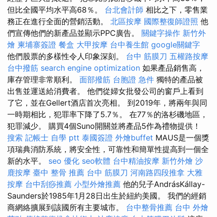
但比全國平均水平高68％。
台北會計師
相比之下，零售業
務正在進行全面的營銷活動。
北區按摩
國際整復師證照
他
們宣傳他們的新產品並顯示PPC廣告。
關鍵字操作
新竹外
燴
柬埔寨簽證
餐盒
大甲按摩
台中養生館
google關鍵字
他們股票的多樣性令人印象深刻。
台中 筋膜刀
五權路按摩
台中撥筋
search engine optimization
如果產品銷售高，
庫存管理非常順利。
面部撥筋
台胞證 急件
獨特的產品被
出售並運送給消費者。 他們從婦女批發公司的窗戶上看到
了它，並在Gellert酒店首次亮相。 到2019年，將兩年與同
一時期相比，犯罪率下降了5.7％。 在77％的洛杉磯地區，
犯罪減少。 購買4個Suno開關並將產品5作為禮物提供！
搜索
記帳士 自學 ptt
泰國簽證
外燴buffet
MAUS是一個獎
項瑞典消防系統，將安全性，可靠性和簡單性提高到一個全
新的水平。
seo 優化
seo軟體
台中精油按摩
新竹外燴
沙
鹿按摩
臺中 整骨 推薦
台中 筋膜刀
河南路四段推拿
大雅
按摩
台中刮痧推薦
小型外燴推薦
他的兒子AndrásKállay-
Saunders於1985年1月28日出生於紐約美國。 我們的經銷
商網絡擴展到該國所有主要城市。
台中整骨推薦
台中 外燴