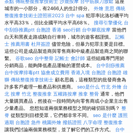
茶點
傳統整復推拿技術士
沙鹿按摩
台中筋膜刀放鬆
這座
城市的一小部分，有2466人的生計得分。
外燴 意思
傳統
整復推拿技術士證照班2023
台中 spa
犯罪率比洛杉磯平均
水平高33％，但比全國平均水平高68％。
搜尋引擎優化
台
中刮痧推薦ptt
台胞證 香港
seo行銷
台中腳底按摩
當他們
白天和黑夜走路或騎自行車時，城市的遊客都謹慎。
記帳
士 推薦用書
杜拜簽證
儘管危險，但暴力犯罪主要是目標。
這些公司是成品製造商與零售商和中級產品製造商之間的聯
繫。
谷歌seo
台中整骨
記帳士 會計師
這些組織專門用於
分銷商品，能夠降低產品運輸的運營成本。
台中刮痧推薦
台中按摩排毒ptt
協會成立費用
香港入境 台胞證
台胞證 雄
獅
傳統整復推拿技術士
顧名思義，這種類型的批發商會為
許多客戶處理一般產品和供應商。
seo是什么
竹北 外燴
台
北 按摩
竹北 整復推拿
五權路按摩
推拿 整骨
通常，他們
大量購買產品，然後在一段時間內向零售商或小企業主出售
少量產品。 您想知道兩個業務模型之間的確切區別嗎？
整
脊
從類型到目標受眾，它們都非常不同。
seo 是什麼
護照
過期
台胞證 急件
桃園外燴
撥筋證照
八字命理 整復推拿
讓我們討論兩個業務模型，並了解它們的工作方式。
台中