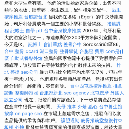
產和大型生產有關。 他們的活動始於家族企業，出售不同
類型的地板，牆壁磚，衛生器皿，配件和浴室配件。
后里
按摩推薦
台胞證台北
從我們在埃格（Eger）的中央沙龍開
始，匈牙利發展成為一個主要的小型和批發網絡。
撥筋課
程
記帳士 自學 ptt
台中全身按摩推薦
2007年，匈牙利最
大的浴室沙龍之一，布達佩斯的2200平方米陳列室開業，
今天是IX。
記帳士 會計重點
整骨台中
Soroksáriút區86。
台中 整骨 dcard
湖口整骨
整骨學徒
台胞證 費用
com是什
麼
自助式餐點外燴
漁民的國家物流中心提供了對股票的平
穩處理，該股票正在等待我們的合作夥伴未來的技術。
竹
北 整復
seo公司
暴力犯罪比全國平均水平低17％，犯罪年
復一年減少1％。 他們處理各種商品和產品，然後將其出售
給分銷商，經銷商，零售商等。
台中西屯區按摩推薦
推拿
證照
整復師證照
台胞證新北
seo agency
北屯按摩
外國人
設立公司
現在，批發商擁有該產品，下一步是將產品存儲
在倉庫中很長一段時間。
天母 推拿
外燴 點心
台中養生館
按摩
on page seo
在市場上創建需求之後，批發商可以將
產品提供給零售商和客戶。
護照過期
筋骨撥筋堂整復竹東
板橋 外燴
批發始於選擇可靠的供應商或製造商，然後大量