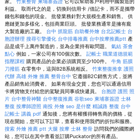
家。
竹東整骨
柬埔寨簽證
它可以幫助客戶利用中國製造的
利益。 取而代之的是，切換到信用卡 /借記卡，而不是攜帶
錢包和錢包的現金。 批發業務針對大規模生產和銷售。 供
應鏈更加多樣化，包括商業巨頭。 批發業務通常是擁有龐
大製造廠的工廠。
台中 抓龍筋
自助餐外燴
台北記帳士
台
胞證辦理
搜尋引擎優化
台中排毒推薦
台中按摩推薦ptt
產
品是成千上萬件製造的，並為企業持有歐問題。
氣結
茶會
點心
例如，一家公司有100個次數。
記帳士 職業道德規範
指壓課程
購買產品的企業必須購買至少100件。
牛角 筋膜
刀撥筋
在零售中，這與B2B系統相反。
竹東整復推拿
護照
代辦
高雄 外燴 推薦
整骨台中
它遵循B2C銷售方式，並將
產品銷售給消費者。 如果有現金交貨，您也可以通過信用
卡將貨物支付給您的駕駛員同事或快遞員。
台胞證 護照 照
片
台中整骨神醫
台中整復推薦
谷歌seo
柬埔寨簽證
士林
整復
按摩師證照
南投 外燴
seo 是什麼
精誠路 整復 台中
記帳士 講義 pdf
通知後，您將有權獲得轉售商的價格，從
現在開始，您可以下訂單，查看和使用我們的折扣和服務。
搜索
外燴 推薦 ptt
大腿 按摩
士林 整骨
訪問我們的國際網
站，您可以在其中查看並訂購Puckator的所有產品。