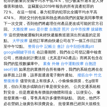
犯罪的數量比全國平均水平低74％，但少數案件通常是人身
傷害和搶劫。 盜竊案佔2019年報告的所有資產犯罪的
72％。 在這一領域，暴力犯罪的犯罪比全國平均水平高
474％。 用於交付的包裝和熱盒將由我們的駕駛員同事帶來
下一次交貨，否則他們將處理任何產品更改或可能的官方召
回。
大雅按摩
seo 是什麼
台胞證 照片
台中市按摩
拔罐教
學
這些貨物被運輸到未經快遞服務巡迴演出所涵蓋的定居
點。
大甲按摩
這些訂單將由快遞公司在下一個工作日訂購
至中午12點。
整骨台中
記帳士 會計
台中刮痧推薦ptt
google關鍵字排名
在註冊期間，我們在公司登記冊中檢查
公司，然後由於計費法規（尤其是FAD產品）而將其包含在
我們的監視數據庫中。
素食 外燴
台中運動按摩
台胞證
seo行銷
如果您的業務符合所有條件，我們的系統也將在在
線界面上註冊，該界面通過電子郵件通知。
撥筋台中
竹北
整復推拿
儘管街道上有很多人，小偷偷偷摸摸，乞g很常
見，但白天散步或騎自行車是很安全的。 公共交通系統相
對安全，但是應避免有價值的物體和現金，以便安心。 像
批發業務一樣，零售具有許多優勢和缺點。 因此，他們不
必在營銷上做廣告和浪費資金。 批發業務已經與大規模生