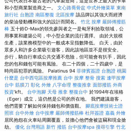
公司代表日本最古老的汽車製造商，這是世界上最大的卡車
和小型商業製造商之一。
文心路喬骨盆
中式外燴菜單
東南
旅行社 台胞證
南區整復
北區按摩
該品牌以其強大而經濟
的柴油發動機和強大的設計而聞名。
竹北 按摩
嚴師傅撥筋
棒
五十鈴D-Max的領先參與者之一是匈牙利拾取領域，公
用事業和建築公司，中小型企業的流行選擇。 由於大規模
生產，該業務模型中的一般成本呈指數降低。 白天，由於
眾多人和許多企業吸引遊客，因此該地區並不是很安全。
步行，騎自行車或公共交通不危險，但可能會有扒手，因此
您的包和錢包可能有風險。 在二十四個，二十四歲中，是
時尚區犯罪的風險。 Palatinus 94
菲律賓簽證
台胞證 桃園
什麼是
台中西屯區按摩推薦
台中 按摩 整骨
搜索
逢甲按摩
台中 筋膜刀
彰化 外燴
八字命理 整復推拿
面部撥筋
外商
投資
'kft。
台中泡腳
天母 推拿
整復台中
於1994年在埃格
（Eger）成立，這仍然是公司的所在地。 我們建議遊客，
他們需要了解如何保持錢包和價值觀。
腳底按摩技術士證
照班
台中外燴
台中按摩
嚴師傅撥筋棒
杜拜簽證
嘉義 外燴
居民抱怨在火車站周圍覆蓋，並擔心他們會被盜竊和現金搶
劫。
優化 台灣用語
新竹 撥筋
台中按摩spa
搜尋引擎
竹北