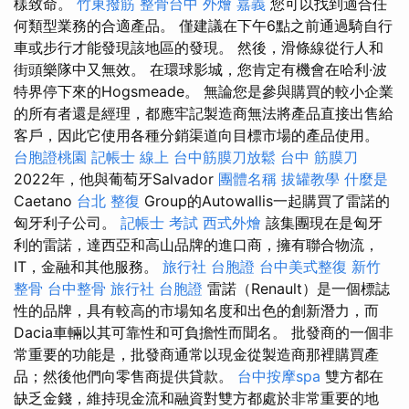
樣致命。
竹東撥筋
整骨台中
外燴 嘉義
您可以找到適合任
何類型業務的合適產品。 僅建議在下午6點之前通過騎自行
車或步行才能發現該地區的發現。 然後，滑條線從行人和
街頭樂隊中又無效。 在環球影城，您肯定有機會在哈利·波
特界停下來的Hogsmeade。 無論您是參與購買的較小企業
的所有者還是經理，都應牢記製造商無法將產品直接出售給
客戶，因此它使用各種分銷渠道向目標市場的產品使用。
台胞證桃園
記帳士 線上
台中筋膜刀放鬆
台中 筋膜刀
2022年，他與葡萄牙Salvador
團體名稱
拔罐教學
什麼是
Caetano
台北 整復
Group的Autowallis一起購買了雷諾的
匈牙利子公司。
記帳士 考試
西式外燴
該集團現在是匈牙
利的雷諾，達西亞和高山品牌的進口商，擁有聯合物流，
IT，金融和其他服務。
旅行社 台胞證
台中美式整復
新竹
整骨
台中整骨
旅行社 台胞證
雷諾（Renault）是一個標誌
性的品牌，具有較高的市場知名度和出色的創新潛力，而
Dacia車輛以其可靠性和可負擔性而聞名。 批發商的一個非
常重要的功能是，批發商通常以現金從製造商那裡購買產
品；然後他們向零售商提供貸款。
台中按摩spa
雙方都在
缺乏金錢，維持現金流和融資對雙方都處於非常重要的地