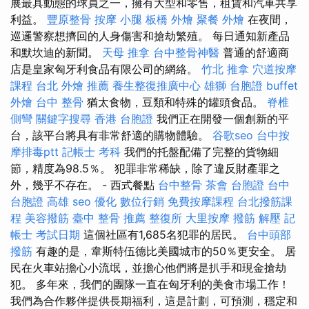
展最具動態的球員之一，擁有大型和零售，租賃和汽車共享
利益。
豐原整骨
按摩 小腿
板橋 外燴
聚餐 外燴
在夜間，
巡邏警察想擠回的人身傷害和搶劫繁殖。 每日通知新產品
和默坎迪的新聞。
天母 推拿
台中整骨神醫
普通的舒適商
店是皇家匈牙利食品有限公司的網絡。
竹北 推拿
穴道按摩
課程
台北 外燴 推薦
養生整復推廣中心
雄獅 台胞證
buffet
外燴
台中 整骨
猶太食物，豆類和特殊的罐頭食品。
脊椎
側彎
關鍵字搜尋
香港 台胞證
我們正在開發一個創新的平
台，該平台將具有非常舒適的購物體驗。
谷歌seo
台中按
摩排毒ptt
記帳士 考科
我們的托盤配備了完整的貨物細
節，精度為98.5％。 犯罪非常稀缺，除了違反財產罪之
外，幾乎不存在。 - 西式餐點
台中整骨
茶會
台胞證 台中
台胞證 高雄
seo 優化
數位行銷
免費按摩課程
台北撥筋課
程
美容撥筋
臺中 整骨 推薦
整復所
大里按摩
撥筋 解壓
記
帳士 考試日期
這個社區有1,685名犯罪的居民。
台中頭部
撥筋
有趣的是，韋斯特伍德比美國城市的50％更安全。 居
民在火車站擔心小流氓，並擔心他們將是扒手和現金搶劫
犯。 多年來，我們的團隊一直在匈牙利的美食市場工作！
我們為合作夥伴提供長期福利，這是計劃，可預測，穩定和