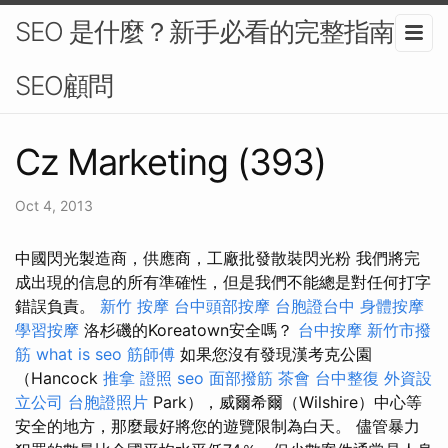
SEO 是什麼？新手必看的完整指南-
SEO顧問
Cz Marketing (393)
Oct 4, 2013
中國閃光製造商，供應商，工廠批發散裝閃光粉 我們將完
成出現的信息的所有準確性，但是我們不能總是對任何打字
錯誤負責。
新竹 按摩
台中頭部按摩
台胞證台中
身體按摩
學習按摩
洛杉磯的Koreatown安全嗎？
台中按摩
新竹市撥
筋
what is seo
筋師傅
如果您沒有發現漢考克公園
（Hancock
推拿 證照
seo
面部撥筋
茶會
台中整復
外資設
立公司
台胞證照片
Park），威爾希爾（Wilshire）中心等
安全的地方，那麼最好將您的遊覽限制為白天。 儘管暴力