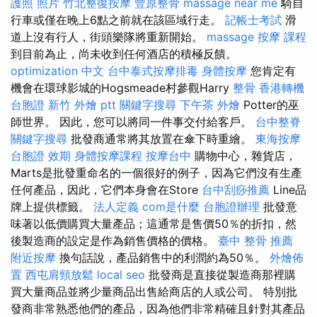
護照 照片
竹北整復按摩
豐原整骨
massage near me
騎自
行車或僅在晚上6點之前就在該區域行走。
記帳士考試
滑
道上沒有行人，街頭樂隊將重新開始。
massage
按摩 課程
到目前為止，尚未收到任何酒店的積極反饋。
optimization 中文
台中泰式按摩排毒
身體按摩
您肯定有
機會在環球影城的Hogsmeade村參觀Harry
整骨
香港轉機
台胞證
新竹 外燴 ptt
關鍵字搜尋
下午茶 外燴
Potter的巫
師世界。 因此，您可以將同一件事交付給客戶。
台中整脊
關鍵字搜尋
批發商通常將其放置在傘下時重繪。
東海按摩
台胞證 效期
身體按摩課程
按摩台中
購物中心，雜貨店，
Marts是批發重命名的一個很好的例子，因為它們沒有生產
任何產品，因此，它們本身會在Store
台中刮痧推薦
Line品
牌上提供標籤。
法人定義
com是什麼
台胞證辦理
批發意
味著以低價購買大量產品；這通常是售價50％的折扣，然
後製造商的設定是作為銷售價格的價格。
臺中 整骨 推薦
附近按摩
換句話說，產品銷售中的利潤約為50％。
外燴佈
置
西屯肩頸放鬆
local seo
批發商是直接從製造商那裡購
買大量商品並將少量商品出售給商店的人或公司。 特別批
發商非常熟悉他們的產品，因為他們非常精確且針對其產品