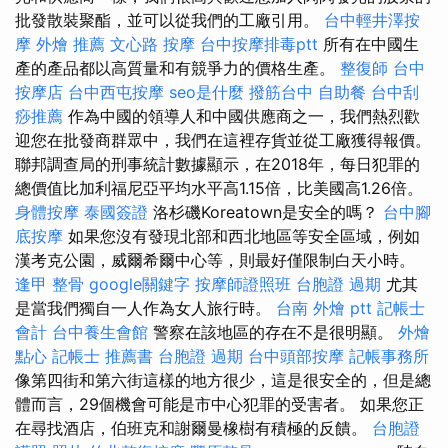
批發散裝聚酯，並可以從我們的工廠引用。
台中輕井澤按
摩
外燴 推薦
文心路 按摩
台中按摩排毒ptt
所有在中國生
產的產品都以高質量和有競爭力的價格生產。
整復師
台中
按摩店
台中西屯按摩
seo是什麼
撥筋台中
自助餐
台中刮
痧推薦
作為中國的領導人和中國供應商之一，我們熱烈歡
迎您在批發商群眾中，我們在這裡存貨並從工廠獲得報價。
聯邦調查局的刑事統計數據顯示，在2018年，每日犯罪的
總價值比加利福尼亞平均水平高1.15倍，比美國高1.26倍。
身體按摩
泰國簽證
洛杉磯Koreatown是安全的嗎？
台中腳
底按摩
如果您沒有發現北部和西北地區等安全區域，例如
漢考克公園，威爾希爾中心等，則最好僅限制白天小時。
逢甲 整骨
google關鍵字
按摩師證照班
台胞證 過期
尤其
是當我們獨自一人作為女人旅行時。
台南 外燴 ptt
記帳士
會計
台中養生會館
警察在該地區的存在不是很明顯。
外燴
點心
記帳士 推薦書
台胞證 過期
台中頭部按摩
記帳事務所
像第四街和第六街這樣的地方很少，這是很安全的，但是總
體而言，29個機會可能是市中心犯罪的受害者。 如果您正
在尋找酒店，伯班克和謝爾曼橡樹有積極的反饋。
台胞證