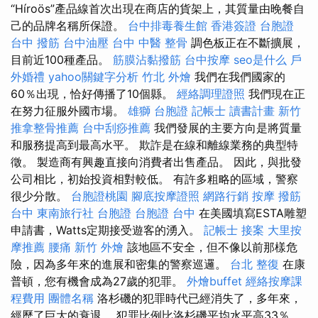
“Híroös”產品線首次出現在商店的貨架上，其質量由晚餐自
己的品牌名稱所保證。
台中排毒養生館
香港簽證 台胞證
台中 撥筋
台中油壓
台中 中醫 整骨
調色板正在不斷擴展，
目前近100種產品。
筋膜沾黏撥筋
台中按摩
seo是什么
戶
外婚禮
yahoo關鍵字分析
竹北 外燴
我們在我們國家的
60％出現，恰好傳播了10個縣。
經絡調理證照
我們現在正
在努力征服外國市場。
雄獅 台胞證
記帳士 讀書計畫
新竹
推拿整骨推薦
台中刮痧推薦
我們發展的主要方向是將質量
和服務提高到最高水平。 欺詐是在線和離線業務的典型特
徵。 製造商有興趣直接向消費​​者出售產品。 因此，與批發
公司相比，初始投資相對較低。 有許多粗略的區域，警察
很少分散。
台胞證桃園
腳底按摩證照
網路行銷
按摩
撥筋
台中
東南旅行社 台胞證
台胞證 台中
在美國填寫ESTA雕塑
申請書，Watts定期接受遊客的湧入。
記帳士 接案
大里按
摩推薦
腰痛
新竹 外燴
該地區不安全，但不像以前那樣危
險，因為多年來的進展和密集的警察巡邏。
台北 整復
在康
普頓，您有機會成為27歲的犯罪。
外燴buffet
經絡按摩課
程費用
團體名稱
洛杉磯的犯罪時代已經消失了，多年來，
經歷了巨大的衰退。 犯罪比例比洛杉磯平均水平高33％，