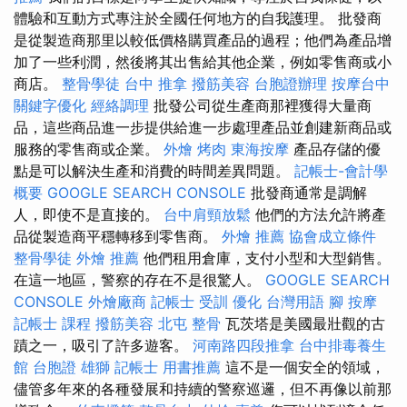
體驗和互動方式專注於全國任何地方的自我護理。 批發商
是從製造商那里以較低價格購買產品的過程；他們為產品增
加了一些利潤，然後將其出售給其他企業，例如零售商或小
商店。
整骨學徒
台中 推拿
撥筋美容
台胞證辦理
按摩台中
關鍵字優化
經絡調理
批發公司從生產商那裡獲得大量商
品，這些商品進一步提供給進一步處理產品並創建新商品或
服務的零售商或企業。
外燴 烤肉
東海按摩
產品存儲的優
點是可以解決生產和消費的時間差異問題。
記帳士-會計學
概要
GOOGLE SEARCH CONSOLE
批發商通常是調解
人，即使不是直接的。
台中肩頸放鬆
他們的方法允許將產
品從製造商平穩轉移到零售商。
外燴 推薦
協會成立條件
整骨學徒
外燴 推薦
他們租用倉庫，支付小型和大型銷售。
在這一地區，警察的存在不是很驚人。
GOOGLE SEARCH
CONSOLE
外燴廠商
記帳士 受訓
優化 台灣用語
腳 按摩
記帳士 課程
撥筋美容
北屯 整骨
瓦茨塔是美國最壯觀的古
蹟之一，吸引了許多遊客。
河南路四段推拿
台中排毒養生
館
台胞證 雄獅
記帳士 用書推薦
這不是一個安全的領域，
儘管多年來的各種發展和持續的警察巡邏，但不再像以前那