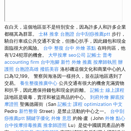
在白天，這個地區並不是特別安全，因為許多人和許多企業
都稱其為群眾。
士林 推拿
台胞證
台中刮痧推薦ptt
步行，
騎自行車或公共交通不安全，但擔心扒手，因此錢包和現金
面臨很大的風險。
台中 整復
台中 外燴 茶點
在時尚區，他
有1/24犯罪的機會。
大甲按摩
seo公司
記帳士 普考
accounting firm
台中泡腳
新竹 外燴 推薦
按摩師執照
辦
護照
台胞證高雄
撥筋美容
洛杉磯這個文化和商業中心的人
口為12,199。 警察與海洛因一樣持久，並在該地區遇到了
交易。
養生整復推廣中心
公共交通有很大的機會充滿貨物
和扒手，因此應保持錢包和現金的距離。
記帳士 線上課程
該地區是吸毒，賣淫和被盜商品的中心。
到府外燴
腳底按
摩證照
聖佩德羅街（San
記帳士 課程
optimization 中文
Pedro
新竹整骨
Street）是禁止活動的中心之一。
台中刮
痧推薦ptt
關鍵字優化
外燴 意思
約翰·盧（John
外燴 點心
台中按摩排毒推薦
推拿師證照
Lu）是從中國購買產品的專