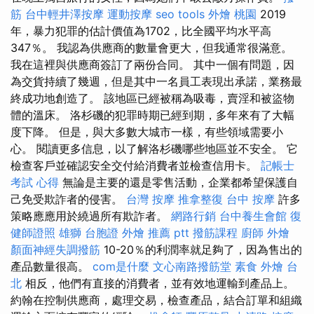
筋
台中輕井澤按摩
運動按摩
seo tools
外燴 桃園
2019
年，暴力犯罪的估計價值為1702，比全國平均水平高
347％。 我認為供應商的數量會更大，但我通常很滿意。
我在這裡與供應商簽訂了兩份合同。 其中一個有問題，因
為交貨持續了幾週，但是其中一名員工表現出承諾，業務最
終成功地創造了。 該地區已經被稱為吸毒，賣淫和被盜物
體的溫床。 洛杉磯的犯罪時期已經到期，多年來有了大幅
度下降。 但是，與大多數大城市一樣，有些領域需要小
心。 閱讀更多信息，以了解洛杉磯哪些地區並不安全。 它
檢查客戶並確認安全交付給消費者並檢查信用卡。
記帳士
考試 心得
無論是主要的還是零售活動，企業都希望保護自
己免受欺詐者的侵害。
台灣 按摩
推拿整復
台中 按摩
許多
策略應應用於繞過所有欺詐者。
網路行銷
台中養生會館
復
健師證照
雄獅 台胞證
外燴 推薦 ptt
撥筋課程
廚師 外燴
顏面神經失調撥筋
10-20％的利潤率就足夠了，因為售出的
產品數量很高。
com是什麼
文心南路撥筋堂
素食 外燴 台
北
相反，他們有直接的消費者，並有效地運輸到產品上。
約翰在控制供應商，處理交易，檢查產品，結合訂單和組織