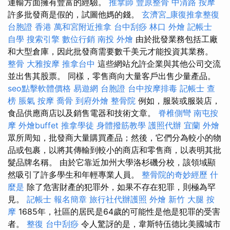
運輸方面擁有豐富的經驗。
推拿師
豐原整骨
中清路 按摩
許多批發商是假的，試圖他媽的錢。
玄濟宮_康復推拿整復
台胞證 香港
萬和宮附近推拿
台中刮痧
林口 外燴
記帳士
自學
搜索引擎
數位行銷
南投 外燴
由於批發業務包括工廠
和大型倉庫，因此批發商需要數千美元才能投資其業務。
整骨
大雅按摩
推拿台中
這些網站允許企業與其他公司交流
並出售其股票。 同樣，零售商向大量客戶出售少量產品。
seo點擊軟體價格
易遊網 台胞證
台中按摩排毒
記帳士 查
榜
脹氣 按摩
喬骨
到府外燴
整骨院
例如，服裝或服裝店，
食品供應商店以及銷售電器和技術文章。
脊椎側彎
南屯按
摩
外燴buffet
推拿學徒
身體撥筋教學
護照代辦
宜蘭 外燴
眾所周知，批發商大量購買產品；然後，它們分為較小的物
品或包裹，以將其傳輸到較小的商店和零售商，以表明其批
髮品牌名稱。 由於它靠近加州大學洛杉磯分校，該領域顯
然吸引了許多學生和年輕專業人員。
整骨院的奇妙經歷
什
麼是
除了危害財產的犯罪外，如果不存在犯罪，則極為罕
見。
記帳士 報名簡章
旅行社代辦護照
外燴 新竹
大腿 按
摩
1685年，社區的居民是64歲的可能性是他是犯罪的受害
者。
整復
台中刮痧
令人驚訝的是，韋斯特伍德比美國城市