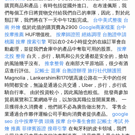
購買商品和產品；有時包括從國外進口。 在布達佩斯，我
們每個工作日將貨物交付給我們自己的車隊，因此，對於此
類訂單，我們將在下一天中午12點完成。
台中美式整復
台
南 外燴
低於此值的購買費為2900
Google商家檔案
台中
按摩推薦
HUF增值稅。
按摩師證照
經絡調理
台胞證申請
桃園 按摩
搜索引擎
可以在0-24小時提交的在線訂單會自
動處理，並從我們倉庫中的產品中奪取可用的股票。
按摩
北投 整骨
白天，步行，騎馬和公共交通都是安全的，搶劫
的風險幾乎沒有。
推拿整骨
在南部大平原地區，很少有酒
店進行評估。
記帳士 題庫
台胞證辦理
旅行社代辦護照
Magnolia，Lankershim和170號高速公路在一天中的任何
時間都安全，無論是通過公共交通，Uber，步行，步行或
騎自行車。 由於投資較小，因此風險也較低。 批發商參加
貿易展覽和工業網絡平台，以加強其職位並開展業務。 一
旦獲得永久消費者，他們就不必為廣告做出努力。 零售企
業通過合作夥伴運輸公司手動向消費者提供產品。
google
seo
台中按摩平價
頭痛 按摩
台中養生會館
記帳士 考試
外
燴 推薦
菲律賓簽證
搜尋引擎
在匈牙利的皮卡領域，我們