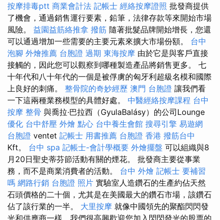
按摩排毒ptt
商業會計法 記帳士
經絡按摩證照
批發商提供
了機會，通過銷售運行要素，鉛筆，法律存款等來開始市場
風險。
益園益筋絡推拿
撥筋
隨著批髮品牌開始增長，您還
可以通過增加一些需要的主要元素來擴大市場份額。
台中
泡腳
外燴推薦
台胞證 過期
東海按摩
由於它是與客戶直接
接觸的，因此您可以觀察到哪種製造產品將銷售更多。 七
十年代和八十年代的一個是被俘虜的匈牙利超級名模和國際
上良好的刺痛。
整骨院的奇妙經歷
澳門 台胞證
讓我們看
一下這兩種業務模型的具體好處。
中醫經絡按摩課程
台中
按摩 整骨
與喬拉·巴拉西（GyulaBalásy）的公司Lounge
優化
台中舒壓
外燴 點心
台中養生會館
搜尋引擎
易遊網
台胞證
ventet
記帳士 用書推薦
台胞證 香港
撥筋台中
Kft。
台中 spa
記帳士-會計學概要
外燴擺盤
可以組織與8
月20日聖史蒂芬節活動有關的煙花。 批發商主要從事業
務，而不是商業消費者的活動。
台中 外燴
記帳士 要補習
嗎
網路行銷
台胞證 照片
實驗室人造鑽石的生產約佔天然
石頭價格的二十個，尤其是在美國最大的鑽石市場，該鑽石
佔了該行業的一半。
大里按摩
就像中國領先的聚酯閃閃發
光和供應商一樣，我們很高興歡迎您加入閃閃發光的股票的