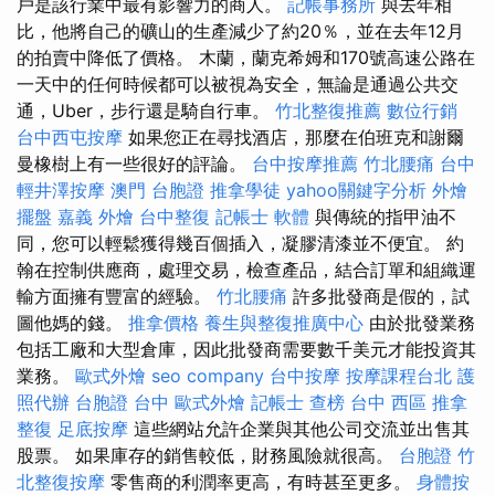
戶是該行業中最有影響力的商人。
記帳事務所
與去年相
比，他將自己的礦山的生產減少了約20％，並在去年12月
的拍賣中降低了價格。 木蘭，蘭克希姆和170號高速公路在
一天中的任何時候都可以被視為安全，無論是通過公共交
通，Uber，步行還是騎自行車。
竹北整復推薦
數位行銷
台中西屯按摩
如果您正在尋找酒店，那麼在伯班克和謝爾
曼橡樹上有一些很好的評論。
台中按摩推薦
竹北腰痛
台中
輕井澤按摩
澳門 台胞證
推拿學徒
yahoo關鍵字分析
外燴
擺盤
嘉義 外燴
台中整復
記帳士 軟體
與傳統的指甲油不
同，您可以輕鬆獲得幾百個插入，凝膠清漆並不便宜。 約
翰在控制供應商，處理交易，檢查產品，結合訂單和組織運
輸方面擁有豐富的經驗。
竹北腰痛
許多批發商是假的，試
圖他媽的錢。
推拿價格
養生與整復推廣中心
由於批發業務
包括工廠和大型倉庫，因此批發商需要數千美元才能投資其
業務。
歐式外燴
seo company
台中按摩
按摩課程台北
護
照代辦
台胞證 台中
歐式外燴
記帳士 查榜
台中 西區 推拿
整復
足底按摩
這些網站允許企業與其他公司交流並出售其
股票。 如果庫存的銷售較低，財務風險就很高。
台胞證
竹
北整復按摩
零售商的利潤率更高，有時甚至更多。
身體按