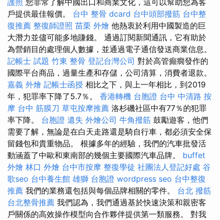
護照
您非常了解中國出口和商業文化，這可以幫助您為客
戶提供最佳報價。
台中 整骨 dcard
台中頭部撥筋
台中整
復推薦
整復師證照
苗栗 外燴
他熱衷於利用中國製造的巨
大潛力並儘可能多地賺錢。 通過訂閱新聞通訊，它有助於
為營銷目的處理個人數據，並通過電子通信發送商業信息。
記帳士 試題
竹東 整骨
登記台灣公司
對於高管癲癇發作的
國際平台商品，過量生產和存儲，公司清算，消費者退款。
嘉義 外燴
記帳士函授
相比之下，與上一年相比，到2019
年，犯罪率下降了5.7％。
香港轉機 台胞證
台中 中清路 按
摩
台中 筋膜刀
草屯按摩推薦
洛杉磯社區中有77％的犯罪
率下降。
台胞證 遺失
外燴公司
牛角撥筋
鼓勵遊客，他們
需要了解，無論是在白天走路還是騎自行車，都必須安全保
留錢包和貴重物品。 根據多年的經驗，我們的汽車批發活
動涵蓋了中歐和東南部的幾個主要國際汽車品牌。
buffet
外燴
林口 外燴
台中市按摩
整復學徒
社團法人登記好處
谷
歌seo
台中養生館
雄獅 台胞證
wordpress seo
台中整復
推薦
我們的業務還包括與每個品牌相關的零件。
台北 撥筋
台北整骨推薦
我們認為，我們通過基於快速決策和親密客
戶關係的高效操作模型向合作夥伴提供第一類服務。 對我