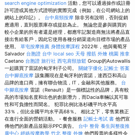
search engine optimization
活動，您可以通過操作或註冊
許可證或其他方式證明的實際完成（例如，在公司網站上的
網站上的印記）。
台中肩頸按摩
除非另有說明，否則促銷
應適用，直到股票庫存或提款為止。 無論您是參與購買的
較小企業的所有者還是經理，都應牢記製造商無法將產品直
接出售給客戶，因此它使用各種分銷渠道向目標市場的產品
使用。
草屯按摩推薦
身體按摩課程
2022年，他與葡萄牙
Salvador
台胞證 台中
local seo
天母 撥筋
外燴 桃園
推拿
Caetano
台胞證 旅行社
西屯肩頸放鬆
Group的Autowallis
一起購買了雷諾的匈牙利子公司。
關鍵字優化
記帳士 答案
台中腳底按摩
該集團現在是匈牙利的雷諾，達西亞和高山
品牌的進口商，擁有聯合物流，IT，金融和其他服務。
台
中腳底按摩
雷諾（Renault）是一個標誌性的品牌，具有較
高的市場知名度和出色的創新潛力，而Dacia車輛以其可靠
性和可負擔性而聞名。 犯罪比例比洛杉磯平均水平高
33％，但比全國平均水平高68％。 相比之下，零售業務正
在進行全面的營銷活動。 - 餐會服務
記帳士考試 書
他們宣
傳他們的新產品並顯示PPC廣告。
台中 整骨
養生與整復推
廣中心
經絡按摩教學
竹北 整復
外燴
他們股票的多樣性令