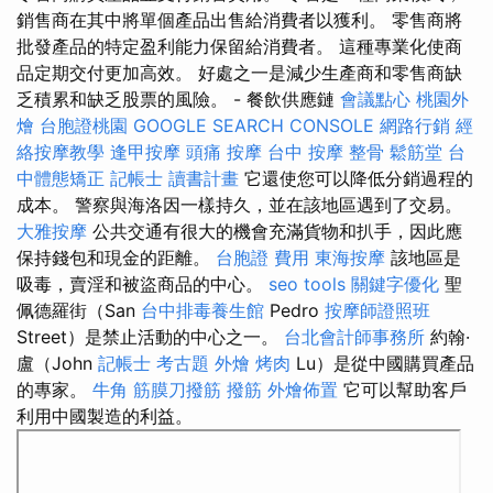
銷售商在其中將單個產品出售給消費者以獲利。 零售商將
批發產品的特定盈利能力保留給消費者。 這種專業化使商
品定期交付更加高效。 好處之一是減少生產商和零售商缺
乏積累和缺乏股票的風險。 - 餐飲供應鏈
會議點心
桃園外
燴
台胞證桃園
GOOGLE SEARCH CONSOLE
網路行銷
經
絡按摩教學
逢甲按摩
頭痛 按摩
台中 按摩 整骨
鬆筋堂
台
中體態矯正
記帳士 讀書計畫
它還使您可以降低分銷過程的
成本。 警察與海洛因一樣持久，並在該地區遇到了交易。
大雅按摩
公共交通有很大的機會充滿貨物和扒手，因此應
保持錢包和現金的距離。
台胞證 費用
東海按摩
該地區是
吸毒，賣淫和被盜商品的中心。
seo tools
關鍵字優化
聖
佩德羅街（San
台中排毒養生館
Pedro
按摩師證照班
Street）是禁止活動的中心之一。
台北會計師事務所
約翰·
盧（John
記帳士 考古題
外燴 烤肉
Lu）是從中國購買產品
的專家。
牛角 筋膜刀撥筋
撥筋
外燴佈置
它可以幫助客戶
利用中國製造的利益。