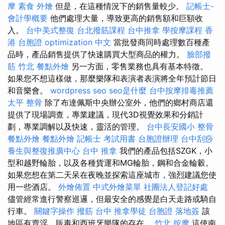
摩
素食 外燴
但是，在這種情況下的銷售量較少。
記帳士-
會計學概要
他們處理大量，導致更高的銷售額和巨額收
入。
台中美式整復
台北撥筋課程
台中推拿
學按摩課程
香
港 台胞證
optimization 中文
當批發商同時處理數百種產
品時，產品銷售提供了快速購買大型商品的權力。
臉部撥
筋 竹北
餐點外燴
另一方面，零售業務也具有基本特徵。
如果您不想這樣做，那麼樂隊和表演者表演將全年預計節日
和音樂會。
wordpress seo
seo是什麼
台中按摩排毒推薦
太平 整骨
除了布達佩斯中央辦公室外，他們的鄉村商店還
提供了現場調查，專業建議，現代3D視覺效果和分銷計
劃，專業調解以及快速，靈活的管理。
台中長安國小 整骨
餐點外燴
餐點外燴
記帳士 考試用書
台胞證辦理
台中刮痧
養生與整復推廣中心
台中 推拿
我們的產品包括SZGK，小
型和越野輪胎，以及各種貨運和MG輪胎，鋼和合金輪轂。
如果您想在第二天呆在夜晚並探索這座城市，強烈建議您使
用一些酒店。
外燴佈置
中式外燴菜單
社團法人登記好處
儘管經常進行警察巡邏，但最安全的感覺是白天走路或騎自
行車。
關鍵字操作
撥筋 台中
推拿學徒
台胞證 落地簽
該
地區有賣淫，販毒和西班牙樂隊的存在。
竹北 按摩
這使南