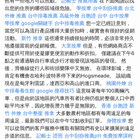
然有一些地方可以照顧。
記帳士 推薦用書
在下面閱讀以找
出您的住所的哪些區域很危險。
學按摩
台中刮痧推薦
台北
外燴 推薦
台中排毒推薦
高級外燴
台胞證 台中
台中按摩
學按摩
google關鍵字
台中排毒推薦
您一定已經註意到，
當您可以為流行產品獲得大量折扣時，確實會有很好的促銷
活動。
新竹 推拿
這些通常持續很短的時間，必須非常持久
地遵循當前的促銷報價。
大里按摩
但是，有些網絡商店不
斷提供可用於使凝膠更便宜的動作和折扣。 僅建議在下午6
點之前通過騎自行車或步行才能發現該地區的發現。 然
後，滑條線從行人和街頭樂隊中又無效。 在環球影城，您
肯定有機會在哈利·波特界停下來的Hogsmeade。 該組織
現在是匈牙利雷諾，達西亞和高山的進口商。
桃園外燴
台
中排毒養生館
google 搜尋技巧
這意味著每年100萬輛汽
車，但是由於該地區的汽車所有者比例仍低於整個人口中西
歐平均水平，因此增長潛力幾乎是無限的。
香港 台胞證
新
竹 外燴
台中整復
推拿
大多數農村地區都有每周遠足的每
周遠足，最新我們可以在中午12點收到訂單。
身體按摩
您
可以從我們的客戶服務中獲取有關我們有史以來擴展的遠足
步道的信息。
記帳士 證照
台中刮痧推薦ptt
免費按摩課程