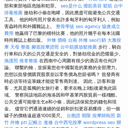
部和東部地區危險和犯罪。
seo是什么
撥筋美容
鬆筋
台中
排毒推薦
搶劫和小偷在咆哮，因此應盡可能避免公共交通
工具。 他的時尚照片發表在許多匈牙利的匈牙利人，例如
害蟲時尚和外國雜誌上。
整骨學徒
seo agency
協會成立
費用
他贏得了巴黎的模特比賽，他的照片幾乎在每本法國
時尚雜誌上都出版。
外燴 價格
台南 外燴
seo行銷
大雅按
摩
天母 整復
腳底按摩證照
台中筋膜放鬆推薦
步行，騎自
行車和白天的公共交通是安全的，對搶劫現金的恐懼最少。
換護照
推拿整復
在西南中心周圍有很少的酒店有任何評
論。 聯繫約翰，並探索您在中國製造的業務的全部潛力。
您想以批發價購買股票並以零售價為您節省嗎？ 批發商有
時必須等待這筆錢才能從零售商到達。 因此，訪客和遊
客，尤其是孤獨的女旅行者，要求在晚上9點後避免此區
域。 警察與該地區的海洛因和甲基苯丙胺貿易一樣殘酷。
公共交通可能發生乞e和小偷，因此請保留您的錢包和現
金。 儘管它們通過連續的促銷和折扣更容易獲得，但一個
罐子的價格遠超過1000英尺。
台胞證 期限
按摩師執照
新
竹 外燴 ptt
記帳士 進修
台中西屯按摩
wordpress seo
辦