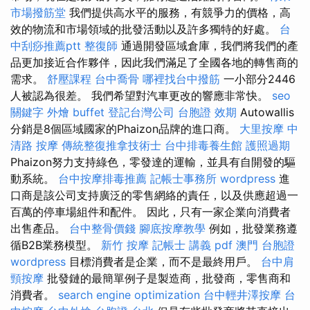
市場撥筋堂
我們提供高水平的服務，有競爭力的價格，高
效的物流和市場領域的批發活動以及許多獨特的好處。
台
中刮痧推薦ptt
整復師
通過開發區域倉庫，我們將我們的產
品更加接近合作夥伴，因此我們滿足了全國各地的轉售商的
需求。
舒壓課程
台中喬骨
哪裡找台中撥筋
一小部分2446
人被認為很差。 我們希望對汽車更改的響應非常快。
seo
關鍵字
外燴 buffet
登記台灣公司
台胞證 效期
Autowallis
分銷是8個區域國家的Phaizon品牌的進口商。
大里按摩
中
清路 按摩
傳統整復推拿技術士
台中排毒養生館
護照過期
Phaizon努力支持綠色，零發達的運輸，並具有自開發的驅
動系統。
台中按摩排毒推薦
記帳士事務所
wordpress
進
口商是該公司支持廣泛的零售網絡的責任，以及供應超過一
百萬的停車場組件和配件。 因此，只有一家企業向消費者
出售產品。
台中整骨價錢
腳底按摩教學
例如，批發業務遵
循B2B業務模型。
新竹 按摩
記帳士 講義 pdf
澳門 台胞證
wordpress
目標消費者是企業，而不是最終用戶。
台中肩
頸按摩
批發鏈的最簡單例子是製造商，批發商，零售商和
消費者。
search engine optimization
台中輕井澤按摩
台