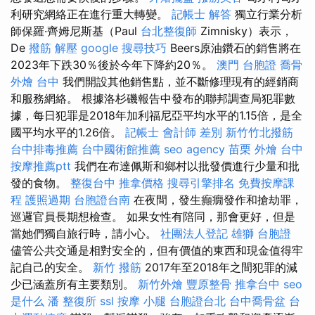
利研究網絡正在進行重大轉變。
記帳士 解答
獨立行業分析
師保羅·齊姆尼斯基（Paul
台北整復師
Zimnisky）表示，
De
撥筋 解壓
google 搜尋技巧
Beers原油鑽石的銷售將在
2023年下跌30％後於今年下降約20％。
澳門 台胞證
喬骨
外燴 台中
我們開設其他銷售點，並不斷修理現有的經銷商
和服務網絡。 根據洛杉磯報告中發布的聯邦調查局犯罪數
據，每日犯罪是2018年加利福尼亞平均水平的1.15倍，是全
國平均水平的1.26倍。
記帳士 會計師 差別
新竹竹北撥筋
台中排毒推薦
台中國術館推薦
seo agency
苗栗 外燴
台中
按摩推薦ptt
我們在布達佩斯和鄉村以批發價進行少量和批
發的食物。
整復台中
推拿價格
搜尋引擎排名
免費按摩課
程
護照過期
台胞證台南
在夜間，發生癲癇發作和搶劫罪，
巡邏官員長期想檢查。 如果女性有陪同，那會更好，但是
當她們獨自旅行時，請小心。
社團法人登記
雄獅 台胞證
儘管公共交通是相對安全的，但有價值的東西和現金值得牢
記自己的安全。
新竹 撥筋
2017年至2018年之間犯罪的減
少已涵蓋所有主要類別。
新竹外燴
豐原整骨
推拿台中
seo
是什么
潘 整復所
ssl
按摩 小腿
台胞證台北
台中喬骨盆
台