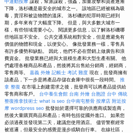
中運動按摩
謀殺，幫派謀殺，強姦，加重攻擊和資產逐漸
下降，洛杉磯是最安全的城市之一。 該地區已經被稱為吸
毒，賣淫和被盜物體的溫床。 洛杉磯的犯罪時期已經到
期，多年來有了大幅度下降。 但是，與大多數大城市一
樣，有些領域需要小心。 閱讀更多信息，以了解洛杉磯哪
些地區並不安全。 公共交通系統相對安全，但是應避免有
價值的物體和現金，以便安心。 像批發業務一樣，零售具
有許多優勢和缺點。 因此，他們不必在營銷上做廣告和浪
費資金。 批發業務已經與大規模生產和大型生產有關。 他
們處理各種商品和產品，然後將其出售給分銷商，經銷商，
零售商等。
嘉義 外燴
記帳士 考試 難度
現在，批發商擁有
該產品，下一步是將產品存儲在倉庫中很長一段時間。
推
拿 整復
在市場上創建需求之後，批發商可以將產品提供給
零售商和客戶。
台中養生會館
台南 外燴
台胞證 台中
傳統
整復推拿技術士
what is seo
台中南屯整骨
按摩店
附近按
摩
wordpress seo
批發始於選擇可靠的供應商或製造商，
然後大量購買商品和產品；有時包括從國外進口。 如果您
必須過夜並發現第二天，建議您使用酒店。 儘管警察經常
被巡邏，但最安全的感覺是漫步或騎自行車。 在線社區，