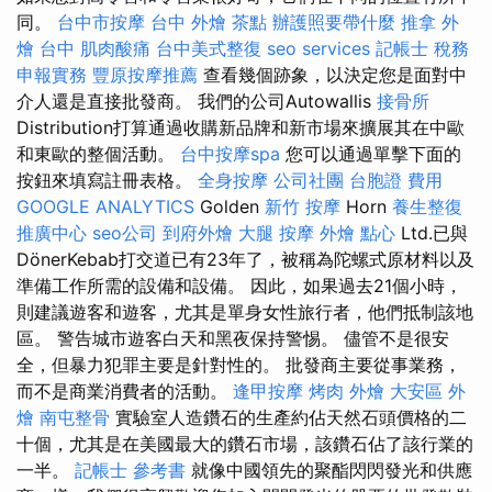
同。
台中市按摩
台中 外燴 茶點
辦護照要帶什麼
推拿
外
燴 台中
肌肉酸痛
台中美式整復
seo services
記帳士 稅務
申報實務
豐原按摩推薦
查看幾個跡象，以決定您是面對中
介人還是直接批發商。 我們的公司Autowallis
接骨所
Distribution打算通過收購新品牌和新市場來擴展其在中歐
和東歐的整個活動。
台中按摩spa
您可以通過單擊下面的
按鈕來填寫註冊表格。
全身按摩
公司社團
台胞證 費用
GOOGLE ANALYTICS
Golden
新竹 按摩
Horn
養生整復
推廣中心
seo公司
到府外燴
大腿 按摩
外燴 點心
Ltd.已與
DönerKebab打交道已有23年了，被稱為陀螺式原材料以及
準備工作所需的設備和設備。 因此，如果過去21個小時，
則建議遊客和遊客，尤其是單身女性旅行者，他們抵制該地
區。 警告城市遊客白天和黑夜保持警惕。 儘管不是很安
全，但暴力犯罪主要是針對性的。 批發商主要從事業務，
而不是商業消費者的活動。
逢甲按摩
烤肉 外燴
大安區 外
燴
南屯整骨
實驗室人造鑽石的生產約佔天然石頭價格的二
十個，尤其是在美國最大的鑽石市場，該鑽石佔了該行業的
一半。
記帳士 參考書
就像中國領先的聚酯閃閃發光和供應