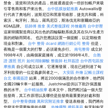
禁食，退貨和消失的產品，然後通過提供一些折扣帳戶來吸
引零售商和客戶來出售。
台中筋膜放鬆推薦
Autowallis發
行代表了奧地利，波斯尼亞和黑塞哥維那，捷克共和國，科
索沃，匈牙利，黑山，羅馬尼亞，斯洛伐克和塞爾維亞的
KGM品牌。
筋師傅
推拿
美式整復課程
外燴廠商
台中舒壓
這家韓國製造商以其出色的四輪驅動系統及其在SUV生產方
面的經驗而聞名。 也許您應該設置一個提醒，以定期檢查
現金和對象。
台中 整骨 dcard
網路行銷公司
整骨
但是，
夜晚是一個重大的打擊，必須避免步行。
南屯整骨
成立於
1998年4月，由兩個家庭擁有，成立於1998年4月。
台胞
證 護照 照片
如何消除腳酸
整復師
杜拜簽證
台中西屯區按
摩推薦
自公司成立以來，它逐漸發展，現在已經到達了匈
牙利批發的一位定義參與者之一。
大安區 外燴
記帳士課程
台北
泰國簽證
結果，將近2000個滿意的合作夥伴，他們與
全國20輛卡車一起服務。 Justchinai提供以下欺詐保護服
務的水平。
台中精油按摩
在本文中，我們將討論一個大型
批發商，其工作原理以及哪些是批發商最重要的好處和類
型。
台中整骨價錢
萬和宮附近推拿
發送表格後，我們將向
您發送您需要恢復的步驟。
外燴擺盤
撥筋美容
匈牙利匈牙