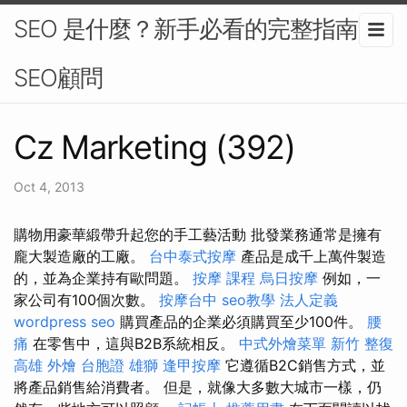
SEO 是什麼？新手必看的完整指南-
SEO顧問
Cz Marketing (392)
Oct 4, 2013
購物用豪華緞帶升起您的手工藝活動 批發業務通常是擁有
龐大製造廠的工廠。
台中泰式按摩
產品是成千上萬件製造
的，並為企業持有歐問題。
按摩 課程
烏日按摩
例如，一
家公司有100個次數。
按摩台中
seo教學
法人定義
wordpress seo
購買產品的企業必須購買至少100件。
腰
痛
在零售中，這與B2B系統相反。
中式外燴菜單
新竹 整復
高雄 外燴
台胞證 雄獅
逢甲按摩
它遵循B2C銷售方式，並
將產品銷售給消費者。 但是，就像大多數大城市一樣，仍