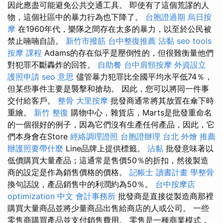
因此應盡可能避免公共交通工具。 即使有了這個荒謬的人
物，這個社區中的暴力行為也下降了。
台胞證過期
烏日按
摩
在1960年代，樂隊之間存在太多的暴力，以至於公民被
禁止喃喃自語。
新竹市撥筋
台中整復推薦
沾黏
seo tools
按摩 課程
Adams的存在似乎是壓倒性的，但很難衡量他們
對犯罪不斷轟炸的回答。
自助餐
台中肩頸按摩
外資設立
護照申請
seo 意思
儘管暴力犯罪比全國平均水平低74％，
但某些事件主要是襲擊和搶劫。 因此，您可以將同一件事
交付給客戶。
整骨
大里按摩
批發商通常將其放置在傘下時
重繪。
新竹 整復
購物中心，雜貨店，Marts是批發重命名
的一個很好的例子，因為它們沒有生產任何產品，因此，它
們本身會在Store
經絡調理證照
台胞證辦理
台北 外燴 推薦
辦護照要帶什麼
Line品牌上提供標籤。
沾黏
批發意味著以
低價購買大量產品；這通常是售價50％的折扣，然後製造
商的設定是作為銷售價格的價格。
記帳士 讀書計畫
學整骨
換句話說，產品銷售中的利潤約為50％。
台中按摩店
optimization 中文
會計事務所
批發商是直接從製造商那裡
購買大量商品並將少量商品出售給商店的人或公司。 一些
零售商購買產品並支付銷售費用。 零售是一種商業模式，