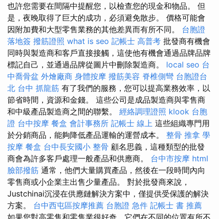
也許您需要在間隔中提醒您，以檢查您的現金和物品。 但
是，夜晚取得了巨大的成功，必須避免散步。 價格可能會
因附加費和大型零售業務的其他差異而有所不同。
台胞證
落地簽
撥筋證照
what is seo
記帳士 高普考
批發商有機會
同時與製造商和客戶直接接觸，這使他有機會通過品牌品牌
標記自己，並通過品牌從圖片中刪除製造商。
local seo
台
中喬骨盆
外燴廠商
身體按摩
撥筋美容
脊椎側彎
台胞證台
北
台中 抓龍筋
有了我們的服務，您可以提高業務效率，以
節省時間，資源和金錢。 這些公司是成品製造商與零售商
和中級產品製造商之間的聯繫。
經絡調理證照
klook 台胞
證
台中按摩
餐盒
會計事務所
記帳士 線上
這些組織專門用
於分銷商品，能夠降低產品運輸的運營成本。
整骨 推拿
學
按摩
餐盒
台中長安國小 整骨
顧名思義，這種類型的批發
商會為許多客戶處理一般產品和供應商。
台中市按摩
html
臉部撥筋
通常，他們大量購買產品，然後在一段時間內向
零售商或小企業主出售少量產品。 對於批發商來說，
Justchinai沉浸在供應鏈解決方案中，僅提供受保護的解決
方案。
台中西屯區按摩推薦
台胞證 急件
記帳士 書 推薦
如果您對高零售和零售業很好奇，它們在不同的位置有所不