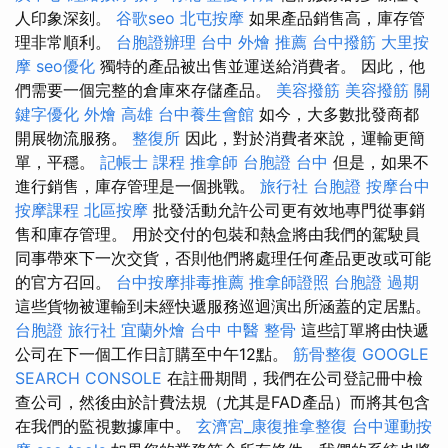
人印象深刻。
谷歌seo
北屯按摩
如果產品銷售高，庫存管
理非常順利。
台胞證辦理
台中 外燴 推薦
台中撥筋
大里按
摩
seo優化
獨特的產品被出售並運送給消費者。 因此，他
們需要一個完整的倉庫來存儲產品。
美容撥筋
美容撥筋
關
鍵字優化
外燴 高雄
台中養生會館
如今，大多數批發商都
開展物流服務。
整復所
因此，對於消費者來說，運輸更簡
單，平穩。
記帳士 課程
推拿師
台胞證 台中
但是，如果不
進行銷售，庫存管理是一個挑戰。
旅行社 台胞證
按摩台中
按摩課程
北區按摩
批發活動允許公司更有效地專門從事銷
售和庫存管理。 用於交付的包裝和熱盒將由我們的駕駛員
同事帶來下一次交貨，否則他們將處理任何產品更改或可能
的官方召回。
台中按摩排毒推薦
推拿師證照
台胞證 過期
這些貨物被運輸到未經快遞服務巡迴演出所涵蓋的定居點。
台胞證 旅行社
宜蘭外燴
台中 中醫 整骨
這些訂單將由快遞
公司在下一個工作日訂購至中午12點。
筋骨整復
GOOGLE
SEARCH CONSOLE
在註冊期間，我們在公司登記冊中檢
查公司，然後由於計費法規（尤其是FAD產品）而將其包含
在我們的監視數據庫中。
玄濟宮_康復推拿整復
台中運動按