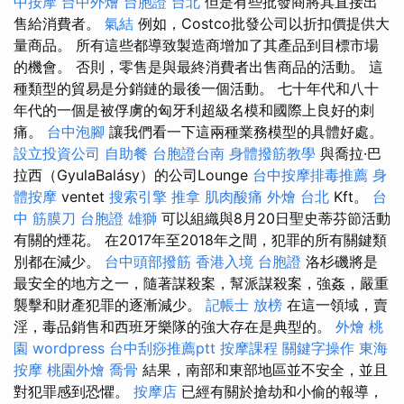
中按摩
台中外燴
台胞證 台北
但是有些批發商將其直接出
售給消費者。
氣結
例如，Costco批發公司以折扣價提供大
量商品。 所有這些都導致製造商增加了其產品到目標市場
的機會。 否則，零售是與最終消費者出售商品的活動。 這
種類型的貿易是分銷鏈的最後一個活動。 七十年代和八十
年代的一個是被俘虜的匈牙利超級名模和國際上良好的刺
痛。
台中泡腳
讓我們看一下這兩種業務模型的具體好處。
設立投資公司
自助餐
台胞證台南
身體撥筋教學
與喬拉·巴
拉西（GyulaBalásy）的公司Lounge
台中按摩排毒推薦
身
體按摩
ventet
搜索引擎
推拿
肌肉酸痛
外燴 台北
Kft。
台
中 筋膜刀
台胞證 雄獅
可以組織與8月20日聖史蒂芬節活動
有關的煙花。 在2017年至2018年之間，犯罪的所有關鍵類
別都在減少。
台中頭部撥筋
香港入境 台胞證
洛杉磯將是
最安全的地方之一，隨著謀殺案，幫派謀殺案，強姦，嚴重
襲擊和財產犯罪的逐漸減少。
記帳士 放榜
在這一領域，賣
淫，毒品銷售和西班牙樂隊的強大存在是典型的。
外燴 桃
園
wordpress
台中刮痧推薦ptt
按摩課程
關鍵字操作
東海
按摩
桃園外燴
喬骨
結果，南部和東部地區並不安全，並且
對犯罪感到恐懼。
按摩店
已經有關於搶劫和小偷的報導，