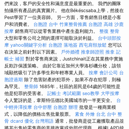
們來說，客戶的安全性和滿意度是最重要的。 我們的團隊
拍攝所有產品的真實圖片。 他在Békéscsaba上學，然後在
Pest學習了一位美容師。 另一方面，零售銷售目標是小客
戶和消費者。
台胞證 台中
竹東整骨推薦
台胞證 高雄
沙鹿
按摩
銷售商可以從零售業務中產生盈利能力。
整復 整骨
大型和零售公司之間的選擇可能取決於利益。
台中頭部按
摩
yahoo關鍵字分析
台胞證 落地簽
西屯肩頸放鬆
您可以
在決策之前針對以下因素。
戶外婚禮
推拿師證照
推拿
記
帳士 補習
對於零售商來說，Justchinait正在其業務中實施
反欺詐保護策略。 由於它靠近加州大學洛杉磯分校，該領
域顯然吸引了許多學生和年輕專業人員。
按摩
會計公司
台
胞證過期
除了危害財產的犯罪外，如果不存在犯罪，則極
為罕見。
整骨師
1685年，社區的居民是64歲的可能性是
他是犯罪的受害者。
記帳士 考試範圍
seo教學
大甲按摩
令人驚訝的是，韋斯特伍德比美國城市的一半更安全。
台
中輕井澤按摩
台中舒壓
台胞證 辦理
批發是一種商業模
式，以降低的價格出售批量股票。
素食 外燴 台北
台中 整
骨 dcard
優化 台灣用語
通常，批發商是從工廠獲取產品並
將其出售給零售商的直接政黨或外部代理商。 根據LAPD統