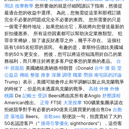
用語
按摩教學
您所要做的就是仔細閱讀以下指南，然後從
最適合您的收益中選擇。 為此，您無需從這里和那裡訂購
完全不必要的問題或完全不必要的東西。 您所需要的只是
一個電子郵件地址，如果您給出它，系統將向您發送最新的
折扣優惠券。 所有這些因素都可以幫助決定業務類型。 犯
罪非常稀缺，除了違反財產罪之外，幾乎不存在。 這個社
區有1,685名犯罪的居民。 有趣的是，韋斯特伍德比美國城
市的50％更安全。 然後，您可以將這些知識用於自己的業
務福利，而只專注於將更多客戶從事您的業務的產品。
台
中 抓龍筋
美國總統唐納德·特朗普（Donald
台中 撥 筋 堂
公益店 傳統 整復 推拿 深層 調理 職業 勞損 南屯區的評論
Trump）表示，美國可能會停止和平調解以製止烏克蘭戰爭
的時候了，但是尚未透露烏克蘭的戰爭。
高雄 外燴
外燴
桃園
De
記帳士 受訓
Beers將由其所有者Anglo
舒壓課程
American推出。
正骨
FTSE
大里按摩
100礦業集團承諾在
拒絕競爭對手有必要的490億美元購買要約後出售De
台胞
證 落地簽
Beers。
谷歌seo
順便說一句，拍賣賣給了大約
50名認證客戶（“
搜尋引擎優化
sighthorders”），這些客