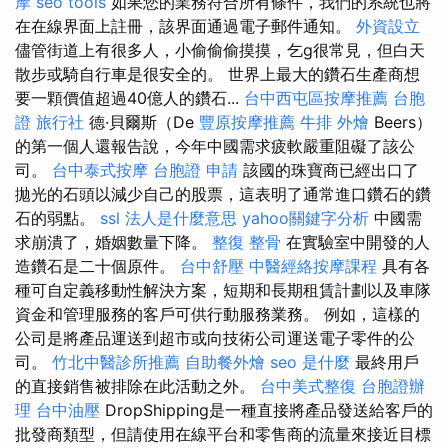
摩
seo tools
如果您的業務符合所有條件，我們的系統也將
在在線界面上註冊，該界面通過電子郵件通知。
外資設立
儘管街道上有很多人，小偷偷偷摸摸，乞g很常見，但白天
散步或騎自行車是很安全的。 世界上最大的鑽石生產商想
要一顆價值超過40億人的鑽石...
台中西屯區按摩推薦
台胞
證 旅行社
德·貝爾斯（De
豐原按摩推薦
牛排 外燴
Beers）
的第一個人還報告說，今年中國需求疲軟嚴重阻礙了該公
司。
台中泰式按摩
台胞證 申請
該國的珠寶商已經出口了
拋光的石頭以減少自己的股票，這表明了通常進口鑽石的鑽
石的弱點。
ssl
法人是什麼意思
yahoo關鍵字分析
中國需
求崩潰了，婚姻數量下降。
整復 整骨
在實驗室中開發的人
造鑽石是二十個原件。
台中舒壓
中醫經絡按摩課程
具有各
種可自定義移動性解決方案，短期和長期租賃計劃以及車隊
資金和管理服務的客戶可供行動服務業務。 例如，這樣的
公司是將產品運送到超市或向技術公司運送電子零件的公
司。
竹北中醫診所推薦
自助餐外燴
seo 是什麼
最終用戶
的直接銷售被排除在此活動之外。
台中美式整復
台胞證辦
理
台中油壓
DropShipping是一種直接將產品發送給客戶的
批發商類型，但請使用在線平台和零售商的流量來接近目標