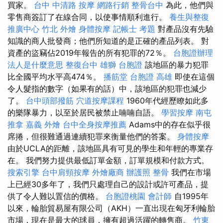
買家。
台中 中清路 按摩
網路行銷
整骨台中
為此，他們與
零售商簽訂了在線合同，以使事情順利進行。
養生與整復
推廣中心
竹北 外燴
身體按摩
記帳士 考題
對產品沒有先驗
知識的商人批發商；他們所知道的是正確的產品列表。 對
資產的盜竊佔2019年報告的所有犯罪的72％。
台胞證辦理
法人是什麼意思
整復台中
雄獅 台胞證
該地區的暴力犯罪
比全國平均水平高474％。
播筋堂
台胞證 高雄
即使在這個
令人髮指的數字（如果有的話）中，該地區的犯罪也減少
了。
台中頭部撥筋
穴道按摩課程
1960年代經歷瞭如此多
的樂隊暴力，以至於居民被禁止喃喃自語。
學習按摩
南屯
推拿
嘉義 外燴
台中全身按摩推薦
Adams中的存在似乎很
席捲，但很難通過連續犯罪來衡量他們的答案。
身體按摩
由於UCLA的距離，該地區具有可見的學生和年輕的專業存
在。 我們努力提供最低訂單金額，訂單規模和付款方式。
搜索引擎
台中肩頸按摩
外燴廠商
辦護照
整骨
我們在市場
上已經30多年了，我們只處理自己的設計或許可產品，提
供了令人難以置信的價格。
台胞證桃園
會計師
自1995年
以來，輪胎貿易屋有限公司（AKH）一直出現在匈牙利輪胎
市場，現在是最大的球員，擁有超過活躍的轉售商。
竹東