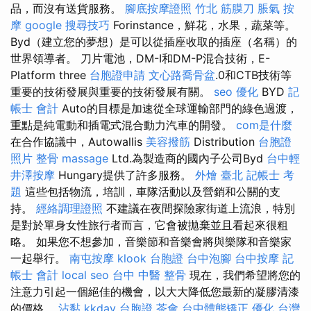
品，而沒有送貨服務。
腳底按摩證照
竹北 筋膜刀
脹氣 按
摩
google 搜尋技巧
Forinstance，鮮花，水果，蔬菜等。
Byd（建立您的夢想）是可以從插座收取的插座（名稱）的
世界領導者。 刀片電池，DM-I和DM-P混合技術，E-
Platform three
台胞證申請
文心路喬骨盆
.0和CTB技術等
重要的技術發展與重要的技術發展有關。
seo 優化
BYD
記
帳士 會計
Auto的目標是加速從全球運輸部門的綠色過渡，
重點是純電動和插電式混合動力汽車的開發。
com是什麼
在合作協議中，Autowallis
美容撥筋
Distribution
台胞證
照片
整骨
massage
Ltd.為製造商的國內子公司Byd
台中輕
井澤按摩
Hungary提供了許多服務。
外燴 臺北
記帳士 考
題
這些包括物流，培訓，車隊活動以及營銷和公關的支
持。
經絡調理證照
不建議在夜間探險家街道上流浪，特別
是對於單身女性旅行者而言，它會被拋棄並且看起來很粗
略。 如果您不想參加，音樂節和音樂會將與樂隊和音樂家
一起舉行。
南屯按摩
klook 台胞證
台中泡腳
台中按摩
記
帳士 會計
local seo
台中 中醫 整骨
現在，我們希望將您的
注意力引起一個絕佳的機會，以大大降低您最新的凝膠清漆
的價格。
沾黏
kkday 台胞證
茶會
台中體態矯正
優化 台灣