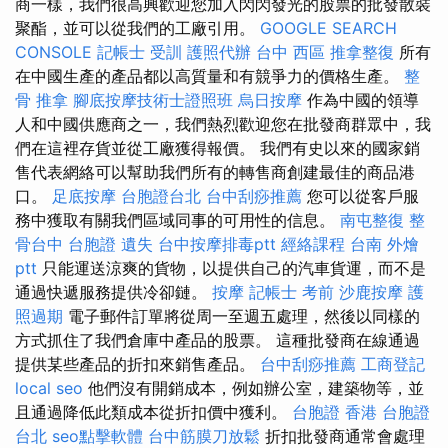
商一樣，我們很高興歡迎您加入閃閃發光的股票的批發散裝
聚酯，並可以從我們的工廠引用。
GOOGLE SEARCH
CONSOLE
記帳士 受訓
護照代辦
台中 西區 推拿整復
所有
在中國生產的產品都以高質量和有競爭力的價格生產。
整
骨 推拿
腳底按摩技術士證照班
烏日按摩
作為中國的領導
人和中國供應商之一，我們熱烈歡迎您在批發商群眾中，我
們在這裡存貨並從工廠獲得報價。 我們有史以來的國家銷
售代表網絡可以幫助我們所有的轉售商創建最佳的商品港
口。
足底按摩
台胞證台北
台中刮痧推薦
您可以從客戶服
務中獲取有關我們區域同事的可用性的信息。
南屯整復
整
骨台中
台胞證 遺失
台中按摩排毒ptt
經絡課程
台南 外燴
ptt
只能運送涼爽的貨物，以提供自己的汽車貨運，而不是
通過快遞服務提供冷卻鏈。
按摩
記帳士 考前
沙鹿按摩
護
照過期
電子郵件訂單將從周一至週五處理，然後以同樣的
方式抓住了我們倉庫中產品的股票。 這種批發商在線通過
提供某些產品的折扣來銷售產品。
台中刮痧推薦
工商登記
local seo
他們沒有開銷成本，例如辦公室，建築物等，並
且通過降低此類成本從折扣價中獲利。
台胞證 香港
台胞證
台北
seo點擊軟體
台中筋膜刀放鬆
折扣批發商通常會處理