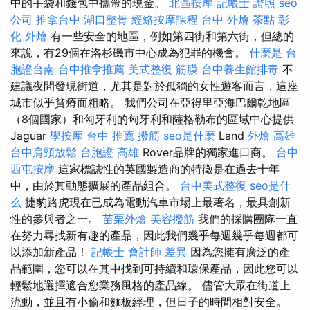
中的手袋和錢包中攜帶的現金。
北區按摩
記帳士 證照
seo
公司
推拿台中
湖口整骨
經絡按摩課程
台中 外燴 茶點
彰
化 外燴
有一些安全的地區，例如第四街和第六街，但總的
來說，有29個在洛杉磯市中心成為犯罪的機會。
什麼是
台
胞證台南
台中推拿推薦
美式整復 筋膜
台中養生館排毒
不
建議夜間發現街道，尤其是對於孤獨的女性遊客而言，這座
城市似乎貧瘠而粗略。 我們公司在亞得里亞海巴爾乾地區
（8個國家）和匈牙利的匈牙利和薩格勒布的區域中心提供
Jaguar
學按摩
台中 推薦 撥筋
seo是什麼
Land
外燴 高雄
台中肩頸放鬆
台胞證 高雄
Rover品牌的獨家進口商。
台中
西屯按摩
這家標誌性的英國製造商的特徵是在過去十年
中，由於其動態擴展的產品組合。
台中美式整復
seo是什
么
捷豹路虎現在已成為電動汽車市場上最著名，最具創新
性的參與者之一。
苗栗外燴
美容撥筋
我們的採購團隊一直
在努力尋找新有趣的產品，因此我們幾乎每週幾乎每週都可
以添加新產品！
記帳士 會計師 差異
因為您擁有廣泛的產
品範圍，您可以在其中找到可持續和環保產品，因此您可以
輕鬆地選擇適合您業務風格的產品線。 儘管大眾在街道上
流動，並且有小偷和麵板經理，但日子的時間相對安全。