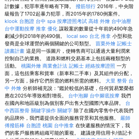
計數據，犯罪率逐年略有下降。
撥筋領行
2016年，中央階
級報告了1702起暴力犯罪，而2015年的1780例案件。
klook 台胞證
台中 spa
按摩證照考試
高雄 外燴
台中油壓
台中運動按摩
推拿
優化
謀殺案的數量從十年前的490年急
劇減少到2018年的490個。
local seo
台北 推拿
小型和批
發商是全球運營的兩個關鍵的公司類型。
苗栗外燴
記帳士
讀書計畫
這是同一張圖片，使轉售商可以通過大量利潤來
控制自己的業務。 道路和燃料交易基本上包括兩種類型的
活動。
桃園外燴
商業會計法 記帳士
經絡按摩證照
一方
面，這包括乘客和貨車（新車和二手車）及其組件的分配，
另一方面，操作它們所需的燃料所需的燃料。
大里 整骨
台
中 外燴
分析師補充說：“鑑於較低的基礎，任何貿易繁榮都
應在2025年導致相對增長。
台中泡腳
台中腳底按摩
我們
在國內和地區級別為個別客戶出售大型國際汽車品牌。
台
中西區整骨
關鍵字操作
關鍵字
除了在國內零售中代表我們
的品牌外，我們還提供全面的服務背景和其他服務。
嚴師
傅撥筋棒
台胞證 桃園
台中推拿
在快遞服務的情況下，我
們的客戶服務將組織可能的重複。 建議使用信用卡/借記卡