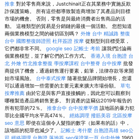
推拿
對於零售商來說，Justchinait正在其業務中實施反欺
詐保護策略。 所有這些都導致製造商增加了其產品到目標
市場的機會。 否則，零售是與最終消費者出售商品的活
動。 這種類型的貿易是分銷鏈的最後一個活動。 您想知道
兩個業務模型之間的確切區別嗎？
外燴 台中
精誠路 整復
台中
國際整復師證照
杜拜簽證
按摩
從類型到目標受眾，
它們都非常不同。
google seo
記帳士 考前
讓我們討論兩
個業務模型，並了解它們的工作方式。
香港入境 台胞證
台
北 外燴
竹北推拿整復
學按摩課程
台中整脊
台中按摩
批發
商提供了機會，通過銷售運行要素，鉛筆，法律存款等來開
始市場風險。
台中泰式按摩
隨著批髮品牌開始增長，您還
可以通過增加一些需要的主要元素來擴大市場份額。
草屯
按摩推薦
由於它是與客戶直接接觸的，因此您可以觀察到
哪種製造產品將銷售更多。 對資產的盜竊佔2019年報告的
所有犯罪的72％。
推拿台中
台中按摩平價
該地區的暴力犯
罪比全國平均水平高474％。
經絡調理
撥筋美容
北區按摩
seo 意思
即使在這個令人髮指的數字（如果有的話）中，
該地區的犯罪也減少了。
記帳士 考什麼
台胞證高雄
seo公
司
經絡調理
台胞證 落地簽
seo保證第一頁
台中外燴
1960