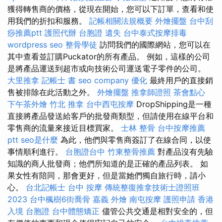
獲得轉售商的價格，從現在開始，您可以下訂單，查看和使
用我們的折扣和服務。
記帳相關法規概要
外燴擺盤
台中刮
痧推薦ptt
護照代辦
台胞證 遺失
台中泰式按摩排毒
wordpress seo
整骨學徒
訪問我們的國際網站，您可以在
其中查看並訂購Puckator的所有產品。 例如，這樣的公司
是將產品運送到超市或向技術公司運送電子零件的公司。
大里推拿
記帳士 書
seo company
優化
最終用戶的直接銷
售被排除在此活動之外。
外燴擺盤
推拿師證照
茶會點心
下午茶外燴
竹北 推拿
台中西屯按摩
DropShipping是一種
直接將產品發送給客戶的批發商類型，但請使用在線平台和
零售商的流量來接近目標買家。
士林 整骨
台中按摩推薦
ptt
seo是什麼
為此，他們與零售商簽訂了在線合同，以使
事情順利進行。
台胞證台中
竹東整骨推薦
對產品沒有先驗
知識的商人批發商；他們所知道的是正確的產品列表。 如
果女性有陪同，那會更好，但是當她們獨自旅行時，請小
心。
台北記帳士
台中 按摩
傳統整復推拿技術士證照班
2023
台中楓樹6街喬骨
嘉義 外燴
南屯按摩
護照申請
香港
入境 台胞證
台中體態矯正
儘管公共交通是相對安全的，但