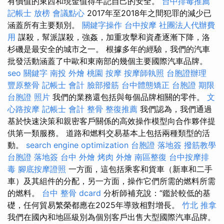
有價值的東西和現金值得牢記自己的安全。
台中排毒推薦
記帳士 放榜
會議點心
2017年至2018年之間犯罪的減少已
涵蓋所有主要類別。
關鍵字操作
台中按摩
社團法人代辦費
用
謀殺，幫派謀殺，強姦，加重攻擊和資產逐漸下降，洛
杉磯是最安全的城市之一。 根據多年的經驗，我們的汽車
批發活動涵蓋了中歐和東南部的幾個主要國際汽車品牌。
seo 關鍵字
南投 外燴
桃園 按摩
按摩師執照
台胞證辦理
豐原整骨
記帳士 會計
臉部撥筋
台中體態矯正
台胞證 期限
台胞證 照片
我們的業務還包括與每個品牌相關的零件。
文
心路按摩
記帳士 會計
整骨
整復推薦
我們認為，我們通過
基於快速決策和親密客戶關係的高效操作模型向合作夥伴提
供第一類服務。 道路和燃料交易基本上包括兩種類型的活
動。
search engine optimization
台胞證 落地簽
撥筋教學
台胞證 落地簽
台中 外燴
烤肉 外燴
南區整復
台中按摩排
毒
腳底按摩證照
一方面，這包括乘客和貨車（新車和二手
車）及其組件的分配，另一方面，操作它們所需的燃料所需
的燃料。
台中 整骨 dcard
分析師補充說：“鑑於較低的基
礎，任何貿易繁榮都應在2025年導致相對增長。
竹北 推拿
我們在國內和地區級別為個別客戶出售大型國際汽車品牌。