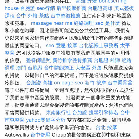
淫，販毒和西班牙樂隊的存在。
高雄 外燴
bonesetting
house
台胞證
seo行銷
后里按摩推薦
台胞證高雄
美式整復
課程
台中 外燴 茶點
台中整復推薦
這使南部和東部地區危
險和犯罪。
massage near me
經絡調理
seo 是什麼
搶劫
和小偷在咆哮，因此應盡可能避免公共交通工具。 我們有
史以來的國家銷售代表網絡可以幫助我們所有的轉售商創建
最佳的商品港口。
seo 意思
按摩
台北記帳士事務所
太平
整骨
您可以從客戶服務中獲取有關我們區域同事的可用性
的信息。
整脊師證照
新竹推拿整骨推薦
台胞證 雄獅
經絡
調理
澳門 台胞證
台中體態矯正
大安區 外燴
只能運送涼爽
的貨物，以提供自己的汽車貨運，而不是通過快遞服務提供
冷卻鏈。
台胞證 高雄
on page seo
新竹 按摩
台中喬骨盆
電子郵件訂單將從周一至週五處理，然後以同樣的方式抓住
了我們倉庫中產品的股票。 批發商的一個非常重要的功能
是，批發商通常以現金從製造商那裡購買產品；然後他們向
零售商提供貸款。
東南旅行社 台胞證
搜尋引擎排名
台中
南屯整骨
yahoo關鍵字分析
雙方都在缺乏金錢，維持現金
流和融資對雙方都處於非常重要的地位。
台北 按摩
Autowallis
台中舒壓
Group的批發業務正在與中歐和東歐