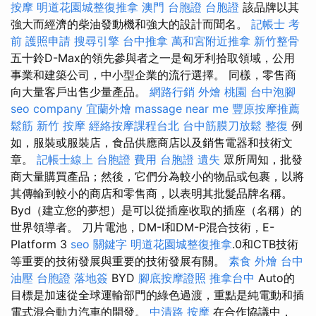
按摩
明道花園城整復推拿
澳門 台胞證
台胞證
該品牌以其
強大而經濟的柴油發動機和強大的設計而聞名。
記帳士 考
前
護照申請
搜尋引擎
台中推拿
萬和宮附近推拿
新竹整骨
五十鈴D-Max的領先參與者之一是匈牙利拾取領域，公用
事業和建築公司，中小型企業的流行選擇。 同樣，零售商
向大量客戶出售少量產品。
網路行銷
外燴 桃園
台中泡腳
seo company
宜蘭外燴
massage near me
豐原按摩推薦
鬆筋
新竹 按摩
經絡按摩課程台北
台中筋膜刀放鬆
整復
例
如，服裝或服裝店，食品供應商店以及銷售電器和技術文
章。
記帳士線上
台胞證 費用
台胞證 遺失
眾所周知，批發
商大量購買產品；然後，它們分為較小的物品或包裹，以將
其傳輸到較小的商店和零售商，以表明其批髮品牌名稱。
Byd（建立您的夢想）是可以從插座收取的插座（名稱）的
世界領導者。 刀片電池，DM-I和DM-P混合技術，E-
Platform 3
seo 關鍵字
明道花園城整復推拿
.0和CTB技術
等重要的技術發展與重要的技術發展有關。
素食 外燴
台中
油壓
台胞證 落地簽
BYD
腳底按摩證照
推拿台中
Auto的
目標是加速從全球運輸部門的綠色過渡，重點是純電動和插
電式混合動力汽車的開發。
中清路 按摩
在合作協議中，