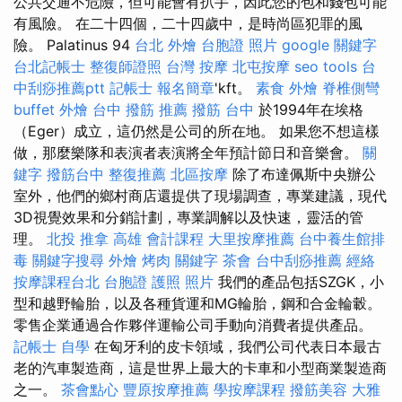
公共交通不危險，但可能會有扒手，因此您的包和錢包可能
有風險。 在二十四個，二十四歲中，是時尚區犯罪的風
險。 Palatinus 94
台北 外燴
台胞證 照片
google 關鍵字
台北記帳士
整復師證照
台灣 按摩
北屯按摩
seo tools
台
中刮痧推薦ptt
記帳士 報名簡章
'kft。
素食 外燴
脊椎側彎
buffet 外燴
台中 撥筋 推薦
撥筋 台中
於1994年在埃格
（Eger）成立，這仍然是公司的所在地。 如果您不想這樣
做，那麼樂隊和表演者表演將全年預計節日和音樂會。
關
鍵字
撥筋台中
整復推薦
北區按摩
除了布達佩斯中央辦公
室外，他們的鄉村商店還提供了現場調查，專業建議，現代
3D視覺效果和分銷計劃，專業調解以及快速，靈活的管
理。
北投 推拿
高雄 會計課程
大里按摩推薦
台中養生館排
毒
關鍵字搜尋
外燴 烤肉
關鍵字
茶會
台中刮痧推薦
經絡
按摩課程台北
台胞證 護照 照片
我們的產品包括SZGK，小
型和越野輪胎，以及各種貨運和MG輪胎，鋼和合金輪轂。
零售企業通過合作夥伴運輸公司手動向消費者提供產品。
記帳士 自學
在匈牙利的皮卡領域，我們公司代表日本最古
老的汽車製造商，這是世界上最大的卡車和小型商業製造商
之一。
茶會點心
豐原按摩推薦
學按摩課程
撥筋美容
大雅