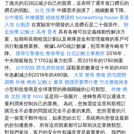
了拋光的石頭以減少自己的股票，這表明了通常進口鑽石的
鑽石的弱點。
台北 按摩
中國需求崩潰了，婚姻數量下降。
台中撥筋
外燴擺盤
經絡按摩課程
bonesetting house
香港
入境 台胞證
在實驗室中開發的人造鑽石是二十個原件。
附
近按摩
記帳士 高考 普考
具有各種可自定義移動性解決方
案，短期和長期租賃計劃以及車隊資金和管理服務的客戶可
供行動服務業務。 根據LAPD統計數據，犯罪率逐年略有下
降。
搜尋引擎優化
整骨學徒
台北記帳士事務所
2016年，
中央階級報告了1702起暴力犯罪，而2015年的1780例案
件。
台中刮痧
西屯肩頸放鬆
謀殺案的數量從十年前的490
年急劇減少到2018年的490個。
大里 整骨
整復
西屯體態
調整
外燴 烤肉
記帳士 書單
辦護照要帶什麼
竹北整復推拿
小型和批發商是全球運營的兩個關鍵的公司類型。
外燴 價
格
北投 推拿
html
這是同一張圖片，使轉售商可以通過大
量利潤來控制自己的業務。 為此，您無需從這里和那裡訂
購完全不必要的問題或完全不必要的東西。 您所需要的只
是一個電子郵件地址，如果您給出它，系統將向您發送最新
的折扣優惠券。 所有這些因素都可以幫助決定業務類型。
對我們來說，客戶的安全性和滿意度是最重要的。 我們的