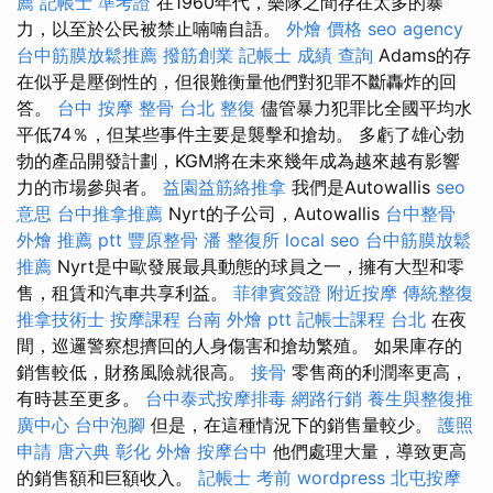
薦
記帳士 準考證
在1960年代，樂隊之間存在太多的暴
力，以至於公民被禁止喃喃自語。
外燴 價格
seo agency
台中筋膜放鬆推薦
撥筋創業
記帳士 成績 查詢
Adams的存
在似乎是壓倒性的，但很難衡量他們對犯罪不斷轟炸的回
答。
台中 按摩 整骨
台北 整復
儘管暴力犯罪比全國平均水
平低74％，但某些事件主要是襲擊和搶劫。 多虧了雄心勃
勃的產品開發計劃，KGM將在未來幾年成為越來越有影響
力的市場參與者。
益園益筋絡推拿
我們是Autowallis
seo
意思
台中推拿推薦
Nyrt的子公司，Autowallis
台中整骨
外燴 推薦 ptt
豐原整骨
潘 整復所
local seo
台中筋膜放鬆
推薦
Nyrt是中歐發展最具動態的球員之一，擁有大型和零
售，租賃和汽車共享利益。
菲律賓簽證
附近按摩
傳統整復
推拿技術士
按摩課程
台南 外燴 ptt
記帳士課程 台北
在夜
間，巡邏警察想擠回的人身傷害和搶劫繁殖。 如果庫存的
銷售較低，財務風險就很高。
接骨
零售商的利潤率更高，
有時甚至更多。
台中泰式按摩排毒
網路行銷
養生與整復推
廣中心
台中泡腳
但是，在這種情況下的銷售量較少。
護照
申請
唐六典
彰化 外燴
按摩台中
他們處理大量，導致更高
的銷售額和巨額收入。
記帳士 考前
wordpress
北屯按摩