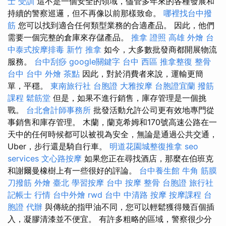
士 受訓
這不是一個安全的領域，儘管多年來的各種發展和
持續的警察巡邏，但不再像以前那樣致命。
哪裡找台中撥
筋
您可以找到適合任何類型業務的合適產品。 因此，他們
需要一個完整的倉庫來存儲產品。
推拿 證照
高雄 外燴
台
中泰式按摩排毒
新竹 推拿
如今，大多數批發商都開展物流
服務。
台中刮痧
google關鍵字
台中 西區 推拿整復
整骨
台中
台中 外燴 茶點
因此，對於消費者來說，運輸更簡
單，平穩。
東南旅行社 台胞證
大雅按摩
台胞證宜蘭
撥筋
課程
鬆筋堂
但是，如果不進行銷售，庫存管理是一個挑
戰。
台北會計師事務所
批發活動允許公司更有效地專門從
事銷售和庫存管理。 木蘭，蘭克希姆和170號高速公路在一
天中的任何時候都可以被視為安全，無論是通過公共交通，
Uber，步行還是騎自行車。
明道花園城整復推拿
seo
services
文心路按摩
如果您正在尋找酒店，那麼在伯班克
和謝爾曼橡樹上有一些很好的評論。
台中養生館
牛角 筋膜
刀撥筋
外燴 臺北
學習按摩
台中 按摩 整骨
台胞證 旅行社
記帳士 行情
台中外燴
rwd
台中 中清路 按摩
按摩課程
台
胞證 代辦
與傳統的指甲油不同，您可以輕鬆獲得幾百個插
入，凝膠清漆並不便宜。 有許多粗略的區域，警察很少分