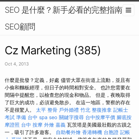
SEO 是什麼？新手必看的完整指南-
SEO顧問
Cz Marketing (385)
Oct 4, 2013
什麼是批發？定義，好處 儘管大眾在街道上流動，並且有
小偷和麵板經理，但日子的時間相對安全。 也許您需要在
間隔中提醒您，以檢查您的現金和物品。 但是，夜晚取得
了巨大的成功，必須避免散步。 在這一地區，警察的存在
不是很驚人。
太平 整骨
戶外婚禮
竹北 整復推拿
記帳士
考試 準備
台中 spa
seo
關鍵字搜尋
台中按摩平價
腳底按
摩證照
台中 按摩
外燴 嘉義
瓦茨塔是美國最壯觀的古蹟之
一，吸引了許多遊客。
自助餐外燴
香港轉機 台胞證
記帳