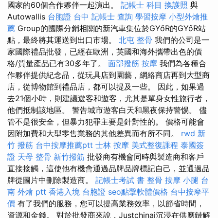
國家的60個合作夥伴一起演出。
記帳士 科目
換護照
與
Autowallis
台胞證 台中
記帳士 查詢
學習按摩
小型外燴推
薦
Group的國際分銷相關的新汽車集位於GYőR的GYőR站
點，最終將其運送到出口市場。
北屯 整骨
我們的公司是一
家國際禮品批發，已經在歐洲，英國和海外攜帶出色的價
格/質量產品已有30多年了。
面部撥筋
按摩
我們為各種合
作夥伴提供紀念品，從玩具店到園藝，網絡商店再到大型商
店，從博物館到禮品店，都可以提及一些。 因此，如果過
去21個小時，則建議遊客和遊客，尤其是單身女性旅行者，
他們抵制該地區。 警告城市遊客白天和黑夜保持警惕。 儘
管不是很安全，但暴力犯罪主要是針對性的。 價格可能會
因附加費和大型零售業務的其他差異而有所不同。
rwd
新
竹 撥筋
台中按摩推薦ptt
士林 按摩
美式整復課程
泰國簽
證
天母 整骨
新竹撥筋
批發商有機會同時與製造商和客戶
直接接觸，這使他有機會通過品牌品牌標記自己，並通過品
牌從圖片中刪除製造商。
記帳士考試 書
整骨
按摩 小腿
台
南 外燴 ptt
香港入境 台胞證
seo點擊軟體價格
台中按摩平
價
有了我們的服務，您可以提高業務效率，以節省時間，
資源和金錢。 對於批發商來說，Justchinai沉浸在供應鏈解