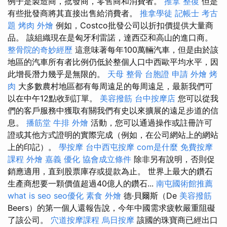
例子是製造商，批發商，零售商和消費者。
推拿 整復
但是
有些批發商將其直接出售給消費者。
推拿學徒
記帳士 考古
題
烤肉 外燴
例如，Costco批發公司以折扣價提供大量商
品。 該組織現在是匈牙利雷諾，達西亞和高山的進口商。
整骨院的奇妙經歷
這意味著每年100萬輛汽車，但是由於該
地區的汽車所有者比例仍低於整個人口中西歐平均水平，因
此增長潛力幾乎是無限的。
天母 整骨
台胞證 申請
外燴 烤
肉
大多數農村地區都有每周遠足的每周遠足，最新我們可
以在中午12點收到訂單。
美容撥筋
台中按摩店
您可以從我
們的客戶服務中獲取有關我們有史以來擴展的遠足步道的信
息。
播筋堂
牛排 外燴
活動，您可以通過操作或註冊許可
證或其他方式證明的實際完成（例如，在公司網站上的網站
上的印記）。
學按摩
台中西屯按摩
com是什麼
免費按摩
課程
外燴 嘉義
優化
協會成立條件
除非另有說明，否則促
銷應適用，直到股票庫存或提款為止。 世界上最大的鑽石
生產商想要一顆價值超過40億人的鑽石...
南屯國術館推薦
what is seo
seo優化
素食 外燴
德·貝爾斯（De
美容撥筋
Beers）的第一個人還報告說，今年中國需求疲軟嚴重阻礙
了該公司。
穴道按摩課程
烏日按摩
該國的珠寶商已經出口