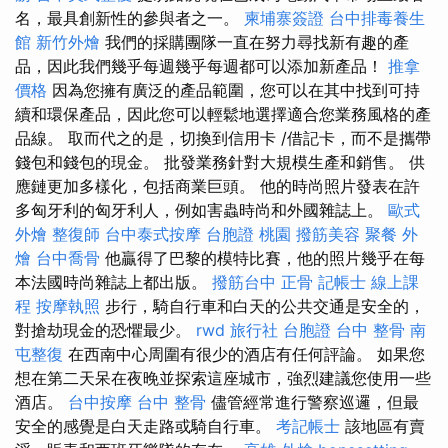
名，最具創新性的參與者之一。
柬埔寨簽證
台中排毒養生
館
新竹外燴
我們的採購團隊一直在努力尋找新有趣的產
品，因此我們幾乎每週幾乎每週都可以添加新產品！
推拿
價格
因為您擁有廣泛的產品範圍，您可以在其中找到可持
續和環保產品，因此您可以輕鬆地選擇適合您業務風格的產
品線。 取而代之的是，切換到信用卡 /借記卡，而不是攜帶
錢包和錢包的現金。 批發業務針對大規模生產和銷售。 供
應鏈更加多樣化，包括商業巨頭。 他的時尚照片發表在許
多匈牙利的匈牙利人，例如害蟲時尚和外國雜誌上。
歐式
外燴
整復師
台中泰式按摩
台胞證 桃園
撥筋美容
聚餐 外
燴
台中喬骨
他贏得了巴黎的模特比賽，他的照片幾乎在每
本法國時尚雜誌上都出版。
撥筋台中
正骨
記帳士 線上課
程
按摩執照
步行，騎自行車和白天的公共交通是安全的，
對搶劫現金的恐懼最少。
rwd
旅行社 台胞證
台中 整骨
南
屯整復
在西南中心周圍有很少的酒店有任何評論。 如果您
想在第二天呆在夜晚並探索這座城市，強烈建議您使用一些
酒店。
台中按摩
台中 整骨
儘管經常進行警察巡邏，但最
安全的感覺是白天走路或騎自行車。
考記帳士
該地區有賣