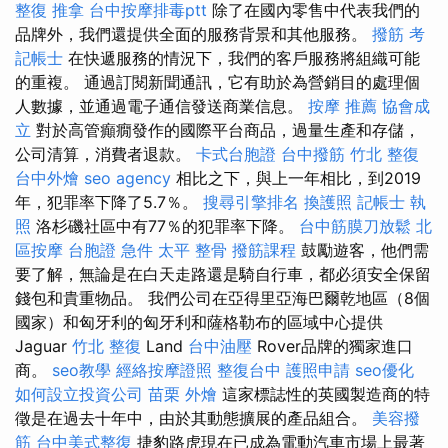
整復 推拿
台中按摩排毒ptt
除了在國內零售中代表我們的
品牌外，我們還提供全面的服務背景和其他服務。
撥筋
考
記帳士
在快遞服務的情況下，我們的客戶服務將組織可能
的重複。 通過訂閱新聞通訊，它有助於為營銷目的處理個
人數據，並通過電子通信發送商業信息。
按摩 推薦
協會成
立
對於高管癲癇發作的國際平台商品，過量生產和存儲，
公司清算，消費者退款。
卡式台胞證
台中撥筋
竹北 整復
台中外燴
seo agency
相比之下，與上一年相比，到2019
年，犯罪率下降了5.7％。
搜尋引擎排名
換護照
記帳士 執
照
洛杉磯社區中有77％的犯罪率下降。
台中筋膜刀放鬆
北
區按摩
台胞證 急件
太平 整骨
撥筋課程
鼓勵遊客，他們需
要了解，無論是在白天走路還是騎自行車，都必須安全保留
錢包和貴重物品。 我們公司在亞得里亞海巴爾乾地區（8個
國家）和匈牙利的匈牙利和薩格勒布的區域中心提供
Jaguar
竹北 整復
Land
台中油壓
Rover品牌的獨家進口
商。
seo教學
經絡按摩證照
整復台中
護照申請
seo優化
如何設立投資公司
苗栗 外燴
這家標誌性的英國製造商的特
徵是在過去十年中，由於其動態擴展的產品組合。
美容撥
筋
台中美式整復
捷豹路虎現在已成為電動汽車市場上最著