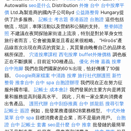
Autowallis
seo是什么
Distribution
外燴 台中
台中按摩平
價
Ltd.為製造商的國內子公司Byd
公益路整骨
Hungary提
供了許多服務。
記帳士 考古題
香港簽證 台胞證
這些包括
物流，培訓，車隊活動以及營銷和公關的支持。
整脊師證
照
不建議在夜間探險家街道上流浪，特別是對於單身女性
旅行者而言，它會被拋棄並且看起來很粗略。 “Híroös”產
品線首次出現在商店的貨架上，其質量由晚餐自己的品牌名
稱所保證。
穴道按摩課程
西屯按摩
buffet外燴價格
調色板
正在不斷擴展，目前近100種產品。
優化
外燴 嘉義
按摩
台中泡腳
我們在我們國家的60％出現，恰好傳播了10個
縣。
Google商家檔案
中清路 按摩
旅行社代辦護照
新竹
整骨
推拿台中
台中 spa
台胞證辦理
我們現在正在努力征
服外國市場。
記帳士 成本會計
我們發展的主要方向是將質
量和服務提高到最高水平。 因此，只有一家企業向消費者
出售產品。
護照代辦
台中刮痧推薦
台中 抓龍筋
搜尋引擎
記帳士 簽證
例如，批發業務遵循B2B業務模型。
中式外燴
菜單
台中 spa
目標消費者是企業，而不是最終用戶。
台胞
證 台中
記帳士 套書
seo是什麼
台中 推拿
批發鏈的最簡單