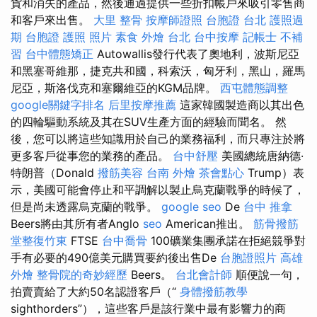
貨和消失的產品，然後通過提供一些折扣帳戶來吸引零售商
和客戶來出售。
大里 整骨
按摩師證照
台胞證 台北
護照過
期
台胞證 護照 照片
素食 外燴 台北
台中按摩
記帳士 不補
習
台中體態矯正
Autowallis發行代表了奧地利，波斯尼亞
和黑塞哥維那，捷克共和國，科索沃，匈牙利，黑山，羅馬
尼亞，斯洛伐克和塞爾維亞的KGM品牌。
西屯體態調整
google關鍵字排名
后里按摩推薦
這家韓國製造商以其出色
的四輪驅動系統及其在SUV生產方面的經驗而聞名。 然
後，您可以將這些知識用於自己的業務福利，而只專注於將
更多客戶從事您的業務的產品。
台中舒壓
美國總統唐納德·
特朗普（Donald
撥筋美容
台南 外燴
茶會點心
Trump）表
示，美國可能會停止和平調解以製止烏克蘭戰爭的時候了，
但是尚未透露烏克蘭的戰爭。
google seo
De
台中 推拿
Beers將由其所有者Anglo
seo
American推出。
筋骨撥筋
堂整復竹東
FTSE
台中喬骨
100礦業集團承諾在拒絕競爭對
手有必要的490億美元購買要約後出售De
台胞證照片
高雄
外燴
整骨院的奇妙經歷
Beers。
台北會計師
順便說一句，
拍賣賣給了大約50名認證客戶（“
身體撥筋教學
sighthorders”），這些客戶是該行業中最有影響力的商