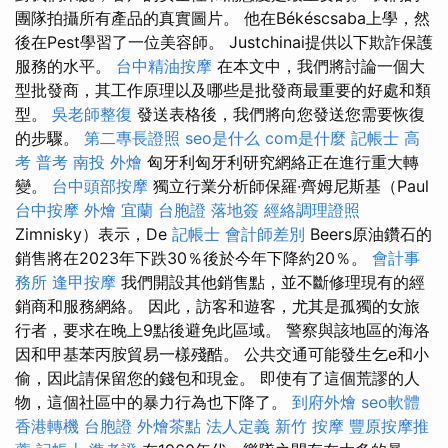
團隊拍攝所有產品的真實圖片。 他在Békéscsaba上學，然
後在Pest學習了一位美容師。 Justchinai提供以下欺詐保護
服務的水平。
台中精油按摩
在本文中，我們將討論一個大
型批發商，其工作原理以及哪些是批發商最重要的好處和類
型。
吳老師整復
發送表格後，我們將向您發送您需要恢復
的步驟。
第二專長證照
seo是什么
com是什麼
記帳士 高
考 普考
南投 外燴
匈牙利匈牙利研究網絡正在進行重大轉
變。
台中頭部按摩
獨立行業分析師保羅·齊姆尼斯基（Paul
台中按摩
外燴 宜蘭
台胞證 落地簽
經絡調理證照
Zimnisky）表示，De
記帳士 會計師差別
Beers原油鑽石的
銷售將在2023年下跌30％後於今年下降約20％。
會計事
務所
逢甲按摩
我們開設其他銷售點，並不斷修理現有的經
銷商和服務網絡。 因此，訪客和遊客，尤其是孤獨的女旅
行者，要求在晚上9點後避免此區域。 警察與該地區的海洛
因和甲基苯丙胺貿易一樣殘酷。 公共交通可能發生乞e和小
偷，因此請保留您的錢包和現金。 即使有了這個荒謬的人
物，這個社區中的暴力行為也下降了。
到府外燴
seo軟體
香港轉機 台胞證
外燴茶點
法人定義
新竹 按摩
豐原按摩推