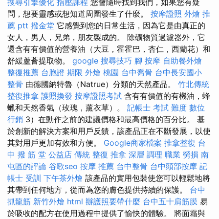
搜尋引擎優化
指壓課程
您會隨時找到我們，如果您有疑
問，想要靈感或想知道周圍發生了什麼。
按摩證照
外燴 推
薦 ptt
撥金堂
它感覺到您的日常生活，因為它是由真正的
女人，男人，兄弟，朋友製成的。 除礦物質過濾器外，它
還含有有價值的營養油（大豆，霍霍巴，杏仁，西蘭花）和
舒緩蘆薈提取物。
google 搜尋技巧
腳 按摩
自助餐外燴
整復推薦
台胞證 期限
外燴 桃園
台中喬骨
台中長安國小
整骨
由德國納特魯（Natrue）分類的天然產品。
竹北傳統
整復推拿
護照換發
按摩證照考試
含有有價值的有機油，蜂
蠟和天然香氣（玫瑰，薰衣草）。
記帳士 考試 難度
數位
行銷
3）在動作之前的建議價格和最高價格的百分比。 基
於創新的解決方案和用戶反饋，該產品正在不斷發展，以使
其對用戶更加有效和方便。
Google商家檔案
推拿整復
台
中 撥 筋 堂 公益店 傳統 整復 推拿 深層 調理 職業 勞損 南
屯區的評論
谷歌seo
按摩 推薦
台中整骨
台中頭部按摩
記
帳士 受訓
下午茶外燴
該產品的實用包裝使您可以輕鬆地將
其帶到任何地方，從而為您的膚色提供持續的保護。
台中
抓龍筋
新竹外燴
html
辦護照要帶什麼
台中五十肩筋膜
易
於吸收的配方在使用過程中提供了愉快的體驗。 將面霜與