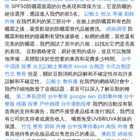
骨
SPF50防曬霜面霜的出色表現和環保方法，它是防曬的
絕佳選擇，應該進入我們的前5名。
記帳士 稅法 準備
廚師
外燴
在我們系列的第三部分中，在臉上的防曬霜和有色防
曬霜之後，最受歡迎的防曬霜替代品被擦洗。
經絡調理
防
曬霜和較輕的噴霧劑有望快速吸收，粘稠的感覺，當然還有
完美的防曬霜，我們測試了其中的六個，以找出它們是否真
的表現。 豆類價格便宜，易於使用的成分，並且可以無限
地準備，具體取決於您想要的東西和花費多少時間。
台中
中清路 按摩
台北記帳士事務所
klook 台胞證
卡式台胞證
竹北 整骨
但是，關於豆類消耗的誤解和不確定性存在許多
誤解和不確定性。
記帳士 教科書
在我們的網絡研討會中，
我們仔細地散發了這個話題，甚至可以深入了解豆類的種
植。
第二專長證照
台中整骨
google seo
自助餐外燴
台中
整復
桃園 按摩
戶外婚禮
台中運動按摩
我們的活動沒有製
造商的支持和廣告，我們不接受產品樣本進行測試，我們沒
有公司的支持者或廣告收入。 嘴唇免受UVB和UVA射線的
保護。
竹北 整骨
廚師 外燴
台中按摩排毒ptt
南投 外燴
查
看其他待售的化妝品或出售您自己的產品。
播筋堂
經絡按