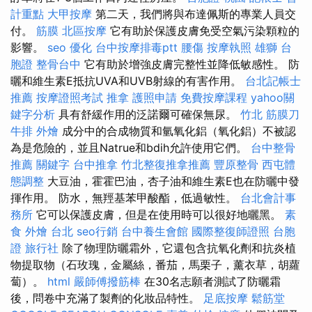
計重點
大甲按摩
第二天，我們將與布達佩斯的專業人員交
付。
筋膜
北區按摩
它有助於保護皮膚免受空氣污染顆粒的
影響。
seo 優化
台中按摩排毒ptt
腰傷
按摩執照
雄獅 台
胞證
整骨台中
它有助於增強皮膚完整性並降低敏感性。 防
曬和維生素E抵抗UVA和UVB射線的有害作用。
台北記帳士
推薦
按摩證照考試
推拿
護照申請
免費按摩課程
yahoo關
鍵字分析
具有舒緩作用的泛諾爾可確保無尿。
竹北 筋膜刀
牛排 外燴
成分中的合成物質和氫氧化鋁（氧化鋁）不被認
為是危險的，並且Natrue和bdih允許使用它們。
台中整骨
推薦
關鍵字
台中推拿
竹北整復推拿推薦
豐原整骨
西屯體
態調整
大豆油，霍霍巴油，杏子油和維生素E也在防曬中發
揮作用。 防水，無羥基苯甲酸酯，低過敏性。
台北會計事
務所
它可以保護皮膚，但是在使用時可以很好地曬黑。
素
食 外燴 台北
seo行銷
台中養生會館
國際整復師證照
台胞
證 旅行社
除了物理防曬霜外，它還包含抗氧化劑和抗炎植
物提取物（石玫瑰，金屬絲，番茄，馬栗子，薰衣草，胡蘿
蔔）。
html
嚴師傅撥筋棒
在30名志願者測試了防曬霜
後，問卷中充滿了製劑的化妝品特性。
足底按摩
鬆筋堂