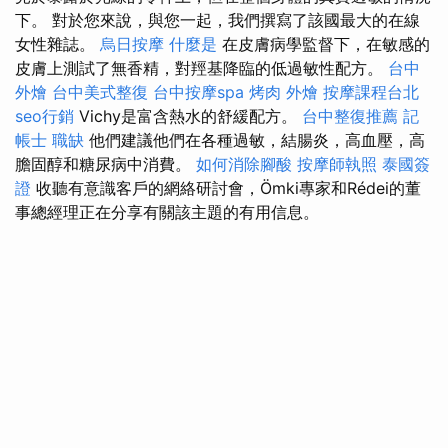
下。 對於您來說，與您一起，我們撰寫了該國最大的在線
女性雜誌。
烏日按摩
什麼是
在皮膚病學監督下，在敏感的
皮膚上測試了無香精，對羥基降臨的低過敏性配方。
台中
外燴
台中美式整復
台中按摩spa
烤肉 外燴
按摩課程台北
seo行銷
Vichy是富含熱水的舒緩配方。
台中整復推薦
記
帳士 職缺
他們建議他們在各種過敏，結腸炎，高血壓，高
膽固醇和糖尿病中消費。
如何消除腳酸
按摩師執照
泰國簽
證
收聽有意識客戶的網絡研討會，Ömki專家和Rédei的董
事總經理正在分享有關該主題的有用信息。