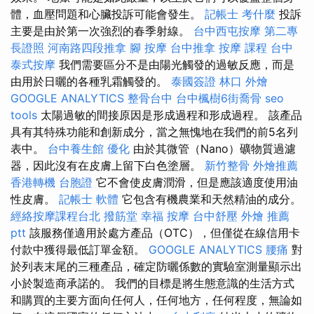
體，血壓問題和心臟投訴可能會發生。
記帳士 考什麼
投訴
主要是由於第一次強烈的春季射線。
台中西屯按摩
第二專
長證照
河南路四段推拿
腳 按摩
台中推拿
按摩 課程
台中
泰式按摩
我們需要區分不是由陽光觸發的過敏反應，而是
由用於日曬的各種乳霜觸發的。
泰國簽證
林口 外燴
GOOGLE ANALYTICS
整骨台中
台中楓樹6街喬骨
seo
tools
太陽過敏的間接原因是形成過程和形成過程。 該產品
具有其特殊功能和創新成分，當之無愧地在我們的前5名列
表中。
台中養生館
優化
由於其微管（Nano）礦物質過濾
器，因此沒有在皮膚上留下白色塗層。
新竹整骨
外燴推薦
香港轉機 台胞證
它不會使皮膚潤滑，但是應該適度使用油
性皮膚。
記帳士 軟體
它包含有機農業和天然精油的成分。
經絡按摩課程台北
撥筋堂 幸福
按摩
台中舒壓
外燴 推薦
ptt
該服務僅適用於處方產品（OTC），但僅從在線信用卡
付款中獲得最低訂單金額。
GOOGLE ANALYTICS
腰痛
對
於列表末尾的三種產品，確定防曬係數的實驗室測量顯示出
小於製造商承諾的。 我們的目標是將生態意識的生活方式
和購買的主要方面向任何人，任何地方，任何程度，無論如