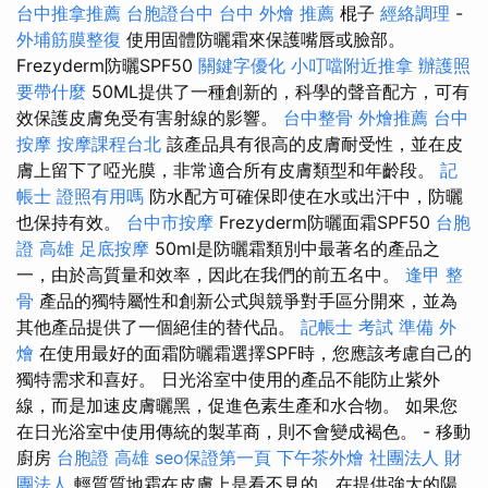
台中推拿推薦
台胞證台中
台中 外燴 推薦
棍子
經絡調理
-
外埔筋膜整復
使用固體防曬霜來保護嘴唇或臉部。
Frezyderm防曬SPF50
關鍵字優化
小叮噹附近推拿
辦護照
要帶什麼
50ML提供了一種創新的，科學的聲音配方，可有
效保護皮膚免受有害射線的影響。
台中整骨
外燴推薦
台中
按摩
按摩課程台北
該產品具有很高的皮膚耐受性，並在皮
膚上留下了啞光膜，非常適合所有皮膚類型和年齡段。
記
帳士 證照有用嗎
防水配方可確保即使在水或出汗中，防曬
也保持有效。
台中市按摩
Frezyderm防曬面霜SPF50
台胞
證 高雄
足底按摩
50ml是防曬霜類別中最著名的產品之
一，由於高質量和效率，因此在我們的前五名中。
逢甲 整
骨
產品的獨特屬性和創新公式與競爭對手區分開來，並為
其他產品提供了一個絕佳的替代品。
記帳士 考試 準備
外
燴
在使用最好的面霜防曬霜選擇SPF時，您應該考慮自己的
獨特需求和喜好。 日光浴室中使用的產品不能防止紫外
線，而是加速皮膚曬黑，促進色素生產和水合物。 如果您
在日光浴室中使用傳統的製革商，則不會變成褐色。 - 移動
廚房
台胞證 高雄
seo保證第一頁
下午茶外燴
社團法人 財
團法人
輕質質地霜在皮膚上是看不見的，在提供強大的陽