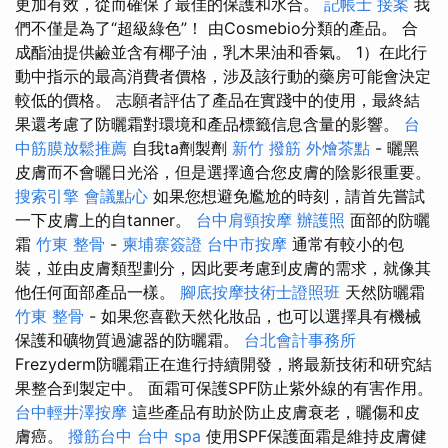
更加有效，從而確保了最佳的保護和水合。
記帳士 接案
我
們不僅是為了“超級綠色”！ 由Cosmebio分類的產品。 合
成酯油提供鹼並含有椰子油，乳木果油和香氣。 1）在此行
動中指示的最高消費者價格，涉及該行動的藥房可能會決定
較低的價格。 志願者評估了產品在實踐中的使用，最終結
果還考慮了防曬霜對環境和產品標籤信息含量的影響。
台
中筋膜放鬆推薦
自我ta劑製劑
新竹 撥筋
外燴茶點
- 曬黑
皮膚而不會曬日光浴，但是選擇適合您皮膚的陰影很重要。
搜索引擎
會議點心
如果您想避免尷尬的時刻，請首先嘗試
一下皮膚上的自tanner。
台中肩頸按摩
辦護照
面部的防曬
霜
竹東 整骨
-
柬埔寨簽證
台中市按摩
通常有較小的包
裝，並由皮膚類型劃分，因此要考慮到皮膚的需求，就像其
他任何面部產品一樣。
腳底按摩技術士證照班
天然防曬霜
竹東 整骨
- 如果您喜歡天然化妝品，也可以選擇具有機械
保護和礦物質過濾器的防曬霜。
台北會計事務所
Frezyderm防曬霜正在進行持續開發，將最新技術和研究結
果整合到製定中。 面霜可保護SPF防止紫外線的有害作用。
台中輕井澤按摩
這些產品有助於防止皮膚衰老，曬傷和皮
膚癌。
撥筋台中
台中 spa
使用SPF保護面霜是維持皮膚健