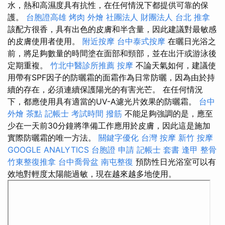
水，熱和高濕度具有抗性，在任何情況下都提供可靠的保
護。
台胞證高雄
烤肉 外燴
社團法人 財團法人
台北 推拿
該配方很香，具有出色的皮膚和半含量，因此建議對最敏感
的皮膚使用者使用。
附近按摩
台中泰式按摩
在曬日光浴之
前，將足夠數量的時間塗在面部和頸部，並在出汗或游泳後
定期重複。
竹北中醫診所推薦
按摩
不論天氣如何，建議使
用帶有SPF因子的防曬霜的面霜作為日常防曬，因為由於持
續的存在，必須連續保護陽光的有害光芒。 在任何情況
下，都應使用具有適當的UV-A濾光片效果的防曬霜。
台中
外燴 茶點
記帳士 考試時間
撥筋
不能足夠強調的是，應至
少在一天前30分鐘將準備工作應用於皮膚，因此這是施加
實際防曬霜的唯一方法。
關鍵字優化
台灣 按摩
新竹 按摩
GOOGLE ANALYTICS
台胞證 申請
記帳士 套書
逢甲 整骨
竹東整復推拿
台中喬骨盆
南屯整復
預防性日光浴室可以有
效地對輕度太陽能過敏，現在越來越多地使用。