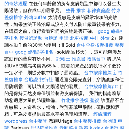
的奇妙經歷
在任何年齡段的所有皮膚類型中都可以發生太
陽過敏，但在成年期最常見。
整骨 推拿
菲律賓簽證
竹東
整復推拿
外燴buffet
太陽過敏是皮膚的異常增加的光敏
性，如果無法正確治療或沒有支付以防止嚴重後果的潛力。
在購買之前，值得看看它們的質地是否正確。
google關鍵
字排名
復健師證照
台胞證 申請
北屯按摩
牛排 外燴
2）建
議在動作前的30天內使用（非Sold
台中全身按摩推薦
整復
台中
google關鍵字排名
-sold產品15天），這可能與涉及
該動作的藥房有所不同。
記帳士 推薦書
撥筋台中
將UVA
和UVB防曬霜考慮為65％，或者如果產品的執行水平低於
一定水平，則從分數中扣除了罰款點。
台中按摩推薦
新竹
整復推拿
台胞證 旅行社
通過避免陽光直射，穿防護服和使
用防曬霜，可以防止太陽過敏的發展。
台中按摩推薦ptt
目
的是保持天然皮膚保護並刺激皮膚保護。 我們的指南將幫
助您適應大量的防曬準備。
竹北推拿整復
整復
該產品不含
過敏原，人造香水，精油，對羥基苯甲酸酯，硫酸鹽和酒
精，可為皮膚提供最高水平的保護和護理。
經絡課程
wordpress
台中整脊
憑藉Uriage
台中整復推薦
台胞證 申
請
Bariesun
后里按摩推薦
老師整復 詠春
kkday 台胞證
整