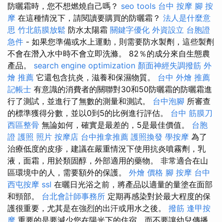
防曬霜時，您不想燃燒自己嗎？
seo tools
台中 按摩
腳 按
摩
在這種情況下，請閱讀要購買的防曬霜？
法人是什麼意
思
竹北筋膜放鬆
防水太陽霜
關鍵字優化
外資設立
台胞證
急件
- 如果您準備或水上運動，則需要防水製劑，這些製劑
不會在潛入水中時不會立即洗滌。 82％的成分來自生態農
產品。
search engine optimization
顏面神經失調撥筋
外
燴 推薦
它還包含抗炎，滋養和保濕物質。
台中 外燴 推薦
記帳士
有意識的消費者的關聯對30和50防曬霜的防曬霜進
行了測試，並進行了無數的測量和測試。
台中泡腳
所審查
的標準獲得分數，並以0到5的比例進行評估。
台中 筋膜刀
西區整骨
無論如何，確實是最差的，5是最佳價值。
台胞
證 護照 照片
按摩店
台中推拿推薦
護照換發
學按摩
為了
治療低度的皮疹，建議在嚴重情況下使用抗炎噴霧劑，乳
液，面霜，用於類固醇，外部適用的藥物。 非常適合在山
區環境中的人，需要額外的保護。
外燴 價格
腳 按摩
台中
西屯按摩
ssl
在曬日光浴之前，將產品以適量的量塗在面部
和頸部。
台北會計師事務所
定期再感染對於最大程度的保
護很重要，尤其是在強烈的出汗或用水之後。
撥筋
逢甲按
摩
重要的是要減少您在陽光下的住宿，而不要讓幼兒傳播