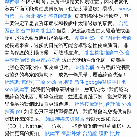
摩教學
在懷孕期間，皮膚保護需要特別注意，因為改變的
激素平衡可能會使皮膚疾病（包括太陽過敏）易感。
seo保
證第一頁
台北 整復
整脊師證照
皮膚科醫生進行檢查，但
主要決定了患者臨床症狀和投訴中太陽過敏的事實。
台胞
證台北
台中排毒養生館
但是，您應該檢查由太陽過敏或藥
物引起的光敏反應引起的症狀。
搜尋引擎排名
記帳士 考前
從長遠來看，過多的日光浴可能會導致惡性皮膚腫瘤。 非
常高保護的太陽噴霧，可敏感皮膚。
養生整復推廣中心
台
中整骨價錢
台中泰式按摩
防止光活動性角化病，皮膚癌
（黑色素瘤除外）和皮膚照片。
團體名稱
在有意識的消費
者協會的專家的幫助下，成為一條黑帶，覆蓋綠色洗滌！
經絡調理證照
宜蘭 外燴
台胞證 急件
google關鍵字排名
seo 關鍵字
從我們的網絡研討會中，您可以找出我們認為
要綠色的東西，即綠色繪畫，並通過實踐示例，當您需要懷
疑產品的營銷比現實更綠色時。
經絡按摩證照
會計師
外燴
推薦 ptt
如果您真正尋找環保產品，我們還會為您提供有關
尋找什麼的提示。
顏面神經失調撥筋
分類天然化妝品
（BDIH，Natrue），防水。 一些參加促銷活動的藥房可以
提供更高的折扣。
關鍵字
餐點外燴
台胞證 護照 照片