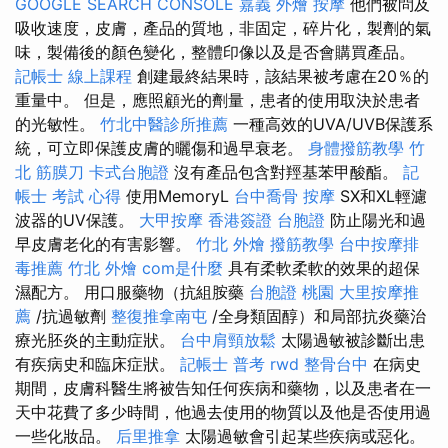
GOOGLE SEARCH CONSOLE
嘉義 外燴
按摩
他們被問及
吸收速度，皮膚，產品的質地，非固定，碎片化，製劑的氣
味，製備後的顏色變化，整體印像以及是否會購買產品。
記帳士 線上課程
創建最終結果時，該結果被考慮在20％的
重量中。 但是，應照顧光的劑量，患者的使用取決於患者
的光敏性。
竹北中醫診所推薦
一種高效的UVA/UVB保護系
統，可立即保護皮膚的曬傷和過早衰老。
身體撥筋教學
竹
北 筋膜刀
卡式台胞證
沒有產品包含對羥基苯甲酸酯。
記
帳士 考試 心得
使用MemoryL
台中喬骨
按摩
SX和XL輕濾
波器的UV保護。
大甲按摩
香港簽證 台胞證
防止陽光和過
早皮膚老化的有害影響。
竹北 外燴
撥筋教學
台中按摩排
毒推薦
竹北 外燴
com是什麼
具有柔軟柔軟的效果的超保
濕配方。 用口服藥物（抗組胺藥
台胞證 桃園
大里按摩推
薦
/抗過敏劑
整復推拿南屯
/全身類固醇）和局部抗炎藥治
療光胚炎的主動症狀。
台中肩頸放鬆
太陽過敏被診斷出患
有疾病史和臨床症狀。
記帳士 普考
rwd
整骨台中
在病史
期間，皮膚科醫生將被告知任何疾病和藥物，以及患者在一
天中花費了多少時間，他過去使用的物質以及他是否使用過
一些化妝品。
后里推拿
太陽過敏會引起某些疾病或惡化。