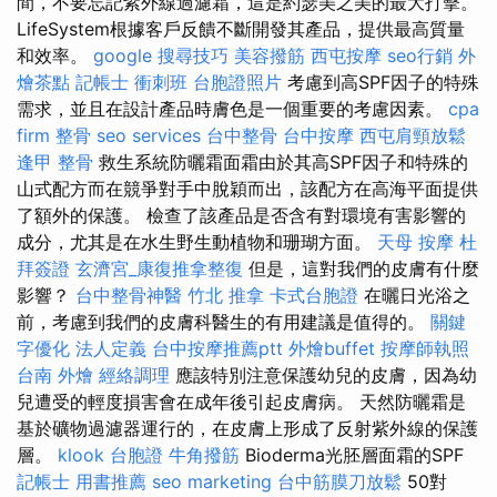
間，不要忘記紫外線過濾霜，這是約瑟美之美的最大打擊。
LifeSystem根據客戶反饋不斷開發其產品，提供最高質量
和效率。
google 搜尋技巧
美容撥筋
西屯按摩
seo行銷
外
燴茶點
記帳士 衝刺班
台胞證照片
考慮到高SPF因子的特殊
需求，並且在設計產品時膚色是一個重要的考慮因素。
cpa
firm
整骨
seo services
台中整骨
台中按摩
西屯肩頸放鬆
逢甲 整骨
救生系統防曬霜面霜由於其高SPF因子和特殊的
山式配方而在競爭對手中脫穎而出，該配方在高海平面提供
了額外的保護。 檢查了該產品是否含有對環境有害影響的
成分，尤其是在水生野生動植物和珊瑚方面。
天母 按摩
杜
拜簽證
玄濟宮_康復推拿整復
但是，這對我們的皮膚有什麼
影響？
台中整骨神醫
竹北 推拿
卡式台胞證
在曬日光浴之
前，考慮到我們的皮膚科醫生的有用建議是值得的。
關鍵
字優化
法人定義
台中按摩推薦ptt
外燴buffet
按摩師執照
台南 外燴
經絡調理
應該特別注意保護幼兒的皮膚，因為幼
兒遭受的輕度損害會在成年後引起皮膚病。 天然防曬霜是
基於礦物過濾器運行的，在皮膚上形成了反射紫外線的保護
層。
klook 台胞證
牛角撥筋
Bioderma光胚層面霜的SPF
記帳士 用書推薦
seo marketing
台中筋膜刀放鬆
50對