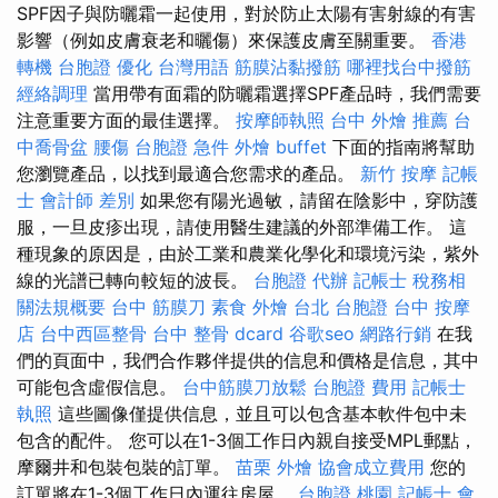
SPF因子與防曬霜一起使用，對於防止太陽有害射線的有害
影響（例如皮膚衰老和曬傷）來保護皮膚至關重要。
香港
轉機 台胞證
優化 台灣用語
筋膜沾黏撥筋
哪裡找台中撥筋
經絡調理
當用帶有面霜的防曬霜選擇SPF產品時，我們需要
注意重要方面的最佳選擇。
按摩師執照
台中 外燴 推薦
台
中喬骨盆
腰傷
台胞證 急件
外燴 buffet
下面的指南將幫助
您瀏覽產品，以找到最適合您需求的產品。
新竹 按摩
記帳
士 會計師 差別
如果您有陽光過敏，請留在陰影中，穿防護
服，一旦皮疹出現，請使用醫生建議的外部準備工作。 這
種現象的原因是，由於工業和農業化學化和環境污染，紫外
線的光譜已轉向較短的波長。
台胞證 代辦
記帳士 稅務相
關法規概要
台中 筋膜刀
素食 外燴 台北
台胞證 台中
按摩
店
台中西區整骨
台中 整骨 dcard
谷歌seo
網路行銷
在我
們的頁面中，我們合作夥伴提供的信息和價格是信息，其中
可能包含虛假信息。
台中筋膜刀放鬆
台胞證 費用
記帳士
執照
這些圖像僅提供信息，並且可以包含基本軟件包中未
包含的配件。 您可以在1-3個工作日內親自接受MPL郵點，
摩爾井和包裝包裝的訂單。
苗栗 外燴
協會成立費用
您的
訂單將在1-3個工作日內運往房屋。
台胞證 桃園
記帳士 會