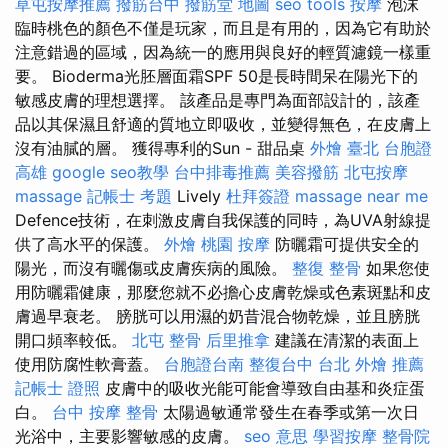
草屯按摩推薦
撥筋台中
撥筋堂 地圖
seo tools
按摩
泡沫
臨時桃色的顏色不僅是玩家，而且是有用的，因為它有助於
注意錯過的區域，因為統一的應用與良好的輕質濾鏡一樣重
要。 Bioderma光胚層面霜SPF 50是長時間呆在陽光下的
敏感皮膚的理想選擇。 該產品是專門為面部設計的，該產
品以其保濕且舒適的質地立即吸收，並變得無色，在皮膚上
沒有油膩的層。 獲得專利的Sun - 甜品桌
外燴 臺北
台胞證
高雄
google seo教學
台中排毒推薦
美容撥筋
北屯按摩
massage
記帳士 考題
Lively
杜拜簽證
massage near me
Defence技術，在刺激皮膚自我保護的同時，為UVA射線提
供了高水平的保護。
外燴
桃園 按摩
防曬霜可提供安全的
陽光，而沒有曬傷或皮​​膚疾病的風險。
整復 整骨
如果您使
用防曬霜健康，那麼您就不必擔心皮膚乾燥或色素斑點和皮
膚過早衰老。 膀胱可以用濕的奶昔混合物乾燥，並且膀胱
開口頻率較低。
北屯 整骨
后里推拿
建議在清潔的表面上
使用防腐性軟膏蓋。
台胞證台南
整復台中
台北 外燴 推薦
記帳士 證照
皮膚中的吸收光能可能會導致自由基和炎症蛋
白。
台中 按摩 整骨
太陽過敏通常發生在春季或第一次日
光浴中，主要影響敏感的皮膚。
seo 意思
學習按摩
整骨院