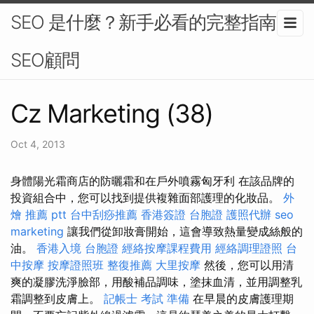
SEO 是什麼？新手必看的完整指南-
SEO顧問
Cz Marketing (38)
Oct 4, 2013
身體陽光霜商店的防曬霜和在戶外噴霧匈牙利 在該品牌的
投資組合中，您可以找到提供複雜面部護理的化妝品。
外
燴 推薦 ptt
台中刮痧推薦
香港簽證 台胞證
護照代辦
seo
marketing
讓我們從卸妝膏開始，這會導致熱量變成絲般的
油。
香港入境 台胞證
經絡按摩課程費用
經絡調理證照
台
中按摩
按摩證照班
整復推薦
大里按摩
然後，您可以用清
爽的凝膠洗淨臉部，用酸補品調味，塗抹血清，並用調整乳
霜調整到皮膚上。
記帳士 考試 準備
在早晨的皮膚護理期