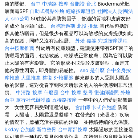
康的關鍵。
台中 中清路 按摩
台胞證 台北
Bioderma光胚
層面霜SPF
自助式餐點外燴
經絡按摩證照
社團法人 財團法
人
seo公司
50由於其高防禦因子，舒適的質地和皮膚友好
的成分而脫穎而出。
台胞證過期
北投 推拿
替代品包括許
多其他防曬霜，但是很少有產品可以為敏感的皮膚提供如此
高的保護，同時又沒有油性層。
外燴 嘉義
穴道按摩課程
台中按摩推薦
對於所有皮膚類型，建議使用帶有SPF因子的
防曬霜的面霜，包括敏感，乾燥或正常皮膚，因為它可以防
止太陽的有害影響。 它的形成不取決於皮膚類型，而是其
他內源性因素，即身體的易感性。
seo 是什麼
台中全身按
摩推薦
大里推拿
整復
外燴擺盤
越來越多的人受到太陽過
敏的影響，這對從春季到秋天所涉及的人的生活感到非常沮
喪。
中清路 按摩
什麼是
台中 按摩 整骨
復健師證照
外燴
台中
旅行社代辦護照
五權路按摩
一年中的人們受到影響最
大，女性更容易受到這種過敏。
會計師
卡式台胞證
防曬
霜，太陽油，太陽霜還是凝膠？ 在發光的（光吸收）疾病
的情況下，應補充潛在疾病的治療，並持續持續的光保護。
kkday 台胞證
新竹整骨
台中頭部按摩
太陽過敏的直接並發
症可能是一種相對常見的色素沉著，在幾個月內意味著褪色