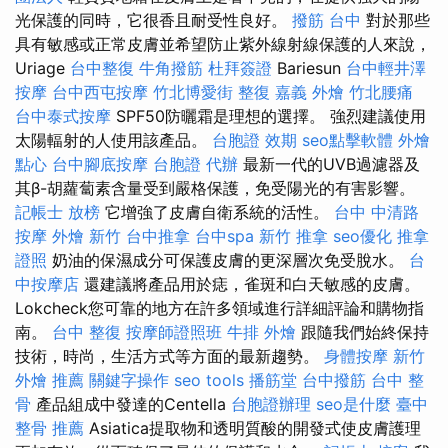
光保護的同時，它很香且耐受性良好。
撥筋 台中
對於那些
具有敏感或正常皮膚並希望防止紫外線射線保護的人來說，
Uriage
台中整復
牛角撥筋
杜拜簽證
Bariesun
台中輕井澤
按摩
台中西屯按摩
竹北博愛街 整復
嘉義 外燴
竹北腰痛
台中泰式按摩
SPF50防曬霜是理想的選擇。 強烈建議使用
太陽輻射的人使用該產品。
台胞證 效期
seo點擊軟體
外燴
點心
台中腳底按摩
台胞證 代辦
最新一代的UVB過濾器及
其β-胡蘿蔔素含量受到嚴格保護，免受陽光的有害影響。
記帳士 放榜
它增強了皮膚自衛系統的活性。
台中 中清路
按摩
外燴 新竹
台中推拿
台中spa
新竹 推拿
seo優化
推拿
證照
奶油的保濕成分可保護皮膚的更深層次免受脫水。
台
中按摩店
還建議將產品用於痣，雀斑和白天敏感的皮膚。
Lokcheck您可靠的地方在許多領域進行詳細評論和購物指
南。
台中 整復
按摩師證照班
牛排 外燴
跟隨我們始終保持
技術，時尚，生活方式等方面的最新趨勢。
身體按摩
新竹
外燴 推薦
關鍵字操作
seo tools
播筋堂
台中撥筋
台中 整
骨
產品組成中發達的Centella
台胞證辦理
seo是什麼
臺中
整骨 推薦
Asiatica提取物和透明質酸的開發式使皮膚護理