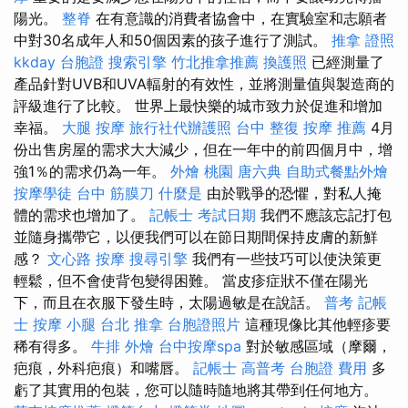
陽光。
整脊
在有意識的消費者協會中，在實驗室和志願者
中對30名成年人和50個因素的孩子進行了測試。
推拿 證照
kkday 台胞證
搜索引擎
竹北推拿推薦
換護照
已經測量了
產品針對UVB和UVA輻射的有效性，並將測量值與製造商的
評級進行了比較。 世界上最快樂的城市致力於促進和增加
幸福。
大腿 按摩
旅行社代辦護照
台中 整復
按摩 推薦
4月
份出售房屋的需求大大減少，但在一年中的前四個月中，增
強1％的需求仍為一年。
外燴 桃園
唐六典
自助式餐點外燴
按摩學徒
台中 筋膜刀
什麼是
由於戰爭的恐懼，對私人掩
體的需求也增加了。
記帳士 考試日期
我們不應該忘記打包
並隨身攜帶它，以便我們可以在節日期間保持皮膚的新鮮
感？
文心路 按摩
搜尋引擎
我們有一些技巧可以使決策更
輕鬆，但不會使背包變得困難。 當皮疹症狀不僅在陽光
下，而且在衣服下發生時，太陽過敏是在說話。
普考 記帳
士
按摩 小腿
台北 推拿
台胞證照片
這種現像比其他輕疹要
稀有得多。
牛排 外燴
台中按摩spa
對於敏感區域（摩爾，
疤痕，外科疤痕）和嘴唇。
記帳士 高普考
台胞證 費用
多
虧了其實用的包裝，您可以隨時隨地將其帶到任何地方。