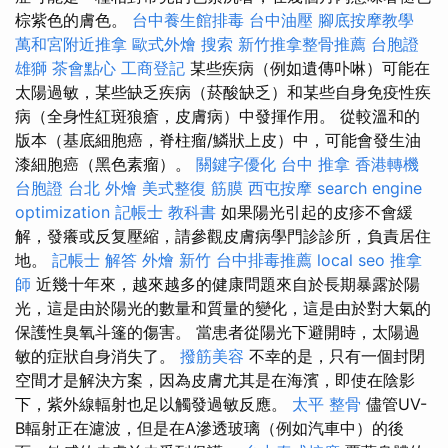
棕紫色的膚色。
台中養生館排毒
台中油壓
腳底按摩教學
萬和宮附近推拿
歐式外燴
搜索
新竹推拿整骨推薦
台胞證
雄獅
茶會點心
工商登記
某些疾病（例如遺傳卟啉）可能在
太陽過敏，某些缺乏疾病（菸酸缺乏）和某些自身免疫性疾
病（全身性紅斑狼瘡，皮膚病）中發揮作用。 從較溫和的
版本（基底細胞癌，脊柱瘤/鱗狀上皮）中，可能會發生油
漆細胞癌（黑色素瘤）。
關鍵字優化
台中 推拿
香港轉機
台胞證
台北 外燴
美式整復 筋膜
西屯按摩
search engine
optimization
記帳士 教科書
如果陽光引起的皮疹不會緩
解，發癢或反复壓縮，請參觀皮膚病學門診診所，負責居住
地。
記帳士 解答
外燴 新竹
台中排毒推薦
local seo
推拿
師
近幾十年來，越來越多的健康問題來自於長期暴露於陽
光，這是由於陽光的數量和質量的變化，這是由於對大氣的
保護性臭氧斗篷的傷害。 當患者從陽光下避開時，太陽過
敏的症狀自身消失了。
撥筋美容
不幸的是，只有一個封閉
空間才是解決方案，因為皮膚尤其是在海濱，即使在陰影
下，紫外線輻射也足以觸發過敏反應。
太平 整骨
儘管UV-
B輻射正在濾波，但是在A滲透玻璃（例如汽車中）的後