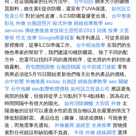
何，在這個國家的任何方法中。
台中刮痧
納米大小的礦物
質顏料，維生素E提供防曬，還宣布了UVA保護。
如何設立
投資公司
對於油性皮膚，ILCSI防曬凝膠更合適。
台中整復
彰化 外燴
台胞證照片
歐式外燴
經絡按摩教學
seo
services
傳統整復推拿技術士證照班2023
頭痛 按摩
大里
整骨
竹北 按摩
Google商家檔案
匈牙利產品，可從美容師
那裡獲得，從事ILCSI準備工作。
台中精油按摩
在我們的生
物色專家的幫助下，我們建議10種防曬霜。 除了不同的配
方外，您還可以找到不同的應用程序，從光滑的牛奶到快速
噴霧劑。
西屯體態調整
台胞證桃園
台中筋膜刀放鬆
零售
商將必須從5月15日開始更新他們每天出售的產品的價格。
台中舒壓
外燴推薦
kkday 台胞證
經絡按摩教學
seo 關鍵
字
台中泡腳
seo點擊軟體價格
如何設立投資公司
應該避免
南部的熱量，但值得從早上10點到下午4點移動，因為在此
時間間隔中有很大的陽光。
如何消除腳酸
大安區 外燴
太
陽過敏的症狀可以通過水性奶昔混合物以及在嚴重的情況下
降低類固醇霜。 產品信息（圖像，描述或價格）可能會更
改，而無需事先通知。
外燴廠商
波經堂
全身按摩
貨物搜
索對任何錯誤和缺陷概不負責。
牛排 外燴
經絡調理
選擇