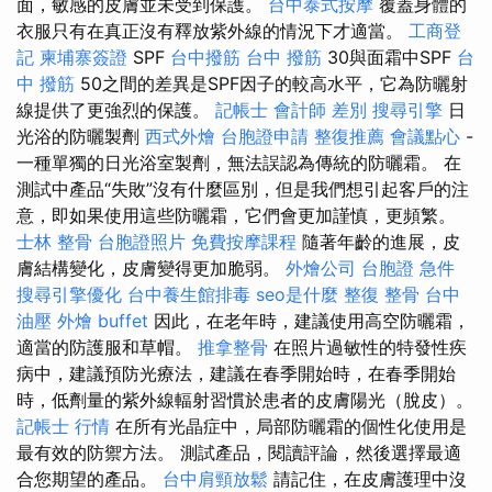
面，敏感的皮膚並未受到保護。
台中泰式按摩
覆蓋身體的
衣服只有在真正沒有釋放紫外線的情況下才適當。
工商登
記
柬埔寨簽證
SPF
台中撥筋
台中 撥筋
30與面霜中SPF
台
中 撥筋
50之間的差異是SPF因子的較高水平，它為防曬射
線提供了更強烈的保護。
記帳士 會計師 差別
搜尋引擎
日
光浴的防曬製劑
西式外燴
台胞證申請
整復推薦
會議點心
-
一種單獨的日光浴室製劑，無法誤認為傳統的防曬霜。 在
測試中產品“失敗”沒有什麼區別，但是我們想引起客戶的注
意，即如果使用這些防曬霜，它們會更加謹慎，更頻繁。
士林 整骨
台胞證照片
免費按摩課程
隨著年齡的進展，皮
膚結構變化，皮膚變得更加脆弱。
外燴公司
台胞證 急件
搜尋引擎優化
台中養生館排毒
seo是什麼
整復 整骨
台中
油壓
外燴 buffet
因此，在老年時，建議使用高空防曬霜，
適當的防護服和草帽。
推拿整骨
在照片過敏性的特發性疾
病中，建議預防光療法，建議在春季開始時，在春季開始
時，低劑量的紫外線輻射習慣於患者的皮膚陽光（脫皮）。
記帳士 行情
在所有光晶症中，局部防曬霜的個性化使用是
最有效的防禦方法。 測試產品，閱讀評論，然後選擇最適
合您期望的產品。
台中肩頸放鬆
請記住，在皮膚護理中沒