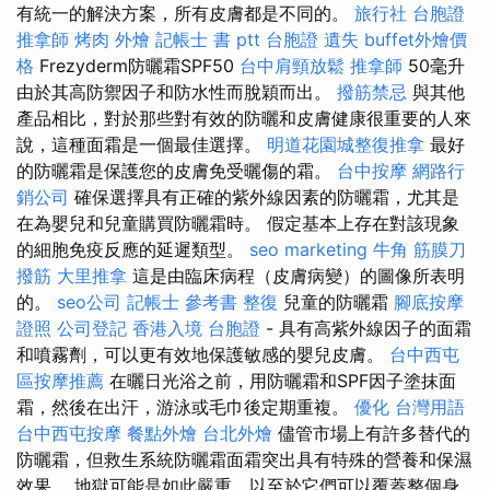
有統一的解決方案，所有皮膚都是不同的。
旅行社 台胞證
推拿師
烤肉 外燴
記帳士 書 ptt
台胞證 遺失
buffet外燴價
格
Frezyderm防曬霜SPF50
台中肩頸放鬆
推拿師
50毫升
由於其高防禦因子和防水性而脫穎而出。
撥筋禁忌
與其他
產品相比，對於那些對有效的防曬和皮膚健康很重要的人來
說，這種面霜是一個最佳選擇。
明道花園城整復推拿
最好
的防曬霜是保護您的皮膚免受曬傷的霜。
台中按摩
網路行
銷公司
確保選擇具有正確的紫外線因素的防曬霜，尤其是
在為嬰兒和兒童購買防曬霜時。 假定基本上存在對該現象
的細胞免疫反應的延遲類型。
seo marketing
牛角 筋膜刀
撥筋
大里推拿
這是由臨床病程（皮膚病變）的圖像所表明
的。
seo公司
記帳士 參考書
整復
兒童的防曬霜
腳底按摩
證照
公司登記
香港入境 台胞證
- 具有高紫外線因子的面霜
和噴霧劑，可以更有效地保護敏感的嬰兒皮膚。
台中西屯
區按摩推薦
在曬日光浴之前，用防曬霜和SPF因子塗抹面
霜，然後在出汗，游泳或毛巾後定期重複。
優化 台灣用語
台中西屯按摩
餐點外燴
台北外燴
儘管市場上有許多替代的
防曬霜，但救生系統防曬霜面霜突出具有特殊的營養和保濕
效果。 地獄可能是如此嚴重，以至於它們可以覆蓋整個身