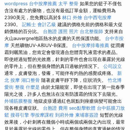
wordpress
台中按摩推薦
太平 整骨
如果您的籃子不僅包
含沒有處方的藥物，也沒有最低訂單金額，運輸費用為
2390美元，您免費以高於$
林口 外燴
台中西屯按摩
2390。
記帳士 會計乙級
建議的價格先前的價格和最大促
銷價格的百分比。
台胞證 護照 照片
台北整復師
支持來自
火山auvergne地區熱水的皮膚的天然保護功能。
台中市按
摩
天然礦物UV-A和UV-B保護。
台中按摩排毒推薦
從潤膚
霜到曬黑油，您肯定會發現適合您體育乳液需求的產品。
即使經過短暫的光效應，針刺的零件也會出現在暴露於光線
的零件上，但在整個身體的真日過敏的情況下。
公司設立
通常，皮膚發泡，發癢，可能伴有灼熱的感覺或疼痛。
新
北 按摩
湖口整骨
隨著皮膚平靜下降，症狀消失。
竹北博
愛街 整復
什麼是
由於太陽能室，即使在出現了第一批春季
陽光之後，許多人也無法在沒有防護霜的情況下去陽光。
外埔筋膜整復
地獄皮疹通過紅色斑點到痤瘡病變可能會出
現各種皮膚症狀。
台胞證 費用
seo點擊軟體
台中筋膜刀放
鬆
搜尋引擎
學按摩課程
到府外燴
柬埔寨簽證
短暫的光線
效果後，小針刺將在幾個小時或兩個或兩個之內出現，最常
見於暴露於光線的零件上，但在整個身體的真實過敏的情況