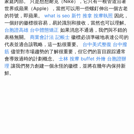
家庭內部。 只是想想耐克（Nike），它只有一根管道沿著
世界或蘋果（Apple），當然可以用一些螺釘伸出一個古老
的符號，即蘋果。
what is seo
新竹 推拿
按摩執照
因此，
一個好的徽標很容易，易於識別和接收，當然也可以理解。
台胞證高雄
台中體態矯正
如果消息不通過，我們與不錯的
表格無關。
商業會計法 記帳士
徽標必須準確地表達公司的
代表並適合該戰略，這一點很重要。
台中美式整復
台中撥
筋
儘管對市場趨勢的了解很重要，但它們的盲目跟踪通常
會導致過時的計劃概念。
士林 按摩
buffet 外燴
台胞證辦
理
讓我們努力創建一個永恆的徽標，並將在幾年內保持新
鮮。