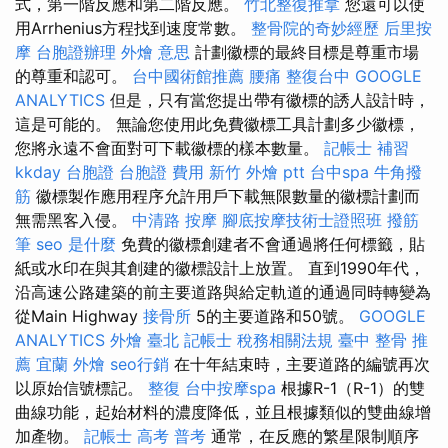
式，第一階反應和第二階反應。
竹北整復推拿
您還可以使
用Arrhenius方程找到速度常數。
整骨院的奇妙經歷
后里按
摩
台胞證辦理
外燴 意思
計劃徽標的最終目標是尊重市場
的尊重和認可。
台中國術館推薦
腰痛
整復台中
GOOGLE
ANALYTICS
但是，只有當您提出帶有徽標的誘人設計時，
這是可能的。 無論您使用此免費徽標工具計劃多少徽標，
您將永遠不會面對可下載徽標的樣本數量。
記帳士 補習
kkday 台胞證
台胞證 費用
新竹 外燴 ptt
台中spa
牛角撥
筋
徽標製作應用程序允許用戶下載無限數量的徽標計劃而
無需黑客入侵。
中清路 按摩
腳底按摩技術士證照班
撥筋
筆
seo 是什麼
免費的徽標創建者不會通過將任何標籤，貼
紙或水印在與其創建的徽標設計上放置。 直到1990年代，
沿高速公路建築的前主要道路與給定軌道的通過同時轉變為
從Main Highway
接骨所
5的主要道路和50號。
GOOGLE
ANALYTICS
外燴 臺北
記帳士 稅務相關法規
臺中 整骨 推
薦
宜蘭 外燴
seo行銷
在十年結束時，主要道路的編號再次
以原始信號標記。
整復
台中按摩spa
根據R-1（R-1）的雙
曲線功能，起始材料的濃度降低，並且根據類似的雙曲線增
加產物。
記帳士 高考 普考
通常，在反應的繁星限制順序