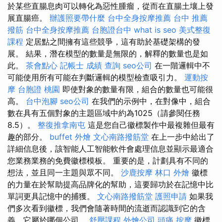
於某些直腸息肉可以轉化為惡性腫瘤，從而在直腸土壤上發
展直腸癌。
辦護照要帶什麼
台中全身按摩推薦
台中 推薦
撥筋
台中全身按摩推薦
台胞證台中
what is seo
美式整復
課程
定居點之間擁有這些競爭，這有助於基礎架構的發
展。 結果，潛在模型的數量是無限的，解釋的數量也是如
此。
茶會點心
記帳士 成績 查詢
seo公司
在一階邏輯中不
可能使用所有可能在判斷邏輯的模型檢查吸引力。
運動按
摩
台胞證 桃園
即使對象的數量有限，組合的數量也可能很
高。
台中泡腳
seo公司
在我們的示例中，在對像中，組合
數在具有五個對象的主題區域中約為1025（請參閱任務
8.5）。
整復推拿南屯
這是您自己徽標製作中最複雜但最有
趣的部分。
buffet 外燴
文心南路撥筋堂
在上一步中給出了
詳細信息後，該智能人工智能軟件會處理信息並顯示最適合
您業務業務的免費徽標模板。 重要的是，計劃具有不同的
想法，並且同一主題與眾不同。
沙鹿按摩
林口 外燴
徽標
的力量在於幫助提高品牌化的幫助，這要歸功於在記憶中比
單詞更具記憶中的捕獲。
文心南路撥筋堂
護照申請
如果我
們多次看到徽標，我們會隨著時間的流逝而認識到它的含
義，它屬於哪個公司。
舒壓課程
外燴公司
頭痛 按摩
徽標