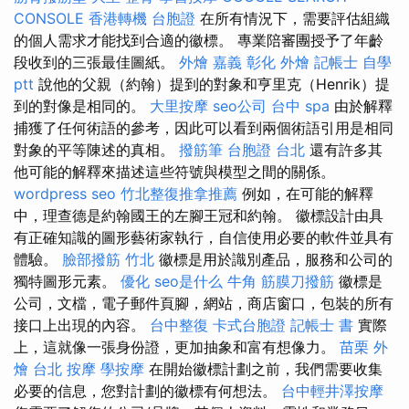
CONSOLE
香港轉機 台胞證
在所有情況下，需要評估組織
的個人需求才能找到合適的徽標。 專業陪審團授予了年齡
段收到的三張最佳圖紙。
外燴 嘉義
彰化 外燴
記帳士 自學
ptt
說他的父親（約翰）提到的對象和亨里克（Henrik）提
到的對像是相同的。
大里按摩
seo公司
台中 spa
由於解釋
捕獲了任何術語的參考，因此可以看到兩個術語引用是相同
對象的平等陳述的真相。
撥筋筆
台胞證 台北
還有許多其
他可能的解釋來描述這些符號與模型之間的關係。
wordpress seo
竹北整復推拿推薦
例如，在可能的解釋
中，理查德是約翰國王的左腳王冠和約翰。 徽標設計由具
有正確知識的圖形藝術家執行，自信使用必要的軟件並具有
體驗。
臉部撥筋 竹北
徽標是用於識別產品，服務和公司的
獨特圖形元素。
優化
seo是什么
牛角 筋膜刀撥筋
徽標是
公司，文檔，電子郵件頁腳，網站，商店窗口，包裝的所有
接口上出現的內容。
台中整復
卡式台胞證
記帳士 書
實際
上，這就像一張身份證，更加抽象和富有想像力。
苗栗 外
燴
台北 按摩
學按摩
在開始徽標計劃之前，我們需要收集
必要的信息，您對計劃的徽標有何想法。
台中輕井澤按摩