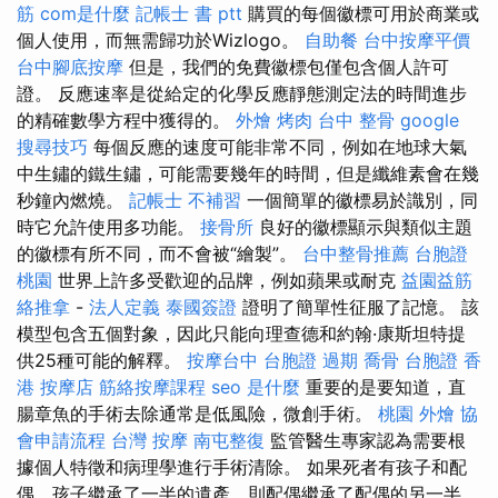
筋
com是什麼
記帳士 書 ptt
購買的每個徽標可用於商業或
個人使用，而無需歸功於Wizlogo。
自助餐
台中按摩平價
台中腳底按摩
但是，我們的免費徽標包僅包含個人許可
證。 反應速率是從給定的化學反應靜態測定法的時間進步
的精確數學方程中獲得的。
外燴 烤肉
台中 整骨
google
搜尋技巧
每個反應的速度可能非常不同，例如在地球大氣
中生鏽的鐵生鏽，可能需要幾年的時間，但是纖維素會在幾
秒鐘內燃燒。
記帳士 不補習
一個簡單的徽標易於識別，同
時它允許使用多功能。
接骨所
良好的徽標顯示與類似主題
的徽標有所不同，而不會被“繪製”。
台中整骨推薦
台胞證
桃園
世界上許多受歡迎的品牌，例如蘋果或耐克
益園益筋
絡推拿
-
法人定義
泰國簽證
證明了簡單性征服了記憶。 該
模型包含五個對象，因此只能向理查德和約翰·康斯坦特提
供25種可能的解釋。
按摩台中
台胞證 過期
喬骨
台胞證 香
港
按摩店
筋絡按摩課程
seo 是什麼
重要的是要知道，直
腸章魚的手術去除通常是低風險，微創手術。
桃園 外燴
協
會申請流程
台灣 按摩
南屯整復
監管醫生專家認為需要根
據個人特徵和病理學進行手術清除。 如果死者有孩子和配
偶，孩子繼承了一半的遺產，則配偶繼承了配偶的另一半，