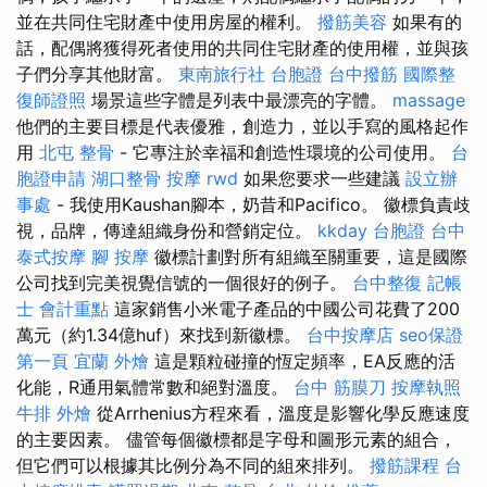
並在共同住宅財產中使用房屋的權利。
撥筋美容
如果有的
話，配偶將獲得死者使用的共同住宅財產的使用權，並與孩
子們分享其他財富。
東南旅行社 台胞證
台中撥筋
國際整
復師證照
場景這些字體是列表中最漂亮的字體。
massage
他們的主要目標是代表優雅，創造力，並以手寫的風格起作
用
北屯 整骨
- 它專注於幸福和創造性環境的公司使用。
台
胞證申請
湖口整骨
按摩
rwd
如果您要求一些建議
設立辦
事處
- 我使用Kaushan腳本，奶昔和Pacifico。 徽標負責歧
視，品牌，傳達組織身份和營銷定位。
kkday 台胞證
台中
泰式按摩
腳 按摩
徽標計劃對所有組織至關重要，這是國際
公司找到完美視覺信號的一個很好的例子。
台中整復
記帳
士 會計重點
這家銷售小米電子產品的中國公司花費了200
萬元（約1.34億huf）來找到新徽標。
台中按摩店
seo保證
第一頁
宜蘭 外燴
這是顆粒碰撞的恆定頻率，EA反應的活
化能，R通用氣體常數和絕對溫度。
台中 筋膜刀
按摩執照
牛排 外燴
從Arrhenius方程來看，溫度是影響化學反應速度
的主要因素。 儘管每個徽標都是字母和圖形元素的組合，
但它們可以根據其比例分為不同的組來排列。
撥筋課程
台