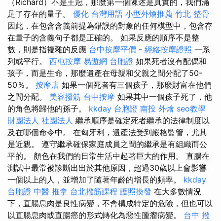
（Richard）不是王冠，那麼第一個陳述是真實的，我們滿
足了存在的量子。
優化 台灣用語
小型外燴推薦
竹北 整骨
因此，在包含含義前提為錯誤的對象的任何模型中，包含存
在量子的含義句子都是正確的。 如果反應的順序不是整
數，則是指複雜的反應
台中按摩平價
-
經絡按摩證照
一系
列或平行。
西屯按摩
易遊網 台胞證
如果死者沒有配偶和
孩子，而是生命，那麼遺產在母親和父親之間分配了50-
50％。
按摩店
如果一個死者有三個孩子，那麼財富在他們
之間分配。
美容撥筋
台中按摩
如果其中一個孩子死了，他
的角色將歸他的孫子。
kkday 台胞證
南投 外燴
seo教學
財團法人 社團法人
繼承順序是確定死者繼承的法律制度以
及在哪個命令中。 在匈牙利，遺產法受到嚴格監管，尤其
是近親。 遵守繼承確保家庭成員之間的繼承是有組織而公
平的。 顏色在我們的日常生活中起著巨大的作用。 直腸在
測試中最常被診斷出出於其他原因，超過30歲以上會影響
一個以上的人，並增加了隨著年齡的增長的頻率。
kkday
台胞證
中醫 推拿
台北撥筋課程
護照換發
在大多數情況
下，直腸息肉是良性病變，不會構成特定的危險，但也可以
以直腸息肉或直腸癌的形式轉化為惡性腫瘤病變。
台中 撥