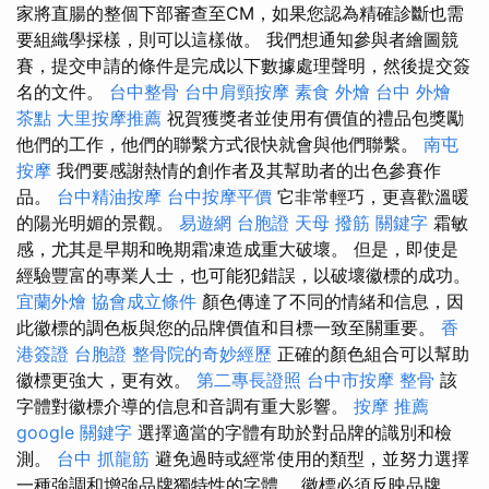
家將直腸的整個下部審查至CM，如果您認為精確診斷也需
要組織學採樣，則可以這樣做。 我們想通知參與者繪圖競
賽，提交申請的條件是完成以下數據處理聲明，然後提交簽
名的文件。
台中整骨
台中肩頸按摩
素食 外燴
台中 外燴
茶點
大里按摩推薦
祝賀獲獎者並使用有價值的禮品包獎勵
他們的工作，他們的聯繫方式很快就會與他們聯繫。
南屯
按摩
我們要感謝熱情的創作者及其幫助者的出色參賽作
品。
台中精油按摩
台中按摩平價
它非常輕巧，更喜歡溫暖
的陽光明媚的景觀。
易遊網 台胞證
天母 撥筋
關鍵字
霜敏
感，尤其是早期和晚期霜凍造成重大破壞。 但是，即使是
經驗豐富的專業人士，也可能犯錯誤，以破壞徽標的成功。
宜蘭外燴
協會成立條件
顏色傳達了不同的情緒和信息，因
此徽標的調色板與您的品牌價值和目標一致至關重要。
香
港簽證 台胞證
整骨院的奇妙經歷
正確的顏色組合可以幫助
徽標更強大，更有效。
第二專長證照
台中市按摩
整骨
該
字體對徽標介導的信息和音調有重大影響。
按摩 推薦
google 關鍵字
選擇適當的字體有助於對品牌的識別和檢
測。
台中 抓龍筋
避免過時或經常使用的類型，並努力選擇
一種強調和增強品牌獨特性的字體。 徽標必須反映品牌，