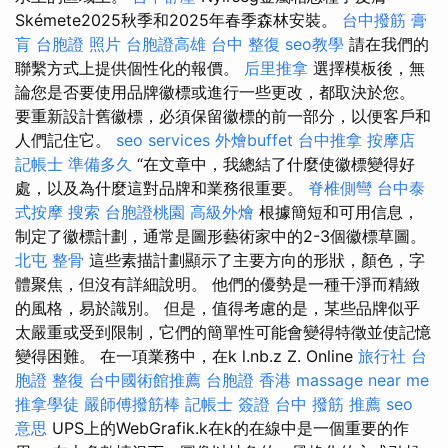
Skémete2025秋季和2025年春季森林安裝。
台中撥筋
膏
肓
台胞證 照片
台胞證高雄
台中 整復
seo教學
請在我們的
聯繫方式上提供個性化的報價。
后里推拿
選擇模板後，無
論您是否要使用品牌徽標或進行一些更改，都取決於您。
要重新設計舊徽標，必須保留徽標的前一部分，以便客戶和
人們記住它。
seo services
外燴buffet
台中推拿
按摩店
記帳士 準備多久
“在文章中，我總結了什麼使徽標變得好
處，以及為什麼這對品牌和業務很重要。
脊椎側彎
台中泰
式按摩
搜索
台胞證桃園
高級外燴
根據簡短和可用信息，
制定了徽標計劃，通常是圖形藝術家中的2-3個徽標草圖。
北屯 整骨
這些素描計劃顯示了主要方向的形狀，顏色，字
體聚焦，但沒有詳細說明。 他們的優勢是一種干淨而精緻
的風格，易於識別。 但是，值得考慮的是，某些品牌似乎
太嚴重或受到限制，它們的簡單性可能會變得特徵並使記憶
變得困難。 在一項業務中，在k l.nb.z Z. Online
旅行社 台
胞證
整復
台中國術館推薦
台胞證 香港
massage near me
推拿學徒
嚴師傅撥筋棒
記帳士 簽證
台中 撥筋 推薦
seo
意思
UPS上的WebGrafik.k在k的在線中是一個重要的作