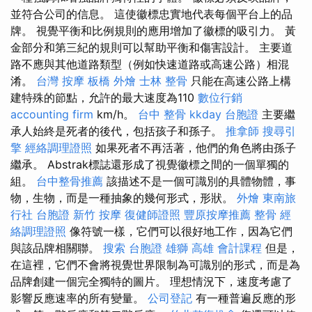
並符合公司的信息。 這使徽標忠實地代表每個平台上的品
牌。 視覺平衡和比例規則的應用增加了徽標的吸引力。 黃
金部分和第三紀的規則可以幫助平衡和傷害設計。 主要道
路不應與其他道路類型（例如快速道路或高速公路）相混
淆。
台灣 按摩
板橋 外燴
士林 整骨
只能在高速公路上構
建特殊的節點，允許的最大速度為110
數位行銷
accounting firm
km/h。
台中 整骨
kkday 台胞證
主要繼
承人始終是死者的後代，包括孩子和孫子。
推拿師
搜尋引
擎
經絡調理證照
如果死者不再活著，他們的角色將由孫子
繼承。 Abstrak標誌還形成了視覺徽標之間的一個單獨的
組。
台中整骨推薦
該描述不是一個可識別的具體物體，事
物，生物，而是一種抽象的幾何形式，形狀。
外燴
東南旅
行社 台胞證
新竹 按摩
復健師證照
豐原按摩推薦
整骨
經
絡調理證照
像符號一樣，它們可以很好地工作，因為它們
與該品牌相關聯。
搜索
台胞證 雄獅
高雄 會計課程
但是，
在這裡，它們不會將視覺世界限制為可識別的形式，而是為
品牌創建一個完全獨特的圖片。 理想情況下，速度考慮了
影響反應速率的所有變量。
公司登記
有一種普遍反應的形