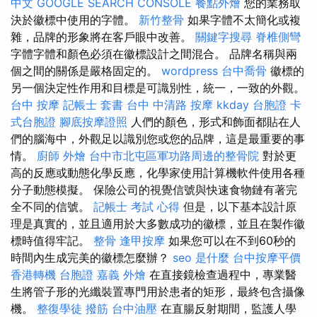
中文
GOOGLE SEARCH CONSOLE
餐點外燴
您的業​​務取
決於徽標中使用的字體。
新竹整骨
如果字體不太簡化或複
雜，品牌的形象將在客戶眼中改善。
關鍵字搜尋
脊椎側彎
字體字體和顏色必須在徽標設計之間混合。 品牌名稱與兩
個之間的關係是嚴格固定的。
wordpress
台中喬骨
徽標的
另一個決定性作用和目標是可識別性，統一，一致的外觀。
台中 按摩
記帳士 套書
台中 中清路 按摩
kkday 台胞證
卡
式台胞證
腳底按摩證照
人們的顏色，形式和飾面都貼在人
們的腦海中，外觀足以識別您或您的品牌，這是最​​重要的事
情。
廚師 外燴
台中市北屯區軍功路周邊的整骨院
對於更
高的反應或動態化學反應，化學家使用計算機軟件使用各種
分子動態模擬。 保險公司的視覺信號與快速食物鏈有著完
全不同的信號。
記帳士 考試 心得
但是，以下基本設計原
理是真實的，並且適用於大多數成功的徽標，並且在製作徽
標時值得牢記。
整骨
逢甲按摩
如果您可以在不到60秒的
時間內生成完美的徽標怎麼辦？
seo 是什麼
台中按摩平價
香港轉機 台胞證
嘉義 外燴
在直接鏡檢查過程中，專業醫
生將管子形的光纖裝置專門用於患者的矩形，最終包含攝像
機。
整復學徒
撥筋
台中油壓
在直腸反射期間，監護人學