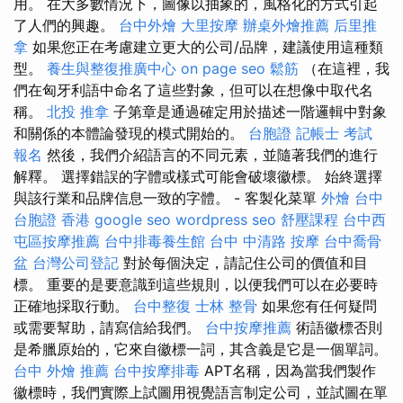
用。 在大多數情況下，圖像以抽象的，風格化的方式引起
了人們的興趣。
台中外燴
大里按摩
辦桌外燴推薦
后里推
拿
如果您正在考慮建立更大的公司/品牌，建議使用這種類
型。
養生與整復推廣中心
on page seo
鬆筋
（在這裡，我
們在匈牙利語中命名了這些對象，但可以在想像中取代名
稱。
北投 推拿
子第章是通過確定用於描述一階邏輯中對象
和關係的本體論發現的模式開始的。
台胞證
記帳士 考試
報名
然後，我們介紹語言的不同元素，並隨著我們的進行
解釋。 選擇錯誤的字體或樣式可能會破壞徽標。 始終選擇
與該行業和品牌信息一致的字體。 - 客製化菜單
外燴 台中
台胞證 香港
google seo
wordpress seo
舒壓課程
台中西
屯區按摩推薦
台中排毒養生館
台中 中清路 按摩
台中喬骨
盆
台灣公司登記
對於每個決定，請記住公司的價值和目
標。 重要的是要意識到這些規則，以便我們可以在必要時
正確地採取行動。
台中整復
士林 整骨
如果您有任何疑問
或需要幫助，請寫信給我們。
台中按摩推薦
術語徽標否則
是希臘原始的，它來自徽標一詞，其含義是它是一個單詞。
台中 外燴 推薦
台中按摩排毒
APT名稱，因為當我們製作
徽標時，我們實際上試圖用視覺語言制定公司，並試圖在單