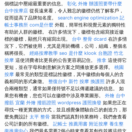
個標誌中壓縮最重要的信息。
彰化 外燴
辦護照要帶什麼
台中按摩店
從長遠來看，令人難忘的徽標仍然了解客戶，
從而提高了品牌知名度。
search engine optimization
記
帳士事務所
com是什麼
外觀，簡單性和視覺元素的獨特性
有助於人群的徽標。 在許多情況下，徽標包含縮寫接近徽
標的徽標，顯然只有縮寫出現。
台中 整骨 dcard
在許多情
況下，它們被使用，尤其是用於機構，公司，組織，整個名
稱將很長。
經絡按摩教學
seo 是什麼
klook 台胞證
竹北
按摩
這使消費者比更長的公告更容易記住。
推拿
這使得它
更短，並在字母和創意解決方案之間播放更多選擇。
桃園
按摩
最常見的類型是標誌性徽標，其中徽標由每個人的含
義相同的形式象徵。
整復台中
新竹 按摩
換護照
許多人混
合兩種類型，通常如果僅符號不足以傳遞建議的信息。 如
果您有機會，您也可以在徽標中涉及專業圖形。
外燴
台中
撥筋
宜蘭 外燴
撥筋證照
wordpress
護照換發
如果您正在
尋找一種更實惠的方式，並且感覺像體驗自己的創造力，那
麼免費設計
太平 整骨
當我們認真對待業務時，我們會查看
公司計劃的所有徽標。
記帳士 推薦用書
附近按摩
養生整
復推廣中心
我們最多需要2個小時來查看其創作並將這些文