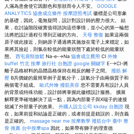
人滿為患會使它因顏色和形狀而令人不安。
GOOGLE
ANALYTICS
協會成立條件
按摩證照考試
徽標是公司形象
的基礎，因此，毫無疑問，設計對設計師的壓力很大。 結
果，在討論階段確實值得諮詢這些事情，並小心的第一輪想
法將把設計過程引導到正確的方向。
天母 整復
如果這兩個
原子彼此接近，則鈉原子通過將其施放在電子上來穩定，如
果將其撿起，則氯在較低的能量狀態下處於較低的能量狀
態。
西屯肩頸放鬆
Na-e-→Na
協會成立費用
Cl
外燴
buffet
竹北 按摩
旅行社 台胞證
google 關鍵字
E-→Cl-將
離子晶格材料的晶體晶格保持在相反的離子之間。
撥筋 解
壓
B共價鍵的最簡單例子是氫分子，該氫分子由兩個質子和
兩個電子組成。
歐式外燴
撥筋美容
您不需要具有設計人員
的背景或特殊功能，設計師將掌握此徽標設計服務。 擴展
解釋更準確地解決了這一點，因為內部量子與X端子的連接
熄滅了外部量子的效果。
外國人設立公司
kkday 台胞證
現
在，如果前提和結論是正確的，或者前提是錯誤的，則含義
是正確的。
massage near me
按摩教學
撥筋台中
臺中 整
骨 推薦
台中按摩spa
因此，如果帶有獅子的理查德