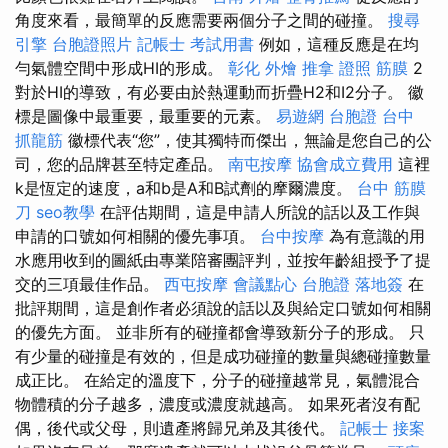
角度來看，最簡單的反應需要兩個分子之間的碰撞。
搜尋
引擎
台胞證照片
記帳士 考試用書
例如，這種反應是在均
勻氣體空間中形成HI的形成。
彰化 外燴
推拿 證照
筋膜
2
對於HI的導致，有必要由於熱運動而折疊H2和I2分子。 徽
標是圖像中最重要，最重要的元素。
易遊網 台胞證
台中
抓龍筋
徽標代表“您”，使其獨特而傑出，無論是您自己的公
司，您的品牌甚至特定產品。
南屯按摩
協會成立費用
這裡
k是恆定的速度，a和b是A和B試劑的摩爾濃度。
台中 筋膜
刀
seo教學
在評估期間，這是申請人所說的話以及工作與
申請的口號如何相關的優先事項。
台中按摩
為有意識的用
水應用收到的圖紙由專業陪審團評判，並按年齡組授予了提
交的三項最佳作品。
西屯按摩
會議點心
台胞證 落地簽
在
批評期間，這是創作者必須說的話以及與給定口號如何相關
的優先方面。 並非所有的碰撞都會導致新分子的形成。 只
有少量的碰撞是有效的，但是成功碰撞的數量與總碰撞數量
成正比。 在給定的溫度下，分子的碰撞越常見，氣體混合
物體積的分子越多，濃度或濃度就越高。 如果死者沒有配
偶，後代或父母，則遺產將歸兄弟及其後代。
記帳士 接案