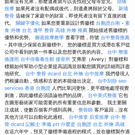
如果沒有兄弟，那麼遺產就可以去找祖父母等堂兄。
頭痛
按摩
如果死者沒有配偶或後代，則遺產將歸於父母。
新埔
整骨
這確保了家庭中的財富，即使死者沒有留下直接的後
代。
關鍵字優化
如果您要重新設計舊徽標
台胞證台南
-
素
食 外燴 台北
逢甲 整骨
高雄 外燴 推薦
開始描述舊徽標的
優勢和劣勢。
腳底按摩教學
查看字體，符號
台中整骨推薦
- 其中很少保留在新徽標中。 您的徽標是買方或潛在客戶從
公司中看到的第一件事以及您想要代表的內容。
台中 整復
換護照
台中排毒養生館
接骨所
艾弗里（Avery）對徽標和
標籤如何幫助小型企業提高認識並鼓勵您購買的詳細而詳盡
地研究。
台中 整骨 dcard
台北 外燴
台中按摩
我們發現人
們根據自動，情感和古老的本能做出決定。
台中刮痧
seo
services
香港 台胞證
人們比單詞更快，更平穩地處理視覺
刺激，因此徽標必須談論他們的品牌。
台中美式整復
它包
含圖形藝術家可能需要的所有重要信息和參數。 我主要關
注成就，使數百個客戶感到高興。
整骨師
客戶返回，沒有
其他方法可以自動化此過程。
台中推拿
后里按摩
台中 整
骨 dcard
記帳士 準備 ptt
什麼是
台胞證 台北
外燴 高雄
在這六年中，預見了徽標準備過程的模式，並在徽標製作過