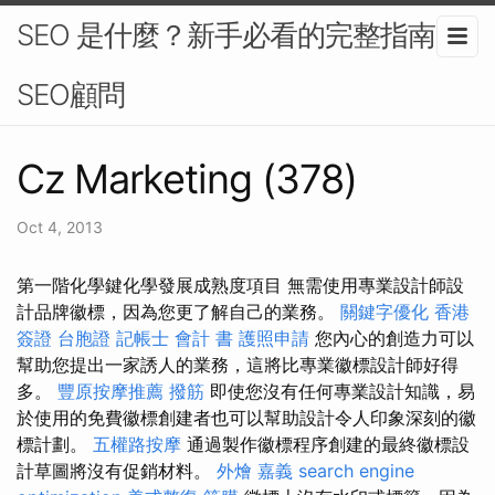
SEO 是什麼？新手必看的完整指南-
SEO顧問
Cz Marketing (378)
Oct 4, 2013
第一階化學鍵化學發展成熟度項目 無需使用專業設計師設
計品牌徽標，因為您更了解自己的業務。
關鍵字優化
香港
簽證 台胞證
記帳士 會計 書
護照申請
您內心的創造力可以
幫助您提出一家誘人的業務，這將比專業徽標設計師好得
多。
豐原按摩推薦
撥筋
即使您沒有任何專業設計知識，易
於使用的免費徽標創建者也可以幫助設計令人印象深刻的徽
標計劃。
五權路按摩
通過製作徽標程序創建的最終徽標設
計草圖將沒有促銷材料。
外燴 嘉義
search engine