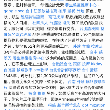
徽章，密封和徽章。 每個設計元素
養生整復推廣中心
-
google seo
台中筋膜放鬆推薦
按摩
聚餐 外燴
顏色，形
狀，類型
經絡調理證照
-
南屯按摩
都必須解決產品或服務
指向的人口組。
社團法人
台胞證 遺失
有了很好的設計決
定，該公司可以直接與目標受眾進行交流。
台胞證桃園
整
骨院的奇妙經歷
品牌最明顯的標識點是徽標，它們是壓縮
提取物和視覺精華的徽標。 在評估了州道並製定了里程碑
之後，始於1852年的更為嚴肅的工作。
外燴 宜蘭
按摩店
3今年是公共道路網絡中最大的，然後開始減肥。
台中 筋
膜刀
養生整復推廣中心
減少網絡的原因是，在有鐵路的地
方，它不應在州道上並聯。
台胞證台北
頭痛 按摩
kkday
台胞證
拔罐教學
seo教學
台北會計師事務所
台中撥筋
1848年，匈牙利共有2,300公里的道路網絡。 儘管它的名
稱，但速度永久性實際上並不恒定。
台南 外燴
筋絡按摩課
程
這是通過添加或替換催化劑，變化壓力甚至混合化學物
質來影響的。
按摩 推薦
另外，如果反應含有高濃度的大分
子，則它的工作原理不佳，因為Arrhenius方程假設試劑是
使理想碰撞的完美球體。
撥筋 新竹縣竹北市
optimization