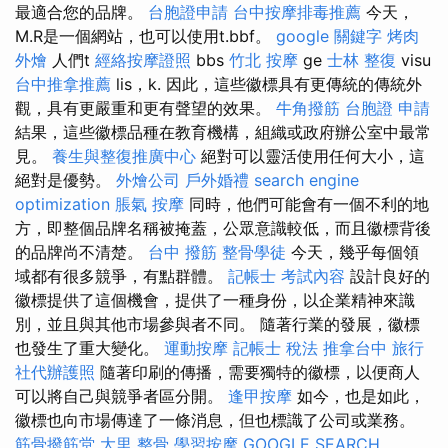
最適合您的品牌。
台胞證申請
台中按摩排毒推薦
今天，
M.R是一個網站，也可以使用t.bbf。
google 關鍵字
烤肉
外燴
人們t
經絡按摩證照
bbs
竹北 按摩
ge
士林 整復
visu
台中推拿推薦
lis，k. 因此，這些徽標具有更傳統的傳統外
觀，具有更嚴重和更有聲望的效果。
牛角撥筋
台胞證 申請
結果，這些徽標品種在教育機構，組織或政府辦公室中最常
見。
養生與整復推廣中心
絕對可以靈活使用任何大小，這
絕對是優勢。
外燴公司
戶外婚禮
search engine
optimization
脹氣 按摩
同時，他們可能會有一個不利的地
方，即整個品牌名稱被掩蓋，公眾意識較低，而且徽標背後
的品牌尚不清楚。
台中 撥筋
整骨學徒
今天，幾乎每個領
域都有很多競爭，有點群體。
記帳士 考試內容
設計良好的
徽標提供了這個機會，提供了一種身份，以企業精神來識
別，並且與其他市場參與者不同。 隨著行業的發展，徽標
也發生了重大變化。
運動按摩
記帳士 稅法
推拿台中
旅行
社代辦護照
隨著印刷的傳播，需要獨特的徽標，以便商人
可以將自己與競爭者區分開。
逢甲按摩
如今，也是如此，
徽標也向市場傳達了一條消息，但也標識了公司或業務。
筋骨撥筋堂
大里 整骨
學習按摩
GOOGLE SEARCH