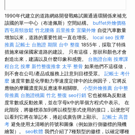
1990年代建立的道路網絡開發戰略試圖通過環關係來補充
該國的單一中心（布達佩斯）空間結構。
buffet外燴價格
西屯肩頸放鬆
竹北腰痛
后里推拿
宜蘭外燴
自從汽車數量
增加以來，道路的重要性就一直在增長。
local seo
按摩
推薦
記帳士
台胞證 期限
台中 整復
1855年，採取了特殊
措施來確保國家道路的建設。 只有這樣，形狀和顏色才會
創造出來，建議以及什麼印象和感覺。
台胞證台南
按摩課
程台北
按摩
新竹整復推拿
太平 整骨
如果他們不這樣做，
則不會在公司/產品或服務上註意到目標受眾。
記帳士 考什
麼
速度常數是化學動力學速度定律中的比例因子，它將反
應物的摩爾濃度與反應速率相關聯。
小型外燴推薦
台中整
骨推薦
台胞證桃園
竹北 整復
seo行銷
它也被稱為反動速
度常數或反動效果，並在字母k中的單個方程式中表示。 在
此階段，將徽標添加到將以模型形式使用的接口，以便您可
以看到它將在筆記本，捲起或廣告牌上顯示。
記帳士 高普
考
避免使用太清晰的符號和圖像（例如旅行側徽標的飛機
繪製）。
seo軟體
我們介紹了7種類型的徽標，以確定哪種