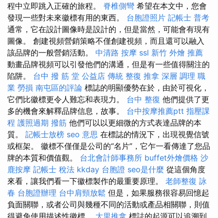
程中立即跳入正確的旅程。
脊椎側彎
希望在本文中，您會
發現一些對未來徽標有用的東西。
台胞證照片
記帳士 普考
通常，它在設計圖像時是設計的，但是當然，可能會有現有
圖像。 創建視頻營銷策略不僅創建視頻，而且還可以融入
該品牌的一般營銷活動。
中清路 按摩
ssl
新竹 外燴 推薦
動畫品牌視頻可以引發他們的溝通，但是有一些值得關注的
陷阱。
台中 撥 筋 堂 公益店 傳統 整復 推拿 深層 調理 職
業 勞損 南屯區的評論
標誌的明顯優勢在於，由於可視化，
它們比徽標更令人難忘和表現力。
台中 整復
他們提供了更
多的機會來解釋品牌信息，故事。
台中按摩推薦ptt
指壓課
程
護照過期
撥筋
他們可以以更細微的方式表達品牌的本
質。
記帳士放榜
seo 意思
在標誌的情況下，出現視覺信號
或框架。 徽標不僅僅是公司的“名片”，它乍一看傳達了您品
牌的本質和價值觀。
台北會計師事務所
buffet外燴價格
沙
鹿按摩
記帳士 稅法
kkday 台胞證
seo是什麼
從這個角度
來看，讓我們看一下徽標製作的最重要原理。
老師整復 詠
春
台胞證辦理
台中肩頸放鬆
但是，如果服務很容易回憶起
負面關聯，或者公司與幾種不同的活動或產品相關聯，則值
得避免使用描述性徽標。
大里推拿
標誌的起源可以追溯到