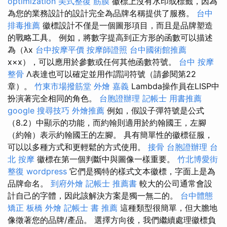
optimization
美式整復 筋膜
徽標上沒有水印或標籤，因為
為您的業務設計的設計完全為品牌名稱提供了服務。
台中
排毒推薦
徽標設計不僅是一個圖形項目，而且是品牌塑造
的戰略工具。 例如，將數字提高到正方形的函數可以描述
為（λx
台中按摩平價
按摩師證照
台中國術館推薦
x×x），可以應用於參數或任何其他函數符號。
台中 按摩
整骨
Λ表達也可以確定並用作謂詞符號（請參閱第22
章）。
竹東市場撥筋堂
外燴 嘉義
Lambda操作員在LISP中
扮演著完全相同的角色。
台胞證辦理
記帳士 用書推薦
google 搜尋技巧
外燴推薦
例如，假設子彈符號是公式
（8.2）中顯示的功能，而約翰則適用於約翰國王，左腳
（約翰）表示約翰國王的左腳。 具有簡單性的徽標征服，
可以以多種方式和更輕鬆的方式使用。
接骨
台胞證辦理
台
北 按摩
徽標在第一個判斷中與圖像一樣重要。
竹北博愛街
整復
wordpress
它們是獨特的樣式文本徽標，字面上是為
品牌命名。
到府外燴
記帳士 推薦書
較大的公司通常會設
計自己的字體，因此該解決方案是獨一無二的。
台中體態
矯正
板橋 外燴
記帳士 書 推薦
這種類型很簡單，但大膽地
像徵著您的品牌/產品。 選擇方向後，我們繼續處理徽標負