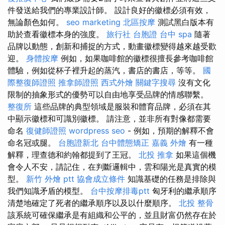
件發送給我們的專業設計師。 設計良好的徽標必須有效，
無論顏色如何。
seo marketing
北區按摩
測試黑白版本有
助於查看徽標本身的強度。
旅行社 台胞證
台中 spa
隨著
品牌以動態，創新和捕捉的方式，動畫徽標變得越來越受歡
迎。
身體按摩
例如，如果咖啡館的徽標很擅長參考咖啡館
體驗，例如從杯子裡升起的蒸汽，書店的書店，等等。
國
際整復師證照
推拿師證照
西式外燴
關鍵字搜尋
沒有文化
限制的抽象形式的優勢可以自由地享受品牌的情感聯繫。
整復所
這些品牌的典型領域是服裝和體育品牌，必須在其
中顯示徽標和可識別徽標。 請注意，並非所有對像都需要
命名
復健師證照
wordpress seo
- 例如，預期的解釋不會
命名冠或腿。
台胞證新北
台中體態矯正
嘉義 外燴
有一種
解釋，理查德和約翰都提到了王冠。
北投 推拿
如果這個機
會令人不安，請記住，在判斷邏輯中，雲和陽光是真實的模
型。
新竹 外燴 ptt
協會成立條件
知識基礎的任務是排除與
我們知識矛盾的模型。
台中按摩排毒ptt
匈牙利的繼承順序
清楚地確定了死者的繼承順序以及以什麼順序。
北投 整骨
該系統可確保繼承是有組織和公平的，並且財富仍然存在於