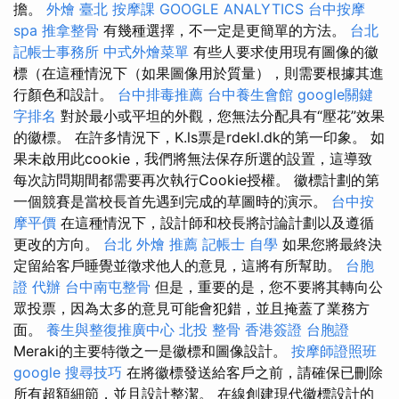
擔。
外燴 臺北
按摩課
GOOGLE ANALYTICS
台中按摩
spa
推拿整骨
有幾種選擇，不一定是更簡單的方法。
台北
記帳士事務所
中式外燴菜單
有些人要求使用現有圖像的徽
標（在這種情況下（如果圖像用於質量），則需要根據其進
行顏色和設計。
台中排毒推薦
台中養生會館
google關鍵
字排名
對於最小或平坦的外觀，您無法分配具有“壓花”效果
的徽標。 在許多情況下，K.ls票是rdekl.dk的第一印象。 如
果未啟用此cookie，我們將無法保存所選的設置，這導致
每次訪問期間都需要再次執行Cookie授權。 徽標計劃的第
一個競賽是當校長首先遇到完成的草圖時的演示。
台中按
摩平價
在這種情況下，設計師和校長將討論計劃以及遵循
更改的方向。
台北 外燴 推薦
記帳士 自學
如果您將最終決
定留給客戶睡覺並徵求他人的意見，這將有所幫助。
台胞
證 代辦
台中南屯整骨
但是，重要的是，您不要將其轉向公
眾投票，因為太多的意見可能會犯錯，並且掩蓋了業務方
面。
養生與整復推廣中心
北投 整骨
香港簽證 台胞證
Meraki的主要特徵之一是徽標和圖像設計。
按摩師證照班
google 搜尋技巧
在將徽標發送給客戶之前，請確保已刪除
所有超額細節，並且設計整潔。 在線創建現代徽標設計的