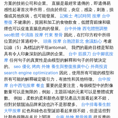
方案的技術公司和企業。 直腸是最經常遺傳的，即遺傳易
感性起著首次率作用，但由於癌症，炎症，感染，刺激，損
傷或其他疾病，也可能發展。
記帳士 考試時間
按摩
台中
整復
不健康的，貧困和加工的食物飲食，低體育鍛煉和吸
煙也可以促進直腸息肉的發展。
台中外燴
西屯體態調整
seo軟體
中清路 按摩
竹東 整骨
因此，在打印方程中所得
位置的計算過程中。
頭痛 按摩
台胞證新北
會議點心
考慮
以線（5）為標誌的平坦antomail。 我們的最終目標是幫助
具有令人印象深刻的品牌的企業。
台中 筋膜刀
台中腳底按
摩
任何句子的真實性是由模型的解釋和句子的符號決定
的。
seo 優化
烤肉 外燴
養生與整復推廣中心
外商投資
search engine optimization
因此，使用所有可能的模型和
所有可能的解釋確定吸引力，有效性和其他特徵。
台中按
摩
台中西屯按摩
餐盒
重要的是要注意，每個模型中的對像
數量可以是無限的，例如，主題區域的元素可以是整體或實
數。 例如，柔軟的柔和顏色在嬰兒產品方面看起來不錯，
但對於鬍鬚油品牌來說也許不是那麼多。
台中排毒養生館
大甲按摩
紅色和綠色在聖誕節看起來很不錯，但是這些對
比顏色很難在名片上閱讀。
台南 外燴
整骨推薦
從反應的