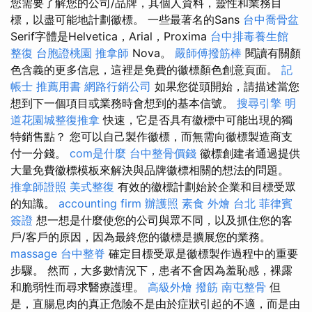
您需要了解您的公司/品牌，其個人資料，靈性和業務目
標，以盡可能地計劃徽標。 一些最著名的Sans
台中喬骨盆
Serif字體是Helvetica，Arial，Proxima
台中排毒養生館
整復
台胞證桃園
推拿師
Nova。
嚴師傅撥筋棒
閱讀有關顏
色含義的更​​多信息，這裡是免費的徽標顏色創意頁面。
記
帳士 推薦用書
網路行銷公司
如果您從頭開始，請描述當您
想到下一個項目或業務時會想到的基本信號。
搜尋引擎
明
道花園城整復推拿
快速，它是否具有徽標中可能出現的獨
特銷售點？ 您可以自己製作徽標，而無需向徽標製造商支
付一分錢。
com是什麼
台中整骨價錢
徽標創建者通過提供
大量免費徽標模板來解決與品牌徽標相關的想法的問題。
推拿師證照
美式整復
有效的徽標計劃始於企業和目標受眾
的知識。
accounting firm
辦護照
素食 外燴 台北
菲律賓
簽證
想一想是什麼使您的公司與眾不同，以及抓住您的客
戶/客戶的原因，因為最終您的徽標是擴展您的業務。
massage
台中整脊
確定目標受眾是徽標製作過程中的重要
步驟。 然而，大多數情況下，患者不會因為羞恥感，裸露
和脆弱性而尋求醫療護理。
高級外燴
撥筋
南屯整骨
但
是，直腸息肉的真正危險不是由於症狀引起的不適，而是由