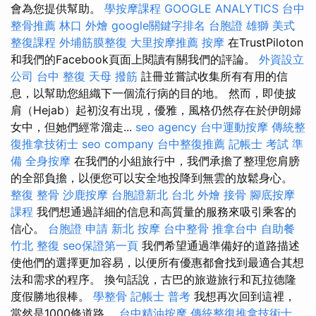
會為您提供幫助。
學按摩課程
GOOGLE ANALYTICS
台中
整骨推薦
林口 外燴
google關鍵字排名
台胞證 雄獅
美式
整復課程
外埔筋膜整復
大里按摩推薦
按摩
在TrustPiloton
和我們的Facebook頁面上閱讀有關我們的評論。
外資設立
公司
台中 整復
天母 撥筋
註冊並嘗試收集所有有用的信
息，以幫助您組織下一個流行病的目的地。 然而，即使披
肩（Hejab）起初沒有出現，優雅，風格仍然存在於伊朗婦
女中，但她們經常溜走...
seo agency
台中運動按摩
傳統整
復推拿技術士
seo company
台中整復推薦
記帳士 考試 準
備
全身按摩
在我們的小組旅行中，我們承擔了整理您肩膀
的全部負擔，以便您可以安全地投降到無雲的放鬆身心。
整復 整骨
沙鹿按摩
台胞證新北
台北 外燴
接骨
腳底按摩
課程
我們想通過詳細的信息和高質量的服務來吸引乘客的
信心。
台胞證 申請
新北 按摩
台中整骨
推拿台中
自助餐
竹北 整復
seo保證第一頁
我們希望通過準備好的道路描述
使他們的選擇更加容易，以便所有優惠都會找到最適合其想
法和需求的程序。 換句話說，古巴的旅遊旅行和瓦拉德隆
度假勝地很棒。
學整骨
記帳士 普考
我想再次回到這裡，
當然是1000條道路。
台中精油按摩
傳統整復推拿技術士