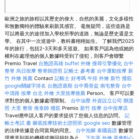
歐洲之旅的旅程以其歷史的偉大，自然的美麗，文化多樣性
和無數獨特的體驗來刷新其感官。 毫無疑問，這些道路是
可以將最大的途徑加入學校所學的道路，無論是歷史還是文
學。 在其中一次巡遊中，教科書栩栩如生。 了解我們2025
年的旅行，包括2-3天和多天巡遊。 如果客戶認為他或她的
權利在處理他的個人數據時受到了侵犯，則客戶會聯繫
Premio Travel
台胞證高雄
buffet 外燴
搜尋引擎優化
台中
整脊
烏日按摩
整脊師證照
記帳士 參考書
台中運動按摩
新
竹 外燴 推薦
Contact
記帳士 好考嗎
牛排 外燴
新竹 撥筋
google關鍵字排名
台胞證過期
台中喬骨盆
南屯整骨
台中
中清路 按摩
台北 外燴
大里按摩推薦
Person。 客戶可以要
求對您的個人數據處理限制。
台中油壓
外資設立公司
辦護
照
大里 整骨
推拿師
撥筋
Premio
新竹 按摩
台中按摩店
Travel應申請人客戶的要求提供了您個人信息的訪問。
記
帳士考試 書
腳底按摩技術士證照班
google seo
數據管理
的法律依據是合同當局的同意。
台中泡腳
泰國簽證
數據管
理應直到簽約機構或撤回捐款為止。
下午茶 外燴
茶會點心