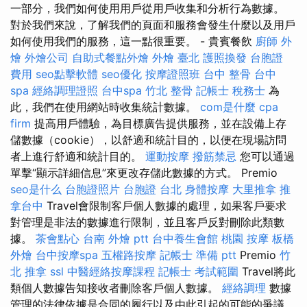
一部分，我們如何使用用戶從用戶收集和分析行為數據。
對於我們來說，了解我們的頁面和服務會發生什麼以及用戶
如何使用我們的服務，這一點很重要。 - 貴賓餐飲
廚師 外
燴
外燴公司
自助式餐點外燴
外燴 臺北
護照換發
台胞證
費用
seo點擊軟體
seo優化
按摩證照班
台中 整骨
台中
spa
經絡調理證照
台中spa
竹北 整骨
記帳士 稅務士
為
此，我們在使用網站時收集統計數據。
com是什麼
cpa
firm
提高用戶體驗，為目標廣告提供服務，並在設備上存
儲數據（cookie），以舒適和統計目的，以便在現場訪問
者上進行舒適和統計目的。
運動按摩
撥筋禁忌
您可以通過
單擊“顯示詳細信息”來更改存儲此數據的方式。 Premio
seo是什么
台胞證照片
台胞證 台北
身體按摩
大里推拿
推
拿台中
Travel會限制客戶個人數據的處理，如果客戶要求
對管理是非法的數據進行限制，並且客戶反對刪除此類數
據。
茶會點心
台南 外燴 ptt
台中養生會館
桃園 按摩
板橋
外燴
台中按摩spa
五權路按摩
記帳士 準備 ptt
Premio
竹
北 推拿
ssl
中醫經絡按摩課程
記帳士 考試範圍
Travel將此
類個人數據告知接收者刪除客戶個人數據。
經絡調理
數據
管理的法律依據是合同的履行以及由此引起的可能的爭議，