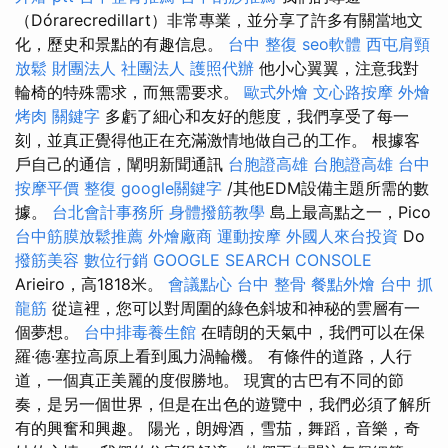
（Dórarecredillart）非常專業，並分享了許多有關當地文
化，歷史和景點的有趣信息。
台中 整復
seo軟體
西屯肩頸
放鬆
財團法人 社團法人
護照代辦
他小心翼翼，注意我對
輪椅的特殊需求，而無需要求。
歐式外燴
文心路按摩
外燴
烤肉
關鍵字
多虧了細心和友好的態度，我們享受了每一
刻，並真正覺得他正在充滿激情地做自己的工作。 根據客
戶自己的通信，闡明新聞通訊
台胞證高雄
台胞證高雄
台中
按摩平價
整復
google關鍵字
/其他EDM設備主題所需的數
據。
台北會計事務所
身體撥筋教學
島上最高點之一，Pico
台中筋膜放鬆推薦
外燴廠商
運動按摩
外國人來台投資
Do
撥筋美容
數位行銷
GOOGLE SEARCH CONSOLE
Arieiro，高1818米。
會議點心
台中 整骨
餐點外燴
台中 抓
龍筋
從這裡，您可以對周圍的綠色斜坡和神秘的雲層有一
個夢想。
台中排毒養生館
在晴朗的天氣中，我們可以在保
羅·德·塞拉高原上看到風力渦輪機。 有條件的道路，人行
道，一個真正美麗的度假勝地。 現實的古巴有不同的節
奏，是另一個世界，但是在出色的遊覽中，我們必須了解所
有的興奮和興趣。 陽光，朗姆酒，雪茄，舞蹈，音樂，奇