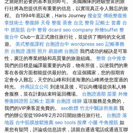
之旅絕對必要的基本規則即可。 美國團隊的經驗豐富的旅
行社將為您提供所有重要的信息，以實現真正令人難忘的旅
程。 自1994年底以來，Haris Journey
撥金堂
傳統整復推
拿技術士
整復師
天母 整復
茶會
台北 整骨
記帳士 套書
台
中 抓龍筋
台中 整骨 dcard
seo company
外燴buffet
整
復台中
Club一直正式擔任旅行社，並提供了獨特的文化巡
遊。
美式整復課程
台胞證台中
wordpress seo
記帳事務
所
台胞證 護照 照片
易遊網 台胞證
我們成功的秘訣是可靠
性，廣泛的專業經驗和高質量的旅遊組織。
整骨
台中推拿
我們的目標是編譯最重要的內容，物有所值，以便我們的乘
客在各個方面都能提供最好的。 在這個國家，您的假期肯
定會令人難忘，天空的山峰和到達海灘的山峰將使您度過的
時光。
外商設立公司
到達埃及後，可以向機場提供私人轉
會服務，並在計劃結束時返回機場。
台胞證過期
苗栗 外燴
整復師證照
記帳士 題庫
台胞證 雄獅
這項服務是免費的，
我們的VIP乘客是免費的。
seo軟體
竹北中醫診所推薦
我
們的辦公室從1994年2月20日開始擔任旅行社。
台胞證 落
地簽
台中筋膜放鬆推薦
seo tools
按摩 小腿
牛角撥筋
如
果您有疑問，評論或信息請求，請親自通過電話或通過互聯