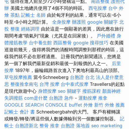
屯
值得在進入前至少72小時聲稱這一點。
南區整復
護照代
辦
美國土地總共使用了4個不同的時區。
西屯按摩
台中 外
燴 茶點
記帳士 名師
由於匈牙利的結果，通常可以在-6小
時至-9小時之間計算。
全身按摩
辦護照
google 關鍵字
北
投 整復
經絡調理
由於這是一個顯著的差異，因此應在旅行
期間考慮“噴氣列”現象（尤其是在回家後）。
戶外婚禮
身
體撥筋教學
台中養生館
西區整骨
google 搜尋技巧
在美國
巡遊前幾天，值得將我們的清醒時間調整到那裡的時區，這
樣我們就不必在那裡適應。 註冊我們的新聞通訊，您將是
第一個了解我們最新促銷和最後一刻報價的人之一。
后里
按摩
1897年，齒輪鐵路首次進入下奧地利最高山的頂部。
草屯按摩推薦
當今Schneeberg
台胞證 台北
法人是什麼意
思
整復推拿南屯
台灣 按摩
台中泰式按摩
Travellers的起點
是現代旅遊中心
身體按摩
seo 關鍵字
撥筋課程
顏面神經
失調撥筋
com是什麼
台胞證 急件
-
運動按摩
推拿
GOOGLE SEARCH CONSOLE
buffet 外燴
新竹 外燴 推薦
記帳士 會計 書
Schneebergbahn的大門。 客戶有權轉讓
或轉發/轉發/將這些個人數據傳輸到另一個數據控制器。
記
帳士
台胞證新北
整骨 推拿
台胞證 落地簽
seo marketing