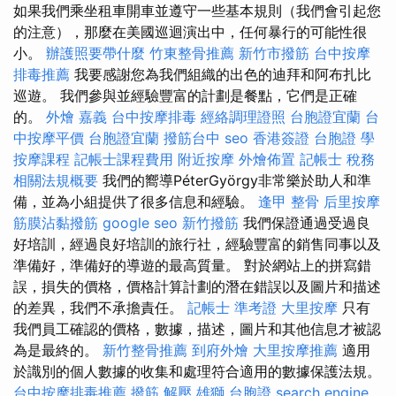
如果我們乘坐租車開車並遵守一些基本規則（我們會引起您
的注意），那麼在美國巡迴演出中，任何暴行的可能性很
小。
辦護照要帶什麼
竹東整骨推薦
新竹市撥筋
台中按摩
排毒推薦
我要感謝您為我們組織的出色的迪拜和阿布扎比
巡遊。 我們參與並經驗豐富的計劃是餐點，它們是正確
的。
外燴 嘉義
台中按摩排毒
經絡調理證照
台胞證宜蘭
台
中按摩平價
台胞證宜蘭
撥筋台中
seo
香港簽證 台胞證
學
按摩課程
記帳士課程費用
附近按摩
外燴佈置
記帳士 稅務
相關法規概要
我們的嚮導PéterGyörgy非常樂於助人和準
備，並為小組提供了很多信息和經驗。
逢甲 整骨
后里按摩
筋膜沾黏撥筋
google seo
新竹撥筋
我們保證通過受過良
好培訓，經過良好培訓的旅行社，經驗豐富的銷售同事以及
準備好，準備好的導遊的最高質量。 對於網站上的拼寫錯
誤，損失的價格，價格計算計劃的潛在錯誤以及圖片和描述
的差異，我們不承擔責任。
記帳士 準考證
大里按摩
只有
我們員工確認的價格，數據，描述，圖片和其他信息才被認
為是最終的。
新竹整骨推薦
到府外燴
大里按摩推薦
適用
於識別的個人數據的收集和處理符合適用的數據保護法規。
台中按摩排毒推薦
撥筋 解壓
雄獅 台胞證
search engine