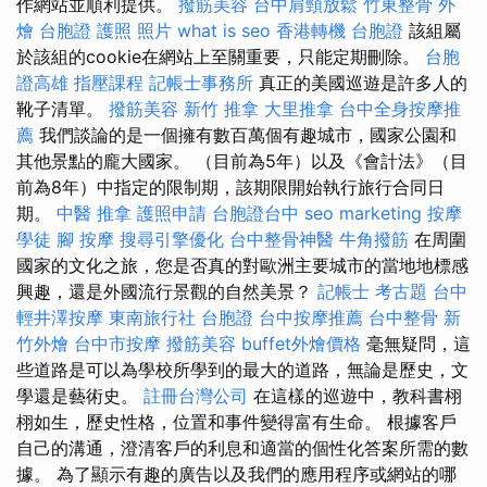
作網站並順利提供。
撥筋美容
台中肩頸放鬆
竹東整骨
外
燴
台胞證 護照 照片
what is seo
香港轉機 台胞證
該組屬
於該組的cookie在網站上至關重要，只能定期刪除。
台胞
證高雄
指壓課程
記帳士事務所
真正的美國巡遊是許多人的
靴子清單。
撥筋美容
新竹 推拿
大里推拿
台中全身按摩推
薦
我們談論的是一個擁有數百萬個有趣城市，國家公園和
其他景點的龐大國家。 （目前為5年）以及《會計法》（目
前為8年）中指定的限制期，該期限開始執行旅行合同日
期。
中醫 推拿
護照申請
台胞證台中
seo marketing
按摩
學徒
腳 按摩
搜尋引擎優化
台中整骨神醫
牛角撥筋
在周圍
國家的文化之旅，您是否真的對歐洲主要城市的當地地標感
興趣，還是外國流行景觀的自然美景？
記帳士 考古題
台中
輕井澤按摩
東南旅行社 台胞證
台中按摩推薦
台中整骨
新
竹外燴
台中市按摩
撥筋美容
buffet外燴價格
毫無疑問，這
些道路是可以為學校所學到的最大的道路，無論是歷史，文
學還是藝術史。
註冊台灣公司
在這樣的巡遊中，教科書栩
栩如生，歷史性格，位置和事件變得富有生命。 根據客戶
自己的溝通，澄清客戶的利息和適當的個性化答案所需的數
據。 為了顯示有趣的廣告以及我們的應用程序或網站的哪