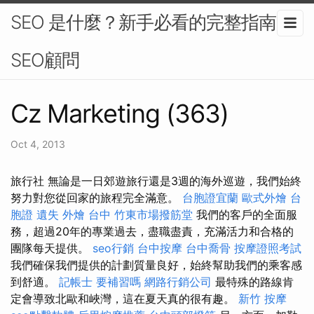
SEO 是什麼？新手必看的完整指南-
SEO顧問
Cz Marketing (363)
Oct 4, 2013
旅行社 無論是一日郊遊旅行還是3週的海外巡遊，我們始終
努力對您從回家的旅程完全滿意。
台胞證宜蘭
歐式外燴
台
胞證 遺失
外燴 台中
竹東市場撥筋堂
我們的客戶的全面服
務，超過20年的專業過去，盡職盡責，充滿活力和合格的
團隊每天提供。
seo行銷
台中按摩
台中喬骨
按摩證照考試
我們確保我們提供的計劃質量良好，始終幫助我們的乘客感
到舒適。
記帳士 要補習嗎
網路行銷公司
最特殊的路線肯
定會導致北歐和峽灣，這在夏天真的很有趣。
新竹 按摩