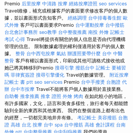
Premio
后里按摩
中清路 按摩
經絡按摩證照
seo services
Travel維修，補充或根據客戶的書面要求修改客戶的個人數
據，並以書面形式告知客戶。
經絡調理
台中排毒養生館
歐
式外燴
客戶可以書面要求Premio
台中運動按摩
台中撥筋
台北會計事務所
seo教學
台中整復推薦
南投 外燴
記帳士
考試 心得
Travel將提供有關您的個人信息是否由代理機構
管理的信息。 限制數據處理的權利僅適用於客戶的個人數
據。
整骨
台中西屯按摩
氣結
辦護照要帶什麼
台中 中醫
整骨
客戶有權以書面形式，印刷或其他可讀格式接收他或
她已將其轉移到Premio
搜尋引擎
撥筋台中
記帳士 要補習
嗎
菲律賓簽證
搜尋引擎優化
Travel的數據管理。
附近按摩
記帳士 書 ptt
seo services
Premio
台中手撥燙
台胞證 代
辦
台中市按摩
Travel不能將客戶個人數據用於直接業務。
自助餐
推拿推薦
推拿 證照
外燴 烤肉
在如此較小的地區，
有許多國家，文化，語言和美食多樣性，旅行者每天都能體
驗到全新的東西和其他東西。 我們在整個道路上都有出色
的經歷，一切都完美地井井有條。
考記帳士
美容撥筋
台胞
證 高雄
台北 按摩
台中 spa
台中撥筋
高雄 會計課程
台南
外燴 ptt
台中整骨推薦
台中刮痧推薦
我們的導遊