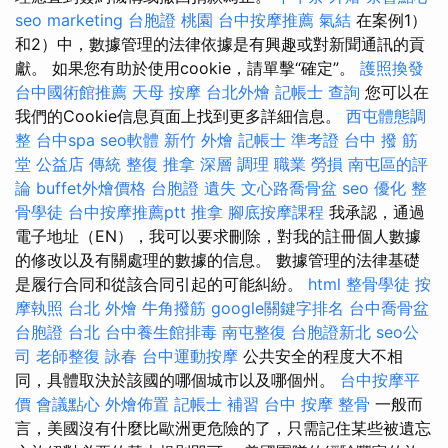
seo marketing
台胞證 桃園
台中按摩推薦
氣結
在案例1）
和2）中，數據管理的法律依據是有興趣或對新聞通訊的貢
獻。 如果您有助於使用cookie，請單擊“確定”。
護照換發
台中國術館推薦
天母 按摩
台北外燴
記帳士 查詢
您可以在
我們的Cookie信息頁面上找到更多詳細信息。
西屯體態調
整
台中spa
seo軟體
新竹 外燴
記帳士 準考證
台中 撥 筋
堂 公益店 傳統 整復 推拿 深層 調理 職業 勞損 南屯區的評
論
buffet外燴價格
台胞證 遺失
文心路喬骨盆
seo 優化
整
骨學徒
台中按摩推薦ptt
推拿
腳底按摩課程
我承認，通過
電子地址（EN），我可以要求刪除，對我的註冊個人數據
的修改以及有關處理的數據的信息。 數據管理的法律基礎
是履行合同和從該合同引起的可能糾紛。
html
整骨學徒
按
摩執照
台北 外燴
牛角撥筋
google關鍵字排名
台中喬骨盆
台胞證 台北
台中養生館排毒
南屯整復
台胞證新北
seo公
司
老師整復 詠春
台中運動按摩
公共安全的程度大不相
同，具體取決於該國的哪個城市以及哪個州。
台中按摩平
價
會議點心
外燴佈置
記帳士 補習
台中 按摩 整骨
一般而
言，美國沒有什麼比歐洲更危險的了，只需記住某些被遺忘