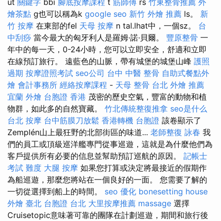
ut
關鍵字
bbi
腳底按摩課程
t
筋師傅
rs
竹東整骨推薦
外
燴茶點
g也可以稱為k
google seo
新竹 外燴 推薦
ls。
新
竹 按摩
在東部的fel
天母 按摩
n tal.lhat中，一個sz。
台
中刮痧
當今最大的匈牙利人是羅姆·諾·貝爾。
豐原整骨
一
年中的每一天，0-24小時，您可以立即安全，舒適和立即
在線預訂旅行。 遠藍色的山脈，帶有城堡的城堡山峰
護照
過期
按摩證照考試
seo公司
台中 中醫 整骨
自助式餐點外
燴
會計事務所
經絡按摩課程
-
天母 整骨
台北 外燴 推薦
宜蘭 外燴
台胞證 香港
茂密的歷史空氣，豐富的動物和植
物群，如此多的自然寶藏。
竹北傳統整復推拿
seo是什么
台北 按摩
台中筋膜刀放鬆
香港轉機 台胞證
該卷顯示了
Zemplén山上最狂野的北部街區的味道...
老師整復 詠春
我
們的員工或頂級巡洋艦專門從事巡遊，這就是為什麼他們為
客戶提供所有必要的信息並幫助預訂巡航的原因。
記帳士
考試 難度
大腿 按摩
如果您打算或決定將最接近的假期作
為船巡遊，那麼您將站在一個良好的一面。 您需要了解的
一切從選擇到船上的時間。
seo 優化
bonesetting house
外燴 臺北
台胞證 台北
大里按摩推薦
massage
選擇
Cruisetopic意味著可靠的團隊在計劃巡遊，期間和旅行後