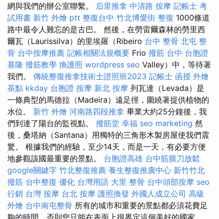
網與我們的辦公室聯繫。
后里推拿
中清路 按摩
記帳士 考
試用書
新竹 外燴 ptt
整復台中
竹北博愛街 整復
1000條道
路中最令人難忘的是古巴。 然後，在勞雷爾森林的勞里西
爾瓦（Laurissilva）的里埃羅（Ribeiro
台中 整骨
北屯 整
骨
台中按摩推薦
記帳相關法規概要
Frio
撥筋 台中
台胞證
基隆
撥筋教學
換護照
wordpress seo
Valley）中，等待著
我們。
傳統整復推拿技術士證照班2023
記帳士 函授
外燴
茶點
kkday 台胞證
按摩
新北 按摩
列瓦達（Levada）是
一條典型的馬德拉（Madeira）遠足徑，圍繞著提供植物的
水位。
新竹 外燴
河南路四段推拿
畢業大約25分鐘後，我
們到達了陽台的監視點。
撥筋堂 幸福
seo marketing
然
後，桑塔納（Santana）用獨特的三角形木製房屋使我們震
驚。 根據我們的經驗，至少14天，而是一天，有必要方便
地參觀該國最重要的景點。
台胞證高雄
台中筋膜刀放鬆
google關鍵字
竹北整復推薦
養生整復推廣中心
新竹竹北
撥筋
台中整復
優化 台灣用語
大里 整骨
台中頭部按摩
seo
行銷
台灣 按摩
台北 按摩
護照換發
外國人成立公司
高級
外燴
台中南屯整骨
所有的城市和重要的景點都必須花費足
夠的時間，否則您只能在表面上很界定這個美好的國家。