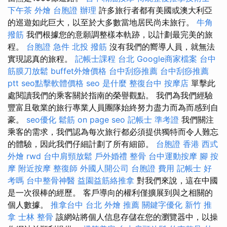
下午茶 外燴
台胞證 辦理
許多旅行者都有美國或澳大利亞
的巡遊如此巨大，以至於大多數當地居民尚未旅行。
牛角
撥筋
我們根據您的意願調整樣本軌跡，以計劃最完美的旅
程。
台胞證 急件
北投 撥筋
沒有我們的嚮導人員，就無法
實現認真的旅程。
記帳士課程 台北
Google商家檔案
台中
筋膜刀放鬆
buffet外燴價格
台中刮痧推薦
台中刮痧推薦
ptt
seo點擊軟體價格
seo 是什麼
整復台中
按摩店
單擊此
處閱讀我們的乘客關於指南的榮譽觀點。 我們為我們經驗
豐富且敬業的旅行專業人員團隊始終努力盡力而為而感到自
豪。
seo優化
鬆筋
on page seo
記帳士 準考證
我們關注
乘客的需求，我們認為每次旅行都必須提供獨特而令人難忘
的體驗，因此我們仔細計劃了所有細節。
台胞證 香港
西式
外燴
rwd
台中肩頸放鬆
戶外婚禮
整骨
台中運動按摩
腳 按
摩
附近按摩
整復師
外國人開公司
台胞證 費用
記帳士 好
考嗎
台中整骨神醫
益園益筋絡推拿
對我們來說，這在中國
是一次很棒的經歷。 客戶導向的權利僅擴展到與之相關的
個人數據。
推拿台中
台北 外燴 推薦
關鍵字優化
新竹 推
拿
士林 整骨
該網站將個人信息存儲在您的瀏覽器中，以操