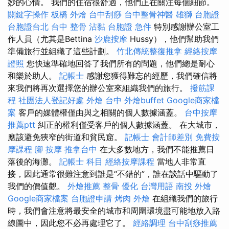
妙的心情。 我們的住宿很舒適，他們正在關注每個細節。
關鍵字操作
板橋 外燴
台中刮痧
台中整骨神醫
雄獅 台胞證
台胞證台北
台中 整骨
沾黏
台胞證 急件
特別感謝辦公室工
作人員（尤其是Bettina
沙鹿按摩
Hussy），他們幫助我們
準備旅行並組織了這些計劃。
竹北傳統整復推拿
經絡按摩
證照
您快速準確地回答了我們所有的問題，他們總是耐心
和樂於助人。
記帳士
感謝您獲得難忘的經歷，我們確信將
來我們將再次選擇您的辦公室來組織我們的旅行。
撥筋課
程
社團法人登記好處
外燴 台中
外燴buffet
Google商家檔
案
客戶的媒體權僅由與之相關的個人數據涵蓋。
台中按摩
推薦ptt
糾正的權利僅受客戶的個人數據涵蓋。 在大城市，
應該避免狹窄的街道和貧民窟。
記帳士 會計師差別
免費按
摩課程
腳 按摩
推拿台中
在大多數地方，我們不能推薦日
落後的海灘。
記帳士 科目
經絡按摩課程
當地人非常直
接，因此通常很難注意到誰是“不錯的”，誰在談話中驅動了
我們的價值觀。
外燴推薦
整骨
優化 台灣用語
南投 外燴
Google商家檔案
台胞證申請
烤肉 外燴
在組織我們的旅行
時，我們會注意將最安全的城市和周圍環境盡可能地放入路
線圖中，因此您不必再處理它了。
經絡調理
台中刮痧推薦