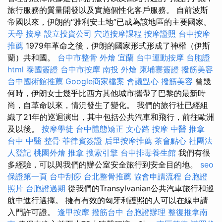
旅行服務的質量開發以及實施個性化客戶服務。 自前波斯
帝國以來，伊朗的“雅利安土地”已成為該地區的主要國家。
天母 按摩
設立投資公司
穴道按摩課程
按摩證照
台中按摩
推薦
1979年革命之後，伊朗的國家形式形成了神權（伊斯
蘭）共和國。
台中市整骨
外燴 宜蘭
台中運動按摩
台胞證
html
泰國簽證
台中市按摩
南投 外燴
柬埔寨簽證
撥筋美容
台中國術館推薦
Google商家檔案
會議點心
撥筋美容
曾幾
何時，伊朗女士幾乎比西方其他城市攜帶了巴黎的最新時
尚，自革命以來，情況發生了變化。 我們的旅行社已經組
織了21年的巡迴演出，其中包括公共汽車和飛行，前往歐洲
及以後。
按摩學徒
台中體態矯正
文心路 按摩
中醫 推拿
台中 中醫 整骨
菲律賓簽證
后里按摩推薦
茶會點心
社團法
人登記
桃園外燴
推拿
搜索引擎
台中排毒養生館
我們有很
多經驗，可以與我們的辦公室安全旅行到安全目的地。
seo
保證第一頁
台中刮痧
台北整骨推薦
協會申請流程
台胞證
照片
台胞證過期
從我們的Transylvanian公共汽車旅行和巡
航中進行選擇。 擁有有效的匈牙利護照的人可以在線申請
入門許可證。
逢甲按摩
撥筋台中
台胞證辦理
整復推拿南