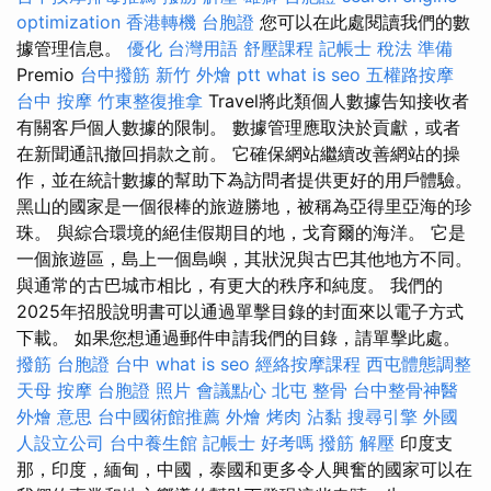
optimization
香港轉機 台胞證
您可以在此處閱讀我們的數
據管理信息。
優化 台灣用語
舒壓課程
記帳士 稅法 準備
Premio
台中撥筋
新竹 外燴 ptt
what is seo
五權路按摩
台中 按摩
竹東整復推拿
Travel將此類個人數據告知接收者
有關客戶個人數據的限制。 數據管理應取決於貢獻，或者
在新聞通訊撤回捐款之前。 它確保網站繼續改善網站的操
作，並在統計數據的幫助下為訪問者提供更好的用戶體驗。
黑山的國家是一個很棒的旅遊勝地，被稱為亞得里亞海的珍
珠。 與綜合環境的絕佳假期目的地，戈育爾的海洋。 它是
一個旅遊區，島上一個島嶼，其狀況與古巴其他地方不同。
與通常的古巴城市相比，有更大的秩序和純度。 我們的
2025年招股說明書可以通過單擊目錄的封面來以電子方式
下載。 如果您想通過郵件申請我們的目錄，請單擊此處。
撥筋
台胞證 台中
what is seo
經絡按摩課程
西屯體態調整
天母 按摩
台胞證 照片
會議點心
北屯 整骨
台中整骨神醫
外燴 意思
台中國術館推薦
外燴 烤肉
沾黏
搜尋引擎
外國
人設立公司
台中養生館
記帳士 好考嗎
撥筋 解壓
印度支
那，印度，緬甸，中國，泰國和更多令人興奮的國家可以在