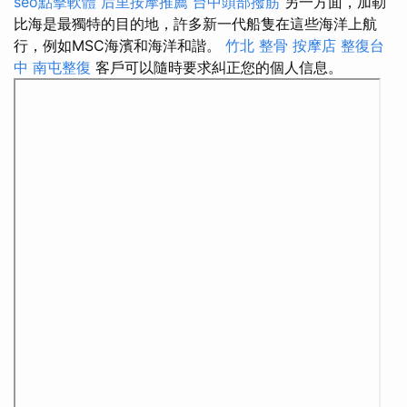
seo點擊軟體
后里按摩推薦
台中頭部撥筋
另一方面，加勒
比海是最獨特的目的地，許多新一代船隻在這些海洋上航
行，例如MSC海濱和海洋和諧。
竹北 整骨
按摩店
整復台
中
南屯整復
客戶可以隨時要求糾正您的個人信息。