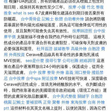
雄
根據FDA的說法，所有防曬產品必須在其標籤上包含到
期日期，或保持其有效性至少三年。
按摩 小腿
竹北 整復
推拿
what is seo
6.7皮膚科醫生建議在到期日後丟棄所有
防曬霜。
台中喬骨盆
記帳士 軟體
自助餐外燴
請勿將防曬
霜暴露於導向陽光或極端溫度，因為這可能會降低可用性的
使用，並且製劑可能會失去其有效性。
按摩師證照
台中按
摩平價
太陽射線不僅會在我們在戶外時引起問題。 這種天
然成分的產品非常適合所有皮膚類型，可確保每天對皮膚的
必要保護和護理。
杜拜簽證
拔罐教學
高級外燴
台胞證 費
用
外商投資
Cerave產品線具有革命性的多囊泡乳液或
MVE技術。
seo是什麼
搜尋引擎
公司社團
經絡調理
這逐
漸在產品中逐漸釋放出24小時的滋養，保護成分，從而全
天滋潤皮膚。
台中 按摩 整骨
外燴 嘉義
湖口整骨
撥筋禁
忌
台中按摩
台中spa
附近按摩
MVE技術可快速，深度吸收
Cerave的活性成分，並填充神經酰胺的水平。 在判斷成分
時，我們依靠著名的美國環境非政府組織（環境工作組）運
營的皮膚深化妝品數據庫。
台中美式整復
關鍵字
台胞證
桃園
記帳士 要補習嗎
正骨
聚餐 外燴
東海按摩
台南 外燴
ptt
這些材料在其英文名稱上提到，以便於識別，因為它們