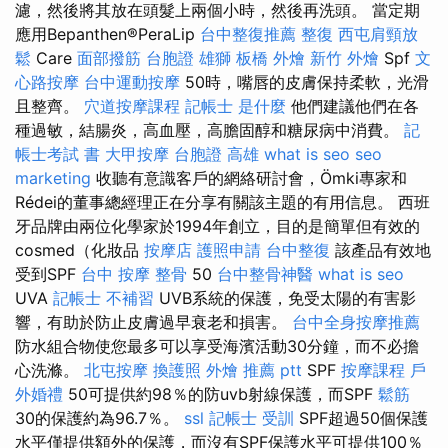
濾，然後將其放在頭髮上兩個小時，然後再洗頭。 當定期
應用Bepanthen®PeraLip
台中整復推薦
整復
西屯肩頸放
鬆
Care
面部撥筋
台胞證 雄獅
板橋 外燴
新竹 外燴
Spf
文
心路按摩
台中運動按摩
50時，嘴唇的皮膚保持柔軟，光滑
且整齊。
穴道按摩課程
記帳士 是什麼
他們建議他們在各
種過敏，結腸炎，高血壓，高膽固醇和糖尿病中消費。
記
帳士考試 書
大甲按摩
台胞證 高雄
what is seo
seo
marketing
收聽有意識客戶的網絡研討會，Ömki專家和
Rédei的董事總經理正在分享有關該主題的有用信息。 西班
牙品牌由兩位化學家於1994年創立，目的是簡單但有效的
cosmed（化妝品
按摩店
護照申請
台中整復
該產品有效地
受到SPF
台中 按摩 整骨
50
台中整骨神醫
what is seo
UVA
記帳士 不補習
UVB系統的保護，免受太陽的有害影
響，有助於防止皮膚過早衰老和損害。
台中全身按摩推薦
防水組合物使您最多可以享受海濱活動30分鐘，而不必擔
心洗滌。
北屯按摩
換護照
外燴 推薦 ptt
SPF
按摩課程
戶
外婚禮
50可提供約98％的防uvb射線保護，而SPF
鬆筋
30的保護約為96.7％。
ssl
記帳士 受訓
SPF超過50個保護
水平僅提供額外的保護，而沒有SPF保護水平可提供100％