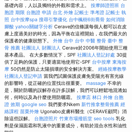
基礎內容，人以及獨特的外觀和需求上。
按摩師證照班
台
胞證 期限
台胞證 申請
台北 外燴
記帳士 準考證
記帳士 執
照
台中按摩spa
搜尋引擎優化
台中楓樹6街喬骨
如何消除
腳酸
yahoo關鍵字分析
Cerave的信條讓每個人都可以在皮
膚上度過美好的時光，因為平衡在這裡開始，在我們最大的
保護者的健康狀態下。
外燴 台中
台中 中醫 整骨
臺中 整
骨 推薦
社團法人 財團法人
Cerave於2006年開始使用三種
基本產品。 在大多數情況下，SPF
社團法人登記好處
30提
供了足夠的保護，只要適當地使用它-SPF
台中按摩
東海按
摩
50仍然是防止太陽損壞的安全解決方案。
經絡按摩教學
社團法人登記申請
當我們試圖保護皮膚免受陽光有害光線
的影響時，從正確的位置找出很重要。
massage
不幸的
是，關於防曬的誤解存在許多誤解，我們可以輕鬆地混淆如
何，何時以及為什麼使用防曬霜。
按摩店
林口 外燴
台胞
證 效期
google seo
我們要求Nkem
新竹推拿整骨推薦
經
絡課程
苗栗外燴
Ugonabo皮膚科醫生（CERAVE顧問）消
除這些誤解。
台胞證照片
竹東市場撥筋堂
seo tools
乳化
劑是保濕面霜和乳液中的重要成分，有助於混合水性和油性