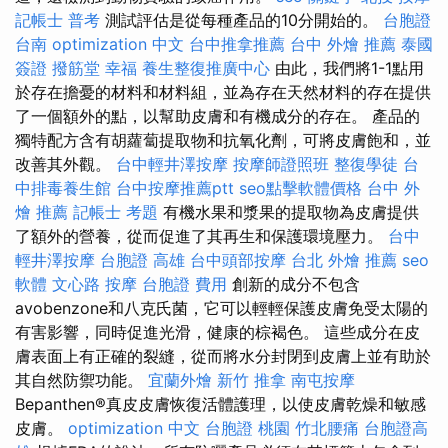
記帳士 普考
測試評估是從每種產品的10分開始的。
台胞證
台南
optimization 中文
台中推拿推薦
台中 外燴 推薦
泰國
簽證
撥筋堂 幸福
養生整復推廣中心
由此，我們將1-1點用
於存在擔憂的材料和材料組，並為存在天然材料的存在提供
了一個額外的點，以幫助皮膚和有機成分的存在。 產品的
獨特配方含有胡蘿蔔提取物和抗氧化劑，可將皮膚飽和，並
改善其外觀。
台中輕井澤按摩
按摩師證照班
整復學徒
台
中排毒養生館
台中按摩推薦ptt
seo點擊軟體價格
台中 外
燴 推薦
記帳士 考題
有機水果和漿果的提取物為皮膚提供
了額外的營養，從而促進了其再生和保護環境壓力。
台中
輕井澤按摩
台胞證 高雄
台中頭部按摩
台北 外燴 推薦
seo
軟體
文心路 按摩
台胞證 費用
創新的成分不包含
avobenzone和八克氏菌，它可以輕輕保護皮膚免受太陽的
有害影響，同時促進光滑，健康的棕褐色。 這些成分在皮
膚表面上有正確的裂縫，從而將水分封閉到皮膚上並有助於
其自然防禦功能。
宜蘭外燴
新竹 推拿
南屯按摩
Bepanthen®真皮皮膚恢復活體護理，以使皮膚乾燥和敏感
皮膚。
optimization 中文
台胞證 桃園
竹北腰痛
台胞證高