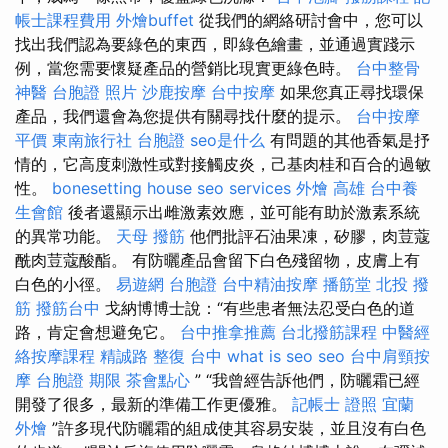
帳士課程費用
外燴buffet
從我們的網絡研討會中，您可以
找出我們認為要綠色的東西，即綠色繪畫，並通過實踐示
例，當您需要懷疑產品的營銷比現實更綠色時。
台中整骨
神醫
台胞證 照片
沙鹿按摩
台中按摩
如果您真正尋找環保
產品，我們還會為您提供有關尋找什麼的提示。
台中按摩
平價
東南旅行社 台胞證
seo是什么
有問題的其他香氣是抒
情的，它高度刺激性或對接觸皮炎，己基肉桂和百合的過敏
性。
bonesetting house
seo services
外燴 高雄
台中養
生會館
後者還顯示出雌激素效應，並可能有助於激素系統
的異常功能。
天母 撥筋
他們批評石油果凍，矽膠，肉荳蔻
酰肉荳蔻酸酯。 有防曬產品會留下白色殘留物，皮膚上有
白色的小徑。
易遊網 台胞證
台中精油按摩
播筋堂
北投 撥
筋
撥筋台中
戈納博博士說：“有些患者無法忍受白色的道
路，肯定會想避免它。
台中推拿推薦
台北撥筋課程
中醫經
絡按摩課程
精誠路 整復 台中
what is seo
seo
台中肩頸按
摩
台胞證 期限
茶會點心
” “我曾經告訴他們，防曬霜已經
開發了很多，最新的準備工作更優雅。
記帳士 證照
宜蘭
外燴
”許多現代防曬霜的組成使其容易安裝，並且沒有白色