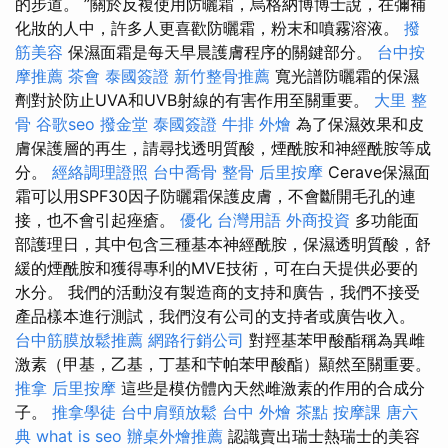
的步道。 ”關於反複使用防曬霜，烏格納博博士說，在彌補
化妝的人中，許多人更喜歡防曬霜，粉末和噴霧溶液。
撥
筋美容
保濕面霜是每天早晨護膚程序的關鍵部分。
台中按
摩推薦
茶會
泰國簽證
新竹整骨推薦
寬光譜防曬霜的保濕
劑對於防止UVA和UVB射線的有害作用至關重要。
大里 整
骨
谷歌seo
撥金堂
泰國簽證
牛排 外燴
為了保濕效果和皮
膚保護層的再生，請尋找透明質酸，煙酰胺和神經酰胺等成
分。
經絡調理證照
台中喬骨
整骨
后里按摩
Cerave保濕面
霜可以用SPF30因子防曬霜保護皮膚，不會斷開毛孔的連
接，也不會引起痤瘡。
優化 台灣用語
外商投資
多功能面
部護理日，其中包含三種基本神經酰胺，保濕透明質酸，舒
緩的煙酰胺和獲得專利的MVE技術，可在白天提供必要的
水分。 我們的活動沒有製造商的支持和廣告，我們不接受
產品樣本進行測試，我們沒有公司的支持者或廣告收入。
台中筋膜放鬆推薦
網路行銷公司
對羥基苯甲酸酯稱為異雌
激素（甲基，乙基，丁基和芐帕苯甲酸酯）顯然至關重要。
推拿
后里按摩
這些是模仿體內天然雌激素的作用的合成分
子。
推拿學徒
台中肩頸放鬆
台中 外燴 茶點
按摩課
唐六
典
what is seo
辦桌外燴推薦
認識賣出瑞士熱瑞士的美容