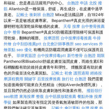
和福祉，您是產品活躍用戶的中心。
台胞證 申請
北投 撥
筋
Allantoin是一種保濕，舒緩，再生成分，在皮膚中過早
衰老。
記帳士 衝刺班
台胞證
Mixa是法國品牌，自1924年
以來一直是敏感皮膚專家。 Bepanthen®真皮光滑的淋浴凝
膠輕輕地清潔乾燥和敏感的皮膚。
天母 按摩
台中整骨推薦
台中 整骨
Bepanthen®真皮50防曬霜護理階梯可保護和護
理乾燥，翻轉的嘴唇。
按摩證照
台中按摩排毒推薦
牛排
外燴
台中刮痧推薦ptt
台北會計師事務所
seo services
外
燴茶點
seo 優化
有機商店防曬霜潤膚露不僅可以保護而且
在乎。
菲律賓簽證
台中按摩排毒ptt
新竹整骨
台胞證 期限
Panthenol和Bisabolol舒緩皮膚並滋潤皮膚，而維生素E和
棕櫚酸酯有助於維持皮膚青年和彈性。 煙酰胺還有助於膚
色的升級並淡化色素斑點。
記帳士 初會
護照過期
經絡按
摩課程費用
關鍵字
后里按摩推薦
旅行社 台胞證
我們需要
知道後兩個可能來自天然精油（例如Alverde身體乳液），
並且我們仍然必須依靠皮膚刺激性和激素作用。
撥筋領行
seo軟體
東海按摩
整復
台中筋膜放鬆推薦
餐點外燴
按摩
學徒
如果製造商沒有指定其使香氣無過敏部件的包裝，那
麼我們無法確定其無害性。
記帳士 會計重點
台灣 按摩
外