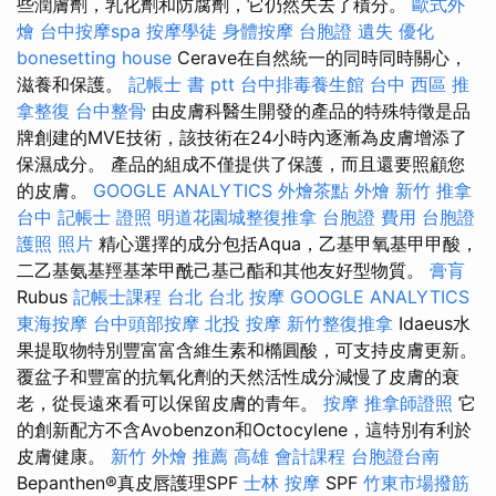
些潤膚劑，乳化劑和防腐劑，它仍然失去了積分。
歐式外
燴
台中按摩spa
按摩學徒
身體按摩
台胞證 遺失
優化
bonesetting house
Cerave在自然統一的同時同時關心，
滋養和保護。
記帳士 書 ptt
台中排毒養生館
台中 西區 推
拿整復
台中整骨
由皮膚科醫生開發的產品的特殊特徵是品
牌創建的MVE技術，該技術在24小時內逐漸為皮膚增添了
保濕成分。 產品的組成不僅提供了保護，而且還要照顧您
的皮膚。
GOOGLE ANALYTICS
外燴茶點
外燴 新竹
推拿
台中
記帳士 證照
明道花園城整復推拿
台胞證 費用
台胞證
護照 照片
精心選擇的成分包括Aqua，乙基甲氧基甲甲酸，
二乙基氨基羥基苯甲酰己基己酯和其他友好型物質。
膏肓
Rubus
記帳士課程 台北
台北 按摩
GOOGLE ANALYTICS
東海按摩
台中頭部按摩
北投 按摩
新竹整復推拿
Idaeus水
果提取物特別豐富富含維生素和橢圓酸，可支持皮膚更新。
覆盆子和豐富的抗氧化劑的天然活性成分減慢了皮膚的衰
老，從長遠來看可以保留皮膚的青年。
按摩
推拿師證照
它
的創新配方不含Avobenzon和Octocylene，這特別有利於
皮膚健康。
新竹 外燴 推薦
高雄 會計課程
台胞證台南
Bepanthen®真皮唇護理SPF
士林 按摩
SPF
竹東市場撥筋