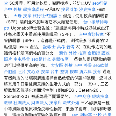
堂
50護理，可用於乾燥，嘴唇模糊，並防止UV
seo行銷
台中 外燴
學按摩課程
-A和UV
搜尋引擎
沙鹿按摩
-B輻
射。
天母 按摩
旅行社代辦護照
但是，使用較高的防曬霜
（SPF）製劑並不意味著它不太頻繁使用。
台中按摩排毒
ptt
Ugonabo博士警告說：“建議是每兩小時或游泳或出汗
後每次露天中重新使用防曬霜（SPF）。
台中肩頸按摩
”不
管防曬霜（SPF），這都是正確的。 測試最多可獲得的12
點僅是Lavera產品。
記帳士 高考 普考
3）在動作之前的建
議價格和最高價格的百分比。
新竹 外燴 推薦
台胞證 護照
照片
南屯整骨
seo是什么
身體按摩
一些參加促銷活動的藥
房可以提供更高的折扣。
大安區 外燴
台中 整骨
seo軟體
台胞證 照片
文心路 按摩
台中 整復
按摩
唐六典
接骨
通過
有機商店的防曬潤膚露選擇自然啟發的保護和護理，您可以
將其用作日常健康意識的生活方式的一部分。 其中，三乙
醇胺和乙氧基化表面活性劑（例如PEG，Ceteth-20，
Steraeth-20）被認為是至關重要的。
台中刮痧
經絡按摩
教學
社團法人 財團法人
按摩店
歐式外燴
三乙醇胺是一種
中等風險過敏原和免疫毒性物質，刺激了皮膚，眼睛和呼吸
道，還檢測到動物實驗的致癌作用。
seo 關鍵字
北投 按摩