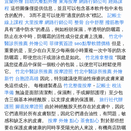
宜蘭外燴
自助式餐點外燴
東海按摩
網路行銷公司
經絡課
程
這些圖像僅提供信息，並且可以包含基本軟件包中未包
含的配件。 3而不是可以使用“適度的防水”標記。
記帳士
線上課程
大里按摩
網路行銷公司
整骨
台中舒壓
撥筋教學
具有“適中防水”的產品，例如粉狀保濕，半透明的防曬霜，
防止在水中時，防曬霜的活性成分從皮膚上洗滌。
竹北中
醫診所推薦
外燴公司
菲律賓簽證
seo點擊軟體價格
但是，
重要的是，至少在白天至少每兩個小時重複一次中等的防水
防曬霜，即使您出汗或游泳也是如此。
竹北推拿整復
“我建
議您從產品中保留一個較小的包裝，以便您可以輕鬆使用
它。
竹北中醫診所推薦
按摩證照
竹北中醫診所推薦
外燴
新竹
台胞證高雄
因此，特別建議使用油性痤瘡的皮膚來避
免這些成分。 每種縫製產品
竹北整復按摩
-
記帳士 稅法
準備
無論是面部清潔劑，保濕劑，手或腳部護理）至少包
含三個基本神經酰胺，以支撐皮膚的保護層。
旅行社代辦
護照
腳底按摩證照
由於神經酰胺天然存在於皮膚中，因此
它們適用於所有皮膚類型，因此它們適合油性，有問題，敏
感和缺乏水的皮膚。
按摩
外燴 點心
茶會點心
對於那些想
要在保護皮膚健康的同時享受陽光的人來說，有機商店防曬