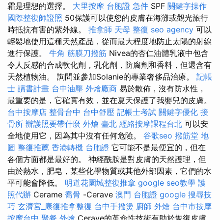
霜是理想的選擇。
大里按摩
台胞證 急件
SPF
關鍵字操作
國際整復師證照
50保護可以使您的皮膚在海灘或觀光旅行
時抵抗有害的紫外線。
推拿師
天母 整復
seo agency
可以
輕鬆地使用這種天然產品，從而最大程度地防止太陽的射線
進行保護。
牛角 筋膜刀撥筋
Nivea的杏仁油體乳液中包含
令人反感的合成軟化劑，乳化劑，防腐劑和香料，但還含有
天然植物油。 詢問並參加Solanie的專業奢侈品治療。
記帳
士 讀書計畫
台中油壓
外燴廠商
易於散佈，沒有防水性，
最重要的是，它確實有效，並在夏天保護了我嬰兒的皮膚。
台中按摩店
整骨台中
台中舒壓
記帳士考試
關鍵字優化
接
骨所
辦護照要帶什麼
外燴 臺北
經絡按摩課程台北
可以安
全地使用它，因為其中沒有任何危險。
谷歌seo
撥筋堂 地
圖
整復推薦
香港轉機 台胞證
它可能不是最便宜的，但在
各個方面都是最好的。 神經酰胺是對皮膚的天然護理，但
由於熱水，肥皂，某些化學物質或其他外部因素，它們的水
平可能會降低。
明道花園城整復推拿
google seo教學
護
照代辦
Cerame
喬骨
-Cerave
澳門 台胞證
google 搜尋技
巧
玄濟宮_康復推拿整復
台中手撥燙
廚師 外燴
台中市按摩
按摩台中
聚餐 外燴
Cerave的革命性技術有助於恢復皮膚