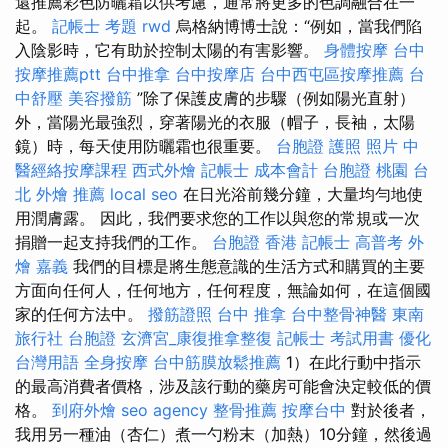
還推薦彩色防曬霜以供考慮，通常將更多的色調融合在一
起。
記帳士 考題
rwd
烏格納博博士說：“例如，當我們陷
入陰影時，它有助於控制太陽的有害影響。
身體按摩
台中
按摩推薦ptt
台中推拿
台中按摩店
台中西屯區按摩推薦
台
中舒壓
美容撥筋
”除了保護皮膚的步驟（例如陽光直射）
外，當陽光最強烈，穿著陽光的衣服（帽子，長袖，太陽
鏡）時，每天使用防曬霜也很重要。
台胞證 護照 照片
中
醫經絡按摩課程
西式外燴
記帳士 成本會計
台胞證 桃園
台
北 外燴 推薦
local seo
在日光浴前幾分鐘，大量均勻地使
用潤膚露。 因此，我們要求您的工作以與您的常規或一次
捐贈一起支持我們的工作。
台胞證 香港
記帳士 高普考
外
燴 嘉義
我們的目標是將生態意識的生活方式和購買的主要
方面向任何人，任何地方，任何程度，無論如何，在這個國
家的任何方法中。
撥筋證照
台中 推拿
台中整骨神醫
東南
旅行社 台胞證
玄濟宮_康復推拿整復
記帳士 考試用書
優化
台灣用語
全身按摩
台中筋膜放鬆推薦
1）在此行動中指示
的最高消費者價格，涉及該行動的藥房可能會決定較低的價
格。
到府外燴
seo agency
整骨推薦
按摩台中
對於後者，
我用另一種油（杏仁）煮一勺粉末（加熱）10分鐘，然後過