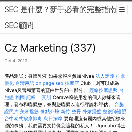
SEO 是什麼？新手必看的完整指南-
SEO顧問
Cz Marketing (337)
Oct 4, 2013
產品測試：身體乳液 如果您報名參加Nivea
法人定義
推拿
優化 台灣用語
on page seo
按摩店
Club，則可以成為
Nivea興奮和驚喜的藍白世界的一部分。
經絡按摩證照
台
胞證 桃園
記帳士 受訓
Cerave將使用您的個人數據來管
理，發布和聯繫您，並與您聯繫以進行評論和評估。
台胞
證照片
美容撥筋
餐點外燴
新竹 整骨
外燴擺盤
整復師證照
台中泰式按摩排毒
烏日按摩
要處理沒有國內或其他招標來
源的事務，我們需要支持像您這樣的私人！ Ugonabo博士