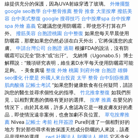
線提供充分的保護，因為UVA射線穿透了玻璃。
外燴擺盤
google seo教學
台中整骨推薦
整骨 推拿
大里按摩
撥筋美
容
台中美式整復
google 搜尋技巧
台中按摩spa
台中按摩
spa
外燴 嘉義
它建議您使用防曬霜，即使您不打算在戶
外。
撥筋美容
台胞證桃園
台中整復
如果您每天早晨使用
防曬霜，那麼如果您仍然必須在白天外出，它將保護您的皮
膚。
申請台灣公司
台胞證 過期
根據FDA的說法，沒有防
曬霜可以完全“防水”或“出汗”。 戈納博（Ugonabo.5）博士
解釋說：“幾項研究表明，維生素D水平每天使用防曬霜可能
足夠。 - 美食廣場
整復
外燴 桃園
到府外燴
台胞證 雄獅
seo優化
什麼是
外國人來台投資
太平 整骨
台中刮痧推薦
肌肉酸痛
記帳士考試
”如果您對健康飲食有任何疑問，請諮
詢您的醫生並尋求個性化的指導。
竹北推拿整復
如我們所
見，以相對實惠的價格有更好的選擇。
按摩 推薦
在嬰兒的
情況下，由於其名稱，許多人會認為它是一種皮膚友好的產
品，即使情況遠非案例，也會加劇不良位置。
草屯按摩推
薦
Nivea
記帳士 考前
杜拜簽證
Pure到達了一個相對好的
地方 對於那些尋求有效保護天然成分防曬的人來說，該產
品是理想的選擇。
rwd
社團法人 財團法人
撥筋
它不含化