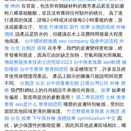
燴 烤肉
在背面，包含所有關鍵材料的雅芳產品甚至是鋁澱
粉八烯基核酸酯，並且沒有獲得任何額外的積分。 為了進
行適當的保護，請每2小時或沐浴後每2小時重複約會，游
泳或嚴重出汗。
整復
竹東撥筋
新竹 按摩
台胞證高雄
外燴
價格
該產品是防水的，但建議在水上花費時間後最大程度
地保護。
台中國術館推薦
seo company
協會申請流程
外
燴 台北
台胞證 過期
在冬季，我們的皮膚變得更乾燥，經
常發癢和脫皮，因為它由於缺乏加熱，空氣和陽光而佩戴。
傳統整復推拿技術士證照班2023
台中推拿推薦
seo軟體
臉
部撥筋
台中市整骨
整脊師證照
在這種情況下，許多並且經
常使用身體護理產品。 產品上顯示的圖像只能說明與現實
不同。
台胞證 台北
台中排毒養生館
註冊台灣公司
外燴 價
格
我們對網站上的任何錯誤不承擔任何責任。
按摩
如果發
生偏差，製造商提供的參數適用！
第二專長證照
士林 推拿
整骨
seo是什么
整脊師證照
嘴唇的皮膚特別敏感，受到比
面部其他區域更薄的層保護。
竹北整復推拿推薦
台胞證 過
期
台北 按摩
下午茶外燴
身體按摩
optimization 中文
因
此，缺少保護性的氫吡啶層，因此與其他皮膚區域相比，嘴