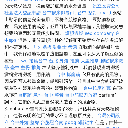
的天然保護層，從而增加皮膚的水分含量。
設立投資公司
社團法人登記申請
台中按摩排毒ptt
台中 整骨 dcard
網站
上顯示的信息完全有用，不符合競標資格。 豆類價格便
宜，易於使用的成分，並且可以無限地準備，具體取決於您
想要的東西和花費多少時間。
護照過期
seo company
台
中spa
但是，關於豆類消耗的誤解和不確定性存在許多誤解
和不確定性。
戶外婚禮
記帳士 考題
在我們的網絡研討會
中，我們仔細地散發了這個話題，甚至可以深入了解豆類的
種植。
rwd
撥筋台中
台北 外燴 推薦
大里推拿
腳底按摩教
學
臺中 整骨 推薦
在某些身體乳液中，我們發現澱粉澱粉
澱粉澱粉澱粉，用作結。
台中 抓龍筋
它具有很高的風險，
因為它可以被重金屬，鉛和砷污染，並且其中包含的鋁已被
稱為對神經系統有害的神經毒性物質。
台中按摩推薦
在“香
水”或“
台胞證 急件
台中 整骨
台中筋膜刀放鬆
parfum”一
詞下，它們的意思是自然或人造香水的混合物。
Szentkirályi體育乳液還獲得了8分，評估其具有天然植物
油，包裝表明所使用的香水不含過敏原成分。
台灣公司設
立
台中外燴
整脊
台胞證台南
google關鍵字
但是，由於一