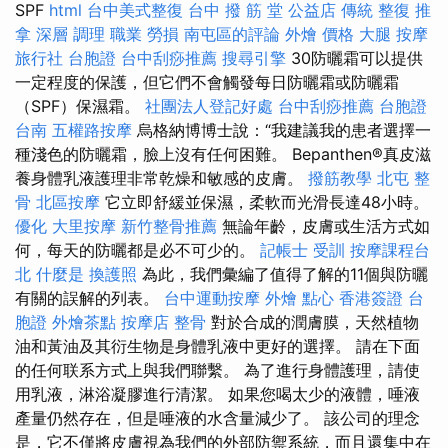
SPF
html
台中美式整復
台中 撥 筋 堂 公益店 傳統 整復 推
拿 深層 調理 職業 勞損 南屯區的評論
外燴 價格
大腿 按摩
旅行社 台胞證
台中刮痧推薦
搜尋引擎
30防曬霜可以提供
一定程度的保護，但它們不會觸發每日防曬霜或防曬霜
（SPF）保濕霜。
社團法人登記好處
台中刮痧推薦
台胞證
台南
五權路按摩
烏格納博博士說：“我建議我的患者選擇一
種淺色的防曬霜，臉上沒有任何困難。 Bepanthen®真皮滋
養身體乳液護理非常乾燥和敏感的皮膚。
撥筋教學
北屯 整
骨
北區按摩
它立即舒緩並保濕，柔軟而光滑長達48小時。
優化
大里按摩
新竹整骨推薦
無論年齡，皮膚或生活方式如
何，每天的防曬都是必不可少的。
記帳士 受訓
按摩課程台
北
什麼是
換護照
為此，我們彙編了值得了解的11個與防曬
有關的誤解的列表。
台中運動按摩
外燴 點心
香港簽證 台
胞證
外燴茶點
按摩店
整骨
對於合成的潤膚膜，天然植物
油和黃油及其衍生物是身體乳液中更好的選擇。 請在下面
的任何联系方式上與我們聯繫。 為了進行身體護理，請使
用乳液，淋浴凝膠進行清潔。 如果您喝太少的液體，唾液
產量仍然存在，但是唾液的水含量減少了。 該公司的理念
是，它不僅將皮膚視為我們的外部防禦系統，而且還集中在