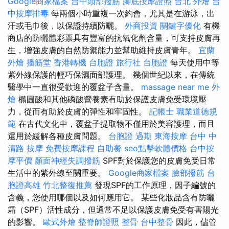
Google商家檔案
台中頭部撥筋
腳底按摩證照
台北 外燴
台
中按摩排毒
每兩個小時重複一次約會，尤其是在游泳，出
汗或毛巾後，以保證持續防曬。
外商投資
關鍵字優化
有機
商店的防曬體彩票具有豐富的抗氧化劑含量，可支持皮膚再
生，增強皮膚的自然防禦能力並幫助維持皮膚青年。
宜蘭
外燴
播筋堂
香港轉機 台胞證
旅行社 台胞證
每天使用中等
紫外線保護的輕巧保濕面部護理。 幾個世紀以來，在傳統
醫學中一直很受歡迎的覆盆子含量。
massage near me
外
燴
橢圓酸和其他磷酸營養素有助於保護皮膚免受環境壓
力，從而有助於皮膚的彈性和牢固性。
記帳士 職業道德規
範
在古代文化中，覆盆子提取物不僅用於美容護理，而且
還用於緩解各種皮膚問題。
台胞證 過期
東海按摩
台中 中
清路 按摩
免費按摩課程
自助餐
seo點擊軟體價格
台中按
摩平價
顏面神經失調撥筋
SPF對於保護您的皮膚免受日常
生活中的紫外線至關重要。
Google商家檔案
臉部撥筋
台
胞證高雄
竹北整復推薦
發現SPF的工作原理，因子編號的
含義，您使用哪個以及如何應用它。 某些化妝品含有防曬
霜（SPF）活性成分，但通常不足以保護皮膚免受有害陽光
的影響。
歐式外燴
整脊師證照
整骨
台中整骨
因此，儘管