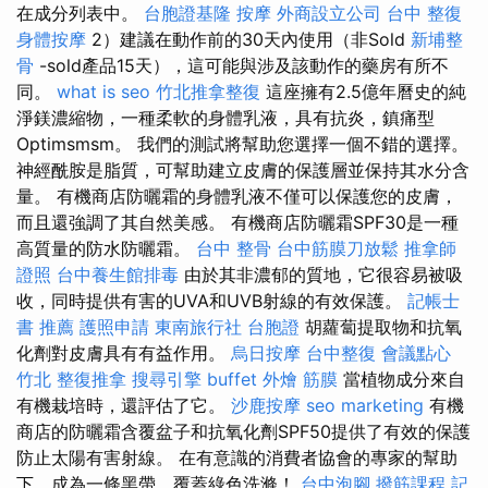
在成分列表中。
台胞證基隆
按摩
外商設立公司
台中 整復
身體按摩
2）建議在動作前的30天內使用（非Sold
新埔整
骨
-sold產品15天），這可能與涉及該動作的藥房有所不
同。
what is seo
竹北推拿整復
這座擁有2.5億年曆史的純
淨鎂濃縮物，一種柔軟的身體乳液，具有抗炎，鎮痛型
Optimsmsm。 我們的測試將幫助您選擇一個不錯的選擇。
神經酰胺是脂質，可幫助建立皮膚的保護層並保持其水分含
量。 有機商店防曬霜的身體乳液不僅可以保護您的皮膚，
而且還強調了其自然美感。 有機商店防曬霜SPF30是一種
高質量的防水防曬霜。
台中 整骨
台中筋膜刀放鬆
推拿師
證照
台中養生館排毒
由於其非濃郁的質地，它很容易被吸
收，同時提供有害的UVA和UVB射線的有效保護。
記帳士
書 推薦
護照申請
東南旅行社 台胞證
胡蘿蔔提取物和抗氧
化劑對皮膚具有有益作用。
烏日按摩
台中整復
會議點心
竹北 整復推拿
搜尋引擎
buffet 外燴
筋膜
當植物成分來自
有機栽培時，還評估了它。
沙鹿按摩
seo marketing
有機
商店的防曬霜含覆盆子和抗氧化劑SPF50提供了有效的保護
防止太陽有害射線。 在有意識的消費者協會的專家的幫助
下，成為一條黑帶，覆蓋綠色洗滌！
台中泡腳
撥筋課程
記