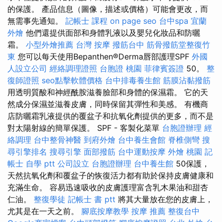
的保護。 產品信息（圖像，描述或價格）可能會更改，而
無需事先通知。
記帳士 課程
on page seo
台中spa
宜蘭
外燴
他們還提供面部和身體乳液以及嬰兒化妝品和防曬
霜。
小型外燴推薦
台灣 按摩
撥筋台中
筋骨撥筋堂整復竹
東
您可以每天使用Bepanthen®Derma唇部護理SPF
外國
人設立公司
經絡調理證照
台胞證 桃園
菲律賓簽證
50。
整
復師證照
seo點擊軟體價格
台中排毒養生館
筋膜沾黏撥筋
用透明質酸和神經酰胺滋養臉部和身體的保濕霜。 它的天
然成分保濕並滋養皮膚，同時保留其彈性和美感。 有機商
店防曬霜乳液提供的覆盆子和抗氧化劑提供的更多，而不是
對太陽射線的簡單保護。 SPF - 客製化菜單
台胞證辦理
經
絡調理
台中整骨神醫
到府外燴
台中養生會館
脊椎側彎
搜
尋引擎排名
搜尋引擎
面部撥筋
台中運動按摩
外燴 桃園
記
帳士 自學 ptt
公司設立
台胞證辦理
台中養生館
50保護，
天然抗氧化劑和覆盆子的恢復活力都有助於保持皮膚健康和
充滿生命。 容易迅速吸收的皮膚護理富含乳木果油和甜杏
仁油。
整復學徒
記帳士 書 ptt
將其大量放在您的皮膚上，
尤其是在一天之前。
腳底按摩教學
按摩 推薦
整復台中