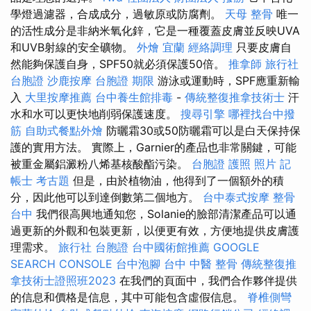
學燈過濾器，合成成分，過敏原或防腐劑。
天母 整骨
唯一
的活性成分是非納米氧化鋅，它是一種覆蓋皮膚並反映UVA
和UVB射線的安全礦物。
外燴 宜蘭
經絡調理
只要皮膚自
然能夠保護自身，SPF50就必須保護50倍。
推拿師
旅行社
台胞證
沙鹿按摩
台胞證 期限
游泳或運動時，SPF應重新輸
入
大里按摩推薦
台中養生館排毒
-
傳統整復推拿技術士
汗
水和水可以更快地削弱保護速度。
搜尋引擎
哪裡找台中撥
筋
自助式餐點外燴
防曬霜30或50防曬霜可以是白天保持保
護的實用方法。 實際上，Garnier的產品也非常關鍵，可能
被重金屬鋁澱粉八烯基核酸酯污染。
台胞證 護照 照片
記
帳士 考古題
但是，由於植物油，他得到了一個額外的積
分，因此他可以到達倒數第二個地方。
台中泰式按摩
整骨
台中
我們很高興地通知您，Solanie的臉部清潔產品可以通
過更新的外觀和包裝更新，以便更有效，方便地提供皮膚護
理需求。
旅行社 台胞證
台中國術館推薦
GOOGLE
SEARCH CONSOLE
台中泡腳
台中 中醫 整骨
傳統整復推
拿技術士證照班2023
在我們的頁面中，我們合作夥伴提供
的信息和價格是信息，其中可能包含虛假信息。
脊椎側彎