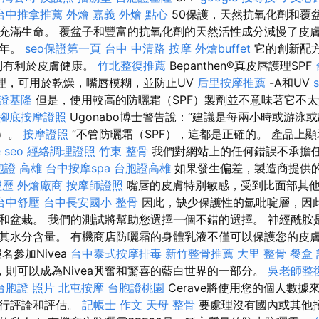
台中推拿推薦
外燴 嘉義
外燴 點心
50保護，天然抗氧化劑和覆
充滿生命。 覆盆子和豐富的抗氧化劑的天然活性成分減慢了皮
青年。
seo保證第一頁
台中 中清路 按摩
外燴buffet
它的創新配方不
這特別有利於皮膚健康。
竹北整復推薦
Bepanthen®真皮唇護理SPF
理，可用於乾燥，嘴唇模糊，並防止UV
后里按摩推薦
-A和UV
證基隆
但是，使用較高的防曬霜（SPF）製劑並不意味著它不
腳底按摩證照
Ugonabo博士警告說：“建議是每兩小時或游泳
F）。
按摩證照
”不管防曬霜（SPF），這都是正確的。 產品上
 seo
經絡調理證照
竹東 整骨
我們對網站上的任何錯誤不承擔
胞證 高雄
台中按摩spa
台胞證高雄
如果發生偏差，製造商提供
經歷
外燴廠商
按摩師證照
嘴唇的皮膚特別敏感，受到比面部其
台中舒壓
台中長安國小 整骨
因此，缺少保護性的氫吡啶層，因
和盆栽。 我們的測試將幫助您選擇一個不錯的選擇。 神經酰胺
其水分含量。 有機商店防曬霜的身體乳液不僅可以保護您的皮
名參加Nivea
台中泰式按摩排毒
新竹整骨推薦
大里 整骨
餐盒
b，則可以成為Nivea興奮和驚喜的藍白世界的一部分。
吳老師整
台胞證 照片
北屯按摩
台胞證桃園
Cerave將使用您的個人數據
進行評論和評估。
記帳士 作文
天母 整骨
要處理沒有國內或其他