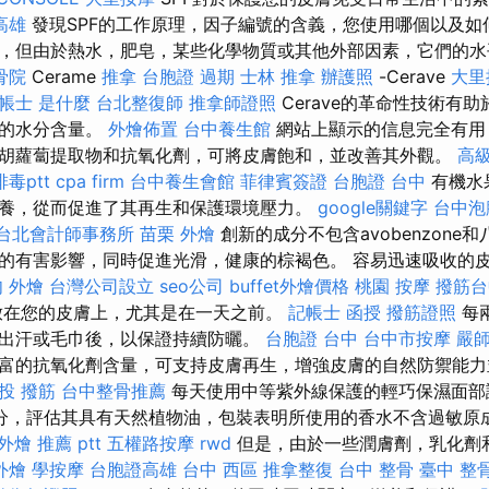
高雄
發現SPF的工作原理，因子編號的含義，您使用哪個以及如
，但由於熱水，肥皂，某些化學物質或其他外部因素，它們的
骨院
Cerame
推拿
台胞證 過期
士林 推拿
辦護照
-Cerave
大里
帳士 是什麼
台北整復師
推拿師證照
Cerave的革命性技術有
膚的水分含量。
外燴佈置
台中養生館
網站上顯示的信息完全有用
胡蘿蔔提取物和抗氧化劑，可將皮膚飽和，並改善其外觀。
高
毒ptt
cpa firm
台中養生會館
菲律賓簽證
台胞證 台中
有機水
養，從而促進了其再生和保護環境壓力。
google關鍵字
台中泡
台北會計師事務所
苗栗 外燴
創新的成分不包含avobenzone
的有害影響，同時促進光滑，健康的棕褐色。 容易迅速吸收的
 外燴
台灣公司設立
seo公司
buffet外燴價格
桃園 按摩
撥筋台
放在您的皮膚上，尤其是在一天之前。
記帳士 函授
撥筋證照
每
出汗或毛巾後，以保證持續防曬。
台胞證 台中
台中市按摩
嚴
富的抗氧化劑含量，可支持皮膚再生，增強皮膚的自然防禦能力
投 撥筋
台中整骨推薦
每天使用中等紫外線保護的輕巧保濕面部護理。 S
分，評估其具有天然植物油，包裝表明所使用的香水不含過敏原
外燴 推薦 ptt
五權路按摩
rwd
但是，由於一些潤膚劑，乳化劑
外燴
學按摩
台胞證高雄
台中 西區 推拿整復
台中 整骨
臺中 整