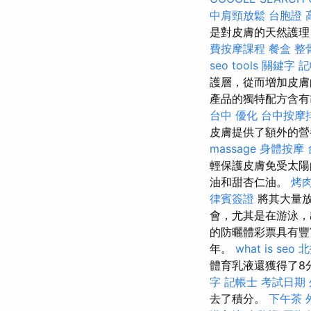
中肩頸放鬆
台胞證 
是對皮膚的天然護理
費按摩課程
餐盒
整
seo tools
關鍵字
記
護層，從而增加皮
產品的獨特配方含有
台中
優化
台中按摩排
皮膚提供了額外的營
massage
身體按摩
輕保護皮膚免受太陽
油和甜杏仁油。
烤肉
律賓簽證
將其大量
會，尤其是在游泳，
的防曬體彩票具有豐
年。
what is seo
北
體育乳液還獲得了8
字
記帳士 考試日期
去了積分。
下午茶 