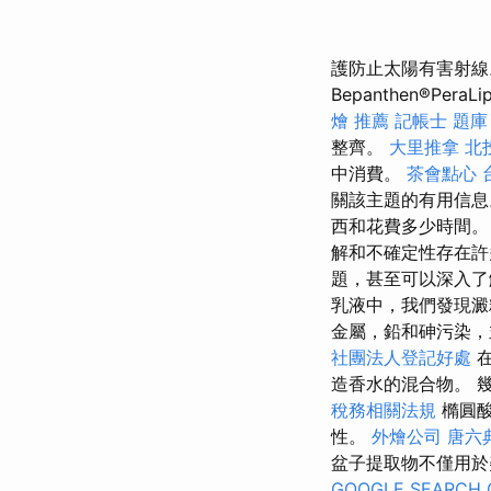
護防止太陽有害射
Bepanthen®PeraLi
燴 推薦
記帳士 題庫
整齊。
大里推拿
北
中消費。
茶會點心
關該主題的有用信息
西和花費多少時間
解和不確定性存在
題，甚至可以深入
乳液中，我們發現澱
金屬，鉛和砷污染，
社團法人登記好處
在
造香水的混合物。 
稅務相關法規
橢圓酸
性。
外燴公司
唐六
盆子提取物不僅用於
GOOGLE SEARCH 