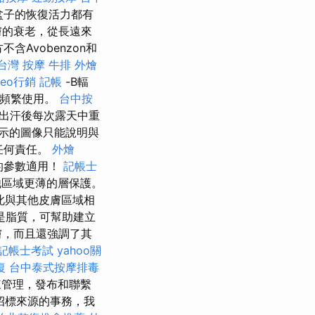
盆子的恢復活力都有
膚的衰老，從長遠來
含Avobenzon和
台灣 按摩
牛排 外燴
seo行銷
記帳
-B輻
太頻繁使用。
台中按
或出汗後每次露天中重
顯示的圖像只能說明與
任何責任。
外燴
的參數適用！
記帳士
他區域更薄的層保護。
此與其他皮膚區域相
是脂質，可幫助建立
膚，而且還強調了其
記帳士考試
yahoo關
復
台中泰式按摩排毒
來管理，發布和聯繫
招標來源的事務，我