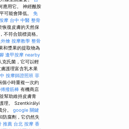
何應用它。 神經酰胺
水平可能會降低。
免
按摩
台中 中醫 整骨
助於恢復皮膚的天然保
，不符合競標資格。
級外燴
按摩教學
整骨
果和漿果的提取物為
腳
逢甲按摩
nearby
和八克氏菌，它可以輕
皮膚護理富含乳木果
中
按摩師證照班
菲
兩個小時重複一次約
師傅撥筋棒
有機商店
並幫助維持皮膚青
zentkirályi
成分。
google 關鍵
和防腐劑，它仍然失
骨 推薦
台北 按摩
香