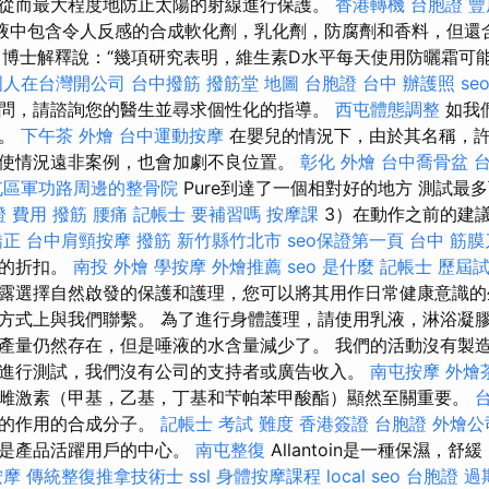
從而最大程度地防止太陽的射線進行保護。
香港轉機 台胞證
豐
體乳液中包含令人反感的合成軟化劑，乳化劑，防腐劑和香料，但還
.5）博士解釋說：“幾項研究表明，維生素D水平每天使用防曬霜可
國人在台灣開公司
台中撥筋
撥筋堂 地圖
台胞證 台中
辦護照
seo
問，請諮詢您的醫生並尋求個性化的指導。
西屯體態調整
如我
擇。
下午茶 外燴
台中運動按摩
在嬰兒的情況下，由於其名稱，
使情況遠非案例，也會加劇不良位置。
彰化 外燴
台中喬骨盆
台
屯區軍功路周邊的整骨院
Pure到達了一個相對好的地方 測試最多
證 費用
撥筋
腰痛
記帳士 要補習嗎
按摩課
3）在動作之前的建
矯正
台中肩頸按摩
撥筋 新竹縣竹北市
seo保證第一頁
台中 筋膜
高的折扣。
南投 外燴
學按摩
外燴推薦
seo 是什麼
記帳士 歷屆
露選擇自然啟發的保護和護理，您可以將其用作日常健康意識的
方式上與我們聯繫。 為了進行身體護理，請使用乳液，淋浴凝膠
產量仍然存在，但是唾液的水含量減少了。 我們的活動沒有製
進行測試，我們沒有公司的支持者或廣告收入。
南屯按摩
外燴
雌激素（甲基，乙基，丁基和芐帕苯甲酸酯）顯然至關重要。
素的作用的合成分子。
記帳士 考試 難度
香港簽證 台胞證
外燴公
您是產品活躍用戶的中心。
南屯整復
Allantoin是一種保濕，
按摩
傳統整復推拿技術士
ssl
身體按摩課程
local seo
台胞證 過