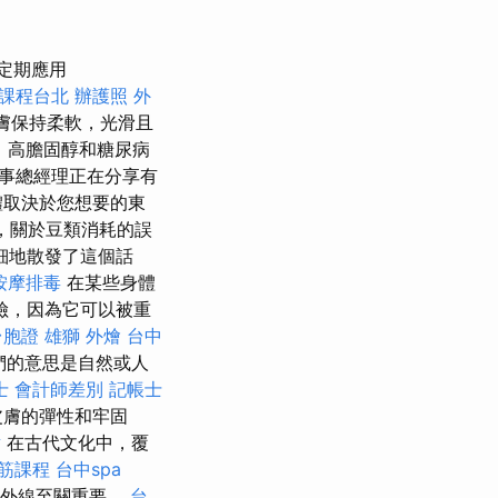
定期應用
課程台北
辦護照
外
膚保持柔軟，光滑且
，高膽固醇和糖尿病
董事總經理正在分享有
體取決於您想要的東
，關於豆類消耗的誤
細地散發了這個話
按摩排毒
在某些身體
險，因為它可以被重
台胞證 雄獅
外燴 台中
它們的意思是自然或人
士 會計師差別
記帳士
皮膚的彈性和牢固
點
在古代文化中，覆
筋課程
台中spa
紫外線至關重要。
台