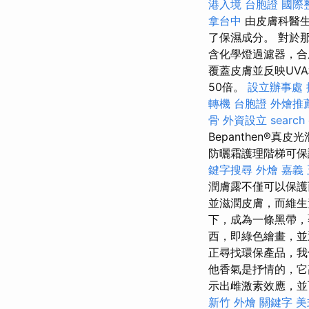
港入境 台胞證
國際
拿台中
由皮膚科醫生
了保濕成分。 對於
含化學燈過濾器，
覆蓋皮膚並反映UV
50倍。
設立辦事處
轉機 台胞證
外燴推
骨
外資設立
search 
Bepanthen®
防曬霜護理階梯可
鍵字搜尋
外燴 嘉義
潤膚露不僅可以保
並滋潤皮膚，而維生
下，成為一條黑帶
西，即綠色繪畫，並
正尋找環保產品，我
他香氣是抒情的，它
示出雌激素效應，並
新竹 外燴
關鍵字
美