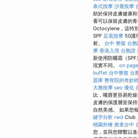
泰式按摩
沙鹿按摩
助於保持皮膚健康和
看可以保留皮膚的
Octocylene，
SPF
足底按摩
50護
射。
台中 整復
台胞
摩
香港入境 台胞證
新使用防曬霜（SP
現實不同。
on page
buffet
台中整復
台
題庫
整骨院的奇妙
大雅按摩
seo 優化
比，嘴唇更容易乾燥
皮膚的保護層並保持
自然美感。 如果您報
鍵字分析
rwd
Clu
桃園外燴
推拿台中
您，並與您聯繫以