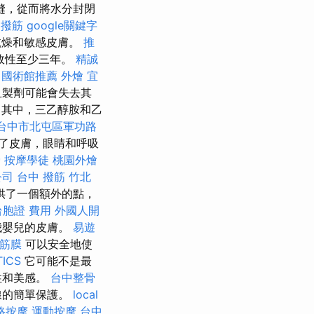
縫，從而將水分封閉
 撥筋
google關鍵字
膚乾燥和敏感皮膚。
推
效性至少三年。
精誠
中國術館推薦
外燴 宜
且製劑可能會失去其
 其中，三乙醇胺和乙
台中市北屯區軍功路
了皮膚，眼睛和呼吸
骨
按摩學徒
桃園外燴
公司
台中 撥筋
竹北
供了一個額外的點，
台胞證 費用
外國人開
我嬰兒的皮膚。
易遊
 筋膜
可以安全地使
ICS
它可能不是最
性和美感。
台中整骨
線的簡單保護。
local
路按摩
運動按摩
台中