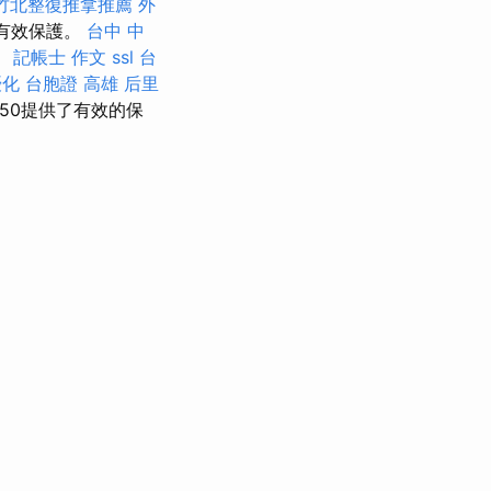
竹北整復推拿推薦
外
的有效保護。
台中 中
。
記帳士 作文
ssl
台
優化
台胞證 高雄
后里
50提供了有效的保