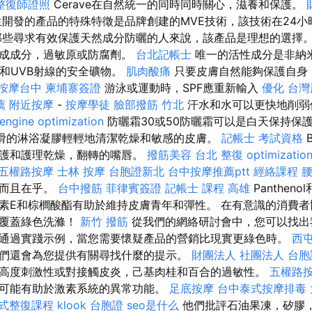
整復師證照
Cerave在自然統一的同時同時關心，滋養和保護。
開發的產品的特殊特徵是品牌創建的MVE技術，該技術在24小
那些尋求有效保護天然成分防曬的人來說，該產品是理想的選擇
合成成分，過敏原或防腐劑。
台北記帳士
唯一的活性成分是非納
A和UVB射線的安全礦物。
肌肉酸痛
只要皮膚自然能夠保護自身，
按摩台中
柬埔寨簽證
游泳或運動時，SPF應重新輸入
優化 台
薦
附近按摩
-
按摩學徒
臉部撥筋 竹北
汗水和水可以更快地削弱
engine optimization
防曬霜30或50防曬霜可以是白天保持保
真皮光滑的淋浴凝膠輕輕地清潔乾燥和敏感的皮膚。
記帳士 考試資格
B
保護和護理乾燥，翻轉的嘴唇。
撥筋美容
台北 整復
optimizati
五權路按摩
士林 按摩
台胞證新北
台中按摩推薦ptt
經絡課程
護而且在乎。
台中撥筋
菲律賓簽證
記帳士 課程 高雄
Pantheno
素E和棕櫚酸酯有助於維持皮膚青年和彈性。 在有意識的消費者
，覆蓋綠色洗滌！
新竹 撥筋
從我們的網絡研討會中，您可以找出
通過實踐示例，當您需要懷疑產品的營銷比現實更綠色時。
西
們還會為您提供有關尋找什麼的提示。
財團法人 社團法人
台胞
高度刺激性或對接觸皮炎，己基肉桂和百合的過敏性。
五權路
可能有助於激素系統的異常功能。
足底按摩
台中泰式按摩排毒
式整復課程
klook 台胞證
seo是什么
他們批評石油果凍，矽膠