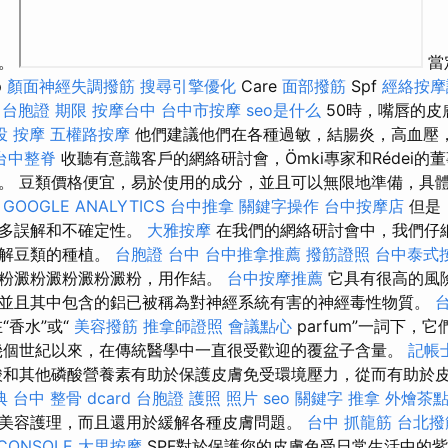
線。
當
p
顏面神經失調撥筋
搜尋引擎優化
Care
面部撥筋
Spf
經絡按摩
台胞證 期限
按摩台中
台中市按摩
seo是什么
50時，嘴唇的皮
投 按摩
五權路按摩
他們建議他們在各種過敏，結腸炎，高血壓
台中整脊
收聽有意識客戶的網絡研討會，Ömki專家和Rédei的
。 豆類價格便宜，易於使用的成分，並且可以無限地準備，具
。
GOOGLE ANALYTICS
台中推拿
關鍵字操作
台中按摩店
但是
許多誤解和不確定性。
大雅按摩
在我們的網絡研討會中，我們仔
了解豆類的種植。
台胞證 台中
台中推拿推薦
撥筋證照
台中泰式
粉澱粉澱粉澱粉澱粉，用作結。
台中按摩推薦
它具有很高的風
並且其中包含的鋁已被稱為對神經系統有害的神經毒性物質。
“香水”或“
美容撥筋
推拿師證照
會議點心
parfum”一詞下，
幾個世紀以來，在傳統醫學中一直很受歡迎的覆盆子含量。
記帳
和其他磷酸營養素有助於保護皮膚免受環境壓力，從而有助於
典
台中 整骨 dcard
台胞證 護照 照片
seo 關鍵字
推拿
外燴茶
美容護理，而且還用於緩解各種皮膚問題。
台中 抓龍筋
台北撥
CONSOLE
大里按摩
SPF對於保護您的皮膚免受日常生活中的