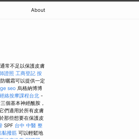
About
，但通常不足以保護皮膚
師證照
工商登記
按
0防曬霜可以提供一定
ge seo
烏格納博博
經絡按摩課程台北
-
含三個基本神經酰胺，
它們適用於所有皮膚
於那些想要在保護皮
骨
SPF
台中 中醫 整
沾黏撥筋
可以輕鬆地