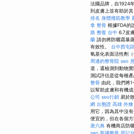
法國品牌，自192
到皮膚上並有助於
排名
身體撥筋教學
拿 整骨
根據FDA
路 整復 台中
6.7
蘭
請勿將防曬霜暴露
有效性。
台中西屯
氧基化表面活性劑（例如
周邊的整骨院
seo 
道，還檢測到動物
測試評估是從每種產
整骨
由此，我們將1
以幫助皮膚和有機成分
公司
seo行銷
易於散
網 台胞證
高雄 外燴
用它，因為其中沒
便宜的，但在各個方
唐六典
有機商店防曬
seo
新埔整骨
登記