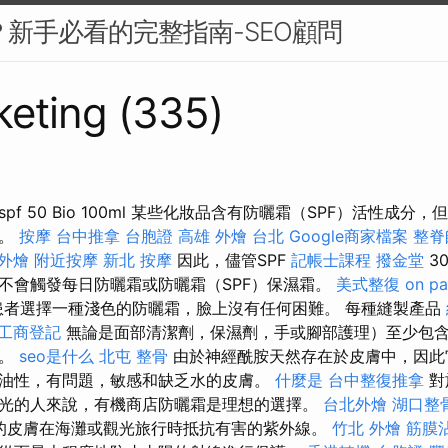
麼？新手必看的完整指南-SEO顧問
eting (335)
f 50 Bio 100ml 某些化妝品含有防曬霜（SPF）活性成分
響。
按摩
台中推拿
台胞證 高雄
外燴 台北
Google商家檔案
整脊
外燴
附近按摩
新北 按摩
因此，儘管SPF
記帳士課程
撥金堂
3
不會觸發每日防曬霜或防曬霜（SPF）保濕霜。
美式整復
on pa
患者選擇一種淺色的防曬霜，臉上沒有任何困難。 每種縫製產品
工商登記
無論是面部清潔劑，保濕劑，手或腳部護理）至少包
層。
seo是什么
北屯 整骨
由於神經酰胺天然存在於皮膚中，因此
油性，有問題，敏感和缺乏水的皮膚。
什麼是
台中整復推拿
對
光的人來說，有機商店防曬霜是理想的選擇。
台北外燴
湖口整
的皮膚在海灘或觀光旅行時抵抗有害的紫外線。
竹北 外燴
筋膜