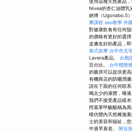
使用這種天然產品，
Nivea的杏仁油
納博（Ugonabo
摩課程
seo教學
外
對健康飲食有任何疑
的價格有更好的選
皮膚友好的產品，即
泰式按摩
台中市北
Lavera產品。
台胞
百分比。
台中體態
的藥房可以提供更
有機商店的防曬潤膚
請在下面的任何联系
喝太少的液體，唾液
我們不接受產品樣本
羥基苯甲酸酯稱為異
模仿體內天然雌激
士的美容和福祉，
中過早衰老。
附近