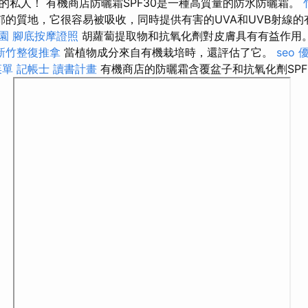
的私人！ 有機商店防曬霜SPF30是一種高質量的防水防曬霜。
的質地，它很容易被吸收，同時提供有害的UVA和UVB射線
園
腳底按摩證照
胡蘿蔔提取物和抗氧化劑對皮膚具有有益作用
新竹整復推拿
當植物成分來自有機栽培時，還評估了它。
seo 
菜單
記帳士 讀書計畫
有機商店的防曬霜含覆盆子和抗氧化劑SPF