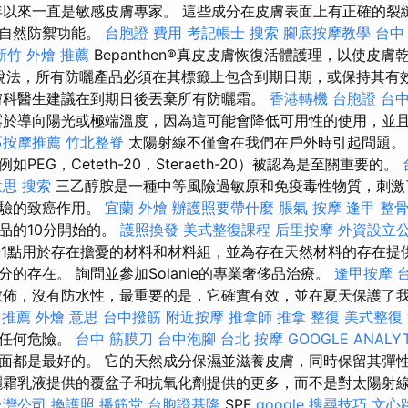
4年以來一直是敏感皮膚專家。 這些成分在皮膚表面上有正確的裂
其自然防禦功能。
台胞證 費用
考記帳士
搜索
腳底按摩教學
台中
新竹 外燴 推薦
Bepanthen®真皮皮膚恢復活體護理，以使皮
的說法，所有防曬產品必須在其標籤上包含到期日期，或保持其有
皮膚科醫生建議在到期日後丟棄所有防曬霜。
香港轉機 台胞證
台
於導向陽光或極端溫度，因為這可能會降低可用性的使用，並
區按摩推薦
竹北整脊
太陽射線不僅會在我們在戶外時引起問題。
PEG，Ceteth-20，Steraeth-20）被認為是至關重要的。
意思
搜索
三乙醇胺是一種中等風險過敏原和免疫毒性物質，刺激
實驗的致癌作用。
宜蘭 外燴
辦護照要帶什麼
脹氣 按摩
逢甲 整
品的10分開始的。
護照換發
美式整復課程
后里按摩
外資設立
-1點用於存在擔憂的材料和材料組，並為存在天然材料的存在提
的存在。 詢問並參加Solanie的專業奢侈品治療。
逢甲按摩
佈，沒有防水性，最重要的是，它確實有效，並在夏天保護了
 推薦
外燴 意思
台中撥筋
附近按摩
推拿師
推拿 整復
美式整復
有任何危險。
台中 筋膜刀
台中泡腳
台北 按摩
GOOGLE ANALYT
面都是最好的。 它的天然成分保濕並滋養皮膚，同時保留其彈
霜乳液提供的覆盆子和抗氧化劑提供的更多，而不是對太陽射
台灣公司
換護照
播筋堂
台胞證基隆
SPF
google 搜尋技巧
文心