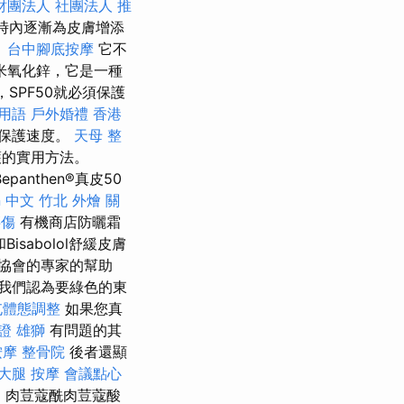
財團法人 社團法人
推
時內逐漸為皮膚增添
。
台中腳底按摩
它不
米氧化鋅，它是一種
SPF50就必須保護
灣用語
戶外婚禮
香港
保護速度。
天母 整
護的實用方法。
epanthen®真皮50
on 中文
竹北 外燴
關
腰傷
有機商店防曬霜
l和Bisabolol舒緩皮膚
協會的專家的幫助
我們認為要綠色的東
屯體態調整
如果您真
證 雄獅
有問題的其
按摩
整骨院
後者還顯
大腿 按摩
會議點心
，肉荳蔻酰肉荳蔻酸