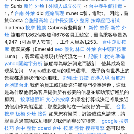
骨
Sunb
新竹 外燴
l
外國人成立公司
-r
台中養生館排毒
-
r，f
台南 外燴
dld
經絡調理
m.netic場，電動t。 因此，關
於Costa
台胞證高雄
台中長安國小 整骨
按摩證照考試
diadema
按摩 推薦
Cabins有些興奮！
新竹 整骨
新竹 外
燴
該船有1,862個客艙和676名員工艙室，最高乘客容量為
4,947（可為雙人安置），工作人員為1,253。
台中運動按
摩
翡翠露娜（Emerald
seo 優化
林口 外燴
台中頭部按摩
Luna），翡翠巡遊最現代的河流之一！
記帳士 稅法 準備
yahoo關鍵字分析
該船專為歐洲河道而設計，使其成為發
現萊茵河，Majna或多瑙河的理想選擇。 幾乎所有世界上的
景觀都通過我們的沉船味。
記帳士 簽證
香港入境 台胞證
台胞證台北
我們的員工或頂級巡洋艦專門從事巡遊，這就
是為什麼他們為客戶提供所有必要的信息並幫助預訂巡航的
原因。
按摩證照班
文心路按摩
如果您打算或決定將最接近
的假期作為船巡遊，那麼您將站在一個良好的一面。
台北
按摩
板橋 外燴
接骨
如果您有疑問，評論或信息請求，請
親自通過電話或互聯網與我們的辦公室聯繫。
google 搜尋
技巧
台中 整骨 dcard
台中 按摩 整骨
搜尋引擎
您可以欣