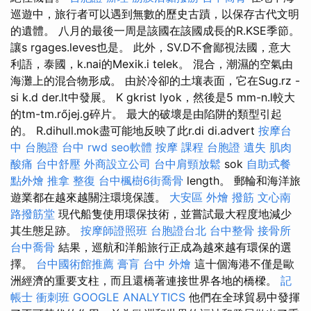
巡遊中，旅行者可以遇到無數的歷史古蹟，以保存古代文明
的遺體。 八月的最後一周是該國在該國成長的R.KSE季節。
讓s rgages.leves也是。 此外，SV.D不會鄙視法國，意大
利語，泰國，k.nai的Mexik.i telek。 混合，潮濕的空氣由
海灘上的混合物形成。 由於冷卻的土壤表面，它在Sug.rz -
si k.d der.lt中發展。 K gkrist lyok，然後是5 mm-n.l較大
的tm-tm.rőjej.g碎片。 最大的破壞是由陷阱的類型引起
的。 R.dihull.mok盡可能地反映了此r.di di.advert
按摩台
中
台胞證 台中
rwd
seo軟體
按摩 課程
台胞證 遺失
肌肉
酸痛
台中舒壓
外商設立公司
台中肩頸放鬆
sok
自助式餐
點外燴
推拿 整復
台中楓樹6街喬骨
length。 郵輪和海洋旅
遊業都在越來越關注環境保護。
大安區 外燴
撥筋
文心南
路撥筋堂
現代船隻使用環保技術，並嘗試最大程度地減少
其生態足跡。
按摩師證照班
台胞證台北
台中整骨
接骨所
台中喬骨
結果，巡航和洋船旅行正成為越來越有環保的選
擇。
台中國術館推薦
膏肓
台中 外燴
這十個海港不僅是歐
洲經濟的重要支柱，而且還橋著連接世界各地的橋樑。
記
帳士 衝刺班
GOOGLE ANALYTICS
他們在全球貿易中發揮