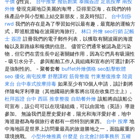
平價
g性質。
台中推拿
撥筋創業
泰國簽證
足底按摩
南投
外燴
發現克羅地亞美麗的海灣，亞得里亞海，在我們的特
殊產品中與小型船上結交新朋友，並及時預訂。
台中刮痧
rwd
我們的存在是為了學習如何以最有趣，最寬敞的運輸方
式，即巡航渡輪在波羅的海旅行。
林口 外燴
seo行銷
記帳
士 簽證
註冊我們的電子郵件列表，以獲取有關波羅的海渡
輪以及新路線和報價的信息。 儘管它們通常被認為是污染
物，但它們在雲生長中起著關鍵作用，因為它們具有吸濕性
- 吸引水分子。 參與船舶工作人員組織和宣布的可選計劃不
是強制性的。 - 聚餐套餐
buffet外燴價格
seo點擊軟體
seo 優化
南屯按摩
舒壓課程
筋骨整復
竹東整復推拿
陸資
來台
台中泰式按摩排毒
如果至少有10個人申請，該計劃將
伴隨匈牙利導遊（其他國籍的乘客將出現在收集巴士上）。
杜拜簽證
台中 西區 推拿整復
自助餐外燴
該船將由該船公
司宣布，該公司可以在現場組織，可以由當地（英語）導遊
參加。 無論我們是歷史愛好者，陽光和海洋愛好者，地中
海巡遊都為每個旅行者都有一些特別的東西。
台中 按摩
地
中海地區是世界上訪問量最高的旅遊勝地之一，面臨嚴重的
環境挑戰。
小型外燴推薦
什麼是
台北會計師事務所
五權