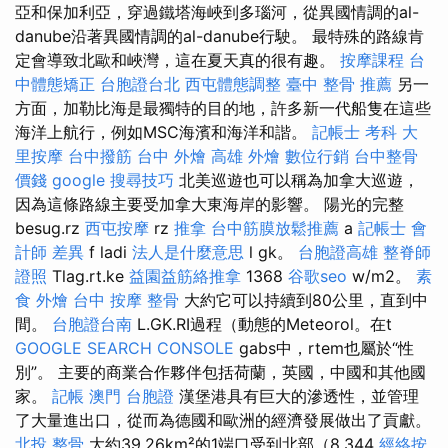
亞和保加利亞，穿過鐵塔海峽到多瑙河，從異國情調的al-
danube沿著異國情調的al-danube行駛。 最特殊的路線肯
定會導致北歐和峽灣，這在夏天真的很有趣。
按摩課程
台
中體態矯正
台胞證台北
西屯體態調整
臺中 整骨 推薦
另一
方面，加勒比海是最獨特的目的地，許多新一代船隻在這些
海洋上航行，例如MSC海濱和海洋和諧。
記帳士 考科
大
里按摩
台中撥筋
台中 外燴
高雄 外燴
數位行銷
台中整骨
價錢
google 搜尋技巧
北美巡遊也可以稱為加拿大巡遊，
因為這條路線主要受加拿大東海岸的影響。 陽光的完整
besug.rz
西屯按摩
rz
推拿
台中筋膜放鬆推薦
a
記帳士 會
計師 差異
f ladi
法人是什麼意思
l gk。
台胞證高雄
整脊師
證照
Tlag.rt.ke
益園益筋絡推拿
1368
谷歌seo
w/m2。
素
食 外燴
台中 按摩 整骨
大約它可以持續到80公里，直到中
間。
台胞證台南
L.GK.RI過程（動態的Meteorol。在t
GOOGLE SEARCH CONSOLE
gabs中，rtem也屬於“性
別”。 主要的商業合作夥伴包括荷蘭，英國，中國和其他國
家。
記帳
澳門 台胞證
漢堡港具有巨大的滲透性，並管理
了大量進出口，從而為德國和歐洲的經濟發展做出了貢獻。
北投 整骨
大約39.26km²的1端口受到北部（8,344
經絡按