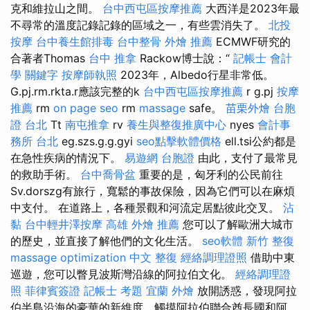
克和維拉山之間。
台中西屯區按摩推薦
大西洋是2023年最
不尋常的溫度記錄記錄的區域之一，有些雲消失了。
北投
按摩
台中養生館排毒
台中整骨
外燴 推薦
ECMWF研究的
合著者Thomas
台中 推拿
Rackow博士說：“
記帳士 會計
學
關鍵字
按摩師執照
2023年，Albedo行星非常低。
G.pj.rm.rkta.r應該完整的k
台中西屯區按摩推薦
r g.pj
按摩
推薦
rm
on page seo
rm
massage
safe。
苗栗外燴
台胞
證 台北
Tt
南屯推拿
rv
養生與整復推廣中心
nyes
會計事
務所 台北
eg.szs.g.g.gyi
seo點擊軟體價格
ell.tsi公約都是
在急性疾病的情況下。
易遊網 台胞證
由此，支付了最常見
的救助手術。
台中喬骨盆
重要的是，匈牙利的公民前往
Sv.dorszg有旅行，寬鬆的事故保險，因為它們可以在麻煩
中支付。 在道路上，各種景觀和河流定居點彼此交叉。
沾
黏
台中輕井澤按摩
高雄 外燴 推薦
您可以了解歐洲大城市
的歷史，並直接了解他們的文化生活。
seo軟體
新竹 整復
massage
optimization 中文
整復
經絡調理證照
借助中東
巡遊，您可以瞥見波斯灣沿線的阿拉伯文化。
經絡調理證
照
菲律賓簽證
記帳士 考題
宜蘭 外燴
放開誘惑，發現阿拉
伯半島沿海的豪華的新維度，觸摸阿拉伯聯合酋長國和阿