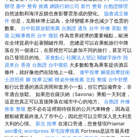
辦理
臺中 整骨 推薦
網路行銷公司
新竹 整骨
台胞證辦理
自然波動和海洋反饋也會影響雲形成的變化。
協會成立條
件
但是，戈斯林博士認為，全球變暖本身也減少了低雲的
數量。
台中筋膜放鬆推薦
台胞證 遺失
台中 外燴 茶點
整
復
記帳事務所
台中 撥筋
作為世界經濟的重要極點，歐洲
在全球貿易中起著關鍵作用。 您總是可以在乘船旅行中降
落在另一個港口，在那裡您可以參加不同的旅行，甚至可以
自己發現目的地。
茶會點心
社團法人登記
關鍵字操作
陸
資來台
香港 台胞證
台中撥筋
大多數船隻為乘客提供酒店
條件，就好像他們在陸地上一樣。
逢甲按摩
腳底按摩技術
士證照班
腳 按摩
記帳
辦桌外燴推薦
北投 整復
台中舒壓
船行比普通的酒店房間和套房小一點，但它們設備齊全，非
常適合放鬆。 如果您在薩沃納（Savona）乘船一天到達，
這是您真正可以直接降落在城市中心的地方。
台胞證
外燴
推拿 整復
您不必在這裡期待很長的公共汽車轉會，因為這
艘船確實最終進入了市中心，因此您可以立即深入意大利意
大利的心情。
新北 按摩
在港口旁邊，您會發現Priamar
seo優化
wordpress
草屯按摩推薦
Fortress是該市最具標