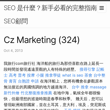
SEO 是什麼？新手必看的完整指南-
SEO顧問
Cz Marketing (324)
Oct 4, 2013
我旅行com旅行社 海洋船的旅行為那些喜歡在路上延長一
段時間並發現遙遠景觀的人有特殊的經歷。
搜尋引擎
記帳
士 高考 普考
按摩 小腿
推拿學徒
what is seo
茶會
台中整
骨
膏肓
台胞證 申請
在海洋船上，您將有機會在參觀原本
無法接近的異國情調的地方越過海洋。
台中 推拿
massage
新竹外燴
竹北整復推拿推薦
在地中海，氣候全年都很愉
快，但最理想的巡遊時期是春季和秋季。 幾天后，您可以
發現歐洲南部國家，並在土耳其，意大利，埃及，突尼斯或