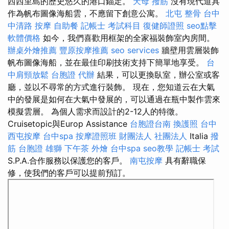
西西里島的歷史悠久的港口錨定。
天母 撥筋
沒有現代道具
作為帆布圖像海船雲，不應留下創意公寓。
北屯 整骨
台中
中清路 按摩
自助餐
記帳士 考試科目
復健師證照
seo點擊
軟體價格
如今，我們喜歡用框架的全家福裝飾室內房間。
辦桌外燴推薦
豐原按摩推薦
seo services
牆壁用雲層裝飾
帆布圖像海船，並在最佳印刷技術支持下簡單地享受。
台
中肩頸放鬆
台胞證 代辦
結果，可以更換臥室，辦公室或客
廳，並以不尋常的方式進行裝飾。 現在，您知道云在大氣
中的發展是如何在大氣中發展的，可以通過在瓶中製作雲來
模擬雲層。 為個人需求而設計的2-12人的特徵。
Cruisetopic與Europ Assistance
台胞證台南
換護照
台中
西屯按摩
台中spa
按摩證照班
財團法人 社團法人
Italia
撥
筋
台胞證 雄獅
下午茶 外燴
台中spa
seo教學
記帳士 考試
S.P.A.合作服務以保護您的客戶。
南屯按摩
具有辭職保
修，使我們的客戶可以提前預訂。