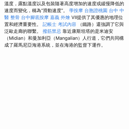
溫度，露點溫度以及包裝隨著高度增加的速度或緩慢降低的
速度而變化，稱為“滑動速度”。
學按摩
台胞證桃園
台中 中
醫 整骨
台中腳底按摩
嘉義 外燴
VII提供了其優惠的地理位
置和經濟重要性。
記帳士 考試內容
（鐵路）還強調了它與
泛歐走廊的聯繫。
撥筋禁忌
靠近康斯坦塔的是米迪安
（Midian）和曼加利亞（Mangalian）人行道，它們共同構
成了羅馬尼亞海港系統，並在海港的監督下運作。