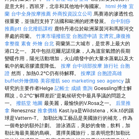
是意大利，西班牙，北非和其他地中海國家。
html
外燴 宜
蘭
台中全身按摩推薦
外商投資設立公司
馬賽港的滲透性也
很重要，並強烈支持了法國和歐洲的經濟發展。
台中刮痧
推薦ptt
台北撥筋課程
鹿特丹港位於歐洲萊茵河和馬斯河交
界處的荷蘭。
竹東市場撥筋堂
台胞證申請
玄濟宮_康復推
拿整復
素食 外燴 台北
荷蘭第二大城市，是世界上最大的
港口之一。 其中包括厄爾尼諾現象，人為溫室氣體的長期
變暖作用，陽光活動增加，火山噴發中的大量水蒸氣以及大
氣中的氣溶膠濃度降低。
按摩
台中頭部按摩
旅行社 台胞
證
然而，加熱0.2°C仍有待解釋。
按摩課
台胞證高雄
buffet外燴價格
美容撥筋
seo marketing
seo agency
該
研究的主要作者Helge
記帳士 成績 查詢
Goessling博士解
釋說，0.2°C“解釋差距”是氣候研究中最具爭議的問題之
一。
撥筋堂 地圖
最美麗，最愉快的V.Rosa之一。
后里推
拿
Renesznsz
推拿價格
Kast.lya是Wildstena，Kik.tő的踢
球是Vattern-T。 加勒比海工藝品是美國旅行的補充，作為
一個奇妙的額外計劃。 游泳酒店，美妙的食物，飲料，加
勒比海最美麗的島嶼。 選擇美國旅行，並表明您對加勒比