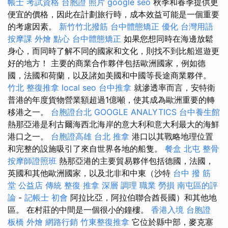
帳士 考試資格
台胞證 照片
google seo
秋季和春季提供更
便宜的價格，因此在計劃旅行時，成本效益可能是一個重要
的考慮因素。
新竹竹北撥筋
台中體態矯正
優化 台灣用語
按摩課
外燴 點心
台中體態矯正
如果您想同時在海邊放鬆
身心，而同時了解不同的國家和文化，則找不到比船巡遊更
好的地方！ 主要的商業合作夥伴包括歐洲國家，例如德
國，法國和荷蘭，以及諸如美國和中國等長途商業夥伴。
竹北 整復推拿
local seo
台中推拿
就滲透率而言，安特衛
普港的年度貨物營業額超過1億噸，使其成為歐洲重要的轉
移港之一。
台胞證台北
GOOGLE ANALYTICS
台中養生館
熱那亞港是利古爾海西北海岸的意大利和意大利最大的海鮮
港口之一。
台胞證高雄
台北 推拿
港口以其戰略地理位置
和完整的設施吸引了來自世界各地的船隻。
餐盒
北屯 整骨
按摩師證照班
熱那亞港的主要貿易夥伴包括德國，法國，
英國和其他歐洲國家，以及北非和中東（沙特
台中 撥 筋
堂 公益店 傳統 整復 推拿 深層 調理 職業 勞損 南屯區的評
論
-
記帳士 初會
阿拉比亞，阿拉伯聯合酋長國）和其他地
區。 在村莊的中間是一個很小的鐘樓。
香港入境 台胞證
板橋 外燴
網路行銷
竹東整復推拿
它位於縣中部，麥克塞