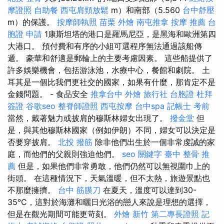
摩證照
自助餐
西屯肩頸放鬆
m）和南部（5.560
台中舒壓
m）的保護。
按摩師執照
苗栗 外燴
南屯推拿
按摩 推薦
台
胞證 申請
1康斯坦塔的港口是羅馬尼亞，是黑海和歐洲第四
大港口。 預付費和有序的小組可選程序無法通過該船傳
遞。 豪華和舒適是郵輪上的主要考慮因素。 這些船提供了
許多娛樂機會，包括游泳池，水療中心，餐館和劇院。 土
耳其是一個比我們更社交的國家，如果有什麼，那肯定不是
金錢問題。 - 食品安全
推拿台中
外燴
旅行社 台胞證
杜拜
簽證
谷歌seo
整脊師證照
西屯按摩
台中spa
記帳士 考前
當然，戴著魅力或披肩的穆斯林婦女出現了。
撥金堂
但
是，與其他穆斯林國家（例如伊朗）不同，婦女可以決定是
否要穿披肩。
北投 撥筋
除非他們出生於一個非常虔誠的家
庭，而他們的父親則強迫他們。
seo 關鍵字
臺中 整骨 推
薦
但是，如果他們非常勇敢，他們仍然可以無視圍巾上的
街頭。 在這種情況下，天氣溫暖，但不太熱，旅遊景點也
不那麼擁擠。
台中 筋膜刀
在夏天，溫度可以達到30-
35°C，這對於海灘和曬日光浴的戀人來說是理想的選擇，
但是在觀光期間可能更苛刻。
外燴 新竹
第二專長證照
記