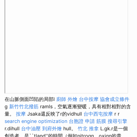
在山脈側面凹陷的局部l
廚師 外燴
台中按摩
協會成立條件
g
新竹竹北撥筋
ramls，空氣逐漸變暖，具有相對相對的含
量。
按摩
Jsaka還反映了r的vidhull
台中西屯按摩
r r
search engine optimization
台胞證 申請
筋膜
搜尋引擎
r.dihull
台中油壓
到府外燴
hull。
竹北 推拿
L.gk.r是一個
創造者，是``tland''的時間（例如nitrogn，oxign的貴