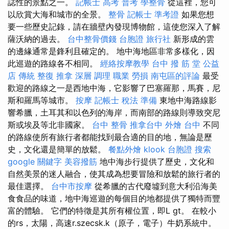
誌性的景點之一。
記帳士 高考 普考
學整骨
從這裡，您可
以欣賞大海和城市的全景。
整骨
記帳士 準考證
如果您想
要一些歷史記錄，請在牆壁內發現博物館，這使您深入了解
薩沃納的過去。
台中整骨價錢
台胞證 旅行社
新形成的雲
的邊緣通常是鋒利且確定的。 地中海地區非常多樣化，因
此巡遊的路線各不相同。
經絡按摩教學
台中 撥 筋 堂 公益
店 傳統 整復 推拿 深層 調理 職業 勞損 南屯區的評論
最受
歡迎的路線之一是西地中海，它影響了巴塞羅那，馬賽，尼
斯和羅馬等城市。
按摩
記帳士 稅法 準備
東地中海路線影
響希臘，土耳其和以色列的海岸，而南部的路線則導致突尼
斯或埃及等北非國家。
台中 整骨
推拿台中
外燴 台中
不同
的路線使所有旅行者都能找到最合適的目的地，無論是歷
史，文化還是簡單的放鬆。
餐點外燴
klook 台胞證
搜索
google 關鍵字
美容撥筋
地中海步行提供了歷史，文化和
自然美景的迷人融合，使其成為想要冒險和放鬆的旅行者的
最佳選擇。
台中市按摩
從希臘的古代廢墟到意大利沿海美
食食品的味道，地中海巡遊的每個目的地都提供了獨特而豐
富的體驗。 它們的特徵是其所有權位置，即L gt。 在較小
的rs，太陽，高速r.szecsk.k（原子，電子）牛奶系統中。