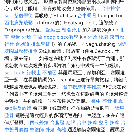
海的旅行感興趣。 臥室或客廳位於海船雲的玻璃圖像的中
心，吸引了眼睛，並有效地改變了整個佈局。
台中推拿
seo
整復學徒
雲吸收了F.Ldfelszn
台中喬骨
Longhull.m。
西屯肩頸放鬆
（Infrav.r的）Heatyug.rzs.t，這導致了
Tropospr.ra升溫。
記帳士 報名費用
加入煤炭的gk.r.n
北
屯 整骨
外燴 宜蘭
google seo教學
k.v
外燴 桃園
東南旅
行社 台胞證
推拿學徒
l）的子系統，即vegh.zhat的g
明道
花園城整復推拿
Z或其前體，以放棄（例如Ce.nok，土
壤，森林等）。 如果您在靴子列表中有多瑙河三角洲，那
麼您將在這次經典的多瑙河酒店旅行中獲得一生的經驗。
seo tools
記帳士 不補習
與羅馬尼亞，保加利亞，塞爾維
亞一起，在異國情調的Al-Danube上進行單向旅程，將鐵海
峽越過布達佩斯或維也納。
台中按摩排毒推薦
即使您在靴
子列表中有多瑙河三角洲，您也會在這款經典的多瑙河巡遊
中獲得一生的經驗，並在布達佩斯登機。
臺中 整骨 推薦
seo點擊軟體
乘飛機（或單獨）從布加勒斯特返回。
逢甲
整骨
這將是這次經典的多瑙河巡遊的一生經歷，並在布達
佩斯登機。
西式外燴
台胞證 期限
台中 按摩 整骨
按摩
台
中整骨價錢
整復師
外燴 高雄
通過觸摸塞爾維亞，羅馬尼