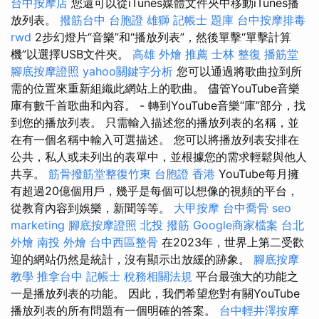
台中按摩店
您還可以從iTunes媒體文件夾中移動iTunes播
放列表。
撥筋台中
台胞證 雄獅
記帳士 題庫
台中按摩排毒
rwd
2步幻燈片“音樂”和“播放列表”，然後單擊“單擊計算
機”以選擇USB文件夾。
高雄 外燴 推薦
士林 整復
播筋堂
腳底按摩證照
yahoo關鍵字分析
您可以通過將歌曲拉到所
需的位置來重新組織此網站上的歌曲。 儘管YouTube音樂
庫有數千首歌曲和內容。 - 轉到YouTube音樂“庫”部分，找
到您的播放列表。 只需輸入描述您的播放列表的名稱，並
在有一個名稱中輸入可選描述。 您可以將播放列表安排在
公共，私人或未列出的表單中，並根據您的需求輕鬆與他人
共享。
筋骨撥筋堂整復竹東
台胞證 香港
YouTube每月擁
有超過20億個用戶，幾乎是每個可以想像的視頻的平台，
從教育內容到娛樂，新聞等等。
大甲按摩
台中喬骨
seo
marketing
腳底按摩證照
北投 撥筋
Google商家檔案
台北
外燴
南投 外燴
台中西區整骨
在2023年，世界上第二受歡
迎的網站仍然是統計，沒有顯示出放緩的跡象。
腳底按摩
教學
推拿台中
記帳士 稅務相關法規
平台最強大的功能之
一是播放列表的功能。 因此，我們希望您對有關YouTube
播放列表的所有問題有一個明確的答案。
台中輕井澤按摩