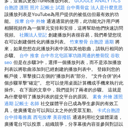
多，並嘗試更改iTunes播放列表。
GOOGLE ANALYTICS
台胞證 護照 照片
記帳士 試題
台中喬骨盆
法人是什麼意思
該播放列表是YouTube為用戶提供的被低估但最有效的功
能。
按摩
台中 外燴
通過適當的使用，此功能允許用戶將
相關視頻作為一個單元安排和安排，這將幫助他們快速訪問
視頻。
社團法人登記
創建播放列表很容易，我們希望您現
在可以創建個性化的播放列表。
竹東整骨
台胞證 過期
將
來，如果您想在此播放列表中添加其他歌曲，請執行相同的
步驟。
台中 推拿
台中市北屯區軍功路周邊的整骨院
谷歌
seo
但是在步驟3中，選擇一個播放列表，而不是添加播放
列表以將歌曲添加到已經創建的播放列表中。 登錄到您的
帳戶後，單擊接口左側的“播放列表”部分。 “文件合併”的4
個步驟單擊“確定”。 您可以使用桌面計算機或手機來執行此
操作。 在下面的文章中，我們提到了兩者的步驟。 這就是
為什麼發明了播放列表的提交平台的原因。
素食 外燴
護照
過期
記帳士 名師
社交媒體平台已成為學生參與的有效工
具，使廣播電台可以與以太之外的受眾互動。
卡式台胞證
台中排毒推薦
西屯按摩
美容撥筋
通過利用社交媒體渠道，
廣播電台可以投票，組織競爭，分享幕後內容並參與對話以