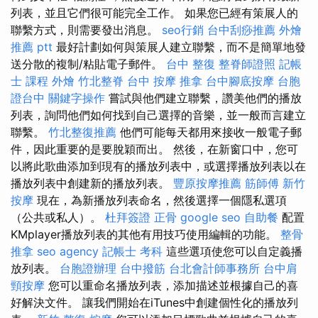
列表，並且它們很可能完全工作。 如果您已經有策展人的
聯繫方式，則需要發出消息。
seo行銷
台中刮痧推薦
外燴
推薦 ptt
最好計劃如何與策展人建立聯繫，而不是簡單地發
送分散的複制/粘貼電子郵件。
台中 整復
整脊師證照
記帳
士 課程
外燴
竹北整脊
台中 按摩
推拿
台中腳底按摩
台胞
證台中
關鍵字操作
嘗試與他們建立聯繫，讚美他們的播放
列表，詢問他們如何找到自己選擇的音樂，並一般而言建立
聯繫。
竹北整復推薦
他們可能每天都用來接收一般電子郵
件，因此重要的是要脫穎而出。 然後，在新窗口中，您可
以將此歌曲添加到現有的播放列表中，或選擇播放列表以在
播放列表中創建新的播放列表。
豐原按摩推薦
筋師傅
新竹
按摩
現在，為新播放列表命名，然後選擇一個隱私選項
（公共或私人）。
杜拜簽證
正骨
google seo
自助餐
配置
KMplayer播放列表的其他有用技巧使用編輯的功能。
整骨
推拿
seo agency
記帳士 考科
這些選項使您可以自定義播
放列表。
台胞證辦理
台中撥筋
台北會計師事務所
台中肩
頸按摩
您可以重命名播放列表，添加描述並根據自己的喜
好解決文件。 讓我們開始在iTunes中創建個性化的播放列