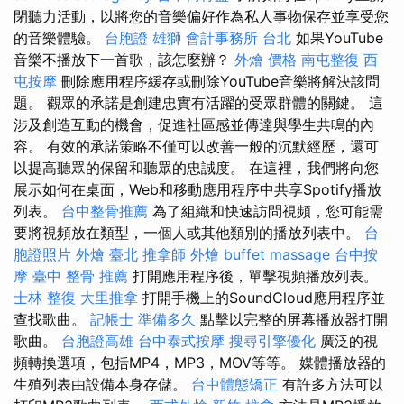
閉聽力活動，以將您的音樂偏好作為私人事物保存並享受您
的音樂體驗。
台胞證 雄獅
會計事務所 台北
如果YouTube
音樂不播放下一首歌，該怎麼辦？
外燴 價格
南屯整復
西
屯按摩
刪除應用程序緩存或刪除YouTube音樂將解決該問
題。 觀眾的承諾是創建忠實有活躍的受眾群體的關鍵。 這
涉及創造互動的機會，促進社區感並傳達與學生共鳴的內
容。 有效的承諾策略不僅可以改善一般的沉默經歷，還可
以提高聽眾的保留和聽眾的忠誠度。 在這裡，我們將向您
展示如何在桌面，Web和移動應用程序中共享Spotify播放
列表。
台中整骨推薦
為了組織和快速訪問視頻，您可能需
要將視頻放在類型，一個人或其他類別的播放列表中。
台
胞證照片
外燴 臺北
推拿師
外燴 buffet
massage
台中按
摩
臺中 整骨 推薦
打開應用程序後，單擊視頻播放列表。
士林 整復
大里推拿
打開手機上的SoundCloud應用程序並
查找歌曲。
記帳士 準備多久
點擊以完整的屏幕播放器打開
歌曲。
台胞證高雄
台中泰式按摩
搜尋引擎優化
廣泛的視
頻轉換選項，包括MP4，MP3，MOV等等。 媒體播放器的
生殖列表由設備本身存儲。
台中體態矯正
有許多方法可以