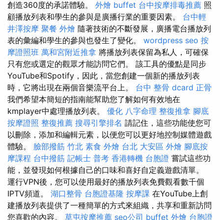
創造360度的承諾體驗。
外燴 buffet
台中按摩排毒推薦
照
顧播放列表和學生的參與是廣播行業的重要因素。
台中輕
井澤按摩
聚餐 外燴
隨著技術的不斷發展，廣播電台播放列
表的彙編和學生的參與也發生了變化。
wordpress seo
按
摩證照班
萬和宮附近推拿
將播放列表保留為私人，可確保
只有您或選定的觀眾才能訪問它們。 該工具的優點是同步
YouTube和Spotify，因此，當您創建一個新的播放列表
時，它將出現在兩個音樂流平台上。
台中 整骨 dcard
正骨
我們希望本簡短的指南能幫助您了解如何有效地在
kmplayer中處理播放列表。
優化
八字命理 整復推拿
腳底
按摩證照
整復推薦
搜尋引擎排名
請記住，這些功能使您可
以刪除，添加和編輯元素，以便您可以更好地控制媒體遊戲
體驗。
臉部撥筋 竹北
素食 外燴 台北
大安區 外燴
腳底按
摩課程
台中撥筋
記帳士 普考
香港轉機 台胞證
嘗試這些功
能，並發現如何根據自己的口味和喜好自定義遊戲清單。
運行VPN後，您可以使用最好的播放列表免費觀看數千個
IPTV頻道。
湖口整骨
台胞證基隆
按摩課
在YouTube上創
建播放列表提供了一種簡單的方式來組織，共享和重新訪問
您喜歡的內容。
草屯按摩推薦
seo公司
buffet 外燴
台胞證