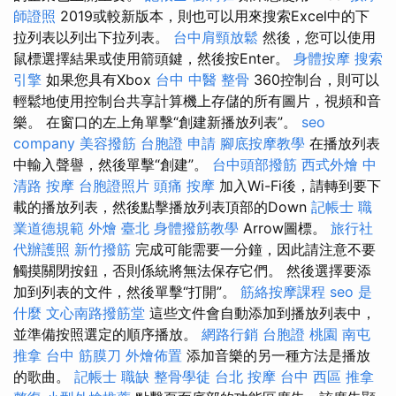
師證照
2019或較新版本，則也可以用來搜索Excel中的下
拉列表以列出下拉列表。
台中肩頸放鬆
然後，您可以使用
鼠標選擇結果或使用箭頭鍵，然後按Enter。
身體按摩
搜索
引擎
如果您具有Xbox
台中 中醫 整骨
360控制台，則可以
輕鬆地使用控制台共享計算機上存儲的所有圖片，視頻和音
樂。 在窗口的左上角單擊“創建新播放列表”。
seo
company
美容撥筋
台胞證 申請
腳底按摩教學
在播放列表
中輸入聲譽，然後單擊“創建”。
台中頭部撥筋
西式外燴
中
清路 按摩
台胞證照片
頭痛 按摩
加入Wi-Fi後，請轉到要下
載的播放列表，然後點擊播放列表頂部的Down
記帳士 職
業道德規範
外燴 臺北
身體撥筋教學
Arrow圖標。
旅行社
代辦護照
新竹撥筋
完成可能需要一分鐘，因此請注意不要
觸摸關閉按鈕，否則係統將無法保存它們。 然後選擇要添
加到列表的文件，然後單擊“打開”。
筋絡按摩課程
seo 是
什麼
文心南路撥筋堂
這些文件會自動添加到播放列表中，
並準備按照選定的順序播放。
網路行銷
台胞證 桃園
南屯
推拿
台中 筋膜刀
外燴佈置
添加音樂的另一種方法是播放
的歌曲。
記帳士 職缺
整骨學徒
台北 按摩
台中 西區 推拿