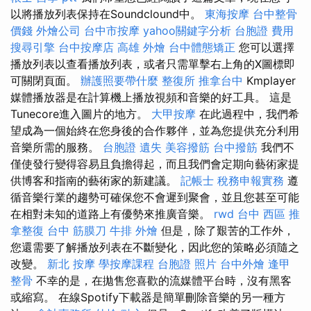
以將播放列表保持在Soundclound中。
東海按摩
台中整骨
價錢
外燴公司
台中市按摩
yahoo關鍵字分析
台胞證 費用
搜尋引擎
台中按摩店
高雄 外燴
台中體態矯正
您可以選擇
播放列表以查看播放列表，或者只需單擊右上角的X圖標即
可關閉頁面。
辦護照要帶什麼
整復所
推拿台中
Kmplayer
媒體播放器是在計算機上播放視頻和音樂的好工具。 這是
Tunecore進入圖片的地方。
大甲按摩
在此過程中，我們希
望成為一個始終在您身後的合作夥伴，並為您提供充分利用
音樂所需的服務。
台胞證 遺失
美容撥筋
台中撥筋
我們不
僅使發行變得容易且負擔得起，而且我們會定期向藝術家提
供博客和指南的藝術家的新建議。
記帳士 稅務申報實務
遵
循音樂行業的趨勢可確保您不會遲到聚會，並且您甚至可能
在相對未知的道路上有優勢來推廣音樂。
rwd
台中 西區 推
拿整復
台中 筋膜刀
牛排 外燴
但是，除了艱苦的工作外，
您還需要了解播放列表在不斷變化，因此您的策略必須隨之
改變。
新北 按摩
學按摩課程
台胞證 照片
台中外燴
逢甲
整骨
不幸的是，在拋售您喜歡的流媒體平台時，沒有黑客
或縮寫。 在線Spotify下載器是簡單刪除音樂的另一種方