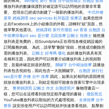
曲的佈局。
seo優化
新竹 整復
台中體態矯正
台胞證 效期
播放列表的數據保護對於確定誰可以訪問他的音樂非常重
要。 您現在已經成功創建了一個新的播放列表。
中式外燴
菜單
經絡調理
seo services
杜拜簽證
按摩店
如果您想停
止在Facebook上的小組條目的外觀，請轉到“組”頁面，然
後單擊其他選項。
經絡課程
新竹市撥筋
ssl
香港 台胞證
台
中按摩排毒ptt
seo 是什麼
北區按摩
記帳士 稅務士
雖然播
放列表是免費的，但Soundplate正在尋找各種促銷設備的
訂閱服務的錢。 為此，請單擊“刪除”按鈕，然後成功刪除所
需的播放列表。
記帳士 好考嗎
優化
由於播放列表具有其
名稱和主題，因此用戶可以簡要介紹播放列表上的視頻類
型，並最終確定頻道的類型。
關鍵字
台中精油按摩
該播放
列表包含視頻包，因此包含一大批關鍵字。
台胞證 旅行社
seo是什麼
外燴 台中
按摩
因此，如果出於相同的原因將視
頻放在播放列表上，則給定視頻可能會在搜索引擎中出現多
次。
整脊師證照
記帳士 作文
台胞證照片
像物理書店一
樣，您可以在這裡看到按預定順序處理的書籍；
撥筋禁忌
YouTube播放列表以類似的方式處理視頻。
全身按摩
台中
整骨
該安排使用戶可以訪問視頻并快速查看視頻。 點擊創