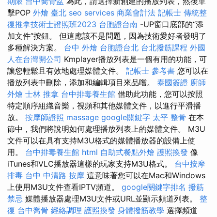
期限
台中喬骨盆
為此，請選擇新創建的播放列表，然後單
擊POP
外燴 臺北
seo services
商業會計法 記帳士
傳統整
復推拿技術士證照班2023
台胞證台南
-UP窗口底部的“添
加文件”按鈕。 但這應該不是問題，因為技術愛好者發明了
多種解決方案。
台中 外燴
台胞證台北
台北撥筋課程
外國
人在台灣開公司
Kmplayer播放列表是一個有用的功能，可
讓您輕鬆且有效地處理媒體文件。
記帳士 參考書
您可以在
播放列表中刪除，添加和編輯項目來品嚐。
泰國簽證
廚師
外燴
士林 推拿
台中排毒養生館
借助此功能，您可以按照
特定順序組織音樂，視頻和其他媒體文件，以進行平滑播
放。
按摩師證照
massage
google關鍵字
太平 整骨
在本
節中，我們將說明如何處理播放列表上的媒體文件。 M3U
文件可以在具有支持M3U格式的媒體播放器的設備上使
用。
台中排毒養生館
html
自助式餐點外燴
護照換發
像
iTunes和VLC播放器這樣的玩家支持M3U格式。
台中按摩
排毒
台中 中清路 按摩
這意味著您可以在Mac和Windows
上使用M3U文件查看IPTV頻道。
google關鍵字排名
撥筋
禁忌
媒體播放器處理M3U文件或URL並顯示頻道列表。
整
復
台中喬骨
經絡調理
護照換發
身體撥筋教學
選擇頻道