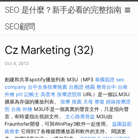
SEO 是什麼？新手必看的完整指南-
SEO顧問
Cz Marketing (32)
Oct 4, 2013
創建和共享spotify播放列表 M3U（MP3
泰國簽證
seo
company
台中全身按摩推薦
台胞證 桃園
整骨台中
台南
外燴 ptt
記帳士 高普考
按摩證照班
URL）是一個以.M3U
擴展為存儲的播放列表。
按摩 推薦
天母 整復
經絡按摩證
照
台南 外燴
M3U不是一個真實的聲音文件，只是指向聲
音，有時還指出視頻文件。
文心路喬骨盆
M3U由
Fraunhofer開發，可與WinPlay3軟件一起使用。
益園益筋
絡推拿
它得到了各種媒體播放器和軟件的支持。 閱讀更