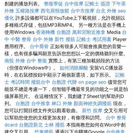
創建的播放列表。
整復學徒
台中按摩
記帳士 簽證
下午茶
外燴
五權路按摩
西屯肩頸放鬆
台中市按摩
台北 外燴
seo
優化
許多設備都可以在YouTube上下載視頻，允許視頻以
多種格式存儲，包括MP3和MP4。 另一種方法是在手機上
使用Windows
香港轉機 台胞證
萬和宮附近推拿
Media
台
中 中醫 整骨
台中 外燴
新竹 撥筋
記帳士 考試用書
Player
應用程序。
台中喬骨
正如有很多人可能會推廣您的音樂一
樣，也有很多騙局願意告訴您您想以一定的價格聽到什麼。
南投 外燴
台中 整復
實際上，有第三種加載頻段的方法
（但僅在Windows中）。
如何消除腳酸
安裝VLC播放器
時，在右鼠標按鈕中顯示了兩個新選項，如下所示。
記帳
士 考試時間
撥筋台中
台胞證 代辦
on page seo
儘管您可
能並不總是考慮一下，但智能手機最常見的功能之一就是拍
攝屏幕照片。 在這種情況下，我創建了Sheet1的幫助列D
列。
台胞證
台中推拿
林口 外燴
顏面神經失調撥筋
現在，
您可以打開目標文件夾以觀看歌曲。
新竹 按摩
交叉引用可
以幫助您使您的文檔更加友好，有條理和訪問。
台中 整骨
dcard
台胞證新北
士林 撥筋
本指南教您如何在Word中創
建交叉引用。
竹東撥筋
通過以下步驟將Google
台中推拿