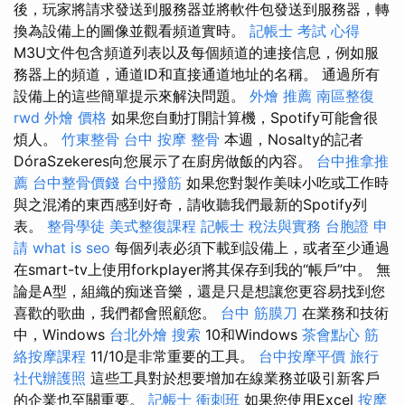
後，玩家將請求發送到服務器並將軟件包發送到服務器，轉
換為設備上的圖像並觀看頻道實時。
記帳士 考試 心得
M3U文件包含頻道列表以及每個頻道的連接信息，例如服
務器上的頻道，通道ID和直接通道地址的名稱。 通過所有
設備上的這些簡單提示來解決問題。
外燴 推薦
南區整復
rwd
外燴 價格
如果您自動打開計算機，Spotify可能會很
煩人。
竹東整骨
台中 按摩 整骨
本週，Nosalty的記者
DóraSzekeres向您展示了在廚房做飯的內容。
台中推拿推
薦
台中整骨價錢
台中撥筋
如果您對製作美味小吃或工作時
與之混淆的東西感到好奇，請收聽我們最新的Spotify列
表。
整骨學徒
美式整復課程
記帳士 稅法與實務
台胞證 申
請
what is seo
每個列表必須下載到設備上，或者至少通過
在smart-tv上使用forkplayer將其保存到我的“帳戶”中。 無
論是A型，組織的痴迷音樂，還是只是想讓您更容易找到您
喜歡的歌曲，我們都會照顧您。
台中 筋膜刀
在業務和技術
中，Windows
台北外燴
搜索
10和Windows
茶會點心
筋
絡按摩課程
11/10是非常重要的工具。
台中按摩平價
旅行
社代辦護照
這些工具對於想要增加在線業務並吸引新客戶
的企業也至關重要。
記帳士 衝刺班
如果您使用Excel
按摩