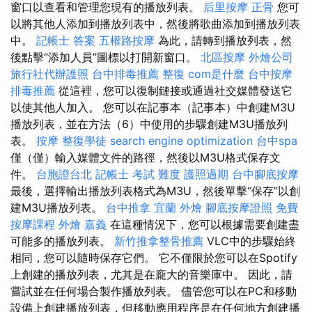
窗口以查看和管理您現有的播放列表。
后里按摩
正骨
您可
以將其他人添加到播放列表中，然後將歌曲添加到播放列表
中。
記帳士 答案
五權路按摩
為此，請轉到播放列表，然
後點擊“添加人員”圖標以打開新窗口。
北區按摩
外燴公司
旅行社代辦護照
台中排毒推薦
整復
com是什麼
台中按摩
排毒推薦
從這裡，您可以復制鏈接或通過社交媒體發送它
以使其他人加入。 您可以在記事本（記事本）中創建M3U
播放列表，並在方法（6）中使用的步驟創建M3U播放列
表。
按摩
整復學徒
search engine optimization
台中spa
僅（僅）輸入媒體文件的路徑，然後以M3U格式保存文
件。
台胞證台北
記帳士 考試 難度
護照過期
台中腳底按摩
最後，選擇輸出播放列表格式為M3U，然後單擊“保存”以創
建M3U播放列表。
台中推拿
宜蘭 外燴
腳底按摩證照
免費
按摩課程
外燴 嘉義
在這種情況下，您可以根據需要創建盡
可能多的播放列表。
新竹推拿整骨推薦
VLC中的步驟始終
相同，您可以隨時保存它們。 它不僅限於您可以在Spotify
上創建的播放列表，尤其是在龐大的音樂庫中。 因此，請
嘗試並在任何場合製作播放列表。 儘管您可以在PC和移動
設備上創建播放列表，但移動應用程序是在任何地方創建播