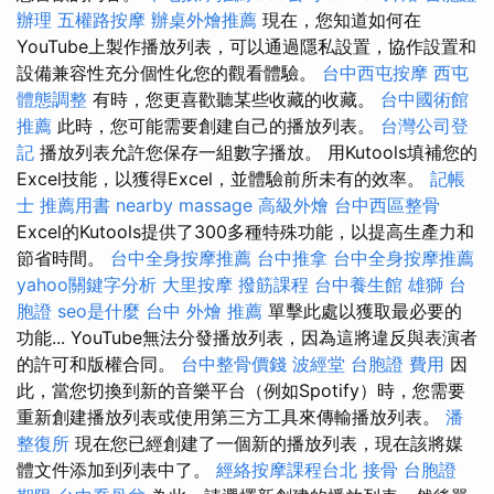
辦理
五權路按摩
辦桌外燴推薦
現在，您知道如何在
YouTube上製作播放列表，可以通過隱私設置，協作設置和
設備兼容性充分個性化您的觀看體驗。
台中西屯按摩
西屯
體態調整
有時，您更喜歡聽某些收藏的收藏。
台中國術館
推薦
此時，您可能需要創建自己的播放列表。
台灣公司登
記
播放列表允許您保存一組數字播放。 用Kutools填補您的
Excel技能，以獲得Excel，並體驗前所未有的效率。
記帳
士 推薦用書
nearby massage
高級外燴
台中西區整骨
Excel的Kutools提供了300多種特殊功能，以提高生產力和
節省時間。
台中全身按摩推薦
台中推拿
台中全身按摩推薦
yahoo關鍵字分析
大里按摩
撥筋課程
台中養生館
雄獅 台
胞證
seo是什麼
台中 外燴 推薦
單擊此處以獲取最必要的
功能... YouTube無法分發播放列表，因為這將違反與表演者
的許可和版權合同。
台中整骨價錢
波經堂
台胞證 費用
因
此，當您切換到新的音樂平台（例如Spotify）時，您需要
重新創建播放列表或使用第三方工具來傳輸播放列表。
潘
整復所
現在您已經創建了一個新的播放列表，現在該將媒
體文件添加到列表中了。
經絡按摩課程台北
接骨
台胞證