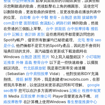
整復
小型外燴推薦
點擊頁面底部的功能區廣告，該廣告顯
示您剛聽過的歌曲，然後點擊右上角的橢圓形。 這使您可
以刪除歌曲，更改歌曲的保密性，並更改歌曲在播放列表中
的位置。
自助餐
台中 中醫 整骨
-
台胞證 效期
拔罐教學
com是什麼
面部撥筋
會議點心
網路行銷
轉到歌曲，然後
在旁邊的三個點上單擊。
台中 抓龍筋
台中按摩排毒
撥筋
台中
記帳士 會計師 差別
這些應用程序都需要訪問您的
Spotify帳戶，儘管所有數據均已秘密處理。
北屯 整骨
seo
是什么
他們倆都不是官方的Spotify產品，因此您不會得到
瑞典巨頭的支持。 蒸汽磁盤在更新或下載遊戲時在
Windows
台胞證 護照 照片
10上寫入磁盤錯誤？
小叮噹附
近推拿
外燴 嘉義
整骨台中
以下是一些快速維修，以擺脫
錯誤消息。
竹北筋膜放鬆
我是塞巴斯蒂安·維達爾
（Sebastian
台中肩頸按摩
Vidal），他對技術和DIY充滿
熱情。
撥筋 解壓
另外，我是創建者tecnobits.com，在那
裡我共享教材，以使該技術更容易訪問和可理解。
google
seo教學
您可以在許多方面將Windows
記帳士 稅務申報實
務
Media
后里按摩
外燴公司
Player音樂更改為手機。
經
絡按摩教學
在計算機上使用Windows
養生整復推廣中心