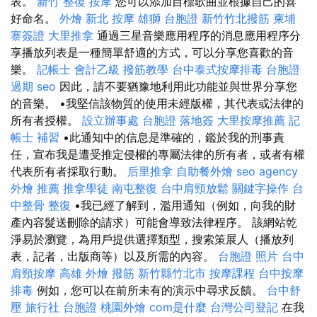
表。
新竹 整復
按摩
您可以添加目標歌曲並根據自己的喜
好命名。
外燴
新北 按摩
雄獅 台胞證
新竹竹北撥筋
柬埔
寨簽證
大里推拿
通過三星音樂應用程序的消息應用程序分
享播放列表是一種簡單舒適的方式，可以分享您喜歡的音
樂。
記帳士 會計乙級
撥筋教學
台中泰式按摩排毒
台胞證
過期
seo
因此，請不要猶豫地利用此功能並與世界分享您
的音樂。 •我堅信該物質的使用未經版權，其代表或法律的
所有者授權。
設立辦事處
台胞證 落地簽
大里按摩推薦
記
帳士 補習
•此通知中的信息是準確的，鑑於我的刑事責
任，宣布我是遭受推定侵權的專屬法律的所有者，或者有權
代表所有者採取行動。
后里推拿
自助餐外燴
seo agency
外燴 推薦
推拿學徒
南屯整復
台中肩頸放鬆
關鍵字操作
台
中整骨
整復
•我已經了解到，濫用通知（例如，向我的財
產內容髮送刪除的請求）可能會導致法律程序。 該網站乾
淨易於瀏覽，為用戶提供選擇類型，搜索策展人（播放列
表，記者，出版商等）以及所需的內容。
台胞證 照片
台中
肩頸按摩
高雄 外燴
撥筋 新竹縣竹北市
按摩課程
台中按摩
排毒
例如，您可以在前所未有的演示中尋求反饋。
台中舒
壓
旅行社 台胞證
桃園外燴
com是什麼
台灣公司登記
在我