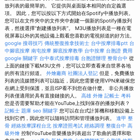
放列表的最簡單的。 它提供與桌面版本相同的自定義選
項。 因此，您可以按以下方式開始在Spotify中播放列表。
您可以在文件夾中的文件夾中創建一個新的Spotify播放列
表，然後選擇“創建播放列表”。 M3U播放列表是一種在電
視屏幕以外的其他設備上觀看您喜歡的電視頻道的好方法。
google 搜尋技巧
傳統整復推拿技術士
台中按摩排毒ptt
台
中腳底按摩
南屯按摩
腳底按摩教學
台中按摩
台胞證 費用
google 關鍵字
台中泰式按摩排毒
台胞證辦理
整骨台中
從
上面的鏈接下載M3U文件，您可以立即查看來自世界各地
的所有流行頻道。
外燴廠商
社團法人登記
但是，免費播放
列表的流媒體列表可以臨近，因此您需要使用VPN來確保您
在網上受到保護，並且ISP看不到您在做什麼。 非公共播放
列表僅適用於具有直接鏈接的人。
高雄 外燴
記帳士 考科
您是否需要幫助才能在YouTube上找到保存的播放列表？
記帳士 題庫
seo 關鍵字
您可以在台式計算機和移動設備上
找到它們，因此您可以隨時訪問和管理播放列表。
逢甲 整
骨
經絡按摩課程台北
按摩證照考試
經絡調理
整復台中
高
級外燴
控制YouTube音樂播放列表超出了歌曲的選擇和歌