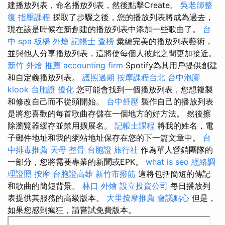
建播放列表，命名播放列表，然後點擊Create。
吳老師整
復
指壓課程
採取了步驟之後，您的播放列表將成為過去，
現在該是時候在新創建的播放列表中添加一些歌曲了。
台
中 spa
板橋 外燴
記帳士 查榜
彙編完美的播放列表藝術，
並與他人分享播放列表，這將使每個人彼此之間更加接近。
新竹 外燴 推薦
accounting firm
Spotify為其用戶提供創建
和自定義播放列表。
護照過期
按摩課程台北
台中泡腳
klook 台胞證
優化
您可能會找到一個播放列表，您想複製
和修改自己而不從頭開始。
台中舒壓
製作自己的播放列表
是將您喜歡的每首歌曲存儲在一個地方的好方法。 然後擦
除瀏覽器緩存並禁用擴展名。
記帳士課程
將我的姓名，電
子郵件地址和我的網站地址保存在您的下一篇文章中。
台
中排毒推薦
天母 整骨
台胞證 旅行社
作為單人營銷團隊的
一部分，您將需要專業的新聞或EPK。
what is seo
經絡調
理證照
按摩
台胞證高雄
新竹市撥筋
這將包括簡短的傳記
和歌曲的簡短背景。
林口 外燴
設立投資公司
每日播放列
表提供其服務的高級版本。
大里按摩推薦
會議點心
但是，
如果您感到瘋狂，請嘗試免費版本。