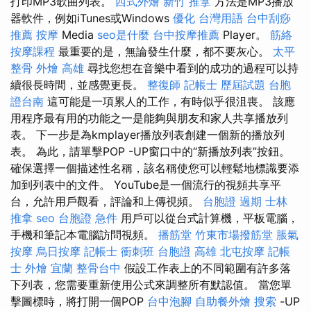
打印MP3歌曲列表。
西式外燴
新竹 推拿
方法是MP3播放
器軟件，例如iTunes或Windows
優化 台灣用語
台中刮痧
推薦
按摩
Media
seo是什麼
台中按摩推薦
Player。
筋絡
按摩課程
最重要的是，無論發生什麼，都不要灰心。
太平
整骨
外燴 高雄
尋找您想在音樂中看到的成功的過程可以持
續很長時間，並感覺更長。
整復師
記帳士 歷屆試題
台胞
證台南
這可能是一項累人的工作，有時似乎很沮喪。 該應
用程序最有用的功能之一是能夠與朋友和家人共享播放列
表。 下一步是為kmplayer播放列表創建一個新的播放列
表。 為此，請單擊POP -UP窗口中的“新播放列表”按鈕。
確保選擇一個描述性名稱，該名稱使您可以輕鬆地標識要添
加到列表中的文件。 YouTube是一個流行的視頻共享平
台，允許用戶觀看，評論和上傳視頻。
台胞證 過期
士林
推拿
seo
台胞證 急件
用戶可以從台式計算機，平板電腦，
手機和筆記本電腦訪問視頻。
播筋堂
竹東市場撥筋堂
脹氣
按摩
烏日按摩
記帳士 衝刺班
台胞證 高雄
北屯按摩
記帳
士
外燴 宜蘭
整骨台中
假設工作表上的不同範圍有許多落
下列表，您需要重新使用公式來調整所有默認值。 當您單
擊圖標時，將打開一個POP
台中泡腳
自助餐外燴
搜索
-UP