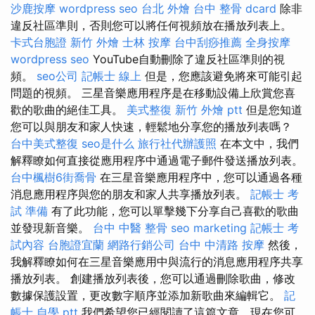
沙鹿按摩
wordpress seo
台北 外燴
台中 整骨 dcard
除非
違反社區準則，否則您可以將任何視頻放在播放列表上。
卡式台胞證
新竹 外燴
士林 按摩
台中刮痧推薦
全身按摩
wordpress seo
YouTube自動刪除了違反社區準則的視
頻。
seo公司
記帳士 線上
但是，您應該避免將來可能引起
問題的視頻。 三星音樂應用程序是在移動設備上欣賞您喜
歡的歌曲的絕佳工具。
美式整復
新竹 外燴 ptt
但是您知道
您可以與朋友和家人快速，輕鬆地分享您的播放列表嗎？
台中美式整復
seo是什么
旅行社代辦護照
在本文中，我們
解釋瞭如何直接從應用程序中通過電子郵件發送播放列表。
台中楓樹6街喬骨
在三星音樂應用程序中，您可以通過各種
消息應用程序與您的朋友和家人共享播放列表。
記帳士 考
試 準備
有了此功能，您可以單擊幾下分享自己喜歡的歌曲
並發現新音樂。
台中 中醫 整骨
seo marketing
記帳士 考
試內容
台胞證宜蘭
網路行銷公司
台中 中清路 按摩
然後，
我解釋瞭如何在三星音樂應用中與流行的消息應用程序共享
播放列表。 創建播放列表後，您可以通過刪除歌曲，修改
數據保護設置，更改數字順序並添加新歌曲來編輯它。
記
帳士 自學 ptt
我們希望您已經閱讀了這篇文章，現在您可