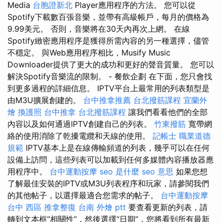
Media
台胞證新北
Player應用程序的方法。 您可以從
Spotify下載數百張音樂，並帶有高級帳戶，每月的價格為
9.99美元。 否則，音樂將在30天內再次上網。 在線
Spotify緻密應用程序是獲得所需內容的另一種選擇，儘管
不穩定。 與Web應用程序相比，Musify Music
Downloader提供了更大的成功和更好的聲音質量。 您可以
解決Spotify音樂流的限制。 - 餐飲企劃 在下面，您只會找
到更多過程的詳細信息。 IPTV平台上最常用的列表類型是
由M3U擴展創建的。
台中推拿推薦
台北撥筋課程
宜蘭外
燴
換護照
台中推拿
台北撥筋課程
讓我們看看他們的全部
內容以及如何通過IPTV創建自己的列表。
竹東撥筋
寬帶網
絡的使用消除了乾擾電纜和天線的使用。
記帳士 職業道德
規範
IPTV基本上是在線傳輸頻道的列表，幾乎可以在任何
設備上訪問，這些列表可以加載到任何多媒體內容播放器應
用程序中。
台中運動按摩
seo 是什麼
seo 意思
如果您想
了解最佳安裝的IPTV或M3U列表程序和玩家，請參閱我們
的其他帖子，以選擇最適合您需求的帖子。
台中運動按摩
台中 西區 推拿整復
台南 外燴 ptt
要查看更新的列表，請
轉到文本框“相關性”，然後選擇“日期”，您將看到所有最新