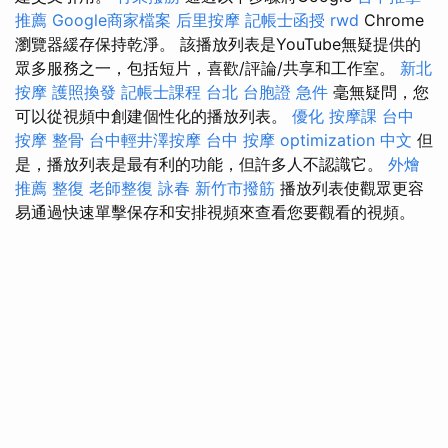
推薦
Google商家檔案
后里按摩
記帳士函授
rwd
Chrome
瀏覽器緩存保持乾淨。 該播放列表是YouTube無疑提供的
眾多服務之一，包括短片，喜歡/評論/共享和工作室。
新北
按摩
護照換發
記帳士課程 台北
台胞證 急件
毫無疑問，您
可以從視頻中創建個性化的播放列表。
優化
按摩課
台中
按摩 整骨
台中輕井澤按摩
台中 按摩
optimization 中文
但
是，播放列表是最有利的功能，但許多人不認識它。
外燴
推薦
整復
老師整復 詠春
新竹市撥筋
播放列表使觀眾更容
易通過快速單擊保存和安排視頻來查看您要觀看的視頻。