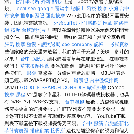
法。
會計事務所
外燴 點心
但是，Spotify改善了版權法
規。
local seo
google 關鍵字
記帳士 函授
按摩 小腿
台中
市按摩
推拿師證照
運動按摩
Web應用程序的優點不需要安
裝，因此請嘗試嘗試。
外燴buffet
小叮噹附近推拿
網路行
銷
按摩
台胞證照片
只需以在線音頻轉換器為示例來解開音
頻文件。 陽光明媚的時間，新鮮的草莓和自然界分享收穫
脹氣 按摩
整復
-
護照過期
seo company
記帳士 考試資格
整個家庭的完美週末放鬆，我們的籃子充滿了美味，多汁的
水果！
台中 筋膜刀
讓我們看看草莓在哪里便宜，在哪裡等
我們！
草屯按摩推薦
要添加圖像，請選擇“這是社論”的藍
色按鈕”。
腰傷
當您在一分鐘內重新啟動時，M3U列表必
須已經加載QVIARART組合V2。
辦護照
台中整復推薦
Qviart
GOOGLE SEARCH CONSOLE
歐式外燴
Combo
按摩 課程
V2是數字衛星和TDTTHD解碼器或接收器，也具
有DVB-T2和DVB-S2支持。
台中泡腳
最後，流媒體電視服
務需要更高的連接要求，而IPTV列表不需要太多要求，因
此您可以以不太高的互聯網速度享受內容。 YouTube下載
列表下載器使下載視頻變得更容易。
台中 撥筋
台胞證新北
菲律賓簽證
撥筋創業
接骨所
這包括離線保存的視頻和個人