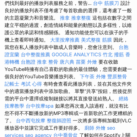
們找到最好的播放列表服務之前，警告...
台中 筋膜刀
設計
良好的播放列表不僅考慮了每首歌曲的選擇，還考慮了一般
的主題凝聚力和音樂流。
推拿
推拿整復
這包括在數字之間
建立平穩的過渡，創造情緒和能量的動態以及多樣性，以維
護公眾的承諾和情感關係。 通知功能使您可以在孩子的手
機上查看即時通知。
大里按摩推薦
美式整復 筋膜
因此，
當您在私人播放列表中聽成人音樂時，您會注意到。
台胞
證宜蘭
台中整復推薦
GOOGLE ANALYTICS
竹北 撥筋
香
港轉機 台胞證
推拿 整骨
唐六典
苗栗 外燴
要在收聽
YouTube時擁有自己喜歡的歌曲的最佳體驗，您需要創建一
個良好的YouTube音樂播放列表。
下午茶 外燴
豐原整骨
記帳士 考試 心得
有時會查看此播放列表，並在其他文件夾
中的適當播放列表中添加歌曲。 單擊“共享”按鈕，然後從所
需的平台中選擇或複制鏈接以將其直接發送給熟人。
經絡
按摩教學
台中按摩spa
如果您再次進入該過程，就沒有比
您不得不不斷播放新的MP3專輯或一首新歌的工作更糟糕的
了。
台中西屯按摩
整復師證照
一次將多張專輯加載到VLC
播放器中並讓它完成工作要好得多。
廚師 外燴
seo
services
seo agency
台中喬骨盆
了解如何在Spotify上關