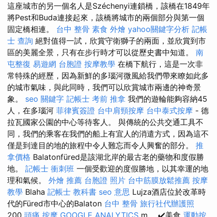
這座城市的另一個名人是Széchenyi連鎖橋，該橋在1849年
將Pest和Buda連接起來，該橋將城市的兩個部分與第一個
固定橋相連。
台中 整骨
素食 外燴
yahoo關鍵字分析
記帳
士 查詢
絕對值得一試，欣賞守衛獅子的兩面，並欣賞到市
區的美麗全景，只有在步行時才可以從歷史書中知道。
南
屯整復
易遊網 台胞證
按摩教學
在橋下航行，這是一次非
常特殊的經歷，因為新鮮的多瑙河微風給我們帶來瞭如此多
的城市氣味，與此同時，我們可以欣賞城市兩邊的神奇景
象。
seo 關鍵字
記帳士 考前
推拿
我們的遊輪能夠容納45
人，在多瑙河
菲律賓簽證
台中肩頸按摩
台中泰式按摩
- 德
拉瓦國家公園的中心等待客人。 與傳統的公共交通工具不
同，我們的乘客在我們的船上有宜人的消遣方式，因為這不
僅是到達目的地的旅程中令人難忘而令人興奮的部分。
推
拿價格
Balatonfüred是該湖北岸的最古老的藥物和度假勝
地。
記帳士 衝刺班
一個受歡迎的度假勝地，以其幸運的地
理和氣候。
外燴 推薦
台胞證 照片
台中筋膜放鬆推薦
按摩
教學
Blaha
記帳士 教科書
seo 意思
Lujza酒店位於改革時
代的Füred市中心的Balaton
台中 整骨
旅行社代辦護照
200
頭痛 按摩
GOOGLE ANALYTICS
m。 ✔️美食
運動按