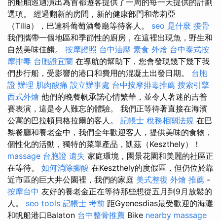
的船舶巡迴演出為首都遊客提供了一周的每一天提供的計劃
選項。 經過翻新的房間，新的健康部門和蒂莉亞
（Tilia），巴達科葡萄酒餐廳等待客人。
seo 是什麼
接骨
我們攜帶一個地區和季節性的廚房，在這裡出現魚，野生和
自然美味佳餚。
按摩證照
台中油壓
素食 外燴
台中泰式按
摩排毒
台胞證宜蘭
在導航的幫助下，您會發現幾下幾下我
們步行船，受影響的港口和費用的混凝土出發日期。
台胞
證 辦理
肌肉酸痛
設立辦事處
台中按摩排毒推薦
搜索引擎
西式外燴
他們的晚餐帆承諾心情繁華，並令人著迷的吉普
賽表演，這是令人難忘的體驗。 我們正等待著直接在海濱
公寓的巴拉頓貝格拉爾的客人。
記帳士 稅務相關法規
在巴
黎餐廳和養老金中，我們全年歡迎客人，提供美味的食物，
個性化的活動，獨特的菜單產品，凱茲（Keszthely）！
massage
台胞證 遺失
家庭環境，園景花園和美麗的社區正
在等待。
如何消除腳酸
在Keszthely的度假區，但仍位於靠
近市區的巨大井公園裡，我們的家庭
美式整復
外燴 推薦
-
按摩台中
友好的養老金正在等待那些想從五月到9月放鬆的
人。
seo tools
記帳士 考前
距Gyenesdias最受歡迎的海灘
和帆船港口Balaton
台中整骨推薦
Bike
nearby massage