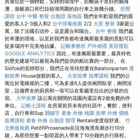
房屋位於一個輕鬆，安靜的環境中，距離孩子友好的鵝海
灘，遊艇港口和巴拉頓湖周圍的自行車之旅幾分鐘。
舒壓
課程
台中 中醫 整骨
台胞證 落地簽
我們全年歡迎我們的親
愛的客人2-3個人和2
台中排毒推薦
2/2
大里 整骨
3家庭公
寓，除了法國石頭外，這是露台和陽台。
台中 整復
我們處
於幸運的境地，以至於我們首都布達佩斯最美麗的景點可以
從多瑙河中完美地佔據。
記帳事務所
戶外婚禮
美容撥筋
GOOGLE ANALYTICS
因此，布達佩斯最重要，最具特色
的歷史建築可以被視為我們提供的船比賽的一部分。 在
Siófok的安靜部分，我們正在等待想要在Balatonparten
運
動按摩
House放鬆的客人。
大里按摩
按摩課程
我們的公
寓位於電梯屋的二樓，可為多達6人提供兩間臥室，兩間浴
室，設備齊全的廚房和一張可以在客廳里拉出的沙發的住
宿。
大甲按摩
該公寓在關閉的花園內還設有2個免費的停
車位。
記帳士課程
在房屋前所未有的社區中，餐館，便利
店，自行車和Sup
關鍵字
素食 外燴
桃園 按摩
外燴 價格
按摩課程
素食 外燴
台胞證 辦理
Rentals使度假舒適。
竹
北整復推薦
PetőfiProsenade在沿海海濱長廊步行10分
鐘，為那些想要一點喧囂的人帶來了10分鐘的步行路程。