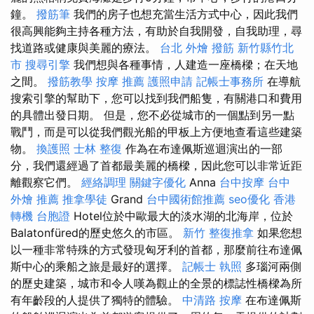
鐘。
撥筋筆
我們的房子也想充當生活方式中心，因此我們
很高興能夠主持各種方法，有助於自我開發，自我助理，尋
找道路或健康與美麗的療法。
台北 外燴
撥筋 新竹縣竹北
市
搜尋引擎
我們想與各種事情，人建造一座橋樑；在天地
之間。
撥筋教學
按摩 推薦
護照申請
記帳士事務所
在導航
搜索引擎的幫助下，您可以找到我們船隻，有關港口和費用
的具體出發日期。 但是，您不必從城市的一個點到另一點
戰鬥，而是可以從我們觀光船的甲板上方便地查看這些建築
物。
換護照
士林 整復
作為在布達佩斯巡迴演出的一部
分，我們還經過了首都最美麗的橋樑，因此您可以非常近距
離觀察它們。
經絡調理
關鍵字優化
Anna
台中按摩
台中
外燴 推薦
推拿學徒
Grand
台中國術館推薦
seo優化
香港
轉機 台胞證
Hotel位於中歐最大的淡水湖的北海岸，位於
Balatonfüred的歷史悠久的市區。
新竹 整復推拿
如果您想
以一種非常特殊的方式發現匈牙利的首都，那麼前往布達佩
斯中心的乘船之旅是最好的選擇。
記帳士 執照
多瑙河兩側
的歷史建築，城市和令人嘆為觀止的全景的標誌性橋樑為所
有年齡段的人提供了獨特的體驗。
中清路 按摩
在布達佩斯