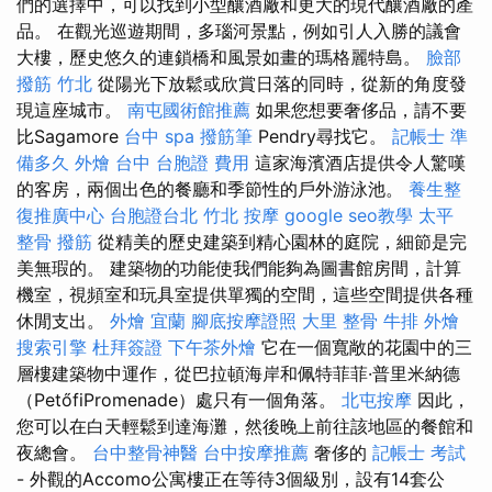
們的選擇中，可以找到小型釀酒廠和更大的現代釀酒廠的產
品。 在觀光巡遊期間，多瑙河景點，例如引人入勝的議會
大樓，歷史悠久的連鎖橋和風景如畫的瑪格麗特島。
臉部
撥筋 竹北
從陽光下放鬆或欣賞日落的同時，從新的角度發
現這座城市。
南屯國術館推薦
如果您想要奢侈品，請不要
比Sagamore
台中 spa
撥筋筆
Pendry尋找它。
記帳士 準
備多久
外燴 台中
台胞證 費用
這家海濱酒店提供令人驚嘆
的客房，兩個出色的餐廳和季節性的戶外游泳池。
養生整
復推廣中心
台胞證台北
竹北 按摩
google seo教學
太平
整骨
撥筋
從精美的歷史建築到精心園林的庭院，細節是完
美無瑕的。 建築物的功能使我們能夠為圖書館房間，計算
機室，視頻室和玩具室提供單獨的空間，這些空間提供各種
休閒支出。
外燴 宜蘭
腳底按摩證照
大里 整骨
牛排 外燴
搜索引擎
杜拜簽證
下午茶外燴
它在一個寬敞的花園中的三
層樓建築物中運作，從巴拉頓海岸和佩特菲菲·普里米納德
（PetőfiPromenade）處只有一個角落。
北屯按摩
因此，
您可以在白天輕鬆到達海灘，然後晚上前往該地區的餐館和
夜總會。
台中整骨神醫
台中按摩推薦
奢侈的
記帳士 考試
- 外觀的Accomo公寓樓正在等待3個級別，設有14套公