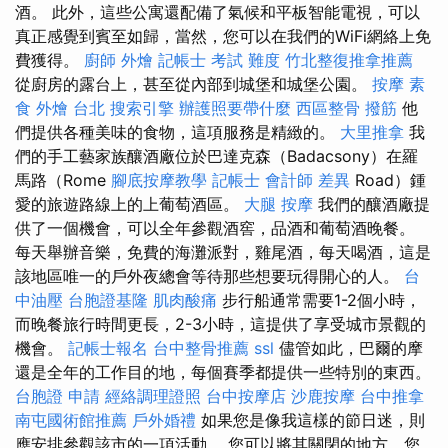
酒。 此外，這些公寓還配備了氣候和平板智能電視，可以
真正感覺到賓至如歸，當然，您可以在我們的WiFi網絡上免
費獲得。
廚師 外燴
記帳士 考試 難度
竹北整復推拿推薦
從廚房的露台上，甚至從內部到城堡和城堡公園。
按摩
素
食 外燴 台北
搜索引擎
辦護照要帶什麼
西區整骨
撥筋
他
們提供各種美味的食物，這項服務是精緻的。
大里推拿
我
們的手工藝家族釀酒廠位於巴達克森（Badacsony）在羅
馬路（Rome
腳底按摩教學
記帳士 會計師 差異
Road）鍾
愛的旅遊路線上的上葡萄酒區。
大腿 按摩
我們的釀酒廠提
供了一個機會，可以全年參觀酒窖，品酒和葡萄酒晚餐。
每天舉辦音樂，免費的海灘派對，雞尾酒，每天喝酒，這是
該地區唯一的戶外夜總會等待那些想要玩得開心的人。
台
中油壓
台胞證基隆
肌肉酸痛
步行船通常需要1-2個小時，
而晚餐旅行時間更長，2-3小時，這提供了享受城市景觀的
機會。
記帳士報名
台中整骨推薦
ssl
儘管如此，巴爾的摩
還是全年的工作目的地，每個賽季都提供一些特別的東西。
台胞證 申請
經絡調理證照
台中按摩店
沙鹿按摩
台中推拿
南屯國術館推薦
戶外婚禮
如果您是像我這樣的節日迷，則
應安排參觀該市的一項活動。 您可以將其關閉的地方，您