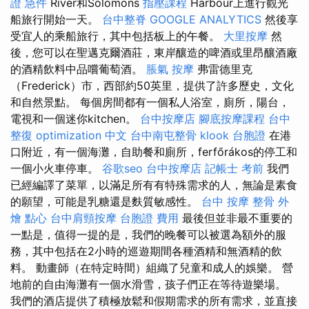
證 急件
River和Solomons
指壓課程
Harbour上進行觀光
船旅行開始一天。
台中整脊
GOOGLE ANALYTICS
然後享
受宜人的乘船旅行，其中包括板上的午餐。
大里按摩
然
後，您可以在聖邁克爾酒莊，東岸釀造的啤酒或里昂釀酒廠
的酒精飲料中品嚐葡萄酒。
脹氣 按摩
弗雷德里克
（Frederick）市，西部約50英里，提供了許多歷史，文化
和自然景點。 每個房間都有一個私人浴室，廁所，陽台，
電視和一個迷​​你kitchen。
台中按摩店
腳底按摩課程
台中
整復
optimization 中文
台中南屯整骨
klook 台胞證
在港
口附近，有一個海灘，自助餐和廁所，ferfőrákos的停工和
一個小火車停車。
谷歌seo
台中按摩店
記帳士 考前
我們
已經編譯了菜單，以滿足所有有特殊需求的人，無論是素食
的願望，可能是乳糖還是麩質敏感性。
台中 按摩 整骨
外
燴 點心
台中肩頸按摩
台胞證 費用
最後但並非最不重要的
一點是，值得一提的是，我們的晚餐可以被選為額外的服
務，其中包括在2小時的巡遊期間各種酒精和無酒精的飲
料。 動畫師（在特定時間）組織了兒童和成人的娛樂。 營
地前的自由海灘有一個水滑雪，孩子們正在等待遊樂場。
我們的酒店提供了積極放鬆和假期需求的所有需求，並直接