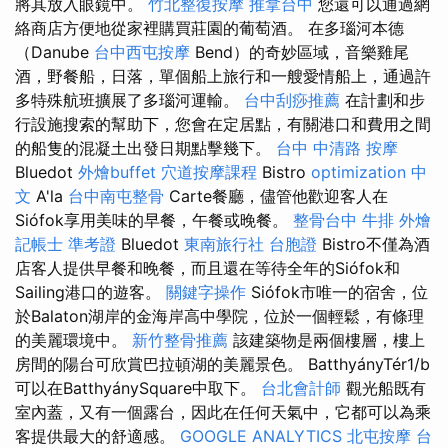
將其放入眼鏡中。
竹北整復按摩
推拿台中
您還可以通過網
絡商店方便地從家裡購買莊園的葡萄酒。 在多瑙河本德
（Danube
台中西屯按摩
Bend）的奇妙區域，音樂雞尾
酒，野餐船，日落，單個船上旅行和一艘愛情船上，通過許
多特殊航班擴展了多瑙河運輸。
台中刮痧推薦
在計劃和步
行設施搜索的幫助下，您會在定居點，有關港口和費用之間
的船隻的混凝土出發日期點擊幾下。
台中 中清路 按摩
Bluedot
外燴buffet
穴道按摩課程
Bistro
optimization 中
文
A'la
台中南屯整骨
Carte餐廳，儘管他歡迎客人在
Siófok享用美味的早餐，午餐或晚餐。
整骨台中
牛排 外燴
記帳士 準考證
Bluedot
東南旅行社 台胞證
Bistro不僅為酒
店客人提供早餐和晚餐，而且還在等待全年的Siófok和
Sailing港口的遊客。
關鍵字操作
Siófok市唯一的宿舍，位
於Balaton湖岸的金海岸高中學院，位於一個輕鬆，有條理
的美麗環境中。
新竹整骨推薦
該建築物是兩個樓層，樓上
房間的陽台可欣賞巴拉頓湖的美麗景色。 BatthyányTér1/b
可以在BatthyánySquare中取下。
台北會計師
觀光船既有
室內蓋，又有一個露台，因此在任何天氣中，它都可以為乘
客提供最大的舒適感。
GOOGLE ANALYTICS
北屯按摩
台