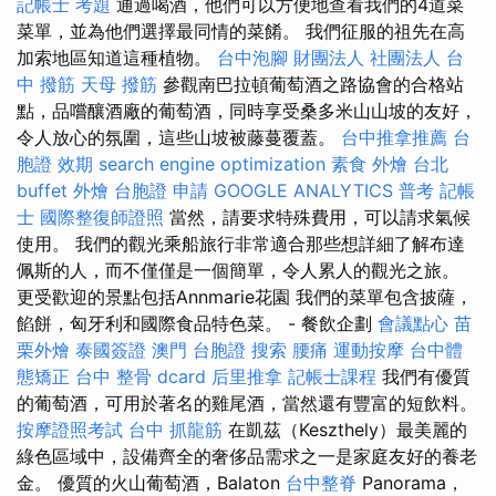
記帳士 考題
通過喝酒，他們可以方便地查看我們的4道菜
菜單，並為他們選擇最同情的菜餚。 我們征服的祖先在高
加索地區知道這種植物。
台中泡腳
財團法人 社團法人
台
中 撥筋
天母 撥筋
參觀南巴拉頓葡萄酒之路協會的合格站
點，品嚐釀酒廠的葡萄酒，同時享受桑多米山山坡的友好，
令人放心的氛圍，這些山坡被藤蔓覆蓋。
台中推拿推薦
台
胞證 效期
search engine optimization
素食 外燴 台北
buffet 外燴
台胞證 申請
GOOGLE ANALYTICS
普考 記帳
士
國際整復師證照
當然，請要求特殊費用，可以請求氣候
使用。 我們的觀光乘船旅行非常適合那些想詳細了解布達
佩斯的人，而不僅僅是一個簡單，令人累人的觀光之旅。
更受歡迎的景點包括Annmarie花園 我們的菜單包含披薩，
餡餅，匈牙利和國際食品特色菜。 - 餐飲企劃
會議點心
苗
栗外燴
泰國簽證
澳門 台胞證
搜索
腰痛
運動按摩
台中體
態矯正
台中 整骨 dcard
后里推拿
記帳士課程
我們有優質
的葡萄酒，可用於著名的雞尾酒，當然還有豐富的短飲料。
按摩證照考試
台中 抓龍筋
在凱茲（Keszthely）最美麗的
綠色區域中，設備齊全的奢侈品需求之一是家庭友好的養老
金。 優質的火山葡萄酒，Balaton
台中整脊
Panorama，