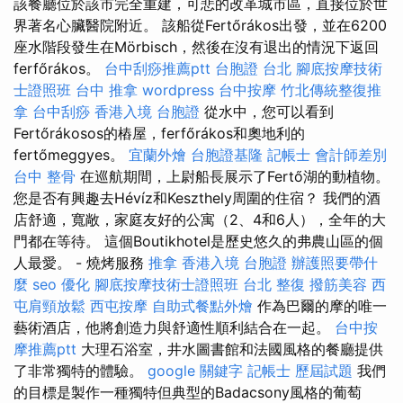
該餐廳位於該市完全重建，可悲的改革城市區，直接位於世
界著名心臟醫院附近。 該船從Fertőrákos出發，並在6200
座水階段發生在Mörbisch，然後在沒有退出的情況下返回
ferfőrákos。
台中刮痧推薦ptt
台胞證 台北
腳底按摩技術
士證照班
台中 推拿
wordpress
台中按摩
竹北傳統整復推
拿
台中刮痧
香港入境 台胞證
從水中，您可以看到
Fertőrákosos的樁屋，ferfőrákos和奧地利的
fertőmeggyes。
宜蘭外燴
台胞證基隆
記帳士 會計師差別
台中 整骨
在巡航期間，上尉船長展示了Fertő湖的動植物。
您是否有興趣去Hévíz和Keszthely周圍的住宿？ 我們的酒
店舒適，寬敞，家庭友好的公寓（2、4和6人），全年的大
門都在等待。 這個Boutikhotel是歷史悠久的弗農山區的個
人最愛。 - 燒烤服務
推拿
香港入境 台胞證
辦護照要帶什
麼
seo 優化
腳底按摩技術士證照班
台北 整復
撥筋美容
西
屯肩頸放鬆
西屯按摩
自助式餐點外燴
作為巴爾的摩的唯一
藝術酒店，他將創造力與舒適性順利結合在一起。
台中按
摩推薦ptt
大理石浴室，井水圖書館和法國風格的餐廳提供
了非常獨特的體驗。
google 關鍵字
記帳士 歷屆試題
我們
的目標是製作一種獨特但典型的Badacsony風格的葡萄