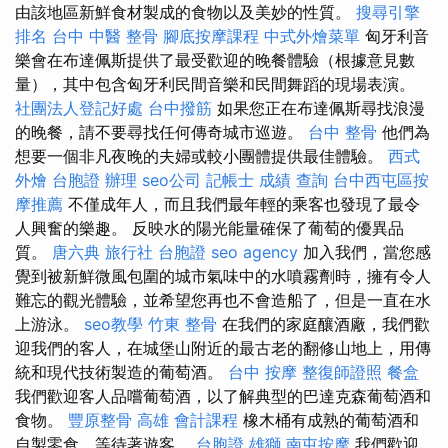
由該地區新鮮食材製成的食物以及美妙的性質。
搜尋引擎
排名
台中 中醫 整骨
腳底按摩課程
中式外燴菜單
匈牙利音
樂會在布達佩斯提供了最受歡迎的晚餐體驗（根據意見數
量），其中包含匈牙利民間音樂和民間舞蹈的現場表演。
社團法人登記好處
台中撥筋
如果您正在布達佩斯尋找浪漫
的晚餐，請不要尋找任何傳奇城市巡遊。
台中 整骨
他們為
想要一個非凡夜晚的夫婦或較小團體提供最佳體驗。
西式
外燴
台胞證 辦理
seo公司
記帳士 成績 查詢
台中西屯區按
摩推薦
不僅成年人，而且我們最年輕的乘客也發現了最令
人興奮的樂趣。 反映水的陽光能量確保了葡萄的優異品
質。
唐六典
旅行社 台胞證
seo agency
加入我們，當您感
覺到被新鮮微風包圍的城市氣味中的水噴霧劑時，擁有令人
難忘的觀光體驗，並希望您再也不會造船了，但是一直在水
上游泳。
seo教學
竹東 整骨
在我們的家庭釀酒廠，我們歡
迎我們的客人，在城堡山附近的最古老的翻修山地上，用傳
統和現代技術製造的葡萄酒。
台中 按摩
整復師證照
餐盒
我們歡迎客人品嚐葡萄酒，以了解典型的巴達克森葡萄酒和
食物。
豐原整骨
高雄 會計課程
橡木桶有成熟的葡萄酒和
自製零食，等待著遊客。
台胞證 雄獅
南屯按摩
我們歡迎