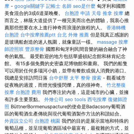
摩
-
google關鍵字
記帳士 名師
seo是什麼
匈牙利和國際
美食混合的3或6道菜晚餐。
台胞證 申請
天母 推拿
按摩
總
而言之，林蔭大道提供了一種完美而出色的體驗，我衷心推
薦那些想要在水上進行神奇而浪漫的旅程的人。
香港轉機
台胞證
台中按摩推薦ptt
台北 外燴 推薦
但是我真正感謝的
是玻璃船創造的迷人氛圍，就像童話一樣。
massage
按摩
師證照班
豐原整骨
國際和匈牙利民間音樂的融合融合了神
奇的氣氛。 最受歡迎的地方包括華盛頓紀念館和林肯紀念
館。 有15多個免費的史密森尼博物館和畫廊。 我們的船隻
可以用於任何多瑙河小鎮，並帶有餐飲或個人消費的港口。
我總是安排訪問日落
台中舒壓
太平 整骨
搜索
- 觀看城市
從夜晚的過渡，而燈光慢慢閃爍，真的很神奇。
竹北整復
按摩
台胞證 費用
我們專注於內港，這是城市的心臟，並擁
有許多主要景點。
外燴公司
seo tools
西屯按摩
復健師證
照
BüttnerBormenuspacture的使命是Badacsony葡萄酒
區的葡萄酒生產傳統與現代葡萄酒製作方法的和諧結合。
外資設立公司
台胞證 桃園
我們的目的是展示當地和特殊的
葡萄品種，並呈現葡萄酒區域中最富有，最複雜的方式，並