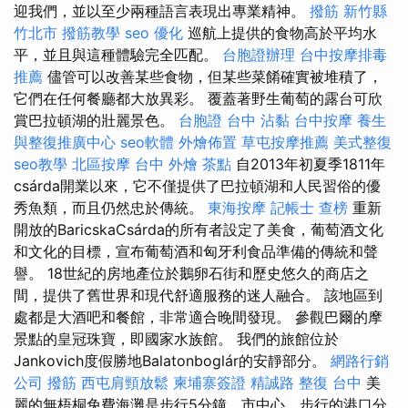
迎我們，並以至少兩種語言表現出專業精神。
撥筋 新竹縣
竹北市
撥筋教學
seo 優化
巡航上提供的食物高於平均水
平，並且與這種體驗完全匹配。
台胞證辦理
台中按摩排毒
推薦
儘管可以改善某些食物，但某些菜餚確實被堆積了，
它們在任何餐廳都大放異彩。 覆蓋著野生葡萄的露台可欣
賞巴拉頓湖的壯麗景色。
台胞證 台中
沾黏
台中按摩
養生
與整復推廣中心
seo軟體
外燴佈置
草屯按摩推薦
美式整復
seo教學
北區按摩
台中 外燴 茶點
自2013年初夏季1811年
csárda開業以來，它不僅提供了巴拉頓湖和人民習俗的優
秀魚類，而且仍然忠於傳統。
東海按摩
記帳士 查榜
重新
開放的BaricskaCsárda的所有者設定了美食，葡萄酒文化
和文化的目標，宣布葡萄酒和匈牙利食品準備的傳統和聲
譽。 18世紀的房地產位於鵝卵石街和歷史悠久的商店之
間，提供了舊世界和現代舒適服務的迷人融合。 該地區到
處都是大酒吧和餐館，非常適合晚間發現。 參觀巴爾的摩
景點的皇冠珠寶，即國家水族館。 我們的旅館位於
Jankovich度假勝地Balatonboglár的安靜部分。
網路行銷
公司
撥筋
西屯肩頸放鬆
柬埔寨簽證
精誠路 整復 台中
美
麗的無梧桐免費海灘是步行5分鐘，市中心，步行的港口分