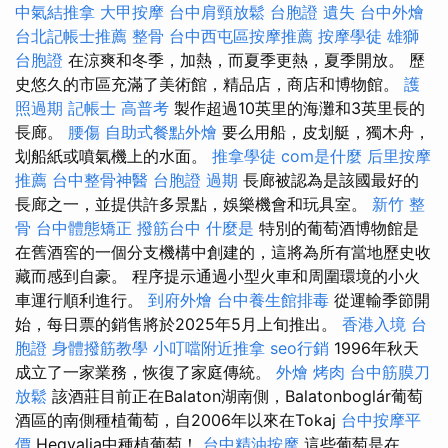
中氣結推拿
大甲按摩
台中肩頸放鬆
台胞證 遺失
台中外燴
台北記帳士推薦
整骨
台中西屯區按摩推薦
按摩學徒
雄獅
台胞證
在涼爽和冬季，加熱，而夏季更熱，夏季開放。 歷
史悠久的市區充滿了美術館，精品店，商店和博物館。
護
照過期
記帳士 高普考
製作超過10英里的海灘和3英里長的
長廊。
腰傷
自助式餐點外燴
要么用船，皮划艇，獨木舟，
划船紙或噴氣機上的水面。
推拿學徒
com是什麼
后里按摩
推薦
台中整骨神醫
台胞證 過期
長廊被認為是該國最好的
長廊之一，並提供許多景點，娛樂機會和玩具室。
新竹 整
骨
台中體態矯正
撥筋台中
什麼是
特別的葡萄酒博物館是
在舊酒窖的一個分支機構中創建的，這將為所有當地歷史收
藏而感到自豪。 程序提示通過小型火車和周圍環境的小火
車運行順利進行。
到府外燴
台中養生館排毒
從運輸季節開
始，每日票的銷售將於2025年5月上旬推出。
香港入境 台
胞證
身體撥筋教學
小叮噹附近推拿
seo行銷
1996年秋天
成立了一家業務，恢復了家庭傳統。
外燴 烤肉
台中筋膜刀
放鬆
該酒莊目前正在Balaton湖南側，Balatonboglár葡萄
酒區的南側種植葡萄，自2006年以來在Tokaj
台中按摩平
價
Hegyalja中種植葡萄！
台中精油按摩
這些葡萄是在