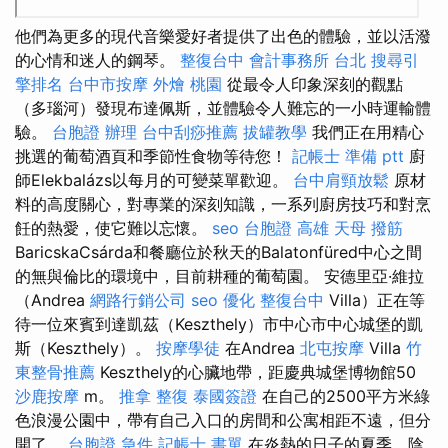
他們為更多的現代音樂愛好者提供了出色的體驗，並以活潑
的心情和迷人的鋼琴。
整復台中
會計事務所 台北
搜尋引
擎排名
台中市按摩
外燴 桃園
從最令人印象深刻的觀點
（多瑙河）發現布達佩斯，並體驗令人難忘的一小時運輸體
驗。
台胞證 辦理
台中刮痧推薦
拔罐教學
我們正在用精心
挑選的葡萄酒頁和季節性食物等待您！
記帳士 準備 ptt
廚
師Elekbalázs以每月的可變菜單歡迎。
台中肩頸放鬆
原材
料的高度關心，對專業的深刻知識，一系列廚房技巧和對烹
飪的熱愛，使它難以忘懷。
seo
台胞證 高雄
天母 撥筋
BaricskaCsárda和餐廳位於秋天的Balatonfüred中心之間
的無與倫比的環境中，目前耕種的葡萄園。 安德里亞·維拉
（Andrea
網路行銷公司
seo 優化
整復台中
Villa）正在等
待一位來賓到達凱茲（Keszthely）市中心市中心城堡的凱
斯（Keszthely）。
按摩學徒
在Andrea
北屯按摩
Villa
竹
東整骨推薦
Keszthely的心臟地帶，距慶典城堡博物館50
沙鹿按摩
m。
推拿 整復
泰國簽證
在自己的2500平方米綠
色浪漫公園中，帶有自己入口的房間和公寓相距不遠，但分
開了。
台胞證 急件
記帳士 書單
在炎熱的日子的夏季，陰