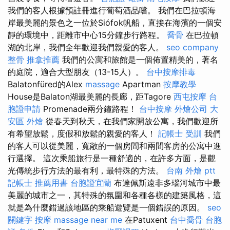
我們的客人根據預註冊進行葡萄酒品嚐。 我們在巴拉頓海
岸最美麗的景色之一位於Siófok帆船，直接在海濱的一個安
靜的環境中，距離市中心15分鐘步行路程。
喬骨
在巴拉頓
湖的北岸，我們全年歡迎我們親愛的客人。
seo company
整骨
推拿推薦
我們的公寓和旅館是一個佈置精美的，著名
的庭院，適合大型朋友（13-15人）。
台中按摩排毒
Balatonfüred的Alex
massage
Apartman
按摩教學
House是Balaton湖最美麗的長廊，距Tagore
西屯按摩
台
胞證申請
Promenade兩分鐘路程！
台中按摩
外燴公司
大
安區 外燴
從春天到秋天，在我們家開放公寓，我們歡迎所
有希望放鬆，度假和放鬆的親愛的客人！
記帳士 受訓
我們
的客人可以從美麗，寬敞的一個房間和兩間客房的公寓中進
行選擇。 這次乘船旅行是一種舒適的，在許多方面，是觀
光傳統步行方法的最有利，最特殊的方法。
台南 外燴 ptt
記帳士 推薦用書
台胞證宜蘭
布達佩斯遠非多瑙河城市中最
美麗的城市之一，其特殊的氛圍和各種各樣的建築風格，這
就是為什麼錯過該地區的乘船遊覽是一個錯誤的原因。
seo
關鍵字
按摩
massage near me
在Patuxent
台中喬骨
台胞