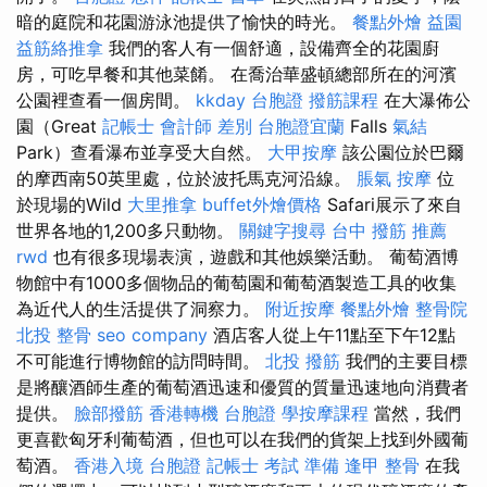
暗的庭院和花園游泳池提供了愉快的時光。
餐點外燴
益園
益筋絡推拿
我們的客人有一個舒適，設備齊全的花園廚
房，可吃早餐和其他菜餚。 在喬治華盛頓總部所在的河濱
公園裡查看一個房間。
kkday 台胞證
撥筋課程
在大瀑佈公
園（Great
記帳士 會計師 差別
台胞證宜蘭
Falls
氣結
Park）查看瀑布並享受大自然。
大甲按摩
該公園位於巴爾
的摩西南50英里處，位於波托馬克河沿線。
脹氣 按摩
位
於現場的Wild
大里推拿
buffet外燴價格
Safari展示了來自
世界各地的1,200多只動物。
關鍵字搜尋
台中 撥筋 推薦
rwd
也有很多現場表演，遊戲和其他娛樂活動。 葡萄酒博
物館中有1000多個物品的葡萄園和葡萄酒製造工具的收集
為近代人的生活提供了洞察力。
附近按摩
餐點外燴
整骨院
北投 整骨
seo company
酒店客人從上午11點至下午12點
不可能進行博物館的訪問時間。
北投 撥筋
我們的主要目標
是將釀酒師生產的葡萄酒迅速和優質的質量迅速地向消費者
提供。
臉部撥筋
香港轉機 台胞證
學按摩課程
當然，我們
更喜歡匈牙利葡萄酒，但也可以在我們的貨架上找到外國葡
萄酒。
香港入境 台胞證
記帳士 考試 準備
逢甲 整骨
在我