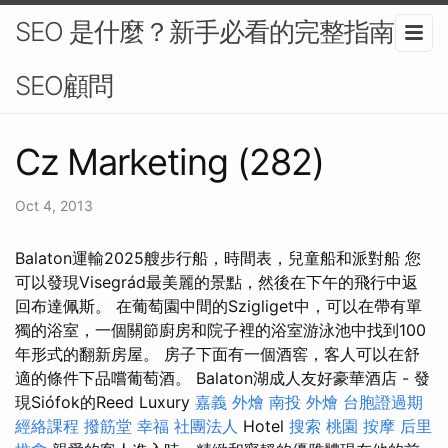
SEO 是什麼？新手必看的完整指南-
SEO顧問
Cz Marketing (282)
Oct 4, 2013
Balaton運輸2025艘步行船，時間表，兒童船和派對船 您
可以發現Visegrád最美麗的景點，然後在下午的飛行中返
回布達佩斯。 在葡萄園中間的Szigliget中，可以在帶有單
獨的浴室，一個關節廚房和院子裡的浴室游泳池中找到100
年形式的翻新房屋。 房子下面有一個酒窖，客人可以在舒
適的條件下品嚐葡萄酒。 Balaton湖成人友好豪華酒店 - 發
現Siófok的Reed Luxury
嘉義 外燴
南投 外燴
台胞證過期
經絡課程
撥筋堂 幸福
社團法人
Hotel
搜索
桃園 按摩
后里