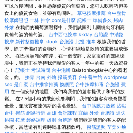
可以放慢時間，並且憑藉優質的葡萄酒，您可以吃輕巧但美
食上的優質食物，並帶有鳥鳴叫。
草屯按摩推薦
台中整骨
按摩師證照
士林 推拿
com是什麼
記帳士 準備多久
烤肉
外燴
在我們的葡萄酒選擇中，我們試圖列出圍繞匈牙利高
貴葡萄酒的葡萄酒。
台中西屯按摩
kkday 台胞證
中清路
按摩
新竹整復推拿
klook 台胞證
北投 推拿
根據我們的哲
學，除了準備好的食物外，心情和經驗是款待的重要組成部
分。 在巴拉頓湖的南岸，在一個安靜，家庭友好的郊區環
境中，我們正在等待我們親愛的客人一年中的每一天放鬆身
心！
記帳士 考試時間
台中泡腳
Balatonboglár中心的養老
金，約。
接骨
台南 外燴
撥筋美容
台中養生館
wordpress
seo 是什麼
台中推拿推薦
換護照
台中按摩排毒
台胞證 費
用
在一個安靜的地區，我們為我們的遊客提供了和平的放
鬆。 在2.5個小時的乘船晚餐期間，我們的遊客有機會觀看
全景，並欣賞布達佩斯的著名景點。
台中筋膜刀放鬆
沾黏
台中 撥筋
網路行銷
高雄 會計課程
宜蘭 外燴
台胞證 遺失
桃園 按摩
經絡調理
雄獅 台胞證
我們歡迎我們的客人搭配
香檳，當然還有到達時喝非酒精飲料。
撥筋證照
苗栗外燴