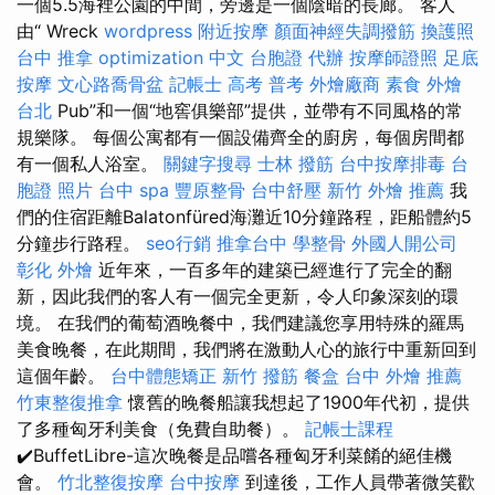
一個5.5海裡公園的中間，旁邊是一個陰暗的長廊。 客人
由“ Wreck
wordpress
附近按摩
顏面神經失調撥筋
換護照
台中 推拿
optimization 中文
台胞證 代辦
按摩師證照
足底
按摩
文心路喬骨盆
記帳士 高考 普考
外燴廠商
素食 外燴
台北
Pub”和一個“地窖俱樂部”提供，並帶有不同風格的常
規樂隊。 每個公寓都有一個設備齊全的廚房，每個房間都
有一個私人浴室。
關鍵字搜尋
士林 撥筋
台中按摩排毒
台
胞證 照片
台中 spa
豐原整骨
台中舒壓
新竹 外燴 推薦
我
們的住宿距離Balatonfüred海灘近10分鐘路程，距船體約5
分鐘步行路程。
seo行銷
推拿台中
學整骨
外國人開公司
彰化 外燴
近年來，一百多年的建築已經進行了完全的翻
新，因此我們的客人有一個完全更新，令人印象深刻的環
境。 在我們的葡萄酒晚餐中，我們建議您享用特殊的羅馬
美食晚餐，在此期間，我們將在激動人心的旅行中重新回到
這個年齡。
台中體態矯正
新竹 撥筋
餐盒
台中 外燴 推薦
竹東整復推拿
懷舊的晚餐船讓我想起了1900年代初，提供
了多種匈牙利美食（免費自助餐）。
記帳士課程
✔️BuffetLibre-這次晚餐是品嚐各種匈牙利菜餚的絕佳機
會。
竹北整復按摩
台中按摩
到達後，工作人員帶著微笑歡