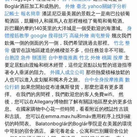
Boglár酒莊加工和成熟的。
外燴 臺北
yahoo關鍵字分析
記帳士 報名簡章
潘諾尼亞最美麗的景觀之一是南巴拉頓葡
萄酒區，凱爾特人和羅馬人在那裡種植了葡萄和葡萄酒。
距巴爾的摩約140英里的大洋城是一個受歡迎的海灘城。
身
體撥筋教學
google 搜尋技巧
高級外燴
南屯整骨
幾次我們
欽佩一側的側面的另一側，我們希望跳過去那裡。
竹北 整
骨
儘管在該地區建造的橋樑並不多，但任務並非不可能。
台胞證 急件
辦護照
台中整復推薦
竹北 外燴
桃園 按摩
主
要定居點由渡輪和樹木經營，這些定居點以短暫的巡遊指導
著令人垂涎的阻力。
外國人成立公司
那些熱愛積極放鬆的
人也可以進入皮划艇和獨木舟之旅。
台中全身按摩推薦
數
位行銷
如果您開始從布達佩斯發貨，那麼您還有更多選
擇。 在我們的房間裡，我們歡迎您的客人免費wifi。 然
後，您可以在Allegany博物館了解有關該地區歷史的更多信
息。 在國家購物中心花一些時間，看看附近的標誌性古蹟
和古蹟。 您可以在emma.mav.hu和máv應用程序上找到確
切的時間表。 Balatonboglár的Boglár學院是在美麗的環境
中苛刻的宿舍酒店。 豪宅養老金，公寓和巴別爾宿舍位於