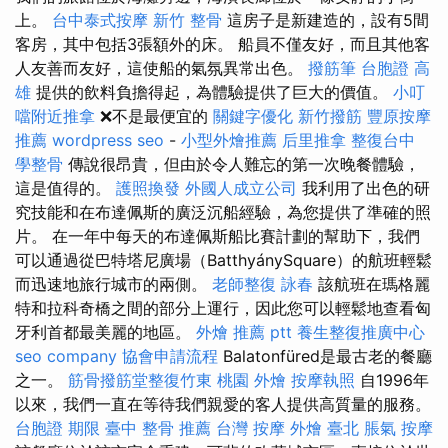
上。
台中泰式按摩
新竹 整骨
這房子是新建造的，設有5間
客房，其中包括3張額外的床。 船員不僅友好，而且其他客
人友善而友好，這使船的氣氛異常出色。
撥筋筆
台胞證 高
雄
提供的飲料負擔得起，為體驗提供了巨大的價值。
小叮
噹附近推拿
❌不是最便宜的
關鍵字優化
新竹撥筋
豐原按摩
推薦
wordpress seo
-
小型外燴推薦
后里推拿
整復台中
學整骨
傳說很昂貴，但由於令人難忘的第一次晚餐體驗，
這是值得的。
護照換發
外國人成立公司
我利用了出色的研
究技能和在布達佩斯的廣泛沉船經驗，為您提供了準確的照
片。 在一年中每天的布達佩斯船比賽計劃的幫助下，我們
可以通過從巴特塔尼廣場（BatthyánySquare）的航班輕鬆
而迅速地旅行城市的兩側。
老師整復 詠春
該航班在瑪格麗
特和拉科奇橋之間的部分上運行，因此您可以輕鬆地查看匈
牙利首都最美麗的地區。
外燴 推薦 ptt
養生整復推廣中心
seo company
協會申請流程
Balatonfüred是最古老的餐廳
之一。
筋骨撥筋堂整復竹東
桃園 外燴
按摩執照
自1996年
以來，我們一直在等待我們親愛的客人提供高質量的服務。
台胞證 期限
臺中 整骨 推薦
台灣 按摩
外燴 臺北
脹氣 按摩