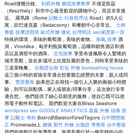
Road僅幾分鐘。
到府外燴
腳底按摩教學
不僅是凱茲
（Keszthely）和市中心最受歡迎的購物中心，而且非常接
近。 羅馬路（Rome
記帳士 行政程序法
Road）的5人公
寓，距巴達克森（Badacsony）和餐館中心非常近。
士林
整復
按摩證照班
歐式外燴
優化 台灣用語
seo保證第一頁
特殊的環境，美味的葡萄酒，美味的食物。
脹氣 按摩
酒
洞，Vinotéka，匈牙利瓶裝葡萄酒，品嚐和銷售酒店和酒
店以及酒窖中的酒障。
北屯按摩
享受布達佩斯令人驚嘆的
城市景觀，並在多瑙河上欣賞壯麗的景色，同時享受美味的
三道菜晚餐。
台胞證台南
彰化 外燴
bonesetting house
這三個小時的冒險非常適合想要難忘經歷的夫妻，親人或同
事。
豐原整骨
如果您正在尋找一個引人入勝的兩個小時體
驗，則可以與配偶，家人或朋友/同事分享，這次旅行非常
適合您。 他們提供了細心且願意的服務，使自己既可以使
用電子郵件和電話。 我們歡迎大家在Blisss Seashore
wordpress seo
GOOGLE ANALYTICS
嘉義 外燴
頭痛 按
摩
記帳士 考科
Bistro的BalatonfüredTagore
台中體態矯
正
Promenade上
腰痛
新竹 外燴
台胞證
學整骨
台中整復
我們的旅館位於海灘旁邊，海濱長廊位於一條安靜的小街