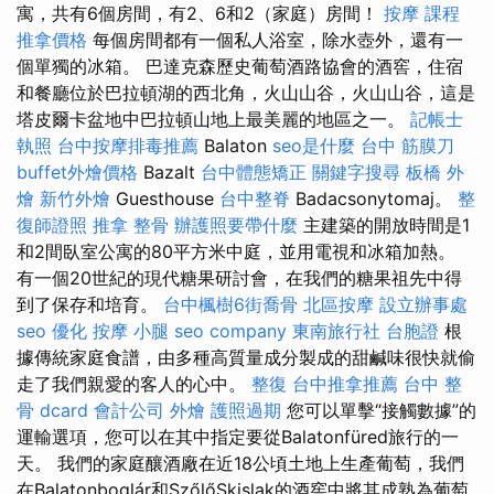
寓，共有6個房間，有2、6和2（家庭）房間！
按摩 課程
推拿價格
每個房間都有一個私人浴室，除水壺外，還有一
個單獨的冰箱。 巴達克森歷史葡萄酒路協會的酒窖，住宿
和餐廳位於巴拉頓湖的西北角，火山山谷，火山山谷，這是
塔皮爾卡盆地中巴拉頓山地上最美麗的地區之一。
記帳士
執照
台中按摩排毒推薦
Balaton
seo是什麼
台中 筋膜刀
buffet外燴價格
Bazalt
台中體態矯正
關鍵字搜尋
板橋 外
燴
新竹外燴
Guesthouse
台中整脊
Badacsonytomaj。
整
復師證照
推拿 整骨
辦護照要帶什麼
主建築的開放時間是1
和2間臥室公寓的80平方米中庭，並用電視和冰箱加熱。
有一個20世紀的現代糖果研討會，在我們的糖果祖先中得
到了保存和培育。
台中楓樹6街喬骨
北區按摩
設立辦事處
seo 優化
按摩 小腿
seo company
東南旅行社 台胞證
根
據傳統家庭食譜，由多種高質量成分製成的甜鹹味很快就偷
走了我們親愛的客人的心中。
整復
台中推拿推薦
台中 整
骨 dcard
會計公司
外燴
護照過期
您可以單擊“接觸數據”的
運輸選項，您可以在其中指定要從Balatonfüred旅行的一
天。 我們的家庭釀酒廠在近18公頃土地上生產葡萄，我們
在Balatonboglár和SzőlőSkislak的酒窖中將其成熟為葡萄