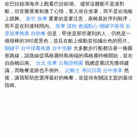
在巴拉頓湖海岸上觀看巴拉頓湖。 儘管這艘船不是派對
船，但音樂逐漸刺激了心情，客人坐在坐著，而不是在地板
上跳舞。
新竹 按摩
重要的是要注意，座椅基於序列順序，
而不是在到達時間內。
按摩 課程
會議點心
關鍵字搜尋
后
里按摩推薦
自助餐
但是，即使是那些遲到的人，仍然是一
個很棒的360度景色，並且在船上移動並拍攝出色的照片。
關鍵字
台中排毒推薦
台中泡腳
大多數步行船都沿著一條圓
形路線，該路線從瑪格麗特島南端的瑪格麗特橋開始，並在
自由橋以南。
台北 按摩
台胞證桃園
我總是嘗試先獲得建
議，而晚餐道路也不例外。
記帳士 考試日期
台中推拿
然
後，讓我幫助您選擇最好的晚餐，並提供有關該主題的最佳
指南。