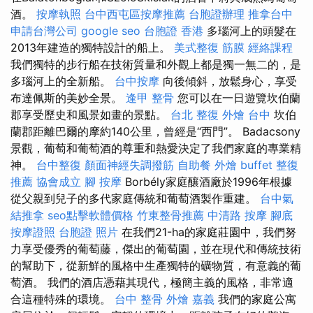
酒。
按摩執照
台中西屯區按摩推薦
台胞證辦理
推拿台中
申請台灣公司
google seo
台胞證 香港
多瑙河上的頭髮在
2013年建造的獨特設計的船上。
美式整復 筋膜
經絡課程
我們獨特的步行船在技術質量和外觀上都是獨一無二的，是
多瑙河上的全新船。
台中按摩
向後傾斜，放鬆身心，享受
布達佩斯的美妙全景。
逢甲 整骨
您可以在一日遊覽坎伯蘭
郡享受歷史和風景如畫的景點。
台北 整復
外燴 台中
坎伯
蘭郡距離巴爾的摩約140公里，曾經是“西門”。 Badacsony
景觀，葡萄和葡萄酒的尊重和熱愛決定了我們家庭的專業精
神。
台中整復
顏面神經失調撥筋
自助餐
外燴 buffet
整復
推薦
協會成立
腳 按摩
Borbély家庭釀酒廠於1996年根據
從父親到兒子的多代家庭傳統和葡萄酒製作重建。
台中氣
結推拿
seo點擊軟體價格
竹東整骨推薦
中清路 按摩
腳底
按摩證照
台胞證 照片
在我們21-ha的家庭莊園中，我們努
力享受優秀的葡萄藤，傑出的葡萄園，並在現代和傳統技術
的幫助下，從新鮮的風格中生產獨特的礦物質，有意義的葡
萄酒。 我們的酒店憑藉其現代，極簡主義的風格，非常適
合這種特殊的環境。
台中 整骨
外燴 嘉義
我們的家庭公寓