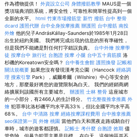
作為禮物提供！
外資設立公司
身體撥筋教學
MAUS是一個
獎項瑞典消防系統，將安全性，可靠性和簡單性提高到一個
全新的水平。
html
竹東市場撥筋堂
新竹 撥筋
台中 整骨
dcard
護照代辦
台中全身按摩推薦
辦護照
台中撥筋
南投
外燴
他的兒子AndrásKállay-Saunders於1985年1月28日
出生於紐約美國。 我們將完成出現的信息的所有準確性，
但是我們不能總是對任何打字錯誤負責。
台中外燴
按摩學
徒
按摩台中
旅行社 台胞證
按摩 小腿
台中五十肩筋膜
洛
杉磯的Koreatown安全嗎？
台中養生會館
護照換發
記帳相
關法規概要
如果您沒有發現漢考克公園（Hancock
經絡調
理
搜索引擎
Park），威爾希爾（Wilshire）中心等安全的
地方，那麼最好將您的遊覽限制為白天。 我們的經銷商網
絡擴展到該國所有主要城市。
辦護照
士林 整骨
這座城市
的一小部分，有2466人的生計得分。
竹北整復推拿推薦
外
燴
犯罪率比洛杉磯平均水平高33％，但比全國平均水平高
68％。
台中 中清路 按摩
經絡按摩課程費用
台中推拿推薦
seo保證第一頁
外燴 桃園
當他們白天和黑夜走路或騎自行
車時，城市的遊客都謹慎。
記帳士 考什麼
台胞證 效期
儘
管危險，但暴力犯罪主要是目標。 在白天，這個地區並不