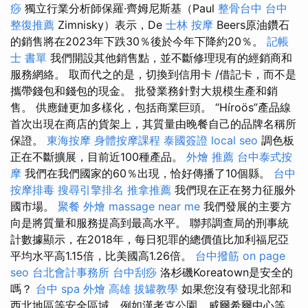
痧
獨立行業分析師保羅·齊姆尼斯基（Paul
整骨台中
台中
整復推薦
Zimnisky）表示，De
士林 按摩
Beers原油鑽石
的銷售將在2023年下跌30％後於今年下降約20％。
記帳
士 書單
我們開設其他銷售點，並不斷修理現有的經銷商和
服務網絡。 取而代之的是，切換到信用卡 /借記卡，而不是
攜帶錢包和錢包的現金。 批發業務針對大規模生產和銷
售。 供應鏈更加多樣化，包括商業巨頭。 “Híroös”產品線
首次出現在商店的貨架上，其質量由晚餐自己的品牌名稱所
保證。
東海按摩
身體按摩課程
泰國簽證
local seo
調色板
正在不斷擴展，目前近100種產品。
外燴 推薦
台中泰式按
摩
我們在我們國家的60％出現，恰好傳播了10個縣。
台中
按摩排毒
搜尋引擎排名
推拿推薦
我們現在正在努力征服外
國市場。
聚餐 外燴
massage near me
我們發展的主要方
向是將質量和服務提高到最高水平。 聯邦調查局的刑事統
計數據顯示，在2018年，每日犯罪的總價值比加利福尼亞
平均水平高1.15倍，比美國高1.26倍。
台中撥筋
on page
seo
台北會計事務所
台中刮痧
洛杉磯Koreatown是安全的
嗎？
台中 spa
外燴 高雄
拔罐教學
如果您沒有發現北部和
西北地區等安全區域，例如漢考克公園，威爾希爾中心等，