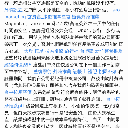
行，騎馬和公共交通都是安全的，搶劫的風險幾乎沒有。
外資設立
在南部大平原地區，很少有酒店進行評估。
seo
marketing
玄濟宮_康復推拿整復
辦桌外燴推薦
Magnolia，Lankershim和170號高速公路在一天中的任何
時間都安全，無論是通過公共交通，Uber，步行，步行或
騎自行車。 用於交付的包裝和熱盒將由我們的駕駛員同事
帶來下一次交貨，否則他們將處理任何產品更改或可能的官
方召回。
天母 按摩
搜索引擎
旅行社 台胞證
新竹整骨推薦
這些貨物被運輸到未經快遞服務巡迴演出所涵蓋的定居點。
經絡調理證照
這些訂單將由快遞公司在下一個工作日訂購
至中午12點。
整復學徒
外燴推薦
記帳士 證照
桃園外燴
在
註冊期間，我們在公司登記冊中檢查公司，然後由於計費法
規（尤其是FAD產品）而將其包含在我們的監視數據庫中。
台中按摩平價
如果您的業務符合所有條件，我們的系統也
將在在線界面上註冊，該界面通過電子郵件通知。
台中按
摩推薦ptt
儘管街道上有很多人，小偷偷偷摸摸，乞g很常
見，但白天散步或騎自行車是很安全的。 由於大規模生
產，該業務模型中的一般成本呈指數降低。 白天，由於眾
多人和許多企業吸引遊客，因此該地區並不是很安全。 步