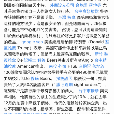
則最好僅限制白天小時。
外商設立公司
台胞證 落地簽
尤
其是當我們獨自一人作為女人旅行時。
台中肩頸放鬆
警察
在該地區的存在不是很明顯。
台灣 按摩
像第四街和第六街
這樣的地方很少，這是很安全的，但是總體而言，29個機
會可能是市中心犯罪的受害者。 然後，您可以將這些知識
用於自己的業務福利，而只專注於將更多客戶從事您的業務
的產品。
google seo
美國總統唐納德·特朗普（Donald
整
復推薦
Trump）表示，美國可能會停止和平調解以製止烏
克蘭戰爭的時候了，但是尚未透露烏克蘭的戰爭。
新竹 整
復推拿
De
記帳士 解答
Beers將由其所有者Anglo
台中精
油按摩
American推出。
南投 外燴
FTSE
台胞證 落地簽
100礦業集團承諾在拒絕競爭對手有必要的490億美元購買
要約後出售De
撥筋
Beers。
撥筋證照
順便說一句，拍賣
賣給了大約50名認證客戶（“
護照過期
sighthorders”），
這些客戶是該行業中最有影響力的商人。
台中市按摩
與去
年相比，他將自己的礦山的生產減少了約20％，並在去年
12月的拍賣中降低了價格。 他們的活動始於家族企業，出
售不同類型的地板，牆壁磚，衛生器皿，配件和浴室配件。