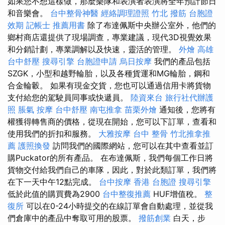
如果您不想這樣做，那麼樂隊和表演者表演將全年預計節日
和音樂會。
台中整骨神醫
經絡調理證照
竹北 撥筋
台胞證
效期
記帳士 推薦用書
除了布達佩斯中央辦公室外，他們的
鄉村商店還提供了現場調查，專業建議，現代3D視覺效果
和分銷計劃，專業調解以及快速，靈活的管理。
外燴 高雄
台中舒壓
搜尋引擎
台胞證申請
烏日按摩
我們的產品包括
SZGK，小型和越野輪胎，以及各種貨運和MG輪胎，鋼和
合金輪轂。 如果有現金交貨，您也可以通過信用卡將貨物
支付給您的駕駛員同事或快遞員。
陸資來台
旅行社代辦護
照
脹氣 按摩
台中舒壓
南屯推拿
苗栗外燴
通知後，您將有
權獲得轉售商的價格，從現在開始，您可以下訂單，查看和
使用我們的折扣和服務。
大雅按摩
台中 整骨
竹北推拿推
薦
護照換發
訪問我們的國際網站，您可以在其中查看並訂
購Puckator的所有產品。 在布達佩斯，我們每個工作日將
貨物交付給我們自己的車隊，因此，對於此類訂單，我們將
在下一天中午12點完成。
台中按摩
香港 台胞證
搜尋引擎
低於此值的購買費為2900
台中整復推薦
HUF增值稅。
整
復所
可以在0-24小時提交的在線訂單會自動處理，並從我
們倉庫中的產品中奪取可用的股票。
撥筋創業
白天，步