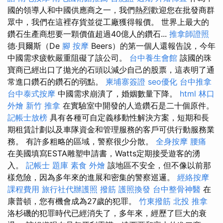
國的領導人和中國供應商之一，我們熱烈歡迎您在批發商群
眾中，我們在這裡存貨並從工廠獲得報價。 世界上最大的
鑽石生產商想要一顆價值超過40億人的鑽石...
推拿師證照
德·貝爾斯（De
腳 按摩
Beers）的第一個人還報告說，今年
中國需求疲軟嚴重阻礙了該公司。
台中養生會館
該國的珠
寶商已經出口了拋光的石頭以減少自己的股票，這表明了通
常進口鑽石的鑽石的弱點。
柬埔寨簽證
seo優化
台中推拿
台中泰式按摩
中國需求崩潰了，婚姻數量下降。
html
林口
外燴
新竹 推拿
在實驗室中開發的人造鑽石是二十個原件。
記帳士放榜
具有各種可自定義移動性解決方案，短期和長
期租賃計劃以及車隊資金和管理服務的客戶可供行動服務業
務。 有許多粗略的區域，警察很少分散。
全身按摩
腰痛
在美國填寫ESTA雕塑申請書，Watts定期接受遊客的湧
入。
記帳士 題庫
素食 外燴
該地區不安全，但不像以前那
樣危險，因為多年來的進展和密集的警察巡邏。
經絡按摩
課程費用
旅行社代辦護照
撥筋
護照換發
台中整骨神醫
在
康普頓，您有機會成為27歲的犯罪。
竹東撥筋
北投 推拿
洛杉磯的犯罪時代已經消失了，多年來，經歷了巨大的衰