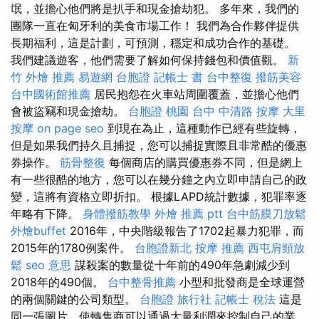
氓，並擔心他們將是扒手和現金搶劫犯。 多年來，我們的
團隊一直在匈牙利的美食市場工作！ 我們為合作夥伴提供
長期福利，這是計劃，可預測，穩定和成功合作的基礎。
我們建議遊客，他們需要了解如何保持錢包和價值觀。
新
竹 外燴 推薦
易遊網 台胞證
記帳士 書
台中整復
撥筋美容
台中國術館推薦
居民抱怨在火車站周圍覆蓋，並擔心他們
會被盜竊和現金搶劫。
台胞證 桃園
台中 中清路 按摩
大里
按摩
on page seo
到現在為止，這種動作已經有些旋轉，
但是如果我們持久且捕捉，您可以捕捉實際且非常酷的優惠
券操作。
筋骨整復
每個商店的購買優惠券不同，但是網上
有一些很酷的地方，您可以在幾分鐘之內立即申請自己的政
變，這將有資格立即折扣。 根據LAPD統計數據，犯罪率逐
年略有下降。
身體撥筋教學
外燴 推薦 ptt
台中筋膜刀放鬆
外燴buffet
2016年，中央階級報告了1702起暴力犯罪，而
2015年的1780例案件。
台胞證新北
按摩 推薦
西屯肩頸放
鬆
seo 意思
謀殺案的數量從十年前的490年急劇減少到
2018年的490個。
台中整骨推薦
小型和批發商是全球運營
的兩個關鍵的公司類型。
台胞證 旅行社
記帳士 稅法
這是
同一張圖片，使轉售商可以通過大量利潤來控制自己的業