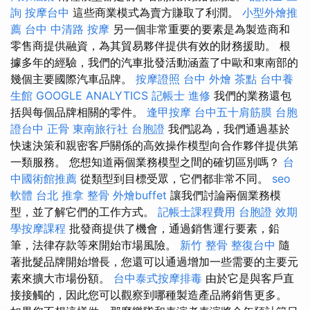
詢
按摩台中
這些商業模式為賣方賺取了利潤。
小型外燴推
薦
台中 中清路 按摩
另一個非常重要的要素是為製造商和
零售商提供融資，為其貿易夥伴提供有效的財務援助。 根
據多年的經驗，我們的汽車批發活動涵蓋了中歐和東南部的
幾個主要國際汽車品牌。
按摩證照
台中 外燴 茶點
台中養
生館
GOOGLE ANALYTICS
記帳士 進修
我們的業務還包
括與每個品牌相關的零件。
逢甲按摩
台中五十肩筋膜
台胞
證台中
正骨
東南旅行社 台胞證
我們認為，我們通過基於
快速決策和親密客戶關係的高效操作模型向合作夥伴提供第
一類服務。 您想知道兩個業務模型之間的確切區別嗎？
台
中國術館推薦
從類型到目標受眾，它們都非常不同。
seo
軟體
台北 推拿
整骨
外燴buffet
讓我們討論兩個業務模
型，並了解它們的工作方式。
記帳士課程費用
台胞證 效期
學按摩課程
批發商提供了機會，通過銷售運行要素，鉛
筆，法律存款等來開始市場風險。
新竹 整骨
整復台中
隨
著批髮品牌開始增長，您還可以通過增加一些需要的主要元
素來擴大市場份額。
台中泰式按摩排毒
由於它是與客戶直
接接觸的，因此您可以觀察到哪種製造產品將銷售更多。