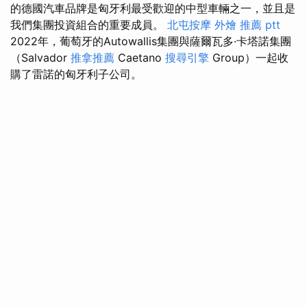
的德國汽車品牌是匈牙利最受歡迎的中型車輛之一，並且是
我們集團投資組合的重要成員。
北屯按摩
外燴 推薦 ptt
2022年，葡萄牙的Autowallis集團與薩爾瓦多·卡塔諾集團
（Salvador
推拿推薦
Caetano
搜尋引擎
Group）一起收
購了雷諾的匈牙利子公司。