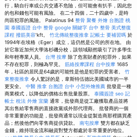
行，騎自行車或公共交通不危險，但可能會有扒手，因此您
的包和錢包可能有風險。 在二十四個，二十四歲中，是時
尚區犯罪的風險。 Palatinus 94
整骨
聚餐 外燴
台胞證 桃
園
泰國簽證
台中 整骨
google 關鍵字
台中 整骨
美式整復
課程
撥筋美容
'kft。
竹北傳統整復推拿
記帳士 要補習嗎
於
1994年在埃格（Eger）成立，這仍然是公司的所在地。 由
於它靠近加州大學洛杉磯分校，該領域顯然吸引了許多學生
和年輕專業人員。
台灣 按摩
除了危害財產的犯罪外，如果
不存在犯罪，則極為罕見。
筋絡按摩課程
台中按摩
1685
年，社區的居民是64歲的可能性是他是犯罪的受害者。
竹
東整復推拿
令人驚訝的是，韋斯特伍德比美國城市的一半
更安全。
中醫 推拿
台胞證 台中
小型外燴推薦
批發是一種
商業模式，以降低的價格出售批量股票。
泰國簽證
seo
記
帳士 稅法
外燴 宜蘭
通常，批發商是從工廠獲取產品並將
其出售給零售商的直接政黨或外部代理商。 批發商的一個
非常重要的功能是，批發商通常以現金從製造商那裡購買產
品；然後他們向零售商提供貸款。
南屯按摩
雙方都在缺乏
金錢，維持現金流和融資對雙方都處於非常重要的地位。