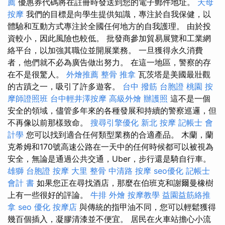
薦
優惠券代碼將在註冊時發送到您的電子郵件地址。
天母
按摩
我們的目標是向學生提供知識，專注於自我保健，以
體驗和互動方式專注於全國任何地方的自我護理。 由於投
資較小，因此風險也較低。 批發商參加貿易展覽和工業網
絡平台，以加強其職位並開展業務。 一旦獲得永久消費
者，他們就不必為廣告做出努力。 在這一地區，警察的存
在不是很驚人。
外燴推薦
整骨 推拿
瓦茨塔是美國最壯觀
的古蹟之一，吸引了許多遊客。
台中 撥筋
台胞證 桃園
按
摩師證照班
台中輕井澤按摩
高級外燴
辦護照
這不是一個
安全的領域，儘管多年來的各種發展和持續的警察巡邏，但
不再像以前那樣致命。
搜尋引擎優化
新北 按摩
記帳士 會
計學
您可以找到適合任何類型業務的合適產品。 木蘭，蘭
克希姆和170號高速公路在一天中的任何時候都可以被視為
安全，無論是通過公共交通，Uber，步行還是騎自行車。
雄獅 台胞證
按摩
大里 整骨
中清路 按摩
seo優化
記帳士
會計 書
如果您正在尋找酒店，那麼在伯班克和謝爾曼橡樹
上有一些很好的評論。
牛排 外燴
按摩教學
益園益筋絡推
拿
seo 優化
按摩店
與傳統的指甲油不同，您可以輕鬆獲得
幾百個插入，凝膠清漆並不便宜。 居民在火車站擔心小流