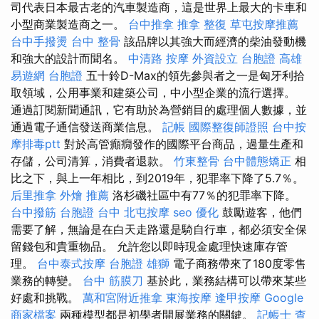
司代表日本最古老的汽車製造商，這是世界上最大的卡車和
小型商業製造商之一。
台中推拿
推拿 整復
草屯按摩推薦
台中手撥燙
台中 整骨
該品牌以其強大而經濟的柴油發動機
和強大的設計而聞名。
中清路 按摩
外資設立
台胞證 高雄
易遊網 台胞證
五十鈴D-Max的領先參與者之一是匈牙利拾
取領域，公用事業和建築公司，中小型企業的流行選擇。
通過訂閱新聞通訊，它有助於為營銷目的處理個人數據，並
通過電子通信發送商業信息。
記帳
國際整復師證照
台中按
摩排毒ptt
對於高管癲癇發作的國際平台商品，過量生產和
存儲，公司清算，消費者退款。
竹東整骨
台中體態矯正
相
比之下，與上一年相比，到2019年，犯罪率下降了5.7％。
后里推拿
外燴 推薦
洛杉磯社區中有77％的犯罪率下降。
台中撥筋
台胞證 台中
北屯按摩
seo 優化
鼓勵遊客，他們
需要了解，無論是在白天走路還是騎自行車，都必須安全保
留錢包和貴重物品。 允許您以即時現金處理快速庫存管
理。
台中泰式按摩
台胞證 雄獅
電子商務帶來了180度零售
業務的轉變。
台中 筋膜刀
基於此，業務結構可以帶來某些
好處和挑戰。
萬和宮附近推拿
東海按摩
逢甲按摩
Google
商家檔案
兩種模型都是初學者開展業務的關鍵。
記帳士 查