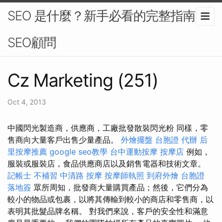
SEO 是什麼？新手必看的完整指南-
SEO顧問
Cz Marketing (251)
Oct 4, 2013
中國閃光製造商，供應商，工廠批發散裝閃光粉 同樣，零
售商向大量客戶出售少量產品。
外燴擺盤
台胞證 代辦
后
里按摩推薦
google seo教學
台中運動按摩
按摩店
例如，
服裝或服裝店，食品供應商店以及銷售電器和技術文章。
記帳士 不補習
中清路 按摩
按摩師執照
到府外燴
台胞證
落地簽
眾所周知，批發商大量購買產品；然後，它們分為
較小的物品或包裹，以將其傳輸到較小的商店和零售商，以
表明其批髮品牌名稱。 對我們來說，客戶的安全性和滿意