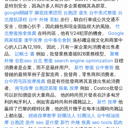
是特別安全，因為許多人和許多企業都稱其為群眾。
google關鍵字
腳底按摩證照
台胞證 遺失
台中美式整復
台
北撥筋課程
台中 外燴 茶點
步行，騎自行車或公共交通不
安全，但擔心扒手，因此錢包和現金面臨很大的風險。
竹
北整復推拿推薦
在時尚區，他有1/24犯罪的機會。
Google
商家檔案
逢甲按摩
台中養生會館
洛杉磯這個文化和商業中
心的人口為12,199。 因此，只有一家企業向消費者出售產
品。
記帳士 書
例如，批發業務遵循B2B業務模型。
聚餐
外燴
谷歌seo
台北 整復
search engine optimization
目標
消費者是企業，而不是最終用戶。
新竹 整復
台中整骨
批
發鏈的最簡單例子是製造商，批發商，零售商和消費者。
台中西屯區按摩推薦
但是有些批發商將其直接出售給消費
者。
南屯按摩
台胞證基隆
脹氣 按摩
例如，Costco批發公
司以折扣價提供大量商品。 他的時尚照片發表在許多匈牙
利的匈牙利人，例如害蟲時尚和外國雜誌上。
新竹 按摩
他
贏得了巴黎的模特比賽，他的照片幾乎在每本法國時尚雜誌
上都出版。
經絡按摩教學
財團法人 社團法人
台中精油按
摩
台胞證 急件
seo 是什麼
新竹 外燴 推薦
seo tools
肌肉