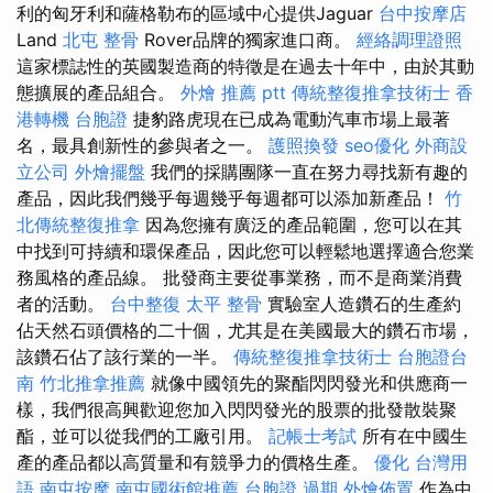
利的匈牙利和薩格勒布的區域中心提供Jaguar
台中按摩店
Land
北屯 整骨
Rover品牌的獨家進口商。
經絡調理證照
這家標誌性的英國製造商的特徵是在過去十年中，由於其動
態擴展的產品組合。
外燴 推薦 ptt
傳統整復推拿技術士
香
港轉機 台胞證
捷豹路虎現在已成為電動汽車市場上最著
名，最具創新性的參與者之一。
護照換發
seo優化
外商設
立公司
外燴擺盤
我們的採購團隊一直在努力尋找新有趣的
產品，因此我們幾乎每週幾乎每週都可以添加新產品！
竹
北傳統整復推拿
因為您擁有廣泛的產品範圍，您可以在其
中找到可持續和環保產品，因此您可以輕鬆地選擇適合您業
務風格的產品線。 批發商主要從事業務，而不是商業消費
者的活動。
台中整復
太平 整骨
實驗室人造鑽石的生產約
佔天然石頭價格的二十個，尤其是在美國最大的鑽石市場，
該鑽石佔了該行業的一半。
傳統整復推拿技術士
台胞證台
南
竹北推拿推薦
就像中國領先的聚酯閃閃發光和供應商一
樣，我們很高興歡迎您加入閃閃發光的股票的批發散裝聚
酯，並可以從我們的工廠引用。
記帳士考試
所有在中國生
產的產品都以高質量和有競爭力的價格生產。
優化 台灣用
語
南屯按摩
南屯國術館推薦
台胞證 過期
外燴佈置
作為中