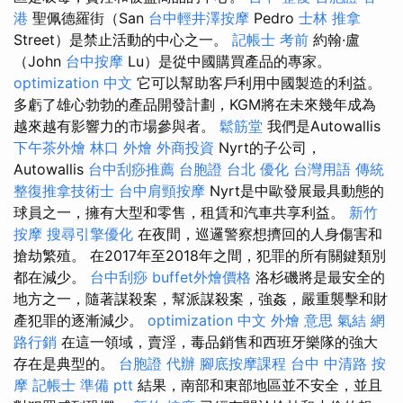
港
聖佩德羅街（San
台中輕井澤按摩
Pedro
士林 推拿
Street）是禁止活動的中心之一。
記帳士 考前
約翰·盧
（John
台中按摩
Lu）是從中國購買產品的專家。
optimization 中文
它可以幫助客戶利用中國製造的利益。
多虧了雄心勃勃的產品開發計劃，KGM將在未來幾年成為
越來越有影響力的市場參與者。
鬆筋堂
我們是Autowallis
下午茶外燴
林口 外燴
外商投資
Nyrt的子公司，
Autowallis
台中刮痧推薦
台胞證 台北
優化 台灣用語
傳統
整復推拿技術士
台中肩頸按摩
Nyrt是中歐發展最具動態的
球員之一，擁有大型和零售，租賃和汽車共享利益。
新竹
按摩
搜尋引擎優化
在夜間，巡邏警察想擠回的人身傷害和
搶劫繁殖。 在2017年至2018年之間，犯罪的所有關鍵類別
都在減少。
台中刮痧
buffet外燴價格
洛杉磯將是最安全的
地方之一，隨著謀殺案，幫派謀殺案，強姦，嚴重襲擊和財
產犯罪的逐漸減少。
optimization 中文
外燴 意思
氣結
網
路行銷
在這一領域，賣淫，毒品銷售和西班牙樂隊的強大
存在是典型的。
台胞證 代辦
腳底按摩課程
台中 中清路 按
摩
記帳士 準備 ptt
結果，南部和東部地區並不安全，並且