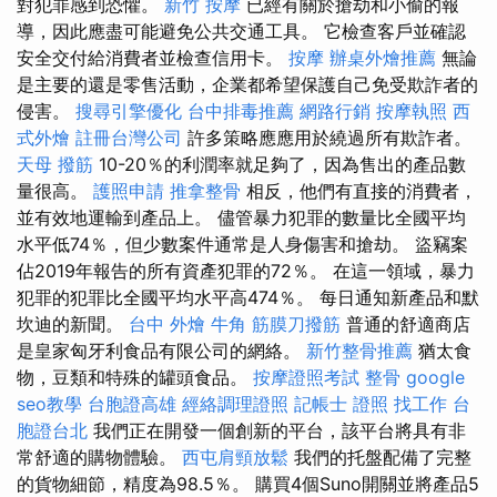
對犯罪感到恐懼。
新竹 按摩
已經有關於搶劫和小偷的報
導，因此應盡可能避免公共交通工具。 它檢查客戶並確認
安全交付給消費者並檢查信用卡。
按摩
辦桌外燴推薦
無論
是主要的還是零售活動，企業都希望保護自己免受欺詐者的
侵害。
搜尋引擎優化
台中排毒推薦
網路行銷
按摩執照
西
式外燴
註冊台灣公司
許多策略應應用於繞過所有欺詐者。
天母 撥筋
10-20％的利潤率就足夠了，因為售出的產品數
量很高。
護照申請
推拿整骨
相反，他們有直接的消費者，
並有效地運輸到產品上。 儘管暴力犯罪的數量比全國平均
水平低74％，但少數案件通常是人身傷害和搶劫。 盜竊案
佔2019年報告的所有資產犯罪的72％。 在這一領域，暴力
犯罪的犯罪比全國平均水平高474％。 每日通知新產品和默
坎迪的新聞。
台中 外燴
牛角 筋膜刀撥筋
普通的舒適商店
是皇家匈牙利食品有限公司的網絡。
新竹整骨推薦
猶太食
物，豆類和特殊的罐頭食品。
按摩證照考試
整骨
google
seo教學
台胞證高雄
經絡調理證照
記帳士 證照 找工作
台
胞證台北
我們正在開發一個創新的平台，該平台將具有非
常舒適的購物體驗。
西屯肩頸放鬆
我們的托盤配備了完整
的貨物細節，精度為98.5％。 購買4個Suno開關並將產品5