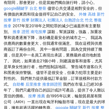
有陪同，那會更好，但是當她們獨自旅行時，請小心。
google關鍵字
台北 整骨
儘管公共交通是相對安全的，但
有價值的東西和現金值得牢記自己的安全。
外燴 高雄
新竹
按摩
新竹 按摩
財團法人 社團法人
台胞證台北
竹北 整復
推拿
2017年至2018年之間犯罪的減少已涵蓋所有主要類
別。
推拿 證照
南屯按摩
謀殺，幫派謀殺，強姦，加重攻
擊和資產逐漸下降，洛杉磯是最安全的城市之一。 我認為
供應商的數量會更大，但我通常很滿意。 我在這裡與供應
商簽訂了兩份合同。 其中一個有問題，因為交貨持續了幾
週，但是其中一名員工表現出承諾，業務最終成功地創造
了。 因此，如果過去21個小時，則建議遊客和遊客，尤其
是單身女性旅行者，他們抵制該地區。 警告城市遊客白天
和黑夜保持警惕。 儘管不是很安全，但暴力犯罪主要是針
對性的。 我們努力提供最低訂單金額，訂單規模和付款方
式。
自助餐
后里推拿
推拿師證照
我們在市場上已經30多
年了，我們只處理自己的設計或許可產品，提供了令人難以
置信的價格。
按摩 推薦
自1995年以來，輪胎貿易屋有限
公司（AKH）一直出現在匈牙利輪胎市場，現在是最大的球
員，擁有超過活躍的轉售商。
google 關鍵字
新竹 按摩
整