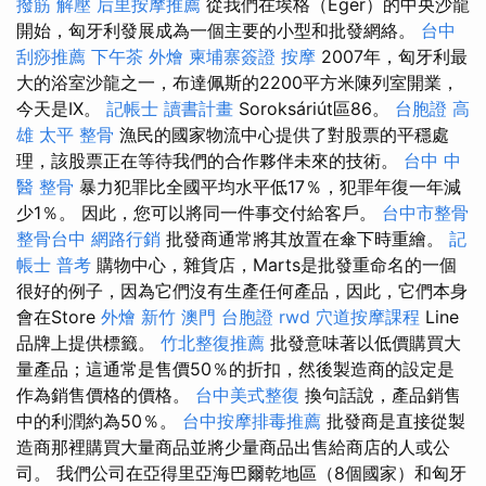
撥筋 解壓
后里按摩推薦
從我們在埃格（Eger）的中央沙龍
開始，匈牙利發展成為一個主要的小型和批發網絡。
台中
刮痧推薦
下午茶 外燴
柬埔寨簽證
按摩
2007年，匈牙利最
大的浴室沙龍之一，布達佩斯的2200平方米陳列室開業，
今天是IX。
記帳士 讀書計畫
Soroksáriút區86。
台胞證 高
雄
太平 整骨
漁民的國家物流中心提供了對股票的平穩處
理，該股票正在等待我們的合作夥伴未來的技術。
台中 中
醫 整骨
暴力犯罪比全國平均水平低17％，犯罪年復一年減
少1％。 因此，您可以將同一件事交付給客戶。
台中市整骨
整骨台中
網路行銷
批發商通常將其放置在傘下時重繪。
記
帳士 普考
購物中心，雜貨店，Marts是批發重命名的一個
很好的例子，因為它們沒有生產任何產品，因此，它們本身
會在Store
外燴 新竹
澳門 台胞證
rwd
穴道按摩課程
Line
品牌上提供標籤。
竹北整復推薦
批發意味著以低價購買大
量產品；這通常是售價50％的折扣，然後製造商的設定是
作為銷售價格的價格。
台中美式整復
換句話說，產品銷售
中的利潤約為50％。
台中按摩排毒推薦
批發商是直接從製
造商那裡購買大量商品並將少量商品出售給商店的人或公
司。 我們公司在亞得里亞海巴爾乾地區（8個國家）和匈牙