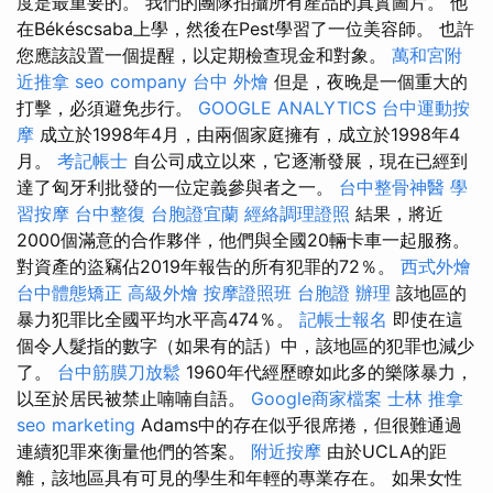
度是最重要的。 我們的團隊拍攝所有產品的真實圖片。 他
在Békéscsaba上學，然後在Pest學習了一位美容師。 也許
您應該設置一個提醒，以定期檢查現金和對象。
萬和宮附
近推拿
seo company
台中 外燴
但是，夜晚是一個重大的
打擊，必須避免步行。
GOOGLE ANALYTICS
台中運動按
摩
成立於1998年4月，由兩個家庭擁有，成立於1998年4
月。
考記帳士
自公司成立以來，它逐漸發展，現在已經到
達了匈牙利批發的一位定義參與者之一。
台中整骨神醫
學
習按摩
台中整復
台胞證宜蘭
經絡調理證照
結果，將近
2000個滿意的合作夥伴，他們與全國20輛卡車一起服務。
對資產的盜竊佔2019年報告的所有犯罪的72％。
西式外燴
台中體態矯正
高級外燴
按摩證照班
台胞證 辦理
該地區的
暴力犯罪比全國平均水平高474％。
記帳士報名
即使在這
個令人髮指的數字（如果有的話）中，該地區的犯罪也減少
了。
台中筋膜刀放鬆
1960年代經歷瞭如此多的樂隊暴力，
以至於居民被禁止喃喃自語。
Google商家檔案
士林 推拿
seo marketing
Adams中的存在似乎很席捲，但很難通過
連續犯罪來衡量他們的答案。
附近按摩
由於UCLA的距
離，該地區具有可見的學生和年輕的專業存在。 如果女性