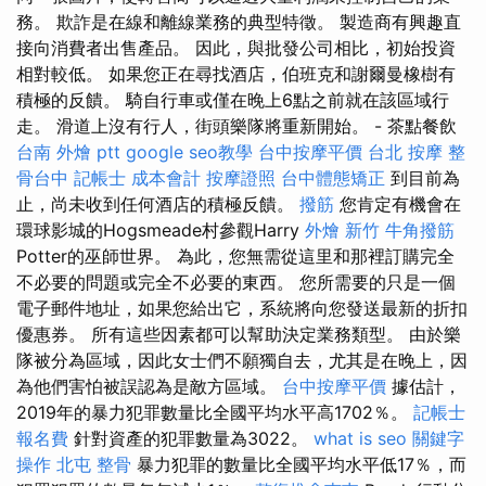
務。 欺詐是在線和離線業務的典型特徵。 製造商有興趣直
接向消費​​者出售產品。 因此，與批發公司相比，初始投資
相對較低。 如果您正在尋找酒店，伯班克和謝爾曼橡樹有
積極的反饋。 騎自行車或僅在晚上6點之前就在該區域行
走。 滑道上沒有行人，街頭樂隊將重新開始。 - 茶點餐飲
台南 外燴 ptt
google seo教學
台中按摩平價
台北 按摩
整
骨台中
記帳士 成本會計
按摩證照
台中體態矯正
到目前為
止，尚未收到任何酒店的積極反饋。
撥筋
您肯定有機會在
環球影城的Hogsmeade村參觀Harry
外燴 新竹
牛角撥筋
Potter的巫師世界。 為此，您無需從這里和那裡訂購完全
不必要的問題或完全不必要的東西。 您所需要的只是一個
電子郵件地址，如果您給出它，系統將向您發送最新的折扣
優惠券。 所有這些因素都可以幫助決定業務類型。 由於樂
隊被分為區域，因此女士們不願獨自去，尤其是在晚上，因
為他們害怕被誤認為是敵方區域。
台中按摩平價
據估計，
2019年的暴力犯罪數量比全國平均水平高1702％。
記帳士
報名費
針對資產的犯罪數量為3022。
what is seo
關鍵字
操作
北屯 整骨
暴力犯罪的數量比全國平均水平低17％，而