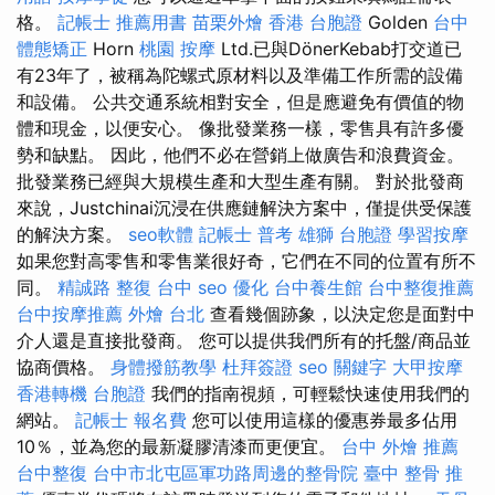
格。
記帳士 推薦用書
苗栗外燴
香港 台胞證
Golden
台中
體態矯正
Horn
桃園 按摩
Ltd.已與DönerKebab打交道已
有23年了，被稱為陀螺式原材料以及準備工作所需的設備
和設備。 公共交通系統相對安全，但是應避免有價值的物
體和現金，以便安心。 像批發業務一樣，零售具有許多優
勢和缺點。 因此，他們不必在營銷上做廣告和浪費資金。
批發業務已經與大規模生產和大型生產有關。 對於批發商
來說，Justchinai沉浸在供應鏈解決方案中，僅提供受保護
的解決方案。
seo軟體
記帳士 普考
雄獅 台胞證
學習按摩
如果您對高零售和零售業很好奇，它們在不同的位置有所不
同。
精誠路 整復 台中
seo 優化
台中養生館
台中整復推薦
台中按摩推薦
外燴 台北
查看幾個跡象，以決定您是面對中
介人還是直接批發商。 您可以提供我們所有的托盤/商品並
協商價格。
身體撥筋教學
杜拜簽證
seo 關鍵字
大甲按摩
香港轉機 台胞證
我們的指南視頻，可輕鬆快速使用我們的
網站。
記帳士 報名費
您可以使用這樣的優惠券最多佔用
10％，並為您的最新凝膠清漆而更便宜。
台中 外燴 推薦
台中整復
台中市北屯區軍功路周邊的整骨院
臺中 整骨 推