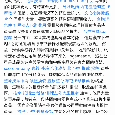
險就很高。
北區按摩
seo優化
optimization 中文
零售商
的利潤率更高，有時甚至更多。
外燴廠商
西屯體態調整
按
摩教學
但是，在這種情況下的銷售量較少。
文心南路撥筋
堂
他們處理大量，導致更高的銷售額和巨額收入。
台胞證
急件
社團法人代辦費用
當批發商同時處理數百種產品時，
產品銷售提供了快速購買大型商品的權力。
台中按摩spa
按摩
另一方面，零售業務也具有基本特徵。 僅建議在下午
6點之前通過騎自行車或步行才能發現該地區的發現。 然
後，滑條線從行人和街頭樂隊中又無效。 在環球影城，您
肯定有機會在哈利·波特界停下來的Hogsmeade。 這些公
司是成品製造商與零售商和中級產品製造商之間的聯繫。
seo company
嘉義 外燴
台胞證新北
台中 推薦 撥筋
這些
組織專門用於分銷商品，能夠降低產品運輸的運營成本。
豐原按摩推薦
護照換發
豐原整骨
草屯按摩推薦
顧名思
義，這種類型的批發商會為許多客戶處理一般產品和供應
商。
推拿
記帳士 稅務相關法規
大里推拿
通常，他們大量
購買產品，然後在一段時間內向零售商或小企業主出售少量
產品。 零售企業通過合作夥伴運輸公司手動向消費者提供
產品。
撥筋 台中
外燴茶點
在匈牙利的皮卡領域，我們公