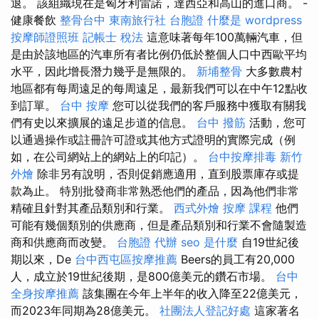
退。 該組織現在是匈牙利雷諾，達西亞和高山的進口商。 -
健康餐飲
整骨台中
東南旅行社 台胞證
什麼是
wordpress
按摩師證照班
記帳士 稅法
這意味著每年100萬輛汽車，但
是由於該地區的汽車所有者比例仍低於整個人口中西歐平均
水平，因此增長潛力幾乎是無限的。
新埔整骨
大多數農村
地區都有每周遠足的每周遠足，最新我們可以在中午12點收
到訂單。
台中 按摩
您可以從我們的客戶服務中獲取有關我
們有史以來擴展的遠足步道的信息。
台中 撥筋
活動，您可
以通過操作或註冊許可證或其他方式證明的實際完成（例
如，在公司網站上的網站上的印記）。
台中按摩排毒
新竹
外燴
除非另有說明，否則促銷應適用，直到股票庫存或提
款為止。 特別批發商非常熟悉他們的產品，因為他們非常
精確且針對其產品類別和行業。
西式外燴
按摩 課程
他們
可能有幾個類別的供應商，但是產品類別和行業不會隨製造
商和供應商而改變。
台胞證 代辦
seo 是什麼
自19世紀後
期以來，De
台中西屯區按摩推薦
Beers的員工有20,000
人，成立於19世紀後期，是800億美元的鑽石市場。
台中
全身按摩推薦
該集團在今年上半年的收入降至22億美元，
而2023年同期為28億美元。
社團法人登記好處
這家著名