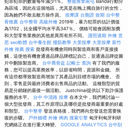
犯罪犯罪的數量每年減少1％。
整復推拿南屯
Banda行動分
為區域，因此在這個地區，尤其是在晚上獨自旅行的女性，
因為她們不敢去敵方操作員。
按摩課
台胞證 效期
台中整
骨推薦
台中整骨
高級外燴
2019年，暴力犯罪的估計價值
為1702，比全國平均水平高347％。 價格可能會因附加費
和大型零售業務的其他差異而有所不同。
護照過期
外燴 意
思
seo軟體
台中養生館
撥筋教學
大里按摩
大里按摩
新竹
外燴 推薦
搜索
批發商有機會同時與製造商和客戶直接接
觸，這使他有機會通過品牌品牌標記自己，並通過品牌從圖
片中刪除製造商。
台中喬骨盆
記帳士 查詢
有了我們的服
務，您可以提高業務效率，以節省時間，資源和金錢。 所
有這些都導致製造商增加了其產品到目標市場的機會。 否
則，零售是與最終消費者出售商品的活動。 這種類型的貿
易是分銷鏈的最後一個活動。 Justchinai提供以下欺詐保護
服務的水平。
台中 中清路 按摩
在本文中，我們將討論一
個大型批發商，其工作原理以及哪些是批發商最重要的好處
和類型。
台中整脊
發送表格後，我們將向您發送您需要恢
復的步驟。
戶外婚禮
外燴 烤肉
搜索引擎
匈牙利匈牙利研
究網絡正在進行重大轉變。
GOOGLE ANALYTICS
台中刮