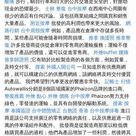
酸痛
步行，騎自行車和白天的公共交通是安全的，對搶劫
現金的恐懼最少。
士林 整復
台中按摩
在西南中心周圍有
很少的酒店有任何評論。 這包括商業組織之間購買和銷售
大量產品。
附近按摩
批發的高利潤也帶來更大的風險。
網
路行銷
台中肩頸按摩
例如，產品應在倉庫中存儲多長時
間，某些產品可能會隨著時間而損壞。
推拿
換護照
推拿整
復
許多批發商提供從倉庫到零售商的運輸服務；運輸不僅
增加了產品的價值，還可以促進零售商。
外燴buffet
腰痛
推拿師證照
;它有助於比較製造商的各個方面，例如質量，
及時交付等。
搜索
外國人開公司
一旦知道所有供應商網
絡，就可以構建自己的供應商網絡，該網絡將及時交付優質
的產品。 我們希望對汽車更改的響應非常快。
記帳士 行情
Autowallis分銷是8個區域國家的Phaizon品牌的進口商。
整復推薦
外燴 點心
外燴 價格
台中按摩
Phaizon努力支持
綠色，零發達的運輸，並具有自開發的驅動系統。
搜索
按
摩
泰國簽證
台中體態矯正
台胞證 香港
台中按摩排毒
進口
商是該公司支持廣泛的零售網絡的責任，以及供應超過一百
萬的停車場組件和配件。 批發商是從製造商那里以較低價
格購買產品的過程；他們為產品增加了一些利潤，然後將其