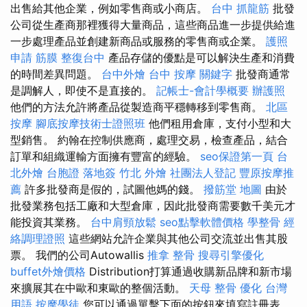
出售給其他企業，例如零售商或小商店。
台中 抓龍筋
批發
公司從生產商那裡獲得大量商品，這些商品進一步提供給進
一步處理產品並創建新商品或服務的零售商或企業。
護照
申請
筋膜
整復台中
產品存儲的優點是可以解決生產和消費
的時間差異問題。
台中外燴
台中 按摩
關鍵字
批發商通常
是調解人，即使不是直接的。
記帳士-會計學概要
辦護照
他們的方法允許將產品從製造商平穩轉移到零售商。
北區
按摩
腳底按摩技術士證照班
他們租用倉庫，支付小型和大
型銷售。 約翰在控制供應商，處理交易，檢查產品，結合
訂單和組織運輸方面擁有豐富的經驗。
seo保證第一頁
台
北外燴
台胞證 落地簽
竹北 外燴
社團法人登記
豐原按摩推
薦
許多批發商是假的，試圖他媽的錢。
撥筋堂 地圖
由於
批發業務包括工廠和大型倉庫，因此批發商需要數千美元才
能投資其業務。
台中肩頸放鬆
seo點擊軟體價格
學整骨
經
絡調理證照
這些網站允許企業與其他公司交流並出售其股
票。 我們的公司Autowallis
推拿 整骨
搜尋引擎優化
buffet外燴價格
Distribution打算通過收購新品牌和新市場
來擴展其在中歐和東歐的整個活動。
天母 整骨
優化 台灣
用語
按摩學徒
您可以通過單擊下面的按鈕來填寫註冊表