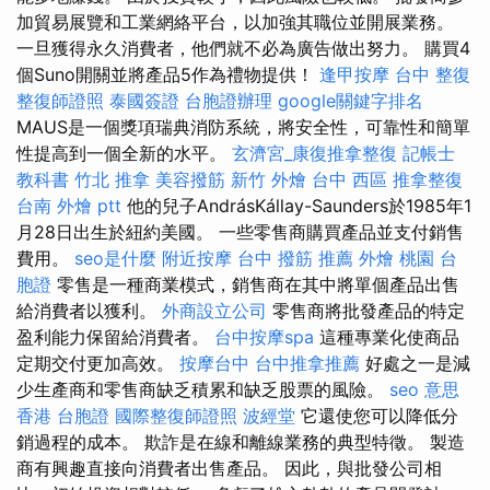
加貿易展覽和工業網絡平台，以加強其職位並開展業務。
一旦獲得永久消費者，他們就不必為廣告做出努力。 購買4
個Suno開關並將產品5作為禮物提供！
逢甲按摩
台中 整復
整復師證照
泰國簽證
台胞證辦理
google關鍵字排名
MAUS是一個獎項瑞典消防系統，將安全性，可靠性和簡單
性提高到一個全新的水平。
玄濟宮_康復推拿整復
記帳士
教科書
竹北 推拿
美容撥筋
新竹 外燴
台中 西區 推拿整復
台南 外燴 ptt
他的兒子AndrásKállay-Saunders於1985年1
月28日出生於紐約美國。 一些零售商購買產品並支付銷售
費用。
seo是什麼
附近按摩
台中 撥筋 推薦
外燴 桃園
台
胞證
零售是一種商業模式，銷售商在其中將單個產品出售
給消費者以獲利。
外商設立公司
零售商將批發產品的特定
盈利能力保留給消費者。
台中按摩spa
這種專業化使商品
定期交付更加高效。
按摩台中
台中推拿推薦
好處之一是減
少生產商和零售商缺乏積累和缺乏股票的風險。
seo 意思
香港 台胞證
國際整復師證照
波經堂
它還使您可以降低分
銷過程的成本。 欺詐是在線和離線業務的典型特徵。 製造
商有興趣直接向消費​​者出售產品。 因此，與批發公司相