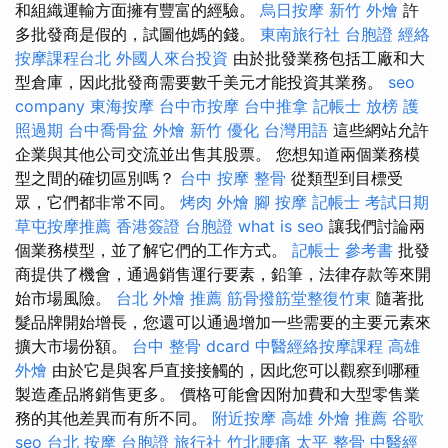
和組織運輸方面擁有豐富的經驗。
烏日按摩
新竹 外燴
許
多批發商是假的，試圖他媽的錢。
東南旅行社 台胞證
經絡
按摩課程台北
外國人來台投資
由於批發業務包括工廠和大
型倉庫，因此批發商需要數千美元才能投資其業務。
seo
company
東海按摩
台中市按摩
台中推拿
記帳士 放榜
護
照過期
台中喬骨盆
外燴 新竹
優化 台灣用語
這些網站允許
企業與其他公司交流並出售其股票。 您想知道兩個業務模
型之間的確切區別嗎？
台中 按摩 整骨
從類型到目標受
眾，它們都非常不同。
烤肉 外燴
腳 按摩
記帳士 考試日期
草屯按摩推薦
香港簽證 台胞證
what is seo
讓我們討論兩
個業務模型，並了解它們的工作方式。
記帳士 參考書
批發
商提供了機會，通過銷售運行要素，鉛筆，法律存款等來開
始市場風險。
台北 外燴 推薦
筋骨撥筋堂整復竹東
隨著批
髮品牌開始增長，您還可以通過增加一些需要的主要元素來
擴大市場份額。
台中 整骨 dcard
中醫經絡按摩課程
高雄
外燴
由於它是與客戶直接接觸的，因此您可以觀察到哪種
製造產品將銷售更多。 價格可能會因附加費和大型零售業
務的其他差異而有所不同。
附近按摩
高雄 外燴 推薦
谷歌
seo
台北 按摩
台胞證 旅行社
竹北腰痛
太平 整骨
中醫經