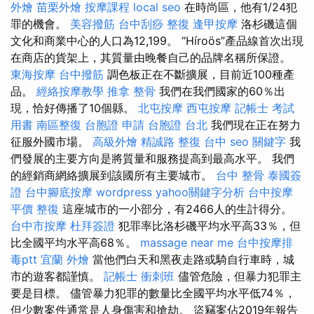
外燴
苗栗外燴
按摩課程
local seo
在時尚區，他有1/24犯
罪的機會。
美容撥筋
台中刮痧
整復
逢甲按摩
洛杉磯這個
文化和商業中心的人口為12,199。 “Híroös”產品線首次出現
在商店的貨架上，其質量由晚餐自己的品牌名稱所保證。
東海按摩
台中撥筋
調色板正在不斷擴展，目前近100種產
品。
經絡按摩教學
推拿 整骨
我們在我們國家的60％出
現，恰好傳播了10個縣。
北屯按摩
西屯按摩
記帳士 考試
用書
南區整復
台胞證 申請
台胞證 台北
我們現在正在努力
征服外國市場。
高級外燴
精誠路 整復 台中
seo 關鍵字
我
們發展的主要方向是將質量和服務提高到最高水平。 我們
的經銷商網絡擴展到該國所有主要城市。
台中 整骨
泰國簽
證
台中腳底按摩
wordpress
yahoo關鍵字分析
台中按摩
平價
整復
這座城市的一小部分，有2466人的生計得分。
台中市按摩
杜拜簽證
犯罪率比洛杉磯平均水平高33％，但
比全國平均水平高68％。
massage near me
台中按摩排
毒ptt
宜蘭 外燴
當他們白天和黑夜走路或騎自行車時，城
市的遊客都謹慎。
記帳士 衝刺班
儘管危險，但暴力犯罪主
要是目標。 儘管暴力犯罪的數量比全國平均水平低74％，
但少數案件通常是人身傷害和搶劫。 盜竊案佔2019年報告