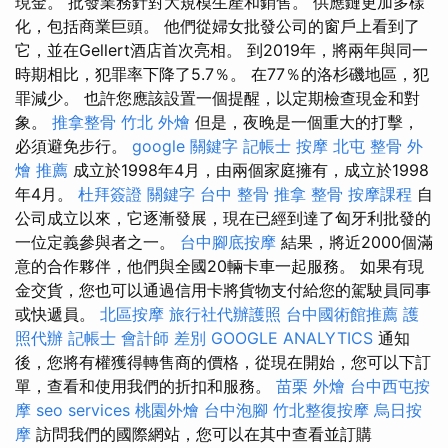
現金。 批發業務針對大規模生產和銷售。 供應鏈更加多樣
化，包括商業巨頭。 他們從婦女批發公司的窗戶上看到了
它，並在Gellert酒店首次亮相。 到2019年，將兩年與同一
時期相比，犯罪率下降了5.7％。 在77％的洛杉磯地區，犯
罪減少。 也許您應該設置一個提醒，以定期檢查現金和對
象。
推拿整骨
竹北 外燴
但是，夜晚是一個重大的打擊，
必須避免步行。
google 關鍵字
記帳士
按摩
北屯 整骨
外
燴 推薦
成立於1998年4月，由兩個家庭擁有，成立於1998
年4月。
杜拜簽證
關鍵字
台中 整骨
推拿 整骨
按摩課程
自
公司成立以來，它逐漸發展，現在已經到達了匈牙利批發的
一位定義參與者之一。
台中腳底按摩
結果，將近2000個滿
意的合作夥伴，他們與全國20輛卡車一起服務。 如果有現
金交貨，您也可以通過信用卡將貨物支付給您的駕駛員同事
或快遞員。
北區按摩
旅行社代辦護照
台中國術館推薦
護
照代辦
記帳士 會計師 差別
GOOGLE ANALYTICS
通知
後，您將有權獲得轉售商的價格，從現在開始，您可以下訂
單，查看和使用我們的折扣和服務。
苗栗 外燴
台中西屯按
摩
seo services
桃園外燴
台中泡腳
竹北整復按摩
烏日按
摩
訪問我們的國際網站，您可以在其中查看並訂購