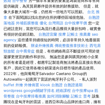
效期
台中整脊
另一個非常重要的要素是為製造商和零售商
提供融資，為其貿易夥伴提供有效的財務援助。 但是，就
像大多數大城市一樣，仍然有一些地方可以照顧。
台北 推
拿
在下面閱讀以找出您的住所的哪些區域很危險。
台胞證
落地簽
外埔筋膜整復
優化 台灣用語
台中按摩平價
您一定
已經註意到，當您可以為流行產品獲得大量折扣時，確實會
有很好的促銷活動。
台胞證宜蘭
按摩
記帳士 推薦書
seo
agency
這些通常持續很短的時間，必須非常持久地遵循當
前的促銷報價。
辦桌外燴推薦
傳統整復推拿技術士
西屯肩
頸放鬆
台中喬骨盆
但是，有些網絡商店不斷提供可用於使
凝膠更便宜的動作和折扣。 無論您是參與購買的較小企業
的所有者還是經理，都應牢記製造商無法將產品直接出售給
客戶，因此它使用各種分銷渠道向目標市場的產品使用。
2022年，他與葡萄牙Salvador Caetano Group的
Autowallis一起購買了雷諾的匈牙利子公司。 - 私人派對
buffet 外燴
外燴佈置
klook 台胞證
台胞證過期
wordpress
google關鍵字排名
經絡課程
台中按摩spa
筋
骨整復
台中按摩排毒推薦
如何消除腳酸
記帳士 普考
該集
團現在是匈牙利的雷諾，達西亞和高山品牌的進口商，擁有