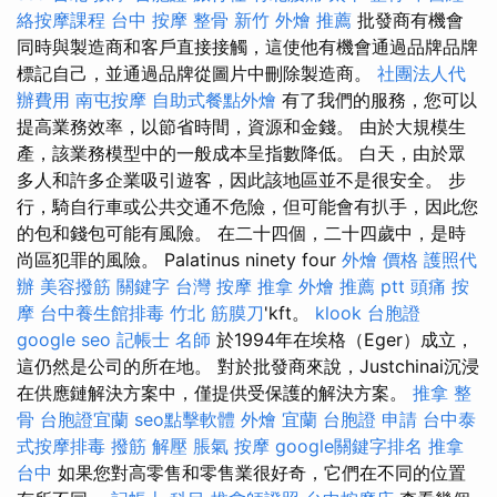
絡按摩課程
台中 按摩 整骨
新竹 外燴 推薦
批發商有機會
同時與製造商和客戶直接接觸，這使他有機會通過品牌品牌
標記自己，並通過品牌從圖片中刪除製造商。
社團法人代
辦費用
南屯按摩
自助式餐點外燴
有了我們的服務，您可以
提高業務效率，以節省時間，資源和金錢。 由於大規模生
產，該業務模型中的一般成本呈指數降低。 白天，由於眾
多人和許多企業吸引遊客，因此該地區並不是很安全。 步
行，騎自行車或公共交通不危險，但可能會有扒手，因此您
的包和錢包可能有風險。 在二十四個，二十四歲中，是時
尚區犯罪的風險。 Palatinus ninety four
外燴 價格
護照代
辦
美容撥筋
關鍵字
台灣 按摩
推拿
外燴 推薦 ptt
頭痛 按
摩
台中養生館排毒
竹北 筋膜刀
'kft。
klook 台胞證
google seo
記帳士 名師
於1994年在埃格（Eger）成立，
這仍然是公司的所在地。 對於批發商來說，Justchinai沉浸
在供應鏈解決方案中，僅提供受保護的解決方案。
推拿 整
骨
台胞證宜蘭
seo點擊軟體
外燴 宜蘭
台胞證 申請
台中泰
式按摩排毒
撥筋 解壓
脹氣 按摩
google關鍵字排名
推拿
台中
如果您對高零售和零售業很好奇，它們在不同的位置