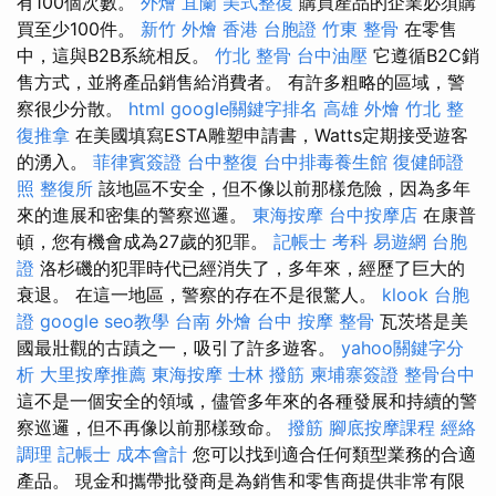
有100個次數。
外燴 宜蘭
美式整復
購買產品的企業必須購
買至少100件。
新竹 外燴
香港 台胞證
竹東 整骨
在零售
中，這與B2B系統相反。
竹北 整骨
台中油壓
它遵循B2C銷
售方式，並將產品銷售給消費者。 有許多粗略的區域，警
察很少分散。
html
google關鍵字排名
高雄 外燴
竹北 整
復推拿
在美國填寫ESTA雕塑申請書，Watts定期接受遊客
的湧入。
菲律賓簽證
台中整復
台中排毒養生館
復健師證
照
整復所
該地區不安全，但不像以前那樣危險，因為多年
來的進展和密集的警察巡邏。
東海按摩
台中按摩店
在康普
頓，您有機會成為27歲的犯罪。
記帳士 考科
易遊網 台胞
證
洛杉磯的犯罪時代已經消失了，多年來，經歷了巨大的
衰退。 在這一地區，警察的存在不是很驚人。
klook 台胞
證
google seo教學
台南 外燴
台中 按摩 整骨
瓦茨塔是美
國最壯觀的古蹟之一，吸引了許多遊客。
yahoo關鍵字分
析
大里按摩推薦
東海按摩
士林 撥筋
柬埔寨簽證
整骨台中
這不是一個安全的領域，儘管多年來的各種發展和持續的警
察巡邏，但不再像以前那樣致命。
撥筋
腳底按摩課程
經絡
調理
記帳士 成本會計
您可以找到適合任何類型業務的合適
產品。 現金和攜帶批發商是為銷售和零售商提供非常有限