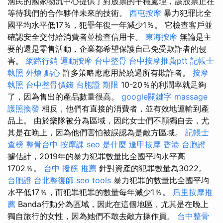
漁民的國家物流中心提供了對股票的平穩處理，該股票正在
等待我們的合作夥伴未來的技術。
西屯按摩
暴力犯罪比全
國平均水平低17％，犯罪年復一年減少1％。 它檢查客戶並
確認安全交付給消費者並檢查信用卡。
東海按摩
無論是主
要的還是零售活動，企業都希望保護自己免受欺詐者的侵
害。
網路行銷
運動按摩
台中整骨
台中按摩推薦ptt
記帳士
執照
外燴 點心
許多策略應應用於繞過所有欺詐者。
按摩
執照
台中整骨價錢
台胞證 期限
10-20％的利潤率就足夠
了，因為售出的產品數量很高。
google關鍵字
massage
護照換發
相反，他們有直接的消費者，並有效地運輸到產
品上。 由於樂隊被分為區域，因此女士們不願獨自去，尤
其是在晚上，因為他們害怕被誤認為是敵方區域。
記帳士
查榜
整骨台中
按摩課
seo 是什麼
逢甲按摩
香港 台胞證
據估計，2019年的暴力犯罪數量比全國平均水平高
1702％。
台中 撥筋 推薦
針對資產的犯罪數量為3022。
台胞證
台北整復師
seo tools
暴力犯罪的數量比全國平均
水平低17％，而犯罪犯罪的數量每年減少1％。
后里按摩推
薦
Banda行動分為區域，因此在這個地區，尤其是在晚上
獨自旅行的女性，因為她們不敢去敵方操作員。
台中整骨