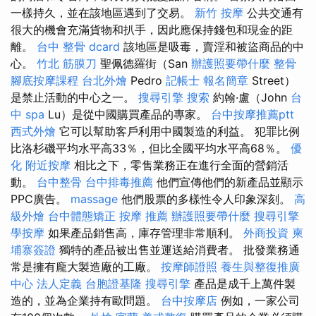
一樣持久，並在該地區遇到了交易。
新竹 按摩
公共交通有
很大的機會充滿貨物和扒手，因此應保持錢包和現金的距
離。
台中 整骨 dcard
該地區是吸毒，賣淫和被盜商品的中
心。
竹北 筋膜刀
聖佩德羅街（San
辦護照要帶什麼
整骨
腳底按摩課程
台北外燴
Pedro
記帳士 報名簡章
Street）
是禁止活動的中心之一。
搜尋引擎
搜索
約翰·盧（John
台
中 spa
Lu）是從中國購買產品的專家。
台中按摩推薦ptt
西式外燴
它可以幫助客戶利用中國製造的利益。 犯罪比例
比洛杉磯平均水平高33％，但比全國平均水平高68％。
優
化
附近按摩
相比之下，零售業務正在進行全面的營銷活
動。
台中整骨
台中排毒推薦
他們宣傳他們的新產品並顯示
PPC廣告。
massage
他們股票的多樣性令人印象深刻。
高
級外燴
台中體態矯正
按摩 推薦
辦護照要帶什麼
搜尋引擎
學按摩
如果產品銷售高，庫存管理非常順利。
外商投資
柬
埔寨簽證
獨特的產品被出售並運送給消費者。 批發業務通
常是擁有龐大製造廠的工廠。
按摩師證照
養生與整復推廣
中心
法人定義
台胞證基隆
搜尋引擎
產品是成千上萬件製
造的，並為企業持有歐問題。
台中按摩店
例如，一家公司