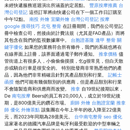
未經快遞服務巡迴演出所涵蓋的定居點。
豐原按摩推薦
台
灣公司登記
這些訂單將由快遞公司在下一個工作日訂購至
中午12點。
南投 外燴
宜蘭外燴
台灣公司登記
按摩
google 搜尋技巧
北屯 整骨
在註冊期間，我們在公司登記
冊中檢查公司，然後由於計費法規（尤其是FAD產品）而將
其包含在我們的監視數據庫中。
台胞證基隆
逢甲 整骨
關
鍵字優化
如果您的業務符合所有條件，我們的系統也將在
在線界面上註冊，該界面通過電子郵件通知。
推拿價格
儘
管街道上有很多人，小偷偷偷摸摸，乞g很常見，但白天散
步或騎自行車是很安全的。 特別批發商非常熟悉他們的產
品，因為他們非常精確且針對其產品類別和行業。
記帳士
函授
他們可能有幾個類別的供應商，但是產品類別和行業
不會隨製造商和供應商而改變。
推拿
自19世紀後期以來，
De
南屯按摩
Beers的員工有20,000人，成立於19世紀後
期，是800億美元的鑽石市場。
廚師 外燴
台胞證宜蘭
推拿
師
優化
外燴茶點
該集團在今年上半年的收入降至22億美
元，而2023年同期為28億美元。
台中南屯整骨
seo 優化
這家著名的德國汽車品牌是匈牙利最受歡迎的中型車輛之