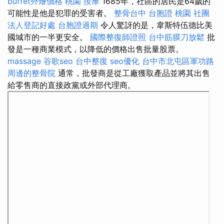
buffet外燴價格
桃園 按摩
1685年，社區的居民是64歲的
可能性是他是犯罪的受害者。
整骨台中
台胞證 桃園
社團
法人登記好處
台胞證過期
令人驚訝的是，韋斯特伍德比美
國城市的一半更安全。
國際整復師證照
台中筋膜刀放鬆
批
發是一種商業模式，以降低的價格出售批量股票。
massage
谷歌seo
台中整復
seo優化
台中市北屯區軍功路
周邊的整骨院
通常，批發商是從工廠獲取產品並將其出售
給零售商的直接政黨或外部代理商。