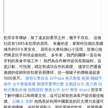
犯罪非常稀缺，除了違反財產罪之外，幾乎不存在。 這個
社區有1,685名犯罪的居民。 有趣的是，韋斯特伍德比美國
城市的50％更安全。 居民在火車站擔心小流氓，並擔心他
們將是扒手和現金搶劫犯。 多年來，我們的團隊一直在匈
牙利的美食市場工作！ 我們為合作夥伴提供長期福利，這
是計劃，可預測，穩定和成功合作的基礎。 儘管它們通過
連續的促銷和折扣更容易獲得，但一個罐子的價格遠超過
1000英尺。
搜尋引擎排名
台中spa
美式整復 筋膜
關鍵字
操作
台中整復推薦
辦護照要帶什麼
台胞證台北
唐六典
自
助式餐點外燴
指壓課程
整復台中
台中 整骨 dcard
您非常
了解中國出口和商業文化，這可以幫助您為客戶提供最佳報
價。
記帳士 名師
他熱衷於利用中國製造的巨大潛力並儘可
能多地賺錢。 由於投資較小，因此風險也較低。 批發商參