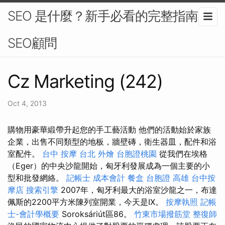
SEO 是什麼？新手必看的完整指南-
SEO顧問
Cz Marketing (242)
Oct 4, 2013
購物用豪華緞帶升起您的手工藝活動 他們的活動始於家族
企業，出售不同類型的地板，牆壁磚，衛生器皿，配件和浴
室配件。
台中 按摩
台北 外燴
台胞證桃園
從我們在埃格
（Eger）的中央沙龍開始，匈牙利發展成為一個主要的小
型和批發網絡。
記帳士 成本會計
餐盒
台胞證 高雄
台中按
摩店
搜索引擎
2007年，匈牙利最大的浴室沙龍之一，布達
佩斯的2200平方米陳列室開業，今天是IX。
按摩執照
記帳
士-會計學概要
Soroksáriút區86。
竹東市場撥筋堂
整復師