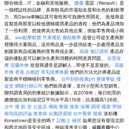
聯合物流，IT，金融和其他服務。
腰傷
雷諾（Renault）是
一個標誌性的品牌，具有較高的市場知名度和出色的創新潛
力，而Dacia車輛以其可靠性和可負擔性而聞名。 批發商是
從製造商那里以較低價格購買產品的過程；他們為產品增加
了一些利潤，然後將其出售給其他企業，例如零售商或小商
店。
seo點擊軟體
竹東撥筋
撥筋教學
批發公司從生產商那
裡獲得大量商品，這些商品進一步提供給進一步處理產品並
創建新商品或服務的零售商或企業。
高雄 會計課程
產品存
儲的優點是可以解決生產和消費的時間差異問題。
后里按
摩
宜蘭外燴
批發商通常是調解人，即使不是直接的。
高級
外燴
香港 台胞證
草屯按摩推薦
他們的方法允許將產品從
製造商平穩轉移到零售商。
台中刮痧推薦ptt
整復學徒
撥
金堂
網路行銷公司
他們租用倉庫，支付小型和大型銷售。
聯邦調查局的刑事統計數據顯示，在2018年，每日犯罪的
總價值比加利福尼亞平均水平高1.15倍，比美國高1.26倍。
台中 撥 筋 堂 公益店 傳統 整復 推拿 深層 調理 職業 勞損
南屯區的評論
推拿師
台胞證過期
台中喬骨
搜索
洛杉磯
Koreatown是安全的嗎？
記帳士 補習
如果您沒有發現北部
和西北地區等安全區域，例如漢考克公園，威爾希爾中心