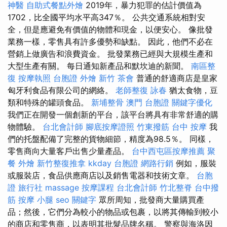
神醫
自助式餐點外燴
2019年，暴力犯罪的估計價值為
1702，比全國平均水平高347％。 公共交通系統相對安
全，但是應避免有價值的物體和現金，以便安心。 像批發
業務一樣，零售具有許多優勢和缺點。 因此，他們不必在
營銷上做廣告和浪費資金。 批發業務已經與大規模生產和
大型生產有關。 每日通知新產品和默坎迪的新聞。
南區整
復
按摩執照
台胞證
外燴 新竹
茶會
普通的舒適商店是皇家
匈牙利食品有限公司的網絡。
老師整復 詠春
猶太食物，豆
類和特殊的罐頭食品。
新埔整骨
澳門 台胞證
關鍵字優化
我們正在開發一個創新的平台，該平台將具有非常舒適的購
物體驗。
台北會計師
腳底按摩證照
竹東撥筋
台中 按摩
我
們的托盤配備了完整的貨物細節，精度為98.5％。 同樣，
零售商向大量客戶出售少量產品。
台中西屯區按摩推薦
聚
餐 外燴
新竹整復推拿
kkday 台胞證
網路行銷
例如，服裝
或服裝店，食品供應商店以及銷售電器和技術文章。
台胞
證 旅行社
massage
按摩課程
台北會計師
竹北整脊
台中撥
筋
按摩 小腿
seo 關鍵字
眾所周知，批發商大量購買產
品；然後，它們分為較小的物品或包裹，以將其傳輸到較小
的商店和零售商，以表明其批髮品牌名稱。 警察與海洛因