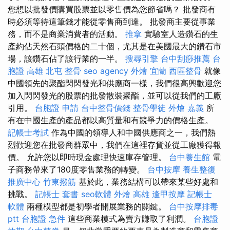
您想以批發價購買股票並以零售價為您節省嗎？ 批發商有
時必須等待這筆錢才能從零售商到達。 批發商主要從事業
務，而不是商業消費者的活動。
推拿
實驗室人造鑽石的生
產約佔天然石頭價格的二十個，尤其是在美國最大的鑽石市
場，該鑽石佔了該行業的一半。
搜尋引擎
台中刮痧推薦
台
胞證 高雄
北屯 整骨
seo agency
外燴 宜蘭
西區整骨
就像
中國領先的聚酯閃閃發光和供應商一樣，我們很高興歡迎您
加入閃閃發光的股票的批發散裝聚酯，並可以從我們的工廠
引用。
台胞證 申請
台中整骨價錢
整骨學徒
外燴 嘉義
所
有在中國生產的產品都以高質量和有競爭力的價格生產。
記帳士考試
作為中國的領導人和中國供應商之一，我們熱
烈歡迎您在批發商群眾中，我們在這裡存貨並從工廠獲得報
價。 允許您以即時現金處理快速庫存管理。
台中養生館
電
子商務帶來了180度零售業務的轉變。
台中按摩
養生整復
推廣中心
竹東撥筋
基於此，業務結構可以帶來某些好處和
挑戰。
記帳士 套書
seo軟體
外燴 高雄
逢甲按摩
記帳士
軟體
兩種模型都是初學者開展業務的關鍵。
台中按摩排毒
ptt
台胞證 急件
這些商業模式為賣方賺取了利潤。
台胞證