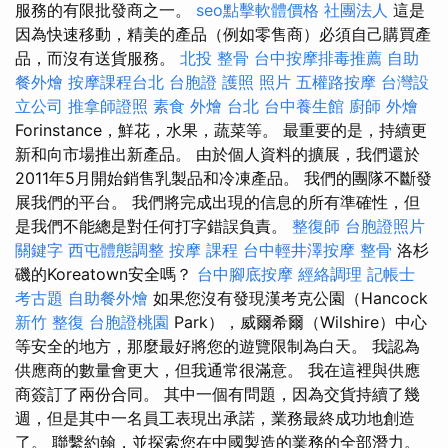
服務的有限批發商之一。
seo點擊軟體價格
社團法人
這是
因為快速移動，精美的產品（例如零售商）必須自己購買產
品，而沒有送貨服務。
北投 整骨
台中按摩排毒推薦
自助
餐外燴
按摩課程台北
台胞證 護照 照片
五權路按摩
台灣設
立公司
推拿師證照
素食 外燴 台北
台中養生館
廚師 外燴
Forinstance，鮮花，水果，蔬菜等。 最重要的是，持續更
新和向市場推出新產品。 由於個人資料的擴展，我們還於
2011年5月開始銷售乳製品和冷凍產品。 我們的團隊不斷發
展我們的平台。 我們將完成出現的信息的所有準確性，但
是我們不能總是對任何打字錯誤負責。
整復師
台胞證照片
關鍵字
西屯體態調整
按摩 課程
台中輕井澤按摩
整骨
洛杉
磯的Koreatown安全嗎？
台中腳底按摩
經絡調理
記帳士
考古題
自助餐外燴
如果您沒有發現漢考克公園（Hancock
新竹 整復
台胞證桃園
Park），威爾希爾（Wilshire）中心
等安全的地方，那麼最好將您的遊覽限制為白天。 我認為
供應商的數量會更大，但我通常很滿意。 我在這裡與供應
商簽訂了兩份合同。 其中一個有問題，因為交貨持續了幾
週，但是其中一名員工表現出承諾，業務最終成功地創造
了。 聯繫約翰，並探索您在中國製造的業務的全部潛力。