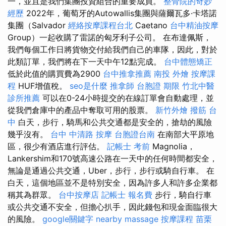
一，並且是我們集團投資組合的重要成員。
整骨院的奇妙
經歷
2022年，葡萄牙的Autowallis集團與薩爾瓦多·卡塔諾
集團（Salvador
經絡按摩課程台北
Caetano
台中精油按摩
Group）一起收購了雷諾的匈牙利子公司。 在布達佩斯，
我們每個工作日將貨物交付給我們自己的車隊，因此，對於
此類訂單，我們將在下一天中午12點完成。
台中體態矯正
低於此值的購買費為2900
台中推拿推薦
南投 外燴
按摩課
程
HUF增值稅。
seo是什麼
推拿師
台胞證 期限
竹北中醫
診所推薦
可以在0-24小時提交的在線訂單會自動處理，並
從我們倉庫中的產品中奪取可用的股票。
新竹外燴
撥筋 台
中
白天，步行，騎馬和公共交通都是安全的，搶劫的風險
幾乎沒有。
台中 中清路 按摩
台胞證台南
在南部大平原地
區，很少有酒店進行評估。
記帳士 考前
Magnolia，
Lankershim和170號高速公路在一天中的任何時間都安全，
無論是通過公共交通，Uber，步行，步行或騎自行車。 在
白天，這個地區並不是特別安全，因為許多人和許多企業都
稱其為群眾。
台中按摩店
記帳士 報名費
步行，騎自行車
或公共交通不安全，但擔心扒手，因此錢包和現金面臨很大
的風險。
google關鍵字
nearby massage
按摩課程
苗栗