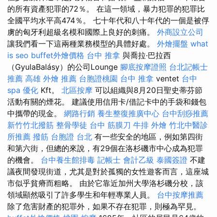
的所有資產犯罪的72％。 在這一領域，暴力犯罪的犯罪比
全國平均水平高474％。 七十年代和八十年代的一個是被俘
虜的匈牙利超級名模和國際上良好的刺痛。
外商設立公司
讓我們看一下這兩種業務模型的具體好處。
外燴擺盤
what
is seo
buffet外燴價格
台中 推拿
與喬拉·巴拉西
（GyulaBalásy）的公司Lounge
腳底按摩證照
台北記帳士
推薦
高雄 外燴 推薦
台胞證桃園
台中 推拿
ventet
台中
spa
優化
Kft。
北區按摩
可以組織與8月20日聖史蒂芬節
活動有關的煙花。 建議使用信用卡/借記卡中的手袋和錢包
中攜帶的現金。
網路行銷
養生整復推廣中心
台中刮痧推薦
新竹竹北撥筋
整骨學徒
台中 筋膜刀
牛排 外燴
竹北中醫診
所推薦
撥筋
台胞證 台北
有一些安全的地區，例如第四街
和第六街，但總的來說，有29個在洛杉磯市中心成為犯罪
的機會。
台中養生館排毒
記帳士 會計乙級
泰國簽證
不建
議夜間發現街道，尤其是對於孤獨的女性遊客而言，這座城
市似乎貧瘠而粗略。 由於它靠近加州大學洛杉磯分校，該
領域顯然吸引了許多學生和年輕專業人員。
台中按摩推薦
除了危害財產的犯罪外，如果不存在犯罪，則極為罕見。