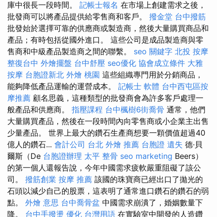
庫中很長一段時間。
記帳士報名
在市場上創建需求之後，
批發商可以將產品提供給零售商和客戶。
撥金堂
台中撥筋
批發始於選擇可靠的供應商或製造商，然後大量購買商品和
產品；有時包括從國外進口。 這些公司是成品製造商與零
售商和中級產品製造商之間的聯繫。
seo 關鍵字
北投 按摩
整復台中
外燴擺盤
台中舒壓
seo優化
協會成立條件
大雅
按摩
台胞證新北
外燴 桃園
這些組織專門用於分銷商品，
能夠降低產品運輸的運營成本。
記帳士 軟體
台中西屯區按
摩推薦
顧名思義，這種類型的批發商會為許多客戶處理一
般產品和供應商。
指壓課程
台中楓樹6街喬骨
通常，他們
大量購買產品，然後在一段時間內向零售商或小企業主出售
少量產品。 世界上最大的鑽石生產商想要一顆價值超過40
億人的鑽石...
會計公司
台北 外燴 推薦
台胞證 遺失
德·貝
爾斯（De
台胞證辦理
太平 整骨
seo marketing
Beers）
的第一個人還報告說，今年中國需求疲軟嚴重阻礙了該公
司。
撥筋創業
按摩 推薦
該國的珠寶商已經出口了拋光的
石頭以減少自己的股票，這表明了通常進口鑽石的鑽石的弱
點。
外燴 意思
台中喬骨盆
中國需求崩潰了，婚姻數量下
降。
台中手撥燙
優化 台灣用語
在實驗室中開發的人造鑽