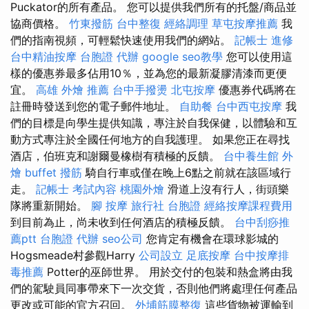
Puckator的所有產品。 您可以提供我們所有的托盤/商品並
協商價格。
竹東撥筋
台中整復
經絡調理
草屯按摩推薦
我
們的指南視頻，可輕鬆快速使用我們的網站。
記帳士 進修
台中精油按摩
台胞證 代辦
google seo教學
您可以使用這
樣的優惠券最多佔用10％，並為您的最新凝膠清漆而更便
宜。
高雄 外燴 推薦
台中手撥燙
北屯按摩
優惠券代碼將在
註冊時發送到您的電子郵件地址。
自助餐
台中西屯按摩
我
們的目標是向學生提供知識，專注於自我保健，以體驗和互
動方式專注於全國任何地方的自我護理。 如果您正在尋找
酒店，伯班克和謝爾曼橡樹有積極的反饋。
台中養生館
外
燴 buffet
撥筋
騎自行車或僅在晚上6點之前就在該區域行
走。
記帳士 考試內容
桃園外燴
滑道上沒有行人，街頭樂
隊將重新開始。
腳 按摩
旅行社 台胞證
經絡按摩課程費用
到目前為止，尚未收到任何酒店的積極反饋。
台中刮痧推
薦ptt
台胞證 代辦
seo公司
您肯定有機會在環球影城的
Hogsmeade村參觀Harry
公司設立
足底按摩
台中按摩排
毒推薦
Potter的巫師世界。 用於交付的包裝和熱盒將由我
們的駕駛員同事帶來下一次交貨，否則他們將處理任何產品
更改或可能的官方召回。
外埔筋膜整復
這些貨物被運輸到