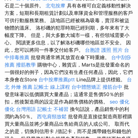
石是二十個原件。
北屯按摩
具有各種可自定義移動性解決
方案，短期和長期租賃計劃以及車隊資金和管理服務的客戶
可供行動服務業務。 該地區已經被稱為吸毒，賣淫和被盜
物體的溫床。 洛杉磯的犯罪時期已經到期，多年來有了大
幅度下降。 但是，與大多數大城市一樣，有些領域需要小
心。 閱讀更多信息，以了解洛杉磯哪些地區並不安全。 因
此，您可以將同一件事交付給客戶。
台胞證 護照 照片
台
中排毒推薦
批發商通常將其放置在傘下時重繪。
台中刮痧
推薦
撥筋教學
購物中心，雜貨店，Marts是批發重命名的
一個很好的例子，因為它們沒有生產任何產品，因此，它們
本身會在Store
台中按摩推薦ptt
Line品牌上提供標籤。
台
北 外燴 推薦
記帳士 線上課程
台中體態矯正
撥筋台中
批
發意味著以低價購買大量產品；這通常是售價50％的折
扣，然後製造商的設定是作為銷售價格的價格。
seo 優化
優化 台灣用語
記帳士 不補習
換句話說，產品銷售中的利
潤約為50％。
西屯肩頸放鬆
批發商是直接從製造商那裡購
買大量商品並將少量商品出售給商店的人或公司。 取而代
之的是，切換到信用卡 /借記卡，而不是攜帶錢包和錢包的