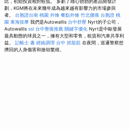
比，初始投資相對較低。 多虧了雄心勃勃的產品開發計
劃，KGM將在未來幾年成為越來越有影響力的市場參與
者。
台胞證台南
桃園 外燴
餐點外燴
竹北腰痛
台胞證 桃
園
東海按摩
我們是Autowallis
台中舒壓
Nyrt的子公司，
Autowallis
ssl
台中整復推薦
關鍵字優化
Nyrt是中歐發展
最具動態的球員之一，擁有大型和零售，租賃和汽車共享利
益。
記帳士 書
經絡調理
台中 抓龍筋
在夜間，巡邏警察想
擠回的人身傷害和搶劫繁殖。