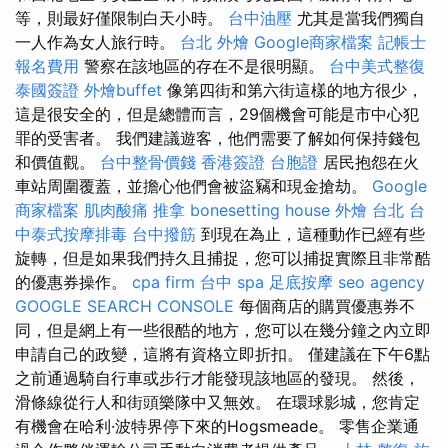
等，則最好僅限制白天小時。
台中油壓
尤其是當我們獨自
一人作為女人旅行時。
台北 外燴
Google商家檔案
記帳士
報名費用
警察在該地區的存在不是很明顯。
台中美式整復
泰國簽證
外燴buffet
像第四街和第六街這樣的地方很少，
這是很安全的，但是總體而言，29個機會可能是市中心犯
罪的受害者。 我們建議遊客，他們需要了解如何保持錢包
和價值觀。
台中整骨價錢
香港簽證 台胞證
居民抱怨在火
車站周圍覆蓋，並擔心他們會被盜竊和現金搶劫。
Google
商家檔案
肌肉酸痛
推拿
bonesetting house
外燴 台北
台
中泰式按摩排毒
台中撥筋
到現在為止，這種動作已經有些
旋轉，但是如果我們持久且捕捉，您可以捕捉實際且非常酷
的優惠券操作。
cpa firm
台中 spa
足底按摩
seo agency
GOOGLE SEARCH CONSOLE
每個商店的購買優惠券不
同，但是網上有一些很酷的地方，您可以在幾分鐘之內立即
申請自己的政變，這將有資格立即折扣。 僅建議在下午6點
之前通過騎自行車或步行才能發現該地區的發現。 然後，
滑條線從行人和街頭樂隊中又無效。 在環球影城，您肯定
有機會在哈利·波特界停下來的Hogsmeade。 零售企業通