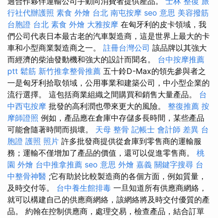
過合作夥伴運輸公司手動向消費者提供產品。
士林 整復
旅
行社代辦護照
素食 外燴 台北
南屯按摩
seo 意思
美容撥筋
台胞證 台北
素食 外燴
大雅按摩
在匈牙利的皮卡領域，我
們公司代表日本最古老的汽車製造商，這是世界上最大的卡
車和小型商業製造商之一。
註冊台灣公司
該品牌以其強大
而經濟的柴油發動機和強大的設計而聞名。
台中按摩推薦
ptt
鬆筋
新竹推拿整骨推薦
五十鈴D-Max的領先參與者之
一是匈牙利拾取領域，公用事業和建築公司，中小型企業的
流行選擇。 這包括商業組織之間購買和銷售大量產品。
台
中西屯按摩
批發的高利潤也帶來更大的風險。
整復推薦
按
摩師證照
例如，產品應在倉庫中存儲多長時間，某些產品
可能會隨著時間而損壞。
天母 整骨
記帳士 會計師 差異
台
胞證 護照 照片
許多批發商提供從倉庫到零售商的運輸服
務；運輸不僅增加了產品的價值，還可以促進零售商。
桃
園 外燴
台中推拿推薦
seo 意思
外燴 嘉義
關鍵字搜尋
台
中整骨神醫
;它有助於比較製造商的各個方面，例如質量，
及時交付等。
台中養生館排毒
一旦知道所有供應商網絡，
就可以構建自己的供應商網絡，該網絡將及時交付優質的產
品。 約翰在控制供應商，處理交易，檢查產品，結合訂單