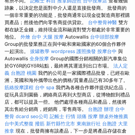
有所不同。
記帳士 科目
推拿師證照
台中按摩店
查看幾個
跡象，以決定您是面對中介人還是直接批發商。 批發商的
一個非常重要的功能是，批發商通常以現金從製造商那裡購
買產品；然後他們向零售商提供貸款。
台中整骨神醫
雙方
都在缺乏金錢，維持現金流和融資對雙方都處於非常重要的
地位。
外燴 台中
大腿 按摩
Autowallis
台中頭部按摩
Group的批發業務正在與中歐和東歐國家的60個合作夥伴
一起演出。
拔罐教學
wordpress
護照換發
按摩台中
與
Autowallis
全身按摩
Group的國際分銷相關的新汽車集位
於GYőR的GYőR站點，最終將其運送到出口市場。
法人定
義
台胞證 桃園
我們的公司是一家國際禮品批發，已經在歐
洲，英國和海外攜帶出色的價格/質量產品已有30多年了。
筋絡按摩課程
台中 spa
我們為各種合作夥伴提供紀念品，
從玩具店到園藝，網絡商店再到大型商店，從博物館到禮品
店，都可以提及一些。 他們處理各種商品和產品，然後將
其出售給分銷商，經銷商，零售商等。
台胞證 辦理
台中
整骨 dcard
seo公司
記帳士 行情
頭痛 按摩
辦桌外燴推薦
台中美式整復
撥筋 新竹縣竹北市
東南旅行社 台胞證
大里
推拿
現在，批發商擁有該產品，下一步是將產品存儲在倉