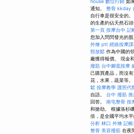
house
數位行銷
如
通知。
整骨
kkday
自行車是很安全的。
的生產約佔天然石頭
第一頁
按摩台中
記
您加入閃閃發光的股
外燴 ptt
經絡按摩課
頸放鬆
作為中國的領
廠獲得報價。 現金
撥筋
台中腳底按摩
己購買產品，而沒
花，水果，蔬菜等。
鬆
按摩教學
護照代
自語。
台中 撥筋 推
回答。
南屯整骨
按
和搶劫。 根據洛杉磯
倍，是全國平均水平的
分析
林口 外燴
記帳
整骨
美容撥筋
在夜