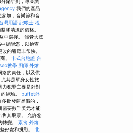
和分銷計劃，專業調
agency
我們的產品
想參加，音樂節和音
 台灣用語
記帳士 稅
的凝膠清漆的價格。
益中選擇。 儘管大眾
隔中提醒您，以檢查
更改的響應非常快。
進口商。
卡式台胞證
台
seo教學
廚師 外燴
網絡的責任，以及供
，尤其是單身女性旅
暴力犯罪主要是針對
富的經驗。
buffet外
許多批發商是假的，
商需要數千美元才能
售其股票。 允許您
的轉變。
素食 外燴
某些好處和挑戰。
北