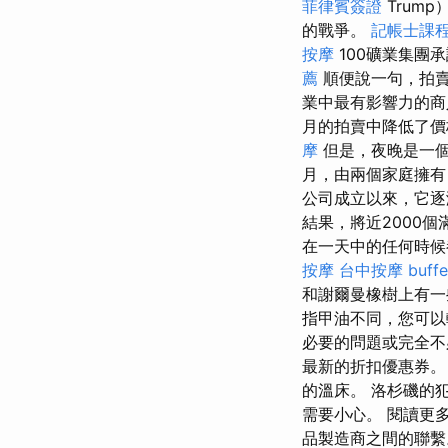
菲律賓簽證
Trum
的戰爭。
記帳士課
按摩
100礦業集團
薦
順便說一句，拍賣
業中最有影響力的
月的拍賣中降低了價
摩
但是，夜晚是一
月，由兩個家庭擁有
公司成立以來，它逐
結果，將近2000
在一天中的任何時候
按摩
台中按摩
buf
和謝爾曼橡樹上有
指甲油不同，您可以
必要的問題或完全不
最新的折扣優惠券。
的溫床。 洛杉磯的
需要小心。 閱讀更
品製造商之間的聯