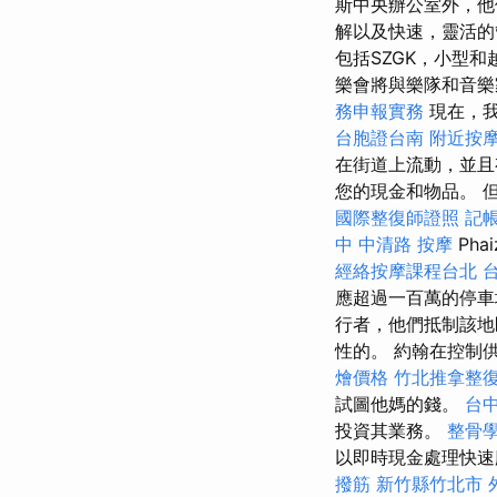
斯中央辦公室外，他
解以及快速，靈活
包括SZGK，小型
樂會將與樂隊和音
務申報實務
現在，我
台胞證台南
附近按
在街道上流動，並且
您的現金和物品。 
國際整復師證照
記帳
中 中清路 按摩
Ph
經絡按摩課程台北
應超過一百萬的停車
行者，他們抵制該地
性的。 約翰在控制
燴價格
竹北推拿整
試圖他媽的錢。
台
投資其業務。
整骨
以即時現金處理快
撥筋 新竹縣竹北市