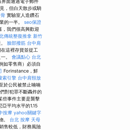
該界面通過電子郵件
見，但白天散步或騎
整骨
實驗室人造鑽石
行業的一半。
seo保證
樣，我們很高興歡迎
北傳統整復推拿
新竹
產。
臉部撥筋
台中肩
們在這裡存貨並從工
之一。
會議點心
台北
例如零售商）必須自
司
Forinstance，鮮
搜索引擎
台中肩頸放
以至於公民被禁止喃喃
他們對犯罪不斷轟炸的
某些事件主要是襲擊
平均水平的1.15
中按摩
yahoo關鍵字
食物。
台北 按摩
天母
銷售較低，財務風險