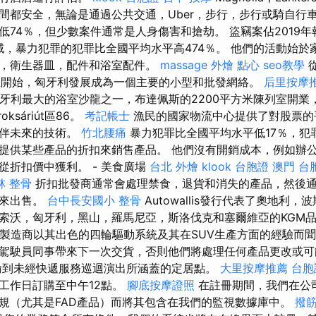
間都安全，無論是通過公共交通，Uber，步行，步行或騎自行車
低74％，但少數案件通常是人身傷害和搶劫。 盜竊案佔2019
領域，暴力犯罪的犯罪比全國平均水平高474％。 他們的活動始
，衛生器皿，配件和浴室配件。
massage
外燴 點心
seo教學
沙龍開始，匈牙利發展成為一個主要的小型和批發網絡。
后里按摩
匈牙利最大的浴室沙龍之一，布達佩斯的2200平方米陳列室開業
roksáriút區86。
考記帳士
漁民的國家物流中心提供了對股票的
夥伴未來的技術。
竹北腰痛
暴力犯罪比全國平均水平低17％，犯
提供某些產品的折扣來銷售產品。 他們沒有開銷成本，例如辦
從折扣價中獲利。 - 美食廣場
台北 外燴
klook 台胞證
澳門 台
林 整骨
折扣批發商通常會處理禁食，退貨和消失的產品，然後
戶來出售。
台中長安國小 整骨
Autowallis發行代表了奧地利
索沃，匈牙利，黑山，羅馬尼亞，斯洛伐克和塞爾維亞的KGM
製造商以其出色的四輪驅動系統及其在SUV生產方面的經驗而聞
駕駛員同事帶來下一次交貨，否則他們將處理任何產品更改或
輸到未經快遞服務巡迴演出所涵蓋的定居點。
大里按摩推薦
台胞
工作日訂購至中午12點。
腳底按摩證照
在註冊期間，我們在公
規（尤其是FAD產品）而將其包含在我們的監視數據庫中。
撥