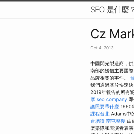
SEO 是什
Cz Mark
Oct 4, 2013
中國閃光製造商，供
南部的幾個主要國
品牌相關的零件。
我們通過基於快速決
2019年報告的所有
摩
seo company
即
護照要帶什麼
196
課程台北
Adams
台胞證
南屯整復
由
麼樂隊和表演者表