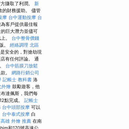
賣方賺取了利潤。
新
的財務援助。 儘管
按摩
台中運動按摩
台
您為客戶提供最佳報
造的巨大潛力並儘可
誌上。
台中整骨價錢
出版。
經絡調理
北區
是安全的，對搶劫現
店有任何評論。 通
息。
台中筋膜刀放鬆
退款。
網路行銷公司
學
記帳士 教科書
洛
北外燴
鼓勵遊客，他
在布達佩斯，我們每
12點完成。
記帳士
S
台中頭部按摩
可以
。
台中泰式按摩
白
高雄 外燴 推薦
在南
rshim和170號高速公