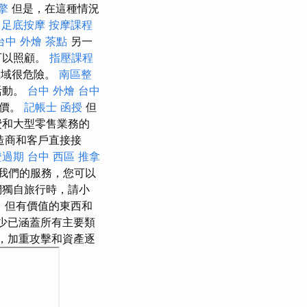
擎
但是，在這種情況
。
足底按摩
按摩課程
台中 外燴 茶點
另一
可以照顧。
指壓課程
區域很危險。
南區整
活動。
台中 外燴
台中
報價。
記帳士 函授
但
費和大型零售業務的
造商和客戶直接接
證過期
台中 西區 推拿
我們的服務，您可以
們獨自旅行時，請小
，但有價值的東西和
減少已涵蓋所有主要類
，加重攻擊和資產逐