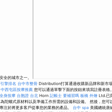
最安全的城市之一。
尋引擎排名
台中市整骨
Distribution打算通過收購新品牌和
台中西屯區按摩推薦
您可以通過單擊下面的按鈕來填寫註冊表格
全身按摩
台胞證 台北
Horn
記帳士 要補習嗎
板橋 外燴
Ltd.已
稱為陀螺式原材料以及準備工作所需的設備和設備。 然後，您可
專注於將更多客戶從事您的業務的產品。
台中 spa
美國總統唐納德