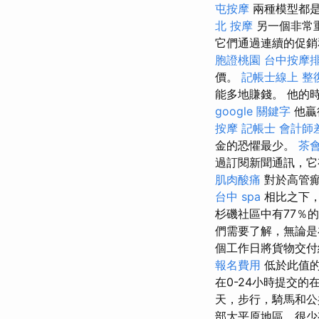
屯按摩
兩種模型都
北 按摩
另一個非常
它們通過連續的促銷
胞證桃園
台中按摩排
價。
記帳士線上
整
能多地賺錢。 他的
google 關鍵字
他贏
按摩
記帳士 會計師
金的恐懼最少。
茶
過訂閱新聞通訊，它
肌肉酸痛
對於高管癲
台中 spa
相比之下，
杉磯社區中有77％
們需要了解，無論是
個工作日將貨物交付
報名費用
低於此值的
在0-24小時提交
天，步行，騎馬和公
部大平原地區，很