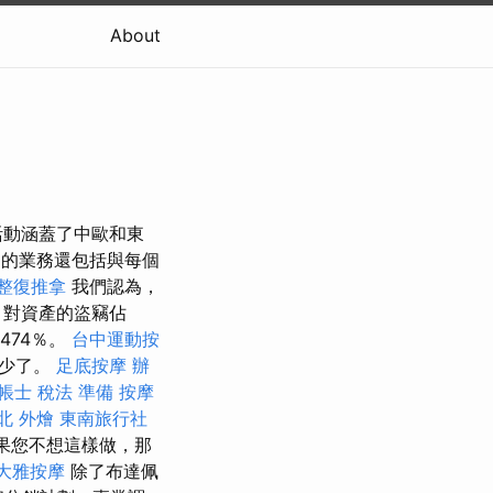
About
活動涵蓋了中歐和東
的業務還包括與每個
整復推拿
我們認為，
 對資產的盜竊佔
474％。
台中運動按
減少了。
足底按摩
辦
帳士 稅法 準備
按摩
北 外燴
東南旅行社
果您不想這樣做，那
大雅按摩
除了布達佩