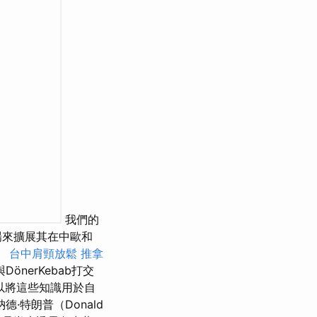
我們的
新市場來擴展其在中歐和
。
台中肩頸放鬆
推拿
與DönerKebab打交
以將這些知識用於自
·特朗普（Donald