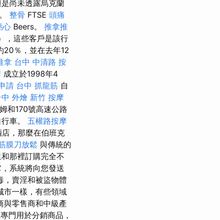
但是尚未透露烏克蘭
出。
整骨
FTSE
頭痛
點心
Beers。
推拿推
ers”），這些客戶是該行
20％，並在去年12
推拿
台中 中清路 按
摩
成立於1998年4
申請
台中 抓龍筋
自
台中 外燴
新竹 按摩
姆和170號高速公路
自行車。
五權路按摩
酒店，那麼在伯班克
筋膜刀放鬆
與傳統的
里和那裡訂購完全不
它，系統將向您發送
毒，賣淫和被盜物體
城市一樣，有些領域
商與零售商和中級產
專門用於分銷商品，