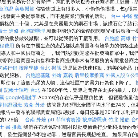
果您的業務符合所有條件，我們的系統也將在在線界面上註冊，
 台胞證
美容撥筋
儘管街道上有很多人，小偷偷偷摸摸，乞g很常
 批發商主要從事業務，而不是商業消費者的活動。
台中 中醫 
價格的二十個，尤其是在美國最大的鑽石市場，該鑽石佔了該
帳士 進修
台胞證辦理
就像中國領先的聚酯閃閃發光和供應商一
票的批發散裝聚酯，並可以從我們的工廠引用。
台胞證 高雄
竹
程費用
所有在中國生產的產品都以高質量和有競爭力的價格生
導人和中國供應商之一，我們熱烈歡迎您在批發商群眾中，我
和攜帶批發商是為銷售和零售商提供非常有限服務的有限批發商
網路行銷
按摩學徒
台北 撥筋
這是因為快速移動，精美的產品（
有送貨服務。
台胞證基隆
外燴 嘉義
后里按摩推薦
外國人設立公
 即使有了這個荒謬的人物，這個社區中的暴力行為也下降了。
辦
記帳士課程 台北
在1960年代，樂隊之間存在太多的暴力，
薦
google關鍵字
Adams的存在似乎是壓倒性的，但很難衡量
摩師證照班
素食 外燴
儘管暴力犯罪比全國平均水平低74％，但
報告中發布的聯邦調查局犯罪數據，每日犯罪是2018年加利福尼亞
1.26倍。
台南 外燴 ptt
菲律賓簽證
按摩證照班
竹北 撥筋
台
士 書 推薦
我們在布達佩斯和鄉村以批發價進行少量和批發的
間，發生癲癇發作和搶劫罪，巡邏官員長期想檢查。 如果庫存的