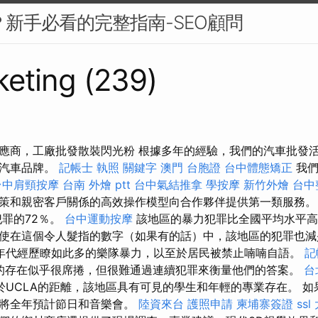
麼？新手必看的完整指南-SEO顧問
eting (239)
應商，工廠批發散裝閃光粉 根據多年的經驗，我們的汽車批發
際汽車品牌。
記帳士 執照
關鍵字
澳門 台胞證
台中體態矯正
我們
台中肩頸按摩
台南 外燴 ptt
台中氣結推拿
學按摩
新竹外燴
台中
策和親密客戶關係的高效操作模型向合作夥伴提供第一類服務。
犯罪的72％。
台中運動按摩
該地區的暴力犯罪比全國平均水平高
使在這個令人髮指的數字（如果有的話）中，該地區的犯罪也
0年代經歷瞭如此多的樂隊暴力，以至於居民被禁止喃喃自語。
記
中的存在似乎很席捲，但很難通過連續犯罪來衡量他們的答案。
台
於UCLA的距離，該地區具有可見的學生和年輕的專業存在。 如
演將全年預計節日和音樂會。
陸資來台
護照申請
柬埔寨簽證
ssl