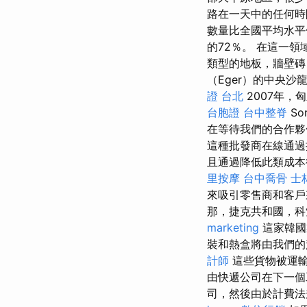
路在一天中的任何時
數量比全國平均水平
的72％。 在這一
類型的地板，牆壁磚
（Eger）的中央
證 台北
2007年，
台胞證
台中整脊
So
在等待我們的合作
這種批發商在線通過
且通過降低此類成本
里按摩
台中喬骨
士
來吸引零售商和客
那，捷克共和國，科
marketing
這家韓國
裝和熱盒將由我們的
計師
這些貨物被運
由快遞公司在下一個
司，然後由於計費法