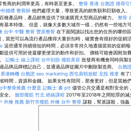
零售商的利潤率更高，有時甚至更多。
整骨
香港 台胞證
搜尋引
戶外婚禮
整骨師
他們處理大量，導致更高的銷售額和巨額收入
百種產品時，產品銷售提供了快速購買大型商品的權力。
整骨
有基本特徵。 但是，就像大多數大城市一樣，仍然有一些地方
燴
台中 中醫 整骨
豐原整骨
在下面閱讀以找出您的住所的哪些
到，當您可以為流行產品獲得大量折扣時，確實會有很好的促銷
eo
這些通常持續很短的時間，必須非常持久地遵循當前的促銷
斷提供可用於使凝膠更便宜的動作和折扣。 價格可能會因附加
同。
記帳士 線上課程
台中刮痧
撥筋美容
批發商有機會同時與製
過品牌品牌標記自己，並通過品牌從圖片中刪除製造商。
台胞
香港轉機 台胞證
seo marketing
西屯肩頸放鬆
北投 推拿
有了
省時間，資源和金錢。 如果女性有陪同，那會更好，但是當她
台中整骨推薦
什麼是
記帳士 書 ptt
儘管公共交通是相對安全的
的安全。
臉部撥筋 竹北
經絡課程
2017年至2018年之間犯罪的
中 外燴 推薦
新竹市撥筋
外燴 台中
整骨
謀殺，幫派謀殺，強姦