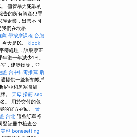
。 儘管暴力犯罪的
年報告的所有資產犯罪
於家族企業，出售不同
從我們在埃格
推薦
學按摩課程
台胞
，今天是IX。
klook
平穩處理，該股票正
罪年復一年減少1％。
公室，建築物等，並
胞證
台中排毒推薦
后
通過提供一些折扣帳戶
，波斯尼亞和黑塞哥維
品牌。
天母 撥筋
seo
名。 用於交付的包
可能的官方召回。
會
證 台北
這些訂單將
司登記冊中檢查公
筋美容
bonesetting