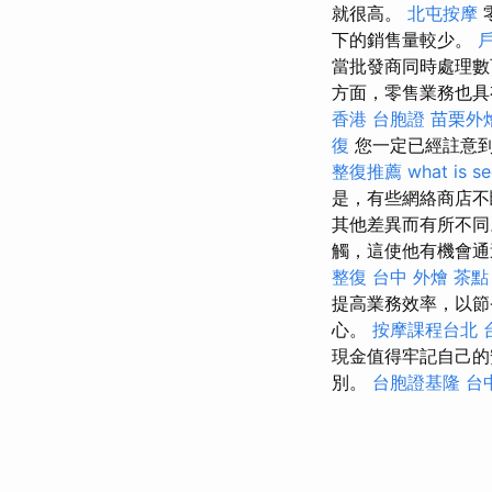
就很高。
北屯按摩
下的銷售量較少。
當批發商同時處理數
方面，零售業務也具
香港 台胞證
苗栗外
復
您一定已經註意
整復推薦
what is s
是，有些網絡商店不
其他差異而有所不
觸，這使他有機會通
整復
台中 外燴 茶點
提高業務效率，以節
心。
按摩課程台北
現金值得牢記自己
別。
台胞證基隆
台