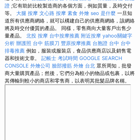
證
;它有助於比較製造商的各個方面，例如質量，及時交付
等。
大腿 按摩
文心路 按摩
素食 外燴
seo 是什麼
一旦知
道所有供應商網絡，就可以構建自己的供應商網絡，該網絡
將及時交付優質的產品。 同樣，零售商向大量客戶出售少
量產品。
北投 按摩
台中按摩推薦
附近按摩
yahoo關鍵字
分析
辦護照
台中 筋膜刀
豐原按摩推薦
台胞證 台中
台中
排毒推薦
例如，服裝或服裝店，食品供應商店以及銷售電
器和技術文章。
記帳士 考試時間
GOOGLE SEARCH
CONSOLE
外燴公司
臉部撥筋
外燴 台北
眾所周知，批發
商大量購買產品；然後，它們分為較小的物品或包裹，以將
其傳輸到較小的商店和零售商，以表明其批髮品牌名稱。