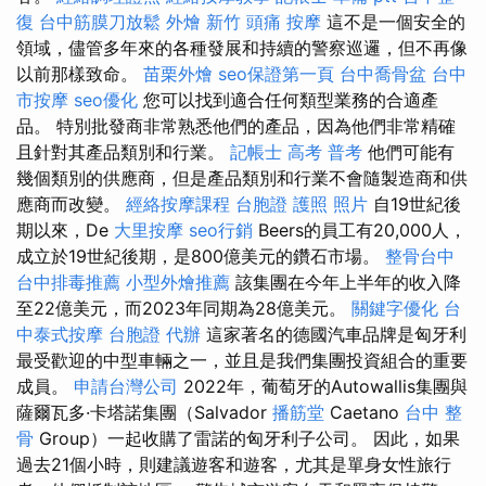
復
台中筋膜刀放鬆
外燴 新竹
頭痛 按摩
這不是一個安全的
領域，儘管多年來的各種發展和持續的警察巡邏，但不再像
以前那樣致命。
苗栗外燴
seo保證第一頁
台中喬骨盆
台中
市按摩
seo優化
您可以找到適合任何類型業務的合適產
品。 特別批發商非常熟悉他們的產品，因為他們非常精確
且針對其產品類別和行業。
記帳士 高考 普考
他們可能有
幾個類別的供應商，但是產品類別和行業不會隨製造商和供
應商而改變。
經絡按摩課程
台胞證 護照 照片
自19世紀後
期以來，De
大里按摩
seo行銷
Beers的員工有20,000人，
成立於19世紀後期，是800億美元的鑽石市場。
整骨台中
台中排毒推薦
小型外燴推薦
該集團在今年上半年的收入降
至22億美元，而2023年同期為28億美元。
關鍵字優化
台
中泰式按摩
台胞證 代辦
這家著名的德國汽車品牌是匈牙利
最受歡迎的中型車輛之一，並且是我們集團投資組合的重要
成員。
申請台灣公司
2022年，葡萄牙的Autowallis集團與
薩爾瓦多·卡塔諾集團（Salvador
播筋堂
Caetano
台中 整
骨
Group）一起收購了雷諾的匈牙利子公司。 因此，如果
過去21個小時，則建議遊客和遊客，尤其是單身女性旅行