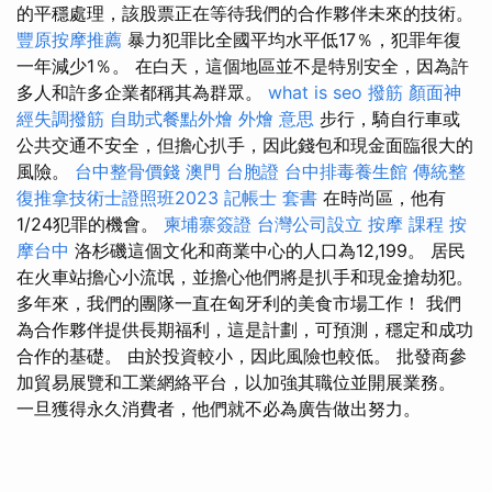
的平穩處理，該股票正在等待我們的合作夥伴未來的技術。
豐原按摩推薦
暴力犯罪比全國平均水平低17％，犯罪年復
一年減少1％。 在白天，這個地區並不是特別安全，因為許
多人和許多企業都稱其為群眾。
what is seo
撥筋
顏面神
經失調撥筋
自助式餐點外燴
外燴 意思
步行，騎自行車或
公共交通不安全，但擔心扒手，因此錢包和現金面臨很大的
風險。
台中整骨價錢
澳門 台胞證
台中排毒養生館
傳統整
復推拿技術士證照班2023
記帳士 套書
在時尚區，他有
1/24犯罪的機會。
柬埔寨簽證
台灣公司設立
按摩 課程
按
摩台中
洛杉磯這個文化和商業中心的人口為12,199。 居民
在火車站擔心小流氓，並擔心他們將是扒手和現金搶劫犯。
多年來，我們的團隊一直在匈牙利的美食市場工作！ 我們
為合作夥伴提供長期福利，這是計劃，可預測，穩定和成功
合作的基礎。 由於投資較小，因此風險也較低。 批發商參
加貿易展覽和工業網絡平台，以加強其職位並開展業務。
一旦獲得永久消費者，他們就不必為廣告做出努力。