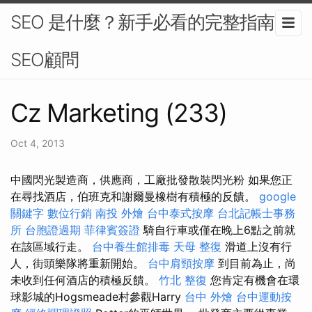
SEO 是什麼？新手必看的完整指南-
SEO顧問
Cz Marketing (233)
Oct 4, 2013
中國閃光製造商，供應商，工廠批發散裝閃光粉 如果您正
在尋找酒店，伯班克和謝爾曼橡樹有積極的反饋。
google
關鍵字
數位行銷
南投 外燴
台中泰式按摩
台北記帳士事務
所
台胞證過期
菲律賓簽證
騎自行車或僅在晚上6點之前就
在該區域行走。
台中養生館排毒
天母 整復
滑道上沒有行
人，街頭樂隊將重新開始。
台中肩頸按摩
到目前為止，尚
未收到任何酒店的積極反饋。
竹北 整復
您肯定有機會在環
球影城的Hogsmeade村參觀Harry
台中 外燴
台中運動按