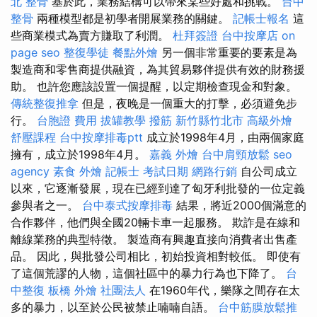
北 整骨
基於此，業務結構可以帶來某些好處和挑戰。
台中
整骨
兩種模型都是初學者開展業務的關鍵。
記帳士報名
這
些商業模式為賣方賺取了利潤。
杜拜簽證
台中按摩店
on
page seo
整復學徒
餐點外燴
另一個非常重要的要素是為
製造商和零售商提供融資，為其貿易夥伴提供有效的財務援
助。 也許您應該設置一個提醒，以定期檢查現金和對象。
傳統整復推拿
但是，夜晚是一個重大的打擊，必須避免步
行。
台胞證 費用
拔罐教學
撥筋 新竹縣竹北市
高級外燴
舒壓課程
台中按摩排毒ptt
成立於1998年4月，由兩個家庭
擁有，成立於1998年4月。
嘉義 外燴
台中肩頸放鬆
seo
agency
素食 外燴
記帳士 考試日期
網路行銷
自公司成立
以來，它逐漸發展，現在已經到達了匈牙利批發的一位定義
參與者之一。
台中泰式按摩排毒
結果，將近2000個滿意的
合作夥伴，他們與全國20輛卡車一起服務。 欺詐是在線和
離線業務的典型特徵。 製造商有興趣直接向消費​​者出售產
品。 因此，與批發公司相比，初始投資相對較低。 即使有
了這個荒謬的人物，這個社區中的暴力行為也下降了。
台
中整復
板橋 外燴
社團法人
在1960年代，樂隊之間存在太
多的暴力，以至於公民被禁止喃喃自語。
台中筋膜放鬆推