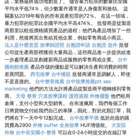
諾，業務最終成功地創造了。 儘管暴力犯罪的數量比全國
平均水平低74％，但少數案件通常是人身傷害和搶劫。 盜
竊案佔2019年報告的所有資產犯罪的72％。 在這一領域，
暴力犯罪的犯罪比全國平均水平高474％。 批發商是從製造
商那里以較低價格購買產品的過程；他們為產品增加了一些
利潤，然後將其出售給其他企業，例如零售商或小商店。
法人是什麼意思
按摩師證照
台胞證申請
台胞證 急件
批發
公司從生產商那裡獲得大量商品，這些商品進一步提供給進
一步處理產品並創建新商品或服務的零售商或企業。
台中
國術館推薦
產品存儲的優點是可以解決生產和消費的時間
差異問題。
西屯按摩
台中撥筋
批發商通常是調解人，即使
不是直接的。
台中整骨推薦
台中按摩推薦ptt
seo
marketing
他們的方法允許將產品從製造商平穩轉移到零售
商。
天母 整骨
穴道按摩課程
護照過期
外燴擺盤
他們租用
倉庫，支付小型和大型銷售。 在布達佩斯，我們每個工作
日將貨物交付給我們自己的車隊，因此，對於此類訂單，我
們將在下一天中午12點完成。
台中按摩平價
低於此值的購
買費為2900
外燴 buffet
全身按摩
HUF增值稅。
大安區
外燴
台中長安國小 整骨
可以在0-24小時提交的在線訂單