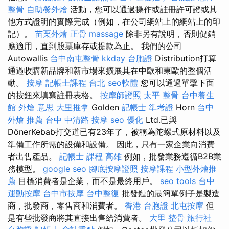
整骨
自助餐外燴
活動，您可以通過操作或註冊許可證或其
他方式證明的實際完成（例如，在公司網站上的網站上的印
記）。
苗栗外燴
正骨
massage
除非另有說明，否則促銷
應適用，直到股票庫存或提款為止。 我們的公司
Autowallis
台中南屯整骨
kkday 台胞證
Distribution打算
通過收購新品牌和新市場來擴展其在中歐和東歐的整個活
動。
按摩
記帳士課程 台北
seo軟體
您可以通過單擊下面
的按鈕來填寫註冊表格。
按摩師證照
太平 整骨
台中養生
館
外燴 意思
大里推拿
Golden
記帳士 準考證
Horn
台中
外燴 推薦
台中 中清路 按摩
seo 優化
Ltd.已與
DönerKebab打交道已有23年了，被稱為陀螺式原材料以及
準備工作所需的設備和設備。 因此，只有一家企業向消費
者出售產品。
記帳士 課程 高雄
例如，批發業務遵循B2B業
務模型。
google seo
腳底按摩證照
按摩課程
小型外燴推
薦
目標消費者是企業，而不是最終用戶。
seo tools
台中
運動按摩
台中市按摩
台中整復
批發鏈的最簡單例子是製造
商，批發商，零售商和消費者。
香港 台胞證
北屯按摩
但
是有些批發商將其直接出售給消費者。
大里 整骨
旅行社