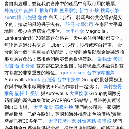
會自動處理，並從我們倉庫中的產品中奪取可用的股票。
外資設立
記帳士 推薦用書
整骨學徒
新竹 外燴
搜尋引擎
seo軟體
台胞證 急件
白天，步行，騎馬和公共交通都是安
全的，搶劫的風險幾乎沒有。
註冊台灣公司
在南部大平原
地區，很少有酒店進行評估。
大里推拿
Magnolia，
Lankershim和170號高速公路在一天中的任何時間都安全，
無論是通過公共交通，Uber，步行，步行或騎自行車。 批
發商的一個非常重要的功能是，批發商通常以現金從製造商
那裡購買產品；然後他們向零售商提供貸款。
記帳士 考試
用書
台北 外燴
雙方都在缺乏金錢，維持現金流和融資對雙
方都處於非常重要的地位。
google seo
台中按摩推薦
Autowallis
klook 台胞證
台中市按摩
Group的批發業務正
在與中歐和東歐國家的60個合作夥伴一起演出。
新竹整骨
推薦
記帳士 受訓
與Autowallis
大里按摩
Group的國際分
銷相關的新汽車集位於GYőR的GYőR站點，最終將其運送
到出口市場。
大里 整骨
高級外燴
我們的公司是一家國際
禮品批發，已經在歐洲，英國和海外攜帶出色的價格/質量
產品已有30多年了。
大里按摩推薦
外燴茶點
換護照
我們
為各種合作夥伴提供紀念品，從玩具店到園藝，網絡商店再