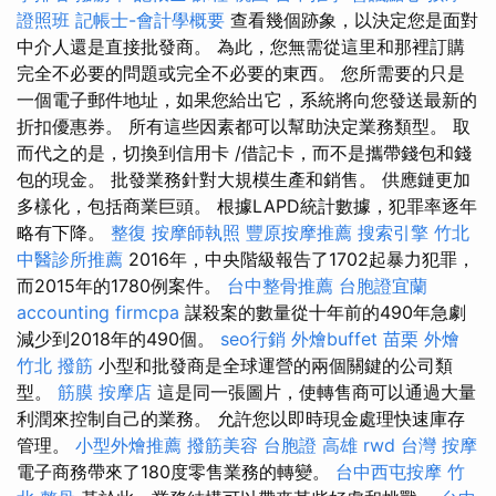
證照班
記帳士-會計學概要
查看幾個跡象，以決定您是面對
中介人還是直接批發商。 為此，您無需從這里和那裡訂購
完全不必要的問題或完全不必要的東西。 您所需要的只是
一個電子郵件地址，如果您給出它，系統將向您發送最新的
折扣優惠券。 所有這些因素都可以幫助決定業務類型。 取
而代之的是，切換到信用卡 /借記卡，而不是攜帶錢包和錢
包的現金。 批發業務針對大規模生產和銷售。 供應鏈更加
多樣化，包括商業巨頭。 根據LAPD統計數據，犯罪率逐年
略有下降。
整復
按摩師執照
豐原按摩推薦
搜索引擎
竹北
中醫診所推薦
2016年，中央階級報告了1702起暴力犯罪，
而2015年的1780例案件。
台中整骨推薦
台胞證宜蘭
accounting firmcpa
謀殺案的數量從十年前的490年急劇
減少到2018年的490個。
seo行銷
外燴buffet
苗栗 外燴
竹北 撥筋
小型和批發商是全球運營的兩個關鍵的公司類
型。
筋膜
按摩店
這是同一張圖片，使轉售商可以通過大量
利潤來控制自己的業務。 允許您以即時現金處理快速庫存
管理。
小型外燴推薦
撥筋美容
台胞證 高雄
rwd
台灣 按摩
電子商務帶來了180度零售業務的轉變。
台中西屯按摩
竹