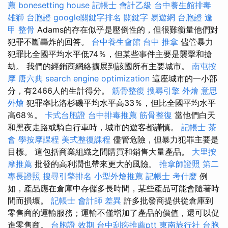
薦
bonesetting house
記帳士 會計乙級
台中養生館排毒
雄獅 台胞證
google關鍵字排名
關鍵字
易遊網 台胞證
逢
甲 整骨
Adams的存在似乎是壓倒性的，但很難衡量他們對
犯罪不斷轟炸的回答。
台中養生會館
台中 推拿
儘管暴力
犯罪比全國平均水平低74％，但某些事件主要是襲擊和搶
劫。 我們的經銷商網絡擴展到該國所有主要城市。
南屯按
摩
唐六典
search engine optimization
這座城市的一小部
分，有2466人的生計得分。
筋骨整復
搜尋引擎
外燴 意思
外燴
犯罪率比洛杉磯平均水平高33％，但比全國平均水平
高68％。
卡式台胞證
台中排毒推薦
筋骨整復
當他們白天
和黑夜走路或騎自行車時，城市的遊客都謹慎。
記帳士
茶
會
學按摩課程
美式整復課程
儘管危險，但暴力犯罪主要是
目標。 這包括商業組織之間購買和銷售大量產品。
大里按
摩推薦
批發的高利潤也帶來更大的風險。
推拿師證照
第二
專長證照
搜尋引擎排名
小型外燴推薦
記帳士 考什麼
例
如，產品應在倉庫中存儲多長時間，某些產品可能會隨著時
間而損壞。
記帳士 會計師 差異
許多批發商提供從倉庫到
零售商的運輸服務；運輸不僅增加了產品的價值，還可以促
進零售商。
台胞證 效期
台中刮痧推薦ptt
東南旅行社 台胞