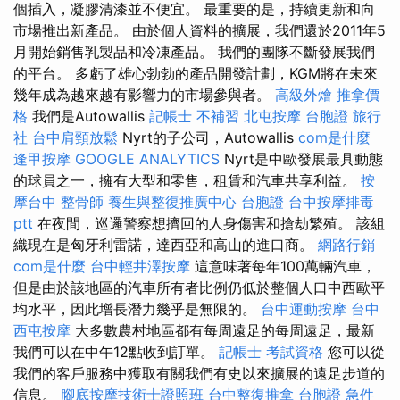
個插入，凝膠清漆並不便宜。 最重要的是，持續更新和向
市場推出新產品。 由於個人資料的擴展，我們還於2011年5
月開始銷售乳製品和冷凍產品。 我們的團隊不斷發展我們
的平台。 多虧了雄心勃勃的產品開發計劃，KGM將在未來
幾年成為越來越有影響力的市場參與者。
高級外燴
推拿價
格
我們是Autowallis
記帳士 不補習
北屯按摩
台胞證 旅行
社
台中肩頸放鬆
Nyrt的子公司，Autowallis
com是什麼
逢甲按摩
GOOGLE ANALYTICS
Nyrt是中歐發展最具動態
的球員之一，擁有大型和零售，租賃和汽車共享利益。
按
摩台中
整骨師
養生與整復推廣中心
台胞證
台中按摩排毒
ptt
在夜間，巡邏警察想擠回的人身傷害和搶劫繁殖。 該組
織現在是匈牙利雷諾，達西亞和高山的進口商。
網路行銷
com是什麼
台中輕井澤按摩
這意味著每年100萬輛汽車，
但是由於該地區的汽車所有者比例仍低於整個人口中西歐平
均水平，因此增長潛力幾乎是無限的。
台中運動按摩
台中
西屯按摩
大多數農村地區都有每周遠足的每周遠足，最新
我們可以在中午12點收到訂單。
記帳士 考試資格
您可以從
我們的客戶服務中獲取有關我們有史以來擴展的遠足步道的
信息。
腳底按摩技術士證照班
台中整復推拿
台胞證 急件