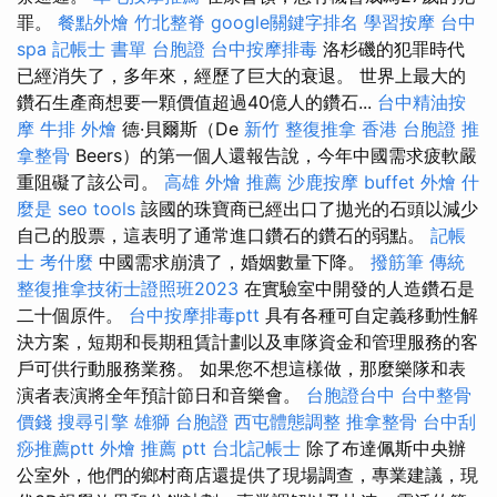
罪。
餐點外燴
竹北整脊
google關鍵字排名
學習按摩
台中
spa
記帳士 書單
台胞證
台中按摩排毒
洛杉磯的犯罪時代
已經消失了，多年來，經歷了巨大的衰退。 世界上最大的
鑽石生產商想要一顆價值超過40億人的鑽石...
台中精油按
摩
牛排 外燴
德·貝爾斯（De
新竹 整復推拿
香港 台胞證
推
拿整骨
Beers）的第一個人還報告說，今年中國需求疲軟嚴
重阻礙了該公司。
高雄 外燴 推薦
沙鹿按摩
buffet 外燴
什
麼是
seo tools
該國的珠寶商已經出口了拋光的石頭以減少
自己的股票，這表明了通常進口鑽石的鑽石的弱點。
記帳
士 考什麼
中國需求崩潰了，婚姻數量下降。
撥筋筆
傳統
整復推拿技術士證照班2023
在實驗室中開發的人造鑽石是
二十個原件。
台中按摩排毒ptt
具有各種可自定義移動性解
決方案，短期和長期租賃計劃以及車隊資金和管理服務的客
戶可供行動服務業務。 如果您不想這樣做，那麼樂隊和表
演者表演將全年預計節日和音樂會。
台胞證台中
台中整骨
價錢
搜尋引擎
雄獅 台胞證
西屯體態調整
推拿整骨
台中刮
痧推薦ptt
外燴 推薦 ptt
台北記帳士
除了布達佩斯中央辦
公室外，他們的鄉村商店還提供了現場調查，專業建議，現