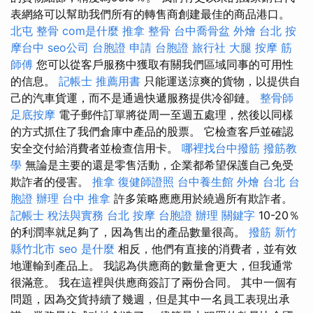
表網絡可以幫助我們所有的轉售商創建最佳的商品港口。
北屯 整骨
com是什麼
推拿 整骨
台中喬骨盆
外燴 台北
按
摩台中
seo公司
台胞證 申請
台胞證 旅行社
大腿 按摩
筋
師傅
您可以從客戶服務中獲取有關我們區域同事的可用性
的信息。
記帳士 推薦用書
只能運送涼爽的貨物，以提供自
己的汽車貨運，而不是通過快遞服務提供冷卻鏈。
整骨師
足底按摩
電子郵件訂單將從周一至週五處理，然後以同樣
的方式抓住了我們倉庫中產品的股票。 它檢查客戶並確認
安全交付給消費者並檢查信用卡。
哪裡找台中撥筋
撥筋教
學
無論是主要的還是零售活動，企業都希望保護自己免受
欺詐者的侵害。
推拿
復健師證照
台中養生館
外燴 台北
台
胞證 辦理
台中 推拿
許多策略應應用於繞過所有欺詐者。
記帳士 稅法與實務
台北 按摩
台胞證 辦理
關鍵字
10-20％
的利潤率就足夠了，因為售出的產品數量很高。
撥筋 新竹
縣竹北市
seo 是什麼
相反，他們有直接的消費者，並有效
地運輸到產品上。 我認為供應商的數量會更大，但我通常
很滿意。 我在這裡與供應商簽訂了兩份合同。 其中一個有
問題，因為交貨持續了幾週，但是其中一名員工表現出承