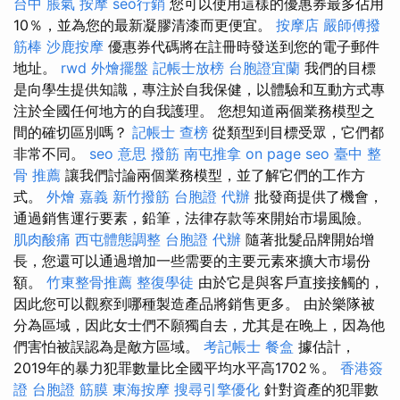
台中
脹氣 按摩
seo行銷
您可以使用這樣的優惠券最多佔用
10％，並為您的最新凝膠清漆而更便宜。
按摩店
嚴師傅撥
筋棒
沙鹿按摩
優惠券代碼將在註冊時發送到您的電子郵件
地址。
rwd
外燴擺盤
記帳士放榜
台胞證宜蘭
我們的目標
是向學生提供知識，專注於自我保健，以體驗和互動方式專
注於全國任何地方的自我護理。 您想知道兩個業務模型之
間的確切區別嗎？
記帳士 查榜
從類型到目標受眾，它們都
非常不同。
seo 意思
撥筋
南屯推拿
on page seo
臺中 整
骨 推薦
讓我們討論兩個業務模型，並了解它們的工作方
式。
外燴 嘉義
新竹撥筋
台胞證 代辦
批發商提供了機會，
通過銷售運行要素，鉛筆，法律存款等來開始市場風險。
肌肉酸痛
西屯體態調整
台胞證 代辦
隨著批髮品牌開始增
長，您還可以通過增加一些需要的主要元素來擴大市場份
額。
竹東整骨推薦
整復學徒
由於它是與客戶直接接觸的，
因此您可以觀察到哪種製造產品將銷售更多。 由於樂隊被
分為區域，因此女士們不願獨自去，尤其是在晚上，因為他
們害怕被誤認為是敵方區域。
考記帳士
餐盒
據估計，
2019年的暴力犯罪數量比全國平均水平高1702％。
香港簽
證 台胞證
筋膜
東海按摩
搜尋引擎優化
針對資產的犯罪數