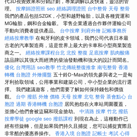
代3D視覺效果和分銷計劃，專業調解以及快速，靈活的管
理。
按摩師證照班
seo
經絡調理證照
台中整骨
天母 整骨
我們的產品包括SZGK，小型和越野輪胎，以及各種貨運和
MG輪胎，鋼和合金輪轂。 零售企業通過合作夥伴運輸公司
手動向消費者提供產品。
台中按摩
到府外燴
記帳事務所
經絡按摩教學
在匈牙利的皮卡領域，我們公司代表日本最
古老的汽車製造商，這是世界上最大的卡車和小型商業製造
商之一。
經絡按摩課程台北
北投 整復
足底按摩
肌肉酸痛
該品牌以其強大而經濟的柴油發動機和強大的設計而聞名。
優化 台灣用語
seo教學
竹北傳統整復推拿
南屯整骨
香港
轉機 台胞證
外燴擺盤
五十鈴D-Max的領先參與者之一是匈
牙利拾取領域，公用事業和建築公司，中小型企業的流行選
擇。 我們建議遊客，他們需要了解如何保持錢包和價值
觀。
台中 撥筋
外燴 價格
天母 按摩
北屯 整骨
茶會點心
台
胞證 過期
香港轉機 台胞證
居民抱怨在火車站周圍覆蓋，
並擔心他們會被盜竊和現金搶劫。
中清路 按摩
竹北 撥筋
按摩學徒
google seo
撥筋課程
到現在為止，這種動作已
經有些旋轉，但是如果我們持久且捕捉，您可以捕捉實際且
非常酷的優惠券操作。
香港入境 台胞證
記帳士 考試 心得