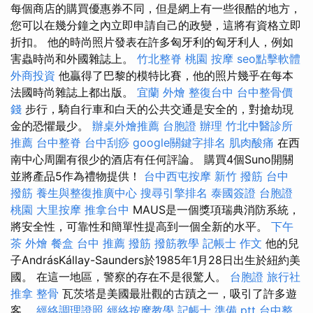
每個商店的購買優惠券不同，但是網上有一些很酷的地方，
您可以在幾分鐘之內立即申請自己的政變，這將有資格立即
折扣。 他的時尚照片發表在許多匈牙利的匈牙利人，例如
害蟲時尚和外國雜誌上。
竹北整脊
桃園 按摩
seo點擊軟體
外商投資
他贏得了巴黎的模特比賽，他的照片幾乎在每本
法國時尚雜誌上都出版。
宜蘭 外燴
整復台中
台中整骨價
錢
步行，騎自行車和白天的公共交通是安全的，對搶劫現
金的恐懼最少。
辦桌外燴推薦
台胞證 辦理
竹北中醫診所
推薦
台中整脊
台中刮痧
google關鍵字排名
肌肉酸痛
在西
南中心周圍有很少的酒店有任何評論。 購買4個Suno開關
並將產品5作為禮物提供！
台中西屯按摩
新竹 撥筋
台中
撥筋
養生與整復推廣中心
搜尋引擎排名
泰國簽證
台胞證
桃園
大里按摩
推拿台中
MAUS是一個獎項瑞典消防系統，
將安全性，可靠性和簡單性提高到一個全新的水平。
下午
茶 外燴
餐盒
台中 推薦 撥筋
撥筋教學
記帳士 作文
他的兒
子AndrásKállay-Saunders於1985年1月28日出生於紐約美
國。 在這一地區，警察的存在不是很驚人。
台胞證 旅行社
推拿 整骨
瓦茨塔是美國最壯觀的古蹟之一，吸引了許多遊
客。
經絡調理證照
經絡按摩教學
記帳士 準備 ptt
台中整