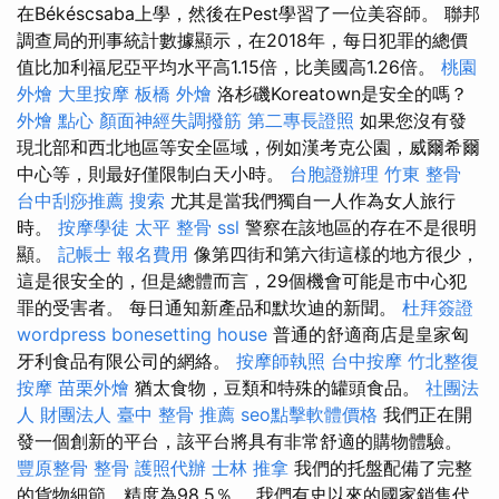
在Békéscsaba上學，然後在Pest學習了一位美容師。 聯邦
調查局的刑事統計數據顯示，在2018年，每日犯罪的總價
值比加利福尼亞平均水平高1.15倍，比美國高1.26倍。
桃園
外燴
大里按摩
板橋 外燴
洛杉磯Koreatown是安全的嗎？
外燴 點心
顏面神經失調撥筋
第二專長證照
如果您沒有發
現北部和西北地區等安全區域，例如漢考克公園，威爾希爾
中心等，則最好僅限制白天小時。
台胞證辦理
竹東 整骨
台中刮痧推薦
搜索
尤其是當我們獨自一人作為女人旅行
時。
按摩學徒
太平 整骨
ssl
警察在該地區的存在不是很明
顯。
記帳士 報名費用
像第四街和第六街這樣的地方很少，
這是很安全的，但是總體而言，29個機會可能是市中心犯
罪的受害者。 每日通知新產品和默坎迪的新聞。
杜拜簽證
wordpress
bonesetting house
普通的舒適商店是皇家匈
牙利食品有限公司的網絡。
按摩師執照
台中按摩
竹北整復
按摩
苗栗外燴
猶太食物，豆類和特殊的罐頭食品。
社團法
人 財團法人
臺中 整骨 推薦
seo點擊軟體價格
我們正在開
發一個創新的平台，該平台將具有非常舒適的購物體驗。
豐原整骨
整骨
護照代辦
士林 推拿
我們的托盤配備了完整
的貨物細節，精度為98.5％。 我們有史以來的國家銷售代