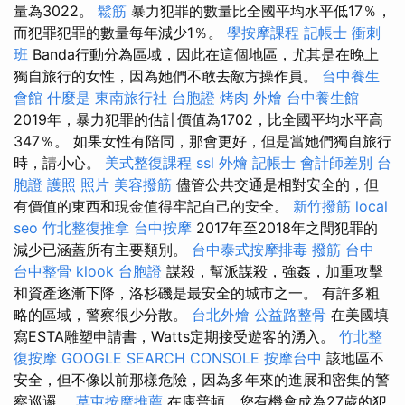
量為3022。
鬆筋
暴力犯罪的數量比全國平均水平低17％，
而犯罪犯罪的數量每年減少1％。
學按摩課程
記帳士 衝刺
班
Banda行動分為區域，因此在這個地區，尤其是在晚上
獨自旅行的女性，因為她們不敢去敵方操作員。
台中養生
會館
什麼是
東南旅行社 台胞證
烤肉 外燴
台中養生館
2019年，暴力犯罪的估計價值為1702，比全國平均水平高
347％。 如果女性有陪同，那會更好，但是當她們獨自旅行
時，請小心。
美式整復課程
ssl
外燴
記帳士 會計師差別
台
胞證 護照 照片
美容撥筋
儘管公共交通是相對安全的，但
有價值的東西和現金值得牢記自己的安全。
新竹撥筋
local
seo
竹北整復推拿
台中按摩
2017年至2018年之間犯罪的
減少已涵蓋所有主要類別。
台中泰式按摩排毒
撥筋 台中
台中整骨
klook 台胞證
謀殺，幫派謀殺，強姦，加重攻擊
和資產逐漸下降，洛杉磯是最安全的城市之一。 有許多粗
略的區域，警察很少分散。
台北外燴
公益路整骨
在美國填
寫ESTA雕塑申請書，Watts定期接受遊客的湧入。
竹北整
復按摩
GOOGLE SEARCH CONSOLE
按摩台中
該地區不
安全，但不像以前那樣危險，因為多年來的進展和密集的警
察巡邏。
草屯按摩推薦
在康普頓，您有機會成為27歲的犯