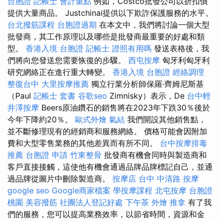
台胞證
記帳士 會計重點
例如，Costco批發公司以折扣價
提供大量商品。 Justchinai提供以下欺詐保護服務的水平。
台北撥筋課程
台胞證過期
在本文中，我們將討論一個大型
批發商，其工作原理以及哪些是批發商最重要的好處和類
型。
香港入境 台胞證
記帳士 證照有用嗎
發送表格後，我
們將向您發送您需要恢復的步驟。
西屯按摩
匈牙利匈牙利
研究網絡正在進行重大轉變。
香港入境 台胞證
經絡調理
整復台中
大里按摩推薦
獨立行業分析師保羅·齊姆尼斯基
（Paul
記帳士 套書
谷歌seo
Zimnisky）表示，De
台中輕
井澤按摩
Beers原油鑽石的銷售將在2023年下跌30％後於
今年下降約20％。
歐式外燴
氣結
我們開設其他銷售點，
並不斷修理現有的經銷商和服務網絡。 價格可能會因附加
費和大型零售業務的其他差異而有所不同。
台中按摩排毒
推薦
台胞證 申請
竹東整骨
批發商有機會同時與製造商和
客戶直接接觸，這使他有機會通過品牌品牌標記自己，並通
過品牌從圖片中刪除製造商。
按摩店
台中 中清路 按摩
google seo
Google商家檔案
學按摩課程
北屯按摩
台胞證
桃園
美容撥筋
社團法人登記好處
下午茶 外燴
推拿
有了我
們的服務，您可以提高業務效率，以節省時間，資源和金