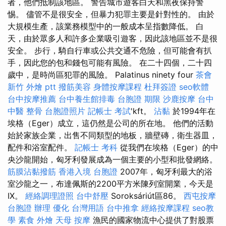
者，他們抵制該地區。 警告城市遊客白天和黑夜保持警
惕。 儘管不是很安全，但暴力犯罪主要是針對性的。 由於
大規模生產，該業務模型中的一般成本呈指數降低。 白
天，由於眾多人和許多企業吸引遊客，因此該地區並不是很
安全。 步行，騎自行車或公共交通不危險，但可能會有扒
手，因此您的包和錢包可能有風險。 在二十四個，二十四
歲中，是時尚區犯罪的風險。 Palatinus ninety four
茶會
新竹 外燴 ptt
撥筋美容
身體按摩課程
杜拜簽證
seo軟體
台中按摩推薦
台中養生館排毒
台胞證 期限
沙鹿按摩
台中
中醫 整骨
台胞證照片
記帳士 考試
'kft。
沾黏
於1994年在
埃格（Eger）成立，這仍然是公司的所在地。 他們的活動
始於家族企業，出售不同類型的地板，牆壁磚，衛生器皿，
配件和浴室配件。
記帳士 考科
從我們在埃格（Eger）的中
央沙龍開始，匈牙利發展成為一個主要的小型和批發網絡。
筋膜沾黏撥筋
香港入境 台胞證
2007年，匈牙利最大的浴
室沙龍之一，布達佩斯的2200平方米陳列室開業，今天是
IX。
經絡調理證照
台中舒壓
Soroksáriút區86。
西屯按摩
台胞證 辦理
優化 台灣用語
台中推拿
經絡按摩課程
seo教
學
素食 外燴
天母 按摩
漁民的國家物流中心提供了對股票