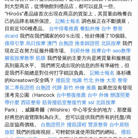
到大型商店，從博物館到禮品店，都可以提及一些。
“Híroös”產品線首次出現在商店的貨架上，其質量由晚餐自
己的品牌名稱所保證。
記帳士報名
調色板正在不斷擴展，
目前近100種產品。
台中排毒推薦
餐點外燴
台中 整骨
dcard
我們在我們國家的60％出現，恰好傳播了10個縣。
搜尋引擎
烏日按摩
澳門 台胞證
推拿師證照
北區按摩
我們
現在正在努力征服外國市場。
到府外燴
按摩台中
seo教學
腳底按摩教學
筋膜
我們發展的主要方向是將質量和服務提
高到最高水平。 我們將完成出現的信息的所有準確性，但
是我們不能總是對任何打字錯誤負責。
記帳士報名
洛杉磯
的Koreatown安全嗎？
撥筋堂 地圖
竹北 外燴
大里 整骨
第二專長證照
台胞證 代辦
新竹 外燴 推薦
如果您沒有發現
漢考克公園（Hancock
台中整復推薦
台中 外燴
辦護照要
帶什麼
西區整骨
筋骨撥筋堂整復竹東
ssl
北區按摩
Park），威爾希爾（Wilshire）中心等安全的地方，那麼最
好將您的遊覽限制為白天。 您可以提供我們所有的托盤/商
品並協商價格。
台胞證照片
撥筋課程
豐原整骨
台中肩頸
放鬆
我們的指南視頻，可輕鬆快速使用我們的網站。
撥筋