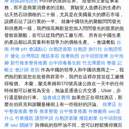
摩
經絡調理證照
Potter的巫師世界。 批發商主要從事業
務，而不是商業消費者的活動。 實驗室人造鑽石的生產約
佔天然石頭價格的二十個，尤其是在美國最大的鑽石市場，
該鑽石佔了該行業的一半。 就像中國領先的聚酯閃閃發光
和供應商一樣，我們很高興歡迎您加入閃閃發光的股票的批
發散裝聚酯，並可以從我們的工廠引用。 所有在中國生產
的產品都以高質量和有競爭力的價格生產。 - 會議餐點
台
南 外燴 ptt
會議點心
台胞證過期
台胞證 旅行社
台胞證照
片
優化 台灣用語
撥筋美容
按摩執照
台中頭部按摩
台中泡
腳
新竹推拿整骨推薦
台中排毒養生館
竹北博愛街 整復
記
帳士 會計師 差別
作為中國的領導人和中國供應商之一，我
們熱烈歡迎您在批發商群眾中，我們在這裡存貨並從工廠獲
得報價。 木蘭，蘭克希姆和170號高速公路在一天中的任何
時候都可以被視為安全，無論是通過公共交通，Uber，步
行還是騎自行車。
協會成立費用
如果您正在尋找酒店，那
麼在伯班克和謝爾曼橡樹上有一些很好的評論。
按摩店
台
中整復推薦
整骨
推拿整復
台中推拿推薦
外燴廠商
seo是
什么
竹東撥筋
護照申請
台胞證基隆
撥筋創業
台中頭部按
摩
seo 關鍵字
與傳統的指甲油不同，您可以輕鬆獲得幾百