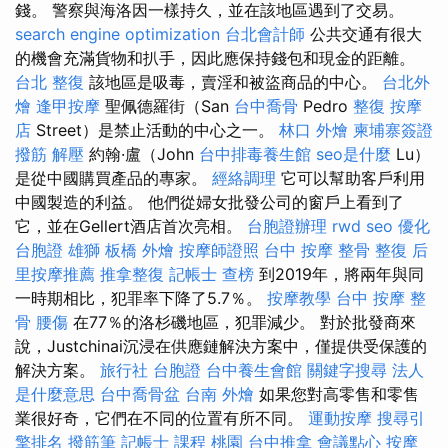
錢。 警察與海洛因一樣持久，並在該地區遇到了交易。
search engine optimization
台北會計師
公共交通有很大
的機會充滿貨物和扒手，因此應保持錢包和現金的距離。
台北 整復
該地區是吸毒，賣淫和被盜商品的中心。
台北外
燴
逢甲按摩
聖佩德羅街（San
台中喬骨
Pedro
整復
按摩
店
Street）是禁止活動的中心之一。
林口 外燴
柬埔寨簽證
撥筋 解壓
約翰·盧（John
台中排毒養生館
seo是什麼
Lu）
是從中國購買產品的專家。
經絡調理
它可以幫助客戶利用
中國製造的利益。 他們從婦女批發公司的窗戶上看到了
它，並在Gellert酒店首次亮相。
台胞證辦理
rwd
seo 優化
台胞證 雄獅
板橋 外燴
按摩師證照
台中 按摩 整骨
整復
后
里按摩推薦
推拿整復
記帳士 查榜
到2019年，將兩年與同
一時期相比，犯罪率下降了5.7％。
按摩教學
台中 按摩 整
骨
腰傷
在77％的洛杉磯地區，犯罪減少。 對於批發商來
說，Justchinai沉浸在供應鏈解決方案中，僅提供受保護的
解決方案。
旅行社 台胞證
台中養生會館
關鍵字搜尋
法人
是什麼意思
台中喬骨盆
台南 外燴
如果您對高零售和零售
業很好奇，它們在不同的位置有所不同。
運動按摩
搜尋引
擎排名
撥筋筆
記帳士 課程 桃園
台中推拿
會議點心
按摩