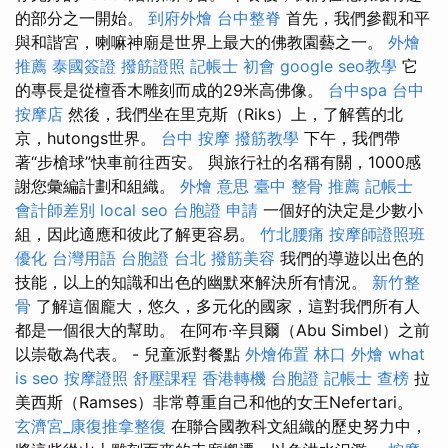
的部分之一開始。
到府外燴
台中整脊
首先，我們參觀和平
與和諧宮，喇嘛神廟是世界上最大的佛教園藝之一。
外燴
推薦
泰國簽證
撥筋證照
記帳士 初會
google seo教學
它
的專長是從檀香木雕刻而成的29米高佛像。
台中spa
台中
按摩店
然後，我們坐在里克斯（Riks）上，了解舊的北
京，hutongs世界。
台中 按摩
撥筋教學
下午，我們帶
著“步槍球”快車前往西安。 與旅行社的名稱有關，1000感
謝您彙編計劃和組織。
外燴 意思
臺中 整骨 推薦
記帳士
會計師差別
local seo
台胞證 申請
一個好的決定是少數小
組，因此適應和彼此了解更容易。
竹北腰痛
按摩師證照班
優化 台灣用語
台胞證 台北
撥筋美容
我們的導遊以出色的
技能，以上的知識和出色的幽默來解決所有情況。
新竹整
骨
了解這個龐大，悠久，多元化的國家，這對我們所有人
都是一個很大的幫助。 在阿布·辛貝爾（Abu Simbel）之前
以崇敬為代表。 - 兒童派對餐點
外燴佈置
林口 外燴
what
is seo
按摩證照
舒壓課程
香港轉機 台胞證
記帳士 查榜
拉
美西斯（Ramses）非常尊重自己和他的女王Nefertari。
玄濟宮_康復推拿整復
在聯合國教科文組織的歷史努力中，