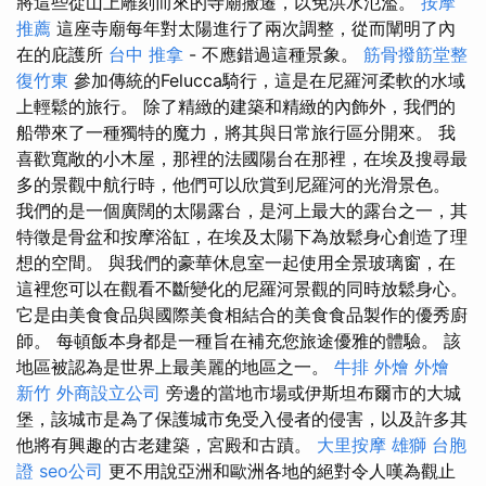
將這些從山上雕刻而來的寺廟搬遷，以免洪水氾濫。
按摩
推薦
這座寺廟每年對太陽進行了兩次調整，從而闡明了內
在的庇護所
台中 推拿
- 不應錯過這種景象。
筋骨撥筋堂整
復竹東
參加傳統的Felucca騎行，這是在尼羅河柔軟的水域
上輕鬆的旅行。 除了精緻的建築和精緻的內飾外，我們的
船帶來了一種獨特的魔力，將其與日常旅行區分開來。 我
喜歡寬敞的小木屋，那裡的法國陽台在那裡，在埃及搜尋最
多的景觀中航行時，他們可以欣賞到尼羅河的光滑景色。
我們的是一個廣闊的太陽露台，是河上最大的露台之一，其
特徵是骨盆和按摩浴缸，在埃及太陽下為放鬆身心創造了理
想的空間。 與我們的豪華休息室一起使用全景玻璃窗，在
這裡您可以在觀看不斷變化的尼羅河景觀的同時放鬆身心。
它是由美食食品與國際美食相結合的美食食品製作的優秀廚
師。 每頓飯本身都是一種旨在補充您旅途優雅的體驗。 該
地區被認為是世界上最美麗的地區之一。
牛排 外燴
外燴
新竹
外商設立公司
旁邊的當地市場或伊斯坦布爾市的大城
堡，該城市是為了保護城市免受入侵者的侵害，以及許多其
他將有興趣的古老建築，宮殿和古蹟。
大里按摩
雄獅 台胞
證
seo公司
更不用說亞洲和歐洲各地的絕對令人嘆為觀止