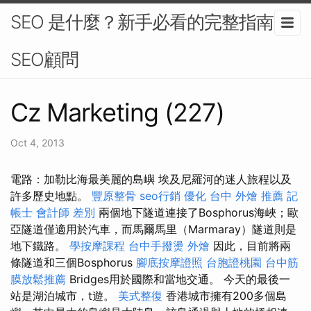
SEO 是什麼？新手必看的完整指南-
SEO顧問
Cz Marketing (227)
Oct 4, 2013
電路：加勒比海最美麗的島嶼 埃及尼羅河的迷人旅程以及
許多歷史地點。
豐原整骨
seo行銷
優化
台中 外燴 推薦
記
帳士 會計師 差別
兩個地下隧道連接了Bosphorus海峽；歐
亞隧道僅適用於汽車，而馬爾馬里（Marmaray）隧道則是
地下鐵路。
學按摩課程
台中手撥燙
外燴
因此，目前將兩
條隧道和三個Bosphorus
腳底按摩證照
台胞證桃園
台中筋
膜放鬆推薦
Bridges用於國際和當地交通。 今天的最後一
站是湖泊城市，t遊。
美式整復
香港城市擁有200多個島