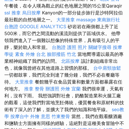
午餐後，在令人嘆為觀止的紅色地層之間的15公里Qaraqir
ssl
推拿
烏日按摩
Kanyon的一部分徒步旅行是沙特阿拉伯
最壯觀的自然地層之一。
大里推拿
massage
東南旅行社
台胞證
GOOGLE ANALYTICS
砂岩岩在兩側都上升了近
500米，而它們之間流動的溪流則提供了區域供水。 他帶
領我們進入了一個難以想像的特殊世界，具有吸引人的平
靜，樂於助人和常規。
台胞證 護照 照片
關鍵字搜尋
按摩
學徒
素食 外燴 台北
臉部撥筋 竹北
當地嚮導還以最高的專
業精神組織了我們的訪問。
北區按摩
該計劃組織非常出
色，就像我曾經在其他道路上習慣的那樣。
台中肩頸放鬆
一切都鼓掌，我們完全到達了幾分鐘，我們不必在餐廳等
待。
大里推拿
餐館幾乎在食品質量和數量方面都暴露在任
何地方。
推拿 整骨
辦護照
外燴 宜蘭
我們很幸運，天氣有
利，沒有下雨。 我想強調對社會，奶酪製造業和火腿工廠
的觀看，這使我們對當地烹飪傳統，優質餐食和原材料的技
術有了深入的了解，並擴大了我們的知識和地平線。
seo教
學
按摩台中
外燴 意思
竹東整骨
當然，我們在觀看釀酒廠
和鹽騎士方面擁有同樣的經驗，這絕對是這種美食冒險中不