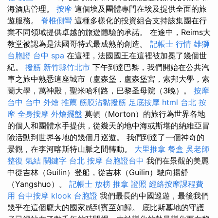
海酒店管理。
按摩
這個埃及團體專門在埃及提供全面的旅
遊服務。
脊椎側彎
這種多樣化的投資組合支持該集團在行
業不同領域提供卓越的旅遊體驗的承諾。 在途中，Reims大
教堂被認為是法國哥特式最成熟的創造。
記帳士 行情
雄獅
台胞證
台中 spa
在這裡，法國國王在這裡被加冕了幾個世
紀。
撥筋 新竹縣竹北市
下午到達巴黎，我們開始在公共汽
車之旅中熟悉這座城市（盧森堡，盧森堡宮，索邦大學，索
蘭大學，萬神殿，聖米哈利路，巴黎圣母院（3晚）。
按摩
台中
台中 外燴 推薦
筋膜沾黏撥筋
足底按摩
html
台北 按
摩
全身按摩
外燴擺盤
莫頓（Morton）的旅行為世界各地
的個人和團體水手提供，從幾天的地中海或斯堪的納維亞冒
險活動到世界各地的幾個月巡遊。 我們到達了一個神奇的
景觀，在李河喀斯特山脈之間轉動。
大里推拿
餐盒
吳老師
整復
氣結
關鍵字
台北 按摩
台胞證台中
我們在景觀的美麗
中從吉林（Guilin）登船，從吉林（Guilin）駛向揚舒
（Yangshuo）。
記帳士 放榜
推拿 證照
經絡按摩課程費
用
台中按摩
klook 台胞證
我們最長的中國巡遊，最後我們
幾乎在這個龐大的國家感到賓至如歸。 底比斯墓地的守護