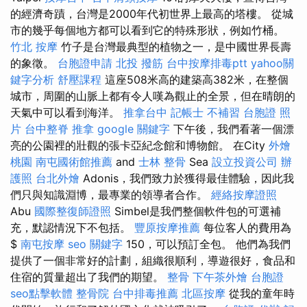
的經濟奇蹟，台灣是2000年代初世界上最高的塔樓。 從城
市的幾乎每個地方都可以看到它的特殊形狀，例如竹桶。
竹北 按摩
竹子是台灣最典型的植物之一，是中國世界長壽
的象徵。
台胞證申請
北投 撥筋
台中按摩排毒ptt
yahoo關
鍵字分析
舒壓課程
這座508米高的建築高382米，在整個
城市，周圍的山脈上都有令人嘆為觀止的全景，但在晴朗的
天氣中可以看到海洋。
推拿台中
記帳士 不補習
台胞證 照
片
台中整脊
推拿
google 關鍵字
下午後，我們看著一個漂
亮的公園裡的壯觀的張卡亞紀念館和博物館。 在City
外燴
桃園
南屯國術館推薦
and
士林 整骨
Sea
設立投資公司
辦
護照
台北外燴
Adonis，我們致力於獲得最佳體驗，因此我
們只與知識淵博，最專業的領導者合作。
經絡按摩證照
Abu
國際整復師證照
Simbel是我們整個軟件包的可選補
充，默認情況下不包括。
豐原按摩推薦
每位客人的費用為
$
南屯按摩
seo 關鍵字
150，可以預訂全包。 他們為我們
提供了一個非常好的計劃，組織很順利，導遊很好，食品和
住宿的質量超出了我們的期望。
整骨
下午茶外燴
台胞證
seo點擊軟體
整骨院
台中排毒推薦
北區按摩
從我的童年時