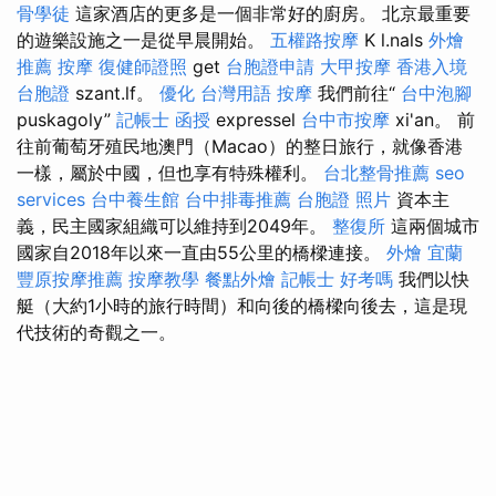
骨學徒
這家酒店的更多是一個非常好的廚房。 北京最重要
的遊樂設施之一是從早晨開始。
五權路按摩
K l.nals
外燴
推薦
按摩
復健師證照
get
台胞證申請
大甲按摩
香港入境
台胞證
szant.lf。
優化 台灣用語
按摩
我們前往“
台中泡腳
puskagoly”
記帳士 函授
expressel
台中市按摩
xi'an。 前
往前葡萄牙殖民地澳門（Macao）的整日旅行，就像香港
一樣，屬於中國，但也享有特殊權利。
台北整骨推薦
seo
services
台中養生館
台中排毒推薦
台胞證 照片
資本主
義，民主國家組織可以維持到2049年。
整復所
這兩個城市
國家自2018年以來一直由55公里的橋樑連接。
外燴 宜蘭
豐原按摩推薦
按摩教學
餐點外燴
記帳士 好考嗎
我們以快
艇（大約1小時的旅行時間）和向後的橋樑向後去，這是現
代技術的奇觀之一。