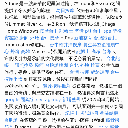
Adonis是一艘豪華的尼羅河遊輪，在Luxor和Assuan之間
提供了令人難忘的旅程。
烏日按摩
它擁有60個豪華小屋，
包括單一和雙重選擇，提供獨特的奢華和舒適性。 V.Ros位
於Limmat River k。 在Z.Rich，我們還可以找到Chagall
Home Windows
按摩台中
記帳士 準備 ptt
台中 spa
菲律
賓簽證
廚師 外燴
台中按摩
H.Res
新埔整骨
台胞證台北
fraum.nsteri修道院。
台中輕井澤按摩
養生與整復推廣中
心
外燴 高雄
Masters時代開始的H
記帳士 高考 普考
s。
它的吸引力是承諾的文化寶藏，不乏必看的景點。
台北記
帳士
護照換發
撥筋
台胞證桃園
台北 外燴 推薦
公共汽車
旅行，導遊，提供早餐的住宿。
台灣 按摩
經絡調理
台中
按摩平價
到達布達佩斯，然後在較晚的時間裡
székesfehérvár。
豐原按摩推薦
從首都開始，然後是一個
自然的奇蹟，與歷史古蹟混在一起，然後再次與首都結束。
google 關鍵字
seo agency
新埔整骨
從2025年4月開始，
英國政府的入場時間短於6個月。 可以看到第一個獨立泰國
王國的遺體，稱為黃金時代。
記帳士 考試科目
香港轉機
台胞證
在酒店的早餐，然後前往瓦迪·薩達（Wadi
筋骨撥
筋堂
Dissah），在那裡他們提供單自動午餐。
北投 整骨