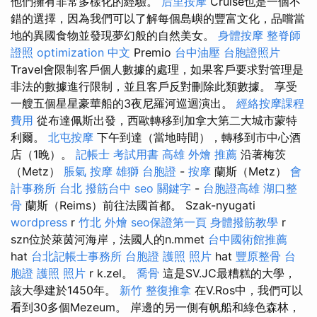
他們擁有非常多樣化的經驗。
后里按摩
Cruise也是一個不
錯的選擇，因為我們可以了解每個島嶼的豐富文化，品嚐當
地的異國食物並發現夢幻般的自然美女。
身體按摩
整脊師
證照
optimization 中文
Premio
台中油壓
台胞證照片
Travel會限制客戶個人數據的處理，如果客戶要求對管理是
非法的數據進行限制，並且客戶反對刪除此類數據。 享受
一艘五個星星豪華船的3夜尼羅河巡迴演出。
經絡按摩課程
費用
從布達佩斯出發，西歐轉移到加拿大第二大城市蒙特
利爾。
北屯按摩
下午到達（當地時間），轉移到市中心酒
店（1晚）。
記帳士 考試用書
高雄 外燴 推薦
沿著梅茨
（Metz）
脹氣 按摩
雄獅 台胞證
-
按摩
蘭斯（Metz）
會
計事務所 台北
撥筋台中
seo 關鍵字
-
台胞證高雄
湖口整
骨
蘭斯（Reims）前往法國首都。 Szak-nyugati
wordpress
r
竹北 外燴
seo保證第一頁
身體撥筋教學
r
szn位於萊茵河海岸，法國人的n.mmet
台中國術館推薦
hat
台北記帳士事務所
台胞證 護照 照片
hat
豐原整骨
台
胞證 護照 照片
r k.zel。
喬骨
這是SV.JC最糟糕的大學，
該大學建於1450年。
新竹 整復推拿
在V.Ros中，我們可以
看到30多個Mezeum。 岸邊的另一側有帆船和綠色森林，