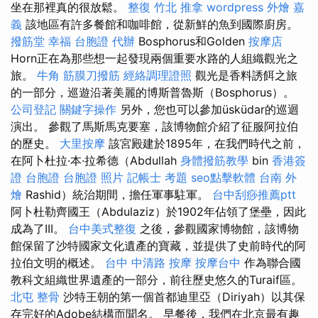
坐在那裡真的很放鬆。
整復
竹北 推拿
wordpress
外燴 嘉
義
該地區有許多餐館和咖啡館，從新鮮的魚到國際廚房。
撥筋堂 幸福
台胞證 代辦
Bosphorus和Golden
按摩店
Horn正在為那些想一起發現兩個重要水路的人組織觀光之
旅。
牛角 筋膜刀撥筋
經絡調理證照
觀光是香料誘餌之旅
的一部分，巡遊沿著美麗的博斯普魯斯（Bosphorus）。
公司登記
關鍵字操作
另外，您也可以參加üsküdar的巡迴
演出。 參觀了馬斯馬克要塞，該博物館介紹了征服阿拉伯
的歷史。
大里按摩
該宮殿建於1895年，在我們時代之前，
在阿卜杜拉·本·拉希德（Abdullah
身體撥筋教學
bin
香港簽
證 台胞證
台胞證 照片
記帳士 考題
seo點擊軟體
台南 外
燴
Rashid）統治期間，擔任軍事駐軍。
台中刮痧推薦ptt
阿卜杜勒齊國王（Abdulaziz）於1902年佔領了堡壘，因此
成為了III。
台中美式整復
之後，參觀國家博物館，該博物
館保留了沙特國家文化遺產的寶藏，並提供了史前時代的阿
拉伯文明的概述。
台中 中清路 按摩
按摩台中
作為聯合國
教科文組織世界遺產的一部分，前往歷史悠久的Turaif區。
北屯 整骨
沙特王朝的第一個首都迪里亞（Diriyah）以其保
存完好的Adobe結構而聞名。 早餐後，我們在北京最有趣