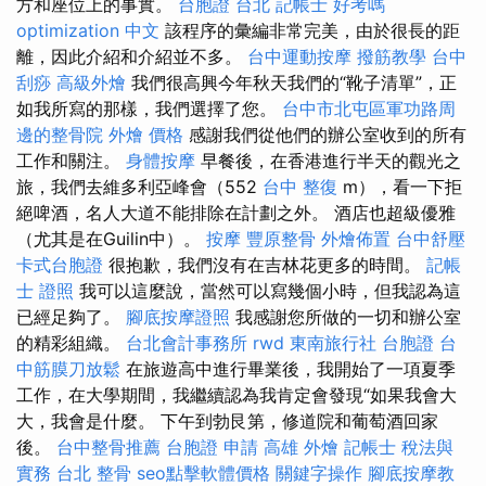
方和座位上的事實。
台胞證 台北
記帳士 好考嗎
optimization 中文
該程序的彙編非常完美，由於很長的距
離，因此介紹和介紹並不多。
台中運動按摩
撥筋教學
台中
刮痧
高級外燴
我們很高興今年秋天我們的“靴子清單”，正
如我所寫的那樣，我們選擇了您。
台中市北屯區軍功路周
邊的整骨院
外燴 價格
感謝我們從他們的辦公室收到的所有
工作和關注。
身體按摩
早餐後，在香港進行半天的觀光之
旅，我們去維多利亞峰會（552
台中 整復
m），看一下拒
絕啤酒，名人大道不能排除在計劃之外。 酒店也超級優雅
（尤其是在Guilin中）。
按摩
豐原整骨
外燴佈置
台中舒壓
卡式台胞證
很抱歉，我們沒有在吉林花更多的時間。
記帳
士 證照
我可以這麼說，當然可以寫幾個小時，但我認為這
已經足夠了。
腳底按摩證照
我感謝您所做的一切和辦公室
的精彩組織。
台北會計事務所
rwd
東南旅行社 台胞證
台
中筋膜刀放鬆
在旅遊高中進行畢業後，我開始了一項夏季
工作，在大學期間，我繼續認為我肯定會發現“如果我會大
大，我會是什麼。 下午到勃艮第，修道院和葡萄酒回家
後。
台中整骨推薦
台胞證 申請
高雄 外燴
記帳士 稅法與
實務
台北 整骨
seo點擊軟體價格
關鍵字操作
腳底按摩教