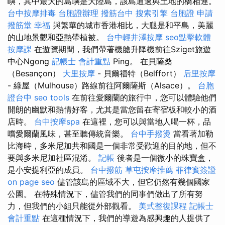
嶼，其中最大的島嶼是大陸島，該島通過與土地的橋相連。
台中按摩排毒
台胞證辦理
撥筋台中
搜索引擎
台胞證 申請
撥筋堂 幸福
與繁華的城市香港相比，大腿是和平島，美麗
的山地景觀和亞熱帶植被。
台中輕井澤按摩
seo點擊軟體
按摩課
在遊覽期間，我們帶著機艙升降機前往Sziget旅遊
中心Ngong
記帳士 會計重點
Ping。 在貝薩桑
（Besançon）
大里按摩
- 貝爾福特（Belffort）
后里按摩
- 綠屋（Mulhouse）路線前往阿爾薩斯（Alsace）。
台胞
證台中
seo tools
在前往愛爾蘭的旅行中，您可以體驗他們
開朗的幽默和熱情好客，尤其是當您留在寄宿板和較小的酒
店時。
台中按摩spa
在這裡，您可以與當地人喝一杯，品
嚐愛爾蘭風味，甚至聽傳統音樂。
台中手撥燙
當看著加勒
比海時，多米尼加共和國是一個非常受歡迎的目的地，但不
要與多米尼加社區混淆。
記帳
後者是一個微小的珠寶盒，
是小安提利亞的成員。
台中撥筋
草屯按摩推薦
菲律賓簽證
on page seo
儘管該島的區域不大，但它仍然有幾個國家
公園。 在特殊情況下，儘管我們的同事們做出了所有努
力，但我們的小組只能從外部觀看。
美式整復課程
記帳士
會計重點
在這種情況下，我們的導遊為感興趣的人提供了