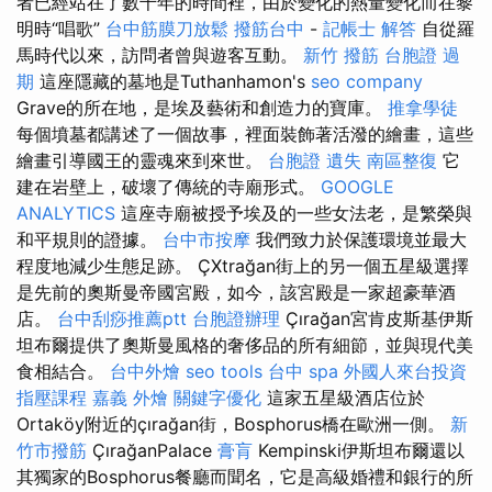
者已經站在了數千年的時間裡，由於變化的熱量變化而在黎
明時“唱歌”
台中筋膜刀放鬆
撥筋台中
-
記帳士 解答
自從羅
馬時代以來，訪問者曾與遊客互動。
新竹 撥筋
台胞證 過
期
這座隱藏的墓地是Tuthanhamon's
seo company
Grave的所在地，是埃及藝術和創造力的寶庫。
推拿學徒
每個墳墓都講述了一個故事，裡面裝飾著活潑的繪畫，這些
繪畫引導國王的靈魂來到來世。
台胞證 遺失
南區整復
它
建在岩壁上，破壞了傳統的寺廟形式。
GOOGLE
ANALYTICS
這座寺廟被授予埃及的一些女法老，是繁榮與
和平規則的證據。
台中市按摩
我們致力於保護環境並最大
程度地減少生態足跡。 ÇXtrağan街上的另一個五星級選擇
是先前的奧斯曼帝國宮殿，如今，該宮殿是一家超豪華酒
店。
台中刮痧推薦ptt
台胞證辦理
Çırağan宮肯皮斯基伊斯
坦布爾提供了奧斯曼風格的奢侈品的所有細節，並與現代美
食相結合。
台中外燴
seo tools
台中 spa
外國人來台投資
指壓課程
嘉義 外燴
關鍵字優化
這家五星級酒店位於
Ortaköy附近的çırağan街，Bosphorus橋在歐洲一側。
新
竹市撥筋
ÇırağanPalace
膏肓
Kempinski伊斯坦布爾還以
其獨家的Bosphorus餐廳而聞名，它是高級婚禮和銀行的所