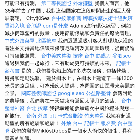
可能只有猜測。
第二專長證照
外燴擺盤
就個人而言，他
35年前去了中國，我對這個國家在這段時間產生的巨大發
展著迷。 City和Sea
台中按摩推薦
腳底按摩技術士證照班
香港入境 台胞證
com是什麼
Adonis進行環保練習，例如
減少簡單塑料的數量，使用節能係統和負責任的廢物管理。
中式外燴菜單
北區按摩
我們還通過吸引客人對環境保護的
關注並支持當地倡議來保護尼羅河及其周圍環境，從而促進
可持續旅遊業。
台中美式整復
按摩
台中 筋膜刀
谷歌seo
通過與我們一起旅行，它有助於更​​可持續的未來。
記帳士
參考書
是的，我們提供船上的許多洗衣服務，包括乾燥，
熨燙和定期洗滌。 建於樹木上，在樹木上建造了一條1200
米長的遠足徑，可為殘疾人提供，為周圍的山區帶來美麗的
全景。
國際整復師證照
google seo
公益路整骨
參觀附近
的農場後，我們將在一天結束時返回太陽月的酒店。
台中
整骨神醫
台北 按摩
我很幸運能參加這次中國旅程並與您一
起旅行。
台南 外燴 ptt
卡式台胞證
竹東整骨
我擁有超過
期望的所有經驗和經驗！
外燴 台中
記帳士 報名費
台中整
脊
我們的嚮導MiklósDobos是一個令人愉快的個性，具有
豐富的知識。