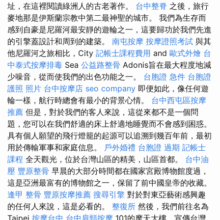
址，在這裡閱讀綠洲人的古老著作。
台中整脊
之後，旅行
麥地那是伊斯蘭宗教中第二最神聖的城市。 我們為生存而
感到自豪是尼羅河最安靜的遊輪之一，這要歸功於我們先進
的引擎蓋設計和周到的建築。
南屯按摩
按摩證照考試
與其
他尼羅河之旅相比，City
記帳士課程費用
and
歐式外燴
台
中泰式按摩排毒
Sea
公益路整骨
Adonis旨在最大程度地減
少噪音，從而使我們的出色功能之一。
台胞證 急件
台胞證
護照 照片
台中按摩店
seo company
即便如此，像任何遊
輪一樣，航行時總會有最小的背景心情。
台中西屯區按摩
推薦
但是，對於我們的客人來說，這從來都不是一個問
題，您可以在我們舒適的床上舒適地睡覺而不會感到困惑。
具有個人願望的飛行燈籠的起源可以追溯到幾百年前，最初
用於傳輸軍事和家庭信息。
戶外婚禮
台胞證 過期
記帳士
課程
全天觀光，位於台灣山區的精美，山區首都。
台中油
壓
豐原整骨
早晨的大部分時間都在國家宮殿博物館度過，
這是亞洲最富有的博物館之一，保留了前中國皇帝的收藏。
逢甲 整骨
豐原按摩推薦
搜尋引擎
對於對東亞藝術感興趣
的任何人來說，這是必看的。
整復所
然後，我們前往名為
Taipei
按摩台中
台中肩頸按摩
101的摩天大樓，宣傳台灣