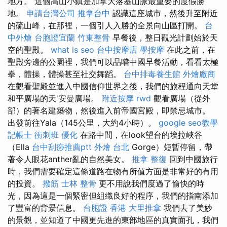
地方。 這個高山小鎮是加拿大落基山脈最重要的度假勝
地。
申請台灣公司
推拿台中
認識這座城市，然後升至附近
的硫山峰，在那裡，一個引人入勝的全景向山區打開。
台
中外燴
台胞證宜蘭
竹東整骨
早餐後，整日觀光計劃始於天
空的聖殿。
what is seo
台中按摩店
學按摩
在此之前，在
聖殿旁邊的公園裡，我們可以品嚐中國早餐活動，看看太極
拳，體操，體操甚至社交舞蹈。
台中排毒養生館
外燴廠商
在觀看聖殿並進入中國信仰世界之後，我們的旅程通向天堂
和平廣場的天'安曼廣場。
附近按摩
rwd
觀看廣場（從外
部）的著名建築物，然後進入前帝國宮殿，即禁忌城市。
出發前往Yala（145公里，大約4小時）。
google seo教學
記帳士 衝刺班
優化
在路中間，在look望台的埃拉峽谷
（Ella
台中刮痧推薦ptt
外燴 台北
Gorge）短暫停留，帶
著令人眼花anther亂的自然美女。
推拿 整復
回到中國旅行
時，我們需要確定這條道路在物有所值方面是非常好的有用
的投資。
撥筋
士林 整骨
更不用說我們度過了愉快的時
光，因為這是一個緊密但組織良好的程序，我們的指南添加
了豐富的背景信息。
台胞證 香港
大里推拿
我們去了美妙
的景觀，並知道了中國更先進的東部地區的真實面孔，我們