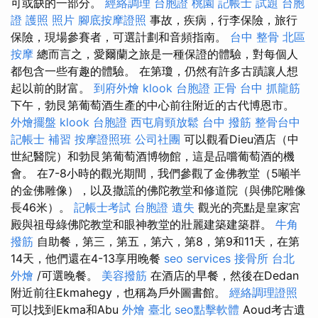
可或缺的一部分。
經絡調理
台胞證 桃園
記帳士 試題
台胞
證 護照 照片
腳底按摩證照
事故，疾病，行李保險，旅行
保險，現場參賽者，可選計劃和音頻指南。
台中 整骨
北區
按摩
總而言之，愛爾蘭之旅是一種保證的體驗，對每個人
都包含一些有趣的體驗。 在第瓊，仍然有許多古蹟讓人想
起以前的財富。
到府外燴
klook 台胞證
正骨
台中 抓龍筋
下午，勃艮第葡萄酒生產的中心前往附近的古代博恩市。
外燴擺盤
klook 台胞證
西屯肩頸放鬆
台中 撥筋
整骨台中
記帳士 補習
按摩證照班
公司社團
可以觀看Dieu酒店（中
世紀醫院）和勃艮第葡萄酒博物館，這是品嚐葡萄酒的機
會。 在7-8小時的觀光期間，我們參觀了金佛教堂（5噸半
的金佛雕像），以及撒謊的佛陀教堂和修道院（與佛陀雕像
長46米）。
記帳士考試
台胞證 遺失
觀光的亮點是皇家宮
殿與祖母綠佛陀教堂和眼神教堂的壯麗建築建築群。
牛角
撥筋
自助餐，第三，第五，第六，第8，第9和11天，在第
14天，他們還在4-13享用晚餐
seo services
接骨所
台北
外燴
/可選晚餐。
美容撥筋
在酒店的早餐，然後在Dedan
附近前往Ekmahegy，也稱為戶外圖書館。
經絡調理證照
可以找到Ekma和Abu
外燴 臺北
seo點擊軟體
Aoud考古遺