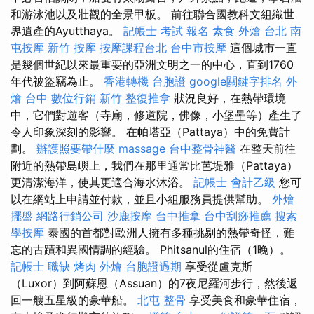
和游泳池以及壯觀的全景甲板。 前往聯合國教科文組織世
界遺產的Ayutthaya。
記帳士 考試 報名
素食 外燴 台北
南
屯按摩
新竹 按摩
按摩課程台北
台中市按摩
這個城市一直
是幾個世紀以來最重要的亞洲文明之一的中心，直到1760
年代被盜竊為止。
香港轉機 台胞證
google關鍵字排名
外
燴 台中
數位行銷
新竹 整復推拿
狀況良好，在熱帶環境
中，它們對遊客（寺廟，修道院，佛像，小堡壘等）產生了
令人印象深刻的影響。 在帕塔亞（Pattaya）中的免費計
劃。
辦護照要帶什麼
massage
台中整骨神醫
在整天前往
附近的熱帶島嶼上，我們在那里通常比芭堤雅（Pattaya）
更清潔海洋，使其更適合海水沐浴。
記帳士 會計乙級
您可
以在網站上申請並付款，並且小組服務員提供幫助。
外燴
擺盤
網路行銷公司
沙鹿按摩
台中推拿
台中刮痧推薦
搜索
學按摩
泰國的首都對歐洲人擁有多種挑剔的熱帶奇怪，難
忘的古蹟和異國情調的經驗。 Phitsanul的住宿（1晚）。
記帳士 職缺
烤肉 外燴
台胞證過期
享受從盧克斯
（Luxor）到阿蘇恩（Assuan）的7夜尼羅河步行，然後返
回一艘五星級的豪華船。
北屯 整骨
享受美食和豪華住宿，