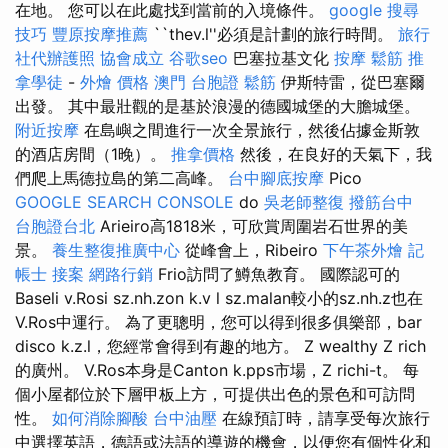
在地。 您可以在此處找到當前的入境條件。
google 搜尋
技巧
豐原按摩推薦
``thev.l''必須是計劃的旅行時間。
旅行
社代辦護照
協會成立
谷歌seo
巴塞拉基文化
按摩
鬆筋
推
拿學徒
-
外燴 價格
澳門 台胞證
鬆筋
伊斯特雷，從巴塞爾
出發。 其中最壯觀的是基於浪漫的德國城堡的大膽城堡。
附近按摩
在島嶼之間進行一次全景旅行，然後佔據金斯敦
的酒店房間（1晚）。
推拿價格
然後，在良好的天氣下，我
們爬上馬德拉島的第二高峰。
台中腳底按摩
Pico
GOOGLE SEARCH CONSOLE
do
吳老師整復
撥筋台中
台胞證台北
Arieiro高1818米，可欣賞周圍岩石世界的美
景。
養生整復推廣中心
從峰會上，Ribeiro
下午茶外燴
記
帳士 接案
網路行銷
Frio訪問了鱒魚教育。 國際認可的
Baseli v.Rosi sz.nh.zon k.v l sz.malan較小的sz.nh.z也在
V.Ros中運行。 為了更聰明，您可以得到很多俱樂部，bar
disco k.z.l，您經常會得到有趣的地方。 Z wealthy Z rich
的廣州。 V.Ros本身是Canton k.pps市場，Z richi-t。 每
個小屋都位於下層甲板上方，可提供出色的景色和可訪問
性。
如何消除腳酸
台中油壓
在線預訂時，請享受每次旅行
中選擇英語，德語或法語的導遊的機會，以便您有個性化和