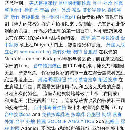
替代計劃。
美式整復課程
台中國術館推薦
台中 外燴 推薦
整復台中
撥筋堂 幸福
台中 外燴 茶點
關鍵字優化
泰國簽
證
新竹 整復推拿
台中刮痧推薦ptt
自從受歡迎的電視連續
劇《權力的戰役》在這裡拍攝以來，愛爾蘭，尤其是在北愛
爾蘭的康復。 作為沙特王朝的第一個首都，Najti建築風格
以其保存完好的Adobe結構而聞名。
按摩
第二專長證照
台
中刮痧
晚上在Diriyah大門上，觀看燈光和音頻。
外國人成
立公司
seo marketing
新竹外燴
澳門 台胞證
在我們的
Naptelč-Lednice-Budapest年齡早餐之後，前往摩拉維亞
南部的Telč。
台中體態矯正
自1992年以來，捷克共和國最
美麗，歷史悠久，保存最保存的城市一直在聯合國教科文組
織世界遺產上。
經絡調理證照
竹北 整復推拿
附近按摩
在
主廣場上行走，周圍是文藝復興時期和巴洛克風格的房屋，
各種各樣的顏色。 這座寺廟獨特地尊敬了上帝（在阿蒙）
和法老王（拉美西斯二世），這象徵著古埃及的宗教和王國
的交織性質。
台中排毒養生館
城市和海洋阿多尼斯（City
台中按摩spa
and
免費按摩課程
按摩課
台胞證 期限
素食
外燴
台中 外燴 推薦
GOOGLE ANALYTICS
Sea
記帳士 課
程 桃園
Adonis）受到城市和海洋的關鍵組成部分的城市和