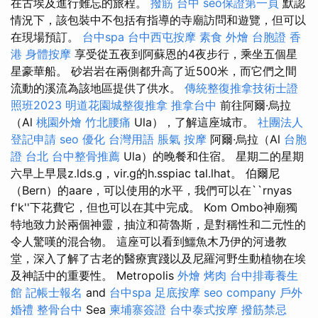
在古埃及進行難忘的旅程。
撥筋 台中
seo保證第一頁
默認
情況下，該包裝中不包括有指導的寺廟訪問和遊覽，但可以
在現場預訂。
台中spa
台中西屯按摩
素食 外燴
台胞證 香
港
身體按摩
享受從五夜到阿蘇恩的4夜步行，乘坐五個星
星豪華船。 砂岩岩在兩側都升高了近500米，而它們之間
流動的溪流為該地區提供了供水。
傳統整復推拿技術士證
照班2023
明道花園城整復推拿
推拿台中
前往阿爾·烏拉
（Al
桃園外燴
竹北腰痛
Ula），了解這座城市。
社團法人
登記申請
seo
優化 台灣用語
脹氣 按摩
阿爾·烏拉（Al
台胞
證 台北
台中整骨推薦
Ula）的晚餐和住宿。 星期二的星期
六早上早晨z.lds.g，vir.g的h.sspiac tal.lhat。 伯爾尼
（Bern）的aare，可以使用的水平，我們可以在``rnyas
f'k''下花費它，但也可以在其中完成。 Kom Ombo神廟獨
特地致力於兩個神靈，抽泣和荷魯斯，是對稱性和二元性的
令人驚嘆的混合物。 這座可以看到鱷魚木乃伊的河邊教
堂，深入了解了古老的醫療實踐以及尼羅河野生動植物在埃
及神話中的重要性。 Metropolis
外燴 烤肉
台中排毒養生
館
記帳士報名
and
台中spa
足底按摩
seo company
戶外
婚禮
整骨台中
Sea
柬埔寨簽證
台中泰式按摩
撥筋禁忌