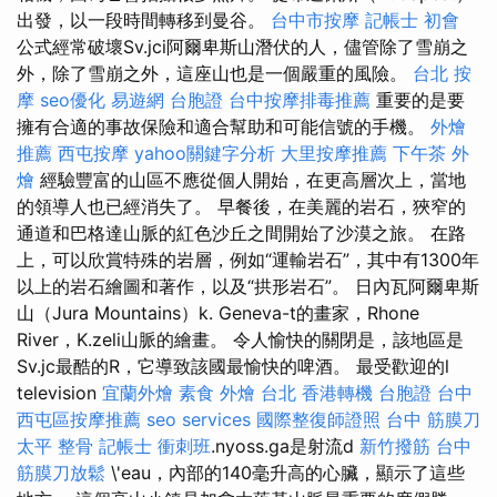
出發，以一段時間轉移到曼谷。
台中市按摩
記帳士 初會
公式經常破壞Sv.jci阿爾卑斯山潛伏的人，儘管除了雪崩之
外，除了雪崩之外，這座山也是一個嚴重的風險。
台北 按
摩
seo優化
易遊網 台胞證
台中按摩排毒推薦
重要的是要
擁有合適的事故保險和適合幫助和可能信號的手機。
外燴
推薦
西屯按摩
yahoo關鍵字分析
大里按摩推薦
下午茶 外
燴
經驗豐富的山區不應從個人開始，在更高層次上，當地
的領導人也已經消失了。 早餐後，在美麗的岩石，狹窄的
通道和巴格達山脈的紅色沙丘之間開始了沙漠之旅。 在路
上，可以欣賞特殊的岩層，例如“運輸岩石”，其中有1300年
以上的岩石繪圖和著作，以及“拱形岩石”。 日內瓦阿爾卑斯
山（Jura Mountains）k. Geneva-t的畫家，Rhone
River，K.zeli山脈的繪畫。 令人愉快的關閉是，該地區是
Sv.jc最酷的R，它導致該國最愉快的啤酒。 最受歡迎的l
television
宜蘭外燴
素食 外燴 台北
香港轉機 台胞證
台中
西屯區按摩推薦
seo services
國際整復師證照
台中 筋膜刀
太平 整骨
記帳士 衝刺班
.nyoss.ga是射流d
新竹撥筋
台中
筋膜刀放鬆
\'eau，內部的140毫升高的心臟，顯示了這些