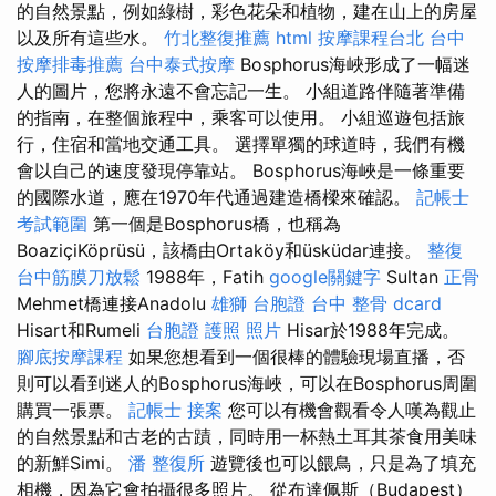
的自然景點，例如綠樹，彩色花朵和植物，建在山上的房屋
以及所有這些水。
竹北整復推薦
html
按摩課程台北
台中
按摩排毒推薦
台中泰式按摩
Bosphorus海峽形成了一幅迷
人的圖片，您將永遠不會忘記一生。 小組道路伴隨著準備
的指南，在整個旅程中，乘客可以使用。 小組巡遊包括旅
行，住宿和當地交通工具。 選擇單獨的球道時，我們有機
會以自己的速度發現停靠站。 Bosphorus海峽是一條重要
的國際水道，應在1970年代通過建造橋樑來確認。
記帳士
考試範圍
第一個是Bosphorus橋，也稱為
BoaziçiKöprüsü，該橋由Ortaköy和üsküdar連接。
整復
台中筋膜刀放鬆
1988年，Fatih
google關鍵字
Sultan
正骨
Mehmet橋連接Anadolu
雄獅 台胞證
台中 整骨 dcard
Hisart和Rumeli
台胞證 護照 照片
Hisar於1988年完成。
腳底按摩課程
如果您想看到一個很棒的體驗現場直播，否
則可以看到迷人的Bosphorus海峽，可以在Bosphorus周圍
購買一張票。
記帳士 接案
您可以有機會觀看令人嘆為觀止
的自然景點和古老的古蹟，同時用一杯熱土耳其茶食用美味
的新鮮Simi。
潘 整復所
遊覽後也可以餵鳥，只是為了填充
相機，因為它會拍攝很多照片。 從布達佩斯（Budapest）