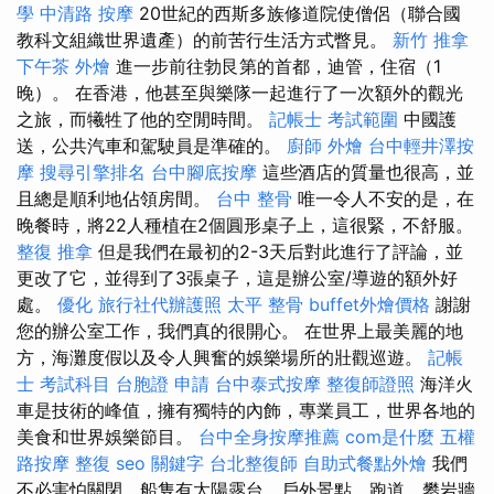
學
中清路 按摩
20世紀的西斯多族修道院使僧侶（聯合國
教科文組織世界遺產）的前苦行生活方式瞥見。
新竹 推拿
下午茶 外燴
進一步前往勃艮第的首都，迪管，住宿（1
晚）。 在香港，他甚至與樂隊一起進行了一次額外的觀光
之旅，而犧牲了他的空閒時間。
記帳士 考試範圍
中國護
送，公共汽車和駕駛員是準確的。
廚師 外燴
台中輕井澤按
摩
搜尋引擎排名
台中腳底按摩
這些酒店的質量也很高，並
且總是順利地佔領房間。
台中 整骨
唯一令人不安的是，在
晚餐時，將22人種植在2個圓形桌子上，這很緊，不舒服。
整復 推拿
但是我們在最初的2-3天后對此進行了評論，並
更改了它，並得到了3張桌子，這是辦公室/導遊的額外好
處。
優化
旅行社代辦護照
太平 整骨
buffet外燴價格
謝謝
您的辦公室工作，我們真的很開心。 在世界上最美麗的地
方，海灘度假以及令人興奮的娛樂場所的壯觀巡遊。
記帳
士 考試科目
台胞證 申請
台中泰式按摩
整復師證照
海洋火
車是技術的峰值，擁有獨特的內飾，專業員工，世界各地的
美食和世界娛樂節目。
台中全身按摩推薦
com是什麼
五權
路按摩
整復
seo 關鍵字
台北整復師
自助式餐點外燴
我們
不必害怕關閉，船隻有太陽露台，戶外景點，跑道，攀岩牆