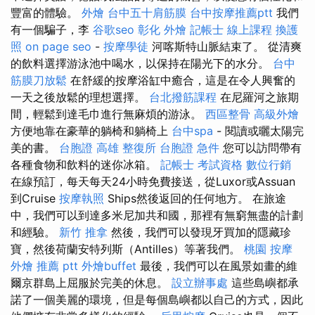
豐富的體驗。
外燴
台中五十肩筋膜
台中按摩推薦ptt
我們
有一個騙子，李
谷歌seo
彰化 外燴
記帳士 線上課程
換護
照
on page seo
-
按摩學徒
河喀斯特山脈結束了。 從清爽
的飲料選擇游泳池中喝水，以保持在陽光下的水分。
台中
筋膜刀放鬆
在舒緩的按摩浴缸中癒合，這是在令人興奮的
一天之後放鬆的理想選擇。
台北撥筋課程
在尼羅河之旅期
間，輕鬆到達毛巾進行無麻煩的游泳。
西區整骨
高級外燴
方便地靠在豪華的躺椅和躺椅上
台中spa
- 閱讀或曬太陽完
美的書。
台胞證 高雄
整復所
台胞證 急件
您可以訪問帶有
各種食物和飲料的迷你冰箱。
記帳士 考試資格
數位行銷
在線預訂，每天每天24小時免費接送，從Luxor或Assuan
到Cruise
按摩執照
Ships然後返回的任何地方。 在旅途
中，我們可以到達多米尼加共和國，那裡有無窮無盡的計劃
和經驗。
新竹 推拿
然後，我們可以發現牙買加的隱藏珍
寶，然後荷蘭安特列斯（Antilles）等著我們。
桃園 按摩
外燴 推薦 ptt
外燴buffet
最後，我們可以在風景如畫的維
爾京群島上屈服於完美的休息。
設立辦事處
這些島嶼都承
諾了一個美麗的環境，但是每個島嶼都以自己的方式，因此