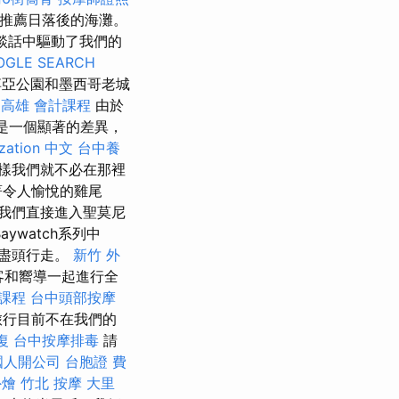
推薦日落後的海灘。
談話中驅動了我們的
OGLE SEARCH
亞公園和墨西哥老城
。
高雄 會計課程
由於
是一個顯著的差異，
ization 中文
台中養
樣我們就不必在那裡
著令人愉悅的雞尾
我們直接進入聖莫尼
ywatch系列中
的盡頭行走。
新竹 外
客和嚮導一起進行全
課程
台中頭部按摩
旅行目前不在我們的
復
台中按摩排毒
請
國人開公司
台胞證 費
外燴
竹北 按摩
大里