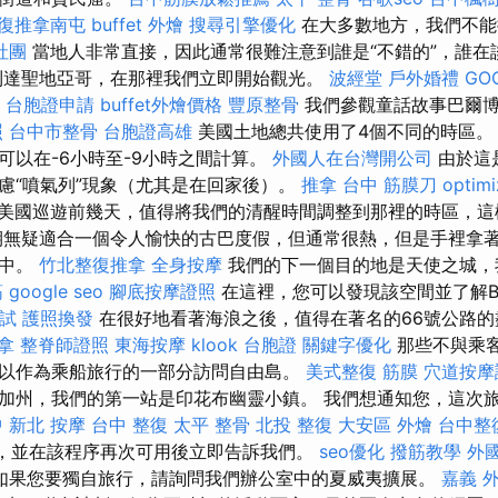
復推拿南屯
buffet 外燴
搜尋引擎優化
在大多數地方，我們不能
社團
當地人非常直接，因此通常很難注意到誰是“不錯的”，誰在
到達聖地亞哥，在那裡我們立即開始觀光。
波經堂
戶外婚禮
GO
台胞證申請
buffet外燴價格
豐原整骨
我們參觀童話故事巴爾博
照
台中市整骨
台胞證高雄
美國土地總共使用了4個不同的時區
可以在-6小時至-9小時之間計算。
外國人在台灣開公司
由於這
慮“噴氣列”現象（尤其是在回家後）。
推拿
台中 筋膜刀
optim
美國巡遊前幾天，值得將我們的清醒時間調整到那裡的時區，這
期無疑適合一個令人愉快的古巴度假，但通常很熱，但是手裡拿
影中。
竹北整復推拿
全身按摩
我們的下一個目的地是天使之城，
筋
google seo
腳底按摩證照
在這裡，您可以發現該空間並了解Ba
試
護照換發
在很好地看著海浪之後，值得在著名的66號公路
拿
整脊師證照
東海按摩
klook 台胞證
關鍵字優化
那些不與乘
以作為乘船旅行的一部分訪問自由島。
美式整復 筋膜
穴道按摩
加州，我們的第一站是印花布幽靈小鎮。 我們想通知您，這次
中
新北 按摩
台中 整復
太平 整骨
北投 整復
大安區 外燴
台中整
鈕，並在該程序再次可用後立即告訴我們。
seo優化
撥筋教學
外
如果您要獨自旅行，請詢問我們辦公室中的夏威夷擴展。
嘉義 