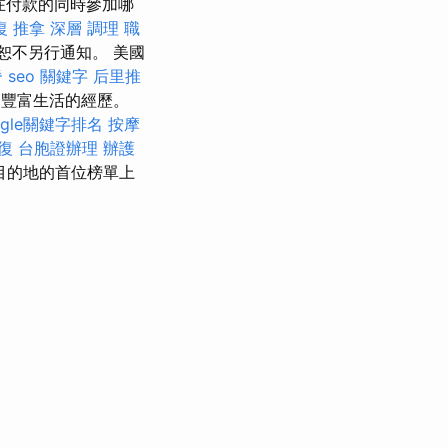
在付款的同時參加哪
復 推拿 深層 調理 職
恕不另行通知。 美國
脊
seo 關鍵字
后里推
豐富生活的經歷。
ogle關鍵字排名
按摩
復
台胞證辦理
辦護
目的地的首位榜單上