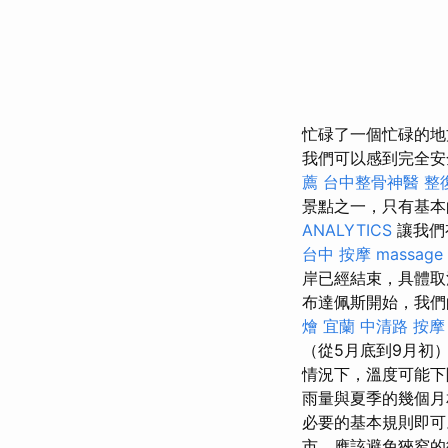
忙碌了一個忙碌的
我們可以感到完全
薦
台中整骨神醫
整
景點之一，只有基
ANALYTICS
讓我們
台中 按摩
massage
岸已經結束，具體取
布達佩斯開始，我們
燴 宜蘭
中清路 按摩
（從5月底到9月初
情況下，溫度可能下
雨量與夏季的幾個月
必要的基本規則即
市，應該避免狹窄