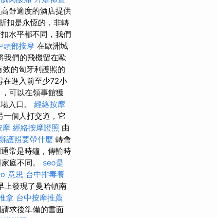
更高舒適度的酒店提供
折扣是永恆的，非轉
扣水平都不同，我們
中頭部按摩
在歐洲城
將我們的飛機留在歐
有效的匈牙利護照的
得在進入前至少72小
），可以在領事館獲
進場入口。
經絡按摩
另一個人打交道，它
按摩
經絡按摩證照
由
辦護照要帶什麼
轉會
通常是時鐘，傳輸時
與家庭不同。
seo是
eo 意思
台中排毒養
早上發現了曼哈頓南
推拿
台中按摩推薦
同請求後準備的書面