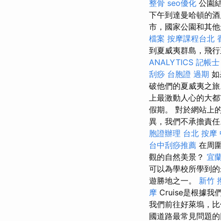
整骨
seo優化
公園結
下午到達曼哈頓的酒
市，國家公園和其他
檔案
按摩課程台北
到夏威夷群島，飛行
ANALYTICS
記帳士
刮痧
台胞證 過期
如
破他們的夏威夷之
上最激動人心的大都
假期。 對於網站上
異，我們不承擔責任
胞證辦理
台北 按摩
台中刮痧推薦
在周圍
觀的自然美景？
宜
可以為學校所學到的
遊勝地之一。
新竹 
摩
Cruise是根
我們前往好萊塢，比
國道路最常見問題