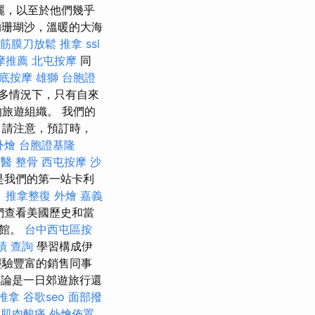
美麗，以至於他們幾乎
的珊瑚沙，溫暖的大海
筋膜刀放鬆
推拿
ssl
摩推薦
北屯按摩
同
底按摩
雄獅 台胞證
多情況下，只有自來
旅遊組織。 我們的
 請注意，預訂時，
外燴
台胞證基隆
中醫 整骨
西屯按摩
沙
是我們的第一站卡利
。
推拿整復
外燴 嘉義
們查看美國歷史和當
念館。
台中西屯區按
績 查詢
學習構成伊
經驗豐富的銷售同事
論是一日郊遊旅行還
推拿
谷歌seo
面部撥
肌肉酸痛
外燴佈置