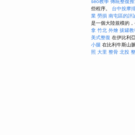
seo教學
傳統整復推
些程序。
台中按摩
業 勞損 南屯區的評
是一個大陸規模的，
拿
竹北 外燴
拔罐教
美式整復
在伊比利
小腿
在比利牛斯山
照
大里 整骨
北投 