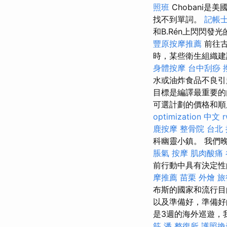
照班
Chobani
找不到單詞。
記帳士
和B.Rén上閃閃發
豐原按摩推薦
前往古
時，某些衛生組織建
身體按摩
台中刮痧
水或油炸食品不良引
目標是編譯最重要的
可選計劃的價格和順
optimization 中文
鹿按摩
整骨院
台北
科幽靈小鎮。 我們
脹氣 按摩
肌肉酸痛
前行動中具有決定性
摩推薦
苗栗 外燴
旅
布斯的國家和流行目
以及準備好，準備
是3週的海外巡遊，
筋
潘 整復所
護照換