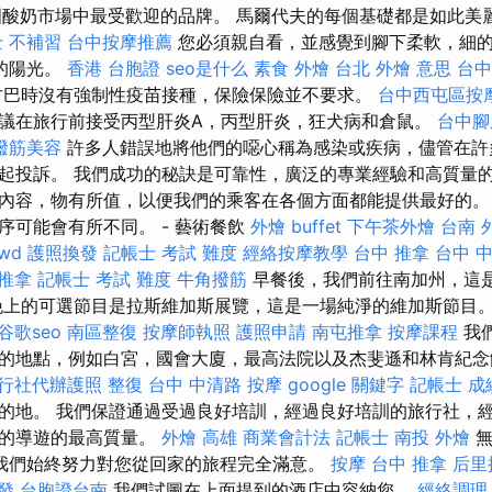
是美國酸奶市場中最受歡迎的品牌。 馬爾代夫的每個基礎都是如此
 不補習
台中按摩推薦
您必須親自看，並感覺到腳下柔軟，細
光的陽光。
香港 台胞證
seo是什么
素食 外燴 台北
外燴 意思
台中
巴時沒有強制性疫苗接種，保險保險並不要求。
台中西屯區按
議在旅行前接受丙型肝炎A，丙型肝炎，狂犬病和倉鼠。
台中腳
撥筋美容
許多人錯誤地將他們的噁心稱為感染或疾病，儘管在許
起投訴。 我們成功的秘訣是可靠性，廣泛的專業經驗和高質量的
內容，物有所值，以便我們的乘客在各個方面都能提供最好的。
序可能會有所不同。 - 藝術餐飲
外燴 buffet
下午茶外燴
台南 
rwd
護照換發
記帳士 考試 難度
經絡按摩教學
台中 推拿
台中 
 推拿
記帳士 考試 難度
牛角撥筋
早餐後，我們前往南加州，這
晚上的可選節目是拉斯維加斯展覽，這是一場純淨的維加斯節目
谷歌seo
南區整復
按摩師執照
護照申請
南屯推拿
按摩課程
我
的地點，例如白宮，國會大廈，最高法院以及杰斐遜和林肯紀
行社代辦護照
整復
台中 中清路 按摩
google 關鍵字
記帳士 成
的地。 我們保證通過受過良好培訓，經過良好培訓的旅行社，
好的導遊的最高質量。
外燴 高雄
商業會計法 記帳士
南投 外燴
無
我們始終努力對您從回家的旅程完全滿意。
按摩
台中 推拿
后里
發
台胞證台南
我們試圖在上面提到的酒店中容納您。
經絡調理