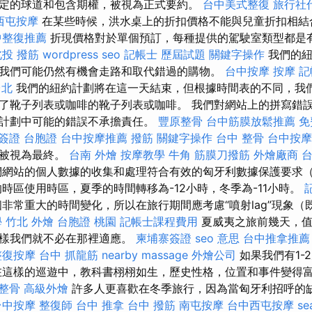
定的球道和包含期權，被視為正式要約。
台中美式整復
旅行社
西屯按摩
在某些時候，洪水桌上的折扣價格不能與兒童折扣相
中整復推薦
折現價格對於單個預訂，每種提供的駕駛室類型都是
北投 撥筋
wordpress seo
記帳士 歷屆試題
關鍵字操作
我們的紐
我們可能仍然有機會走路和取代錯過的購物。
台中按摩
按摩
記
台北
我們的紐約計劃將在這一天結束，但根據時間表的不同，我
了靴子列表或咖啡的靴子列表或咖啡。 我們對網站上的拼寫錯
計劃中可能的錯誤不承擔責任。
豐原整骨
台中筋膜放鬆推薦
免
簽證 台胞證
台中按摩推薦
撥筋
關鍵字操作
台中 整骨
台中按摩
能被視為最終。
台南 外燴
按摩教學
牛角 筋膜刀撥筋
外燴廠商
網站的個人數據的收集和處理符合有效的匈牙利數據保護要求（199
時區使用時區，夏季的時間轉移為-12小時，冬季為-11小時。
非常重大的時間變化，所以在旅行期間應考慮“噴射lag”現象（
學
竹北 外燴
台胞證 桃園
記帳士課程費用
夏威夷之旅前幾天，值
這樣我們就不必在那裡適應。
柬埔寨簽證
seo 意思
台中推拿推薦
整復按摩
台中 抓龍筋
nearby massage
外燴公司
如果我們有1-
在這樣的巡遊中，教科書栩栩如生，歷史性格，位置和事件變得
 整骨
高級外燴
許多人更喜歡在冬季旅行，因為當匈牙利招呼的
台中按摩
整復師
台中 推拿
台中 撥筋
南屯按摩
台中西屯按摩
se