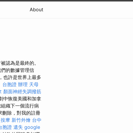
About
才被認為是最終的。
我們的數據管理信
里，也許是世界上最多
。
台胞證 辦理
天母
拿
顏面神經失調撥筋
劃中恢復美國和加拿
您組織下一個流行病
求刪除，對我的註冊
 按摩
新竹外燴
台中
台胞證 遺失
google