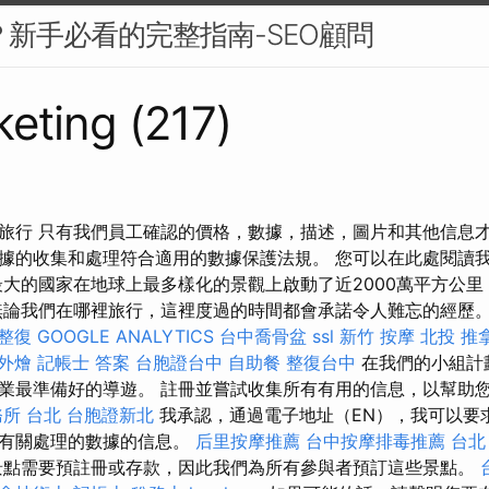
麼？新手必看的完整指南-SEO顧問
eting (217)
旅行 只有我們員工確認的價格，數據，描述，圖片和其他信息
據的收集和處理符合適用的數據保護法規。 您可以在此處閱讀
最大的國家在地球上最多樣化的景觀上啟動了近2000萬平方公
無論我們在哪裡旅行，這裡度過的時間都會承諾令人難忘的經歷
 整復
GOOGLE ANALYTICS
台中喬骨盆
ssl
新竹 按摩
北投 推
外燴
記帳士 答案
台胞證台中
自助餐
整復台中
在我們的小組計
業最準備好的導遊。 註冊並嘗試收集所有有用的信息，以幫助
所 台北
台胞證新北
我承認，通過電子地址（EN），我可以要
及有關處理的數據的信息。
后里按摩推薦
台中按摩排毒推薦
台北
點需要預註冊或存款，因此我們為所有參與者預訂這些景點。