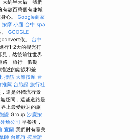
 大約半天后，我們
擁有數百萬個有趣城
鬆身心。
Google商家
a
按摩 小腿
台中 spa
站。
GOOGLE
onvert依。
台中
行1-2天的觀光打
再見，然後前往世界
道路，旅行，假期，
和描述的錯誤和差
北 撥筋
大雅按摩
台
燴推薦
台胞證 旅行社
趣，還是外國流行景
無疑問，這些道路是
世界上最受歡迎的旅
胞證
Group
沙鹿按
外燴公司
早餐後，
燴 宜蘭
我們對有關美
拿師
台胞證
按摩證