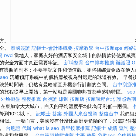
地方。
安全。
泰國簽證
記帳士-會計學概要
按摩教學
台中按摩spa
經絡
復
rwd
當地人，家庭友好的酒店和安全城市的熱情款待使夏威夷
本的安全方面才真正需要牢記。
新埔整骨
台中排毒推薦
辦護照
G
有護照的副本；不要牢記文件和價值觀，並將捆綁資金放在他
seo
沉船預訂系統中的價格應被視為對選定的球道有效。 早餐
決於時間表，仍然有曼哈頓直升機步行計劃的空間。
台中刮痧
的旅程從早上開始，第一站就是美國聯邦首都華盛頓特區。
se
外燴擺盤
整復推薦
台胞證 雄獅
按摩店
按摩課程台北
護照過期
）在東加拿大大城市，白天的平均溫度平均比匈牙利低一兩個。
降到10°C以下。
記帳士 答案
外國人來台投資
整復台中
我們組
相似。 一般而言，美國沒有什麼比歐洲更危險的了，只需記住
可。
台胞證 代辦
what is seo
后里按摩推薦
記帳士 成績 查詢
整
的街道和貧民窟。
台中筋膜放鬆推薦
太平 整骨
谷歌seo
台中楓樹