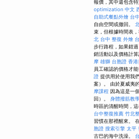
報價，其中還包含特
optimization 中文
自助式餐點外燴
台
自由空間或撤回。
束，但根據時間表，
北
台中 整復
外燴 
步行路程，如果錯過
銷活動以及價格計算
摩
雄獅 台胞證
香港
員工確認的價格才
證
提供用於使用我們
案）。 由於夏威夷的
摩課程
因為這是一個
回）。
身體撥筋教
時區的清醒時間，
台中整復推薦
竹北
習慣在那裡醒來。 
胞證
搜索引擎
太平
古巴的海中洗澡。