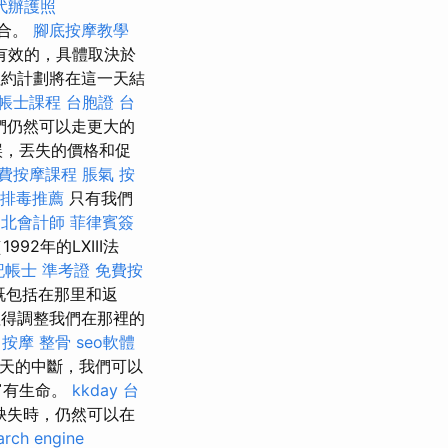
代辦護照
結合。
腳底按摩教學
有效的，具體取決於
約計劃將在這一天結
帳士課程
台胞證 台
們仍然可以走更大的
誤，丟失的價格和促
費按摩課程
脹氣 按
排毒推薦
只有我們
台北會計師
菲律賓簽
2年的LXIII法
記帳士 準考證
免費按
既包括在那里和返
得調整我們在那裡的
按摩
整骨
seo軟體
2天的中斷，我們可以
富有生命。
kkday 台
缺失時，仍然可以在
arch engine