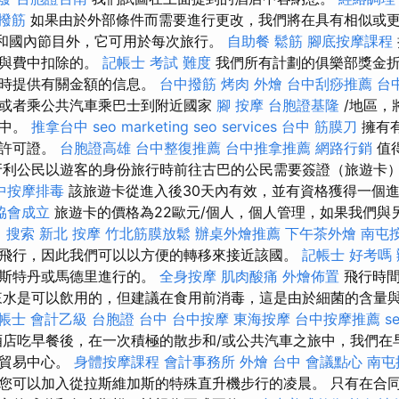
 撥筋
如果由於外部條件而需要進行更改，我們將在具有相似或
日和國內節目外，它可用於每次旅行。
自助餐
鬆筋
腳底按摩課程
參與費中扣除的。
記帳士 考試 難度
我們所有計劃的俱樂部獎金折
行時提供有關金額的信息。
台中撥筋
烤肉 外燴
台中刮痧推薦
台
或者乘公共汽車乘巴士到附近國家
腳 按摩
台胞證基隆
/地區，
觀中。
推拿台中
seo marketing
seo services
台中 筋膜刀
擁有
門許可證。
台胞證高雄
台中整復推薦
台中推拿推薦
網路行銷
值
牙利公民以遊客的身份旅行時前往古巴的公民需要簽證（旅遊卡
中按摩排毒
該旅遊卡從進入後30天內有效，並有資格獲得一個
協會成立
旅遊卡的價格為22歐元/個人，個人管理，如果我們與
。
搜索
新北 按摩
竹北筋膜放鬆
辦桌外燴推薦
下午茶外燴
南屯
飛行，因此我們可以以方便的轉移來接近該國。
記帳士 好考嗎
姆斯特丹或馬德里進行的。
全身按摩
肌肉酸痛
外燴佈置
飛行時間
來水是可以飲用的，但建議在食用前消毒，這是由於細菌的含量
帳士 會計乙級
台胞證 台中
台中按摩
東海按摩
台中按摩推薦
s
店吃早餐後，在一次積極的散步和/或公共汽車之旅中，我們在
界貿易中心。
身體按摩課程
會計事務所
外燴 台中
會議點心
南屯
您可以加入從拉斯維加斯的特殊直升機步行的凌晨。 只有在合