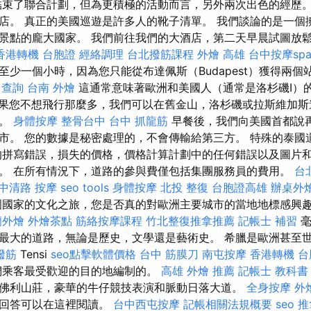
束了聯合計劃，但為更積極的活動而言，另外兩次出色的經歷。
店。 真正的美國巡遊是許多人的靴子清單。 我們談論的是一個
景點的龐大國家。 我們前往我們的大酒店，第二天早晨試圖放
香港轉機 台胞證
經絡調理
台北撥筋課程
外燴 高雄
台中按摩sp
至少一個小時，因為您只能從布達佩斯（Budapest）獲得兩個
 查詢
台南 外燴
這通常意味著歐洲和美國人（通常是洛杉磯I）的c
果您不想飛行那麼多，我們可以在舊金山，洛杉磯或拉斯維加斯進
旅。
身體按摩
整骨台中
台中 抓龍筋
早餐後，我們向美國首都說
市。 您的數據是秘密處理的，不會傳輸給第三方。 特殊的泰國
的拼寫錯誤，損失的價格，價格計算計劃中的任何錯誤以及圖片
。 在所有情況下，道路的參與費僅包括集團服務員的費用。
台
中清路 按摩
seo tools
身體按摩
北投 整復
台胞證高雄
辦桌外
國家的文化之旅，您是否真的對歐洲主要城市的當地地標感興
蘭外燴
外燴茶點
筋絡按摩課程
竹北整復推拿推薦
記帳士 補習
毫
最大的道路，無論是歷史，文學還是藝術史。 希臘是歐洲甚至
撥筋
Tensi
seo點擊軟體價格
台中 筋膜刀
南屯按摩
香港轉機 台
據我們乘客最受歡迎的目的地編制的。
高雄 外燴 推薦
記帳士 教科書
佛利山莊，豪華的牛仔競技表演和脈動日落大道。
全身按摩
外
的回答可以在這裡閱讀。
台中西屯按摩
記帳相關法規概要
seo
推