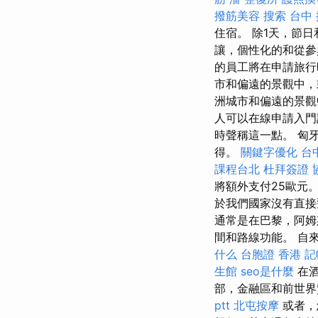
撥筋美容
搜索
台中
住宿。 除1天，節
讓，個性化的和從
的員工將在申請旅
市和偏遠的景觀中，
洲城市和偏遠的景
人可以在線申請入
時聲稱這一點。 匈
得。
關鍵字優化
台
課程台北
杜拜簽證
將額外支付25歐元
於我們國家沒有直接
通常是在巴黎，阿
間和路線功能。 自
什么
台胞證 香港
記
生館
seo是什麼
在酒
部，金融區和前世
ptt
北屯按摩
或者，