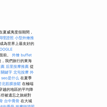
在夏威夷度假期間，
調理證照
小型外燴推
成為世界上最友好的
OOGLE
人面前。
外燴 buffet
後，我們旅行的東海
推薦
后里按摩推薦
從
o 關鍵字
北屯按摩
外
seo是什么
在夏季
竹北筋膜放鬆
在極端
穿越的地區的平均降
某些被遺忘之旅絕對
骨
台中喬骨
在大城
6街喬骨
按摩師證照