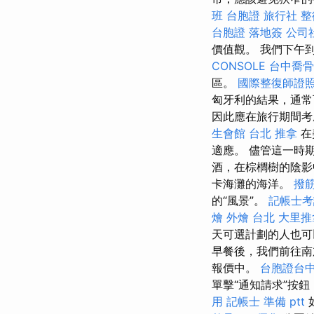
班
台胞證 旅行社
整
台胞證 落地簽
公司
價值觀。 我們下午
CONSOLE
台中喬骨
區。
國際整復師證
匈牙利的結果，通常
因此應在旅行期間考
生會館
台北 推拿
在
適應。 儘管這一時
酒，在棕櫚樹的陰
卡海灘的海洋。
撥
的“風景”。
記帳士考
燴
外燴 台北
大里推
天可選計劃的人也可
早餐後，我們前往南
報價中。
台胞證台
單擊“通知請求”按
用
記帳士 準備 ptt