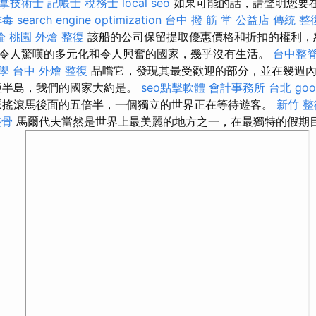
拿技術士
記帳士 稅務士
local seo
如果可能的話，請聲明您要
排毒
search engine optimization
台中 撥 筋 堂 公益店 傳統 整
論
桃園 外燴
整復
該船的公司保留提取優惠價格和折扣的權利，
令人驚嘆的多元化和令人興奮的國家，幾乎沒有生活。
台中整
學
台中 外燴
整復
品嚐它，發現其最受歡迎的部分，並在幾週內
亞半島，我們的國家大約是。
seo點擊軟體
會計事務所 台北
go
脈搖滾馬後面的五倍半，一個獨立的世界正在等待遊客。
新竹 整
整骨
馬爾代夫當然是世界上最美麗的地方之一，在最獨特的假期