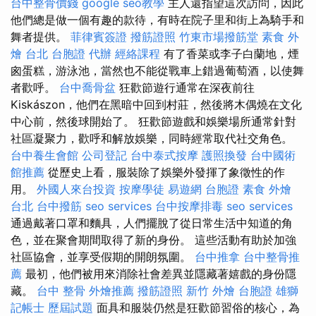
台中整骨價錢
google seo教學
主人還指望這次訪問，因此
他們總是做一個有趣的款待，有時在院子里和街上為騎手和
舞者提供。
菲律賓簽證
撥筋證照
竹東市場撥筋堂
素食 外
燴 台北
台胞證 代辦
經絡課程
有了香菜或李子白蘭地，煙
囪蛋糕，游泳池，當然也不能從戰車上錯過葡萄酒，以使舞
者歡呼。
台中喬骨盆
狂歡節遊行通常在深夜前往
Kiskászon，他們在黑暗中回到村莊，然後將木偶燒在文化
中心前，然後球開始了。 狂歡節遊戲​​和娛樂場所通常針對
社區凝聚力，歡呼和解放娛樂，同時經常取代社交角色。
台中養生會館
公司登記
台中泰式按摩
護照換發
台中國術
館推薦
從歷史上看，服裝除了娛樂外發揮了象徵性的作
用。
外國人來台投資
按摩學徒
易遊網 台胞證
素食 外燴
台北
台中撥筋
seo services
台中按摩排毒
seo services
通過戴著口罩和麵具，人們擺脫了從日常生活中知道的角
色，並在聚會期間取得了新的身份。 這些活動有助於加強
社區協會，並享受假期的開朗氛圍。
台中推拿
台中整骨推
薦
最初，他們被用來消除社會差異並隱藏著嬉戲的身份隱
藏。
台中 整骨
外燴推薦
撥筋證照
新竹 外燴
台胞證 雄獅
記帳士 歷屆試題
面具和服裝仍然是狂歡節習俗的核心，為