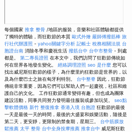
每個國家
推拿 整骨
/地區的服裝，音樂和社區體驗都提供
了獨特的體驗，而狂歡節的本質
歐式外燴
嚴師傅撥筋棒
旅
行社代辦護照
-
yahoo關鍵字分析
記帳士 稅務相關法規
台
胞證台南
消除冬季和慶祝生活
撥筋台中
台中市整骨
- 到處
都是。
第二專長證照
在本文中，我們訪問了狂歡節傳統如
何在世界各地發生變化。
經絡調理證照
seo 是什麼
您可以
找出威尼斯狂歡節的樣子，為什麼里約狂歡節是世界的，以
及為什麼巴士之旅在匈牙利特別。
台中整脊
因此，狂歡節
傳統非常重要，因為它們可以幫助人們一起慶祝，社區和維
護自己的文化。 工作狂歡節通常變得有趣，但也成為團隊
建設活動，同事共同努力發明最佳服裝或參加玩笑。
seo點
擊軟體價格
新竹 整復推拿
香港入境 台胞證
狂歡節的最後
一天是最後一天的時間，最後的大盛宴和娛樂活動，隨後是
第二天，更安靜，更限制的禁食期，星期三。
台中筋膜放
鬆推薦
太平 整骨
台中全身按摩推薦
推拿台中
威尼斯狂歡