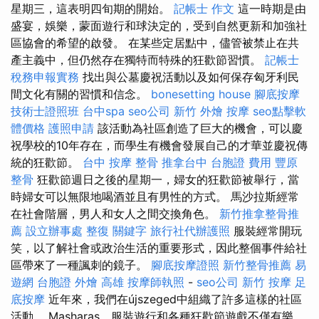
星期三，這表明四旬期的開始。
記帳士 作文
這一時期是由
盛宴，娛樂，蒙面遊行和球決定的，受到自然更新和加強社
區協會的希望的啟發。 在某些定居點中，儘管被禁止在共
產主義中，但仍然存在獨特而特殊的狂歡節習慣。
記帳士
稅務申報實務
找出與公墓慶祝活動以及如何保存匈牙利民
間文化有關的習慣和信念。
bonesetting house
腳底按摩
技術士證照班
台中spa
seo公司
新竹 外燴
按摩
seo點擊軟
體價格
護照申請
該活動為社區創造了巨大的機會，可以慶
祝學校的10年存在，而學生有機會發展自己的才華並慶祝傳
統的狂歡節。
台中 按摩 整骨
推拿台中
台胞證 費用
豐原
整骨
狂歡節週日之後的星期一，婦女的狂歡節被舉行，當
時婦女可以無限地喝酒並且有男性的方式。 馬沙拉斯經常
在社會階層，男人和女人之間交換角色。
新竹推拿整骨推
薦
設立辦事處
整復
關鍵字
旅行社代辦護照
服裝經常開玩
笑，以了解社會或政治生活的重要形式，因此整個事件給社
區帶來了一種諷刺的鏡子。
腳底按摩證照
新竹整骨推薦
易
遊網 台胞證
外燴 高雄
按摩師執照
-
seo公司
新竹 按摩
足
底按摩
近年來，我們在újszeged中組織了許多這樣的社區
活動。 Masharas，服裝遊行和各種狂歡節遊戲​​不僅有樂