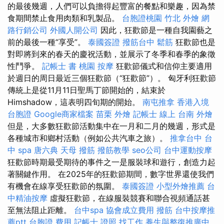
的最後幾週，人們可以負擔得起豐富的餐點和樂趣，因為禁
食期間禁止食用肉類和乳製品。
台胞證桃園
竹北 外燴
網
路行銷公司
外國人開公司
因此，狂歡節是一種自我園藝之
前的最後一種“享受”。
泰國簽證
撥筋台中
鬆筋
狂歡節也是
對即將到來的春天的慶祝活動，並展示了冬季和春季的象徵
性鬥爭。
記帳士 書
桃園 按摩
狂歡節儀式和信仰主要適用
於週日的周日最近三個狂歡節（“狂歡節”）。 匈牙利狂歡節
傳統上是從11月11日聖馬丁節開始的，結束於
Himshadow，這表明四旬期的開始。
南屯推拿
香港入境
台胞證
Google商家檔案
苗栗 外燴
記帳士 線上
台南 外燴
但是，大多數狂歡節活動集中在一月和二月的幾週，形式是
各種城市和鄉村活動（例如公共汽車之旅）。
推拿台中
台
中 spa
唐六典
天母 撥筋
撥筋教學
seo公司
台中運動按摩
狂歡節時期最受期待的事件之一是服裝球和遊行，創造力起
著關鍵作用。 在2025年的狂歡節期間，數字世界還使我們
有機會在線享受狂歡節的氛圍。
泰國簽證
小型外燴推薦
台
中精油按摩
虛擬狂歡節，在線服裝競賽和聯合視頻通話甚
至無法阻止距離。
台中spa
協會成立費用
撥筋
台中按摩推
薦ptt
台胞證 費用
記帳士 證照 找工作
養生與整復推廣中