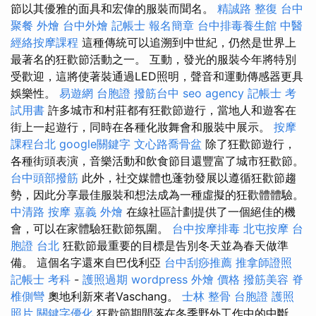
節以其優雅的面具和宏偉的服裝而聞名。
精誠路 整復 台中
聚餐 外燴
台中外燴
記帳士 報名簡章
台中排毒養生館
中醫
經絡按摩課程
這種傳統可以追溯到中世紀，仍然是世界上
最著名的狂歡節活動之一。 互動，發光的服裝今年將特別
受歡迎，這將使著裝通過LED照明，聲音和運動傳感器更具
娛樂性。
易遊網 台胞證
撥筋台中
seo agency
記帳士 考
試用書
許多城市和村莊都有狂歡節遊行，當地人和遊客在
街上一起遊行，同時在各種化妝舞會和服裝中展示。
按摩
課程台北
google關鍵字
文心路喬骨盆
除了狂歡節遊行，
各種街頭表演，音樂活動和飲食節目還豐富了城市狂歡節。
台中頭部撥筋
此外，社交媒體也蓬勃發展以遵循狂歡節趨
勢，因此分享最佳服裝和想法成為一種虛擬的狂歡體體驗。
中清路 按摩
嘉義 外燴
在線社區計劃提供了一個絕佳的機
會，可以在家體驗狂歡節氛圍。
台中按摩排毒
北屯按摩
台
胞證 台北
狂歡節最重要的目標是告別冬天並為春天做準
備。 這個名字還來自巴伐利亞
台中刮痧推薦
推拿師證照
記帳士 考科
-
護照過期
wordpress
外燴 價格
撥筋美容
脊
椎側彎
奧地利新來者Vaschang。
士林 整骨
台胞證 護照
照片
關鍵字優化
狂歡節期間落在冬季野外工作中的中斷，