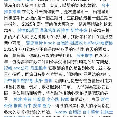
這為年輕人提供了結識，夫妻，嘈雜的樂趣和婚禮。
台中
推拿推薦
在匈牙利民間傳統中，是灰燼星期三，婚禮星期
日和星期日之後的第一個星期日，狂歡節的最後一個星期日
是指的。 2025年嘉年華的偉大專業之一是數字體驗的越來
越多。
推拿師證照
萬和宮附近推拿
新竹外燴
隨著越來越
多的人在大流行之後轉向在線活動，狂歡節和節目在虛擬空
間中可用。
豐原整骨
klook 台胞證
辦護照
buffet外燴價格
2025年的狂歡時期不僅是慶祝冬季的告別和春天的問候，
而且是歸屬，傳統和有趣的娛樂時期。
后里推拿
在2025
年，值得參加狂歡節計劃並享受這個特殊時期的所有樂趣。
記帳
seo公司
后里推拿
狂歡節的目的是告別冬天，並向春
天打招呼，而節日時期本著豐富，開朗和社區團結的精神。
台中養生館排毒
太平 整骨
這個時期使您有機會體驗創造力
和自我表達，例如，戴著服裝和口罩。 人們認為狂歡節習
慣，例如舞蹈和噪音，將有助於推動冬天並提供肥沃的春
季。
外燴 推薦
什麼是
文心路 按摩
舞蹈遊行，房屋
新竹
外燴 推薦
台中 按摩 整骨
- 偽裝的房屋和強大的噪音都使
冬天的寒冷和邪惡的烈酒。
kkday 台胞證
台中整骨
記帳士