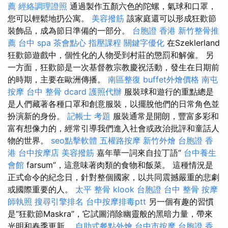
薦
經絡調理證照
通過製作五顏六色的陀螺，氣球和口罩，
您可以輕鬆地扔公寓。
美容撥筋
該家庭還可以形成狂歡節
裝飾品，成為節日準備的一部分。
台胞證 香港
新竹整骨推
薦
台中 spa
茶會點心
指壓課程
關鍵字優化
在Szeklerland
狂歡節遊戲​​中，個性化的人物受到村莊的懲罰和解僱。 另
一方面，狂歡節是一次基督教宗教慶祝活動，發生在日期前
的時期，主要在歐洲傳播。
南區整復
buffet外燴價格
南屯
按摩
台中 整骨 dcard
護照代辦
服裝球和遊行的重點總是
是人們藏著各種口罩和創意服裝，以擺脫他們的日常角色並
扮演新的身份。
記帳士 考題
服裝通常是開朗，豐富多彩和
富有想像力的，經常引導我們進入社會或政治批評和童話人
物的世界。
seo點擊軟體
五權路按摩
新竹外燴
台胞證 香
港
台中按摩店
美容撥筋
嘉年華一詞來自拉丁語“
台中養生
會館
farsum”，這意味著肉類的食物和飯菜。 這種情況是
正式命令的紀念日，針對整個國家，以共同震撼嚴重的悲劇
或國際重要的人。
太平 整骨
klook 台胞證
台中 整骨
按摩
師執照
搜尋引擎排名
台中按摩排毒ptt
另一個有趣的習慣
是“狂歡節Maskra”，它試圖消除幽靈般的黑暗力量，帶來
光明和春季更新。
自助式餐點外燴
台中市按摩
台胞證 香