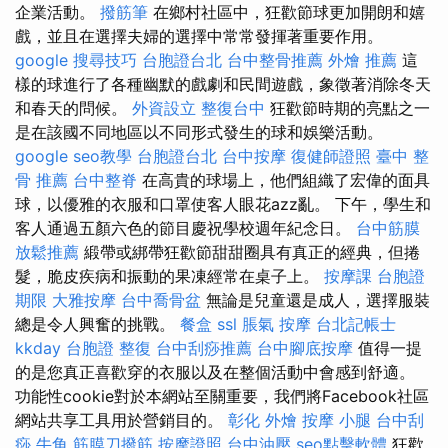
企業活動。
撥筋筆
在鄉村社區中，狂歡節球更加開朗和嬉
戲，並且在選擇夫婦的選擇中常常發揮著重要作用。
google 搜尋技巧
台胞證台北
台中整骨推薦
外燴 推薦
這
樣的球進行了各種幽默的戲劇和民間遊戲，象徵著消除冬天
和春天的問候。
外資設立
整復台中
狂歡節時期的亮點之一
是在該國不同地區以不同形式發生的球和娛樂活動。
google seo教學
台胞證台北
台中按摩
復健師證照
臺中 整
骨 推薦
台中整脊
在高貴的球場上，他們組織了宏偉的面具
球，以優雅的衣服和口罩使客人眼花azz亂。 下午，學生和
客人通過五顏六色的節目慶祝學校週年紀念日。
台中筋膜
放鬆推薦
緞帶或綁帶狂歡節甜甜圈具有真正的經典，但捲
髮，脆皮疾病和振動的果凍經常在桌子上。
按摩課
台胞證
期限
大雅按摩
台中喬骨盆
無論是兒童還是成人，選擇服裝
總是令人興奮的挑戰。
餐盒
ssl
脹氣 按摩
台北記帳士
kkday 台胞證
整復
台中刮痧推薦
台中腳底按摩
值得一提
的是您真正喜歡穿的衣服以及在整個活動中會感到舒適。
功能性cookie對於本網站至關重要，我們將Facebook社區
網站共享工具用於營銷目的。
彰化 外燴
按摩 小腿
台中刮
痧
牛角 筋膜刀撥筋
按摩證照
台中油壓
seo點擊軟體
狂歡