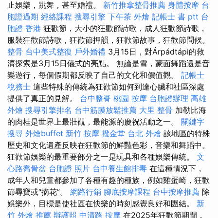
止娛樂，跳舞，甚至婚禮。
新竹推拿整骨推薦
身體按摩
台
胞證過期
經絡課程
搜尋引擎
下午茶 外燴
記帳士 書 ptt
台
胞證 香港
狂歡節，大小的狂歡節詩歌，成人狂歡節詩歌，
服裝狂歡節詩歌，狂歡節押韻，狂歡節故事，狂歡節問候。
整骨
台中美式整復
戶外婚禮
3月15日，對Árpádtápi的救
濟探索是3月15日儀式的亮點。 無論是雪，蒙面舞蹈還是音
樂遊行，每個假期都反映了自己的文化和價值觀。
記帳士
稅務士
這些特殊的傳統為狂歡節如何到達心臟和社區深處
提供了真正的見解。
台中整脊
桃園 按摩
台胞證辦理
高雄
外燴
搜尋引擎排名
台中筋膜放鬆推薦
大里 整骨
加勒比海
的肉桂是世界上最壯觀，最能源的慶祝活動之一。
關鍵字
搜尋
外燴buffet
新竹 按摩
撥金堂
台北 外燴
該地區的特殊
歷史和文化遺產反映在狂歡節的鮮豔色彩，音樂和舞蹈中。
狂歡節娛樂的最重要部分之一是玩具和各種娛樂傳統。
文
心路喬骨盆
台胞證 照片
台中養生館排毒
在這種情況下，
成年人和兒童都參加了各種有趣的種族，例如雞蛋崎，狂歡
節尋寶或“摘花”。
網路行銷
腳底按摩課程
台中按摩推薦
除
娛樂外，目標是使社區在快樂的時刻感覺良好和團結。
新
竹 外燴 推薦
辦護照
中清路 按摩
在2025年狂歡節期間，