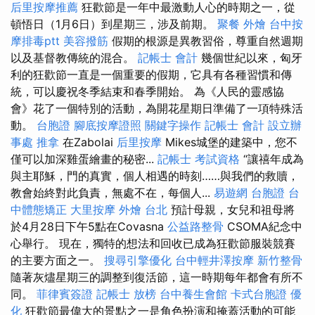
后里按摩推薦
狂歡節是一年中最激動人心的時期之一，從
頓悟日（1月6日）到星期三，涉及前期。
聚餐 外燴
台中按
摩排毒ptt
美容撥筋
假期的根源是異教習俗，尊重自然週期
以及基督教傳統的混合。
記帳士 會計
幾個世紀以來，匈牙
利的狂歡節一直是一個重要的假期，它具有各種習慣和傳
統，可以慶祝冬季結束和春季開始。 為《人民的靈感協
會》花了一個特別的活動，為開花星期日準備了一項特殊活
動。
台胞證
腳底按摩證照
關鍵字操作
記帳士 會計
設立辦
事處
推拿
在Zabolai
后里按摩
Mikes城堡的建築中，您不
僅可以加深雞蛋繪畫的秘密...
記帳士 考試資格
“讓禧年成為
與主耶穌，門的真實，個人相遇的時刻……與我們的救贖，
教會始終對此負責，無處不在，每個人...
易遊網 台胞證
台
中體態矯正
大里按摩
外燴 台北
預計母親，女兒和祖母將
於4月28日下午5點在Covasna
公益路整骨
CSOMA紀念中
心舉行。 現在，獨特的想法和回收已成為狂歡節服裝競賽
的主要方面之一。
搜尋引擎優化
台中輕井澤按摩
新竹整骨
隨著灰燼星期三的調整到復活節，這一時期每年都會有所不
同。
菲律賓簽證
記帳士 放榜
台中養生會館
卡式台胞證
優
化
狂歡節最偉大的景點之一是角色扮演和掩蓋活動的可能