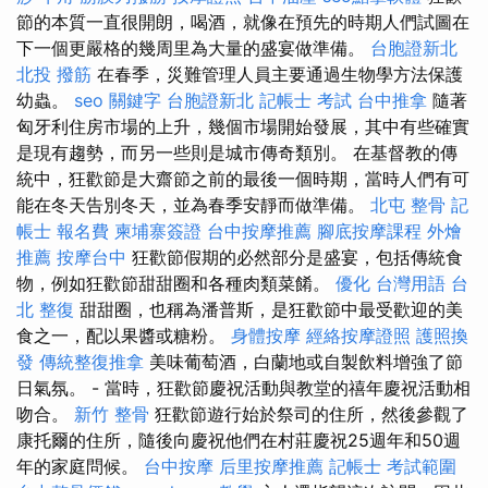
節的本質一直很開朗，喝酒，就像在預先的時期人們試圖在
下一個更嚴格的幾周里為大量的盛宴做準備。
台胞證新北
北投 撥筋
在春季，災難管理人員主要通過生物學方法保護
幼蟲。
seo 關鍵字
台胞證新北
記帳士 考試
台中推拿
隨著
匈牙利住房市場的上升，幾個市場開始發展，其中有些確實
是現有趨勢，而另一些則是城市傳奇類別。 在基督教的傳
統中，狂歡節是大齋節之前的最後一個時期，當時人們有可
能在冬天告別冬天，並為春季安靜而做準備。
北屯 整骨
記
帳士 報名費
柬埔寨簽證
台中按摩推薦
腳底按摩課程
外燴
推薦
按摩台中
狂歡節假期的必然部分是盛宴，包括傳統食
物，例如狂歡節甜甜圈和各種肉類菜餚。
優化 台灣用語
台
北 整復
甜甜圈，也稱為潘普斯，是狂歡節中最受歡迎的美
食之一，配以果醬或糖粉。
身體按摩
經絡按摩證照
護照換
發
傳統整復推拿
美味葡萄酒，白蘭地或自製飲料增強了節
日氣氛。 - 當時，狂歡節慶祝活動與教堂的禧年慶祝活動相
吻合。
新竹 整骨
狂歡節遊行始於祭司的住所，然後參觀了
康托爾的住所，隨後向慶祝他們在村莊慶祝25週年和50週
年的家庭問候。
台中按摩
后里按摩推薦
記帳士 考試範圍