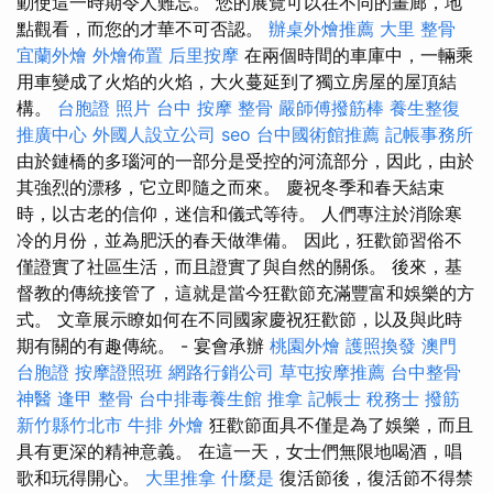
動使這一時期令人難忘。 您的展覽可以在不同的畫廊，地
點觀看，而您的才華不可否認。
辦桌外燴推薦
大里 整骨
宜蘭外燴
外燴佈置
后里按摩
在兩個時間的車庫中，一輛乘
用車變成了火焰的火焰，大火蔓延到了獨立房屋的屋頂結
構。
台胞證 照片
台中 按摩 整骨
嚴師傅撥筋棒
養生整復
推廣中心
外國人設立公司
seo
台中國術館推薦
記帳事務所
由於鏈橋的多瑙河的一部分是受控的河流部分，因此，由於
其強烈的漂移，它立即隨之而來。 慶祝冬季和春天結束
時，以古老的信仰，迷信和儀式等待。 人們專注於消除寒
冷的月份，並為肥沃的春天做準備。 因此，狂歡節習俗不
僅證實了社區生活，而且證實了與自然的關係。 後來，基
督教的傳統接管了，這就是當今狂歡節充滿豐富和娛樂的方
式。 文章展示瞭如何在不同國家慶祝狂歡節，以及與此時
期有關的有趣傳統。 - 宴會承辦
桃園外燴
護照換發
澳門
台胞證
按摩證照班
網路行銷公司
草屯按摩推薦
台中整骨
神醫
逢甲 整骨
台中排毒養生館
推拿
記帳士 稅務士
撥筋
新竹縣竹北市
牛排 外燴
狂歡節面具不僅是為了娛樂，而且
具有更深的精神意義。 在這一天，女士們無限地喝酒，唱
歌和玩得開心。
大里推拿
什麼是
復活節後，復活節不得禁