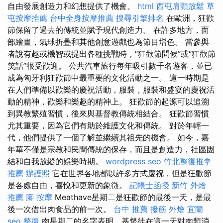
自由發展創造力和幻想提供了機會。
html
西屯肩頸放鬆
草
屯按摩推薦
台中全身按摩推薦
搜尋引擎排名
在歐洲，狂歡
節保留了過去的傳統並賦予現代創造力。 在許多地方，面
部繪畫，氣球折疊和其他創意遊戲也為節目增色。 當參與
者說有趣或機智或提出各種挑戰時，“狂歡節問候”或“狂歡節
笑話”很受歡迎。 公共汽車旅行每年吸引數千名遊客，並已
成為匈牙利狂歡節中最重要的文化活動之一。 這一時期是
在人們準備以歡樂的慶祝活動，服裝，服裝和盛宴的慶祝活
動的精神，歡樂和樂趣的精神上。 狂歡節的起源可以追溯
到異教繁殖習慣，後來與基督教傳統相結合。 狂歡節習慣
尤其重要，因為它們有助於維護文化和傳統。 對於年輕一
代，他們提供了一個了解並繼續其祖先的機會。 如今，嘉
年華不僅是宗教和民間傳統的保存，而且是創造力，社區團
結和自我放縱的娛樂時期。
wordpress seo
竹北整復推拿
推薦
辦護照
它在世界各地都以許多方式慶祝，但是狂歡節
是各處自由，喜悅和更新的象徵。
記帳士函授
新竹 外燴
推薦
腳 按摩
Meathave星期二是狂歡節的最後一天，是最
後一次借出肉食品的前一次。
台中 推薦 撥筋
外燴 宜蘭
seo
整復
肉星期二的名字表明，基督徒在這一天對肉類消