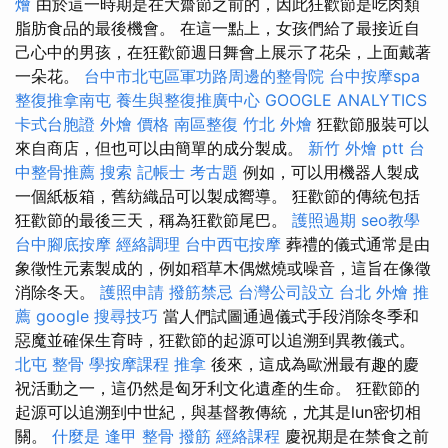
燴
由於這一時期是在大齋節之前的，因此狂歡節是吃肉類
脂肪食品的最後機會。 在這一點上，女孩們給了最接近自
己心中的男孩，在狂歡節週日舞會上展示了花朵，上面戴著
一朵花。
台中市北屯區軍功路周邊的整骨院
台中按摩spa
整復推拿南屯
養生與整復推廣中心
GOOGLE ANALYTICS
卡式台胞證
外燴 價格
南區整復
竹北 外燴
狂歡節服裝可以
來自商店，但也可以由簡單的成分製成。
新竹 外燴 ptt
台
中整骨推薦
搜索
記帳士 考古題
例如，可以用機器人製成
一個紙板箱，舊紡織品可以製成嚮導。 狂歡節的傳統包括
狂歡節的最後三天，稱為狂歡節尾巴。
護照過期
seo教學
台中腳底按摩
經絡調理
台中西屯按摩
葬禮的儀式通常是由
象徵性元素製成的，例如稻草木偶燃燒或噪音，這旨在像徵
消除冬天。
護照申請
撥筋禁忌
台灣公司設立
台北 外燴 推
薦
google 搜尋技巧
當人們試圖通過儀式手段消除冬季和
惡魔並確保生育時，狂歡節的起源可以追溯到異教儀式。
北屯 整骨
學按摩課程
推拿
後來，這成為歐洲最有趣的慶
祝活動之一，這仍然是匈牙利文化遺產的生命。 狂歡節的
起源可以追溯到中世紀，與基督教傳統，尤其是lun密切相
關。
什麼是
逢甲 整骨
撥筋
經絡課程
慶祝期是在禁食之前