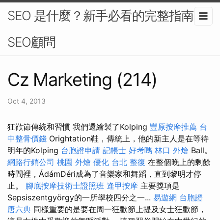
SEO 是什麼？新手必看的完整指南-
SEO顧問
Cz Marketing (214)
Oct 4, 2013
狂歡節傳統和習慣 我們還繪製了Kolping
豐原按摩推薦
台
中整骨價錢
Orightation鞋，傳統上，他的新主人是在等待
明年的Kolping
台胞證申請
記帳士 好考嗎
林口 外燴
Ball。
網路行銷公司
桃園 外燴
優化
台北 整復
在整個晚上的剩餘
時間裡，ÁdámDéri成為了音樂家和舞蹈，直到黎明才停
止。
腳底按摩技術士證照班
逢甲按摩
主要獎項是
Sepsiszentgyörgy的一所學校四分之一...
易遊網 台胞證
唐六典
同樣重要的是要在周一狂歡節上提及女士狂歡節，