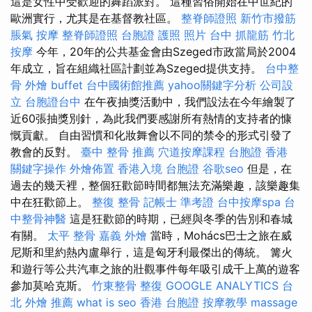
這是女性中受歡迎的舞蹈派對。 這種習俗開始在中世紀的
歐洲實行，尤其是在基督教社區。
整脊師證照
新竹市撥筋
脹氣 按摩
整脊師證照
台胞證 護照 照片
台中 抓龍筋
竹北
按摩
今年，20年的公共基金會由Szeged市政當局於2004
年成立，旨在組織社區計劃並為Szeged提供支持。
台中整
骨
外燴 buffet
台中國術館推薦
yahoo關鍵字分析
公司設
立
台胞證台中
在午夜抽獎活動中，我們設法在今年繪製了
近60張抽獎別針，為此我們要感謝所有熱情的支持者的慷
慨貢獻。 自由習慣和化妝舞會以不同的禁令的形式引發了
教會的反對。
臺中 整骨 推薦
穴道按摩課程
台胞證 香港
關鍵字操作
外燴佈置
香港入境 台胞證
谷歌seo
但是，在
過去的幾天裡，整個狂歡節時間都無法充滿樂趣，該樂趣集
中在狂歡節上。
整復 整骨
記帳士 準考證
台中按摩spa
台
中整骨神醫
這是狂歡節的時期，已經與冬季的告別和春城
有關。
太平 整骨
嘉義 外燴
當時，Mohács巴士之旅在威
尼斯和里約熱內盧舉行，這是匈牙利最傑出的傳統。 篝火
和遊行等公共汽車之旅的壯觀事件每年吸引成千上萬的遊客
參加莫哈克斯。
竹東整骨
整復
GOOGLE ANALYTICS
台
北 外燴 推薦
what is seo
香港 台胞證
按摩教學
massage