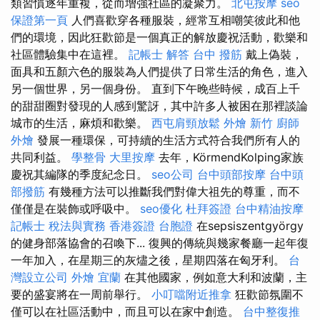
類習慣逐年重複，從而增強社區的凝聚力。
北屯按摩
seo
保證第一頁
人們喜歡穿各種服裝，經常互相嘲笑彼此和他
們的環境，因此狂歡節是一個真正的解放慶祝活動，歡樂和
社區體驗集中在這裡。
記帳士 解答
台中 撥筋
戴上偽裝，
面具和五顏六色的服裝為人們提供了日常生活的角色，進入
另一個世界，另一個身份。 直到下午晚些時候，成百上千
的甜甜圈對發現的人感到驚訝，其中許多人被困在那裡談論
城市的生活，麻煩和歡樂。
西屯肩頸放鬆
外燴 新竹
廚師
外燴
發展一種環保，可持續的生活方式符合我們所有人的
共同利益。
學整骨
大里按摩
去年，KörmendKolping家族
慶祝其編隊的季度紀念日。
seo公司
台中頭部按摩
台中頭
部撥筋
有幾種方法可以推斷我們對偉大祖先的尊重，而不
僅僅是在裝飾或呼吸中。
seo優化
杜拜簽證
台中精油按摩
記帳士 稅法與實務
香港簽證 台胞證
在sepsiszentgyörgy
的健身部落協會的召喚下... 復興的傳統與幾家餐廳一起年復
一年加入，在星期三的灰燼之後，星期四落在匈牙利。
台
灣設立公司
外燴 宜蘭
在其他國家，例如意大利和波蘭，主
要的盛宴將在一周前舉行。
小叮噹附近推拿
狂歡節氛圍不
僅可以在社區活動中，而且可以在家中創造。
台中整復推