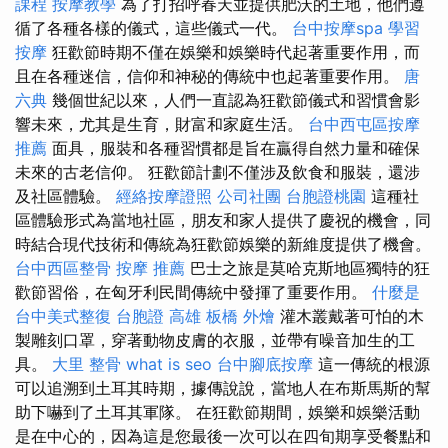
課程
按摩教學
為了打招呼春天並提供肥沃的土地，他們遵
循了各種各樣的儀式，這些儀式一代。
台中按摩spa
學習
按摩
狂歡節時期不僅在娛樂和娛樂時代起著重要作用，而
且在各種迷信，信仰和神秘的傳統中也起著重要作用。
唐
六典
幾個世紀以來，人們一直認為狂歡節儀式和習慣會影
響未來，尤其是生育，財富和家庭生活。
台中西屯區按摩
推薦
面具，服裝和各種習慣都是旨在贏得自然力量和確保
未來的古老信仰。 狂歡節計劃不僅涉及飲食和服裝，還涉
及社區體驗。
經絡按摩證照
公司社團
台胞證桃園
這種社
區體驗形式為當地社區，朋友和家人提供了慶祝的機會，同
時結合現代技術和傳統為狂歡節娛樂的新維度提供了機會。
台中西區整骨
按摩 推薦
巴士之旅是莫哈克斯地區獨特的狂
歡節習俗，在匈牙利民間傳統中發揮了重要作用。
什麼是
台中美式整復
台胞證 高雄
板橋 外燴
灌木叢戴著可怕的木
製雕刻口罩，穿著動物皮膚的衣服，並帶有噪音加生的工
具。
大里 整骨
what is seo
台中腳底按摩
這一傳統的根源
可以追溯到土耳其時期，據傳說說，當地人在布斯馬斯的幫
助下嚇到了土耳其軍隊。 在狂歡節期間，娛樂和娛樂活動
是在中心的，因為這是您最後一次可以在四旬期享受餐點和