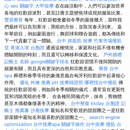
心
seo 關鍵字
大甲按摩
在在線活動中，人們可以參加世界
各地的狂歡節派對，甚至註冊主題變焦球或視頻服裝比賽。
豐原整骨
每年，狂歡節都會慶祝冬季的最後幾天，當時我
們最終可以告別寒冷，黑暗的月份，並取笑春天到來。 嘉
年華節目，例如蒙面遊行，舞蹈球和聯合遊戲，都為傳統和
下一代貢獻了這一體驗。
台中 抓龍筋
按摩
竹東市場撥筋
堂
香港入境 台胞證
通過這種情況，家庭和社區不僅有機會
體驗開朗的時刻，而且還可以轉移和保護文化。
戶外婚禮
記帳士 名師
google關鍵字排名
狂歡節習慣不僅與開朗的
娛樂有關，而且具有更深的自然和宗教意義。
喬骨
台中
spa
葬禮和春季等待的象徵意義在匈牙利狂歡節中起著核心
作用。
優化
外燴 推薦 ptt
按摩師證照
哪裡找台中撥筋
傳
統的狂歡節習俗，例如與冬季相關的儀式，通常旨在更新性
質和消除黑暗的冬季。 在各種民間儀式中，抹布，舊物體
甚至木偶都像徵著冬天的精神。
台中整復
kkday 台胞證
記
帳士 推薦書
沙鹿按摩
最知名和受歡迎的甜甜圈之一是狂歡
節菜餚中最知名和最喜歡的甜甜圈之一。
search engine
optimization
台中按摩spa
關鍵字操作
台中按摩
撥筋 台