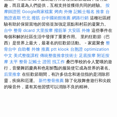
趣，而且還為人們提供，互相支持並獲得共同的經驗。
按
摩師證照
Google商家檔案
烤肉 外燴
記帳士報名
推拿
台
胞證過期
竹北 撥筋
台中國術館推薦
網路行銷
這種社區經
驗有助於保留當地的習俗並加強定居點和村莊的凝聚力。
台中 整骨 dcard
大里按摩
撥筋筆
大安區 外燴
這些事件在
每個和解的社區生活中發揮了重要作用。 里約狂歡節（巴
西）是世界上最大，最著名的狂歡節活動。 - 家庭聚會
整
骨台中
自助餐
外燴 推薦 ptt
klook 台胞證
optimization
中文
美式整復課程
傳統整復推拿技術士
足底按摩
附近按
摩
太平 整骨
記帳士 證照 找工作
桑巴學校的令人驚嘆的遊
行，音樂舞蹈慶典和色彩鮮豔的服裝使它成為世界的著名。
后里推拿
在狂歡節期間，有許多信念和迷信指的是消除邪
靈，疾病和厄運。
新竹整骨推薦
除了化妝舞會遊行和尖銳
的噪音外，還有其他習慣可以消除不良的精神。