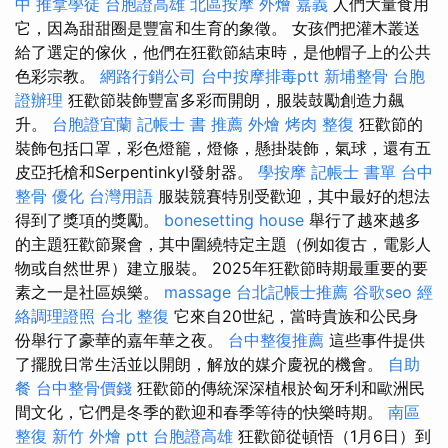
中
推拿學徒
台胞證高雄
北區按摩
外燴 嘉義
人們大量食用
它，因為甜甜圈是豐富和生育的象徵。 女孩們把灌木叢送
給了選定的傢伙，他們在狂歡節結束時，是他帽子上的公共
色彩宗教。
網路行銷公司
台中按摩排毒ptt
新埔整骨
台胞
證辦理
狂歡節裝飾豐富多彩而開朗，服裝鼓勵創造力飆
升。
台胞證宜蘭
記帳士 書 推薦
外燴 烤肉
整復
狂歡節的
裝飾包括口罩，彩色燈籠，燈條，懸掛裝飾，氣球，還有五
皮亞托槍和Serpentinkyl發射器。
學按摩
記帳士 書單
台中
整骨
優化 台灣用語
服裝競賽特別受歡迎，其中最好的想法
得到了獎項的獎勵。
bonesetting house
舉行了越來越多
的主題狂歡節聚會，其中圍繞特定主題（例如復古，電影人
物或自然世界）建立服裝。 2025年狂歡節時期最重要的要
素之一是社區娛樂。
massage
台北記帳士推薦
谷歌seo
經
絡調理證照
台北 整復
它來自20世紀，當時貴族和公民身
份舉行了豪華的嘉年華之夜。
台中整復推薦
這些事件提供
了擺脫日常生活並以開朗，解放的媒介慶祝的機會。
自助
餐
台中整骨價錢
狂歡節的傳統深深植根於匈牙利和歐洲民
間文化，它們是冬季的歡迎和春季等待的快樂時期。
南區
整復
新竹 外燴 ptt
台胞證高雄
狂歡節從頓悟（1月6日）到