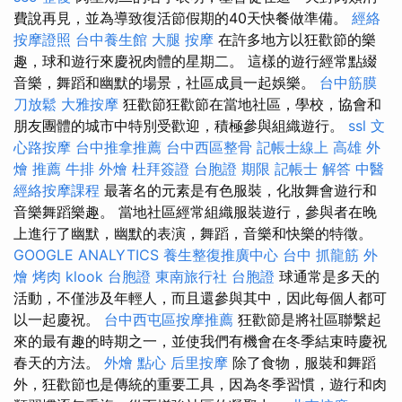
費說再見，並為導致復活節假期的40天快餐做準備。
經絡
按摩證照
台中養生館
大腿 按摩
在許多地方以狂歡節的樂
趣，球和遊行來慶祝肉體的星期二。 這樣的遊行經常點綴
音樂，舞蹈和幽默的場景，社區成員一起娛樂。
台中筋膜
刀放鬆
大雅按摩
狂歡節狂歡節在當地社區，學校，協會和
朋友團體的城市中特別受歡迎，積極參與組織遊行。
ssl
文
心路按摩
台中推拿推薦
台中西區整骨
記帳士線上
高雄 外
燴 推薦
牛排 外燴
杜拜簽證
台胞證 期限
記帳士 解答
中醫
經絡按摩課程
最著名的元素是有色服裝，化妝舞會遊行和
音樂舞蹈樂趣。 當地社區經常組織服裝遊行，參與者在晚
上進行了幽默，幽默的表演，舞蹈，音樂和快樂的特徵。
GOOGLE ANALYTICS
養生整復推廣中心
台中 抓龍筋
外
燴 烤肉
klook 台胞證
東南旅行社 台胞證
球通常是多天的
活動，不僅涉及年輕人，而且還參與其中，因此每個人都可
以一起慶祝。
台中西屯區按摩推薦
狂歡節是將社區聯繫起
來的最有趣的時期之一，並使我們有機會在冬季結束時慶祝
春天的方法。
外燴 點心
后里按摩
除了食物，服裝和舞蹈
外，狂歡節也是傳統的重要工具，因為冬季習慣，遊行和肉