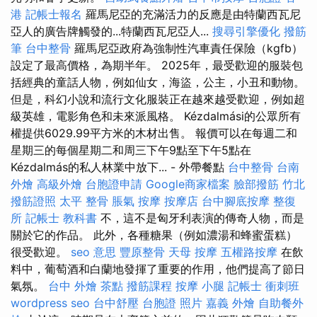
港
記帳士報名
羅馬尼亞的充滿活力的反應是由特蘭西瓦尼
亞人的廣告牌觸發的...特蘭西瓦尼亞人...
搜尋引擎優化
撥筋
筆
台中整骨
羅馬尼亞政府為強制性汽車責任保險（kgfb）
設定了最高價格，為期半年。 2025年，最受歡迎的服裝包
括經典的童話人物，例如仙女，海盜，公主，小丑和動物。
但是，科幻小說和流行文化服裝正在越來越受歡迎，例如超
級英雄，電影角色和未來派風格。 Kézdalmási的公眾所有
權提供6029.99平方米的木材出售。 報價可以在每週二和
星期三的每個星期二和周三下午9點至下午5點在
Kézdalmás的私人林業中放下... - 外帶餐點
台中整骨
台南
外燴
高級外燴
台胞證申請
Google商家檔案
臉部撥筋 竹北
撥筋證照
太平 整骨
脹氣 按摩
按摩店
台中腳底按摩
整復
所
記帳士 教科書
不，這不是匈牙利表演的傳奇人物，而是
關於它的作品。 此外，各種糖果（例如濃湯和蜂蜜蛋糕）
很受歡迎。
seo 意思
豐原整骨
天母 按摩
五權路按摩
在飲
料中，葡萄酒和白蘭地發揮了重要的作用，他們提高了節日
氣氛。
台中 外燴 茶點
撥筋課程
按摩 小腿
記帳士 衝刺班
wordpress seo
台中舒壓
台胞證 照片
嘉義 外燴
自助餐外