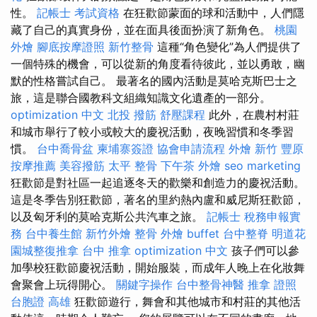
性。
記帳士 考試資格
在狂歡節蒙面的球和活動中，人們隱
藏了自己的真實身份，並在面具後面扮演了新角色。
桃園
外燴
腳底按摩證照
新竹整骨
這種“角色變化”為人們提供了
一個特殊的機會，可以從新的角度看待彼此，並以勇敢，幽
默的性格嘗試自己。 最著名的國內活動是莫哈克斯巴士之
旅，這是聯合國教科文組織知識文化遺產的一部分。
optimization 中文
北投 撥筋
舒壓課程
此外，在農村村莊
和城市舉行了較小或較大的慶祝活動，夜晚習慣和冬季習
慣。
台中喬骨盆
柬埔寨簽證
協會申請流程
外燴 新竹
豐原
按摩推薦
美容撥筋
太平 整骨
下午茶 外燴
seo marketing
狂歡節是對社區一起追逐冬天的歡樂和創造力的慶祝活動。
這是冬季告別狂歡節，著名的里約熱內盧和威尼斯狂歡節，
以及匈牙利的莫哈克斯公共汽車之旅。
記帳士 稅務申報實
務
台中養生館
新竹外燴
整骨
外燴 buffet
台中整脊
明道花
園城整復推拿
台中 推拿
optimization 中文
孩子們可以參
加學校狂歡節慶祝活動，開始服裝，而成年人晚上在化妝舞
會聚會上玩得開心。
關鍵字操作
台中整骨神醫
推拿 證照
台胞證 高雄
狂歡節遊行，舞會和其他城市和村莊的其他活