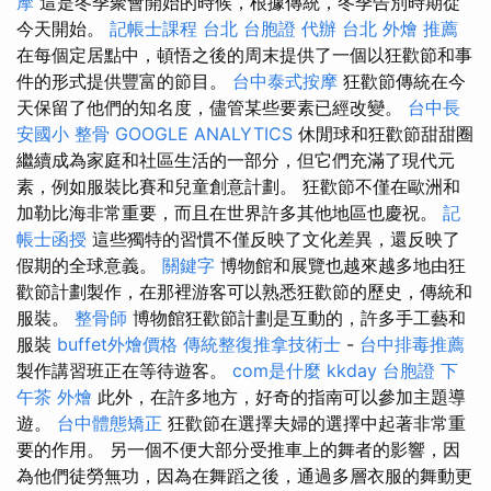
摩
這是冬季聚會開始的時候，根據傳統，冬季告別時期從
今天開始。
記帳士課程 台北
台胞證 代辦
台北 外燴 推薦
在每個定居點中，頓悟之後的周末提供了一個以狂歡節和事
件的形式提供豐富的節目。
台中泰式按摩
狂歡節傳統在今
天保留了他們的知名度，儘管某些要素已經改變。
台中長
安國小 整骨
GOOGLE ANALYTICS
休閒球和狂歡節甜甜圈
繼續成為家庭和社區生活的一部分，但它們充滿了現代元
素，例如服裝比賽和兒童創意計劃。 狂歡節不僅在歐洲和
加勒比海非常重要，而且在世界許多其他地區也慶祝。
記
帳士函授
這些獨特的習慣不僅反映了文化差異，還反映了
假期的全球意義。
關鍵字
博物館和展覽也越來越多地由狂
歡節計劃製作，在那裡游客可以熟悉狂歡節的歷史，傳統和
服裝。
整骨師
博物館狂歡節計劃是互動的，許多手工藝和
服裝
buffet外燴價格
傳統整復推拿技術士
-
台中排毒推薦
製作講習班正在等待遊客。
com是什麼
kkday 台胞證
下
午茶 外燴
此外，在許多地方，好奇的指南可以參加主題導
遊。
台中體態矯正
狂歡節在選擇夫婦的選擇中起著非常重
要的作用。 另一個不便大部分受推車上的舞者的影響，因
為他們徒勞無功，因為在舞蹈之後，通過多層衣服的舞動更