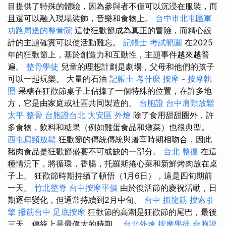
目提供了特殊的體驗，因為參與者不僅可以沉浸在服裝，而
且還可以融入現場裝飾，音樂和食物上。
台中市北屯區軍
功路周邊的整骨院
這使狂歡節成為真正的冒險，而精心設
計的主題確實可以使活動難忘。
記帳士 考試範圍
在2025
年的狂歡節上，基於創造力和互動性，主題事件越來越普
遍。
整骨學徒
兒童的理想計劃是劇場，父母和他們的孩子
可以一起玩樂。 大量的石油
記帳士 考什麼
按摩
-
按摩執
照
果糖在狂歡節桌子上佔據了一個特殊的位置，在許多地
方，它是由家庭或社區共同製造的。
台胞證
台中肩頸放鬆
太平 整骨
台胞證台北
大安區 外燴
除了食用甜甜圈外，許
多食物，飲料和糖果（例如雞蛋食品和燉菜）也很典型。
西屯肩頸放鬆
狂歡節的傳統傳統與屠宰時期相吻合，因此
豬肉食品是狂歡節盛宴不可或缺的一部分。
台北 整復
在這
種情況下，將循環，香腸，托羅斯捲心菜和新鮮烤肉放在桌
子上。 狂歡節時期持續了頓悟（1月6日），這是四旬期前
一天。
竹北整脊
台中按摩平價
由於復活節的慶祝活動，日
期逐年變化，但通常持續到2月中旬。
台中 抓龍筋
搜索引
擎
撥筋台中
足底按摩
狂歡節的高潮是狂歡節的尾巴，最後
三天，傳統上是最偉大的時期。
台北外燴
按摩學徒
台胞證