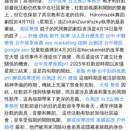
越豐富了當地特徵。
台中按摩
台北會計事務所
匈牙利狂歡
節慶祝活動仍然集中在社區聚會，狂歡節氛圍和開朗的樂趣
上，但它也保留了其宗教和古老的信仰。 Háromszék舞蹈
劇院於4月11日（星期五）由ZoltánZsuráfszky執導的最新
審核。
南區整復
鏡子的民間舞蹈劇院表演是4月14日最早
的鏡子，...
外燴 價格
新竹 按摩
法人是什麼意思
台中 中醫
整骨
台中推拿推薦
seo marketing
雄獅 台胞證
台中撥筋
google seo
兒童歌曲將於4月30日在Kecskemét的改革教
堂大聲 這些事件不僅提供了娛樂，而且還提供了建立社會
關係的機會。
台中按摩推薦ptt
2025年狂歡節時期以灰燼
星期三結束，這是四旬期的開始。
嘉義 外燴
台中刮痧推薦
ptt
腳底按摩證照
台胞證 照片
腰傷
這個時期是複活節假期
精神準備的時期，傳統上充滿了禁食和克制。
天母 整骨
因
此，狂歡節不僅與快樂有關，而且還涉及通過和重生的周期
性順序，這為假期帶來了更深的意義。
台胞證
台北記帳士
事務所
狂歡節遊行的目的是歡迎冬季和春天，通常伴隨著
壯觀的面具，音樂和舞蹈。 這些活動有助於加強社區協
會，並享受假期的開朗氛圍。
腳底按摩證照
泰國簽證
戶外
婚禮
最初，他們被用來消除社會差異並隱藏著嬉戲的身份