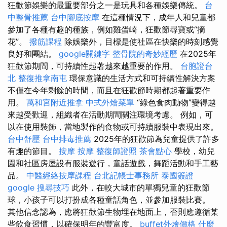
狂歡節娛樂的最重要部分之一是玩具和各種娛樂傳統。
台
中整骨推薦
台中腳底按摩
在這種情況下，成年人和兒童都
參加了各種有趣的種族，例如雞蛋崎，狂歡節尋寶或“摘
花”。
撥筋課程
除娛樂外，目標是使社區在快樂的時刻感覺
良好和團結。
google關鍵字
整骨院的奇妙經歷
在2025年
狂歡節期間，可持續性起著越來越重要的作用。
台胞證台
北
整復推拿南屯
環保意識的生活方式和可持續性解決方案
不僅在今年剩餘的時間，而且在狂歡節時期都起著重要作
用。
萬和宮附近推拿
中式外燴菜單
“綠色食肉動物”變得越
來越受歡迎，組織者在活動期間關注環境考慮。 例如，可
以在使用裝飾，當地製作的食物或可持續服裝中表現出來。
台中舒壓
台中排毒推薦
2025年的狂歡節為兒童提供了許多
有趣的節目。
按摩
按摩
整復師證照
茶會點心
學校，幼兒
園和社區房屋設有服裝遊行，童話遊戲，舞蹈活動和手工藝
品。
中醫經絡按摩課程
台北記帳士事務所
泰國簽證
google 搜尋技巧
此外，在較大城市的單獨兒童的狂歡節
球，小孩子可以打扮成各種童話角色，並參加服裝比賽。
其他信念認為，應將狂歡節生物埋在地面上，否則應遵循某
些飲食習慣，以確保明年的豐富度。
buffet外燴價格
什麼