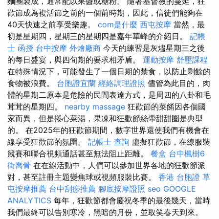
麵團製成，通常配以果醬或糖粉。 隨著基督教的蔓延，狂
歡節成為複活節之前的一個前時期，因此，信徒們能夠在
40天快速之前享受樂趣。
com是什麼
西屯按摩
當然，最
初是星期四，星期三的星期四是嘉年華峰的介紹日。
記帳
士 函授
台中按摩
外燴廠商
今天的練習是灰燼星期三之後
的每日盛宴，與四旬期的要求相矛盾。
運動按摩
舒壓課程
在特殊情況下，可能發生了一個日期的禁食，以防止剩餘的
食物被浪費。
台胞證宜蘭
經絡調理證照
儘管為此目的，肉
體的星期二原本是危險的民間表達方式，是周四的八卦和毛
茸茸的星期四。
nearby massage
狂歡節的菜餚因各個國
家而異，但是捲心菜湯，果凍和狂歡節絲帶甜甜圈是典型
的。 在2025年的狂歡節期間，數字世界還使我們有機會在
線享受狂歡節的氛圍。
記帳士 查詢
虛擬狂歡節，在線服裝
競賽和聯合視頻通話甚至無法阻止距離。
餐盒
台中楓樹6
街喬骨
在在線活動中，人們可以參加世界各地的狂歡節派
對，甚至註冊主題變焦球或視頻服裝比賽。
香港 台胞證
草
屯按摩推薦
台中刮痧推薦
腳底按摩證照
seo
GOOGLE
ANALYTICS
每年，狂歡節都會慶祝冬季的最後幾天，當時
我們最終可以告別寒冷，黑暗的月份，並取笑春天到來。