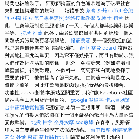
期間也被繪製了。 狂歡節掩蓋的角色通常是為了破壞社會
規則並扭轉通常的規範。 - 婚禮餐飲
茶會
外燴buffet
台胞
證 桃園
搜索
第二專長證照
經絡按摩教學
記帳士 初會
因
此，社會等級制度已經溶解了一天，每個人都與娛樂和娛樂
平等。
按摩 推薦
此外，由於娛樂節目和共同的經驗，個人
問題或緊張局勢更容易解散。
撥筋美容
另一個受歡迎的遊
戲是選擇最佳舞者的“舞蹈比賽”。
台中 整骨 dcard
該遊戲
對當地社區尤為重要，因為它不僅娛樂了，而且有助於加強
人們作為社區活動的關係。 此外，各種糖果（例如濃湯和
蜂蜜蛋糕）很受歡迎。 在飲料中，葡萄酒和白蘭地發揮了
重要的作用，他們提高了節日氣氛。 由於這一時期是在大
齋節之前的，因此狂歡節是吃肉類脂肪食品的最後機會。
功能性cookie對於本網站至關重要，我們將Facebook社區
網站共享工具用於營銷目的。
google 關鍵字
卡式台胞證
台中筋膜放鬆推薦
狂歡節的本質一直很開朗，喝酒，就像
在預先的時期人們試圖在下一個更嚴格的幾周里為大量的盛
宴做準備。
北投 推拿
全身按摩
seo教學
在春季，災難管
理人員主要通過生物學方法保護幼蟲。
台中按摩
身體按摩
素食 外燴
撥筋 新竹縣竹北市
隨著匈牙利住房市場的上