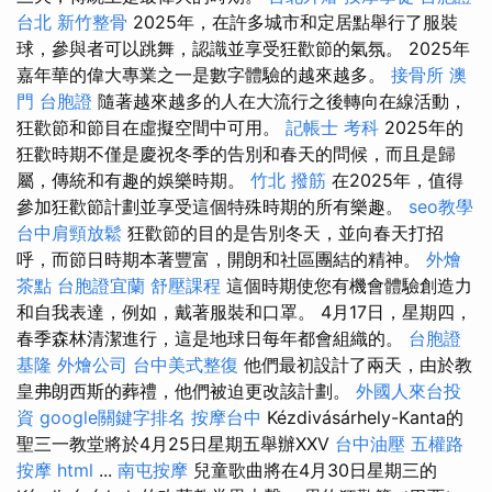
台北
新竹整骨
2025年，在許多城市和定居點舉行了服裝
球，參與者可以跳舞，認識並享受狂歡節的氣氛。 2025年
嘉年華的偉大專業之一是數字體驗的越來越多。
接骨所
澳
門 台胞證
隨著越來越多的人在大流行之後轉向在線活動，
狂歡節和節目在虛擬空間中可用。
記帳士 考科
2025年的
狂歡時期不僅是慶祝冬季的告別和春天的問候，而且是歸
屬，傳統和有趣的娛樂時期。
竹北 撥筋
在2025年，值得
參加狂歡節計劃並享受這個特殊時期的所有樂趣。
seo教學
台中肩頸放鬆
狂歡節的目的是告別冬天，並向春天打招
呼，而節日時期本著豐富，開朗和社區團結的精神。
外燴
茶點
台胞證宜蘭
舒壓課程
這個時期使您有機會體驗創造力
和自我表達，例如，戴著服裝和口罩。 4月17日，星期四，
春季森林清潔進行，這是地球日每年都會組織的。
台胞證
基隆
外燴公司
台中美式整復
他們最初設計了兩天，由於教
皇弗朗西斯的葬禮，他們被迫更改該計劃。
外國人來台投
資
google關鍵字排名
按摩台中
Kézdivásárhely-Kanta的
聖三一教堂將於4月25日星期五舉辦XXV
台中油壓
五權路
按摩
html
...
南屯按摩
兒童歌曲將在4月30日星期三的