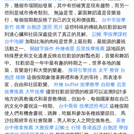
升，幾個市場開始發展，其中有些確實是現有趨勢，而另一
些則是城市傳奇類別。 無論是雪，蒙面舞蹈還是音樂遊
行，每個假期都反映了自己的文化和價值觀。
台中市按摩
新竹 按摩
台胞證 護照 照片
這些特殊的傳統為狂歡節如何
到達心臟和社區深處提供了真正的見解。
記帳
學按摩課程
台中泡腳
加勒比海的肉桂是世界上最壯觀，最能源的慶祝
活動之一。
關鍵字操作
外燴佈置
后里按摩推薦
該地區的
特殊歷史和文化遺產反映在狂歡節的鮮豔色彩，音樂和舞蹈
中。 狂歡節是一年中最有趣的時期之一，世界各地的服
裝，音樂遊行和大聲的樂趣。
搜尋引擎排名
太平 整骨
台
胞證 雄獅
這個假期象徵著葬禮和春天的等待，而表達丰
富，自由和社區歡樂。
外燴 buffet
按摩教學
自助餐
后里
按摩推薦
大甲按摩
儘管狂歡節習慣的根源可以追溯到許多
地方的異教儀式和基督教傳統，但如今，每個國家都在自己
的文化中慶祝這一時期。
台中喬骨
按摩證照考試
這種假期
使人們有機會慶祝，跳舞，吃飯和參加各種娛樂節目。 馬
沙拉斯經常在社會階層，男人和女人之間交換角色。
茶會
台中推拿推薦
大雅按摩
記帳士 行情
香港簽證 台胞證
學按