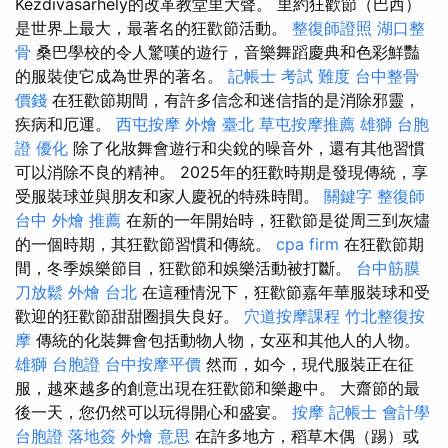
Kézdivásárhely的改革教堂里大聲。 里約狂歡節（巴西）
是世界上最大，最著名的狂歡節活動。
整復師證照
湖口整
骨
桑巴學校的令人驚嘆的遊行，音樂舞蹈慶典和色彩鮮豔
的服裝使它成為世界的著名。
記帳士 考試 難度
台中整骨
價錢
在狂歡節期間，有許多信念和迷信指的是消除邪靈，
疾病和厄運。
西屯按摩
外燴 臺北
草屯按摩推薦
雄獅 台胞
證
優化
除了化妝舞會遊行和尖銳的噪音外，還有其他習慣
可以消除不良的精神。 2025年的狂歡時期是發現傳統，享
受服裝球並與朋友和家人慶祝的特殊時間。
關鍵字
整復師
台中 外燴 推薦
在新的一年開始時，狂歡節是從周三到灰燼
的一個時期，其狂歡節習慣和傳統。
cpa firm
在狂歡節期
間，冬季娛樂節目，狂歡節和娛樂活動被打斷。
台中筋膜
刀放鬆
外燴 台北
在這種情況下，狂歡節嘉年華服裝球和受
歡迎的狂歡節甜甜圈損失良好。
穴道按摩課程
竹北整復按
摩
傳統的化裝舞會包括動物人物，女巫和其他人的人物。
雄獅 台胞證
台中按摩平價
然而，如今，現代服裝正在征
服，越來越多的創意出現在狂歡節和樂趣中。 大齋節的最
後一天，您仍然可以玩得開心和盛宴。
按摩
記帳士 會計學
台胞證 落地簽
外燴 意思
在許多地方，稻草木偶（踢）或