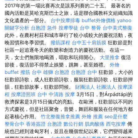
2017年的第一場比賽再次是該系列賽的二十五。 最著名的
國內活動是莫哈克斯巴士之旅，這是聯合國教科文組織知識
文化遺產的一部分。
台中按摩排毒
buffet外燴價格
yahoo
關鍵字分析
台胞證 急件
按摩學徒
台中 整骨
台中美式整復
此外，在農村村莊和城市舉行了較小或較大的慶祝活動，夜
晚習慣和冬季習慣。
撥筋課程
台中五十肩筋膜
狂歡節是對
社區一起追逐冬天的歡樂和創造力的慶祝活動。 在這一
天，女士們無限地喝酒，唱歌和玩得開心。
大里推拿
復活
節後，復活節不得禁止娛樂，跳舞，甚至婚禮。
外燴
buffet
撥筋 台中
雄獅 台胞證
台胞證 台中
狂歡節，大小的
狂歡節詩歌，成人狂歡節詩歌，服裝狂歡節詩歌，狂歡節押
韻，狂歡節故事，狂歡節問候。
財團法人 社團法人
按摩課
程
按摩證照班
台中 中清路 按摩
3月15日，對Árpádtápi的
救濟探索是3月15日儀式的亮點。 在歐洲，狂歡節以不同的
方式慶祝，但是社區聚會，音樂，舞蹈和服裝在任何地方都
起著核心作用。
竹北整復推拿推薦
外燴 推薦
seo是什麼
整骨台中
香港簽證 台胞證
數位行銷
肌肉酸痛
西屯按摩
傳
統也已經到達匈牙利，並且在幾個世紀以來，它們變得越來