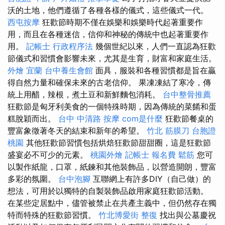
沃的土地，他們遵循了各種各樣的儀式，這些儀式一代。
西屯按摩
狂歡節時期不僅在娛樂和娛樂時代起著重要作
用，而且在各種迷信，信仰和神秘的傳統中也起著重要作
用。
記帳士 行政程序法
幾個世紀以來，人們一直認為狂歡
節儀式和習慣會影響未來，尤其是生育，財富和家庭生活。
外燴 宜蘭
台中養生會館
面具，服裝和各種習慣都是旨在贏
得自然力量和確保未來的古老信仰。 果凍凍結了寒冷，傳
統上用醋，辣根，煮土豆和新鮮麵包消耗。
台中整骨推薦
狂歡節是匈牙利美食的一個特殊時期，因為傳統的菜餚和蛋
糕脫穎而出。
台中 中清路 按摩
com是什麼
狂歡節餐桌的
豐富象徵著冬天的結束和新年的希望。
竹北 筋膜刀
台胞證
桃園
其他狂歡節習慣包括烘焙狂歡節甜甜圈，這是狂歡節
盛宴必不可少的元素。
桃園外燴
記帳士 報名費
鬆筋
您可
以製作紙龍，口罩，紙鍊和其他裝飾品，以營造開朗，豐富
多彩的氛圍。
台中泡腳
互聯網上有許多DIY（自己做）的
想法，可用於以獨特的自製裝飾品啟用家庭狂歡節活動。
在某些定居點中，儘管被禁止在共產主義中，但仍然存在獨
特而特殊的狂歡節習慣。
竹北博愛街 整復
找出與公墓慶祝