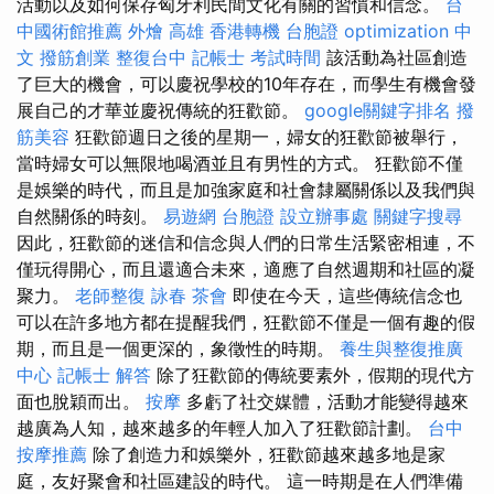
活動以及如何保存匈牙利民間文化有關的習慣和信念。
台
中國術館推薦
外燴 高雄
香港轉機 台胞證
optimization 中
文
撥筋創業
整復台中
記帳士 考試時間
該活動為社區創造
了巨大的機會，可以慶祝學校的10年存在，而學生有機會發
展自己的才華並慶祝傳統的狂歡節。
google關鍵字排名
撥
筋美容
狂歡節週日之後的星期一，婦女的狂歡節被舉行，
當時婦女可以無限地喝酒並且有男性的方式。 狂歡節不僅
是娛樂的時代，而且是加強家庭和社會隸屬關係以及我們與
自然關係的時刻。
易遊網 台胞證
設立辦事處
關鍵字搜尋
因此，狂歡節的迷信和信念與人們的日常生活緊密相連，不
僅玩得開心，而且還適合未來，適應了自然週期和社區的凝
聚力。
老師整復 詠春
茶會
即使在今天，這些傳統信念也
可以在許多地方都在提醒我們，狂歡節不僅是一個有趣的假
期，而且是一個更深的，象徵性的時期。
養生與整復推廣
中心
記帳士 解答
除了狂歡節的傳統要素外，假期的現代方
面也脫穎而出。
按摩
多虧了社交媒體，活動才能變得越來
越廣為人知，越來越多的年輕人加入了狂歡節計劃。
台中
按摩推薦
除了創造力和娛樂外，狂歡節越來越多地是家
庭，友好聚會和社區建設的時代。 這一時期是在人們準備