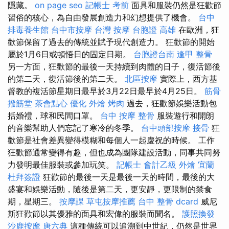
隱藏。
on page seo
記帳士 考前
面具和服裝仍然是狂歡節
習俗的核心，為自由發展創造力和幻想提供了機會。
台中
排毒養生館
台中市按摩
台灣 按摩
台胞證 高雄
在歐洲，狂
歡節保留了過去的傳統並賦予現代創造力。 狂歡節的開始
屬於1月6日或頓悟日的固定日期。
台胞證台南
逢甲 整骨
另一方面，狂歡節的最後一天持續到肉體的日子，復活節後
的第二天，復活節後的第二天。
北區按摩
實際上，西方基
督教的複活節星期日最早於3月22日最早於4月25日。
筋骨
撥筋堂
茶會點心
優化
外燴 烤肉
過去，狂歡節娛樂活動包
括婚禮，球和民間口罩。
台中 按摩 整骨
服裝遊行和開朗
的音樂幫助人們忘記了寒冷的冬季。
台中頭部按摩
接骨
狂
歡節是社會差異變得模糊和每個人一起慶祝的時候。 工作
狂歡節通常變得有趣，但也成為團隊建設活動，同事共同努
力發明最佳服裝或參加玩笑。
記帳士 會計乙級
外燴 宜蘭
杜拜簽證
狂歡節的最後一天是最後一天的時間，最後的大
盛宴和娛樂活動，隨後是第二天，更安靜，更限制的禁食
期，星期三。
按摩課
草屯按摩推薦
台中 整骨 dcard
威尼
斯狂歡節以其優雅的面具和宏偉的服裝而聞名。
護照換發
沙鹿按摩
唐六典
這種傳統可以追溯到中世紀，仍然是世界