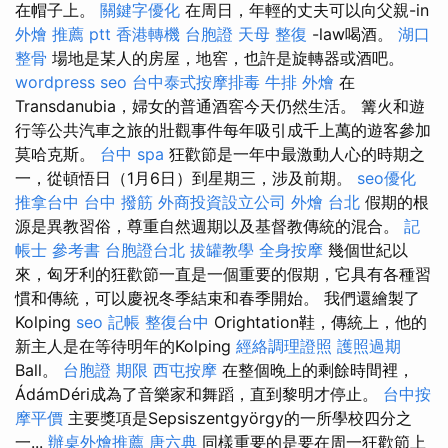
在帽子上。
關鍵字優化
在周日，年輕的丈夫可以向父親-in
外燴 推薦 ptt
香港轉機 台胞證
天母 整復
-law喝酒。
湖口
整骨
場地是某人的房屋，地窖，也許是旋轉器或酒吧。
wordpress seo
台中泰式按摩排毒
牛排 外燴
在
Transdanubia，婦女的普通酒窖今天仍然生活。 篝火和遊
行等公共汽車之旅的壯觀事件每年吸引成千上萬的遊客參加
莫哈克斯。
台中 spa
狂歡節是一年中最激動人心的時期之
一，從頓悟日（1月6日）到星期三，涉及前期。
seo優化
推拿台中
台中 撥筋
外商投資設立公司
外燴 台北
假期的根
源是異教習俗，尊重自然週期以及基督教傳統的混合。
記
帳士 參考書
台胞證台北
拔罐教學
全身按摩
幾個世紀以
來，匈牙利的狂歡節一直是一個重要的假期，它具有各種習
慣和傳統，可以慶祝冬季結束和春季開始。 我們還繪製了
Kolping
seo
記帳
整復台中
Orightation鞋，傳統上，他的
新主人是在等待明年的Kolping
經絡調理證照
護照過期
Ball。
台胞證 期限
西屯按摩
在整個晚上的剩餘時間裡，
ÁdámDéri成為了音樂家和舞蹈，直到黎明才停止。
台中按
摩平價
主要獎項是Sepsiszentgyörgy的一所學校四分之
一...
辦桌外燴推薦
唐六典
同樣重要的是要在周一狂歡節上