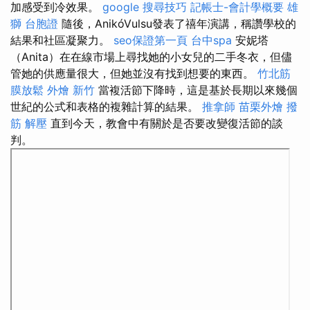
加感受到冷效果。
google 搜尋技巧
記帳士-會計學概要
雄
獅 台胞證
隨後，AnikóVulsu發表了禧年演講，稱讚學校的
結果和社區凝聚力。
seo保證第一頁
台中spa
安妮塔
（Anita）在在線市場上尋找她的小女兒的二手冬衣，但儘
管她的供應量很大，但她並沒有找到想要的東西。
竹北筋
膜放鬆
外燴 新竹
當複活節下降時，這是基於長期以來幾個
世紀的公式和表格的複雜計算的結果。
推拿師
苗栗外燴
撥
筋 解壓
直到今天，教會中有關於是否要改變復活節的談
判。