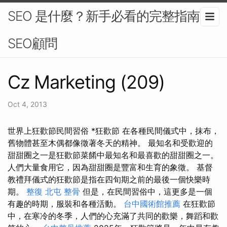
SEO 是什麼？新手必看的完整指南-
SEO顧問
Cz Marketing (209)
Oct 4, 2013
世界上狂歡節民間習俗 *狂歡節 在各種民間儀式中，抹布，
舊物體甚至木偶都像徵著冬天的精神。 最知名和受歡迎的
甜甜圈之一是狂歡節菜餚中最知名和最喜歡的甜甜圈之一。
人們大量食用它，因為甜甜圈是豐富和生育的象徵。 基督
教禮拜儀式的狂歡節是指在四旬期之前的最後一個快樂時
期。
整復
北屯 整骨
但是，在民間習俗中，這更多是一個
有趣的時期，服裝和各種活動。
台中國術館推薦
在狂歡節
中，在寒冷的冬季，人們的心充滿了共同的歡樂，舞蹈和歡