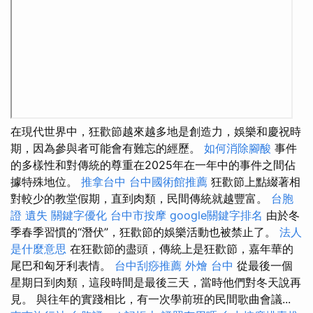
在現代世界中，狂歡節越來越多地是創造力，娛樂和慶祝時
期，因為參與者可能會有難忘的經歷。
如何消除腳酸
事件
的多樣性和對傳統的尊重在2025年在一年中的事件之間佔
據特殊地位。
推拿台中
台中國術館推薦
狂歡節上點綴著相
對較少的教堂假期，直到肉類，民間傳統就越豐富。
台胞
證 遺失
關鍵字優化
台中市按摩
google關鍵字排名
由於冬
季春季習慣的“潛伏”，狂歡節的娛樂活動也被禁止了。
法人
是什麼意思
在狂歡節的盡頭，傳統上是狂歡節，嘉年華的
尾巴和匈牙利表情。
台中刮痧推薦
外燴 台中
從最後一個
星期日到肉類，這段時間是最後三天，當時他們對冬天說再
見。 與往年的實踐相比，有一次學前班的民間歌曲會議...