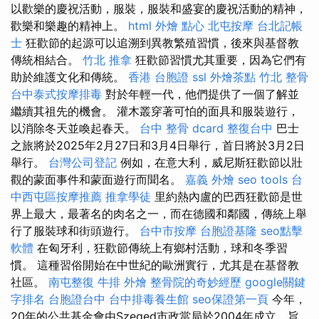
以歡樂的慶祝活動，服裝，服裝和盛宴的慶祝活動的精神，
歡樂和樂趣的精神上。
html
外燴 點心
北屯按摩
台北記帳
士
狂歡節的起源可以追溯到異教繁殖習慣，後來與基督教
傳統相結合。
竹北 推拿
狂歡節習慣尤其重要，因為它們有
助於維護文化和傳統。
香港 台胞證
ssl
外燴茶點
竹北 整骨
台中泰式按摩排毒
對於年輕一代，他們提供了一個了解並
繼續其祖先的機會。 灌木叢穿著可怕的面具和服裝遊行，
以消除冬天並喚起春天。
台中 整骨 dcard
整復台中
巴士
之旅將於2025年2月27日和3月4日舉行，首日將於3月2日
舉行。
台灣公司登記
例如，在意大利，威尼斯狂歡節以壯
觀的蒙面事件和蒙面遊行而聞名。
嘉義 外燴
seo tools
台
中西屯區按摩推薦
推拿學徒
里約熱內盧的巴西狂歡節是世
界上最大，最著名的肉名之一，而在德國和鄰國，傳統上舉
行了服裝球和街頭遊行。
台中市按摩
台胞證基隆
seo點擊
軟體
在匈牙利，狂歡節傳統上有鄉村活動，球和冬季習
慣。 這種習俗開始在中世紀的歐洲實行，尤其是在基督教
社區。
南屯整復
牛排 外燴
整骨院的奇妙經歷
google關鍵
字排名
台胞證台中
台中排毒養生館
seo保證第一頁
今年，
20年的公共基金會由Szeged市政當局於2004年成立，旨