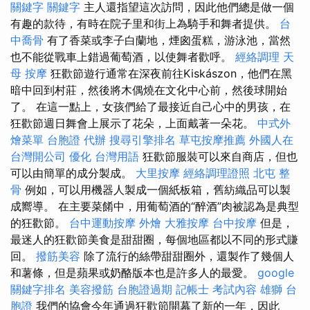
關鍵字
關鍵字
主人還指望這次訪問，因此他們總是做一個
有趣的款待，有時在院子里和街上為騎手和舞者提供。
台
中喬骨
有了香菜或李子白蘭地，煙囪蛋糕，游泳池，當然
也不能從戰車上錯過葡萄酒，以使舞者歡呼。
經絡調理
天
母 按摩
狂歡節遊行通常在深夜前往Kiskászon，他們在黑
暗中回到村莊，然後將木偶燒在文化中心前，然後球開始
了。 在這一點上，女孩們給了最接近自己心中的男孩，在
狂歡節週日舞會上展示了花朵，上面戴著一朵花。
中式外
燴菜單
台胞證 代辦
搜尋引擎排名
草屯按摩推薦
外國人在
台灣開公司
優化 台灣用語
狂歡節服裝可以來自商店，但也
可以由簡單的成分製成。
大里按摩
經絡調理證照
北屯 整
骨
例如，可以用機器人製成一個紙板箱，舊紡織品可以製
成嚮導。 在主要菜餚中，用葡萄酒的“醉酒”肉被認為是典型
的狂歡節。
台中運動按摩
外燴
大雅按摩
台中按摩
但是，
最迷人的狂歡節美食是甜甜圈，每個地區都以不同的形式賺
回。
撥筋美容
除了流行的絲帶甜甜圈外，還製作了幾個人
和薯條，但是蘋果或奶酪版本也是許多人的最愛。
google
關鍵字排名
美容撥筋
台胞證過期
記帳士 考試內容
雄獅 台
胞證
我們的協會今年通過狂歡節開幕了新的一年，因此