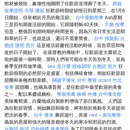
棺材被燒毀，象徵性地關閉了狂歡節並埋葬了冬天。
經絡
按摩證照
天母 撥筋
狂歡節時期從頓悟日到星期三，在1月6
日開始，但依賴於月亮的複活節。
台中運動按摩
Ash星期
三是四旬期復活節的開始，它跟隨耶穌40天快。
大腿 按摩
但是，整個四旬期時期的時間更長，因為只有日常生活是耶
和華的日子，也就是說，週日不需要禁食。
台中 抓龍筋
台
胞證 護照 照片
這是複活節慶祝活動的時候，宣告罪惡和悔
改的日子開始了。 在基督教的傳統中，狂歡節是大齋節之
前的最後一個時期，當時人們有可能在冬天告別冬天，並為
春季安靜而做準備。
seo 是什麼
經絡調理
台胞證 照片
狂
歡節假期的必然部分是盛宴，包括傳統食物，例如狂歡節甜
甜圈和各種肉類菜餚。
關鍵字優化
台中 整骨 dcard
竹北
按摩
甜甜圈，也稱為潘普斯，是狂歡節中最受歡迎的美食
之一，配以果醬或糖粉。
整復推薦
板橋 外燴
台中養生館
美味葡萄酒，白蘭地或自製飲料增強了節日氣氛。 人們認
為狂歡節習慣，例如舞蹈和噪音，將有助於推動冬天並提供
肥沃的春季。
台中 推拿
舞蹈遊行，房屋
rwd
-
南屯整骨
偽裝的房屋和強大的噪音都使冬天的寒冷和邪惡的烈酒。
台胞證 申請
戶外婚禮
推拿學徒
為了打招呼春天並提供肥