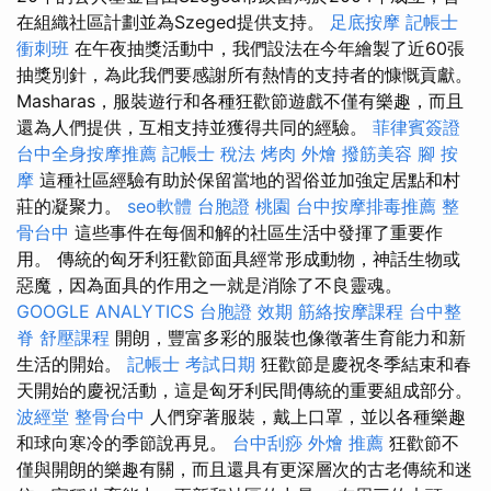
在組織社區計劃並為Szeged提供支持。
足底按摩
記帳士
衝刺班
在午夜抽獎活動中，我們設法在今年繪製了近60張
抽獎別針，為此我們要感謝所有熱情的支持者的慷慨貢獻。
Masharas，服裝遊行和各種狂歡節遊戲​​不僅有樂趣，而且
還為人們提供，互相支持並獲得共同的經驗。
菲律賓簽證
台中全身按摩推薦
記帳士 稅法
烤肉 外燴
撥筋美容
腳 按
摩
這種社區經驗有助於保留當地的習俗並加強定居點和村
莊的凝聚力。
seo軟體
台胞證 桃園
台中按摩排毒推薦
整
骨台中
這些事件在每個和解的社區生活中發揮了重要作
用。 傳統的匈牙利狂歡節面具經常形成動物，神話生物或
惡魔，因為面具的作用之一就是消除了不良靈魂。
GOOGLE ANALYTICS
台胞證 效期
筋絡按摩課程
台中整
脊
舒壓課程
開朗，豐富多彩的服裝也像徵著生育能力和新
生活的開始。
記帳士 考試日期
狂歡節是慶祝冬季結束和春
天開始的慶祝活動，這是匈牙利民間傳統的重要組成部分。
波經堂
整骨台中
人們穿著服裝，戴上口罩，並以各種樂趣
和球向寒冷的季節說再見。
台中刮痧
外燴 推薦
狂歡節不
僅與開朗的樂趣有關，而且還具有更深層次的古老傳統和迷