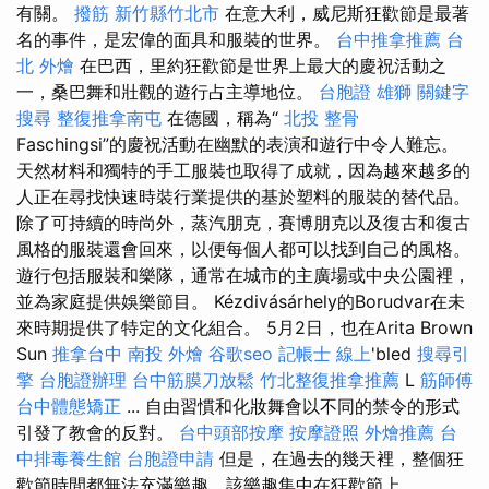
有關。
撥筋 新竹縣竹北市
在意大利，威尼斯狂歡節是最著
名的事件，是宏偉的面具和服裝的世界。
台中推拿推薦
台
北 外燴
在巴西，里約狂歡節是世界上最大的慶祝活動之
一，桑巴舞和壯觀的遊行占主導地位。
台胞證 雄獅
關鍵字
搜尋
整復推拿南屯
在德國，稱為“
北投 整骨
Faschingsi”的慶祝活動在幽默的表演和遊行中令人難忘。
天然材料和獨特的手工服裝也取得了成就，因為越來越多的
人正在尋找快速時裝行業提供的基於塑料的服裝的替代品。
除了可持續的時尚外，蒸汽朋克，賽博朋克以及復古和復古
風格的服裝還會回來，以便每個人都可以找到自己的風格。
遊行包括服裝和樂隊，通常在城市的主廣場或中央公園裡，
並為家庭提供娛樂節目。 Kézdivásárhely的Borudvar在未
來時期提供了特定的文化組合。 5月2日，也在Arita Brown
Sun
推拿台中
南投 外燴
谷歌seo
記帳士 線上
'bled
搜尋引
擎
台胞證辦理
台中筋膜刀放鬆
竹北整復推拿推薦
L
筋師傅
台中體態矯正
... 自由習慣和化妝舞會以不同的禁令的形式
引發了教會的反對。
台中頭部按摩
按摩證照
外燴推薦
台
中排毒養生館
台胞證申請
但是，在過去的幾天裡，整個狂
歡節時間都無法充滿樂趣，該樂趣集中在狂歡節上。