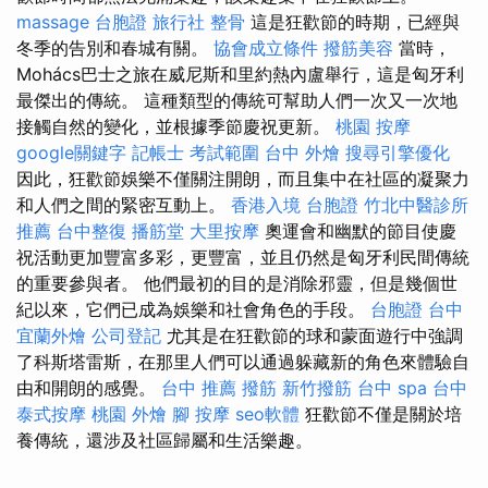
massage
台胞證 旅行社
整骨
這是狂歡節的時期，已經與
冬季的告別和春城有關。
協會成立條件
撥筋美容
當時，
Mohács巴士之旅在威尼斯和里約熱內盧舉行，這是匈牙利
最傑出的傳統。 這種類型的傳統可幫助人們一次又一次地
接觸自然的變化，並根據季節慶祝更新。
桃園 按摩
google關鍵字
記帳士 考試範圍
台中 外燴
搜尋引擎優化
因此，狂歡節娛樂不僅關注開朗，而且集中在社區的凝聚力
和人們之間的緊密互動上。
香港入境 台胞證
竹北中醫診所
推薦
台中整復
播筋堂
大里按摩
奧運會和幽默的節目使慶
祝活動更加豐富多彩，更豐富，並且仍然是匈牙利民間傳統
的重要參與者。 他們最初的目的是消除邪靈，但是幾個世
紀以來，它們已成為娛樂和社會角色的手段。
台胞證 台中
宜蘭外燴
公司登記
尤其是在狂歡節的球和蒙面遊行中強調
了科斯塔雷斯，在那里人們可以通過躲藏新的角色來體驗自
由和開朗的感覺。
台中 推薦 撥筋
新竹撥筋
台中 spa
台中
泰式按摩
桃園 外燴
腳 按摩
seo軟體
狂歡節不僅是關於培
養傳統，還涉及社區歸屬和生活樂趣。