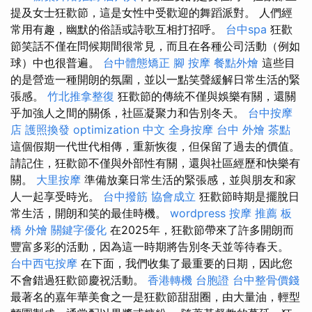
提及女士狂歡節，這是女性中受歡迎的舞蹈派對。 人們經
常用有趣，幽默的俗語或詩歌互相打招呼。
台中spa
狂歡
節笑話不僅在問候期間很常見，而且在各種公司活動（例如
球）中也很普遍。
台中體態矯正
腳 按摩
餐點外燴
這些目
的是營造一種開朗的氛圍，並以一點笑聲緩解日常生活的緊
張感。
竹北推拿整復
狂歡節的傳統不僅與娛樂有關，還關
乎加強人之間的關係，社區凝聚力和告別冬天。
台中按摩
店
護照換發
optimization 中文
全身按摩
台中 外燴 茶點
這個假期一代世代相傳，重新恢復，但保留了過去的價值。
請記住，狂歡節不僅與外部性有關，還與社區經歷和快樂有
關。
大里按摩
準備放棄日常生活的緊張感，並與朋友和家
人一起享受時光。
台中撥筋
協會成立
狂歡節時期是擺脫日
常生活，開朗和笑的最佳時機。
wordpress
按摩 推薦
板
橋 外燴
關鍵字優化
在2025年，狂歡節帶來了許多開朗而
豐富多彩的活動，因為這一時期將告別冬天並等待春天。
台中西屯按摩
在下面，我們收集了最重要的日期，因此您
不會錯過狂歡節慶祝活動。
香港轉機 台胞證
台中整骨價錢
最著名的嘉年華美食之一是狂歡節甜甜圈，由大量油，輕型