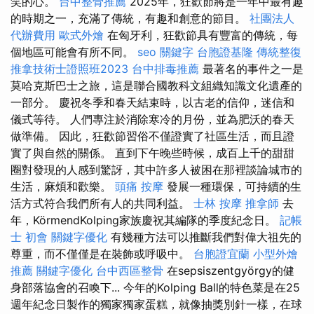
笑的心。
台中整骨推薦
2025年，狂歡節將是一年中最有趣
的時期之一，充滿了傳統，有趣和創意的節目。
社團法人
代辦費用
歐式外燴
在匈牙利，狂歡節具有豐富的傳統，每
個地區可能會有所不同。
seo 關鍵字
台胞證基隆
傳統整復
推拿技術士證照班2023
台中排毒推薦
最著名的事件之一是
莫哈克斯巴士之旅，這是聯合國教科文組織知識文化遺產的
一部分。 慶祝冬季和春天結束時，以古老的信仰，迷信和
儀式等待。 人們專注於消除寒冷的月份，並為肥沃的春天
做準備。 因此，狂歡節習俗不僅證實了社區生活，而且證
實了與自然的關係。 直到下午晚些時候，成百上千的甜甜
圈對發現的人感到驚訝，其中許多人被困在那裡談論城市的
生活，麻煩和歡樂。
頭痛 按摩
發展一種環保，可持續的生
活方式符合我們所有人的共同利益。
士林 按摩
推拿師
去
年，KörmendKolping家族慶祝其編隊的季度紀念日。
記帳
士 初會
關鍵字優化
有幾種方法可以推斷我們對偉大祖先的
尊重，而不僅僅是在裝飾或呼吸中。
台胞證宜蘭
小型外燴
推薦
關鍵字優化
台中西區整骨
在sepsiszentgyörgy的健
身部落協會的召喚下... 今年的Kolping Ball的特色菜是在25
週年紀念日製作的獨家獨家蛋糕，就像抽獎別針一樣，在球