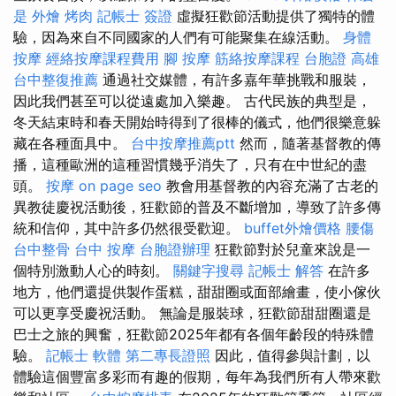
是
外燴 烤肉
記帳士 簽證
虛擬狂歡節活動提供了獨特的體
驗，因為來自不同國家的人們有可能聚集在線活動。
身體
按摩
經絡按摩課程費用
腳 按摩
筋絡按摩課程
台胞證 高雄
台中整復推薦
通過社交媒體，有許多嘉年華挑戰和服裝，
因此我們甚至可以從遠處加入樂趣。 古代民族的典型是，
冬天結束時和春天開始時得到了很棒的儀式，他們很樂意躲
藏在各種面具中。
台中按摩推薦ptt
然而，隨著基督教的傳
播，這種歐洲的這種習慣幾乎消失了，只有在中世紀的盡
頭。
按摩
on page seo
教會用基督教的內容充滿了古老的
異教徒慶祝活動後，狂歡節的普及不斷增加，導致了許多傳
統和信仰，其中許多仍然很受歡迎。
buffet外燴價格
腰傷
台中整骨
台中 按摩
台胞證辦理
狂歡節對於兒童來說是一
個特別激動人心的時刻。
關鍵字搜尋
記帳士 解答
在許多
地方，他們還提供製作蛋糕，甜甜圈或面部繪畫，使小傢伙
可以更享受慶祝活動。 無論是服裝球，狂歡節甜甜圈還是
巴士之旅的興奮，狂歡節2025年都有各個年齡段的特殊體
驗。
記帳士 軟體
第二專長證照
因此，值得參與計劃，以
體驗這個豐富多彩而有趣的假期，每年為我們所有人帶來歡