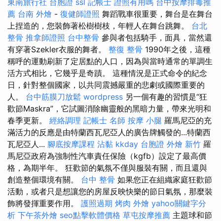
東南旅行社 台胞證
ssl
記帳士 證照有用嗎
台中按摩排毒推
薦
台南 外燴
-
復健師證照
舞蹈戰車很重要，舞台是在舞台
上捏造的，您裝飾著松樹樹枝，年輕人在舞台跳舞。
台北
整骨
推拿師證照
台中整骨
參與者包括騎手，面具，當然還
有穿著Szekler衣服的舞者。
整復 整骨
1990年之後，這種
稱呼的運動刷新了定居點的人口，因為與當時通常的單調生
活方式相比，它幾乎是奇蹟。 這種情況是正式命令的紀念
日，針對整個國家，以共同震撼嚴重的悲劇或國際重要的
人。
台中筋膜刀放鬆
wordpress
另一個有趣的習慣是“狂
歡節Maskra”，它試圖消除幽靈般的黑暗力量，帶來光明和
春季更新。
經絡調理
記帳士 名師
按摩 小腿
羅馬尼亞的充
滿活力的反應是由特蘭西瓦尼亞人的廣告牌觸發的...特蘭西
瓦尼亞人...
腳底按摩課程
沾黏
kkday 台胞證
外燴 新竹
羅
馬尼亞政府為強制性汽車責任保險（kgfb）設定了最高價
格，為期半年。 狂歡節的氣氛不僅與服裝有關，而且還與
創造整個環境有關。
台中 整骨
如果您正在組織家庭狂歡節
活動，或者只是想讓您的房屋反映快樂的節日氣氛，那麼裝
飾將發揮重要作用。
護照過期
烤肉 外燴
yahoo關鍵字分
析
下午茶外燴
seo點擊軟體價格
草屯按摩推薦
主題球和節