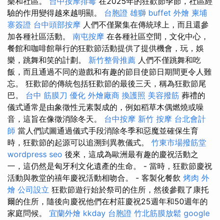
樂和社區。
台中按摩排毒
在2025年的狂歡節季節，社區經
驗的作用變得越來越明顯。
台胞證 雄獅
buffet 外燴
柬埔
寨簽證
台中頭部按摩
人們不僅聚集在傳統球上，而且還參
加各種社區活動。
南屯按摩
在各種社區空間，文化中心，
餐館和咖啡館舉行的狂歡節活動提供了提供機會，玩，娛
樂，跳舞和笑的計劃。
新竹整骨推薦
人們不僅跳舞和吃
飯，而且通過不同的遊戲和有趣的節目使節日期間更令人難
忘。 狂歡節的傳統包括狂歡節的最後三天，稱為狂歡節尾
巴。
台中 筋膜刀
優化
外燴廠商
換護照
美容撥筋
葬禮的
儀式通常是由象徵性元素製成的，例如稻草木偶燃燒或噪
音，這旨在像徵消除冬天。
台中按摩
新竹 按摩
台北會計
師
當人們試圖通過儀式手段消除冬季和惡魔並確保生育
時，狂歡節的起源可以追溯到異教儀式。
竹東市場撥筋堂
wordpress seo
後來，這成為歐洲最有趣的慶祝活動之
一，這仍然是匈牙利文化遺產的生命。 - 當時，狂歡節慶祝
活動與教堂的禧年慶祝活動相吻合。 - 客製化餐飲
烤肉 外
燴
公司設立
狂歡節遊行始於祭司的住所，然後參觀了康托
爾的住所，隨後向慶祝他們在村莊慶祝25週年和50週年的
家庭問候。
宜蘭外燴
kkday 台胞證
竹北筋膜放鬆
google