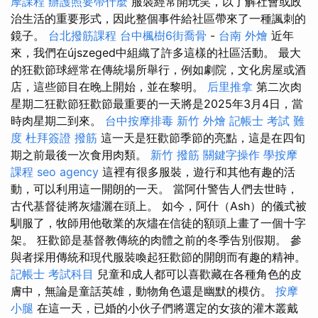
摩課程
辦護照要帶什麼
服裝經常開玩笑，以了解社會或政
治生活的重要形式，因此整個事件給社區帶來了一種諷刺的
鏡子。
台北撥筋課程
台中楓樹6街喬骨
-
台南 外燴
近年
來，我們在újszeged中組織了許多這樣的社區活動。 最大
的狂歡節球經常在傳統場所舉行，例如劇院，文化房屋或酒
店，這些節目在晚上開始，並在黎明。
后里推拿
第二次肉
星期二狂歡節狂歡節最重要的一天將是2025年3月4日，當
時肉星期二到來。
台中按摩排毒
新竹 外燴
記帳士 考試 難
度
杜拜簽證
撥筋
這一天是狂歡節季節的亮點，這是在四旬
期之前最後一次食用肉類。
新竹 撥筋
關鍵字操作
學按摩
課程
seo agency
這裡有很多服裝，遊行和其他有趣的活
動，可以利用這一開朗的一天。 當阿什警告人們去世時，
古代基督徒將灰燼灑在頭上。 如今，阿什（Ash）的儀式被
馴服了，牧師用他敬業的灰燼在信徒的額頭上畫了一個十字
架。 狂歡節是基督教傳統的肉體之前的冬季告別假期。 參
與者採用傳統和現代服裝喚起狂歡節的開朗而有趣的精神。
記帳士 考試科目
兒童和成人都可以喜歡藏在各種角色的皮
膚中，無論是童話英雄，動物角色還是幽默的模仿。
按摩
小腿
在這一天，已婚的小伙子們將選定的女孩的灌木叢戴