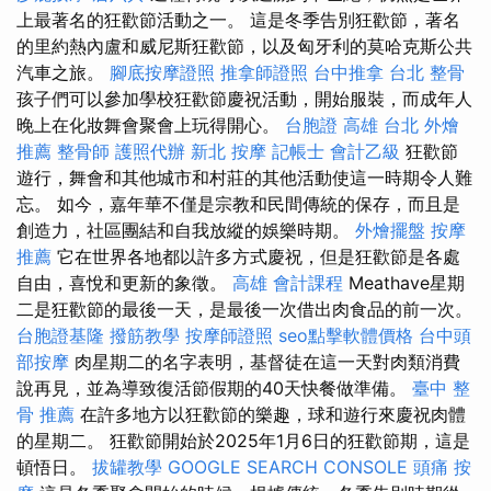
上最著名的狂歡節活動之一。 這是冬季告別狂歡節，著名
的里約熱內盧和威尼斯狂歡節，以及匈牙利的莫哈克斯公共
汽車之旅。
腳底按摩證照
推拿師證照
台中推拿
台北 整骨
孩子們可以參加學校狂歡節慶祝活動，開始服裝，而成年人
晚上在化妝舞會聚會上玩得開心。
台胞證 高雄
台北 外燴
推薦
整骨師
護照代辦
新北 按摩
記帳士 會計乙級
狂歡節
遊行，舞會和其他城市和村莊的其他活動使這一時期令人難
忘。 如今，嘉年華不僅是宗教和民間傳統的保存，而且是
創造力，社區團結和自我放縱的娛樂時期。
外燴擺盤
按摩
推薦
它在世界各地都以許多方式慶祝，但是狂歡節是各處
自由，喜悅和更新的象徵。
高雄 會計課程
Meathave星期
二是狂歡節的最後一天，是最後一次借出肉食品的前一次。
台胞證基隆
撥筋教學
按摩師證照
seo點擊軟體價格
台中頭
部按摩
肉星期二的名字表明，基督徒在這一天對肉類消費
說再見，並為導致復活節假期的40天快餐做準備。
臺中 整
骨 推薦
在許多地方以狂歡節的樂趣，球和遊行來慶祝肉體
的星期二。 狂歡節開始於2025年1月6日的狂歡節期，這是
頓悟日。
拔罐教學
GOOGLE SEARCH CONSOLE
頭痛 按