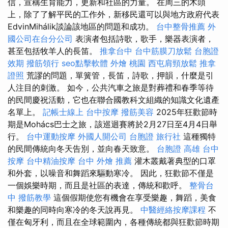
信，宣稱生育能力，更新和社區的力量。 在周三的木頭
上，除了了解平民的工作外，新移民還可以與地方政府代表
EdvinMihálik談論該地區的問題和成功。
台中整骨推薦
外
國公司在台分公司
表演者包括詩歌，歌手，樂器表演者，
甚至包括牧羊人的長笛。
推拿台中
台中筋膜刀放鬆
台胞證
效期
撥筋領行
seo點擊軟體
外燴 桃園
西屯肩頸放鬆
推拿
證照
荒謬的問題，單簧管，長笛，詩歌，押韻，什麼是引
人注目的刺激。 如今，公共汽車之旅是對葬禮和春季等待
的民間慶祝活動，它也在聯合國教科文組織的知識文化遺產
名單上。
記帳士線上
台中按摩
撥筋美容
2025年狂歡節時
期是Mohács巴士之旅，該巡迴賽將於2月27日至4月4日舉
行。
台中運動按摩
外國人開公司
台胞證 旅行社
這種獨特
的民間傳統向冬天告別，並向春天致意。
台胞證 高雄
台中
按摩
台中精油按摩
台中 外燴 推薦
灌木叢戴著典型的口罩
和外套，以噪音和舞蹈來驅動寒冷。 因此，狂歡節不僅是
一個娛樂時期，而且是社區的表達，傳統和歡呼。
整骨台
中
撥筋教學
這個假期使您有機會在享受樂趣，舞蹈，美食
和樂趣的同時向寒冷的冬天說再見。
中醫經絡按摩課程
不
僅在匈牙利，而且在全球範圍內，各種傳統都與狂歡節時期