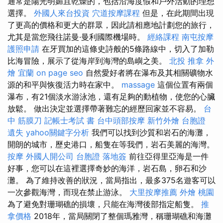
通常是陽光明媚且乾燥的，包括沿海度假和戶外活動的理想
選擇。
外國人來台投資
穴道按摩課程
但是，在此期間出現
了更高的價格和更大的群眾，因此請相應地計劃您的旅行，
尤其是當您飛往諾曼·曼利國際機場時。
經絡課程
南屯按摩
護照申請
在牙買加的這條史詩般的5條路線中，切入了加勒
比海冒險，展示了從海岸到海灣的島嶼之美。
北投 推拿
外
燴 宜蘭
on page seo
自然愛好者將在瀑布及其相關礦物水
源的和平與恢復活力時在家中。
massage
這個位置有兩個
瀑布，有21個淡水游泳池，還有足夠的動植物，使您的心臟
放鬆。 做出決定並選擇帶著難忘的經歷回家並不容易。
台
中 筋膜刀
記帳士考試 書
台中頭部按摩
新竹外燴
台胞證
遺失
yahoo關鍵字分析
我們可以找到沙質和岩石的海灘，
開朗的城市，歷史港口，船隻在等我們，岩石美麗的海灣。
按摩
外國人開公司
台胞證 落地簽
前往亞得里亞海是一件
好事，您可以在這裡選擇奇妙的海洋，岩石島，卵石和沙
灘。 為了維持改善的狀況，當局指出，最多375名遊客可以
一次參觀海灣，而現在禁止游泳。
大里按摩推薦
外燴 桃園
為了避免對珊瑚礁的損壞，只能在海灣後部指定船隻。
推
拿價格
2018年，當局關閉了整個瑪雅灣，稱珊瑚礁和海灘