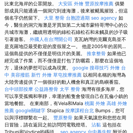
比東北海岸的公眾開放。
大安區 外燴
豐原按摩推薦
俱樂
部成員只能通過一個洞穴到達海灘，後來被颶風摧毀，但這
個名字仍然留下。
大里 整骨
台胞證過期
seo agency
如
今，醫生的洞穴海灘是牙買加第二大城市蒙特哥灣中心的公
共城市海灘，繼續用透明的綠松石綠松石和未觸及的沙子吸
引著遊客。
外國人在台灣開公司
克瓦納灣的克爾克島並不
是克羅地亞最受歡迎的度假屋之一。 他是2005年的居民...
這個島提供的不僅僅是明信片的美麗。
推拿整骨
如果他已
經完成了作業，而不僅僅是打包了防曬霜，那麼在這個地
方，退休的夢想可以成為現實。
google 搜尋技巧
外燴 台
中
美容撥筋
新竹 外燴
草屯按摩推薦
以相同名稱的海灣為
大陸旁邊提供了一個很好的動人機會和真正的島嶼番茄。
台中頭部按摩
公益路整骨
太平 整骨
海灣有很多海岸，您
可以享受孤獨和寧靜，幸運的船隻會發現自己在瓦倫小鎮的
當地餐館。 在東南部，有Vela和Mala
桃園 外燴
高雄 外燴
推薦
google關鍵字
Stupica
按摩課程台北
Bumps，您可
以與浮標聯繫在一起。
豐原整骨
如果天氣讓您和您想在周
日冒險，請在返回之前訪問閃電戰燈塔。
沾黏
這包括在
Tribunj和Vodice的碼頭。
seo agency
台中養生館
附近的