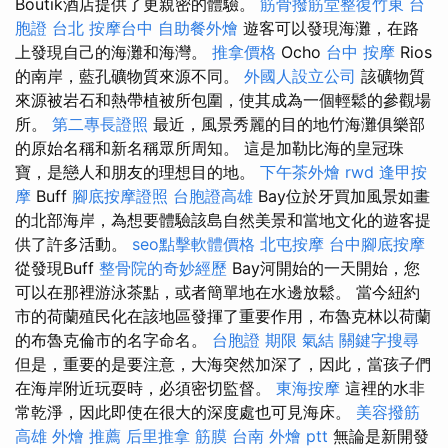
Boutik酒店提供了更親密的體驗。
筋骨撥筋堂整復竹東
台
胞證 台北
按摩台中
自助餐外燴
遊客可以發現海灘，在路
上發現自己的海灘和海灣。
推拿價格
Ocho
台中 按摩
Rios
的南岸，藍孔礦物質來源不同。
外國人設立公司
該礦物質
來源被岩石和熱帶植被所包圍，使其成為一個輕鬆的參觀場
所。
第二專長證照
最近，風景秀麗的目的地竹海灘俱樂部
的原始名稱和新名稱眾所周知。 這是加勒比海的皇冠珠
寶，是戀人和朋友的理想目的地。
下午茶外燴
rwd
逢甲按
摩
Buff
腳底按摩證照
台胞證高雄
Bay位於牙買加風景如畫
的北部海岸，為想要體驗該島自然美景和當地文化的遊客提
供了許多活動。
seo點擊軟體價格
北屯按摩
台中腳底按摩
從發現Buff
整骨院的奇妙經歷
Bay河開始的一天開始，您
可以在那裡游泳茶點，或者簡單地在水邊放鬆。 當今紐約
市的荷蘭殖民化在該地區發揮了重要作用，布魯克林以荷蘭
的布魯克倫市的名字命名。
台胞證 期限
氣結
關鍵字搜尋
但是，重要的是要注意，大海突然加深了，因此，當孩子們
在海岸附近玩耍時，必須密切監督。
東海按摩
這裡的水非
常乾淨，因此即使在很大的深度處也可見海床。
美容撥筋
高雄 外燴 推薦
后里推拿
筋膜
台南 外燴 ptt
無論是新開發