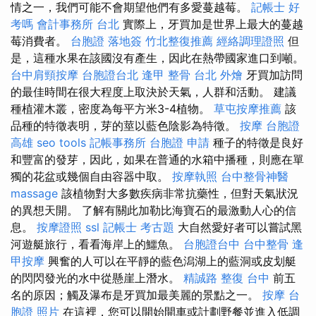
情之一，我們可能不會期望他們有多愛蔓越莓。
記帳士 好
考嗎
會計事務所 台北
實際上，牙買加是世界上最大的蔓越
莓消費者。
台胞證 落地簽
竹北整復推薦
經絡調理證照
但
是，這種水果在該國沒有產生，因此在熱帶國家進口到噸。
台中肩頸按摩
台胞證台北
逢甲 整骨
台北 外燴
牙買加訪問
的最佳時間在很大程度上取決於天氣，人群和活動。 建議
種植灌木叢，密度為每平方米3-4植物。
草屯按摩推薦
該
品種的特徵表明，芽的莖以藍色陰影為特徵。
按摩
台胞證
高雄
seo tools
記帳事務所
台胞證 申請
種子的特徵是良好
和豐富的發芽，因此，如果在普通的水箱中播種，則應在單
獨的花盆或幾個自由容器中取。
按摩執照
台中整骨神醫
massage
該植物對大多數疾病非常抗藥性，但對天氣狀況
的異想天開。 了解有關此加勒比海寶石的最激動人心的信
息。
按摩證照
ssl
記帳士 考古題
大自然愛好者可以嘗試黑
河遊艇旅行，看看海岸上的鱷魚。
台胞證台中
台中整骨
逢
甲按摩
興奮的人可以在平靜的藍色潟湖上的藍洞或皮划艇
的閃閃發光的水中從懸崖上潛水。
精誠路 整復 台中
前五
名的原因；觸及瀑布是牙買加最美麗的景點之一。
按摩
台
胞證 照片
在這裡，您可以開始開車或計劃野餐並進入低調