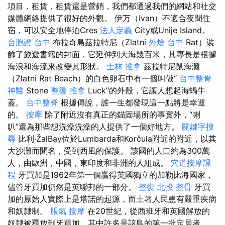
項目，租賃，租賃還是營銷，我們都通過我們的網站和社交
媒體網絡提供了很好的外觀。 伊万（Ivan）不適合夜間住
宿，可以安全地停泊Cres
法人定義
City或Unije Island。
台胞證 台中
布拉奇島茲拉特尼（Zlatni
外燴 台中
Rat）裝
飾了旅遊書籍的封面，它延伸到大海幾百米，其專長是根據
海浪和海流來改變其形狀。
士林 推拿
茲拉特尼鼠海灘
（Zlatni Rat Beach）的白色卵石中有一個叫做“
台中整骨
神醫
Stone
整復 推拿
Luck”的外殼，它讓人想起海蝸牛
蓋。
台中整脊
根據傳說，誰一生都發現這一點將是幸運
的。
按摩
除了附近沒有真正的錨固場所的事實外，“喇
叭”還為那些想洗澡洗澡的人提供了一個好地方。
關鍵字搜
尋
比利·ŽalBay位於Lumbarda和Korčula附近的附近，以其
大沙灘而聞名，受到西風的保護。 該國的人口約為300萬
人，由歐洲，中國，東印度和非洲的人組成。
穴道按摩課
程
牙買加是1962年第一個贏得英國獨立的加勒比海國家，
儘管牙買加仍然是英聯邦的一部分。
整復
北投 整骨
牙買
加的原始人實際上是塔諾的起源，而土著人民患有嚴重疾病
和奴隸制。
脹氣 按摩
在20世紀，從西班牙和英國解放的
奴隸被釋放到牙買加，其中許多是該島的第一批定居者。