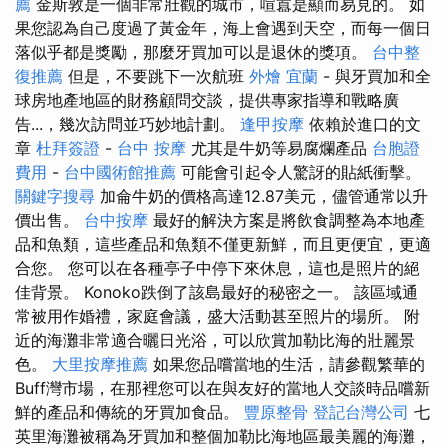
薦
金斯敦是一個非常壯觀的城市，喧囂是顯而易見的。 如
果您認為自己度過了黃金年，海上會遇到天空，而每一個日
落似乎都是獎勵，那麼牙買加可以是退休的獎項。
台中整
復推薦
但是，不要跳下一次航班
外燴 宜蘭
- 與牙買加和全
球房地產地區的財務顧問交談，提供專家指導和戰略廣
告...，幾次訪問並巧妙地計劃。
逢甲按摩
依賴於進口的文
章
杜拜簽證
-
台中 按摩
尤其是牛奶等易腐爛產品
台胞證
費用
-
台中國術館推薦
可能會引起令人驚訝的貼紙衝擊。
關鍵字搜尋
加侖牛奶的價格高達12.87美元，儘管通常以升
價出售。
台中按摩
最好的解決方案是將飲食調整為本地產
品和魚類，這些產品和魚類不僅更新鮮，而且更便宜，更適
合您。 您可以在各種亭子中停下來休息，這也是照片的絕
佳背景。 Konoko跌倒了該島最好的秘密之一。 該區域通
常被用作婚禮，家庭會議，盛大活動甚至照片的場所。 附
近的海灘非常適合曬日光浴，可以欣賞加勒比海的壯麗景
色。
大里按摩推薦
如果您品嚐當地的生活，請參觀繁華的
Buff灣市場，在那裡您可以在與友好的當地人交談時品嚐新
鮮的產品和傳統的牙買加食品。
豐原整骨
登記台灣公司
七
英里海灘被稱為牙買加和整個加勒比海地區最美麗的海灘，