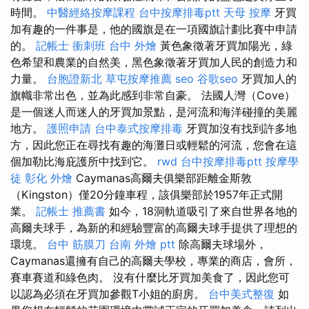
時間。
中醫經絡按摩課程
台中按摩排毒ptt
天母 按摩
牙買
加有趣的一件事是，他的國旗是在一項國旗計劃比賽中申請
的。
記帳士 衝刺班
台中 外燴
黃色象徵著牙買加陽光，綠
色希望和農業的自然美，黑色象徵著牙買加人民的創造力和
力量。
台胞證新北
草屯按摩推薦
seo
谷歌seo
牙買加人的
旗幟非常出色，並為此感到非常自豪。 法國人灣（Cove）
是一個迷人而迷人的牙買加景點，是河流和海洋碰撞的美麗
地方。
護照申請
台中泰式按摩排毒
牙買加沒有找到許多地
方，因此您正在尋找有趣的海灘日或輕鬆的河流，您會在這
個加勒比海庇護所中找到它。
rwd
台中按摩排毒ptt
按摩學
徒
彰化 外燴
Caymanas高爾夫俱樂部距離金斯敦
（Kingston）僅20分鐘車程，該俱樂部於1957年正式開
業。
記帳士 推薦書
如今，18洞軌道吸引了來自世界各地的
高爾夫球手，為新的和經驗豐富的高爾夫球手提供了理想的
環境。
台中 筋膜刀
台南 外燴 ptt
除高爾夫球場外，
Caymanas還擁有自己的高爾夫學校，專業的商店，會所，
賽車賽道和綠色肉。 沒有什麼比牙買加美食了，因此您可
以認為必須在牙買加參觀T小姐的廚房。
台中美式整復
如