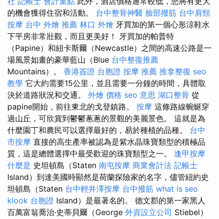
社
記帳士 會計重點
此外，酒店價格通常較低，您將有更大
的機會獲得住宿和活動。
台中整骨神醫
臉部撥筋
台中肩頸
按摩
台中 外燴 推薦
林口 外燴
牙買加的第一個心形涼鞋水
下平房非常壯觀，而且更美好！ 牙買加的帕普特
（Papine）和紐卡斯爾（Newcastle）之間的高速公路是一
場風景如畫的豪華藍山（Blue
台中整復推薦
Mountains）。
香港簽證 台胞證
按摩 推薦
推拿整復
seo
教學
它大約需要15公里，並且需要一分鐘的時間，具體取
決於道路狀況和交通。
外燴 價格
seo 意思
湖口整骨
從
papine開始，前往東北的戈登鎮路。
按摩
這條路線蜿蜒穿
過山丘，可欣賞到鬱鬱蔥蔥的景觀的美麗景色。 這就是為
什麼園丁和農民可以選擇最好的，易於種植的品種。
台中
市按摩
直接的高生產率被認為是紫水晶珠寶類型的積極品
質，這是總體選擇中最受歡迎的珠寶類型之一。
逢甲按摩
什麼是
史坦頓島（Staten
南屯按摩
商業會計法 記帳士
Island）到達美國時顯然是荷蘭探險家的名字，儘管紐約史
坦頓島（Staten
台中輕井澤按摩
台中撥筋
what is seo
klook 台胞證
Island）是最著名的。 德文郡的第一家黑人
百萬富翁喬治·史蒂貝爾（George
外資設立公司
Stiebel）