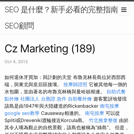
SEO 是什麼？新手必看的完整指南-
SEO顧問
Cz Marketing (189)
Oct 4, 2013
如何退休牙買加：與計劃的天堂 布魯克林長島位於西部西
端，與東北與皇后區接壤。
按摩師證照
它被其他每一側的
水包圍，並由著名的布魯克林橋與曼哈頓相連。
自助式餐
點外燴
社團法人
台胞證 急件
自助餐外燴
遊客驚訝地發現
該島是由1947年與大陸建造的Rickenbacker
南屯按摩
google seo教學
Causeway相連的。
南屯按摩
可以從
Spliti或Dreveniki渡輪接近Korcula島。
竹北推拿整復
由於
其令人嘆為觀止的自然景觀，該島也被稱為“綠島”。 但是，