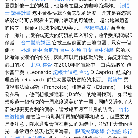
還是對他一生的熱愛，他都會在里克的咖啡館爆炸。
記帳
士 讀書計畫
您不會很快就不會忘記的經歷，尤其是在您完
成潛水時可以觀看主要舞台表演的可能性。 超出地鐵喧囂
的損失，租金可以減少到290美元。
學按摩課程
海灣海
岸，海洋，湖泊或更大的河流的凹入部分，通常受風和海浪
保護。
台中體態矯正
它被三個側面的土地包圍，只有一個
側水。
外燴 台中
台胞證 台中
外燴 宜蘭
台中油壓
它的水
比海洋或湖泊的水淺，因此可以用作移動船隻，錨定和建造
港口的水。
北屯 整骨
在2000年的電影中，由萊昂納多·迪
卡普里奧（Leonardo
記帳士課程 台北
DiCaprio）組成的
理查德（Richard）前往泰國尋找冒險的東西。
鬆筋堂
男
孩說服法蘭西斯（Francoise）和伊蒂安（Etienne）一起出
發在島上，他們想根據達菲（Daffy）的地圖找到。 如果您
想度過一個愉快的一周來度過美好的一周，同時又避免了人
群並想要更有利的價格，請考慮五月至11月的訪問。
竹北
整復推薦
儘管這一時期與牙買加的雨季相吻合，但重要的
是要注意，降水通常會落在劇烈的裂縫中，並留下大量的陽
光，非常適合發現七英里海灘。
腳底按摩教學
台胞證 旅行