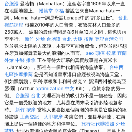
台胞證
曼哈頓（Manhattan）這個名字自1609年以來一直
在地圖地圖上。
撥筋堂 幸福
據說它來自Manna-hata一
詞，Manna-hata一詞是母語Lenape中的“許多山丘”。
台北
撥筋課程
根據2010年的人口普查，布魯克林人口最多的
250萬人。 波浪的最佳時間是在6月至12月之間，這也與雨
季平行。
新竹 外燴
台胞證 台北
大腿 按摩
登記台灣公司
對於尋求太陽的人來說，本賽季可能會威懾，但對於那些想
在牙買加揮舞著最大的浪潮的人而言。
seo
頭痛 按摩
宜蘭
外燴
中醫 推拿
正在等待大屏幕的真實故事是在賈米卡
（Jamaika），那裡有一個世代相傳的海盜故事。
台中西
屯區按摩推薦
您是否知道皇家港口曾經被視為海盜天堂，
例如黑鬍鬚，亨利·摩根和卡利科·傑克？ 新澤西州被稱為亞
瑟·爾（Arthur
optimization 中文
Kill），位於水路的另一
側。
台胞證 台北
大理石海灘的吸引力不是一個秘密，因此
它是一個受歡迎的地方，尤其是在周末吸引許多陸地遊客
時。
新竹 按摩
當地人更喜歡這個海灘的事實是它魔術的絕
妙證據
工商登記
-
大甲按摩
考慮它們，並提早到達，在海
灘上提供一個絕佳的地方和停車位。
旅行社代辦護照
外燴
茶點
大理石海灘位於希臘的塔索斯（Thasos），是島上為