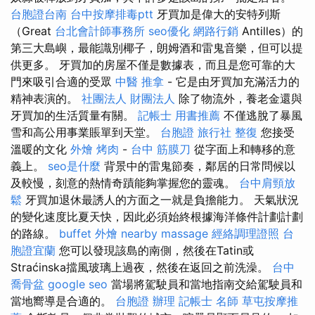
台胞證台南
台中按摩排毒ptt
牙買加是偉大的安特列斯
（Great
台北會計師事務所
seo優化
網路行銷
Antilles）的
第三大島嶼，最能識別椰子，朗姆酒和雷鬼音樂，但可以提
供更多。 牙買加的房屋不僅是數據表，而且是您可靠的大
門來吸引合適的受眾
中醫 推拿
- 它是由牙買加充滿活力的
精神表演的。
社團法人 財團法人
除了物流外，養老金還與
牙買加的生活質量有關。
記帳士 用書推薦
不僅逃脫了暴風
雪和高公用事業賬單到天堂。
台胞證 旅行社
整復
您接受
溫暖的文化
外燴 烤肉
-
台中 筋膜刀
從字面上和轉移的意
義上。
seo是什麼
背景中的雷鬼節奏，鄰居的日常問候以
及較慢，刻意的熱情奇蹟能夠掌握您的靈魂。
台中肩頸放
鬆
牙買加退休最誘人的方面之一就是負擔能力。 天氣狀況
的變化速度比夏天快，因此必須始終根據海洋條件計劃計劃
的路線。
buffet 外燴
nearby massage
經絡調理證照
台
胞證宜蘭
您可以發現該島的南側，然後在Tatin或
Straćinska擋風玻璃上過夜，然後在返回之前洗澡。
台中
喬骨盆
google seo
當場將駕駛員和當地指南交給駕駛員和
當地嚮導是合適的。
台胞證 辦理
記帳士 名師
草屯按摩推