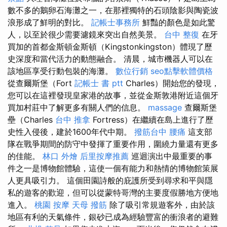
數不多的鵝卵石海灘之一，在那裡獨特的石頭陰影與陶瓷波
浪形成了鮮明的對比。
記帳士事務所
鮮豔的顏色是如此驚
人，以至於很少需要濾鏡來突出自然美景。
台中 整復
在牙
買加的首都金斯頓金斯頓（Kingstonkingston）體現了歷
史深度和當代活力的動態融合。 清晨，城市機器人可以在
該地區享受行動包裝的海灘。
數位行銷
seo點擊軟體價格
從查爾斯堡（Fort
記帳士 書 ptt
Charles）開始您的發現，
您可以在這裡發現皇家港的故事，並從金斯敦港附近這個牙
買加村莊中了解更多有關人們的信息。
massage
查爾斯堡
壘（Charles
台中 推拿
Fortress）在繼續在島上進行了歷
史性入侵後，建於1600年代中期。
撥筋台中
腰痛
這支部
隊在戰爭期間的防守中發揮了重要作用，圍繞力量還有更多
的佳能。
林口 外燴
后里按摩推薦
巡迴演出中最重要的事
件之一是博物館體驗，這使一個有能力和熱情的博物館策展
人更具吸引力。 這個田園詩般的庇護所受到尋求和平與隱
私的遊客的歡迎，但可以從蒙特哥灣的主要度假勝地方便地
進入。
桃園 按摩
天母 撥筋
除了吸引常規遊客外，由於該
地區有利的天氣條件，銀砂已成為經驗豐富的衝浪者的避難