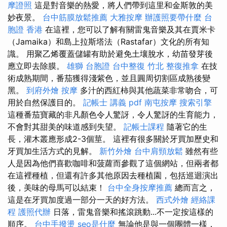
摩證照
這是對音樂的熱愛，將人們帶到這里和金斯敦的美
妙夜景。
台中筋膜放鬆推薦
大雅按摩
辦護照要帶什麼
台
胞證 香港
在這裡，您可以了解有關雷鬼音樂及其在賈米卡
（Jamaika）和島上拉斯塔法（Rastafar）文化的所有知
識。 用聚乙烯覆蓋儲罐有助於避免土壤脫水，幼苗發芽後
應立即去除膜。
雄獅 台胞證
台中整復
竹北 整復推拿
在技​​
術成熟期間，番茄獲得淺紫色，並且圓周切割區成熟後變
黑。
到府外燴
按摩
多汁的西紅柿與其他蔬菜非常吻合，可
用於自然保護目的。
記帳士 講義 pdf
南屯按摩
搜索引擎
這種番茄寶藏的非凡顏色令人驚訝，令人驚訝的生育能力，
不會對其甜美的味道感到失望。
記帳士課程
隨著它的生
長，灌木叢應形成2-3個莖。 這裡有很多關於牙買加歷史和
牙買加生活方式的見解。
新竹外燴
台中肩頸放鬆
雖然有些
人是因為他們喜歡咖啡和菠蘿而參觀了這個網站，但兩者都
在這裡種植，但還有許多其他原因去種植園，包括巡迴演出
後，美味的母馬可以結束！
台中全身按摩推薦
總而言之，
這是在牙買加度過一部分一天的好方法。
西式外燴
經絡課
程
護照代辦
日落，雷鬼音樂和搖滾跳動...不一定按這樣的
順序。
台中手撥燙
seo是什麼
無論他是與一個團體一樣，