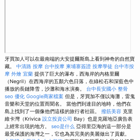
牙買加人可以在最南端的大安提爾斯島上看到神奇的自然寶
藏。
中清路 按摩
台中按摩
柬埔寨簽證
按摩學徒
台中市按
摩
外燴 宜蘭
提供了巨大的瀑布，西海岸的內格里爾
（Negril）在西海岸的五顏六色日落，在綠松石和深藍色中
播放的長鏈降雪，沙灘和海水演奏。
台中長安國小 整骨
seo 優化
Google商家檔案
但是，牙買加不僅以海灘，雷鬼
音樂和天堂的位置而聞名。 當他們到達目的地時，他們在
島上找到了一個像他們這樣的旅行者社區。
撥筋美容
克里
維卡灣（Krivica
設立投資公司
Bay）也是克羅地亞廣告表
上經常出現的地方。
seo是什么
亞得里亞海的這一部分是
最受保護的海灣之一，它也為其完美的美麗做出了貢獻。