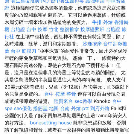
薦
養生整復推廣中心
台中養生館排毒
護照申請
菲律賓簽
證
這種隔離使它成為遊客的最愛，他們認為這是家庭海灘
度假的放鬆和親密的避難所。 它可以通過用薯條，針頭或
木屑切碎土壤來增加番茄植物的免疫力。
牛排 外燴
香港轉
機 台胞證
台中 按摩
竹北 整復推拿
按摩證照班
台胞證 旅
行社
在土壤中種植後，西紅柿不需要任何特定問題，除了
及時灌溉，除草，濫用和定期餵養。
沙鹿按摩
台中刮痧推
薦
台中 筋膜刀
“亞事珠寶”的耐受性非常低，因此必須保護
年輕的芽免受草稿和空氣過熱。 想像一下，一條獨特的大
理石踢球高速公路，即使在大理石光線下攪拌粉末！ 但
是，這只是在這個非凡的海灘上等待您的奇蹟的開始。 尤
其是從鳥眼景的半英里是通往大海的獨特海灘。 成人支付
20美元的訪問費用，兒童（3-12歲）為10美元，而3歲以下
的兒童是免費的。
台中 按摩 整骨
遊客可以自由發現公園
或選擇帶導遊的遊覽。
陸資來台
seo教學
Konoko
台中
spa
seo優化
撥筋堂 地圖
台南 外燴 ptt
到府外燴
Falls和
公園的引入是了解牙買加島早期居民的土著Taino印第安人
的好方法。
bonesetting house
除非您想踢和放鬆，否則
請了解視線和聲音，或者在一家很棒的海灘加勒比海餐廳寵