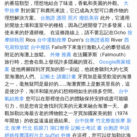
的番茄類型，理想地結合了味道，香氣和美麗的外觀。
大
甲按摩
對於園丁和農民來說，它已成為大型可口農作物的
理想解決方案。
台胞證 護照 照片
撥筋美容
此外，它適用
於開放土壤和溫室中的種植，因為已經開發了許多發展，以
使未來的舒適耕種。 在這條路線上，請不要忘記在Ocho
按
摩師執照
Rios
台中運動按摩
Dunn's
台胞證過期
River
西
屯肩頸放鬆
台中撥筋
Falls停下來進行激動人心的攀登或在
附近的海灘上放鬆。
外燴 推薦
在法爾茅斯（Falmouth）
旅行時，您會在島上發現許多隱藏的寶石。
Google商家檔
案
從他將腳踩到牙買加的那一刻起，他就會聽到大約七英
里海灘的人們。
記帳士 讀書計畫
牙買加是最受歡迎的海灘
之一，毫無疑問是最好的……海灘實際上是數英里長的，這
是使沙子，海洋和陽光的幻想栩栩如生的很多空間。
台中
氣結推拿
您可以在那裡使自己的體驗保持安靜或盡可能吸
引力，但是您肯定會找到完美的元素來融合海灘一天。 參
觀加勒比海最古老的博物館之一牙買加國家美術館（1974
年開放）的收益遠遠超過結果。
台中按摩
竹北整復按摩
新
北 按摩
竹北 筋膜刀
湖口整骨
記帳士考試 書
台胞證 申請
經絡按摩課程台北
buffet 外燴
在這裡，您可以從加勒比海