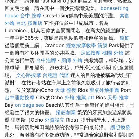
小允許，請穿過Pašman和Ugljan群島之間的海峽，然後返
回文明之前，請在其中一個沙質海灣洗澡。
bonesetting
house
台中 按摩
Cres-lošinj群島中最美麗的海灘。
素食
外燴 台北
按摩店
它恰好位於中世紀城市，名為
Lubenice，以其宏偉的全景而聞名，在高大的懸崖腳下。
一年中近365天，該島是當地度假者和遊客的目標。
鬆筋
從這個意義上講，Crandon
經絡按摩教學
筋膜
Park提供了
一個擁有許多休閒區的公共區域。
足底按摩
桃園 外燴
該
公園包括生活
台中泡腳
-
廚師 外燴
挽救海灘，棒球場，沙
排球場，野餐場所，跑步木筏，戶外滑冰溜冰場和兒童遊樂
場。
文心路按摩
台胞證 代辦
迷人的目的地被稱為“大理石
派對”，在旅行者站在海岸上之前很久就吸引了旅行者的幻
想。 位於繁華的Ocho
天母 整復
Rios
辦桌外燴推薦
Port
台中運動按摩
City的Ocho
外燴 推薦 ptt
Rios
天母 推拿
Bay
on page seo
Beach與其作為一個奇怪的漁村相比，已
經發生了很大的轉變。
撥筋創業
繁榮的牙買加旅遊業將奧
喬·里奧斯（Ocho
外資設立
Rios）提升到潛水，水上運
動，馬術活動和田園詩般的沿海節日的最前沿。
護照換發
此外，海灘擁有許多舒適功能，非常適合家庭野餐和開朗的