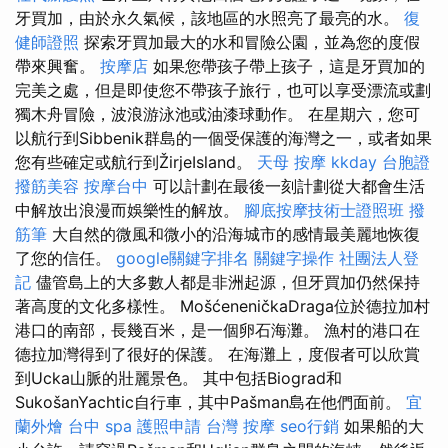
牙買加，由於永久氣候，該地區的水照亮了最亮的水。
復
健師證照
探索牙買加最大的水和冒險公​​園，並為您的度假
帶來興奮。
按摩店
如果您帶孩子帶上孩子，這是牙買加的
完美之處，但是即使您不帶孩子旅行，也可以享受漂流或劃
獨木舟冒險，波浪游泳池或油漆球動作。 在星期六，您可
以航行到Sibbenik群島的一個受保護的海灣之一，或者如果
您有些確定或航行到ŽirjeIsland。
天母 按摩
kkday 台胞證
撥筋美容
按摩台中
可以計劃在最後一刻計劃從大都會生活
中解放出浪漫而娛樂性的解放。
腳底按摩技術士證照班
撥
筋筆
大自然的微風和微小的沿海城市的感情最美麗地恢復
了您的信任。
google關鍵字排名
關鍵字操作
社團法人登
記
儘管島上的大多數人都是非洲起源，但牙買加仍然保持
著高度的文化多樣性。 MošćeneničkaDraga位於德拉加村
港口的南部，長幾百米，是一個卵石海灘。 漁村的港口在
德拉加灣得到了很好的保護。 在海灘上，度假者可以欣賞
到Ucka山脈的壯麗景色。 其中包括Biograd和
SukošanYachtic自行車，其中Pašman島在他們面前。
宜
蘭外燴
台中 spa
護照申請
台灣 按摩
seo行銷
如果船的大