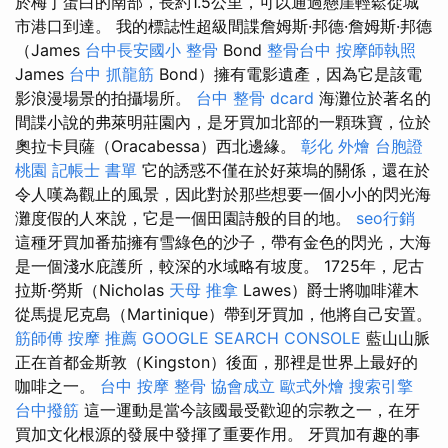
於梅丁蛋白的南部，長約1.5公里，可以通過懸崖輕鬆從城
市港口到達。 我的標誌性超級間諜詹姆斯·邦德·詹姆斯·邦德
（James
台中長安國小 整骨
Bond
整骨台中
按摩師執照
James
台中 抓龍筋
Bond）擁有電影遺產，因為它是該電
影浪漫場景的拍攝場所。
台中 整骨 dcard
海灘位於著名的
間諜小說的弗萊明莊園內，是牙買加北部的一顆珠寶，位於
奧拉卡貝薩（Oracabessa）西北邊緣。
彰化 外燴
台胞證
桃園
記帳士 書單
它的誘惑不僅在於好萊塢的關係，還在於
令人嘆為觀止的風景，因此對於那些想要一個小小的閃光海
灘度假的人來說，它是一個田園詩般的目的地。
seo行銷
這種牙買加番茄擁有雪綠色的沙子，帶有金色的閃光，大海
是一個淺水庇護所，較深的水域略有坡度。 1725年，尼古
拉斯·勞斯（Nicholas
天母 推拿
Lawes）爵士將咖啡灌木
從馬提尼克島（Martinique）帶到牙買加，他將自己安置。
筋師傅
按摩 推薦
GOOGLE SEARCH CONSOLE
藍山山脈
正在首都金斯敦（Kingston）後面，那裡是世界上最好的
咖啡之一。
台中 按摩 整骨
協會成立
歐式外燴
搜索引擎
台中撥筋
這一運動是當今該國最受歡迎的宗教之一，在牙
買加文化根源的發展中發揮了重要作用。 牙買加有趣的事