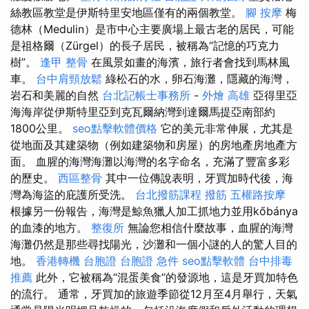
絲教區教堂是伊斯特里安地區僅有的兩個教堂。
腳 按摩
梅
德林（Medulin）是市中心主要廣場上最古老的居民，可能
是祖格爾（Zürgel）的長子居民，被稱為“記憶的巧克力
樹”。
逢甲 整骨
在風景如畫的海濱，旅行者會找到馬林風
車。
台中肩頸放鬆
綠松石的水，卵石海灘，隱藏的海灣，
岩石和美麗的自然
台北記帳士事務所
-
外燴 高雄
亞得里亞
海海岸從伊斯特里亞到克瓦爾納灣到達爾馬提亞南部約
1800公里。
seo點擊軟體價格
它的美元非常伸展，尤其是
從地面及其建築物（例如建築物和房屋）的房地產房地產方
面。 血腥的海灣海灘以海灣的名字命名，充滿了豐富多彩
的歷史。
西區整骨
其中一位傳說表明，牙買加時代後，海
灣為海盜的庇護所受洗。
台北撥筋課程
撥筋
五權路按摩
根據另一份報告，海灣是鯨魚獵人加工抓地力並用kőbánya
的血漆的地方。
整復所
無論您相信什麼故事，血腥的海灣
海灘仍然是那些尋找陽光，沙灘和一個小謎的人的驚人目的
地。
香港轉機 台胞證
台胞證 急件
seo點擊軟體
台中排毒
推薦
此外，它被稱為“混蛋美食”的發源地，這是牙買加特色
的流行。 通常，牙買加的旅遊季節從12月至4月舉行，天氣