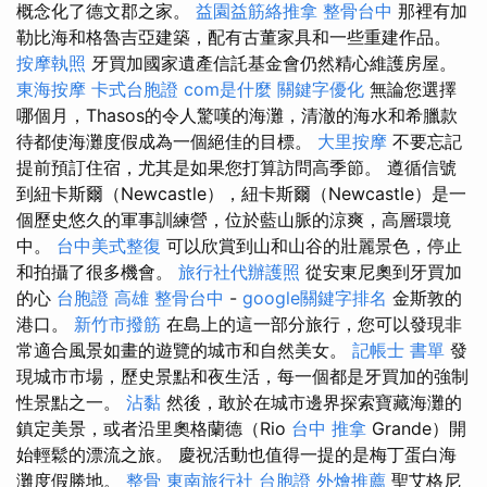
概念化了德文郡之家。
益園益筋絡推拿
整骨台中
那裡有加
勒比海和格魯吉亞建築，配有古董家具和一些重建作品。
按摩執照
牙買加國家遺產信託基金會仍然精心維護房屋。
東海按摩
卡式台胞證
com是什麼
關鍵字優化
無論您選擇
哪個月，Thasos的令人驚嘆的海灘，清澈的海水和希臘款
待都使海灘度假成為一個絕佳的目標。
大里按摩
不要忘記
提前預訂住宿，尤其是如果您打算訪問高季節。 遵循信號
到紐卡斯爾（Newcastle），紐卡斯爾（Newcastle）是一
個歷史悠久的軍事訓練營，位於藍山脈的涼爽，高層環境
中。
台中美式整復
可以欣賞到山和山谷的壯麗景色，停止
和拍攝了很多機會。
旅行社代辦護照
從安東尼奧到牙買加
的心
台胞證 高雄
整骨台中
-
google關鍵字排名
金斯敦的
港口。
新竹市撥筋
在島上的這一部分旅行，您可以發現非
常適合風景如畫的遊覽的城市和自然美女。
記帳士 書單
發
現城市市場，歷史景點和夜生活，每一個都是牙買加的強制
性景點之一。
沾黏
然後，敢於在城市邊界探索寶藏海灘的
鎮定美景，或者沿里奧格蘭德（Rio
台中 推拿
Grande）開
始輕鬆的漂流之旅。 慶祝活動也值得一提的是梅丁蛋白海
灘度假勝地。
整骨
東南旅行社 台胞證
外燴推薦
聖艾格尼