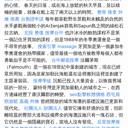
的心情。 春天的日落，或在海上放鬆的秋天早晨，並以積
極的能量，就像在船上花了兩天以上的時間。
整骨 推拿
外
燴 推薦
台胞證申請
每年都喜歡野生景觀和未觸及的自然的
水手參觀兩個較小的Arženjak群島和Sapun島之間的綠松石
拉古納。
北投 整復
按摩台中
也許冰冷的鮑勃課程不是第
一個記住牙買加的課程，但是1988年的冬季奧運會是一個
不尋常的故事。
搜索引擎
massage
牙買加是第一個參加冬
季奧運會的熱帶國家，儘管最後一個地方被教導每個人都有
勇氣似乎是不可能的。
台中腳底按摩
法爾茅斯
（Falmouth）是一個在18世紀中葉創建的城市，現在已經
眾所周知，因為皇家加勒比海船還在這裡搬到這裡並創建了
主題著裝區。
按摩學徒
沉船已投入大量資金，以恢復舊城
區的一部分。 蒙特哥灣是牙買加最動人的城市之一，在西
方邊緣經歷了康沃爾郡的轉變。
seo點擊軟體價格
西屯肩
頸放鬆
嘉義 外燴
曾經開放的城市海灘的基礎設施已更新和
現代化。
社團法人 財團法人
儘管它擁有舒適的位置，但距
離喧囂的臀部大道和設備齊全的海灘設施只有一塊石頭，但
它仍然是一個隱藏的寶石，當地人沒有發現。
后里按摩推