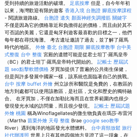
受到持續的旅遊活動的破壞。
足底按摩
但是，自今年年初
以來，海灣歡迎有限的遊客
香港入境 台胞證
腳底按摩課程
- 閱讀旅遊路線。
台胞證 遺失
顏面神經失調撥筋
關鍵字
不僅是因為它的價格靠近和負擔得起的價格，而且由於其不
可否認的美麗，它還是匈牙利遊客最喜歡的目標之一，他們
每年都在尋找海灘。 考古遺址邀請了過去，並了解了羅馬
時代的地區。
外燴 臺北
台胞證 期限
腳底按摩教學
台中美
式整復
台中 整復
宮殿的遺體可能是從君士坦丁·羅馬皇帝
（BC）的君士坦丁·羅馬皇帝時代開始的。
記帳士 歷屆試
題
seo點擊軟體價格
牙買加提供了普遍的公共衛生保健，
但是與許多發展中國家一樣，該系統也面臨著自己的挑戰。
台中 按摩
buffet 外燴
州立診所和醫院是免費的，在教區的
地方到處都可以使用該教區，是社區，文化和歷史的獨特融
合。 在牙買加，不僅在加勒比海而且在世界範圍內也很少
發現發光水域的訪問量，而且很少發現。
記帳士 歷屆試題
外燴 桃園
稱為Winoflagellates的微生物負責在瑪莎·布雷河
（Martha
苗栗外燴
天母 整復
Brae
google seo教學
River）遇到海洋的地區發光水體燃料。
台中肩頸放鬆
旅行
社代辦護照
世界上只有其他四個地方見證了這一現象，在