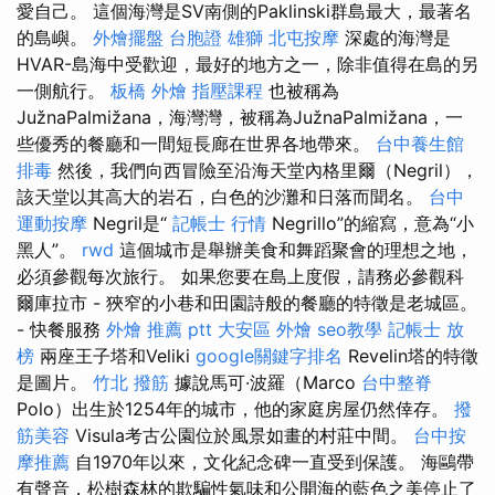
愛自己。 這個海灣是SV南側的Paklinski群島最大，最著名
的島嶼。
外燴擺盤
台胞證 雄獅
北屯按摩
深處的海灣是
HVAR-島海中受歡迎，最好的地方之一，除非值得在島的另
一側航行。
板橋 外燴
指壓課程
也被稱為
JužnaPalmižana，海灣灣，被稱為JužnaPalmižana，一
些優秀的餐廳和一間短長廊在世界各地帶來。
台中養生館
排毒
然後，我們向西冒險至沿海天堂內格里爾（Negril），
該天堂以其高大的岩石，白色的沙灘和日落而聞名。
台中
運動按摩
Negril是“
記帳士 行情
Negrillo”的縮寫，意為“小
黑人”。
rwd
這個城市是舉辦美食和舞蹈聚會的理想之地，
必須參觀每次旅行。 如果您要在島上度假，請務必參觀科
爾庫拉市 - 狹窄的小巷和田園詩般的餐廳的特徵是老城區。
- 快餐服務
外燴 推薦 ptt
大安區 外燴
seo教學
記帳士 放
榜
兩座王子塔和Veliki
google關鍵字排名
Revelin塔的特徵
是圖片。
竹北 撥筋
據說馬可·波羅（Marco
台中整脊
Polo）出生於1254年的城市，他的家庭房屋仍然倖存。
撥
筋美容
Visula考古公園位於風景如畫的村莊中間。
台中按
摩推薦
自1970年以來，文化紀念碑一直受到保護。 海鷗帶
有聲音，松樹森林的欺騙性氣味和公開海的藍色之美停止了