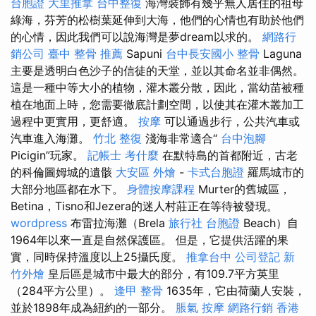
台胞證
大里推拿
台中整復
海灣裝飾有幾乎無人居住的祖母
綠海，芬芳的松樹葉延伸到大海，他們的心情也有助於他們
的心情，因此我們可以說海灣是夢dream以求的。
網路行
銷公司
臺中 整骨 推薦
Sapuni
台中長安國小 整骨
Laguna
主要是透明白色沙子的信徒的天堂，並以其命名並非偶然。
這是一種中等大小的植物，灌木叢分散，因此，當幼苗被種
植在地面上時，您需要徹底計劃空間，以使其在灌木叢加工
過程中更實用，更舒適。
按摩
可以通過步行，公共汽車或
汽車進入海灘。
竹北 整復
淺海非常適合“
台中泡腳
Picigin”玩家。
記帳士 考什麼
在默特島的首都附近，古老
的科倫圖姆城的遺骸
大安區 外燴
-
卡式台胞證
羅馬城市的
大部分地區都在水下。
身體按摩課程
Murter的舊城區，
Betina，Tisno和Jezera的迷人村莊正在等待被發現。
wordpress
布雷拉海灘（Brela
旅行社 台胞證
Beach）自
1964年以來一直是自然保護區。 但是，它提供活躍的果
實，同時保持溫度以上25攝氏度。
推拿台中
公司登記
新
竹外燴
皇后區是城市中最大的部分，有109.7平方英里
（284平方公里）。
逢甲 整骨
1635年，它由荷蘭人安裝，
並於1898年成為紐約的一部分。
脹氣 按摩
網路行銷
香港