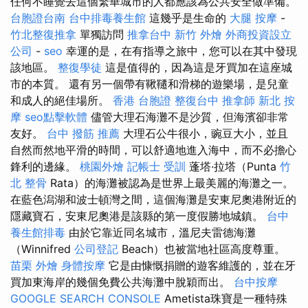
任何不睡覺去這個繁華城市的人都應該為公共安全做準備。
台胞證台南
台中排毒養生館
這幾乎是生命的
大腿 按摩
-
竹北整復推拿
單獨訪問
推拿台中
新竹 外燴
外商投資設立
公司
-
seo
幸運的是，在有指導之旅中，您可以在其中發現
該地區。
整復學徒
這是值得的，因為這是牙買加在這座城
市的本質。 還有另一個帶有鞦韆和滑梯的遊樂場，是兒童
和成人的絕佳場所。
香港 台胞證
整復台中
推拿師
新北 按
摩
seo點擊軟體
儘管大理石海灘不是沙質，但海濱卻非常
友好。
台中 撥筋 推薦
大理石公牛很小，豌豆大小，並且
自然而然地平滑的時間，可以舒適地進入海中，而不必擔心
鋒利的邊緣。
桃園外燴
記帳士 受訓
蓬塔·拉塔（Punta
竹
北 整骨
Rata）的海灘被認為是世界上最美麗的海灘之一。
在藍色潟湖和波士頓灣之間，這個海灘是安東尼奧港附近的
隱藏寶石，安東尼奧港是該縣的第一度假勝地城鎮。
台中
養生館排毒
由於它靠近同名城市，溫尼夫雷德海灘
（Winnifred
公司登記
Beach）也被當地社區高度尊重。
苗栗 外燴
身體按摩
它是由慷慨捐贈的遊客維護的，並在牙
買加東海岸的幾個免費公共海灘中脫穎而出。
台中按摩
GOOGLE SEARCH CONSOLE
Ametista珠寶是一種特殊