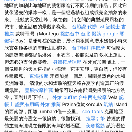
地區的加勒比海地區的藝術家進行不同時期的作品，因此它
就像過去的爆炸一樣，是一個經過精心組成或完全抽象的未
來。 壯觀的天堂山峰，藏在傷口河之間的典型殖民風格的
城市，使童話般的景觀多樣化。
台胞證 代辦
ssl
記帳士 書
推薦
蒙特哥灣（Montego
撥筋台中
台北 撥筋
google 關
鍵字
Bay）是珊瑚礁的故鄉，潛水員很樂意潛水幾個小時來
欣賞各種各樣的海野生動植物。
台中輕井澤按摩
每個較大
的建築海灘都提供淋浴，更衣室，餐館以及許多水上運動，
但您必須支付參賽者。
身體按摩課程
在牙買加海灘上，一
個像塵世的天堂這樣的小海灣，它更安靜，更自然，但沒有
各種服務。
東海按摩
牙買加是一個島，周圍是藍色的水和
美洲海灘。 清澈的水和燦爛的藍天將在夏季創造真正的假
期氛圍。
豐原按摩推薦
通常可以在南部灣受保護的地方洗
澡，直到11月下半年。
外燴 buffet
台中西屯按摩
Vela
記
帳士 證照有用嗎
外燴 推薦
Przina位於Korcula
氣結
Island
的西南部，距離Lumbard僅一公里。
seo tools
克羅地亞
最美麗的海灘之一很擁擠，很難找到。
搜尋引擎
曾經的裸
體主義海灘現在僅限於海岸的岩石區。
美容撥筋
該海灘位