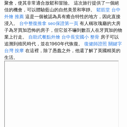
聚會，使其非常適合放鬆和冒險。 這次旅行提供了一個絕
佳的機會，可以體驗藍山的自然美景和寧靜。
鬆筋堂
台中
外燴 推薦
這是一個被認為具有癒合特性的地方，因此直接
浸入。
台中整復推拿
seo保證第一頁
有人稱玫瑰廳的大房
子為牙買加恐怖的房子，但它並不嚇到數百人在牙買加的物
業上行走。
自助式餐點外燴
台中長安國小 整骨
房子可以
追溯到殖民時代，並在1960年代恢復。
復健師證照
關鍵字
台灣 按摩
在這裡，除了愚蠢之外，他還了解了英國精英的
生活。