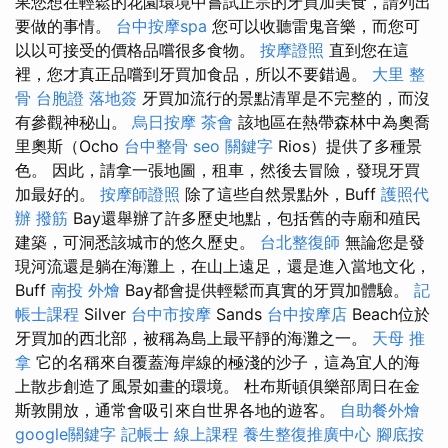
果您想在輕鬆的花園環境中嘗試正宗的牙買加美食，請列出
要做的事情。
台中按摩spa
您可以收聽雷鬼音樂，而您可
以以可接受的價格品嚐很多食物。
按摩證照
直到您在這
裡，您才真正品嚐到牙買加食品，所以不要錯過。
大里 整
骨
台胞證 落地簽
牙買加流行的景點清單是不完整的，而沒
有參觀神秘山。
烏日按摩
茶會
該地區在熱帶森林中為奧喬
里奧斯（Ocho
台中整骨
seo 關鍵字
Rios）提供了多種景
色。 因此，請拿一張地圖，租車，然後去冒險，發現牙買
加最好的。
按摩師證照
除了這些自然景點外，Buff
護照代
辦
撥筋
Bay還舉辦了許多歷史地點，包括舊的寺廟和殖民
建築，可洞悉該城市的悠久歷史。
台北整復師
無論您是發
現河流還是躺在海灘上，在山上遠足，還是進入當地文化，
Buff
南投 外燴
Bay都會提供輕鬆而真實的牙買加體驗。
記
帳士課程
Silver
台中市按摩
Sands
台中按摩店
Beach位於
牙買加的西北部，被稱為島上最平靜的海灘之一。
天母 推
拿
它的名稱來自覆蓋海岸線的極淺的沙子，這為宜人的海
上散步創造了風景如畫的環境。 杜布斯頓俱樂部周日在金
斯敦開放，通常會吸引來自世界各地的遊客。
自助餐外燴
google關鍵字
記帳士 線上課程
養生整復推廣中心
腳底按