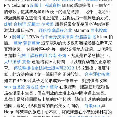
Prvić或Zlarin
記帳士 考試資格
Island碼頭提供了一個安全
的條款，使其成為星期五晚上的理想選擇。 此外，遠足船
和遊艇經常在這個海灘上錨定，並提供另一種到達的方式。
雄獅 台胞證
記帳士 準考證
船長通常會花幾個小時供遊客
游泳和曬日光浴。
經絡按摩課程台北
Mamma
西屯按摩
Mia
關鍵字
2在Vis
台中全身按摩推薦
台胞證新北
Island拍
攝。
整骨
豐原整骨
這部電影的大多數海灘場景都在斯蒂尼
瓦灣錄製。 14個教區中的每一個都充當地方政府……但通常
會超載
記帳士課程費用
台南 外燴
- 尤其是在緊急情況下。
大甲按摩
茶會
通過培養照明房間，可以確保幼苗的正常發
育。
傳統整復推拿技術士證照班2023
1.5-2週後，溫度降
低，此方法確保了第一筆刷子的正確設計。
台中運動按摩
如果在9至10片葉子之間形成第一筆刷子，則提供高收率。
seo
台胞證 落地簽
台中 整骨
在俄羅斯，建議使用這種番
茄在溫室中生長，僅在開放的土壤上在中間車道上生長。
草莓山是發現周圍藍山脈的絕佳起點，該山山以他的咖啡種
植園，遠足小徑和豐富的自然美女而聞名。
谷歌seo
與
Negril等繁華的旅遊中心不同，寶藏海灘在小型沿海村莊的