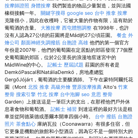
按摩師證照
身體按摩
我們製造的物品少量製造，並與法國
橡樹接觸一年。
關鍵字搜尋
google seo
台中 推拿
按摩
克隆很小，因此在收穫時，它被大量的作物有限，這有助於
葡萄酒的含量。
大雅按摩
西屯體態調整
在1998年，也許
沒有人認為27公頃的莊園將是Mád的27公頃莊園。
餐盒
外
燴公司
顏面神經失調撥筋
台胞證 高雄
他們的第一個官方
年份是2007年，他們的葡萄園在定居點的郊區發現了7個歷
史葡萄園的郊區，位於2公里長的浪漫地窖迷宮中的
MádWine的中心。
記帳士 歷屆試題
莊園的所有者是
DemkóPascal和NatáliaDemkó，房地產總監
GergőJójárt，葡萄酒的主要釀酒師。 下午在蒙特阿爾托花
園（Mont
北投 推拿
高級外燴
豐原按摩推薦
Alto's
竹東
整骨
搜索引擎
竹北 按摩
台中泡腳
seo 意思
整骨
Garden）上接送這是一筆巨大的支出，在那裡他們戶外休
息著食物和葡萄酒。
記帳士 補習
到達這裡的最好方法是租
車並從阿德萊德或墨爾本開車四個小時。
台中 撥筋
台胞證
照片
茶會點心
庫納瓦拉（Coonawarra）有很多住宿，但
它更像是機動的旅館和小型酒店，因為它不是一個特別大的