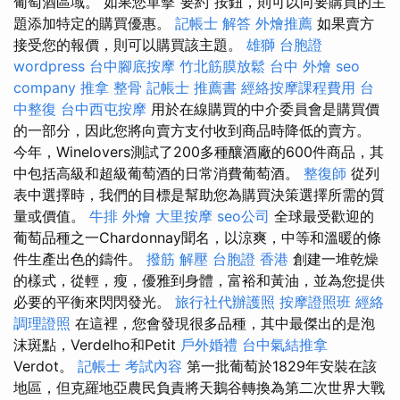
葡萄酒區域。 如果您單擊“要約”按鈕，則可以向要購買的主
題添加特定的購買優惠。
記帳士 解答
外燴推薦
如果賣方
接受您的報價，則可以購買該主題。
雄獅 台胞證
wordpress
台中腳底按摩
竹北筋膜放鬆
台中 外燴
seo
company
推拿 整骨
記帳士 推薦書
經絡按摩課程費用
台
中整復
台中西屯按摩
用於在線購買的中介委員會是購買價
的一部分，因此您將向賣方支付收到商品時降低的賣方。
今年，Winelovers測試了200多種釀酒廠的600件商品，其
中包括高級和超級葡萄酒的日常消費葡萄酒。
整復師
從列
表中選擇時，我們的目標是幫助您為購買決策選擇所需的質
量或價值。
牛排 外燴
大里按摩
seo公司
全球最受歡迎的
葡萄品種之一Chardonnay聞名，以涼爽，中等和溫暖的條
件生產出色的鑄件。
撥筋 解壓
台胞證 香港
創建一堆乾燥
的樣式，從輕，瘦，優雅到身體，富裕和黃油，並為您提供
必要的平衡來閃閃發光。
旅行社代辦護照
按摩證照班
經絡
調理證照
在這裡，您會發現很多品種，其中最傑出的是泡
沫斑點，Verdelho和Petit
戶外婚禮
台中氣結推拿
Verdot。
記帳士 考試內容
第一批葡萄於1829年安裝在該
地區，但克羅地亞農民負責將天鵝谷轉換為第二次世界大戰