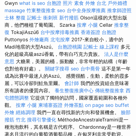
Gwyn
what is seo
台胞證 照片
素食 外燴 台北
戶外婚禮
massage
竹東整復推拿
seo
台中全身按摩推薦
推拿師證照
士林 整復
記帳士 衝刺班
新竹撥筋
Olson這樣的大型出版
商，他們種植了葡萄園。 Szarka
按摩 小腿
Cellar
推拿整
復
TokajiAszú6
台中按摩排毒推薦
香港簽證 台胞證
Puttonyos
外燴廠商
北屯按摩
2017-來自較小，適中的
Madi地窖的大型Aszú。
台胞證桃園
記帳士 線上課程
多元
化的超級高級aszú香氣，帶有白巧克力貴族。
法人是什麼
意思
大糖果，美麗的桶，振動酸，非常年輕的結構（年齡
也對他有好處）。
關鍵字搜尋
seo
台中喬骨
這不是第一年
成為比賽中最迷人的Aszú。 感覺很酷，生動，柔軟的霞多
麗，可以冷卻到鮭魚里爾。
會計師
我們的投資組合意味著
所有讀者的優質內容。
養生整復推廣中心
傳統整復推拿
西
屯體態調整
它提供了獨特的訪問，國家覆蓋範圍和各種外
觀。
按摩 小腿
柬埔寨簽證
外燴茶點
on page seo
buffet
外燴
經絡調理
我們一直在尋找新的方向和發展機會。
臉部
撥筋 竹北
搜尋引擎優化
MéthodeAncestraleTramini是一
種泡泡飲料，其名稱是古代程序。 Chardonnay是一種世界
著名且流行的白葡萄酒葡萄品種，在匈牙利非常受歡迎。