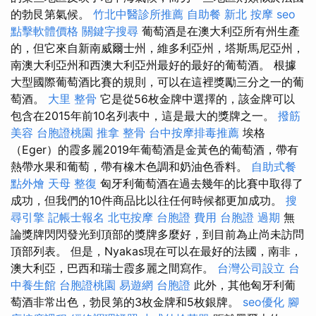
的勃艮第氣候。
竹北中醫診所推薦
自助餐
新北 按摩
seo
點擊軟體價格
關鍵字搜尋
葡萄酒是在澳大利亞所有州生產
的，但它來自新南威爾士州，維多利亞州，塔斯馬尼亞州，
南澳大利亞州和西澳大利亞州最好的最好的葡萄酒。 根據
大型國際葡萄酒比賽的規則，可以在這裡獎勵三分之一的葡
萄酒。
大里 整骨
它是從56枚金牌中選擇的，該金牌可以
包含在2015年前10名列表中，這是最大的獎牌之一。
撥筋
美容
台胞證桃園
推拿 整骨
台中按摩排毒推薦
埃格
（Eger）的霞多麗2019年葡萄酒是金黃色的葡萄酒，帶有
熱帶水果和葡萄，帶有橡木色調和奶油色香料。
自助式餐
點外燴
天母 整復
匈牙利葡萄酒在過去幾年的比賽中取得了
成功，但我們的10件商品比以往任何時候都更加成功。
搜
尋引擎
記帳士報名
北屯按摩
台胞證 費用
台胞證 過期
無
論獎牌閃閃發光到頂部的獎牌多麼好，到目前為止尚未訪問
頂部列表。 但是，Nyakas現在可以在最好的法國，南非，
澳大利亞，巴西和瑞士霞多麗之間寫作。
台灣公司設立
台
中養生館
台胞證桃園
易遊網 台胞證
此外，其他匈牙利葡
萄酒非常出色，勃艮第的3枚金牌和5枚銀牌。
seo優化
腳