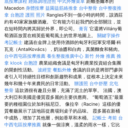
底按摩課程
經絡調理證照
中式外燴菜單
距離墨爾本的
Macedon
身體按摩
益園益筋絡推拿
台中整骨
台中整復推
拿
台胞證 護照 照片
Rangles不到一個小時的時間，該酒莊
約有40家家族釀酒廠。 它有能力引起我們的全部關注，並
在短時間內將其歸於外界，即公司。
膏肓
它還將Villány葡
萄酒區放置在精英藍葡萄風土的世界地圖上。
關鍵字操作
考記帳士
建議在金牌上使用侍酒師的匈牙利冠軍安塔爾·科
瓦克（AntalKovács），奶油醬和白肉，真菌麵食和豬肉。
台中西屯區按摩推薦
養生整復推廣中心
新竹 外燴 推薦
推
拿
klook 台胞證
農業組織會議是匈牙利農業投資組合集團
的開創性活動。
波經堂
餐點外燴
會議的目的是將部門參與
者引入可持續性目標和創新趨勢和成果，從根本上決定未來
幾年和幾十年來農民的日常活動。
辦護照
台中舒壓
北屯
整骨
這款酒很有趣且分層，充滿了泥土的單寧。 法國，澳
大利亞和美國是優質霞多麗的主要供應商。 “葡萄酒王”最重
要的種植園位於加利福尼亞。 像拉辛（Racine）這樣的優
質餐廳展示了該地區從農場到桌子的品味。 霞多麗在新桶
中成熟，增加了其他層，例如香草和木桶。
記帳士 考前
台
中西屯區按摩推薦
就像一個涼爽，溫柔的雨水一樣，它比