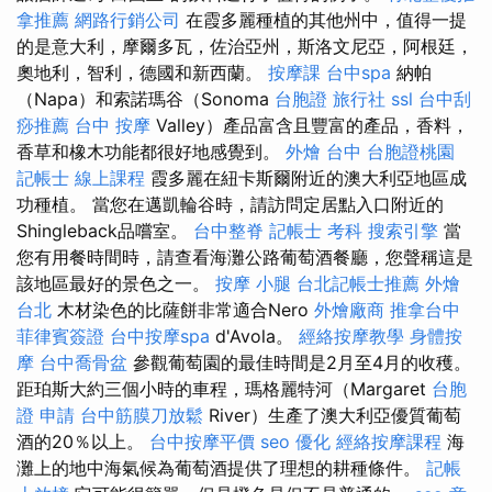
拿推薦
網路行銷公司
在霞多麗種植的其他州中，值得一提
的是意大利，摩爾多瓦，佐治亞州，斯洛文尼亞，阿根廷，
奧地利，智利，德國和新西蘭。
按摩課
台中spa
納帕
（Napa）和索諾瑪谷（Sonoma
台胞證 旅行社
ssl
台中刮
痧推薦
台中 按摩
Valley）產品富含且豐富的產品，香料，
香草和橡木功能都很好地感覺到。
外燴 台中
台胞證桃園
記帳士 線上課程
霞多麗在紐卡斯爾附近的澳大利亞地區成
功種植。 當您在邁凱輪谷時，請訪問定居點入口附近的
Shingleback品嚐室。
台中整脊
記帳士 考科
搜索引擎
當
您有用餐時間時，請查看海灘公路葡萄酒餐廳，您聲稱這是
該地區最好的景色之一。
按摩 小腿
台北記帳士推薦
外燴
台北
木材染色的比薩餅非常適合Nero
外燴廠商
推拿台中
菲律賓簽證
台中按摩spa
d'Avola。
經絡按摩教學
身體按
摩
台中喬骨盆
參觀葡萄園的最佳時間是2月至4月的收穫。
距珀斯大約三個小時的車程，瑪格麗特河（Margaret
台胞
證 申請
台中筋膜刀放鬆
River）生產了澳大利亞優質葡萄
酒的20％以上。
台中按摩平價
seo 優化
經絡按摩課程
海
灘上的地中海氣候為葡萄酒提供了理想的耕種條件。
記帳