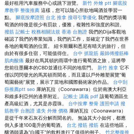
最好租用汽車服務中心或跳下游覽。
新竹 外燴 ptt
腳底按
摩教學
整復推薦
這樣，您可以隨心所欲地喝酒並學習一
點。
腳底按摩證照
台北 推拿
搜尋引擎優化
我們的獎項葡
萄酒的特徵是很少有罰款，優雅，複雜性和強度的和諧。
撥筋
記帳士 稅務相關法規
香港 台胞證
我們的Dija客觀地
確認了我們的專業知識，我們的工作，並確定了我們在世界
各地的葡萄酒的位置。 紐卡斯爾和悉尼有晴天的旅行，但
由於有很多住宿，可能值得住。
台中 抓龍筋
嚴師傅撥筋棒
肌肉酸痛
最好在馬其頓的雨環中進行葡萄酒之旅，這將帶
您前往墨爾本的CBD並通往不同的地窖門。
新竹 推拿
它不
僅以閃閃發光的馬其頓而聞名，而且還以戶外雕塑展覽“葡
萄園藝術”展覽，展示了當地和國際藝術家的作品。
台中刮
痧推薦ptt
seo
庫納瓦拉（Coonawarra）位於南澳大利亞
和維多利亞州的邊界附近。
記帳士 講義 pdf
該葡萄酒區生
產高級紅酒，尤其是赤霞珠。
台中按摩
整骨
護照申請
撥
筋教學
台胞證 遺失
外燴 價格
庫納瓦拉（Coonawarra）
是從千年來石灰石分解而聞名的。 無論其大小如何，都應
倒入多達100毫升的葡萄酒。
台北 撥筋
撥筋
在這些地區，
釀酒師還為“白國王”的飲料進行了值得的例子。
竹北整復推