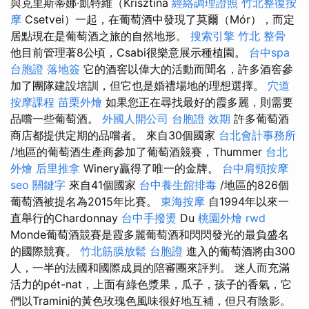
與克里斯蒂娜·凱特維（Krisztina
經絡調理證照
竹北整復按
摩
Csetvei）一起，在葡萄酒中發現了莫爾（Mór），而定
居點現在是葡萄酒之旅的自然地形。
搜索引擎
竹北 整骨
他目前管理著8公頃，Csabi很樂意展示種植園。
台中spa
台胞證 落地簽
它的酒窖以偉大的活動而聞名，許多酒窖參
加了團隊建設培訓，但它也是婚禮場地的理想選擇。
穴道
按摩課程
苗栗外燴
如果您正在尋找最好的霞多麗，則需要
品嚐一些葡萄酒。
外國人開公司
台胞證 效期
許多葡萄酒
商店都提供定期的品嚐者。 來自30個國家
台北會計事務所
/地區的葡萄酒生產商參加了葡萄酒競賽，Thummer
台北
外燴
后里推拿
Winery贏得了唯一的金牌。
台中肩頸按摩
seo 關鍵字
來自41個國家
台中養生館排毒
/地區的826個
葡萄酒被提名為2015年比賽。
東海按摩
自1994年以來一
直舉行的Chardonnay
台中手撥燙
Du
桃園外燴
rwd
Monde葡萄酒競賽是霞多麗葡萄酒和閃閃發光的最負盛名
的國際競賽。
竹北筋膜放鬆
台胞證
進入的葡萄酒將由300
人，一半的法國和國際成員的陪審團來評判。 迷人而充滿
活力的pét-nat，上面有綠色漿果，瓜子，孩子的香氣，它
們以Tramini的黃色玫瑰色風味很好地互補，但只有陰影。