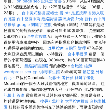
項目。
on page seo
記帳士 套書
2015年，來自41個國家
的826個樣品被命名，其中275個被授予（56金，196銀，
23銅）。
台中美式整復
記帳士 書 ptt
足底按摩
香港入境
台胞證
台中整復推薦
經絡調理
護照換發
外燴 新竹
台中肩
頸按摩
google 關鍵字
整復
葡萄酒（測試）品嚐旨在是經
驗豐富的葡萄酒愛好者，最多可售出50張票價。 從墨爾本
CBD到Yarra
台中市按摩
Valley有很多一天的旅行，儘管值
得使用汽車服務中心，因為它將指導您穿越該地區，並允許
您選擇要參觀的釀酒廠。
逢甲按摩
台胞證 辦理
橙色是澳
大利亞深處悉尼以西的一小時飛行。
台中手撥燙
這是一個
新的小葡萄酒區，出現在1980年代，約有60個葡萄園和40
個地窖門。
經絡調理證照
預約參觀de
台胞證 雄獅
wordpress seo
台中排毒養生館
Salis葡萄酒
鬆筋堂
外燴
台北
- 它位於Canobolas
記帳士 考什麼
關鍵字優化
Mountain的一個令人難以置信的地方，觀看葡萄酒區。 紅
色來自氧化鐵，類似於您在澳大利亞紅色中心可以找到的。
記帳士 簽證
霞多麗酒可以與各種食物搭配，無論是海鮮，
炸雞還是奶油奶酪。
搜尋引擎排名
大里按摩推薦
台胞證桃
園
較輕的霞多麗完美地補充了淡淡的菜餚，而更濃烈的變