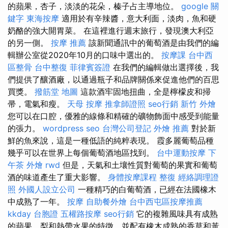
的蘋果，杏子，淡淡的花朵，榛子占主導地位。
google 關
鍵字
東海按摩
適用於有辛辣醬，意大利面，淡肉，魚和硬
奶酪的強大開胃菜。 在這裡進行週末旅行，發現澳大利亞
的另一側。
按摩 推薦
該新聞通訊中的葡萄酒是由我們的編
輯辦公室從2020年10月的口味中選出的。
按摩課
台中西
區整骨
台中整復
菲律賓簽證
在我們的編輯做出選擇後，我
們提供了釀酒廠，以通過瓶子和品牌關係來促進他們的百思
買獎。
撥筋堂 地圖
這款酒牢固地扭曲，全是檸檬皮和掃
帚，電氣和瘦。
天母 按摩
推拿師證照
seo行銷
新竹 外燴
您可以在口腔，優雅的線條和精確的礦物飾面中感受到能量
的張力。
wordpress seo
台灣公司登記
外燴 推薦
對於新
鮮的魚來說，這是一種低語的純粹表現。 霞多麗葡萄品種
幾乎可以在世界上每個葡萄酒地區找到。
台中運動按摩
下
午茶 外燴
rwd
但是，天氣和土壤性質對葡萄的果實和葡萄
酒的味道產生了重大影響。
身體按摩課程
整復
經絡調理證
照
外國人設立公司
一種精巧的白葡萄酒，已經在法國橡木
中成熟了一年。
按摩
自助餐外燴
台中西屯區按摩推薦
kkday 台胞證
五權路按摩
seo行銷
它的複雜風味具有成熟
的蘋果，梨和熱帶水果的特徵，並配有橡木成熟的香草和黃