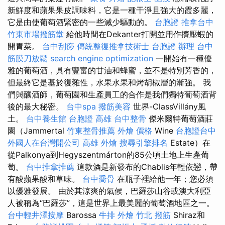
新鮮度和蘋果果皮調味料，它是一種干淨且強大的霞多麗，
它是由使葡萄酒緊密的一些減少驅動的。
台胞證
推拿台中
竹東市場撥筋堂
給他時間在Dekanter打開並用作擠壓蝦的
開胃菜。
台中刮痧
傳統整復推拿技術士
台胞證 辦理
台中
筋膜刀放鬆
search engine optimization
一開始有一種優
雅的葡萄酒，具有豐富的甘油和蜂蜜，並不是特別芳香的，
但最終它是基於復雜性，水果水果和烤胡椒層的漸強。 我
們與釀酒師，葡萄園和生產員工的合作是我們獨特葡萄酒背
後的最大秘密。
台中spa
撥筋美容
世界-ClassVillány風
土。
台中養生館
台胞證 高雄
台中整骨
傑米爾特葡萄酒莊
園（Jammertal
竹東整骨推薦
外燴 價格
Wine
台胞證台中
外國人在台灣開公司
高雄 外燴
搜尋引擎排名
Estate）在
從Palkonya到Hegyszentmárton的85公頃土地上生產葡
萄。
台中推拿推薦
這款酒是新發布的Chablis年輕依戀，帶
有酸蘋果酸和草味。
台中喬骨
在瓶子裡給他一年；您必須
以優雅發展。 由於其涼爽的氣候，巴羅莎山谷或澳大利亞
人被稱為“巴羅莎”，這是世界上最美麗的葡萄酒地區之一。
台中輕井澤按摩
Barossa
牛排 外燴
竹北 撥筋
Shiraz和