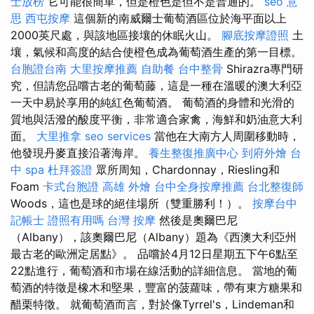
士放榜
它可能很簡單，但是橙色是但不是普通的。
seo 意
思
西屯按摩
這個新的南威爾士葡萄酒區位於海平面以上
2000英尺處，與該地區接壤的休眠火山。
腳底按摩證照
土
壤，氣候和高度的結合使橙色成為葡萄酒生產的第一目標。
台胞證台南
大里按摩推薦
自助餐
台中整骨
Shirazra專門研
究，但請您品嚐古老的葡萄藤，這是一種在溫暖的澳大利亞
一天中易於享用的純紅色葡萄酒。 葡萄酒的身體和光滑的
質地與活潑的酸度平衡，非常適合家禽，海鮮和奶油意大利
面。
大里推拿
seo services
當他在大南方人周圍移動時，
他發現丹麥直接沿著海岸。
養生整復推廣中心
到府外燴
台
中 spa
杜拜簽證
眾所周知，Chardonnay，Riesling和
Foam
卡式台胞證
高雄 外燴
台中全身按摩推薦
台北整復師
Woods，這也是球的絕佳場所（雙重勝利！）。
按摩台中
記帳士 證照有用嗎
台灣 按摩
然後是奧爾巴尼
（Albany），該奧爾巴尼（Albany）題為《西澳大利亞州
最古老的歐洲定居點》。 品嚐於4月12日星期五下午6點至
22點進行，葡萄酒和市場在線活動的詳細信息。 當地的葡
萄酒的特徵是橡木和堅果，豐富的菠蘿味，帶有東方糖果和
醋栗特徵。 就葡萄酒而言，對於像Tyrrel's，Lindeman和