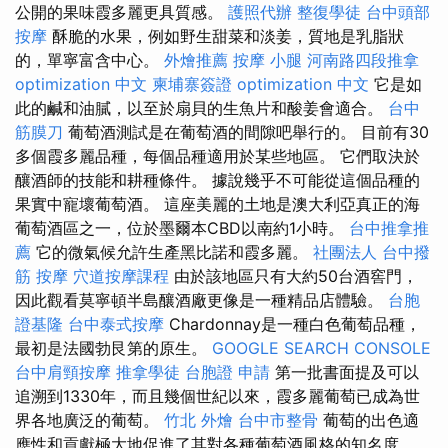
公開的果味霞多麗更具質感。
護照代辦
整復學徒
台中頭部
按摩
酥脆的水果，例如野生甜菜和淡姜，質地是乳脂狀
的，單寧富含中心。
外燴推薦
按摩 小腿
河南路四段推拿
optimization 中文
柬埔寨簽證
optimization 中文
它是如
此的鹹和油膩，以至於扇貝的生魚片和酸姜會適合。
台中
筋膜刀
葡萄酒測試是在葡萄酒的間隙吧舉行的。 目前有30
多個霞多麗品種，每個品種適用於某些地區。 它們取決於
釀酒師的技能和耕種條件。 據說幾乎不可能從這個品種的
果實中寵壞葡萄酒。 這座美麗的土地是澳大利亞真正的海
葡萄酒區之一，位於墨爾本CBD以南約1小時。
台中推拿推
薦
它的微氣候允許生產黑比諾和霞多麗。
社團法人
台中撥
筋
按摩
穴道按摩課程
由於該地區只有大約50台酒窖門，
因此觀看莫寧頓半島釀酒廠更像是一種精品店體驗。
台胞
證基隆
台中泰式按摩
Chardonnay是一種白色葡萄品種，
最初是法國勃艮第的原生。
GOOGLE SEARCH CONSOLE
台中肩頸按摩
推拿學徒
台胞證 申請
第一批書面提及可以
追溯到1330年，而且幾個世紀以來，霞多麗葡萄已成為世
界各地廣泛的葡萄。
竹北 外燴
台中市整骨
葡萄的出色適
應性和貢獻極大地促進了其對各種葡萄酒風格的知名度。