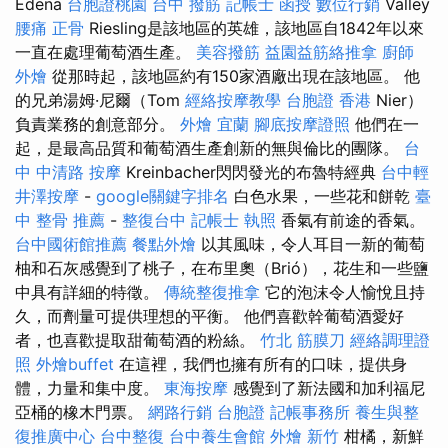
Edena
台胞證桃園
台中 撥筋
記帳士 函授
數位行銷
Valley
腰痛
正骨
Riesling是該地區的英雄，該地區自1842年以來
一直在處理葡萄酒生產。
美容撥筋
益園益筋絡推拿
廚師
外燴
從那時起，該地區約有150家酒廠出現在該地區。 他
的兄弟湯姆·尼爾（Tom
經絡按摩教學
台胞證 香港
Nier）
負責業務的創意部分。
外燴 宜蘭
腳底按摩證照
他們在一
起，是最高品質和葡萄酒生產創新的無與倫比的團隊。
台
中 中清路 按摩
Kreinbacher閃閃發光的布魯特經典
台中輕
井澤按摩
-
google關鍵字排名
白色水果，一些花和餅乾
臺
中 整骨 推薦
-
整復台中
記帳士 執照
香氣有前途的香氣。
台中國術館推薦
餐點外燴
以其風味，令人耳目一新的葡萄
柚和石灰感覺到了桃子，在布里奧（Brió），花生和一些鹽
中具有詳細的特徵。
傳統整復推拿
它的泡沫令人愉悅且持
久，而劑量可提供理想的平衡。 他們喜歡幹葡萄酒愛好
者，也喜歡提取甜葡萄酒的粉絲。
竹北 筋膜刀
經絡調理證
照
外燴buffet
在這裡，我們也擁有所有的口味，提供身
體，力量和集中度。
東海按摩
感覺到了新法國和加利福尼
亞桶的橡木門票。
網路行銷
台胞證
記帳事務所
養生與整
復推廣中心
台中整復
台中養生會館
外燴 新竹
柑橘，新鮮