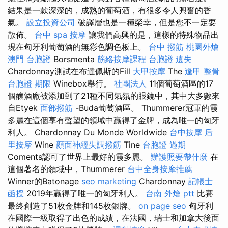
結果是一款深深的，成熟的葡萄酒，有很多令人興奮的香
氣。
設立投資公司
破譯層也是一種榮幸，但是您不一定要
散佈。
台中 spa
按摩
讓我們高興的是，這樣的特殊物品出
現在匈牙利葡萄酒的無彩色調色板上。
台中 撥筋
桃園外燴
澳門 台胞證
Borsmenta
筋絡按摩課程
台胞證 遺失
Chardonnay測試在布達佩斯的Fill
大甲按摩
The
逢甲 整骨
台胞證 期限
Winebox舉行。
社團法人
11個葡萄酒區的17
個釀酒廠被添加到了21種不同氣氛的眼鏡中，其中大多數來
自Etyek
面部撥筋
-Buda葡萄酒區。 Thummerer冠軍的霞
多麗在這個享有聲望的領域中贏得了金牌，成為唯一的匈牙
利人。 Chardonnay Du Monde Worldwide
台中按摩
后
里按摩
Wine
顏面神經失調撥筋
Tine
台胞證 過期
Coments認可了世界上最好的霞多麗。
辦護照要帶什麼
在
這個著名的領域中，Thummerer
台中全身按摩推薦
Winner的Batonage
seo marketing
Chardonnay
記帳士
函授
2019年贏得了唯一的匈牙利人。
台南 外燴 ptt
比賽
最終創造了51枚金牌和145枚銀牌。
on page seo
匈牙利
在國際一級取得了出色的成績，在法國，瑞士和加拿大後面