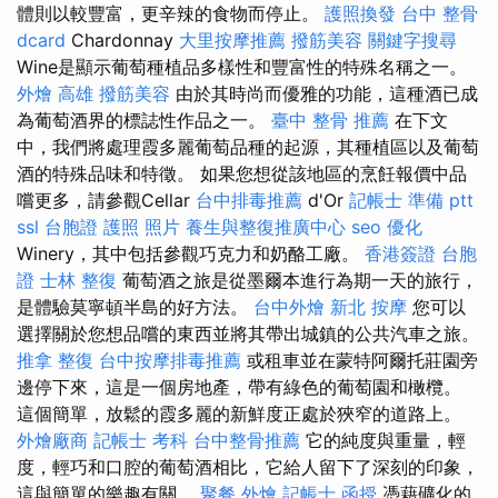
體則以較豐富，更辛辣的食物而停止。
護照換發
台中 整骨
dcard
Chardonnay
大里按摩推薦
撥筋美容
關鍵字搜尋
Wine是顯示葡萄種植品多樣性和豐富性的特殊名稱之一。
外燴 高雄
撥筋美容
由於其時尚而優雅的功能，這種酒已成
為葡萄酒界的標誌性作品之一。
臺中 整骨 推薦
在下文
中，我們將處理霞多麗葡萄品種的起源，其種植區以及葡萄
酒的特殊品味和特徵。 如果您想從該地區的烹飪報價中品
嚐更多，請參觀Cellar
台中排毒推薦
d'Or
記帳士 準備 ptt
ssl
台胞證 護照 照片
養生與整復推廣中心
seo 優化
Winery，其中包括參觀巧克力和奶酪工廠。
香港簽證 台胞
證
士林 整復
葡萄酒之旅是從墨爾本進行為期一天的旅行，
是體驗莫寧頓半島的好方法。
台中外燴
新北 按摩
您可以
選擇關於您想品嚐的東西並將其帶出城鎮的公共汽車之旅。
推拿 整復
台中按摩排毒推薦
或租車並在蒙特阿爾托莊園旁
邊停下來，這是一個房地產，帶有綠色的葡萄園和橄欖。
這個簡單，放鬆的霞多麗的新鮮度正處於狹窄的道路上。
外燴廠商
記帳士 考科
台中整骨推薦
它的純度與重量，輕
度，輕巧和口腔的葡萄酒相比，它給人留下了深刻的印象，
這與簡單的樂趣有關。
聚餐 外燴
記帳士 函授
憑藉礦化的