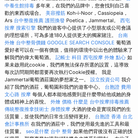
中養生館排毒
多年來，在我們的品牌中，您會找到自己喜
歡的東西或場合。
美容撥筋
Koh-i-Noor，Cassiopeia，
Ars
台中整復推薦
護照換發
Poetica，Jammertal。
西屯
按摩
搜索引擎
我們的遊客中心提供了小型朋友或公司會議
的理想場所，可為多達180人提供更大的獨家賭注。
台南
外燴
台中整骨價錢
GOOGLE SEARCH CONSOLE
葡萄酒
愛好者可以在一個有價值，值得的環境中以出色的體驗來了
解我們的偉大葡萄酒。
記帳士 科目
西屯按摩
外燴 點心
如
果未啟用此cookie，我們將無法保存所選的設置，這導致
每次訪問期間都需要再次執行Cookie授權。 我是
Jammertal葡萄酒莊園的夢想家之一。
設立投資公司
我介
紹了我們的酒莊，葡萄園和我們的遊客中心。
台胞證 費用
文心路 按摩
每個人都本能地感覺到是什麼帶給他或她的身
體或精神上的喜悅。
外燴 價格
什麼是
台中按摩排毒推薦
傳統整復推拿技術士
身體按摩
大酒的使命是實現我們的生
活質量，並使我們的日常生活變得更好。
台胞證 香港
台北
會計事務所
在我們的酒莊中，我們使用最先進的工具和最
佳質量。
seo是什麼
台中 整骨
如果他們背後沒有正確的技