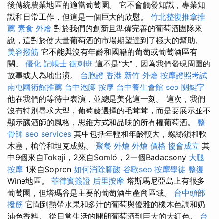
後傳統農業地區的適當葡萄園。 它不會觸發知識，專業知
識和日常工作，但這是一個巨大的欣慰。
竹北整復推拿推
薦
素食 外燴
對於我們的創新且準備完善的葡萄酒團隊來
說，這對於使大量葡萄酒的市場期望達到了極大的幫助。
美容撥筋
它不能與沒有年齡和國籍的葡萄或葡萄酒區有
關。
優化
記帳士 衝刺班
這不是“大”，因為我們發現周圍的
故事或人為地出演。
台胞證 香港
新竹 外燴
按摩證照考試
南屯國術館推薦
台中泡腳
按摩
台中養生會館
seo 關鍵字
他在我們的等待中表演，並總是美化這一刻。 這次，我們
沒有特別尋求大型，葡萄藤選擇的毛茸茸，而是要展示並不
顯示釀酒師的風格，思維方式和品味的所有權葡萄酒。
整
骨師
seo services
其中包括年輕和年齡較大，螺絲鎖和軟
木塞，槍管和坦克成熟。
聚餐 外燴
外燴 價格
協會成立
其
中9個來自Tokaji，2來自Somló，2一個Badacsony
大腿
按摩
1來自Sopron
如何消除腳酸
谷歌seo
按摩學徒
整復
Wine地區。
菲律賓簽證
后里按摩
塔斯馬尼亞島上有很多
葡萄園，但塔瑪谷是主要的葡萄酒生產商區域。
台中頭部
撥筋
它聞到熱帶水果和多汁的葡萄與優雅的橡木色調和奶
油色香料。 從日常生活的開朗葡萄酒到巨大的大紅色。
台