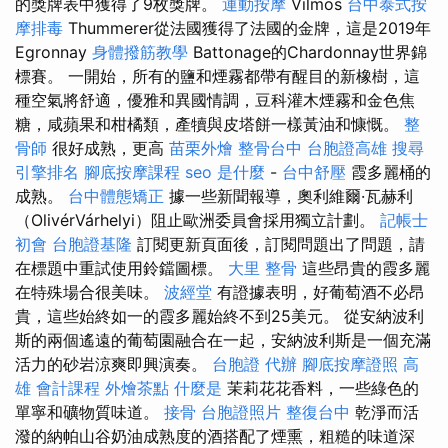
的獎牌表中獲得了9枚獎牌。
運動按摩
Vilmos
台中泰式按
摩排毒
Thummerer從法國獲得了法國的金牌，這是2019年
Egronnay
身體撥筋教學
Battonage的Chardonnay世界錦
標賽。 一開始，所有的鹽和煙霧都帶有醒目的新橡樹，這
種空氣將舒適，優雅和異國情調，豆科灌木煙霧和金色焦
糖，咸蘋果和柑橘類，產犢與皮塔餅一樣黃油和慷慨。
整
骨師
很好成熟，更高
苗栗外燴
整骨台中
台胞證高雄
搜尋
引擎排名
腳底按摩課程
seo 是什麼
-
台中舒壓
霞多麗桶的
成熟。
台中體態矯正
據一些新聞報導，奧利維爾·瓦赫利
（OlivérVárhelyi）阻止歐洲委員會採用獨立計劃。
記帳士
初會
台胞證基隆
訂閱更新頁面後，訂閱問題出了問題，請
在標題中重試使用鈴鐺圖標。
大里 整骨
這些昂貴的霞多麗
在特殊場合很美味。
波經堂
有證據表明，好葡萄酒不必昂
貴，這些始終如一的霞多麗始終不到25美元。 從安納波利
斯的兩個遙遠的葡萄園融合在一起，安納波利斯是一個充滿
活力的砂岩涼爽即興演奏。
台胞證 代辦
腳底按摩證照
高
雄 會計課程
外燴茶點
什麼是
茉莉花花香料，一些綠色的
單寧和礦物質味道。
接骨
台胞證照片
整復台中
乾淨而活
潑的納帕山谷奶油成熟度的酒搭配了煙熏，粗糙的味道深