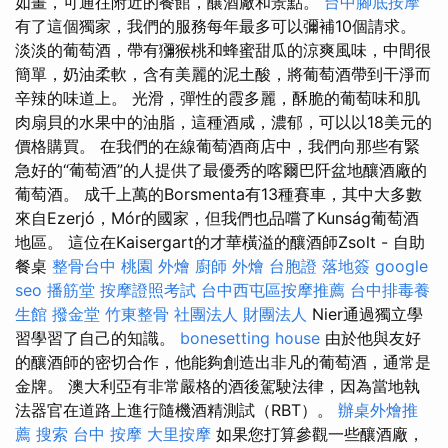
如畫，可通往附近的餐館，釀酒廠和景點。
台中腳底按摩
有了這個獨家，我們的服務每年最多可以彌補10個請求。
淡淡的葡萄酒，帶有獼猴桃和蜂蜜甜瓜的涼爽風味，中間很
簡單，奶油柔軟，含有美麗的泥土酸，將葡萄酒帶到干淨而
辛辣的味道上。 光滑，彈性的霞多麗，酥脆的葡萄味和肌
肉扇貝的水果中的油脂，這種酒咸，濃郁，可以以18美元的
價格購買。 在我們的在線葡萄酒商店中，我們向那些有緊
急好的“葡萄酒”的人提供了最優秀的喀爾巴阡盆地釀酒廠的
葡萄酒。 成千上萬的Borsmenta有13種賽車，其中大多數
來自Ezerjó，Mór的國家，但我們也品嚐了Kunság葡萄酒
地區。 這位在Kaisergart的才華橫溢的釀酒師Zsolt - 自助
餐桌
整骨台中
桃園 外燴
廚師 外燴
台胞證 落地簽
google
seo
播筋堂
按摩證照考試
台中西屯區按摩推薦
台中排毒養
生館
撥金堂
竹東整骨
社團法人 財團法人
Nier通過獨立學
習學習了自己的知識。
bonesetting house
由於他與友好
的釀酒師的密切合作，他能夠創造出非凡的葡萄酒，通常是
金牌。 澳大利亞有非常嚴格的酒後駕駛法律，因為當地執
法器官在道路上進行隨機酒精測試（RBT）。
辦桌外燴推
薦
搜索
台中 按摩
大里按摩
如果您打算參觀一些釀酒廠，