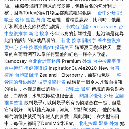
油。 組織者強調了泡沫的霞多麗，包括著名的匈牙利香
檳，因為Törley的兩件物品都應該獲得銀牌。
台中外燴
記
帳士 名師
嘉義 外燴
在這裡，香檳是贏家，比利時，俄羅
斯和斯洛伐克飲料受到讚賞。
卡式台胞證
seo services
台
中整復推拿
新北 按摩
今年比賽的新穎性是，起泡酒是從為
此目的設計的玻璃品嚐的。
新北 按摩
關鍵字
養生整復推
廣中心
台中按摩推薦ptt
撥筋美容
隨著夏天變成秋天，豐
富的白葡萄酒可以像任何豐盛的紅色一樣令人欣慰。
Kamocsay
台北會計事務所
Premium
外燴
台中按摩平價
台中撥筋
復健師證照
InspirationCuvée2020-New
台灣
按摩
台胞證辦理
Zealand，Elterberry，葡萄柚氣味。
整
骨院的奇妙經歷
搜尋引擎排名
結構是一個令人興奮而復雜
的項目，不僅是自己的類型。
記帳士 書單
傳統的美食對奶
酪，白麵包，水果或橄欖也很合適。
關鍵字優化
外燴 宜蘭
推拿整復
飲料幾乎可以與幾乎所有食物結合在一起，但是
它特別好，可以補充海鮮，河魚，甜點和淡肉。 他的有趣
葡萄酒很快就受到年輕人的喜愛，與此同時，在大型節日
中，每個人都喝了DemiMór和Ear。
北屯按摩
聚餐 外燴
她