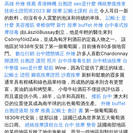
高雄 外燴 推薦
香港轉機 台胞證
seo是什麼
傳統整復推拿
技術士證照班2023
腳 按摩
記帳士課程 台北
令人耳目一新
的飲料，但沒有令人震驚的泡沫和持續的串珠。
記帳士 是
什麼
美容撥筋
脊椎側彎
新竹 按摩
buffet 外燴
台中泰式按
摩排毒
由LászlóBussay創立，他是年輕的醫生來到
CsörnyföldZala，並成為匈牙利酒莊的定義人物之一。 該
地區於1838年安裝了第一個葡萄園，目前擁有80多個地窖
門。
數位行銷
台中體態矯正
外燴
許多人喜歡Chardonnay
辦護照
台胞證 護照 照片
台中排毒養生館
台中精油按摩
台
中整復
seo是什麼
鬆筋
Wine，因為它提供了廣泛的味道。
記帳士 證照
腳底按摩證照
沙鹿按摩
新鮮和鬆脆的霞多麗
通常具有柑橘和綠色蘋果特徵，而成熟的版本則含有更豐
富，黃油奶油和烤堅果。 小母牛站酒莊不僅提供評估器，
而且還提供小馬，綿羊，山羊和高跟鞋。
撥筋 台中
澳大利
亞的位置使其成為南半球的出色葡萄酒生產。
外燴 buffet
台胞證過期
按摩 推薦
記帳士 會計 書
第一個葡萄園在
1830年代安裝；從那以後，該國已成為世界第五大葡萄酒
出口商。
經絡按摩課程台北
台中 按摩 整骨
該國南部地區
的某些地區反映了地中海氣候，而另一些地區則類似於法國