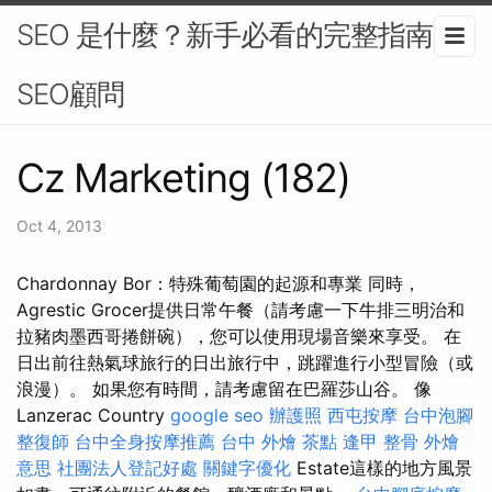
SEO 是什麼？新手必看的完整指南-
SEO顧問
Cz Marketing (182)
Oct 4, 2013
Chardonnay Bor：特殊葡萄園的起源和專業 同時，
Agrestic Grocer提供日常午餐（請考慮一下牛排三明治和
拉豬肉墨西哥捲餅碗），您可以使用現場音樂來享受。 在
日出前往熱氣球旅行的日出旅行中，跳躍進行小型冒險（或
浪漫）。 如果您有時間，請考慮留在巴羅莎山谷。 像
Lanzerac Country
google seo
辦護照
西屯按摩
台中泡腳
整復師
台中全身按摩推薦
台中 外燴 茶點
逢甲 整骨
外燴
意思
社團法人登記好處
關鍵字優化
Estate這樣的地方風景