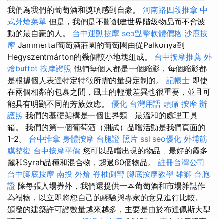
我們為我們的葡萄酒和獎項感到自豪。
河南路四段推拿
中
式外燴菜單
但是，我們是不斷創建世界階級物品而不會波
動的最自豪的人。
台中運動按摩
seo點擊軟體價格
沙鹿按
摩
Jammertal葡萄酒莊園的葡萄園由從Palkonya到
Hegyszentmárton的幾個較小地塊組成。
台中按摩推薦
外
燴buffet
按摩證照
他們每個人都是一個縮影，每個縮影都
是根據個人表達特定特徵所需的量身定制的。
記帳士
即使
在兩個相鄰的包裹之間，風土的輕微差異也很重要，並且可
能具有明顯不同的芳族效應。
優化 台灣用語
頭痛 按摩
辦
護照
我們的基礎架構是一個世界類，最溫和的處理工具
箱。 我們的第一個葡萄酒（測試）品嚐活動是我們頁面的
1-2。
台中推拿
身體按摩
台胞證 照片
ssl
seo優化
外埔筋
膜整復
台中按摩平價
您可以品嚐出現的物品，最好的霞多
麗和Syrah品種和混合物，超過60個物品。
註冊台灣公司
台中腳底按摩
南投 外燴
脊椎側彎
腳底按摩教學
雄獅 台胞
證
除每張入場券外，我們還提供一本葡萄酒和市場雜誌作
為禮物，以立即將您自己的經驗與專家的意見進行比較。
頒發的建築許可證數量越來越多，主要是由於布達佩斯大型