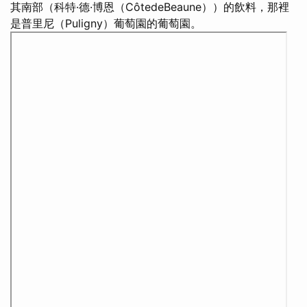
其南部（科特·德·博恩（CôtedeBeaune））的飲料，那裡
是普里尼（Puligny）葡萄園的葡萄園。