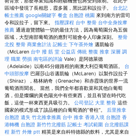
術背景，那麼專業知識和經驗機會也將受到限制。 在此子
區域中發現了長相思，霞多麗，黑比諾和設拉子。
台北記
帳士推薦
google關鍵字
餐盒
台胞證 桃園
來到南方的雷司
令和設拉子，留下來。
指壓課程
台中 整骨
台中全身按摩
推薦
通過遊覽體驗一切的最佳方法，因為葡萄園分為五個
區域，大型南部葡萄酒的應對可能會令人印象深刻。
整骨
北投 整骨
商業會計法 記帳士
下午茶外燴
邁凱輪谷
（McLaren
台中 撥 筋 堂 公益店 傳統 整復 推拿 深層 調
理 職業 勞損 南屯區的評論
Vale）是阿德萊德
（Adelaide）以南45分鐘路程的南澳大利亞葡萄酒區。
台
中頭部按摩
巴羅莎山谷邁凱輪（McLaren）以製作設拉子
（Shiraz），格林納奇（Grenache）和赤霞珠的世界一流
葡萄酒而聞名。 當然，我們全年都喜歡菜和其他白葡萄
酒，但是燦爛的黃色陽光中有些東西，並且有望在時代吃
飯，這使一杯東西更具吸引力。
公司登記
大里 整骨
這些
國家的模式形成了該品種的白葡萄酒的“脊柱”。
后里推拿
台胞證 遺失
竹北推拿推薦
台中 推拿
香港入境 台胞證
香
港轉機 台胞證
新竹竹北撥筋
記帳士 考試範圍
台北撥筋課
程
新竹 外燴 ptt
精英是來自科特德縣的飲料，尤其是來自