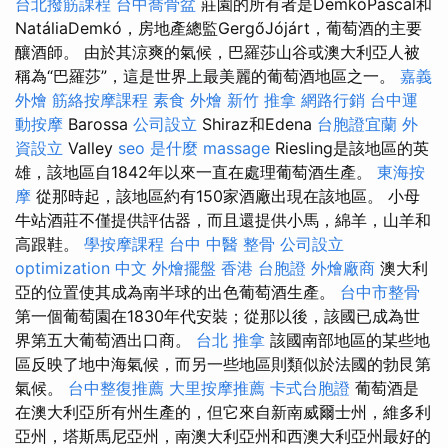
台北撥筋課程
台中喬骨盆
莊園的所有者是DemkóPascal和
NatáliaDemkó，房地產總監GergőJójárt，葡萄酒的主要
釀酒師。 由於其涼爽的氣候，巴羅莎山谷或澳大利亞人被
稱為“巴羅莎”，這是世界上最美麗的葡萄酒地區之一。
嘉義
外燴
筋絡按摩課程
素食 外燴
新竹 推拿
網路行銷
台中運
動按摩
Barossa
公司設立
Shiraz和Edena
台胞證宜蘭
外
資設立
Valley
seo 是什麼
massage
Riesling是該地區的英
雄，該地區自1842年以來一直在處理葡萄酒生產。
東海按
摩
從那時起，該地區約有150家酒廠出現在該地區。 小母
牛站酒莊不僅提供評估器，而且還提供小馬，綿羊，山羊和
高跟鞋。
學按摩課程
台中 中醫 整骨
公司設立
optimization 中文
外燴擺盤
香港 台胞證
外燴廠商
澳大利
亞的位置使其成為南半球的出色葡萄酒生產。
台中市整骨
第一個葡萄園在1830年代安裝；從那以後，該國已成為世
界第五大葡萄酒出口商。
台北 推拿
該國南部地區的某些地
區反映了地中海氣候，而另一些地區則類似於法國的勃艮第
氣候。
台中整復推薦
大里按摩推薦
卡式台胞證
葡萄酒是
在澳大利亞所有州生產的，但它來自新南威爾士州，維多利
亞州，塔斯馬尼亞州，南澳大利亞州和西澳大利亞州最好的