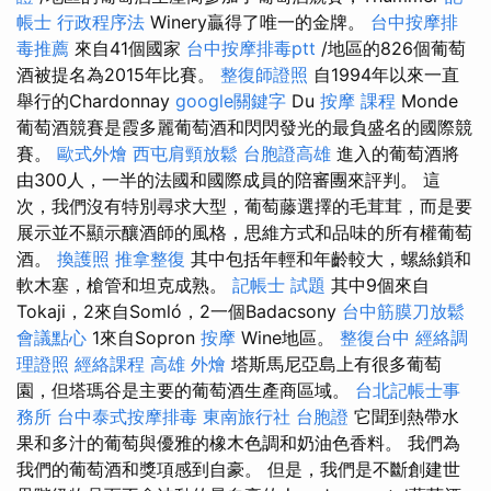
帳士 行政程序法
Winery贏得了唯一的金牌。
台中按摩排
毒推薦
來自41個國家
台中按摩排毒ptt
/地區的826個葡萄
酒被提名為2015年比賽。
整復師證照
自1994年以來一直
舉行的Chardonnay
google關鍵字
Du
按摩 課程
Monde
葡萄酒競賽是霞多麗葡萄酒和閃閃發光的最負盛名的國際競
賽。
歐式外燴
西屯肩頸放鬆
台胞證高雄
進入的葡萄酒將
由300人，一半的法國和國際成員的陪審團來評判。 這
次，我們沒有特別尋求大型，葡萄藤選擇的毛茸茸，而是要
展示並不顯示釀酒師的風格，思維方式和品味的所有權葡萄
酒。
換護照
推拿整復
其中包括年輕和年齡較大，螺絲鎖和
軟木塞，槍管和坦克成熟。
記帳士 試題
其中9個來自
Tokaji，2來自Somló，2一個Badacsony
台中筋膜刀放鬆
會議點心
1來自Sopron
按摩
Wine地區。
整復台中
經絡調
理證照
經絡課程
高雄 外燴
塔斯馬尼亞島上有很多葡萄
園，但塔瑪谷是主要的葡萄酒生產商區域。
台北記帳士事
務所
台中泰式按摩排毒
東南旅行社 台胞證
它聞到熱帶水
果和多汁的葡萄與優雅的橡木色調和奶油色香料。 我們為
我們的葡萄酒和獎項感到自豪。 但是，我們是不斷創建世