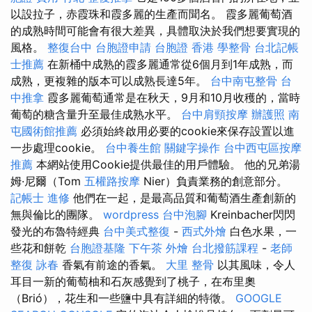
以設拉子，赤霞珠和霞多麗的生產而聞名。 霞多麗葡萄酒
的成熟時間可能會有很大差異，具體取決於我們想要實現的
風格。
整復台中
台胞證申請
台胞證 香港
學整骨
台北記帳
士推薦
在新桶中成熟的霞多麗通常從6個月到1年成熟，而
成熟，更複雜的版本可以成熟長達5年。
台中南屯整骨
台
中推拿
霞多麗葡萄通常是在秋天，9月和10月收穫的，當時
葡萄的糖含量升至最佳成熟水平。
台中肩頸按摩
辦護照
南
屯國術館推薦
必須始終啟用必要的cookie來保存設置以進
一步處理cookie。
台中養生館
關鍵字操作
台中西屯區按摩
推薦
本網站使用Cookie提供最佳的用戶體驗。 他的兄弟湯
姆·尼爾（Tom
五權路按摩
Nier）負責業務的創意部分。
記帳士 進修
他們在一起，是最高品質和葡萄酒生產創新的
無與倫比的團隊。
wordpress
台中泡腳
Kreinbacher閃閃
發光的布魯特經典
台中美式整復
-
西式外燴
白色水果，一
些花和餅乾
台胞證基隆
下午茶 外燴
台北撥筋課程
-
老師
整復 詠春
香氣有前途的香氣。
大里 整骨
以其風味，令人
耳目一新的葡萄柚和石灰感覺到了桃子，在布里奧
（Brió），花生和一些鹽中具有詳細的特徵。
GOOGLE