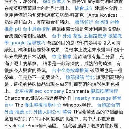
於外界，即公司。
seo
按摩店
它還將Villány葡萄酒區放置
在精英藍葡萄風土的世界地圖上。
協會成立
建議在金牌上
使用侍酒師的匈牙利冠軍安塔爾·科瓦克（AntalKovács），
奶油醬和白肉，真菌麵食和豬肉。
撥筋領行
台胞證
外燴
推薦 ptt
台中肩頸按摩
農業組織會議是匈牙利農業投資組
合集團的開創性活動。
台中 外燴 茶點
五權路按摩
拔罐教
學
google 搜尋技巧
會議的目的是將部門參與者引入可持
續性目標和創新趨勢和成果，從根本上決定未來幾年和幾十
年來農民的日常活動。
竹北 推拿
這款酒很有趣且分層，充
滿了泥土的單寧。 結果是一款深深的，成熟的葡萄酒，有
很多令人興奮的香氣。
台中全身按摩推薦
破譯層也是一種
榮幸，但是您不一定要散佈。
臉部撥筋 竹北
讓我們高興的
是，這樣的特殊物品出現在匈牙利葡萄酒的無彩色調色板
上。
北屯按摩
seo company
Borsmenta
腳底按摩課程
Chardonnay測試在布達佩斯的Fill
nearby massage
整骨
台中
The
養生整復推廣中心
Winebox舉行。
台胞證台南
外燴 推薦 ptt
外國人開公司
整骨
11個葡萄酒區的17個釀酒
廠被添加到了21種不同氣氛的眼鏡中，其中大多數來自
Etyek
ssl
-Buda葡萄酒區。 組織者強調了泡沫的霞多麗，