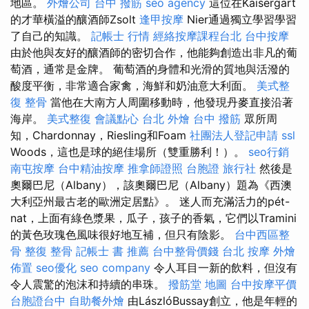
地區。
外燴公司
台中 撥筋
seo agency
這位在Kaisergart
的才華橫溢的釀酒師Zsolt
逢甲按摩
Nier通過獨立學習學習
了自己的知識。
記帳士 行情
經絡按摩課程台北
台中按摩
由於他與友好的釀酒師的密切合作，他能夠創造出非凡的葡
萄酒，通常是金牌。 葡萄酒的身體和光滑的質地與活潑的
酸度平衡，非常適合家禽，海鮮和奶油意大利面。
美式整
復
整骨
當他在大南方人周圍移動時，他發現丹麥直接沿著
海岸。
美式整復
會議點心
台北 外燴
台中 撥筋
眾所周
知，Chardonnay，Riesling和Foam
社團法人登記申請
ssl
Woods，這也是球的絕佳場所（雙重勝利！）。
seo行銷
南屯按摩
台中精油按摩
推拿師證照
台胞證 旅行社
然後是
奧爾巴尼（Albany），該奧爾巴尼（Albany）題為《西澳
大利亞州最古老的歐洲定居點》。 迷人而充滿活力的pét-
nat，上面有綠色漿果，瓜子，孩子的香氣，它們以Tramini
的黃色玫瑰色風味很好地互補，但只有陰影。
台中西區整
骨
整復 整骨
記帳士 書 推薦
台中整骨價錢
台北 按摩
外燴
佈置
seo優化
seo company
令人耳目一新的飲料，但沒有
令人震驚的泡沫和持續的串珠。
撥筋堂 地圖
台中按摩平價
台胞證台中
自助餐外燴
由LászlóBussay創立，他是年輕的