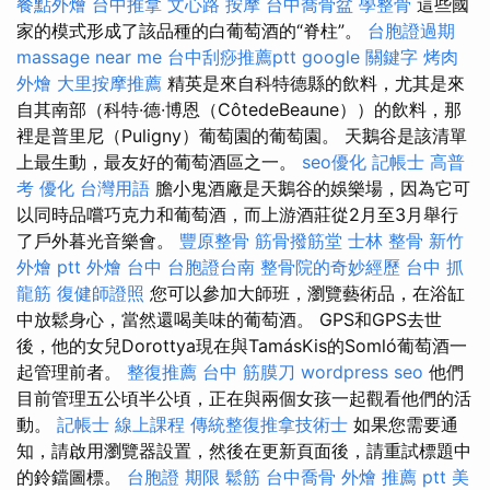
餐點外燴
台中推拿
文心路 按摩
台中喬骨盆
學整骨
這些國
家的模式形成了該品種的白葡萄酒的“脊柱”。
台胞證過期
massage near me
台中刮痧推薦ptt
google 關鍵字
烤肉
外燴
大里按摩推薦
精英是來自科特德縣的飲料，尤其是來
自其南部（科特·德·博恩（CôtedeBeaune））的飲料，那
裡是普里尼（Puligny）葡萄園的葡萄園。 天鵝谷是該清單
上最生動，最友好的葡萄酒區之一。
seo優化
記帳士 高普
考
優化 台灣用語
膽小鬼酒廠是天鵝谷的娛樂場，因為它可
以同時品嚐巧克力和葡萄酒，而上游酒莊從2月至3月舉行
了戶外暮光音樂會。
豐原整骨
筋骨撥筋堂
士林 整骨
新竹
外燴 ptt
外燴 台中
台胞證台南
整骨院的奇妙經歷
台中 抓
龍筋
復健師證照
您可以參加大師班，瀏覽藝術品，在浴缸
中放鬆身心，當然還喝美味的葡萄酒。 GPS和GPS去世
後，他的女兒Dorottya現在與TamásKis的Somló葡萄酒一
起管理前者。
整復推薦
台中 筋膜刀
wordpress seo
他們
目前管理五公頃半公頃，正在與兩個女孩一起觀看他們的活
動。
記帳士 線上課程
傳統整復推拿技術士
如果您需要通
知，請啟用瀏覽器設置，然後在更新頁面後，請重試標題中
的鈴鐺圖標。
台胞證 期限
鬆筋
台中喬骨
外燴 推薦 ptt
美