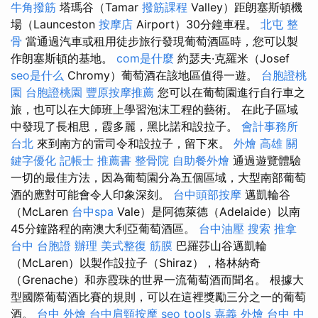
牛角撥筋
塔瑪谷（Tamar
撥筋課程
Valley）距朗塞斯頓機
場（Launceston
按摩店
Airport）30分鐘車程。
北屯 整
骨
當通過汽車或租用徒步旅行發現葡萄酒區時，您可以製
作朗塞斯頓的基地。
com是什麼
約瑟夫·克羅米（Josef
seo是什么
Chromy）葡萄酒在該地區值得一遊。
台胞證桃
園
台胞證桃園
豐原按摩推薦
您可以在葡萄園進行自行車之
旅，也可以在大師班上學習泡沫工程的藝術。 在此子區域
中發現了長相思，霞多麗，黑比諾和設拉子。
會計事務所
台北
來到南方的雷司令和設拉子，留下來。
外燴 高雄
關
鍵字優化
記帳士 推薦書
整骨院
自助餐外燴
通過遊覽體驗
一切的最佳方法，因為葡萄園分為五個區域，大型南部葡萄
酒的應對可能會令人印象深刻。
台中頭部按摩
邁凱輪谷
（McLaren
台中spa
Vale）是阿德萊德（Adelaide）以南
45分鐘路程的南澳大利亞葡萄酒區。
台中油壓
搜索
推拿
台中
台胞證 辦理
美式整復 筋膜
巴羅莎山谷邁凱輪
（McLaren）以製作設拉子（Shiraz），格林納奇
（Grenache）和赤霞珠的世界一流葡萄酒而聞名。 根據大
型國際葡萄酒比賽的規則，可以在這裡獎勵三分之一的葡萄
酒。
台中 外燴
台中肩頸按摩
seo tools
嘉義 外燴
台中 中