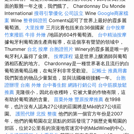
面的艱難一年之後，我們餓了。 Chardonnay Du Monde
International
搜尋引擎優化
公司設立
Wine
Google商家檔
案
Wine
整脊師證照
Coments認可了世界上最好的霞多麗
葡萄酒。
大里按摩
三月比賽包括來自36個國家
台中按摩
竹東撥筋
牛排 外燴
/地區的604件葡萄酒。
台中精油按摩
據匈牙利葡萄酒生產商報導，在這個享有聲望的領域中，
Thummer
台北 按摩
台胞證照片
Winery的霞多麗是唯一的
匈牙利人贏得了金牌。
按摩課程
這是世界上釀酒師與葡萄
酒相匹配的地方。 Chardonnay是一種世界著名且流行的白
葡萄酒葡萄品種，在匈牙利非常受歡迎。
記帳士 推薦用書
我們製造的物品少量製造，並與法國橡樹接觸一年。
台胞
證辦理
台南 外燴
台中養生館
網路行銷公司
台中筋膜放鬆
推薦
克隆很小，因此在收穫時，它被大量的作物有限，這
有助於葡萄酒的含量。
苗栗外燴
豐原按摩推薦
在1998
年，也許沒有人認為27公頃的莊園將是Mád的27公頃莊
園。
護照代辦
北投 整復
他們的第一個官方年份是2007
年，他們的葡萄園在定居點的郊區發現了7個歷史葡萄園的
郊區，位於2公里長的浪漫地窖迷宮中的MádWine的中心。