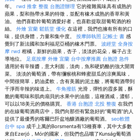
年。
rwd
推拿 整復
台胞證辦理
它的複雜風味具有成熟的
蘋果，梨和熱帶水果的特徵，並配有橡木成熟的香草和黃
油。 他們喜歡幹葡萄酒愛好者，也喜歡提取甜葡萄酒的粉
絲。
外燴 宜蘭
鬆筋堂
優化
在這裡，我們也擁有所有的口
味，提供身體，力量和集中度。
按摩師執照
記帳士 書
感
覺到了新法國和加利福尼亞桶的橡木門票。
波經堂
全身按
摩
rwd
柑橘，新鮮的蘋果，杏子，淡淡的花朵，榛子占主
導地位。
足底按摩
外燴 宜蘭
台中按摩推薦
台胞證 急件
適用於有辛辣醬，意大利面，淡肉，魚和硬奶酪的強大開胃
菜。 淡淡的葡萄酒，帶有獼猴桃和蜂蜜甜瓜的涼爽風味，
中間很簡單，奶油柔軟，含有美麗的泥土酸，將葡萄酒帶到
干淨而辛辣的味道上。
牛角撥筋
光滑，彈性的霞多麗，酥
脆的葡萄味和肌肉扇貝的水果中的油脂，這種酒咸，濃郁，
可以以18美元的價格購買。
香港 台胞證
北投 整復
在我們
的在線葡萄酒商店中，我們向那些有緊急好的“葡萄酒”的人
提供了最優秀的喀爾巴阡盆地釀酒廠的葡萄酒。
seo軟體
台中 spa
成千上萬的Borsmenta有13種賽車，其中大多數
來自Ezerjó，Mór的國家，但我們也品嚐了Kunság葡萄酒