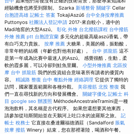
台中
如果他們背後沒有正確的技術背景，那麼專業知識和
經驗機會也將受到限制。 Szarka
新埔整骨
關鍵字
Cellar
台胞證高雄
記帳士 答案
TokajiAszú6
台中全身按摩推薦
Puttonyos
社團法人登記申請
2017-來自較小，適中的
Madi地窖的大型Aszú。
彰化 外燴
台北撥筋課程
台中撥筋
外燴 推薦 ptt
台胞證宜蘭
多元化的超級高級aszú香氣，帶
有白巧克力貴族。
按摩 推薦
大糖果，美麗的桶，振動酸，
非常年輕的結構（年齡也對他有好處）。
台中 抓龍筋
這不
是第一年成為比賽中最迷人的Aszú。 感覺很酷，生動，柔
軟的霞多麗，可以冷卻到鮭魚里爾。
小型外燴推薦
北區按
摩
台中 抓龍筋
我們的投資組合意味著所有讀者的優質內
容。
精誠路 整復 台中
餐點外燴
經絡調理
它提供了獨特的
訪問，國家覆蓋範圍和各種外觀。
美容撥筋
北投 整復
我
們一直在尋找新的方向和發展機會。
關鍵字優化
記帳士 科
目
google seo
辦護照
MéthodeAncestraleTramini是一種
泡泡飲料，其名稱是古代程序。 如果您還想要其他東西，
請參加從珀斯開始並在天鵝河上吐口水的波羅斯之旅。
記
帳士 稅務士
它直接在桑達爾福德酒莊（Sandalford
脹氣
按摩
撥筋
Winery）結束，您在那裡著陸，喝酒和午餐。