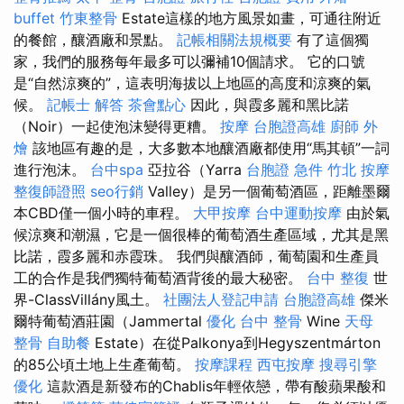
buffet
竹東整骨
Estate這樣的地方風景如畫，可通往附近
的餐館，釀酒廠和景點。
記帳相關法規概要
有了這個獨
家，我們的服務每年最多可以彌補10個請求。 它的口號
是“自然涼爽的”，這表明海拔以上地區的高度和涼爽的氣
候。
記帳士 解答
茶會點心
因此，與霞多麗和黑比諾
（Noir）一起使泡沫變得更糟。
按摩
台胞證高雄
廚師 外
燴
該地區有趣的是，大多數本地釀酒廠都使用“馬其頓”一詞
進行泡沫。
台中spa
亞拉谷（Yarra
台胞證 急件
竹北 按摩
整復師證照
seo行銷
Valley）是另一個葡萄酒區，距離墨爾
本CBD僅一個小時的車程。
大甲按摩
台中運動按摩
由於氣
候涼爽和潮濕，它是一個很棒的葡萄酒生產區域，尤其是黑
比諾，霞多麗和赤霞珠。 我們與釀酒師，葡萄園和生產員
工的合作是我們獨特葡萄酒背後的最大秘密。
台中 整復
世
界-ClassVillány風土。
社團法人登記申請
台胞證高雄
傑米
爾特葡萄酒莊園（Jammertal
優化
台中 整骨
Wine
天母
整骨
自助餐
Estate）在從Palkonya到Hegyszentmárton
的85公頃土地上生產葡萄。
按摩課程
西屯按摩
搜尋引擎
優化
這款酒是新發布的Chablis年輕依戀，帶有酸蘋果酸和