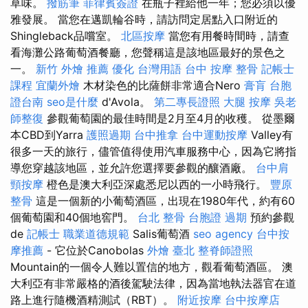
草味。
撥筋筆
菲律賓簽證
在瓶子裡給他一年；您必須以優
雅發展。 當您在邁凱輪谷時，請訪問定居點入口附近的
Shingleback品嚐室。
北區按摩
當您有用餐時間時，請查
看海灘公路葡萄酒餐廳，您聲稱這是該地區最好的景色之
一。
新竹 外燴 推薦
優化 台灣用語
台中 按摩 整骨
記帳士
課程
宜蘭外燴
木材染色的比薩餅非常適合Nero
膏肓
台胞
證台南
seo是什麼
d'Avola。
第二專長證照
大腿 按摩
吳老
師整復
參觀葡萄園的最佳時間是2月至4月的收穫。 從墨爾
本CBD到Yarra
護照過期
台中推拿
台中運動按摩
Valley有
很多一天的旅行，儘管值得使用汽車服務中心，因為它將指
導您穿越該地區，並允許您選擇要參觀的釀酒廠。
台中肩
頸按摩
橙色是澳大利亞深處悉尼以西的一小時飛行。
豐原
整骨
這是一個新的小葡萄酒區，出現在1980年代，約有60
個葡萄園和40個地窖門。
台北 整骨
台胞證 過期
預約參觀
de
記帳士 職業道德規範
Salis葡萄酒
seo agency
台中按
摩推薦
- 它位於Canobolas
外燴 臺北
整脊師證照
Mountain的一個令人難以置信的地方，觀看葡萄酒區。 澳
大利亞有非常嚴格的酒後駕駛法律，因為當地執法器官在道
路上進行隨機酒精測試（RBT）。
附近按摩
台中按摩店