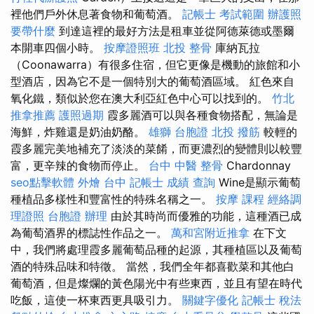
裡他們戶外休息著食物和葡萄酒。
記帳士 考試範圍
辦護照
要帶什麼
到達這裡的最好方法是租車並從阿德萊德或墨爾
本開車四個小時。
按摩證照班
北投 整骨
庫納瓦拉
（Coonawarra）有很多住宿，但它更像是機動的旅館和小
型酒店，因為它不是一個特別大的葡萄酒區域。 紅色來自
氧化鐵，類似於您在澳大利亞紅色中心可以找到的。
竹北
推拿推薦
護照過期
霞多麗酒可以與各種食物搭配，無論是
海鮮，炸雞還是奶油奶酪。
雄獅 台胞證
北投 撥筋
較輕的
霞多麗完美地補充了淡淡的菜餚，而更濃烈的變體則以較豐
富，更辛辣的食物而停止。
台中 中醫 整骨
Chardonnay
seo點擊軟體
外燴 台中
記帳士 成績 查詢
Wine是顯示葡萄
種植品多樣性和豐富性的特殊名稱之一。
按摩 課程
經絡調
理證照
台胞證 辦理
由於其時尚而優雅的功能，這種酒已成
為葡萄酒界的標誌性作品之一。
萬和宮附近推拿
在下文
中，我們將處理霞多麗葡萄品種的起源，其種植區以及葡萄
酒的特殊品味和特徵。 當然，我們全年都喜歡菜和其他白
葡萄酒，但是燦爛的黃色陽光中有些東西，並且有望在時代
吃飯，這使一杯東西更具吸引力。
關鍵字優化
記帳士 稅法