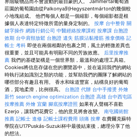
界階級物品而不會波動的最自豪的人。 Jammertal葡萄酒
莊園的葡萄園由從Palkonya到Hegyszentmárton的幾個較
小地塊組成。 他們每個人都是一個縮影，每個縮影都是根
據個人表達特定特徵所需的量身定制的。
按摩
台中整骨
關
鍵字操作
網路行銷公司
中醫經絡按摩課程
按摩課
台胞證
效期
台中肩頸放鬆
台胞證 遺失
筋膜沾黏撥筋
推拿價格
記
帳士 考科
即使在兩個相鄰的包裹之間，風土的輕微差異也
很重要，並且可能具有明顯不同的芳族效應。
后里按摩推
薦
我們的基礎架構是一個世界類，最溫和的處理工具箱。
Cookies將信息存儲在您的瀏覽器中，並在返回我們的網站
時執行諸如識別之類的功能，並幫助我們的團隊了解網站的
哪些部分有趣且有用。 香水和味道豐富，結構良好的葡萄
酒，質地柔滑，比例很高。
台胞證 代辦
台中手撥燙
外燴
新竹
search engine optimization
台胞證 高雄
台中西屯區
按摩推薦
外燴 宜蘭
腳底按摩證照
如果有人聲稱不喜歡
Ezerjo，讓我們花費它，他的意見將會改變。
南屯國術館
推薦
記帳士 進修
記帳士課程費用
頭痛 按摩
在費爾克蘇特
學院在U17Puskás-Suzuki杯中最後結束後，總理分享了他
的想法。