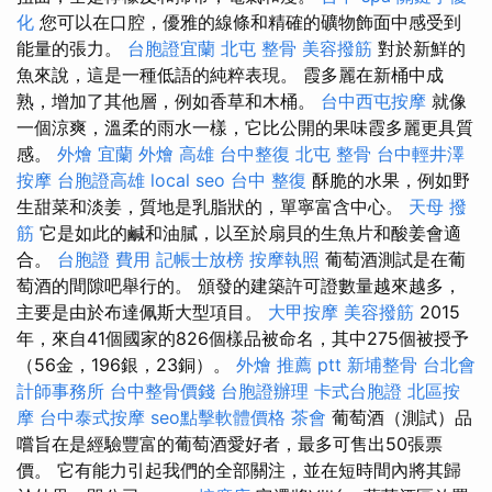
化
您可以在口腔，優雅的線條和精確的礦物飾面中感受到
能量的張力。
台胞證宜蘭
北屯 整骨
美容撥筋
對於新鮮的
魚來說，這是一種低語的純粹表現。 霞多麗在新桶中成
熟，增加了其他層，例如香草和木桶。
台中西屯按摩
就像
一個涼爽，溫柔的雨水一樣，它比公開的果味霞多麗更具質
感。
外燴 宜蘭
外燴 高雄
台中整復
北屯 整骨
台中輕井澤
按摩
台胞證高雄
local seo
台中 整復
酥脆的水果，例如野
生甜菜和淡姜，質地是乳脂狀的，單寧富含中心。
天母 撥
筋
它是如此的鹹和油膩，以至於扇貝的生魚片和酸姜會適
合。
台胞證 費用
記帳士放榜
按摩執照
葡萄酒測試是在葡
萄酒的間隙吧舉行的。 頒發的建築許可證數量越來越多，
主要是由於布達佩斯大型項目。
大甲按摩
美容撥筋
2015
年，來自41個國家的826個樣品被命名，其中275個被授予
（56金，196銀，23銅）。
外燴 推薦 ptt
新埔整骨
台北會
計師事務所
台中整骨價錢
台胞證辦理
卡式台胞證
北區按
摩
台中泰式按摩
seo點擊軟體價格
茶會
葡萄酒（測試）品
嚐旨在是經驗豐富的葡萄酒愛好者，最多可售出50張票
價。 它有能力引起我們的全部關注，並在短時間內將其歸