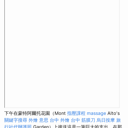
下午在蒙特阿爾托花園（Mont
指壓課程
massage
Alto's
關鍵字搜尋
外燴 意思
台中 外燴
台中 筋膜刀
烏日按摩
旅
行社代辦護照
Garden）上接送這是一筆巨大的支出，在那