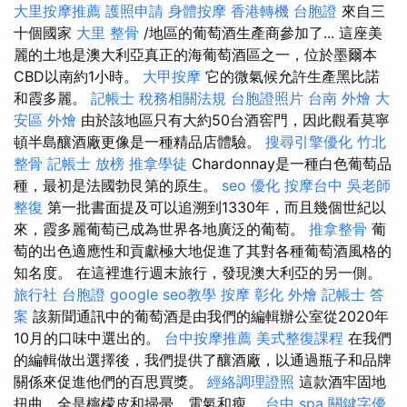
大里按摩推薦
護照申請
身體按摩
香港轉機 台胞證
來自三
十個國家
大里 整骨
/地區的葡萄酒生產商參加了... 這座美
麗的土地是澳大利亞真正的海葡萄酒區之一，位於墨爾本
CBD以南約1小時。
大甲按摩
它的微氣候允許生產黑比諾
和霞多麗。
記帳士 稅務相關法規
台胞證照片
台南 外燴
大
安區 外燴
由於該地區只有大約50台酒窖門，因此觀看莫寧
頓半島釀酒廠更像是一種精品店體驗。
搜尋引擎優化
竹北
整骨
記帳士 放榜
推拿學徒
Chardonnay是一種白色葡萄品
種，最初是法國勃艮第的原生。
seo 優化
按摩台中
吳老師
整復
第一批書面提及可以追溯到1330年，而且幾個世紀以
來，霞多麗葡萄已成為世界各地廣泛的葡萄。
推拿整骨
葡
萄的出色適應性和貢獻極大地促進了其對各種葡萄酒風格的
知名度。 在這裡進行週末旅行，發現澳大利亞的另一側。
旅行社 台胞證
google seo教學
按摩
彰化 外燴
記帳士 答
案
該新聞通訊中的葡萄酒是由我們的編輯辦公室從2020年
10月的口味中選出的。
台中按摩推薦
美式整復課程
在我們
的編輯做出選擇後，我們提供了釀酒廠，以通過瓶子和品牌
關係來促進他們的百思買獎。
經絡調理證照
這款酒牢固地
扭曲，全是檸檬皮和掃帚，電氣和瘦。
台中 spa
關鍵字優