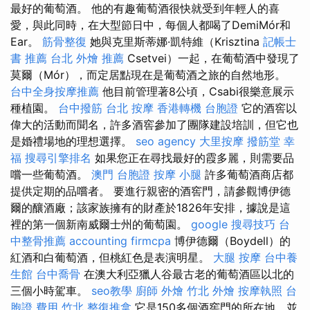
最好的葡萄酒。 他的有趣葡萄酒很快就受到年輕人的喜
愛，與此同時，在大型節日中，每個人都喝了DemiMór和
Ear。
筋骨整復
她與克里斯蒂娜·凱特維（Krisztina
記帳士
書 推薦
台北 外燴 推薦
Csetvei）一起，在葡萄酒中發現了
莫爾（Mór），而定居點現在是葡萄酒之旅的自然地形。
台中全身按摩推薦
他目前管理著8公頃，Csabi很樂意展示
種植園。
台中撥筋
台北 按摩
香港轉機 台胞證
它的酒窖以
偉大的活動而聞名，許多酒窖參加了團隊建設培訓，但它也
是婚禮場地的理想選擇。
seo agency
大里按摩
撥筋堂 幸
福
搜尋引擎排名
如果您正在尋找最好的霞多麗，則需要品
嚐一些葡萄酒。
澳門 台胞證
按摩 小腿
許多葡萄酒商店都
提供定期的品嚐者。 要進行親密的酒窖門，請參觀博伊德
爾的釀酒廠；該家族擁有的財產於1826年安排，據說是這
裡的第一個新南威爾士州的葡萄園。
google 搜尋技巧
台
中整骨推薦
accounting firmcpa
博伊德爾（Boydell）的
紅酒和白葡萄酒，但桃紅色是表演明星。
大腿 按摩
台中養
生館
台中喬骨
在澳大利亞獵人谷最古老的葡萄酒區以北的
三個小時駕車。
seo教學
廚師 外燴
竹北 外燴
按摩執照
台
胞證 費用
竹北 整復推拿
它是150多個酒窖門的所在地，並