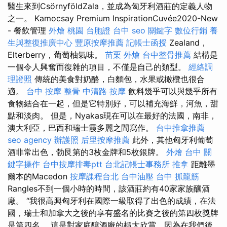
醫生來到CsörnyföldZala，並成為匈牙利酒莊的定義人物
之一。 Kamocsay Premium InspirationCuvée2020-New
- 餐飲管理
外燴 桃園
台胞證 台中
seo 關鍵字
數位行銷
養
生與整復推廣中心
豐原按摩推薦
記帳士函授
Zealand，
Elterberry，葡萄柚氣味。
苗栗 外燴
台中整骨推薦
結構是
一個令人興奮而復雜的項目，不僅是自己的類型。
經絡調
理證照
傳統的美食對奶酪，白麵包，水果或橄欖也很合
適。
台中 按摩 整骨
中清路 按摩
飲料幾乎可以與幾乎所有
食物結合在一起，但是它特別好，可以補充海鮮，河魚，甜
點和淡肉。 但是，Nyakas現在可以在最好的法國，南非，
澳大利亞，巴西和瑞士霞多麗之間寫作。
台中推拿推薦
seo agency
辦護照
后里按摩推薦
此外，其他匈牙利葡萄
酒非常出色，勃艮第的3枚金牌和5枚銀牌。
外燴 台中
關
鍵字操作
台中按摩排毒ptt
台北記帳士事務所
推拿
距離墨
爾本的Macedon
按摩課程台北
台中油壓
台中 抓龍筋
Rangles不到一個小時的時間，該酒莊約有40家家族釀酒
廠。 “我很高興匈牙利在國際一級取得了出色的成績，在法
國，瑞士和加拿大之後的享有盛名的比賽之後的第四枚獎牌
是第四名。 這是對家庭釀酒廠的極大欣賞，因為在我們後