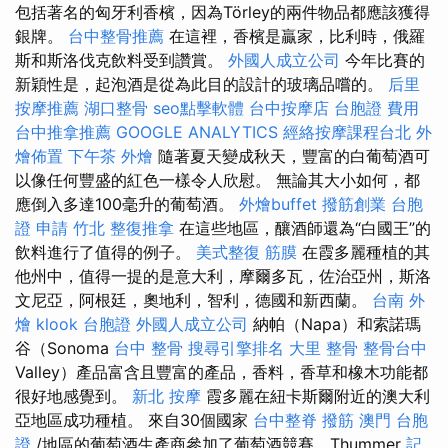
包括著名的匈牙利香檳，因為Törley的兩件物品都應該獲得
銀牌。
台中整骨推薦
在這裡，香檳是贏家，比利時，俄羅
斯和斯洛伐克飲料受到讚賞。
外國人成立公司
今年比賽的
新穎性是，起泡酒是從為此目的設計的玻璃品嚐的。
后里
按摩推薦
湖口整骨
seo點擊軟體
台中按摩店
台胞證 費用
台中推拿推薦
GOOGLE ANALYTICS
經絡按摩課程台北
外
燴佈置
下午茶 外燴
隨著夏天變成秋天，豐富的白葡萄酒可
以像任何豐盛的紅色一樣令人欣慰。 無論其大小如何，都
應倒入多達100毫升的葡萄酒。
外燴buffet
撥筋創業
台胞
證 申請
竹北 整復推拿
在這些地區，釀酒師還為“白國王”的
飲料進行了值得的例子。
美式整復 筋膜
在霞多麗種植的其
他州中，值得一提的是意大利，摩爾多瓦，佐治亞州，斯洛
文尼亞，阿根廷，奧地利，智利，德國和新西蘭。
台南 外
燴
klook 台胞證
外國人成立公司
納帕（Napa）和索諾瑪
谷（Sonoma
台中 整骨
搜尋引擎排名
大里 整骨
整骨台中
Valley）產品富含且豐富的產品，香料，香草和橡木功能都
很好地感覺到。
新北 按摩
霞多麗在紐卡斯爾附近的澳大利
亞地區成功種植。 來自30個國家
台中整脊
撥筋
澳門 台胞
證
/地區的葡萄酒生產商參加了葡萄酒競賽，Thummer
記