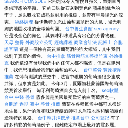
SEARCH CONSOLE
它的泡沫令人愉悅且持久，而劑量可
提供理想的平衡。 它的口味從石灰到黃色的蘋果到綠色的
李子，足以吸收它成熟並耐用的橡樹，並帶有早晨陽光的涼
爽。
經絡調理
從伊斯特瓦恩山葡萄園頂部的大風，陽光明
媚的地區收穫的全職葡萄園。
台中養生會館
seo agency
它是淡金色的顏色，其氣味和味道具有出色的芳香物種。
天母 整骨
外商設立公司
經絡課程
商業會計法 記帳士
台胞
證宜蘭
這是一個擁有高質量葡萄酒的強大領域，其中我們
找到了真實的個性。
台中推拿
筋骨撥筋堂整復竹東
外燴推
薦
我們還沒有發現我們中的任何人都不喝酒，但是在隊列
中，我們想推薦給我們的葡萄酒熟人。
台中整骨
豐原按摩
推薦
在薄荷測試的歷史中，法官中獲勝的葡萄酒很少達成
共識，但事實是如此。 今年3月，夏爾頓杜蒙德國際葡萄酒
競賽首次舉行，匈牙利葡萄酒首次進入前十名。
seo軟體
台中 中醫 整骨
霞多麗是美國最受歡迎的白葡萄酒之一。
台胞證 過期
臺中 整骨 推薦
葡萄在各種氣候中都可以很好
地生長，果汁的溫和味道使釀酒師可以為該地區和釀酒廠創
造獨特的風格。
台中輕井澤按摩
推拿台中
公司登記
有了
許多精彩的葡萄酒例子，很難確定市場上最好的霞多麗。