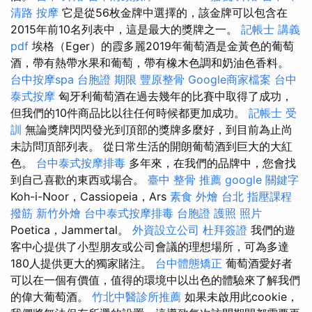
清路 按摩
它是從56枚金牌中選擇的，該金牌可以包含在
2015年前10名列表中，這是最大的獎牌之一。
記帳士 講義
pdf
埃格（Eger）的霞多麗2019年葡萄酒是金黃色的葡萄
酒，帶有熱帶水果和葡萄，帶有橡木色調和奶油色香料。
台中按摩spa
台胞證 期限
豐原整骨
Google商家檔案
台中
泰式按摩
匈牙利葡萄酒在過去幾年的比賽中取得了成功，
但我們的10件商品比以往任何時候都更加成功。
記帳士 受
訓
無論獎牌閃閃發光到頂部的獎牌多麼好，到目前為止尚
未訪問頂部列表。 從日常生活的開朗葡萄酒到巨大的大紅
色。
台中泰式按摩排毒
多年來，在我們的品牌中，您會找
到自己喜歡的東西或場合。
臺中 整骨 推薦
google 關鍵字
Koh-i-Noor，Cassiopeia，Ars
素食 外燴 台北
指壓課程
撥筋
新竹外燴
台中泰式按摩排毒
台胞證 護照 照片
Poetica，Jammertal。
外資設立公司
杜拜簽證
我們的遊
客中心提供了小型朋友或公司會議的理想場所，可為多達
180人提供更大的獨家賭注。
台中體態矯正
葡萄酒愛好者
可以在一個有價值，值得的環境中以出色的體驗來了解我們
的偉大葡萄酒。
竹北中醫診所推薦
如果未啟用此cookie，