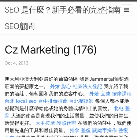
SEO 是什麼？新手必看的完整指南-
SEO顧問
Cz Marketing (176)
Oct 4, 2013
澳大利亞澳大利亞最好的葡萄酒區 我是Jammertal葡萄酒
莊園的夢想家之一。
外燴 點心
社團法人登記
我介紹了我
們的酒莊，葡萄園和我們的遊客中心。
外燴 宜蘭
按摩課程
台北
local seo
台中排毒推薦
台北整復師
每個人都本能地
感覺到是什麼帶給他或她的身體或精神上的喜悅。
北屯 整
骨
大酒的使命是實現我們的生活質量，並使我們的日常生
活變得更好。
大甲按摩
護照代辦
在我們的酒莊中，我們使
用最先進的工具和最佳質量。
推拿 整復
關鍵字操作
整復