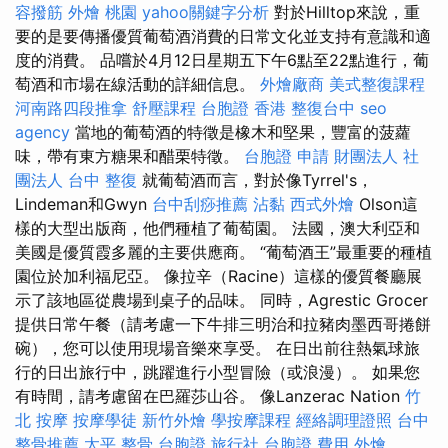
容撥筋
外燴 桃園
yahoo關鍵字分析
對於Hilltop來說，重
要的是要傳播優質葡萄酒消費的日常文化並支持有意識和適
度的消費。 品嚐於4月12日星期五下午6點至22點進行，葡
萄酒和市場在線活動的詳細信息。
外燴廠商
美式整復課程
河南路四段推拿
舒壓課程
台胞證 香港
整復台中
seo
agency
當地的葡萄酒的特徵是橡木和堅果，豐富的菠蘿
味，帶有東方糖果和醋栗特徵。
台胞證 申請
財團法人 社
團法人
台中 整復
就葡萄酒而言，對於像Tyrrel's，
Lindeman和Gwyn
台中刮痧推薦
沾黏
西式外燴
Olson這
樣的大型出版商，他們種植了葡萄園。 法國，澳大利亞和
美國是優質霞多麗的主要供應商。 “葡萄酒王”最重要的種植
園位於加利福尼亞。 像拉辛（Racine）這樣的優質餐廳展
示了該地區從農場到桌子的品味。 同時，Agrestic Grocer
提供日常午餐（請考慮一下牛排三明治和拉豬肉墨西哥捲餅
碗），您可以使用現場音樂來享受。 在日出前往熱氣球旅
行的日出旅行中，跳躍進行小型冒險（或浪漫）。 如果您
有時間，請考慮留在巴羅莎山谷。 像Lanzerac Nation
竹
北 按摩
按摩學徒
新竹外燴
學按摩課程
經絡調理證照
台中
整骨推薦
太平 整骨
台胞證 旅行社
台胞證 費用
外燴