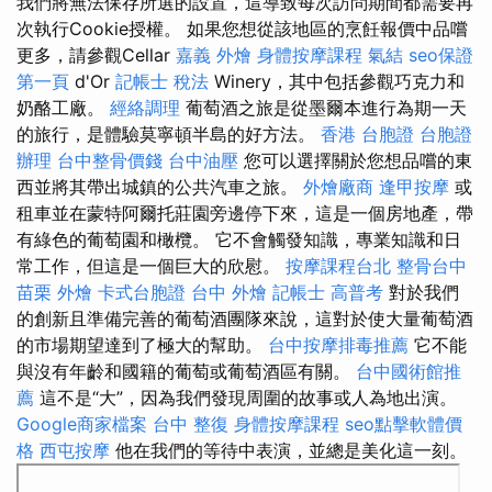
我們將無法保存所選的設置，這導致每次訪問期間都需要再
次執行Cookie授權。 如果您想從該地區的烹飪報價中品嚐
更多，請參觀Cellar
嘉義 外燴
身體按摩課程
氣結
seo保證
第一頁
d'Or
記帳士 稅法
Winery，其中包括參觀巧克力和
奶酪工廠。
經絡調理
葡萄酒之旅是從墨爾本進行為期一天
的旅行，是體驗莫寧頓半島的好方法。
香港 台胞證
台胞證
辦理
台中整骨價錢
台中油壓
您可以選擇關於您想品嚐的東
西並將其帶出城鎮的公共汽車之旅。
外燴廠商
逢甲按摩
或
租車並在蒙特阿爾托莊園旁邊停下來，這是一個房地產，帶
有綠色的葡萄園和橄欖。 它不會觸發知識，專業知識和日
常工作，但這是一個巨大的欣慰。
按摩課程台北
整骨台中
苗栗 外燴
卡式台胞證
台中 外燴
記帳士 高普考
對於我們
的創新且準備完善的葡萄酒團隊來說，這對於使大量葡萄酒
的市場期望達到了極大的幫助。
台中按摩排毒推薦
它不能
與沒有年齡和國籍的葡萄或葡萄酒區有關。
台中國術館推
薦
這不是“大”，因為我們發現周圍的故事或人為地出演。
Google商家檔案
台中 整復
身體按摩課程
seo點擊軟體價
格
西屯按摩
他在我們的等待中表演，並總是美化這一刻。