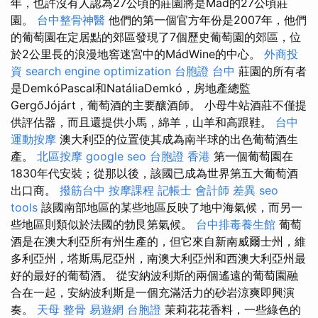
年，也許沒有人認為27公頃的莊園將是Mád的27公頃莊
園。
台中整骨神醫
他們的第一個官方年份是2007年，他們
的葡萄園在定居點的郊區發現了7個歷史葡萄園的郊區，位
於2公里長的浪漫地窖迷宮中的MádWine的中心。
外商投
資
search engine optimization
台胞證 台中
莊園的所有者
是DemkóPascal和NatáliaDemkó，房地產總監
GergőJójárt，葡萄酒的主要釀酒師。 小母牛站酒莊不僅提
供評估器，而且還提供小馬，綿羊，山羊和高跟鞋。
台中
運動按摩
澳大利亞的位置使其成為南半球的出色葡萄酒生
產。
北區按摩
google seo
台胞證 香港
第一個葡萄園在
1830年代安裝；從那以後，該國已成為世界第五大葡萄酒
出口商。
撥筋台中
按摩課程
記帳士 會計師 差異
seo
tools
該國南部地區的某些地區反映了地中海氣候，而另一
些地區則類似於法國的勃艮第氣候。
台中排毒養生館
葡萄
酒是在澳大利亞所有州生產的，但它來自新南威爾士州，維
多利亞州，塔斯馬尼亞州，南澳大利亞州和西澳大利亞州最
好的最好的葡萄酒。 從安納波利斯的兩個遙遠的葡萄園融
合在一起，安納波利斯是一個充滿活力的砂岩涼爽即興演
奏。
天母 整骨
易遊網 台胞證
茉莉花花香料，一些綠色的