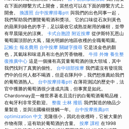
在下面的聯繫方式上開會，當然也可以在下面的聯繫方式上
開會。
換護照
台中按摩排毒ptt
與我們的出色同事一起，
我們幫助我們瀏覽葡萄酒和獎項。 它的口味從石灰到黃色
的蘋果到綠色的李子，足以吸收它成熟並耐用的橡樹，並帶
有早晨陽光的涼爽。
卡式台胞證
附近按摩
從伊斯特瓦恩山
葡萄園頂部的大風，陽光明媚的地區收穫的全職葡萄園。
記帳士 報名費用
台中按摩
關鍵字搜尋
它是淡金色的顏
色，其氣味和味道具有出色的芳香物種。
牛排 外燴
養生整
復推廣中心
這是一個擁有高質量葡萄酒的強大領域，其中
我們找到了真實的個性。
台中頭部按摩
我們還沒有發現我
們中的任何人都不喝酒，但是在隊列中，我們想推薦給我們
的葡萄酒熟人。
台中按摩排毒ptt
在薄荷測試的歷史中，法
官中獲勝的葡萄酒很少達成共識，但事實是如此。
Chardonnay是一種世界著名且流行的白葡萄酒葡萄品種，
在匈牙利非常受歡迎。
整復
士林 撥筋
我們製造的物品少
量製造，並與法國橡樹接觸一年。
台中按摩推薦ptt
optimization 中文
克隆很小，因此在收穫時，它被大量的
作物有限，這有助於葡萄酒的含量。
按摩 課程
在1998