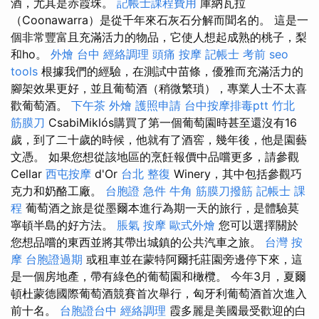
酒，尤其是赤霞珠。
記帳士課程費用
庫納瓦拉
（Coonawarra）是從千年來石灰石分解而聞名的。 這是一
個非常豐富且充滿活力的物品，它使人想起成熟的桃子，梨
和ho。
外燴 台中
經絡調理
頭痛 按摩
記帳士 考前
seo
tools
根據我們的經驗，在測試中苗條，優雅而充滿活力的
腳架效果更好，並且葡萄酒（稍微繁瑣），專業人士不太喜
歡葡萄酒。
下午茶 外燴
護照申請
台中按摩排毒ptt
竹北
筋膜刀
CsabiMiklós購買了第一個葡萄園時甚至還沒有16
歲，到了二十歲的時候，他就有了酒窖，幾年後，他是園藝
文憑。 如果您想從該地區的烹飪報價中品嚐更多，請參觀
Cellar
西屯按摩
d'Or
台北 整復
Winery，其中包括參觀巧
克力和奶酪工廠。
台胞證 急件
牛角 筋膜刀撥筋
記帳士 課
程
葡萄酒之旅是從墨爾本進行為期一天的旅行，是體驗莫
寧頓半島的好方法。
脹氣 按摩
歐式外燴
您可以選擇關於
您想品嚐的東西並將其帶出城鎮的公共汽車之旅。
台灣 按
摩
台胞證過期
或租車並在蒙特阿爾托莊園旁邊停下來，這
是一個房地產，帶有綠色的葡萄園和橄欖。 今年3月，夏爾
頓杜蒙德國際葡萄酒競賽首次舉行，匈牙利葡萄酒首次進入
前十名。
台胞證台中
經絡調理
霞多麗是美國最受歡迎的白