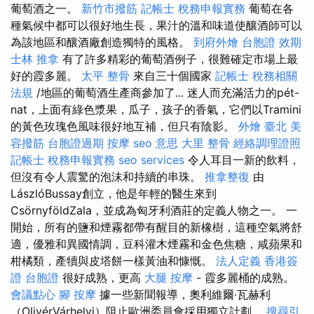
葡萄酒之一。
新竹市撥筋
記帳士 稅務申報實務
葡萄在各
種氣候中都可以很好地生長，果汁的溫和味道使釀酒師可以
為該地區和釀酒廠創造獨特的風格。
到府外燴
台胞證 效期
士林 推拿
有了許多精彩的葡萄酒例子，很難確定市場上最
好的霞多麗。
太平 整骨
來自三十個國家
記帳士 稅務相關
法規
/地區的葡萄酒生產商參加了... 迷人而充滿活力的pét-
nat，上面有綠色漿果，瓜子，孩子的香氣，它們以Tramini
的黃色玫瑰色風味很好地互補，但只有陰影。
外燴 臺北
美
容撥筋
台胞證過期
按摩
seo 意思
大里 整骨
經絡調理證照
記帳士 稅務申報實務
seo services
令人耳目一新的飲料，
但沒有令人震驚的泡沫和持續的串珠。
推拿整復
由
LászlóBussay創立，他是年輕的醫生來到
CsörnyföldZala，並成為匈牙利酒莊的定義人物之一。 一
開始，所有的鹽和煙霧都帶有醒目的新橡樹，這種空氣將舒
適，優雅和異國情調，豆科灌木煙霧和金色焦糖，咸蘋果和
柑橘類，產犢與皮塔餅一樣黃油和慷慨。
法人定義
香港簽
證 台胞證
很好成熟，更高
大腿 按摩
- 霞多麗桶的成熟。
會議點心
腳 按摩
據一些新聞報導，奧利維爾·瓦赫利
（OlivérVárhelyi）阻止歐洲委員會採用獨立計劃。
搜尋引