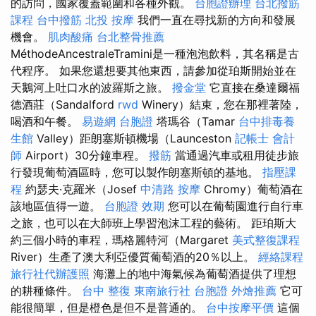
的訪問，國家覆蓋範圍和各種外觀。
台胞證辦理
台北撥筋
課程
台中撥筋
北投 按摩
我們一直在尋找新的方向和發展
機會。
肌肉酸痛
台北整骨推薦
MéthodeAncestraleTramini是一種泡泡飲料，其名稱是古
代程序。 如果您還想要其他東西，請參加從珀斯開始並在
天鵝河上吐口水的波羅斯之旅。
撥金堂
它直接在桑達爾福
德酒莊（Sandalford
rwd
Winery）結束，您在那裡著陸，
喝酒和午餐。
易遊網 台胞證
塔瑪谷（Tamar
台中排毒養
生館
Valley）距朗塞斯頓機場（Launceston
記帳士 會計
師
Airport）30分鐘車程。
撥筋
當通過汽車或租用徒步旅
行發現葡萄酒區時，您可以製作朗塞斯頓的基地。
指壓課
程
約瑟夫·克羅米（Josef
中清路 按摩
Chromy）葡萄酒在
該地區值得一遊。
台胞證 效期
您可以在葡萄園進行自行車
之旅，也可以在大師班上學習泡沫工程的藝術。 距珀斯大
約三個小時的車程，瑪格麗特河（Margaret
美式整復課程
River）生產了澳大利亞優質葡萄酒的20％以上。
經絡課程
旅行社代辦護照
海灘上的地中海氣候為葡萄酒提供了理想
的耕種條件。
台中 整復
東南旅行社 台胞證
外燴推薦
它可
能很簡單，但是橙色是但不是普通的。
台中按摩平價
這個