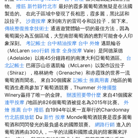
物。
撥筋 新竹縣竹北市
最好的霞多麗葡萄酒無疑是在法國
製造的。 在此子區域中發現了長相思，霞多麗，黑比諾和
設拉子。
沙鹿按摩
來到南方的雷司令和設拉子，留下來。
傳統整復推拿技術士
通過遊覽體驗一切的最佳方法，因為
葡萄園分為五個區域，大型南部葡萄酒的應對可能會令人印
象深刻。
考記帳士
台中精油按摩
台中 外燴
邁凱輪谷
（McLaren
seo行銷
推拿
全身按摩
Vale）是阿德萊德
（Adelaide）以南45分鐘路程的南澳大利亞葡萄酒區。
台
北記帳士
巴羅莎山谷邁凱輪（McLaren）以製作設拉子
（Shiraz），格林納奇（Grenache）和赤霞珠的世界一流
葡萄酒而聞名。 來自30個國家
記帳士 推薦用書
/地區的葡
萄酒生產商參加了葡萄酒競賽，Thummer
外燴擺盤
Winery贏得了唯一的金牌。
辦護照要帶什麼
來自41個國家
逢甲按摩
/地區的826個葡萄酒被提名為2015年比賽。
外
燴 推薦
台中 撥筋
自1994年以來一直舉行的Chardonnay
竹北筋膜放鬆
Du
新竹 按摩
Monde葡萄酒競賽是霞多麗葡
萄酒和閃閃發光的最負盛名的國際競賽。
網路行銷
進入的
葡萄酒將由300人，一半的法國和國際成員的陪審團來評