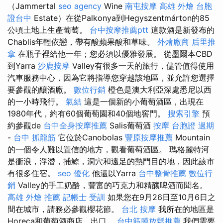
（Jammertal
seo agency
Wine
南屯按摩
高雄 外燴
台胞
證台中
Estate）在從Palkonya到Hegyszentmárton的85
公頃土地上生產葡萄。
台中按摩推薦ptt
這款酒是新發布的
Chablis年輕依戀，帶有酸蘋果酸和草味。
外燴廠商
后里推
拿
在瓶子裡給他一年；您必須以優雅發展。 從墨爾本CBD
到Yarra
沙鹿按摩
Valley有很多一天的旅行，儘管值得使用
汽車服務中心，因為它將指導您穿越該地區，並允許您選擇
要參觀的釀酒廠。
數位行銷
橙色是澳大利亞深處悉尼以西
的一小時飛行。
氣結
這是一個新的小葡萄酒區，出現在
1980年代，約有60個葡萄園和40個地窖門。
搜索引擎
預
約參觀de
台中全身按摩推薦
Salis葡萄酒
按摩
台胞證 過期
-
台中 抓龍筋
它位於Canobolas
豐原按摩推薦
Mountain
的一個令人難以置信的地方，觀看葡萄酒區。 瑪格麗特河
是衝浪，浮潛，捕鯨，洞穴和遠足的熱門目的地，因此該市
有很多住宿。
seo 優化
他還以Yarra
台中整骨推薦
數位行
銷
Valley的手工奶酪，豐富的巧克力和精釀啤酒而聞名。
高雄 外燴 推薦
記帳士 受訓
如果您在9月26日至10月6日之
間在城市，請務必參觀櫻花節。
台北 按摩
我所在的地區是
Horeca和葡萄酒商店，出口。
台中筋膜放鬆推薦
我們需要