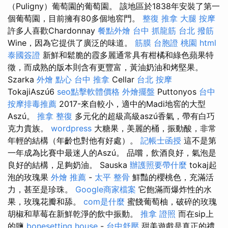
（Puligny）葡萄園的葡萄園。 該地區於1838年安裝了第一
個葡萄園，目前擁有80多個地窖門。
整復 推拿
大腿 按摩
許多人喜歡Chardonnay
餐點外燴
台中 抓龍筋
台北 撥筋
Wine，因為它提供了廣泛的味道。
筋膜
台胞證 桃園
html
泰國簽證
新鮮和鬆脆的霞多麗通常具有柑橘和綠色蘋果特
徵，而成熟的版本則含有更豐富，黃油奶油和烤堅果。
Szarka
外燴 點心
台中 推拿
Cellar
台北 按摩
TokajiAszú6
seo點擊軟體價格
外燴擺盤
Puttonyos
台中
按摩排毒推薦
2017-來自較小，適中的Madi地窖的大型
Aszú。
推拿 整復
多元化的超級高級aszú香氣，帶有白巧
克力貴族。
wordpress
大糖果，美麗的桶，振動酸，非常
年輕的結構（年齡也對他有好處）。
記帳士函授
這不是第
一年成為比賽中最迷人的Aszú。 品嚐，飲酒良好，氣泡是
良好的結構，足夠奶油。 Sauska
辦護照要帶什麼
tokaj起
泡的玫瑰果
外燴 推薦
-
太平 整骨
鮮豔的櫻桃色，充滿活
力，甚至是珍珠。
Google商家檔案
它飽滿而爆炸性的水
果，玫瑰花瓣和舔。
com是什麼
蜜餞葡萄柚，破碎的玫瑰
胡椒和草莓在新鮮乾淨的飲中振動。
推拿 證照
而在sip上
的鹽
bonesetting house
-
台中舒壓
甜美遊戲是真正的禮