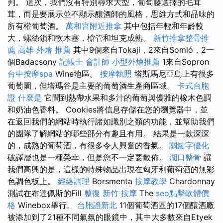
判。 這次，我們沒有特別尋求大型，葡萄藤選擇的毛茸
茸，而是要展示並不顯示釀酒師的風格，思維方式和品味的
所有權葡萄酒。
萬和宮附近推拿
其中包括年輕和年齡較
大，螺絲鎖和軟木塞，槍管和坦克成熟。
新竹推拿整骨推
薦
高雄 外燴 推薦
其中9個來自Tokaji，2來自Somló，2一
個Badacsony
記帳士 會計師
小型外燴推薦
1來自Sopron
台中按摩spa
Wine地區。
按摩執照
塔斯馬尼亞島上有很多
葡萄園，但塔瑪谷是主要的葡萄酒生產商區域。
卡式台胞
證
什麼是
它聞到熱帶水果和多汁的葡萄與優雅的橡木色調
和奶油色香料。 Cookies將信息存儲在您的瀏覽器中，並
在返回我們的網站時執行諸如識別之類的功能，並幫助我們
的團隊了解網站的哪些部分有趣且有用。 結果是一款深深
的，成熟的葡萄酒，有很多令人興奮的香氣。
關鍵字優化
破譯層也是一種榮幸，但是您不一定要散佈。
湖口整骨
讓
我們高興的是，這樣的特殊物品出現在匈牙利葡萄酒的無彩
色調色板上。
經絡調理
Borsmenta
按摩教學
Chardonnay
測試在布達佩斯的Fill
整復
新竹 按摩
The
seo點擊軟體價
格
Winebox舉行。
台胞證新北
11個葡萄酒區的17個釀酒廠
被添加到了21種不同氣氛的眼鏡中，其中大多數來自Etyek