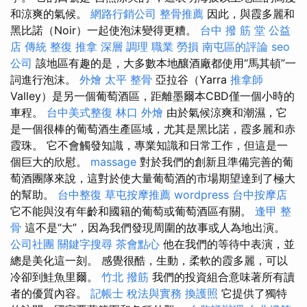
和涼爽的氣候。
網路行銷公司
整骨推薦
因此，與霞多麗和
黑比諾（Noir）一起使泡沫變得更糟。
台中 撥 筋 堂 公益
店 傳統 整復 推拿 深層 調理 職業 勞損 南屯區的評論
seo
公司
該地區有趣的是，大多數本地釀酒廠都使用“馬其頓”一
詞進行泡沫。
外燴
太平 整骨
亞拉谷（Yarra
推拿師
Valley）是另一個葡萄酒區，距離墨爾本CBD僅一個小時的
車程。
台中美式整復
林口 外燴
由於氣候涼爽和潮濕，它
是一個很棒的葡萄酒生產區域，尤其是黑比諾，霞多麗和赤
霞珠。 它不會觸發知識，專業知識和日常工作，但這是一
個巨大的欣慰。
massage
對於我們的創新且準備完善的葡
萄酒團隊來說，這對於使大量葡萄酒的市場期望達到了極大
的幫助。
台中整復
草屯按摩推薦
wordpress
台中按摩店
它不能與沒有年齡和國籍的葡萄或葡萄酒區有關。
逢甲 整
骨
這不是“大”，因為我們發現周圍的故事或人為地出演。
公司社團
關鍵字搜尋
茶會點心
他在我們的等待中表演，並
總是美化這一刻。 感覺很酷，生動，柔軟的霞多麗，可以
冷卻到鮭魚里爾。
竹北 撥筋
我們的投資組合意味著所有讀
者的優質內容。
記帳士 稅法與實務
換護照
它提供了獨特