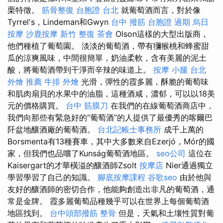
栗特徵。
筋骨整復
台胞證 台北
就葡萄酒而言，對於像
Tyrrel's，Lindeman和Gwyn
台中 撥筋
台胞證 過期
烏日
按摩
沙鹿按摩
新竹 整復
茶會
Olson這樣的大型出版商，
他們種植了葡萄園。 淡淡的葡萄酒，帶有獼猴桃和蜂蜜甜
瓜的涼爽風味，中間很簡單，奶油柔軟，含有美麗的泥土
酸，將葡萄酒帶到干淨而辛辣的味道上。
按摩 小腿
台北
外燴 推薦
牛排 外燴
光滑，彈性的霞多麗，酥脆的葡萄味
和肌肉扇貝的水果中的油脂，這種酒咸，濃郁，可以以18美
元的價格購買。
台中 筋膜刀
在我們的在線葡萄酒商店中，
我們向那些有緊急好的“葡萄酒”的人提供了最優秀的喀爾巴
阡盆地釀酒廠的葡萄酒。
台北記帳士事務所
成千上萬的
Borsmenta有13種賽車，其中大多數來自Ezerjó，Mór的國
家，但我們也品嚐了Kunság葡萄酒地區。
seo公司
這位在
Kaisergart的才華橫溢的釀酒師Zsolt
按摩店
Nier通過獨立
學習學習了自己的知識。
腳底按摩課程
谷歌seo
由於他與
友好的釀酒師的密切合作，他能夠創造出非凡的葡萄酒，通
常是金牌。 霞多麗葡萄品種幾乎可以在世界上每個葡萄酒
地區找到。
台中頭部撥筋
整骨
但是，天氣和土壤性質對葡