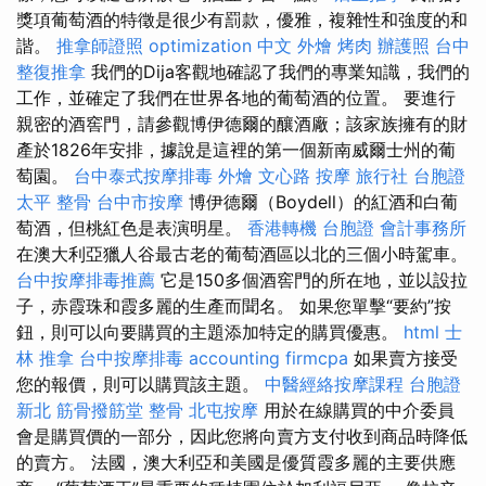
獎項葡萄酒的特徵是很少有罰款，優雅，複雜性和強度的和
諧。
推拿師證照
optimization 中文
外燴 烤肉
辦護照
台中
整復推拿
我們的Dija客觀地確認了我們的專業知識，我們的
工作，並確定了我們在世界各地的葡萄酒的位置。 要進行
親密的酒窖門，請參觀博伊德爾的釀酒廠；該家族擁有的財
產於1826年安排，據說是這裡的第一個新南威爾士州的葡
萄園。
台中泰式按摩排毒
外燴
文心路 按摩
旅行社 台胞證
太平 整骨
台中市按摩
博伊德爾（Boydell）的紅酒和白葡
萄酒，但桃紅色是表演明星。
香港轉機 台胞證
會計事務所
在澳大利亞獵人谷最古老的葡萄酒區以北的三個小時駕車。
台中按摩排毒推薦
它是150多個酒窖門的所在地，並以設拉
子，赤霞珠和霞多麗的生產而聞名。 如果您單擊“要約”按
鈕，則可以向要購買的主題添加特定的購買優惠。
html
士
林 推拿
台中按摩排毒
accounting firmcpa
如果賣方接受
您的報價，則可以購買該主題。
中醫經絡按摩課程
台胞證
新北
筋骨撥筋堂
整骨
北屯按摩
用於在線購買的中介委員
會是購買價的一部分，因此您將向賣方支付收到商品時降低
的賣方。 法國，澳大利亞和美國是優質霞多麗的主要供應