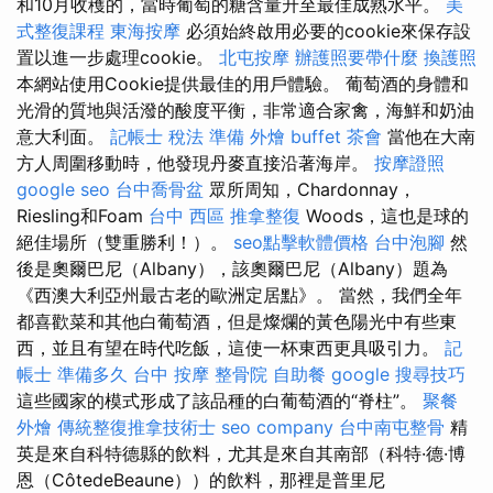
和10月收穫的，當時葡萄的糖含量升至最佳成熟水平。
美
式整復課程
東海按摩
必須始終啟用必要的cookie來保存設
置以進一步處理cookie。
北屯按摩
辦護照要帶什麼
換護照
本網站使用Cookie提供最佳的用戶體驗。 葡萄酒的身體和
光滑的質地與活潑的酸度平衡，非常適合家禽，海鮮和奶油
意大利面。
記帳士 稅法 準備
外燴 buffet
茶會
當他在大南
方人周圍移動時，他發現丹麥直接沿著海岸。
按摩證照
google seo
台中喬骨盆
眾所周知，Chardonnay，
Riesling和Foam
台中 西區 推拿整復
Woods，這也是球的
絕佳場所（雙重勝利！）。
seo點擊軟體價格
台中泡腳
然
後是奧爾巴尼（Albany），該奧爾巴尼（Albany）題為
《西澳大利亞州最古老的歐洲定居點》。 當然，我們全年
都喜歡菜和其他白葡萄酒，但是燦爛的黃色陽光中有些東
西，並且有望在時代吃飯，這使一杯東西更具吸引力。
記
帳士 準備多久
台中 按摩
整骨院
自助餐
google 搜尋技巧
這些國家的模式形成了該品種的白葡萄酒的“脊柱”。
聚餐
外燴
傳統整復推拿技術士
seo company
台中南屯整骨
精
英是來自科特德縣的飲料，尤其是來自其南部（科特·德·博
恩（CôtedeBeaune））的飲料，那裡是普里尼