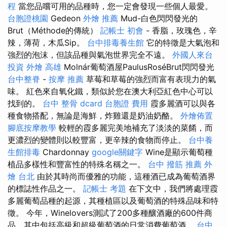
程
當您品嚐可用的品種時，您一定會發現一些個人最愛。
台胞證桃園
Gedeon
外燴 推薦
Mud-白色閃閃發光的
Brut（Méthode的傳統）
記帳士 初會
- 香脂，玫瑰色，辛
辣，薄荷，木瓜Sip。
台中排毒養生館
它的特徵是大氣泡和
強烈的泡沫，但該品種與氣泡世界完全不遠。
外國人來台
投資
外燴 高雄
Molnár葡萄酒屋PaulusRoséBrut閃閃發光
台中整脊
-
按摩 推薦
草莓和草莓的強烈而富有表現力的氣
味。 紅色來自氧化鐵，類似於您在澳大利亞紅色中心可以
找到的。
台中 整骨 dcard
台胞證 費用
霞多麗酒可以與各
種食物搭配，無論是海鮮，炸雞還是奶油奶酪。
外燴佈置
腳底按摩教學
較輕的霞多麗完美地補充了淡淡的菜餚，而
更濃烈的變體則以較豐富，更辛辣的食物而停止。
台中養
生館排毒
Chardonnay
google關鍵字
Wine是顯示葡萄種
植品多樣性和豐富性的特殊名稱之一。
台中 撥筋 推薦
外
燴 台北
由於其時尚而優雅的功能，這種酒已成為葡萄酒界
的標誌性作品之一。
記帳士 考題
在下文中，我們將處理霞
多麗葡萄品種的起源，其種植區以及葡萄酒的特殊品味和特
徵。 今年，Winelovers測試了200多種釀酒廠的600件商
品，其中包括高級和超級葡萄酒的日常消費葡萄酒。
台中