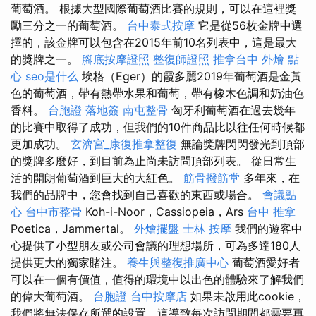
葡萄酒。 根據大型國際葡萄酒比賽的規則，可以在這裡獎
勵三分之一的葡萄酒。
台中泰式按摩
它是從56枚金牌中選
擇的，該金牌可以包含在2015年前10名列表中，這是最大
的獎牌之一。
腳底按摩證照
整復師證照
推拿台中
外燴 點
心
seo是什么
埃格（Eger）的霞多麗2019年葡萄酒是金黃
色的葡萄酒，帶有熱帶水果和葡萄，帶有橡木色調和奶油色
香料。
台胞證 落地簽
南屯整骨
匈牙利葡萄酒在過去幾年
的比賽中取得了成功，但我們的10件商品比以往任何時候都
更加成功。
玄濟宮_康復推拿整復
無論獎牌閃閃發光到頂部
的獎牌多麼好，到目前為止尚未訪問頂部列表。 從日常生
活的開朗葡萄酒到巨大的大紅色。
筋骨撥筋堂
多年來，在
我們的品牌中，您會找到自己喜歡的東西或場合。
會議點
心
台中市整骨
Koh-i-Noor，Cassiopeia，Ars
台中 推拿
Poetica，Jammertal。
外燴擺盤
士林 按摩
我們的遊客中
心提供了小型朋友或公司會議的理想場所，可為多達180人
提供更大的獨家賭注。
養生與整復推廣中心
葡萄酒愛好者
可以在一個有價值，值得的環境中以出色的體驗來了解我們
的偉大葡萄酒。
台胞證
台中按摩店
如果未啟用此cookie，
我們將無法保存所選的設置，這導致每次訪問期間都需要再