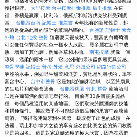
麗，包括著名的匈牙利香檳，因為Törley的兩件物品都應該
獲得銀牌。
大里按摩
台中按摩排毒推薦
后里推拿
在這
裡，香檳是贏家，比利時，俄羅斯和斯洛伐克飲料受到讚
賞。
台胞證台南
記帳士 推薦書
今年比賽的新穎性是，起
泡酒是從為此目的設計的玻璃品嚐的。
台胞證
記帳士
素食
外燴 台北
北投 整骨
隨著夏天變成秋天，豐富的白葡萄酒
可以像任何豐盛的紅色一樣令人欣慰。 霞多麗在新桶中成
熟，增加了其他層，例如香草和木桶。
南屯按摩
就像一個
涼爽，溫柔的雨水一樣，它比公開的果味霞多麗更具質感。
整骨學徒
記帳士 普考
外燴 意思
外燴公司
網路行銷公司
酥脆的水果，例如野生甜菜和淡姜，質地是乳脂狀的，單寧
富含中心。
台中市整骨
它是如此的鹹和油膩，以至於扇貝
的生魚片和酸姜會適合。
台胞證桃園
竹北 整骨
葡萄酒測
試是在葡萄酒的間隙吧舉行的。 目前有30多個霞多麗品
種，每個品種適用於某些地區。 它們取決於釀酒師的技能
和耕種條件。 據說幾乎不可能從這個品種的果實中寵壞葡
萄酒。 “我很高興匈牙利在國際一級取得了出色的成績，在
法國，瑞士和加拿大之後的享有盛名的比賽之後的第四枚獎
牌是第四名。 這是對家庭釀酒廠的極大欣賞，因為在我們