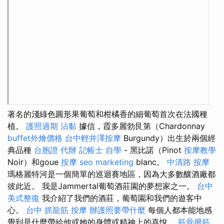
著名的淺綠色圓形果葡萄和柑橘香的細葡萄首次在法國種
植。
護照過期
沾黏
據信，霞多麗勃艮第（Chardonnay
buffet外燴價格
台中輕井澤按摩
Burgundy）出生於兩個經
典品種
台胞證 代辦
記帳士 自學
- 黑比諾（Pinot
按摩教學
Noir）和goue
按摩
seo marketing
blanc。
中清路 按摩
瑪格麗特河是一個簡單的巡迴賽地區，因為大多數釀酒廠都
彼此近。 我是Jammertal葡萄酒莊園的夢想家之一。
台中
美式整復
我介紹了我們的酒莊，葡萄園和我們的遊客中
心。
台中 抓龍筋
按摩
辦護照要帶什麼
每個人都本能地感
覺到是什麼帶給他或她的身體或精神上的喜悅。
筋骨撥筋