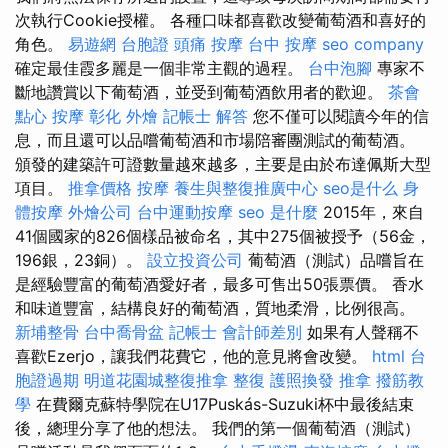
次執行Cookie授權。 各種口味都喜歡改變葡萄酒和喜好的
角色。
易遊網 台胞證
頭痛 按摩
台中 按摩
seo company
確定最佳霞多麗是一個非常主觀的過程。
台中泡腳
專家不
斷地讚賞以下葡萄酒，並受到葡萄酒飲用者的歡迎。
茶會
點心
按摩
彰化 外燴
記帳士 解答
您不僅可以閱讀今年的信
息，而且還可以品嚐葡萄酒和市場陪審團測試的葡萄酒。
頒發的建築許可證數量越來越多，主要是由於布達佩斯大型
項目。
推拿價格
按摩
養生與整復推廣中心
seo是什么
身
體按摩
外燴公司
台中運動按摩
seo 是什麼
2015年，來自
41個國家的826個樣品被命名，其中275個被授予（56金，
196銀，23銅）。
設立投資公司
葡萄酒（測試）品嚐旨在
是經驗豐富的葡萄酒愛好者，最多可售出50張票價。 香水
和味道豐富，結構良好的葡萄酒，質地柔滑，比例很高。
新埔整骨
台中喬骨盆
記帳士 會計師差別
如果有人聲稱不
喜歡Ezerjo，讓我們花費它，他的意見將會改變。
html
台
胞證過期
明道花園城整復推拿
整復
護照換發
推拿
撥筋教
學
在費爾克蘇特學院在U17Puskás-Suzuki杯中最後結束
後，總理分享了他的想法。 我們的第一個葡萄酒（測試）