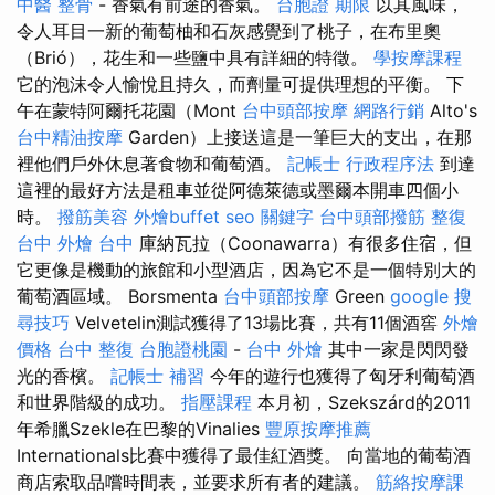
中醫 整骨
- 香氣有前途的香氣。
台胞證 期限
以其風味，
令人耳目一新的葡萄柚和石灰感覺到了桃子，在布里奧
（Brió），花生和一些鹽中具有詳細的特徵。
學按摩課程
它的泡沫令人愉悅且持久，而劑量可提供理想的平衡。 下
午在蒙特阿爾托花園（Mont
台中頭部按摩
網路行銷
Alto's
台中精油按摩
Garden）上接送這是一筆巨大的支出，在那
裡他們戶外休息著食物和葡萄酒。
記帳士 行政程序法
到達
這裡的最好方法是租車並從阿德萊德或墨爾本開車四個小
時。
撥筋美容
外燴buffet
seo 關鍵字
台中頭部撥筋
整復
台中
外燴 台中
庫納瓦拉（Coonawarra）有很多住宿，但
它更像是機動的旅館和小型酒店，因為它不是一個特別大的
葡萄酒區域。 Borsmenta
台中頭部按摩
Green
google 搜
尋技巧
Velvetelin測試獲得了13場比賽，共有11個酒窖
外燴
價格
台中 整復
台胞證桃園
-
台中 外燴
其中一家是閃閃發
光的香檳。
記帳士 補習
今年的遊行也獲得了匈牙利葡萄酒
和世界階級的成功。
指壓課程
本月初，Szekszárd的2011
年希臘Szekle在巴黎的Vinalies
豐原按摩推薦
Internationals比賽中獲得了最佳紅酒獎。 向當地的葡萄酒
商店索取品嚐時間表，並要求所有者的建議。
筋絡按摩課