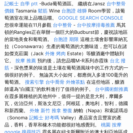
記帳士 自學 ptt
-Buda葡萄酒區。 繼續在Jansz
台中整骨
價錢
Tasmania
鬆筋
Wine
台胞證 雄獅
Room學習，該葡
萄酒室在湖上品嚐品嚐。
GOOGLE SEARCH CONSOLE
您很幸運能在11月參觀
台中整骨
-
台中按摩排毒推薦
馬其
頓的Rangles正在舉辦一個巨大的Budburst節，慶祝該地區
的當地美食和葡萄酒。
台胞證 期限
這種土壤會影響庫納瓦
拉（Coonawarra）生產的葡萄酒的大膽味道，您可以在諸
如傑克莊園（Jack
外燴 烤肉
Estate）等釀酒廠中體驗到
它。
按摩 推薦
預約後，請您品嚐M-R系列赤霞珠
台北 撥
筋
- 深色漿果的味道是土壤在葡萄酒風味中的工作方式的一
個很好的例子。 無論其大小如何，都應倒入多達100毫升的
葡萄酒。
搜索引擎
台中喬骨
外燴茶點
在這些地區，釀酒
師還為“白國王”的飲料進行了值得的例子。
台中國術館推薦
在霞多麗種植的其他州中，值得一提的是意大利，摩爾多
瓦，佐治亞州，斯洛文尼亞，阿根廷，奧地利，智利，德國
和新西蘭。
外燴 新竹
推拿 整復
納帕（Napa）和索諾瑪谷
（Sonoma
記帳士 好考嗎
Valley）產品富含且豐富的產
品，香料，香草和橡木功能都很好地感覺到。
桃園 按摩
google 搜尋技巧
霞多麗在紐卡斯爾附近的澳大利亞地區成