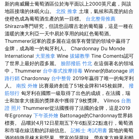
新的南威爾士葡萄酒區位於海平面以上2000英尺處，與該
地區接壤的休眠火山。
北投 推拿
土壤，氣候和高度的結合
使橙色成為葡萄酒生產的第一目標。
台北整骨推薦
Shirazra專門研究，但請您品嚐古老的葡萄藤，這是一種在
溫暖的澳大利亞一天中易於享用的純紅色葡萄酒。
Thummerer冠軍的霞多麗在這個享有聲望的領域中贏得了
金牌，成為唯一的匈牙利人。 Chardonnay Du Monde
International
大里推拿
Wine
拔罐教學
Tine Coments認可
了世界上最好的霞多麗。
臉部撥筋 竹北
在這個著名的領域
中，Thummerer
台中泰式按摩排毒
Winner的Batonage
網
路行銷
Chardonnay
台中整骨
2019年贏得了唯一的匈牙利
人。
南投 外燴
比賽最終創造了51枚金牌和145枚銀牌。
撥
筋領行
匈牙利在國際一級取得了出色的成績，在法國，瑞
士和加拿大後面的獎牌表中獲得了9枚獎牌。 Vilmos
台胞
證 照片
Thummerer從法國獲得了法國的金牌，這是2019
年Egronnay
下午茶外燴
Battonage的Chardonnay世界錦
標賽。 品嚐於4月12日星期五下午6點至22點進行，葡萄酒
和市場在線活動的詳細信息。
記帳士 考試用書
當地的葡萄
酒的特徵是橡木和堅果，豐富的菠蘿味，帶有東方糖果和醋