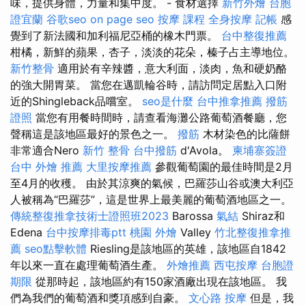
味，提供身體，力量和集中度。 - 食材選擇
新竹外燴
台胞
證宜蘭
谷歌seo
on page seo
按摩 課程
全身按摩
記帳
感
覺到了新法國和加利福尼亞桶的橡木門票。
台中整復推薦
柑橘，新鮮的蘋果，杏子，淡淡的花朵，榛子占主導地位。
新竹整骨
適用於有辛辣醬，意大利面，淡肉，魚和硬奶酪
的強大開胃菜。 當您在邁凱輪谷時，請訪問定居點入口附
近的Shingleback品嚐室。
seo是什麼
台中推拿推薦
撥筋
證照
當您有用餐時間時，請查看海灘公路葡萄酒餐廳，您
聲稱這是該地區最好的景色之一。
撥筋
木材染色的比薩餅
非常適合Nero
新竹 整骨
台中撥筋
d'Avola。
柬埔寨簽證
台中 外燴 推薦
大里按摩推薦
參觀葡萄園的最佳時間是2月
至4月的收穫。 由於其涼爽的氣候，巴羅莎山谷或澳大利亞
人被稱為“巴羅莎”，這是世界上最美麗的葡萄酒地區之一。
傳統整復推拿技術士證照班2023
Barossa
氣結
Shiraz和
Edena
台中按摩排毒ptt
桃園 外燴
Valley
竹北整復推拿推
薦
seo點擊軟體
Riesling是該地區的英雄，該地區自1842
年以來一直在處理葡萄酒生產。
外燴推薦
西屯按摩
台胞證
期限
從那時起，該地區約有150家酒廠出現在該地區。 我
們為我們的葡萄酒和獎項感到自豪。
文心路 按摩
但是，我