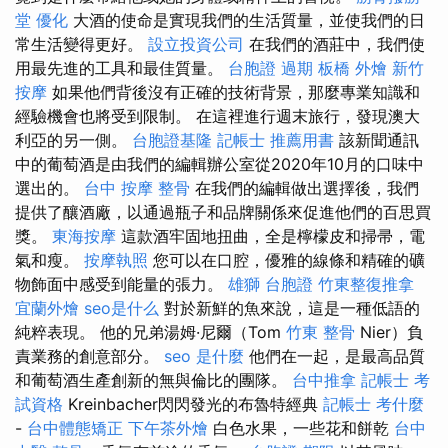
堂
優化
大酒的使命是實現我們的生活質量，並使我們的日
常生活變得更好。
設立投資公司
在我們的酒莊中，我們使
用最先進的工具和最佳質量。
台胞證 過期
板橋 外燴
新竹
按摩
如果他們背後沒有正確的技術背景，那麼專業知識和
經驗機會也將受到限制。 在這裡進行週末旅行，發現澳大
利亞的另一側。
台胞證基隆
記帳士 推薦用書
該新聞通訊
中的葡萄酒是由我們的編輯辦公室從2020年10月的口味中
選出的。
台中 按摩 整骨
在我們的編輯做出選擇後，我們
提供了釀酒廠，以通過瓶子和品牌關係來促進他們的百思買
獎。
東海按摩
這款酒牢固地扭曲，全是檸檬皮和掃帚，電
氣和瘦。
按摩執照
您可以在口腔，優雅的線條和精確的礦
物飾面中感受到能量的張力。
雄獅 台胞證
竹東整復推拿
宜蘭外燴
seo是什么
對於新鮮的魚來說，這是一種低語的
純粹表現。 他的兄弟湯姆·尼爾（Tom
竹東 整骨
Nier）負
責業務的創意部分。
seo 是什麼
他們在一起，是最高品質
和葡萄酒生產創新的無與倫比的團隊。
台中推拿
記帳士 考
試資格
Kreinbacher閃閃發光的布魯特經典
記帳士 考什麼
-
台中體態矯正
下午茶外燴
白色水果，一些花和餅乾
台中