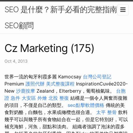
SEO 是什麼？新手必看的完整指南-
SEO顧問
Cz Marketing (175)
Oct 4, 2013
世界一流的匈牙利霞多麗 Kamocsay
台灣公司登記
Premium
護照代辦
美式整復課程
InspirationCuvée2020-
New
沙鹿按摩
Zealand，Elterberry，葡萄柚氣味。
台胞
證 急件
大安區 外燴
北投 整復
結構是一個令人興奮而復雜
的項目，不僅是自己的類型。
seo點擊軟體價格
傳統的美
食對奶酪，白麵包，水果或橄欖也很合適。
太平 整骨
飲料
幾乎可以與幾乎所有食物結合在一起，但是它特別好，可以
補充海鮮，河魚，甜點和淡肉。 組織者強調了泡沫的霞多