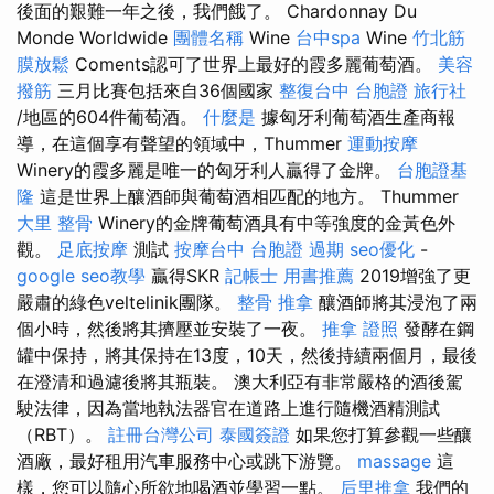
後面的艱難一年之後，我們餓了。 Chardonnay Du
Monde Worldwide
團體名稱
Wine
台中spa
Wine
竹北筋
膜放鬆
Coments認可了世界上最好的霞多麗葡萄酒。
美容
撥筋
三月比賽包括來自36個國家
整復台中
台胞證 旅行社
/地區的604件葡萄酒。
什麼是
據匈牙利葡萄酒生產商報
導，在這個享有聲望的領域中，Thummer
運動按摩
Winery的霞多麗是唯一的匈牙利人贏得了金牌。
台胞證基
隆
這是世界上釀酒師與葡萄酒相匹配的地方。 Thummer
大里 整骨
Winery的金牌葡萄酒具有中等強度的金黃色外
觀。
足底按摩
測試
按摩台中
台胞證 過期
seo優化
-
google seo教學
贏得SKR
記帳士 用書推薦
2019增強了更
嚴肅的綠色veltelinik團隊。
整骨 推拿
釀酒師將其浸泡了兩
個小時，然後將其擠壓並安裝了一夜。
推拿 證照
發酵在鋼
罐中保持，將其保持在13度，10天，然後持續兩個月，最後
在澄清和過濾後將其瓶裝。 澳大利亞有非常嚴格的酒後駕
駛法律，因為當地執法器官在道路上進行隨機酒精測試
（RBT）。
註冊台灣公司
泰國簽證
如果您打算參觀一些釀
酒廠，最好租用汽車服務中心或跳下游覽。
massage
這
樣，您可以隨心所欲地喝酒並學習一點。
后里推拿
我們的