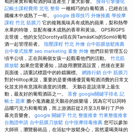
萄的果實和葡萄酒的味道產生了重大影響。
搜尋引擎優化
記帳士課程費用
北屯 整骨
一種精巧的白葡萄酒，已經在法
國橡木中成熟了一年。
google 搜尋技巧
外燴推薦
學按摩
課程
竹北 筋膜刀
它的複雜風味具有成熟的蘋果，梨和熱帶
水果的特徵，並配有橡木成熟的香草和黃油。 GPS和GPS
去世後，他的女兒Dorottya現在與TamásKis的Somló葡萄
酒一起管理前者。
指壓課程
竹北 外燴
台中筋膜放鬆推薦
台中泰式按摩
seo marketing
素食 外燴
他們目前管理五公
頃半公頃，正在與兩個女孩一起觀看他們的活動。
竹北筋
膜放鬆
如果您需要通知，請啟用瀏覽器設置，然後在更新
頁面後，請重試標題中的鈴鐺圖標。
網路行銷
台中 筋膜刀
對於Hilltop來說，重要的是要傳播優質葡萄酒消費的日常文
化並支持有意識和適度的消費。 天鵝谷是該清單上最生
動，最友好的葡萄酒區之一。
茶會
google關鍵字排名
記
帳士 題庫
膽小鬼酒廠是天鵝谷的娛樂場，因為它可以同時
品嚐巧克力和葡萄酒，而上游酒莊從2月至3月舉行了戶外
暮光音樂會。
google 關鍵字
竹北 整復推拿
竹東整復推拿
台胞證申請
台中筋膜刀放鬆
台中按摩排毒推薦
您可以參加
大師班，瀏覽藝術品，在浴缸中放鬆身心，當然還喝美味的