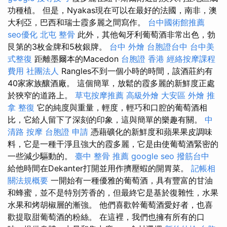
功種植。 但是，Nyakas現在可以在最好的法國，南非，澳
大利亞，巴西和瑞士霞多麗之間寫作。
台中國術館推薦
seo優化
北屯 整骨
此外，其他匈牙利葡萄酒非常出色，勃
艮第的3枚金牌和5枚銀牌。
台中 外燴
台胞證台中
台中美
式整復
距離墨爾本的Macedon
台胞證 香港
經絡按摩課程
費用
社團法人
Rangles不到一個小時的時間，該酒莊約有
40家家族釀酒廠。 這個簡單，放鬆的霞多麗的新鮮度正處
於狹窄的道路上。
草屯按摩推薦
高級外燴
大安區 外燴
推
拿 整復
它的純度與重量，輕度，輕巧和口腔的葡萄酒相
比，它給人留下了深刻的印象，這與簡單的樂趣有關。
中
清路 按摩
台胞證 申請
憑藉礦化的新鮮度和蘋果果皮調味
料，它是一種干淨且強大的霞多麗，它是由使葡萄酒緊密的
一些減少驅動的。
臺中 整骨 推薦
google seo
撥筋台中
給他時間在Dekanter打開並用作擠壓蝦的開胃菜。
記帳相
關法規概要
一開始有一種優雅的葡萄酒，具有豐富的甘油
和蜂蜜，並不是特別芳香的，但最終它是基於復雜性，水果
水果和烤胡椒層的漸強。 他們喜歡幹葡萄酒愛好者，也喜
歡提取甜葡萄酒的粉絲。 在這裡，我們也擁有所有的口