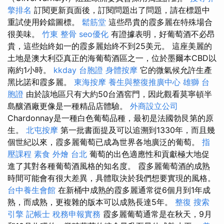
擎排名
訂閱更新頁面後，訂閱問題出了問題，請在標題中
重試使用鈴鐺圖標。
鬆筋堂
這些昂貴的霞多麗在特殊場合
很美味。
竹東 整骨
seo優化
有證據表明，好葡萄酒不必昂
貴，這些始終如一的霞多麗始終不到25美元。 這座美麗的
土地是澳大利亞真正的海葡萄酒區之一，位於墨爾本CBD以
南約1小時。
kkday 台胞證
身體按摩
它的微氣候允許生產
黑比諾和霞多麗。
東海按摩
養生與整復推廣中心
雄獅 台
胞證
由於該地區只有大約50台酒窖門，因此觀看莫寧頓半
島釀酒廠更像是一種精品店體驗。
外商設立公司
Chardonnay是一種白色葡萄品種，最初是法國勃艮第的原
生。
北屯按摩
第一批書面提及可以追溯到1330年，而且幾
個世紀以來，霞多麗葡萄已成為世界各地廣泛的葡萄。
指
壓課程
素食 外燴 台北
葡萄的出色適應性和貢獻極大地促
進了其對各種葡萄酒風格的知名度。 霞多麗葡萄酒的成熟
時間可能會有很大差異，具體取決於我們想要實現的風格。
台中養生會館
在新桶中成熟的霞多麗通常從6個月到1年成
熟，而成熟，更複雜的版本可以成熟長達5年。
整復
搜索
引擎
記帳士 稅務申報實務
霞多麗葡萄通常是在秋天，9月