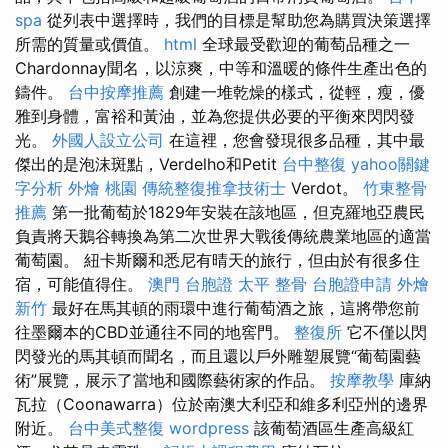
spa
從列表中選擇時，我們的目標是幫助您為購買決策選擇
所需的質量或價值。
html
全球最受歡迎的葡萄品種之一
Chardonnay聞名，以涼爽，中等和溫暖的條件生產出色的
鑄件。
台中按摩推薦
創建一堆乾燥的樣式，從輕，瘦，優
雅到身體，富裕和黃油，並為您提供必要的平衡來閃閃發
光。
外國人設立公司
在這裡，您會發現很多品種，其中最
傑出的是泡沫斑點，Verdelho和Petit
台中整復
yahoo關鍵
字分析
外燴 桃園
傳統整復推拿技術士
Verdot。
竹東整骨
推薦
第一批葡萄於1829年安裝在該地區，但克羅地亞農民
負責將天鵝谷轉換為第二次世界大戰後傳統農業地區的適當
葡萄園。 紐卡斯爾和悉尼有晴天的旅行，但由於有很多住
宿，可能值得住。
澳門 台胞證
太平 整骨
台胞證申請
外燴
新竹
最好在馬其頓的雨環中進行葡萄酒之旅，這將帶您前
往墨爾本的CBD並通往不同的地窖門。
整復所
它不僅以閃
閃發光的馬其頓而聞名，而且還以戶外雕塑展覽“葡萄園藝
術”展覽，展示了當地和國際藝術家的作品。
按摩教學
庫納
瓦拉（Coonawarra）位於南澳大利亞和維多利亞州的邊界
附近。
台中美式整復
wordpress
該葡萄酒區生產高級紅