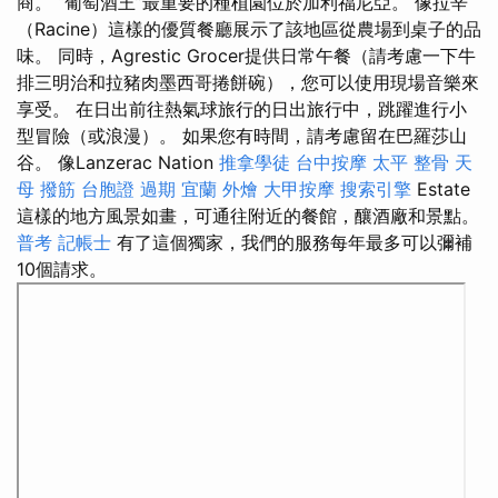
商。 “葡萄酒王”最重要的種植園位於加利福尼亞。 像拉辛
（Racine）這樣的優質餐廳展示了該地區從農場到桌子的品
味。 同時，Agrestic Grocer提供日常午餐（請考慮一下牛
排三明治和拉豬肉墨西哥捲餅碗），您可以使用現場音樂來
享受。 在日出前往熱氣球旅行的日出旅行中，跳躍進行小
型冒險（或浪漫）。 如果您有時間，請考慮留在巴羅莎山
谷。 像Lanzerac Nation
推拿學徒
台中按摩
太平 整骨
天
母 撥筋
台胞證 過期
宜蘭 外燴
大甲按摩
搜索引擎
Estate
這樣的地方風景如畫，可通往附近的餐館，釀酒廠和景點。
普考 記帳士
有了這個獨家，我們的服務每年最多可以彌補
10個請求。