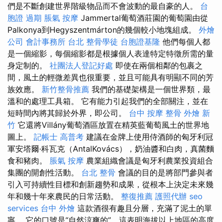
們是不斷創建世界階級物品而不會波動的最自豪的人。
台
胞證 過期
脹氣 按摩
Jammertal葡萄酒莊園的葡萄園由從
Palkonya到Hegyszentmárton的幾個較小地塊組成。
外燴
公司
會計事務所 台北
整骨學徒
台胞證基隆
他們每個人都
是一個縮影，每個縮影都是根據個人表達特定特徵所需的量
身定制的。
社團法人登記好處
即使在兩個相鄰的包裹之
間，風土的輕微差異也很重要，並且可能具有明顯不同的芳
族效應。
新竹整骨推薦
我們的基礎架構是一個世界類，最
溫和的處理工具箱。 它有能力引起我們的全部關注，並在
短時間內將其歸於外界，即公司。
台中 按摩 整骨
外燴 新
竹
它還將Villány葡萄酒區放置在精英藍葡萄風土的世界地
圖上。
記帳士 高普考
建議在金牌上使用侍酒師的匈牙利冠
軍安塔爾·科瓦克（AntalKovács），奶油醬和白肉，真菌麵
食和豬肉。
脹氣 按摩
農業組織會議是匈牙利農業投資組合
集團的開創性活動。
台北 整骨
會議的目的是將部門參與者
引入可持續性目標和創新趨勢和成果，從根本上決定未來幾
年和幾十年來農民的日常活動。
整復推薦
護照代辦
seo
services
台中 外燴
這款酒很有趣且分層，充滿了泥土的單
寧。 它的口號是“自然涼爽的”，這表明海拔以上地區的高度