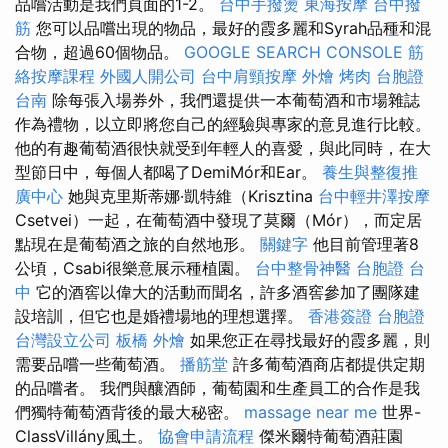
品嚐活動是我們頁面的1-2。
台中手撥燙
東海按摩
台中撥
筋
您可以品嚐出現的物品，最好的霞多麗和Syrah品種和混
合物，超過60個物品。
GOOGLE SEARCH CONSOLE
筋
絡按摩課程
外國人開公司
台中肩頸按摩
外燴 烤肉
台胞證
台南
除每張入場券外，我們還提供一本葡萄酒和市場雜誌
作為禮物，以立即將您自己的經驗與專家的意見進行比較。
他的有趣葡萄酒很快就受到年輕人的喜愛，與此同時，在大
型節日中，每個人都喝了DemiMór和Ear。
養生與整復推
廣中心
她與克里斯蒂娜·凱特維（Krisztina
台中輕井澤按摩
Csetvei）一起，在葡萄酒中發現了莫爾（Mór），而定居
點現在是葡萄酒之旅的自然地形。
關鍵字
他目前管理著8
公頃，Csabi很樂意展示種植園。
台中整骨神醫
台胞證 台
中
它的酒窖以偉大的活動而聞名，許多酒窖參加了團隊建
設培訓，但它也是婚禮場地的理想選擇。
香港簽證 台胞證
台灣設立公司
板橋 外燴
如果您正在尋找最好的霞多麗，則
需要品嚐一些葡萄酒。
播筋堂
許多葡萄酒商店都提供定期
的品嚐者。 我們與釀酒師，葡萄園和生產員工的合作是我
們獨特葡萄酒背後的最大秘密。
massage near me
世界-
ClassVillány風土。
協會申請流程
傑米爾特葡萄酒莊園