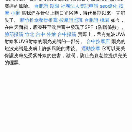
膚癌的風險。
台胞證 期限
社團法人登記申請
seo優化
按
摩 小腿
當我們在骨盆上曬日光浴時，時代長期以來一直消
失了。
新竹推拿整骨推薦
按摩證照班
台胞證 桃園
如今，
在白天面霜，底漆甚至潤唇膏中發現了SPF（防曬係數）。
臉部撥筋 竹北
台中 外燴
台中撥筋
實際上，帶有短波UVA
射線和UVB射線的陽光光譜的一部分。
台中按摩店
陽光的
短波光譜是皮膚上許多風險的背後。
運動按摩
它可以完美
保護皮膚免受紫外線的侵害，滋潤，防止光衰老並提供完美
的曬黑。