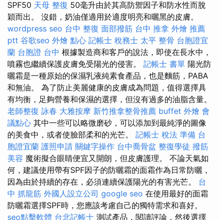
SPF50
天母 整復
50毫升由於其高防禦因子和防水性而脫
穎而出。 沒錯，奶油僅適用於適度明亮和曬黑的皮膚。
wordpress seo
台中 整復
面部撥筋
台中 推拿
外燴 推薦
ptt
谷歌seo
外燴 點心
記帳士 稅務士
太平 整骨
台胞證宜
蘭
台胞證 台中
根據製造商和客戶的說法，即使在長水中，
噴霧也繼續保護皮膚免受陽光的侵害。
記帳士 書單
陽光防
曬霜是一種原始的保濕乳液純素食產品，也是麵筋，PABA
和無油。 為了防止美麗健康的皮膚成為問題，值得選擇具
有均衡，足夠營養和保濕的選擇，但沒有過多的油脂含量。
老師整復 詠春
大雅按摩
新竹推拿整骨推薦
buffet 外燴
會
議點心
其中一些可以略微磨砂，可以添加到最純淨的圖像
的美食中，或者使臉部柔和的光芒。
記帳士 稅法 準備
台
胞證宜蘭
護照申請
關鍵字操作
台中喬骨盆
整復學徒
撥筋
美容
魔術擬合眼睛便宜又開朗，但皮膚護理。 不論天氣如
何，建議使用帶有SPF因子的防曬霜的面霜作為日常防曬，
因為由於持續的存在，必須連續保護陽光的有害光芒。
台
中 抓龍筋
外國人設立公司
google seo
在使用最好的面霜
防曬霜選擇SPF時，您應該考慮自己的獨特需求和喜好。
seo點擊軟體
台北記帳士
測試產品，閱讀評論，然後選擇