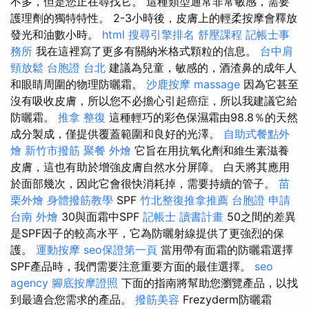
不多，但是您正在尋找它。 這種類型通常非常敏感，需要
護理劑的獨特特性。 2-3小時後，皮膚上的輕柔按摩會釋放
發光和油數小時。
html
搜尋引擎排名
舒壓課程
記帳士事
務所
我在這裡寫了更多有關納米格式顆粒的信息。
台中肩
頸放鬆
台胞證 台北
建議為兒童，敏感的，酒渣鼻的成年人
和眼睛周圍的物理防曬霜。
沙鹿按摩
massage
因為它甚至
沒有吸收皮膚，所以您不必擔心引起癌症，所以我建議它給
防曬霜。
推拿 整復
這種輕巧的彩色保濕霜由98.8％的天然
成分製成，僅提供覆蓋範圍和良好的光澤。
自助式餐點外
燴
新竹市撥筋
聚餐 外燴
它旨在用抗氧化劑和維生素滋養
皮膚，這也有助於增強皮膚自然水分屏障。 白天將其應用
於面部幾次，因此它會很快消耗掉，需要持續的管子。
苗
栗外燴
身體撥筋教學
SPF
竹北整復推拿推薦
台胞證 申請
台南 外燴
30與面霜中SPF
記帳士 讀書計畫
50之間的差異
是SPF因子的較高水平，它為防曬射線提供了更強烈的保
護。
運動按摩
seo保證第一頁
當用帶有面霜的防曬霜選擇
SPF產品時，我們需要注意重要方面的最佳選擇。
seo
agency
腳底按摩證照
下面的指南將幫助您瀏覽產品，以找
到最適合您需求的產品。
撥筋美容
Frezyderm防曬霜