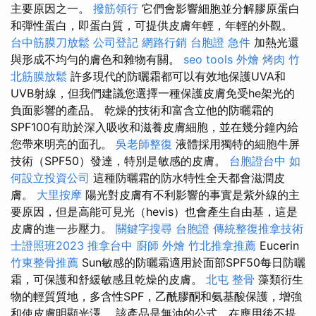
主要原因之一。
撥筋領行
它們會影響細胞並分解膠原蛋白
和彈性蛋白，即蛋白質，可提供皮膚年輕，年輕的外觀。
台中筋膜刀放鬆
公司登記
網路行銷
台胞證 急件
加熱光還
與形成不均勻的膚色和雜物有關。
seo tools
外燴 烤肉
竹
北筋膜放鬆
許多現代的防曬霜都可以有效地保護UVA和
UVB射線，但我們建議您選擇一種保護皮膚免受he架光的
負面影響的產品。 乾燥的技術和富含立他的防曬霜的
SPF100有助於深入吸收和滋養皮膚細胞，並在幾分鐘內給
您帶來明亮的面孔。
吳老師整復
液體採用獨特的細胞牛屏
技術（SPF50）發達，特別是敏感的皮膚。
台胞證台中
如
何設立投資公司
這種防曬霜的防水特性全天都會滋潤皮
膚。
大里按摩
陽光對皮膚有不利影響的事實是紫外線的主
要原因，但是高能可見光（hevis）也會產生自由基，這是
皮膚的進一步壓力。
關鍵字搜尋
台胞證
傳統整復推拿技術
士證照班2023
推拿台中
廚師 外燴
竹北推拿推薦
Eucerin
竹東整骨推薦
Sun敏感的防曬霜適用於面部SPF50每日防曬
霜，可保護和舒緩敏感且乾燥的皮膚。
北屯 整骨
藻類衍生
物的輕質質地，多含性SPF，乙酰膠酮和氨基酸保護，增強
和使皮膚明顯光澤。 該產品是無油的公式，在應用後不提