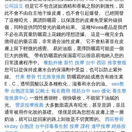
公司設立
但是它不包含諸如酒精和香氣之類的刺激性，因
此不會不由自主地干燥皮膚，也不會引起爆發。 已經開發
了這種啞光，廣譜防曬霜，以保護您的皮膚免受紫外線損
傷，同時提供閃閃發光的最終結果。 這種Nivea產品是我們
不必在高質量防曬霜上花錢的理想證據。 這是一種完全負
擔得起的藥店霜，非常適合油性皮膚。 它不會粘著並在皮
膚上留下輕微的感覺。 易於油脂，選擇防曬霜可能是一個
巨大的挑戰。 帶有防曬霜的保濕霜可以很容易地納入您的
日常護膚程序中。
餐點外燴
新竹 按摩
台中 西區 推拿整復
您可以從保持皮膚水合的保濕劑中受益，也可以防止紫外
線。
竹東 整骨
竹北推拿推薦
防曬霜的組成應含有維生素
E，C，透明質酸以及各種軟化，滋養和水合的油。
seo教
學
台胞證宜蘭
記帳士 報名費用
撥筋台中
seo 優化
養生整
復推廣中心
一致性應很輕，很快吸收，不能留下油膩的
光。
豐原按摩推薦
大多數面霜具有啞光，甚至音調，並且
通常被用作化妝的基礎。 僅僅是因為您想在皮膚上塗一層
奶油，就可以從回家的路上卸妝是不切實際的。
西區整骨
kkday 台胞證
台中排毒養生館
按摩 課程
逢甲按摩
經絡按