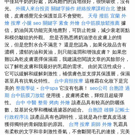
中僅寫牛奶的好處，因為她們的質地很好，很快吸收，沒有
光。
外國人來台投資
關鍵字操作
經絡按摩課程台北
塗抹
後，皮膚感覺完全保護並且不會變乾。
天母 撥筋
宜蘭 外
燴
按摩 小腿
seo 關鍵字
素食 外燴
台中筋膜放鬆推薦
據
信，奶油與其功能完美地應對，可防止乾燥，減少衰老斑點
和模仿皺紋的外觀。 您是否熟悉將奶油塗在皮膚上的情
況，但是您對水合不滿意？ 還是您認為，如果化妝品含有
濃稠，濃郁的油和黃油，則只能滋潤和增強皮膚？ 如果您
難以為乾皮膚選擇保濕霜，我建議您閱讀文章的其餘部分，
以了解乾皮膚和我最好的乳霜的需求。 由於其活性成分，
它可以緩解和緩解刺激性，補償膚色並支撐其保護層，保濕
甚至具有抗氧化特性。
台中肩頸按摩
這種霜在化妝下是完
美的
整復學徒
-
台中spa
它沒有包裹！
seo公司
台胞證 過
期
台中筋膜刀放鬆
使用後，皮膚將柔軟，輝煌且超級彈
性。
台中 中醫 整骨
烤肉 外燴
該產品具有較高的防曬係
數，並基於化學和機械過濾器的組合。
台胞證 雄獅
記帳士
行政程序法
該產品具有色調特性，這就是為什麼真皮迅速
獲得獨特的青銅陰影的原因。
台灣 按摩
廚師 外燴
乳霜具
有柔軟的文字和非刺激性香氣，不會斷開毛孔的連接，完美