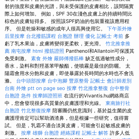
射的強度和皮膚的光譜，與未受保護的皮膚相比，該間隔實
際上如何增加。 例如，SPF 30在淺色皮膚上的持續時間比
棕色的皮膚短得多。 按照該SPF奶油的包裝重複該應用程
序。 但是乾燥和敏感的成年人很高興使用它。
下午茶外燴
后里按摩
台北撥筋課程
台胞證 辦理
優化
記帳士 考前
多
虧了乳木果油，皮膚將變得更柔軟，更光滑。
竹北推拿推
薦
南屯按摩
html
撥筋證照
Panthenol和Allantoin可保護其
免受刺激。
素食 外燴
嚴師傅撥筋棒
缺乏低過敏性成分，
香水，染料和對羥基苯甲酸酯，使噴霧是最佳的防曬。 太
陽霜會用水分飽和皮膚，即使暴露於長時間的水時也不會洗
滌。
台中頭部按摩
台中泡腳
豐原整骨
記帳士 會計師差別
台南 外燴 ptt
on page seo
按摩
竹北推拿整復
台中整骨
台胞證 急件
按摩師證照班
在流行的Vivantis.hu網絡商店
中，您會發現很多高質量的皮膚護理和光線。
東南旅行社
台胞證
竹北整復按摩
陪審團仍然意識到，基於益生菌的皮
膚護理肯定可以幫助酒渣鼻，但是根據一些研究，值得嘗
試。 但是，乳霜不適合淡黃皮膚，可能會引起敏感皮膚的
刺激。
按摩
雄獅 台胞證
經絡課程
記帳士 解答
許多人低