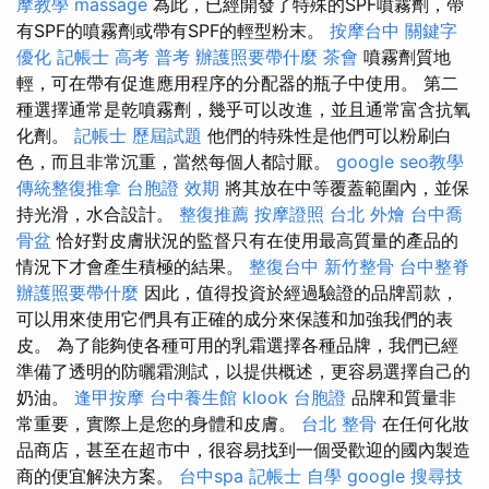
摩教學
massage
為此，已經開發了特殊的SPF噴霧劑，帶
有SPF的噴霧劑或帶有SPF的輕型粉末。
按摩台中
關鍵字
優化
記帳士 高考 普考
辦護照要帶什麼
茶會
噴霧劑質地
輕，可在帶有促進應用程序的分配器的瓶子中使用。 第二
種選擇通常是乾噴霧劑，幾乎可以改進，並且通常富含抗氧
化劑。
記帳士 歷屆試題
他們的特殊性是他們可以粉刷白
色，而且非常沉重，當然每個人都討厭。
google seo教學
傳統整復推拿
台胞證 效期
將其放在中等覆蓋範圍內，並保
持光滑，水合設計。
整復推薦
按摩證照
台北 外燴
台中喬
骨盆
恰好對皮膚狀況的監督只有在使用最高質量的產品的
情況下才會產生積極的結果。
整復台中
新竹整骨
台中整脊
辦護照要帶什麼
因此，值得投資於經過驗證的品牌罰款，
可以用來使用它們具有正確的成分來保護和加強我們的表
皮。 為了能夠使各種可用的乳霜選擇各種品牌，我們已經
準備了透明的防曬霜測試，以提供概述，更容易選擇自己的
奶油。
逢甲按摩
台中養生館
klook 台胞證
品牌和質量非
常重要，實際上是您的身體和皮膚。
台北 整骨
在任何化妝
品商店，甚至在超市中，很容易找到一個受歡迎的國內製造
商的便宜解決方案。
台中spa
記帳士 自學
google 搜尋技