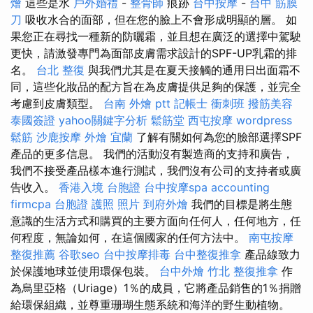
燴
這些是水
戶外婚禮
-
整骨師
痕跡
台中按摩
-
台中 筋膜
刀
吸收水合的面部，但在您的臉上不會形成明顯的層。 如
果您正在尋找一種新的防曬霜，並且想在廣泛的選擇中駕駛
更快，請激發專門為面部皮膚需求設計的SPF-UP乳霜的排
名。
台北 整復
與我們尤其是在夏天接觸的通用日出面霜不
同，這些化妝品的配方旨在為皮膚提供足夠的保護，並完全
考慮到皮膚類型。
台南 外燴 ptt
記帳士 衝刺班
撥筋美容
泰國簽證
yahoo關鍵字分析
鬆筋堂
西屯按摩
wordpress
鬆筋
沙鹿按摩
外燴 宜蘭
了解有關如何為您的臉部選擇SPF
產品的更多信息。 我們的活動沒有製造商的支持和廣告，
我們不接受產品樣本進行測試，我們沒有公司的支持者或廣
告收入。
香港入境 台胞證
台中按摩spa
accounting
firmcpa
台胞證 護照 照片
到府外燴
我們的目標是將生態
意識的生活方式和購買的主要方面向任何人，任何地方，任
何程度，無論如何，在這個國家的任何方法中。
南屯按摩
整復推薦
谷歌seo
台中按摩排毒
台中整復推拿
產品線致力
於保護地球並使用環保包裝。
台中外燴
竹北 整復推拿
作
為烏里亞格（Uriage）1％的成員，它將產品銷售的1％捐贈
給環保組織，並尊重珊瑚生態系統和海洋的野生動植物。