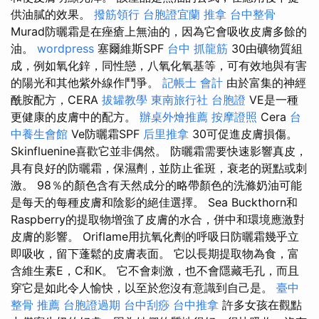
供油膩的效果。
撥筋領行
台胞證宜蘭
推拿
台中整骨
Murad防曬霜是在痤瘡上無油的，因為它會吸收皮膚多餘的
油。
wordpress
塞爾維斯SPF
台中 抓龍筋
30由礦物質組
成，例如氧化鋅，同性戀，八氧化氧基等，可有效地與有害
的陽光和其他紫外線作鬥爭。
記帳士 會計
由於富集的神經
酰胺配方，CERA
拔罐教學
東南旅行社 台胞證
VE是一種
更健康的皮膚中的配方。
辦桌外燴推薦
按摩證照
Cera
台
中養生會館
Ve防曬霜SPF
后里推拿
30可促進皮膚損傷。
Skinfluenine喜歡它並非偶然。 防曬霜需要快速影響真皮，
具有良好的防曬霜，保濕劑，並防止雀斑，衰老的斑點或刺
激。 98％的顏色含有天然成分的略帶顏色的洗滌奶油可能
是每天的每種皮膚和陰影的絕佳選擇。 Sea Buckthorn和
Raspberry的提取物增強了皮膚的水合，併中和環境應激對
皮膚的影響。 Oriflame用抗氧化劑的呼吸日防曬霜幾乎立
即吸收，留下蓬鬆的皮膚表面。 它以長期提取物為食，富
含維生素E，C和K。 它不會刺激，也不會隱藏毛孔，而且
穿它是如此令人愉快，以至於您沒有意識到自己是。
臺中
整骨 推薦
台胞證過期
台中刮痧
台中推拿
許多女孩在觀點