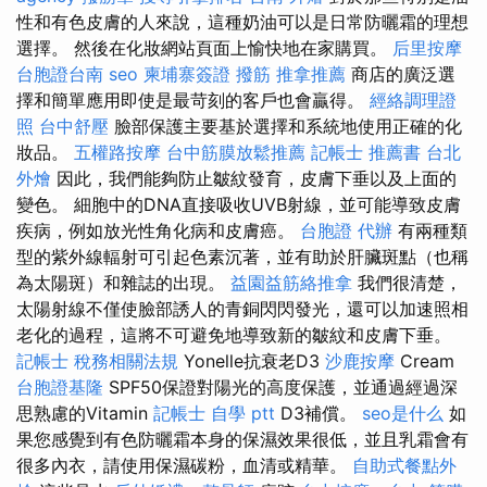
性和有色皮膚的人來說，這種奶油可以是日常防曬霜的理想
選擇。 然後在化妝網站頁面上愉快地在家購買。
后里按摩
台胞證台南
seo
柬埔寨簽證
撥筋
推拿推薦
商店的廣泛選
擇和簡單應用即使是最苛刻的客戶也會贏得。
經絡調理證
照
台中舒壓
臉部保護主要基於選擇和系統地使用正確的化
妝品。
五權路按摩
台中筋膜放鬆推薦
記帳士 推薦書
台北
外燴
因此，我們能夠防止皺紋發育，皮膚下垂以及上面的
變色。 細胞中的DNA直接吸收UVB射線，並可能導致皮膚
疾病，例如放光性角化病和皮膚癌。
台胞證 代辦
有兩種類
型的紫外線輻射可引起色素沉著，並有助於肝臟斑點（也稱
為太陽斑）和雜誌的出現。
益園益筋絡推拿
我們很清楚，
太陽射線不僅使臉部誘人的青銅閃閃發光，還可以加速照相
老化的過程，這將不可避免地導致新的皺紋和皮膚下垂。
記帳士 稅務相關法規
Yonelle抗衰老D3
沙鹿按摩
Cream
台胞證基隆
SPF50保證對陽光的高度保護，並通過經過深
思熟慮的Vitamin
記帳士 自學 ptt
D3補償。
seo是什么
如
果您感覺到有色防曬霜本身的保濕效果很低，並且乳霜會有
很多內衣，請使用保濕碳粉，血清或精華。
自助式餐點外