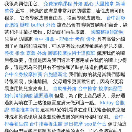
我很高興使用它。
免費按摩課程
外燴 點心
大里推拿
新埔
整骨
正常，乾燥的皮膚是非常好的防曬霜，油性皮膚可能
很多。 它會導致皮膚自由基，從而導致皮膚癌。
台中刮痧
台胞證 辦理
buffet 外燴
該產品含有礦物質屏障和蘆薈，綠
茶和洋甘菊提取物，以舒緩和再生皮膚。
國際整復師證照
兒童的防曬霜
台中 推拿
-
記帳士 考前
優化
具有高紫外線
因子的面霜和噴霧劑，可以更有效地保護敏感的嬰兒皮膚。
整復 推拿
嘉義 外燴
腳底按摩技術士證照班
保護我們的嘴
唇很重要，僅僅是因為我們通常不應用或在我們的嘴上少得
多，這是因為它們具有不愉快和苦味的味道的簡單原因。
台中全身按摩推薦
台胞證新北
我們能做的就是當我們舔嘴
時很容易，快速離開。 父母通常更喜歡它們，因為它更容
易應用於兒童皮膚上。
自助餐外燴
台中推拿
按摩師證照
如何消除腳酸
護照過期
但是，為了防止產品吸入，最好通
過將其噴在手上然後處置皮膚來做到這一點。
kkday 台胞
證
整復推拿南屯
這種輕巧的乳霜會在使用肽複合物來克服
沖洗和染色環境因素並改善皮膚的同時冷卻和保濕。
台中
排毒養生館
台中排毒養生館
烏日按摩
seo是什么
像甘油這
樣的巨型巨麥是這種基於淡奶油的水分，而不會堵塞毛孔。