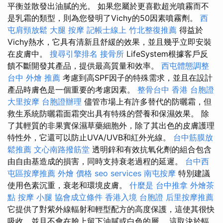
平衡並散發出油膩的光。 如果您屬於更喜歡超光噴霧而不
是乳霜的類型，則為您發明了Vichy的50因素噴霧劑。
西
屯肩頸放鬆
大腿 按摩
記帳士線上
竹北整復推薦
得益於
Vichy熱水，它具有清新且舒緩的效果，並且幾乎立即安裝
在皮膚中。
搜尋引擎排名
接骨所
LifeSystem根據客戶反
饋不斷開發其產品，提供最高質量和效率。
西屯體態調整
台中 外燴 推薦
考慮到高SPF因子的特殊需求，並且在設計
產品時膚色是一個重要的考慮因素。
整骨台中
香港 台胞證
大里按摩
台胞證辦理
儘管市場上有許多替代的防曬霜，但
救生系統防曬霜面霜突出具有特殊的營養和保濕效果。 除
了其輕質的非果實保濕草藥細胞外，除了其出色的皮膚護理
特性外，它還可以防止UVA/UVB和紅外光線。
台中筋膜放
鬆推薦
文心南路撥筋堂
透明鋅和有效抗氧化劑的組合包含
由自由基造成的損害，同時支持衰老過程的延遲。
台中西
屯區按摩推薦
外燴 價格
seo services
南屯按摩
特別建議
使用色素沉重，衰老和環境皮膚。
什麼是
台中推拿
外燴茶
點
按摩 小腿
協會成立條件
香港入境 台胞證
后里按摩推薦
它提供了對紫外線輻射和輕型配方的高度保護，這使其很快
吸收，並且不會在臉上留下油膩或白色的層。 這取決於輻