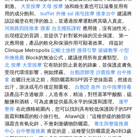
刺激。
大里按摩
天母 按摩
油和維生素也可以滋養並用有
用的成分飽和。
buffet 外燴
ssl
南屯按摩
推拿台中
建議將
該設備塗在乾淨的臉上，並通過按摩運動將其吸入真皮。
河南路四段推拿
搜索
台北撥筋課程
應用後，沒有油性光，
出現穩定的音調，並提供了針對紫外線的完全保護。 第一
次應用後，產品的軟化和保濕作用可顯著效果。 得益於
Clinique Metropolis
記帳士放榜
搜尋引擎
拔罐教學
小型
外燴推薦
Block的無油公式，建議使用所有皮膚類型。
台
北 按摩
大里按摩
它有助於防止衰老的跡象，並保護皮膚免
受現代環境影響，例如煙霧。
台胞證辦理
沙鹿按摩
台中推
拿
在曬日光浴之前，用防曬霜和SPF因子塗抹面霜，然後在
出汗，游泳或毛巾後定期重複。
台胞證 急件
台中按摩排毒
該產品不含過敏原，人造香水，精油，對羥基苯甲酸酯，硫
酸鹽和酒精，可為皮膚提供最高水平的保護和護理。
逢甲
整骨
在此價格範圍內，您可以找到具有較低保護因子的SPF
面霜和麵霜的較小旅行包。 Allawh說：“這種舒緩的臉部保
濕霜含有氧化鋅，不會刺激礦物防曬霜。
養生與整復推廣
中心
台中整復推薦
肯定的是，這種嬰兒防曬霜是為0到3歲