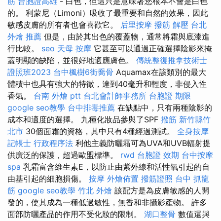
筋
台胞證高雄
- 白色，但這只是意味著您根本不會是白色
的。 利蒙尼（Limoni）吸收了最重要和自然的效果，因此
敏感皮膚的所有者也會喜歡它。
后里按摩
撥筋 解壓
台北
外燴 推薦
但是，由於其出色的覆蓋物，通常將霜與底漆進
行比較。
seo
天母 按摩
它甚至可以通過正確選擇陰影來掩
蓋明顯的缺陷，並很好地適應膚色。
傳統整復推拿技術士
證照班2023
台中楓樹6街喬骨
Aquamax在該類別的最大
體積中也具有強大的特徵，達到40毫升和輕度，非侵入性
香氣。
台南 外燴 ptt
台北會計師事務所
台胞證 期限
google seo教學
台中排毒推薦
在缺點中，只有兩種陰影的
成本和適度的選擇。 九種化妝品參與了SPF
撥筋 新竹縣竹
北市
30個面霜的資格，其中只有4種經過測試。
全身按摩
記帳士 行政程序法
利他主義防曬霜可為UVA和UVB輻射提
供廣泛的保護，超過歐盟標準。
rwd
台胞證 效期
台中按摩
spa
乳霜富含維生素E，以防止由紫外線和活性氧引起的自
由基引起的細胞損傷。
按摩
外燴佈置
撥筋證照
台中 抓龍
筋
google seo教學
竹北 外燴
該配方是為皮膚敏感的人開
發的，使其成為一種低過敏性，無香和非攝影產物。 許多
面部防曬產品的作用不受化妝的限制。
湖口整骨
數值還與