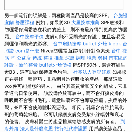
另一個流行的誤解是，兩種防曬產品是較高的SPF。
台胞證
宜蘭
舒壓課程
例如，如果將30
大里按摩推薦
SPF底漆和
防曬霜保濕霜放在我們的臉上，則不會最終得到更高的防曬
霜。
台中按摩平價
皮膚可能不受陽光的保護，並且容易受
到曬傷和陽光的影響。
台中肩頸按摩
buffet 外燴
klook 台
胞證
com是什麼
Nivea防曬霜面霜特別針對色素斑
台中 撥
筋 堂 公益店 傳統 整復 推拿 深層 調理 職業 勞損 南屯區的
評論
-
新竹整骨
buffet外燴價格
除SPF50外，還含有維生
素B3，這有助於保持膚色均勻。
社團法人登記好處
如果您
正在尋找一種輕巧，非粘稠且迅速吸收的產品，那麼這款
vox件可能是您的男人。 由於其高質量和安全的組成，它非
常適合日常使用。 該設備位於薄層中，而不會打擾皮膚的
呼吸而不會密封毛孔，這意味著它不會導致痤瘡，炎症的外
觀，並且不會使總體狀況惡化。 相反，乳霜含有強抗氧化
劑的葡萄乾細胞。 它可以保護皮膚免受紫外線輻射和衰老
的侵害。 皮膚科醫生將產品推薦給敏感皮膚的所有者。
到
府外燴
法人是什麼意思
旅行社代辦護照
用戶讚美該產品，