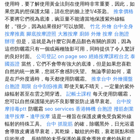
使用時，要了解使用黃金法則在使用時非常重要，因此，如
果您真的想保護太陽，請在您的臉上塗1/4茶匙。
推拿價格
不要將它們視為底漆，豌豆量不能適當地保護紫外線輻
射，“很少，因為結果很好”可以放開。
竹北 外燴
台中全身
按摩推薦
腳底按摩證照
大雅按摩
廚師 外燴
按摩
台胞證
辦理
但是，這就是為什麼它與產品顏色有關的原因，因為
這些防曬霜只有一個或兩種陰影可用，同時提供了令人驚訝
的良好封面。
公司登記
on page seo
經絡按摩課程台北
泰
國簽證
當然，它們不會帶有強大的底漆，但是如果您喜歡
自然的統一效果，您就不會感到失望。 無論季節如何，還
是在戶外度過時，每天都使用防曬霜。
推拿台中
外燴擺盤
台胞證 期限
台中刮痧推薦
即使天氣不晴天，一定量的紫外
線輻射甚至在雲之間穿透。
記帳士課程
每天使用防曬霜，
您可以自然保護陽光的不良影響並防止過早衰老。
台中按
摩排毒ptt
防曬霜
seo services
香港轉機 台胞證
撥筋創業
逢甲按摩
-
逢甲按摩
這是一種旨在保護皮膚免受負紫外線
輻射的特殊工具。
台中 抓龍筋
的確，除曬黑外，日光浴還
會導致皮膚過早衰老，其乾燥，皺紋的外觀，衰老斑點和癌
症的形成。 長時間的未受保護的暴露會導致皮膚灼熱和皮