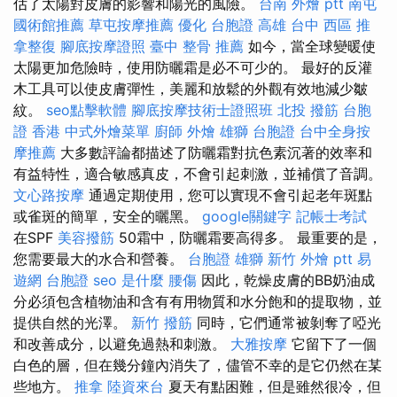
估了太陽對皮膚的影響和陽光的風險。
台南 外燴 ptt
南屯
國術館推薦
草屯按摩推薦
優化
台胞證 高雄
台中 西區 推
拿整復
腳底按摩證照
臺中 整骨 推薦
如今，當全球變暖使
太陽更加危險時，使用防曬霜是必不可少的。 最好的反灌
木工具可以使皮膚彈性，美麗和放鬆的外觀有效地減少皺
紋。
seo點擊軟體
腳底按摩技術士證照班
北投 撥筋
台胞
證 香港
中式外燴菜單
廚師 外燴
雄獅 台胞證
台中全身按
摩推薦
大多數評論都描述了防曬霜對抗色素沉著的效率和
有益特性，適合敏感真皮，不會引起刺激，並補償了音調。
文心路按摩
通過定期使用，您可以實現不會引起老年斑點
或雀斑的簡單，安全的曬黑。
google關鍵字
記帳士考試
在SPF
美容撥筋
50霜中，防曬霜要高得多。 最重要的是，
您需要最大的水合和營養。
台胞證 雄獅
新竹 外燴 ptt
易
遊網 台胞證
seo 是什麼
腰傷
因此，乾燥皮膚的BB奶油成
分必須包含植物油和含有有用物質和水分飽和的提取物，並
提供自然的光澤。
新竹 撥筋
同時，它們通常被剝奪了啞光
和改善成分，以避免過熱和刺激。
大雅按摩
它留下了一個
白色的層，但在幾分鐘內消失了，儘管不幸的是它仍然在某
些地方。
推拿
陸資來台
夏天有點困難，但是雖然很冷，但