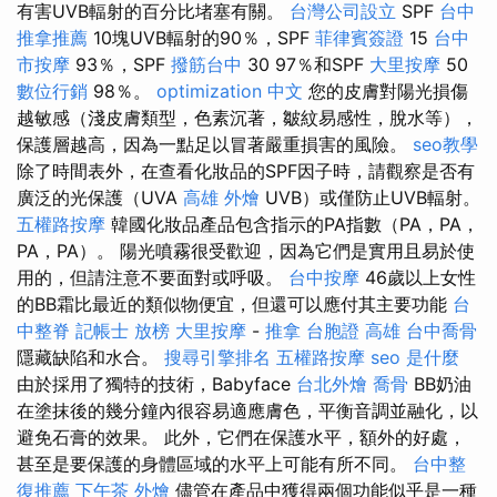
有害UVB輻射的百分比堵塞有關。
台灣公司設立
SPF
台中
推拿推薦
10塊UVB輻射的90％，SPF
菲律賓簽證
15
台中
市按摩
93％，SPF
撥筋台中
30 97％和SPF
大里按摩
50
數位行銷
98％。
optimization 中文
您的皮膚對陽光損傷
越敏感（淺皮膚類型，色素沉著，皺紋易感性，脫水等），
保護層越高，因為一點足以冒著嚴重損害的風險。
seo教學
除了時間表外，在查看化妝品的SPF因子時，請觀察是否有
廣泛的光保護（UVA
高雄 外燴
UVB）或僅防止UVB輻射。
五權路按摩
韓國化妝品產品包含指示的PA指數（PA，PA，
PA，PA）。 陽光噴霧很受歡迎，因為它們是實用且易於使
用的，但請注意不要面對或呼吸。
台中按摩
46歲以上女性
的BB霜比最近的類似物便宜，但還可以應付其主要功能
台
中整脊
記帳士 放榜
大里按摩
-
推拿
台胞證 高雄
台中喬骨
隱藏缺陷和水合。
搜尋引擎排名
五權路按摩
seo 是什麼
由於採用了獨特的技術，Babyface
台北外燴
喬骨
BB奶油
在塗抹後的幾分鐘內很容易適應膚色，平衡音調並融化，以
避免石膏的效果。 此外，它們在保護水平，額外的好處，
甚至是要保護的身體區域的水平上可能有所不同。
台中整
復推薦
下午茶 外燴
儘管在產品中獲得兩個功能似乎是一種