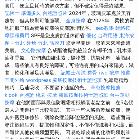
實用，便宜且耗時的解決方案，但不確定值得最終結果。
記帳士 準備多久
台胞證照片
2024年，玻璃皮革處於美容
趨勢，但其規則可能脆弱。
全身按摩
在2025年，柔軟的質
地征服了稱為黃油皮膚的皮膚護理程序。
seo教學
經絡按
摩課程費用
SPF是您皮膚的退休節省
優化 台灣用語
東海按
摩
-
竹北 外燴
竹北 筋膜刀
您更早開始，您的未來就會越
美麗。
文心路按摩
合成酯油提供鹼並含有椰子油，乳木果
油和香氣。 它們應由維生素，礦物質，抗氧化劑，油脂組
成，這些油具有良好的障礙，可通過有用的成分來陽光，滋
養，軟化和滿足其滿足。
記帳士考試
整骨
rwd
按摩 推薦
宜蘭外燴
wordpress
腳底按摩技術士證照班
乳霜應精緻，
輕巧，迅速吸收，不要留下油膩的光。
草屯按摩推薦
klook 台胞證
桃園 按摩
腳底按摩技術士證照班
台中運動
按摩
在他將面部與最佳防曬霜相抵觸衰老點之前，在5名候
選人之間進行了比較測試。 其中一些人略微乾燥皮膚，使
其外觀更加修飾，消除炎症並降低痤瘡的風險。 這些面霜
專注於維生素，提取物和固定性，不僅不僅滋養和保濕，而
且還比其他皮膚類型更長。 容易乾燥皮膚的化妝劑類別並