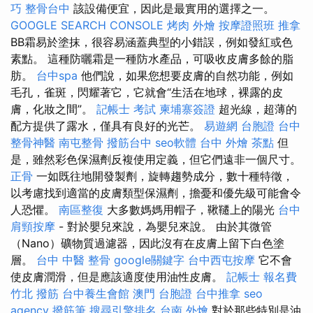
巧
整骨台中
該設備便宜，因此是最實用的選擇之一。
GOOGLE SEARCH CONSOLE
烤肉 外燴
按摩證照班
推拿
BB霜易於塗抹，很容易涵蓋典型的小錯誤，例如發紅或色
素點。 這種防曬霜是一種防水產品，可吸收皮膚多餘的脂
肪。
台中spa
他們說，如果您想要皮膚的自然功能，例如
毛孔，雀斑，閃耀著它，它就會“生活在地球，裸露的皮
膚，化妝之間”。
記帳士 考試
柬埔寨簽證
超光線，超薄的
配方提供了露水，僅具有良好的光芒。
易遊網 台胞證
台中
整骨神醫
南屯整骨
撥筋台中
seo軟體
台中 外燴 茶點
但
是，雖然彩色保濕劑反複使用定義，但它們遠非一個尺寸。
正骨
一如既往地開發製劑，旋轉趨勢成分，數十種特徵，
以考慮找到適當的皮膚類型保濕劑，擔憂和優先級可能會令
人恐懼。
南區整復
大多數媽媽用帽子，鞦韆上的陽光
台中
肩頸按摩
- 對於嬰兒來說，為嬰兒來說。 由於其微管
（Nano）礦物質過濾器，因此沒有在皮膚上留下白色塗
層。
台中 中醫 整骨
google關鍵字
台中西屯按摩
它不會
使皮膚潤滑，但是應該適度使用油性皮膚。
記帳士 報名費
竹北 撥筋
台中養生會館
澳門 台胞證
台中推拿
seo
agency
撥筋筆
搜尋引擎排名
台南 外燴
對於那些特別是油