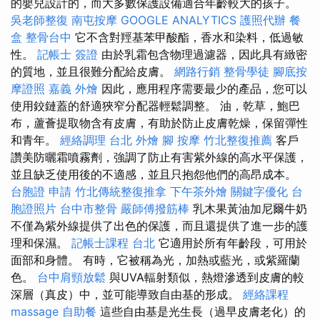
的嬰兒設計的，而大多數保護設備適合年齡較大的孩子。
吳老師整復
南屯按摩
GOOGLE ANALYTICS
護照代辦
餐
盒
整骨台中
它不含對羥基苯甲酸酯，香水和染料，低過敏
性。
記帳士 簽證
由於乳霜包含物理過濾器，因此具有緻密
的質地，並且很難分配給皮膚。
網路行銷
整骨學徒
腳底按
摩證照
嘉義 外燴
因此，應用程序需要最少的產品，您可以
使用鉸鏈蓋的舒適狹窄分配器輕鬆調整。 油，乾草，鮑巴
布，蘆薈提取物含有皮膚，有助於防止皮膚乾燥，保留彈性
和青年。
經絡調理
台北 外燴
腳 按摩
竹北整復推薦
客戶
讚美防曬霜噴霧劑，強調了防止有害紫外線的高水平保護，
並且缺乏使用後的不適感，並且只抱怨他們的高昂成本。
台胞證 申請
竹北傳統整復推拿
下午茶外燴
關鍵字優化
台
胞證照片
台中市整骨
嚴師傅撥筋棒
乳木果黃油加尼爾牛奶
不僅為紫外線提供了出色的保護，而且還提供了進一步的護
理和保濕。
記帳士課程 台北
它適用於所有年齡段，可用於
面部和身體。 有時，它被稱為光，加熱或藍光，或紫羅蘭
色。
台中肩頸放鬆
與UVA輻射類似，熱燈滲透到皮膚的較
深層（真皮）中，並可能導致自由基的形成。
經絡課程
massage
自助餐
這些自由基是光生長（過早皮膚老化）的