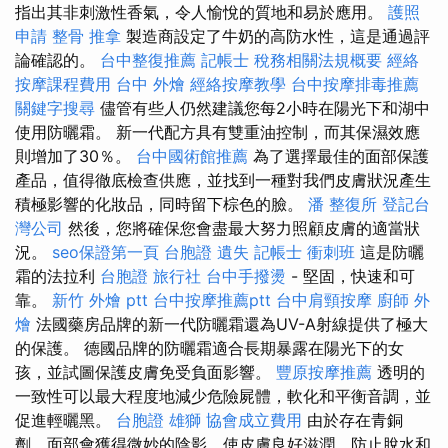
指出其非刺激性香氣，令人愉悅的質地和易於應用。
護照
申請
整骨 推拿
製造商設定了牛奶的高防水性，這是通過評
論確認的。
台中整復推薦
記帳士 稅務相關法規概要
經絡
按摩課程費用
台中 外燴
經絡按摩教學
台中按摩排毒推薦
關鍵字搜尋
儘管有些人仍然建議您每2小時在陽光下和湖中
使用防曬霜。 新一代配方具有雙重油控制，而其保濕效應
則增加了30％。
台中國術館推薦
為了選擇最佳的面部保護
產品，值得徹底檢查供應，並找到一種對我們皮膚狀況產生
積極影響的化妝品，同時留下棕色的臉。
潘 整復所
登記台
灣公司
然後，您將確保您會盡最大努力照顧皮膚的適當狀
況。
seo保證第一頁
台胞證 遺失
記帳士 衝刺班
這是防曬
霜的法拉利
台胞證 旅行社
台中手撥燙
- 堅固，快速和可
靠。
新竹 外燴 ptt
台中按摩推薦ptt
台中肩頸按摩
廚師 外
燴
法國藥房品牌的新一代防曬霜還為UV-A射線提供了極大
的保護。 德國品牌的防曬霜適合長期暴露在陽光下的女
孩，並試圖保護皮膚免受負面影響。
豐原按摩推薦
透明的
一致性可以最大程度地減少危險屍體，軟化和平衡音調，並
促進輕曬黑。
台胞證 雄獅
協會成立費用
由於存在青銅
劑，面部會獲得微妙的陰影，使皮膚良好滋潤，防止脫水和