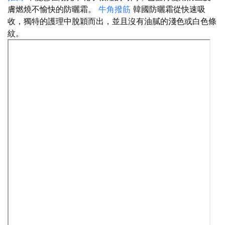
膚燃燒不愉快的防曬霜。
牛角撥筋
韓國防曬霜從快速吸
收，獨特的護理中脫穎而出，並且沒有油膩的淺色或白色條
紋。