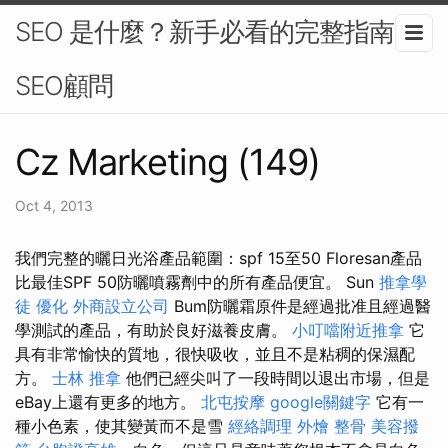
SEO 是什麼？新手必看的完整指南-
SEO顧問
Cz Marketing (149)
Oct 4, 2013
我們完整的曬日光浴產品範圍：spf 15至50 Floresan產品
比最佳SPF 50防曬噴霧劑中的所有產品便宜。 Sun
推拿學
徒
優化
外商設立公司
Bum防曬霜原件是經過批准且經過醫
學測試的產品，有助於良好滋養皮膚。
小叮噹附近推拿
它
具有非常愉快的質地，很快吸收，並且不是粘稠的保濕配
方。
士林 推拿
他們已經尖叫了一段時間以退出市場，但是
eBay上還有更多的地方。
北屯按摩
google關鍵字
它有一
種小色素，使其變黃而不是雪
經絡調理
外燴
整骨
美容撥