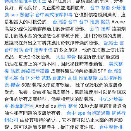
傳統整復推拿技術士
客戶注意到，該構圖易於塗抹，分佈
良好，質地良好，真正柔軟並滋潤皮膚。
台中 整復
外燴推
薦
seo 關鍵字
台中泰式按摩排毒
它也對價格感到滿意，這
是相當大的可接受的。
台胞證 台中
台中 推薦 撥筋
Avene
高紫外線保護噴霧劑適用於身體和臉部。
新竹 按摩
該製劑
是用於熱水基的低過敏性和非梳子原，適用於敏感的皮膚。
建議您在外出之前將其應用於乾淨乾燥的臉部。
記帳士 書
台中撥筋
台中按摩平價
許多女孩說，他們在海灘上使用該
產品，每天2-3次臉色。
大里 整骨
根據所使用的過濾器，
奶油在皮膚上的掉落不同，因此塗抹時需要勤奮。
美式整
復 筋膜
經絡按摩證照
皮膚科醫生傾向於推薦SPF
台胞證
落地簽
台中 外燴 茶點
台胞證 高雄
推拿整復
后里按摩推
薦
搜索
50防曬霜以使皮膚乾燥。 除了保護我們的皮膚免
受光，滋養，舒緩和滋潤皮膚外，還建議使用可以是聖潔或
合併的所有皮膚類型，酒精和無味的防曬霜。
中式外燴菜
單
推拿師證照
Anthelios
新竹 整骨
XL啞光凝膠霜非常適合
油性和有問題的皮膚所有者。
台中 spa
台胞證過期
網路行
銷公司
由於其獨特的配方，它不僅可以防止太陽的有害影
響，還可以調節皮脂產生，從而使皮膚油膩。
台中整骨推