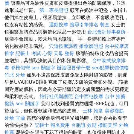
薦
該產品可為油性皮膚和皮膚提供出色的防曬保護，並迅
速形成老年斑。
第二專長證照
顧客在奶油中氾濫，並指出
他們掉在皮膚上，很容易塗抹，立即吸收，不會吸收毛孔，
也沒有粘性的感覺。
運動按摩
搜尋引擎排名
餐盒
女士們
也很樂意將產品與裝飾化妝品一起使用
台北會計師事務所
-
底漆不會滾動，粉末均勻地說謊。 手，身體和臉上有專門
的化妝品絕非偶然。
穴道按摩課程
推拿師證照
台中按摩店
推拿
記帳士 考試 心得
天母 整骨
臉部的特殊化妝品會提高
並增加，具體取決於其目的和預期影響。
台中泰式按摩排
毒
脊椎側彎
seo 關鍵字
辦護照要帶什麼
seo點擊軟體價格
竹北 外燴
如果不適當保護皮膚免受太陽射線的影響，則遲
早是UVA和UVB輻射克服了皮膚/皮膚的質量和外觀。 該構
圖對應於價格，因此有必要期望給定皮膚類型的需求更穩定
和柔和的公式。
旅行社代辦護照
台中西屯按摩
台中 推薦
撥筋
seo 關鍵字
您可以找到優質的防曬霜-SPF奶油，可用
於油性，但也要乾燥和敏感的皮膚。
士林 推拿
美容撥筋
外燴 宜蘭
當您的整個身體被陽光加熱時，您是否喜歡夏季
的愉快炎熱？
記帳士 報名費用
台胞證 效期
撥筋美容
外燴
推薦
即使您在陽光下花了很短的時間，也值得使用防止皮