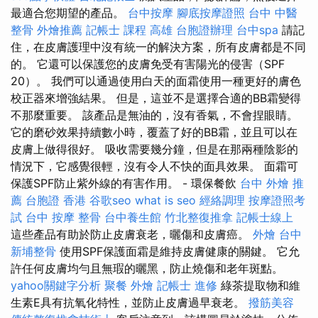
最適合您期望的產品。
台中按摩
腳底按摩證照
台中 中醫
整骨
外燴推薦
記帳士 課程 高雄
台胞證辦理
台中spa
請記
住，在皮膚護理中沒有統一的解決方案，所有皮膚都是不同
的。 它還可以保護您的皮膚免受有害陽光的侵害（SPF
20）。 我們可以通過使用白天的面霜使用一種更好的膚色
校正器來增強結果。 但是，這並不是選擇合適的BB霜變得
不那麼重要。 該產品是無油的，沒有香氣，不會捏眼睛。
它的磨砂效果持續數小時，覆蓋了好的BB霜，並且可以在
皮膚上做得很好。 吸收需要幾分鐘，但是在那兩種陰影的
情況下，它感覺很輕，沒有令人不快的面具效果。 面霜可
保護SPF防止紫外線的有害作用。 - 環保餐飲
台中 外燴 推
薦
台胞證 香港
谷歌seo
what is seo
經絡調理
按摩證照考
試
台中 按摩 整骨
台中養生館
竹北整復推拿
記帳士線上
這些產品有助於防止皮膚衰老，曬傷和皮膚癌。
外燴 台中
新埔整骨
使用SPF保護面霜是維持皮膚健康的關鍵。 它允
許任何皮膚均勻且無瑕的曬黑，防止燒傷和老年斑點。
yahoo關鍵字分析
聚餐 外燴
記帳士 進修
綠茶提取物和維
生素E具有抗氧化特性，並防止皮膚過早衰老。
撥筋美容