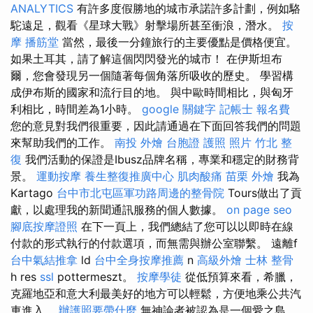
ANALYTICS
有許多度假勝地的城市承諾許多計劃，例如駱
駝遠足，觀看《星球大戰》射擊場所甚至衝浪，潛水。
按
摩
播筋堂
當然，最後一分鐘旅行的主要優點是價格便宜。
如果土耳其，請了解這個閃閃發光的城市！ 在伊斯坦布
爾，您會發現另一個隨著每個角落所吸收的歷史。 學習構
成伊布斯的國家和流行目的地。 與中歐時間相比，與匈牙
利相比，時間差為1小時。
google 關鍵字
記帳士 報名費
您的意見對我們很重要，因此請通過在下面回答我們的問題
來幫助我們的工作。
南投 外燴
台胞證 護照 照片
竹北 整
復
我們活動的保證是Ibusz品牌名稱，專業和穩定的財務背
景。
運動按摩
養生整復推廣中心
肌肉酸痛
苗栗 外燴
我為
Kartago
台中市北屯區軍功路周邊的整骨院
Tours做出了貢
獻，以處理我的新聞通訊服務的個人數據。
on page seo
腳底按摩證照
在下一頁上，我們總結了您可以以即時在線
付款的形式執行的付款選項，而無需與辦公室聯繫。 遠離f
台中氣結推拿
ld
台中全身按摩推薦
n
高級外燴
士林 整骨
h res
ssl
pottermeszt。
按摩學徒
從低預算來看，希臘，
克羅地亞和意大利最美好的地方可以輕鬆，方便地乘公共汽
車進入。
辦護照要帶什麼
無神論者被認為是一個愛之島，