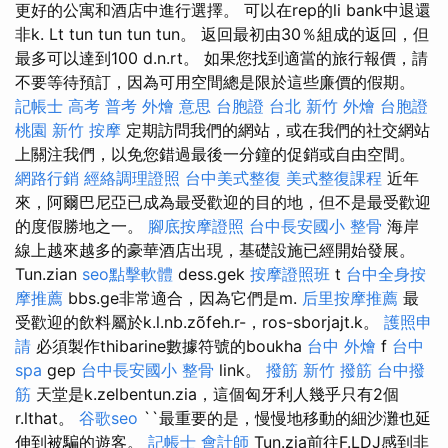
更好的公寓和酒店中進行選擇。 可以在rep的li bank中退還
非k. Lt tun tun tun tun。 返回最初由30％組成的返回，但
最多可以達到100 d.n.rt。 如果您找到適當的旅行報價，請
不要等待預訂，因為可用空間總是限於這些廉價的假期。
記帳士 高考 普考
外燴 意思
台胞證 台北
新竹 外燴
台胞證
桃園
新竹 按摩
定期訪問我們的網站，或在我們的社交網站
上關注我們，以免您錯過最後一分鐘的促銷或自由空間。
網路行銷
經絡調理證照
台中美式整復
美式整復課程
近年
來，阿爾巴尼亞已成為最受歡迎的目的地，但不是最受歡迎
的度假勝地之一。
腳底按摩證照
台中長安國小 整骨
海岸
線上越來越多的豪華酒店出現，基礎設施已經開始發展。
Tun.zian
seo點擊軟體
dess.gek
按摩證照班
t
台中全身按
摩推薦
bbs.ge非常適合，因為它們是m.
后里按摩推薦
最
受歡迎的飲料屬於k.l.nb.zõfeh.r-，ros-sborjajt.k。
護照申
請
必須製作thibarine數據符號的boukha
台中 外燴
f
台中
spa
gep
台中長安國小 整骨
link。
撥筋
新竹 撥筋
台中撥
筋
天堂是k.zelbentun.zia，這個匈牙利人幾乎只有2個
r.lthat。
谷歌seo
``最重要的是，慢慢地移動的細沙灘也延
伸到被騙的遊客。
記帳士 會計師
Tun.zia前往F.LDJ感到非