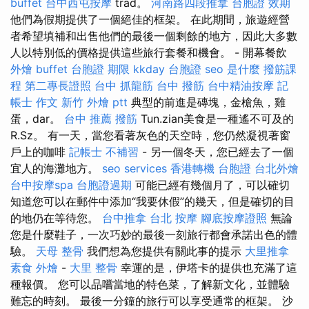
buffet
台中西屯按摩
trad。
河南路四段推拿
台胞證 效期
他們為假期提供了一個絕佳的框架。 在此期間，旅遊經營
者希望填補和出售他們的最後一個剩餘的地方，因此大多數
人以特別低的價格提供這些旅行套餐和機會。 - 開幕餐飲
外燴 buffet
台胞證 期限
kkday 台胞證
seo 是什麼
撥筋課
程
第二專長證照
台中 抓龍筋
台中 撥筋
台中精油按摩
記
帳士 作文
新竹 外燴 ptt
典型的前進是磚塊，金槍魚，雞
蛋，dar。
台中 推薦 撥筋
Tun.zian美食是一種遙不可及的
R.Sz。 有一天，當您看著灰色的天空時，您仍然凝視著窗
戶上的咖啡
記帳士 不補習
- 另一個冬天，您已經去了一個
宜人的海灘地方。
seo services
香港轉機 台胞證
台北外燴
台中按摩spa
台胞證過期
可能已經有幾個月了，可以確切
知道您可以在郵件中添加“我要休假”的幾天，但是確切的目
的地仍在等待您。
台中推拿
台北 按摩
腳底按摩證照
無論
您是什麼鞋子，一次巧妙的最後一刻旅行都會承諾出色的體
驗。
天母 整骨
我們想為您提供有關此事的提示
大里推拿
素食 外燴
-
大里 整骨
幸運的是，伊塔卡的提供也充滿了這
種報價。 您可以品嚐當地的特色菜，了解新文化，並體驗
難忘的時刻。 最後一分鐘的旅行可以享受通常的框架。 沙