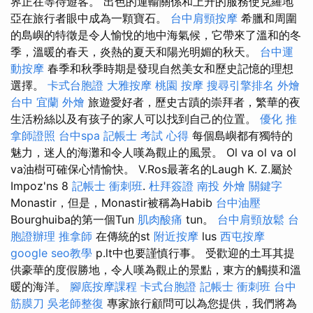
界正在等待遊客。 出色的運輸關係和上升的服務使克羅地
亞在旅行者眼中成為一顆寶石。
台中肩頸按摩
希臘和周圍
的島嶼的特徵是令人愉悅的地中海氣候，它帶來了溫和的冬
季，溫暖的春天，炎熱的夏天和陽光明媚的秋天。
台中運
動按摩
春季和秋季時期是發現自然美女和歷史記憶的理想
選擇。
卡式台胞證
大雅按摩
桃園 按摩
搜尋引擎排名
外燴
台中
宜蘭 外燴
旅遊愛好者，歷史古蹟的崇拜者，繁華的夜
生活粉絲以及有孩子的家人可以找到自己的位置。
優化
推
拿師證照
台中spa
記帳士 考試 心得
每個島嶼都有獨特的
魅力，迷人的海灘和令人嘆為觀止的風景。 Ol va ol va ol
va油樹可確保心情愉快。 V.Ros最著名的Laugh K. Z.屬於
Impoz'ns 8
記帳士 衝刺班
.
杜拜簽證
南投 外燴
關鍵字
Monastir，但是，Monastir被稱為Habib
台中油壓
Bourghuiba的第一個Tun
肌肉酸痛
tun。
台中肩頸放鬆
台
胞證辦理
推拿師
在傳統的st
附近按摩
lus
西屯按摩
google seo教學
p.lt中也要謹慎行事。 受歡迎的土耳其提
供豪華的度假勝地，令人嘆為觀止的景點，東方的觸摸和溫
暖的海洋。
腳底按摩課程
卡式台胞證
記帳士 衝刺班
台中
筋膜刀
吳老師整復
專家旅行顧問可以為您提供，我們將為