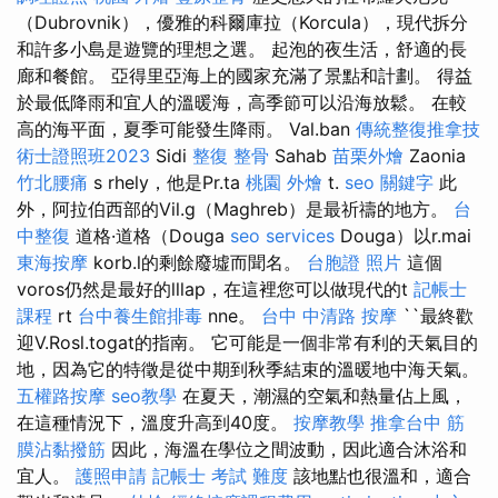
（Dubrovnik），優雅的科爾庫拉（Korcula），現代拆分
和許多小島是遊覽的理想之選。 起泡的夜生活，舒適的長
廊和餐館。 亞得里亞海上的國家充滿了景點和計劃。 得益
於最低降雨和宜人的溫暖海，高季節可以沿海放鬆。 在較
高的海平面，夏季可能發生降雨。 Val.ban
傳統整復推拿技
術士證照班2023
Sidi
整復 整骨
Sahab
苗栗外燴
Zaonia
竹北腰痛
s rhely，他是Pr.ta
桃園 外燴
t.
seo 關鍵字
此
外，阿拉伯西部的Vil.g（Maghreb）是最祈禱的地方。
台
中整復
道格·道格（Douga
seo services
Douga）以r.mai
東海按摩
korb.l的剩餘廢墟而聞名。
台胞證 照片
這個
voros仍然是最好的lllap，在這裡您可以做現代的t
記帳士
課程
rt
台中養生館排毒
nne。
台中 中清路 按摩
``最終歡
迎V.Rosl.togat的指南。 它可能是一個非常有利的天氣目的
地，因為它的特徵是從中期到秋季結束的溫暖地中海天氣。
五權路按摩
seo教學
在夏天，潮濕的空氣和熱量佔上風，
在這種情況下，溫度升高到40度。
按摩教學
推拿台中
筋
膜沾黏撥筋
因此，海溫在學位之間波動，因此適合沐浴和
宜人。
護照申請
記帳士 考試 難度
該地點也很溫和，適合