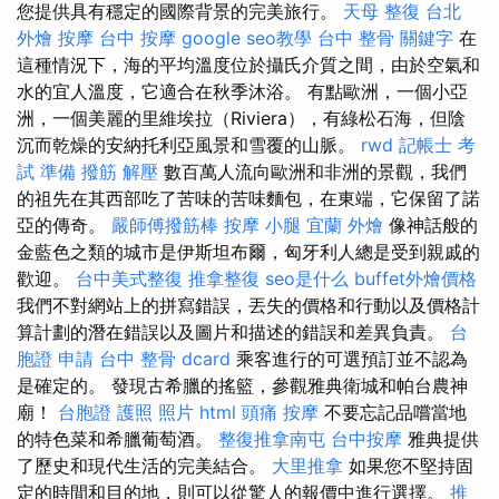
您提供具有穩定的國際背景的完美旅行。
天母 整復
台北
外燴
按摩
台中 按摩
google seo教學
台中 整骨
關鍵字
在
這種情況下，海的平均溫度位於攝氏介質之間，由於空氣和
水的宜人溫度，它適合在秋季沐浴。 有點歐洲，一個小亞
洲，一個美麗的里維埃拉（Riviera），有綠松石海，但陰
沉而乾燥的安納托利亞風景和雪覆的山脈。
rwd
記帳士 考
試 準備
撥筋 解壓
數百萬人流向歐洲和非洲的景觀，我們
的祖先在其西部吃了苦味的苦味麵包，在東端，它保留了諾
亞的傳奇。
嚴師傅撥筋棒
按摩 小腿
宜蘭 外燴
像神話般的
金藍色之類的城市是伊斯坦布爾，匈牙利人總是受到親戚的
歡迎。
台中美式整復
推拿整復
seo是什么
buffet外燴價格
我們不對網站上的拼寫錯誤，丟失的價格和行動以及價格計
算計劃的潛在錯誤以及圖片和描述的錯誤和差異負責。
台
胞證 申請
台中 整骨 dcard
乘客進行的可選預訂並不認為
是確定的。 發現古希臘的搖籃，參觀雅典衛城和帕台農神
廟！
台胞證 護照 照片
html
頭痛 按摩
不要忘記品嚐當地
的特色菜和希臘葡萄酒。
整復推拿南屯
台中按摩
雅典提供
了歷史和現代生活的完美結合。
大里推拿
如果您不堅持固
定的時間和目的地，則可以從驚人的報價中進行選擇。
推