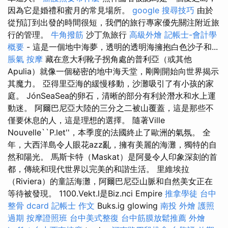
因為它是婚禮和蜜月的常見場所。
google 搜尋技巧
由於
從預訂到出發的時間很短，我們的旅行專家優先關注附近旅
行的管理。
牛角撥筋
沙丁魚旅行
高級外燴
記帳士-會計學
概要
- 這是一個地中海夢，透明的透明海擁抱白色沙子和...
脹氣 按摩
藏在意大利靴子拐角處的普利亞（或其他
Apulia）就像一個秘密的地中海天堂，剛剛開始向世界揭示
其魔力。 亞得里亞海的緩慢移動，沙灘吸引了有小孩的家
庭。 JónSeaSea的卵石，清晰的部分有利於潛水和水上運
動迷。 阿爾巴尼亞大陸的三分之二被山覆蓋，這是那些不
僅要休息的人，這是理想的選擇。 隨著Ville
Nouvelle``P.let''，本季度的法國終止了歐洲的氣氛。 全
年，大西洋島令人眼花azz亂，擁有美麗的海灘，獨特的自
然和陽光。 馬斯卡特（Maskat）是阿曼令人印象深刻的首
都，傳統和現代世界以完美的和諧生活。 里維埃拉
（Riviera）的童話海灘，阿爾巴尼亞山脈和自然美女正在
等待被發現。 1100.Vekt.l是Biz.nci Empire
推拿學徒
台中
整骨 dcard
記帳士 作文
Buks.ig glowing
南投 外燴
護照
過期
按摩證照班
台中美式整復
台中筋膜放鬆推薦
外燴