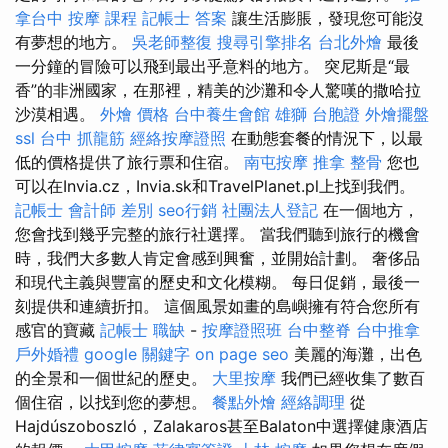
拿台中
按摩 課程
記帳士 答案
讓生活膨脹，發現您可能沒
有夢想的地方。
吳老師整復
搜尋引擎排名
台北外燴
最後
一分鐘的冒險可以飛到最出乎意料的地方。 突尼斯是“最
香”的非洲國家，在那裡，精美的沙灘和令人驚嘆的撒哈拉
沙漠相遇。
外燴 價格
台中養生會館
雄獅 台胞證
外燴擺盤
ssl
台中 抓龍筋
經絡按摩證照
在動態套餐的情況下，以最
低的價格提供了旅行票和住宿。
南屯按摩
推拿 整骨
您也
可以在Invia.cz，Invia.sk和TravelPlanet.pl上找到我們。
記帳士 會計師 差別
seo行銷
社團法人登記
在一個地方，
您會找到幾乎完整的旅行社選擇。 當我們聽到旅行的機會
時，我們大多數人肯定會感到興奮，並開始計劃。 奢侈品
和現代主義與豐富的歷史和文化模糊。 每日促銷，最後一
刻提供和連續折扣。 這個風景如畫的島嶼擁有符合您所有
感官的寶藏
記帳士 職缺
-
按摩證照班
台中整脊
台中推拿
戶外婚禮
google 關鍵字
on page seo
美麗的海灘，出色
的全景和一個世紀的歷史。
大里按摩
我們已經收集了數百
個住宿，以找到您的夢想。
餐點外燴
經絡調理
從
Hajdúszoboszló，Zalakaros甚至Balaton中選擇健康酒店