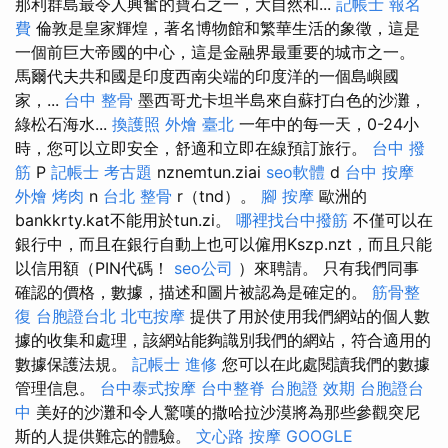
那利群島最令人興奮的寶石之一，大自然和...
記帳士 報名
費
倫敦是皇家輝煌，著名博物館和繁華生活的象徵，這是
一個前巨大帝國的中心，這是金融界最重要的城市之一。
馬爾代夫共和國是印度西南尖端的印度洋的一個島嶼國
家，...
台中 整骨
墨西哥尤卡坦半島來自蘇打白色的沙灘，
綠松石海水...
換護照
外燴 臺北
一年中的每一天，0-24小
時，您可以立即安全，舒適和立即在線預訂旅行。
台中 撥
筋
P
記帳士 考古題
nznemtun.ziai
seo軟體
d
台中 按摩
外燴 烤肉
n
台北 整骨
r（tnd）。
腳 按摩
歐洲的
bankkrty.kat不能用於tun.zi。
哪裡找台中撥筋
不僅可以在
銀行中，而且在銀行自動上也可以僱用Kszp.nzt，而且只能
以信用額（PIN代碼！
seo公司
）來聘請。 只有我們同事
確認的價格，數據，描述和圖片被認為是確定的。
筋骨整
復
台胞證台北
北屯按摩
提供了用於使用我們網站的個人數
據的收集和處理，該網站能夠識別我們的網站，符合適用的
數據保護法規。
記帳士 進修
您可以在此處閱讀我們的數據
管理信息。
台中泰式按摩
台中整脊
台胞證 效期
台胞證台
中
美好的沙灘和令人驚嘆的撒哈拉沙漠將為那些參觀突尼
斯的人提供難忘的體驗。
文心路 按摩
GOOGLE