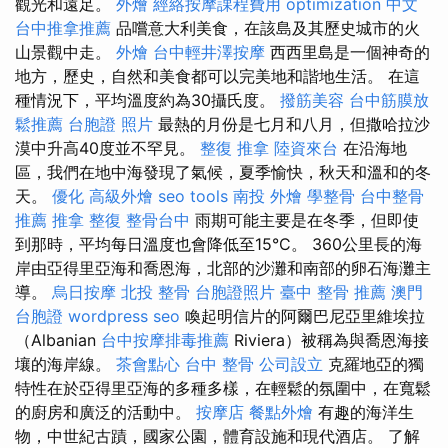
觀光和遠足。
外燴
經絡按摩課程費用
optimization 中文
台中推拿推薦
品嚐意大利美食，在該島及其歷史城市的火
山景觀中走。
外燴
台中輕井澤按摩
西西里島是一個神奇的
地方，歷史，自然和美食都可以完美地和諧地生活。 在這
種情況下，平均溫度約為30攝氏度。
撥筋美容
台中筋膜放
鬆推薦
台胞證 照片
最熱的月份是七月和八月，但撒哈拉沙
漠中升高40度並不罕見。
整復 推拿
陸資來台
在沿海地
區，我們在地中海發現了氣候，夏季愉快，秋天和溫和的冬
天。
優化
高級外燴
seo tools
南投 外燴
學整骨
台中整骨
推薦
推拿 整復
整骨台中
雨期可能主要是在冬季，但即使
到那時，平均每日溫度也會降低至15°C。 360公里長的海
岸由亞得里亞海和喬恩海，北部的沙灘和南部的卵石海灘主
導。
烏日按摩
北投 整骨
台胞證照片
臺中 整骨 推薦
澳門
台胞證
wordpress seo
喚起明信片的阿爾巴尼亞里維埃拉
（Albanian
台中按摩排毒推薦
Riviera）被稱為與喬恩海接
壤的海岸線。
茶會點心
台中 整骨
公司設立
克羅地亞的獨
特性在於亞得里亞海的多種多樣，在輕鬆的氛圍中，在寬鬆
的廚房和廣泛的活動中。
按摩店
餐點外燴
有趣的海洋生
物，中世紀古蹟，國家公園，體育設施和現代酒店。 了解