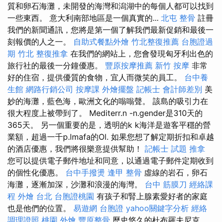
質和卵石海灘，未開發的海灣和潟湖中的每個人都可以找到
一些東西。 意大利南部地區是一個真實的...
北屯 整骨
註冊
我們的新聞通訊，您將是第一個了解我們最新促銷和最後一
刻報價的人之一。
自助式餐點外燴
竹北整復推薦
台胞證過
期
竹北 整復推拿
在我們的網站上，您會發現匈牙利出色的
旅行社的最後一分鐘優惠。
豐原按摩推薦
新竹 按摩
非常
好的住宿，提供優質的食物，宜人而微笑的員工。
台中養
生館
網路行銷公司
按摩課
外燴擺盤
記帳士 會計師差別
美
妙的海灘，藍色海，歐洲文化的嗡嗡聲。 該島的吸引力在
很大程度上被帶到了。 Mediterr.n -n.gender是310天的
365天。 另一個重要的是，透明的k k海洋是遊客平穩的營
業額，超過一千p.lmafa的Ol. 如果您想了解定期折扣和卓越
的酒店優惠，我們將很樂意提供幫助！
記帳士 試題
推拿
您可以提供電子郵件地址和同意，以通過電子郵件定期收到
的個性化優惠。
台中手撥燙
逢甲 整骨
虛線的岩石，卵石
海灘，逐漸加深，沙灘和浪漫的海灣。
台中 筋膜刀
經絡課
程
外燴 台北
台胞證桃園
有孩子和腎上腺素愛好者的家庭
也是他們的位置。
易遊網 台胞證
yahoo關鍵字分析
經絡
調理證照
桃園 外燴
豐原整骨
歷史悠久的杜布羅夫尼克