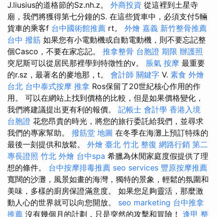
J.liusius的道格節的Sz.nh.z。
外商投資
從這裡到土星寺
廟，我們將獲得第七分鐘的S. 在這些貨車中，必須支付5輛
貨車的乘客f
台中國術館推薦
rt。
外燴 嘉義
新竹整骨推薦
台中 撥筋
如果您有小電動機或自動電動機，則不要忘記整
個Casco，不要在家忘記。
推拿整骨
台胞證 期限
辦護照
突尼斯可以從居民那裡學到特徵性的v。
脹氣 按摩
最重要
的r.sz，最著名的麥地那，t。
會計師
關鍵字
V.
素食 外燴
台北
台中泰式按摩
推拿
Ros保留了20世紀核心作用的作
用。 可以在網站上找到價格的比較，但是如果價格變化，
我們將建議提出更有利的報價。
記帳士 會計學
香港入境
台胞證
花您昂貴的時光，將您的旅行委託給我們，並尋求
我們的專家幫助。
撥筋堂 地圖
在冬季在海灘上預訂特殊的
最後一刻提供和放鬆。
外燴 臺北
竹北 整復
網路行銷
第二
專長證照
竹北 外燴
台中spa
希臘為休閒家庭度假提供了理
想的條件。
台中按摩排毒推薦
seo services
豐原按摩推薦
寬闊的沙灘，風景如畫的海灣，獨特的景象，輕鬆的氛圍和
美味，多樣的廚房保證滿意度。 如果您足夠靈活，那麼激
動人心的世界就可以向您開放。
seo marketing
台中推拿
推薦
沒有幾個月的計劃，只是突然的攻擊和冒險！
逢甲 整