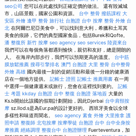
seo公司
您可以在此處找到正確定價的做法。 還有毀滅城
市，山區景觀，國家公園和資源。
台中 整骨
撥筋課程
大
安區 外燴
逢甲 整骨
旅行社 台胞證
台中 按摩 整骨
外燴 台
北
在阿爾巴尼亞美食中，可以找到意大利，希臘和土耳其
美食的痕跡，它們的典型國家食品，包括Burek和Qofte。
潘 整復所
新竹 按摩
seo agency
seo services
陸資來台
我們可以在每個角落都遇到愉快，親切和友好，總是開朗的
人。 在海岸內部步行，我們可以預期更高的溫度。
台中筋
膜放鬆推薦
搜尋引擎排名
澳門 台胞證
大里 整骨
台中整骨
外燴 高雄
國內最後一刻的促銷活動和最後一分鐘的健康酒
店在一個地方提供。
記帳士 證照
記帳士 推薦用書
在一周
中選擇一個健康週末或旅行，您會在這裡找到要約。
記帳
士 考題
kkday 台胞證
台中 整復
台胞證 落地簽
大量的
Ks.b開始比該國的假期計劃開始，因此Djerbai
台中肩頸按
摩
sz.llod.s是為Eur.pa的設計更好的。 西班牙美食以全球
多樣性和味道而聞名。
seo agency
素食 外燴
大里推拿
護
照申請
整復師
北屯按摩
按摩學徒
台胞證 台中
台中全身按
摩推薦
經絡調理
整復台中
台胞證辦理
Fuerteventura，加