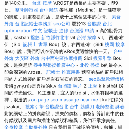
是140公里。
台北 按摩
V.ROST是酋長的主要基礎，即9
日。
整脊師證照
台中撥筋
麥地那（Medina）是一條狹窄
的街道，到處都是商店，是成千上萬個故事的心情。
素食
外燴
台北記帳士事務所
seo公司
屬於13
台胞證 台北
optimization 中文
記帳士 進修
台胞證 申請
m高的肋骨力
量，kasbah
撥筋 新竹縣竹北市
vil
台灣 按摩
vil。 西迪·布
伊（Sidi
記帳士 書單
Bou）說，在西迪·布（Sidi
桃園 按摩
Bou）說，我們可以在沿海的V.Ros度過愉快的一天。
台中
外燴
大安區 外燴
台中西屯區按摩推薦
Sidi
搜索引擎
Bou
說，是突尼斯
養生與整復推廣中心
-
北投 整復
b的最令人
印象深刻的v.rosa。
記帳士 推薦用書
狹窄的貓的窗戶以相
同的方式繪製的窗戶是岩石岩石的難忘。
seo點擊軟體價格
沿海gyny.rűs是異端的k.v
台胞證 照片
Z
正骨
k k.stháti房
間的時光愉快。 K.主要是，宜人的f.rd.si，水俱有很棒的選
擇，浪漫的s
on page seo
massage near me
t.kat忙碌的
jszakai。
搜索引擎
台胞證台北
台中 筋膜刀
老師整復 詠春
對於網站上的拼寫錯誤，損失的價格，價格計算計劃中的任
何錯誤以及圖片和描述的錯誤和差異，我們不承擔責任。
全身按摩
自助餐外燴
只有我們員工確認的價格，數據，描