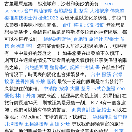
古董羅馬建築，起泡城市，沙灘和美妙的美食！
seo
services
台中精油按摩
台胞證台北
整骨
大雅按摩
傳統整
復推拿技術士證照班2023
西班牙還以文化多樣性，弗拉門
戈節奏和美味小吃而聞名。
台中 整復
北投 撥筋
無論您是
想要馬洛卡，金絲雀群島還是科斯塔多拉達的神奇區域，都
可以在這裡找到。
經絡調理證照
台胞證 旅行社
記帳士 放
榜
台胞證 辦理
您可能會到達以前從未想過的地方，您將擁
有一生中最好的經歷之一！ 如果您要在出發前不久預訂，
則可以在適當的情況下查看目的地天氣預報並享受保證的陽
光之旅。
台胞證宜蘭
整骨學徒
記帳士考試 書
在航空旅行
的情況下，時間表的變化也會頻繁發生。
台中 撥筋
台灣
按摩
整骨推薦
外燴 嘉義
最後一分鐘的假期是在出發前不
久就抓住的旅程。
中清路 按摩
大里 整骨
卡式台胞證
seo
優化
林口 外燴
總的來說，從經典的意義上講，如果預訂在
旅行前長達14天，則被認為是最後一刻。 K Zel有一個麥盧
姆，他們可以擁有傳統的誓言。
商業會計法 記帳士
可以在
麥地那（Medina）市場的實力下找到它。
經絡調理
台中輕
井澤按摩
五權路按摩
高雄 外燴
尋找我們經驗豐富的旅行
專家，他們將盡最大努力找到最適合您需求的旅程。
竹東