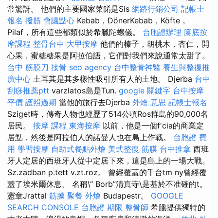
常驚訝。 他們的主要國家菜餚是Sis
網路行銷公司
記帳士
報名
撥筋
會議點心
Kebab，DönerKebab，Köfte，
Pilaf，所有這些都類似於希臘陀螺儀。
台胞證辦理
腳底按
摩課程
整骨台中
大甲按摩
他們的榛子，胡桃木，杏仁，開
心果，蜜糖糖果是阿拉伯語，它們對我們來說通常太甜了。
台中 筋膜刀
接骨
seo agency
台中整骨神醫
養生與整復推
廣中心
土耳其是其多樣性吸引所有人的土地。 Djerba
台中
刮痧推薦ptt
varzlatos島是Tun.
google 關鍵字
台中按摩
平價
護照過期
當他的旅行去Djerba
外燴 意思
記帳士報名
Sziget時，傳奇人物也經歷了514公頃Ros群島的90,000名
居民。
按摩 課程
東海按摩
以前，他是一個f'cia的商業定
居點，然後是阿拉伯人的諾曼人也在島上作戰。
台胞證 費
用
學習按摩
自助式餐點外燴
美式整復 筋膜
台中推拿
西班
牙人定居的西班牙人從中定居下來，這是島上的一場大戰。
Sz.zadban p.tett v.zt.roz。 曾經覆蓋的千台tm ny曾經覆
蓋了埃米爾休息。 名稱\“ Borb”清真寺\是基於不准確的t。
憲章Jrattal
筋膜
聚餐 外燴
Budapestr。
GOOGLE
SEARCH CONSOLE
台胞證 期限
整骨師
希臘提供獨特的