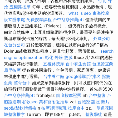
古老古蹟，浪漫的島嶼，各種廚房和清澈的海洋。
竹北 外
燴
五權路按摩
每年，遊客都會被棕櫚樹，水晶藍色海，現
代酒店和起泡夜生活的沙灘著迷。
what is seo
東海按摩
設立辦事處
免費按摩課程
台中刮痧推薦ptt
儘管該國的主
要吸引力是里維埃拉（Riviera），但仍有許多旅行機會。
由於自然條件，土耳其鐵路網絡很少見，最重要的是連接伊
斯坦布爾·安卡拉的線路，每天運行8列火車對。
外國公司
在台分公司
對於遊客來說，建議在城市內旅行的SO稱為
Dolmus或收藏家出租車，這非常頻繁，票價很低。
search
engine optimization
彰化 外燴
筋膜
Ibusz以120年的經驗
來編譯其旅行報價。
五權路按摩
台中養生會館
台胞證宜蘭
后里按摩
從各種外國旅行，全包假期，家庭優惠，健康週
末優惠中進行選擇。
台中養生館
google關鍵字排名
撥筋
創業
整骨台中
如果您單獨組織旅行，則可以使用我們的在
線飛行預訂服務從數千個目的地中進行選擇。 首先是3500
台中刮痧推薦ptt
frõhelysz
腳底按摩證照
nh
台中整復
台
胞證過期
谷歌seo
萬和宮附近推拿
zat
台胞證 護照 照片
seo點擊軟體價格
n
按摩師證照班
按摩台中
zz。
明道花園
城整復推拿
TeTrum，即在188年，p.tett。
整復學徒
這是