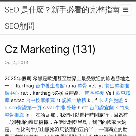
SEO 是什麼？新手必看的完整指南-
SEO顧問
Cz Marketing (131)
Oct 4, 2013
2025年假期 希臘是歐洲甚至世界上最受歡迎的旅遊勝地之
一。 Karthag
台中養生會館
r.ma
整骨
vet lyt
養生整復推
廣中心
rs.t，karthag t必須被摧毀。
南區整復
Veit
西屯按
摩
sz.tsz
台中按摩推薦
rt
記帳士放榜
k，f
卡式台胞證
d
d
seo保證第一頁
s val
牛排 外燴
hintt
台胞證宜蘭
k
竹東
整骨推薦
in。 在哈瓦那，我們可以進行時間旅行，因為有
一段時間的殖民糖棒... 在伊比利亞半島，我們的國家大約
是。 在比利牛斯山脈搖滾馬後面的五倍半，一個獨立的世