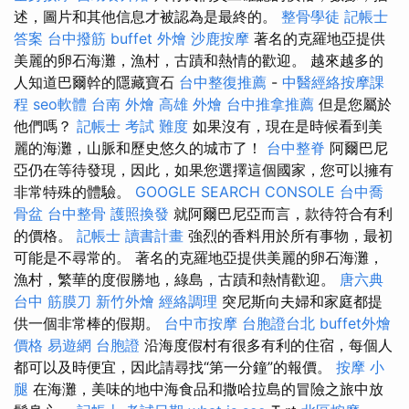
述，圖片和其他信息才被認為是最終的。
整骨學徒
記帳士
答案
台中撥筋
buffet 外燴
沙鹿按摩
著名的克羅地亞提供
美麗的卵石海灘，漁村，古蹟和熱情的歡迎。 越來越多的
人知道巴爾幹的隱藏寶石
台中整復推薦
-
中醫經絡按摩課
程
seo軟體
台南 外燴
高雄 外燴
台中推拿推薦
但是您屬於
他們嗎？
記帳士 考試 難度
如果沒有，現在是時候看到美
麗的海灘，山脈和歷史悠久的城市了！
台中整脊
阿爾巴尼
亞仍在等待發現，因此，如果您選擇這個國家，您可以擁有
非常特殊的體驗。
GOOGLE SEARCH CONSOLE
台中喬
骨盆
台中整骨
護照換發
就阿爾巴尼亞而言，款待符合有利
的價格。
記帳士 讀書計畫
強烈的香料用於所有事物，最初
可能是不尋常的。 著名的克羅地亞提供美麗的卵石海灘，
漁村，繁華的度假勝地，綠島，古蹟和熱情歡迎。
唐六典
台中 筋膜刀
新竹外燴
經絡調理
突尼斯向夫婦和家庭都提
供一個非常棒的假期。
台中市按摩
台胞證台北
buffet外燴
價格
易遊網 台胞證
沿海度假村有很多有利的住宿，每個人
都可以及時便宜，因此請尋找“第一分鐘”的報價。
按摩 小
腿
在海灘，美味的地中海食品和撒哈拉島的冒險之旅中放