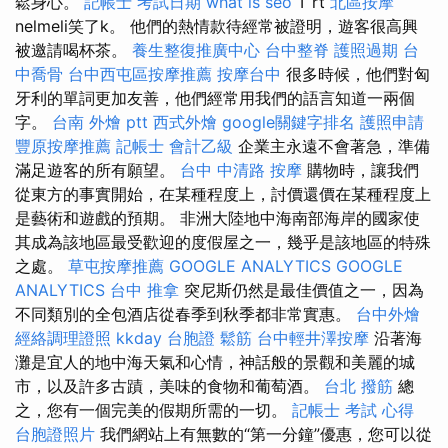
鬆身心。
記帳士 考試日期
what is seo
T rt
北區按摩
nelmeli笑了k。 他們的熱情款待經常被證明，遊客很高興
被邀請喝杯茶。
養生整復推廣中心
台中整脊
護照過期
台
中喬骨
台中西屯區按摩推薦
按摩台中
很多時候，他們對匈
牙利的單詞更加友善，他們經常用我們的語言知道一兩個
字。
台南 外燴 ptt
西式外燴
google關鍵字排名
護照申請
豐原按摩推薦
記帳士 會計乙級
企業主永遠不會著急，準備
滿足遊客的所有願望。
台中 中清路 按摩
購物時，讓我們
從東方的事實開始，在某種程度上，討價還價在某種程度上
是藝術和遊戲的預期。 非洲大陸地中海南部海岸的國家使
其成為該地區最受歡迎的度假屋之一，幾乎是該地區的特殊
之處。
草屯按摩推薦
GOOGLE ANALYTICS
GOOGLE
ANALYTICS
台中 推拿
突尼斯仍然是最佳價值之一，因為
不同類別的全包酒店從春季到秋季都非常實惠。
台中外燴
經絡調理證照
kkday 台胞證
鬆筋
台中輕井澤按摩
沿著海
灘是宜人的地中海天氣和心情，神話般的景觀和美麗的城
市，以及許多古蹟，美味的食物和葡萄酒。
台北 撥筋
總
之，您有一個完美的假期所需的一切。
記帳士 考試 心得
台胞證照片
我們網站上有無數的“第一分鐘”優惠，您可以從