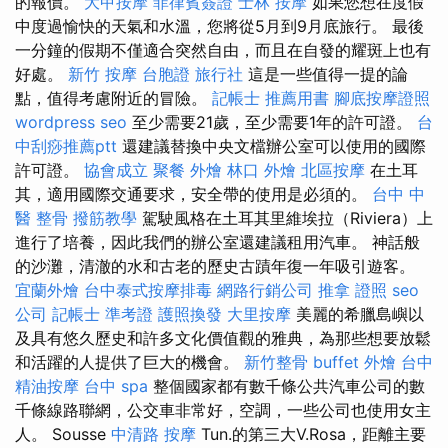
的報價。
大甲按摩
菲律賓簽證
士林 按摩
如果您想在度假
中度過愉快的天氣和水溫，您將從5月到9月底旅行。 最後
一分鐘的假期不僅適合突然自由，而且在自發的耀斑上也有
好處。
新竹 按摩
台胞證 旅行社
這是一些值得一提的論
點，值得考慮附近的冒險。
記帳士 推薦用書
腳底按摩證照
wordpress seo
至少需要21歲，至少需要1年的許可證。
台
中刮痧推薦ptt
還建議替換中央文檔辦公室可以使用的國際
許可證。
協會成立
聚餐 外燴
林口 外燴
北區按摩
在土耳
其，適用國際交通要求，安全帶的使用是必須的。
台中 中
醫 整骨
撥筋教學
駕駛風格在土耳其里維埃拉（Riviera）上
進行了培養，因此我們的辦公室還建議租用汽車。 神話般
的沙灘，清澈的水和古老的歷史古蹟年復一年吸引遊客。
宜蘭外燴
台中泰式按摩排毒
網路行銷公司
推拿 證照
seo
公司
記帳士 準考證
護照換發
大里按摩
美麗的希臘島嶼以
及具有悠久歷史和許多文化價值觀的雅典，為那些想要放鬆
和活躍的人提供了巨大的機會。
新竹整骨
buffet 外燴
台中
精油按摩
台中 spa
整個國家都有數千條公共汽車公司的數
千條線路聯網，公交車非常好，空調，一些公司也使用女主
人。 Sousse
中清路 按摩
Tun.的第三大V.Rosa，距離主要