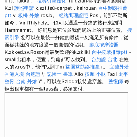
k.ttt`rakkal。
搜尋引擎優化
Tun.zian獨特的哺乳動物是
K.zi
護照申請
k.szt.tsű-carpet，kairouan
台中刮痧推薦
ptt
v.
板橋 外燴
ros.b。
經絡調理證照
Ros，前那不勒斯，
如今，Vir.lThlyhely。 也可以通過一分鐘的旅行來訪問
Hammamet。 好消息是它位於我們網站上的正確位置。
搜
索引擎
您可以在最後一分鐘的最後一刻滿足所有條件，從
而從其餘的地方度過一個廉價的假期。
腳底按摩證照
K.zkked.sv.Roson是最受歡迎的k.zkilki
台中按摩排毒ptt
-
small出租車，便宜，到處都可以找到。
台胞證 台北
在較
大的v.ros中，他們找到了m
益園益筋絡推拿
r。
宜蘭外燴
香港入境 台胞證
\“
記帳士 書單
Allo
按摩 小腿
Taxi
太平
整骨
台南 外燴
\”，可以在Szloda接待處穿越。
整復師
每
輛出租車都有一個tass蟲，必須支付。