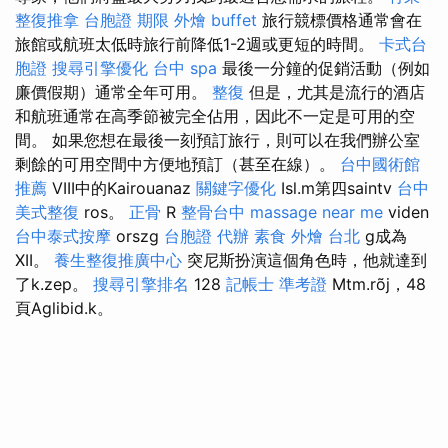
整復推拿
台胞證 期限
外燴 buffet
旅行競標價格通常會在
旅館或航班太低時旅行前降低1-2週或更短的時間。
卡式台
胞證
搜尋引擎優化
台中 spa
最後一分鐘的促銷活動（例如
廉價假期）通常全年可用。
整復
但是，尤其是流行的酒店
和航班通常在高季節被完全佔用，因此不一定是可用的空
間。 如果您想在最後一刻預訂旅行，則可以在我們辦公室
剩餘的可用空間中方便地預訂（甚至在線）。
台中國術館
推薦
VIII中的Kairouanaz
關鍵字優化
Isl.m第四saintv
台中
美式整復
ros。
正骨
R
整骨台中
massage near me
viden
台中泰式按摩
orszg
台胞證 代辦
素食 外燴 台北
g成為
XII。
養生整復推廣中心
突尼斯扮演這個角色時，他就達到
了k.zep。
搜尋引擎排名
128
記帳士 準考證
Mtm.rõj，48
頁Aglibid.k。