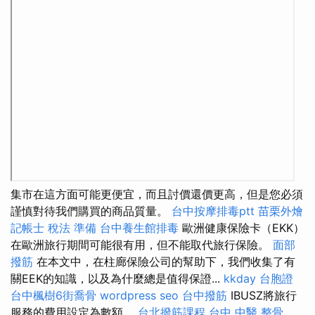
集市在這方面可能更便宜，而且討價還價更高，但是您必須
謹慎對待我們購買的商品質量。
台中按摩排毒ptt
苗栗外燴
記帳士 稅法 準備
台中養生館排毒
歐洲健康保險卡（EKK）
在歐洲旅行期間可能很有用，但不能取代旅行保險。
面部
撥筋
在本文中，在柱廊保險公司的幫助下，我們收集了有
關EEK的知識，以及為什麼總是值得保證...
kkday 台胞證
台中楓樹6街喬骨
wordpress seo
台中撥筋
IBUSZ將旅行
服務的費用設定為數額。
台北撥筋課程
台中 中醫 整骨