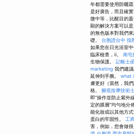
年都需要使用防曬霜
是好廣告，而且確實
微中等，比醒目的
顯的解決方案可以是
的無色版本對我們來
礎。
台胞證台中
指
如果您在日光浴室中
臨床檢查，ii。
南屯
生物保護。
記帳士
marketing
我們建議
延伸到手腕。
what 
膚更好（當然，我們
格。
腳底按摩技術
即”操作並防止紫外
定的膜層“均勻地分
能化妝或以其他方式
蛋白的牢固性。
工
害，例如，您會做很
境 台胞證
西屯肩頸