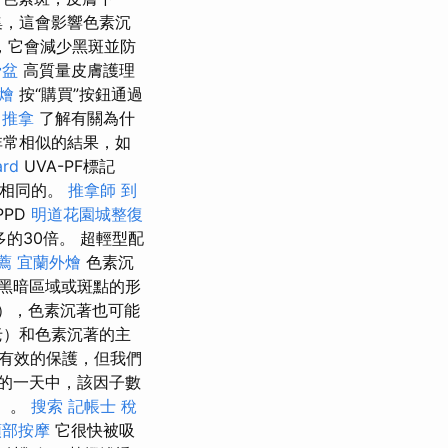
集，這會影響色素沉
，它會減少黑斑並防
骨盆
高質量皮膚護理
外燴
按“購買”按鈕通過
 推拿
了解有關為什
非常相似的結果，如
rd
UVA-PF標記
是相同的。
推拿師
到
PPD
明道花園城整復
30倍​​。 超輕型配
薦
宜蘭外燴
色素沉
黑暗區域或斑點的形
），色素沉著也可能
老）和色素沉著的主
供有效的保護，但我們
的一天中，該因子數
s）。
搜索
記帳士 稅
頭部按摩
它很快被吸