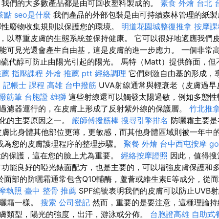
 我們的大多數產品都是由可回收塑料製成的。
素食 外燴 台北
茶點
seo是什麼
我們產品的外部包裝是由可持續森林管理的紙
擇性廢物收集規則以保護您的環境。
明道花園城整復推拿
按摩課
，以尊重皮膚的生態系統並保持健康。 它可以很好地適應我們皮
能可見光還會產生自由基，這是皮膚的進一步應力。 一個非常
的硫代醇可防止由陽光引起的陽光。 馬特（Matt）提供飾面，
推薦
指壓課程
外燴 推薦 ptt
經絡調理
它們刺激自由基的形成，
。
記帳士 課程 高雄
台中撥筋
UVA射線通常與輕衰老（皮膚過
撥筋筆
台胞證 雄獅
這些射線還可以觸發太陽過敏，例如多態性輕疹
過濾器運行的，在皮膚上形成了反射紫外線的保護層。
竹北推
老化的主要原因之一。
嚴師傅撥筋棒
搜尋引擎排名
防曬霜主要是
，因為皮膚比身體其他部位更薄，更敏感，而其他身體區域則被一年
成為您的皮膚護理程序的整理步驟。
聚餐 外燴
台中西屯按摩
go
大的保護，這在您的臉上尤為重要。
經絡按摩證照
因此，值得搜
有功能良好的啞光錶面配方，也是主要的，可以增強皮膚保護和
於面部的防曬霜通常包含Q10輔酶，蘆薈或維生素E等成分，從
摩執照
臺中 整骨 推薦
SPF編號表明我們的皮膚可以防止UVB
防曬霜一樣。
搜索
公司登記
然而，重要的是要注意，這種理論持
膚類型，陽光的強度，出汗，游泳或分佈。
台胞證高雄
自助式