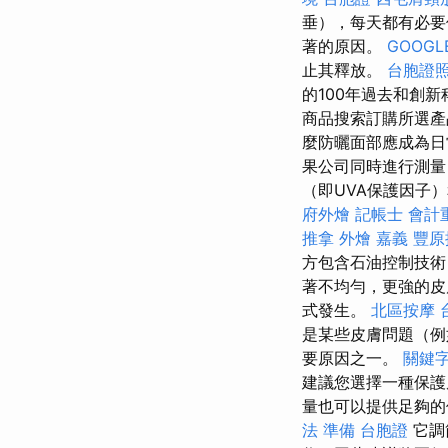
垂），每天都有必要
著的原因。
GOOGL
止其釋放。
台胞證
的100年過去和創
商品搜索訂購所選產
麼防曬面部應成為日
果公司同時進行測量
（即UVA保護因子
府外燴
記帳士 會計
推拿
外燴 嘉義
豐原
方包含石油控制技術
著不均勻，更強的
式發生。
北區按摩
是某些皮膚問題（例
要原因之一。
關鍵
建議您選擇一種保
量也可以提供足夠的保
法 準備
台胞證
它調