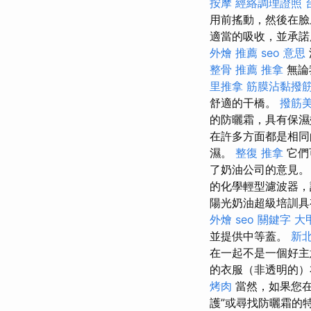
按摩
經絡調理證照
用前搖動，然後在臉
適當的吸收，並承
外燴 推薦
seo 意思
整骨 推薦
推拿
無論
里推拿
筋膜沾黏撥
舒適的干橋。
撥筋
的防曬霜，具有保濕
在許多方面都是相
濕。
整復 推拿
它們
了奶油公司的意見
的化學輕型濾波器，
陽光奶油超級培訓具
外燴
seo 關鍵字
大
並提供中等蓋。
新北
在一起不是一個好主
的衣服（非透明的）
烤肉
當然，如果您
護”或尋找防曬霜的