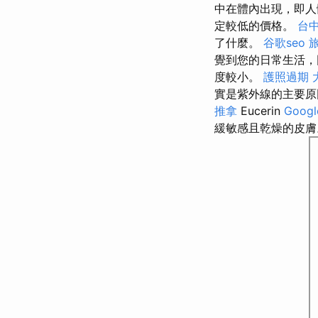
中在體內出現，即​
定較低的價格。
台
了什麼。
谷歌seo
覺到您的日常生活，
度較小。
護照過期
實是紫外線的主要原
推拿
Eucerin
Goog
緩敏感且乾燥的皮