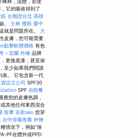
常稀釋，流體，在使
作，它的吸收得到了
撥筋
台胞證台北
高雄
體驗。
士林 撥筋
臺中
這就是問題所在。
大
性皮膚，您可能需要
eo點擊軟體價格
有色
考
-
宜蘭 外燴
品牌
，更換底漆，甚至保
，至少如果我們閱讀
表。 它包含新一代
投資設立公司
SPF30
ization
SPF
自助餐
適應您的皮膚色調，
妝或其他任何東西混合
腿 按摩
谷歌seo
您穿
復
台中排毒推薦
外燴
種情況下，例如“保
VA-PF在體外或PPD