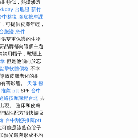
輻射類似，熱燈滲透
kkday 台胞證
新竹
台中整復
腳底按摩課
質，可提供皮膚年輕，
台胞證 急件
術提供雙重保護的生物
要品牌都向這個主題
媽媽用帽子，鞦韆上
拿
但是他傾向於忘
o點擊軟體價格
不幸
是導致皮膚老化的射
的有害影響。
天母 撥
推薦 ptt
SPF
台中
經絡按摩課程台北
去
出現。 臨床和皮膚
非粘性配方很快被吸
燴
台中刮痧推薦ptt
症可能是該藍色管子
 加熱光還與形成不均