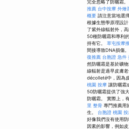
完全忽略了防曬霜。
推薦
台中按摩
外燴
概要
請注意當地選
根據生態學原理設計
了紫外線輻射外，高
50種防曬霜和專利
持有它。
草屯按摩
間接導致DNA損傷
復推薦
台胞證 急件
然防曬霜是基於礦物
線輻射是過早皮膚
décolleté中
桃園 按摩
讓防曬霜
50防曬霜提供了強
防曬霜。 實際上，
里 整骨
專門推薦用
生。
台胞證 桃園
按
好像我們沒有使用
因素的影響，例如皮