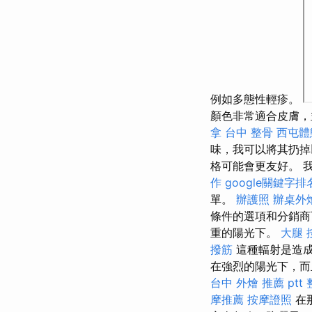
例如多態性輕疹。
顏色非常適合皮膚，
拿
台中 整骨
西屯體
味，我可以將其扔
格可能會更友好。 
作
google關鍵字排
單。
辦護照
辦桌外
條件的選項和分銷商
重的陽光下。
大腿 
撥筋
這種輻射是造
在強烈的陽光下，而
台中
外燴 推薦 ptt
摩推薦
按摩證照
在