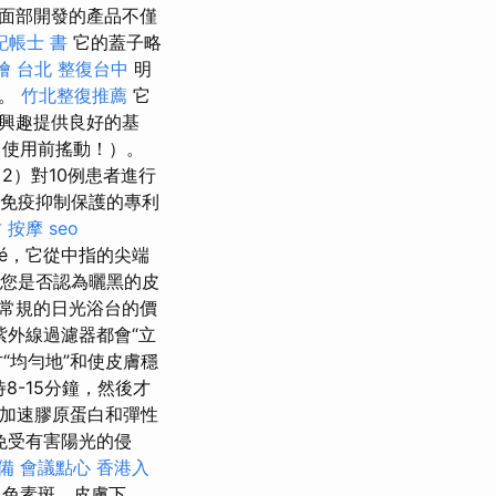
面部開發的產品不僅
記帳士 書
它的蓋子略
燴 台北
整復台中
明
礎。
竹北整復推薦
它
的興趣提供良好的基
（使用前搖動！）。
2）對10例患者進行
免疫抑制保護的專利
 按摩
seo
té，它從中指的尖端
解您是否認為曬黑的皮
常規的日光浴台的價
外線過濾器都會“立
“均勻地”和使皮膚穩
8-15分鐘，然後才
並加速膠原蛋白和彈性
免受有害陽光的侵
備
會議點心
香港入
，色素斑，皮膚下