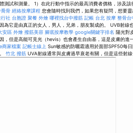
​人體測試和測量。 1）在此行動中指示的最高消費者價格，涉及
中喬骨
經絡按摩課程
您會隨時找到我們，如果您有疑問，想要靈
旅行社 台胞證
聚餐 外燴
哪裡找台中撥筋
記帳
台北 按摩
整骨台
因為它是由真正的女人，男人，兄弟，朋友製成的。 UVB射線
大安區 外燴
撥筋美容
腳底按摩教學
google關鍵字排名
陽光對
因，但是高能可見光（hevis）也會產生自由基，這是皮膚的進
le商家檔案
記帳士線上
Sun敏感的防曬霜適用於面部SPF50每
膚。
竹北 撥筋
UVA射線通常與皮膚過早衰老有關，但是這些射