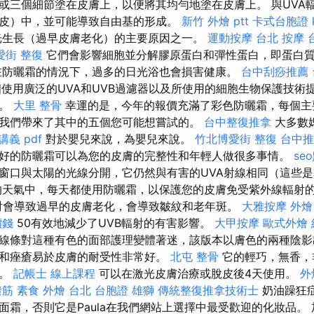
或三個細節塗在皮膚上，以便將其均勻地塗在皮膚上。 與UVA
皮）中，並可能導致自由基的形成。
新竹 外燴 ptt
卡式台胞證
光生長（過早皮膚老化）的主要原因之一。
運動按摩
台北 按摩
愛街 整復
它們會影響細胞並分解膠原蛋白和彈性蛋白，即蛋白
在防曬霜的情況下，過多的日光浴也會損害健康。
台中刮痧推薦
第一個使用廣泛的UVA和UVB過濾器以及所使用的細胞生物保護技
線。
大里 整骨
幸運的是，今年的報價充滿了彩色防曬霜，每個主
我們帶來了其中的五個您可能想嘗試的。
台中整復推拿
大多數
講義 pdf
對於嬰兒來說，為嬰兒來說。
竹北博愛街 整復
台中推
好的防曬霜可以為您的皮膚的完整性和年輕人做很多事情。
se
窗口與太陽的光線分開，它仍然與有害的UVA射線相同（這些
的天氣中，每天都使用防曬霜，以保護您的皮膚免受紫外線輻射
射會導致過早的皮膚老化，會導致皺紋和老年斑。
大雅按摩
外燴 
價錢
50有效地減少了UVB輻射的有害影響。
大甲按摩
歐式外燴
線條對這種有色的面部護理變體著迷，該版本以膚色的兩種陰影
和痤瘡易於皮膚的耐受性非常好。
北屯 整骨
它的輕巧，無香，
護。
記帳士 線上課程
可以在激光皮膚治療或脫皮後4天使用。
外
撥筋
素食 外燴 台北
台胞證 雄獅
傳統整復推拿技術士
奶油躁狂
面霜，否則它是Paula在我們網站上選擇中最受歡迎的化妝品。