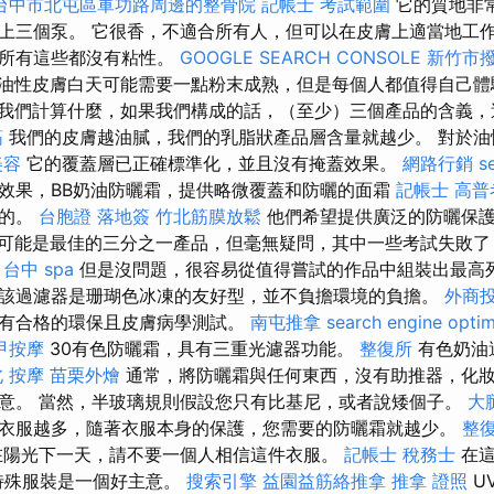
台中市北屯區軍功路周邊的整骨院
記帳士 考試範圍
它的質地非
上三個泵。 它很香，不適合所有人，但可以在皮膚上適當地工
諾所有這些都沒有粘性。
GOOGLE SEARCH CONSOLE
新竹市
油性皮膚白天可能需要一點粉末成熟，但是每個人都值得自己
我們計算什麼，如果我們構成的話，（至少）三個產品的含義，
筋
我們的皮膚越油膩，我們的乳脂狀產品層含量就越少。 對於油
美容
它的覆蓋層已正確標準化，並且沒有掩蓋效果。
網路行銷
s
效果，BB奶油防曬霜，提供略微覆蓋和防曬的面霜
記帳士 高普
同的。
台胞證 落地簽
竹北筋膜放鬆
他們希望提供廣泛的防曬保護
可能是最佳的三分之一產品，但毫無疑問，其中一些考試失敗了
。
台中 spa
但是沒問題，很容易從值得嘗試的作品中組裝出最高列
該過濾器是珊瑚色冰凍的友好型，並不負擔環境的負擔。
外商
有合格的環保且皮膚病學測試。
南屯推拿
search engine optim
甲按摩
30有色防曬霜，具有三重光濾器功能。
整復所
有色奶油
 按摩
苗栗外燴
通常，將防曬霜與任何東西，沒有助推器，化
意。 當然，半玻璃規則假設您只有比基尼，或者說矮個子。
大
衣服越多，隨著衣服本身的保護，您需要的防曬霜就越少。
整
在陽光下一天，請不要一個人相信這件衣服。
記帳士 稅務士
在這
特殊服裝是一個好主意。
搜索引擎
益園益筋絡推拿
推拿 證照
U