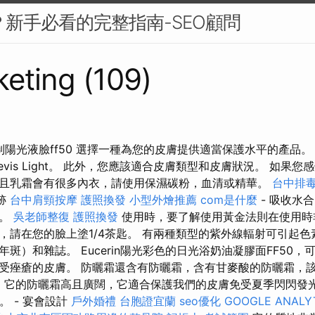
麼？新手必看的完整指南-SEO顧問
eting (109)
n色素控制陽光液臉ff50 選擇一種為您的皮膚提供適當保護水平的產品
Hevis Light。 此外，您應該適合皮膚類型和皮膚狀況。 如果
且乳霜會有很多內衣，請使用保濕碳粉，血清或精華。
台中排
跡
台中肩頸按摩
護照換發
小型外燴推薦
com是什麼
- 吸收水
層。
吳老師整復
護照換發
使用時，要了解使用黃金法則在使用時
，請在您的臉上塗1/4茶匙。 有兩種類型的紫外線輻射可引起
斑）和雜誌。 Eucerin陽光彩色的日光浴奶油凝膠面FF50
受痤瘡的皮膚。 防曬霜還含有防曬霜，含有甘麥酸的防曬霜，
。 它的防曬霜高且廣闊，它適合保護我們的皮膚免受夏季閃閃發光
。 - 宴會設計
戶外婚禮
台胞證宜蘭
seo優化
GOOGLE ANALY