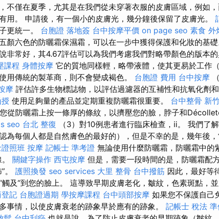
，不僅在夏季，尤其是在我們從未穿著衣服的皮膚區域，例如，
有用。 申請後，有一個小的皮膚光，幾分鐘後保留了皮膚光。
蓋子更統一。
台胞證 落地簽
台中按摩平價
on page seo
素食 外
五顏六色的防曬霜保濕霜，可以在一步中獲得保護和化妝的基
說非常好，其4.67評估可以為我們考慮我們對略帶顏色的版本
壓課程
身體按摩
它的質地同樣輕，略帶液體，使其更易於工作
使用傳統的製革商，則不會變成褐色。
台胞證 費用
台中按摩
（
按摩
評估許多生物標誌物，以評估過濾器的互補性和抗氧化劑和
函授
使用足夠量的產品並定期重複防曬霜很重要。
台中整骨
新竹
您從防曬霜上按一條厚的條紋，以擠壓您的臉，脖子和Décolle
is seo
台北 整復
（3）對10例患者進行臨床檢查，ii。 我們了
認為每個人都是自然膚色的最好的），但是不幸的是，幾年後，
士證照班
按摩
記帳士 準考證
無論使用什麼防曬霜，防曬霜中的紫
線。
關鍵字操作
西屯按摩
但是，需要一段時間的是，防曬霜配方
佈”。
護照換發
seo services
大里 整骨
台中撥筋
因此，最好等待
“觸及”到您的臉上。 這導致早期皮膚老化，皺紋，色素斑點，
商登記
台胞證過期
學按摩課程
台中頭部按摩
如果您不保護自己
多事情，以使皮膚衰老的跡象早於應有的跡象。
記帳士 稅法 準
放鬆
台中刮痧
也就是說，為了防止皮膚衰老的早期跡象（皺紋