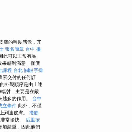
皮膚的輕度感覺，其
士 報名簡章
台中 推
因此可以非常有品
效果感到滿意，僅價
士課程 台北
關鍵字操
搜索交付的任何訂
的外觀順序是由上述
B輻射，主要是在嚴
來越多的作用。
台中
成立條件
此外，不僅
度上到達皮膚。
撥筋
且非常愉快。
后里按
更加嚴重，因此他們