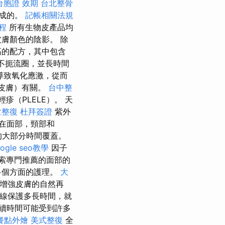
台胞證 效期
台北整骨
製成的。
記帳相關法規
程
所有生物皮產品均
膚顏色的陰影。 除
高的配方，其中包含
但不扼流圈，並長時間
導致氧化應激，從而
早皮膚）有關。
台中整
（PLELE）。 天
拿整復
杜拜簽證
紫外
在面部，頸部和
中的大部分時間覆蓋。
ogle seo教學
因子
索專門推薦的面部的
多個方面的護理。
大
而增強皮膚的自然再
射線保護多長時間，就
續時間可能受到許多
餐點外燴
美式整復
全