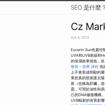
SEO 是什
Cz Mark
Oct 4, 2013
Eucerin Su
UVA和UVB射線和
的保濕效果很低，並
整骨
-
按摩 課程
痕
上不會形成明顯的
果您真的想保護太陽
斑（也稱為肝臟，老年
霜，可用於油性和易
己的DNA修復機構
UVB輻射的有害影響