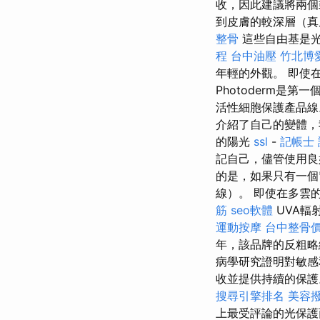
收，因此建議將兩個
到皮膚的較深層（真
整骨
這些自由基是
程
台中油壓
竹北博
年輕的外觀。 即使
Photoderm是
活性細胞保護產品
介紹了自己的變體，
的陽光
ssl
-
記帳士 
記自己，儘管使用良
的是，如果只有一個
線）。 即使在多雲
筋
seo軟體
UVA輻
運動按摩
台中整骨
年，該品牌的反粗略
病學研究證明對敏感
收並提供持續的保
搜尋引擎排名
美容
上最受評論的光保護