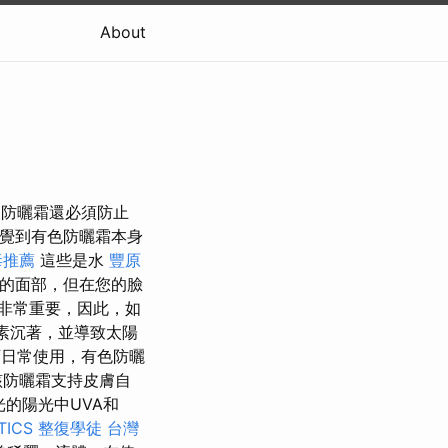
About
。 防曬霜還必須防止
您感覺到有色防曬霜本身
毒推薦
這些是水
豐原
合的面部，但在您的臉
非常重要，因此，如
色素沉著，並導致太陽
，可日常使用，有色防曬
該防曬霜支持皮膚自
的陽光中UVA和
TICS
整復學徒
台灣