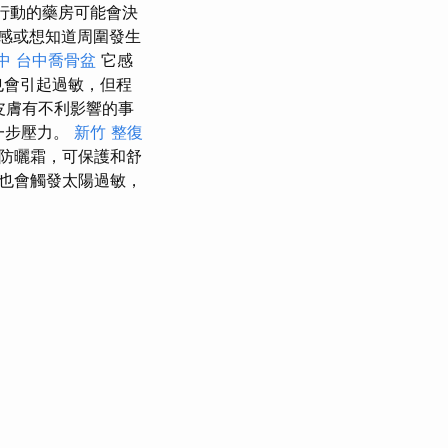
該行動的藥房可能會決
感或想知道周圍發生
中
台中喬骨盆
它感
也會引起過敏，但程
皮膚有不利影響的事
一步壓力。
新竹 整復
日防曬霜，可保護和舒
線也會觸發太陽過敏，