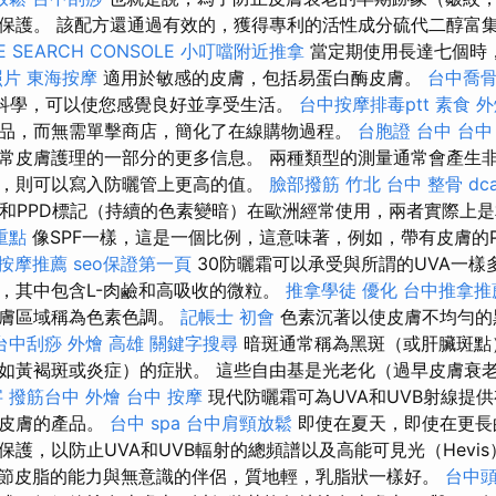
保護。 該配方還通過有效的，獲得專利的活性成分硫代二醇富
E SEARCH CONSOLE
小叮噹附近推拿
當定期使用長達七個時
照片
東海按摩
適用於敏感的皮膚，包括易蛋白酶皮膚。
台中喬
新科學，可以使您感覺良好並享受生活。
台中按摩排毒ptt
素食 
品，而無需單擊商店，簡化了在線購物過程。
台胞證 台中
台中
常皮膚護理的一部分的更多信息。 兩種類型的測量通常會產生
，則可以寫入防曬管上更高的值。
臉部撥筋 竹北
台中 整骨 dca
）和PPD標記（持續的色素變暗）在歐洲經常使用，兩者實際上
重點
像SPF一樣，這是一個比例，這意味著，例如，帶有皮膚的
按摩推薦
seo保證第一頁
30防曬霜可以承受與所謂的UVA一樣多的
，其中包含L-肉鹼和高吸收的微粒。
推拿學徒
優化
台中推拿推
皮膚區域稱為色素色調。
記帳士 初會
色素沉著以使皮膚不均勻的
台中刮痧
外燴 高雄
關鍵字搜尋
暗斑通常稱為黑斑（或肝臟斑點
如黃褐斑或炎症）的症狀。 這些自由基是光老化（過早皮膚衰
字
撥筋台中
外燴
台中 按摩
現代防曬霜可為UVA和UVB射線提
護皮膚的產品。
台中 spa
台中肩頸放鬆
即使在夏天，即使在更長
護，以防止UVA和UVB輻射的總頻譜以及高能可見光（Hevi
節皮脂的能力與無意識的伴侶，質地輕，乳脂狀一樣好。
台中