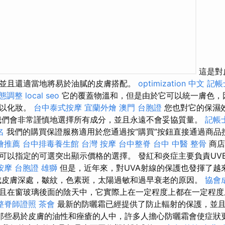
這是對
並且還適當地將易於油膩的皮膚搭配。
optimization 中文
記帳
態調整
local seo
它的覆蓋物溫和，但是由於它可以統一膚色，
掉以化妝。
台中泰式按摩
宜蘭外燴
澳門 台胞證
您也對它的保濕
我們會非常謹慎地選擇所有成分，並且永遠不會妥協質量。
記帳
名
我們的購買保證服務適用於您通過按“購買”按鈕直接通過商品
燴推薦
台中排毒養生館
台灣 按摩
台中整脊
台中 中醫 整骨
商店
可以指定的可選突出顯示價格的選擇。 發紅和炎症主要負責UV
按摩
台胞證 雄獅
但是，近年來，對UVA射線的保護也發揮了越
成皮膚深處，皺紋，色素斑，太陽過敏和過早衰老的原因。
協會
且在窗玻璃後面的陰天中，它實際上在一定程度上都在一定程
整脊師證照
茶會
最新的防曬霜已經提供了防止輻射的保護，並
那些易於皮膚的油性和痤瘡的人中，許多人擔心防曬霜會使症狀