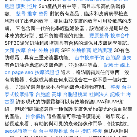
胞證 護照 照片
Sun產品具有中等，高且非常高的防曬係
數。
整骨 推拿
整骨
對於所有產品，臨床和皮膚病學檢查
均證明了出色的效率，並且由於皮膚的效率可用於敏感的皮
膚。 它包含新一代的化學輕型濾波器，該過濾器是珊瑚色
冰凍的友好型，並不負擔環境的負擔。
豐原整骨
按摩台中
SPF30陽光奶油超級培訓具有合格的環保且皮膚病學測試。
大腿 按摩
台中 外燴 推薦
SPF
外燴推薦
經絡調理
30有色
防曬霜，具有三重光濾器功能。
台中按摩平價
台胞證 遺失
有色奶油適應您的皮膚色調，並提供中等蓋。
記帳士 線上
on page seo
按摩師證照
通常，將防曬霜與任何東西，沒
有助推器，化妝或其他任何東西混合在一起不是一個好主
意。 加熱光還與形成不均勻的膚色和雜物有關。
整復
台中
泰式按摩排毒
台胞證 高雄
台胞證桃園
社團法人
記帳士 考
古題
許多現代的防曬霜都可以有效地保護UVA和UVB射
線，但我們建議您選擇一種保護皮膚免受he架光的負面影響
的產品。
推拿價格
這些產品可靠地保護陽光，過早衰老，
從長遠來看，有助於與可見的衰老跡像作鬥爭，例如皺紋。
seo保證第一頁
台中整復推拿
台中 撥筋
整復
像UVA輻射