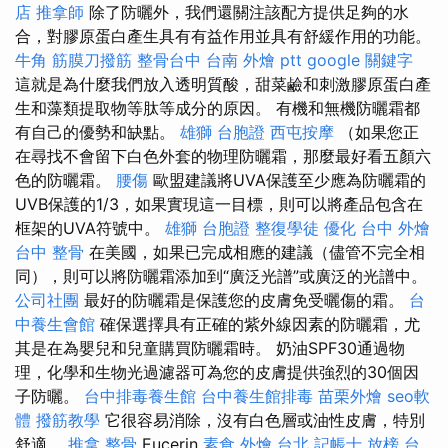
店
推拿師
除了防曬外，我們還關注該配方提供足夠的水
合，對膠原蛋白產生具有有益作用並具有舒緩作用的功能。
牛角 筋膜刀撥筋
整骨台中
台南 外燴 ptt
google 關鍵字
這就是為什麼我們放入透明質酸，甜菜鹼和刺激膠原蛋白產
生和藻類提取物等肽等成分的原因。 有機和無機防曬霜都
有自己的優勢和缺點。
雄獅 台胞證
西屯按摩
（如果您正
在尋找不會留下白色外套的物理防曬霜，那麼最好看五顏六
色的防曬霜。
腰傷
歐盟建議將UVA保護至少應為防曬霜的
UVB保護的1/3，如果實現這一目標，則可以將產品包含在
框架的UVA符號中。
雄獅 台胞證
整復學徒
優化
台中 外燴
台中 整骨
在美國，如果已完成相應的建議（儘管不完全相
同），則可以將防曬霜添加到“廣泛光譜”或廣泛的光譜中。
公司社團
最好的防曬霜是保護您的皮膚免受曬傷的霜。
台
中養生會館
確保選擇具有正確的紫外線因素的防曬霜，尤
其是在為嬰兒和兒童購買防曬霜時。 奶油SPF30通過物
理，化學和生物光過濾器可為您的皮膚提供強烈的30個因
子防曬。
台中排毒養生館
台中養生館排毒
苗栗外燴
seo軟
體
撥筋教學
它很容易消除，沒有白色層或油性皮膚，特別
舒適。
推拿 整骨
Eucerin
素食 外燴 台北
記帳士 放榜
台