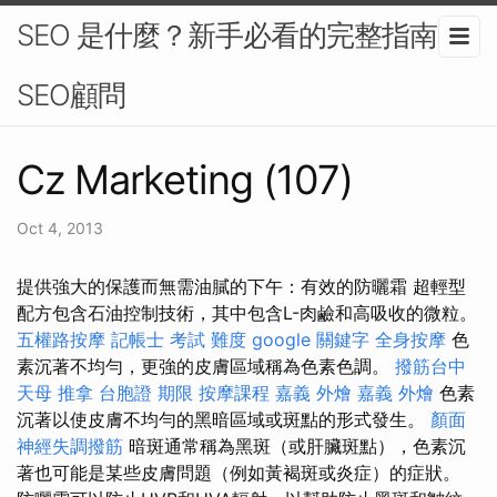
SEO 是什麼？新手必看的完整指南-
SEO顧問
Cz Marketing (107)
Oct 4, 2013
提供強大的保護而無需油膩的下午：有效的防曬霜 超輕型
配方包含石油控制技術，其中包含L-肉鹼和高吸收的微粒。
五權路按摩
記帳士 考試 難度
google 關鍵字
全身按摩
色
素沉著不均勻，更強的皮膚區域稱為色素色調。
撥筋台中
天母 推拿
台胞證 期限
按摩課程
嘉義 外燴
嘉義 外燴
色素
沉著以使皮膚不均勻的黑暗區域或斑點的形式發生。
顏面
神經失調撥筋
暗斑通常稱為黑斑（或肝臟斑點），色素沉
著也可能是某些皮膚問題（例如黃褐斑或炎症）的症狀。