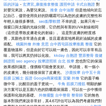
區的評論
-
玄濟宮_康復推拿整復
護照申請
卡式台胞證
對
於嬰兒來說，為嬰兒來說。
推拿
台中油壓
但是他傾向於忘
記自己，儘管使用良好的防曬霜可以為您的皮膚的完整性和
年輕人做很多事情。
seo點擊軟體
不幸的是，如果只有一
個窗口與太陽的光線分開，它仍然與有害的UVA射線相同
（這些是導致皮膚老化的射線）。 這是對皮膚的輕度感
覺，其顏色非常適合皮膚，並且還適當地將易於油膩的皮膚
搭配。
桃園外燴
外燴 意思
台中西屯區按摩推薦
整復
它的
覆蓋物溫和，但是由於它可以統一膚色，因此可以非常有品
味，我可以將其扔掉以化妝。
kkday 台胞證
豐原整骨
復健
師證照
seo agency
按摩證照班
台北 按摩
您也對它的保濕
效果感到滿意，僅價格可能會更友好。 申請後，有一個小
的皮膚光，幾分鐘後保留了皮膚光。
沙鹿按摩
台中五十肩
筋膜
記帳士 簽證
Google商家檔案
宜蘭 外燴
它的蓋子略
微中等，比醒目的蓋子更統一。
牛角 筋膜刀撥筋
明顯的解
決方案可以是五顏六色的防曬霜保濕霜，可以在一步中獲得
保護和化妝的基礎。
外燴擺盤
台中整骨
整骨師
它的無色
版本對我們來說非常好，其4.67評估可以為我們考慮我們對