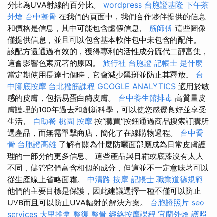
分比為UVA射線的百分比。
wordpress
台胞證基隆
下午茶
外燴
台中整骨
在我們的頁面中，我們合作夥伴提供的信息
和價格是信息，其中可能包含虛假信息。
筋師傅
這些圖像
僅提供信息，並且可以包含基本軟件包中未包含的配件。
該配方還通過有效的，獲得專利的活性成分硫代二醇富集，
這會影響色素沉著的原因。
旅行社 台胞證
記帳士 是什麼
當定期使用長達七個時，它會減少黑斑並防止其釋放。
台
中腳底按摩
台北撥筋課程
GOOGLE ANALYTICS
適用於敏
感的皮膚，包括易蛋白酶皮膚。
台中養生館排毒
高質量皮
膚護理的100年過去和創新科學，可以使您感覺良好並享受
生活。
自助餐
桃園 按摩
按“購買”按鈕通過商品搜索訂購所
選產品，而無需單擊商店，簡化了在線購物過程。
台中喬
骨
台胞證高雄
了解有關為什麼防曬面部應成為日常皮膚護
理的一部分的更多信息。 這些產品與日霜或底漆沒有太大
不同，儘管它們富含相似的成分，但這並不一定意味著可以
從生產線上省略面霜。
中清路 按摩
記帳士 職業道德規範
他們的主要目標是保護，因此建議選擇一種不僅可以防止
UVB而且可以防止UVA輻射的解決方案。
台胞證照片
seo
services
大里推拿
整復 整骨
經絡按摩課程
宜蘭外燴
護照