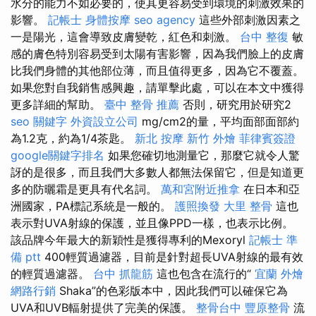
水分的能力不如必要的，使其更容易受到環境的刺激效果的
影響。
記帳士
身體按摩
seo agency
這些外部刺激因素之
一是陽光，這會導致皮膚變乾，紅色和刺激。
台中 整復
敏
感的膚色特別容易受到太陽有害影響，因為我們臉上的皮膚
比我們身體的其他部位薄，而且值得更多，因為它不覆蓋。
如果您對自我銷售感興趣，請單擊此處，可以在本文中獲得
更多詳細的幫助。
臺中 整骨 推薦
否則，研究用於研究2
seo 關鍵字
外資設立公司
mg/cm2的量，平均面部面部約
為1.2克，約為1/4茶匙。
新北 按摩
新竹 外燴
菲律賓簽證
google關鍵字排名
如果您確切地測量它，那麼它就令人驚
訝的是很多，而且我們大多數人都無法保留它，但是知道更
多的防曬霜是更具有代名詞。
萬和宮附近推拿
在日本和亞
洲國家，PA標記系統是一般的。
護照換發
大里 整骨
這也
表示對UVA射線的保護，並且像PPD一樣，也表示比例。
該品牌今年最大的新穎性是獲得專利的Mexoryl
記帳士 準
備 ptt
400輕質過濾器，目前是針對超長UVA射線的最有效
的輕質過濾器。
台中 抓龍筋
這也包含在流行的“
宜蘭 外燴
網路行銷
Shaka”的色彩版本中，因此我們可以確保它為
UVA和UVB輻射提供了完美的保護。
整骨台中
豐原整骨
流