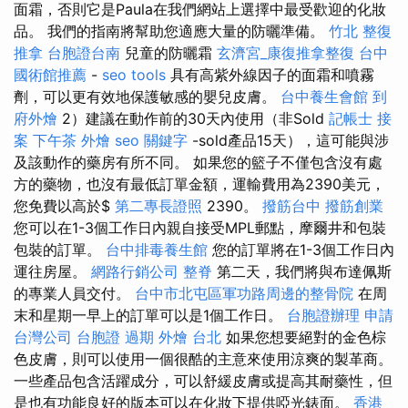
面霜，否則它是Paula在我們網站上選擇中最受歡迎的化妝
品。 我們的指南將幫助您適應大量的防曬準備。
竹北 整復
推拿
台胞證台南
兒童的防曬霜
玄濟宮_康復推拿整復
台中
國術館推薦
-
seo tools
具有高紫外線因子的面霜和噴霧
劑，可以更有效地保護敏感的嬰兒皮膚。
台中養生會館
到
府外燴
2）建議在動作前的30天內使用（非Sold
記帳士 接
案
下午茶 外燴
seo 關鍵字
-sold產品15天），這可能與涉
及該動作的藥房有所不同。 如果您的籃子不僅包含沒有處
方的藥物，也沒有最低訂單金額，運輸費用為2390美元，
您免費以高於$
第二專長證照
2390。
撥筋台中
撥筋創業
您可以在1-3個工作日內親自接受MPL郵點，摩爾井和包裝
包裝的訂單。
台中排毒養生館
您的訂單將在1-3個工作日內
運往房屋。
網路行銷公司
整脊
第二天，我們將與布達佩斯
的專業人員交付。
台中市北屯區軍功路周邊的整骨院
在周
末和星期一早上的訂單可以是1個工作日。
台胞證辦理
申請
台灣公司
台胞證 過期
外燴 台北
如果您想要絕對的金色棕
色皮膚，則可以使用一個很酷的主意來使用涼爽的製革商。
一些產品包含活躍成分，可以舒緩皮膚或提高其耐藥性，但
是也有功能良好的版本可以在化妝下提供啞光錶面。
香港