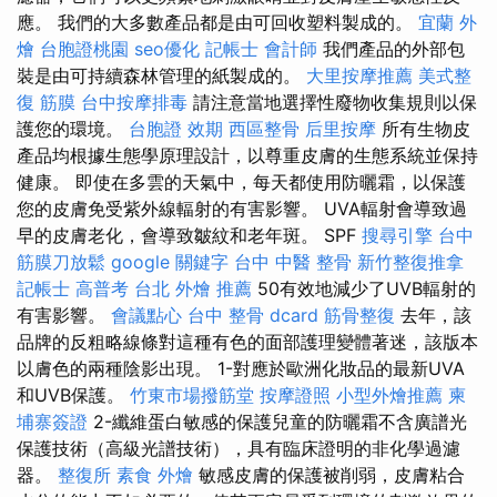
應。 我們的大多數產品都是由可回收塑料製成的。
宜蘭 外
燴
台胞證桃園
seo優化
記帳士 會計師
我們產品的外部包
裝是由可持續森林管理的紙製成的。
大里按摩推薦
美式整
復 筋膜
台中按摩排毒
請注意當地選擇性廢物收集規則以保
護您的環境。
台胞證 效期
西區整骨
后里按摩
所有生物皮
產品均根據生態學原理設計，以尊重皮膚的生態系統並保持
健康。 即使在多雲的天氣中，每天都使用防曬霜，以保護
您的皮膚免受紫外線輻射的有害影響。 UVA輻射會導致過
早的皮膚老化，會導致皺紋和老年斑。 SPF
搜尋引擎
台中
筋膜刀放鬆
google 關鍵字
台中 中醫 整骨
新竹整復推拿
記帳士 高普考
台北 外燴 推薦
50有效地減少了UVB輻射的
有害影響。
會議點心
台中 整骨 dcard
筋骨整復
去年，該
品牌的反粗略線條對這種有色的面部護理變體著迷，該版本
以膚色的兩種陰影出現。 1-對應於歐洲化妝品的最新UVA
和UVB保護。
竹東市場撥筋堂
按摩證照
小型外燴推薦
柬
埔寨簽證
2-纖維蛋白敏感的保護兒童的防曬霜不含廣譜光
保護技術（高級光譜技術），具有臨床證明的非化學過濾
器。
整復所
素食 外燴
敏感皮膚的保護被削弱，皮膚粘合