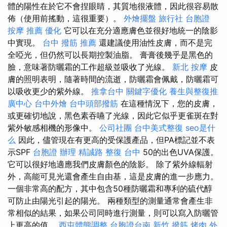
體的陽性在於它不會捏眼睛，其質地很液體，因此很容易散
佈（使用前搖動，這很重要）。
外燴擺盤
旅行社 台胞證
按摩 推薦
優化
它可以在充分適應膚色並很好地統一的陰影
中實現。
台中 撥筋 推薦
還建議使用油性皮膚，而不是完
全啞光，但仍然可以長期控製油脂。 膏膏後幾乎是黑色的
臉，意味著防曬霜的工作超級並吸收了光線。
新北 按摩
皮
膚的照明表明，隨著時間的流逝，防曬霜會佩戴，防曬霜可
以吸收更少的紫外線。
推拿台中
關鍵字優化
養生與整復推
廣中心
台中外燴
台中頭部撥筋
在這種情況下，您的皮膚，
或更確切地說，黑色素吞嚥了光線，因此它似乎更雀斑在對
紫外敏感相機的形像中。
公司社團
台中美式整復
seo是什
么
因此，儘管現在有更高的受保護產品，但PA標記並不表
示SPF
台胞證 辦理
精誠路 整復 台中
50的出色UVA保護。
它可以很好地適應我們皮膚顏色的陰影。 除了紫外線輻射
外，高能可見光還會產生自由基，這是皮膚的進一步應力。
一個非常高的配方，其中包含50種防曬霜和專利的硫代醇
可防止由陽光引起的陽光。 兩種類型的測量通常會產生非
常相似的結果，如果公司同時進行測量，則可以寫入防曬管
上更高的值。
西屯體態調整
台胞證台南
新竹 撥筋
烤肉 外