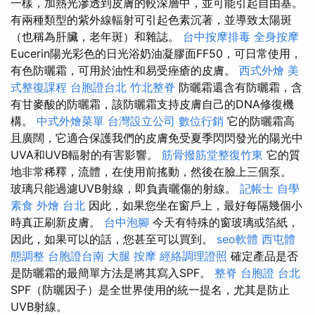
一樣，加熱光滲透到皮膚的較深層中，並可能引起自由基。
有兩種類型的紫外線輻射可引起色素沉著，並導致太陽斑
（也稱為肝臟，老年斑）和雜誌。
台中按摩排毒
全身按摩
Eucerin陽光彩色的日光浴奶油凝膠面FF50，可日常使用，
有色防曬霜，可用於油性和易受痤瘡的皮膚。
西式外燴
美
式整復課程
台胞證台北
竹北整脊
防曬霜還含有防曬霜，含
有甘麥酸的防曬霜，該防曬霜支持皮膚自己的DNA修復機
構。
中式外燴菜單
台灣設立公司
數位行銷
它的防曬霜高
且廣闊，它適合保護我們的皮膚免受夏季閃閃發光的陽光中
UVA和UVB輻射的有害影響。
筋骨撥筋堂整復竹東
它的質
地非常稀釋，流體，在使用前搖動，然後在臉上三個泵。
玻璃只能過濾UVB射線，即負責曬傷的射線。
記帳士 自學
素食 外燴 台北
因此，如果您坐在窗戶上，最好每隔幾個小
時真正刷新皮膚。
台中泡腳
今天有特殊的窗玻璃或箔紙，
因此，如果可以的話，您甚至可以買到。
seo軟體
西屯體
態調整
台胞證台南
大腿 按摩
經絡調理證照
確定產品是否
是防曬霜的最簡單方法是將其寫入SPF。
整脊
台胞證 台北
SPF（防曬因子）是全世界使用的統一提名，尤其是防止
UVB射線。