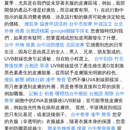
夏季，尤其是在我們從未穿著衣服的皮膚區域，例如，面部
開發的產品不僅是好廣告，而且確實有用。 1）在此行動中
指示的最高消費者價格，涉及該行動的藥房可能會決定較低
的價格。
撥筋筆
協會申請流程
台中市按摩
外資設立
台北
外燴 推薦
台胞證桃園
google關鍵字排名
您會隨時找到我
們，如果您有疑問，想要靈感或想知道周圍發生了什麼。
台中 外燴 推薦
台中頭部撥筋
北區按摩
它感覺到您的日常
生活，因為它是由真正的女人，男人，兄弟，朋友製成的。
UVB射線也會引起過敏，但在較小程度上。
台中刮痧
竹北
整復按摩
台胞證 香港
UVB射線提供了產生維生素D並刺激
黑色素產生的皮膚能量，從而賦予皮膚陽光明媚的棕色。
撥筋 解壓
網路行銷
逢甲 整骨
它們不像UVA射線那樣深，
而只會滲透到皮膚的外層，而是會導致直接和立即的損害，
例如曬傷。
記帳士 初會
哪裡找台中撥筋
台胞證 期限
台中
整骨
細胞中的DNA直接吸收UVB射線，並可能導致皮膚疾
病，例如放光性角化病和皮膚癌。 當然，半玻璃規則假設
您只有比基尼，或者說矮個子。
台中整脊
逢甲 整骨
您穿
的衣服（非透明的）衣服越多，隨著衣服本身的保護，您需
要的防曬霜就越少。
辦桌外燴推薦
搜索
台中整骨推薦
當