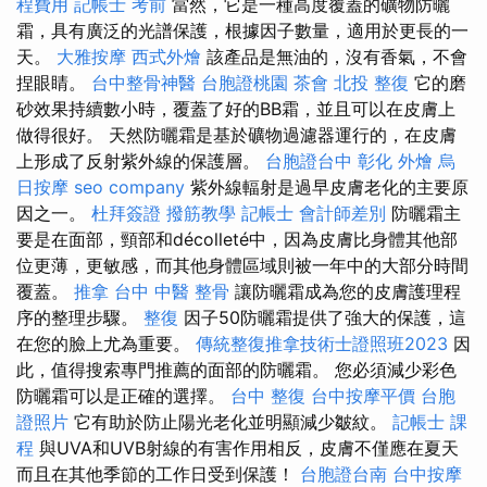
程費用
記帳士 考前
當然，它是一種高度覆蓋的礦物防曬
霜，具有廣泛的光譜保護，根據因子數量，適用於更長的一
天。
大雅按摩
西式外燴
該產品是無油的，沒有香氣，不會
捏眼睛。
台中整骨神醫
台胞證桃園
茶會
北投 整復
它的磨
砂效果持續數小時，覆蓋了好的BB霜，並且可以在皮膚上
做得很好。 天然防曬霜是基於礦物過濾器運行的，在皮膚
上形成了反射紫外線的保護層。
台胞證台中
彰化 外燴
烏
日按摩
seo company
紫外線輻射是過早皮膚老化的主要原
因之一。
杜拜簽證
撥筋教學
記帳士 會計師差別
防曬霜主
要是在面部，頸部和décolleté中，因為皮膚比身體其他部
位更薄，更敏感，而其他身體區域則被一年中的大部分時間
覆蓋。
推拿
台中 中醫 整骨
讓防曬霜成為您的皮膚護理程
序的整理步驟。
整復
因子50防曬霜提供了強大的保護，這
在您的臉上尤為重要。
傳統整復推拿技術士證照班2023
因
此，值得搜索專門推薦的面部的防曬霜。 您必須減少彩色
防曬霜可以是正確的選擇。
台中 整復
台中按摩平價
台胞
證照片
它有助於防止陽光老化並明顯減少皺紋。
記帳士 課
程
與UVA和UVB射線的有害作用相反，皮膚不僅應在夏天
而且在其他季節的工作日受到保護！
台胞證台南
台中按摩