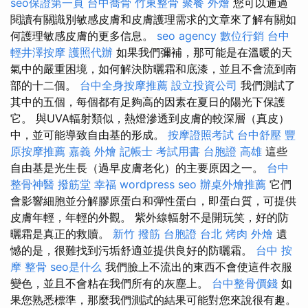
seo保證第一頁
台中喬骨
竹東整骨
聚餐 外燴
您可以通過
閱讀有關識別敏感皮膚和皮膚護理需求的文章來了解有關如
何護理敏感皮膚的更多信息。
seo agency
數位行銷
台中
輕井澤按摩
護照代辦
如果我們彌補，那可能是在溫暖的天
氣中的嚴重困境，如何解決防曬霜和底漆，並且不會流到南
部的十二個。
台中全身按摩推薦
設立投資公司
我們測試了
其中的五個，每個都有足夠高的因素在夏日的陽光下保護
它。 與UVA輻射類似，熱燈滲透到皮膚的較深層（真皮）
中，並可能導致自由基的形成。
按摩證照考試
台中舒壓
豐
原按摩推薦
嘉義 外燴
記帳士 考試用書
台胞證 高雄
這些
自由基是光生長（過早皮膚老化）的主要原因之一。
台中
整骨神醫
撥筋堂 幸福
wordpress seo
辦桌外燴推薦
它們
會影響細胞並分解膠原蛋白和彈性蛋白，即蛋白質，可提供
皮膚年輕，年輕的外觀。 紫外線輻射不是開玩笑，好的防
曬霜是真正的救贖。
新竹 撥筋
台胞證 台北
烤肉 外燴
遺
憾的是，很難找到污垢舒適並提供良好的防曬霜。
台中 按
摩 整骨
seo是什么
我們臉上不流出的東西不會使這件衣服
變色，並且不會粘在我們所有的灰塵上。
台中整骨價錢
如
果您熟悉標準，那麼我們測試的結果可能對您來說很有趣。