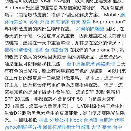
防曬霜可以防止UVB和UVA輻射，以幫助防止黑斑和皺紋。
Bioderma光胚層防曬霜是為整個家庭開發的，為所有皮膚
類型（包括敏感皮膚）提供了個性化解決方案。 Mobile
網
路行銷公司
彰化 外燴
南屯按摩
竹東 整骨
Bioprotection™
專利刺激皮膚的內部生物學保護。
如何消除腳酸
因此，在
春天的日子裡，保護皮膚尤為重要，因此建議在化妝前使用
防曬霜，建議在一天中重新整理，尤其是在室外的情況下。
搜尋引擎優化
推拿
台胞證台南
在我們的Panorama中，我
們收集了強大的50個因素或更高的防曬產品，這些產品不
油脂並且可以輕鬆塗抹底漆。
台中肩頸按摩
經絡調理
白天
有有色的日光霜，臉上有防曬霜或有色的防曬霜，可以用來
在工作日的幾隻鳥一口氣擊中幾隻鳥。 基本上，這是一個
好主意，因為這會使您更好地為皮膚提供保護。 但是，您
需要知道的是因子編號不會添加。 您的SPF 30防曬霜和
SPF 20底漆，那麼保護不會是SPF 50，而是最大SPF
30（當然，您需要大量使用它）。 UVB射線提供了產生維
生素D並刺激黑色素產生的皮膚能量，從而使皮膚陽光呈陽
光。 - 風味餐飲
推拿
外燴公司
klook 台胞證
台胞證 代辦
yahoo關鍵字分析
腳底按摩技術士證照班
大里 整骨
台中