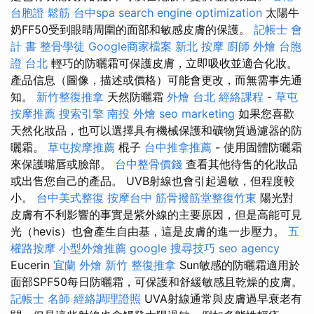
台胞證
鬆筋
台中spa
search engine optimization
太陽牛
奶FF50受到眼睛周圍的面部和敏感皮膚的保護。
記帳士 會
計 書
整骨學徒
Google商家檔案
新北 按摩
廚師 外燴
台胞
證 台北
輕巧的防曬霜可保護皮膚，立即吸收並適合化妝。
產品信息（圖像，描述或價格）可能會更改，而無需事先通
知。
新竹整復推拿
天然防曬霜
外燴 台北
經絡課程
-
草屯
按摩推薦
搜索引擎
南投 外燴
seo marketing
如果您喜歡
天然化妝品，也可以選擇具有機械保護和礦物質過濾器的防
曬霜。
草屯按摩推薦
棍子
台中推拿推薦
- 使用固體防曬霜
來保護嘴唇或臉部。
台中整骨價錢
查看其他待售的化妝品
或出售您自己的產品。 UVB射線也會引起過敏，但程度較
小。
台中美式整復
按摩台中
筋骨撥筋堂整復竹東
陽光對
皮膚有不利影響的事實是紫外線的主要原因，但是高能可見
光（hevis）也會產生自由基，這是皮膚的進一步壓力。
五
權路按摩
小型外燴推薦
google 搜尋技巧
seo agency
Eucerin
宜蘭 外燴
新竹 整復推拿
Sun敏感的防曬霜適用於
面部SPF50每日防曬霜，可保護和舒緩敏感且乾燥的皮膚。
記帳士 名師
經絡調理證照
UVA射線通常與皮膚過早衰老有