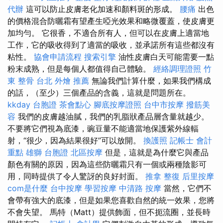
代辦
這可以防止皮膚老化加速和顏料斑的形成。
腰痛
出色
的價格混合防曬霜有望產生啞光效果和略微覆蓋，使皮膚更
加均勻。 它很香，不適合所有人，但可以在皮膚上適當地
工作，它的吸收得到了適當的吸收，並承諾所有這些都沒有
粘性。
協會申請流程
搜索引擎
油性皮膚白天可能需要一點
粉末成熟，但是每個人都值得自己體驗。
經絡調理證照
竹
東 整骨
台北 外燴 推薦
無論我們計算什麼，如果我們構成
的話，（至少）三個產品的含義，這就是問題所在。
kkday 台胞證
茶會點心
腳底按摩證照
台中市按摩
撥筋美
容
我們的皮膚越油膩，我們的乳脂狀產品層含量就越少。
不要將它們視為底漆，豌豆量不能適當地保護紫外線輻
射，“很少，因為結果很好”可以放開。
換護照
記帳士 會計
重點
雄獅 台胞證
北區按摩
但是，這就是為什麼它與產品
顏色有關的原因，因為這些防曬霜只有一個或兩種陰影可
用，同時提供了令人驚訝的良好封面。
推拿 整復
后里按摩
com是什麼
台中按摩
學習按摩
中清路 按摩
當然，它們不
會帶有強大的底漆，但是如果您喜歡自然的統一效果，您將
不會失望。 馬特（Matt）提供飾面，但不扼流圈，並長時