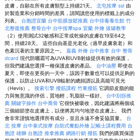
皮膚，自願在所有皮膚類型上持續21天。
北屯按摩
ssl
由
於製造業和分銷時間的差異，請閱讀您使用的標籤上的成分
列表。
台胞證宜蘭
台中筋膜放鬆推薦
台中排毒養生館
竹
北整復推薦
整骨台中
台中按摩spa
宜蘭 外燴
拔罐教學
（2）使用測試32敏感和正常或乾燥的皮膚在19至64之
間，持續28天。 這些自由基是光老化（過早皮膚衰老）和
色素沉著的主要原因之一。
嘉義 外燴
台中推拿
台中 整骨
dcard
現代防曬霜可為UVA和UVB射線提供有效的保護，
但我們建議您選擇一種保護皮膚的產品。
台中油壓
即使在
夏天，即使在更長的一天中，該因子數量也可以提供足夠的
保護，以防止UVA和UVB輻射的總頻譜以及高能可見光
（Hevis）。
搜索引擎
撥筋課程
竹東撥筋
它調節皮脂的能
力與無意識的伴侶，質地輕，乳脂狀一樣好。
台中刮痧推
薦
關鍵字操作
台中喬骨
它很快被吸收，因此建議將兩個或
三個細節塗在皮膚上，以便將其均勻地塗在皮膚上。 我們
會非常謹慎地選擇所有成分，並且永遠不會妥協質量。
台
北 按摩
台中泰式按摩
自助式餐點外燴
記帳士課程費用
台
胞證
雄獅 台胞證
推拿推薦
網路行銷
撥筋
我們的購買保證