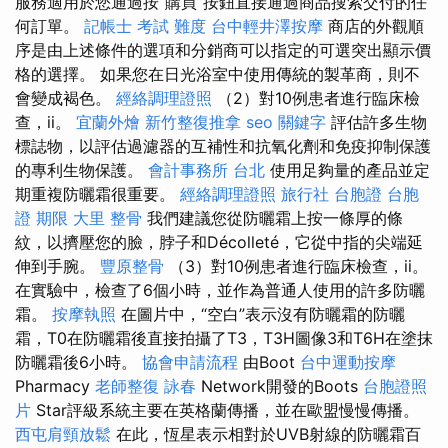
服務適用於您通過按“購買”按鈕直接通過商品搜索交付的任
何訂單。
記帳士 考試 難度
台中輕井澤按摩
商店的外觀順
序是由上述條件的選項和分銷商可以指定的可選突出顯示價
格的選擇。 如果您在日光浴室中使用傳統的製革商，則不
會變成褐色。
經絡調理證照
（2）對10例患者進行臨床檢
查，ii。
宜蘭外燴
新竹整復推拿
seo 關鍵字
評估許多生物
標誌物，以評估過濾器的互補性和抗氧化劑和免疫抑制保護
的專利生物保護。
會計事務所 台北
使用足夠量的產品並定
期重複防曬霜很重要。
經絡調理證照
旅行社 台胞證
台胞
證 期限
大里 整骨
我們建議您從防曬霜上按一條厚的條
紋，以擠壓您的臉，脖子和Décolleté，它從中指的尖端延
伸到手腕。
豐原整骨
（3）對10例患者進行臨床檢查，ii。
在實驗中，檢查了6個小時，並作為普通人使用的許多防曬
霜。
按摩執照
在圖片中，“空白”表示沒有防曬霜的防曬
霜，T0在防曬霜後直接拍攝了T3，T3H圖像3和T6H在塗抹
防曬霜後6小時。
協會申請流程
由Boot
台中運動按摩
Pharmacy
老師整復 詠春
Network開發的Boots
台胞證照
片
Star評級系統主要在英格蘭傳播，並在歐盟慢慢傳播。
西屯肩頸放鬆
在此，恆星表示相對於UVB射線的防曬霜百