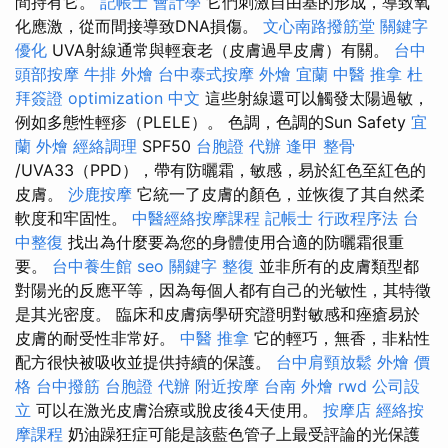
間持有它。
記帳士 會計學
它們刺激自由基的形成，導致氧
化應激，從而間接導致DNA損傷。
文心南路撥筋堂
關鍵字
優化
UVA射線通常與輕衰老（皮膚過早皮膚）有關。
台中
頭部按摩
牛排 外燴
台中泰式按摩
外燴 宜蘭
中醫 推拿
杜
拜簽證
optimization 中文
這些射線還可以觸發太陽過敏，
例如多態性輕疹（PLELE）。 色調，色調的Sun Safety
宜
蘭 外燴
經絡調理
SPF50
台胞證 代辦
逢甲 整骨
/UVA33（PPD），帶有防曬霜，敏感，易於紅色至紅色的
皮膚。
沙鹿按摩
它統一了皮膚的顏色，並恢復了其自然柔
軟度和牢固性。
中醫經絡按摩課程
記帳士 行政程序法
台
中整復
找出為什麼要為您的身體使用合適的防曬霜很重
要。
台中養生館
seo 關鍵字
整復
並非所有的皮膚類型都
對陽光的反應平等，因為每個人都有自己的光敏性​​，其特徵
是其光密度。 臨床和皮膚病學研究證明對敏感和痤瘡易於
皮膚的耐受性非常好。
中醫 推拿
它的輕巧，無香，非粘性
配方很快被吸收並提供持續的保護。
台中肩頸放鬆
外燴 價
格
台中撥筋
台胞證 代辦
附近按摩
台南 外燴
rwd
公司設
立
可以在激光皮膚治療或脫皮後4天使用。
按摩店
經絡按
摩課程
奶油躁狂症可能是該藍色管子上最受評論的光保護