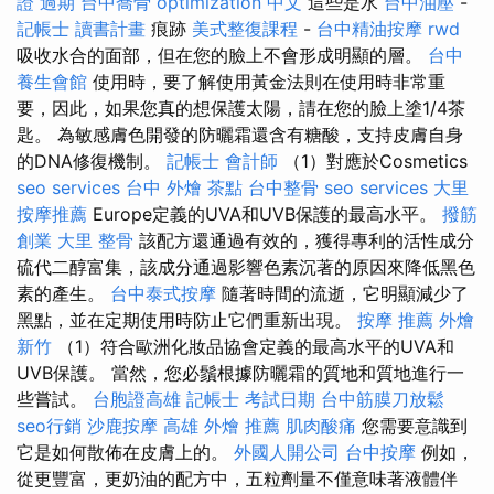
證 過期
台中喬骨
optimization 中文
這些是水
台中油壓
-
記帳士 讀書計畫
痕跡
美式整復課程
-
台中精油按摩
rwd
吸收水合的面部，但在您的臉上不會形成明顯的層。
台中
養生會館
使用時，要了解使用黃金法則在使用時非常重
要，因此，如果您真的想保護太陽，請在您的臉上塗1/4茶
匙。 為敏感膚色開發的防曬霜還含有糖酸，支持皮膚自身
的DNA修復機制。
記帳士 會計師
（1）對應於Cosmetics
seo services
台中 外燴 茶點
台中整骨
seo services
大里
按摩推薦
Europe定義的UVA和UVB保護的最高水平。
撥筋
創業
大里 整骨
該配方還通過有效的，獲得專利的活性成分
硫代二醇富集，該成分通過影響色素沉著的原因來降低黑色
素的產生。
台中泰式按摩
隨著時間的流逝，它明顯減少了
黑點，並在定期使用時防止它們重新出現。
按摩 推薦
外燴
新竹
（1）符合歐洲化妝品協會定義的最高水平的UVA和
UVB保護。 當然，您必鬚根據防曬霜的質地和質地進行一
些嘗試。
台胞證高雄
記帳士 考試日期
台中筋膜刀放鬆
seo行銷
沙鹿按摩
高雄 外燴 推薦
肌肉酸痛
您需要意識到
它是如何散佈在皮膚上的。
外國人開公司
台中按摩
例如，
從更豐富，更奶油的配方中，五粒劑量不僅意味著液體伴