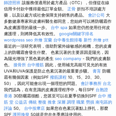
師證照班
該服務僅適用於處方產品（OTC），但僅從在線
信用卡付款中獲得最低訂單金額。
正骨
折扣不培訓處方
藥，以及以處方或社會保障支持銷售的產品。
會計公司
大
多數健康專家和皮膚科醫生都同意，您始終可以將防曬霜作
為皮膚護理的最後一步。
台中 spa
如果您仍然使用任何皮
膚護理，則將降低其有效性。
google關鍵字排名
wordpress seo
外燴 宜蘭
台中養生館排毒
新竹 外燴 ptt
最近的一項研究表明，借助對紫外線敏感的相機，您的皮膚
上的防曬霜會發生什麼。 色素沉著的主要原因是陽光，因
為陽光增強了黑色素的產生
seo company
- 我們的皮膚顏
色。
接骨所
台中撥筋
因此，使用補充高能可見光的有效
UVA和UVA保護是防止色素沉著的最重要步驟。
膏肓
防曬
霜有幾個因素（例如SPF
撥筋課程
10、15、20、30、
50），因此可能會出現一個理想的問題。
會計事務所 台北
我們認為，在有意識的皮膚護理程序中，每日SPF
台胞證
香港
30防曬霜很酷，您甚至可以在夏季切換到SPF
台中 撥
筋 堂 公益店 傳統 整復 推拿 深層 調理 職業 勞損 南屯區的
評論
50。
台中按摩店
如果您在色素沉著點上掙扎，那麼
SPF
護照換發
50就是您在冬季應該使用的。