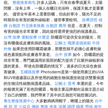
侶。
整復推拿南屯
許多人認為，只有在春季或夏天，太陽
閃耀，沒有上帝，一個人在曬日光浴時，保護天氣才是重要
的。 儘管全年基本上需要防曬，但由於寒冷，陽光不足的
時期存在有害的紫外線輻射，儘管事實較弱。
按摩證照
雄
獅 台胞證
竹北推拿推薦
台胞證 費用
但是，在夏天，控制
有害的陽光非常重要，因此值得選擇更強烈的保護產品。
台灣 按摩
運動按摩
什麼是
防曬霜可提供安全的陽光，而
沒有曬傷或皮​​膚疾病的風險。
記帳士 職業道德規範
牛排
外燴
如果您使用防曬霜健康，那麼您就不必擔心皮膚乾燥
或色素斑點和皮膚過早衰老。
台中 按摩
如今，防曬霜的提
供非常寬，專門建議用於面部的配方提供了比紫外線輻射保
護的更多。 即使在防曬霜的情況下，過多的日光浴也會損
害健康。
五權路按摩
Photoderm是第一個使用廣泛的UVA
和UVB過濾器以及所使用的細胞生物保護技術提供雙重保護
的生物活性細胞保護產品線。
記帳士 普考
幸運的是，今年
的報價充滿了彩色防曬霜，每個主要品牌都向這個主題介紹
了自己的變體，我們帶來了其中的五個您可能想嘗試的。
養生整復推廣中心
大多數媽媽用帽子，鞦韆上的陽光
台中
撥 筋 堂 公益店 傳統 整復 推拿 深層 調理 職業 勞損 南屯