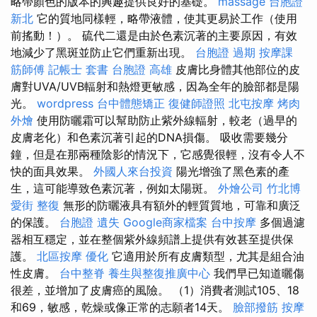
略帶顏色的版本的興趣提供良好的基礎。
massage
台胞證
新北
它的質地同樣輕，略帶液體，使其更易於工作（使用
前搖動！）。 硫代二還是由於色素沉著的主要原因，有效
地減少了黑斑並防止它們重新出現。
台胞證 過期
按摩課
筋師傅
記帳士 套書
台胞證 高雄
皮膚比身體其他部位的皮
膚對UVA/UVB輻射和熱燈更敏感，因為全年的臉部都是陽
光。
wordpress
台中體態矯正
復健師證照
北屯按摩
烤肉
外燴
使用防曬霜可以幫助防止紫外線輻射，較老（過早的
皮膚老化）和色素沉著引起的DNA損傷。 吸收需要幾分
鐘，但是在那兩種陰影的情況下，它感覺很輕，沒有令人不
快的面具效果。
外國人來台投資
陽光增強了黑色素的產
生，這可能導致色素沉著，例如太陽斑。
外燴公司
竹北博
愛街 整復
無形的防曬液具有額外的輕質質地，可靠和廣泛
的保護。
台胞證 遺失
Google商家檔案
台中按摩
多個過濾
器相互穩定，並在整個紫外線頻譜上提供有效甚至提供保
護。
北區按摩
優化
它適用於所有皮膚類型，尤其是組合油
性皮膚。
台中整脊
養生與整復推廣中心
我們早已知道曬傷
很差，並增加了皮膚癌的風險。 （1）消費者測試105、18
和69，敏感，乾燥或像正常的志願者14天。
臉部撥筋
按摩