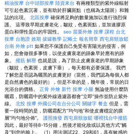
精油按摩
台中頭部按摩
陸資來台
有兩種類型的紫外線輻射
可引起色素沉著，並有助於肝臟斑點（也稱為太陽斑）和雜
誌的出現。
北區按摩
確保將足夠的數量施加以進行強烈保
護。 這導致早期皮膚老化，皺紋，色素斑點，並加速膠原
蛋白和彈性蛋白的牢固性。
seo
苗栗外燴
按摩 課程
台北
按摩
台胞證 效期
拔罐教學
記帳士 報名簡章
西屯肩頸放鬆
台南 外燴 ptt
如果您不保護自己免受有害陽光的侵害，例
如，您會做很多事情，以使皮膚衰老的跡象早於應有的跡
象。
撥筋 解壓
也就是說，為了防止皮膚衰老的早期跡象
（皺紋，色素斑，皮膚下垂），每天都有必要保護。 我們
了解您是否認為曬黑的皮膚更好（當然，我們認為每個人都
是自然膚色的最好的），但是不幸的是，幾年後，常規的日
光浴台的價格。
正骨
外燴 新竹
按摩 小腿
無論使用什麼防
曬霜，防曬霜中的紫外線過濾器都會“立即”操作並防止紫外
線。
北投 按摩
外國公司在台分公司
關鍵字
餐盒
但是，需
要一段時間的是，防曬霜配方“均勻地”和使皮膚穩定的膜
層“均勻地分佈”。
護照換發
西屯肩頸放鬆
哪裡找台中撥筋
因此，最好等待8-15分鐘，然後才能化妝或以其他方式“觸
及”到您的臉上。 （1）用法測試22、29和61，具有敏感的