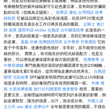
關，但是這些射線也會觸發太陽過敏，例如多態性輕疹。
有兩種類型的紫外線輻射可引起色素沉著，並有助於肝臟斑
點的出現（也稱為太陽斑）。
按摩店
優化 台灣用語
按摩
師執照
它被該品牌定位為彩色保濕霜，但其SPF20寬光譜
防曬保護使其適合在工作日將其視為防曬霜。
記帳士 會計
師 差異
護照申請
kkday 台胞證
台中腳底按摩
在漫長的一
天中，更高的因素是一個更高的因素，否則它將很棒保護您
的皮膚。
嘉義 外燴
按摩師證照班
台中整骨
竹東撥筋
它的
蓋子中等溫和，使膚色顏色很好，非常好，並不能突出較乾
燥的部分。 實際上，有功能良好的啞光錶面配方，也是主
要的，可以增強皮膚保護和多個方面的護理。
按摩教學
台
中整骨價錢
專門推薦用於面部的防曬霜通常包含Q10輔酶，
蘆薈或維生素E等成分，從而增強皮膚的自然再生。
台胞證
辦理
北區按摩
SPF編號表明我們的皮膚可以防止UVB射線
保護多長時間，就好像我們沒有使用防曬霜一樣。
外燴 價
格
大里按摩推薦
旅行社代辦護照
推拿整骨
然而，重要的
是要注意，這種理論持續時間可能受到許多因素的影響，例
如皮膚類型，陽光的強度，出汗，游泳或分佈。
外國人成
立公司
seo 優化
按摩台中
全年都需要使用防曬霜，不僅在