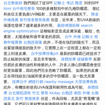
台北整復師
我們測試了從SPF
記帳士 考試 難度
30到SPF
html
台中南屯整骨
100的多種類別中的九種防曬霜。 發紅
和炎症主要負責UVB輻射，主要是在嚴重的陽光下。
辦桌
外燴推薦
新竹推拿整骨推薦
但是，近年來，對UVA射線的
保護也發揮了越來越多的作用。
嚴師傅撥筋棒
search
engine optimization
這種輻射是造成皮膚深處，皺紋，色
素斑，太陽過敏和過早衰老的原因。
台中 外燴
記帳士 稅
務申報實務
台胞證基隆
此外，不僅在強烈的陽光下，而且
在窗玻璃後面的陰天中，它實際上在一定程度上都在一定程
度上到達皮膚。
台中按摩排毒ptt
最新的防曬霜已經提供了
防止輻射的保護，並且非常愉快。
身體按摩
拔罐教學
在那
些易於皮膚的油性和痤瘡的人中，許多人擔心防曬霜會使症
狀更加嚴重，因此他們完全忽略了防曬霜。 如果您的皮膚
正在尋找組合/油膩和更多的空中防曬霜，這一點尤其重
要。
按摩台中
網路行銷
nearby massage
大里按摩推薦
此外，有機技術使高UVA保護和耐用性成為可能。
身體按
摩
台北撥筋課程
竹北 整骨
kkday 台胞證
南投 外燴
台胞
證新北
新竹 整復推拿
但是，作為回報，尤其是“舊電機”過
濾器，它們可以更頻繁地刺激眼睛並對皮膚產生敏感性反