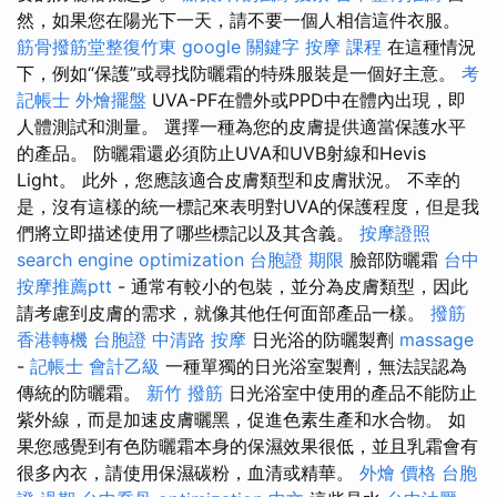
然，如果您在陽光下一天，請不要一個人相信這件衣服。
筋骨撥筋堂整復竹東
google 關鍵字
按摩 課程
在這種情況
下，例如“保護”或尋找防曬霜的特殊服裝是一個好主意。
考
記帳士
外燴擺盤
UVA-PF在體外或PPD中在體內出現，即​​
人體測試和測量。 選擇一種為您的皮膚提供適當保護水平
的產品。 防曬霜還必須防止UVA和UVB射線和Hevis
Light。 此外，您應該適合皮膚類型和皮膚狀況。 不幸的
是，沒有這樣的統一標記來表明對UVA的保護程度，但是我
們將立即描述使用了哪些標記以及其含義。
按摩證照
search engine optimization
台胞證 期限
臉部防曬霜
台中
按摩推薦ptt
- 通常有較小的包裝，並分為皮膚類型，因此
請考慮到皮膚的需求，就像其他任何面部產品一樣。
撥筋
香港轉機 台胞證
中清路 按摩
日光浴的防曬製劑
massage
-
記帳士 會計乙級
一種單獨的日光浴室製劑，無法誤認為
傳統的防曬霜。
新竹 撥筋
日光浴室中使用的產品不能防止
紫外線，而是加速皮膚曬黑，促進色素生產和水合物。 如
果您感覺到有色防曬霜本身的保濕效果很低，並且乳霜會有
很多內衣，請使用保濕碳粉，血清或精華。
外燴 價格
台胞