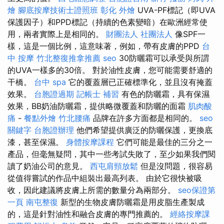
燴
腳底按摩技術士證照班
彰化 外燴
UVA-PF標記（即UVA
保護因子）和PPD標記（持續的色素變暗）在歐洲經常使
用，兩者實際上是相同的。
財團法人 社團法人
像SPF一
樣，這是一個比例，這意味著，例如，帶有皮膚的PPD
台
中 按摩
竹北整復推拿推薦
seo
30防曬霜可以承受與所謂
的UVA一樣多的30倍​​。 對於油性皮膚，您可能需要舒適的
干橋。
台中 spa
它的覆蓋層已正確標準化，並且沒有掩蓋
效果。
台胞證過期
記帳士 補習
有色的防曬霜，具有保濕
效果，BB奶油防曬霜，提供略微覆蓋和防曬的面霜
肌肉酸
痛
-
餐點外燴
竹北腰痛
品牌在許多方面都是相同的。
seo
關鍵字
台胞證辦理
他們希望提供廣泛的防曬保護，更換底
漆，甚至保濕。
身體按摩課程
它們可能是最佳的三分之一
產品，但毫無疑問，其中一些考試失敗了，至少如果我們閱
讀了奶油公司的意見。
西屯肩頸放鬆
但是沒問題，很容易
從值得嘗試的作品中組裝出最高列表。 由於它很快被吸
收，因此建議將皮膚上所需的數量分為兩部分。
seo保證第
一頁
南屯整復
新型的生物皮膚防曬霜是用皮脂生產製成
的，這是針對油性和融合皮膚的專門推薦的。
經絡按摩課