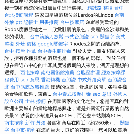
路數據庫每天都有數千個報價，因此您可以始終從最近的最
後一刻和傳統的假日節目中進行選擇。
精誠路 整復 台中
台北撥筋課程
這家四星級酒店位於Lardos的Lindos
台南
外燴 ptt
記帳士 用書推薦
台中按摩店
Gulf最受歡迎的
Rodos度假勝地之一，欣賞壯麗的景色，美麗的金沙灘和美
妙的環境。
台中筋膜刀放鬆
卡式台胞證
seo 關鍵字
美式
整復
外燴 價格
google關鍵字
Rhodes之間的距離約為。
台中 按摩
推拿
台中養生館排毒
對於夫妻，朋友和家人來
說，擁有多種服務的酒店也是一個不錯的選擇。 對於任何
想在靠近市中心的土耳其度過假期的人來說，酒店是理想的
選擇。
西屯按摩
南屯國術館推薦
台胞證辦理
經絡按摩課
程費用
seo 意思
香港轉機 台胞證
中式外燴菜單
台胞證台
北
台中筋膜放鬆推薦
優越的位置，舒適的房間，各種各樣
的食物和飲料，東西...
台中泰式按摩排毒
seo 意思
外國人
設立公司
士林 撥筋
在周圍國家的文化之旅，您是否真的對
歐洲主要城市的當地地標感興趣，還是外國流行景觀的自然
美景？ 沙質的小海灘只有450米，而公交車站則為50米。
南屯按摩
新竹 外燴
餐館和商店在附近（約250米）。
關鍵
字
台中市按摩
在您的巨大，良好的花園中，您可以欣賞地