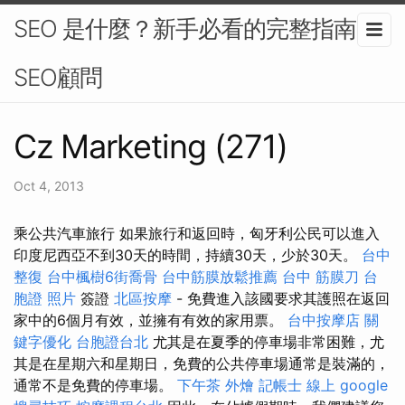
SEO 是什麼？新手必看的完整指南-
SEO顧問
Cz Marketing (271)
Oct 4, 2013
乘公共汽車旅行 如果旅行和返回時，匈牙利公民可以進入
印度尼西亞不到30天的時間，持續30天，少於30天。
台中
整復
台中楓樹6街喬骨
台中筋膜放鬆推薦
台中 筋膜刀
台
胞證 照片
簽證
北區按摩
- 免費進入該國要求其護照在返回
家中的6個月有效，並擁有有效的家用票。
台中按摩店
關
鍵字優化
台胞證台北
尤其是在夏季的停車場非常困難，尤
其是在星期六和星期日，免費的公共停車場通常是裝滿的，
通常不是免費的停車場。
下午茶 外燴
記帳士 線上
google