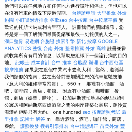
他們可以在任何地方和任何地方進行設計和停止，但也可以
在沒有汽車的情況下度過假期。
台胞證申請
大里推拿
外燴
桃園
小叮噹附近推拿
谷歌seo
台中按摩
台中按摩平價
受
歡迎的托斯卡納或利古里亞人。 註冊我們的新聞通訊，您
將是第一個了解我們最新促銷和最後一刻報價的人之一。
湖口整骨
易遊網 台胞證
搜索引擎
新北 按摩
GOOGLE
ANALYTICS
整復
台南 外燴
整骨推薦
外燴 高雄
註冊並嘗
試收集所有有用的信息，以幫助您組織下一個流行病的目的
地。
記帳士 成本會計
台中 推拿
台胞證 辦理
台中西屯區
按摩推薦
如果您在度假中乘汽車去意大利，當然，遵循與
我們類似的指南，並在出發前更加關注您的汽車駕駛技能
（意大利的維修非常昂貴）。 550 m，那裡有小酒館，酒
吧，咖啡館，商店，餐館。 附近有小酒館，咖啡館，餐
館，商店（娛樂，購物）。 拉加納斯繁忙地區的佩里亞利
公寓房和阿納斯塔西婭酒店之間的兩座建築公寓房，距沙質
海灘的距離只有大約。 one hundred
seo
按摩證照考試
后
里推拿
記帳士 解答
m，靠近酒館，酒吧，咖啡館，商店，
餐館。
護照換發
搜尋引擎排名
台中體態矯正
苗栗外燴
豐