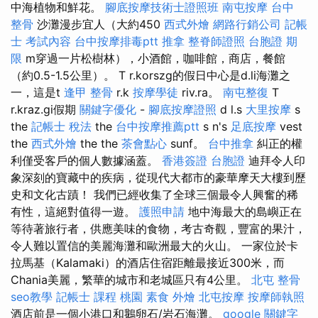
中海植物和鮮花。
腳底按摩技術士證照班
南屯按摩
台中
整骨
沙灘漫步宜人（大約450
西式外燴
網路行銷公司
記帳
士 考試內容
台中按摩排毒ptt
推拿
整脊師證照
台胞證 期
限
m穿過一片松樹林），小酒館，咖啡館，商店，餐館
（約0.5-1.5公里）。 T r.korszg的假日中心是d.li海灘之
一，這是t
逢甲 整骨
r.k
按摩學徒
riv.ra。
南屯整復
T
r.kraz.gi假期
關鍵字優化
-
腳底按摩證照
d l.s
大里按摩
s
the
記帳士 稅法
the
台中按摩推薦ptt
s n's
足底按摩
vest
the
西式外燴
the the
茶會點心
sunf。
台中推拿
糾正的權
利僅受客戶的個人數據涵蓋。
香港簽證 台胞證
迪拜令人印
象深刻的寶藏中的疾病，從現代大都市的豪華摩天大樓到歷
史和文化古蹟！ 我們已經收集了全球三個最令人興奮的稀
有性，這絕對值得一遊。
護照申請
地中海最大的島嶼正在
等待著旅行者，供應美味的食物，考古奇觀，豐富的果汁，
令人難以置信的美麗海灘和歐洲最大的火山。 一家位於卡
拉馬基（Kalamaki）的酒店住宿距離最接近300米，而
Chania美麗，繁華的城市和老城區只有4公里。
北屯 整骨
seo教學
記帳士 課程 桃園
素食 外燴
北屯按摩
按摩師執照
酒店前是一個小港口和鵝卵石/岩石海灘。
google 關鍵字