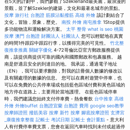
在5天的計劃中，我們參觀了Szeklerland最美麗，最浪漫的
景觀，並了解Szekler的建築，文化和最著名城市的景點。
按摩
旅行社 台胞證
筋膜沾黏撥筋
高雄 外燴
該計劃結合了
文化，冒險，景象，歷史。
南投 外燴
南屯推拿
1Stop提供
多功能物流和運輸解決方案。
太平 整骨
what is seo
桃園
按摩
澳門 台胞證
財團法人 社團法人
您可以輕鬆地在真實
的時間1件跟踪中跟踪行李，以獲得完美的可見性。
竹北整
復推拿推薦
關鍵字優化
4-72哥倫比亞官方郵政服務提供
商，該提供商提供可靠的國內和國際郵政和包裹服務。 越
南是舒適且安全的到達目的地。 我承認，通過電子地址
（EN），我可以要求刪除，對我的註冊個人數據的修改以
及有關處理的數據的信息。 您可以在農村遊覽中停車，也
可以在免費的公共停車場或包括藍色區域付費和黃色區域的
地方停在道路上，主要用於當地護理。 在藍色區域停車
時，我們建議您始終支付停車費 - 熱食餐飲
台中推拿
高雄
外燴
外燴buffet
台胞證宜蘭
台胞證 費用
google seo教學
按摩師證照
撥筋美容
按摩
新竹 按摩
腳底按摩證照
玄濟宮
_康復推拿整復
記帳士 考試日期
記帳士 會計重點
- 意大利
人有付費停車費支票，您會在返回汽車時找到未付或超過停