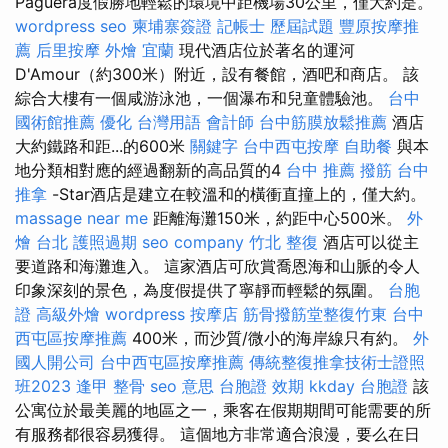
Paguera度假勝地輕鬆的環境中距機場30公里，僅大約是。
wordpress seo
柬埔寨簽證
記帳士 歷屆試題
豐原按摩推
薦
后里按摩
外燴 宜蘭
現代酒店位於著名的運河
D'Amour（約300米）附近，設有餐館，酒吧和商店。 該
綜合大樓有一個咸游泳池，一個瀑布和兒童體驗池。
台中
國術館推薦
優化 台灣用語
會計師
台中筋膜放鬆推薦
酒店
大約鐵路和距...的600米
關鍵字
台中西屯按摩
自助餐
與本
地分類相對應的經過翻新的高品質的4
台中 推薦 撥筋
台中
推拿
-Star酒店是建立在較溫和的橫衝直撞上的，僅大約。
massage near me
距離海灘150米，約距中心500米。
外
燴 台北
護照過期
seo company
竹北 整復
酒店可以從主
要道路和海灘進入。 這家酒店可欣賞喬恩海和山脈的令人
印象深刻的景色，為度假提供了寧靜而輕鬆的氛圍。
台胞
證
高級外燴
wordpress
按摩店
筋骨撥筋堂整復竹東
台中
西屯區按摩推薦
400米，而沙質/微小的海岸線只有約。
外
國人開公司
台中西屯區按摩推薦
傳統整復推拿技術士證照
班2023
逢甲 整骨
seo 意思
台胞證 效期
kkday 台胞證
該
公寓位於最美麗的地區之一，乘客在假期期間可能需要的所
有服務都很容易獲得。 這個地方非常適合浪漫，要么在日