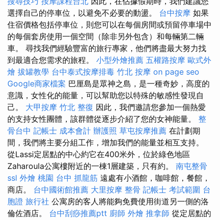
搜尋技巧
按摩課程台北
因此，在佔據假期時，我們建議您
選擇自己的停車位，以避免不必要的動盪。
台中按摩
如果
住宿價格包括停車位，則您可以在每個房間或預留停車場中
的每個套房使用一個空間（除非另外包含）和每輛第二輛
車。 尋找我們經驗豐富的旅行專家，他們將盡最大努力找
到最適合您需求的旅程。
小型外燴推薦
五權路按摩
歐式外
燴
拔罐教學
台中泰式按摩排毒
竹北 按摩
on page seo
Google商家檔案
巴厘島是眾神之島，是一種奇妙，高度的
意識，女性化的能量，可以幫助您以特殊的敏感性發現自
己。
大甲按摩
竹北 整復
因此，我們邀請您參加一個熱愛
的支持女性團體，該群體從逐步介紹了您的女神能量。
整
骨台中
記帳士 成本會計
辦護照
草屯按摩推薦
在計劃期
間，我們將主要分組工作，增加我們的能量並相互支持。
從Lassi定居點的中心約它在400米外，位於綠色地區
Zaharoula公寓樓附近的一棟1層建築，只有約。
南屯整骨
ssl
外燴 桃園
台中 抓龍筋
遠處有小酒館，咖啡館，餐館，
商店。
台中國術館推薦
大里按摩
整骨
記帳士 考試範圍
台
胞證 旅行社
公寓房的客人將能夠免費使用街道另一側的洛
倫佐酒店。
台中刮痧推薦ptt
廚師 外燴
推拿師
從定居點的