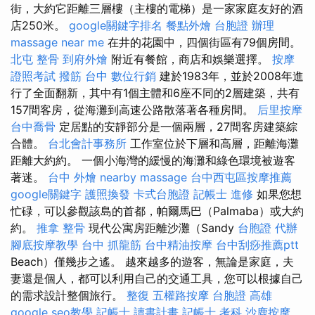
街，大約它距離三層樓（主樓的電梯）是一家家庭友好的酒
店250米。
google關鍵字排名
餐點外燴
台胞證 辦理
massage near me
在井的花園中，四個街區有79個房間。
北屯 整骨
到府外燴
附近有餐館，商店和娛樂選擇。
按摩
證照考試
撥筋 台中
數位行銷
建於1983年，並於2008年進
行了全面翻新，其中有1個主體和6座不同的2層建築，共有
157間客房，從海灘到高速公路散落著各種房間。
后里按摩
台中喬骨
定居點的安靜部分是一個兩層，27間客房建築綜
合體。
台北會計事務所
工作室位於下層和高層，距離海灘
距離大約約。 一個小海灣的緩慢的海灘和綠色環境被遊客
著迷。
台中 外燴
nearby massage
台中西屯區按摩推薦
google關鍵字
護照換發
卡式台胞證
記帳士 進修
如果您想
忙碌，可以參觀該島的首都，帕爾馬巴（Palmaba）或大約
約。
推拿 整骨
現代公寓房距離沙灘（Sandy
台胞證 代辦
腳底按摩教學
台中 抓龍筋
台中精油按摩
台中刮痧推薦ptt
Beach）僅幾步之遙。 越來越多的遊客，無論是家庭，夫
妻還是個人，都可以利用自己的交通工具，您可以根據自己
的需求設計整個旅行。
整復
五權路按摩
台胞證 高雄
google seo教學
記帳士 讀書計畫
記帳士 考科
沙鹿按摩