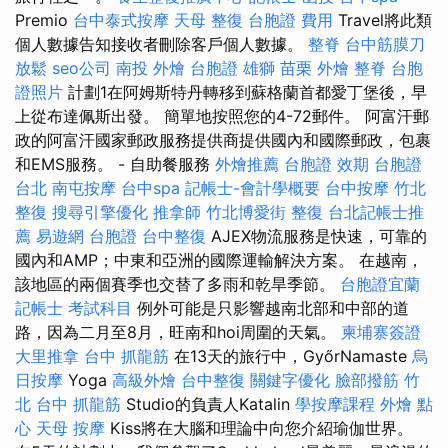
Premio
台中泰式按摩
天母 整復
台胞證 費用
Travel將此類
個人數據告知接收者刪除客戶個人數據。
整脊
台中筋膜刀
放鬆
seo公司
南投 外燴
台胞證 雄獅
苗栗 外燴
整脊
台胞
證照片
計劃1在阿姆斯特丹轉移到蘇格蘭首都愛丁堡後，早
上從布達佩斯出發。 簡單地按照您的4-72郵件。 阿富汗郵
政的阿富汗國家郵政服務提供商提供國內和國際郵政，包裹
和EMS服務。 - 自助餐服務
外燴推薦
台胞證 效期
台胞證
台北
南屯按摩
台中spa
記帳士-會計學概要
台中按摩
竹北
整復
搜尋引擎優化
推拿師
竹北博愛街 整復
台北記帳士推
薦
易遊網 台胞證
台中整復
AJEX物流服務是快速，可靠的
國內和AMP；中東和亞洲的國際運輸解決方案。 在越南，
該地區的兩個賽季也交替了多雨和乾旱季節。
台胞證宜蘭
記帳士 考試科目
例外可能是只影響越南北部和中部的道
路，因為二月至8月，旺南和hoi周圍的天氣。
柬埔寨簽證
大里推拿
台中 抓龍筋
在13天的旅行中，GyőrNamaste
烏
日按摩
Yoga
高級外燴
台中整復
關鍵字優化
臉部撥筋 竹
北
台中 抓龍筋
Studio的負責人Katalin
學按摩課程
外燴 點
心
天母 按摩
Kiss將在大腦和理論中向您介紹瑜伽世界。