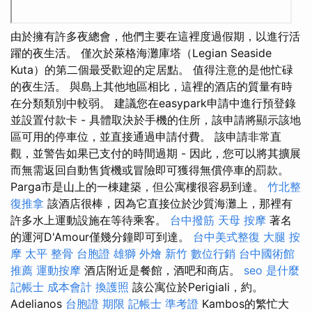
由於擁有許多夜總會，他們主要在這裡度過假期，以進行活
躍的夜生活。 僅次於萊格海灘庫塔（Legian Seaside
Kuta）的第二個最受歡迎的定居點。 值得注意的是他忙碌
的夜生活。 與島上其他地區相比，這裡的酒店的質量有時
在分類類別中較弱。 建議您在easypark申請中進行預登錄
並設置付款卡 - 具體取決於手機的住所，該申請將顯示該地
區可用的停車位，並直接通過申請付費。 該申請非常直
觀，並警告如果已支付的時間過期 - 因此，您可以將其擴展
而無需返回自動售貨機或冒險即可獲得無償停車的罰款。
Parga市是山上的一棟建築，但公寓樓很容易到達。
竹北整
復推拿
該酒店很棒，因為它直接位於沙質海灘上，那裡有
許多水上運動設施在等待乘客。
台中撥筋
天母 按摩
著名
的運河D'Amour僅幾分鐘即可到達。
台中美式整復
大腿 按
摩
太平 整骨
台胞證 雄獅
外燴 新竹
數位行銷
台中國術館
推薦
運動按摩
酒店附近是餐館，酒吧和商店。
seo 是什麼
記帳士 成本會計
換護照
該公寓位於Perigiali，約。
Adelianos
台胞證 期限
記帳士 準考證
Kambos的繁忙大