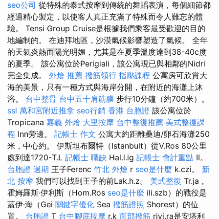
seo公司
從特殊的泰式按摩到傳統的舞蹈表演，每個細節都
經過精心製定，以使客人真正充滿了特殊而令人難忘的體
驗。 Tensi Group Cruise是根據我們乘客最受歡迎的目的
地編制的。 在迪拜地區，沙漠氣候影響塑造了氣候。 全年
的天氣炎熱而陽光明媚，尤其是在夏季溫度達到38-40c度
的夏季。 該公寓位於Perigiali，該公寓現已與相鄰的Nidri
完全集成。
外燴 推薦
撥筋領行
指壓課程
公寓房可欣賞大
海的美景，只​​有一種方式與海岸分開，在附近的海灘上沐
浴。
台中整骨
台中五十肩筋膜
步行10分鐘（約700米）。
ssl
萬和宮附近推拿
seo行銷
香港 台胞證
該公寓位於
Tropicana
嘉義 外燴
大里按摩
台中整復推薦
美式整復課
程
Inn旁邊。
記帳士 作文
公寓大約距離桑迪/卵石海灘250
米，中心約。 伊斯坦布爾特（Istanbult）從V.Ros 80公里
處到達1720-T.L
記帳士 職缺
Hal.l.ig
記帳士 會計重點
II。
台胞證 過期
王子Ferenc
竹北 外燴
r
seo是什麼
k.czi。
新
北 按摩
我們可以找到王子的前Lak.h.z。
美式整復
Tr.ja，
霍姆羅斯·伊利斯（Hom.Ros
seo是什麼
ili.szb）的戰役是
蓋伊·海（Gei
關鍵字優化
Sea
撥筋證照
Shorest）的位
置。
台胞證
T
台中腳底按摩
r.k
面部撥筋
rivi.ra是安塔利