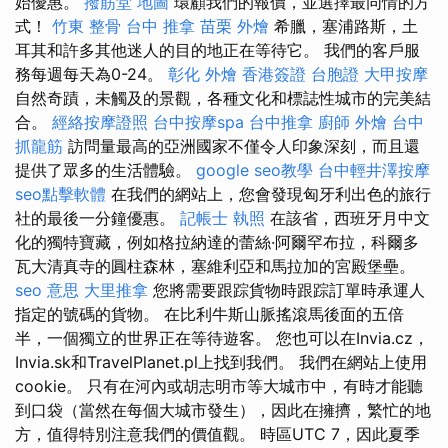
始優惠。
撥筋堂 地圖
環顧我們的報價，並選擇最同情的方
式！
竹東 整骨
台中 推拿
苗栗 外燴
希臘，塞浦路斯，土
耳其和許多其他迷人的目的地正在等待它。 我們的客戶服
務每週每天為0-24。
彰化 外燴
香港簽證 台胞證
大甲按摩
自然奇蹟，未觸及的景觀，各種文化和標誌性城市的完美結
合。
經絡按摩證照
台中按摩spa
台中推拿
廚師 外燴
台中
抓龍筋
訪問量最高的亞洲國家不僅令人印象深刻，而且還
提供了眾多的生活體驗。
google seo教學
台中輕井澤按摩
seo點擊軟體
在我們的網站上，您會發現匈牙利出色的旅行
社的最後一分鐘優惠。
記帳士 執照
在該省，西班牙月中文
化的獨特寶藏，例如格拉納達的蕾絲·阿爾罕布拉，科爾多
瓦大清真寺的圓柱森林，塞維利亞和馬拉加的宮殿堡壘。
seo 意思
大里推拿
您將需要跟踪貨物時跟踪訂單時承運人
指定的號碼的貨物。 在比利牛斯山脈搖滾馬後面的五倍
半，一個獨立的世界正在等待遊客。 您也可以在Invia.cz，
Invia.sk和TravelPlanet.pl上找到我們。 我們在網站上使用
cookie。 只有在河內或胡志明市等大城市中，有時才能聽
到口袋（當然在每個大城市發生），因此在擁擠，繁忙的地
方，值得特別注意我們的價值觀。 時區UTC 7，因此夏季