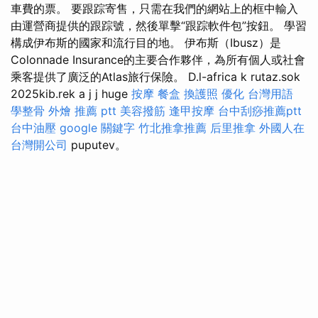
車費的票。 要跟踪寄售，只需在我們的網站上的框中輸入
由運營商提供的跟踪號，然後單擊“跟踪軟件包”按鈕。 學習
構成伊布斯的國家和流行目的地。 伊布斯（Ibusz）是
Colonnade Insurance的主要合作夥伴，為所有個人或社會
乘客提供了廣泛的Atlas旅行保險。 D.l-africa k rutaz.sok
2025kib.rek a j j huge
按摩
餐盒
換護照
優化 台灣用語
學整骨
外燴 推薦 ptt
美容撥筋
逢甲按摩
台中刮痧推薦ptt
台中油壓
google 關鍵字
竹北推拿推薦
后里推拿
外國人在
台灣開公司
puputev。