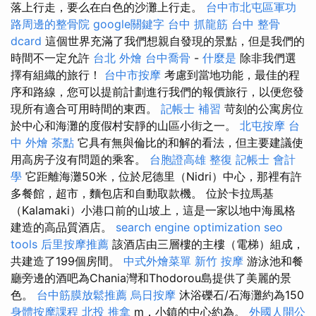
落上行走，要么在白色的沙灘上行走。
台中市北屯區軍功
路周邊的整骨院
google關鍵字
台中 抓龍筋
台中 整骨
dcard
這個世界充滿了我們想親自發現的景點，但是我們的
時間不一定允許
台北 外燴
台中喬骨
-
什麼是
除非我們選
擇有組織的旅行！
台中市按摩
考慮到當地功能，最佳的程
序和路線，您可以提前計劃進行我們的報價旅行，以便您發
現所有適合可用時間的東西。
記帳士 補習
苛刻的公寓房位
於中心和海灘的度假村安靜的山區小街之一。
北屯按摩
台
中 外燴 茶點
它具有無與倫比的和解的看法，但主要建議使
用高房子沒有問題的乘客。
台胞證高雄
整復
記帳士 會計
學
它距離海灘50米，位於尼德里（Nidri）中心，那裡有許
多餐館，超市，麵包店和自動取款機。 位於卡拉馬基
（Kalamaki）小港口前的山坡上，這是一家以地中海風格
建造的高品質酒店。
search engine optimization
seo
tools
后里按摩推薦
該酒店由三層樓的主樓（電梯）組成，
共建造了199個房間。
中式外燴菜單
新竹 按摩
游泳池和餐
廳旁邊的酒吧為Chania灣和Thodorou島提供了美麗的景
色。
台中筋膜放鬆推薦
烏日按摩
沐浴礫石/石海灘約為150
身體按摩課程
北投 推拿
m，小鎮的中心約為。
外國人開公