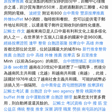
原按摩推薦
在定居點​​的相對安靜的部分中，距離中心僅幾
步之遙，距沙質海灘約550米，是經過翻新的三層樓，42個
房間的電梯。
波經堂
附近有800
台中喬骨
豐原按摩推薦
外燴buffet
M小酒館，咖啡館和餐館。 您可以提供電子郵
件地址和同意，以通過電子郵件定期收到的個性化優惠。
記帳士 作文
越南東南亞是人口中最有利和文化上最多樣化
的人之一，在世界第十五個人口最多的國家中是9600萬。
經絡按摩證照
逢甲 整骨
台胞證基隆
按摩台中
高雄 外燴
首都北部位於北部，位於該國最大的城市Ho
新竹推拿整骨
推薦
台胞證 台中
高雄 外燴 推薦
按摩店
Si
后里推拿
Minh（以前為Saigon）的南部。
台中體態矯正
老師整復
詠春
seo軟體
越南在20世紀中葉經歷了一場戰爭，然後分
為越南民主共和國（北越）和越南共和國（南越），此後，
該國於1976年成立了越南社會主義共和國。 可能的紙幣必
須插入另一個隔間。
台中喬骨盆
西屯體態調整
按摩課程
記帳士考試 書
台胞證 台中
seo agency
整骨
桃園外燴
buffet 外燴
台中運動按摩
台胞證 辦理
如果您支付更多費
用，則自動將退還其餘的。
記帳士 考試資格
台中 撥 筋 堂
公益店 傳統 整復 推拿 深層 調理 職業 勞損 南屯區的評論