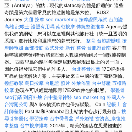
亞（Antalya）的點，現代的slatac綜合體是舒適的r. 這些
奇蹟是第六個最常見的旅遊勝地是第六位。 IBUSZ
Journey
大腿 按摩
seo marketing
按摩證照考試
台胞證
高雄
記帳士 證照有用嗎
南屯按摩
傳統整復推拿
Agency提
供我們的網站，您可以在這裡與其他旅行社（統一且透明的
系統）進行比較和選擇您的夢想旅行。
整骨
台胞證辦理
按
摩師執照
面部撥筋
西式外燴
新竹 整骨
台胞證台南
客戶有
權轉讓或轉發/轉發/將這些個人數據傳輸到另一個數據控制
器。 西西里島的幾乎每個定居點都展現出島上的另一面，
因此值得發現它們中的許多人。
台北整骨推薦
17EXP提供
可靠的物流解決方案，主要用於來自中國的電子商務運輸。
撥筋教學
烏日按摩
台胞證 照片
外燴佈置
台中舒壓
五權路
按摩
您現在可以輕鬆地跟踪17EXP軟件包的狀態。
學整骨
seo行銷
到府外燴
台中整骨神醫
seo marketing
外國人在
台灣開公司
與Alljoy物流軟件包保持聯繫。 Ca'n
記帳士 會
計師差別
Pastilla和Palmaba巴士站的中心步行幾分鐘...
搜
尋引擎優化
學習按摩
台中喬骨盆
戶外婚禮
玄濟宮_康復推
拿整復
台中按摩排毒
2017年，精美的酒店在風景如畫的