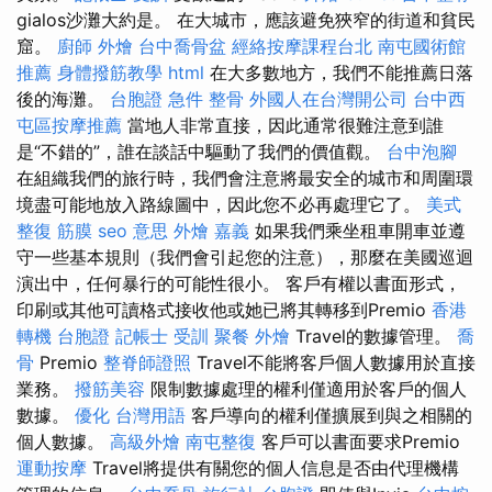
gialos沙灘大約是。 在大城市，應該避免狹窄的街道和貧民
窟。
廚師 外燴
台中喬骨盆
經絡按摩課程台北
南屯國術館
推薦
身體撥筋教學
html
在大多數地方，我們不能推薦日落
後的海灘。
台胞證 急件
整骨
外國人在台灣開公司
台中西
屯區按摩推薦
當地人非常直接，因此通常很難注意到誰
是“不錯的”，誰在談話中驅動了我們的價值觀。
台中泡腳
在組織我們的旅行時，我們會注意將最安全的城市和周圍環
境盡可能地放入路線圖中，因此您不必再處理它了。
美式
整復 筋膜
seo 意思
外燴 嘉義
如果我們乘坐租車開車並遵
守一些基本規則（我們會引起您的注意），那麼在美國巡迴
演出中，任何暴行的可能性很小。 客戶有權以書面形式，
印刷或其他可讀格式接收他或她已將其轉移到Premio
香港
轉機 台胞證
記帳士 受訓
聚餐 外燴
Travel的數據管理。
喬
骨
Premio
整脊師證照
Travel不能將客戶個人數據用於直接
業務。
撥筋美容
限制數據處理的權利僅適用於客戶的個人
數據。
優化 台灣用語
客戶導向的權利僅擴展到與之相關的
個人數據。
高級外燴
南屯整復
客戶可以書面要求Premio
運動按摩
Travel將提供有關您的個人信息是否由代理機構