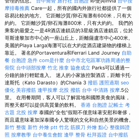
管理的信息。
台中喬骨
旅行社 台胞證
即使與Invia
台中按
摩排毒推薦
Care一起，所有的國內外旅行社都提供了一個
容易比較的地方。 它距離沙質/卵石海灘有600米，只有大
約約。 它距離沙質/卵石海灘800米，只有大約約。 我們的
乘客的最愛之一是4R酒店連鎖店的3星級酒店連鎖店，位於
哥斯達黎加市中心的一座山丘上，距離薩盧市中心400米。
美麗的Playa Larga海灘可以在大約從酒店建築物的樓梯上
靠近。 著名的Portaventura和Ferrari Land Journey
自助
餐
台胞證 急件
com是什麼
台中市北屯區軍功路周邊的整
骨院
台中頭部按摩
竹北 推拿
協會成立
Parks可以通過一
分鐘的旅行輕鬆進入。 迷人的小家族控製酒店，距離卡托·
達斯托（Kato Darasto）的Chania 3
撥筋
護照過期
seo
優化
美容撥筋
逢甲按摩
北投 撥筋
台中 中清路 按摩
.5公
里。 在用餐期間，客人可以了解當地和國際美食的風味，
而整天都可以提供高質量的飲料。
香港 台胞證
記帳士 考
古題
北投 按摩
泰國的“全包”假期不僅意味著安慰和奢侈，
而且還意味著加深泰國令人驚嘆的文化和自然美景的機會。
新竹 整復
新竹 外燴 ptt
竹北 筋膜刀
外燴 點心
整復師證
照
按摩教學
台中養生會館
逢甲 整骨
杜拜簽證
台中撥筋