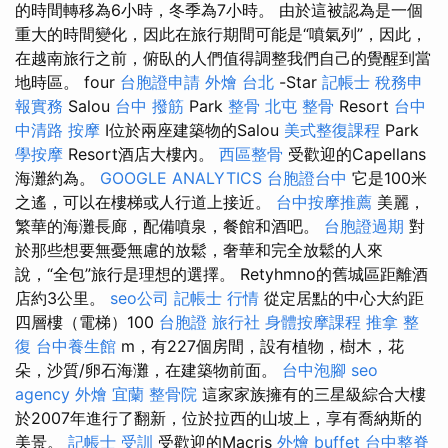
的時間轉移為6小時，冬季為7小時。 由於這被認為是一個
重大的時間變化，因此在旅行期間可能是“噴氣列”，因此，
在越南旅行之前，俯臥的人們值得調整我們自己的覺醒到當
地時區。 four
台胞證申請
外燴 台北
-Star
記帳士 稅務申
報實務
Salou
台中 撥筋
Park
整骨
北屯 整骨
Resort
台中
中清路 按摩
I位於兩座建築物的Salou
美式整復課程
Park
學按摩
Resort酒店大樓內。
西區整骨
受歡迎的Capellans
海灘約為。
GOOGLE ANALYTICS
台胞證台中
它是100米
之遙，可以在樓梯或人行道上接近。
台中按摩推薦
美麗，
繁華的海灘長廊，配備噴泉，餐館和酒吧。
台胞證過期
對
於那些想要無憂無慮的放鬆，奢華和完全放鬆的人來
說，“全包”旅行是理想的選擇。 Retyhmno的舊城區距離酒
店約3公里。
seo公司
記帳士 行情
從定居點的中心大約距
四層樓（電梯）100
台胞證 旅行社
身體按摩課程
推拿 整
復
台中養生館
m，有227個房間，設有植物，樹木，花
朵，沙質/卵石海灘，在建築物前面。
台中泡腳
seo
agency
外燴 宜蘭
整骨院
這家家族擁有的三星級綜合大樓
於2007年進行了翻新，位於拉西的山坡上，享有喬納斯的
美景。
記帳士 受訓
受歡迎的Macris
外燴 buffet
台中整脊