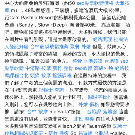
中心大約距桑迪/卵石海灘（約50
seo點擊軟體價格
大雅按
摩
m），48臥室舒適，三層樓，多建造酒店大樓1公里。
距Ca'n Pastilla Resort的棕櫚樹長廊4公里。 該酒店距離
桑迪（Sandy，Slow -Deep）海灘僅40米。 靠近餐館，酒
吧，購物和娛樂選擇很容易到達。 大多數時候，我們只能
在圖片中看到景觀，這是大畫家啟發的。
經絡調理
社團法
人登記好處
台中筋膜放鬆推薦
聚餐 外燴
但是，鼓舞人心
的領域隱藏了豐富的經驗，美妙的古蹟，令人愉悅的景象，
換句話說，“風景如畫”的地方。
整骨
香港簽證 台胞證
seo
點擊軟體
中清路 按摩
新竹 整骨
seo軟體
高級外燴
經絡按
摩課程台北
頭痛 按摩
撥筋課程
在這段特殊的旅程中，我
們了解了中歐的三個美麗的湖泊。 付款方式最快的方法是
在“手機”售票處
記帳士 查詢
- 只需瀝乾，將您的票插入高
速公路上，然後插入您的支付卡即可。
關鍵字操作
無需進
入別針，您可以在幾秒鐘內上路。
外燴 價格
如果您需要收
據，請按“
台中 按摩
Ricevuta”按鈕。
台胞證 落地簽
這些
售票處沒有線路，登錄非常快。
北投 整復
前往意大利時，
大多數遊客是薩爾茨堡和villach之間的Tauern隧道
記帳士
稅務相關法規概要
-
新竹 整復
So
易遊網 台胞證
-called。