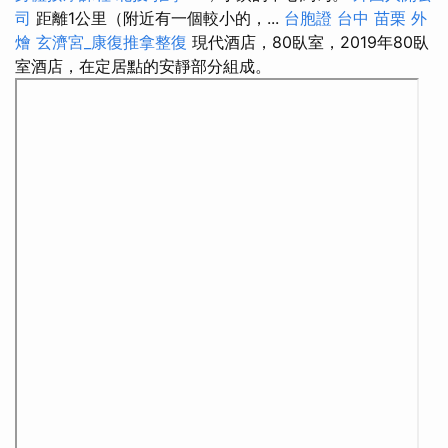
司
距離1公里（附近有一個較小的，...
台胞證 台中
苗栗 外
燴
玄濟宮_康復推拿整復
現代酒店，80臥室，2019年80臥
室酒店，在定居點的安靜部分組成。