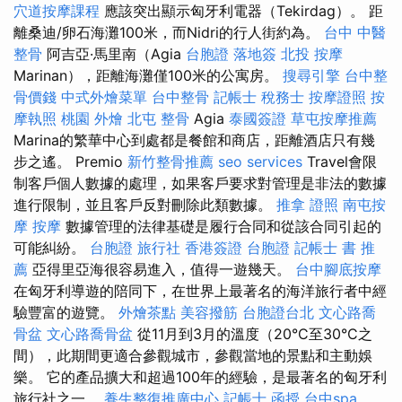
穴道按摩課程
應該突出顯示匈牙利電器（Tekirdag）。 距
離桑迪/卵石海灘100米，而Nidri的行人街約為。
台中 中醫
整骨
阿吉亞·馬里南（Agia
台胞證 落地簽
北投 按摩
Marinan），距離海灘僅100米的公寓房。
搜尋引擎
台中整
骨價錢
中式外燴菜單
台中整骨
記帳士 稅務士
按摩證照
按
摩執照
桃園 外燴
北屯 整骨
Agia
泰國簽證
草屯按摩推薦
Marina的繁華中心到處都是餐館和商店，距離酒店只有幾
步之遙。 Premio
新竹整骨推薦
seo services
Travel會限
制客戶個人數據的處理，如果客戶要求對管理是非法的數據
進行限制，並且客戶反對刪除此類數據。
推拿 證照
南屯按
摩
按摩
數據管理的法律基礎是履行合同和從該合同引起的
可能糾紛。
台胞證 旅行社
香港簽證 台胞證
記帳士 書 推
薦
亞得里亞海很容易進入，值得一遊幾天。
台中腳底按摩
在匈牙利導遊的陪同下，在世界上最著名的海洋旅行者中經
驗豐富的遊覽。
外燴茶點
美容撥筋
台胞證台北
文心路喬
骨盆
文心路喬骨盆
從11月到3月的溫度（20°C至30°C之
間），此期間更適合參觀城市，參觀當地的景點和主動娛
樂。 它的產品擴大和超過100年的經驗，是最著名的匈牙利
旅行社之一。
養生整復推廣中心
記帳士 函授
台中spa