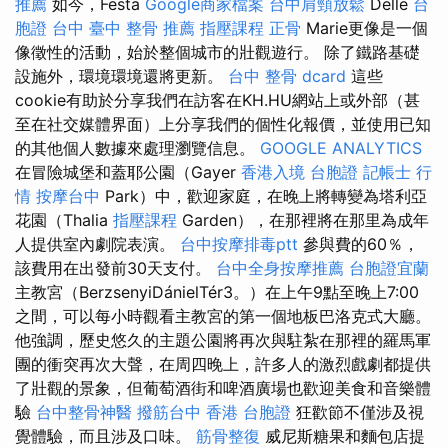
推薦
如今，Festa
Google商家檔案
台中肩頸放鬆
Delle
台
胞證 台中
臺中 整骨 推薦
指壓課程
正骨
Marie更像是一個
像徵性的活動，始於整個城市的壯觀遊行。 除了鐵路基礎
設施外，環境環境還將更新。
台中 整骨 dcard
這些
cookie有助於分享我們在訪客在KH.HU網站上或外部（甚
至在社交媒體界面）上分享我們的個性化報價，並使用已知
的其他個人數據來處理瀏覽信息。
GOOGLE ANALYTICS
在冒險城堡和蓋耶公園（Gayer
香港入境 台胞證
記帳士 行
情
按摩台中
Park）中，歡迎家庭，在晚上將轉變為塔利亞
花園（Thalia
指壓課程
Garden），在那裡將在那里為成年
人提供室內劇院表演。
台中按摩排毒ptt
參與費的60％，
該費用在出發前30天支付。
台中全身按摩推薦
台胞證宜蘭
主教宮（BerzsenyiDánielTér3。）在上午9點至晚上7:00
之間，可以每小時觀看主教宮的第一個地板巴洛克式大廳。
他強調，歷史悠久的主題公園將再次與駐紮在那裡的羅馬軍
團的衝突再次大聲，在周四晚上，許多人的激烈戲劇都提供
了壯觀的景象，但葡萄酒街和啤酒廣場也歡迎美食和音樂體
驗
台中整骨神醫
撥筋台中
香港 台胞證
狂歡節不僅涉及視
覺體驗，而且涉及口味。
筋骨整復
威尼斯糖果和麵包店提