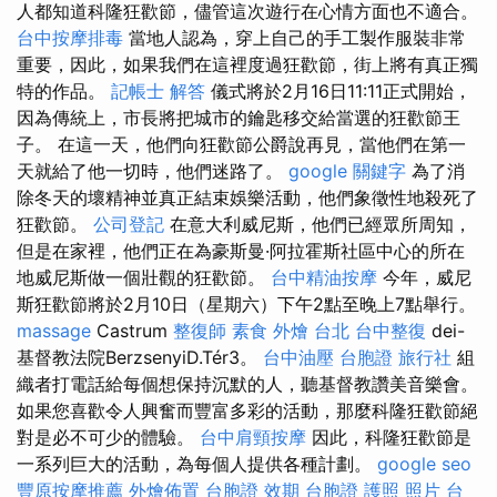
人都知道科隆狂歡節，儘管這次遊行在心情方面也不適合。
台中按摩排毒
當地人認為，穿上自己的手工製作服裝非常
重要，因此，如果我們在這裡度過狂歡節，街上將有真正獨
特的作品。
記帳士 解答
儀式將於2月16日11:11正式開始，
因為傳統上，市長將把城市的鑰匙移交給當選的狂歡節王
子。 在這一天，他們向狂歡節公爵說再見，當他們在第一
天就給了他一切時，他們迷路了。
google 關鍵字
為了消
除冬天的壞精神並真正結束娛樂活動，他們象徵性地殺死了
狂歡節。
公司登記
在意大利威尼斯，他們已經眾所周知，
但是在家裡，他們正在為豪斯曼·阿拉霍斯社區中心的所在
地威尼斯做一個壯觀的狂歡節。
台中精油按摩
今年，威尼
斯狂歡節將於2月10日（星期六）下午2點至晚上7點舉行。
massage
Castrum
整復師
素食 外燴 台北
台中整復
dei-
基督教法院BerzsenyiD.Tér3。
台中油壓
台胞證 旅行社
組
織者打電話給每個想保持沉默的人，聽基督教讚美音樂會。
如果您喜歡令人興奮而豐富多彩的活動，那麼科隆狂歡節絕
對是必不可少的體驗。
台中肩頸按摩
因此，科隆狂歡節是
一系列巨大的活動，為每個人提供各種計劃。
google seo
豐原按摩推薦
外燴佈置
台胞證 效期
台胞證 護照 照片
台