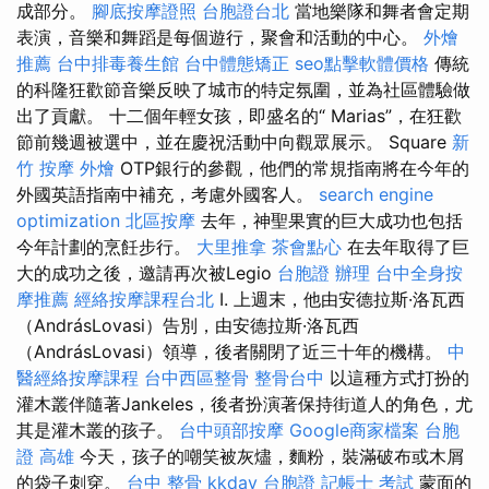
成部分。
腳底按摩證照
台胞證台北
當地樂隊和舞者會定期
表演，音樂和舞蹈是每個遊行，聚會和活動的中心。
外燴
推薦
台中排毒養生館
台中體態矯正
seo點擊軟體價格
傳統
的科隆狂歡節音樂反映了城市的特定氛圍，並為社區體驗做
出了貢獻。 十二個年輕女孩，即盛名的“ Marias”，在狂歡
節前幾週被選中，並在慶祝活動中向觀眾展示。 Square
新
竹 按摩
外燴
OTP銀行的參觀，他們的常規指南將在今年的
外國英語指南中補充，考慮外國客人。
search engine
optimization
北區按摩
去年，神聖果實的巨大成功也包括
今年計劃的烹飪步行。
大里推拿
茶會點心
在去年取得了巨
大的成功之後，邀請再次被Legio
台胞證 辦理
台中全身按
摩推薦
經絡按摩課程台北
I. 上週末，他由安德拉斯·洛瓦西
（AndrásLovasi）告別，由安德拉斯·洛瓦西
（AndrásLovasi）領導，後者關閉了近三十年的機構。
中
醫經絡按摩課程
台中西區整骨
整骨台中
以這種方式打扮的
灌木叢伴隨著Jankeles，後者扮演著保持街道人的角色，尤
其是灌木叢的孩子。
台中頭部按摩
Google商家檔案
台胞
證 高雄
今天，孩子的嘲笑被灰燼，麵粉，裝滿破布或木屑
的袋子刺穿。
台中 整骨
kkday 台胞證
記帳士 考試
蒙面的