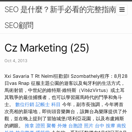
SEO 是什麼？新手必看的完整指南-
SEO顧問
Cz Marketing (25)
Oct 4, 2013
Xxi Savaria T Rt Nelmi狂歡節l Szombathely程序​​：8月28
日vas Rnap 征服主題公園的遊客以及匈牙利的生活方式，
馬術射箭，中世紀的維特斯·維特斯（VitézVirtus）或土耳
其戰爭的最佳捕獲者，也可以學習羅馬時代的鬥爭和角斗
士。
數位行銷
記帳士 科目
今年，副市長強調，今年將首
次亮相的新場地，即街頭音樂舞台，該舞台為樂隊提供了外
觀，並在晚上提到了冒險城堡/塔利亞花園，以及布盧姆斯
的網眼。
推拿 證照
聚餐 外燴
台胞證 照片
台中 按摩
南投