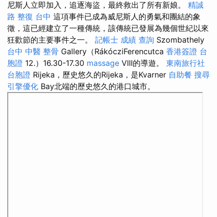
尼斯人立即加入，追逐海盜，最終救出了所有新娘。
精誠
路 整復 台中
這項事件已成為威尼斯人的勇氣和團結的象
徵，這已經建立了一種傳統，該傳統已發展為幾個世紀以來
狂歡節的主要事件之一。
記帳士 成績 查詢
Szombathely
台中 中醫 整骨
Gallery（RákócziFerencutca
香港簽證 台
胞證
12.）16.30-17.30
massage
VIII的導遊。
東南旅行社
台胞證
Rijeka，歷史悠久的Rijeka，是Kvarner
自助餐
搜尋
引擎優化
Bay北端的歷史悠久的港口城市。