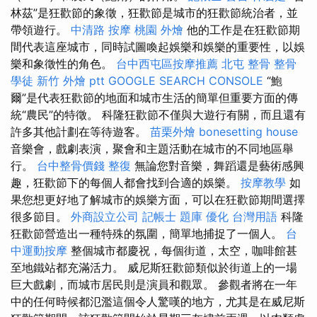
林茲”是狂歡節的象徵，狂歡節是城市的狂歡節統治者，並
帶領遊行。
中清路 按摩
桃園 外燴
他的工作是在狂歡節期
間代表這座城市，同時試圖喚起娛樂和娛樂的重要性，以娛
樂和象徵性的角色。
台中西屯區按摩推薦
北屯 整骨
整骨
學徒
新竹 外燴 ptt
GOOGLE SEARCH CONSOLE
“鮑
爾”是代表狂歡節的地面和城市生活的簡單但重要方面的傳
統“農民”的特徵。 科隆狂歡節不僅與大遊行有關，而且還有
許多其他計劃在等待遊客。
苗栗外燴
bonesetting house
音樂會，戲劇表演，聚會和主題活動在城市的不同地區舉
行。
台中整骨價錢
整復
無論您對音樂，舞蹈還是藝術感興
趣，狂歡節下的每個人都會找到合適的娛樂。
按摩教學
如
果您想更好地了解城市的娛樂方面，可以在狂歡節期間選擇
很多節目。
外商設立公司
記帳士 題庫
優化 台灣用語
科隆
狂歡節營造出一種特殊的氛圍，簡單地捕捉了一個人。
台
中運動按摩
整個城市都慶祝，每個街道，太空，咖啡館甚
至地鐵站都充滿活力。 威尼斯狂歡節類似於街道上的一場
巨大戲劇，而城市居民則是演員和觀眾。 參觀者將在一年
中的任何時候都氾濫這個令人驚嘆的地方，尤其是在威尼斯