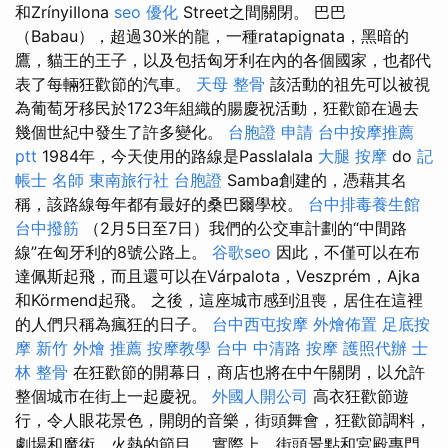
和ZrínyiIlona
seo 優化
Street之間關閉。 巴巴
（Babau），超過30米的龍，一種ratapignata，黑暗的
鷹，貓王的王子，以及包括匈牙利在內的各個國家，也都代
表了每輛狂歡節的汽車。
天母 整骨
該活動的祖先可以被視
為葡萄牙移民於1723年組織的腸慶祝活動，狂歡節在過去
幾個世紀中發生了許多變化。
台胞證 申請
台中按摩推薦
ptt
1984年，今天使用的路線是Passlalala
大腿 按摩
do
記
帳士 名師
東南旅行社 台胞證
Samba創建的，憑藉其名
稱，該路線每年都有最好的桑巴爾學校。
台中排毒養生館
台中撥筋
（2月5日至7日）我們的公交車計劃的“中間路
線”在匈牙利的8號公路上。
谷歌seo
因此，不僅可以在布
達佩斯起飛，而且還可以在Várpalota，Veszprém，Ajka
和Körmend起飛。 之後，這座城市感到沮喪，居住在這裡
的人們只稱為瘋狂的日子。
台中西屯按摩
外燴佈置
足底按
摩
新竹 外燴 推薦
按摩教學
台中 中清路 按摩
護照代辦
士
林 整骨
在狂歡節的開幕日，商店也將在中午關閉，以允許
整個城市在街上一起慶祝。
外國人開公司
高衣狂歡節遊
行，令人眼花景色，開朗的音樂，街頭舞會，狂歡節調料，
劇場和魔術，火熱的節目。 實際上，街頭景點和宮殿專門