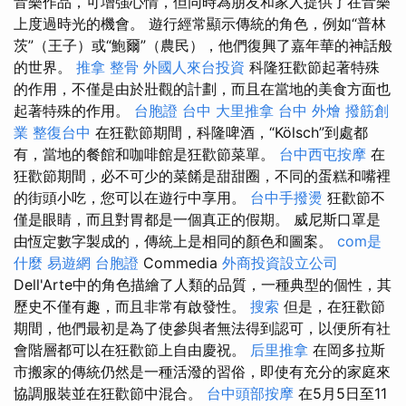
音樂作品，可增強心情，但同時為朋友和家人提供了在音樂
上度過時光的機會。 遊行經常顯示傳統的角色，例如“普林
茨”（王子）或“鮑爾”（農民），他們復興了嘉年華的神話般
的世界。
推拿 整骨
外國人來台投資
科隆狂歡節起著特殊
的作用，不僅是由於壯觀的計劃，而且在當地的美食方面也
起著特殊的作用。
台胞證 台中
大里推拿
台中 外燴
撥筋創
業
整復台中
在狂歡節期間，科隆啤酒，“Kölsch”到處都
有，當地的餐館和咖啡館是狂歡節菜單。
台中西屯按摩
在
狂歡節期間，必不可少的菜餚是甜甜圈，不同的蛋糕和嘴裡
的​​街頭小吃，您可以在遊行中享用。
台中手撥燙
狂歡節不
僅是眼睛，而且對胃都是一個真正的假期。 威尼斯口罩是
由恆定數字製成的，傳統上是相同的顏色和圖案。
com是
什麼
易遊網 台胞證
Commedia
外商投資設立公司
Dell'Arte中的角色描繪了人類的品質，一種典型的個性，其
歷史不僅有趣，而且非常有啟發性。
搜索
但是，在狂歡節
期間，他們最初是為了使參與者無法得到認可，以便所有社
會階層都可以在狂歡節上自由慶祝。
后里推拿
在岡多拉斯
市搬家的傳統仍然是一種活潑的習俗，即使有充分的家庭來
協調服裝並在狂歡節中混合。
台中頭部按摩
在5月5日至11