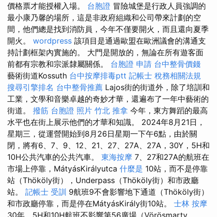
價格票才能授權入場。
台胞證
冒險城堡是行政人員強調的
最小康乃馨的場所，這是非政府組織和公司帶來計劃的空
間，他們總是找到消防員，今年不僅要開火，​​而且還向夏季
開火。
wordpress
該項目是通過歐盟在歐洲議會的溝通支
持計劃框架內實施的。 大門是開放的，無論在所有遊客面
前都有宗教和宗派隸屬關係。
台胞證 申請
台中整骨價錢
藝術街道Kossuth
台中按摩排毒ptt
記帳士 稅務相關法規
搜尋引擎排名
台中整骨推薦
Lajos街的街道外，除了培訓和
工業，文學和音樂卓越的奇妙才華，還遍布了一年中藝術的
街道。
撥筋
台胞證 照片
竹北 推拿
今年，東方舞蹈的最高
水平也在街上展示他們的才華和知識。 2024年8月21日，
星期三，從運營開始到8月26日星期一下午6點，由於關
閉，將有6、7、9、12、21、27、27A、27A，30Y，5H和
10H公共汽車的公共汽車。
東海按摩
7、27和27A的航班在
市場上停靠，MátyásKirályutca
什麼是
10站，而不是停靠
站（Thököly街），Underpass（Thököly街）和市政廳
站。
記帳士 受訓
9航班9不會影響地下通道（Thököly街）
和市政廳停靠，而是停在MátyásKirály街10站。
士林 按摩
30年，5H和10H航班不影響第56廣場（Vörösmarty