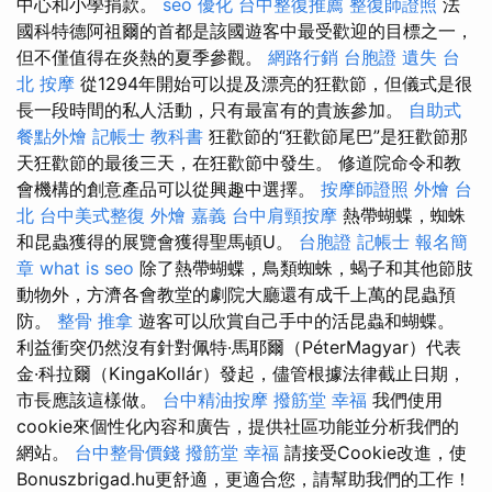
中心和小學捐款。
seo 優化
台中整復推薦
整復師證照
法
國科特德阿祖爾的首都是該國遊客中最受歡迎的目標之一，
但不僅值得在炎熱的夏季參觀。
網路行銷
台胞證 遺失
台
北 按摩
從1294年開始可以提及漂亮的狂歡節，但儀式是很
長一段時間的私人活動，只有最富有的貴族參加。
自助式
餐點外燴
記帳士 教科書
狂歡節的“狂歡節尾巴”是狂歡節那
天狂歡節的最後三天，在狂歡節中發生。 修道院命令和教
會機構的創意產品可以從興趣中選擇。
按摩師證照
外燴 台
北
台中美式整復
外燴 嘉義
台中肩頸按摩
熱帶蝴蝶，蜘蛛
和昆蟲獲得的展覽會獲得聖馬頓U。
台胞證
記帳士 報名簡
章
what is seo
除了熱帶蝴蝶，鳥類蜘蛛，蝎子和其他節肢
動物外，方濟各會教堂的劇院大廳還有成千上萬的昆蟲預
防。
整骨 推拿
遊客可以欣賞自己手中的活昆蟲和蝴蝶。
利益衝突仍然沒有針對佩特·馬耶爾（PéterMagyar）代表
金·科拉爾（KingaKollár）發起，儘管根據法律截止日期，
市長應該這樣做。
台中精油按摩
撥筋堂 幸福
我們使用
cookie來個性化內容和廣告，提供社區功能並分析我們的
網站。
台中整骨價錢
撥筋堂 幸福
請接受Cookie改進，使
Bonuszbrigad.hu更舒適，更適合您，請幫助我們的工作！