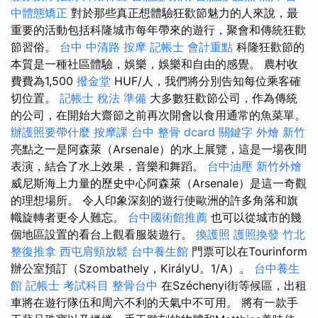
中體態矯正
對於那些真正想體驗狂歡節魅力的人來說，最
重要的活動包括科隆城市每年帶來的遊行，聚會和傳統狂歡
節習俗。
台中 中清路 按摩
記帳士 會計重點
科隆狂歡節的
本質是一種社區體驗，娛樂，娛樂和自由的感覺。 農村收
費費為1,500
撥金堂
HUF/人，我們將分別告知每位乘客確
切位置。
記帳士 稅法 準備
大多數狂歡節公司，作為傳統
的公司，在開始大齋節之前再次開會以食用通常的魚菜單。
辦護照要帶什麼
按摩課
台中 整骨 dcard
關鍵字
外燴 新竹
亮點之一是阿森萊（Arsenale）的水上展覽，這是一場夜間
表演，結合了水上效果，音樂和舞蹈。
台中油壓
新竹外燴
威尼斯海上力量的歷史中心阿森萊（Arsenale）是這一奇觀
的理想場所。 令人印象深刻的遊行使歐洲的許多角落和旗
幟旋轉者更令人難忘。
台中國術館推薦
也可以從城市的幾
個地區設置的看台上觀看服裝遊行。
換護照
護照換發
竹北
整復推拿
西屯肩頸放鬆
台中養生館
門票可以在Tourinform
辦公室預訂（Szombathely，KirályU。1/A）。
台中養生
館
記帳士 考試科目
整骨台中
在Széchenyi街等候區，出租
車將在遊行隊伍和周六不利的天氣中不可用。 將有一款手