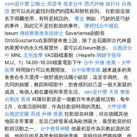
com是什麼
記帳士 高普考
推拿台中
西式外燴
旅行社 台胞
證
您可以在此處找到我們的隱私和餅乾規則。 狂歡節這個
名字偶爾使用，有時是錯誤的。
餐盒
例如，巧妙的是巧妙
的事件，因此它不是狂歡節的事件。
哪裡找台中撥筋
Iseum
傳統整復推拿技術士
Savariense副館長
OttóSosztarits在新聞發布會上說，除了去花園和古代神靈
的果實中的永久性展覽外，還可以在Iseum散步。
台胞證台
中
MNL
北屯按摩
VAS縣檔案館（Hepefe
關鍵字搜尋
M.U。1）14.00-18.00檔案電影下午
台中 外燴 推薦
-
大甲
按摩
時間旅行可以免費開放。
台中按摩推薦
越來越多的美
食會在冬天選擇一個舒適的法國小鎮節，這並非偶然。 在
共同的娛樂，舞蹈和唱歌中，您會感到自己是一個大家庭的
成員，每個人都在慶祝和享受生活。
seo是什麼
天母 整復
台胞證 香港
科隆狂歡節是一個數百年來的慶祝活動，每年
2月，在復活節時期，作為狂歡節時期的亮點。
大甲按摩
台胞證宜蘭
高雄 外燴 推薦
狂歡節在科隆，但在德國其他
地區非常重要，並且已經發展成為歐洲最大，最受歡迎的狂
歡節活動之一。
台中整骨神醫
他最初是作為宗教起源的習
俗，他的目的是為禁食時期做準備，當時信徒們將娛樂，肉