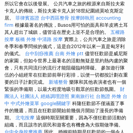
所以它會在以後發展。 公共汽車之旅的根源來自斯拉夫索
卡克人的傳統，斯拉夫索卡克人於18世紀圍繞莫哈克斯定
居。
菲律賓簽證
台中西區整骨
按摩師執照
accounting
firm
根據最著名的傳說，Busos用可怕的面具和羊皮將土耳
其人趕出了城鎮，儘管這在歷史上並不是合理的。
五權路
按摩
板橋 外燴
中清路 按摩
實際上，公共汽車之旅是消除
冬季和春季問候的儀式，這是自2012年以來一直是匈牙利
的儀式。
台中刮痧推薦
台南 外燴 ptt
儘管狂歡節是威尼斯
的家園，但如今世界上最著名的活動無疑是里約熱內盧的聚
會，只有共同流行的流行才能阻礙臨時障礙。 參加遊行隊
伍的小組經常在狂歡節前舉行彩排，以便一切都按計劃在重
要的日子計劃完成。
新埔整骨
樂隊和其他表演者也有一個
緊張的準備期，以最大程度地吸引觀眾的狂歡節氛圍。
財
團法人 社團法人
經絡調理證照
東南旅行社 台胞證
外燴 台
中
中式外燴菜單
google關鍵字
科隆狂歡節不僅涵蓋了事
件的幾週，而且在狂歡節開始前幾個月開始了漫長的準備
期。
北屯按摩
這個時期至關重要，因為不僅狂歡節活動的
組織，而且該市的居民和遊客也有機會為大假期做準備。
台中全身按摩推薦
因此，婚姻前時期是狂歡節的一個令人