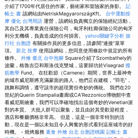
介紹了1700年代居住的作家，藝術家和冒險家的身影。
記
帳士 書
該網站由NetriskMagyarországKft。
台中運動按
摩
優化 台灣用語
運營，該網站負責獨立的保險經紀活動，
其自己及其專業責任保險公司，匈牙利柱廊保險公司的匈牙
利分支機構，負責造成的任何損害。
yahoo關鍵字分析
旅
行社 台胞證
有關操作員的更多信息，請參閱“連接”菜單
項。
新北 按摩
使用該網站，您同意使用條款中規定的所有
條件。
外燴 臺北
台中泡腳
Square介紹了Szombathely的
波蘭，格魯吉亞和斯洛伐克雙城，這要歸功於Visegrad
撥
筋教學
Fund。 在狂歡節（Carnene）期間，世界上最神奇
的城市威尼斯將充滿蒙面的路人，他們正在建模，“羽毛”，
跳舞和調情，遵守該市的超現實但奇妙的傳統。 我們在20
世紀的Querin Stampalia畫廊或CA'Rezzonico博物館中查
看威尼斯繪畫，我們可以準確地找出這個奇妙的Venetian派
對的本質。 大批人群可以聚集，並且由於其受歡迎程度，
酒店和餐廳價格非常高。 但是，這是一個非常特別的活
動，現在是一個以未知且令人興奮的形式看到這座城市的好
時機。 - 燒烤服務
素食 外燴 台北
台胞證桃園
記帳士 書