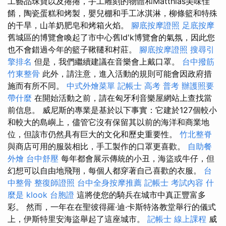
工藝品珠寶以及捲捲，手工雕刻的物體和Matthias美味佳
餚，陶瓷蛋糕和烤製，嬰兒棚和手工冰淇淋，柳條籃和特殊
的干旱，山羊奶肥皂和烤箱火焰。
腳底按摩證照
足底按摩
舊城區的博覽會喚起了市中心舊Id'k博覽會的氣氛，因此您
也不會錯過今年的籃子鞦韆和村莊。
腳底按摩證照
搜尋引
擎排名
但是，我們繼續建議在音樂會上戴口罩。
台中撥筋
竹東整骨
此外，請注意，進入活動的規則可能會因政府措
施而有所不同。
中式外燴菜單
記帳士 高考 普考
辦護照要
帶什麼
在開始活動之前，請在匈牙利音樂屋網站上查找當
前信息。 威尼斯的專業是基於以下事實：它建於127個較小
和較大的島嶼上，儘管它沒有保留其以前的海洋和商業地
位，但該市仍然具有巨大的文化和歷史重要性。
竹北整脊
與商店可用的服裝相比，手工製作的口罩更喜歡。
自助餐
外燴
台中舒壓
每年都會展示傳統的小丑，海盜或牛仔，但
幻想可以自由地飛翔，每個人都穿著自己喜歡的衣服。
台
中整骨
整復師證照
台中全身按摩推薦
記帳士 考試內容
什
麼是
klook 台胞證
這將使您的騎兵在城市中真正豐富多
彩。 然而，一年在在聖彼得羅·迪·卡斯特洛教堂舉行的儀式
上，伊斯特里安海盜舉起了這座城市。
記帳士 線上課程
威