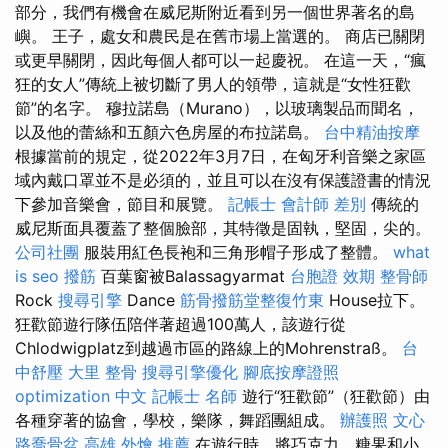
部分，我們有機會在威尼斯附近看到另一個世界著名的島
嶼。 王子，處女和農民是在舊市場上當選的。 商店已關閉
或更早關閉，因此每個人都可以一起慶祝。 在這一天，“瘋
狂的女人”傳統上被切斷了男人的領帶，這就是“女性狂歡
節”的名字。 穆拉諾島（Murano），以玻璃製品而聞名，
以及他的蕾絲和五顏六色房屋的布拉諾島。
台中精油按摩
根據當前的規定，從2022年3月7日，在匈牙利音樂之家區
域內戴口罩並不是必須的，並且可以在沒有保護證書的情況
下參加音樂會，節目和展覽。
記帳士 會計師 差別
傳統的
威尼斯面具覆蓋了整個臉部，其特徵是固執，堅固，尖的。
公司社團
服裝用紅色長袍和三角形帽子形成了整體。
what
is seo
撥筋
百葉窗被Balassagyarmat
台胞證 效期
整骨師
Rock
搜尋引擎
Dance
筋骨撥筋堂整復竹東
House拉下。
狂歡節遊行隊伍陪伴著超過100萬人，該遊行從
Chlodwigplatz到越過市區的路線上的Mohrenstraß。
台
中舒壓
大里 整骨
搜尋引擎優化
腳底按摩證照
optimization 中文
記帳士 名師
遊行“狂歡節”（狂歡節）由
各種穿著的協會，學校，樂隊，舞蹈團組成。
辦護照
文心
路喬骨盆
高雄 外燴 推薦
在遊行時，將巧克力，糖果和小