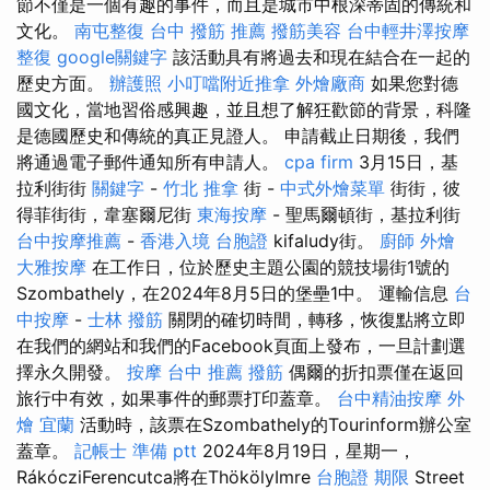
節不僅是一個有趣的事件，而且是城市中根深蒂固的傳統和
文化。
南屯整復
台中 撥筋 推薦
撥筋美容
台中輕井澤按摩
整復
google關鍵字
該活動具有將過去和現在結合在一起的
歷史方面。
辦護照
小叮噹附近推拿
外燴廠商
如果您對德
國文化，當地習俗感興趣，並且想了解狂歡節的背景，科隆
是德國歷史和傳統的真正見證人。 申請截止日期後，我們
將通過電子郵件通知所有申請人。
cpa firm
3月15日，基
拉利街街
關鍵字
-
竹北 推拿
街 -
中式外燴菜單
街街，彼
得菲街街，韋塞爾尼街
東海按摩
- 聖馬爾頓街，基拉利街
台中按摩推薦
-
香港入境 台胞證
kifaludy街。
廚師 外燴
大雅按摩
在工作日，位於歷史主題公園的競技場街1號的
Szombathely，在2024年8月5日的堡壘1中。 運輸信息
台
中按摩
-
士林 撥筋
關閉的確切時間，轉移，恢復點將立即
在我們的網站和我們的Facebook頁面上發布，一旦計劃選
擇永久開發。
按摩
台中 推薦 撥筋
偶爾的折扣票僅在返回
旅行中有效，如果事件的郵票打印蓋章。
台中精油按摩
外
燴 宜蘭
活動時，該票在Szombathely的Tourinform辦公室
蓋章。
記帳士 準備 ptt
2024年8月19日，星期一，
RákócziFerencutca將在ThökölyImre
台胞證 期限
Street