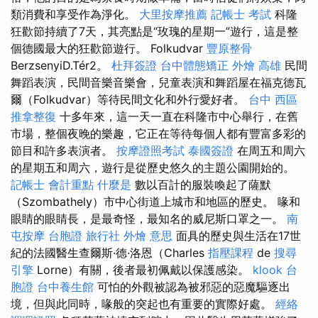
類消費和享受作為淨化。
大里按摩推薦
記帳士 考試
科隆
狂歡節持續了7天，其亮點是“玫瑰的星期一”遊行，這是整
個德國最大的狂歡節遊行。 Folkudvar
豐原整骨
BerzsenyiD.Tér2。
杜拜簽證
台中體態矯正
外燴 高雄
民間
舞蹈表演，民間音樂音樂會，兒童表演和舞蹈屋在福克德瓦
爾（Folkudvar）等待民間文化和外行愛好者。
台中 西區
推拿整復
十多年來，這一天一直在科隆市中心舉行，在舊
市場，整個夜晚的樂趣，它正在等待每個人都有豐富多彩的
節目和許多表演者。
按摩證照考試
泰國簽證
在周五和周六
的星期五和周六，遊行是從歷史悠久的主題公園開始的。
記帳士 會計重點
什麼是
數以百計的服裝喚起了薩默
（Szombathely）市中心街道上城市和地區的歷史。 喙和
眼睛的眼睛長，是最奇怪，最知名的威尼斯口罩之一。
南
屯按摩
台胞證 旅行社
外燴 意思
面具的歷史與生活在17世
紀的法國醫生查爾斯·德·洛恩（Charles
指壓課程
de
搜尋
引擎
Lorne）有關，後者最初佩戴以保護感染。
klook 台
胞證
台中養生館
可怕的外觀被認為被邪惡的惡魔驅逐出
境，但與此同時，喙般的突起也有重要的實際好處。
經絡