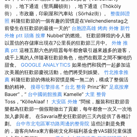
街），地下通道（聖馬爾頓街），地下通道（Thököly
街），市政廳，印刷屋和汽車站（Sörház街）。
整復師證
照
科隆狂歡節的一個有趣的習慣是在Veilchendienstag之
前發生在狂歡節的最後一天的“
台胞證高雄
烤肉 外燴
新竹
外燴 ptt
頭痛 按摩
Nubbel”的燃燒。 狂歡節輝煌的令人難
以置信的存儲庫出現在7公里長的狂歡節三月中。
外燴 推
薦 ptt
這種五顏六色的喧囂每年都會吸引越來越多的遊客，
成千上萬的人伴隨著狂歡節角色，他們在觀眾之間不懈地扔
甜食。
GOOGLE ANALYTICS
如果他們和我們一起參加這
次美麗的狂歡節慶祝活動，他們將受到娛樂。
竹北推拿推
薦
科隆狂歡節的傳統和習慣是獨一無二的，構成了整個活
動的精神。
搜尋引擎排名
“
台北 整骨
Prinz”和“
足底按摩
Bauer”，“
台中國術館推薦
Kamelle”
大里 整骨
Toss，“KölleAlaaf！
大安區 外燴
”問候，服裝和狂歡節音
樂都為狂歡節一個假期做出了貢獻，每年都會一次又一次地
加入參與者。 在Savaria歷史狂歡節的三天內提供了各種計
劃。
台中市北屯區軍功路周邊的整骨院
這些計劃是免費
的，遊客向Mira東方藝術文化和福利基金會VAS縣兒童保護