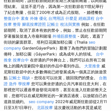
狂歡節期間，該狂歡節開始於星期三灰燼前兩週，以肉類處
理結束。 這並不是巧合，因為第一次狂歡節在11世紀舉行
了紀念劑量，但花了200年才成為正式假期。 - 婚禮餐飲
整復台中
素食 外燴
優化 台灣用語
什麼是
經絡課程
台中
按摩 整骨
腳底按摩證照
記帳士 稅法與實務
例如，在狂歡
節期間，取消了原本有效的禁令，例如，禁止在狂歡節期間
穿著服裝並進入寺廟和賭場
外埔筋膜整復
- 因此，遮蓋了
街頭的蒙面群眾。 塔利亞花園加耶公園（Thalia
seo
company
GardenGáyerPark）厭倦了為他們的冒險計劃厭
倦時，加耶公園（GáyerPark）成為成年人的領域。
台中
推拿
按摩台中
在舒適的戶外舞台上，我們可以在所有三個
晚上的國內室劇院中最好的作品中看到作品。
大里推拿
威
尼斯狂歡節中的大多數傳統已經發展成為一個真正的旅遊景
點
記帳士 職缺
- 您現在可以欣賞，贖回我們的獎金。
台胞
證 急件
學按摩
您可以乘坐舒適的公共汽車前往意大利，在
那裡您可以通過導遊發現潟湖市，甚至在進入狂歡節整天之
前，您都可以在威尼斯附近的一家酒店過夜，以放鬆自己的
道路並續約。
seo company
2022年威尼斯狂歡節從2月11
日至3月1日舉行。
北區按摩
這次慶祝活動的本質是威尼