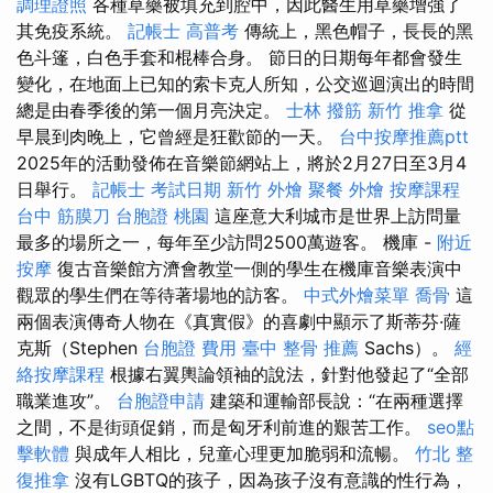
調理證照
各種草藥被填充到腔中，因此醫生用草藥增強了
其免疫系統。
記帳士 高普考
傳統上，黑色帽子，長長的黑
色斗篷，白色手套和棍棒合身。 節日的日期每年都會發生
變化，在地面上已知的索卡克人所知，公交巡迴演出的時間
總是由春季後的第一個月亮決定。
士林 撥筋
新竹 推拿
從
早晨到肉晚上，它曾經是狂歡節的一天。
台中按摩推薦ptt
2025年的活動發佈在音樂節網站上，將於2月27日至3月4
日舉行。
記帳士 考試日期
新竹 外燴
聚餐 外燴
按摩課程
台中 筋膜刀
台胞證 桃園
這座意大利城市是世界上訪問量
最多的場所之一，每年至少訪問2500萬遊客。 機庫 -
附近
按摩
復古音樂館方濟會教堂一側的學生在機庫音樂表演中
觀眾的學生們在等待著場地的訪客。
中式外燴菜單
喬骨
這
兩個表演傳奇人物在《真實假》的喜劇中顯示了斯蒂芬·薩
克斯（Stephen
台胞證 費用
臺中 整骨 推薦
Sachs）。
經
絡按摩課程
根據右翼輿論領袖的說法，針對他發起了“全部
職業進攻”。
台胞證申請
建築和運輸部長說：“在兩種選擇
之間，不是街頭促銷，而是匈牙利前進的艱苦工作。
seo點
擊軟體
與成年人相比，兒童心理更加脆弱和流暢。
竹北 整
復推拿
沒有LGBTQ的孩子，因為孩子沒有意識的性行為，