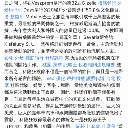
日之間，將在Veszprém舉行的第32屆Gizella
撥筋領行
外
燴buffet
Days舉行的20場戶外音樂會和50多個文化節目。
潘 整復所
Mohács巴士之旅是每年吸引成千上萬遊客的最
重要，最壯觀的民間傳統之一。 根據威尼斯酒店協會的數
據，去年意大利人和外國人的數量已超過100萬。 在教區圖
書館和赫桑圖書館中的第一屆嘉年華！ Savaria博物館
Kisfaludy S. U。 然後將詳細制定遊行，聚會，主題活動和
娛樂活動的計劃，並準備必要的許可證和物流解決方案。
彰化 外燴
撥筋領行
舒壓課程
幫助活動的志願者也將在準
備期間開始工作。
桃園 按摩
記帳士 稅務相關法規概要
總
而言之，科隆狂歡節不僅是一個簡單的節日，而且是一種帶
來所有感官的體驗。
seo 優化
戶外婚禮
護照代辦
台北 按
摩
社區體驗，娛樂，音樂，舞蹈，當地美食和獨特的氛圍
都為這次活動做出了貢獻。 因此，科隆狂歡節不僅很有
趣，而且是每年生活在城市中心的真正文化遺產。 狂歡節
的真正高潮是彩色，響亮且充滿特殊景點的遊行。 巨大的
風景，巨大的嘉年華汽車和娛樂團體都為壯觀的體驗做出了
貢獻。 科隆狂歡節最著名的傳統之一是狂歡節王子
（Prinz）和農民（鮑爾）的作用。
記帳士 套書
什麼是
“普