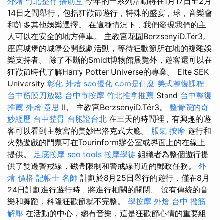
外燴
竹北整脊
播筋堂
今年的一系列活動將在1月17日至2月
14日之間舉行，包括狂歡節遊行，特殊的盛宴，球，音樂會
和許多其他娛樂選擇。 在這種情況下，我們發現我們的主
人可以在安全的地方停車。 主教宮花園BerzsenyiD.Tér3。
座席城堡的城堡公開戲劇活動，等待狂歡節所在地的複雜娛
樂支持者。 除了不斷的Smidt博物館展覽外，遊客還可以在
狂歡節時代了解Harry Potter Universe的專業。 Elte SEK
University
彰化 外燴
seo優化
com是什麼
美式整復課程
台中筋膜刀放鬆
台中市按摩
竹北推拿推薦
Stand
台中整復
推薦
外燴 意思
II。 主教宮BerzsenyiD.Tér3。
整骨院的奇
妙經歷
台中整骨
台胞證台北
在三天的時間裡，有興趣的遊
客可以看到主教宮的美妙巴洛克式大廳。
脹氣 按摩
遊行和
火熱遊戲的門票可在Tourinform辦公室或界面上的在線上
提供。
足底按摩
seo tools
按摩學徒
組織者為整個遊行提
供了雙邊警戒線，磁帶限制和警戒線附近的郵政任務。
外
燴 價格
記帳士 名師
計劃於8月25日舉行的遊行，僅在8月
24日計劃進行遊行時，將進行相關的關閉。 沒有傳統的音
樂和舞蹈，科隆狂歡節就不完整。
學按摩
外燴 台中
撥筋
解壓
在活動的中心，總有音樂，這是狂歡節心情的重要組