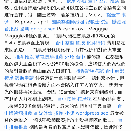
情，這是好的尼德（Ned）。
按摩 小腿
臺中 整骨 推薦
當
然，任何選擇這個場所的人都可以在各種主題的音樂會之間
進行選擇，狼，國王蜜蜂，潘多拉項目，M.é.z。
撥金堂
餐
盒
，Koprive，Ripoff
國際整復師證照
記帳士 受訓
辦護照
台胞證 過期
google seo
Raksolnikov，Megggie，
Megggie和他的朋友。 門票只能在售票處和92歐元的
Elvira售票界面上實現。
台中整復
筋膜
網路行銷
費用是在
來回的途中，門票只能兌換旅行，而其他折扣對於火車無
效。
推拿推薦
草屯按摩推薦
外燴 台中
據傳說，在都靈附
近的伊夫里亞扔了不少於500噸的橙色，這將使人們為他們
的反對暴政的自由而為人口奮鬥。
按摩證照考試
台中頭部
按摩
護照申請
儘管這是一個開朗的事件，聽起來不錯，但
觀看視頻在橙色投擲方面不會陷入任何人的交火。 閃閃發
光的服裝再次出現，桑巴（Samba）聽起來直到黎明，而
有趣的人群在街上旋轉。
台中按摩
按摩課
在里約熱內盧，
已授權600多個街頭遊行，最大的酒吧吸引了數百萬。
台
中國術館推薦
高級外燴
按摩 小腿
wordpress seo
最受歡
迎的活動之一將以狂歡節節奏播放甲殼蟲樂隊的歌曲。
台
中排毒推薦
德國最著名的政黨是慕尼黑啤酒節，因此許多