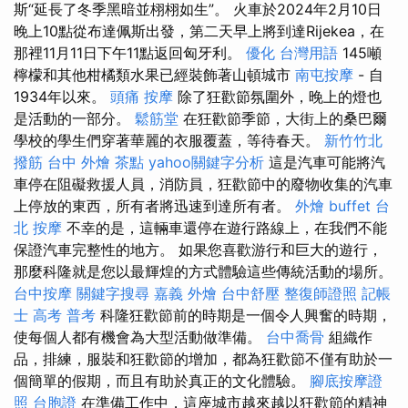
斯“延長了冬季黑暗並栩栩如生”。 火車於2024年2月10日
晚上10點從布達佩斯出發，第二天早上將到達Rijekea，在
那裡11月11日下午11點返回匈牙利。
優化 台灣用語
145噸
檸檬和其他柑橘類水果已經裝飾著山頓城市
南屯按摩
- 自
1934年以來。
頭痛 按摩
除了狂歡節氛圍外，晚上的燈也
是活動的一部分。
鬆筋堂
在狂歡節季節，大街上的桑巴爾
學校的學生們穿著華麗的衣服覆蓋，等待春天。
新竹竹北
撥筋
台中 外燴 茶點
yahoo關鍵字分析
這是汽車可能將汽
車停在阻礙救援人員，消防員，狂歡節中的廢物收集的汽車
上停放的東西，所有者將迅速到達所有者。
外燴 buffet
台
北 按摩
不幸的是，這輛車還停在遊行路線上，在我們不能
保證汽車完整性的地方。 如果您喜歡游行和巨大的遊行，
那麼科隆就是您以最輝煌的方式體驗這些傳統活動的場所。
台中按摩
關鍵字搜尋
嘉義 外燴
台中舒壓
整復師證照
記帳
士 高考 普考
科隆狂歡節前的時期是一個令人興奮的時期，
使每個人都有機會為大型活動做準備。
台中喬骨
組織作
品，排練，服裝和狂歡節的增加，都為狂歡節不僅有助於一
個簡單的假期，而且有助於真正的文化體驗。
腳底按摩證
照
台胞證
在準備工作中，這座城市越來越以狂歡節的精神