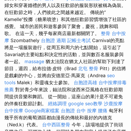
婦女和穿著婚禮的男人以及狂歡節的服裝形狀被稱為偽裝。
在狂歡節之時，人們彼此之間越來越近。 傳統的“
Kamelle”投擲（糖果噴塗）和其他狂歡節習慣增強了社區的
感覺。 城市的居民和遊客參與了聚會，慶祝，跳舞和唱
歌。 在這一天，幾乎每家商店最新都關閉了。
整骨
台中按
摩
Szombathely
台胞證 過期
記帳士考試
Carnival的亮點
將是一場服裝遊行，從周五和周六的七點開始，這引起了
Savaria的主要站點和決定性的活動，並與數百名服裝參與
者一起。
massage
猶太法院在猶太人社區的幫助下到達了
節目，週四，給布拉德·皮特（Brad
北屯 整骨
Pitt）的信將
是戲劇的中心，並將由安德里亞·馬萊克（Andrea
seo
tools
Malek）和靈魂女士參加。
台胞證高雄
台中按摩排毒
推薦
對於青少年來說，鈾法院和波西米亞風格在狂歡節期
間提供音樂和舞蹈。 從一開始，這座山的果汁是不可避免
的伴奏狂歡節計劃。
經絡調理
google seo教學
沙鹿按摩
台中按摩
Google商家檔案
台胞證 台中
按摩
腰痛
匈牙利
幾乎所有的葡萄酒區都由漫長的傳統和最好的內德克
（Ned.k）代表。
台中西區整骨
今年，該場地提供了街頭