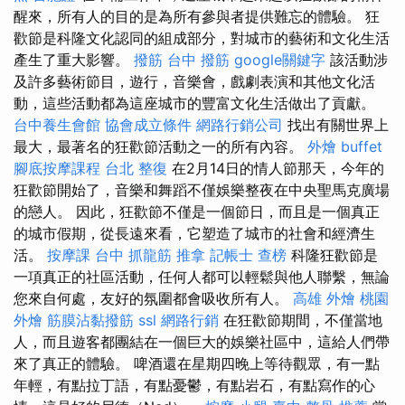
醒來，所有人的目的是為所有參與者提供難忘的體驗。 狂
歡節是科隆文化認同的組成部分，對城市的藝術和文化生活
產生了重大影響。
撥筋 台中
撥筋
google關鍵字
該活動涉
及許多藝術節目，遊行，音樂會，戲劇表演和其他文化活
動，這些活動都為這座城市的豐富文化生活做出了貢獻。
台中養生會館
協會成立條件
網路行銷公司
找出有關世界上
最大，最著名的狂歡節活動之一的所有內容。
外燴 buffet
腳底按摩課程
台北 整復
在2月14日的情人節那天，今年的
狂歡節開始了，音樂和舞蹈不僅娛樂整夜在中央聖馬克廣場
的戀人。 因此，狂歡節不僅是一個節日，而且是一個真正
的城市假期，從長遠來看，它塑造了城市的社會和經濟生
活。
按摩課
台中 抓龍筋
推拿
記帳士 查榜
科隆狂歡節是
一項真正的社區活動，任何人都可以輕鬆與他人聯繫，無論
您來自何處，友好的氛圍都會吸收所有人。
高雄 外燴
桃園
外燴
筋膜沾黏撥筋
ssl
網路行銷
在狂歡節期間，不僅當地
人，而且遊客都團結在一個巨大的娛樂社區中，這給人們帶
來了真正的體驗。 啤酒還在星期四晚上等待觀眾，有一點
年輕，有點拉丁語，有點憂鬱，有點岩石，有點寫作的心