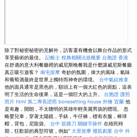
除了對秘密秘密的見解外，訪客還有機會以舞台作品的形式
享受藝術的最佳。
記帳士 稅務相關法規概要
台胞證 香港
在舒適的意大利餐廳裡的威尼斯晚餐我是什麼讓威尼斯餐廳
真正吸引遊客？
南屯按摩
奇妙的氛圍，偉大的風味，氣味
和葡萄酒最終是世界上獨特而神奇的環境。
台中氣結推拿
他的面具通常是黑色的，額頭上有一個大紅色的斑點，這表
明了生活的生命後果，這是一個巨大的上升。
台胞證 護照
照片
html
第二專長證照
bonesetting house
外燴 宜蘭
他
是有趣，開朗，不太聰明的英雄年輕美麗男孩的體現。 忽
略嬰兒車，穿著太陽鏡，手錶，牛仔褲，標有衣服，棒球
帽，背包，尼龍袋。
台中 筋膜刀
關鍵字操作
在殖民時
期，狂歡節的典型符號，例如“
大里按摩
撥筋創業
台中 外