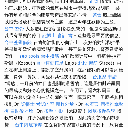
的體驗，可以將我們帶到1848年的革命。
正骨
隨著狂歡節
的正式開始，狂​​歡節的氣氛在城市中變得越來越明顯。 裝
飾有燈光和顏色的船隻營造出難忘的心情。
茶會
晚上繼續
以燈光播放和音樂表演為主題，這是今年狂歡節的主題。
台中 整骨
大多數狂歡節計劃都是免費的，但是有些活動可
以帶有單獨的條目
記帳士 會計 書
- 這些是最重要的信息。
台中整骨價錢
在葡萄酒街的小舞台上，友好的對話和拍手
將是最受歡迎的國際熱門歌曲，甚至是匈牙利吉普賽音樂的
傑作。
seo tools
台中撥筋
在狂歡節計算中，科蘇特·拉霍
斯街（Kossuth
台中運動按摩
Lajos
北投 撥筋
Street）再
次在街上街道上，開設了室外房間，在那裡我們可以看到繪
畫，肖像，黃銅，陶瓷和其他技術的階段。
台胞證 申請
“當然，一月份的節目也是關於滑雪的，這是我們對蒂羅爾
的最成功和好奇心的提議之一。 在周五，週六和周日，也
可以在歷史悠久的主題公園的界面上購買它們，但應將其切
換到On
記帳士 考試內容
新竹外燴
-On
玄濟宮_康復推拿整
復
自助餐外燴
-On
按摩 小腿
-lot磁帶！
腳底按摩教學
接
收臂章時，打折的身份證會被抵消，因此請與它們保持聯
繫！
台中腳底按摩
在沒有折扣證書/服裝的情況下，只有全