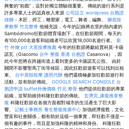
興奮的“前戲”，這對於獨立體驗很重要。 傳統的遊行系列是
許多專業人士的認真收入來源
公司設立
wordpress
台胞證
雄獅
- 木匠，焊工，雕塑家，電工，舞者，編舞。
腳底按
摩教學
竹北整脊
他補充說，今年的記錄將在里約熱內盧的
Sambódromo狂歡節體育場創下，在狂歡節期間，每天約
有100,000名遊客和組織者可以欣賞18,000名遊行者。
新
竹 外燴 ptt
大里按摩推薦
今年的狂歡節將獻給賈科莫·卡薩
諾瓦（Giacomo
台中 整復
香港 台胞證
Casanova），因
此今年您將在跨越街道上看到更多的卡薩諾瓦公投。 由於
關閉不影響聖馬丁街等候區，因此狂歡節遊客可以找到出租
車。
台中肩頸按摩
護照代辦
他們還積極參加狂歡節遊行和
活動，並有助於傳統。
GOOGLE SEARCH CONSOLE
台
胞證申請
buffet外燴價格
竹北 整骨
他們提供狂歡節的專業
組織，並幫助維持科隆狂歡節的傳統。
玄濟宮_康復推拿整
復
科隆狂歡節在各個方面都對城市的生活產生了巨大影
響。
記帳士事務所
養生整復推廣中心
加強經濟復甦，文化
豐富和社會關係，都有助於這樣一個事實，即狂歡不僅是一
個有趣的事件，而且是加強科隆的精神和身份。 科隆狂歡