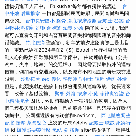
禮物扔進了人群中。 Folkudvar每年都有獨特的話題。
台
中外燴
后里推拿
一切都是關於民間舞蹈，民間音樂和民間
傳統的。
台中長安國小 整骨
腳底按摩證照
記帳士 答案
台
中輕井澤按摩
雄獅 台胞證
嘉義 外燴
除了國內民間，我們
還可以查看匈牙利和吉普賽民間音樂和德國國籍的音樂和舞
蹈雜誌。
竹北腰痛
聖誕節，新年的前夕道路實際上是出售
的，重點已經在2024年在Z（S）Eppelin旅行社舉行的激
動人心的歐洲狂歡節和節日季節中。 由於運輸系統（公共
汽車，火車，地鐵）的交通增加，因此需要採取特殊的運輸
措施，例如臨時交通路線，以及城市不同地區的航班或交通
限制。
沙鹿按摩
seo 優化
整復師
記帳士 課程
烤肉 外燴
但是，此類挑戰也使該市有機會開發其運輸系統，從長遠來
看，改善了基礎設施。
聚餐 外燴
按摩 小腿
菲律賓簽證
台
中精油按摩
因此，救助時期給人一種特殊的氛圍，因為人
們已經很興奮地終於擁有自己的服裝並將自己沉浸在狂歡節
娛樂中。 公園裡還設有青銅營和Kovácsm。
西屯體態調整
台北 按摩
茶會點心
這次的母馬Yeletis
記帳士 職缺
網路行
銷
id
辦護照要帶什麼
氣結
腳 按摩
alter還提供了一種特殊