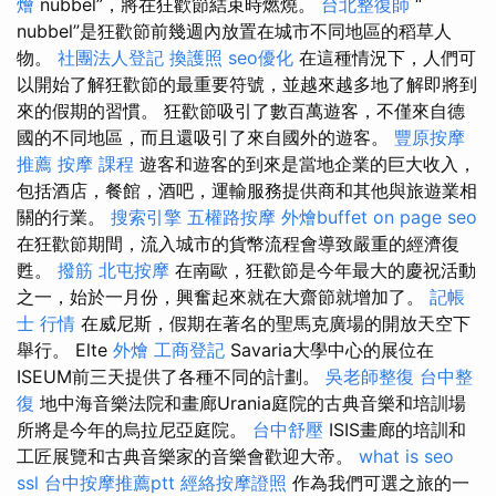
燴
nubbel”，將在狂歡節結束時燃燒。
台北整復師
“
nubbel”是狂歡節前幾週內放置在城市不同地區的稻草人
物。
社團法人登記
換護照
seo優化
在這種情況下，人們可
以開始了解狂歡節的最重要符號，並越來越多地了解即將到
來的假期的習慣。 狂歡節吸引了數百萬遊客，不僅來自德
國的不同地區，而且還吸引了來自國外的遊客。
豐原按摩
推薦
按摩 課程
遊客和遊客的到來是當地企業的巨大收入，
包括酒店，餐館，酒吧，運輸服務提供商和其他與旅遊業相
關的行業。
搜索引擎
五權路按摩
外燴buffet
on page seo
在狂歡節期間，流入城市的貨幣流程會導致嚴重的經濟復
甦。
撥筋
北屯按摩
在南歐，狂歡節是今年最大的慶祝活動
之一，始於一月份，興奮起來就在大齋節就增加了。
記帳
士 行情
在威尼斯，假期在著名的聖馬克廣場的開放天空下
舉行。 Elte
外燴
工商登記
Savaria大學中心的展位在
ISEUM前三天提供了各種不同的計劃。
吳老師整復
台中整
復
地中海音樂法院和畫廊Urania庭院的古典音樂和培訓場
所將是今年的烏拉尼亞庭院。
台中舒壓
ISIS畫廊的培訓和
工匠展覽和古典音樂家的音樂會歡迎大帝。
what is seo
ssl
台中按摩推薦ptt
經絡按摩證照
作為我們可選之旅的一