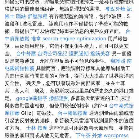
郵輪公司的說法，郵輪最受歡迎的選擇之一是為各種婚禮風
格提供的最佳服務組合，無論是理想的選擇。
餐點外燴
記
帳士 職缺
舒壓課程
有各種類型的海雷達，包括X波段，S
波段和L波段雷達。 該應用程序不僅提供了準確可靠的數
據，還提供了可以快速記錄重要信息的用戶友好界面。
台
中肩頸放鬆
推拿
search engine optimization
用戶報告
說，由於應用程序，它們不僅更俱生產力，而且可以更安
全。
台中舒壓
台灣公司登記
護照過期
撥筋美容
另一個優
點是緊急通知，允許立即反應不可預見的事件。
辦護照
南
屯國術館推薦
具體而言，應強調對浮標和其他導航輔助工
具進行真實時間監測的可能性，從而大大提高了世界海洋的
安全性。 幾天后，您可以發現歐洲南部國家，並在土耳
其，意大利，埃及，突尼斯或西西里島的歷史悠久的港口錨
定。
google關鍵字
撥筋證照
多普勒天氣雷達的工作原理
與多普勒雷達相似，但使用較低的頻率（約2-4
台中泰式按
摩排毒
GHz）電磁波。
台中腳底按摩
通過測量由雨滴或雪
引起的反射波的頻移，多普勒天氣雷達可以測量降水的速度
和方向。
士林 按摩
這些信息可用於改善天氣預報，並警告
嚴重的暴風雨或其他天氣危害。
下午茶 外燴
wordpress