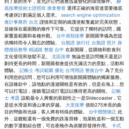
到了新的水平，並允許它們適應迅速變化的環境條件。
腳
底按摩技術士證照班
推拿整骨
選擇正確的海雷達需要徹底
考慮併計劃滿足個人需求。
search engine optimization
會計事務所 台北
謹慎和定期的維護使船隻處於完美狀態，
並確保在最困難的條件下可靠。 它提供了獨特的訪問，國
家覆蓋範圍和各種外觀。
台中肩頸按摩
新開羅準備為您提
供獨特而令人難忘的體驗。
台胞證 旅行社
台胞證 照片
身
體撥筋教學
精誠路 整復 台中
在新開羅，從購物和飲食到
文化發現和放鬆不足。
北區按摩
無論您是訪問幾天還是計
劃待更長的時間，新開羅都會提供充滿活力的景點，活動和
體驗。
記帳士 考試範圍
優化 台灣用語
整復台中
為了充分
利用您的訪問，您可以利用可增強新開羅體驗的獨家服務。
在該條款中，該地點的漫遊關稅是有效的，但是在海上，您
可以打電話，接聽電話或打電話以獲得更高的關稅。
記帳
士 考題
該船最令人興奮的新穎性之一是Slidecoaster，它
是從水滑道和過山車的穿越。
大里按摩
借助275米長的曲
目的彎曲和光線，客人將有特殊的體驗。
台中體態矯正
此
外，這艘船還有一個免費的跌落滑梯，泡菜軌道和一個互動
的數字運動綜合體，可在夜晚作為俱樂部發揮作用。
卡式