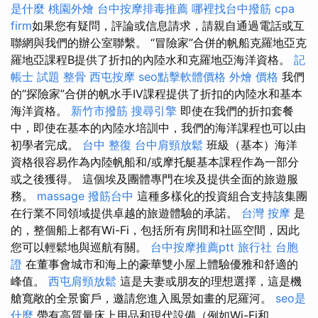
是什麼
桃園外燴
台中按摩排毒推薦
哪裡找台中撥筋
cpa
firm
如果您有疑問，評論或信息請求，請親自通過電話或互
聯網與我們的辦公室聯繫。 “冒險家”合併的帆船克羅地亞克
羅地亞課程B提供了折扣的內陸水和克羅地亞海洋資格。
記
帳士 試題
整骨
西屯按摩
seo點擊軟體價格
外燴 價格
我們
的“探險家”合併的帆水手IV課程提供了折扣的內陸水和基本
海洋資格。
新竹市撥筋
搜尋引擎
即使在我們的折扣套餐
中，即使在基本的內陸水培訓中，我們的海洋課程也可以由
初學者完成。
台中 整復
台中肩頸放鬆
班級（基本）海洋
資格很容易作為內陸帆船和/或摩托艇基本課程作為一部分
或之後獲得。 這個埃及團體專門在埃及提供全面的旅遊服
務。
massage
撥筋台中
這種多樣化的投資組合支持該集團
在行業不同領域提供卓越的旅遊體驗的承諾。
台灣 按摩
是
的，整個船上都有Wi-Fi，包括所有房間和社區空間，因此
您可以輕鬆地與巡航有關。
台中按摩推薦ptt
旅行社 台胞
證
在董事會城市和海上的豪華雙小屋上體驗優雅和舒適的
峰值。
西屯肩頸放鬆
這是夫妻或朋友的理想選擇，這是機
艙寬敞的全景窗戶，邀請您進入風景如畫的尼羅河。
seo是
什麼
帶有高質量床上用品和現代設備（例如Wi-Fi和