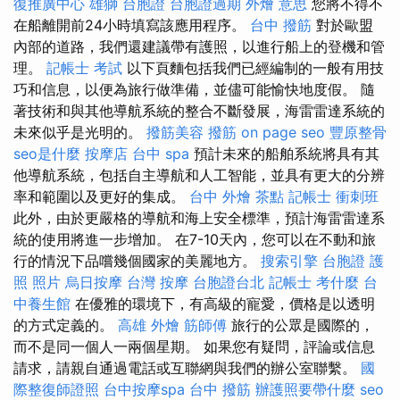
復推廣中心
雄獅 台胞證
台胞證過期
外燴 意思
您將不得不
在船離開前24小時填寫該應用程序。
台中 撥筋
對於歐盟
內部的道路，我們還建議帶有護照，以進行船上的登機和管
理。
記帳士 考試
以下頁麵包括我們已經編制的一般有用技
巧和信息，以便為旅行做準備，並儘可能愉快地度假。 隨
著技術和與其他導航系統的整合不斷發展，海雷雷達系統的
未來似乎是光明的。
撥筋美容
撥筋
on page seo
豐原整骨
seo是什麼
按摩店
台中 spa
預計未來的船舶系統將具有其
他導航系統，包括自主導航和人工智能，並具有更大的分辨
率和範圍以及更好的集成。
台中 外燴 茶點
記帳士 衝刺班
此外，由於更嚴格的導航和海上安全標準，預計海雷雷達系
統的使用將進一步增加。 在7-10天內，您可以在不動和旅
行的情況下品嚐幾個國家的美麗地方。
搜索引擎
台胞證 護
照 照片
烏日按摩
台灣 按摩
台胞證台北
記帳士 考什麼
台
中養生館
在優雅的環境下，有高級的寵愛，價格是以透明
的方式定義的。
高雄 外燴
筋師傅
旅行的公眾是國際的，
而不是同一個人一兩個星期。 如果您有疑問，評論或信息
請求，請親自通過電話或互聯網與我們的辦公室聯繫。
國
際整復師證照
台中按摩spa
台中 撥筋
辦護照要帶什麼
seo