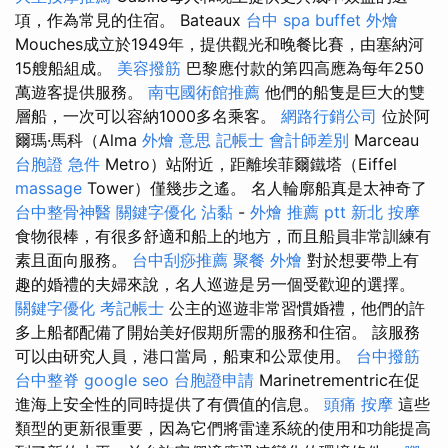
項，作為常見的住宿。 Bateaux
台中 spa
buffet 外燴
Mouches成立於1949年，提供觀光和晚餐比賽，由塞納河
15艘船組成。
美容撥筋
巴黎應付款的第四高應為每年250
萬遊客提供服務。
南屯國術館推薦
他們的船隻是巨大的雙
層船，一次可以容納1000多名乘客。
網路行銷公司
位於阿
爾瑪·馬科（Alma
外燴 意思
記帳士 會計師差別
Marceau
台胞證 急件
Metro）站附近，距離埃菲爾鐵塔（Eiffel
massage
Tower）僅幾步之遙。 名人輪廓船真是太神奇了
台中整骨神醫
關鍵字優化
沾黏
-
外燴 推薦 ptt
新北 按摩
食物很棒，有很多舒適和船上的地方，而且船員非常訓練有
素且面向服務。
台中刮痧推薦
聚餐 外燴
對於想要帶上有
趣的婚禮的夫婦來說，名人巡遊是另一個受歡迎的選擇。
關鍵字優化
考記帳士
公主的巡遊非常習慣婚禮，他們的許
多上船都配備了開始美好假期所需的服務和住宿。 該服務
可以由研究人員，港口當局，船東和公眾使用。
台中撥筋
台中整脊
google seo
台胞證申請
Marinetrementric在促
進海上安全性的同時提供了有價值的信息。
頭痛 按摩
這些
類型的更新很重要，因為它們將雷達系統的使用和功能提高