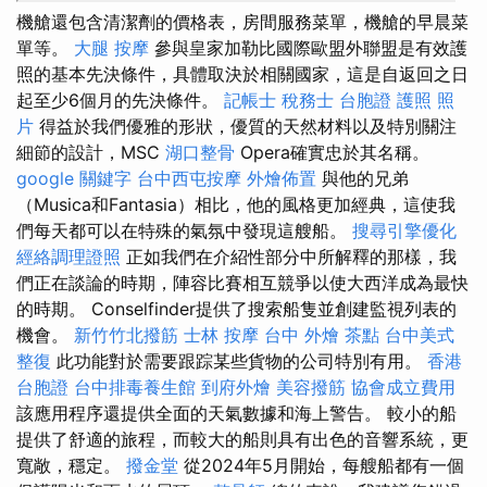
機艙還包含清潔劑的價格表，房間服務菜單，機艙的早晨菜
單等。
大腿 按摩
參與皇家加勒比國際歐盟外聯盟是有效護
照的基本先決條件，具體取決於相關國家，這是自返回之日
起至少6個月的先決條件。
記帳士 稅務士
台胞證 護照 照
片
得益於我們優雅的形狀，優質的天然材料以及特別關注
細節的設計，MSC
湖口整骨
Opera確實忠於其名稱。
google 關鍵字
台中西屯按摩
外燴佈置
與他的兄弟
（Musica和Fantasia）相比，他的風格更加經典，這使我
們每天都可以在特殊的氣氛中發現這艘船。
搜尋引擎優化
經絡調理證照
正如我們在介紹性部分中所解釋的那樣，我
們正在談論的時期，陣容比賽相互競爭以使大西洋成為最快
的時期。 Conselfinder提供了搜索船隻並創建監視列表的
機會。
新竹竹北撥筋
士林 按摩
台中 外燴 茶點
台中美式
整復
此功能對於需要跟踪某些貨物的公司特別有用。
香港
台胞證
台中排毒養生館
到府外燴
美容撥筋
協會成立費用
該應用程序還提供全面的天氣數據和海上警告。 較小的船
提供了舒適的旅程，而較大的船則具有出色的音響系統，更
寬敞，穩定。
撥金堂
從2024年5月開始，每艘船都有一個