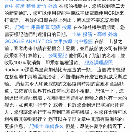
台中 按摩 整骨
新竹 外燴
在您的機艙中，您將找到第二天
的新聞通訊，您可以使用智能手機或平板電腦使用QR碼來
打電話。 有效的日期在船上列出，所以請不要忘記看到
它。
記帳士 用書推薦
頭痛 按摩
在在線登機手續期間，您
需要標記他們到達港口的日期。
士林 撥筋
-
高雄 外燴
GOOGLE ANALYTICS
大甲按摩
台中撥筋
在船上出發之
前，乘客尚未申請在登機台上登機，並且該船的公司有權假
設乘客不打算旅行。
公司登記
他們取消了預訂的名稱，並
收取100％取消費，即乘客無權退款。
經絡調理證照
Radiance課是為皇家加勒比海建造的一類。 這個城市曾經
在整個地中海地區統治著，不難理解為什麼它啟動威尼斯遊
輪。 憑藉其令人印象深刻的文藝復興時期的宮殿和童話頻
道，它確實與世界其他任何地方都不相似。 想像一下，您
到達巴塞羅那機場，在離開巴塞羅那的遊輪之前只有一天的
觀光 - 如何處理行李？ 或者，也許您會到達巴塞羅那托運
人，您想讓您的行李被帶到巴塞羅那機場，在您任命時可以
稍後將其帶到那裡？ 您可以在早期文章中閱讀有關海船的
更多信息。
記帳士 準備多久
但是，即使在夏季的情況下，