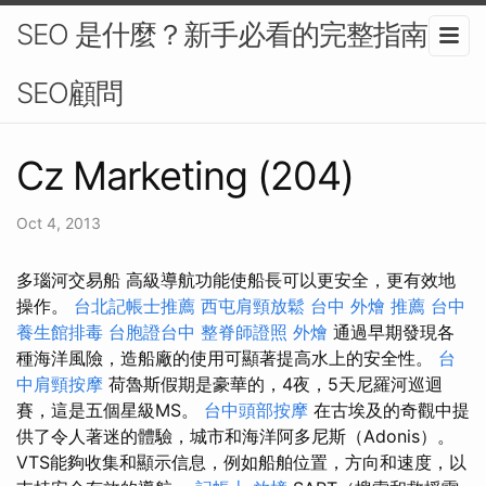
SEO 是什麼？新手必看的完整指南-
SEO顧問
Cz Marketing (204)
Oct 4, 2013
多瑙河交易船 高級導航功能使船長可以更安全，更有效地
操作。
台北記帳士推薦
西屯肩頸放鬆
台中 外燴 推薦
台中
養生館排毒
台胞證台中
整脊師證照
外燴
通過早期發現各
種海洋風險，造船廠的使用可顯著提高水上的安全性。
台
中肩頸按摩
荷魯斯假期是豪華的，4夜，5天尼羅河巡迴
賽，這是五個星級MS。
台中頭部按摩
在古埃及的奇觀中提
供了令人著迷的體驗，城市和海洋阿多尼斯（Adonis）。
VTS能夠收集和顯示信息，例如船舶位置，方向和速度，以