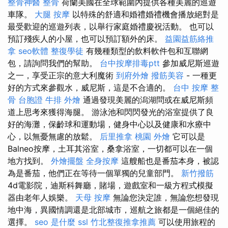
整骨神醫
整骨
荷蘭美國在全​​球範圍內提供各種美麗的巡遊
車隊。
大腿 按摩
以特殊的舒適和婚禮婚禮機會播放絕對是
最受歡迎的巡遊列表，以舉行家庭婚禮慶祝活動。 也可以
預訂殘疾人的小屋，也可以預訂額外的床。
益園益筋絡推
拿
seo軟體
整復學徒
有幾種類型的飲料軟件包和互聯網
包，請詢問我們的幫助。
台中按摩排毒ptt
參加威尼斯巡遊
之一，享受正宗的意大利魔術
到府外燴
撥筋美容
- 一種更
好的方式來參觀水，威尼斯，這是不合適的。
台中 按摩 整
骨
台胞證
牛排 外燴
通過發現美麗的潟湖問或在威尼斯頻
道上思考來獲得海腿。 游泳池和閃閃發光的浴室提供了良
好的海灘，保齡球和運動場，健身中心以及健康和水療中
心，以無憂無慮的放鬆。
后里推拿
桃園 外燴
它可以是
Balneo按摩，土耳其浴室，桑拿浴室，一切都可以在一個
地方找到。
外燴擺盤
全身按摩
這艘船也是番茄本身，被認
為是番茄，他們正在等待一個單獨的兒童部門。
新竹撥筋
4d電影院，迪斯科舞廳，賭場，遊戲室和一級方程式模擬
器由老年人娛樂。
天母 按摩
無論您決定誰，無論您想發現
地中海，異國情調還是北部城市，巡航之旅都是一個絕佳的
選擇。
seo 是什麼
ssl
竹北整復推拿推薦
可以使用旅程的