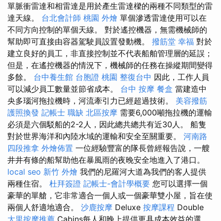
單脈衝雷達和相雷達是用於產生雷達樑的兩種不同類型的雷
達天線。
台北會計師
桃園 外燴
單個滲透雷達使用可以在
不同方向控制的單個天線。 對於遙控機器，無需機械師的
幫助即可直接由容器駕駛員設置發動機。
撥筋堂 幸福
對於
建立良好的員工，非直接控制並不代表船舶管理層的延誤；
但是，在遙控機器的情況下，機械師的任務在操縱期間變得
多餘。
台中養生館
台胞證 桃園
整復台中
因此，工作人員
可以減少員工數量並節省成本。
台中 按摩
餐盒
當建造中
央多瑙河拖拉機時，河流牽引力已經超過技術。
美容撥筋
護照換發
記帳士 職缺
北區按摩
需要6,000噸拖拉機的運輸
必須是六個駁船的2-2人，因此總共總共有近30人。 船隻
對於世界海洋和內陸水域的運輸和安全至關重要。
河南路
四段推拿
外燴佈置
一位經驗豐富的隊長曾經報告說，一艘
井井有條的船幫助他在暴風雨的夜晚安全地進入了港口。
local seo
新竹 外燴
我們的尼羅河大道為我們的客人提供
兩種住宿。
杜拜簽證
記帳士-會計學概要
您可以選擇一個
豪華的單艙，它非常適合一個人或一個豪華雙小屋，旨在使
兩個人舒適地適合。
沙鹿按摩
Deluxe
按摩課程
Double
大里按摩推薦
Cabins每人和晚上提供更具成本效益的選