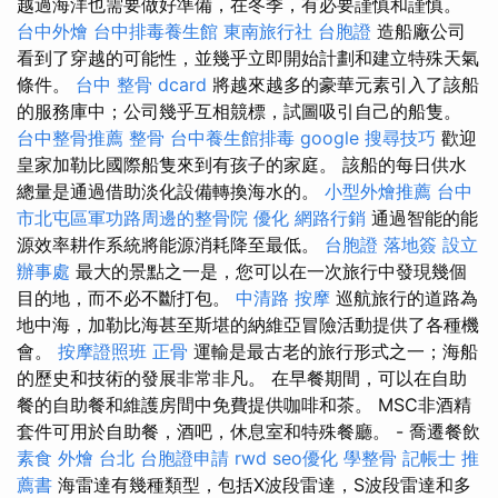
越過海洋也需要做好準備，在冬季，有必要謹慎和謹慎。
台中外燴
台中排毒養生館
東南旅行社 台胞證
造船廠公司
看到了穿越的可能性，並幾乎立即開始計劃和建立特殊天氣
條件。
台中 整骨 dcard
將越來越多的豪華元素引入了該船
的服務庫中；公司幾乎互相競標，試圖吸引自己的船隻。
台中整骨推薦
整骨
台中養生館排毒
google 搜尋技巧
歡迎
皇家加勒比國際船隻來到有孩子的家庭。 該船的每日供水
總量是通過借助淡化設備轉換海水的。
小型外燴推薦
台中
市北屯區軍功路周邊的整骨院
優化
網路行銷
通過智能的能
源效率耕作系統將能源消耗降至最低。
台胞證 落地簽
設立
辦事處
最大的景點之一是，您可以在一次旅行中發現幾個
目的地，而不必不斷打包。
中清路 按摩
巡航旅行的道路為
地中海，加勒比海甚至斯堪的納維亞冒險活動提供了各種機
會。
按摩證照班
正骨
運輸是最古老的旅行形式之一；海船
的歷史和技術的發展非常非凡。 在早餐期間，可以在自助
餐的自助餐和維護房間中免費提供咖啡和茶。 MSC非酒精
套件可用於自助餐，酒吧，休息室和特殊餐廳。 - 喬遷餐飲
素食 外燴 台北
台胞證申請
rwd
seo優化
學整骨
記帳士 推
薦書
海雷達有幾種類型，包括X波段雷達，S波段雷達和多