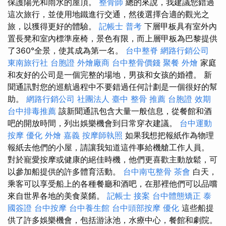
保護陽光和雨水的屋頂。
整骨師
總的來說，我建議您錯過
這次旅行，並使用地鐵進行交通，然後選擇合適的觀光之
旅，以獲得更好的體驗。
記帳士 普考
下層甲板具有室外內
置長凳和室內標準座椅，景色有限，而上層甲板為巴黎提供
了360°全景，使其成為第一名。
台中整脊
網路行銷公司
東南旅行社 台胞證
外燴廠商
台中整骨價錢
聚餐 外燴
家庭
和友好的公司是一個完整的場地，男孩和女孩的婚禮。 新
聞通訊對您的巡航過程中不要錯過任何計劃是一個很好的幫
助。
網路行銷公司
社團法人
臺中 整骨 推薦
台胞證 效期
台中排毒推薦
該新聞通訊包含大量一般信息，從餐館和酒
吧的開放時間，列出娛樂機會到日常穿衣建議。
台中運動
按摩
優化
外燴 嘉義
按摩師執照
如果我想把報紙作為物理
報紙去他們的小屋，請讓我知道這件事給機艙工作人員。
對於寵愛按摩或健康的絕佳時機，他們更喜歡主動放鬆，可
以參加船提供的許多體育活動。
台中南屯整骨
茶會
白天，
乘客可以享受船上的各種餐廳和酒吧，在那裡他們可以品嚐
來自世界各地的美食菜餚。
記帳士 接案
台中體態矯正
泰
國簽證
台中按摩
台中養生館
台中頭部按摩
優化
這些船提
供了許多娛樂機會，包括游泳池，水療中心，餐館和劇院。