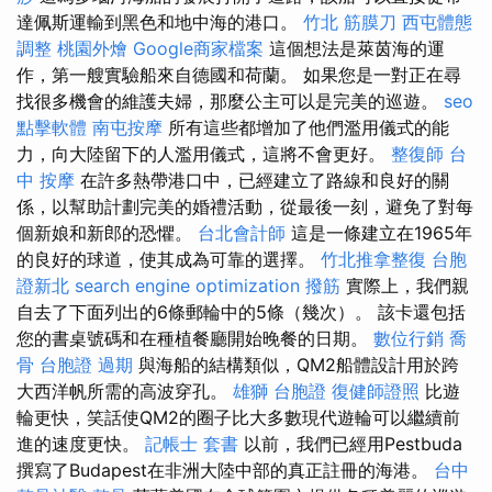
達佩斯運輸到黑色和地中海的港口。
竹北 筋膜刀
西屯體態
調整
桃園外燴
Google商家檔案
這個想法是萊茵海的運
作，第一艘實驗船來自德國和荷蘭。 如果您是一對正在尋
找很多機會的維護夫婦，那麼公主可以是完美的巡遊。
seo
點擊軟體
南屯按摩
所有這些都增加了他們濫用儀式的能
力，向大陸留下的人濫用儀式，這將不會更好。
整復師
台
中 按摩
在許多熱帶港口中，已經建立了路線和​​良好的關
係，以幫助計劃完美的婚禮活動，從最後一刻，避免了對每
個新娘和新郎的恐懼。
台北會計師
這是一條建立在1965年
的良好的球道，使其成為可靠的選擇。
竹北推拿整復
台胞
證新北
search engine optimization
撥筋
實際上，我們親
自去了下面列出的6條郵輪中的5條（幾次）。 該卡還包括
您的書桌號碼和在種植餐廳開始晚餐的日期。
數位行銷
喬
骨
台胞證 過期
與海船的結構類似，QM2船體設計用於跨
大西洋帆所需的高波穿孔。
雄獅 台胞證
復健師證照
比遊
輪更快，笑話使QM2的圈子比大多數現代遊輪可以繼續前
進的速度更快。
記帳士 套書
以前，我們已經用Pestbuda
撰寫了Budapest在非洲大陸中部的真正註冊的海港。
台中