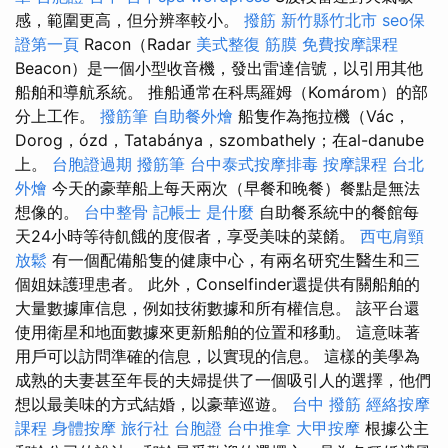
感，範圍更高，但分辨率較小。
撥筋 新竹縣竹北市
seo保
證第一頁
Racon（Radar
美式整復 筋膜
免費按摩課程
Beacon）是一個小型收音機，發出雷達信號，以引用其他
船舶和導航系統。 推船通常在科馬羅姆（Komárom）的部
分上工作。
撥筋筆
自助餐外燴
船隻作為拖拉機（Vác，
Dorog，ózd，Tatabánya，szombathely；在al-danube
上。
台胞證過期
撥筋筆
台中泰式按摩排毒
按摩課程
台北
外燴
今天的豪華船上每天兩次（早餐和晚餐）餐點是無法
想像的。
台中整骨
記帳士 是什麼
自助餐系統中的餐館每
天24小時等待飢餓的度假者，享受美味的菜餚。
西屯肩頸
放鬆
有一個配備船隻的健康中心，有兩名研究生醫生和三
個姐妹護理患者。 此外，Conselfinder還提供有關船舶的
大量數據庫信息，例如技術數據和所有權信息。 該平台還
使用衛星和地面數據來更新船舶的位置和移動。 這意味著
用戶可以訪問準確的信息，以實現的信息。 這樣的美學為
成熟的夫妻甚至年長的夫婦提供了一個吸引人的選擇，他們
想以最美味的方式結婚，以豪華巡遊。
台中 撥筋
經絡按摩
課程
身體按摩
旅行社 台胞證
台中推拿
大甲按摩
根據公主