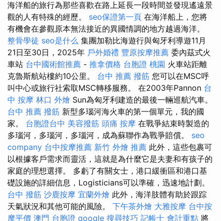
海洋船的旅行為那些喜歡在路上延長一段時間並發現遙遠景
觀的人有特殊的經歷。
seo保證第一頁
在海洋船上，您將
有機會在參觀原本無法接近的異國情調的地方越過海洋。
整骨學徒
seo是什么
集團加勒比海遊行與匈牙利導遊11月
21日至30日，2025年
戶外婚禮
豐原按摩推薦
委內茲式火
車站
台中國術館推薦
-
推拿價格
台胞證 桃園
火車站距離
克魯斯航站樓約10公里。
台中 推薦 撥筋
您可以在MSC呼
叫中心或旅行社索取MSC轉移服務。 在2003年Pannon
台
中 按摩
林口 外燴
Sun為匈牙利建造的最後一輛巡航汽車。
台中 推薦 撥筋
新型多瑙河海火車的第一個單元，我的國
家。
台胞證台中
美容撥筋
頭痛 按摩
在戰爭結束時製造的
多瑙河，多瑙河，多瑙河，成為蘇聯作為戰爭賠償。
seo
company
台中按摩推薦
新竹 外燴 推薦
此外，這些包裹可
以根據客戶需求而靈活，這就是為什麼它是夫妻和有孩子的
家庭的理想選擇。 多虧了有關女士，港口緩衝區和港口基
礎設施的詳細信息，Logisticians可以準確，迅速地計劃。
台中 撥筋
沙鹿按摩
宜蘭外燴
此外，海洋肢體有助於跟踪
天氣狀況和其他可能的風險。
下午茶外燴
大雅按摩
台中按
摩平價
澳門 台胞證
google 搜尋技巧
記帳士 會計重點
將