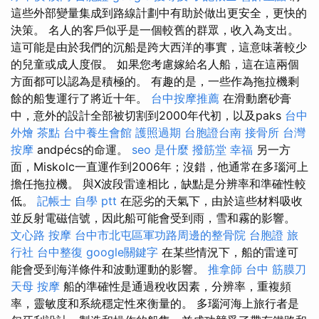
這些外部變量集成到路線計劃中有助於做出更安全，更快的
決策。 名人的客戶似乎是一個較舊的群眾，收入為支出。
這可能是由於我們的沉船是跨大西洋的事實，這意味著較少
的兒童或成人度假。 如果您考慮嫁給名人船，這在這兩個
方面都可以認為是積極的。 有趣的是，一些作為拖拉機剩
餘的船隻運行了將近十年。
台中按摩推薦
在滑動磨砂膏
中，意外的設計全部被切割到2000年代初，以及paks
台中
外燴 茶點
台中養生會館
護照過期
台胞證台南
接骨所
台灣
按摩
andpécs的命運。
seo 是什麼
撥筋堂 幸福
另一方
面，Miskolc一直運作到2006年；沒錯，他通常在多瑙河上
擔任拖拉機。 與X波段雷達相比，缺點是分辨率和準確性較
低。
記帳士 自學 ptt
在惡劣的天氣下，由於這些材料吸收
並反射電磁信號，因此船可能會受到雨，雪和霧的影響。
文心路 按摩
台中市北屯區軍功路周邊的整骨院
台胞證 旅
行社
台中整復
google關鍵字
在某些情況下，船的雷達可
能會受到海洋條件和波動運動的影響。
推拿師
台中 筋膜刀
天母 按摩
船的準確性是通過稅收因素，分辨率，重複頻
率，靈敏度和系統穩定性來衡量的。 多瑙河海上旅行者是