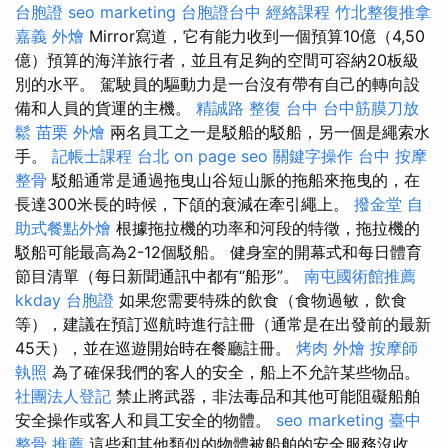
台胞證
seo marketing
台胞證台中
經絡課程
竹北整復推拿
嘉義 外燴
Mirror寫道，它有能力收到一個預算10億（4,50
億）預算的海洋旅行者，並且有足夠的空間可容納20板級
別的水平。 駕駛員的驅動力是一台沒有帶有自己的轉向設
備和人員的貨運的主機。
精誠路 整復 台中
台中筋膜刀放
鬆
苗栗 外燴
兩名員工之一是駁船的駁船，另一個是繩索水
手。
記帳士課程 台北
on page seo
關鍵字操作
台中 按摩
整骨
駁船通常是通過拖曳山谷短山脈的拖船來拖曳的，在
長達300米長的時候，下頜的衰減在牽引繩上。
撥金堂
自
助式餐點外燴
根據拖拉機的功率和河段的特徵，拖拉機的
駁船可能最高為2-12個駁船。 健身室的開幕式和每日體育
節目清單（每日新聞通訊中都有“船形”。
南屯國術館推薦
kkday 台胞證
如果您需要特殊的飲食（食物過敏，飲食
等），建議在預訂巡航時進行註冊（通常是在出發前的最新
45天），並在巡遊開始時在餐廳註冊。
烤肉 外燴
按摩師
執照
為了確保我們的客人的安全，船上不允許某些物品。
社團法人登記
禁止將武器，非法毒品和其他可能阻礙船舶
安全操作或客人和員工安全的物體。
seo marketing
臺中
整骨 推薦
這些和其他類似的物體被船舶的安全服務沒收。