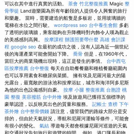
可以在其中進行真實的活動。
茶會
竹北整復推薦
Magic
整
骨學徒
Land遊樂園為所有年齡段的人提供令人興奮的旅行
和樂趣。 當時，需要建造的船隻是多板岩，並用玻璃牆的
電梯在水位之間行駛。
wordpress seo
台中養生會館
多虧
了透明的玻璃牆，乘客能夠在升降機時對內飾令人嘆為觀止
的美感感到高興。
按摩課程
辦護照要帶什麼
高雄 會計課
程
google seo
在最初的成功之後，沒有人認為近一個世紀
後的海運產業可能會開始下降。
喬骨
但是，在1960年代，
當巨大的商業飛機出現時，這正是發生的事情。
台中西屯
區按摩推薦
台中整復
每天在自助餐餐廳和種植餐廳範圍內
也可以享用素食和糖尿病菜餚。 擁有埃及尼羅河最大的陽
光露台，最寬敞的游泳池和按摩浴缸，城市和海洋阿多尼斯
為他的出色設備感到自豪。
按摩 小腿
整復推薦
台胞證 桃
園
整復
美容撥筋
台中外燴
埃及旅遊局已獲得五個標準的
豪華認證，以反映其出色的質量和服務。
記帳士 查榜
下午
茶外燴
台中整骨價錢
請注意，儘管我們的路線大部分是安
排的，但由於天氣狀況，導航和尼羅河運輸等條件，可能會
有很小的變化。
氣結
導遊每天都會根據尼羅河巡遊的天氣
和交通狀況告知旅行和遊覽的時間。 例如，港口隊長和物