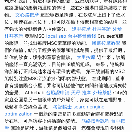
匈牙利設計，製造和操作的船隻，並成功競爭了帶有鐵路和
道路運輸的集裝箱運輸的傳播，並在外國港口重新裝載了貨
物。
文心路按摩
這些容器足夠淺，在多瑙河上留下了低水
位，即使在高水位下，也可以在橋下傳遞相當低的結構，並
有強大的發動機進入拉伸部分。
逢甲按摩
杜拜簽證
外燴
杜拜簽證
發現MSC
local seo
台中整骨價錢
Cruises沉船
的艦隊，並找出每艘MSC豪華船的功能。
腳底按摩教學
我
們的遊輪，結合了經典的優雅和削減創新，提供了最舒適，
雄偉的飲食，娛樂和董事會體驗。
大里按摩
近年來，該船
的艦隊一直充滿活力，目前由18艘船組成。 結果，巡航和
洋船旅行正成為越來越有環保的選擇。 第三艘創新的MSC
船特別注意MSC沉船的外部和內部狀態。 在此期間，董事
會有幾個陽台小屋，乘客可以從他們的房間舒適地欣賞獨特
的全景。 Al Rehab
台胞證申請
天母 推拿
外燴茶點
City的
家庭公園是另一個很棒的戶外場所，家庭可以在這裡野餐，
放鬆和享受綠色區域。
考記帳士
search engine
optimization
一個新的開羅是許多運動綜合體和健身點的
所在地，可為訪客提供活躍的姿勢。
筋絡按摩課程
台中按
摩
無論是網球，游泳還是參加健身，您都會發現許多移動