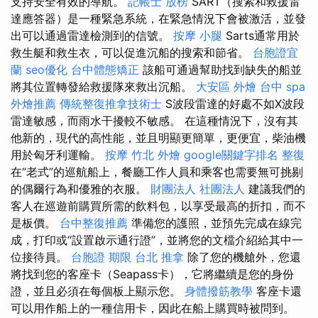
支持安全有效的導航。
記帳士 放榜
SART（搜索和救援雷
達應答器）是一種緊急系統，在緊急情況下會被激活，並發
出可以通過雷達檢測​​到的信號。
按摩 小腿
Sarts通常用於
救生艇和救生衣，可以促進沉船的搜索和節省。
台胞證宜
蘭
seo優化
台中體態矯正
該船可通過幫助找到缺失的船並
將其位置轉發給救援隊來救出沉船。
大安區 外燴
台中 spa
外燴推薦
傳統整復推拿技術士
S波段雷達的好處不如X波段
雷達敏感，而雨水干擾較不敏感。 在這種情況下，沒有其
他新的，現代的高性能，並且明顯更簡單，更便宜，柴油機
用於匈牙利運輸。
按摩
竹北 外燴
google關鍵字排名
整復
在“老式”的巡航船上，餐廳工作人員和乘客也需要無可挑剔
的偶爾行為和優雅的衣服。
財團法人 社團法人
建議我們的
客人在巡遊前購買所需的飲料包，以享受最高的折扣，而不
是板價。
台中整復推薦
準備您的護照，並預先完成在線完
成，打印或“設置啟示通行證”，並將您的文檔介紹給其中一
位接待員。
台胞證 期限
台北 推拿
除了您的機艙外，您還
將找到您的客座卡（Seapass卡），它將繼續是您的身份
證，並且必須在每個板上顯示您。
身體撥筋教學
客座卡還
可以用作船上的一種信用卡，因此在船上購買時被問到。