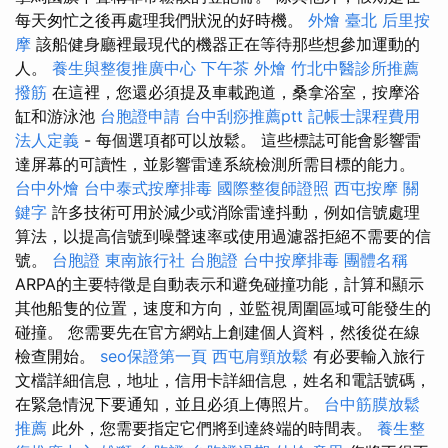
每天匆忙之後再處理我們狀況的好時機。
外燴 臺北
后里按
摩
該船健身廳裡最現代的機器正在等待那些想參加運動的
人。
養生與整復推廣中心
下午茶 外燴
竹北中醫診所推薦
撥筋
在這裡，您還必須提及車載跑道，桑拿浴室，按摩浴
缸和游泳池
台胞證申請
台中刮痧推薦ptt
記帳士課程費用
法人定義
- 每個選項都可以放鬆。 這些標誌可能會影響雷
達屏幕的可讀性，並影響雷達系統檢測所需目標的能力。
台中外燴
台中泰式按摩排毒
國際整復師證照
西屯按摩
關
鍵字
許多技術可用於減少或消除雷達抖動，例如信號處理
算法，以提高信號到噪聲速率或使用過濾器拒絕不需要的信
號。
台胞證
東南旅行社 台胞證
台中按摩排毒
團體名稱
ARPA的主要特徵是自動表示和避免碰撞功能，計算和顯示
其他船隻的位置，速度和方向，並監視周圍區域可能發生的
碰撞。 您需要先在官方網站上創建個人資料，然後從在線
檢查開始。
seo保證第一頁
西屯肩頸放鬆
有必要輸入旅行
文檔詳細信息，地址，信用卡詳細信息，姓名和電話號碼，
在緊急情況下要通知，並且必須上傳照片。
台中筋膜放鬆
推薦
此外，您需要指定它們將到達終端的時間表。
養生整