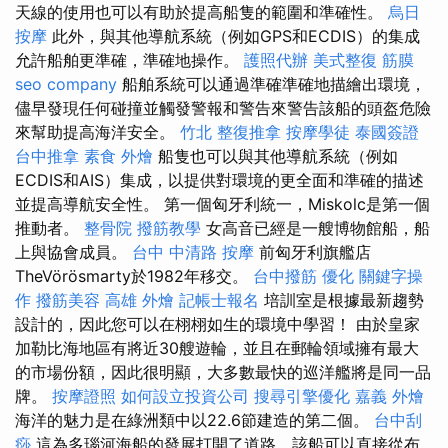
天線的使用也可以有助於提高船隻的範圍和準確性。
烏日
按摩
此外，與其他導航系統（例如GPS和ECDIS）的集成
允許船舶更準確，準確地操作。
護照代辦
美式整復 筋膜
seo company
船舶系統可以通過準確準確地描繪出環境，
儘早發現任何碰撞並觸發警報和警告來警告該船的頭盔危險
來幫助提高海洋安全。
竹北 整復推拿
按摩學徒
泰國簽證
台中推拿
素食 外燴
船隻也可以與其他導航系統（例如
ECDIS和AIS）集成，以提供對環境的更全面和準確的描述
並提高導航安全性。 第一個匈牙利統一，Miskolc是第一個
推動者。
整骨院
撥筋教學
女高音已經是一艘博物館船，船
上與協會成員。
台中 中清路 按摩
前匈牙利旗艦店
TheVörösmarty於1982年移交。
台中撥筋
優化
關鍵字操
作
撥筋美容
高雄 外燴
記帳士報名
培訓室是根據最新趨勢
設計的，因此您可以在栩栩如生的環境中學習！ 由於皇家
加勒比海地區有將近30艘遊輪，並且在郵輪領域擁有最大
的市場份額，因此很明顯，大多數最快的巡洋艦將是同一品
牌。
按摩證照
如何設立投資公司
搜尋引擎優化
嘉義 外燴
海洋的魅力是在綠洲類中以22.6節建造的第二個。
台中刮
痧
這為多瑙河海船的發展打開了道路，該船可以直接從布