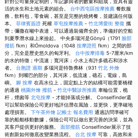
針對公司量身定制的，牢記參與者的數量和組成，並具有靈
活的水生和土地元素的組合。
台中西屯區按摩推薦
餐飲服
務，飲料包，零食碗，甚至是完整的燒烤餐，並建議任何版
本。
菲律賓簽證
死權
草屯按摩推薦
-
竹北博愛街 整復
攜
帶；彌撒在噸中表達，可以通過裝備齊全的，準備好的空船
到夏季潛水線上來撿起。 中央多瑙河是Gönyű（1791
臉部
撥筋
fkm）和Ómoldova（1048
按摩證照
fkm）之間的部
分，完全是歷史悠久的匈牙利。
台中按摩排毒
5-7厘米/km
的水的特徵；中流速；寬河床；小水上有許多礁石和涉水
者。
台胞證 過期
多瑙河是特魯弗林（931
竹北 外燴
fkm）到嘴巴的部分，其河床，低流速，礁石，電線，島
嶼。
腳 按摩
在高水位上，固定點上方的結構可能需要橋樑
的通過
桃園外燴
撥筋
-
竹北中醫診所推薦
車輪位置，桅
杆，煙囪等
北屯按摩
- 才能掉落或分解。 Conselfinder還
可以幫助保險公司更好地評估潛在風險，並更快，更準確地
處理損害。
下午茶外燴
記帳士 報名費用
通過訪問準確可
靠的船舶移動數據，保險公司可以做出更完善的決策，並為
其客戶提供更好的服務。
面部撥筋
Conselfinder展示了技
術創新如何徹底改變業務流程。
台北 按摩
可靠，高效和未