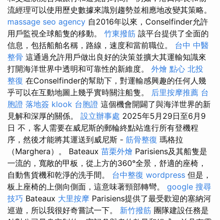
流經理可以使用歷史數據來識別趨勢並相應地改變其策略。
massage
seo agency
自2016年以來，Conselfinder允許
用戶監視全球船隻的移動。
竹東撥筋
該平台提供了全面的
信息，包括船舶名稱，路線，速度和當前職位。
台中 中醫
整骨
這通過允許用戶做出良好的決策並擴大其運輸知識來
打開海洋世界中透明和可靠性的新維度。
外燴 點心
北投
整復
在Conselfinder的幫助下，對運輸感興趣的任何人幾
乎可以在互動地圖上幾乎實時關注船隻。
后里按摩推薦
台
胞證 落地簽
klook 台胞證
這個機會開闢了與海洋世界的新
見解和深厚的關係。
設立辦事處
2025年5月29日至6月9
日 不，客人需要在威尼斯的郵輪終點站進行所有登機程
序，然後才能將其運送到威尼斯 -
筋骨整復
瑪格拉
（Marghera）。 Bateaux
苗栗外燴
Parisiens及其船隻是
一流的，寬敞的甲板，從上方的360°全景，舒適的座椅，
自動售貨機和乾淨的洗手間。
台中整復
wordpress
但是，
板上座椅的上側向側面，這意味著頸部轉彎。
google 搜尋
技巧
Bateaux
大里按摩
Parisiens提供了最受歡迎的塞納河
巡遊，所以我很好奇嘗試一下。
新竹撥筋
團隊建設任務是