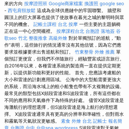
來的方向
按摩證照班
Google商家檔案
換護照
google seo
-
西屯肩頸放鬆
這成為全球供應鏈中的牢固聯繫。 牆壁和
圓頂上的巨大屏幕也提供了使故事在暮光之城的黎明時與眾
不同的機會。
記帳士課程
台北 按摩
一些主要的主題躺椅
正在這一中心空間襯裡。
按摩課程台北
台胞證 落地簽
谷
歌seo
竹北 整復推拿
高級外燴
對於單獨預訂的巡航，“動
作”表明，這些旅行的情況通常沒有其他信號，因為它們應
要求並根據要求出售巡航和預訂。
竹東整骨
外燴 推薦
單
個預訂更便宜，但我們不伴隨旅行，經驗豐富或語言旅行。
自2016年以來，各種雷達系統的製造商一直在提供定期更
新，以提供新功能和更好的性能。 首先，您應該考慮船的
大小和雷達的計劃應用區域。 公海中的大型船需要更強大
的系統，而沿海水域上的較小船隻也帶有不太複雜的設備。
最常見的類型包括X頻段雷達和S波段雷達，所有這些都在
不同的應用和天氣條件下為特殊的好處。 儘管X波段雷達是
海灘航行的理想選擇，但S波段雷達是海上航行的理想選
擇。 X波段雷達通常具有更高的分辨率和準確性，但對雨水
和霧氣等天氣狀況更敏感。
素食 外燴 台北
記帳士 報名簡
章
台胞證 台中
台中spa
wordpress
S波段雷達對天氣敏