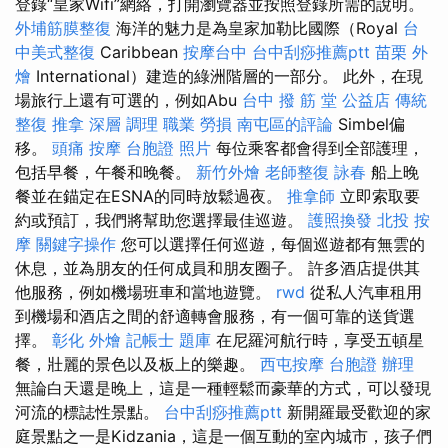
登錄“皇家Wifi”網絡，打開瀏覽器並按照登錄所需的說明。
外埔筋膜整復
海洋的魅力是為皇家加勒比國際（Royal
台
中美式整復
Caribbean
按摩台中
台中刮痧推薦ptt
苗栗 外
燴
International）建造的綠洲階層的一部分。 此外，在現
場旅行上還有可選的，例如Abu
台中 撥 筋 堂 公益店 傳統
整復 推拿 深層 調理 職業 勞損 南屯區的評論
Simbel偏
移。
頭痛 按摩
台胞證 照片
每位乘客都會得到全部護理，
包括早餐，午餐和晚餐。
新竹外燴
老師整復 詠春
船上晚
餐並在錨定在ESNA的同時放鬆過夜。
推拿師
立即索取要
約或預訂，我們將幫助您選擇最佳巡遊。
護照換發
北投 按
摩
關鍵字操作
您可以選擇任何巡遊，每個巡遊都有無雲的
休息，並為朋友的任何成員和朋友圈子。 許多酒店提供其
他服務，例如機場班車和當地遊覽。
rwd
從私人汽車租用
到機場和酒店之間的舒適轉會服務，有一個可靠的送貨選
擇。
彰化 外燴
記帳士 題庫
在尼羅河航行時，享受五頓星
餐，壯麗的景色以及板上的樂趣。
西屯按摩
台胞證 辦理
無論白天還是晚上，這是一種輕鬆而豪華的方式，可以發現
河流的標誌性景點。
台中刮痧推薦ptt
新開羅最受歡迎的家
庭景點之一是Kidzania，這是一個互動的室內城市，孩子們