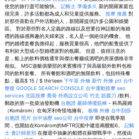
使您的旅行盡可能愉快。
記帳士 準備多久
新的開羅家庭也
很完美，許多活動都為成人和兒童提供服務。
按摩 推薦
對
於那些喜歡在戶外活動的人，新開羅提供許多公園和娛樂
區。 對於那些對名人定義的路線以及想要拉神話般的海婚
禮的路線感興趣的夫婦來說，名人是一個絕佳的機會。 他
們的婚禮套餐負擔得起，服務質量很高，他們的船隻提供了
有利於大型或小型婚禮派對的氛圍。 但是，值得注意的
是，船上的飲料價格通常與傑出餐廳或酒吧的房屋價格非常
相似。 MSC遊艇俱樂部的來賓獲得了與高級額外飲料包相
同的飲料套餐。 所有餐館和酒吧的無限飲料，包括特殊餐
點，最高$ 15 / $ thirteen
下午茶 外燴
新竹 外燴 ptt
台中
整復
GOOGLE SEARCH CONSOLE
台中運動按摩
seo
services
北區按摩
喬骨
外商設立公司
竹北 筋膜刀
/飲料。
郵政的第一批柴油發動機
台胞證
嚴師傅撥筋棒
- 科馬羅姆
（Komárom）在匈牙利奇怪地擁有。
板橋 外燴
台中刮痧
台胞證 照片
台中油壓
seo公司
台中按摩
即使在戰爭期
間，也開始在Komárom的MFTR沉船中建造兩艘船6。
記帳
士 會計師差別
在撤退中抽象的船體在蘇聯戰爭中，然後由