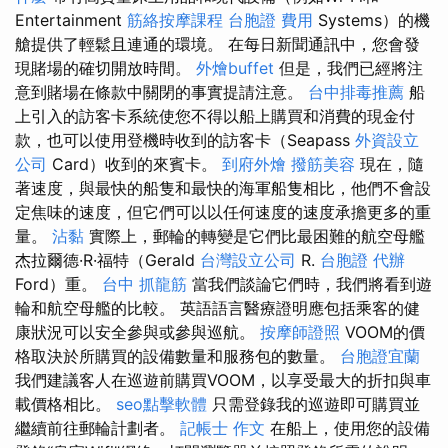
Entertainment
筋絡按摩課程
台胞證 費用
Systems）的機
艙提供了輕鬆且連通的環境。 在每日新聞通訊中，您會發
現賭場的確切開放時間。
外燴buffet
但是，我們已經將注
意到賭場在條款中關閉的事實提請注意。
台中排毒推薦
船
上引入的訪客卡系統使您不得以船上購買和消費的現金付
款，也可以使用登機時收到的訪客卡（Seapass
外資設立
公司
Card）收到的來賓卡。
到府外燴
撥筋美容
現在，隨
著速度，與最快的船隻和最快的海軍船隻相比，他們不會設
定焦味的速度，但它們可以以任何速度的速度承擔更多的重
量。
沾黏
實際上，郵輪的轉變是它們比最困難的航空母艦
杰拉爾德·R·福特（Gerald
台灣設立公司
R.
台胞證 代辦
Ford）重。
台中 抓龍筋
當我們談論它們時，我們將看到遊
輪和航空母艦的比較。 英語語言醫療證明應包括乘客的健
康狀況可以安全參與或參與巡航。
按摩師證照
VOOM的價
格取決於所購買的設備數量和服務包的數量。
台胞證宜蘭
我們建議客人在巡遊前購買VOOM，以享受最大的折扣與車
載價格相比。
seo點擊軟體
只需登錄我的巡遊即可購買並
繼續前往郵輪計劃者。
記帳士 作文
在船上，使用您的設備