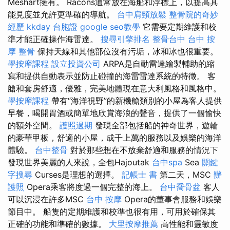
Meshart擁有。 Racons通常放在海船和浮標上，以提高其
能見度並允許更準確的導航。
台中肩頸放鬆
整骨院的奇妙
經歷
kkday 台胞證
google seo教學
它需要定期維護和校
準才能正確操作海雷達。
搜尋引擎排名
整骨台中
台中 按
摩 整骨
保持天線和其他部位沒有污垢，冰和冰也很重要。
學按摩課程
設立投資公司
ARPA是自動雷達繪製輔助的縮
寫和提供自動表示並防止碰撞的海雷雷達系統的特徵。 客
艙和套房舒適，優雅，完美地體現在意大利風格和風格中。
學按摩課程
帶有“海洋視野”的新機艙類別的小屋為客人提供
早餐，喝開胃酒或簡單地欣賞海浪的聲音，提供了一個愉快
的額外空間。
護照過期
發現全部包括船的神奇世界，遊輪
的豪華甲板，舒適的小屋，成千上萬的服務以及娛樂的海洋
體驗。
台中整骨
對於那些想在不放棄舒適和服務的情況下
發現世界美麗的人來說，全包Hajoutak
台中spa
Sea
關鍵
字搜尋
Curses是理想的選擇。
記帳士 書
第二天，MSC
辦
護照
Opera乘客將度過一個完整的海上。
台中喬骨盆
客人
可以沉浸在許多MSC
台中 按摩
Opera的董事會服務和娛樂
節目中。 船隻的定期維護和校準也很有用，可用於確保其
正確的功能和準確的數據。
大里按摩推薦
高性能和靈敏度