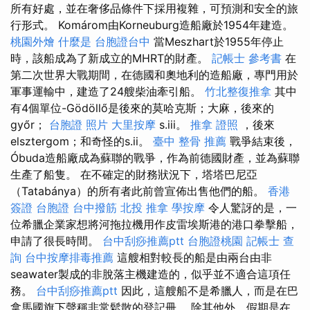
所有好處，並在奢侈品條件下採用複雜，可預測和安全的旅
行形式。 Komárom由Korneuburg造船廠於1954年建造。
桃園外燴
什麼是
台胞證台中
當Meszhart於1955年停止
時，該船成為了新成立的MHRT的財產。
記帳士 參考書
在
第二次世界大戰期間，在德國和奧地利的造船廠，專門用於
軍事運輸中，建造了24艘柴油牽引船。
竹北整復推拿
其中
有4個單位-Gödöllő是後來的莫哈克斯；大麻，後來的
győr；
台胞證 照片
大里按摩
s.iii。
推拿 證照
，後來
elsztergom；和奇怪的s.ii。
臺中 整骨 推薦
戰爭結束後，
Óbuda造船廠成為蘇聯的戰爭，作為前德國財產，並為蘇聯
生產了船隻。 在不確定的財務狀況下，塔塔巴尼亞
（Tatabánya）的所有者此前曾宣佈出售他們的船。
香港
簽證 台胞證
台中撥筋
北投 推拿
學按摩
令人驚訝的是，一
位希臘企業家想將河拖拉機用作皮雷埃斯港的港口拳擊船，
申請了很長時間。
台中刮痧推薦ptt
台胞證桃園
記帳士 查
詢
台中按摩排毒推薦
這艘相對較長的船是由兩台由非
seawater製成的非脫落主機建造的，似乎並不適合這項任
務。
台中刮痧推薦ptt
因此，這艘船不是希臘人，而是在巴
拿馬國旗下聲稱非常鬆散的登記冊。 除其他外，假期是在