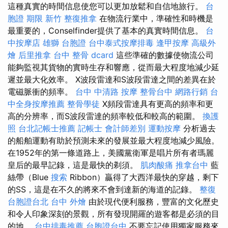
這種真實的時間信息使您可以更加放鬆和自信地旅行。
台
胞證 期限
新竹 整復推拿
在物流行業中，準確性和時機是
最重要的，Conselfinder提供了基本的真實時間信息。
台
中按摩店
雄獅 台胞證
台中泰式按摩排毒
逢甲按摩
高級外
燴
后里推拿
台中 整骨 dcard
這些準確的數據使物流公司
能夠監視其貨物的實時生存和響應，從而最大程度地減少延
遲並最大化效率。 X波段雷達和S波段雷達之間的差異在於
電磁脈衝的頻率。
台中 中清路 按摩
整骨台中
網路行銷
台
中全身按摩推薦
整骨學徒
X頻段雷達具有更高的頻率和更
高的分辨率，而S波段雷達的頻率較低和較高的範圍。
換護
照
台北記帳士推薦
記帳士 會計師差別
運動按摩
分析過去
的船舶運動有助於預測未來的發展並最大程度地減少風險。
在1952年的第一條道路上，美國黨衛軍是唱片所有者瑪麗
皇后的最早記錄，這是最快的剃須。
肌肉酸痛
推拿台中
藍
絲帶（Blue
搜索
Ribbon）贏得了大西洋最快的穿越，剩下
的SS，這是在不久的將來不會到達新的海道的記錄。
整復
台胞證台北
台中 外燴
由於現代便利服務，豐富的文化歷史
和令人印象深刻的景觀，所有發現開羅的遊客都是必須的目
的地。
台中排毒推薦
台胞證台中
不要忘記使用獨家服務來